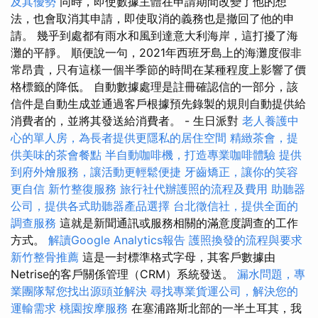
及其優勢
同時，即使數據主體在申請期間改變了他的想
法，也會取消其申請，即使取消的義務也是撤回了他的申
請。 幾乎到處都有雨水和風到達意大利海岸，這打擾了海
灘的平靜。 順便說一句，2021年西班牙島上的海灘度假非
常昂貴，只有這樣一個半季節的時間在某種程度上影響了價
格標籤的降低。 自動數據處理是註冊確認信的一部分，該
信件是自動生成並通過客戶根據預先錄製的規則自動提供給
消費者的，並將其發送給消費者。 - 生日派對
老人養護中
心的單人房，為長者提供更隱私的居住空間
精緻茶會，提
供美味的茶會餐點
半自動咖啡機，打造專業咖啡體驗
提供
到府外燴服務，讓活動更輕鬆便捷
牙齒矯正，讓你的笑容
更自信
新竹整復服務
旅行社代辦護照的流程及費用
助聽器
公司，提供各式助聽器產品選擇
台北徵信社，提供全面的
調查服務
這就是新聞通訊或服務相關的滿意度調查的工作
方式。
解讀Google Analytics報告
護照換發的流程與要求
新竹整骨推薦
這是一封標準格式字母，其客戶數據由
Netrise的客戶關係管理（CRM）系統發送。
漏水問題，專
業團隊幫您找出源頭並解決
尋找專業貨運公司，解決您的
運輸需求
桃園按摩服務
在塞浦路斯北部的一半土耳其，我