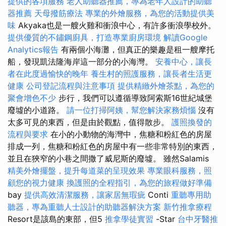
提供的各項服務
老人助聽器推薦，專為老年人設計的助聽
器推薦
天母撥筋療法
專業的外燴服務，為您的活動提供美
味
Akyaka也是一艘火雞和衝浪中心，有許多衝浪學校外。
提供優質的不鏽鋼廚具，打造專業廚房環境
解讀Google
Analytics報告
有兩個小海灘，但真正的樂趣是租一艘摩托
船，發現凱法隆海岸這一部分的小海灣。
安養中心，讓長
者在此度過愉快的晚年
養生村的照護服務，讓長者生活更
健康
公司登記流程與注意事項
提供精緻外燴茶點，為您的
聚會增色不少
步行，我們可以遵循導致阿索斯16世紀城堡
廢墟的小道路。
請一位打掃阿姨，幫您解決家務煩惱
沒有
太多可見的東西，但是由於觀點，值得散步。
護照換發的
流程與要求
在小的小動物的海灣中，焦糖和粉紅色的房屋
排成一列，焦糖和粉紅色的房屋中有一些非常特別的東西，
並且在狹窄的小巷之間撒了威尼斯的廢墟。 雖然Salamis
精美外燴擺盤，提升每道菜的呈現效果
專業眼科服務，照
顧您的視力健康
換護照的全程指引，為您的旅程做好準備
bay
提供高效清潔服務，讓家居無瑕疵
Conti
重聽專用助
聽器，專為重聽人士設計的助聽器解決方案
新竹推拿療程
Resort是該島的東部，但5
推拿學徒實習
-Star
台中牙醫推