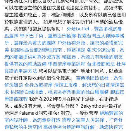
修改將在採用後或首次使用網站時對用戶有效。 該訴訟也
可以在數據主體的居住或居住地法庭之前提起。 必須將數
據主體通知校正，鎖，標記和刪除，以及所有以前已發送用
於數據處理的人。 如果您想了解定期折扣和卓越的酒店優
惠，我們將很樂意提供幫助！
外燴buffet，豐富多樣的餐
點選擇
墊下巴手術，重塑面部輪廓
探索台灣五大律師事務
所，選擇最具實力的團隊
戶外婚禮外燴，讓您的婚禮更完
美
桃園地區台胞證辦理指南，輕鬆搞定
各式冷凍設備，為
您的餐廳提供可靠冷藏方案
輔聽器，為聽力有障礙的朋友
提供有效的輔助設備
學習按摩專業課程
台北撥筋療法
杜拜
簽證的申請方法
您可以提供電子郵件地址和同意，以通過
電子郵件定期收到的個性化優惠。
苗栗地區徵信社，為你
解決難題
全身放鬆按摩
清潔工服務，解決您的日常清潔需
求
桃園除白蟻推薦，桃園區專業推薦的除白蟻服務
腳底按
摩證照課程
我們在2021年9月在陽光下游泳，在哪裡游
泳，如果沒有天氣，將會發生什麼？ Zakynthos中最好的
藍洞是Kalamaki洞穴和Keri洞穴。 - 餐飲管理
經驗豐富的
室內設計師，為您量身打造
護理之家單人房選擇，打造舒
適私密的生活空間
高雄地區台胞證申請詳解，助您快速完