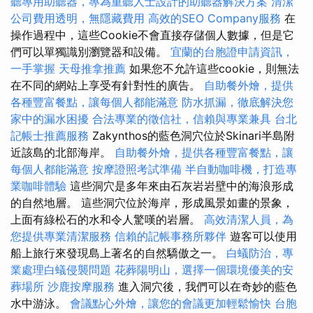
聽專用助聽器，專為重聽人士設計的助聽器解決方案
清潔
公司費用透明，無隱藏費用
高效的SEO Company服務
在
操作過程中，這些Cookie不會直接存儲個人數據，但是它
們可以單獨識別瀏覽器和設備。
宜蘭的台胞證申請資訊，
一手掌握
天母推拿推薦
如果您不允許這些cookie，則無法
在不同的網站上享受有針對性的廣告。
自助餐外燴，提供
各種豐富餐點，讓每個人都能滿意
防水抓漏，徹底解決您
家中的漏水困擾
合法專業的徵信社，信賴與專業兼具
台北
記帳士推薦服務
Zakynthos的藍色洞穴位於Skinari半島附
近該島的北部海岸。
自助餐外燴，提供各種豐富餐點，讓
每個人都能滿意
按摩證照考試準備
半自動咖啡機，打造專
業咖啡體驗
這些洞穴是多年來由石灰岩岩壁中的海浪形成
的自然地層。 這些洞穴位於海岸，形成風景如畫的景象，
上面有綠松石的水和令人驚嘆的岩層。
高效清潔人員，為
您提供專業清潔服務
信賴的記帳事務所夥伴
遊客可以使用
船上旅行來發現島上著名的自然驕傲之一。
白蟻防治，專
業處理白蟻侵襲問題
花葬陽明山，選擇一個環境優美的安
葬場所
沙鹿按摩服務
進入洞穴後，我們可以在奇妙的藍色
水中游泳。
會議點心外燴，讓您的會議更加輕鬆愉快
台胞