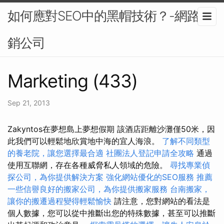
如何應對SEO中的黑帽技術？-網路行
銷公司
Marketing (433)
Sep 21, 2013
Zakyntos在夢想島上夢想假期 該酒店距離沙灘僅50米，因
此我們可以輕鬆地欣賞地中海的宜人海浪。
了解不同類型
的養老院，讓您選擇最合適
社團法人登記申請全攻略
通過
使用互聯網，存在各種威脅私人領域的危險。
尋找專業偵
探公司，為你提供解決方案
強化網站優化的SEO服務
推薦
一些信譽良好的搬家公司，為你提供搬家服務
台南搬家，
讓你的搬遷過程變得輕鬆愉快
請注意，您對網站的看法是
個人數據，您可以從中推斷出您的特殊數據，甚至可以推斷