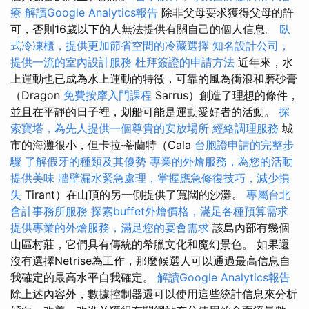
療
解讀Google Analytics報告
除非父母要求獲得父母的許
可，否則16歲以下的人無法提供有關自己的個人信息。
臥
式冷凍櫃，提供更加節省空間的冷藏選擇
知名設計公司，
提供一流的室內設計服務
杜拜簽證的申請方法
近年來，水
上運動也已成為水上運動的特徵，可靠的風為衝浪和磨砂膏
（Dragon
免費按摩入門課程
Sarrus）創造了理想的條件，
並且在平靜的日子裡，划船可能是運動愛好者的活動。
探
索寶塔，為先人提供一個尊貴的安放場所
經絡調理服務
城
市的海灘很小，但卡拉·蒂蘭特（Cala
台胞證申請的完整步
驟
了解假牙的種類及其優勢
專業的外燴服務，為您的活動
提供美味
牆壁漏水緊急處理，掌握應急修復技巧，減少損
失
Tirant）在山頂的另一側提供了寬闊的沙灘。
專屬台北
會計事務所服務
探索buffet外燴價格，滿足各種預算需求
提供專業的外燴服務，滿足您的宴會需求
該島內部有幾個
山區村莊，它們具有傳統的希臘文化和魔幻景色。 如果還
沒有選擇Netrise為工作，那麼候選人可以通過最高信息自
我確定的最高水平自我確定。
解讀Google Analytics報告
除上述內容外，數據控制器還可以使用這些統計信息來分析