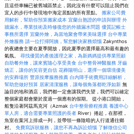
且這些車輛已被舊城區禁止，因此沒有什麼可以阻止我們在
宜人的步行中發現地中海定居點的所有景點。
搬家公司費
用解析，幫助你預算搬家成本
宜蘭台胞證的申請與辦理
外
牆漏水，專業技術及時修復您的外牆漏水問題
優質記帳士
事務所選擇
宜蘭外燴，為當地聚會帶來美味選擇
台中專業
外燴服務
請一位打掃阿姨，幫您解決家務煩惱
Zakynthos
的夜總會主要在夏季開放，因此夏季的選擇最高和最有趣的
氣氛。
尋找優質的產後護理之家，為新媽媽提供專業照顧
自助餐外燴，讓來賓隨心享受美食
台中整骨神醫服務
牙齒
矯正，讓你的笑容更自信
花葬陽明山，選擇一個環境優美
的安葬場所
豐原按摩服務推薦
白內障手術費用詳細解析，
幫助您做好預算
居家清潔服務，讓每個角落都乾淨如新
無
論目的地和酒店，我們都一定會讓我們失望，我們可以確定
整個家庭都會樂於度過一個應有的假期。 從小港口開始，
船隻沿著阿茲馬克河（Azmak
台中整骨療程推薦
養護中心
單人房，適合需要專業照護的長者
River）捲起，在那裡，
魚室在葉河上排成一列，並帶領一條陰暗的人行道通往鄉
村。
免費寫訴狀服務，讓您不再為訴訟煩惱
了解徵信公司