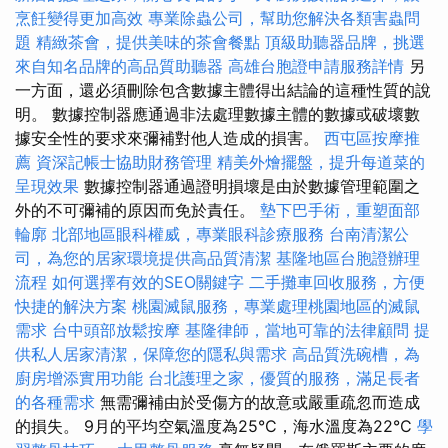
烹飪變得更加高效
專業除蟲公司，幫助您解決各類害蟲問
題
精緻茶會，提供美味的茶會餐點
頂級助聽器品牌，挑選
來自知名品牌的高品質助聽器
高雄台胞證申請服務詳情
另
一方面，還必須刪除包含數據主體得出結論的這種性質的說
明。 數據控制器應通過非法處理數據主體的數據或破壞數
據安全性的要求來彌補對他人造成的損害。
西屯區按摩推
薦
資深記帳士協助財務管理
精美外燴擺盤，提升每道菜的
呈現效果
數據控制器通過證明損壞是由於數據管理範圍之
外的不可彌補的原因而免於責任。
墊下巴手術，重塑面部
輪廓
北部地區眼科權威，專業眼科診療服務
台南清潔公
司，為您的居家環境提供高品質清潔
基隆地區台胞證辦理
流程
如何選擇有效的SEO關鍵字
二手攤車回收服務，方便
快捷的解決方案
桃園滅鼠服務，專業處理桃園地區的滅鼠
需求
台中頭部放鬆按摩
基隆律師，當地可靠的法律顧問
提
供私人居家清潔，保障您的隱私與需求
高品質洗碗槽，為
廚房增添實用功能
台北護理之家，優質的服務，滿足長者
的各種需求
無需彌補由於受傷方的故意或嚴重疏忽而造成
的損失。 9月的平均空氣溫度為25°C，海水溫度為22°C
學