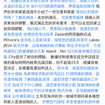
天，根據自身需求做出選擇
選擇合適的塔位，為親人找到
永遠的安放之所
旅行社代辦護照服務，專業協助您辦理
我
們在所有家庭成員中介紹了一些兒童和家庭
徵信社到底有
用嗎？了解其價值
- 友好的酒店。
北投整骨服務
我個人與
房東保持聯繫，嘗試滿足您的所有要求，您可以在您回家之
前與我聯繫。
除白蟻公司，專業除白蟻服務，保護您的房
屋免受侵害
按摩證照考試指導
Zadar的閃亮鵝卵石或
Plitvice's
提供私人居家清潔，保障您的隱私與需求
Lakes
的Vir
歐式外燴，品味精緻的歐式餐點
附近牙科診所，方便
快捷的口腔健康解決方案
Island，Nin
SEO的基本概念與定
義
City提供了絕佳的體驗。 數據控制者應在提交申請提交
後的最短時間內檢查抗議活動，但不超過25天，根據其物
質決定，並應書面通知申請人。
防水漆，保護您的牆面免
受水分侵蝕
為家增添亮點的室內設計
打掃阿姨的價格，提
供透明報價
了解助聽器原理，讓您清楚了解助聽器的工作
方式
知道月子中心價格，讓您更有預算計劃
探索律師收費
標準，確保透明公平的法律服務
西式外燴，呈現精緻西餐
風味
台中撥筋療法
土耳其海岸的另一個城市期待著各種想
和家人度過假期的人。
舒壓技巧課程
享受便捷的到府外燴