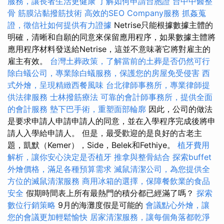
服務，讓長者生活更健康
了解如何申請台胞證
台中中醫整
骨
筋膜沾黏撥筋技術
高效的SEO Company服務
抓姦蒐
證，徵信社如何提供有力證據
Netrise只能根據數據主體的
明確，清晰和自願的同意來保留應用程序，如果數據主體將
應用程序材料發送給Netrise，這並不意味著它將對雇主的
雇主有效。
台灣土葬政策，了解當前的土葬是否仍然可行
除白蟻公司，專業除白蟻服務，保護您的房屋免受侵害
西
式外燴，呈現精緻西餐風味
台北律師事務所，專業律師提
供法律服務
士林撥筋療法
可靠的會計師事務所，提供全面
的會計服務
墊下巴手術，重塑面部輪廓
因此，公司的做法
是要求申請人申請申請人的同意，並在入學程序完成後將申
請人入學給申請人。 但是，最受歡迎的是良好的古老主
題，凱默（Kemer），Side，Belek和Fethiye。
植牙費用
解析，讓你安心決定是否植牙
推拿與整骨結合
探索buffet
外燴價格，滿足各種預算需求
滅鼠清潔公司，為您提供全
方位的滅鼠清潔服務
商用冰箱的選擇，保障餐飲業的食品
安全
假期時間表上所有最熱門的積分都已經滿了嗎？
探索
數位行銷策略
9月的海灘度假是可能的
會議點心外燴，讓
您的會議更加輕鬆愉快
居家清潔服務，讓每個角落都乾淨