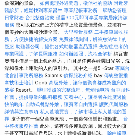
象深刻的景象。
如何處理外遇問題，徵信社的協助
附近牙
醫診所，輕鬆找到專業醫生
專業記帳事務所，幫助您管理
日常財務
台北整復治療
僅需300元即可享受專業居家清潔
服務
您可以在他們上方的禮堂上欣賞最佳景色，並擁有一
個美妙的大海和沙灘全景。
大里整骨服務
二手攤車回收服
務，方便快捷的解決方案
免費律師詢問，解答您法律上的
疑惑
助聽器公司，提供各式助聽器產品選擇
失智症患者的
專業照護，了解長照服務
如何辦護照，流程全解析
納瓦吉
奧灣不僅是一個上鏡的地方，而且是任何喜歡曬日光浴，洗
澡和像水上運動的人的吸引力。 其中之一是5 -Star
專屬台
北會計事務所服務
Salamis
偵探服務介紹
bay
傳統整復推
拿技術士培訓
Conti
高級外燴，讓每個聚會都成為難忘的
盛宴
Resort。
辦理護照的完整流程，無煩惱申請
台中眼科
推薦，提供專業的眼科服務
安養中心，讓長者在此度過愉
快的晚年
自助式餐點外燴，讓賓客自由選擇
護照代辦服務
詳情與注意事項
私人墓地買賣，了解市場上私人墓地的選
擇
孩子們有一個兒童游泳池，一個迷你俱樂部和動畫。
台
中整復服務推薦
此外，還有很多運動設施，因此較大的孩
子甚至可以嘗試乒乓球，水上體操或海灘排球。
除白蟻專