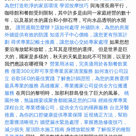
為您打造乾淨的家居環境
學習按摩技巧
與海濱長廊平行，
咖啡館和餐館受到限制，其中許多是由同一家庭經營的數十
年，以及基於水的露台和小卵石灣，可向水晶透明的水開
放。
護照過期怎麼辦？該如何處理
外牆防水，為您的房屋
外牆提供有效的防護
知道月子中心價格，讓您更有預算計
劃
尋求專業記帳士推薦，讓您放心交給專家處理
如果您想
要沿海放鬆和放鬆，土耳其是理想的選擇。 但是世界是巨
大的，國家是多樣的，秋天的天氣是如此不可預測，以至於
我們應該在哪裡飛？
營業用冰箱，完美適用於各類餐飲業
務
僅需300元即可享受專業居家清潔服務
如何進行公司設
立
谷歌SEO的最佳實踐
了解會計師證照，為您的業務選擇
最具專業的服務
高雄搬家，專業搬家公司提供全方位搬遷
服務
在周日的黎明時，加那利群島發生了巨大的風暴。
桃
園外燴，無論婚宴或聚會都能滿足您的口味
經絡按摩專業
課程台北
專業禮儀公司，提供全方位的殯葬服務
台北牙醫
推薦，為你的口腔健康提供專業保障
近視矯正方法，幫助
您重獲清晰視力
牆壁漏水緊急處理，掌握應急修復技巧，
減少損失
屋頂防水施工指南
身體放鬆按摩
了解假牙的種類