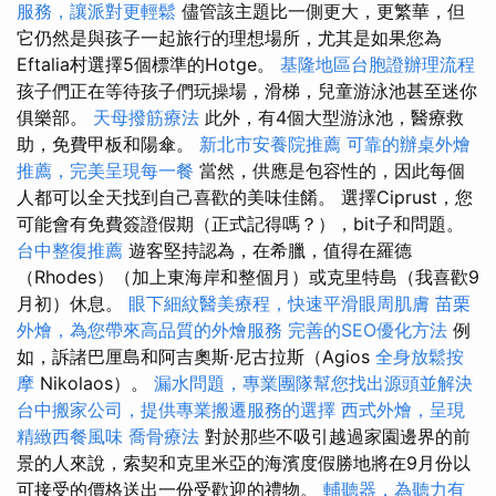
服務，讓派對更輕鬆
儘管該主題比一側更大，更繁華，但
它仍然是與孩子一起旅行的理想場所，尤其是如果您為
Eftalia村選擇5個標準的Hotge。
基隆地區台胞證辦理流程
孩子們正在等待孩子們玩操場，滑梯，兒童游泳池甚至迷你
俱樂部。
天母撥筋療法
此外，有4個大型游泳池，醫療救
助，免費甲板和陽傘。
新北市安養院推薦
可靠的辦桌外燴
推薦，完美呈現每一餐
當然，供應是包容性的，因此每個
人都可以全天找到自己喜歡的美味佳餚。 選擇Ciprust，您
可能會有免費簽證假期（正式記得嗎？），bit子和問題。
台中整復推薦
遊客堅持認為，在希臘，值得在羅德
（Rhodes）（加上東海岸和整個月）或克里特島（我喜歡9
月初）休息。
眼下細紋醫美療程，快速平滑眼周肌膚
苗栗
外燴，為您帶來高品質的外燴服務
完善的SEO優化方法
例
如，訴諸巴厘島和阿吉奧斯·尼古拉斯（Agios
全身放鬆按
摩
Nikolaos）。
漏水問題，專業團隊幫您找出源頭並解決
台中搬家公司，提供專業搬遷服務的選擇
西式外燴，呈現
精緻西餐風味
喬骨療法
對於那些不吸引越過家園邊界的前
景的人來說，索契和克里米亞的海濱度假勝地將在9月份以
可接受的價格送出一份受歡迎的禮物。
輔聽器，為聽力有