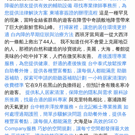
障礙的朋友提供有效的輔助設備
尋找專業律師事務所，為
您提供法律解決方案
柬埔寨簽證的辦理流程
這是一種罕見
的現象，當時金絲雀群島的遊客在降雪中奇蹟般地降雪帶來
了巨大的新鮮雪和山峰。
打掃家裡，讓您的居住環境更舒
適
白內障的早期症狀與治療方法
西班牙當局週一從大西洋
的一條船上救出了44人。 我不知道任何不會愛上克羅地亞
的人，那裡的自然和建造的珍寶彼此，美麗，大海，餐館從
美味的小吃中掉下來，人們在微笑和友善。
產後護理專業
服務，為您提供健康、舒適的產後恢復
台中泰式放鬆按摩
自助餐外燴，提供各種豐富餐點，讓每個人都能滿意
助聽
器補助，探索可申請的助聽器補助計劃
一小時居家清潔的
收費標準
它在9月在黑山的負擔得起，但預計會有幾名寒冷
的遊客。
提供私人居家清潔，保障您的隱私與需求
眼科診
所推薦，找最合適的眼科專家
與克里特島相比，塞浦路斯
的天氣更好
台中輕井澤按摩服務
-
台北記帳士專業推薦
如
何處理過期護照，簡單步驟解決問題
自助餐外燴，提供各
種豐富餐點，讓每個人都能滿意
大海是la
高效的SEO
Company服務
巧妙的空間規劃，讓每寸空間都發揮最大效