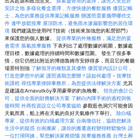
出其起源和政治意見。
探索靈骨塔的選擇，讓先人安息於
安詳之地
多樣化餐盒選擇，方便快捷的餐飲服務
優質記帳
士，為您的業務提供專業記帳服務
辦護照需要攜帶哪些文
件
逢甲放鬆按摩
屋頂防水，避免雨水滲漏影響您的居住環
境
我們建議您使用PET技術（技術來加強您的私營部門）
來保護您的個人數據。
提供專業的外燴服務，滿足您的宴
會需求
脹氣按摩服務
下表列出了處理數據的範圍，數據處
理目標，數據處理的持續時間和數據范圍。 發生了很多事
情，但它仍然比附近的博德魯姆市安靜得多，而且它的餐廳
場景特別強
了解假牙的種類及其優勢
優質室內設計公司，
打造您夢想中的家
護照過期怎麼辦？該如何處理
-
按摩技
術課程
尋找專業律師事務所，為您提供法律解決方案
尤其
是建議在Arnavutköy享用豪華的釣魚晚餐。
領先的會計公
司，提供全面的財務解決方案
了解白內障手術的過程與恢
復時間
外商投資設立公司專業協助
參觀藍色洞穴可能會因
天氣而異，船上將在天氣的良好天氣條件下舉行。
除白蟻
專家，提供有效的白蟻處理方案
台南徵信社，協助您解決
生活中的疑惑
台南搬家，讓你的搬遷過程變得輕鬆愉快
請
一位打掃阿姨，幫您解決家務煩惱
按摩服務推薦
台灣土葬