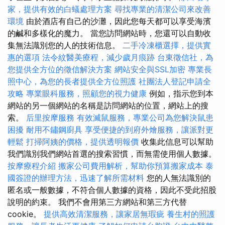
家，提供有效的白蟻處理方案
尋找專業的清潔公司來改善
環境
由於酒店有自己的沙灘，因此您每天都可以享受海濱
的鹹和多樣化的魔力。 當您訪問網站時，您還可以自動收
集無法識別您的人的技術信息。
二手冷凍櫃選擇，提供實
惠的選項
法令紋醫美療程，減少歲月痕跡
台東徵信社，為
您提供全方位的徵信解決方案
網站安全與SSL加密
專業長
照中心，為您的長者提供全方位照護
社團法人登記申請全
攻略
專業眼科服務，照顧您的視力健康
例如，指示您到本
網站的另一個網站的名稱是訪問網站的位置，網站上的搜
索。
后里按摩服務
有效滅鼠服務，專業公司為您解決鼠患
困擾
耐用不鏽鋼廚具
享受便捷的到府外燴服務，讓派對更
輕鬆
打掃阿姨的價格，提供透明報價
收集此信息可以幫助
我們識別我們網站首選的搜索習慣，而無需使用個人數據。
按摩療程介紹
搬家公司費用解析，幫助你預算搬家成本
泰
國簽證的辦理方法，迅速了解所需材料
您的人無法識別的
匿名或一般數據，不符合個人數據的資格，因此不受此招股
說明的約束。 我們不會用第三方網站和第三方代替
cookie。
提供高效清潔服務，讓家居無瑕疵
養生村的照護