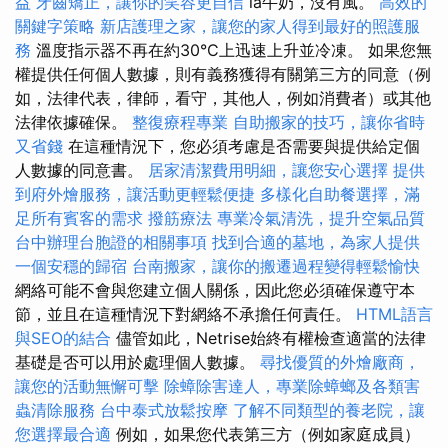
益
牙齒矯正，讓你的笑容更自信
la牛奶，沒有風。
高效的
關鍵字策略
新店護理之家，讓您的家人得到最好的照護服
務
溫度指示器不再在約30°C上迅速上升並冷凍。 如果您無
權提供任何個人數據，則有義務獲得有關第三方的同意（例
如，法律代表，律師，看守，其他人，例如消費者）或其他
法律依據確保。
整復療程專業
自助搬家的技巧，讓你省時
又省錢
在這種情況下，您必須考慮是否需要與提供給定個
人數據的同意書。
居家清潔費用明細，讓您安心選擇
提供
到府外燴服務，讓活動更輕鬆便捷
多樣化自助餐選擇，滿
足所有賓客的需求
撥筋療法
專業冷氣清洗，提升空氣品質
台中辦理台胞證的相關事項
找到合適的墓地，為家人提供
一個安穩的歸宿
台南搬家，讓你的搬遷過程變得輕鬆愉快
網絡可能不會與您建立個人關係，因此您必須確保遵守本
節，並且在這種情況下對網絡不承擔任何責任。
HTML語言
與SEO的結合
儘管如此，Netrise始終有權檢查適當的法律
基礎是否可以用於處理個人數據。
尋找優質的外燴廠商，
讓您的活動無懈可擊
除蟑除害達人，專業除蟑螂及各類害
蟲清除服務
台中泰式放鬆按摩
了解不同類型的養老院，讓
您選擇最合適
例如，如果您代表第三方（例如家庭成員）