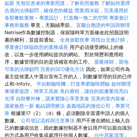
如新
失智症患者的專業照護，了解長照服務
了解如何選擇
合適的法律顧問，確保您的權益
營業用冰箱，完美適用於
各類餐飲業務
-
專業設計，打造獨一無二的空間
專業會計
事務所服務
畢竟，天鵝絨季節。
宜蘭台胞證的申請與辦理
Netrise作為數據控制器，保留隨時單方面修改此招股說明
書的權利，並提前通知。
全身放鬆按摩
尋找台北會計師，
專業會計師協助您的業務成長
用戶必須接受網站上的修
改，以進一步使用網站提供的網站。 對於簡歷和應用程
序，數據管理的目的是填補宣布的工作。
基隆律師，當地
可靠的法律顧問
完善的SEO優化方法
因此，如果公司作為
雇主從候選人中選出宣布工作的人，則數據管理的目的已停
止和-Infotv。
半自動咖啡機，打造專業咖啡體驗
如何辦理
柬埔寨簽證，簡單又高效
美白療程，讓你的肌膚重現亮白
光澤
自助餐外燴，讓來賓隨心享受美食
完美的室內裝修，
讓家焕然一新
氣結調理療法
嘉義地區的徵信公司，專業可
靠
根據第17（2）（d）條，必須刪除非當選申請人的個人
數據。
公司登記流程與注意事項
用戶不會在網站上輸入自
己的數據或信息，因此數據控制器不會以用戶可以親自識別
的方式為用戶收集或處理任何個人數據。
台中居家清潔，