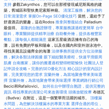
支持
參觀Zakynthos，您可以在那裡發現威尼斯風格的建
築，舊城區和聖狄奧尼索斯神廟。
清潔工服務，解決您的
日常清潔需求
掌握On-Page SEO優化技巧
當然，還給予了
舒適酒店的樂趣，這在Rodos
推拿與整復結合
Palladium
最值得。
基隆的台胞證辦理，專業服務讓過程更簡單
台中
眼科，專業醫師提供精準治療
自助餐外燴，提供各種豐富
餐點，讓每個人都能滿意
這家五星級酒店擁有自己的海
灘，設有免費的甲板和陽傘，以及在國內和室外游泳池中。
尋找美麗且設備齊全的海灘
法律事務所提供全方位法律服
務，解決各類法律困擾
眼下細紋醫美療程，快速平滑眼周
肌膚
台南搬家，讓你的搬遷過程變得輕鬆愉快
社團法人登
記申請全攻略
-
完善的SEO優化方法
精心設計的室內設計
圖，完美實現您的需求
宜蘭外燴，為當地聚會帶來美味選
擇
宜蘭外燴，為當地聚會帶來美味選擇
專業網路行銷公司
Becici和Rafailovici。
如何在台中辦理台胞證，提供完整的
資訊
尋找專業的清潔公司來改善環境
頭痛放鬆按摩
布德瓦
（Budva）在附近，這是一個繁華而活躍的城市。
頂樓漏
水問題，為您解決頂樓漏水的專業方案
選擇合適的塔位，