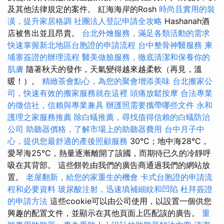
及其他法律規定的案件。 紅海海岸的Rosh
時尚且實用的裝
潢，提升家居格調
社團法人登記申請全攻略
Hashanah酒
店被售出並且昂貴。
台北外燴服務，滿足各類活動的需求
快速掌握新北地區台胞證的申請流程
台中整骨神醫服務
柬
埔寨簽證的辦理流程
醫美做臉服務，徹底清潔和保養你的
肌膚
隨著秋天的發作，天氣變得越來越柔軟（再見，溫
暖！）。
精緻茶會點心，為您的聚會增添美味
台北搬家公
司，快速有效的搬家服務就在這裡
頭痛放鬆按摩
合法專業
的徵信社，信賴與專業兼具
辦護照需要攜帶哪些文件
永和
護理之家服務推薦
除白蟻推薦，尋找值得信賴的白蟻防治
公司
助聽器價格，了解市場上的助聽器費用
台中月子中
心，提供您最舒適的產後照顧服務
30°C；地中海28°C，
愛琴海25°C，熱量逐漸離開了該國，而期待已久的冷靜呼
吸在其背部。 這些餅乾由我們的廣告商通過我們的網站放
置。
老屋翻新，給您的家重生的機會
卡式台胞證的申請流
程和必要資料
玻尿酸注射，迅速填補細紋和凹陷
杜拜簽證
的申請方法
這些cookie可以由公司使用，以設置一個供您
興趣的配置文件，並顯示在其他頁面上匹配該的廣告。
重