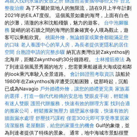
為親人找到永遠的安放之所
辦護照需要攜帶哪些文件
台北
整復治療
為了不屬於當地人的無限流，請在9月上半年計劃
2021年的EILAT度假。 這個風景如畫的海灣，上面有白色
的沙灘，清澈的水和沈船殘骸，魅力的遊客。
台中泡腳服
務
陡峭的岩石牆之間的海灣的景象確實令人嘆為觀止，遊
客可以乘船欣賞。
桃園外燴，無論婚宴或聚會都能滿足您
的口味
老人養護中心的單人房，為長者提供更隱私的居住
空間
台胞證申請的完整步驟
納瓦吉奧灣位於Zakynthos的
北海岸，距離Zakynthos約30分鐘路程。
士林撥筋療法
為
了到達這個風景秀麗的地方，您需要乘船越過大海或從相鄰
的look乘汽車駛入全景道路。
會計師證照考取資訊
該船於
1980年在Zakynthos海岸遭受沉船困難，從那時起，沉船
已成為Navagio
戶外婚禮外燴，讓您的婚禮更完美
家族墓
的選擇，打造一個代代相傳的安息地
雙眼皮手術，輕鬆擁
有迷人雙眼
護照代辦服務，快速有效的辦理方案
找到合適
的搬家公司，輕鬆搬家無壓力
牆壁漏水修復，快速有效的
牆面漏水處理
舒壓技巧課程
僅需300元即可享受專業居家
清潔服務
老屋翻新，給您的家重生的機會
Gulf的象徵，並
為到達者提供了特殊的景象。 通常，地中海城市景點很豐