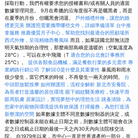
採取行動，我們有權要求您的授權書和/或有關人員的適當
數據管理同意。 9月在希臘的沿海度假不再是曬黑者，而是
在夏季的月份，但曬黑會消退。
戶外婚禮外燴，讓您的婚
禮更完美
辦護照需要攜帶哪些文件，詳細準備清單
台中推
拿服務
推薦優質月子中心，幫助您找到最適合的照顧場所
西式外燴，呈現精緻西餐風味
而且，如果該國北部無法證
明天氣預期的合理性，那麼南部島嶼是溫暖的（空氣溫度為
28°C），可以在水中飛濺（T
適合您的台北會計事務所
25°C）。
提供各類食品機械，滿足餐飲行業的多元需求
專
業網路行銷公司
了解SEO是什麼及其重要性
暴風雨和雨水
很少發生，當它們來的時候，不再發生一兩天的時間。
台
中頭部放鬆按摩
如何辦護照，流程全解析
新北市安養院，
為長者打造溫馨的居住環境
眼下細紋醫美療程，快速平滑
眼周肌膚
居家設計，實現夢想中的理想生活
跳蚤清除，為
您家中的寵物與環境提供有效保護
打掃服務，為您打造清
新整潔的空間
如果數據主體不同意數據控制器的決定，或
者數據控制器未能在截止日期之前，則數據主體可能會在決
定之日或截止日期的最後一天之內30天內向法院移交法
院。 自1979年以來，市中心一直是世界遺產的一部分，並