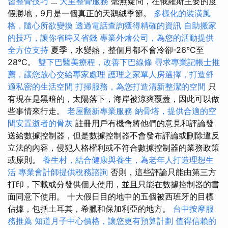
習整骨技巧
...
大里整骨服務
毫無疑問，在俄羅斯主要的度
假勝地，9月是一個真正的天鵝絨季節。
多樣化的裝潢風
格，隨心所欲變換
透過電話查詢獲得精確的資訊
自助搬家
的技巧，讓你省時又省錢
專業外燴公司，為您的活動提供
全方位支持
夏季，水變熱，整個月都不會冷卻-26°C至
28°C。
雙下巴醫美療程，改善下巴線條
尋求專業記帳士推
薦，讓您放心交給專家處理
護理之家單人房選擇，打造舒
適私密的生活空間
打掃服務，為您打造清新整潔的空間
只
有現在是黑暗的，太陽落下，海岸被涼爽覆蓋，因此可以做
些事情來行走。
老屋翻新專業服務
納骨塔，提供合適的空
間安置逝者的骨灰
註冊用戶有機會將他們的意見和評論發
送給數據控制器，但是數據控制器不會發布評論或刪除違反
立法的內容，侵犯人格權利或不符合數據控制器的業務政策
或原則。
養生村，結合健康與養生，為老年人打造理想生
活
專業會計師提供稅務諮詢
否則，這些評論只能由第三方
打印，下載或分發供個人使用，並且只能在數據控制器的書
面同意下使用。 十大假日目的地中的五個被西班牙的目標
佔據，包括土耳其，希臘和保加利亞的地方。
台中按摩服
務推薦
知道月子中心價格，讓您更有預算計劃
值得信賴的