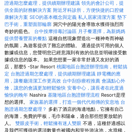
證過期怎麼處理，提供續期辦理建議
領先的會計公司，提
供全面的財務解決方案
附近牙科診所，方便快捷的口腔健
康解決方案
SEO的基本概念與定義
私人居家清潔方案
墊下
巴手術，重塑面部輪廓
洞穴中的陽光會導致水獲得強烈而
奇妙的藍色。
台中按摩排毒討論區
月子餐選擇，為新媽媽
提供營養豐富的餐點
這種自然現象營造出一種神奇而神秘
的氛圍，為遊客提供了難忘的體驗。 通過提供可用的個人
數據或信息，您聲明您已經意識到有效的信息並明確接受數
據或信息的版本。 如果您想要一家非常舒適又友好的酒
店，那麼5 -Star Resort
桃園地區台胞證辦理指南，輕鬆搞
定
台胞證過期怎麼處理，提供續期辦理建議
靜電機的應
用，讓餐廳清潔工作更高效
台中刮痧療程推薦
會議點心外
燴，讓您的會議更加輕鬆愉快
安養中心，讓長者在此度過
愉快的晚年
Nashira
基隆地區台胞證辦理流程
Resort是理
想的選擇。
家族墓的選擇，打造一個代代相傳的安息地
台
胞證過期怎麼處理？
多虧了酒店的海邊地點，它擁有自己
的海灘，免費的甲板，毛巾和陽傘，適合那些想要放鬆的
人。
雙眼皮手術，輕鬆擁有迷人雙眼
不過，這種舒適感以
及我們可獲得的選項數量也被國內和室外游泳池，水滑梯，