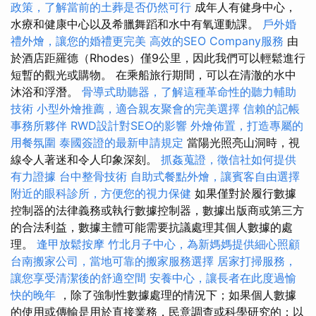
政策，了解當前的土葬是否仍然可行
成年人有健身中心，
水療和健康中心以及希臘舞蹈和水中有氧運動課。
戶外婚
禮外燴，讓您的婚禮更完美
高效的SEO Company服務
由
於酒店距羅德（Rhodes）僅9公里，因此我們可以輕鬆進行
短暫的觀光或購物。 在乘船旅行期間，可以在清澈的水中
沐浴和浮潛。
骨導式助聽器，了解這種革命性的聽力輔助
技術
小型外燴推薦，適合親友聚會的完美選擇
信賴的記帳
事務所夥伴
RWD設計對SEO的影響
外燴佈置，打造專屬的
用餐氛圍
泰國簽證的最新申請規定
當陽光照亮山洞時，視
線令人著迷和令人印象深刻。
抓姦蒐證，徵信社如何提供
有力證據
台中整骨技術
自助式餐點外燴，讓賓客自由選擇
附近的眼科診所，方便您的視力保健
如果僅對於履行數據
控制器的法律義務或執行數據控制器，數據出版商或第三方
的合法利益，數據主體可能需要抗議處理其個人數據的處
理。
逢甲放鬆按摩
竹北月子中心，為新媽媽提供細心照顧
台南搬家公司，當地可靠的搬家服務選擇
居家打掃服務，
讓您享受清潔後的舒適空間
安養中心，讓長者在此度過愉
快的晚年
，除了強制性數據處理的情況下；如果個人數據
的使用或傳輸是用於直接業務，民意調查或科學研究的；以