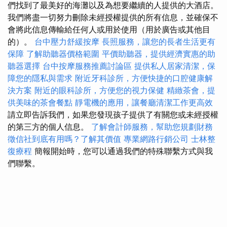
們找到了最美好的海灘以及為想要繼續的人提供的大酒店。
我們將盡一切努力刪除未經授權提供的所有信息，並確保不
會將此信息傳輸給任何人或用於使用（用於廣告或其他目
的）。
台中壓力舒緩按摩
長照服務，讓您的長者生活更有
保障
了解助聽器價格範圍
平價助聽器，提供經濟實惠的助
聽器選擇
台中按摩服務推薦討論區
提供私人居家清潔，保
障您的隱私與需求
附近牙科診所，方便快捷的口腔健康解
決方案
附近的眼科診所，方便您的視力保健
精緻茶會，提
供美味的茶會餐點
靜電機的應用，讓餐廳清潔工作更高效
請立即告訴我們，如果您發現孩子提供了有關您或未經授權
的第三方的個人信息。
了解會計師服務，幫助您規劃財務
徵信社到底有用嗎？了解其價值
專業網路行銷公司
士林整
復療程
簡報開始時，您可以通過我們的特殊聯繫方式與我
們聯繫。