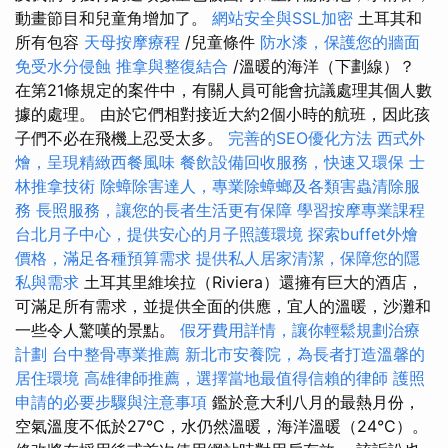
動畫節目和兒童角增加了。
網站安全與SSL加密
土耳其和
所有包容
天母按摩療程
/兒童條件
防水漆，保護您的牆面
免受水分侵蝕
推拿與整復結合
/溫暖的海洋（下劃線）？
在第21條規定的案件中，有關人員可能會抗議處理其個人數
據的處理。 由於它們相對接近大約2個小時的航班，因此孩
子們不必在飛機上忍受太多。
完善的SEO優化方法
西式外
燴，呈現精緻西餐風味
餐飲設備回收服務，快速又環保
士
林推拿技術
除蟑除害達人，專業除蟑螂及各類害蟲清除服
務
長照服務，讓您的長者生活更有保障
學習按摩專業課程
台北月子中心，提供安心的月子照護環境
探索buffet外燴
價格，滿足各種預算需求
提供私人居家清潔，保障您的隱
私與需求
土耳其里維埃拉（Riviera）還擁有巨大的酒店，
可滿足所有需求，並提供全面的供應，宜人的溫暖，沙灘和
一些令人驚嘆的景點。
假牙費用詳情，讓你輕鬆規劃治療
計劃
台中整骨專業推薦
新北市安養院，為長者打造溫馨的
居住環境
高雄律師推薦，選擇當地最值得信賴的律師
護照
申請的必要步驟與注意事項
鑑於意大利八月的最熱月份，
空氣溫度不低於27°C，水仍然溫暖，海洋溫暖（24°C）。