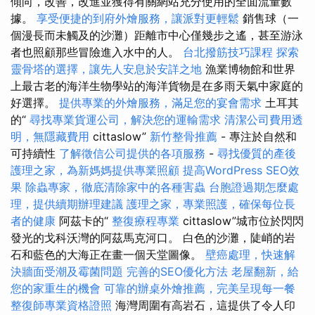
傾向，改善，改進並獲得有關網站充分使用的全面流量數
據。
享受便捷的到府外燴服務，讓派對更輕鬆
銷售球（一
個漫長而未觸及的沙灘）距離市中心僅幾步之遙，甚至游泳
者也照顧那些冒險進入水中的人。
台北撥筋技巧課程
探索
靈骨塔的選擇，讓先人安息於安詳之地
漁業博物館和世界
上最古老的海洋生物學站的海洋貨物是在多雨天氣中家庭的
好選擇。
提供專業的外燴服務，滿足您的宴會需求
土耳其
的“
尋找專業貨運公司，解決您的運輸需求
清潔公司費用透
明，無隱藏費用
cittaslow”
新竹整骨推薦
- 專注於自然和
可持續性
了解徵信公司提供的各項服務
-
尋找優質的產後
護理之家，為新媽媽提供專業照顧
提高WordPress SEO效
果
除蟲專家，徹底清除家中的各種害蟲
台胞證過期怎麼處
理，提供續期辦理建議
護理之家，專業照護，確保每位長
者的健康
阿茲卡的“
整復療程專業
cittaslow”城市位於閃閃
發光的戈科沃灣的阿茲馬克河口。 白色的沙灘，陡峭的岩
石和藍色的大海正在畫一個天堂圖像。
壁癌處理，快速解
決牆面受潮及霉菌問題
完善的SEO優化方法
老屋翻新，給
您的家重生的機會
可靠的辦桌外燴推薦，完美呈現每一餐
整復師專業資格證照
海灣周圍有高岩石，這提供了令人印