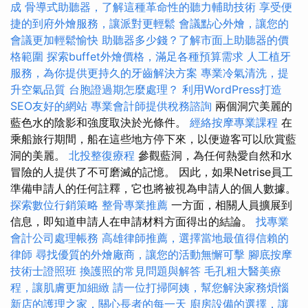
成
骨導式助聽器，了解這種革命性的聽力輔助技術
享受便
捷的到府外燴服務，讓派對更輕鬆
會議點心外燴，讓您的
會議更加輕鬆愉快
助聽器多少錢？了解市面上助聽器的價
格範圍
探索buffet外燴價格，滿足各種預算需求
人工植牙
服務，為你提供更持久的牙齒解決方案
專業冷氣清洗，提
升空氣品質
台胞證過期怎麼處理？
利用WordPress打造
SEO友好的網站
專業會計師提供稅務諮詢
兩個洞穴美麗的
藍色水的陰影和強度取決於光條件。
經絡按摩專業課程
在
乘船旅行期間，船在這些地方停下來，以便遊客可以欣賞藍
洞的美麗。
北投整復療程
參觀藍洞，為任何熱愛自然和水
冒險的人提供了不可磨滅的記憶。 因此，如果Netrise員工
準備申請人的任何註釋，它也將被視為申請人的個人數據。
探索數位行銷策略
整骨專業推薦
一方面，相關人員擴展到
信息，即知道申請人在申請材料方面得出的結論。
找專業
會計公司處理帳務
高雄律師推薦，選擇當地最值得信賴的
律師
尋找優質的外燴廠商，讓您的活動無懈可擊
腳底按摩
技術士證照班
換護照的常見問題與解答
毛孔粗大醫美療
程，讓肌膚更加細緻
請一位打掃阿姨，幫您解決家務煩惱
新店的護理之家，關心長者的每一天
廚房設備的選擇，讓