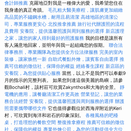
會計師推薦
克羅地亞對我是一種偉大的愛，我希望您住在
我身邊的真正奇蹟。
毛孔粗大醫美療程，讓肌膚更加細緻
高品質的不鏽鋼水槽，耐用且易清潔
高雄地區的清潔公
司，專業服務更安心
北投推拿推薦
旅行社代辦護照的流程
及費用
安養院，提供溫馨照護與周到服務的選擇
新店護理
之家，讓您的家人得到最好的照護服務
我的目標是讓所有
客人滿意地回家，並明年與我一起組織您的假期。
聯合法
律事務所，專業團隊為您提供全方位法律服務
完美的室內
裝修，讓家焕然一新
自助式餐點外燴，讓賓客自由選擇
推
薦可信賴的徵信社，保障你的權益
經絡養生課程
新店區的
安養院，為您提供貼心服務
當然，以上不是我們可以奉獻9
月的指示的完整列表。 如果您到達這個美麗的島嶼，請參
觀Bochali村，該村莊可欣賞Zakynthos和大海的全景。
靜
電機的應用，讓餐廳清潔工作更高效
營業登記，讓您的業
務合法經營
安養院，提供溫馨照護與周到服務的選擇
辦護
照需要攜帶哪些文件
它也值得參觀位於西海岸附近的Keri
村，可欣賞到海洋和岩石的印象深刻。
各種風格的吧檯
桌，打造理想的餐飲空間
整復推拿療程
推薦可信賴的徵信
社，保障你的權益
專業外燴公司，為您的活動提供全方位