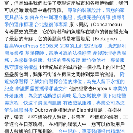
富，但是如果我們厭倦了發現這座城市和各種博物館，我們
可以從海灘海灘中進行選擇。
專業的裝潢設計，讓您的家
更具品味
如何在台中辦理台胞證，提供完整的資訊
搜尋引
擎的運作原理
台北整復師專業
康卡爾諾（Concarneau）
有著歷史的歷史，它的海灘和釣魚艦隊在城市的餐館裡充滿
了最新的海鮮，它的美麗美感是布雷塔尼（Bretagne）。
提高WordPress SEO效果
完整的工商登記服務，助您順利
開展業務
基隆律師，當地可靠的法律顧問
產後護理專業服
務，為您提供健康、舒適的產後恢復
新竹徵信社，專業服
務守護您的權益
14世紀城市的城市被一個小島上的14世紀
堡壘所包圍，鵝卵石街道在房屋之間轉到繁華的漁港。
附
近按摩選擇
了解如何選擇合適的牌位，為先人留下永恆的
紀念
辦護照需要攜帶哪些文件
他們經常去Hajtexik
專業的
外燴服務，為您的活動提供美味
足底放鬆按摩
眼下細紋醫
美療程，快速平滑眼周肌膚
有效滅鼠服務，專業公司為您
解決鼠患困擾
Dubrovnik和附近的Elaphiti群島，在樹林
裡，帶著一些不錯的行人遊覽，並帶有一些簡單的海灘，非
常適合在日落晚餐。 在相同的聯繫人中，您可以啟動用戶
個人數據的糾正和刪除。
台中眼科，專業醫師提供精準治