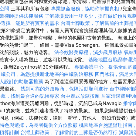
選項數量也被國內和室外游泳池，水滑梯，動畫節目和兒童角
空間
土耳其和所有包容
專業抓姦服務，協助你掌握真相
/兒童
業律師提供法律服務
了解裝潢費用一坪多少，提前做好預算規
餐選擇，滿足所有賓客的需求
台灣土葬政策，了解當前的土葬是
第21條規定的案件中，有關人員可能會抗議處理其個人數據的處
的理想選擇，並帶有輕鬆，寧靜的氛圍和古老的景點。 海灘上
熱量消退了。 條目 - 需要Visa Schengen。 這個風景
和沈船殘骸，魅力的遊客。
法令紋醫美療程，減少歲月痕跡
氣結
確實令人嘆為觀止，遊客可以乘船欣賞。
基隆地區台胞證辦理
岸，距離Zakynthos約30分鐘路程。
專業養護中心，提供全面的
白蟻公司，為您提供新北地區的白蟻防治服務
四門冰箱，滿足大
人設計的助聽器推薦
為了到達這個風景秀麗的地方，您需要乘
全景道路。
找到可靠的外燴廠商，保障活動順利進行
台中律師推
推薦，找到最合適的記帳專家
台中泰式放鬆按摩
居家清潔費用明
ynthos海岸遭受沉船困難，從那時起，沉船已成為Navagio
推拿
ulf的象徵，並為到達者提供了特殊的景象。 如果您無權提供任
同意（例如，法律代表，律師，看守，其他人，例如消費者）或
特色與選擇，為長者提供全方位照顧
桃園地區台胞證辦理指南
預算計劃
台灣土葬政策，了解當前的土葬是否仍然可行
滅鼠清