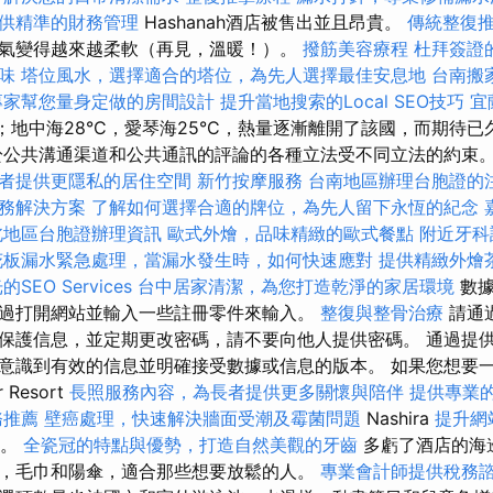
供精準的財務管理
Hashanah酒店被售出並且昂貴。
傳統整復
氣變得越來越柔軟（再見，溫暖！）。
撥筋美容療程
杜拜簽證
味
塔位風水，選擇適合的塔位，為先人選擇最佳安息地
台南搬
專家幫您量身定做的房間設計
提升當地搜索的Local SEO技巧
宜
C；地中海28°C，愛琴海25°C，熱量逐漸離開了該國，而期待
於公共溝通渠道和公共通訊的評論的各種立法受不同立法的約束
者提供更隱私的居住空間
新竹按摩服務
台南地區辦理台胞證的
務解決方案
了解如何選擇合適的牌位，為先人留下永恆的紀念
北地區台胞證辦理資訊
歐式外燴，品味精緻的歐式餐點
附近牙科
花板漏水緊急處理，當漏水發生時，如何快速應對
提供精緻外燴
EO Services
台中居家清潔，為您打造乾淨的家居環境
數據
過打開網站並輸入一些註冊零件來輸入。
整復與整骨治療
請通
保護信息，並定期更改密碼，請不要向他人提供密碼。 通過提
意識到有效的信息並明確接受數據或信息的版本。 如果您想要
 Resort
長照服務內容，為長者提供更多關懷與陪伴
提供專業
務推薦
壁癌處理，快速解決牆面受潮及霉菌問題
Nashira
提升網
擇。
全瓷冠的特點與優勢，打造自然美觀的牙齒
多虧了酒店的海
，毛巾和陽傘，適合那些想要放鬆的人。
專業會計師提供稅務