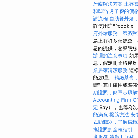
牙齒解決方案
土葬
和凹陷
月子餐的價
請流程
自助餐外燴
許使用這些cook
府外燴服務，讓派對
島上有許多夜總會，
息的提供，您聲明您
辦理的注意事項
如果
息，假定刪除將違
業居家清潔服務
這樣
能處理。
精緻茶會
體對其正確性或準確
期護照，簡單步驟解
Accounting Firm C
定
Bay），也稱為沈
能滿意
撥筋療法
安
式助聽器，了解這種
換護照的全程指引，
適服務
清潔工服務