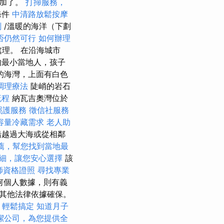
增加了。
打掃服務，
條件
中清路放鬆按摩
劃
/溫暖的海洋（下劃
否仍然可行
如何辦理
理。 在沿海城市
的最小當地人，孩子
如畫的海灣，上面有白色
調理療法
陡峭的岩石
流程
納瓦吉奧灣位於
照護服務
徵信社服務
容量冷藏需求
老人助
船越過大海或從相鄰
薦，幫您找到當地最
細，讓您安心選擇
該
師資格證照
尋找專業
何個人數據，則有義
其他法律依據確保。
，輕鬆搞定
知道月子
潔公司，為您提供全