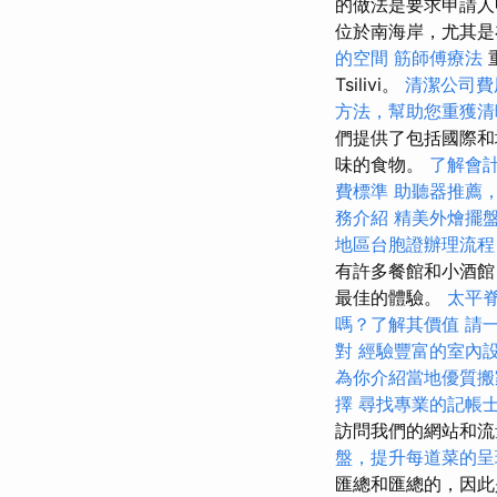
的做法是要求申請人
位於南海岸，尤其是
的空間
筋師傅療法
重
Tsilivi。
清潔公司費
方法，幫助您重獲清
們提供了包括國際
味的食物。
了解會
費標準
助聽器推薦
務介紹
精美外燴擺
地區台胞證辦理流程
有許多餐館和小酒館，
最佳的體驗。
太平
嗎？了解其價值
請
對
經驗豐富的室內
為你介紹當地優質搬
擇
尋找專業的記帳
訪問我們的網站和流
盤，提升每道菜的呈
匯總和匯總的，因