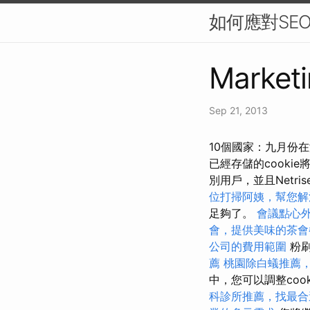
如何應對SE
Marketi
Sep 21, 2013
10個國家：九月份在
已經存儲的cooki
別用戶，並且Net
位打掃阿姨，幫您解
足夠了。
會議點心
會，提供美味的茶會
公司的費用範圍
粉刷
薦
桃園除白蟻推薦
中，您可以調整co
科診所推薦，找最合