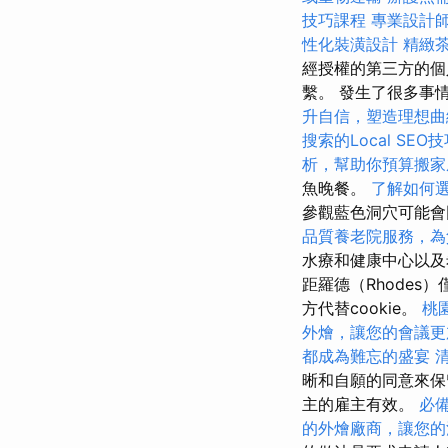
技巧課程
專業設計
性化裝潢設計
精緻
經授權的第三方的
繫。 發生了很多事
升自信，塑造理想曲
搜索的Local SEO
析，幫助你預算搬家
魚晚餐。
了解如何
參觀藍色洞穴可能會
品質養老院服務，為
水療和健康中心以
距羅德（Rhode
方代替cookie。
桃
外燴，讓您的會議更
都成為難忘的盛宴
晰和自願的同意來保
主的雇主有效。
必備
的外燴廠商，讓您的