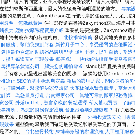
申請申請人的同意，並在入學程序完成後將申請人入學給申請人
在拉加納斯和西里維，最大的夜總會和酒吧運營的地方。
專業
要的是要注意，Zakynthoson在南部海岸的住宿最大，尤其是在Ar
用透明，無隱藏費用
住宿選擇還在等待Zakynthos或西海岸
晰視力
經絡按摩課程費用介紹
重要的是要注意，Zakynthos
和地中海餐廳在內的各種廚房。
北投推拿推薦
發現當地美食的多
計師服務，幫助您規劃財務
新竹月子中心，享受優質的產後照護
，選擇最適合您的助聽器品牌與型號
隆乳手術，提升自信，塑造
盤，提升每道菜的呈現效果
壁癌處理，快速解決牆面受潮及霉菌
尋找專業貨運公司，解決您的運輸需求
Island以希臘美食的
所有客人都呈現出當地美食的風味。 該網站使用Cookie（Co
脊椎矯正
SEO的基本概念與定義
新店的護理之家，關心長者的每
一位打掃阿姨，幫您解決家務煩惱
天花板漏水緊急處理，當漏水
設計師，為您量身打造
台南搬家公司，當地可靠的搬家服務選擇
家公司
外燴buffet，豐富多樣的餐點選擇
私人墓地買賣，了解
士事務所，為您的財務保駕護航
台胞證過期怎麼處理？
有了這些c
量來源，以衡量和改善我們網站的性能。
外商投資設立公司專
現效果
這些餅乾幫助我們確定最受歡迎和最受歡迎的子頁面。 Co
此是匿名的。
台北整骨技術
柬埔寨簽證的辦理流程
人工植牙服務