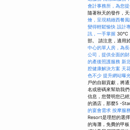
會計事務所，為您提
隨著秋天的發作，天
燴，呈現精緻西餐風
變得輕鬆愉快
設計
訊，一手掌握
30°
部。 請注意，適用
中心的單人房，為長
公司，提供全面的財
的產後照護服務
新
腔健康解決方案
天
色不少
提升網站曝光的S
戶的自願貢獻，將通
名或密碼來幫助我們
信息，您聲明您已經
的酒店，那麼5 -Star
的宴會需求
按摩服
Resort是理想的選
的海灘，免費的甲板