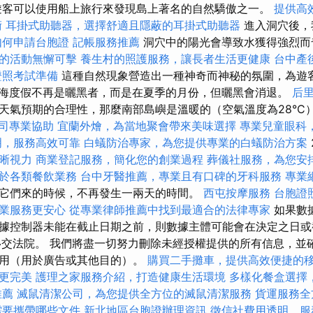
客可以使用船上旅行來發現島上著名的自然驕傲之一。
提供高
術
耳掛式助聽器，選擇舒適且隱蔽的耳掛式助聽器
進入洞穴後，
如何申請台胞證
記帳服務推薦
洞穴中的陽光會導致水獲得強烈而
的活動無懈可擊
養生村的照護服務，讓長者生活更健康
台中產
證照考試準備
這種自然現象營造出一種神奇而神秘的氛圍，為遊
沿海度假不再是曬黑者，而是在夏季的月份，但曬黑會消退。
后
天氣預期的合理性，那麼南部島嶼是溫暖的（空氣溫度為28°C
司專業協助
宜蘭外燴，為當地聚會帶來美味選擇
專業兒童眼科
明，服務高效可靠
白蟻防治專家，為您提供專業的白蟻防治方案
晰視力
商業登記服務，簡化您的創業過程
葬儀社服務，為您安
於各類餐飲業務
台中牙醫推薦，專業且有口碑的牙科服務
專業
它們來的時候，不再發生一兩天的時間。
西屯按摩服務
台胞證
業服務更安心
從專業律師推薦中找到最適合的法律專家
如果數
據控制器未能在截止日期之前，則數據主體可能會在決定之日或
移交法院。 我們將盡一切努力刪除未經授權提供的所有信息，並
使用（用於廣告或其他目的）。
購買二手攤車，提供高效便捷的
更完美
護理之家服務介紹，打造健康生活環境
多樣化餐盒選擇
推薦
滅鼠清潔公司，為您提供全方位的滅鼠清潔服務
貨運服務全
需要攜帶哪些文件
新北地區台胞證辦理資訊
徵信社費用透明，服