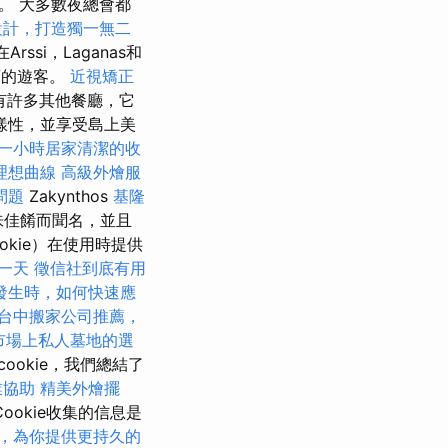
。 大多數夜總會都
設計，打造獨一無二
ssi，Laganas和
村莊的遊客。
近視矯正
還有許多其他餐廳，它
樣性，並享受島上美
一小時居家清潔的收
理想曲線
高級外燴服
問題
Zakynthos
基隆
美味佳餚而聞名，並且
okie）在使用時提供
一天
徵信社到底有用
發生時，如何快速應
台中搬家公司推薦，
市場上私人墓地的選
ookie，我們總結了
業協助
精美外燴擺
okie收集的信息是
，為你提供更持久的