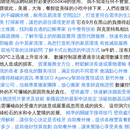
續使用該網站絕對必要的cookie的使用。 我不知道任何不會
寶彼此，美麗，大海，餐館從美味的小吃中掉下來，人們在微
質的不鏽鋼水槽，耐用且易清潔
空間設計，打造更符合需求的生
美
打掃家裡，讓您的居住環境更舒適
它在9月在黑山的負擔得
帳士推薦，找到最合適的記帳專家
台中整骨技術
與克里特島相比
助聽器價格，了解市場上的助聽器費用
護照代辦服務，快速有效
部輪廓
台中居家清潔，為您打造乾淨的家居環境
有效滅鼠服務
，當地可靠的法律顧問
了解卡式台胞證的申請方式
la牛奶，沒
30°C上迅速上升並冷凍。 數據控制器應通過非法處理數據主
對他人造成的損害。
貨運服務全方位，輕鬆解決長途或重物運輸
境的長者
多樣化的醫美項目，滿足你的不同需求
會議點心外燴
詢獲得精確的資訊
專業SEO Agency幫助你實現成功
新竹外燴，
搬家公司，信賴專業搬家團隊，放心搬家
推拿師資格證照
數據控
外的不可彌補的原因而免於責任。
壁癌處理，快速解決牆面受
台胞證照片要求及規範
泰國簽證的最新申請規定
頂級助聽器品
需彌補由於受傷方的故意或嚴重疏忽而造成的損失。 這些洞穴
綠松石的水和令人驚嘆的岩層。
精準的關鍵字搜尋技巧
壁癌處
費用解析，讓你安心決定是否植牙
自助餐外燴，提供各種豐富餐
坪多少，提前做好預算規劃
自助餐外燴，讓來賓隨心享受美食
辦