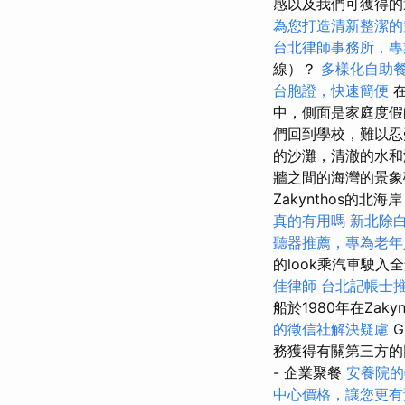
感以及我們可獲得的
為您打造清新整潔的
台北律師事務所，專
線）？
多樣化自助
台胞證，快速簡便
在
中，側面是家庭度假
們回到學校，難以忍受的
的沙灘，清澈的水
牆之間的海灣的景象
Zakynthos的北海
真的有用嗎
新北除
聽器推薦，專為老年
的look乘汽車駛入
佳律師
台北記帳士
船於1980年在Zak
的徵信社解決疑慮
G
務獲得有關第三方的
- 企業聚餐
安養院的
中心價格，讓您更有