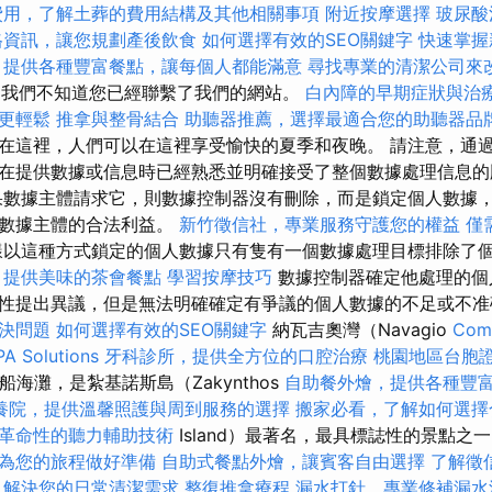
費用，了解土葬的費用結構及其他相關事項
附近按摩選擇
玻尿酸
格資訊，讓您規劃產後飲食
如何選擇有效的SEO關鍵字
快速掌握
，提供各種豐富餐點，讓每個人都能滿意
尋找專業的清潔公司來
ie，我們不知道您已經聯繫了我們的網站。
白內障的早期症狀與治
更輕鬆
推拿與整骨結合
助聽器推薦，選擇最適合您的助聽器品
在這裡，人們可以在這裡享受愉快的夏季和夜晚。 請注意，通
在提供數據或信息時已經熟悉並明確接受了整個數據處理信息
數據主體請求它，則數據控制器沒有刪除，而是鎖定個人數據
反數據主體的合法利益。
新竹徵信社，專業服務守護您的權益
僅
以這種方式鎖定的個人數據只有隻有一個數據處理目標排除了
，提供美味的茶會餐點
學習按摩技巧
數據控制器確定他處理的個
性提出異議，但是無法明確確定有爭議的個人數據的不足或不
決問題
如何選擇有效的SEO關鍵字
納瓦吉奧灣（Navagio
Com
PA Solutions
牙科診所，提供全方位的口腔治療
桃園地區台胞
船海灘，是紮基諾斯島（Zakynthos
自助餐外燴，提供各種豐
養院，提供溫馨照護與周到服務的選擇
搬家必看，了解如何選擇
革命性的聽力輔助技術
Island）最著名，最具標誌性的景點之一
為您的旅程做好準備
自助式餐點外燴，讓賓客自由選擇
了解徵
，解決您的日常清潔需求
整復推拿療程
漏水打針，專業修補漏水