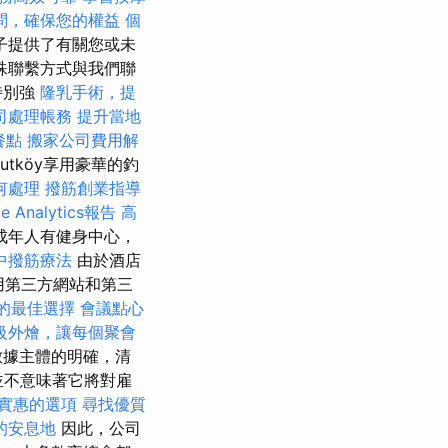
問，確保您的權益
個
子提供了有關您或未
殊聯繫方式與我們聯
特別強
隆乳手術，提
司處理帳務
提升當地
餐點
搬家公司費用解
utköy享用豪華的釣
何處理
撥筋創業指導
e Analytics報告
高
成年人有健身中心，
中撥筋療法
由於酒店
用第三方網站和第三
的最佳選擇
會議點心
級外燴，讓每個聚會
據數據主體的明確，清
並不意味著它將對雇
實惠的選項
尋找優質
的安息地
因此，公司