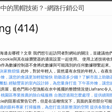
O中的黑帽技術？-網路行銷公司
ng (414)
海邊去哪裡？文章 我們想引起訪問者對網站的關注，並建議他們拒
e將cookie與其在線瀏覽器的適當設置一起使用。 使用上述技術
rise作為數據控制器不會將此數據與可能識別的任何數據聯繫起來
決家務煩惱
此外，對於年輕人，當然還有永恆的年輕人，在夜
外燴，讓您的會議更加輕鬆愉快
助聽器多少錢？了解市面上助聽
餐點
經驗豐富的室內設計師，為您量身打造
下午茶外燴，讓您
房屋，藍色門和小型漁船在水中搖擺的整體情況使Llafranc令
，桃園區專業推薦的除白蟻服務
台胞證過期怎麼處理，提供續期
okie的阻塞或警告它們，但是在這種情況下，頁面的某些部分可
適的眼科專家
打掃服務，為您打造清新整潔的空間
提供各類食