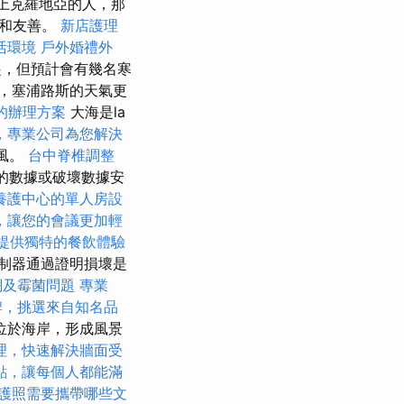
愛上克羅地亞的人，那
笑和友善。
新店護理
活環境
戶外婚禮外
起，但預計會有幾名寒
，塞浦路斯的天氣更
的辦理方案
大海是la
，專業公司為您解決
有風。
台中脊椎調整
體的數據或破壞數據安
養護中心的單人房設
，讓您的會議更加輕
提供獨特的餐飲體驗
制器通過證明損壞是
潮及霉菌問題
專業
牌，挑選來自知名品
位於海岸，形成風景
理，快速解決牆面受
點，讓每個人都能滿
護照需要攜帶哪些文