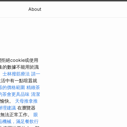
About
絕cookie或使用
收集的數據不能用於識
。
士林撥筋療法
請一
生活中有一點喧囂就
器的價格範圍
精緻茶
的茶會更具品味
清潔
人愉快。
天母推拿推
辦理建議
在瀏覽器
能無法正常工作。
眼
品機械，滿足餐飲行