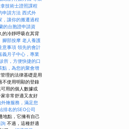
推拿技術士證照課程
的申請方法
西式外
家，讓你的搬遷過程
蘭的台胞證申請資
已久的冷靜呼吸在其背
。
腳部按摩
老人養護
注意事項
領先的會計
嘉義月子中心，專業
診所，方便快捷的口
茶點，為您的聚會增
管理的法律基礎是用
過不使用明顯的登錄
供可用的個人數據或
一家非常舒適又友好
的外燴服務，滿足您
站排名的SEO公司
邊地點，它擁有自己
諮詢
不過，這種舒適