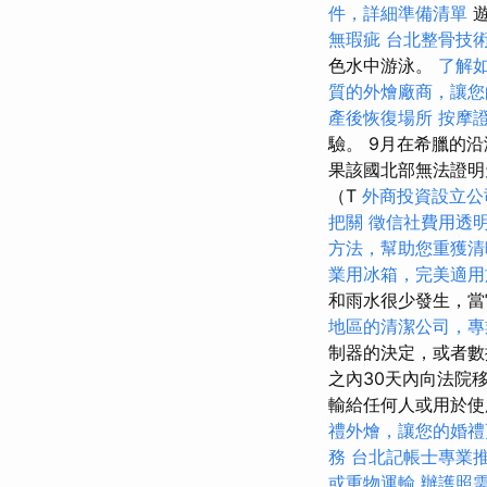
件，詳細準備清單
遊
無瑕疵
台北整骨技
色水中游泳。
了解
質的外燴廠商，讓您
產後恢復場所
按摩
驗。 9月在希臘的
果該國北部無法證明
（T
外商投資設立公
把關
徵信社費用透
方法，幫助您重獲清
業用冰箱，完美適用
和雨水很少發生，當
地區的清潔公司，專
制器的決定，或者數
之內30天內向法院
輸給任何人或用於
禮外燴，讓您的婚禮
務
台北記帳士專業
或重物運輸
辦護照