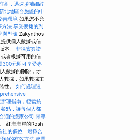
注射，迅速填補細紋
新北地區台胞證的申
改善環境
如果您不允
療方法
享受便捷的到
牌與型號
Zakynthos
過提供個人數據或信
的版本。
菲律賓簽證
，或者根據可用的信
需300元即可享受專
個人數據的刪除，才
人數據，如果數據主
准確性。
如何處理過
prehensive
證辦理指南，輕鬆搞
富餐點，讓每個人都
合適的搬家公司
骨導
。 紅海海岸的Rosh
信社的價位，選擇合
源頭的有效方法
專業