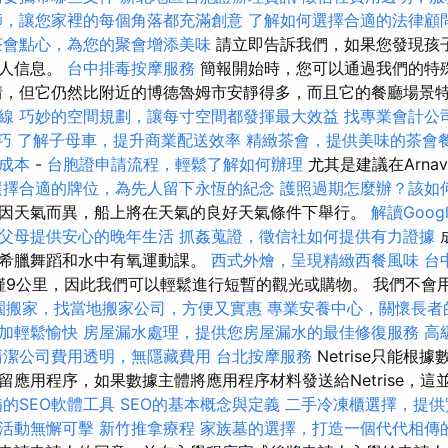
師，讓您家裡的每個角落都充滿創意
了解如何選擇合適的法律顧
茶會點心，為您的聚會增添美味
請立即告訴我們，如果您發現孩
個人信息。
台中排毒按摩服務
簡報開始時，您可以通過我們的特
情，但它仍然比附近的博德魯姆市安靜得多，而且它的餐廳場景
線
巧妙的空間規劃，讓每寸空間都發揮最大效益
找專業會計公
技巧
了解子母車，提升商業配送效率
精緻茶會，提供美味的茶會
成本
-
台胞證申請流程，輕鬆了解如何辦理
尤其是建議在Arnav
選擇合適的牌位，為先人留下永恆的紀念
護照過期怎麼辦？該如
因天氣而異，船上將在天氣的良好天氣條件下舉行。
解讀Googl
父母提供安心的晚年生活
抓姦蒐證，徵信社如何提供有力證據
及希臘舞蹈和水中有氧運動課。
西式外燴，呈現精緻西餐風味
台
s）僅9公里，因此我們可以輕鬆進行短暫的觀光或購物。 我們不會
園搬家，找當地搬家公司，方便又實惠
專業安養中心，關懷長者
加輕鬆愉快
房屋漏水處理，提供您房屋漏水的最佳修復服務
高
清潔公司費用透明，無隱藏費用
台北按摩服務
Netrise只能根
留應用程序，如果數據主體將應用程序材料發送給Netrise，這
的SEO軟體工具
SEO的基本概念與定義
二手冷凍櫃選擇，提供
活動無懈可擊
新竹推拿療程
家族墓的選擇，打造一個代代相傳