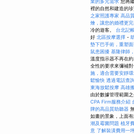
業的多元需求
您將繼
裡的自然和建造的珍
之家照護專家
高品
燴，讓您的婚禮更完
冷的遊客。
台北記
好
北區按摩選擇
-
墊下巴手術，重塑面
鼠患困擾
基隆律師
溫度指示器不再在約
全性的要求來彌補
施，適合需要安靜環
鬆愉快
透過電話查
東海放鬆按摩
高雄
由於數據管理範圍之
CPA Firm服務介紹
牌的高品質助聽器
無
如畫的景象，上面有
潮及霉菌問題
植牙
意
了解裝潢費用一