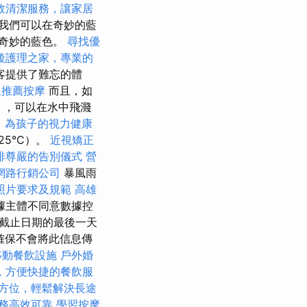
效清潔服務，讓家居
我們可以在奇妙的藍
奇妙的藍色。
尋找優
後護理之家，專業的
客提供了難忘的體
里推薦按摩
而且，如
），可以在水中飛濺
，為孩子的視力健康
25°C）。
近視矯正
排尊嚴的告別儀式
營
網路行銷公司
暴風雨
照片要求及規範
高雄
據主體不同意數據控
截止日期的最後一天
確保不會將此信息傳
移動餐飲設施
戶外婚
，方便快捷的餐飲服
方位，輕鬆解決長途
務高效可靠
學習按摩