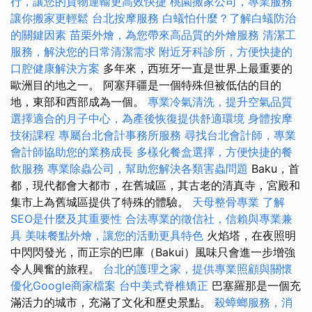
行，讓您的貨物運輸更高效快捷
桃園搬家公司，專業服務
讓你搬家更輕鬆
台北按摩服務
白蟻怕什麼？了解白蟻防治
的關鍵因素
苗栗外燴，為您帶來高品質的外燴服務
清潔工
服務，解決您的日常清潔需求
附近牙科診所，方便快捷的
口腔健康解決方案
多年來，西班牙一直是世界上最重要的
歐洲目的地之一。 阿塞拜疆是一個特殊但被低估的目的
地，東部和西部成為一個。
專業冷氣清洗，提升空氣品質
選擇適合的月子中心，為產後恢復提供舒適環境
身體按摩
技術課程
專屬台北會計事務所服務
尋找台北會計師，專業
會計師協助您的業務成長
多樣化餐盒選擇，方便快捷的餐
飲服務
專業除蟲公司，幫助您解決各類害蟲問題
Baku，首
都，現代都會大都市，在舊城區，其古老的清真寺，宮殿和
集市上為舊城區提供了特殊的體驗。
天母整骨專業
了解
SEO是什麼及其重要性
合法專業的徵信社，信賴與專業兼
具
美味餐點外燴，讓您的活動更具特色
火焰塔，在夜照明
中閃閃發光，而正宗的巴庫（Bakui）風味只會進一步增強
令人興奮的旅程。
台北的護理之家，提供專業照顧與關懷
優化Google商家檔案
台中美式脊椎矯正
巴塞羅那是一個充
滿活力的城市，充滿了文化和歷史景點。
殺蟑螂服務，消