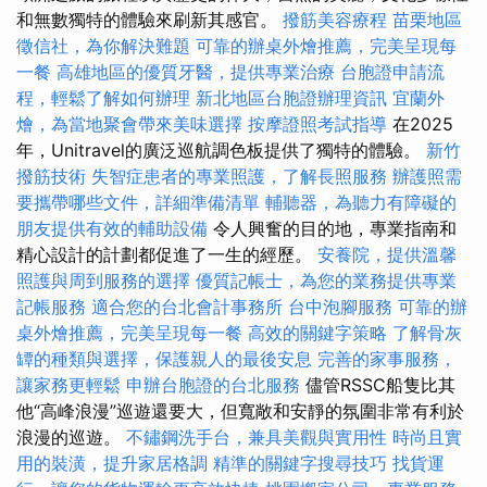
和無數獨特的體驗來刷新其感官。
撥筋美容療程
苗栗地區
徵信社，為你解決難題
可靠的辦桌外燴推薦，完美呈現每
一餐
高雄地區的優質牙醫，提供專業治療
台胞證申請流
程，輕鬆了解如何辦理
新北地區台胞證辦理資訊
宜蘭外
燴，為當地聚會帶來美味選擇
按摩證照考試指導
在2025
年，Unitravel的廣泛巡航調色板提供了獨特的體驗。
新竹
撥筋技術
失智症患者的專業照護，了解長照服務
辦護照需
要攜帶哪些文件，詳細準備清單
輔聽器，為聽力有障礙的
朋友提供有效的輔助設備
令人興奮的目的地，專業指南和
精心設計的計劃都促進了一生的經歷。
安養院，提供溫馨
照護與周到服務的選擇
優質記帳士，為您的業務提供專業
記帳服務
適合您的台北會計事務所
台中泡腳服務
可靠的辦
桌外燴推薦，完美呈現每一餐
高效的關鍵字策略
了解骨灰
罈的種類與選擇，保護親人的最後安息
完善的家事服務，
讓家務更輕鬆
申辦台胞證的台北服務
儘管RSSC船隻比其
他“高峰浪漫”巡遊還要大，但寬敞和安靜的氛圍非常有利於
浪漫的巡遊。
不鏽鋼洗手台，兼具美觀與實用性
時尚且實
用的裝潢，提升家居格調
精準的關鍵字搜尋技巧
找貨運