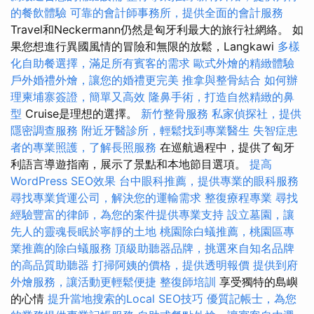
的餐飲體驗
可靠的會計師事務所，提供全面的會計服務
Travel和Neckermann仍然是匈牙利最大的旅行社網絡。 如
果您想進行異國風情的冒險和無限的放鬆，Langkawi
多樣
化自助餐選擇，滿足所有賓客的需求
歐式外燴的精緻體驗
戶外婚禮外燴，讓您的婚禮更完美
推拿與整骨結合
如何辦
理柬埔寨簽證，簡單又高效
隆鼻手術，打造自然精緻的鼻
型
Cruise是理想的選擇。
新竹整骨服務
私家偵探社，提供
隱密調查服務
附近牙醫診所，輕鬆找到專業醫生
失智症患
者的專業照護，了解長照服務
在巡航過程中，提供了匈牙
利語言導遊指南，展示了景點和本地節目選項。
提高
WordPress SEO效果
台中眼科推薦，提供專業的眼科服務
尋找專業貨運公司，解決您的運輸需求
整復療程專業
尋找
經驗豐富的律師，為您的案件提供專業支持
設立墓園，讓
先人的靈魂長眠於寧靜的土地
桃園除白蟻推薦，桃園區專
業推薦的除白蟻服務
頂級助聽器品牌，挑選來自知名品牌
的高品質助聽器
打掃阿姨的價格，提供透明報價
提供到府
外燴服務，讓活動更輕鬆便捷
整復師培訓
享受獨特的島嶼
的心情
提升當地搜索的Local SEO技巧
優質記帳士，為您