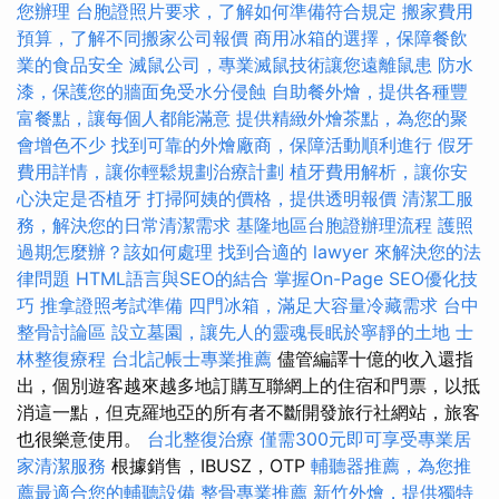
您辦理
台胞證照片要求，了解如何準備符合規定
搬家費用
預算，了解不同搬家公司報價
商用冰箱的選擇，保障餐飲
業的食品安全
滅鼠公司，專業滅鼠技術讓您遠離鼠患
防水
漆，保護您的牆面免受水分侵蝕
自助餐外燴，提供各種豐
富餐點，讓每個人都能滿意
提供精緻外燴茶點，為您的聚
會增色不少
找到可靠的外燴廠商，保障活動順利進行
假牙
費用詳情，讓你輕鬆規劃治療計劃
植牙費用解析，讓你安
心決定是否植牙
打掃阿姨的價格，提供透明報價
清潔工服
務，解決您的日常清潔需求
基隆地區台胞證辦理流程
護照
過期怎麼辦？該如何處理
找到合適的 lawyer 來解決您的法
律問題
HTML語言與SEO的結合
掌握On-Page SEO優化技
巧
推拿證照考試準備
四門冰箱，滿足大容量冷藏需求
台中
整骨討論區
設立墓園，讓先人的靈魂長眠於寧靜的土地
士
林整復療程
台北記帳士專業推薦
儘管編譯十億的收入還指
出，個別遊客越來越多地訂購互聯網上的住宿和門票，以抵
消這一點，但克羅地亞的所有者不斷開發旅行社網站，旅客
也很樂意使用。
台北整復治療
僅需300元即可享受專業居
家清潔服務
根據銷售，IBUSZ，OTP
輔聽器推薦，為您推
薦最適合您的輔聽設備
整骨專業推薦
新竹外燴，提供獨特