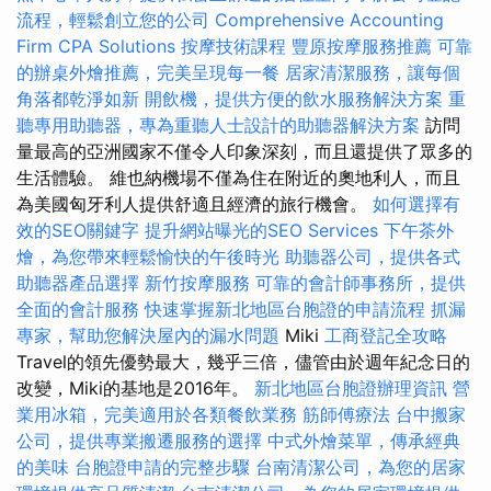
流程，輕鬆創立您的公司
Comprehensive Accounting
Firm CPA Solutions
按摩技術課程
豐原按摩服務推薦
可靠
的辦桌外燴推薦，完美呈現每一餐
居家清潔服務，讓每個
角落都乾淨如新
開飲機，提供方便的飲水服務解決方案
重
聽專用助聽器，專為重聽人士設計的助聽器解決方案
訪問
量最高的亞洲國家不僅令人印象深刻，而且還提供了眾多的
生活體驗。 維也納機場不僅為住在附近的奧地利人，而且
為美國匈牙利人提供舒適且經濟的旅行機會。
如何選擇有
效的SEO關鍵字
提升網站曝光的SEO Services
下午茶外
燴，為您帶來輕鬆愉快的午後時光
助聽器公司，提供各式
助聽器產品選擇
新竹按摩服務
可靠的會計師事務所，提供
全面的會計服務
快速掌握新北地區台胞證的申請流程
抓漏
專家，幫助您解決屋內的漏水問題
Miki
工商登記全攻略
Travel的領先優勢最大，幾乎三倍，儘管由於週年紀念日的
改變，Miki的基地是2016年。
新北地區台胞證辦理資訊
營
業用冰箱，完美適用於各類餐飲業務
筋師傅療法
台中搬家
公司，提供專業搬遷服務的選擇
中式外燴菜單，傳承經典
的美味
台胞證申請的完整步驟
台南清潔公司，為您的居家