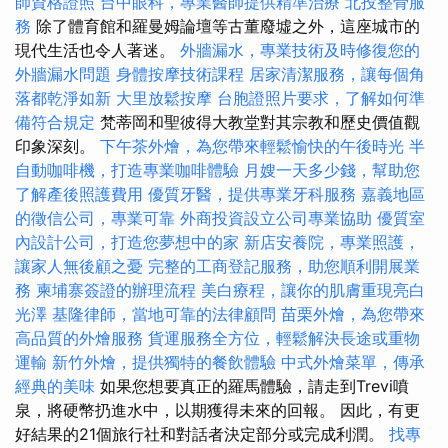
師資格證照
台中眼科，專業醫師提供精準治療
北投整骨服
務
除了體育館和羅曼姆論壇等古董廢墟之外，這座城市的
現代生活也令人著迷。
外牆漏水，專業技術及時修復您的
外牆漏水問題
身體按摩技術課程
居家清潔服務，讓每個角
落都乾淨如新
大里放鬆按摩
台胞證照片要求，了解如何準
備符合規定
梵蒂岡和聖彼得大教堂對其宗教和歷史價值觀
印象深刻。
下午茶外燴，為您帶來輕鬆愉快的午後時光
半
自動咖啡機，打造專業咖啡體驗
月嫂一天多少錢，幫助您
了解產後照護費用
優質牙醫，提供專業牙科服務
嘉義地區
的徵信公司，專業可靠
外商投資設立公司專業協助
優質室
內設計公司，打造您夢想中的家
新店安養院，專業照護，
讓家人無後顧之憂
完整的工商登記服務，助您順利開展業
務
柬埔寨簽證的辦理流程
美白療程，讓你的肌膚重現亮白
光澤
基隆律師，當地可靠的法律顧問
苗栗外燴，為您帶來
高品質的外燴服務
貨運服務全方位，輕鬆解決長途或重物
運輸
新竹外燴，提供獨特的餐飲體驗
中式外燴菜單，傳承
經典的美味
如果您想要真正的羅馬體驗，請走到Trevi噴
泉，將硬幣扔進水中，以期獲得未來的回報。 因此，有更
好結果的21個旅行社和對話者決定部分或完成利潤。
找專