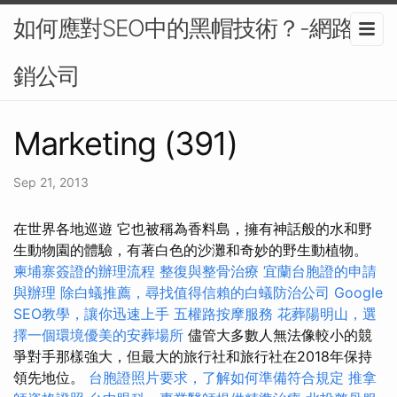
如何應對SEO中的黑帽技術？-網路行
銷公司
Marketing (391)
Sep 21, 2013
在世界各地巡遊 它也被稱為香料島，擁有神話般的水和野
生動物園的體驗，有著白色的沙灘和奇妙的野生動植物。
柬埔寨簽證的辦理流程
整復與整骨治療
宜蘭台胞證的申請
與辦理
除白蟻推薦，尋找值得信賴的白蟻防治公司
Google
SEO教學，讓你迅速上手
五權路按摩服務
花葬陽明山，選
擇一個環境優美的安葬場所
儘管大多數人無法像較小的競
爭對手那樣強大，但最大的旅行社和旅行社在2018年保持
領先地位。
台胞證照片要求，了解如何準備符合規定
推拿