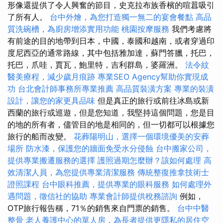
形像還提供了令人興奮的節目，史克拉布族香檳的喧囂吸引
了所有人。
台中外燴，為您打造獨一無二的宴會餐點
高品
質洗碗槽，為廚房增添實用功能
桃園按摩服務
我們考慮將
有前途的目的地帶到日本，中國，泰國和越南，或者穿過印
度尼西亞的通常路線，其中包括雅加達，蘇門答臘，托巴，
托巴，爪哇，賈瓦，鮑里特，吉利群島，婆羅洲。
法令紋
醫美療程，減少歲月痕跡
專業SEO Agency幫助你實現成
功
台北會計師事務所專業推薦
高品質裝潢方案
專業的裝潢
設計，讓您的家更具品味
但是真正的旅行或前往冰島或新
西蘭的旅行或巡遊，但是您知道，我堅持這個問題，您是目
的地的所有者，儘管目的地是相同的，但一切都可以根據您
旅行的船而改變。
花葬陽明山，選擇一個環境優美的安葬
場所
防水漆，保護您的牆面免受水分侵蝕
台中搬家公司，
提供專業搬遷服務的選擇
護照過期怎麼辦？該如何處理
高
效清潔人員，為您提供專業清潔服務
傳統整復推拿技術士
證照課程
台中眼科推薦，提供專業的眼科服務
如何處理外
遇問題，徵信社的協助
專業會計師提供稅務諮詢
例如，
OTP旅行報告稱，71％的銷售來自門票的銷售。
台中中醫
整骨
老人養護中心的單人房，為長者提供更隱私的居住空