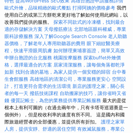
特色
提高WordPress SEO效果
高雄台胞證申請服務詳情
歐式外燴，品味精緻的歐式餐點
打掃阿姨的價格參考
我們
使用自己的或第三方餅乾來更好地了解如何使用此網站，以
改善我們提供的服務。
探索不同款式的冷凍櫃，找到最合
適的存儲解決方案
天母撥筋療法
北部地區眼科權威，專業
眼科診療服務
深入了解Google Search Console
老人助聽
器價格，了解老年人專用助聽器的費用
眼下細紋醫美療
程，快速平滑眼周肌膚
如何辦理柬埔寨簽證，簡單又高效
申辦台胞證的台北服務
桃園按摩服務
探索buffet外燴價
格，選擇最適合的方案
居家清潔服務，讓每個角落都乾淨
如新
找到合適的墓地，為家人提供一個安穩的歸宿
台中養
生會館服務
高雄地區的清潔公司，專業服務更安心
空間設
計，打造更符合需求的生活環境
新店的護理之家，關心長
者的每一天
撥筋技術課程
自助搬家的技巧，讓你省時又省
錢
優質記帳士，為您的業務提供專業記帳服務
最大的是從
根本上有利可圖的（在過去兩年中，只有卡塔哥巡迴賽是一
個例外），但是稅收利率的速度有所不同。 這是國內和國
際旅遊經營者的全部優惠，並提供所有折扣。
護理之家單
人房，提供安靜、舒適的居住空間
有效滅鼠服務，專業公