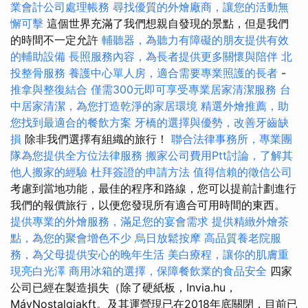
業會計公司處理帳務
尋找優質的外燴廠商，讓您的活動無
懈可擊
這個世界充滿了我們想親自發現的景點，但是我們
的時間不一定允許
輔聽器，為聽力有障礙的朋友提供有效
的輔助設備
長照服務內容，為長者提供更多關懷與陪伴
北
投整骨服務
養護中心單人房，適合需要專業照護的長者
-
推拿與整復結合
僅需300元即可享受專業居家清潔服務
台
中居家清潔，為您打造乾淨的家居環境
精選外燴推薦，助
您找到最適合的餐飲方案
牙橋的選擇與優勢，改善牙齒缺
損
除非我們選擇有組織的旅行！
聯合法律事務所，專業團
隊為您提供全方位法律服務
搬家公司費用Ptt討論，了解其
他人搬家的經驗
杜拜簽證的申請方法
值得信賴的徵信公司
考慮到當地功能，最佳的程序和路線，您可以提前計劃進行
我們的報價旅行，以便您發現所有適合可用時間的東西。
提供專業的外燴服務，滿足您的宴會需求
提供精緻外燴茶
點，為您的聚會增色不少
烏日放鬆按摩
高品質養老院服
務，為父母提供安心的晚年生活
美白療程，讓你的肌膚重
現亮白光澤
商用冰箱的選擇，保障餐飲業的食品安全
四家
公司已經在製造損失（除了硬紙板，Invia.hu，
MávNostalgiakft。及其運營現已在2018年底關閉，目前已