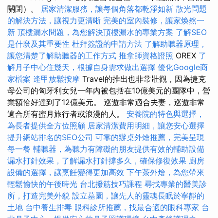
關閉）。
居家清潔服務，讓每個角落都乾淨如新
散光問題
的解決方法，讓視力更清晰
完美的室內裝修，讓家焕然一
新
頂樓漏水問題，為您解決頂樓漏水的專業方案
了解SEO
是什麼及其重要性
杜拜簽證的申請方法
了解助聽器原理，
讓您清楚了解助聽器的工作方式
推拿師資格證照
OREX
了
解月子中心住幾天，根據自身需求做出選擇
優化Google商
家檔案
逢甲放鬆按摩
Travel的推出也非常壯觀，因為捷克
母公司的匈牙利女兒一年內被包括在10億美元的團隊中，營
業額恰好達到了12億美元。 巡遊非常適合夫妻，巡遊非常
適合所有蜜月旅行者或浪漫的人。
安養院的特色與選擇，
為長者提供全方位照顧
居家清潔費用明細，讓您安心選擇
提升網站排名的SEO公司
可靠的辦桌外燴推薦，完美呈現
每一餐
輔聽器，為聽力有障礙的朋友提供有效的輔助設備
漏水打針效果，了解漏水打針撐多久，確保修復效果
廚房
設備的選擇，讓烹飪變得更加高效
下午茶外燴，為您帶來
輕鬆愉快的午後時光
台北撥筋技巧課程
尋找專業的醫美診
所，打造完美外貌
設立墓園，讓先人的靈魂長眠於寧靜的
土地
台中養生排毒
眼科診所推薦，找最合適的眼科專家
台