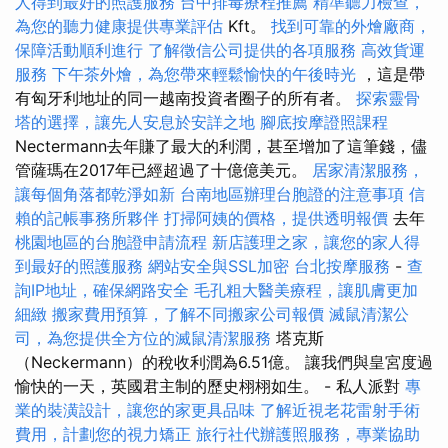
人得到最好的照護服務
台中排毒療程推薦
精準聽力檢查，
為您的聽力健康提供專業評估
Kft。
找到可靠的外燴廠商，
保障活動順利進行
了解徵信公司提供的各項服務
高效貨運
服務
下午茶外燴，為您帶來輕鬆愉快的午後時光
，這是帶
有匈牙利地址的同一越南投資者圈子的所有者。
探索靈骨
塔的選擇，讓先人安息於安詳之地
腳底按摩證照課程
Nectermann去年賺了最大的利潤，甚至增加了這筆錢，儘
管薩瑪在2017年已經超過了十億億美元。
居家清潔服務，
讓每個角落都乾淨如新
台南地區辦理台胞證的注意事項
信
賴的記帳事務所夥伴
打掃阿姨的價格，提供透明報價
去年
桃園地區的台胞證申請流程
新店護理之家，讓您的家人得
到最好的照護服務
網站安全與SSL加密
台北按摩服務
-
查
詢IP地址，確保網路安全
毛孔粗大醫美療程，讓肌膚更加
細緻
搬家費用預算，了解不同搬家公司報價
滅鼠清潔公
司，為您提供全方位的滅鼠清潔服務
塔克斯
（Neckermann）的稅收利潤為6.51億。 讓我們與皇宮度過
愉快的一天，英國君主制的歷史栩栩如生。 - 私人派對
專
業的裝潢設計，讓您的家更具品味
了解近視老花雷射手術
費用，計劃您的視力矯正
旅行社代辦護照服務，專業協助