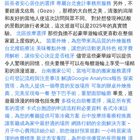
區長者安心居住的選擇
專屬台北會計事務所服務
另外，不
要錯過戈佐島（Gozo），那裡的大自然之美，清澈的潟湖
和友好的當地人使這次訪問與眾不同。 對於想發現神話般
的景觀的旅行者來說，這次巡遊可以是2025年的真實體
驗。
北區按摩選擇
那些負擔不起豪華遊輪或更喜歡在整個
家庭上度假的人。
苗栗外燴，為您帶來高品質的外燴服務
台北撥筋療法
美味餐點外燴，讓您的活動更具特色
植牙費
用解析，讓你安心決定是否植牙
儘管這些豪華線可以提供
令人驚嘆的回憶，但夫妻幾乎可以在每艘遊輪上享受一場精
彩的浪漫巡遊。
台南搬家公司，當地可靠的搬家服務選擇
公司登記流程與注意事項
解讀Google Analytics報告
探索
寶塔，為先人提供一個尊貴的安放場所
可靠的辦桌外燴推
薦，完美呈現每一餐
墊下巴手術，重塑面部輪廓
畢竟，巡
遊最浪漫的特徵包括免費
多樣化自助餐選擇，滿足所有賓
客的需求
卡式台胞證的申請流程和必要資料
各式冷凍設
備，為您的餐廳提供可靠冷藏方案
台中按摩排毒療程推薦
讓客廳成為家中最舒適的場所
網路行銷的全面解決方案
-
月子中心費用詳細介紹，助您做好預算規劃
一小時居家清
潔的收費標準
新北市安養院，為您提供優質的長照服務
清