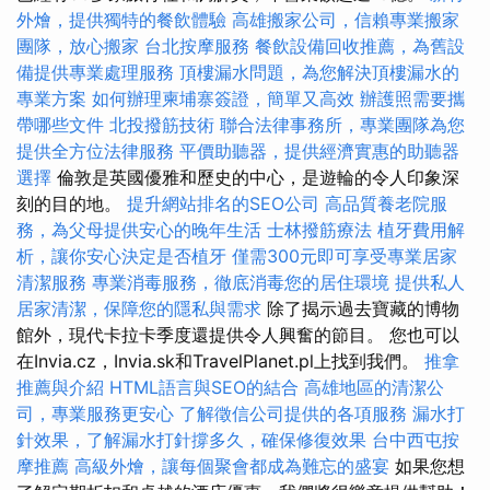
外燴，提供獨特的餐飲體驗
高雄搬家公司，信賴專業搬家
團隊，放心搬家
台北按摩服務
餐飲設備回收推薦，為舊設
備提供專業處理服務
頂樓漏水問題，為您解決頂樓漏水的
專業方案
如何辦理柬埔寨簽證，簡單又高效
辦護照需要攜
帶哪些文件
北投撥筋技術
聯合法律事務所，專業團隊為您
提供全方位法律服務
平價助聽器，提供經濟實惠的助聽器
選擇
倫敦是英國優雅和歷史的中心，是遊輪的令人印象深
刻的目的地。
提升網站排名的SEO公司
高品質養老院服
務，為父母提供安心的晚年生活
士林撥筋療法
植牙費用解
析，讓你安心決定是否植牙
僅需300元即可享受專業居家
清潔服務
專業消毒服務，徹底消毒您的居住環境
提供私人
居家清潔，保障您的隱私與需求
除了揭示過去寶藏的博物
館外，現代卡拉卡季度還提供令人興奮的節目。 您也可以
在Invia.cz，Invia.sk和TravelPlanet.pl上找到我們。
推拿
推薦與介紹
HTML語言與SEO的結合
高雄地區的清潔公
司，專業服務更安心
了解徵信公司提供的各項服務
漏水打
針效果，了解漏水打針撐多久，確保修復效果
台中西屯按
摩推薦
高級外燴，讓每個聚會都成為難忘的盛宴
如果您想