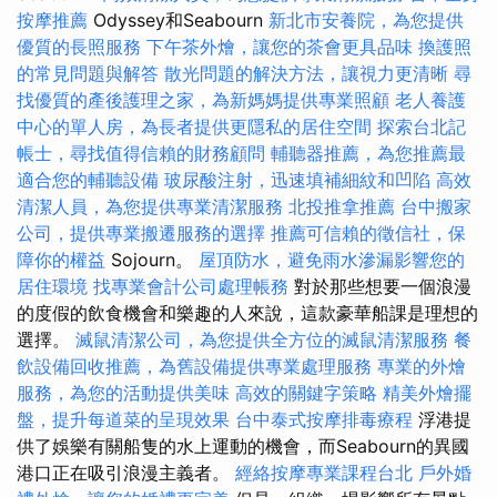
按摩推薦
Odyssey和Seabourn
新北市安養院，為您提供
優質的長照服務
下午茶外燴，讓您的茶會更具品味
換護照
的常見問題與解答
散光問題的解決方法，讓視力更清晰
尋
找優質的產後護理之家，為新媽媽提供專業照顧
老人養護
中心的單人房，為長者提供更隱私的居住空間
探索台北記
帳士，尋找值得信賴的財務顧問
輔聽器推薦，為您推薦最
適合您的輔聽設備
玻尿酸注射，迅速填補細紋和凹陷
高效
清潔人員，為您提供專業清潔服務
北投推拿推薦
台中搬家
公司，提供專業搬遷服務的選擇
推薦可信賴的徵信社，保
障你的權益
Sojourn。
屋頂防水，避免雨水滲漏影響您的
居住環境
找專業會計公司處理帳務
對於那些想要一個浪漫
的度假的飲食機會和樂趣的人來說，這款豪華船課是理想的
選擇。
滅鼠清潔公司，為您提供全方位的滅鼠清潔服務
餐
飲設備回收推薦，為舊設備提供專業處理服務
專業的外燴
服務，為您的活動提供美味
高效的關鍵字策略
精美外燴擺
盤，提升每道菜的呈現效果
台中泰式按摩排毒療程
浮港提
供了娛樂有關船隻的水上運動的機會，而Seabourn的異國
港口正在吸引浪漫主義者。
經絡按摩專業課程台北
戶外婚