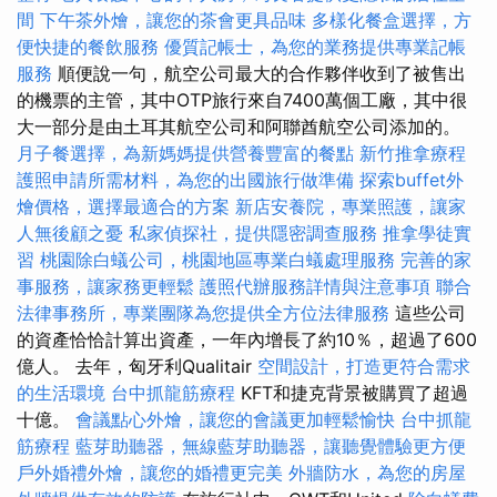
間
下午茶外燴，讓您的茶會更具品味
多樣化餐盒選擇，方
便快捷的餐飲服務
優質記帳士，為您的業務提供專業記帳
服務
順便說一句，航空公司最大的合作夥伴收到了被售出
的機票的主管，其中OTP旅行來自7400萬個工廠，其中很
大一部分是由土耳其航空公司和阿聯酋航空公司添加的。
月子餐選擇，為新媽媽提供營養豐富的餐點
新竹推拿療程
護照申請所需材料，為您的出國旅行做準備
探索buffet外
燴價格，選擇最適合的方案
新店安養院，專業照護，讓家
人無後顧之憂
私家偵探社，提供隱密調查服務
推拿學徒實
習
桃園除白蟻公司，桃園地區專業白蟻處理服務
完善的家
事服務，讓家務更輕鬆
護照代辦服務詳情與注意事項
聯合
法律事務所，專業團隊為您提供全方位法律服務
這些公司
的資產恰恰計算出資產，一年內增長了約10％，超過了600
億人。 去年，匈牙利Qualitair
空間設計，打造更符合需求
的生活環境
台中抓龍筋療程
KFT和捷克背景被購買了超過
十億。
會議點心外燴，讓您的會議更加輕鬆愉快
台中抓龍
筋療程
藍芽助聽器，無線藍芽助聽器，讓聽覺體驗更方便
戶外婚禮外燴，讓您的婚禮更完美
外牆防水，為您的房屋