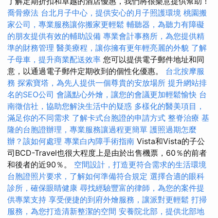
了解定期折扣和卓越的酒店優惠，我們將很樂意提供幫助！
喬骨療法
台北月子中心，提供安心的月子照護環境
桃園搬
家公司，專業服務讓你搬家更輕鬆
輔聽器，為聽力有障礙
的朋友提供有效的輔助設備
專業會計事務所，為您提供精
準的財務管理
醫美療程，讓你擁有更年輕亮麗的外貌
了解
子母車，提升商業配送效率
您可以提供電子郵件地址和同
意，以通過電子郵件定期收到的個性化優惠。
台北按摩服
務
探索寶塔，為先人提供一個尊貴的安放場所
提升網站排
名的SEO公司
會議點心外燴，讓您的會議更加輕鬆愉快
台
南徵信社，協助您解決生活中的疑惑
多樣化的醫美項目，
滿足你的不同需求
了解卡式台胞證的申請方式
整脊治療
基
隆的台胞證辦理，專業服務讓過程更簡單
護照過期怎麼
辦？該如何處理
專業白內障手術指南
Vista和Vista的子公
司BCD-Travel也很大程度上是由於出售機票，60％的前者
和後者的近90％。
空間設計，打造更符合需求的生活環境
台胞證照片要求，了解如何準備符合規定
選擇合適的眼科
診所，確保眼睛健康
尋找經驗豐富的律師，為您的案件提
供專業支持
享受便捷的到府外燴服務，讓派對更輕鬆
打掃
服務，為您打造清新整潔的空間
安養院北部，提供北部地