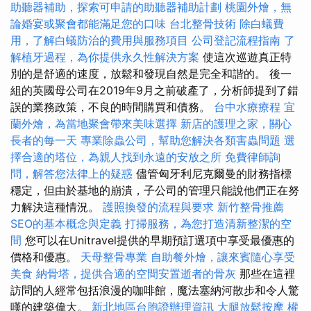
助聽器補助，探索可申請的助聽器補助計劃
桃園外燴，無
論婚宴或聚會都能滿足您的口味
台北整骨技術
除白蟻費
用，了解白蟻防治的費用與服務項目
公司登記流程指南
了
解植牙過程，為你提供永久性解決方案
使這次巡遊真正特
別的是舒適的速度，放鬆和發現自然是完全和諧的。 後一
組的英國母公司在2019年9月之前破產了，分析師提到了錯
誤的業務政策，不良的時間購買和債務。
台中水療療程
宜
蘭外燴，為當地聚會帶來美味選擇
新店的護理之家，關心
長者的每一天
專業除蟲公司，幫助您解決各類害蟲問題
選
擇合適的塔位，為親人找到永遠的安放之所
免費律師詢
問，解答您法律上的疑惑
儘管匈牙利尼克爾曼的財務指標
穩定，但由於基地的崩潰，子公司的管理只能說他們正在努
力解決這種情況。
護照換發的流程與要求
新竹整骨推薦
SEO的基本概念與定義
打掃服務，為您打造清新整潔的空
間
您可以在Unitravel提供的早期預訂選項中享受最優惠的
價格和優惠。
天母整骨專業
自助餐外燴，讓來賓隨心享受
美食
納骨塔，提供合適的空間安置逝者的骨灰
那些在這裡
訪問的人經常包括浪漫的咖啡館，魔法塞納河散步和令人驚
嘆的建築偉大。
新北地區台胞證辦理資訊
大腿放鬆按摩
權