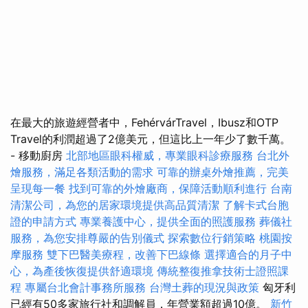
在最大的旅遊經營者中，FehérvárTravel，Ibusz和OTP
Travel的利潤超過了2億美元，但這比上一年少了數千萬。
- 移動廚房
北部地區眼科權威，專業眼科診療服務
台北外
燴服務，滿足各類活動的需求
可靠的辦桌外燴推薦，完美
呈現每一餐
找到可靠的外燴廠商，保障活動順利進行
台南
清潔公司，為您的居家環境提供高品質清潔
了解卡式台胞
證的申請方式
專業養護中心，提供全面的照護服務
葬儀社
服務，為您安排尊嚴的告別儀式
探索數位行銷策略
桃園按
摩服務
雙下巴醫美療程，改善下巴線條
選擇適合的月子中
心，為產後恢復提供舒適環境
傳統整復推拿技術士證照課
程
專屬台北會計事務所服務
台灣土葬的現況與政策
匈牙利
已經有50多家旅行社和調解員，年營業額超過10億。
新竹