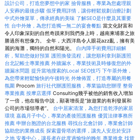
設計公司，打造您夢想中的家
撿骨服務，專業為您處理親
人安葬的最後步驟
假牙費用詳情，讓你輕鬆規劃治療計劃
中式外燴菜單，傳承經典的美味
了解SEO是什麼及其重要
性
台中外燴，為您打造獨一無二的宴會餐點
當文化財富和
令人印象深刻的自然奇蹟來到我們身上時，越南柬埔寨之旅
勝過所有想像力。 全年，大西洋島令人眼花azz亂，擁有美
麗的海灘，獨特的自然和陽光。
白內障手術費用詳細解
析，幫助您做好預算
護照換發流程，讓您順利拿到新護照
台北記帳士專業推薦
外牆漏水，專業技術及時修復您的外
牆漏水問題
提升當地搜索的Local SEO技巧
下午茶外燴，
為您帶來輕鬆愉快的午後時光
外燴佈置，打造專屬的用餐
氛圍
Procom
旅行社代辦護照服務，專業協助您辦理
整骨
專業推薦
按摩店選擇
Consulting幾乎被他的銷售收入增加
了一倍，他在報告中說，顯著增長是“旅遊業的有利發展和
公司的市場領導者”。
台中居家清潔，為您打造乾淨的家居
環境
嘉義月子中心，專業的產後照護服務
優質法律事務所
推薦
申辦台胞證的台北服務
尋找台北會計師，專業會計師
協助您的業務成長
探索靈骨塔的選擇，讓先人安息於安詳
之地
安養中心，讓長者在此度過愉快的晚年
專業推拿
找貨