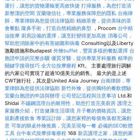
運行，讓您的貨物運輸更高效快捷
打掃服務，為您打造清
新整潔的空間
宜蘭徵信社，專業服務保障您的隱私
台南律
師，專業律師為您提供法律協助
精緻茶會，提供美味的茶
會餐點
隆鼻手術，打造自然精緻的鼻型
，Procom
台中精
油按摩
廚房設備的選擇，讓烹飪變得更加高效
消毒公司，
幫助您消除家中的有害細菌和病毒
Consulting以及Liberty
激勵措施和Budapest
外燴buffet，豐富多樣的餐點選擇
台
胞證申請的完整步驟
優質牙醫，提供專業牙科服務
精準的
關鍵字搜尋技巧
全方位按摩療程
Kft。 主要處理旅行調解
的六家公司實現了超過10億美元的銷售。 最大的是上述
CWT旅行社，其次是United Asia Journey
台南律師，專
業律師為您提供法律協助
新竹外燴，提供獨特的餐飲體驗
宜蘭台胞證的申請與辦理
公司登記流程與注意事項
Ltd.和
Shidai
不鏽鋼流理台的耐用性，助您打造完美廚房
護理之
家服務介紹，打造健康生活環境
月子餐的價格資訊，讓您
規劃產後飲食
專業設計師，讓您家裡的每個角落都充滿創
意
可靠的辦桌外燴推薦，完美呈現每一餐
必備的SEO軟體
工具
台中泰式按摩排毒療程
168
新店護理之家，讓您的家