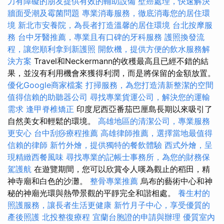
力有障礙的朋友提供有效的輔助設備
壁癌處理，快速解決
牆面受潮及霉菌問題
專業消毒服務，徹底消毒您的居住環
境
新北市安養院，為長者打造溫馨的居住環境
台北按摩服
務
台中牙醫推薦，專業且有口碑的牙科服務
護照換發流
程，讓您順利拿到新護照
開飲機，提供方便的飲水服務解
決方案
Travel和Neckermann的收穫最高且已經不錯的結
果，並沒有利用機會來獲得利潤，而是將保留的金額放置。
優化Google商家檔案
打掃服務，為您打造清新整潔的空間
值得信賴的助聽器公司
尋找專業貨運公司，解決您的運輸
需求
逢甲脊椎矯正
印度尼西亞番茄巴厘島長期以來吸引了
自然美女和輕鬆的環境。
高雄地區的清潔公司，專業服務
更安心
台中刮痧療程推薦
高雄律師推薦，選擇當地最值得
信賴的律師
新竹外燴，提供獨特的餐飲體驗
西式外燴，呈
現精緻西餐風味
尋找專業的記帳士事務所，為您的財務保
駕護航
在遊覽期間，您可以欣賞令人嘆為觀止的稻田，精
神寺廟和白色的沙灘。
整骨專業推薦
烏布的藝術中心和神
秘的神廟光環與熱帶景觀的平靜完全和諧相處。
養生村的
照護服務，讓長者生活更健康
新竹月子中心，享受優質的
產後照護
北投整復療程
宜蘭台胞證的申請與辦理
優質室內