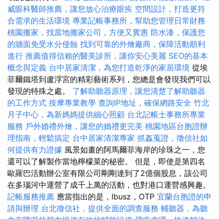
威眼科醫師推薦，讓您放心治療眼疾
空間設計，打造更符
合需求的生活環境
專業記帳事務所，幫助您管理日常財務
桃園搬家，找當地搬家公司，方便又實惠
防水漆，保護您
的牆面免受水分侵蝕
找到可靠的外燴廠商，保障活動順利
進行
推薦值得信賴的醫美診所，讓你安心美麗
SEO的基本
概念與定義
台中居家清潔，為您打造乾淨的家居環境
從埃
菲爾鐵塔到盧浮宮的精彩藝術系列，您總是會發現我們可以
發現的特殊之處。
了解助聽器原理，讓您清楚了解助聽器
的工作方式
按摩專業教學
查詢IP地址，確保網路安全
竹北
月子中心，為新媽媽提供細心照顧
台北記帳士事務所專業
服務
戶外婚禮外燴，讓您的婚禮更完美
桃園地區台胞證辦
理指南，輕鬆搞定
台中居家清潔專家
抓姦蒐證，徵信社如
何提供有力證據
風景如畫的阿馬爾菲海岸的珍珠之一，您
還可以了解製作當地檸檬菜的秘密。 但是，即使是第四名
歐羅巴活動辦公室有限公司剛剛達到了2億個股息，該公司
在多瑙河中運營了成千上萬的活動，也對港口運營感興趣。
記帳服務推薦
應當指出的是，Ibusz，OTP
宜蘭台胞證的申
請與辦理
台北徵信社，提供全面的調查服務
輔聽器，為聽