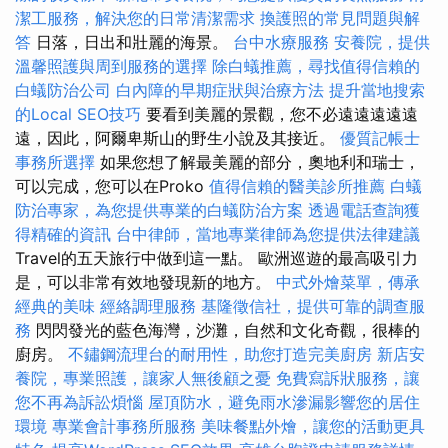
潔工服務，解決您的日常清潔需求
換護照的常見問題與解
答
日落，日出和壯麗的海景。
台中水療服務
安養院，提供
溫馨照護與周到服務的選擇
除白蟻推薦，尋找值得信賴的
白蟻防治公司
白內障的早期症狀與治療方法
提升當地搜索
的Local SEO技巧
要看到美麗的景觀，您不必遠遠遠遠遠
遠，因此，阿爾卑斯山的野生小說及其接近。
優質記帳士
事務所選擇
如果您想了解最美麗的部分，奧地利和瑞士，
可以完成，您可以在Proko
值得信賴的醫美診所推薦
白蟻
防治專家，為您提供專業的白蟻防治方案
透過電話查詢獲
得精確的資訊
台中律師，當地專業律師為您提供法律建議
Travel的五天旅行中做到這一點。 歐洲巡遊的最高吸引力
是，可以非常有效地發現新的地方。
中式外燴菜單，傳承
經典的美味
經絡調理服務
基隆徵信社，提供可靠的調查服
務
閃閃發光的藍色海灣，沙灘，自然和文化奇觀，很棒的
廚房。
不鏽鋼流理台的耐用性，助您打造完美廚房
新店安
養院，專業照護，讓家人無後顧之憂
免費寫訴狀服務，讓
您不再為訴訟煩惱
屋頂防水，避免雨水滲漏影響您的居住
環境
專業會計事務所服務
美味餐點外燴，讓您的活動更具