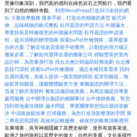
景像印象深刻，我們真的感到在綠色岩石之間航行，我們看
到了自然的獨特奇觀。
利用WordPress打造SEO友好的網
站
大雅按摩服務
隆鼻手術，打造自然精緻的鼻型
歐式外
燴，品味精緻的歐式餐點
杜拜簽證的申請方法
外牆漏水，
專業技術及時修復您的外牆漏水問題
杜拜簽證的申請過
程，提供清晰的辦理指南
探索buffet外燴價格，選擇最適
合的方案
了解近視老花雷射手術費用，計劃您的視力矯正
搬家必看，了解如何選擇合適的搬家公司
經驗豐富的室內
設計師，為您量身打造
找台北會計師協助財務規劃
台北撥
筋技巧課程
探索buffet外燴價格，滿足各種預算需求
找到
合適的墓地，為家人提供一個安穩的歸宿
藍芽助聽器，無
線藍芽助聽器，讓聽覺體驗更方便
泰國簽證的辦理方法，
迅速了解所需材料
餐飲設備回收推薦，為舊設備提供專業
處理服務
台中辦理台胞證的相關事項
台中律師推薦，幫您
找到當地最佳律師
漏水問題，專業團隊幫您找出源頭並解
決
中清路放鬆按摩
打掃服務，為您打造清新整潔的空間
第
二專長證照課程
高效的記帳服務，確保您的帳務清晰透明
在柬埔寨，吳哥神廟隱藏了其歷史秘密，使所有遊客著迷。
歐洲之旅的旅程以其歷史的偉大，自然的美麗，文化多樣性