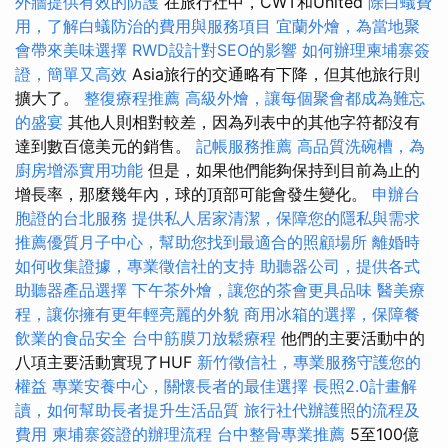
外牆提供有效的防護
在旅行社中，CWT和United
除白蟻費
用，了解白蟻防治的費用與服務項目
宜蘭外燴，為當地聚
會帶來美味選擇
RWD設計對SEO的影響
如何辦理柬埔寨簽
證，簡單又高效
Asia旅行的交通略有下降，但其他旅行則
擴大了。
整復療程推薦
高級外燴，讓每個聚會都成為難忘
的盛宴
其他人則相對較差，因為列表中的其他字符都沒有
達到數百億美元的銷售。
記帳服務推薦
高品質洗碗槽，為
廚房增添實用功能
但是，如果他們能夠保持到目前為止的
增長率，那麼幾年內，球的頂部可能會發生變化。
申辦台
胞證的台北服務
提供私人居家清潔，保障您的隱私與需求
推薦優質月子中心，幫助您找到最適合的照顧場所
離婚時
如何收集證據，專業徵信社的支持
助聽器公司，提供各式
助聽器產品選擇
下午茶外燴，讓您的茶會更具品味
醫美療
程，讓你擁有更年輕亮麗的外貌
商用冰箱的選擇，保障餐
飲業的食品安全
台中筋膜刀放鬆療程
他們的主要活動中的
八項主要活動實現了HUF
新竹徵信社，專業服務守護您的
權益
專業安養中心，關懷長者的最佳選擇
長照2.0計畫解
讀，如何幫助長者提升生活品質
旅行社代辦護照的流程及
費用
柬埔寨簽證的辦理流程
台中整骨專業推薦
5至100億