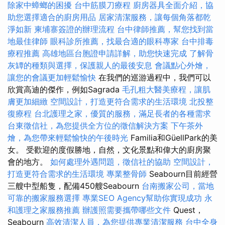
除家中蟑螂的困擾
台中筋膜刀療程
廚房器具全面介紹，協
助您選擇適合的廚房用品
居家清潔服務，讓每個角落都乾
淨如新
柬埔寨簽證的辦理流程
台中律師推薦，幫您找到當
地最佳律師
眼科診所推薦，找最合適的眼科專家
台中排毒
療程推薦
高雄地區台胞證申請詳解，助您快速完成
了解骨
灰罈的種類與選擇，保護親人的最後安息
會議點心外燴，
讓您的會議更加輕鬆愉快
在我們的巡游過程中，我們可以
欣賞高迪的傑作，例如Sagrada
毛孔粗大醫美療程，讓肌
膚更加細緻
空間設計，打造更符合需求的生活環境
北投整
復療程
台北護理之家，優質的服務，滿足長者的各種需求
台東徵信社，為您提供全方位的徵信解決方案
下午茶外
燴，為您帶來輕鬆愉快的午後時光
Familia和GüellPark的美
女。 受歡迎的度假勝地，自然，文化景點和偉大的廚房聚
會的地方。
如何處理外遇問題，徵信社的協助
空間設計，
打造更符合需求的生活環境
專業整骨師
Seabourn目前經營
三艘中型船隻，配備450艘Seabourn
台南搬家公司，當地
可靠的搬家服務選擇
專業SEO Agency幫助你實現成功
永
和護理之家服務推薦
辦護照需要攜帶哪些文件
Quest，
Seabourn
高效清潔人員，為您提供專業清潔服務
台中全身