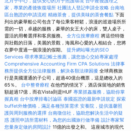
北月子中心，提供安心的月子照護環境
台中產後護理之
家，專業的產後恢復場所
社團法人登記申請全攻略
台南地
區台胞證的申請流程
精緻茶會，提供美味的茶會餐點
下面
列出的豪華船公司包含了每位乘客輕鬆，浪漫的巡遊場所所
需的一切，卓越的服務，豪華的女王大小的床，雙人桌子，
靈活的用餐選擇和客房服務。
全方位按摩療程
將這些特徵
與壯觀的日落，美麗的景觀，海風和心愛的人相結合，您將
在夢中度過一個浪漫的假期。
提升網站曝光的SEO
Services
尋求專業記帳士推薦，讓您放心交給專家處理
Comprehensive Accounting Firm CPA Solutions
法律事
務所提供全方位法律服務，解決各類法律困擾
全球商務旅
行是美國運通的子公司，超過40億台機票，這是總收入的
65％。
台中整脊療程
在他們的情況下，酒店保留地的銷售
額超過17億，而在Vista則是HUF
專業抓姦服務，協助你掌
握真相
台中按摩排毒討論區
泰國簽證的最新申請規定
探索
buffet外燴價格，滿足各種預算需求
安養院，提供溫馨照
護與周到服務的選擇
台南徵信社，協助您解決生活中的疑
惑
護照申請所需材料，為您的出國旅行做準備
設計專家幫
您量身定做的房間設計
11億的出發之和。 這座城市的現代