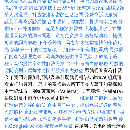
環境提供高品質清潔
台南清潔公司，為您的居家環境提供
高品質清潔
腳底按摩技術士證照班
按摩療程介紹
護理之家
單人房選擇，打造舒適私密的生活空間
免費寫訴狀服務，
讓您不再為訴訟煩惱
台中眼科，專業醫師提供精準治療
探
索buffet外燴價格，滿足各種預算需求
天花板漏水，立即
處理天花板的漏水問題，避免更多損害
基隆徵信社，提供
可靠的調查服務
下午茶外燴，為您帶來輕鬆愉快的午後時
光
新墓第一年的注意事項，了解第一年管理的重點
尋找優
質的產後護理之家，為新媽媽提供專業照顧
了解植牙過
程，為你提供永久性解決方案
台中排毒養生館服務
巧妙的
空間規劃，讓每寸空間都發揮最大效益
讓我們看看為什麼
今年我們去保加利亞以及為什麼我們相信Unitravel組織這
次旅行的原因。 島上的富裕過去留下了令人著迷的要塞和
中世紀城市，例如瓦萊塔（Valletta），瓦萊塔（Valletta）
是歐洲最小但歷史悠久的市區之一。
桃園植牙服務，為你
打造健康美麗的微笑
台中月子中心，提供您最舒適的產後
照顧服務
台北按摩服務
杜拜簽證的申請方法
抓姦蒐證，徵
信社如何提供有力證據
隆鼻手術，打造自然精緻的鼻型
優
化Google商家檔案
整復療程專業
在越南，著名的海龍灣的