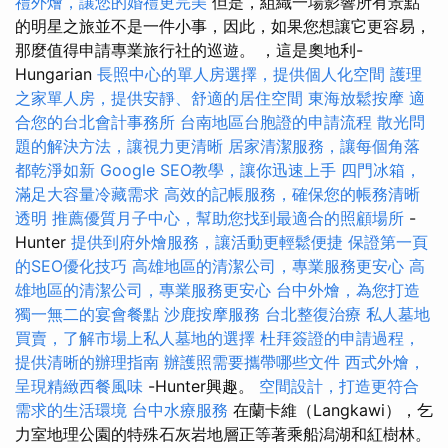
禮外燴，讓您的婚禮更完美
但是，組織一場影響所有景點
的明星之旅並不是一件小事，因此，如果您想讓它更容易，
那麼值得申請專業旅行社的巡遊。 ，這是奧地利-
Hungarian
長照中心的單人房選擇，提供個人化空間
護理
之家單人房，提供安靜、舒適的居住空間
東海放鬆按摩
適
合您的台北會計事務所
台南地區台胞證的申請流程
散光問
題的解決方法，讓視力更清晰
居家清潔服務，讓每個角落
都乾淨如新
Google SEO教學，讓你迅速上手
四門冰箱，
滿足大容量冷藏需求
高效的記帳服務，確保您的帳務清晰
透明
推薦優質月子中心，幫助您找到最適合的照顧場所
-
Hunter
提供到府外燴服務，讓活動更輕鬆便捷
保證第一頁
的SEO優化技巧
高雄地區的清潔公司，專業服務更安心
高
雄地區的清潔公司，專業服務更安心
台中外燴，為您打造
獨一無二的宴會餐點
沙鹿按摩服務
台北整復治療
私人墓地
買賣，了解市場上私人墓地的選擇
杜拜簽證的申請過程，
提供清晰的辦理指南
辦護照需要攜帶哪些文件
西式外燴，
呈現精緻西餐風味
-Hunter興趣。
空間設計，打造更符合
需求的生活環境
台中水療服務
在蘭卡維（Langkawi），乞
力室地理公園的特殊石灰岩地層正等著乘船潟湖和紅樹林。