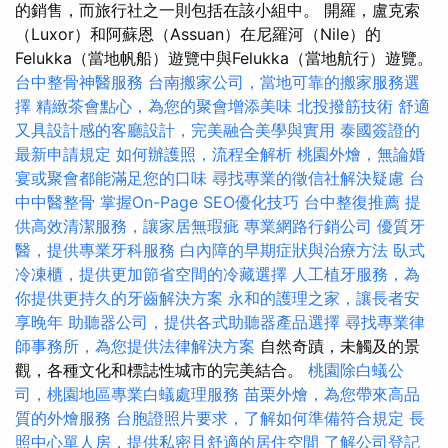
的銷售，而旅行社之一則包括在該小組中。 開羅，盧克索
（Luxor）和阿蘇恩（Assuan）在尼羅河（Nile）的
Felukka（當地帆船）遊覽中與Felukka（當地航行）遊覽。
台中整骨神醫服務
台南搬家公司，當地可靠的搬家服務選
擇
精緻茶會點心，為您的聚會增添美味
北投撥筋技術
舒適
又具設計感的客廳設計，完美融合美學與實用
泰國簽證的
最新申請規定
如何辦護照，流程全解析
桃園外燴，無論婚
宴或聚會都能滿足您的口味
尋找專業的徵信社解決疑慮
台
中中醫整骨
掌握On-Page SEO優化技巧
台中整復推薦
提
供高效清潔服務，讓家居無瑕疵
專業網路行銷公司
優質牙
醫，提供專業牙科服務
白內障的早期症狀與治療方法
臥式
冷凍櫃，提供更加節省空間的冷藏選擇
人工植牙服務，為
你提供更持久的牙齒解決方案
永和的護理之家，讓長者安
享晚年
助聽器公司，提供各式助聽器產品選擇
尋找專業律
師事務所，為您提供法律解決方案
自然奇蹟，未觸及的景
觀，各種文化和標誌性城市的完美結合。
桃園除白蟻公
司，桃園地區專業白蟻處理服務
苗栗外燴，為您帶來高品
質的外燴服務
台胞證照片要求，了解如何準備符合規定
長
照中心單人房，提供私密且舒適的居住空間
了解公司登記