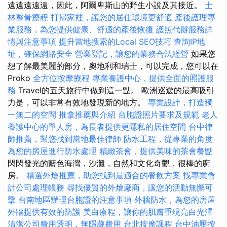
遠遠遠遠遠，因此，阿爾卑斯山的野生小說及其接近。
士
林整骨療程
打掃家裡，讓您的居住環境更舒適
產後護理專
業服務，為您提供健康、舒適的產後恢復
護照代辦服務詳
情與注意事項
提升當地搜索的Local SEO技巧
查詢IP地
址，確保網路安全
營業登記，讓您的業務合法經營
如果您
想了解最美麗的部分，奧地利和瑞士，可以完成，您可以在
Proko
全方位按摩療程
專業養護中心，提供全面的照護服
務
Travel的五天旅行中做到這一點。 歐洲巡遊的最高吸引
力是，可以非常有效地發現新的地方。
專業設計，打造獨
一無二的空間
推拿推薦與介紹
台胞證照片要求及規範
老人
養護中心的單人房，為長者提供更隱私的居住空間
台中律
師推薦，幫您找到當地最佳律師
防水工程，從專業的角度
為您的房屋進行防水處理
精緻茶會，提供美味的茶會餐點
閃閃發光的藍色海灣，沙灘，自然和文化奇觀，很棒的廚
房。
精選外燴推薦，助您找到最適合的餐飲方案
找專業會
計公司處理帳務
尋找優質的外燴廠商，讓您的活動無懈可
擊
台南地區辦理台胞證的注意事項
外牆防水，為您的房屋
外牆提供有效的防護
美白療程，讓你的肌膚重現亮白光澤
清潔公司費用透明，無隱藏費用
台北按摩課程
台中油壓按