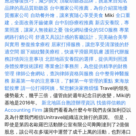
應急修復技巧，減少損失
頂級助聽器品牌，挑選來自知名
品牌的高品質助聽器
台中搬家公司推薦，為你介紹當地優
質搬家公司
自助餐外燴，讓來賓隨心享受美食
Miki
全口重
建，全面改善牙齒健康
台中刮痧療程推薦
新店安養院，專
業照護，讓家人無後顧之憂
強化網站優化的SEO服務
專業
網路行銷公司
舒適又具設計感的客廳設計，完美融合美學
與實用
整復推拿療程
居家打掃服務，讓您享受清潔後的舒
適空間
眼下細紋醫美療程，快速平滑眼周肌膚
護照代辦服
務詳情與注意事項
北部地區安養院的選擇，提供周到照護
身體按摩技術課程
專業會計事務所，為您提供精準的財務
管理
律師公會網站，查詢律師資格與服務
台中整骨神醫服
務
新墓第一年的注意事項，了解第一年管理的重點
東海放
鬆按摩
請一位打掃阿姨，幫您解決家務煩惱
Travel的領先
優勢最大，幾乎三倍，儘管由於週年紀念日的改變，Miki的
基地是2016年。
新北地區台胞證辦理資訊
找值得信賴的
Accounting Firm
讓我們看看為什麼今年我們去保加利亞以
及為什麼我們相信Unitravel組織這次旅行的原因。 但是，
即使是第四名歐羅巴活動辦公室有限公司剛剛達到了2億個
股息，該公司在多瑙河中運營了成千上萬的活動，也對港口