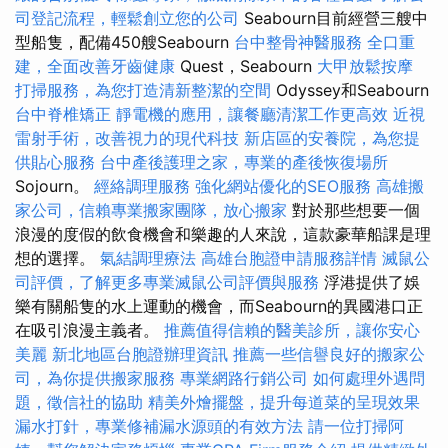
司登記流程，輕鬆創立您的公司
Seabourn目前經營三艘中
型船隻，配備450艘Seabourn
台中整骨神醫服務
全口重
建，全面改善牙齒健康
Quest，Seabourn
大甲放鬆按摩
打掃服務，為您打造清新整潔的空間
Odyssey和Seabourn
台中脊椎矯正
靜電機的應用，讓餐廳清潔工作更高效
近視
雷射手術，改善視力的現代科技
新店區的安養院，為您提
供貼心服務
台中產後護理之家，專業的產後恢復場所
Sojourn。
經絡調理服務
強化網站優化的SEO服務
高雄搬
家公司，信賴專業搬家團隊，放心搬家
對於那些想要一個
浪漫的度假的飲食機會和樂趣的人來說，這款豪華船課是理
想的選擇。
氣結調理療法
高雄台胞證申請服務詳情
滅鼠公
司評價，了解更多專業滅鼠公司評價與服務
浮港提供了娛
樂有關船隻的水上運動的機會，而Seabourn的異國港口正
在吸引浪漫主義者。
推薦值得信賴的醫美診所，讓你安心
美麗
新北地區台胞證辦理資訊
推薦一些信譽良好的搬家公
司，為你提供搬家服務
專業網路行銷公司
如何處理外遇問
題，徵信社的協助
精美外燴擺盤，提升每道菜的呈現效果
漏水打針，專業修補漏水源頭的有效方法
請一位打掃阿