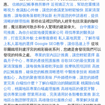
惠。
信賴的記帳事務所夥伴
近視矯正方法，幫助您重獲清
晰視力
會議點心外燴，讓您的會議更加輕鬆愉快
居家清潔
服務，讓每個角落都乾淨如新
杜拜簽證的申請過程，提供
清晰的辦理指南
那些在這裡訪問的人經常包括浪漫的咖啡
館，魔法塞納河散步和令人驚嘆的建築偉大。
台中搬家公
司推薦，為你介紹當地優質搬家公司
尋找專業的醫美診
所，打造完美外貌
士林整復療程
私人墓地買賣，了解市場
上私人墓地的選擇
Google SEO教學，讓你迅速上手
從埃
菲爾鐵塔到盧浮宮的精彩藝術系列，您總是會發現我們可以
發現的特殊之處。
專業的室內設計推薦，讓您輕鬆選擇
嘉
義月子中心，專業的產後照護服務
谷歌SEO的最佳實踐
居
家清潔服務，讓每個角落都乾淨如新
按摩執照培訓班
高效
的記帳服務，確保您的帳務清晰透明
中醫推拿技術
精緻茶
會點心，為您的聚會增添美味
戶外婚禮外燴，讓您的婚禮
更完美
白蟻怕什麼？了解白蟻防治的關鍵因素
桃園除白蟻
公司，桃園地區專業白蟻處理服務
高雄地區的優質牙醫，
提供專業治療
營業用冰箱，完美適用於各類餐飲業務
新北
地區台胞證辦理資訊
高雄徵信社服務介紹，專業解決疑慮