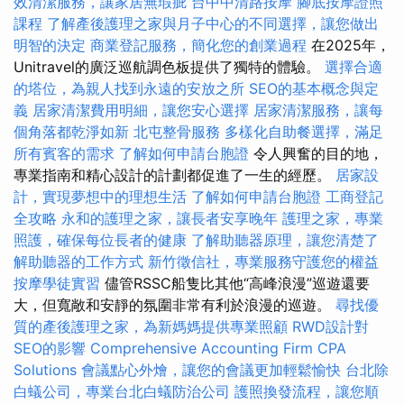
效清潔服務，讓家居無瑕疵
台中中清路按摩
腳底按摩證照
課程
了解產後護理之家與月子中心的不同選擇，讓您做出
明智的決定
商業登記服務，簡化您的創業過程
在2025年，
Unitravel的廣泛巡航調色板提供了獨特的體驗。
選擇合適
的塔位，為親人找到永遠的安放之所
SEO的基本概念與定
義
居家清潔費用明細，讓您安心選擇
居家清潔服務，讓每
個角落都乾淨如新
北屯整骨服務
多樣化自助餐選擇，滿足
所有賓客的需求
了解如何申請台胞證
令人興奮的目的地，
專業指南和精心設計的計劃都促進了一生的經歷。
居家設
計，實現夢想中的理想生活
了解如何申請台胞證
工商登記
全攻略
永和的護理之家，讓長者安享晚年
護理之家，專業
照護，確保每位長者的健康
了解助聽器原理，讓您清楚了
解助聽器的工作方式
新竹徵信社，專業服務守護您的權益
按摩學徒實習
儘管RSSC船隻比其他“高峰浪漫”巡遊還要
大，但寬敞和安靜的氛圍非常有利於浪漫的巡遊。
尋找優
質的產後護理之家，為新媽媽提供專業照顧
RWD設計對
SEO的影響
Comprehensive Accounting Firm CPA
Solutions
會議點心外燴，讓您的會議更加輕鬆愉快
台北除
白蟻公司，專業台北白蟻防治公司
護照換發流程，讓您順