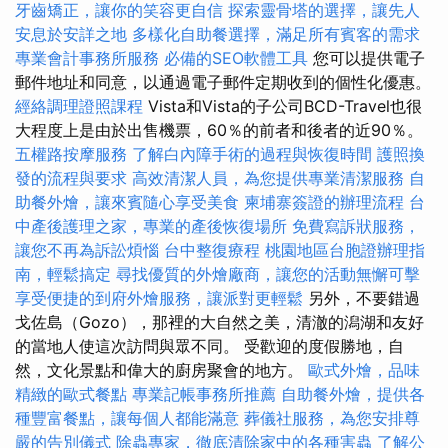
牙齒矯正，讓你的笑容更自信
探索靈骨塔的選擇，讓先人
安息於安詳之地
多樣化自助餐選擇，滿足所有賓客的需求
專業會計事務所服務
必備的SEO軟體工具
您可以提供電子
郵件地址和同意，以通過電子郵件定期收到的個性化優惠。
經絡調理證照課程
Vista和Vista的子公司BCD-Travel也很
大程度上是由於出售機票，60％的前者和後者的近90％。
五權路按摩服務
了解白內障手術的過程與恢復時間
護照換
發的流程與要求
高效清潔人員，為您提供專業清潔服務
自
助餐外燴，讓來賓隨心享受美食
柬埔寨簽證的辦理流程
台
中產後護理之家，專業的產後恢復場所
免費寫訴狀服務，
讓您不再為訴訟煩惱
台中整復療程
桃園地區台胞證辦理指
南，輕鬆搞定
尋找優質的外燴廠商，讓您的活動無懈可擊
享受便捷的到府外燴服務，讓派對更輕鬆
另外，不要錯過
戈佐島（Gozo），那裡的大自然之美，清澈的潟湖和友好
的當地人使這次訪問與眾不同。 受歡迎的度假勝地，自
然，文化景點和偉大的廚房聚會的地方。
歐式外燴，品味
精緻的歐式餐點
專業記帳事務所推薦
自助餐外燴，提供各
種豐富餐點，讓每個人都能滿意
葬儀社服務，為您安排尊
嚴的告別儀式
除蟲專家，徹底清除家中的各種害蟲
了解公