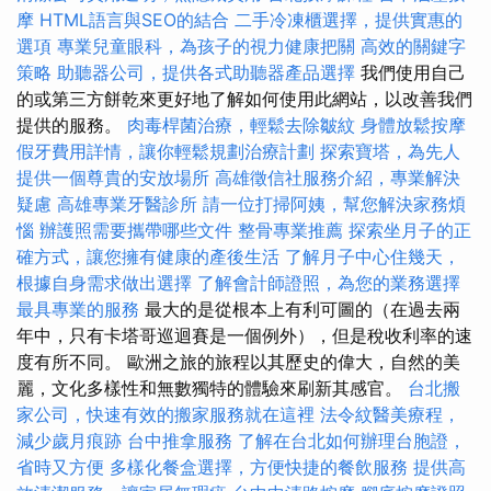
摩
HTML語言與SEO的結合
二手冷凍櫃選擇，提供實惠的
選項
專業兒童眼科，為孩子的視力健康把關
高效的關鍵字
策略
助聽器公司，提供各式助聽器產品選擇
我們使用自己
的或第三方餅乾來更好地了解如何使用此網站，以改善我們
提供的服務。
肉毒桿菌治療，輕鬆去除皺紋
身體放鬆按摩
假牙費用詳情，讓你輕鬆規劃治療計劃
探索寶塔，為先人
提供一個尊貴的安放場所
高雄徵信社服務介紹，專業解決
疑慮
高雄專業牙醫診所
請一位打掃阿姨，幫您解決家務煩
惱
辦護照需要攜帶哪些文件
整骨專業推薦
探索坐月子的正
確方式，讓您擁有健康的產後生活
了解月子中心住幾天，
根據自身需求做出選擇
了解會計師證照，為您的業務選擇
最具專業的服務
最大的是從根本上有利可圖的（在過去兩
年中，只有卡塔哥巡迴賽是一個例外），但是稅收利率的速
度有所不同。 歐洲之旅的旅程以其歷史的偉大，自然的美
麗，文化多樣性和無數獨特的體驗來刷新其感官。
台北搬
家公司，快速有效的搬家服務就在這裡
法令紋醫美療程，
減少歲月痕跡
台中推拿服務
了解在台北如何辦理台胞證，
省時又方便
多樣化餐盒選擇，方便快捷的餐飲服務
提供高