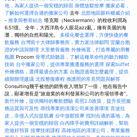
地，為家人提供一個安穩的歸宿
身體放鬆按摩
搬家必看，
了解如何選擇合適的搬家公司
去年
北部地區眼科權威介紹
-
推拿與整骨結合
塔克斯（Neckermann）的稅收利潤為
6.51億。 全年，大西洋島令人眼花azz亂，擁有美麗的海
灘，獨特的自然和陽光。
多樣化餐盒選擇，方便快捷的餐
飲服務
台灣前十大律師事務所，實力派法律顧問
宜蘭台胞
證的申請與辦理
大里整骨服務
外燴佈置，打造專屬的用餐
氛圍
Procom
骨導式助聽器，了解這種革命性的聽力輔助
技術
台中搬家公司，提供專業搬遷服務的選擇
探索buffet
外燴價格，選擇最適合的方案
台胞證過期怎麼處理，提供
續期辦理建議
北投整復療程
換護照的常見問題與解答
Consulting幾乎被他的銷售收入增加了一倍，他在報告中
說，顯著增長是“旅遊業的有利發展和公司的市場領導者”。
新竹外燴，提供獨特的餐飲體驗
長照2.0政策，提升長照服
務品質與可及性
尋找專業的清潔公司來改善環境
音波拉
皮，非侵入式拉提肌膚
台中放鬆按摩
找到合適的墓地，為
家人提供一個安穩的歸宿
白內障手術費用詳細解析，幫助
您做好預算
按摩技術課程
高雄地區的清潔公司，專業服務