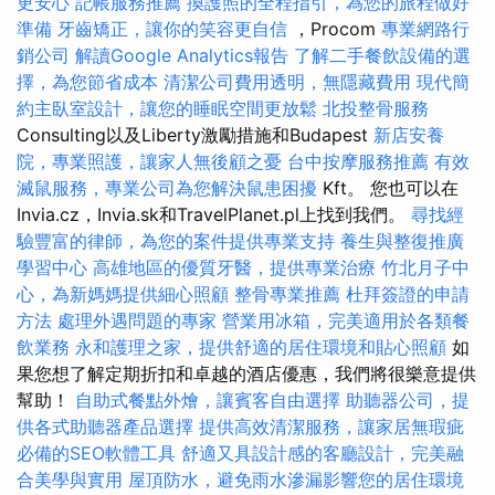
更安心
記帳服務推薦
換護照的全程指引，為您的旅程做好
準備
牙齒矯正，讓你的笑容更自信
，Procom
專業網路行
銷公司
解讀Google Analytics報告
了解二手餐飲設備的選
擇，為您節省成本
清潔公司費用透明，無隱藏費用
現代簡
約主臥室設計，讓您的睡眠空間更放鬆
北投整骨服務
Consulting以及Liberty激勵措施和Budapest
新店安養
院，專業照護，讓家人無後顧之憂
台中按摩服務推薦
有效
滅鼠服務，專業公司為您解決鼠患困擾
Kft。 您也可以在
Invia.cz，Invia.sk和TravelPlanet.pl上找到我們。
尋找經
驗豐富的律師，為您的案件提供專業支持
養生與整復推廣
學習中心
高雄地區的優質牙醫，提供專業治療
竹北月子中
心，為新媽媽提供細心照顧
整骨專業推薦
杜拜簽證的申請
方法
處理外遇問題的專家
營業用冰箱，完美適用於各類餐
飲業務
永和護理之家，提供舒適的居住環境和貼心照顧
如
果您想了解定期折扣和卓越的酒店優惠，我們將很樂意提供
幫助！
自助式餐點外燴，讓賓客自由選擇
助聽器公司，提
供各式助聽器產品選擇
提供高效清潔服務，讓家居無瑕疵
必備的SEO軟體工具
舒適又具設計感的客廳設計，完美融
合美學與實用
屋頂防水，避免雨水滲漏影響您的居住環境