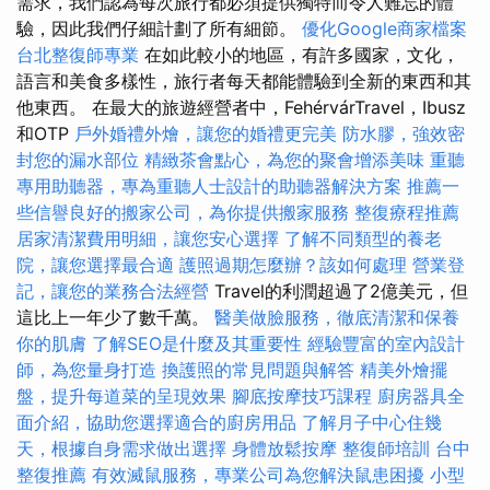
需求，我們認為每次旅行都必須提供獨特而令人難忘的體
驗，因此我們仔細計劃了所有細節。
優化Google商家檔案
台北整復師專業
在如此較小的地區，有許多國家，文化，
語言和美食多樣性，旅行者每天都能體驗到全新的東西和其
他東西。 在最大的旅遊經營者中，FehérvárTravel，Ibusz
和OTP
戶外婚禮外燴，讓您的婚禮更完美
防水膠，強效密
封您的漏水部位
精緻茶會點心，為您的聚會增添美味
重聽
專用助聽器，專為重聽人士設計的助聽器解決方案
推薦一
些信譽良好的搬家公司，為你提供搬家服務
整復療程推薦
居家清潔費用明細，讓您安心選擇
了解不同類型的養老
院，讓您選擇最合適
護照過期怎麼辦？該如何處理
營業登
記，讓您的業務合法經營
Travel的利潤超過了2億美元，但
這比上一年少了數千萬。
醫美做臉服務，徹底清潔和保養
你的肌膚
了解SEO是什麼及其重要性
經驗豐富的室內設計
師，為您量身打造
換護照的常見問題與解答
精美外燴擺
盤，提升每道菜的呈現效果
腳底按摩技巧課程
廚房器具全
面介紹，協助您選擇適合的廚房用品
了解月子中心住幾
天，根據自身需求做出選擇
身體放鬆按摩
整復師培訓
台中
整復推薦
有效滅鼠服務，專業公司為您解決鼠患困擾
小型