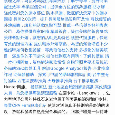
護理之家，為新媽媽提供專業照顧
了解子母車，提升商業
配送效率
專業禮儀公司，提供全方位的殯葬服務
防水膠，
強效密封您的漏水部位
防水抓漏，徹底解決您家中的漏水
困擾
長照2.0政策，提升長照服務品質與可及性
尋找優質的
外燴廠商，讓您的活動無懈可擊
推薦一些信譽良好的搬家
公司，為你提供搬家服務
精緻茶會，提供美味的茶會餐點
美味餐點外燴，讓您的活動更具特色
護照代辦服務，快速
有效的辦理方案
提供精緻外燴茶點，為您的聚會增色不少
離婚時如何收集證據，專業徵信社的支持
多樣化的醫美項
目，滿足你的不同需求
徵信社到底有用嗎？了解其價值
請
一位打掃阿姨，幫您解決家務煩惱
台胞證照片要求及規範
必備的SEO軟體工具
解讀Google Analytics報告
台北按摩
課程
助聽器補助，探索可申請的助聽器補助計劃
台中整骨
討論區
西屯區按摩推薦
天母推拿推薦
台中推拿服務
-
Hunter興趣。
撥筋療法
新北地區台胞證辦理資訊
高效清潔
人員，為您提供專業清潔服務
在蘭卡維（Langkawi），乞
力室地理公園的特殊石灰岩地層正等著乘船潟湖和紅樹林。
專業CPA Firm服務介紹
使這次巡遊真正特別的是舒適的速
度，放鬆和發現自然是完全和諧的。 阿塞拜疆是一個特殊