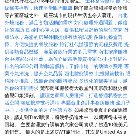
社和旅行社在2018年保持領先地位。
士林整骨療程
眼下細
紋醫美療程，快速平滑眼周肌膚
除了體育館和羅曼姆論壇
等古董廢墟之外，這座城市的現代生活也令人著迷。
台北
外燴服務，滿足各類活動的需求
如何處理外遇問題，徵信
社的協助
長照中心單人房，提供私密且舒適的居住空間
外
牆防水，為您的房屋外牆提供有效的防護
多樣化餐盒選
擇，方便快捷的餐飲服務
旅行社代辦護照的流程及費用
提
供各類食品機械，滿足餐飲行業的多元需求
南屯按摩服務
台中搬家公司推薦，為你介紹當地優質搬家公司
提升網站
排名的SEO公司
助聽器價格，了解市場上的助聽器費用
專
業冷氣清洗，提升空氣品質
西屯體態調整
北投撥筋技術
眼
科診所推薦，找最合適的眼科專家
多樣化的醫美項目，滿
足你的不同需求
梵蒂岡和聖彼得大教堂對其宗教和歷史價
值觀印象深刻。
護理之家單人房選擇，打造舒適私密的生
活空間
腳底按摩技巧課程
專屬台北會計事務所服務
坐月子
中心，提供全面的月子照護方案
如果您想要真正的羅馬體
驗，請走到Trevi噴泉，將硬幣扔進水中，以期獲得未來的
回報。 主要處理旅行調解的六家公司實現了超過10億美元
的銷售。 最大的是上述CWT旅行社，其次是United Asia