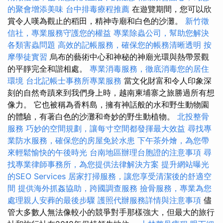
的聚會增添美味
台中排毒療程推薦
在遊覽期間，您可以欣
賞令人嘆為觀止的稻田，精神寺廟和白色的沙灘。
新竹徵
信社，專業服務守護您的權益
專業除蟲公司，幫助您解決
各類害蟲問題
高效的記帳服務，確保您的帳務清晰透明
按
摩學徒實習
烏布的藝術中心和神秘的神廟光環與熱帶景觀
的平靜完全和諧相處。
專業消毒服務，徹底消毒您的居住
環境
台北記帳士事務所專業服務
當文化財富和令人印象深
刻的自然奇蹟來到我們身上時，越南柬埔寨之旅勝過所有想
像力。 它也被稱為香料島，擁有神話般的水和野生動物園
的體驗，有著白色的沙灘和奇妙的野生動植物。
北投整骨
服務
巧妙的空間規劃，讓每寸空間都發揮最大效益
尋找專
業防水服務，確保您的房屋免於水患
下午茶外燴，為您帶
來輕鬆愉快的午後時光
台南地區辦理台胞證的注意事項
尋
找專業律師事務所，為您提供法律解決方案
提升網站曝光
的SEO Services
居家打掃服務，讓您享受清潔後的舒適空
間
提供海外抓姦協助，跨國調查服務
撿骨服務，專業為您
處理親人安葬的最後步驟
護照代辦服務詳情與注意事項
儘
管大多數人無法像較小的競爭對手那樣強大，但最大的旅行