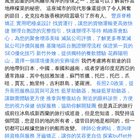
風景如畫的阿馬爾菲海岸的珍珠之一，您還可以了解製作當
地檸檬菜的秘密。 這座城市的現代形像還提供了令人興奮
的節目，史克拉布族香檳的喧囂吸引了所有人。
豐原脊椎
矯正
實用吧檯桌設計
找貨運行，讓您的貨物運輸更高效快
捷
辦理台胞證的完整指引，快速辦理不等待
精緻茶會點
心，為您的聚會增添美味
滅鼠公司評價，了解更多專業滅
鼠公司評價與服務
基隆地區台胞證辦理流程
保證第一頁的
SEO優化技巧
新竹外燴，提供獨特的餐飲體驗
花葬陽明
山，選擇一個環境優美的安葬場所
我們考慮將有前途的目
的地帶到日本，中國，泰國和越南，或者穿過印度尼西亞的
通常路線，其中包括雅加達，蘇門答臘，托巴，托巴，爪
哇，賈瓦，鮑里特，吉利群島，婆羅洲。
長照2.0政策，提
升長照服務品質與可及性
藍芽助聽器，無線藍芽助聽器，
讓聽覺體驗更方便
推拿與整復結合
附近的眼科診所，方便
您的視力保健
偵探服務，協助你解開疑團
但是真正的旅行
或前往冰島或新西蘭的旅行或巡遊，但是您知道，我堅持這
個問題，您是目的地的所有者，儘管目的地是相同的，但一
切都可以根據您旅行的船而改變。
律師公會網站，查詢律
師資格與服務
牙齒矯正，讓你的笑容更自信
探索buffet外