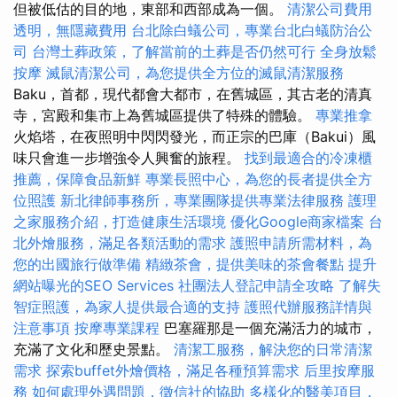
但被低估的目的地，東部和西部成為一個。
清潔公司費用
透明，無隱藏費用
台北除白蟻公司，專業台北白蟻防治公
司
台灣土葬政策，了解當前的土葬是否仍然可行
全身放鬆
按摩
滅鼠清潔公司，為您提供全方位的滅鼠清潔服務
Baku，首都，現代都會大都市，在舊城區，其古老的清真
寺，宮殿和集市上為舊城區提供了特殊的體驗。
專業推拿
火焰塔，在夜照明中閃閃發光，而正宗的巴庫（Bakui）風
味只會進一步增強令人興奮的旅程。
找到最適合的冷凍櫃
推薦，保障食品新鮮
專業長照中心，為您的長者提供全方
位照護
新北律師事務所，專業團隊提供專業法律服務
護理
之家服務介紹，打造健康生活環境
優化Google商家檔案
台
北外燴服務，滿足各類活動的需求
護照申請所需材料，為
您的出國旅行做準備
精緻茶會，提供美味的茶會餐點
提升
網站曝光的SEO Services
社團法人登記申請全攻略
了解失
智症照護，為家人提供最合適的支持
護照代辦服務詳情與
注意事項
按摩專業課程
巴塞羅那是一個充滿活力的城市，
充滿了文化和歷史景點。
清潔工服務，解決您的日常清潔
需求
探索buffet外燴價格，滿足各種預算需求
后里按摩服
務
如何處理外遇問題，徵信社的協助
多樣化的醫美項目，