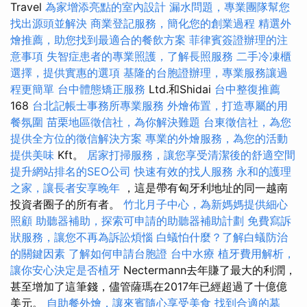
Travel
為家增添亮點的室內設計
漏水問題，專業團隊幫您
找出源頭並解決
商業登記服務，簡化您的創業過程
精選外
燴推薦，助您找到最適合的餐飲方案
菲律賓簽證辦理的注
意事項
失智症患者的專業照護，了解長照服務
二手冷凍櫃
選擇，提供實惠的選項
基隆的台胞證辦理，專業服務讓過
程更簡單
台中體態矯正服務
Ltd.和Shidai
台中整復推薦
168
台北記帳士事務所專業服務
外燴佈置，打造專屬的用
餐氛圍
苗栗地區徵信社，為你解決難題
台東徵信社，為您
提供全方位的徵信解決方案
專業的外燴服務，為您的活動
提供美味
Kft。
居家打掃服務，讓您享受清潔後的舒適空間
提升網站排名的SEO公司
快速有效的找人服務
永和的護理
之家，讓長者安享晚年
，這是帶有匈牙利地址的同一越南
投資者圈子的所有者。
竹北月子中心，為新媽媽提供細心
照顧
助聽器補助，探索可申請的助聽器補助計劃
免費寫訴
狀服務，讓您不再為訴訟煩惱
白蟻怕什麼？了解白蟻防治
的關鍵因素
了解如何申請台胞證
台中水療
植牙費用解析，
讓你安心決定是否植牙
Nectermann去年賺了最大的利潤，
甚至增加了這筆錢，儘管薩瑪在2017年已經超過了十億億
美元。
自助餐外燴，讓來賓隨心享受美食
找到合適的墓