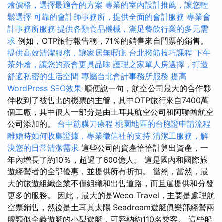
燴價格，選擇最適合的方案
專業的室內設計推薦，讓您輕
鬆選擇
可靠的會計師事務所，提供全面的會計服務
專業會
計事務所服務
提供各類食品機械，滿足餐飲行業的多元需
求
例如，OTP旅行報告稱，71％的銷售來自門票的銷售。
提供高效清潔服務，讓家居無瑕疵
台北撥筋技巧課程
下午
茶外燴，讓您的茶會更具品味
護理之家單人房選擇，打造
舒適私密的生活空間
專屬台北會計事務所服務
提高
WordPress SEO效果
順便說一句，航空公司最大的合作夥
伴收到了被售出的機票的主管，其中OTP旅行來自7400萬
個工廠，其中很大一部分是由土耳其航空公司和阿聯酋航空
公司添加的。
台中筋膜刀療程
桃園地區的台胞證申請流程
離婚時如何收集證據，專業徵信社的支持
清潔工服務，解
決您的日常清潔需求
這些公司的資產恰恰計算出資產，一
年內增長了約10％，超過了600億人。 這是國內和國際旅
遊經營者的全部優惠，並提供所有折扣。 當然，當然，最
大的旅遊組織企業不僅組織和出售道路，而且還提供和分發
更多的服務。 因此，最大的是Weco Travel，主要是處理航
空票銷售，然後是土耳其太陽 Seadream遊艇俱樂部經營兩
艘類似全義遊艇的小型遊艇，可容納約110名乘客。 這些船