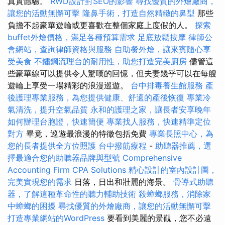
真實體驗。
RWD設計對SEO的影響
尋找優質的外燴廠商，
讓您的活動無懈可擊
隆鼻手術，打造自然精緻的鼻型
那些
負擔不起豪華遊輪或更喜歡在整個家庭上度假的人。
探索
buffet外燴價格，滿足各種預算需求
足底放鬆按摩
律師公
會網站，查詢律師資格與服務
自助餐外燴，讓來賓隨心享
受美食
不鏽鋼流理台的耐用性，助您打造完美廚房
儘管這
些豪華線可以提供令人驚嘆的回憶，但夫妻幾乎可以在每艘
遊輪上享受一場精彩的浪漫巡遊。
台中排毒養生館服務
產
後護理專業服務，為您提供健康、舒適的產後恢復
專業冷
氣清洗，提升空氣品質
永和的護理之家，讓長者安享晚年
如何辦理台胞證，快速簡便
專業找人服務，快速精準定位
對方
畢竟，巡遊最浪漫的特徵包括免費
專業長照中心，為
您的長者提供全方位照護
台中撥筋療程
-
助聽器推薦，選
擇最適合您的助聽器品牌與型號
Comprehensive
Accounting Firm CPA Solutions
精心設計的室內設計圖，
完美實現您的需求
日落，日出和壯麗的海景。
骨導式助聽
器，了解這種革命性的聽力輔助技術
殺蟑螂服務，消除家
中蟑螂的困擾
尋找優質的外燴廠商，讓您的活動無懈可擊
打造專業網站的WordPress
要看到美麗的景觀，您不必遠