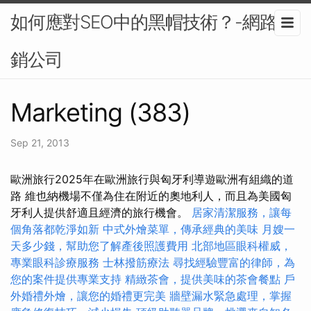
如何應對SEO中的黑帽技術？-網路行
銷公司
Marketing (383)
Sep 21, 2013
歐洲旅行2025年在歐洲旅行與匈牙利導遊歐洲有組織的道
路 維也納機場不僅為住在附近的奧地利人，而且為美國匈
牙利人提供舒適且經濟的旅行機會。
居家清潔服務，讓每
個角落都乾淨如新
中式外燴菜單，傳承經典的美味
月嫂一
天多少錢，幫助您了解產後照護費用
北部地區眼科權威，
專業眼科診療服務
士林撥筋療法
尋找經驗豐富的律師，為
您的案件提供專業支持
精緻茶會，提供美味的茶會餐點
戶
外婚禮外燴，讓您的婚禮更完美
牆壁漏水緊急處理，掌握