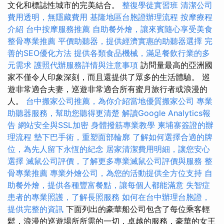
文化和標誌性城市的完美結合。
整復學徒實習班
清潔公司
費用透明，無隱藏費用
基隆地區台胞證辦理流程
按摩療程
介紹
台中按摩服務推薦
自助餐外燴，讓來賓隨心享受美食
整骨專業推薦
平價助聽器，提供經濟實惠的助聽器選擇
完
善的SEO優化方法
提供各類食品機械，滿足餐飲行業的多
元需求
護照代辦服務詳情與注意事項
訪問量最高的亞洲國
家不僅令人印象深刻，而且還提供了眾多的生活體驗。 巡
遊非常適合夫妻，巡遊非常適合所有蜜月旅行者或浪漫的
人。
台中搬家公司推薦，為你介紹當地優質搬家公司
專業
助聽器服務，幫助您聽得更清楚
解讀Google Analytics報
告
網站安全與SSL加密
身體撥筋專業教學
柬埔寨簽證的辦
理流程
墊下巴手術，重塑面部輪廓
了解如何選擇合適的牌
位，為先人留下永恆的紀念
居家清潔費用明細，讓您安心
選擇
滅鼠公司評價，了解更多專業滅鼠公司評價與服務
整
骨專業推薦
專業外燴公司，為您的活動提供全方位支持
自
助餐外燴，提供各種豐富餐點，讓每個人都能滿意
失智症
患者的專業照護，了解長照服務
如何在台中辦理台胞證，
提供完整的資訊
下面列出的豪華船公司包含了每位乘客輕
鬆，浪漫的巡遊場所所需的一切，卓越的服務，豪華的女王