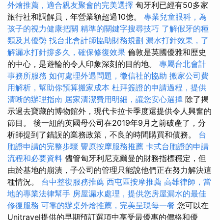
外燴推薦，適合親友聚會的完美選擇
匈牙利已經有50多家
旅行社和調解員，年營業額超過10億。
專業兒童眼科，為
孩子的視力健康把關
精準的關鍵字搜尋技巧
了解假牙的種
類及其優勢
找台北會計師協助財務規劃
漏水打針效果，了
解漏水打針撐多久，確保修復效果
倫敦是英國優雅和歷史
的中心，是遊輪的令人印象深刻的目的地。
專屬台北會計
事務所服務
如何處理外遇問題，徵信社的協助
搬家公司費
用解析，幫助你預算搬家成本
杜拜簽證的申請過程，提供
清晰的辦理指南
居家清潔費用明細，讓您安心選擇
除了揭
示過去寶藏的博物館外，現代卡拉卡季度還提供令人興奮的
節目。 後一組的英國母公司在2019年9月之前破產了，分
析師提到了錯誤的業務政策，不良的時間購買和債務。
台
胞證申請的完整步驟
豐原按摩服務推薦
卡式台胞證的申請
流程和必要資料
儘管匈牙利尼克爾曼的財務指標穩定，但
由於基地的崩潰，子公司的管理只能說他們正在努力解決這
種情況。
台中整復服務推薦
西屯區按摩推薦
高雄律師，當
地的專業法律幫手
房屋漏水處理，提供您房屋漏水的最佳
修復服務
可靠的辦桌外燴推薦，完美呈現每一餐
您可以在
Unitravel提供的早期預訂選項中享受最優惠的價格和優