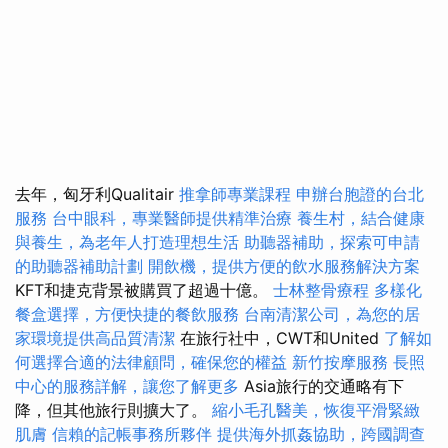
去年，匈牙利Qualitair
推拿師專業課程
申辦台胞證的台北
服務
台中眼科，專業醫師提供精準治療
養生村，結合健康
與養生，為老年人打造理想生活
助聽器補助，探索可申請
的助聽器補助計劃
開飲機，提供方便的飲水服務解決方案
KFT和捷克背景被購買了超過十億。
士林整骨療程
多樣化
餐盒選擇，方便快捷的餐飲服務
台南清潔公司，為您的居
家環境提供高品質清潔
在旅行社中，CWT和United
了解如
何選擇合適的法律顧問，確保您的權益
新竹按摩服務
長照
中心的服務詳解，讓您了解更多
Asia旅行的交通略有下
降，但其他旅行則擴大了。
縮小毛孔醫美，恢復平滑緊緻
肌膚
信賴的記帳事務所夥伴
提供海外抓姦協助，跨國調查