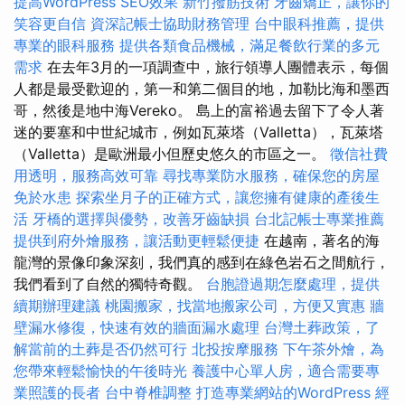
提高WordPress SEO效果
新竹撥筋技術
牙齒矯正，讓你的
笑容更自信
資深記帳士協助財務管理
台中眼科推薦，提供
專業的眼科服務
提供各類食品機械，滿足餐飲行業的多元
需求
在去年3月的一項調查中，旅行領導人團體表示，每個
人都是最受歡迎的，第一和第二個目的地，加勒比海和墨西
哥，然後是地中海Vereko。 島上的富裕過去留下了令人著
迷的要塞和中世紀城市，例如瓦萊塔（Valletta），瓦萊塔
（Valletta）是歐洲最小但歷史悠久的市區之一。
徵信社費
用透明，服務高效可靠
尋找專業防水服務，確保您的房屋
免於水患
探索坐月子的正確方式，讓您擁有健康的產後生
活
牙橋的選擇與優勢，改善牙齒缺損
台北記帳士專業推薦
提供到府外燴服務，讓活動更輕鬆便捷
在越南，著名的海
龍灣的景像印象深刻，我們真的感到在綠色岩石之間航行，
我們看到了自然的獨特奇觀。
台胞證過期怎麼處理，提供
續期辦理建議
桃園搬家，找當地搬家公司，方便又實惠
牆
壁漏水修復，快速有效的牆面漏水處理
台灣土葬政策，了
解當前的土葬是否仍然可行
北投按摩服務
下午茶外燴，為
您帶來輕鬆愉快的午後時光
養護中心單人房，適合需要專
業照護的長者
台中脊椎調整
打造專業網站的WordPress
經