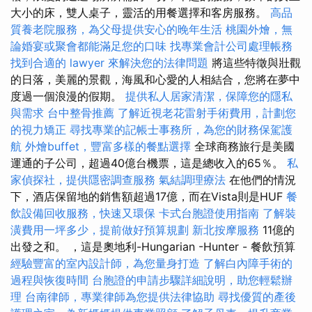
大小的床，雙人桌子，靈活的用餐選擇和客房服務。
高品
質養老院服務，為父母提供安心的晚年生活
桃園外燴，無
論婚宴或聚會都能滿足您的口味
找專業會計公司處理帳務
找到合適的 lawyer 來解決您的法律問題
將這些特徵與壯觀
的日落，美麗的景觀，海風和心愛的人相結合，您將在夢中
度過一個浪漫的假期。
提供私人居家清潔，保障您的隱私
與需求
台中整骨推薦
了解近視老花雷射手術費用，計劃您
的視力矯正
尋找專業的記帳士事務所，為您的財務保駕護
航
外燴buffet，豐富多樣的餐點選擇
全球商務旅行是美國
運通的子公司，超過40億台機票，這是總收入的65％。
私
家偵探社，提供隱密調查服務
氣結調理療法
在他們的情況
下，酒店保留地的銷售額超過17億，而在Vista則是HUF
餐
飲設備回收服務，快速又環保
卡式台胞證使用指南
了解裝
潢費用一坪多少，提前做好預算規劃
新北按摩服務
11億的
出發之和。 ，這是奧地利-Hungarian -Hunter - 餐飲預算
經驗豐富的室內設計師，為您量身打造
了解白內障手術的
過程與恢復時間
台胞證的申請步驟詳細說明，助您輕鬆辦
理
台南律師，專業律師為您提供法律協助
尋找優質的產後