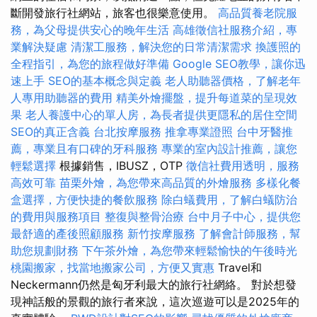
斷開發旅行社網站，旅客也很樂意使用。
高品質養老院服
務，為父母提供安心的晚年生活
高雄徵信社服務介紹，專
業解決疑慮
清潔工服務，解決您的日常清潔需求
換護照的
全程指引，為您的旅程做好準備
Google SEO教學，讓你迅
速上手
SEO的基本概念與定義
老人助聽器價格，了解老年
人專用助聽器的費用
精美外燴擺盤，提升每道菜的呈現效
果
老人養護中心的單人房，為長者提供更隱私的居住空間
SEO的真正含義
台北按摩服務
推拿專業證照
台中牙醫推
薦，專業且有口碑的牙科服務
專業的室內設計推薦，讓您
輕鬆選擇
根據銷售，IBUSZ，OTP
徵信社費用透明，服務
高效可靠
苗栗外燴，為您帶來高品質的外燴服務
多樣化餐
盒選擇，方便快捷的餐飲服務
除白蟻費用，了解白蟻防治
的費用與服務項目
整復與整骨治療
台中月子中心，提供您
最舒適的產後照顧服務
新竹按摩服務
了解會計師服務，幫
助您規劃財務
下午茶外燴，為您帶來輕鬆愉快的午後時光
桃園搬家，找當地搬家公司，方便又實惠
Travel和
Neckermann仍然是匈牙利最大的旅行社網絡。 對於想發
現神話般的景觀的旅行者來說，這次巡遊可以是2025年的