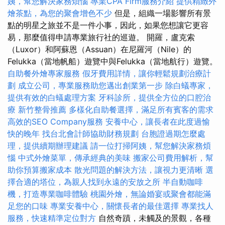
姨，幫您解決家務煩惱
專業CPA Firm服務介紹
提供精緻外
燴茶點，為您的聚會增色不少
但是，組織一場影響所有景
點的明星之旅並不是一件小事，因此，如果您想讓它更容
易，那麼值得申請專業旅行社的巡遊。 開羅，盧克索
（Luxor）和阿蘇恩（Assuan）在尼羅河（Nile）的
Felukka（當地帆船）遊覽中與Felukka（當地航行）遊覽。
自助餐外燴專家服務
假牙費用詳情，讓你輕鬆規劃治療計
劃
成立公司，專業服務助您邁出創業第一步
除白蟻專家，
提供有效的白蟻處理方案
牙科診所，提供全方位的口腔治
療
新竹整骨推薦
多樣化自助餐選擇，滿足所有賓客的需求
高效的SEO Company服務
安養中心，讓長者在此度過愉
快的晚年
找台北會計師協助財務規劃
台胞證過期怎麼處
理，提供續期辦理建議
請一位打掃阿姨，幫您解決家務煩
惱
中式外燴菜單，傳承經典的美味
搬家公司費用解析，幫
助你預算搬家成本
散光問題的解決方法，讓視力更清晰
選
擇合適的塔位，為親人找到永遠的安放之所
半自動咖啡
機，打造專業咖啡體驗
桃園外燴，無論婚宴或聚會都能滿
足您的口味
專業安養中心，關懷長者的最佳選擇
專業找人
服務，快速精準定位對方
自然奇蹟，未觸及的景觀，各種