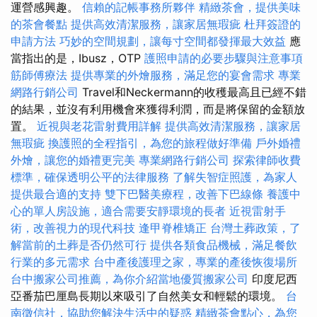
運營感興趣。
信賴的記帳事務所夥伴
精緻茶會，提供美味
的茶會餐點
提供高效清潔服務，讓家居無瑕疵
杜拜簽證的
申請方法
巧妙的空間規劃，讓每寸空間都發揮最大效益
應
當指出的是，Ibusz，OTP
護照申請的必要步驟與注意事項
筋師傅療法
提供專業的外燴服務，滿足您的宴會需求
專業
網路行銷公司
Travel和Neckermann的收穫最高且已經不錯
的結果，並沒有利用機會來獲得利潤，而是將保留的金額放
置。
近視與老花雷射費用詳解
提供高效清潔服務，讓家居
無瑕疵
換護照的全程指引，為您的旅程做好準備
戶外婚禮
外燴，讓您的婚禮更完美
專業網路行銷公司
探索律師收費
標準，確保透明公平的法律服務
了解失智症照護，為家人
提供最合適的支持
雙下巴醫美療程，改善下巴線條
養護中
心的單人房設施，適合需要安靜環境的長者
近視雷射手
術，改善視力的現代科技
逢甲脊椎矯正
台灣土葬政策，了
解當前的土葬是否仍然可行
提供各類食品機械，滿足餐飲
行業的多元需求
台中產後護理之家，專業的產後恢復場所
台中搬家公司推薦，為你介紹當地優質搬家公司
印度尼西
亞番茄巴厘島長期以來吸引了自然美女和輕鬆的環境。
台
南徵信社，協助您解決生活中的疑惑
精緻茶會點心，為您