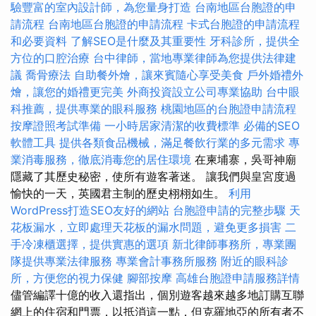
驗豐富的室內設計師，為您量身打造
台南地區台胞證的申
請流程
台南地區台胞證的申請流程
卡式台胞證的申請流程
和必要資料
了解SEO是什麼及其重要性
牙科診所，提供全
方位的口腔治療
台中律師，當地專業律師為您提供法律建
議
喬骨療法
自助餐外燴，讓來賓隨心享受美食
戶外婚禮外
燴，讓您的婚禮更完美
外商投資設立公司專業協助
台中眼
科推薦，提供專業的眼科服務
桃園地區的台胞證申請流程
按摩證照考試準備
一小時居家清潔的收費標準
必備的SEO
軟體工具
提供各類食品機械，滿足餐飲行業的多元需求
專
業消毒服務，徹底消毒您的居住環境
在柬埔寨，吳哥神廟
隱藏了其歷史秘密，使所有遊客著迷。 讓我們與皇宮度過
愉快的一天，英國君主制的歷史栩栩如生。
利用
WordPress打造SEO友好的網站
台胞證申請的完整步驟
天
花板漏水，立即處理天花板的漏水問題，避免更多損害
二
手冷凍櫃選擇，提供實惠的選項
新北律師事務所，專業團
隊提供專業法律服務
專業會計事務所服務
附近的眼科診
所，方便您的視力保健
腳部按摩
高雄台胞證申請服務詳情
儘管編譯十億的收入還指出，個別遊客越來越多地訂購互聯
網上的住宿和門票，以抵消這一點，但克羅地亞的所有者不