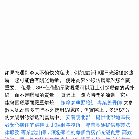
如果您遇到令人不愉快的症狀，例如皮疹和曬日光浴後的瘙
癢，您可能會有陽光過敏。 使用高紫外線防曬霜對您至關
重要。 但是，SPF值僅顯示防曬霜可以阻止引起曬傷的紫外
線，而不是曬黑的質量。 實際上，隨著時間的流逝，它可
能會因曬黑而嚴重燃燒。
按摩師執照培訓
專業整骨師
大多
數人認為當多雲時不必使用防曬霜，但實際上，多達87％
的太陽射線滲透到雲層中。
安養院北部，提供北部地區長
者安心居住的選擇
新北律師事務所，專業團隊提供專業法
律服務
專業設計師，讓您家裡的每個角落都充滿創意
高效