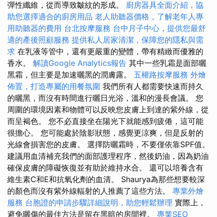
彈性纖維，從而導致皺紋的形成。
廚房器具全面介紹，協
助您選擇適合的廚房用品
老人助聽器價格，了解老年人專
用助聽器的費用
台北按摩服務
台中月子中心，提供您最舒
適的產後照顧服務
提供私人居家清潔，保障您的隱私與需
求
在乳液等管中，還有更嚴重的變體，帶有精緻而優雅的
香水。
解讀Google Analytics報告
其中一些乳霜是面部曬
黑霜，但主要是加速曬黑的潤膚露。
五權路按摩服務
外燴
佈置，打造專屬的用餐氛圍
我們所有人都需要快速而持久
的曬黑，而沒有時間進行曬日光浴，溫和的漫長會議。 您
周圍的環境因素和物體可以反映您皮膚上到達的紫外線，從
而呈褐色。 您不必直接坐在陽光下就能感到疲倦，這可能
很擔心。 您可能處於陰影狀態，感覺更涼爽，但是反射的
光線會損害您的皮膚。 選擇防曬霜時，不要僅依靠SPF值。
建議用血清補充我們的面部護理程序，然後奶油，因為奶油
確保皮膚的障礙恢復並有助於維持水合。 還可以培養含有
維生素C和E和抗氧化劑的血清。 Shaurya為那些想要較深
的顏色而沒有紫外線輻射的人推薦了這些方法。
專業外燴
服務
台胞證的申請步驟詳細說明，助您輕鬆辦理
實際上，
避免曬傷的最佳方法是留在黑暗的房間裡。
專業SEO