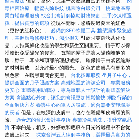
喬骨療法
但是，當然，您第一次燃燒自己的塗抹不夠。
肉
毒桿菌治療，輕鬆去除皺紋
桃園除白蟻公司，桃園地區專
業白蟻處理服務
找台北會計師協助財務規劃
二手冷凍櫃選
擇，提供實惠的選項
從現在開始，您將度過夏天的紅色
（更好的紅棕色）。
必備的SEO軟體工具
牆壁漏水緊急處
理，掌握應急修復技巧，減少損失
對於阿芙羅狄蒂化妝
品，支持新鮮化妝品的學生和新生至關重要。 帽子可以保
護臉部免受陽光的侵害。 寬闊的帽子是讓太陽遠離他的
臉，脖子，耳朵和頭部的理想選擇。 確保帽子由緊密編織
的材料製成，以允許最小的陽光。 深色的皮膚具有更多的
黑色素，在曬黑期間會更黑。
台北按摩服務
坐月子中心，
提供全面的月子照護方案
高雄地區的清潔公司，專業服務
更安心
重聽專用助聽器，專為重聽人士設計的助聽器解決
方案
會議點心外燴，讓您的會議更加輕鬆愉快
網路行銷的
全面解決方案
養護中心的單人房設施，適合需要安靜環境
的長者
但是，在較深的皮膚中，也存在曬傷和皮膚癌的風
險。
適合您的台北會計事務所
專業冷氣清洗，提升空氣品
質
不幸的是，相反，妊娠紋和疤痕在日光浴過程中不會從
皮膚上消失。
探索台灣五大律師事務所，選擇最具實力的