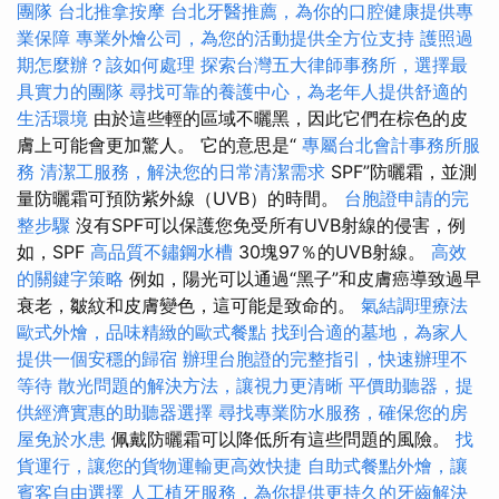
團隊
台北推拿按摩
台北牙醫推薦，為你的口腔健康提供專
業保障
專業外燴公司，為您的活動提供全方位支持
護照過
期怎麼辦？該如何處理
探索台灣五大律師事務所，選擇最
具實力的團隊
尋找可靠的養護中心，為老年人提供舒適的
生活環境
由於這些輕的區域不曬黑，因此它們在棕色的皮
膚上可能會更加驚人。 它的意思是“
專屬台北會計事務所服
務
清潔工服務，解決您的日常清潔需求
SPF”防曬霜，並測
量防曬霜可預防紫外線（UVB）的時間。
台胞證申請的完
整步驟
沒有SPF可以保護您免受所有UVB射線的侵害，例
如，SPF
高品質不鏽鋼水槽
30塊97％的UVB射線。
高效
的關鍵字策略
例如，陽光可以通過“黑子”和皮膚癌導致過早
衰老，皺紋和皮膚變色，這可能是致命的。
氣結調理療法
歐式外燴，品味精緻的歐式餐點
找到合適的墓地，為家人
提供一個安穩的歸宿
辦理台胞證的完整指引，快速辦理不
等待
散光問題的解決方法，讓視力更清晰
平價助聽器，提
供經濟實惠的助聽器選擇
尋找專業防水服務，確保您的房
屋免於水患
佩戴防曬霜可以降低所有這些問題的風險。
找
貨運行，讓您的貨物運輸更高效快捷
自助式餐點外燴，讓
賓客自由選擇
人工植牙服務，為你提供更持久的牙齒解決