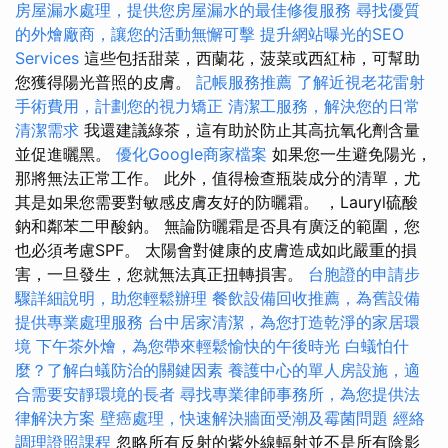
房屋漏水處理，提供您房屋漏水的最佳修復服務
尋找優質
的外燴廠商，讓您的活動無懈可擊
提升網站曝光的SEO
Services
這些包括甜菜，西蘭花，菠菜或西紅柿，可幫助
您獲得陽光普照的皮膚。
記帳服務推薦
了解近視老花雷射
手術費用，計劃您的視力矯正
清潔工服務，解決您的日常
清潔需求
我還建議綠茶，這有助於防止其高抗氧化劑含量
並促進曬黑。
優化Google商家檔案
如果您一生避免陽光，
那將無法正常工作。 此外，值得檢查瓶裝成分的清單，尤
其是如果您需要對敏感皮膚友好的防曬霜。 ，Lauryl硫酸
鈉和鄰苯二甲酸鈉。 無論防曬霜是否具有廣泛的範圍，您
也必須考慮SPF。 太陽會對健康的皮膚造成如此嚴重的損
害，一旦發生，您就無法真正扭轉損害。
台胞證的申請步
驟詳細說明，助您輕鬆辦理
餐飲設備回收推薦，為舊設備
提供專業處理服務
台中居家清潔，為您打造乾淨的家居環
境
下午茶外燴，為您帶來輕鬆愉快的午後時光
白蟻怕什
麼？了解白蟻防治的關鍵因素
養護中心的單人房設施，適
合需要安靜環境的長者
尋找專業律師事務所，為您提供法
律解決方案
壁癌處理，快速解決牆面受潮及霉菌問題
經絡
調理證照課程
忽略所有反射的紫外線輻射並不是所有陰影