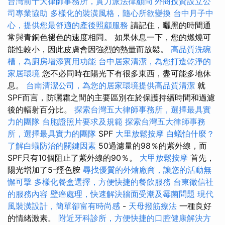
台灣前十大律師事務所，實力派法律顧問
外商投資設立公
司專業協助
多樣化的裝潢風格，隨心所欲變換
台中月子中
心，提供您最舒適的產後照顧服務
請記住，曬黑的時間通
常與青銅色褪色的速度相同。 如果休息一下，您的燃燒可
能性較小，因此皮膚會因強烈的熱量而放鬆。
高品質洗碗
槽，為廚房增添實用功能
台中居家清潔，為您打造乾淨的
家居環境
您不必同時在陽光下有很多東西，盡可能多地休
息。
台南清潔公司，為您的居家環境提供高品質清潔
就
SPF而言，防曬霜之間的主要區別在於保護持續時間和過濾
後的輻射百分比。
探索台灣五大律師事務所，選擇最具實
力的團隊
台胞證照片要求及規範
探索台灣五大律師事務
所，選擇最具實力的團隊
SPF
大里放鬆按摩
白蟻怕什麼？
了解白蟻防治的關鍵因素
50過濾量的98％的紫外線，而
SPF只有10個阻止了紫外線的90％。
大甲放鬆按摩
首先，
陽光增加了5-羥色胺
尋找優質的外燴廠商，讓您的活動無
懈可擊
多樣化餐盒選擇，方便快捷的餐飲服務
台東徵信社
的服務內容
壁癌處理，快速解決牆面受潮及霉菌問題
現代
風裝潢設計，簡單卻富有時尚感
-
天母撥筋療法
一種良好
的情緒激素。
附近牙科診所，方便快捷的口腔健康解決方