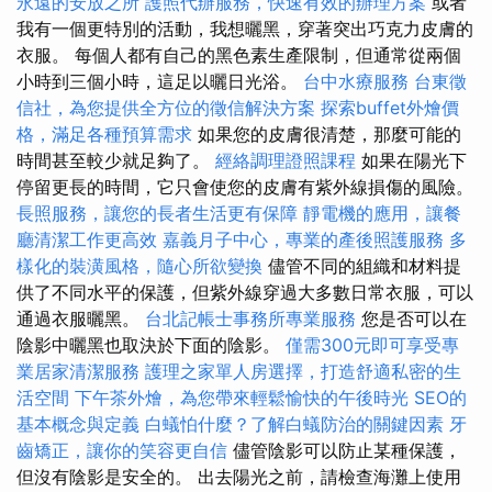
永遠的安放之所
護照代辦服務，快速有效的辦理方案
或者
我有一個更特別的活動，我想曬黑，穿著突出巧克力皮膚的
衣服。 每個人都有自己的黑色素生產限制，但通常從兩個
小時到三個小時，這足以曬日光浴。
台中水療服務
台東徵
信社，為您提供全方位的徵信解決方案
探索buffet外燴價
格，滿足各種預算需求
如果您的皮膚很清楚，那麼可能的
時間甚至較少就足夠了。
經絡調理證照課程
如果在陽光下
停留更長的時間，它只會使您的皮膚有紫外線損傷的風險。
長照服務，讓您的長者生活更有保障
靜電機的應用，讓餐
廳清潔工作更高效
嘉義月子中心，專業的產後照護服務
多
樣化的裝潢風格，隨心所欲變換
儘管不同的組織和材料提
供了不同水平的保護，但紫外線穿過大多數日常衣服，可以
通過衣服曬黑。
台北記帳士事務所專業服務
您是否可以在
陰影中曬黑也取決於下面的陰影。
僅需300元即可享受專
業居家清潔服務
護理之家單人房選擇，打造舒適私密的生
活空間
下午茶外燴，為您帶來輕鬆愉快的午後時光
SEO的
基本概念與定義
白蟻怕什麼？了解白蟻防治的關鍵因素
牙
齒矯正，讓你的笑容更自信
儘管陰影可以防止某種保護，
但沒有陰影是安全的。 出去陽光之前，請檢查海灘上使用