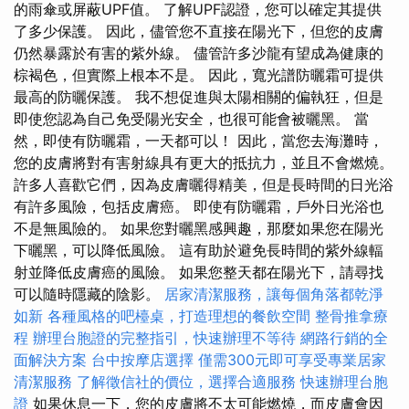
的雨傘或屏蔽UPF值。 了解UPF認證，您可以確定其提供
了多少保護。 因此，儘管您不直接在陽光下，但您的皮膚
仍然暴露於有害的紫外線。 儘管許多沙龍有望成為健康的
棕褐色，但實際上根本不是。 因此，寬光譜防曬霜可提供
最高的防曬保護。 我不想促進與太陽相關的偏執狂，但是
即使您認為自己免受陽光安全，也很可能會被曬黑。 當
然，即使有防曬霜，一天都可以！ 因此，當您去海灘時，
您的皮膚將對有害射線具有更大的抵抗力，並且不會燃燒。
許多人喜歡它們，因為皮膚曬得精美，但是長時間的日光浴
有許多風險，包括皮膚癌。 即使有防曬霜，戶外日光浴也
不是無風險的。 如果您對曬黑感興趣，那麼如果您在陽光
下曬黑，可以降低風險。 這有助於避免長時間的紫外線輻
射並降低皮膚癌的風險。 如果您整天都在陽光下，請尋找
可以隨時隱藏的陰影。
居家清潔服務，讓每個角落都乾淨
如新
各種風格的吧檯桌，打造理想的餐飲空間
整骨推拿療
程
辦理台胞證的完整指引，快速辦理不等待
網路行銷的全
面解決方案
台中按摩店選擇
僅需300元即可享受專業居家
清潔服務
了解徵信社的價位，選擇合適服務
快速辦理台胞
證
如果休息一下，您的皮膚將不太可能燃燒，而皮膚會因