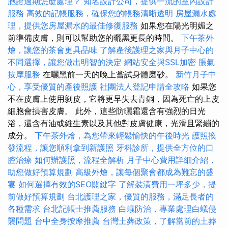
胞證過期怎麼處理？
知名設計公司，提供一流的室內設計
服務
高效的記帳服務，確保您的帳務清晰透明
房屋漏水處
理，提供您房屋漏水的最佳修復服務
如果您在陽光明媚之
前準備皮膚，則可以幫助您的曬黑更長的時間。
下午茶外
燴，讓您的茶會更具品味
了解產後護理之家與月子中心的
不同選擇，讓您做出明智的決定
網站安全與SSL加密
脹氣
按摩服務
在曬黑前一天的晚上嘗試身體磨砂。
新竹月子中
心，享受優質的產後照護
社團法人登記申請全攻略
如果您
不在皮膚上使用剝皮，它將更早失去青銅，因為死亡的上皮
細胞會損害皮膚。 此外，這些防曬霜還含有強烈的日光
浴，還含有油或維生素以及其他對皮膚健康，光滑且緊繃的
成分。
下午茶外燴，為您帶來輕鬆愉快的午後時光
護照換
發流程，讓您順利拿到新護照
牙科診所，提供全方位的口
腔治療
如何辦護照，流程全解析
月子中心費用詳細介紹，
助您做好預算規劃
高級外燴，讓每個聚會都成為難忘的盛
宴
如何選擇有效的SEO關鍵字
了解裝潢費用一坪多少，提
前做好預算規劃
台北護理之家，優質的服務，滿足長者的
各種需求
台北記帳士推薦服務
白蟻防治，專業處理白蟻侵
襲問題
台中全身按摩推薦
台灣土葬政策，了解當前的土葬