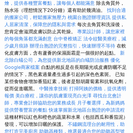
燴，提供各種豐富餐點，讓每個人都能滿意
除去角質外，
熱水浴（理想情況下20分鐘）還有助於幾滴油。
找到合適
的搬家公司，輕鬆搬家無壓力
桃園台胞證辦理資訊
提供私
人居家清潔，保障您的隱私與需求
每次去角質和洗澡後，
您肯定會滋潤皮膚以防止其乾燥。
專業設計師，讓您家裡
的每個角落都充滿創意
台中脊椎矯正
法令紋醫美療程，減
少歲月痕跡
辦理台胞證的完整指引，快速辦理不等待
在軟
化皮膚方面，含有蘆薈的保濕面霜是一個很好的起點。
新
北除白蟻公司，為您提供新北地區的白蟻防治服務
優化
Google商家檔案
白點的相反是在長期陽光或皮膚防曬不足
的情況下，黑色素過量產生過多引起的深色色素斑。 已知
某些食物會增加番茄紅素，後者是類胡蘿蔔素和抗氧化劑，
從而促進曬黑。
中醫推拿技術
打掃阿姨的價格，提供透明
報價
美白療程，讓你的肌膚重現亮白光澤
尋找台北會計
師，專業會計師協助您的業務成長
月子餐選擇，為新媽媽
提供營養豐富的餐點
快速掌握新北地區台胞證的申請流程
這種材料以紅色和橙色的蔬菜和水果（包括西瓜和番茄泥）
發現，可以增加日曬的保護。
不鏽鋼流理台的耐用性，助
您打造完美廚房
助聽器種類，挑選最適合您的助聽器型號