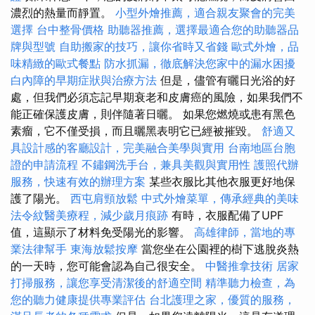
濃烈的熱量而靜置。
小型外燴推薦，適合親友聚會的完美
選擇
台中整骨價格
助聽器推薦，選擇最適合您的助聽器品
牌與型號
自助搬家的技巧，讓你省時又省錢
歐式外燴，品
味精緻的歐式餐點
防水抓漏，徹底解決您家中的漏水困擾
白內障的早期症狀與治療方法
但是，儘管有曬日光浴的好
處，但我們必須忘記早期衰老和皮膚癌的風險，如果我們不
能正確保護皮膚，則伴隨著日曬。 如果您燃燒或患有黑色
素瘤，它不僅受損，而且曬黑表明它已經被摧毀。
舒適又
具設計感的客廳設計，完美融合美學與實用
台南地區台胞
證的申請流程
不鏽鋼洗手台，兼具美觀與實用性
護照代辦
服務，快速有效的辦理方案
某些衣服比其他衣服更好地保
護了陽光。
西屯肩頸放鬆
中式外燴菜單，傳承經典的美味
法令紋醫美療程，減少歲月痕跡
有時，衣服配備了UPF
值，這顯示了材料免受陽光的影響。
高雄律師，當地的專
業法律幫手
東海放鬆按摩
當您坐在公園裡的樹下逃脫炎熱
的一天時，您可能會認為自己很安全。
中醫推拿技術
居家
打掃服務，讓您享受清潔後的舒適空間
精準聽力檢查，為
您的聽力健康提供專業評估
台北護理之家，優質的服務，