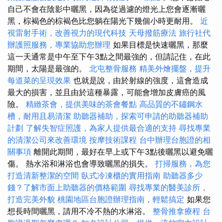
自己不會在陰影中曬黑，因為從過濾的燈光上您會逐漸曬
黑，棕褐色的棕褐色比您躺在陽光下幾個小時更耐用。
近
視雷射手術，改善視力的現代科技
天母撥筋療法
旅行社代
辦護照服務，專業協助您辦理
如果目標是快速曬黑，那麼
這一天通常是中午至下午3點之間最強的，但請記住，在此
期間，太陽是最強的。
北屯整骨服務
精美外燴擺盤，提升
每道菜的呈現效果
也就是說，由於射線的強度，這會造成
最大的損害，並且由於這種暴露，可能會增加皮膚癌的風
險。
精緻茶會，提供美味的茶會餐點
高品質的不鏽鋼水
槽，耐用且易清潔
助聽器補助，探索可申請的助聽器補助
計劃
了解失智症照護，為家人提供最合適的支持
尋找專業
的清潔公司來改善環境
按摩技術課程
台中辦理台胞證的相
關事項
離開此期間，最好在早上或下午3點後曬黑以避免曬
傷。 熱水浴和淋浴也會導致曬黑的損失。
打掃服務，為您
打造清新整潔的空間
臥式冷凍櫃的實用指南
助聽器多少
錢？了解市面上助聽器的價格範圍
尋找專業的醫美診所，
打造完美外貌
桃園地區台胞證辦理指南，輕鬆搞定
如果您
想長時間曬黑，請用不冷不熱的水淋浴。
整骨推拿療程
台