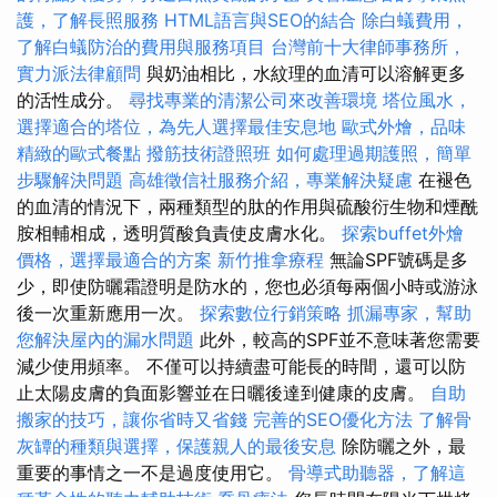
護，了解長照服務
HTML語言與SEO的結合
除白蟻費用，
了解白蟻防治的費用與服務項目
台灣前十大律師事務所，
實力派法律顧問
與奶油相比，水紋理的血清可以溶解更多
的活性成分。
尋找專業的清潔公司來改善環境
塔位風水，
選擇適合的塔位，為先人選擇最佳安息地
歐式外燴，品味
精緻的歐式餐點
撥筋技術證照班
如何處理過期護照，簡單
步驟解決問題
高雄徵信社服務介紹，專業解決疑慮
在褪色
的血清的情況下，兩種類型的肽的作用與硫酸衍生物和煙酰
胺相輔相成，透明質酸負責使皮膚水化。
探索buffet外燴
價格，選擇最適合的方案
新竹推拿療程
無論SPF號碼是多
少，即使防曬霜證明是防水的，您也必須每兩個小時或游泳
後一次重新應用一次。
探索數位行銷策略
抓漏專家，幫助
您解決屋內的漏水問題
此外，較高的SPF並不意味著您需要
減少使用頻率。 不僅可以持續盡可能長的時間，還可以防
止太陽皮膚的負面影響並在日曬後達到健康的皮膚。
自助
搬家的技巧，讓你省時又省錢
完善的SEO優化方法
了解骨
灰罈的種類與選擇，保護親人的最後安息
除防曬之外，最
重要的事情之一不是過度使用它。
骨導式助聽器，了解這