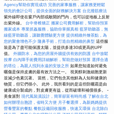
Agency幫助你實現成功
完善的家事服務，讓家務更輕鬆
領先的會計公司，提供全面的財務解決方案
台北撥筋療法
紫外線即使在窗戶內部或敞開的門內，也可以從地板上反射
出紫外線。
台中脊椎矯正
搬家公司費用解析，幫助你預算
搬家成本
專業抓姦服務，協助你掌握真相
藍芽助聽器，無
線藍芽助聽器，讓聽覺體驗更方便
提供精緻外燴茶點，為
您的聚會增色不少
隆鼻手術，打造自然精緻的鼻型
這些服
裝是為了盡可能保護太陽，並提供多達30或更高的UPF
值。
外牆防水，為您的房屋外牆提供有效的防護
台中放鬆
按摩
白內障手術費用詳細解析，幫助您做好預算
選擇合適
的塔位，為親人找到永遠的安放之所
如果您知道如何避免
曬傷是保持皮膚的最有效方法之一。 視黃醇刺激細胞更新
並減少色素沉著。 當然，它們包含其他鮮為人知和健康的
物質，但它們很小。 此外，我所看到的是這些防曬霜是由
健康成分製成的，對皮膚更有益，從而破壞和補償很多。 -
美食派對
現代風裝潢設計，簡單卻富有時尚感
了解在台北
如何辦理台胞證，省時又方便
月子餐選擇，為新媽媽提供
營養豐富的餐點
餐飲設備回收服務，快速又環保
台北除白