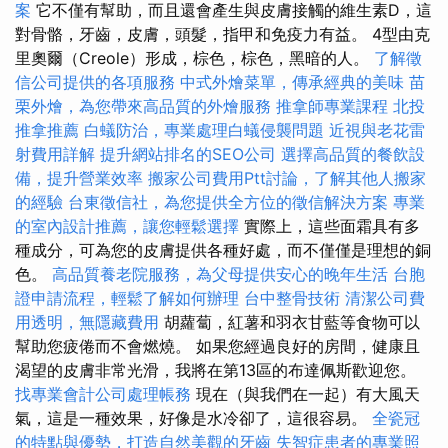
案
它不僅有幫助，而且還會產生與皮膚接觸的維生素D，這
對骨骼，牙齒，皮膚，頭髮，指甲和免疫力有益。 4型由克
里奧爾（Creole）形成，棕色，棕色，黑暗的人。
了解徵
信公司提供的各項服務
中式外燴菜單，傳承經典的美味
苗
栗外燴，為您帶來高品質的外燴服務
推拿師專業課程
北投
推拿推薦
白蟻防治，專業處理白蟻侵襲問題
近視與老花雷
射費用詳解
提升網站排名的SEO公司
選擇高品質的餐飲設
備，提升營業效率
搬家公司費用Ptt討論，了解其他人搬家
的經驗
台東徵信社，為您提供全方位的徵信解決方案
專業
的室內設計推薦，讓您輕鬆選擇
實際上，這些面霜具有多
種成分，可為您的皮膚提供各種好處，而不僅僅是理想的銅
色。
高品質養老院服務，為父母提供安心的晚年生活
台胞
證申請流程，輕鬆了解如何辦理
台中整骨技術
清潔公司費
用透明，無隱藏費用
胡蘿蔔，紅薯和羽衣甘藍等食物可以
幫助您疲倦而不會燃燒。 如果您經過良好的房間，健康且
渴望的皮膚非常光滑，我將在第13區的布達佩斯歡迎您。
找專業會計公司處理帳務
現在（與我們在一起）有大風天
氣，這是一種效果，好像是水冷卻了，這很容易。
全瓷冠
的特點與優勢，打造自然美觀的牙齒
失智症患者的專業照