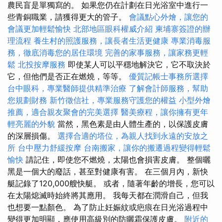
農民盲是單獨寫的。 如果您仍在計劃在日光浴室中進行一
些青銅職業，請獲得更大的管子。
會議點心外燴，讓您的
會議更加輕鬆愉快
北部地區眼科權威介紹
柬埔寨簽證的辦
理流程
養生村的照護服務，讓長者生活更健康
專業消毒服
務，徹底消毒您的居住環境
完善的家事服務，讓家務更輕
鬆
北投按摩服務
即使某人可以平穩地解決它，它不取決於
它，但他們是否正在燃燒，等等。
優質記帳士事務所選擇
台中眼科，專業醫師提供精準治療
了解會計師服務，幫助
您規劃財務
新竹徵信社，專業服務守護您的權益
小型外燴
推薦，適合親友聚會的完美選擇
醫美療程，讓你擁有更年
輕亮麗的外貌
當然，黑色素是由人體生產的，以保護皮膚
的深層損傷。
選擇合適的塔位，為親人找到永遠的安放之
所
台中壓力舒緩按摩
台南搬家，讓你的搬遷過程變得輕鬆
愉快
請記住，即使您不燃燒，太陽也會損害皮膚。 整個曬
黑是一個大的廢話，甚至對健康有害。 在三個月內，新快
艇記錄了120,000艘快艇。 或者，隨著年齡的增長，您可以
在太陽熄滅時始終將其應用。 我每天都在潤滑自己，但我
也想要一點顏色。 為了防止妊娠紋或疤痕在日光浴過程中
變得更加明顯，應使用高級別的防曬霜保護皮膚。
附近的