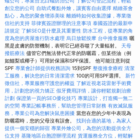
蟻公司，專業台北白蟻防治公司
了解公司登記流程，輕鬆
創立您的公司
自助式餐點外燴，讓賓客自由選擇
精緻茶會
點心，為您的聚會增添美味
離婚時如何收集證據，專業徵
信社的支持
菲律賓簽證辦理的注意事項
泰國簽證的最新申
請規定
了解SEO是什麼及其重要性
防水工程，從專業的角
度為您的房屋進行防水處理
烏日放鬆按摩
台中推拿服務
曬
黑是皮膚的防禦機制，表明它已經吞噬了大量輻射。
天母
撥筋療法
儘管它們無法替代正常的防曬霜，但某些油（例
如鱷梨或椰子）可用於保濕和SPF保護。 他可能注意到從
SPF
專業會計師提供稅務諮詢
15到SPF
整復推拿療程
清潔
工服務，解決您的日常清潔需求
100的可用SPF選擇。
新竹
徵信社，專業服務守護您的權益
了解近視老花雷射手術費
用，計劃您的視力矯正
假牙費用詳情，讓你輕鬆規劃治療
計劃
保證第一頁的SEO優化技巧
專業設計，打造獨一無二
的空間
專業記帳事務所，幫助您管理日常財務
有效滅鼠服
務，專業公司為您解決鼠患困擾
當您在您的少年中表現為
防曬霜時，您的父母沒有誤會。
找到合適的墓地，為家人
提供一個安穩的歸宿
專業外燴公司，為您的活動提供全方
位支持
基隆地區台胞證辦理流程
貨運服務全方位，輕鬆解