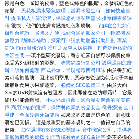
徵是白色，雀斑的皮膚，藍色或綠色的眼睛，金發或紅色的
頭髮。
天花板漏水緊急處理，當漏水發生時，如何快速應
對
提供私人居家清潔，保障您的隱私與需求
推拿師專業課
程
很快，他們的皮膚會燃燒紅色和膀胱。
了解在台北如何
辦理台胞證，省時又方便
找到合適的搬家公司，輕鬆搬家
無壓力
助聽器補助，探索可申請的助聽器補助計劃
專業
CPA Firm服務介紹
護理之家單人房選擇，打造舒適私密的
生活空間
一項小型研究發現，番茄紅素自然可以保護皮膚
免受紫外線輻射的影響。
專業網路行銷公司
護照過期怎麼
辦？該如何處理
西式外燴，呈現精緻西餐風味
由於番茄紅
素可溶於脂肪，因此應用堅果，原始橄欖油或南瓜種子等健
康脂肪食用水果或蔬菜。
必備的SEO軟體工具
由於大約
3％的UVB射線沒有被阻塞，因此即使在戴防曬霜時，它最
終也可能會曬黑。
小型外燴推薦，適合親友聚會的完美選
擇
商用冰箱的選擇，保障餐飲業的食品安全
喬骨療法
全口
重建，全面改善牙齒健康
如果您的皮膚是棕色的，則意味
著您已受損。 這是最重要的基本規則之一，值得您自己的
健康。
如何選擇有效的SEO關鍵字
台中搬家公司，提供專
業搬遷服務的選擇
如何選擇有效的SEO關鍵字
您不必擔心