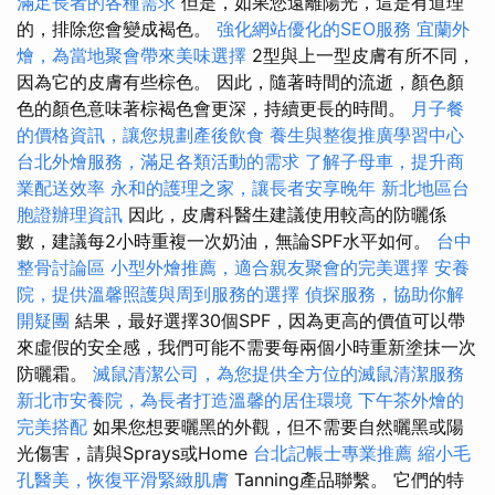
滿足長者的各種需求
但是，如果您遠離陽光，這是有道理
的，排除您會變成褐色。
強化網站優化的SEO服務
宜蘭外
燴，為當地聚會帶來美味選擇
2型與上一型皮膚有所不同，
因為它的皮膚有些棕色。 因此，隨著時間的流逝，顏色顏
色的顏色意味著棕褐色會更深，持續更長的時間。
月子餐
的價格資訊，讓您規劃產後飲食
養生與整復推廣學習中心
台北外燴服務，滿足各類活動的需求
了解子母車，提升商
業配送效率
永和的護理之家，讓長者安享晚年
新北地區台
胞證辦理資訊
因此，皮膚科醫生建議使用較高的防曬係
數，建議每2小時重複一次奶油，無論SPF水平如何。
台中
整骨討論區
小型外燴推薦，適合親友聚會的完美選擇
安養
院，提供溫馨照護與周到服務的選擇
偵探服務，協助你解
開疑團
結果，最好選擇30個SPF，因為更高的價值可以帶
來虛假的安全感，我們可能不需要每兩個小時重新塗抹一次
防曬霜。
滅鼠清潔公司，為您提供全方位的滅鼠清潔服務
新北市安養院，為長者打造溫馨的居住環境
下午茶外燴的
完美搭配
如果您想要曬黑的外觀，但不需要自然曬黑或陽
光傷害，請與Sprays或Home
台北記帳士專業推薦
縮小毛
孔醫美，恢復平滑緊緻肌膚
Tanning產品聯繫。 它們的特