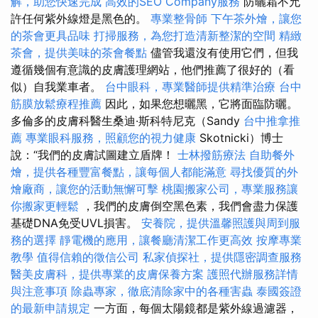
解，助您快速完成
高效的SEO Company服務
防曬霜不允
許任何紫外線燈是黑色的。
專業整骨師
下午茶外燴，讓您
的茶會更具品味
打掃服務，為您打造清新整潔的空間
精緻
茶會，提供美味的茶會餐點
儘管我還沒有使用它們，但我
遵循幾個有意識的皮膚護理網站，他們推薦了很好的（看
似）自我業車者。
台中眼科，專業醫師提供精準治療
台中
筋膜放鬆療程推薦
因此，如果您想曬黑，它將面臨防曬。
多倫多的皮膚科醫生桑迪·斯科特尼克（Sandy
台中推拿推
薦
專業眼科服務，照顧您的視力健康
Skotnicki）博士
說：“我們的皮膚試圖建立盾牌！
士林撥筋療法
自助餐外
燴，提供各種豐富餐點，讓每個人都能滿意
尋找優質的外
燴廠商，讓您的活動無懈可擊
桃園搬家公司，專業服務讓
你搬家更輕鬆
，我們的皮膚倒空黑色素，我們會盡力保護
基礎DNA免受UVL損害。
安養院，提供溫馨照護與周到服
務的選擇
靜電機的應用，讓餐廳清潔工作更高效
按摩專業
教學
值得信賴的徵信公司
私家偵探社，提供隱密調查服務
醫美皮膚科，提供專業的皮膚保養方案
護照代辦服務詳情
與注意事項
除蟲專家，徹底清除家中的各種害蟲
泰國簽證
的最新申請規定
一方面，每個太陽鏡都是紫外線過濾器，