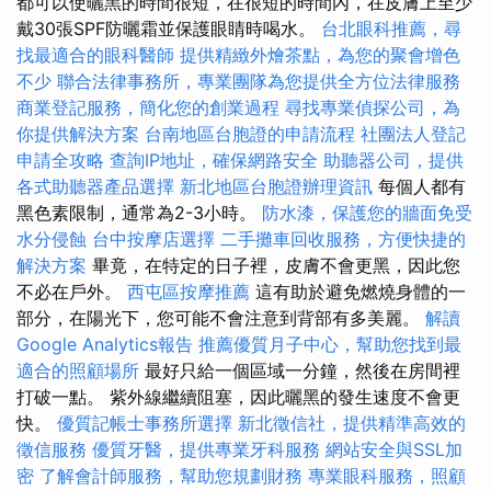
都可以使曬黑的時間很短，在很短的時間內，在皮膚上至少
戴30張SPF防曬霜並保護眼睛時喝水。
台北眼科推薦，尋
找最適合的眼科醫師
提供精緻外燴茶點，為您的聚會增色
不少
聯合法律事務所，專業團隊為您提供全方位法律服務
商業登記服務，簡化您的創業過程
尋找專業偵探公司，為
你提供解決方案
台南地區台胞證的申請流程
社團法人登記
申請全攻略
查詢IP地址，確保網路安全
助聽器公司，提供
各式助聽器產品選擇
新北地區台胞證辦理資訊
每個人都有
黑色素限制，通常為2-3小時。
防水漆，保護您的牆面免受
水分侵蝕
台中按摩店選擇
二手攤車回收服務，方便快捷的
解決方案
畢竟，在特定的日子裡，皮膚不會更黑，因此您
不必在戶外。
西屯區按摩推薦
這有助於避免燃燒身體的一
部分，在陽光下，您可能不會注意到背部有多美麗。
解讀
Google Analytics報告
推薦優質月子中心，幫助您找到最
適合的照顧場所
最好只給一個區域一分鐘，然後在房間裡
打破一點。 紫外線繼續阻塞，因此曬黑的發生速度不會更
快。
優質記帳士事務所選擇
新北徵信社，提供精準高效的
徵信服務
優質牙醫，提供專業牙科服務
網站安全與SSL加
密
了解會計師服務，幫助您規劃財務
專業眼科服務，照顧