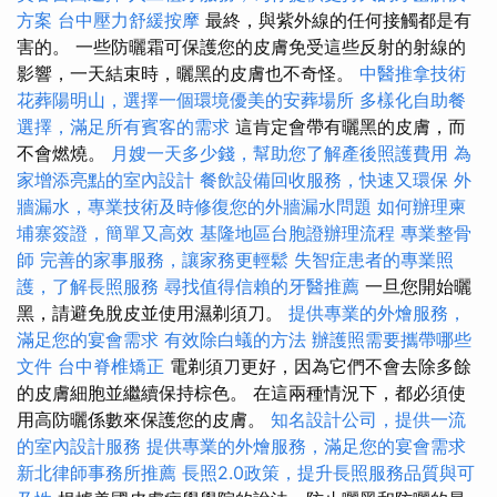
方案
台中壓力舒緩按摩
最終，與紫外線的任何接觸都是有
害的。 一些防曬霜可保護您的皮膚免受這些反射的射線的
影響，一天結束時，曬黑的皮膚也不奇怪。
中醫推拿技術
花葬陽明山，選擇一個環境優美的安葬場所
多樣化自助餐
選擇，滿足所有賓客的需求
這肯定會帶有曬黑的皮膚，而
不會燃燒。
月嫂一天多少錢，幫助您了解產後照護費用
為
家增添亮點的室內設計
餐飲設備回收服務，快速又環保
外
牆漏水，專業技術及時修復您的外牆漏水問題
如何辦理柬
埔寨簽證，簡單又高效
基隆地區台胞證辦理流程
專業整骨
師
完善的家事服務，讓家務更輕鬆
失智症患者的專業照
護，了解長照服務
尋找值得信賴的牙醫推薦
一旦您開始曬
黑，請避免脫皮並使用濕剃須刀。
提供專業的外燴服務，
滿足您的宴會需求
有效除白蟻的方法
辦護照需要攜帶哪些
文件
台中脊椎矯正
電剃須刀更好，因為它們不會去除多餘
的皮膚細胞並繼續保持棕色。 在這兩種情況下，都必須使
用高防曬係數來保護您的皮膚。
知名設計公司，提供一流
的室內設計服務
提供專業的外燴服務，滿足您的宴會需求
新北律師事務所推薦
長照2.0政策，提升長照服務品質與可