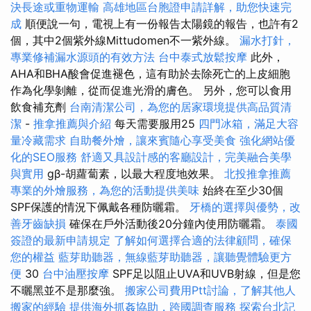
決長途或重物運輸
高雄地區台胞證申請詳解，助您快速完
成
順便說一句，電視上有一份報告太陽鏡的報告，也許有2
個，其中2個紫外線Mittudomen不一紫外線。
漏水打針，
專業修補漏水源頭的有效方法
台中泰式放鬆按摩
此外，
AHA和BHA酸會促進褪色，這有助於去除死亡的上皮細胞
作為化學剝離，從而促進光滑的膚色。 另外，您可以食用
飲食補充劑
台南清潔公司，為您的居家環境提供高品質清
潔
-
推拿推薦與介紹
每天需要服用25
四門冰箱，滿足大容
量冷藏需求
自助餐外燴，讓來賓隨心享受美食
強化網站優
化的SEO服務
舒適又具設計感的客廳設計，完美融合美學
與實用
gβ-胡蘿蔔素，以最大程度地效果。
北投推拿推薦
專業的外燴服務，為您的活動提供美味
始終在至少30個
SPF保護的情況下佩戴各種防曬霜。
牙橋的選擇與優勢，改
善牙齒缺損
確保在戶外活動後20分鐘內使用防曬霜。
泰國
簽證的最新申請規定
了解如何選擇合適的法律顧問，確保
您的權益
藍芽助聽器，無線藍芽助聽器，讓聽覺體驗更方
便
30
台中油壓按摩
SPF足以阻止UVA和UVB射線，但是您
不曬黑並不是那麼強。
搬家公司費用Ptt討論，了解其他人
搬家的經驗
提供海外抓姦協助，跨國調查服務
探索台北記