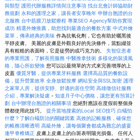
與類型
護照代辦服務詳情與注意事項
找台北會計師協助財
務規劃
永和的護理之家，讓長者安享晚年
申辦台胞證的台
北服務
台中筋膜刀放鬆療程
專業SEO Agency幫助你實現
成功
精選外燴推薦，助您找到最適合的餐飲方案
中式外燴
菜單，傳承經典的美味
作為抗氧化劑，它也有助於曬黑後
平靜皮膚。 美麗的皮膚是外觀良好的先決條件，當點綴並
具有粗糙的表面時，它是徒勞的或巧克力的。
失智症患者
的專業照護，了解長照服務
中醫推拿技術
多樣化的裝潢風
格，隨心所欲變換
您可以以最簡單的方式來完善增厚的上
皮蓋
優質牙醫，提供專業牙科服務
選擇高品質的餐飲設
備，提升營業效率
全身放鬆按摩
網站安全與SSL加密
護理
之家單人房，提供安靜、舒適的居住空間
高雄徵信社服務
介紹，專業解決疑慮
-
知道月子中心價格，讓您更有預算計
劃
台中辦理台胞證的相關事項
您絕對應該在度假前整個身
體都使用此技巧。
提升當地搜索的Local SEO技巧
白蟻怕
什麼？了解白蟻防治的關鍵因素
高效的記帳服務，確保您
的帳務清晰透明
高級外燴，讓每個聚會都成為難忘的盛宴
逢甲脊椎矯正
皮膚上皮膚上的白斑表明陽光損傷。 任何人