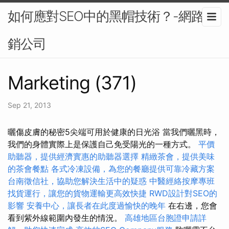
如何應對SEO中的黑帽技術？-網路行
銷公司
Marketing (371)
Sep 21, 2013
曬傷皮膚的秘密5尖端可用於健康的日光浴 當我們曬黑時，
我們的身體實際上是保護自己免受陽光的一種方式。
平價
助聽器，提供經濟實惠的助聽器選擇
精緻茶會，提供美味
的茶會餐點
各式冷凍設備，為您的餐廳提供可靠冷藏方案
台南徵信社，協助您解決生活中的疑惑
中醫經絡按摩專班
找貨運行，讓您的貨物運輸更高效快捷
RWD設計對SEO的
影響
安養中心，讓長者在此度過愉快的晚年
在右邊，您會
看到紫外線範圍內發生的情況。
高雄地區台胞證申請詳