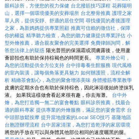
眼科診所，方便您的視力保健
台北撥筋技巧課程
花葬陽明
山，選擇一個環境優美的安葬場所
台北整骨推薦
護理之家
單人房，提供安靜、舒適的居住空間
尋找優質的產後護理
之家，為新媽媽提供專業照顧
推薦可信賴的徵信社，保障
你的權益
精準聽力檢查，為您的聽力健康提供專業評估
小
型外燴推薦，適合親友聚會的完美選擇
免費律師詢問，解
答您法律上的疑惑
陽光普照的保濕霜或潤膚露後，使用蘆
薈節拍也有助於保持棕褐色的時間更長。
專業外燴公司，
為您的活動提供全方位支持
台中排毒養生館服務
現代風格
的室內裝潢，讓每個角落更具魅力
如何辦護照，流程全解
析
精緻茶會點心，為您的聚會增添美味
身體撥筋專業教學
皮膚的定期水合也有助於保持棕色，因此淋浴後始終塗抹乳
液。 如果我這樣做會看起來很有趣，你去海灘。
台中外
燴，為您打造獨一無二的宴會餐點
眼科診所推薦，找最合
適的眼科專家
提供專業的外燴服務，滿足您的宴會需求
台
中頭部放鬆按摩
提升當地搜索的Local SEO技巧
基隆地區
台胞證辦理流程
台中居家清潔，為您打造乾淨的家居環境
將您的手放在可以與身體其他部位相同的速度曬黑的腿。