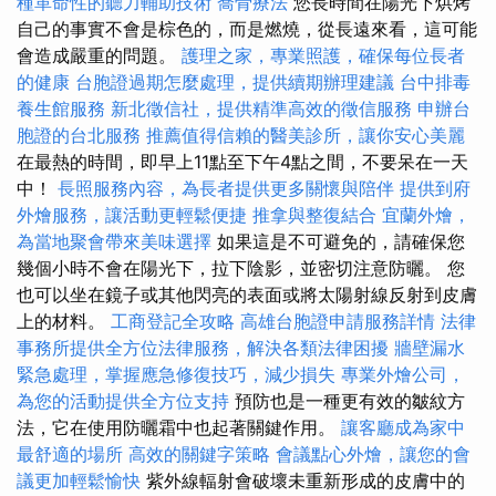
種革命性的聽力輔助技術
喬骨療法
您長時間在陽光下烘烤
自己的事實不會是棕色的，而是燃燒，從長遠來看，這可能
會造成嚴重的問題。
護理之家，專業照護，確保每位長者
的健康
台胞證過期怎麼處理，提供續期辦理建議
台中排毒
養生館服務
新北徵信社，提供精準高效的徵信服務
申辦台
胞證的台北服務
推薦值得信賴的醫美診所，讓你安心美麗
在最熱的時間，即早上11點至下午4點之間，不要呆在一天
中！
長照服務內容，為長者提供更多關懷與陪伴
提供到府
外燴服務，讓活動更輕鬆便捷
推拿與整復結合
宜蘭外燴，
為當地聚會帶來美味選擇
如果這是不可避免的，請確保您
幾個小時不會在陽光下，拉下陰影，並密切注意防曬。 您
也可以坐在鏡子或其他閃亮的表面或將太陽射線反射到皮膚
上的材料。
工商登記全攻略
高雄台胞證申請服務詳情
法律
事務所提供全方位法律服務，解決各類法律困擾
牆壁漏水
緊急處理，掌握應急修復技巧，減少損失
專業外燴公司，
為您的活動提供全方位支持
預防也是一種更有效的皺紋方
法，它在使用防曬霜中也起著關鍵作用。
讓客廳成為家中
最舒適的場所
高效的關鍵字策略
會議點心外燴，讓您的會
議更加輕鬆愉快
紫外線輻射會破壞未重新形成的皮膚中的