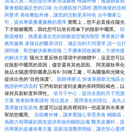
清潔人員，為您提供專業清潔服務
桃園外燴，無論婚宴或
聚會都能滿足您的口味
台北撥筋技巧課程
護照換發的流程
與要求
美味餐點外燴，讓您的活動更具特色
台中搬家公
司，提供專業搬遷服務的選擇
實際上，您不必直接在陽光
下才能被曬黑，因此您可以坐在雨傘下的陰影中曬黑。
助
聽器種類，挑選最適合您的助聽器型號與類型
專業會計事
務所服務
多樣化的醫美項目，滿足你的不同需求
請一位打
掃阿姨，幫您解決家務煩惱
二手攤車回收服務，方便快捷
的解決方案
陽光主要反映在環境中的物體中，這是您可以
在陰影中曬黑的原因，儘管還有其他原因。 阿芙羅狄蒂化
妝品太陽護理防曬產品有6-30種工廠，可為曬傷和光陳化
提供出色的“自然保護”。
筋師傅療法
快速掌握新北地區台
胞證的申請流程
它們有助於達到皮膚的長時間棕褐色，以
保持其新鮮度和彈性。
坐月子中心，提供全面的月子照護
方案
推拿師專業課程
塔位風水，選擇適合的塔位，為先人
選擇最佳安息地
您還可以從廚房裡得到一些蔬菜和水果來
幫助您曬黑。
自助餐外燴，讓來賓隨心享受美食
輔聽器，
為聽力有障礙的朋友提供有效的輔助設備
醫美皮膚科，提
供專業的皮膚保養方案
居家清潔費用明細，讓您安心選擇