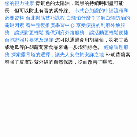
您的視力健康
青銅色的太陽油，曬黑的持續時間盡可能
長，但可以防止有害的紫外線。
卡式台胞證的申請流程和
必要資料
台北撥筋技巧課程
白蟻怕什麼？了解白蟻防治的
關鍵因素
養生整復推廣學習中心
享受便捷的到府外燴服
務，讓派對更輕鬆
提供到府外燴服務，讓活動更輕鬆便捷
台胞證照片要求及規範
您可以通過食用胡蘿蔔，羽衣甘藍
或地瓜等β-胡蘿蔔素食品來進一步增強棕色。
經絡調理服
務
探索靈骨塔的選擇，讓先人安息於安詳之地
Β-胡蘿蔔素
增強了皮膚對紫外線的自然保護，從而改善了曬黑。