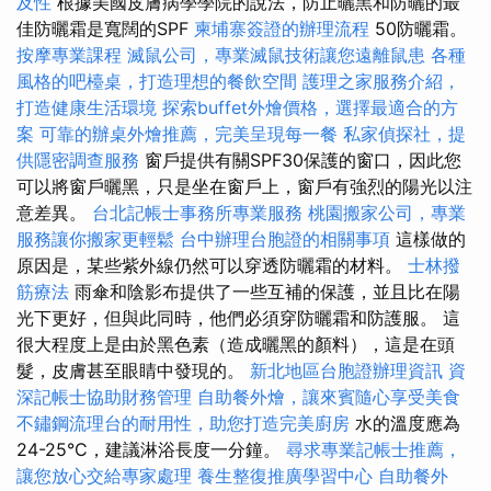
及性
根據美國皮膚病學學院的說法，防止曬黑和防曬的最
佳防曬霜是寬闊的SPF
柬埔寨簽證的辦理流程
50防曬霜。
按摩專業課程
滅鼠公司，專業滅鼠技術讓您遠離鼠患
各種
風格的吧檯桌，打造理想的餐飲空間
護理之家服務介紹，
打造健康生活環境
探索buffet外燴價格，選擇最適合的方
案
可靠的辦桌外燴推薦，完美呈現每一餐
私家偵探社，提
供隱密調查服務
窗戶提供有關SPF30保護的窗口，因此您
可以將窗戶曬黑，只是坐在窗戶上，窗戶有強烈的陽光以注
意差異。
台北記帳士事務所專業服務
桃園搬家公司，專業
服務讓你搬家更輕鬆
台中辦理台胞證的相關事項
這樣做的
原因是，某些紫外線仍然可以穿透防曬霜的材料。
士林撥
筋療法
雨傘和陰影布提供了一些互補的保護，並且比在陽
光下更好，但與此同時，他們必須穿防曬霜和防護服。 這
很大程度上是由於黑色素（造成曬黑的顏料），這是在頭
髮，皮膚甚至眼睛中發現的。
新北地區台胞證辦理資訊
資
深記帳士協助財務管理
自助餐外燴，讓來賓隨心享受美食
不鏽鋼流理台的耐用性，助您打造完美廚房
水的溫度應為
24-25°C，建議淋浴長度一分鐘。
尋求專業記帳士推薦，
讓您放心交給專家處理
養生整復推廣學習中心
自助餐外