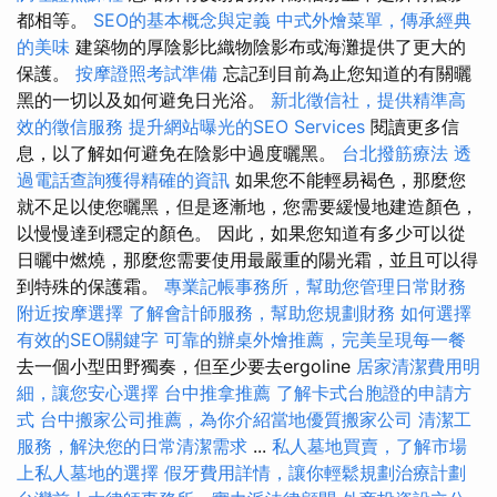
都相等。
SEO的基本概念與定義
中式外燴菜單，傳承經典
的美味
建築物的厚陰影比織物陰影布或海灘提供了更大的
保護。
按摩證照考試準備
忘記到目前為止您知道的有關曬
黑的一切以及如何避免日光浴。
新北徵信社，提供精準高
效的徵信服務
提升網站曝光的SEO Services
閱讀更多信
息，以了解如何避免在陰影中過度曬黑。
台北撥筋療法
透
過電話查詢獲得精確的資訊
如果您不能輕易褐色，那麼您
就不足以使您曬黑，但是逐漸地，您需要緩慢地建造顏色，
以慢慢達到穩定的顏色。 因此，如果您知道有多少可以從
日曬中燃燒，那麼您需要使用最嚴重的陽光霜，並且可以得
到特殊的保護霜。
專業記帳事務所，幫助您管理日常財務
附近按摩選擇
了解會計師服務，幫助您規劃財務
如何選擇
有效的SEO關鍵字
可靠的辦桌外燴推薦，完美呈現每一餐
去一個小型田野獨奏，但至少要去ergoline
居家清潔費用明
細，讓您安心選擇
台中推拿推薦
了解卡式台胞證的申請方
式
台中搬家公司推薦，為你介紹當地優質搬家公司
清潔工
服務，解決您的日常清潔需求
...
私人墓地買賣，了解市場
上私人墓地的選擇
假牙費用詳情，讓你輕鬆規劃治療計劃