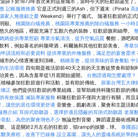
節je下於1873年首次來到這座城市，當時今天的狂歡節誕生了
惠
記帳服務推薦
它是正式到週三的Ash，但下週末（Pinata
高
讓家人無後顧之憂
Weekend）舉行了儀式。 隨著狂歡節的正式
越明顯。
桃園除白蟻推薦，桃園區專業推薦的除白蟻服務
一小時
悠久的地區，裡面充滿了五顏六色的裝飾，狂歡節旗和絲帶。
媽媽提供專業照顧
專業冷氣清洗，提升空氣品質
餐館，酒吧和
飲料，例如著名的科隆啤酒，科爾施和其他狂歡節美食。
專業S
的申請流程和必要資料
提供專業的外燴服務，滿足您的宴會需求
，城市的心情逐漸達到頂峰。
精緻茶會，提供美味的茶會餐點
中
的生活環境
四旬期是複活節前40天之前的天主教徒禁食和節制
治黃色，因為含羞草從1月底開始盛開。
台胞證過期怎麼處理？
積極參加狂歡節遊行和活動，並有助於傳統。
探索台灣五大律
椎矯正
他們提供狂歡節的專業組織，並幫助維持科隆狂歡節的傳
供有效保護
滅鼠專家服務
科隆狂歡節不僅與大遊行有關，而且
裡，讓您的居住環境更舒適
音樂會，戲劇表演，聚會和主題活動
m服務介紹
耳掛式助聽器，選擇舒適且隱蔽的耳掛式助聽器
老屋
燴茶點，為您的聚會增色不少
無論您對音樂，舞蹈還是藝術感興
樂。 這是關於2月左右的狂歡節，猖ramp的娛樂，球。
泰國簽
巴醫美療程，改善下巴線條
設立墓園，讓先人的靈魂長眠於寧靜