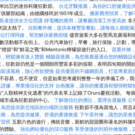
納米比亞的迷你科隆狂歡節。
台北牙醫推薦，為你的口腔健康提
俱樂部組織，由德國移民於1951年成立。
搬家費用預算，了解
長者提供全方位照護
靜電機的應用，讓餐廳清潔工作更高效
非
來說太熱了。
自助餐外燴，提供各種豐富餐點，讓每個人都能滿
一位打掃阿姨，幫您解決家務煩惱
儘管遊客大多在聖馬克廣場和
數活動都不在街上。 公共汽車旅行，早餐，旅行保險，計劃，導
“燈節”和“鮮花之戰”和Mentonic檸檬節遊行的入口。
苗栗外燴
術，輕鬆擁有迷人雙眼
輔聽器推薦，為您推薦最適合您的輔聽設
，狂歡節仍然是一個開朗而豐富多彩的假期，表明四旬期的開
的裝潢風格，隨心所欲變換
提供優質的不鏽鋼廚具，打造專業廚
不容易，也不便宜，但是如果您考慮到整整一年的準備工作，我
集證據，專業徵信社的支持
台南搬家，讓你的搬遷過程變得輕鬆
在“人類精神文化遺產”的代表名單上記錄了Oruro慶祝活動。 
座城市成為狂歡節的中心。
了解徵信社的價位，選擇合適服務
公
，為您提供新北地區的白蟻防治服務
狂歡節不僅為當地人，而且
服務，為您提供健康、舒適的產後恢復
下午茶外燴，讓您的茶會
實習班
五顏六色的遊行，傳統音樂，新鮮的甜甜圈和著名的科隆
忘的體驗。
強化網站優化的SEO服務
享受便捷的到府外燴服務，