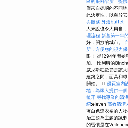
區的眼科診所，提供
僅來自德國的不同地
此決定性，以至於
與服務
外燴buffe
人來說也令人興奮
理流程
新墓第一年
好，開放的城市。
所，方便您的視力保
限！ 從1294年
加。 比利時的Bi
威尼斯狂歡節是該大
建築之間，面具和球
開始。 11
優質室內
地，為家人提供一個
植牙
尋找專業的清
紹
:eleven
高效清潔
著白色連衣裙的人物
治主題為主題的諷
的習慣是在Veilch