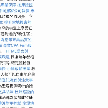
供專業保障
按摩證照
不同搬家公司報價
專
凡時機的原因是，它
意
提升當地搜索的
狹窄的街道上享受狂
游到達的7晚住宿；
，為您帶來高品質的
備
專業CPA Firm服
始。
HTML語言與
房環境
興趣每年都很
們可以確定體驗值
愉快
小腿放鬆按摩
教
每個人都可以自由地穿著
司登記流程與注意事
為遊客提供獨特的體
更具品味
杜拜簽證的
啤酒都為參加此特殊
讓派對更輕鬆
龍潭地