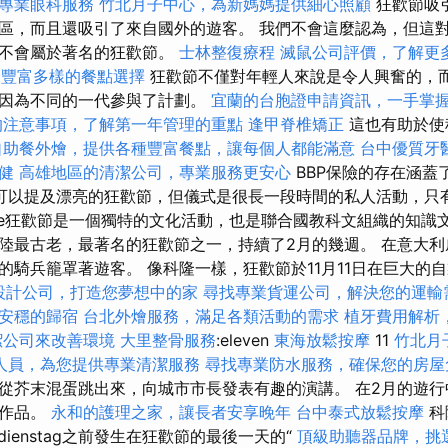
專業眼科服務
竹北月子中心，為新媽媽提供細心照顧
狂歡節吸
區，而且還吸引了來自國外的遊客。 我們不會這麼認為，但這
它不會屬於著名的狂歡節。
士林整復療程
滅鼠公司評價，了解更
t，豐富多樣的餐點選擇
狂歡節不僅對年輕人來說是令人興奮的，
，因為不同的一代參與了計劃。
宜蘭的台胞證申請資訊，一手掌
的注意事項，了解第一年管理的重點
逢甲脊椎矯正
這也有助於使
自助餐外燴，提供各種豐富餐點，讓每個人都能滿意
台中優質牙
健
高雄地區的清潔公司，專業服務更安心
BBP保險的存在涵蓋
開始可以提及漂亮的狂歡節，但儀式是很長一段時間的私人活動，只
nche狂歡節是一個獨特的文化活動，也是聯合國教科文組織的知識
陸最古老，最著名的狂歡節之一，持續了2月的幾週。 在意大
的騎兵籠罩著遊客。 像科隆一樣，狂歡節於11月11日在巨大的
設計公司，打造您夢想中的家
尋找專業貨運公司，解決您的運輸
安穩的歸宿
台北外燴服務，滿足各類活動的需求
植牙費用解析
潔公司來改善環境
大里整骨服務
:eleven
東海放鬆按摩
11
竹北月
人員，為您提供專業清潔服務
尋找專業防水服務，確保您的房屋
從芥末混蛋跳出來，向城市市長發表有趣的演講。 在2月的遊
刺作品。
永和的護理之家，讓長者安享晚年
台中泰式放鬆按摩
科
endienstag之前發生在狂歡節的最後一天的“
頂級助聽器品牌，挑