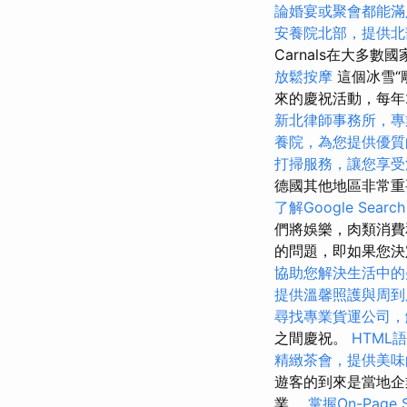
論婚宴或聚會都能滿
安養院北部，提供北
Carnals在大
放鬆按摩
這個冰雪“
來的慶祝活動，每年
新北律師事務所，專
養院，為您提供優質
打掃服務，讓您享受
德國其他地區非常重
了解Google Search
們將娛樂，肉類消費
的問題，即如果您決
協助您解決生活中的
提供溫馨照護與周到
尋找專業貨運公司，
之間慶祝。
HTML
精緻茶會，提供美味
遊客的到來是當地企
業。
掌握On-Page