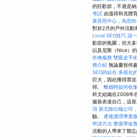
的狂歡節，不過是
考試
由溫得和克體育
業長照中心，為您的
對於2月的戶外活動
Local SEO技巧
請
歡節的氛圍，但大多
以及尼斯（Nice）的
外燴服務
雙眼皮手
務介紹
無論慶祝何處
SEO的結合
多樣化
巨大，因此獲得票並
得。
離婚時如何收
科文組織在2008年
服裝表達自己，這
項
新北除白蟻公司
驗。
產後護理專業
申請方法
整復學徒
活動的人帶來了難