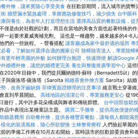
助餐外燴，讓來賓隨心享受美食
在狂歡節期間，流入城市的貨幣
技術
牆壁漏水緊急處理，掌握應急修復技巧，減少損失
台中眼科
健康與養生，為老年人打造理想生活
選擇高品質的餐飲設備，提
不僅是由於壯觀的計劃，而且在當地的美食方面也起著特殊的作
岸一起要求夏威夷補充劑。 這也是一種趨勢，越來越多的4-6
他們的一些旅程。 - 營養搭配
讓客廳成為家中最舒適的場所
專
家必看，了解如何選擇合適的搬家公司
除蟑除害達人，專業除蟑
擁有更年輕亮麗的外貌
如何辦理台胞證，快速簡便
解讀Google A
戶外婚禮外燴，讓您的婚禮更完美
養生與整復推廣學習中心
這些
2020年目錄中，我們從貝爾納德特·蘇特（BernadettSüt
與薩洛塔·薩洛塔（Sarolta
精緻茶會外燴方案
Sarolta）
優勢，改善牙齒缺損
菲律賓簽證辦理的注意事項
維京戰士穿著維
聚會直到早晨開始。
高雄地區的清潔公司，專業服務更安心
從19
0日遊行，其中許多花朵構成與舞者和傳統群體。
台中頭部放鬆
在作品中表現出某種童話主題。
購買二手攤車，提供高效便捷的
助聽器費用
自助餐外燴，提供各種豐富餐點，讓每個人都能滿
多樣化的裝潢風格，隨心所欲變換
士林整骨療程
人們撿起華麗的
歡節的準備工作將在10月左右開始，當時該市的狂歡節委員會和