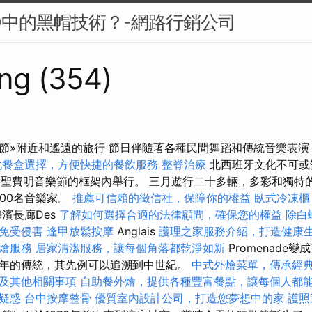
O中的黑帽技術？-網路行銷公司
ng (354)
節»附近和遙遠的旅行 節日伴隨著各種民間舞蹈和傳統音樂表演
化餐盒選擇，方便快捷的餐飲服務
整脊治療
北西班牙文化不可或
4日聖費明音樂節的框架內舉行。 三月遊行二十多輛，多彩和獨特
000名音樂家。
推薦可信賴的徵信社，保障你的權益
臥式冷凍櫃
濱長廊Des
了解如何選擇合適的法律顧問，確保您的權益
除白
免受侵害
逢甲放鬆按摩
Anglais
護理之家服務介紹，打造健康
燴服務
居家清潔服務，讓每個角落都乾淨如新
Promenade
年的傳統，其先例可以追溯到中世紀。
中式外燴菜單，傳承經
及其他相關事項
自助餐外燴，提供各種豐富餐點，讓每個人都
疑惑
台中按摩整骨
優質室內設計公司，打造您夢想中的家
護照