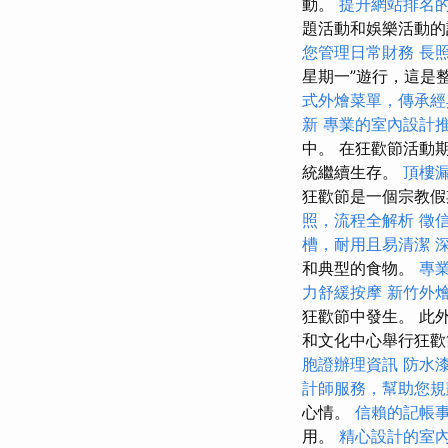
動。
提升網站排名的
題活動和娛樂活動的
您管理日常財務
長
星期一”遊行，這是
式外燴菜單，傳承經
新
專業的室內設計
中。 在狂歡節活動
統繼續生存。
頂樓
狂歡節是一個宗教假
照，流程全解析
徵
槽，耐用且易清潔
深
和典型的食物。
專
力舒緩按摩
新竹外
狂歡節中發生。 此
和文化中心舉行狂
胞證辦理資訊
防水
計師服務，幫助您規
心情。
信賴的記帳
用。
精心設計的室