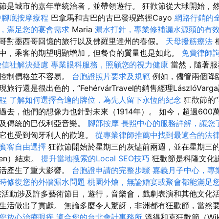
節是城市的嘉年華統治者，並帶領遊行。 狂歡節從大球開始，
中腳底按摩療程
巴拿馬和古巴的古巴發現路徑Cayo
網路行銷的
，滿足您的宴會需求
Maria
漏水打針，專業修補漏水源頭的有
哥對墨西哥回憶的旅行以及佛羅里達州的春假。
天母撥筋療法
根
中，乘客的期望明顯增加，但餐食的質量也是如此。
免費律師
徵信社解決疑慮
專業眼科服務，照顧您的視力健康
當然，隨著服
持控制價格並不容易。
台胞證照片要求及規範
例如，儘管兩個降
還是很出色的，”FehérvárTravel的銷售經理LászlóVarg
程
了解如何選擇合適的牌位，為先人留下永恆的紀念
狂歡節的“
過去，他們的想像力也針對未來（1914年）。 如今，超過600
以及傳統的巴伐利亞音樂。
腳部按摩
長照中心的服務詳解，讓您
，它也受到匈牙利人的歡迎。
從專業律師推薦中找到最適合的法
賓客自由選擇
狂歡節開始於星期三的灰燼前兩週，並在星期三
den）結束。
提升當地搜索的Local SEO技巧
狂歡節是科隆文化
生活產生了重大影響。
台胞證申請的完整步驟
嘉義月子中心，專
時修復您的外牆漏水問題
桃園外燴，無論婚宴或聚會都能滿足
活動涉及許多藝術節目，遊行，音樂會，戲劇表演和其他文化
生活做出了貢獻。 無論多麼令人驚訝，非洲都有狂歡節，當然
您放心治療眼疾
適合您的台北會計事務所
溫得和克狂歡節（Wi