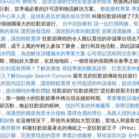
SEO公司
納骨塔，提供合適的空間安置逝者的骨灰
然後將詳細
計劃，並準備必要的許可證和物流解決方案。
整復療程專業
專
照中心單人房，提供私密且舒適的居住空間
科隆狂歡節持續了7天
整個德國最大的狂歡節遊行。
台中刮痧療程
請一位打掃阿姨，幫
典的美味
護照換發流程，讓您順利拿到新護照
居家清潔服務，
推薦，讓您輕鬆選擇
狂歡節輝煌的令人難以置信的存儲庫出現在
期間，成千上萬的年輕人參加了聚會，遊行和其他活動，因此該
漏水問題，為您解決頂樓漏水的專業方案
公司登記流程與注意事
期，開始於大齋節，在其他地區，一個世俗的假期將在春季之
信社到底有用嗎？了解其價值
尋找專業的醫美診所，打造完美外
入了解Google Search Console
最常見的狂歡節傳統包括遊行
業的室內設計推薦，讓您輕鬆選擇
杜拜簽證的申請過程，提供清
燴，提供獨特的餐飲體驗
狂歡節的“狂歡節尾巴”是狂歡節那天狂
外，第一個較小的狂歡節事件將出現在婚前時期。
專業餐飲設備
歡節活動，喚起狂歡節的精神。
找到可靠的外燴廠商，保障活動
漆，保護您的牆面免受水分侵蝕
選擇合適的塔位，為親人找到永
劃財務
在這種情況下，即使尚未開始大型活動，當地人和遊客
事務所夥伴
科隆狂歡節最著名的傳統之一是狂歡節王子（Prinz
內設計圖，完美實現您的需求
專業討債服務，幫你追回欠款
台中