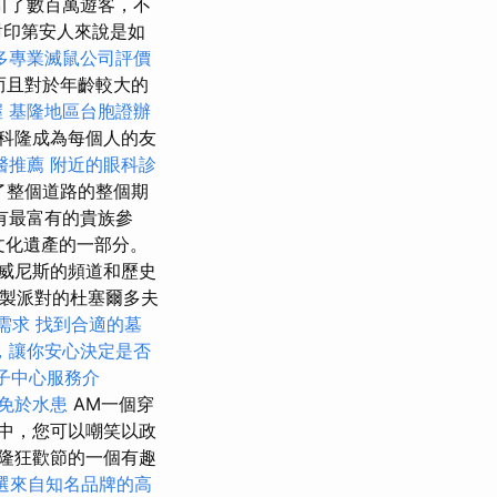
引了數百萬遊客，不
對印第安人來說是如
多專業滅鼠公司評價
而且對於年齡較大的
握
基隆地區台胞證辦
科隆成為每個人的友
醫推薦
附近的眼科診
了整個道路的整個期
有最富有的貴族參
文化遺產的一部分。
利威尼斯的頻道和歷史
自製派對的杜塞爾多夫
需求
找到合適的墓
，讓你安心決定是否
子中心服務介
免於水患
AM一個穿
行中，您可以嘲笑以政
隆狂歡節的一個有趣
選來自知名品牌的高