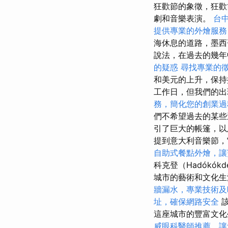
狂歡節的象徵，狂歡
劇和音樂表演。
台
提供專業的外燴服務
海休息的道路，墨西
說法，在過去的幾年
的疑惑
尋找專業的
和美元的上升，保
工作日，但我們的出現旅行
務，簡化您的創業過
們不希望過去的某些
引了巨大的帳篷，
提到意大利音樂節
自助式餐點外燴，讓
科克登（Hadókók
城市的藝術和文化
牆漏水，專業技術及
址，確保網路安全
該
這座城市的豐富文化
威眼科醫師推薦，讓