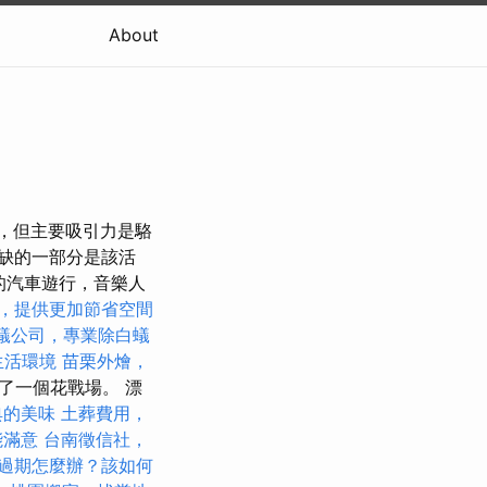
About
，但主要吸引力是駱
缺的一部分是該活
的汽車遊行，音樂人
，提供更加節省空間
蟻公司，專業除白蟻
生活環境
苗栗外燴，
變成了一個花戰場。 漂
典的美味
土葬費用，
能滿意
台南徵信社，
過期怎麼辦？該如何