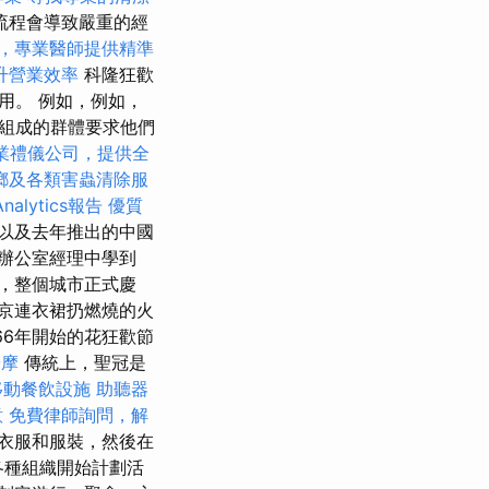
流程會導致嚴重的經
，專業醫師提供精準
升營業效率
科隆狂歡
用。 例如，例如，
人組成的群體要求他們
業禮儀公司，提供全
螂及各類害蟲清除服
nalytics報告
優質
以及去年推出的中國
）的辦公室經理中學到
結婚，整個城市正式慶
京連衣裙扔燃燒的火
66年開始的花狂歡節
按摩
傳統上，聖冠是
移動餐飲設施
助聽器
意
免費律師詢問，解
衣服和服裝，然後在
各種組織開始計劃活