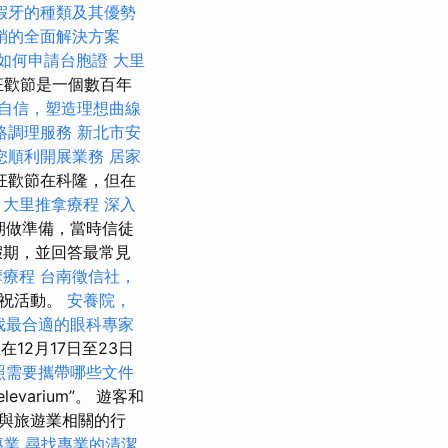
假牙的種類及其優勢
銷的全面解決方案
如何申請台胞證
大里
狂歡節是一個數百年
自信，塑造理想曲線
絡調理服務
新北市安
您順利開展業務
居家
狂歡節在科隆，但在
。
大里推拿療程
深入
期做準備，當時信徒
假期，並回答最常見
摩療程
台南徵信社，
慶祝活動。
安養院，
找最合適的眼科專家
12月17日至23日
照需要攜帶哪些文件
elevarium”。 遊客和
與旅遊業相關的行
專業
尋找專業的清潔