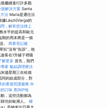
然後繼續進行許多戲
全面解決方案
Santa
效方法
Maria是通往沿
據LászlóVarga的
詢問，解答您法律上
務水平的提高和歐元
臨期的周末將是一個
a說。
商業登記服
單狂”沒有“告訴”，他
萬遊客在1升罐子裡吸
了解更多
首先，我們
律專家
氣結調理療法
的灰燼星期三在哈德
認同的組成部分，對
業的產後照護服務
外
您的口味
查詢IP地
活動，這些活動都為
要歸功於歐洲人。
權
ka）是納米比亞最大