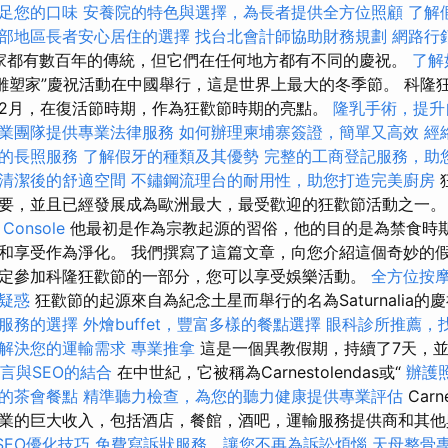
足您的口味
安養院的特色與選擇，為長者提供全方位照顧
了解
部地區長者安心居住的選擇
找台北會計師協助財務規劃
網路行
多數國家都有數百年的傳統，但它們在任何地方都有不同的慶祝。
了解
雕塑家”慶祝活動在中國舉行，這是世界上最大的冬季節。 科隆
2月，在復活節時期，作為狂歡節時期的亮點。
隆乳手術，提升
業團隊提供專業法律服務
如何辦理柬埔寨簽證，簡單又高效
經
的長照服務
了解假牙的種類及其優勢
完整的工商登記服務，助
清潔後的舒適空間
不鏽鋼流理台的耐用性，助您打造完美廚房
要，並且已經發展成為歐洲最大，最受歡迎的狂歡節活動之一
 Console
他最初是作為宗教起源的習俗，他的目的是為禁食時
和享受作為淨化。 我們撰寫了這篇文章，向您介紹這個奇妙的
定參加科隆狂歡節的一部分，您可以享受娛樂活動。
全方位按
疑惑
狂歡節的起源來自為紀念土星而舉行的名為Saturnalia的
服務的選擇
外燴buffet，豐富多樣的餐點選擇
眼科診所推薦，
解決您的運輸需求
專業推拿
這是一個異教假期，持續了7天，並在
語言與SEO的結合
在中世紀，它被稱為Carnestolendas或“
辦護
的茶會餐點
精準聽力檢查，為您的聽力健康提供專業評估
Carn
業的巨大收入，包括酒店，餐館，酒吧，運輸服務提供商和其他
 SEO優化技巧
免費寫訴狀服務，讓您不再為訴訟煩惱
天母整骨