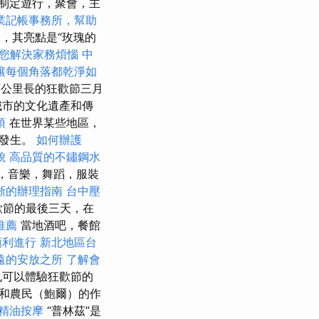
制定遊行，聚會，主
業記帳事務所，幫助
，其亮點是“玫瑰的
您解決家務煩惱
中
讓每個角落都乾淨如
7公里長的狂歡節三月
城市的文化遺產和傳
項
在世界某些地區，
前發生。
如何辦護
貌
高品質的不鏽鋼水
，音樂，舞蹈，服裝
晰的辦理指南
台中壓
歡節的最後三天，在
推薦
當地酒吧，餐館
順利進行
新北地區台
遠的安放之所
了解會
也可以體驗狂歡節的
）和農民（鮑爾）的作
精油按摩
“普林茲”是