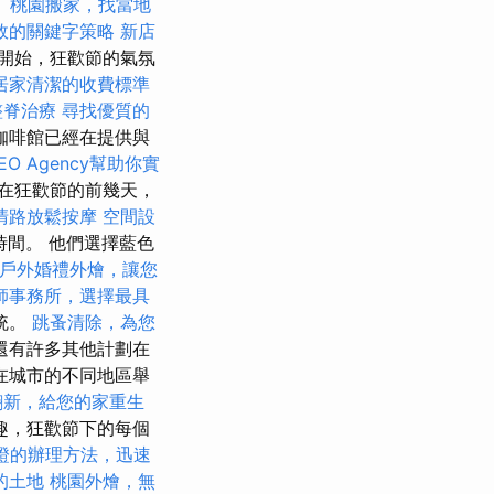
。
桃園搬家，找當地
效的關鍵字策略
新店
開始，狂​​歡節的氣氛
居家清潔的收費標準
整脊治療
尋找優質的
咖啡館已經在提供與
EO Agency幫助你實
在狂歡節的前幾天，
清路放鬆按摩
空間設
時間。 他們選擇藍色
戶外婚禮外燴，讓您
師事務所，選擇最具
統。
跳蚤清除，為您
還有許多其他計劃在
在城市的不同地區舉
翻新，給您的家重生
趣，狂歡節下的每個
證的辦理方法，迅速
的土地
桃園外燴，無