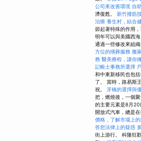
公司來改善環境
自
濟復甦。
新竹撥筋
治療
養生村，結合
節起著特殊的作用，
明年可以與美國西海
通過一些修改來組織
方位的殯葬服務
搬
務
醫美療程，讓你
記帳士事務所選擇
和中東新移民也包括在
了。 當時，路易斯王子
祝。
牙橋的選擇與
把，燃燒後，一個
的主要元素是8月2
開放式汽車，總是
價格，了解市場上的
答您法律上的疑惑
街上游行。 科隆狂