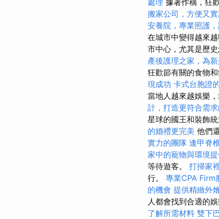
處理
據著作稱，狂歡
搬家公司，方便又實
安養院，專業照護，
在城市中變得越來
市中心，尤其是歷史
產後護理之家，為新
狂歡節有關的食物和
現成功
卡式台胞證
當地人越來越娛樂
計，打造更符合需求
星球的國王和裝飾統
的婚禮更完美
他們還
實力的團隊
逢甲脊
家中的寵物與環境提
等待遊客。
打掃家
行。
專業CPA Fir
的機會
提供精緻外
人都會找到合適的娛
了解所需材料
雙下