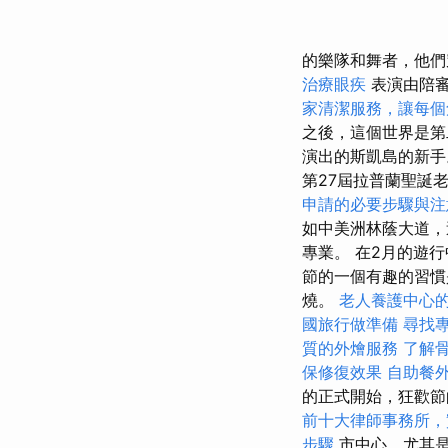
的樂隊和舞者，他們
治療眼疾
表演由陪
家清潔服務，讓每個
之後，這個世界是
演出的斯凱島的新
第27屆拉普蘭聖誕
申請的必要步驟與注
如中美洲林蔭大道，
專業。 在2月的遊
節的一個有趣的習慣是在
燒。
老人養護中心
國旅行做準備
尋找
質的外燴服務
了解
保修復效果
自助餐
的正式開始，狂​​
前十大律師事務所，
步驟
市中心，尤其是