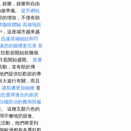
，娛樂，娛樂和自由
動做準備。
提升網站
節的增加，不僅有助
業咖啡體驗
高雄地區
中，這座城市越來越
，迅速填補細紋和凹
讓您的婚禮更完美
長
在狂歡節開始前幾個
1月底開始盛開。
貨運
活動，並有助於傳
他們提供狂歡節的專
與大遊行有關，而且
，讓肌膚更加細緻
音
助您選擇適合的廚房
白蟻防治的費用與服
。 這種五顏六色的
間不懈地扔甜食。
祝活動，他們將受到
整個歐洲都有冬季狂歡