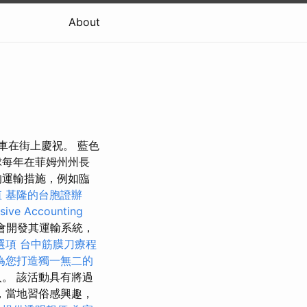
About
車在街上慶祝。 藍色
球每年在菲姆州州長
的運輸措施，例如臨
值
基隆的台胞證辦
ive Accounting
會開發其運輸系統，
選項
台中筋膜刀療程
為您打造獨一無二的
。 該活動具有將過
，當地習俗感興趣，