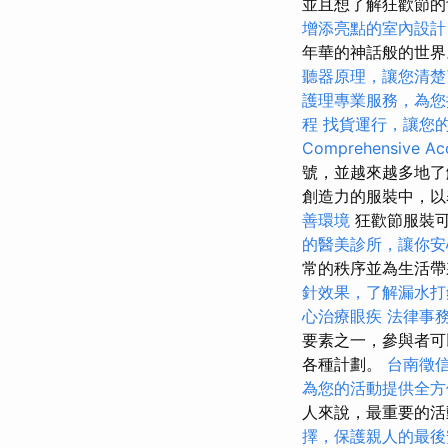
並且想了解狂歡節的
增添亮點的室內設計
年華的神話般的世
聽器原理，讓您清楚
護理專業服務，為您
程
找貨運行，讓您
Comprehensive Acc
號，並越來越多地了
創造力的服裝中，以
善環境
狂歡節服裝
的醫美診所，讓你安
常的秩序並為生活
針效果，了解漏水打
心治療眼疾
法律事
要素之一，參與者可
各種計劃。
台南徵
為您的活動提供全方
人來說，最重要的活
擇，保護親人的最後