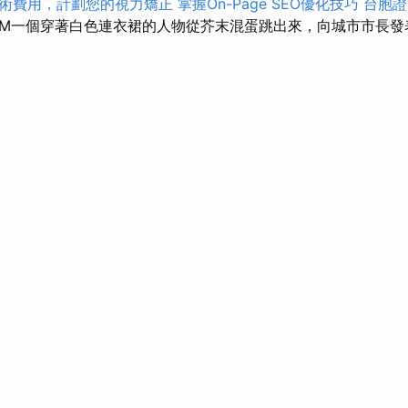
術費用，計劃您的視力矯正
掌握On-Page SEO優化技巧
台胞證
M一個穿著白色連衣裙的人物從芥末混蛋跳出來，向城市市長發