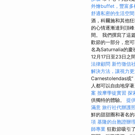
外燴buffet，豐富
舒適私密的生活空間
酒，科爾施和其他
的心情逐漸達到頂
間。 我們撰寫了這
歡節的一部分，您
名為Saturnalia
12月17日至23日
法律顧問
新竹徵信
解決方法，讓視力更
Carnestolendas或“
人都可以自由地穿著
案
按摩學徒實習
探
供獨特的體驗。
提
滿意
旅行社代辦護
鮮的甜甜圈和著名的
項
基隆的台胞證辦
師專業
狂歡節吸引了