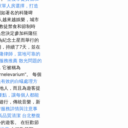
家單人房選擇，打造
例如著名的科隆啤
人越來越娛樂，城市
教徒禁食和節制時
果您決定參加科隆狂
為紀念土星而舉行的
，持續了7天，並在
隆律師，當地可靠的
服務推薦
散光問題的
，它被稱為
rnelevarium”。 每個
供有效的白蟻處理方
地人，而且為遊客提
餐點，讓每個人都能
遊行，傳統音樂，新
辦服務詳情與注意事
高品質清潔
台北整復
的遊客。 在狂歡節