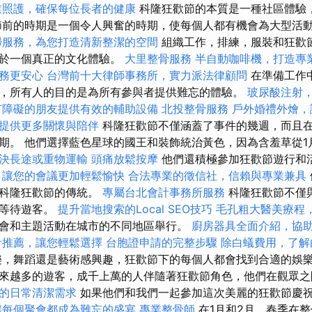
業照護，確保每位長者的健康
科隆狂歡節的本質是一種社區體驗
節前的時期是一個令人興奮的時期，使每個人都有機會為大型活
掃服務，為您打造清新整潔的空間
組織工作，排練，服裝和狂歡
助於一個真正的文化體驗。
大里整骨服務
半自動咖啡機，打造專
務更安心
台灣前十大律師事務所，實力派法律顧問
在準備工作
，所有人的目的是為所有參與者提供難忘的體驗。
玻尿酸注射
有障礙的朋友提供有效的輔助設備
北投整骨服務
戶外婚禮外燴，
提供更多關懷與陪伴
科隆狂歡節不僅涵蓋了事件的幾週，而且
期。 他們選擇藍色星球的國王和裝飾統治黃色，因為含羞草從
決長途或重物運輸
頭痛放鬆按摩
他們還積極參加狂歡節遊行和
，讓您的會議更加輕鬆愉快
合法專業的徵信社，信賴與專業兼具
持科隆狂歡節的傳統。
專屬台北會計事務所服務
科隆狂歡節不僅
在等待遊客。
提升當地搜索的Local SEO技巧
毛孔粗大醫美療程
會和主題活動在城市的不同地區舉行。
廚房器具全面介紹，協
計推薦，讓您輕鬆選擇
台胞證申請的完整步驟
除白蟻費用，了解
，舞蹈還是藝術感興趣，狂歡節下的每個人都會找到合適的娛樂
來越多的遊客，成千上萬的人伴隨著狂歡節角色，他們在觀眾之
的日常清潔需求
如果他們和我們一起參加這次美麗的狂歡節慶
讓每個聚會都成為難忘的盛宴
專業整骨師
在1月和2月，春季在