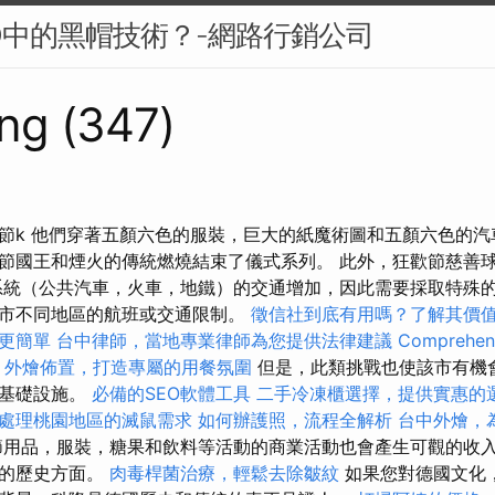
O中的黑帽技術？-網路行銷公司
ng (347)
節k 他們穿著五顏六色的服裝，巨大的紙魔術圖和五顏六色的汽
節國王和煙火的傳統燃燒結束了儀式系列。 此外，狂歡節慈善
系統（公共汽車，火車，地鐵）的交通增加，因此需要採取特殊
市不同地區的航班或交通限制。
徵信社到底有用嗎？了解其價
更簡單
台中律師，當地專業律師為您提供法律建議
Comprehens
外燴佈置，打造專屬的用餐氛圍
但是，此類挑戰也使該市有機
了基礎設施。
必備的SEO軟體工具
二手冷凍櫃選擇，提供實惠的
處理桃園地區的滅鼠需求
如何辦護照，流程全解析
台中外燴，
用品，服裝，糖果和飲料等活動的商業活動也會產生可觀的收入
起的歷史方面。
肉毒桿菌治療，輕鬆去除皺紋
如果您對德國文化