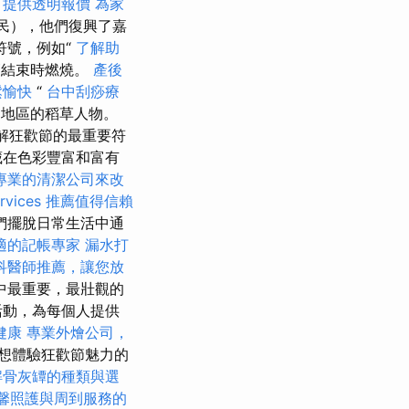
，提供透明報價
為家
農民），他們復興了嘉
符號，例如“
了解助
歡節結束時燃燒。
產後
鬆愉快
“
台中刮痧療
同地區的稻草人物。
解狂歡節的最重要符
藏在色彩豐富和富有
專業的清潔公司來改
vices
推薦值得信賴
們擺脫日常生活中通
適的記帳專家
漏水打
科醫師推薦，讓您放
中最重要，最壯觀的
活動，為每個人提供
健康
專業外燴公司，
想體驗狂歡節魅力的
解骨灰罈的種類與選
馨照護與周到服務的