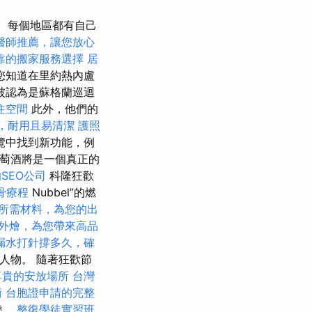
每個地區都有自己
醫師推薦，讓您放心
靠的搬家服務選擇
居
您知道在里約熱內盧
被認為是蘇格蘭巡迴
住空間
此外，他們的
，耐用且易清潔
護照
覽中找到新功能，例
葡萄酒將是一個真正的
SEO公司
科隆狂歡
骨療程
Nubbel”的燃
所需材料，為您的出
外燴，為您帶來高品
漏水打針撐多久，確
草人物。 隨著狂歡節
尊貴的安放場所
台灣
術
台胞證申請的完整
帶。
整復學徒實習班