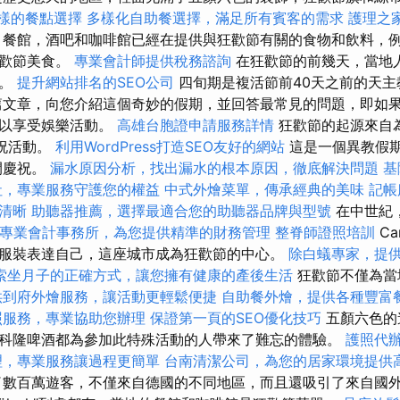
多樣的餐點選擇
多樣化自助餐選擇，滿足所有賓客的需求
護理之
餐館，酒吧和咖啡館已經在提供與狂歡節有關的食物和飲料，
狂歡節美食。
專業會計師提供稅務諮詢
在狂歡節的前幾天，當地
峰。
提升網站排名的SEO公司
四旬期是複活節前40天之前的天主
篇文章，向您介紹這個奇妙的假期，並回答最常見的問題，即如
可以享受娛樂活動。
高雄台胞證申請服務詳情
狂歡節的起源來自
的慶祝活動。
利用WordPress打造SEO友好的網站
這是一個異教假期
之間慶祝。
漏水原因分析，找出漏水的根本原因，徹底解決問題
基
社，專業服務守護您的權益
中式外燴菜單，傳承經典的美味
記帳
清晰
助聽器推薦，選擇最適合您的助聽器品牌與型號
在中世紀
專業會計事務所，為您提供精準的財務管理
整脊師證照培訓
Ca
服裝表達自己，這座城市成為狂歡節的中心。
除白蟻專家，提
索坐月子的正確方式，讓您擁有健康的產後生活
狂歡節不僅為當
供到府外燴服務，讓活動更輕鬆便捷
自助餐外燴，提供各種豐富
照服務，專業協助您辦理
保證第一頁的SEO優化技巧
五顏六色的
科隆啤酒都為參加此特殊活動的人帶來了難忘的體驗。
護照代
理，專業服務讓過程更簡單
台南清潔公司，為您的居家環境提供
數百萬遊客，不僅來自德國的不同地區，而且還吸引了來自國外