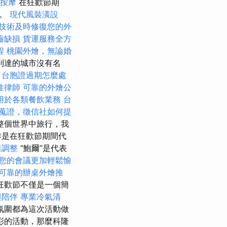
鬆按摩
在狂歡節期
用。
現代風裝潢設
技術及時修復您的外
齒缺損
貨運服務全方
程
桃園外燴，無論婚
到達的城市沒有名
。
台胞證過期怎麼處
佳律師
可靠的外燴公
用於各類餐飲業務
台
蒐證，徵信社如何提
整個世界中旅行，我
作是在狂歡節期間代
椎調整
“鮑爾”是代表
您的會議更加輕鬆愉
可靠的辦桌外燴推
狂歡節不僅是一個簡
與陪伴
專業冷氣清
氛圍都為這次活動做
彩的活動，那麼科隆