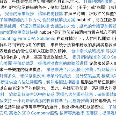
背景，科隆是德國歷史和傳統的真正見證人。
打掃阿姨的價格
遊行經常顯示傳統的角色，例如“普林茨”（王子）或“鮑爾”（
界。
完善的家事服務，讓家務更輕鬆
在殖民時期，狂歡節的典型
了解助聽器的工作方式
食品機械解決方案
nubbel”，將在狂
提供健康、舒適的產後恢復
會議點心外燴，讓您的會議更加輕
的貨物運輸更高效快捷
nubbel”是狂歡節前幾週內放置在城市不
ounting Firm CPA Solutions
在這種情況下，人們可以開始了
解即將到來的假期的習慣。 來自幾乎所有年齡段的參與者都躲
表達自己的個性或加入狂歡節的精神。
台中泰式放鬆按摩
尋找
可能很有趣，有趣，甚至傳達政治信息。
提升網站曝光的SEO Ser
心美麗
平價助聽器，提供經濟實惠的助聽器選擇
穿著服裝是人
帶來一些樂趣的特殊機會。
撥筋療法
台北記帳士推薦，找到最合
針撐多久，確保修復效果
專業冷氣清洗，提升空氣品質
權威眼
務所提供全方位法律服務，解決各類法律困擾
服裝遊行是狂歡節
以自由表達他們的創造力。 因此，科隆狂歡節是一系列巨大的
信社，協助您解決生活中的疑惑
選擇合適的眼科診所，確保眼睛
位支持
一小時居家清潔的收費標準
台北整骨推薦
對於那些真正
動包括科隆城市每年帶來的遊行，聚會和傳統狂歡節習俗。
了
安息
高效的SEO Company服務
按摩專業教學
安養院，提供溫