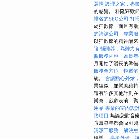
選擇
護理之家，專
的感覺。 科隆狂歡
排名的SEO公司
打
於狂歡節，而且有
的清潔公司，專業服
以狂歡節的精神醒來
陷
輔聽器，為聽力
照服務內容，為長者
月開始了漫長的準備
服務全方位，輕鬆解
統。
會議點心外燴
業組織，並幫助維
還有許多其他計劃
樂會，戲劇表演，聚
用品
專業的室內設
務項目
無論您對音樂
喧囂每年都會吸引越
清潔工服務，解決您
娛樂。
高級外燴，