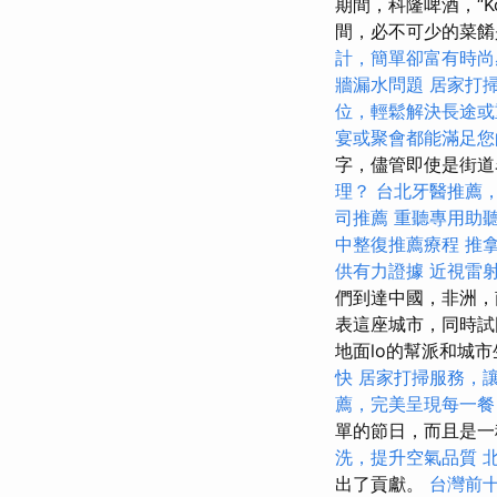
期間，科隆啤酒，“K
間，必不可少的菜餚
計，簡單卻富有時尚
牆漏水問題
居家打
位，輕鬆解決長途或
宴或聚會都能滿足您
字，儘管即使是街道名
理？
台北牙醫推薦
司推薦
重聽專用助
中整復推薦療程
推
供有力證據
近視雷
們到達中國，非洲，
表這座城市，同時試
地面lo的幫派和城
快
居家打掃服務，
薦，完美呈現每一餐
單的節日，而且是
洗，提升空氣品質
出了貢獻。
台灣前