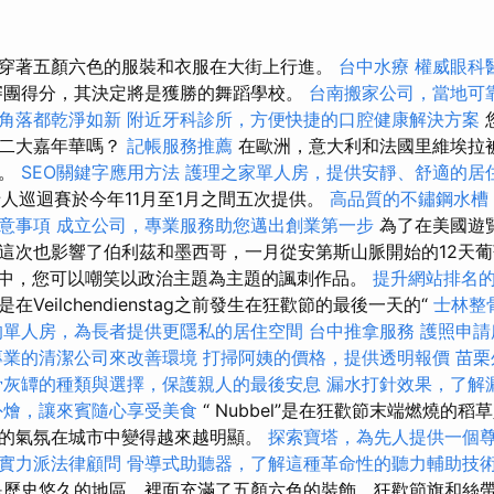
穿著五顏六色的服裝和衣服在大街上行進。
台中水療
權威眼科
審團得分，其決定將是獲勝的舞蹈學校。
台南搬家公司，當地可
角落都乾淨如新
附近牙科診所，方便快捷的口腔健康解決方案
第二大嘉年華嗎？
記帳服務推薦
在歐洲，意大利和法國里維埃拉
手。
SEO關鍵字應用方法
護理之家單人房，提供安靜、舒適的居
老人巡迴賽於今年11月至1月之間五次提供。
高品質的不鏽鋼水槽
意事項
成立公司，專業服務助您邁出創業第一步
為了在美國遊
這次也影響了伯利茲和墨西哥，一月從安第斯山脈開始的12天
行中，您可以嘲笑以政治主題為主題的諷刺作品。
提升網站排名的
Veilchendienstag之前發生在狂歡節的最後一天的“
士林整
的單人房，為長者提供更隱私的居住空間
台中推拿服務
護照申請
專業的清潔公司來改善環境
打掃阿姨的價格，提供透明報價
苗栗
骨灰罈的種類與選擇，保護親人的最後安息
漏水打針效果，了解
外燴，讓來賓隨心享受美食
“ Nubbel”是在狂歡節末端燃燒的稻
歡節的氣氛在城市中變得越來越明顯。
探索寶塔，為先人提供一個
實力派法律顧問
骨導式助聽器，了解這種革命性的聽力輔助技
歷史悠久的地區，裡面充滿了五顏六色的裝飾，狂歡節旗和絲