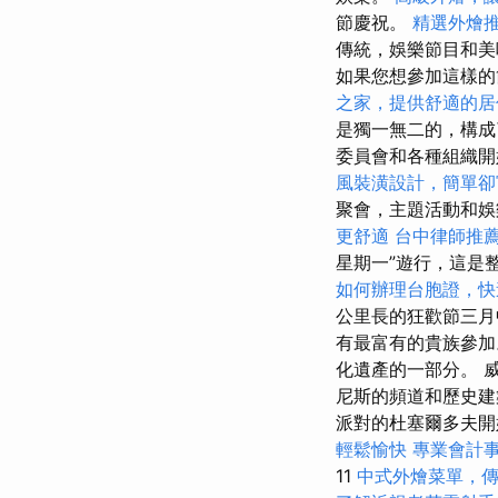
節慶祝。
精選外燴
傳統，娛樂節目和
如果您想參加這樣的
之家，提供舒適的居
是獨一無二的，構成
委員會和各種組織
風裝潢設計，簡單卻
聚會，主題活動和娛
更舒適
台中律師推
星期一”遊行，這是
如何辦理台胞證，快
公里長的狂歡節三月
有最富有的貴族參加
化遺產的一部分。 
尼斯的頻道和歷史建
派對的杜塞爾多夫開始
輕鬆愉快
專業會計
11
中式外燴菜單，