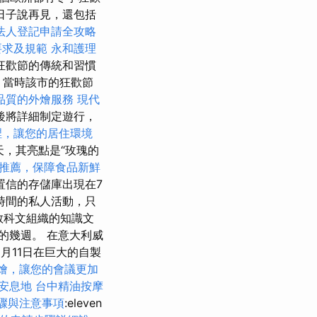
日子說再見，還包括
法人登記申請全攻略
要求及規範
永和護理
狂歡節的傳統和習慣
，當時該市的狂歡節
品質的外燴服務
現代
後將詳細制定遊行，
裡，讓您的居住環境
天，其亮點是“玫瑰的
推薦，保障食品新鮮
置信的存儲庫出現在7
時間的私人活動，只
教科文組織的知識文
的幾週。 在意大利威
月11日在巨大的自製
燴，讓您的會議更加
安息地
台中精油按摩
驟與注意事項
:eleven