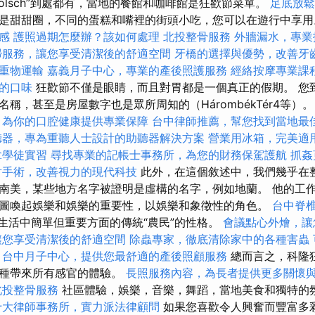
ölsch”到處都有，當地的餐館和咖啡館是狂歡節菜單。
足底放
是甜甜圈，不同的蛋糕和嘴裡的​​街頭小吃，您可以在遊行中享
感
護照過期怎麼辦？該如何處理
北投整骨服務
外牆漏水，專業
掃服務，讓您享受清潔後的舒適空間
牙橋的選擇與優勢，改善牙
重物運輸
嘉義月子中心，專業的產後照護服務
經絡按摩專業課
的口味
狂歡節不僅是眼睛，而且對胃都是一個真正的假期。 您
稱，甚至是房屋數字也是眾所周知的（HárombékTér4等）
，為你的口腔健康提供專業保障
台中律師推薦，幫您找到當地最
聽器，專為重聽人士設計的助聽器解決方案
營業用冰箱，完美適
拿學徒實習
尋找專業的記帳士事務所，為您的財務保駕護航
抓姦
射手術，改善視力的現代科技
此外，在這個敘述中，我們幾乎在
南美，某些地方名字被證明是虛構的名字，例如地蘭。 他的工
圖喚起娛樂和娛樂的重要性，以娛樂和象徵性的角色。
台中脊
市生活中簡單但重要方面的傳統“農民”的性格。
會議點心外燴，讓
讓您享受清潔後的舒適空間
除蟲專家，徹底清除家中的各種害蟲
台中月子中心，提供您最舒適的產後照顧服務
總而言之，科隆
一種帶來所有感官的體驗。
長照服務內容，為長者提供更多關懷
北投整骨服務
社區體驗，娛樂，音樂，舞蹈，當地美食和獨特的
十大律師事務所，實力派法律顧問
如果您喜歡令人興奮而豐富多