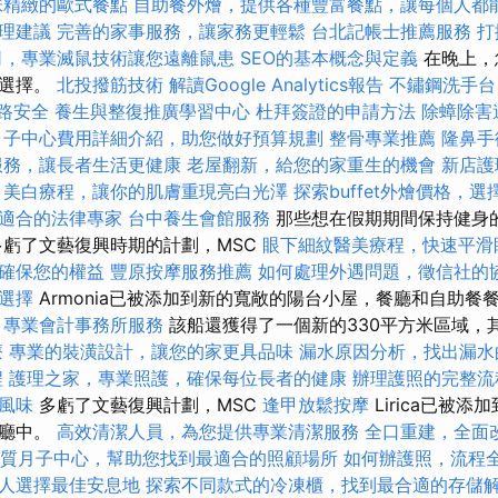
味精緻的歐式餐點
自助餐外燴，提供各種豐富餐點，讓每個人都
理建議
完善的家事服務，讓家務更輕鬆
台北記帳士推薦服務
打
司，專業滅鼠技術讓您遠離鼠患
SEO的基本概念與定義
在晚上，
行選擇。
北投撥筋技術
解讀Google Analytics報告
不鏽鋼洗手台
網路安全
養生與整復推廣學習中心
杜拜簽證的申請方法
除蟑除害
月子中心費用詳細介紹，助您做好預算規劃
整骨專業推薦
隆鼻手
服務，讓長者生活更健康
老屋翻新，給您的家重生的機會
新店護
美白療程，讓你的肌膚重現亮白光澤
探索buffet外燴價格，
適合的法律專家
台中養生會館服務
那些想在假期期間保持健身
多虧了文藝復興時期的計劃，MSC
眼下細紋醫美療程，快速平滑
確保您的權益
豐原按摩服務推薦
如何處理外遇問題，徵信社的
選擇
Armonia已被添加到新的寬敞的陽台小屋，餐廳和自助餐
專業會計事務所服務
該船還獲得了一個新的330平方米區域，
療
專業的裝潢設計，讓您的家更具品味
漏水原因分析，找出漏水
程
護理之家，專業照護，確保每位長者的健康
辦理護照的完整流
風味
多虧了文藝復興計劃，MSC
逢甲放鬆按摩
Lirica已被
餐廳中。
高效清潔人員，為您提供專業清潔服務
全口重建，全面
質月子中心，幫助您找到最適合的照顧場所
如何辦護照，流程
人選擇最佳安息地
探索不同款式的冷凍櫃，找到最合適的存儲