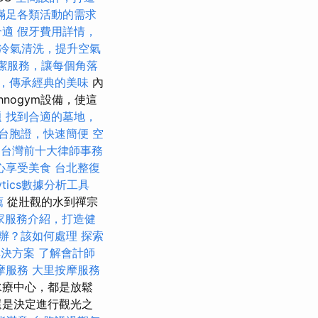
滿足各類活動的需求
合適
假牙費用詳情，
冷氣清洗，提升空氣
潔服務，讓每個角落
，傳承經典的美味
內
nogym設備，使這
題
找到合適的墓地，
台胞證，快速簡便
空
台灣前十大律師事務
心享受美食
台北整復
alytics數據分析工具
薦
從壯觀的水到禪宗
家服務介紹，打造健
辦？該如何處理
探索
解決方案
了解會計師
摩服務
大里按摩服務
A水療中心，都是放鬆
還是決定進行觀光之