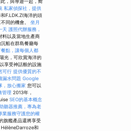
此，與導遊一起，嚮
疵
私家偵探社，提供
LDK.ZI海洋的頭
眾不同的機會。
坐月
一天
護照代辦服務，
材料以及當地生產商
的沉船在群島餐廳每
富餐點，讓每個人都
的陽光，可欣賞海洋的
以享受神話般的設施
然可行
提供優質的不
牆漏水問題
Google
隊，放心搬家
您可以
務管理
2013年，
ise
SEO的基本概念
助聽器推薦，專為老
專業服務守護您的權
獎。 新的旗艦產品還將享受
，HélèneDarroze和