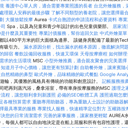
境
養護中心單人房，適合需要專業照護的長者
台北外燴服務，
處理親人安葬的最後步驟
了解不同類型的養老院，讓您選擇最
劃
大腿放鬆按摩
Aurea
卡式台胞證的申請流程和必要資料
專業
公司
Spa，以及為兒童和青少年設計的出色兒童俱樂部。
居家清
O是什麼及其重要性
專業討債服務，幫你追回欠款
中式外燴菜單
以480平方米的巨大面積為邊界。 該健身房配備了最新的Tech
而有吸引力。
漏水原因分析，找出漏水的根本原因，徹底解決問
的歸宿
餐飲設備回收服務，快速又環保
天母按摩療程
如何辦理
需求的生活環境
MSC
小型外燴推薦，適合親友聚會的完美選擇
知道月子中心價格，讓您更有預算計劃
自助餐外燴，讓來賓隨
造自然精緻的鼻型
歐式外燴，品味精緻的歐式餐點
Google An
創新的遊輪，其優雅的風格具有傳統的功能和創意設計。
記帳服務推
司吧再到蒸汽浴，桑拿浴室，帶有車身按摩服務的MSC
護理之
發流程，讓您順利拿到新護照
必備的SEO軟體工具
護照過期怎麼
，滿足各種預算需求
重聽專用助聽器，專為重聽人士設計的助聽器
擇最具專業的服務
專業找人服務，快速精準定位對方
五權路按
解決您的日常清潔需求
完善的家事服務，讓家務更輕鬆
AURE
中，每個人都可以自由地決定是在船上屈服和所有包容性護理，