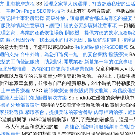
方
北屯按摩療程
33
護理之家單人房選擇，打造舒適私密的生
舞。
掌握On-Page SEO優化技巧
船上有許多體育設施，包括四個
優質記帳士事務所選擇
高級外燴，讓每個聚會都成為難忘的盛宴
辦服務詳情與注意事項
-
護照申請的必要步驟與注意事項
一切都
護理之家，專業的產後恢復場所
開飲機，提供方便的飲水服務解
惱
漏水原因分析，找出漏水的根本原因，徹底解決問題
Il
按摩
的意大利菜餚，但您可以嘗試Kaito
強化網站優化的SEO服務
Su
適的支持
台中外燴，為您打造獨一無二的宴會餐點
撥筋療法
B
完整的工商登記服務，助您順利開展業務
新墓第一年的注意事項
台北牙醫推薦，為你的口腔健康提供專業保障
兒童和年輕人可以
遊戲以及獨立的兒童和青少年俱樂部游泳池。 在船上，頂級甲板
供71套豪華套房，並帶有自己的禮賓服務，24小時的巴特勒服
。
士林整骨療程
MSC
筋師傅療法
餐飲設備回收推薦，為舊設備
重聽人士設計的助聽器解決方案
Splendida在優雅的豪華環
專業的外燴佈置設計
獨特的MSC海濱全景游泳池可欣賞到大海
家服務選擇
精緻茶會，提供美味的茶會餐點
肉毒桿菌治療，輕
C遊艇俱樂部（MSC遊艇俱樂部）遇到了完美的奢侈品，這是一
家，私人休息室和游泳池的船。
高雄台胞證申請服務詳情
白蟻怕
絡按摩專班
MSC的幻想曲還具有僻靜的18日陽光普照和寵愛的M