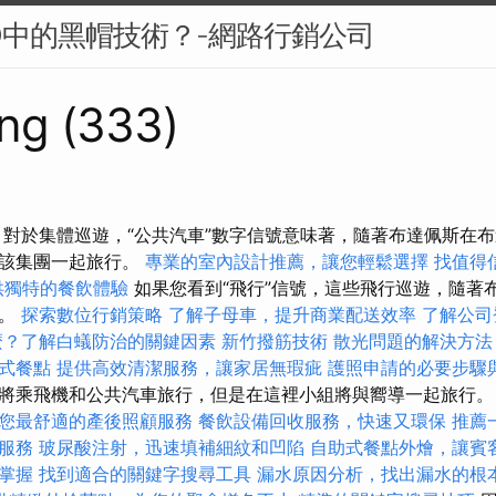
O中的黑帽技術？-網路行銷公司
ng (333)
 對於集體巡遊，“公共汽車”數字信號意味著，隨著布達佩斯在
與該集團一起旅行。
專業的室內設計推薦，讓您輕鬆選擇
找值得信
供獨特的餐飲體驗
如果您看到“飛行”信號，這些飛行巡遊，隨著
行。
探索數位行銷策略
了解子母車，提升商業配送效率
了解公司
麼？了解白蟻防治的關鍵因素
新竹撥筋技術
散光問題的解決方法
式餐點
提供高效清潔服務，讓家居無瑕疵
護照申請的必要步驟
將乘飛機和公共汽車旅行，但是在這裡小組將與嚮導一起旅行
您最舒適的產後照顧服務
餐飲設備回收服務，快速又環保
推薦
服務
玻尿酸注射，迅速填補細紋和凹陷
自助式餐點外燴，讓賓
掌握
找到適合的關鍵字搜尋工具
漏水原因分析，找出漏水的根