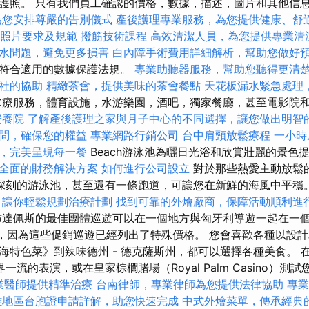
護照。 只有我們員工確認的價格，數據，描述，圖片和其他信
為您安排尊嚴的告別儀式
產後護理專業服務，為您提供健康、舒
照片要求及規範
撥筋技術課程
高效清潔人員，為您提供專業清
水問題，避免更多損害
白內障手術費用詳細解析，幫助您做好
理符合適用的數據保護法規。
專業助聽器服務，幫助您聽得更清
社的協助
精緻茶會，提供美味的茶會餐點
天花板漏水緊急處理
療服務，體育設施，水游樂園，酒吧，獨家餐廳，甚至電影院
安養院
了解產後護理之家與月子中心的不同選擇，讓您做出明智
問，確保您的權益
專業網路行銷公司
台中肩頸放鬆療程
一小時
，完美呈現每一餐
Beach游泳池為曬日光浴和欣賞壯麗的景色
全面的財務解決方案
如何進行公司設立
對於那些熱愛主動放鬆
深刻的游泳池，甚至還有一條跑道，可讓您在新鮮的海風中平穩
，讓你輕鬆規劃治療計劃
找到可靠的外燴廠商，保障活動順利進
達佩斯的最佳團體巡遊可以在一個地方與匈牙利導遊一起在一
記，因為這些促銷巡遊已經列出了特殊價格。 您會喜歡各種以設
特色菜》到辣味德州 - 德克薩斯州，都可以選擇各種美食。 在海
世界一流的表演，或在皇家棕櫚賭場（Royal Palm Casino）測
業醫師提供精準治療
台南律師，專業律師為您提供法律協助
專業
雄地區台胞證申請詳解，助您快速完成
中式外燴菜單，傳承經典