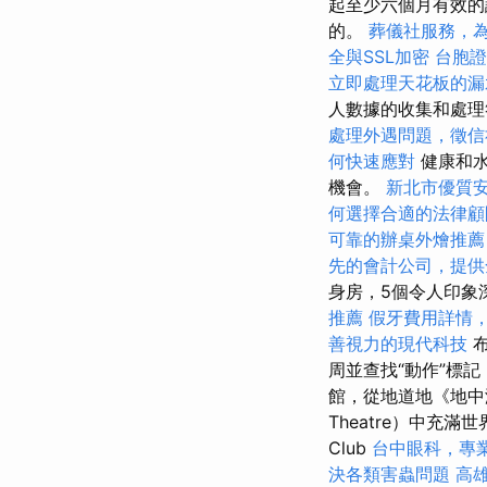
起至少六個月有效的
的。
葬儀社服務，
全與SSL加密
台胞證
立即處理天花板的漏
人數據的收集和處
處理外遇問題，徵信
何快速應對
健康和水
機會。
新北市優質
何選擇合適的法律顧
可靠的辦桌外燴推薦
先的會計公司，提供
身房，5個令人印象
推薦
假牙費用詳情
善視力的現代科技
布
周並查找“動作”標
館，從地道地《地中海
Theatre）中充滿
Club
台中眼科，專
決各類害蟲問題
高