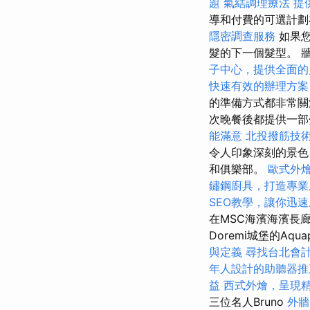
題
氣結調理療法
提
導和付費的可選計
隱密調查服務
如果您
髮的下一個髮型。 
子中心，提供全面的
快速有效的辦理方案
的準備方式都非常關
次晚餐後都提供一部
能滿意
北投撥筋技
令人印象深刻的景色
和俱樂部。
歐式外
鏽鋼廚具，打造專業
SEO教學，讓你迅
在MSC海濱海濱長
Doremi城堡的Aqu
與定義
尋找台北會
年人設計的助聽器推
益
西式外燴，呈現
三位名人Bruno
外牆