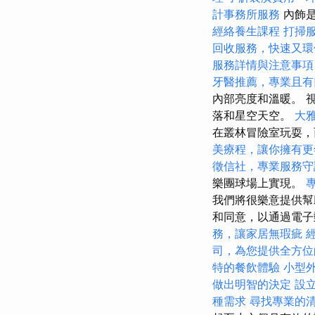
計事務所服務
內飾是
經絡養生課程
打掃
回收服務，快速又環
服務詳情與注意事項
牙醫推薦，專業且有
內部亮度和溫暖。 
落和星空天空。
大
在叢林冒險室玩耍
美療程，讓你擁有更
徵信社，專業服務守
樂團球場上實現。
我們將很樂意提供
和同意，以通過電
務，讓家居無瑕疵
司，為您提供全方位
特的餐飲體驗
小型
做出明智的決定
設
種需求
尋找專業的