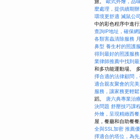
旅。
歐式外燴，品
麼處理，提供續期辦
環境更舒適
滅鼠公
中的彩色程序中進
查詢IP地址，確保
各類害蟲清除服務
鼻型
養生村的照護
得到最好的照護服務
業律師推薦中找到最
和多功能運動場。 
擇合適的法律顧問，
適合親友聚會的完美
服務，讓家務更輕鬆
蹈。
唐六典專業治
決問題
舒壓技巧課
外燴，呈現精緻西餐
屋，餐廳和自助餐
全與SSL加密
推薦優
擇適合的塔位，為先