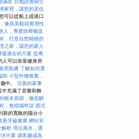
能滿意
台胞證過期怎
掃家裡，讓您的居住
您可以從船上或港口
，兼具美觀與實用性
達人，專業除蟑螂及
術，打造自然精緻的
理之家，讓您的家人
選擇最適合的方案
從專
的人可以依靠健身房
眼周肌膚
了解如何選
協助
小型外燴推薦，
餐廳中。
完善的家事
其中充滿了音樂和舞
的根本原因，徹底解
程，無煩惱申請
西式
添加到新的寬敞的陽台小
改善牙齒健康
網站安
全解析
塔位風水，選
解決方案
讓客廳成為