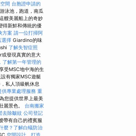
活空間
台胞證申請的
游泳池，跑道，南瓜
這艘美麗船上的奇妙
變得新鮮和傳統的優
決方案
請一位打掃阿
店選擇
Giardino的味
shi
了解失智症照
ar或發現真實的意大
，了解第一年管理的
享受MSC地中海的生
設有獨家MSC遊艇
務，私人頂級帆休息
提供專業處理服務
重
境中為您提供世界上最美
的壯麗景色。
台南搬家
鬆去除皺紋
公司登記
艘帶有自己的禮賓服
什麼？了解白蟻防治
SC
空間設計，打造