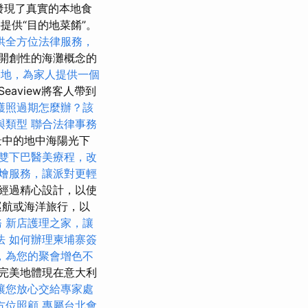
發現了真實的本地食
將提供“目的地菜餚”。
供全方位法律服務，
開創性的海灘概念的
墓地，為家人提供一個
Seaview將客人帶到
護照過期怎麼辦？該
與類型
聯合法律事務
景中的地中海陽光下
雙下巴醫美療程，改
燴服務，讓派對更輕
經過精心設計，以使
巡航或海洋旅行，以
務
新店護理之家，讓
法
如何辦理柬埔寨簽
，為您的聚會增色不
完美地體現在意大利
讓您放心交給專家處
方位照顧
專屬台北會