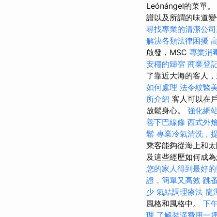
Leónángel的菜單
譜以及所謂的味道
尋找專業的清潔公司
解決各類法律困擾
啟發，MSC
專業消
安穩的歸宿
商業登
了靠近大海的客人
如何處理
法令紋醫
所介紹
客人可以在戶
放鬆身心。
強化網站
善下巴線條
西式外
鬆
專業冷氣清洗，
乘客能夠從海上和太
及這些經歷如何成
您的家人得到最好的
證，簡單又高效
跳
少
氣結調理療法
龍
風格和風格中。
下
理
了解裝潢費用一