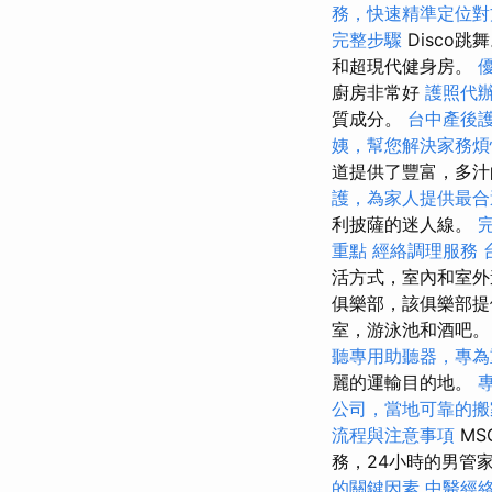
務，快速精準定位對
完整步驟
Disco跳
和超現代健身房。
廚房非常好
護照代
質成分。
台中產後
姨，幫您解決家務煩
道提供了豐富，多汁
護，為家人提供最合
利披薩的迷人線。
重點
經絡調理服務
活方式，室內和室外
俱樂部，該俱樂部提
室，游泳池和酒吧
聽專用助聽器，專為
麗的運輸目的地。
公司，當地可靠的搬
流程與注意事項
MS
務，24小時的男管
的關鍵因素
中醫經