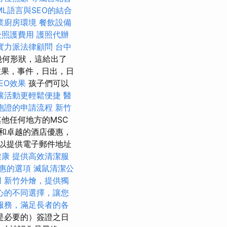
ML語言與SEO的結合
業廚房環境
餐飲設備
後照護費用
護照代辦
實力派法律顧問
台中
幾何形狀，這給出了
效果，事件，日出，日
SEO效果
孩子們可以
讓活動更輕鬆便捷
醫
胞證的申請流程
新竹
他任何地方的MSC
和卓越的酒店優惠，
以提供電子郵件地址
健康
提供高效清潔服
惠的選項
滅鼠清潔公
用
新竹外燴，提供獨
心的不同選擇，讓您
服務，滿足長者的各
是必要的）簽證之日