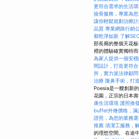
更符合需求的生活環
撿骨服務，專業為您
讓你輕鬆規劃治療計
品質
專業網路行銷
都乾淨如新
了解SE
部長廊的整個天花板都
裡的體驗確實獨特
為家人提供一個安穩
間設計，打造更符合
所，實力派法律顧問
治療
隆鼻手術，打
Poesia是一艘
花園，正宗的日本壽
康生活環境
護照換
buffet外燴價格
證照，為您的業務選
推薦
清潔工服務，
的理想空間。 在途