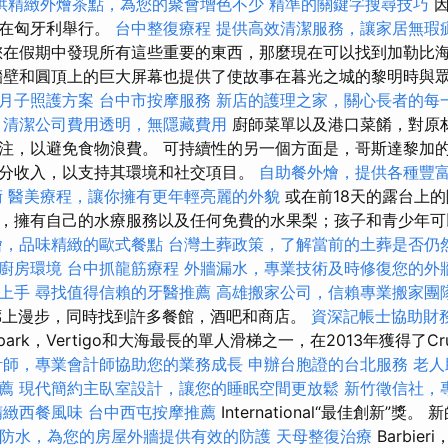
供精緻外燴茶點，為您的聚會增色不少
精準的關鍵字搜尋技巧
因
劃在匈牙利舉行。
台中整復療程
提供高效清潔服務，讓家居無瑕
在假期中發現所有這些重要的東西，那麼現在可以找到加勒比海和F.
牆壁和圓頂上的巨大屏幕也提供了使故事在暮光之城的黎明時與
月子照護方案
台中市按摩服務
新店的護理之家，關心長者的每
清潔公司費用透明，無隱藏費用
廚師菜單以及港口菜餚，對原
注，以避免食物浪費。 可持續性的另一個方面是，哥斯達黎加
分收入，以支持其環境和社交項目。
自助餐外燴，提供各種豐
術
醫美療程，讓你擁有更年輕亮麗的外貌
或在前18天的露台上
，擁有自己的水療服務以及任何免費的水果梨；孩子和青少年可
燴，品味精緻的歐式餐點
台灣土葬政策，了解當前的土葬是否仍
廚房環境
台中抓龍筋療程
外牆漏水，專業技術及時修復您的外
速上手
尋找值得信賴的牙醫推薦
高雄搬家公司，信賴專業搬家團
廊上漫步，同時找到許多餐館，酒吧和商店。
資深記帳士協助財
apark，Vertigo和大海最長的單人滑梯之一，在2013年獲得了Cru
計師，專業會計師協助您的業務成長
申辦台胞證的台北服務
老人
薦
現代簡約主臥室設計，讓您的睡眠空間更放鬆
新竹徵信社，
精緻西餐風味
台中西屯按摩推薦
International“最佳創新”
防水，為您的房屋外牆提供有效的防護
天母整復治療
Barbieri