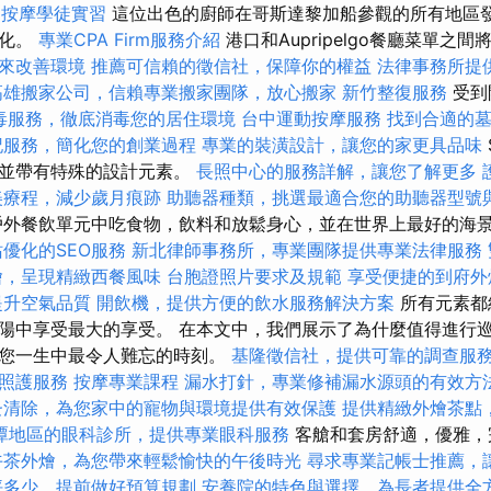
。
按摩學徒實習
這位出色的廚師在哥斯達黎加船參觀的所有地區
變化。
專業CPA Firm服務介紹
港口和Aupripelgo餐廳菜單之間
來改善環境
推薦可信賴的徵信社，保障你的權益
法律事務所提
高雄搬家公司，信賴專業搬家團隊，放心搬家
新竹整復服務
受到
毒服務，徹底消毒您的居住環境
台中運動按摩服務
找到合適的
記服務，簡化您的創業過程
專業的裝潢設計，讓您的家更具品味
，並帶有特殊的設計元素。
長照中心的服務詳解，讓您了解更多
美療程，減少歲月痕跡
助聽器種類，挑選最適合您的助聽器型號
外餐飲單元中吃食物，飲料和放鬆身心，並在世界上最好的海
優化的SEO服務
新北律師事務所，專業團隊提供專業法律服務
燴，呈現精緻西餐風味
台胞證照片要求及規範
享受便捷的到府外
提升空氣品質
開飲機，提供方便的飲水服務解決方案
所有元素都
陽中享受最大的享受。 在本文中，我們展示了為什麼值得進行
為您一生中最令人難忘的時刻。
基隆徵信社，提供可靠的調查服
照護服務
按摩專業課程
漏水打針，專業修補漏水源頭的有效方
蚤清除，為您家中的寵物與環境提供有效保護
提供精緻外燴茶點
潭地區的眼科診所，提供專業眼科服務
客艙和套房舒適，優雅，
午茶外燴，為您帶來輕鬆愉快的午後時光
尋求專業記帳士推薦，
坪多少，提前做好預算規劃
安養院的特色與選擇，為長者提供全