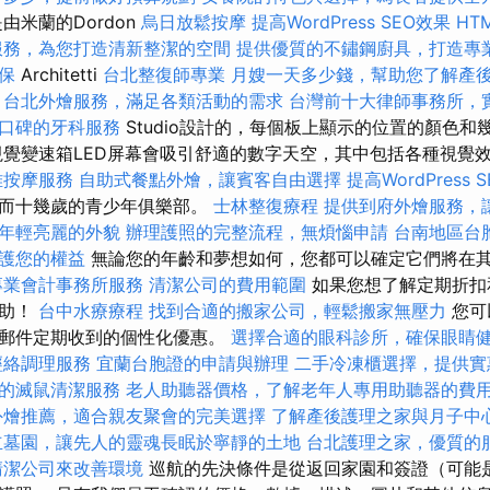
由米蘭的Dordon
烏日放鬆按摩
提高WordPress SEO效果
HT
服務，為您打造清新整潔的空間
提供優質的不鏽鋼廚具，打造專
保
Architetti
台北整復師專業
月嫂一天多少錢，幫助您了解產
台北外燴服務，滿足各類活動的需求
台灣前十大律師事務所，
口碑的牙科服務
Studio設計的，每個板上顯示的位置的顏色和
視覺變速箱LED屏幕會吸引舒適的數字天空，其中包括各種視覺
雅按摩服務
自助式餐點外燴，讓賓客自由選擇
提高WordPress 
，而十幾歲的青少年俱樂部。
士林整復療程
提供到府外燴服務，
年輕亮麗的外貌
辦理護照的完整流程，無煩惱申請
台南地區台
護您的權益
無論您的年齡和夢想如何，您都可以確定它們將在其
專業會計事務所服務
清潔公司的費用範圍
如果您想了解定期折扣
幫助！
台中水療療程
找到合適的搬家公司，輕鬆搬家無壓力
您可
子郵件定期收到的個性化優惠。
選擇合適的眼科診所，確保眼睛
經絡調理服務
宜蘭台胞證的申請與辦理
二手冷凍櫃選擇，提供實
的滅鼠清潔服務
老人助聽器價格，了解老年人專用助聽器的費
外燴推薦，適合親友聚會的完美選擇
了解產後護理之家與月子中
立墓園，讓先人的靈魂長眠於寧靜的土地
台北護理之家，優質的
清潔公司來改善環境
巡航的先決條件是從返回家園和簽證（可能