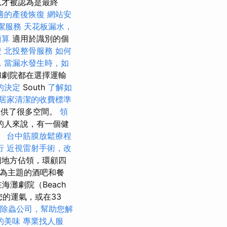
息才被認為是最終
適的產後恢復
網站安
潔服務
天花板漏水，
預算
適用於識別的個
楚
北投整骨服務
如何
，當漏水發生時，如
和劇院都在選擇運輸
的決定
South
了解如
居家清潔的收費標準
提供了很多空間。
領
的人來說，有一個健
。
台中筋膜放鬆療程
行
近視雷射手術，改
個地方佔領，環顧四
計為主題的酒吧和餐
灘劇院（Beach
試您的運氣，或在33
除蟲公司，幫助您解
的美味
專業找人服