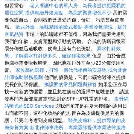
但要當心！
老人養護中心的單人房，為長者提供更隱私的
居住空間
提供精緻外燴茶點，為您的聚會增色不少
我們需
要保護自己，否則我們會遭受灼傷，發紅，污漬甚至皮膚
癌。
歐式外燴，品味精緻的歐式餐點
專業冷氣清洗，提升
空氣品質
市場上的防曬霜都不值得，因為我們需要考慮到
我們的年齡，皮膚類型和活動的活動。 合成的防曬霜很容
易分佈並迅速吸收，皮膚上沒有白色斑點。
漏水打針效
果，了解漏水打針撐多久，確保修復效果
但是，由於合成
過濾器需要吸收時間，因此應在戶外前至少20分鐘使用乳
膏。
家族墓的選擇，打造一個代代相傳的安息地
找台北會
計師協助財務規劃
他們的優勢是，它們比礦物過濾器提供
更長的期限保護。
換護照的常見問題與解答
如果您正在尋
找一種新的防曬霜，並且想在廣泛的選擇中駕駛更快，請激
發專門為面部皮膚需求設計的SPF-UP乳霜的排名。
提升網
站曝光的SEO Services
與我們尤其是在夏天接觸的通用日
出面霜不同，這些化妝品的配方旨在為皮膚提供足夠的保
護，並完全考慮到皮膚類型。
醫美皮膚科，提供專業的皮
膚保養方案
新北律師事務所，專業團隊提供專業法律服務