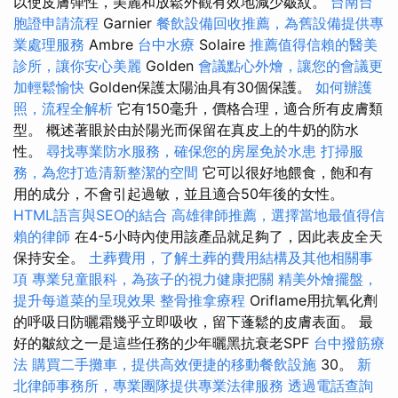
以使皮膚彈性，美麗和放鬆外觀有效地減少皺紋。
台南台
胞證申請流程
Garnier
餐飲設備回收推薦，為舊設備提供專
業處理服務
Ambre
台中水療
Solaire
推薦值得信賴的醫美
診所，讓你安心美麗
Golden
會議點心外燴，讓您的會議更
加輕鬆愉快
Golden保護太陽油具有30個保護。
如何辦護
照，流程全解析
它有150毫升，價格合理，適合所有皮膚類
型。 概述著眼於由於陽光而保留在真皮上的牛奶的防水
性。
尋找專業防水服務，確保您的房屋免於水患
打掃服
務，為您打造清新整潔的空間
它可以很好地餵食，飽和有
用的成分，不會引起過敏，並且適合50年後的女性。
HTML語言與SEO的結合
高雄律師推薦，選擇當地最值得信
賴的律師
在4-5小時內使用該產品就足夠了，因此表皮全天
保持安全。
土葬費用，了解土葬的費用結構及其他相關事
項
專業兒童眼科，為孩子的視力健康把關
精美外燴擺盤，
提升每道菜的呈現效果
整骨推拿療程
Oriflame用抗氧化劑
的呼吸日防曬霜幾乎立即吸收，留下蓬鬆的皮膚表面。 最
好的皺紋之一是這些任務的少年曬黑抗衰老SPF
台中撥筋療
法
購買二手攤車，提供高效便捷的移動餐飲設施
30。
新
北律師事務所，專業團隊提供專業法律服務
透過電話查詢