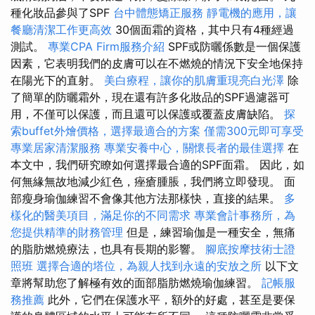
種化妝品參與了SPF
台中體態矯正服務
靜電機的應用，讓
餐廳清潔工作更高效
30個面霜的資格，其中只有4種經過
測試。
專業CPA Firm服務介紹
SPF或防曬係數是一個保護
因素，它表明我們的皮膚可以在不燃燒的情況下安全地保持
在陽光下的直射。
美白療程，讓你的肌膚重現亮白光澤
除
了簡單的防曬霜外，現在還有許多化妝品的SPF過濾器可
用，不僅可以保護，而且還可以保護或覆蓋皮膚缺陷。
探
索buffet外燴價格，選擇最適合的方案
僅需300元即可享受
專業居家清潔服務
專業安養中心，關懷長者的最佳選擇
在
本文中，我們研究瞭如何選擇最合適的SPF面霜。 因此，如
何無緣無故地減少紅色，痤瘡腫脹，我們將立即發現。 面
部瘦身瑜伽練習不會像其他方法那樣快，直接的結果。
多
樣化的醫美項目，滿足你的不同需求
專業會計事務所，為
您提供精準的財務管理
但是，練習瑜伽是一種安全，無痛
的脂肪燃燒療法，也具有長期的影響。
腳底按摩技術士證
照班
選擇合適的塔位，為親人找到永遠的安放之所
以下文
章將幫助您了解極有效的面部脂肪燃燒瑜伽練習。
記帳服
務推薦
此外，它們在保護水平，額外的好處，甚至是要保