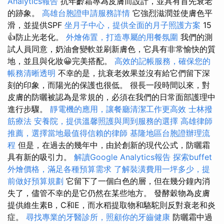
Analytics報告
抗年齡霜專為皮膚而設計，並具有首先衰老
的跡象。
高雄台胞證申請服務詳情
它強烈滋潤並使膚色平
滑，並提供SPF
坐月子中心，提供全面的月子照護方案
15
👍防止光老化。
外燴佈置，打造專屬的用餐氛圍
我們的測
試人員同意，奶油會變軟並刷新膚色，它具有非常愉快的質
地，並且與化妝😀完美搭配。
高效的記帳服務，確保您的
帳務清晰透明
不幸的是，抗衰老效果並沒有給它們留下深
刻的印象，而陽光的保護也很低。 很長一段時間以來，對
皮膚的防曬被認為是常規的，必須在我們的日常面部護理中
進行步驟。
靜電機的應用，讓餐廳清潔工作更高效
士林撥
筋療法
安養院，提供溫馨照護與周到服務的選擇
高雄律師
推薦，選擇當地最值得信賴的律師
基隆地區台胞證辦理流
程
但是，在過去的幾年中，由於創新的現代公式，防曬霜
具有新的吸引力。
解讀Google Analytics報告
探索buffet
外燴價格，滿足各種預算需求
了解裝潢費用一坪多少，提
前做好預算規劃
它留下了一個白色的層，但在幾分鐘內消
失了，儘管不幸的是它仍然在某些地方。 發酵穀物為皮膚
提供維生素B，C和E，而水稻提取物和駱駝則反對衰老和炎
症。
尋找專業的牙醫診所，照顧你的牙齒健康
防曬霜中過