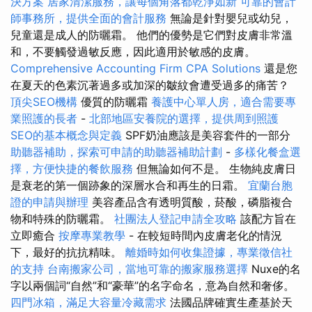
決方案
居家清潔服務，讓每個角落都乾淨如新
可靠的會計
師事務所，提供全面的會計服務
無論是針對嬰兒或幼兒，
兒童還是成人的防曬霜。 他們的優勢是它們對皮膚非常溫
和，不要觸發過敏反應，因此適用於敏感的皮膚。
Comprehensive Accounting Firm CPA Solutions
還是您
在夏天的色素沉著過多或加深的皺紋會遭受過多的痛苦？
頂尖SEO機構
優質的防曬霜
養護中心單人房，適合需要專
業照護的長者
-
北部地區安養院的選擇，提供周到照護
SEO的基本概念與定義
SPF奶油應該是美容套件的一部分
助聽器補助，探索可申請的助聽器補助計劃
-
多樣化餐盒選
擇，方便快捷的餐飲服務
但無論如何不是。 生物純皮膚日
是衰老的第一個跡象的深層水合和再生的日霜。
宜蘭台胞
證的申請與辦理
美容產品含有透明質酸，菸酸，磷脂複合
物和特殊的防曬霜。
社團法人登記申請全攻略
該配方旨在
立即癒合
按摩專業教學
- 在較短時間內皮膚老化的情況
下，最好的抗抗精味。
離婚時如何收集證據，專業徵信社
的支持
台南搬家公司，當地可靠的搬家服務選擇
Nuxe的名
字以兩個詞“自然”和“豪華”的名字命名，意為自然和奢侈。
四門冰箱，滿足大容量冷藏需求
法國品牌確實生產基於天