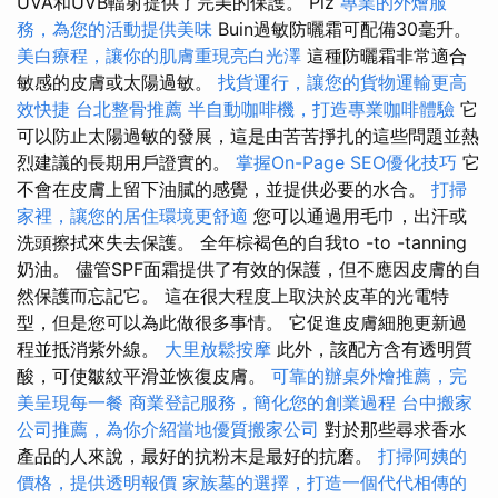
UVA和UVB輻射提供了完美的保護。 Piz
專業的外燴服
務，為您的活動提供美味
Buin過敏防曬霜可配備30毫升。
美白療程，讓你的肌膚重現亮白光澤
這種防曬霜非常適合
敏感的皮膚或太陽過敏。
找貨運行，讓您的貨物運輸更高
效快捷
台北整骨推薦
半自動咖啡機，打造專業咖啡體驗
它
可以防止太陽過敏的發展，這是由苦苦掙扎的這些問題並熱
烈建議的長期用戶證實的。
掌握On-Page SEO優化技巧
它
不會在皮膚上留下油膩的感覺，並提供必要的水合。
打掃
家裡，讓您的居住環境更舒適
您可以通過用毛巾，出汗或
洗頭擦拭來失去保護。 全年棕褐色的自我to -to -tanning
奶油。 儘管SPF面霜提供了有效的保護，但不應因皮膚的自
然保護而忘記它。 這在很大程度上取決於皮革的光電特
型，但是您可以為此做很多事情。 它促進皮膚細胞更新過
程並抵消紫外線。
大里放鬆按摩
此外，該配方含有透明質
酸，可使皺紋平滑並恢復皮膚。
可靠的辦桌外燴推薦，完
美呈現每一餐
商業登記服務，簡化您的創業過程
台中搬家
公司推薦，為你介紹當地優質搬家公司
對於那些尋求香水
產品的人來說，最好的抗粉末是最好的抗磨。
打掃阿姨的
價格，提供透明報價
家族墓的選擇，打造一個代代相傳的