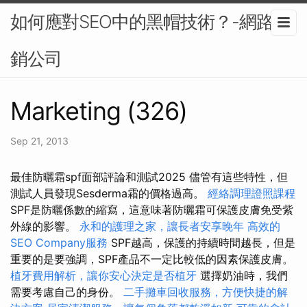
如何應對SEO中的黑帽技術？-網路行
銷公司
Marketing (326)
Sep 21, 2013
最佳防曬霜spf面部評論和測試2025 儘管有這些特性，但
測試人員發現Sesderma霜的價格過高。
經絡調理證照課程
SPF是防曬係數的縮寫，這意味著防曬霜可保護皮膚免受紫
外線的影響。
永和的護理之家，讓長者安享晚年
高效的
SEO Company服務
SPF越高，保護的持續時間越長，但是
重要的是要強調，SPF產品不一定比較低的因素保護皮膚。
植牙費用解析，讓你安心決定是否植牙
選擇奶油時，我們
需要考慮自己的身份。
二手攤車回收服務，方便快捷的解