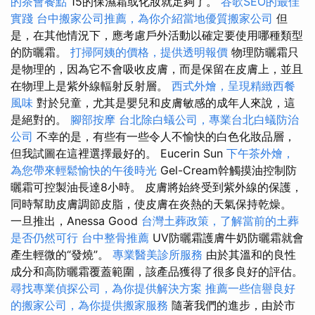
的茶會餐點
15的保濕霜或化妝就足夠了。
谷歌SEO的最佳
實踐
台中搬家公司推薦，為你介紹當地優質搬家公司
但
是，在其他情況下，應考慮戶外活動以確定要使用哪種類型
的防曬霜。
打掃阿姨的價格，提供透明報價
物理防曬霜只
是物理的，因為它不會吸收皮膚，而是保留在皮膚上，並且
在物理上是紫外線輻射反射層。
西式外燴，呈現精緻西餐
風味
對於兒童，尤其是嬰兒和皮膚敏感的成年人來說，這
是絕對的。
腳部按摩
台北除白蟻公司，專業台北白蟻防治
公司
不幸的是，有些有一些令人不愉快的白色化妝品層，
但我試圖在這裡選擇最好的。 Eucerin Sun
下午茶外燴，
為您帶來輕鬆愉快的午後時光
Gel-Cream幹觸摸油控制防
曬霜可控製油長達8小時。 皮膚將始終受到紫外線的保護，
同時幫助皮膚調節皮脂，使皮膚在炎熱的天氣保持乾燥。
一旦推出，Anessa Good
台灣土葬政策，了解當前的土葬
是否仍然可行
台中整骨推薦
UV防曬霜護膚牛奶防曬霜就會
產生輕微的“發燒”。
專業醫美診所服務
由於其溫和的良性
成分和高防曬霜覆蓋範圍，該產品獲得了很多良好的評估。
尋找專業偵探公司，為你提供解決方案
推薦一些信譽良好
的搬家公司，為你提供搬家服務
隨著我們的進步，由於市