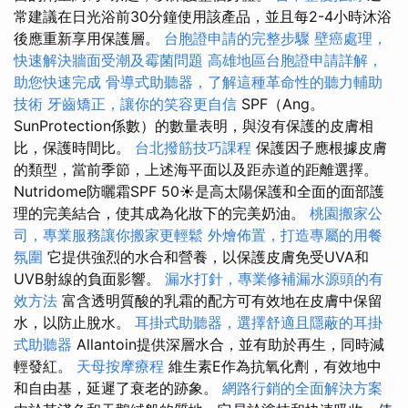
常建議在日光浴前30分鐘使用該產品，並且每2-4小時沐浴
後應重新享用保護層。
台胞證申請的完整步驟
壁癌處理，
快速解決牆面受潮及霉菌問題
高雄地區台胞證申請詳解，
助您快速完成
骨導式助聽器，了解這種革命性的聽力輔助
技術
牙齒矯正，讓你的笑容更自信
SPF（Ang。
SunProtection係數）的數量表明，與沒有保護的皮膚相
比，保護時間比。
台北撥筋技巧課程
保護因子應根據皮膚
的類型，當前季節，上述海平面以及距赤道的距離選擇。
Nutridome防曬霜SPF 50☀️是高太陽保護和全面的面部護
理的完美結合，使其成為化妝下的完美奶油。
桃園搬家公
司，專業服務讓你搬家更輕鬆
外燴佈置，打造專屬的用餐
氛圍
它提供強烈的水合和營養，以保護皮膚免受UVA和
UVB射線的負面影響。
漏水打針，專業修補漏水源頭的有
效方法
富含透明質酸的乳霜的配方可有效地在皮膚中保留
水，以防止脫水。
耳掛式助聽器，選擇舒適且隱蔽的耳掛
式助聽器
Allantoin提供深層水合，並有助於再生，同時減
輕發紅。
天母按摩療程
維生素E作為抗氧化劑，有效地中
和自由基，延遲了衰老的跡象。
網路行銷的全面解決方案