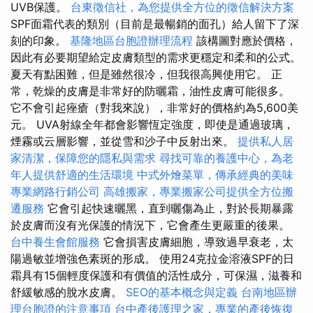
UVB保護。
台東徵信社，為您提供全方位的徵信解決方案
SPF面霜代表的類別（目前是最暢銷的面孔）給人留下了深
刻的印象。
基隆地區台胞證辦理流程
該構圖對應於價格，
因此有必要期望給定皮膚類型的需求更穩定和柔和的公式。
夏天有點困難，但是雖然很冷，但我很高興使用它。 正
常，乾燥的皮膚是非常好的防曬霜，油性皮膚可能很多。
它不會引起痤瘡（對我來說），非常好的價格約為5,600美
元。 UVA射線全年都會影響恆定強度，即使是通過玻璃，
煙霧或云層影響，並從雪和沙子中反射出來。
提供私人居
家清潔，保障您的隱私與需求
尋找可靠的養護中心，為老
年人提供舒適的生活環境
中式外燴菜單，傳承經典的美味
專業網路行銷公司
高雄搬家，專業搬家公司提供全方位搬
遷服務
它會引起快速曬黑，直到曬傷為止，對於長期暴露
於皮膚而沒有光保護的情況下，它會產生更嚴重的後果。
台中養生會館服務
它會損害皮膚細胞，導致過早衰老，太
陽過敏並增強色素斑的形成。 使用24克拉金溶液SPF的日
霜具有15個輕度保護和有價值的活性成分，可保濕，滋養和
舒緩敏感的脫水皮膚。
SEO的基本概念與定義
台南地區辦
理台胞證的注意事項
台中產後護理之家，專業的產後恢復