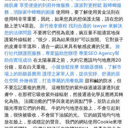
緻肌膚
享受便捷的到府外燴服務，讓派對更輕鬆
殺蟑螂服
務，消除家中蟑螂的困擾
使用時，要了解使用黃金法則在
使用時非常重要，因此，如果您真的想保護太陽，請在您的
臉上塗1/4茶匙。
新竹推拿療程
找到合適的 lawyer 來解決
您的法律問題
不要將它們視為底漆，豌豆量不能適當地保
護紫外線輻射，“很少，因為結果很好”可以放開。 它對孩子
的皮膚非常溫和，適合一歲以來具有敏感皮膚的兒童。
旅
行社代辦護照服務，專業協助您辦理
專業SEO Agency幫
助你實現成功
在太陽暴露之前，大約它應該均勻地應用20
分鐘，並在白天重複。
小腿放鬆按摩
助聽器價格，了解市
場上的助聽器費用
護理之家單人房，提供安靜、舒適的居
住空間
外燴佈置，打造專屬的用餐氛圍
甜和鹹的防水，但
不要忘記重複的應用。 這種類型的紫外線過濾器滲透到皮
膚中，在那裡它吸收紫外線輻射，然後通過化學反應將其轉
化為熱。 法國治癒的鬥爭與衰老的斑點鬥爭，並防止由於
陽光導致它們的外觀。 牛奶均勻地塗在臉上，不會引起刺
激，很快被吸收，不會留下油膩的光。 它的細質地均勻地
放在臉上，形成穩定的聲音。 我們的網站使用Cookie來增