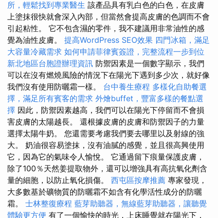
所，輕鬆找到專業醫生
該產品具有乳白色的白色，在皮膚
上塗抹很快就會深入內部，但當然會提高皮膚的色調而不會
引起粘性。 它不包含濕的零件，我不建議用非常油性的感
覺為油性皮膚。
提高WordPress SEO效果
四門冰箱，滿足
大容量冷藏需求
如何申請菲律賓簽證，完整流程一步到位
新北地區台胞證辦理資訊
防禦因素是一個數字顯示，我們
可以在沒有燃燒風險的情況下在陽光下遇到多少次，就好像
我們沒有使用防曬霜一樣。
台中養生療程
多樣化自助餐選
擇，滿足所有賓客的需求
外燴buffet，豐富多樣的餐點選
擇
因此，防禦因素越高，我們可以在陽光下停留而不會損
害皮膚的太陽越長。 還根據皮膚的皮膚和防禦因子的力量
選擇太陽牛奶。 您還需要考慮我們要去哪里以及射線的強
大。 奶油很容易塗抹，沒有油膩的感覺，並且很高興使用
它，因為它的氣味令人愉悅。 它通過留下痕量保護皮膚，
除了100％天然姜提取物外，還可以增強具有高抗氧化劑含
量的細胞，以防止氧化損傷。
西屯區按摩推薦
專家發現，
大多數基於礦物質的防曬霜不如含有化學活性成分的防曬
霜。
士林整復療程
藍芽助聽器，無線藍芽助聽器，讓聽覺
體驗更方便
有了一個愉快的時光，上床睡覺就在陽光下，