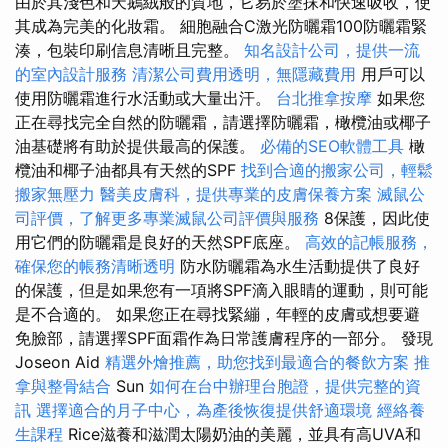
由於其淺色和天鵝絨般的質地，它易於塗抹和快速吸收，使
其成為完美的化妝霜。 細胞融合C激光防曬霜100防曬霜緊
湊，包裝印刷信息清晰且完整。
知名設計公司，提供一流
的室內設計服務
清潔公司費用透明，無隱藏費用
用戶可以
使用防曬霜進行水活動或大量出汗。
台北推拿按摩
如果您
正在尋找完全自然的防曬霜，請選擇防曬霜，橄欖油或椰子
油基礎將有助於提供最高的保護。
必備的SEO軟體工具
橄
欖油和椰子油都具有天然的SPF
找到合適的搬家公司，輕鬆
搬家無壓力
醫美皮膚科，提供專業的皮膚保養方案
滅鼠公
司評價，了解更多專業滅鼠公司評價與服務
8保護，因此使
用它們的防曬霜是良好的天然SPF底座。
高效的記帳服務，
確保您的帳務清晰透明
防水防曬霜為水生活動提供了良好
的保護，但是如果您有一項將SPF滴入眼睛的運動，則可能
是不合適的。 如果您正在尋找緊繃，年輕的皮膚或想要避
免臉部，請選擇SPF面霜作為日常護膚程序的一部分。 發現
Joseon Aid
精選外燴推薦，助您找到最適合的餐飲方案
推
拿與整骨結合
Sun
如何在台中辦理台胞證，提供完整的資
訊
選擇適合的月子中心，為產後恢復提供舒適環境
經絡養
生課程
Rice滋養和滋潤太陽奶油的美麗，並具有高UVA和