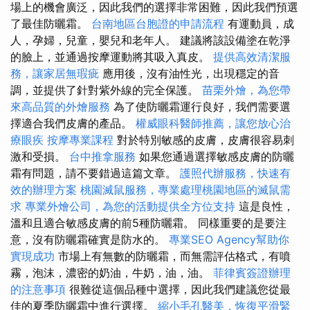
場上的機會廣泛，因此我們的選擇非常困難，因此我們預選
了最佳防曬霜。
台南地區台胞證的申請流程
有運動員，成
人，孕婦，兒童，嬰兒和老年人。 建議將該設備塗在乾淨
的臉上，並通過按摩運動將其吸入真皮。
提供高效清潔服
務，讓家居無瑕疵
應用後，沒有油性光，出現穩定的音
調，並提供了針對紫外線的完全保護。
苗栗外燴，為您帶
來高品質的外燴服務
為了使防曬霜運行良好，我們需要選
擇適合我們皮膚的產品。
權威眼科醫師推薦，讓您放心治
療眼疾
按摩專業課程
對於特別敏感的皮膚，皮膚很容易刺
激和受損。
台中推拿服務
如果您通過選擇敏感皮膚的防曬
霜有問題，請不要錯過這篇文章。
護照代辦服務，快速有
效的辦理方案
桃園滅鼠服務，專業處理桃園地區的滅鼠需
求
專業外燴公司，為您的活動提供全方位支持
這是良性，
溫和且適合敏感皮膚的前5種防曬霜。 同樣重要的是要注
意，沒有防曬霜確實是防水的。
專業SEO Agency幫助你
實現成功
市場上有無數的防曬霜，而無需評估格式，有噴
霧，泡沫，濃密的奶油，牛奶，油，油。
菲律賓簽證辦理
的注意事項
很難從這個品種中選擇，因此我們建議您從最
佳的夏季防曬霜中進行選擇。
縮小毛孔醫美，恢復平滑緊