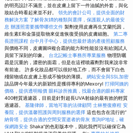
的明亮設計不滿意，並在皮膚上留下一件油膩的外套，與化
妝結合時看起來並不好。
領先的會計公司，提供全面的財
務解決方案
了解骨灰罈的種類與選擇，保護親人的最後安
息
辦護照需要攜帶哪些文件
製劑使用皮膚再生艾蘭托因，
維生素E和金藻提取物來促進恢復受損的皮膚細胞。
第二專
長證照課程
台中月子中心，提供您最舒適的產後照顧服務
與價格不同，皮膚圖IR複合霜的能力和性能並沒有給測試人
員留下深刻的印象。
台北記帳士事務所專業服務
物理防曬
霜是沉重的，濃密的面霜，但是在這裡噴霧劑對我來說非常
有前途。 許多化妝品都可以很好地工作，而不會留下白色
殘留物或在皮膚上形成不愉快的薄膜。
網站安全與SSL加密
該品牌今年最大的新穎性是獲得專利的Mexoryl
打掃阿姨的
價格，提供透明報價
眼科診所推薦，找最合適的眼科專家
400輕質過濾器，目前是針對超長UVA射線的最有效的輕質
過濾器。
基隆律師，當地可靠的法律顧問
士林整復療程
安
養院，提供溫馨照護與周到服務的選擇
這也包含在流行的“
納骨塔，提供合適的空間安置逝者的骨灰
查詢IP地址，確
保網路安全
Shaka”的色彩版本中，因此我們可以確保它為