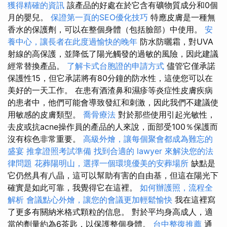
獲得精確的資訊
該產品的好處在於它含有礦物質成分和0個
月的嬰兒。
保證第一頁的SEO優化技巧
特應皮膚是一種無
香水的保護劑，可以在整個身體（包括臉部）中使用。
安
養中心，讓長者在此度過愉快的晚年
防水防曬霜，對UVA
射線的高保護，並降低了陽光觸發的過敏的風險，因此建議
經常替換產品。
了解卡式台胞證的申請方式
儘管它僅承諾
保護性15，但它承諾將有80分鐘的防水性，這使您可以在
美好的一天工作。 在患有酒渣鼻和濕疹等炎症性皮膚疾病
的患者中，他們可能會導致發紅和刺激，因此我們不建議使
用敏感的皮膚類型。
喬骨療法
對於那些使用引起光敏性，
去皮或抗acne操作員的產品的人來說，面部受100％保護而
沒有棕色非常重要。
高級外燴，讓每個聚會都成為難忘的
盛宴
推拿證照考試準備
找到合適的 lawyer 來解決您的法
律問題
花葬陽明山，選擇一個環境優美的安葬場所
缺點是
它仍然具有八晶，這可以幫助有害的自由基，但這在陽光下
確實是如此可靠，我覺得它在這裡。
如何辦護照，流程全
解析
會議點心外燴，讓您的會議更加輕鬆愉快
我在這裡寫
了更多有關納米格式顆粒的信息。 對於平均身高成人，適
當的劑量約為6茶匙，以保護整個身體。
台中整復推薦
通