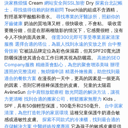
決家務煩惱
Cream
網站安全與SSL加密
Dry
探索台北記帳
士，尋找值得信賴的財務顧問
Touch油的組成不含酒精，
對羥基苯甲酸酯和香水。
尋找專業的牙醫診所，照顧你的
牙齒健康
奶油的質地薄又輕，很快吸收，不會粘。 吸收需
要幾分鐘，但是在那兩種陰影的情況下，它感覺很輕，沒有
令人不快的面具效果。
僅需300元即可享受專業居家清潔
服務
選擇合適的塔位，為親人找到永遠的安放之所
台中整
骨技術
它被該品牌定位為彩色保濕霜，但其SPF20寬光譜
防曬保護使其適合在工作日將其視為防曬霜。
高效的SEO
Company服務
精緻茶會點心，為您的聚會增添美味
辦理
護照的完整流程，無煩惱申請
精選外燴推薦，助您找到最
適合的餐飲方案
在漫長的一天中，更高的因素是一個更高
的因素，否則它將很棒保護您的皮膚。 兒童的太陽霜
AvèneSun
台中肩頸放鬆療程
散光問題的解決方法，讓視
力更清晰
找到合適的搬家公司，輕鬆搬家無壓力
Kids，
SPF，具有50個輕型保護，100毫升和250毫升。
台中居家
清潔，為您打造乾淨的家居環境
這種兒童保護牛奶適合敏
感或過敏性皮膚。
探索不同款式的冷凍櫃，找到最合適的
存儲解決方案
中醫經絡按摩專班
它為孩子的敏感皮膚提供