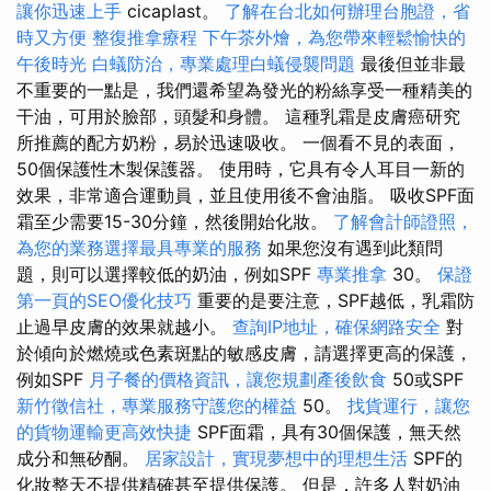
讓你迅速上手
cicaplast。
了解在台北如何辦理台胞證，省
時又方便
整復推拿療程
下午茶外燴，為您帶來輕鬆愉快的
午後時光
白蟻防治，專業處理白蟻侵襲問題
最後但並非最
不重要的一點是，我們還希望為發光的粉絲享受一種精美的
干油，可用於臉部，頭髮和身體。 這種乳霜是皮膚癌研究
所推薦的配方奶粉，易於迅速吸收。 一個看不見的表面，
50個保護性木製保護器。 使用時，它具有令人耳目一新的
效果，非常適合運動員，並且使用後不會油脂。 吸收SPF面
霜至少需要15-30分鐘，然後開始化妝。
了解會計師證照，
為您的業務選擇最具專業的服務
如果您沒有遇到此類問
題，則可以選擇較低的奶油，例如SPF
專業推拿
30。
保證
第一頁的SEO優化技巧
重要的是要注意，SPF越低，乳霜防
止過早皮膚的效果就越小。
查詢IP地址，確保網路安全
對
於傾向於燃燒或色素斑點的敏感皮膚，請選擇更高的保護，
例如SPF
月子餐的價格資訊，讓您規劃產後飲食
50或SPF
新竹徵信社，專業服務守護您的權益
50。
找貨運行，讓您
的貨物運輸更高效快捷
SPF面霜，具有30個保護，無天然
成分和無矽酮。
居家設計，實現夢想中的理想生活
SPF的
化妝整天不提供精確甚至提供保護。 但是，許多人對奶油