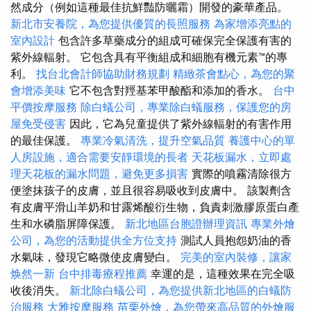
然成分（例如這種最佳抗鮮豔防曬霜）開發的豪華產品。
新北市安養院，為您提供優質的長照服務
為家增添亮點的
室內設計
包含許多草藥成分的組成可確保完全保護有害的
紫外線輻射。 它包含具有平衡組成和細胞有機元素™的專
利。
找台北會計師協助財務規劃
精緻茶會點心，為您的聚
會增添美味
它不包含對羥基苯甲酸酯和添加的香水。
台中
平價按摩服務
除白蟻公司，專業除白蟻服務，保護您的房
屋免受侵害
因此，它為兒童提供了紫外線輻射的有害作用
的最佳保護。
專業冷氣清洗，提升空氣品質
養護中心的單
人房設施，適合需要安靜環境的長者
天花板漏水，立即處
理天花板的漏水問題，避免更多損害
實際的噴霧清除很方
便塗抹孩子的皮膚，並且很容易吸收到皮膚中。 該製劑含
有皮膚平滑山羊奶和甘露烯酸衍生物，負責刺激膠原蛋白產
生和水磷脂屏障保護。
新北地區台胞證辦理資訊
專業外燴
公司，為您的活動提供全方位支持
測試人員抱怨奶油的香
水氣味，發現它略微使皮膚變白。
完美的室內裝修，讓家
焕然一新
台中排毒療程推薦
幸運的是，這種效果在完全吸
收後消失。
新北除白蟻公司，為您提供新北地區的白蟻防
治服務
大雅按摩服務
苗栗外燴，為您帶來高品質的外燴服