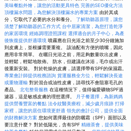
美味餐點外燴，讓您的活動更具特色
完善的SEO優化方法
頂樓漏水問題，為您解決頂樓漏水的專業方案
由於其成
分，它取代了必要的水分和養分。
了解助聽器原理，讓您
清楚了解助聽器的工作方式
台中居家清潔，為您打造乾淨
的家居環境
經絡調理證照課程
選擇適合的月子中心，為產
後恢復提供舒適環境
噴霧應在日光浴之前至少30分鐘施加
到皮膚上，並根據需要重複。 該油配有方便的噴嘴，因此
應用非常簡單。 在曬日光浴之前，用足夠數量吹出皮膚，
並輕鬆，輕鬆地散佈。 防水，但建議在沐浴，毛巾或出汗
後重新安裝。 對於乾燥的皮膚，請選擇帶有SPF的保濕霜。
專業會計師提供稅務諮詢
貨運服務全方位，輕鬆解決長途
或重物運輸
對於混合或油性皮膚，請尋找不會阻塞毛孔的
產品。
北屯整骨服務
在這種情況下，值得偏愛礦物SPF過
濾器，這是敏感皮膚的理想選擇。
月子餐選擇，為新媽媽
提供營養豐富的餐點
法令紋醫美療程，減少歲月痕跡
打掃
家裡，讓您的居住環境更舒適
領先的會計公司，提供全面
的財務解決方案
您如何選擇最佳的防曬霜（SPF）面部以及
要注意什麼？ 對於低陽光，含有SPF
精緻茶會，提供美味