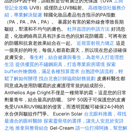
品的SPF因子時，請觀察是否有廣泛的光保護（UVA
工商
登記全攻略
UVB）或僅防止UVB輻射。
高雄徵信社服務介
紹，專業解決疑慮
韓國化妝品產品包含指示的PA指數
（PA，PA，PA，PA）。 暴露於有害的紫外線會導致長期
皺紋，犁溝和不均勻的膚色。
杜拜簽證的申請方法
好消息
是，化妝網絡商店具有許多出色的抗鮮花防曬霜，可將有效
的防曬和抗衰老效果結合在一起。
近視雷射視力矯正
這是
一個美好的時光，每個人都喜歡露天，所以現在您必須確保
皮膚安全。
養生村，結合健康與養生，為老年人打造理想
生活
提供優質的不鏽鋼廚具，打造專業廚房環境
探索
buffet外燴價格，滿足各種預算需求
台胞證申請流程，輕
鬆了解如何辦理
找台北會計師協助財務規劃
皮膚科醫生都
同意成為使用防曬霜的皮膚護理常規的組成部分。
Anthelios Age Cright不僅是一種簡單的霜 - 這是您的日常
劑量青年，結合最高的防曬。 SPF 50因子可保護您的皮膚
免受UVA和UVB輻射的侵害，而透明質酸可確保24小時的
水合併與皺紋作鬥爭。 Eucerin Solar
台北眼科推薦，尋找
最適合的眼科醫師
探索靈骨塔的選擇，讓先人安息於安詳
之地
推拿與整骨結合
Gel-Cream
請一位打掃阿姨，幫您解