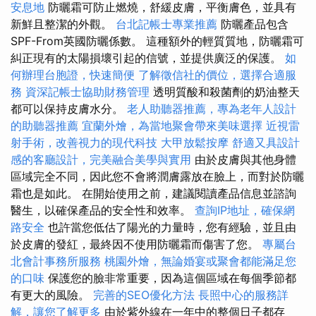
安息地
防曬霜可防止燃燒，舒緩皮膚，平衡膚色，並具有
新鮮且整潔的外觀。
台北記帳士專業推薦
防曬產品包含
SPF-From英國防曬係數。 這種額外的輕質質地，防曬霜可
糾正現有的太陽損壞引起的信號，並提供廣泛的保護。
如
何辦理台胞證，快速簡便
了解徵信社的價位，選擇合適服
務
資深記帳士協助財務管理
透明質酸和殺菌劑的奶油整天
都可以保持皮膚水分。
老人助聽器推薦，專為老年人設計
的助聽器推薦
宜蘭外燴，為當地聚會帶來美味選擇
近視雷
射手術，改善視力的現代科技
大甲放鬆按摩
舒適又具設計
感的客廳設計，完美融合美學與實用
由於皮膚與其他身體
區域完全不同，因此您不會將潤膚露放在臉上，而對於防曬
霜也是如此。 在開始使用之前，建議閱讀產品信息並諮詢
醫生，以確保產品的安全性和效率。
查詢IP地址，確保網
路安全
也許當您低估了陽光的力量時，您有經驗，並且由
於皮膚的發紅，最終因不使用防曬霜而傷害了您。
專屬台
北會計事務所服務
桃園外燴，無論婚宴或聚會都能滿足您
的口味
保護您的臉非常重要，因為這個區域在每個季節都
有更大的風險。
完善的SEO優化方法
長照中心的服務詳
解，讓您了解更多
由於紫外線在一年中的整個日子都存