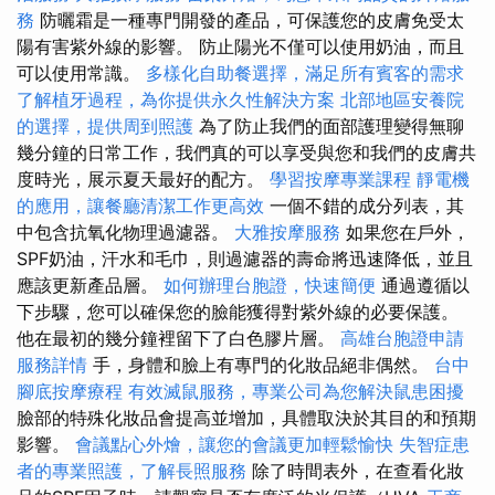
務
防曬霜是一種專門開發的產品，可保護您的皮膚免受太
陽有害紫外線的影響。 防止陽光不僅可以使用奶油，而且
可以使用常識。
多樣化自助餐選擇，滿足所有賓客的需求
了解植牙過程，為你提供永久性解決方案
北部地區安養院
的選擇，提供周到照護
為了防止我們的面部護理變得無聊
幾分鐘的日常工作，我們真的可以享受與您和我們的皮膚共
度時光，展示夏天最好的配方。
學習按摩專業課程
靜電機
的應用，讓餐廳清潔工作更高效
一個不錯的成分列表，其
中包含抗氧化物理過濾器。
大雅按摩服務
如果您在戶外，
SPF奶油，汗水和毛巾，則過濾器的壽命將迅速降低，並且
應該更新產品層。
如何辦理台胞證，快速簡便
通過遵循以
下步驟，您可以確保您的臉能獲得對紫外線的必要保護。
他在最初的幾分鐘裡留下了白色膠片層。
高雄台胞證申請
服務詳情
手，身體和臉上有專門的化妝品絕非偶然。
台中
腳底按摩療程
有效滅鼠服務，專業公司為您解決鼠患困擾
臉部的特殊化妝品會提高並增加，具體取決於其目的和預期
影響。
會議點心外燴，讓您的會議更加輕鬆愉快
失智症患
者的專業照護，了解長照服務
除了時間表外，在查看化妝