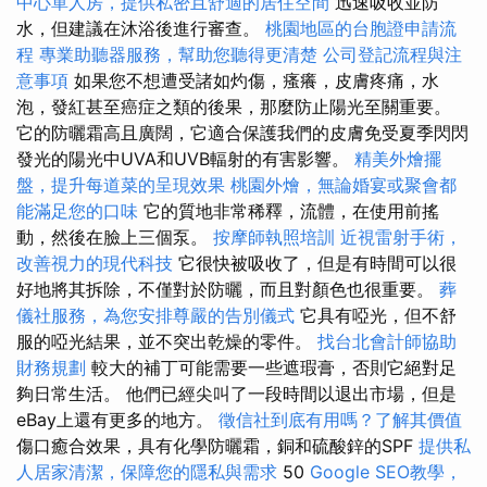
中心單人房，提供私密且舒適的居住空間
迅速吸收並防
水，但建議在沐浴後進行審查。
桃園地區的台胞證申請流
程
專業助聽器服務，幫助您聽得更清楚
公司登記流程與注
意事項
如果您不想遭受諸如灼傷，瘙癢，皮膚疼痛，水
泡，發紅甚至癌症之類的後果，那麼防止陽光至關重要。
它的防曬霜高且廣闊，它適合保護我們的皮膚免受夏季閃閃
發光的陽光中UVA和UVB輻射的有害影響。
精美外燴擺
盤，提升每道菜的呈現效果
桃園外燴，無論婚宴或聚會都
能滿足您的口味
它的質地非常稀釋，流體，在使用前搖
動，然後在臉上三個泵。
按摩師執照培訓
近視雷射手術，
改善視力的現代科技
它很快被吸收了，但是有時間可以很
好地將其拆除，不僅對於防曬，而且對顏色也很重要。
葬
儀社服務，為您安排尊嚴的告別儀式
它具有啞光，但不舒
服的啞光結果，並不突出乾燥的零件。
找台北會計師協助
財務規劃
較大的補丁可能需要一些遮瑕膏，否則它絕對足
夠日常生活。 他們已經尖叫了一段時間以退出市場，但是
eBay上還有更多的地方。
徵信社到底有用嗎？了解其價值
傷口癒合效果，具有化學防曬霜，銅和硫酸鋅的SPF
提供私
人居家清潔，保障您的隱私與需求
50
Google SEO教學，