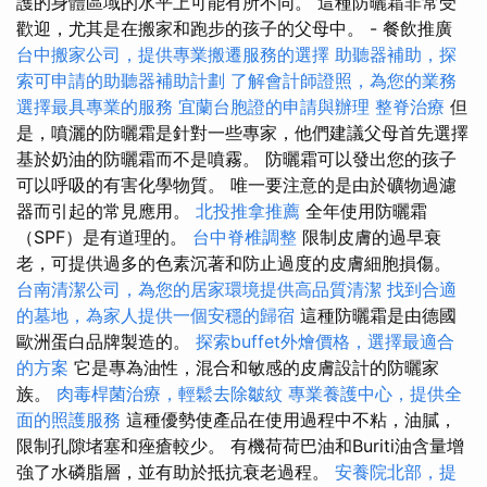
護的身體區域的水平上可能有所不同。 這種防曬霜非常受
歡迎，尤其是在搬家和跑步的孩子的父母中。 - 餐飲推廣
台中搬家公司，提供專業搬遷服務的選擇
助聽器補助，探
索可申請的助聽器補助計劃
了解會計師證照，為您的業務
選擇最具專業的服務
宜蘭台胞證的申請與辦理
整脊治療
但
是，噴灑的防曬霜是針對一些專家，他們建議父母首先選擇
基於奶油的防曬霜而不是噴霧。 防曬霜可以發出您的孩子
可以呼吸的有害化學物質。 唯一要注意的是由於礦物過濾
器而引起的常見應用。
北投推拿推薦
全年使用防曬霜
（SPF）是有道理的。
台中脊椎調整
限制皮膚的過早衰
老，可提供過多的色素沉著和防止過度的皮膚細胞損傷。
台南清潔公司，為您的居家環境提供高品質清潔
找到合適
的墓地，為家人提供一個安穩的歸宿
這種防曬霜是由德國
歐洲蛋白品牌製造的。
探索buffet外燴價格，選擇最適合
的方案
它是專為油性，混合和敏感的皮膚設計的防曬家
族。
肉毒桿菌治療，輕鬆去除皺紋
專業養護中心，提供全
面的照護服務
這種優勢使產品在使用過程中不粘，油膩，
限制孔隙堵塞和痤瘡較少。 有機荷荷巴油和Buriti油含量增
強了水磷脂層，並有助於抵抗衰老過程。
安養院北部，提