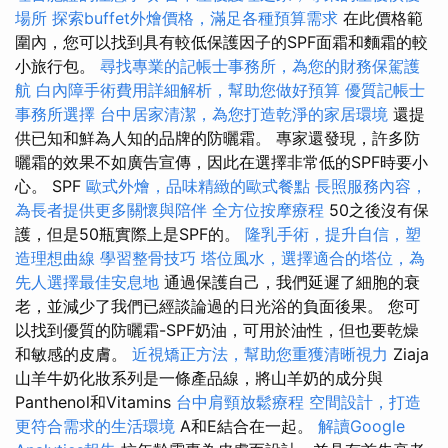
場所
探索buffet外燴價格，滿足各種預算需求
在此價格範
圍內，您可以找到具有較低保護因子的SPF面霜和麵霜的較
小旅行包。
尋找專業的記帳士事務所，為您的財務保駕護
航
白內障手術費用詳細解析，幫助您做好預算
優質記帳士
事務所選擇
台中居家清潔，為您打造乾淨的家居環境
還提
供已知和鮮為人知的品牌的防曬霜。 專家還發現，許多防
曬霜的效果不如廣告宣傳，因此在選擇非常低的SPF時要小
心。 SPF
歐式外燴，品味精緻的歐式餐點
長照服務內容，
為長者提供更多關懷與陪伴
全方位按摩療程
50之後沒有保
護，但是50瓶實際上是SPF的。
隆乳手術，提升自信，塑
造理想曲線
學習整骨技巧
塔位風水，選擇適合的塔位，為
先人選擇最佳安息地
通過保護自己，我們延遲了細胞的衰
老，並減少了我們已經談論過的日光浴的負面後果。 您可
以找到優質的防曬霜-SPF奶油，可用於油性，但也要乾燥
和敏感的皮膚。
近視矯正方法，幫助您重獲清晰視力
Ziaja
山羊牛奶化妝系列是一條產品線，將山羊奶的成分與
Panthenol和Vitamins
台中肩頸放鬆療程
空間設計，打造
更符合需求的生活環境
A和E結合在一起。
解讀Google