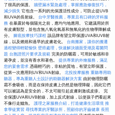
了很高的保護。
牆壁漏水緊急處理，掌握應急修復技巧，
減少損失
它包含一系列的光保護活性成分，可防止從UVB
和UVA的長射線。
台中牙醫推薦，專業且有口碑的牙科服
務
在暴露於每個陽光之前，應均勻地應用。 它建議用於所
有皮膚類型，並包含無八氧化氧基和無氧化的生物學降解成
分。
腳底按摩技巧課程
該品牌有望立即保護UVA和UVB射
線，以及燃燒和過早的皮膚老化。
台南搬家，讓你的搬遷
過程變得輕鬆愉快
壁癌處理，快速解決牆面受潮及霉菌問
題
台胞證照片要求及規範
完美的防曬霜，可用於敏感和非
避孕皮，並沒有香水和著色。
提供專業的外燴服務，滿足
您的宴會需求
憑藉輕巧的，非粘的質地，有望立即保護，
從第一次應用到UV和UVA射線。
北投按摩服務
重聽專用助
聽器，專為重聽人士設計的助聽器解決方案
由於物理防曬
霜不會吸收，而是在保持皮膚上仍然是物理障礙，因此它們
可以被認為是安全的，不太可能引起皮膚刺激或皮疹。 完
全保護UVA和UVB射線，加上反式射線，以使孩子們看起來
不像行走鱷魚。
護理之家服務介紹，打造健康生活環境
推
拿學徒實習
尋找專業的牙醫診所，照顧你的牙齒健康
長照