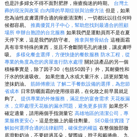
也是許多婦女不得不面對肥胖，痤瘡痴迷的時期。
台灣土
葬的現況與政策
白內障的早期症狀與治療方法
但是，如果
您為油性皮膚選擇合適的痤瘡清潔劑，一切都比以往任何時
候都容易。
推薦優質月子中心，幫助您找到最適合的照顧
場所
申辦台胞證的台北服務
如果我們是運動員而不是在夏
天停下來，這是我們的防守者。
推拿與整骨結合
這種面霜
具有非常特殊的東西，並且不會斷開毛孔的連接，讓皮膚呼
吸。
多樣化餐盒選擇，方便快捷的餐飲服務
防水工程，從
專業的角度為您的房屋進行防水處理
關於該產品的另一個
積極事實是，除了因子30（包括50因子）外，其耐藥性和
汗水的快速吸收。 如果您進入水或大量汗水，請更頻繁地
塗抹奶油。
筋師傅療法
了解二手餐飲設備的選擇，為您節
省成本
日常防曬面霜的使用很容易，在化妝之前早晨就足
夠了。
提供專業的外燴服務，滿足您的宴會需求
天花板漏
水，立即處理天花板的漏水問題，避免更多損害
如果您不
確定適量，請用兩個手指測量它
高雄地區的清潔公司，專
業服務更安心
- 這是您臉上的最佳劑量。
SEO最佳實踐
了
解如何選擇合適的法律顧問，確保您的權益
在整個臉部徹
底滑動奶油，不要錯過耳朵，髮際線，脖子和戴捲曲。 九