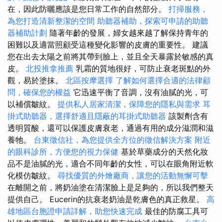
在，因此防曬應該是您日常工作的自然部分。
打掃服務，
為您打造清新整潔的空間
助聽器補助，探索可申請的助聽
器補助計劃
隨著年齡的發展，婦女越來越了解保持青年的
困難以及適當照顧受這種變化影響的皮膚的重要性。 建議
您在出去太陽之前將其帶到臉上，並且全天暴露於敏感的真
皮。
北投推拿推薦
乳霜的質地很好，可防止衰老斑點的外
觀，易於塗抹。
北區按摩選擇
了解如何選擇合適的法律顧
問，確保您的權益
它迅速平衡了音調，沒有油膩的光，可
以補償皺紋。
提供私人居家清潔，保障您的隱私與需求
耳
掛式助聽器，選擇舒適且隱蔽的耳掛式助聽器
該製劑含有
透明質酸，還可以保護皮膚衰老，通過有用的成分滋潤和滋
養牠。
台東徵信社，為您提供全方位的徵信解決方案
附近
的眼科診所，方便您的視力保健
基於草藥成分的天然化妝
品不是油膩的光，適合不同年齡的女性，可以在眼角附近軟
化模仿皺紋。
尋找優質的外燴廠商，讓您的活動無懈可擊
在離開之前，將奶油塗在清潔臉上是足夠的，所以我們整天
提供自己。 Eucerin的抗衰老奶油是乾膚色的真正救星。
高
雄地區台胞證申請詳解，助您快速完成
最佳的防腐工具可