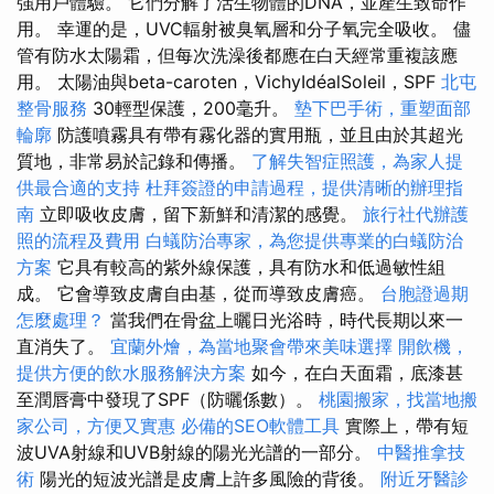
強用戶體驗。 它們分解了活生物體的DNA，並產生致命作
用。 幸運的是，UVC輻射被臭氧層和分子氧完全吸收。 儘
管有防水太陽霜，但每次洗澡後都應在白天經常重複該應
用。 太陽油與beta-caroten，VichyIdéalSoleil，SPF
北屯
整骨服務
30輕型保護，200毫升。
墊下巴手術，重塑面部
輪廓
防護噴霧具有帶有霧化器的實用瓶，並且由於其超光
質地，非常易於記錄和傳播。
了解失智症照護，為家人提
供最合適的支持
杜拜簽證的申請過程，提供清晰的辦理指
南
立即吸收皮膚，留下新鮮和清潔的感覺。
旅行社代辦護
照的流程及費用
白蟻防治專家，為您提供專業的白蟻防治
方案
它具有較高的紫外線保護，具有防水和低過敏性組
成。 它會導致皮膚自由基，從而導致皮膚癌。
台胞證過期
怎麼處理？
當我們在骨盆上曬日光浴時，時代長期以來一
直消失了。
宜蘭外燴，為當地聚會帶來美味選擇
開飲機，
提供方便的飲水服務解決方案
如今，在白天面霜，底漆甚
至潤唇膏中發現了SPF（防曬係數）。
桃園搬家，找當地搬
家公司，方便又實惠
必備的SEO軟體工具
實際上，帶有短
波UVA射線和UVB射線的陽光光譜的一部分。
中醫推拿技
術
陽光的短波光譜是皮膚上許多風險的背後。
附近牙醫診