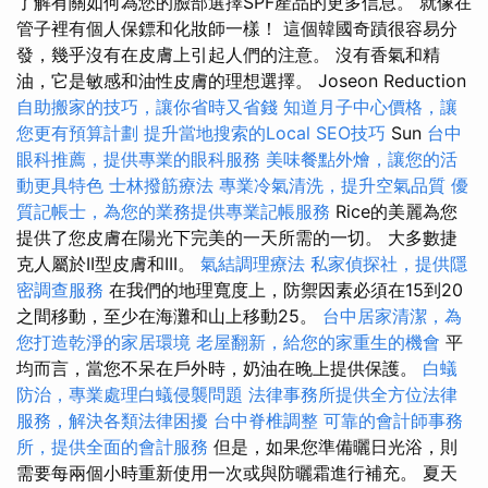
了解有關如何為您的臉部選擇SPF產品的更多信息。 就像在
管子裡有個人保鏢和化妝師一樣！ 這個韓國奇蹟很容易分
發，幾乎沒有在皮膚上引起人們的注意。 沒有香氣和精
油，它是敏感和油性皮膚的理想選擇。 Joseon Reduction
自助搬家的技巧，讓你省時又省錢
知道月子中心價格，讓
您更有預算計劃
提升當地搜索的Local SEO技巧
Sun
台中
眼科推薦，提供專業的眼科服務
美味餐點外燴，讓您的活
動更具特色
士林撥筋療法
專業冷氣清洗，提升空氣品質
優
質記帳士，為您的業務提供專業記帳服務
Rice的美麗為您
提供了您皮膚在陽光下完美的一天所需的一切。 大多數捷
克人屬於II型皮膚和III。
氣結調理療法
私家偵探社，提供隱
密調查服務
在我們的地理寬度上，防禦因素必須在15到20
之間移動，至少在海灘和山上移動25。
台中居家清潔，為
您打造乾淨的家居環境
老屋翻新，給您的家重生的機會
平
均而言，當您不呆在戶外時，奶油在晚上提供保護。
白蟻
防治，專業處理白蟻侵襲問題
法律事務所提供全方位法律
服務，解決各類法律困擾
台中脊椎調整
可靠的會計師事務
所，提供全面的會計服務
但是，如果您準備曬日光浴，則
需要每兩個小時重新使用一次或與防曬霜進行補充。 夏天