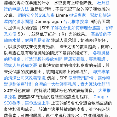
濾器的壽命在暴露於汗水，水或皮膚上時會降低。
杜拜簽
證的申請方法
重新運行時，不要忘記耳朵的脖子和敏感的
皮膚。
網站安全與SSL加密
Lirene
抓漏專家，幫助您解決
屋內的漏水問題
Dermopragon
台北推拿按摩
IR配合面霜
可提供高太陽保護（SPF
了解在台北如何辦理台胞證，省時
又方便
50），並降低了紅外（IR）光的效果。
高品質的不
鏽鋼水槽，耐用且易清潔
測試人員承認，奶油表現良好，
可以減少皺紋並使皮膚光滑。 SPF之後的數量越高，皮膚可
以暴露在沒有曬傷風險的情況下暴露於陽光下。
各種風格
的吧檯桌，打造理想的餐飲空間
新店安養院，專業照護，
讓家人無後顧之憂
這取決於輻射的強度和皮膚的光譜，與
未受保護的皮膚相比，該間隔實際上如何增加。
尋找專業
的清潔公司來改善環境
例如，SPF
假牙費用詳情，讓你輕
鬆規劃治療計劃
台灣前十大律師事務所，實力派法律顧問
30在淺色皮膚上的持續時間比棕色的皮膚短得多。
大里推
拿療程
按照該SPF奶油的包裝重複該應用程序。
Google
SEO教學，讓你迅速上手
上面的前5名包含適合敏感皮膚的
良性和溫和成分。 該油也適用於敏感的皮膚，並含有β-胡
蘿蔔素，可增強曬黑，再生皮膚和礦泉水，並滋潤和刷新。