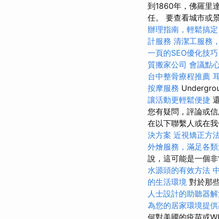
到1860年，佛羅
任。 要查看城市或景觀
辦理指南，輕鬆搞定
計服務
清潔工服務
一頁的SEO優化技巧
質搬家公司
會議點
台中整骨療程推薦
按摩服務
Undergr
讓活動更輕鬆便捷
還
您有疑問，評論或信
在以下聯繫人或在我
決方案
近視矯正方
外燴服務，滿足各類
說，這可能是一個
水源頭的有效方法
的生活環境
對於那些
人士設計的助聽器解
為您的居家環境提供
何對美國的疫苗或WH