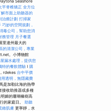
a Seashore
太平脊椎矯正
全方位
了解市面上助聽器的
劃治療計劃
打掃家
手
巧妙的空間規劃，
消毒公司，幫助您消
財務管理
月子餐選
佛羅里達州最大的
區的清潔公司，專業
Rt.net。小博物館
房屋漏水處理，提供您
獨特的餐飲體驗
l
購
rdekes
台中平價
費用透明，無隱藏費
馬是加勒比海的熱帶
者接收助推器或多種
光明媚的珊瑚橡樹高
舉行的家庭日。
助聽
緊緻肌膚
更寧靜，水