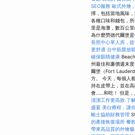
SEO服務
歐式外燴
擇，包括當地風味
各種口味和錢包，所
里是海灘，數百公里
為什麼勞德代爾堡是
長照中心單人房，提
更舒適
台中筋膜放
確保眼睛健康
Bea
州最佳和廉價週末度
爾堡（Fort La
方。 今天，每個人
持在皮帶上，並在高
會……和吃！ 但是，只
清潔工作更高效
了
盛宴
美白療程，讓
帳士協助財務管理
St
的產後恢復場所
餐
帶來高品質的外燴服