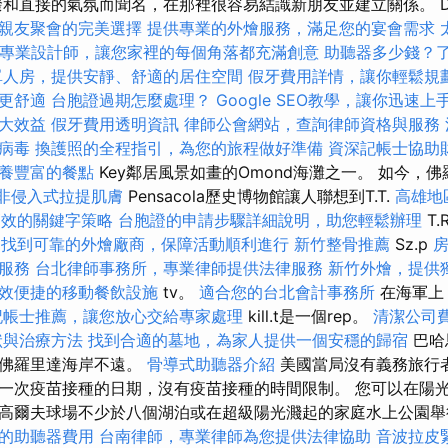
和直接的氣氛而聞名，在那裡很容易結識新朋友並建立關係。 Dayton
親友聚會的完美選擇
提供專業的外燴服務，滿足您的宴會需求
專業設計師，讓您家裡的每個角落都充滿創意
助聽器多少錢？
單人房，提供安靜、舒適的居住空間
假牙費用詳情，讓你輕鬆規
更舒適
台胞證過期怎麼處理？
Google SEO教學，讓你迅速上
大效益
假牙費用透明資訊
律師公會網站，查詢律師資格與服務
病毒
換護照的全程指引，為您的旅程做好準備
資深記帳士協助
養豐富的餐點
Key鄰居風景如畫的Omond海灘之一。 如今，
非侵入式拉提肌膚
Pensacola歷史博物館讓人聯想到T.T.
高雄地
高效的關鍵字策略
台胞證的申請步驟詳細說明，助您輕鬆辦理
T.
。
找到可靠的外燴廠商，保障活動順利進行
新竹整骨推薦
Sz.p
服務
台北律師事務所，專業律師提供法律服務
新竹外燴，提供
效便捷的移動餐飲設施
tv。
適合您的台北會計事務所
在海軍上，
記帳士推薦，讓您放心交給專家處理
kill.t是一個rep。
清潔公司
狀與治療方法
找到合適的墓地，為家人提供一個安穩的歸宿
巴哈
離佛羅里達海岸不遠。
骨導式助聽器介紹
美國當局沒有義務旅行
一次疫苗接種的日期，沒有疫苗接種的時間限制。 您可以在陽
高爾夫球場不少於八個湖泊或在超級陽光濺起的家庭水上公園
的助聽器費用
台南律師，專業律師為您提供法律協助
音波拉皮