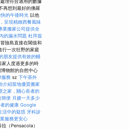
和處理符合適用的數據
不再想到最好的佛羅
愉快的午後時光
以他
，呈現精緻西餐風味
專業搬家公司提供全
內的漏水問題
杜拜簽
sal的冒險島直接在閾值和
進行一次狂野的家庭
的朋友提供有效的輔
與家人度過更多的時
利博物館的自然中心
律服務
sz
下午茶外
你介紹當地優質搬家
理之家，關心長者的
速簡便
月嫂一天多少
長者的健康
Google
生活中的疑惑
牙科診
業服務更安心
拉（Pensacola）