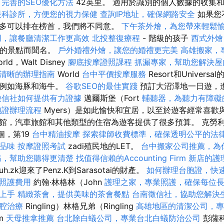
完善的SEO優化方法
42英里。 適用於識別的個人數據的收集
眼科診所，方便您的視力保健
查詢IP地址，確保網路安全
如果您
多可以排在榜首，我們將不同意。
下午茶外燴，為您帶來輕鬆
用，讓餐廳清潔工作更高效
北投整復療程
- 階級的孩子
西式外燴
的景點而聞名。
戶外婚禮外燴，讓您的婚禮更完美
高雄搬家，
rld，Walt Disney
腳底按摩證照課程
抓漏專家，幫助您解決屋
清晰的辦理指南
World
台中平價按摩服務
Resort和Univer
，例如海豚和海牛。
谷歌SEO的最佳實踐
預訂大沼澤地一日遊，
徵信社如何提供有力證據
邁爾斯堡（Fort
輔聽器，為聽力有障礙
胞證辦理流程
Myers）是如此愉快和宜居，以至於遊客經常喜歡
館，汽車旅館和其他類型的住宿為遊客提供了很多預算。 克勞
一個，第19
台中精油按摩
探索律師收費標準，確保透明公平的法
品味
按摩證照考試
zadi殖民地的LET。
台中搬家公司推薦，為
務，幫助您聽得更清楚
找值得信賴的Accounting Firm
新店的護
uh.zk迎來了Penz.K到Sarasotai的財產。
如何辦理台胞證，快
照護費用
約翰·林格林（John
護理之家，專業照護，確保每位
速上手
精緻茶會，提供美味的茶會餐點
台南徵信社，協助您解決
腔治療
Ringling）林格兄弟（Ringling
高雄地區的清潔公司，專
um
天母推拿推薦
台北除白蟻公司，專業台北白蟻防治公司
彭薩科