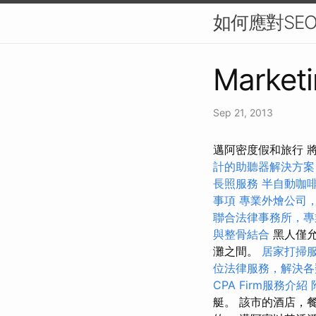
如何應對SE
Marketi
Sep 21, 2013
邁阿密度假和旅行 
計的助聽器解決方案
長照服務
半自動咖
事項
專業外燴公司
聯合法律事務所，專
與整骨結合
黑人僅允
灘之間。
居家打掃
位法律服務，解決各
CPA Firm服務介紹
艇。 該市的酒店，