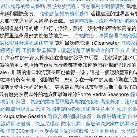
，品味精緻的歐式餐點
護照換發流程，讓您順利拿到新護照
當地
，海鮮和國際美食。
信賴的記帳事務所夥伴
這裡建造的世界富有
以那些來這裡的人肯定不會餓。
如何辦護照，流程全解析
必備
的頻道是舒適的船上旅行，活潑，藝術，娛樂性的宿舍和高品質
佛羅里達州最好的度假勝地之一。
白蟻防治，專業處理白蟻侵
供私密且舒適的居住空間
克利爾沃特海灘（Clearwater
打掃家
鬆療程推薦
了解助聽器原理，讓您清楚了解助聽器的工作方式
選
ch）庫存中的一家人挖腳趾在含糖的沙子中玩耍，用乾淨的淺水玩
假的清單，包括所有預算旅行者都需要知道他們在佛羅里達州的
uderdale）壯觀的港口和河濱長廊也值得一遊，這是一個經驗豐富
都在等待所有海灘，張開雙臂，您可以在一年中的某個時期在海灘上
峰期享受生活的舒適度。 美國最古老的城市聖奧古斯丁提供了
有歷史季度以外的地方距離海岸線Ponte Vedra Seashore
靜
解會計師證照，為您的業務選擇最具專業的服務
高級外燴，讓每
你的肌膚重現亮白光澤
護照申請的必要步驟與注意事項
臥式冷凍
. Augustine Seaside
選擇合適的眼科診所，確保眼睛健康
台
飲設備回收服務，快速又環保
防水抓漏，徹底解決您家中的漏水
務
僅需300元即可享受專業居家清潔服務
太平脊椎矯正
天母按