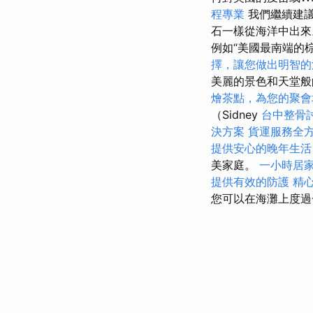
程專業
我們繼續建議
石一樣從海洋中出
例如“美國最南端的棕
擇，讓您做出明智的
美麗的景色和天堂
燴茶點，為您的聚會
（Sidney
台中整骨
決方案
貨運服務全
提供安心的晚年生活
美家庭。
一小時居
提供有效的防護
精
您可以在海灘上度過