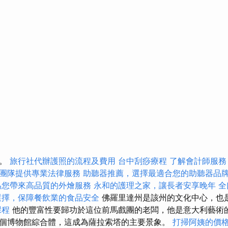
方。
旅行社代辦護照的流程及費用
台中刮痧療程
了解會計師服務
團隊提供專業法律服務
助聽器推薦，選擇最適合您的助聽器品
為您帶來高品質的外燴服務
永和的護理之家，讓長者安享晚年
全
選擇，保障餐飲業的食品安全
佛羅里達州是該州的文化中心，也
課程
他的豐富性要歸功於這位前馬戲團的老闆，他是意大利藝術
個博物館綜合體，這成為薩拉索塔的主要景象。
打掃阿姨的價