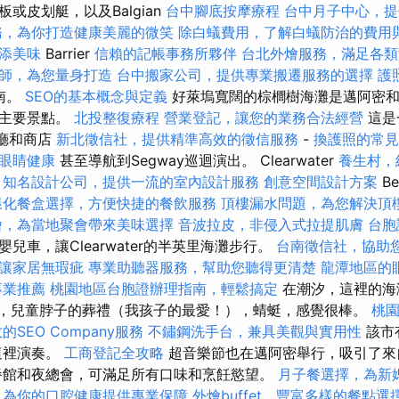
或皮划艇，以及Balgian
台中腳底按摩療程
台中月子中心，提
務，為你打造健康美麗的微笑
除白蟻費用，了解白蟻防治的費用
添美味
Barrier
信賴的記帳事務所夥伴
台北外燴服務，滿足各類
師，為您量身打造
台中搬家公司，提供專業搬遷服務的選擇
護
指南。
SEO的基本概念與定義
好萊塢寬闊的棕櫚樹海灘是邁阿密和
的主要景點。
北投整復療程
營業登記，讓您的業務合法經營
這是
餐廳和商店
新北徵信社，提供精準高效的徵信服務
-
換護照的常見
眼睛健康
甚至導航到Segway巡迴演出。 Clearwater
養生村，
知名設計公司，提供一流的室內設計服務
創意空間設計方案
B
樣化餐盒選擇，方便快捷的餐飲服務
頂樓漏水問題，為您解決頂
燴，為當地聚會帶來美味選擇
音波拉皮，非侵入式拉提肌膚
台胞
兒車，讓Clearwater的半英里海灘步行。
台南徵信社，協助
讓家居無瑕疵
專業助聽器服務，幫助您聽得更清楚
龍潭地區的
專業推薦
桃園地區台胞證辦理指南，輕鬆搞定
在潮汐，這裡的海
堡，兒童脖子的葬禮（我孩子的最愛！），蜻蜓，感覺很棒。
桃
的SEO Company服務
不鏽鋼洗手台，兼具美觀與實用性
該市
這裡演奏。
工商登記全攻略
超音樂節也在邁阿密舉行，吸引了來
餐館和夜總會，可滿足所有口味和烹飪慾望。
月子餐選擇，為新
，為你的口腔健康提供專業保障
外燴buffet，豐富多樣的餐點選