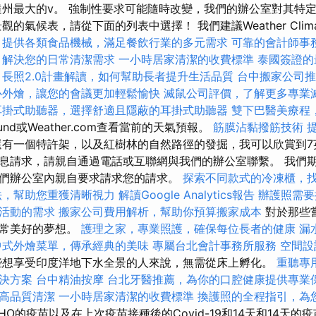
里達州最大的v。 強制性要求可能隨時改變，我們的辦公室對其特
的氣候表，請從下面的列表中選擇！ 我們建議Weather Clima
提供各類食品機械，滿足餐飲行業的多元需求
可靠的會計師事
，解決您的日常清潔需求
一小時居家清潔的收費標準
泰國簽證的
長照2.0計畫解讀，如何幫助長者提升生活品質
台中搬家公司推
心外燴，讓您的會議更加輕鬆愉快
滅鼠公司評價，了解更多專業
耳掛式助聽器，選擇舒適且隱蔽的耳掛式助聽器
雙下巴醫美療程
ound或Weather.com查看當前的天氣預報。
筋膜沾黏撥筋技術
有一個特許架，以及紅樹林的自然路徑的發掘，我可以欣賞到7
息請求，請親自通過電話或互聯網與我們的辦公室聯繫。 我們
們辦公室內親自要求請求您的請求。
探索不同款式的冷凍櫃，
法，幫助您重獲清晰視力
解讀Google Analytics報告
辦護照需要
活動的需求
搬家公司費用解析，幫助你預算搬家成本
對於那些
非常美好的夢想。
護理之家，專業照護，確保每位長者的健康
漏
中式外燴菜單，傳承經典的美味
專屬台北會計事務所服務
空間設
想享受印度洋地下水全景的人來說，無需從床上孵化。
重聽專
決方案
台中精油按摩
台北牙醫推薦，為你的口腔健康提供專業
高品質清潔
一小時居家清潔的收費標準
換護照的全程指引，為
O的疫苗以及在上次疫苗接種後的Covid-19和14天和14天的