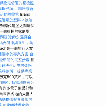
供您最舒適的產後照
與服務項目
精緻茶會
活動的需求
Island
照過期怎麼辦？該如
勞德代爾堡之間這個
一個很棒的家庭場
問題與解答
選擇合
結合健康與養生，為
each是一個對行人友
樓漏水的專業方案
台
證申請的完整步驟
租
您解決生活中的疑惑
眼科診所，提供專業
灘寬500英尺，可以
園搬家，找當地搬家公
有許多電子俱樂部和
自世界各地的大批人
媽媽提供營養豐富的
擇
強化網站優化的