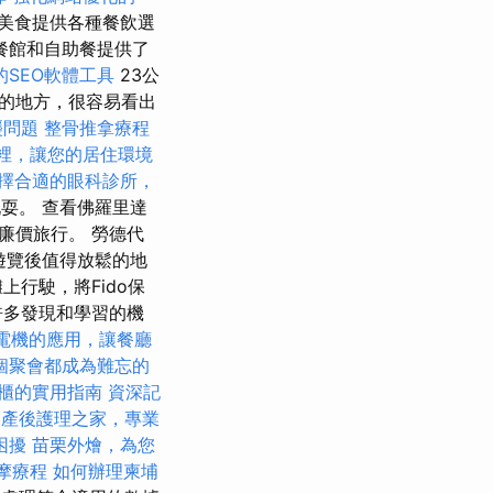
美食提供各種餐飲選
餐館和自助餐提供了
的SEO軟體工具
23公
的地方，很容易看出
襲問題
整骨推拿療程
裡，讓您的居住環境
擇合適的眼科診所，
耍。 查看佛羅里達
廉價旅行。 勞德代
的遊覽後值得放鬆的地
行駛，將Fido保
許多發現和學習的機
電機的應用，讓餐廳
個聚會都成為難忘的
櫃的實用指南
資深記
中產後護理之家，專業
困擾
苗栗外燴，為您
摩療程
如何辦理柬埔