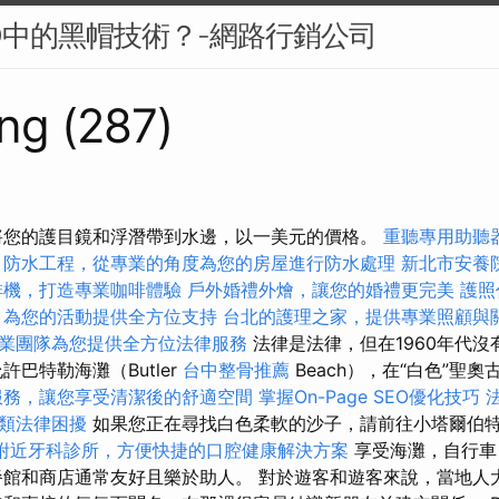
O中的黑帽技術？-網路行銷公司
ng (287)
將您的護目鏡和浮潛帶到水邊，以一美元的價格。
重聽專用助聽
防水工程，從專業的角度為您的房屋進行防水處理
新北市安養
啡機，打造專業咖啡體驗
戶外婚禮外燴，讓您的婚禮更完美
護照
，為您的活動提供全方位支持
台北的護理之家，提供專業照顧與
業團隊為您提供全方位法律服務
法律是法律，但在1960年代
許巴特勒海灘（Butler
台中整骨推薦
Beach），在“白色”聖
服務，讓您享受清潔後的舒適空間
掌握On-Page SEO優化技巧
類法律困擾
如果您正在尋找白色柔軟的沙子，請前往小塔爾伯
附近牙科診所，方便快捷的口腔健康解決方案
享受海灘，自行車
餐館和商店通常友好且樂於助人。 對於遊客和遊客來說，當地人