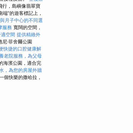
飛行，島嶼像翡翠寶
南端”的遊客標記上，
與月子中心的不同選
摩服務
寬闊的空間，
舒適空間
提供精緻外
德尼·菲舍爾公園
便快捷的口腔健康解
養老院服務，為父母
頃的海濱公園，適合完
水，為您的房屋外牆
一個快樂的撒哈拉，