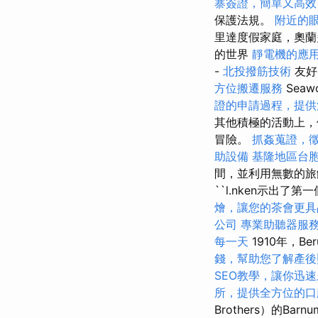
寨簽證，簡單又高效
保護法規。
附近的
里達度假家庭，奧蘭
的世界
靜電機的應
-
北投撥筋技術
友好
方位搬遷服務
Seawo
證的申請過程，提供
其他積極的活動上
冒險。
抓姦蒐證，
助設備
基隆地區台
間，並利用無數的旅
``l.nken示出了第
燴，讓您的茶會更具
公司
專業助聽器服
每一天
1910年，Ber
錢，幫助您了解產後
SEO教學，讓你迅
所，提供全方位的口
Brothers）的Barn