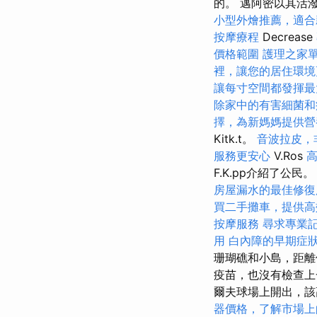
的。 邁阿密以其活潑
小型外燴推薦，適合
按摩療程
Decrease
價格範圍
護理之家
裡，讓您的居住環境
讓每寸空間都發揮最
除家中的有害細菌和
擇，為新媽媽提供營
Kitk.t。
音波拉皮，
服務更安心
V.Ros
F.K.pp介紹了公民
房屋漏水的最佳修復
買二手攤車，提供高
按摩服務
尋求專業
用
白內障的早期症
珊瑚礁和小島，距
疫苗，也沒有檢查上
爾夫球場上開出，該
器價格，了解市場上