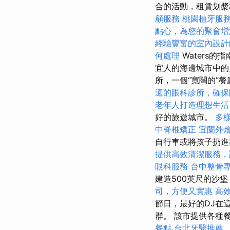
合的活動，租賃划槳板
顧服務
桃園植牙服
點心，為您的聚會增
經驗豐富的室內設計
何處理
Waters的
宜人的海邊城市中
所，一個“寬闊的”
適的眼科診所，確保
老年人打造理想生活
好的旅遊城市。
多
中脊椎矯正
宜蘭外
自行車或將孩子扔進嬰
提供高效清潔服務，
眼科服務
台中整骨
建造500英尺的沙
司，方便又實惠
高效
節日，最好的DJ在
群。 該市提供各種
餐點
台北牙醫推薦