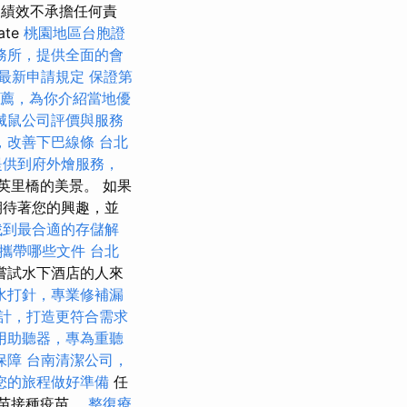
定績效不承擔任何責
te
桃園地區台胞證
務所，提供全面的會
最新申請規定
保證第
薦，為你介紹當地優
滅鼠公司評價與服務
，改善下巴線條
台北
提供到府外燴服務，
英里橋的美景。 如果
期待著您的興趣，並
找到最合適的存儲解
攜帶哪些文件
台北
嘗試水下酒店的人來
水打針，專業修補漏
計，打造更符合需求
用助聽器，專為重聽
保障
台南清潔公司，
您的旅程做好準備
任
疫苗接種疫苗。
整復療