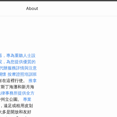
About
器，專為重聽人士設
院，為您提供優質的
代辦服務詳情與注意
關懷
按摩證照培訓班
沒有在這裡行使。
推拿
奧古斯丁海灘和新月海
法律事務所提供全方
特州立公園。
專業
，遠足或租用皮划
大多是開放和友好