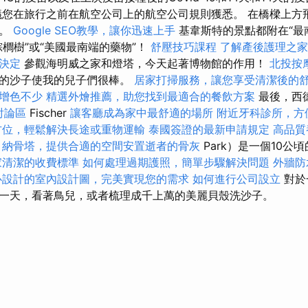
您在旅行之前在航空公司上的航空公司規則獲悉。 在橋樑上方
來。
Google SEO教學，讓你迅速上手
基韋斯特的景點都附在“最
櫚樹”或“美國最南端的藥物”！
舒壓技巧課程
了解產後護理之家
決定
參觀海明威之家和燈塔，今天起著博物館的作用！
北投按
般的沙子使我的兒子們很棒。
居家打掃服務，讓您享受清潔後的
增色不少
精選外燴推薦，助您找到最適合的餐飲方案
最後，西
討論區
Fischer
讓客廳成為家中最舒適的場所
附近牙科診所，方
方位，輕鬆解決長途或重物運輸
泰國簽證的最新申請規定
高品質
納骨塔，提供合適的空間安置逝者的骨灰
Park）是一個10公
家清潔的收費標準
如何處理過期護照，簡單步驟解決問題
外牆防
心設計的室內設計圖，完美實現您的需求
如何進行公司設立
對於
一天，看著鳥兒，或者梳理成千上萬的美麗貝殼洗沙子。