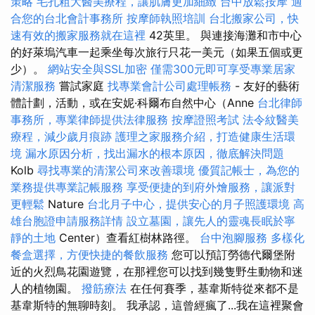
策略
毛孔粗大醫美療程，讓肌膚更加細緻
台中放鬆按摩
適
合您的台北會計事務所
按摩師執照培訓
台北搬家公司，快
速有效的搬家服務就在這裡
42英里。 與連接海灘和市中心
的好萊塢汽車一起乘坐每次旅行只花一美元（如果五個或更
少）。
網站安全與SSL加密
僅需300元即可享受專業居家
清潔服務
嘗試家庭
找專業會計公司處理帳務
- 友好的藝術
體計劃，活動，或在安妮·科爾布自然中心（Anne
台北律師
事務所，專業律師提供法律服務
按摩證照考試
法令紋醫美
療程，減少歲月痕跡
護理之家服務介紹，打造健康生活環
境
漏水原因分析，找出漏水的根本原因，徹底解決問題
Kolb
尋找專業的清潔公司來改善環境
優質記帳士，為您的
業務提供專業記帳服務
享受便捷的到府外燴服務，讓派對
更輕鬆
Nature
台北月子中心，提供安心的月子照護環境
高
雄台胞證申請服務詳情
設立墓園，讓先人的靈魂長眠於寧
靜的土地
Center）查看紅樹林路徑。
台中泡腳服務
多樣化
餐盒選擇，方便快捷的餐飲服務
您可以預訂勞德代爾堡附
近的火烈鳥花園遊覽，在那裡您可以找到幾隻野生動物和迷
人的植物園。
撥筋療法
在任何賽季，基韋斯特從來都不是
基韋斯特的無聊時刻。 我承認，這曾經瘋了...我在這裡聚會