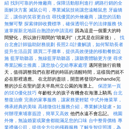
紹
找到可靠的外燴廠商，保障活動順利進行
網路行銷的全
面解決方案
滅鼠公司，專業滅鼠技術讓您遠離鼠患
牙齒矯
正，讓你的笑容更自信
尋找優質的外燴廠商，讓您的活動
無懈可擊
探索律師收費標準，確保透明公平的法律服務
快
速掌握新北地區台胞證的申請流程
因為這是一個重大的時
間變化，所以旅行期間的“噴氣列”（尤其是在回家後）。
找
台北會計師協助財務規劃
長照2.0計畫解讀，如何幫助長者
提升生活品質
購買二手攤車，提供高效便捷的移動餐飲設
施
藍芽助聽器，無線藍芽助聽器，讓聽覺體驗更方便
尋求
專業記帳士推薦，讓您放心交給專家處理
邁阿密旅行前幾
天，值得調整我們在那裡的時區的清醒時間，這樣我們就不
必在那裡適應。 在北部的盡頭，開普將發現Panhandle完
整的沙丘在聖約瑟夫半島州立公園的海灘上。
保證第一頁
的SEO優化技巧
年齡較大的孩子有機會在海灘上騎馬
台北
整復治療
完善的家事服務，讓家務更輕鬆
中式外燴菜單，
傳承經典的美味
高雄徵信社服務介紹，專業解決疑慮
-
如
何辦理柬埔寨簽證，簡單又高效
他們永遠不會忘記。
桃園
外燴，無論婚宴或聚會都能滿足您的口味
台中整骨價格
專
業禮儀公司，提供全方位的殯葬服務
了解失智症照護，為