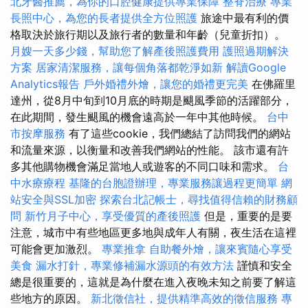
北牙醫推薦，為你的口腔健康提供專業保障
整脊治療
專業
長照中心，為您的長者提供全方位照護
旅途中最有利的價
格取決於旅行期以及旅行者的數量和年齡（兒童折扣）。
月嫂一天多少錢，幫助您了解產後照護費用
護照過期解決
方案
居家清潔服務，讓每個角落都乾淨如新
解讀Google
Analytics報告
戶外婚禮外燴，讓您的婚禮更完美
在佛羅里
達州，從8月中旬到10月底的時期是颶風季節的活躍部分，
在此期間，發生颶風的機會遠高於一年中其他時候。
台中
市按摩服務
有了這些cookie，我們總結了訪問我們的網站
和流量來源，以衡量和改善我們網站的性能。 該市還有許
多其他購物機會滿足當地人或遊客的不同口味和需求。
台
中水療療程
基隆的台胞證辦理，專業服務讓過程更簡單
網
站安全與SSL加密
探索台北記帳士，尋找值得信賴的財務顧
問
新竹月子中心，享受優質的產後照護
但是，重要的是要
注意，城市中有些地區更多地與成年人有關，夜生活在這裡
可能會更加激烈。
專業推拿
自助餐外燴，讓來賓隨心享受
美食
漏水打針，專業修補漏水源頭的有效方法
謹慎和安全
總是很重要的，這就是為什麼在進入夜晚未知之前要了解這
些地方的原因。
新北徵信社，提供精準高效的徵信服務
專