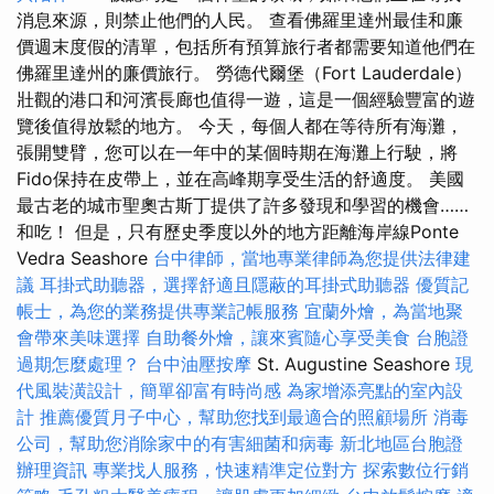
消息來源，則禁止他們的人民。 查看佛羅里達州最佳和廉
價週末度假的清單，包括所有預算旅行者都需要知道他們在
佛羅里達州的廉價旅行。 勞德代爾堡（Fort Lauderdale）
壯觀的港口和河濱長廊也值得一遊，這是一個經驗豐富的遊
覽後值得放鬆的地方。 今天，每個人都在等待所有海灘，
張開雙臂，您可以在一年中的某個時期在海灘上行駛，將
Fido保持在皮帶上，並在高峰期享受生活的舒適度。 美國
最古老的城市聖奧古斯丁提供了許多發現和學習的機會……
和吃！ 但是，只有歷史季度以外的地方距離海岸線Ponte
Vedra Seashore
台中律師，當地專業律師為您提供法律建
議
耳掛式助聽器，選擇舒適且隱蔽的耳掛式助聽器
優質記
帳士，為您的業務提供專業記帳服務
宜蘭外燴，為當地聚
會帶來美味選擇
自助餐外燴，讓來賓隨心享受美食
台胞證
過期怎麼處理？
台中油壓按摩
St. Augustine Seashore
現
代風裝潢設計，簡單卻富有時尚感
為家增添亮點的室內設
計
推薦優質月子中心，幫助您找到最適合的照顧場所
消毒
公司，幫助您消除家中的有害細菌和病毒
新北地區台胞證
辦理資訊
專業找人服務，快速精準定位對方
探索數位行銷