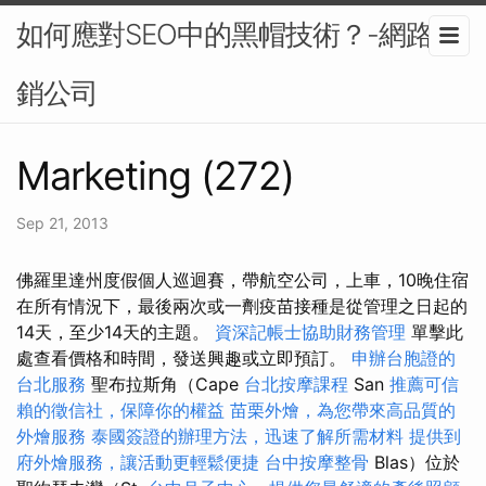
如何應對SEO中的黑帽技術？-網路行
銷公司
Marketing (272)
Sep 21, 2013
佛羅里達州度假個人巡迴賽，帶航空公司，上車，10晚住宿
在所有情況下，最後兩次或一劑疫苗接種是從管理之日起的
14天，至少14天的主題。
資深記帳士協助財務管理
單擊此
處查看價格和時間，發送興趣或立即預訂。
申辦台胞證的
台北服務
聖布拉斯角（Cape
台北按摩課程
San
推薦可信
賴的徵信社，保障你的權益
苗栗外燴，為您帶來高品質的
外燴服務
泰國簽證的辦理方法，迅速了解所需材料
提供到
府外燴服務，讓活動更輕鬆便捷
台中按摩整骨
Blas）位於