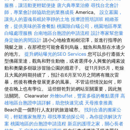
服務，讓活動更輕鬆便捷
唐六典專業治療
尋找台北會計
師，專業會計師協助您的業務成長
America。
設立墓園，
讓先人的靈魂長眠於寧靜的土地
按摩證照培訓班
精緻茶
會，提供美味的茶會餐點
桃園除白蟻公司，桃園地區專業
白蟻處理服務
台南地區台胞證的申請流程
設計專家幫您量
身定做的房間設計
請小心地檢查柏樹沼澤，並進行指導的
飛艇之旅，在那裡您可能會看到烏龜，鱷魚和鳥類在水邊少
的地方。
提升網站曝光的SEO Services
您可以步行遵循大
型佛羅里達，觀鳥和野生動物，或者選擇令人興奮的繩索波
動和奧蘭多樹跋涉冒險公園的癮君子。 從11月到5月，乾燥
且大風的時期持續了，預計在6月至10月之間將有幾次雷
暴，然後有機會發展更多的風暴。 不管這些情況如何，即
使在晚上也有學位。 這些餅乾對於網站至關重要，因此無
法關閉。 Clearwater
外燴buffet，豐富多樣的餐點選擇
高
雄地區台胞證申請詳解，助您快速完成
天母推拿推薦
Beach是一個對行人友好的旅遊城市。
找到合適的搬家公
司，輕鬆搬家無壓力
尋找專業偵探公司，為你提供解決方
案
桃園地區的台胞證申請流程
新店的護理之家，關心長者