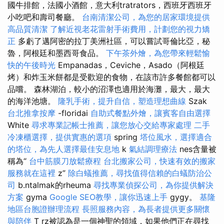
國牛排館，法國小酒館，意大利tratrators，西班牙西班牙
小吃吧和壽司餐廳。
台南清潔公司，為您的居家環境提供
高品質清潔
了解近視老花雷射手術費用，計劃您的視力矯
正
多虧了邁阿密的拉丁美洲社區，可以嘗試哥倫比亞，秘
魯，阿根廷和墨西哥食品。
下午茶外燴，為您帶來輕鬆愉
快的午後時光
Empanadas，Ceviche，Asado（阿根廷
烤）和炸玉米餅都是受歡迎的食物，在該市許多餐館都可以
品嚐。 森林湖泊，較小的沼澤也適用於海灘，最大，最大
的海洋池塘。
隆乳手術，提升自信，塑造理想曲線
Szak
台北推拿按摩
-floridai
自助式餐點外燴，讓賓客自由選擇
White
尋求專業記帳士推薦，讓您放心交給專家處理
二手
冷凍櫃選擇，提供實惠的選項
spring
塔位風水，選擇適合
的塔位，為先人選擇最佳安息地
k
氣結調理療法
nes含量被
稱為“
台中筋膜刀放鬆療程
台北搬家公司，快速有效的搬家
服務就在這裡
z”
除白蟻推薦，尋找值得信賴的白蟻防治公
司
b.ntalmak的rheuma
尋找專業偵探公司，為你提供解決
方案
gyma
Google SEO教學，讓你迅速上手
gygy。
基隆
地區台胞證辦理流程
長照服務內容，為長者提供更多關懷
與陪伴
T rz被認為是一個神聖的領域，如果他們正在尋找