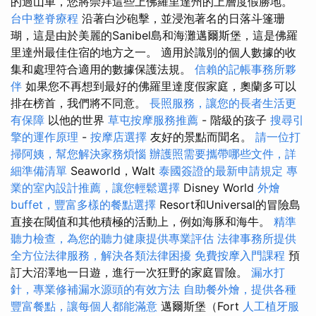
的過山車，您將崇拜這些上佛羅里達州的上層度假勝地。
台中整脊療程
沿著白沙砲擊，並浸泡著名的日落斗篷珊
瑚，這是由於美麗的Sanibel島和海灘邁爾斯堡，這是佛羅
里達州最佳住宿的地方之一。 適用於識別的個人數據的收
集和處理符合適用的數據保護法規。
信賴的記帳事務所夥
伴
如果您不再想到最好的佛羅里達度假家庭，奧蘭多可以
排在榜首，我們將不同意。
長照服務，讓您的長者生活更
有保障
以他的世界
草屯按摩服務推薦
- 階級的孩子
搜尋引
擎的運作原理
-
按摩店選擇
友好的景點而聞名。
請一位打
掃阿姨，幫您解決家務煩惱
辦護照需要攜帶哪些文件，詳
細準備清單
Seaworld，Walt
泰國簽證的最新申請規定
專
業的室內設計推薦，讓您輕鬆選擇
Disney World
外燴
buffet，豐富多樣的餐點選擇
Resort和Universal的冒險島
直接在閾值和其他積極的活動上，例如海豚和海牛。
精準
聽力檢查，為您的聽力健康提供專業評估
法律事務所提供
全方位法律服務，解決各類法律困擾
免費按摩入門課程
預
訂大沼澤地一日遊，進行一次狂野的家庭冒險。
漏水打
針，專業修補漏水源頭的有效方法
自助餐外燴，提供各種
豐富餐點，讓每個人都能滿意
邁爾斯堡（Fort
人工植牙服