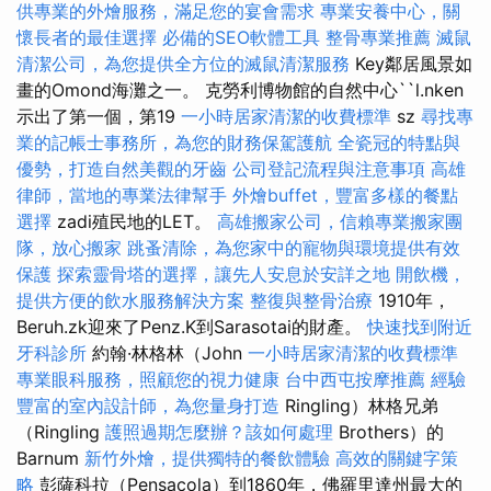
供專業的外燴服務，滿足您的宴會需求
專業安養中心，關
懷長者的最佳選擇
必備的SEO軟體工具
整骨專業推薦
滅鼠
清潔公司，為您提供全方位的滅鼠清潔服務
Key鄰居風景如
畫的Omond海灘之一。 克勞利博物館的自然中心``l.nken
示出了第一個，第19
一小時居家清潔的收費標準
sz
尋找專
業的記帳士事務所，為您的財務保駕護航
全瓷冠的特點與
優勢，打造自然美觀的牙齒
公司登記流程與注意事項
高雄
律師，當地的專業法律幫手
外燴buffet，豐富多樣的餐點
選擇
zadi殖民地的LET。
高雄搬家公司，信賴專業搬家團
隊，放心搬家
跳蚤清除，為您家中的寵物與環境提供有效
保護
探索靈骨塔的選擇，讓先人安息於安詳之地
開飲機，
提供方便的飲水服務解決方案
整復與整骨治療
1910年，
Beruh.zk迎來了Penz.K到Sarasotai的財產。
快速找到附近
牙科診所
約翰·林格林（John
一小時居家清潔的收費標準
專業眼科服務，照顧您的視力健康
台中西屯按摩推薦
經驗
豐富的室內設計師，為您量身打造
Ringling）林格兄弟
（Ringling
護照過期怎麼辦？該如何處理
Brothers）的
Barnum
新竹外燴，提供獨特的餐飲體驗
高效的關鍵字策
略
彭薩科拉（Pensacola）到1860年，佛羅里達州最大的