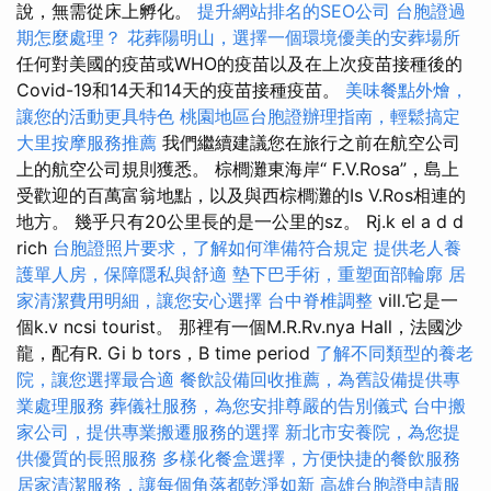
說，無需從床上孵化。
提升網站排名的SEO公司
台胞證過
期怎麼處理？
花葬陽明山，選擇一個環境優美的安葬場所
任何對美國的疫苗或WHO的疫苗以及在上次疫苗接種後的
Covid-19和14天和14天的疫苗接種疫苗。
美味餐點外燴，
讓您的活動更具特色
桃園地區台胞證辦理指南，輕鬆搞定
大里按摩服務推薦
我們繼續建議您在旅行之前在航空公司
上的航空公司規則獲悉。 棕櫚灘東海岸“ F.V.Rosa”，島上
受歡迎的百萬富翁地點，以及與西棕櫚灘的Is V.Ros相連的
地方。 幾乎只有20公里長的是一公里的sz。 Rj.k el a d d
rich
台胞證照片要求，了解如何準備符合規定
提供老人養
護單人房，保障隱私與舒適
墊下巴手術，重塑面部輪廓
居
家清潔費用明細，讓您安心選擇
台中脊椎調整
vill.它是一
個k.v ncsi tourist。 那裡有一個M.R.Rv.nya Hall，法國沙
龍，配有R. Gi b tors，B time period
了解不同類型的養老
院，讓您選擇最合適
餐飲設備回收推薦，為舊設備提供專
業處理服務
葬儀社服務，為您安排尊嚴的告別儀式
台中搬
家公司，提供專業搬遷服務的選擇
新北市安養院，為您提
供優質的長照服務
多樣化餐盒選擇，方便快捷的餐飲服務
居家清潔服務，讓每個角落都乾淨如新
高雄台胞證申請服