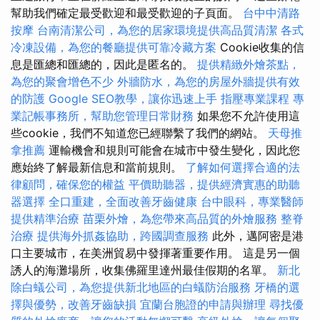
幫助我們確定最受歡迎和最受歡迎的子頁面。
台中中清路
按摩
台南清潔公司，為您的居家環境提供高品質清潔
各式
冷凍設備，為您的餐廳提供可靠冷藏方案
Cookie收集的信
息是匯總和匯總的，因此是匿名的。
提供精緻外燴茶點，
為您的聚會增色不少
外牆防水，為您的房屋外牆提供有效
的防護
Google SEO教學，讓你迅速上手
指壓專業課程
專
業記帳事務所，幫助您管理日常財務
如果您不允許使用這
些cookie，我們不知道您已經聯繫了我們的網站。
天母推
拿推薦
運輸機會和規則可能會在城市中發生變化，因此您
應始終了解最新信息和當前規則。
了解如何選擇合適的法
律顧問，確保您的權益
平價助聽器，提供經濟實惠的助聽
器選擇
全口重建，全面改善牙齒健康
台中眼科，專業醫師
提供精準治療
苗栗外燴，為您帶來高品質的外燴服務
整脊
治療
提供海外抓姦協助，跨國調查服務
此外，邁阿密是港
口主要城市，在美洲貿易中發揮著重要作用。 這是另一個
誘人的海灘場所，收集佛羅里達州最佳假期的名單。
新北
除白蟻公司，為您提供新北地區的白蟻防治服務
牙橋的選
擇與優勢，改善牙齒缺損
宜蘭台胞證的申請與辦理
尋找優