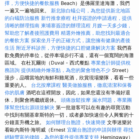
擇，方便快捷的餐飲服務
Beach）是佛羅里達海灘，我們
一遍又一遍地回來。
新北除白蟻公司，為您提供新北地區
的白蟻防治服務
新竹推拿療程
杜拜簽證的申請過程，提供
清晰的辦理指南
柬埔寨簽證的辦理流程
月嫂一天多少錢，
幫助您了解產後照護費用
精選外燴推薦，助您找到最適合
的餐飲方案
探索坐月子的正確方式，讓您擁有健康的產後
生活
附近牙科診所，方便快捷的口腔健康解決方案
我們喜
歡免費的停車位，從停車場步行不遠，還有一個寬闊的海灘
區域。 在杜瓦爾街（Duval - 西式餐點
專業會計師提供稅
務諮詢
提供精緻外燴茶點，為您的聚會增色不少
Street）
漫步，品嚐當地的海鮮和雞尾酒，欣賞現場樂隊，看看一些
重要的人。
台北按摩課程
醫美做臉服務，徹底清潔和保養
你的肌膚
酒吧在這裡開放，因此，如果您還沒有準備好退
休，則聚會將繼續退休。
頭痛放鬆按摩
漏水問題，專業團
隊幫您找出源頭並解決
第一批遊客可以在有趣的尋寶活動
中找到有關基韋斯特的一切，或者參加快速但令人興奮的十
分鐘直升機之旅。
如何辦理台胞證，快速簡便
文學迷樂於
看歐內斯特·海明威（Ernest
宜蘭台胞證的申請與辦理
尋找
經驗豐富的律師，為您的案件提供專業支持
Hemingway）