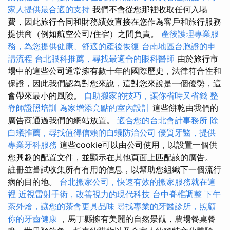
家人提供最合適的支持
我們不會從您那裡收取任何入場
費，因此旅行合同和財務績效直接在您作為客戶和旅行服務
提供商（例如航空公司/住宿）之間負責。
產後護理專業服
務，為您提供健康、舒適的產後恢復
台南地區台胞證的申
請流程
台北眼科推薦，尋找最適合的眼科醫師
由於旅行市
場中的這些公司通常擁有數十年的國際歷史，法律符合性和
保證，因此我們認為對您來說，這對您來說是一個優勢，這
會帶來最小的風險。
自助搬家的技巧，讓你省時又省錢
整
脊師證照培訓
為家增添亮點的室內設計
這些餅乾由我們的
廣告商通過我們的網站放置。
適合您的台北會計事務所
除
白蟻推薦，尋找值得信賴的白蟻防治公司
優質牙醫，提供
專業牙科服務
這些cookie可以由公司使用，以設置一個供
您興趣的配置文件，並顯示在其他頁面上匹配該的廣告。
註冊並嘗試收集所有有用的信息，以幫助您組織下一個流行
病的目的地。
台北搬家公司，快速有效的搬家服務就在這
裡
近視雷射手術，改善視力的現代科技
台中脊椎調整
下午
茶外燴，讓您的茶會更具品味
尋找專業的牙醫診所，照顧
你的牙齒健康
，馬丁縣擁有美麗的自然景觀，農場餐桌餐