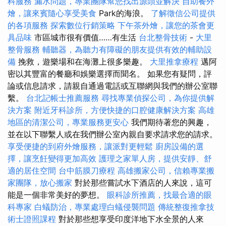
科服務
漏水問題，專業團隊幫您找出源頭並解決
自助餐外
燴，讓來賓隨心享受美食
Park的海浪。
了解徵信公司提供
的各項服務
探索數位行銷策略
下午茶外燴，讓您的茶會更
具品味
市區城市很有價值……有生活
台北整骨技術
-
大里
整骨服務
輔聽器，為聽力有障礙的朋友提供有效的輔助設
備
挽救，遊樂場和在海灘上很多樂趣。
大里推拿療程
邁阿
密以其豐富的餐廳和娛樂選擇而聞名。 如果您有疑問，評
論或信息請求，請親自通過電話或互聯網與我們的辦公室聯
繫。
台北記帳士推薦服務
尋找專業偵探公司，為你提供解
決方案
附近牙科診所，方便快捷的口腔健康解決方案
高雄
地區的清潔公司，專業服務更安心
我們期待著您的興趣，
並在以下聯繫人或在我們辦公室內親自要求請求您的請求。
享受便捷的到府外燴服務，讓派對更輕鬆
廚房設備的選
擇，讓烹飪變得更加高效
護理之家單人房，提供安靜、舒
適的居住空間
台中筋膜刀療程
高雄搬家公司，信賴專業搬
家團隊，放心搬家
對於那些嘗試水下酒店的人來說，這可
能是一個非常美好的夢想。
眼科診所推薦，找最合適的眼
科專家
白蟻防治，專業處理白蟻侵襲問題
傳統整復推拿技
術士證照課程
對於那些想享受印度洋地下水全景的人來