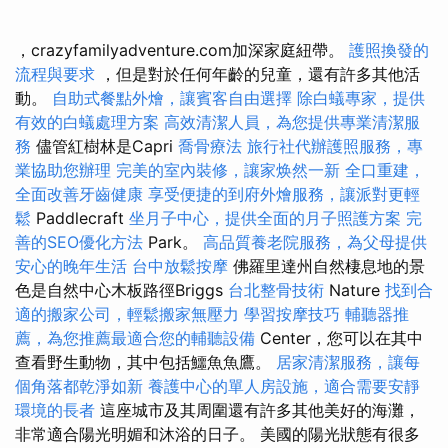
，crazyfamilyadventure.com加深家庭紐帶。
護照換發的
流程與要求
，但是對於任何年齡的兒童，還有許多其他活
動。
自助式餐點外燴，讓賓客自由選擇
除白蟻專家，提供
有效的白蟻處理方案
高效清潔人員，為您提供專業清潔服
務
儘管紅樹林是Capri
喬骨療法
旅行社代辦護照服務，專
業協助您辦理
完美的室內裝修，讓家焕然一新
全口重建，
全面改善牙齒健康
享受便捷的到府外燴服務，讓派對更輕
鬆
Paddlecraft
坐月子中心，提供全面的月子照護方案
完
善的SEO優化方法
Park。
高品質養老院服務，為父母提供
安心的晚年生活
台中放鬆按摩
佛羅里達州自然棲息地的景
色是自然中心木板路徑Briggs
台北整骨技術
Nature
找到合
適的搬家公司，輕鬆搬家無壓力
學習按摩技巧
輔聽器推
薦，為您推薦最適合您的輔聽設備
Center，您可以在其中
查看野生動物，其中包括鱷魚魚鷹。
居家清潔服務，讓每
個角落都乾淨如新
養護中心的單人房設施，適合需要安靜
環境的長者
這座城市及其周圍還有許多其他美好的海灘，
非常適合陽光明媚和沐浴的日子。 美國的陽光狀態有很多