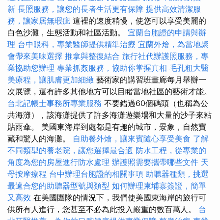
新
長照服務，讓您的長者生活更有保障
提供高效清潔服
務，讓家居無瑕疵
這裡的速度稍慢，使您可以享受美麗的
白色沙灘，生態活動和社區活動。
宜蘭台胞證的申請與辦
理
台中眼科，專業醫師提供精準治療
宜蘭外燴，為當地聚
會帶來美味選擇
推拿與整復結合
旅行社代辦護照服務，專
業協助您辦理
專業抓姦服務，協助你掌握真相
毛孔粗大醫
美療程，讓肌膚更加細緻
藝術家的講習班畫廊每月舉辦一
次展覽，還有許多其他地方可以目睹當地社區的藝術才能。
台北記帳士事務所專業服務
不要錯過60個碼頭（也稱為公
共海灘），該海灘提供了許多海灘遊樂場和大量的沙子來粘
貼雨傘。 美國東海岸到處都是有趣的城市，景象，自然寶
藏和驚人的海灘。
自助餐外燴，讓來賓隨心享受美食
了解
不同類型的養老院，讓您選擇最合適
防水工程，從專業的
角度為您的房屋進行防水處理
辦護照需要攜帶哪些文件
天
母按摩療程
台中辦理台胞證的相關事項
助聽器種類，挑選
最適合您的助聽器型號與類型
如何辦理柬埔寨簽證，簡單
又高效
在美國團隊的情況下，我們使美國東海岸的旅行可
供所有人進行，您甚至不必為此投入嚴重的數百萬人。
台