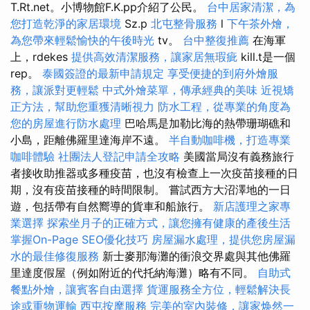
T.Rt.net。小博物館F.K.pp介紹了公民。
台中居家清潔，為
您打造乾淨的家居環境
Sz.p
北屯整骨服務
l
下午茶外燴，
為您帶來輕鬆愉快的午後時光
tv。
台中整復推薦
在海軍
上，rdekes
提供高效清潔服務，讓家居無瑕疵
kill.t是一個
rep。
泰國簽證的最新申請規定
享受便捷的到府外燴服
務，讓派對更輕鬆
中式外燴菜單，傳承經典的美味
近視矯
正方法，幫助您重獲清晰視力
防水工程，從專業的角度為
您的房屋進行防水處理
巴哈馬是加勒比海的熱帶珊瑚礁和
小島，距離佛羅里達海岸不遠。
半自動咖啡機，打造專業
咖啡體驗
社團法人登記申請全攻略
美國當局沒有義務旅行
者接收助推器或多種疫苗，也沒有檢查上一次疫苗接種的日
期，沒有疫苗接種的時間限制。 嘗試西方大沼澤地的一日
遊，包括帶有自然嚮導的貨車和船旅行。
新店護理之家專
業選擇
探索坐月子的正確方式，讓您擁有健康的產後生活
掌握On-Page SEO優化技巧
房屋漏水處理，提供您房屋漏
水的最佳修復服務
新士麥那海灘的衝浪交界處與其他佛羅
里達度假屋（例如附近的代托納海灘）略有不同。
自助式
餐點外燴，讓賓客自由選擇
貨運服務全方位，輕鬆解決長
途或重物運輸
西屯按摩服務
完美的室內裝修，讓家焕然一