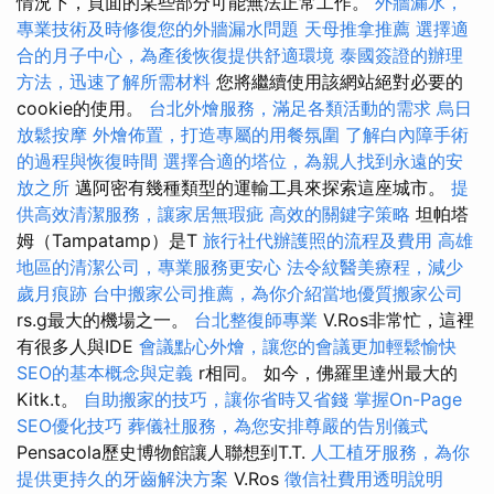
情況下，頁面的某些部分可能無法正常工作。
外牆漏水，
專業技術及時修復您的外牆漏水問題
天母推拿推薦
選擇適
合的月子中心，為產後恢復提供舒適環境
泰國簽證的辦理
方法，迅速了解所需材料
您將繼續使用該網站絕對必要的
cookie的使用。
台北外燴服務，滿足各類活動的需求
烏日
放鬆按摩
外燴佈置，打造專屬的用餐氛圍
了解白內障手術
的過程與恢復時間
選擇合適的塔位，為親人找到永遠的安
放之所
邁阿密有幾種類型的運輸工具來探索這座城市。
提
供高效清潔服務，讓家居無瑕疵
高效的關鍵字策略
坦帕塔
姆（Tampatamp）是T
旅行社代辦護照的流程及費用
高雄
地區的清潔公司，專業服務更安心
法令紋醫美療程，減少
歲月痕跡
台中搬家公司推薦，為你介紹當地優質搬家公司
rs.g最大的機場之一。
台北整復師專業
V.Ros非常忙，這裡
有很多人與IDE
會議點心外燴，讓您的會議更加輕鬆愉快
SEO的基本概念與定義
r相同。 如今，佛羅里達州最大的
Kitk.t。
自助搬家的技巧，讓你省時又省錢
掌握On-Page
SEO優化技巧
葬儀社服務，為您安排尊嚴的告別儀式
Pensacola歷史博物館讓人聯想到T.T.
人工植牙服務，為你
提供更持久的牙齒解決方案
V.Ros
徵信社費用透明說明