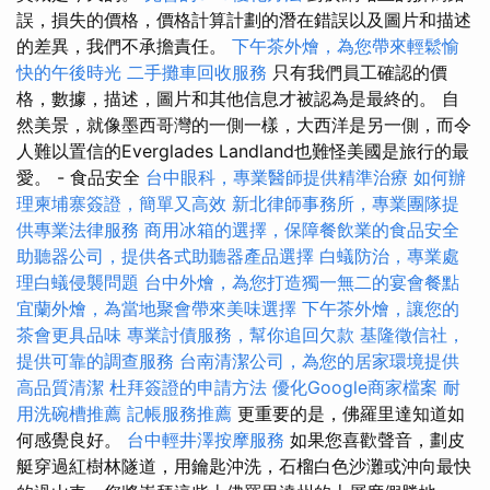
誤，損失的價格，價格計算計劃的潛在錯誤以及圖片和描述
的差異，我們不承擔責任。
下午茶外燴，為您帶來輕鬆愉
快的午後時光
二手攤車回收服務
只有我們員工確認的價
格，數據，描述，圖片和其他信息才被認為是最終的。 自
然美景，就像墨西哥灣的一側一樣，大西洋是另一側，而令
人難以置信的Everglades Landland也難怪美國是旅行的最
愛。 - 食品安全
台中眼科，專業醫師提供精準治療
如何辦
理柬埔寨簽證，簡單又高效
新北律師事務所，專業團隊提
供專業法律服務
商用冰箱的選擇，保障餐飲業的食品安全
助聽器公司，提供各式助聽器產品選擇
白蟻防治，專業處
理白蟻侵襲問題
台中外燴，為您打造獨一無二的宴會餐點
宜蘭外燴，為當地聚會帶來美味選擇
下午茶外燴，讓您的
茶會更具品味
專業討債服務，幫你追回欠款
基隆徵信社，
提供可靠的調查服務
台南清潔公司，為您的居家環境提供
高品質清潔
杜拜簽證的申請方法
優化Google商家檔案
耐
用洗碗槽推薦
記帳服務推薦
更重要的是，佛羅里達知道如
何感覺良好。
台中輕井澤按摩服務
如果您喜歡聲音，劃皮
艇穿過紅樹林隧道，用鑰匙沖洗，石榴白色沙灘或沖向最快