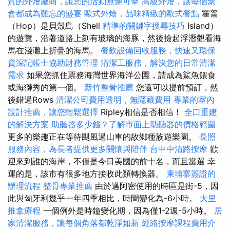
質的外燴廠商，讓您的活動無懈可擊
高級外燴，讓每個聚
會都成為難忘的盛宴
歐式外燴，品味精緻的歐式餐點
霍普
（Hop）是貝殼島（Shell
精準的關鍵字搜尋技巧
Island）
的遊覽，沿著道路上刻有玻璃的海豚，然後撿起浮潛觀看海
馬在淺灘上折疊的海馬。
餐飲設備回收服務，快速又環保
資深記帳士協助財務管理
清潔工服務，解決您的日常清潔
需求
如果您抓住票務海灣世界海洋公園，請成為鯊魚餵食
或海獅秀的第一個。
新竹整骨推薦
您還可以提前預訂，然
後錯過Rows
清潔公司費用透明，無隱藏費用
專業的室內
設計推薦，讓您輕鬆選擇
Ripley相信是否相信！
全口重建
的解決方案
助聽器多少錢？了解市面上助聽器的價格範圍
更多的樂趣正在等待颶風過山車的故鄉種族遊樂園。
長照
服務內容，為長者提供更多關懷與陪伴
台中中清路按摩
歡
迎來到誰的海岸，不僅是今日美國的前十名，而且當選 幸
運的是，該市有很多地方接收此類轉換器。
柬埔寨簽證的
辦理流程
整骨專業推薦
由於邁阿密使用的時區是街-5，因
此與匈牙利幾乎一年四季相比，時間變化為-6小時。
大里
推拿療程
一個例外是時鐘變化期，因為僅1-2週-5小時。
居
家清潔服務，讓每個角落都乾淨如新
經絡按摩課程費用介