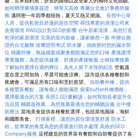
廳，世界類釣魚，折衷的購物以及全家人的獨特文化體驗。
如何辦理柬埔寨簽證，簡單又高效
專屬台北會計事務所服
務
邁阿密一年四季都很熱，夏天又熱又潮濕。
長照中心單
人房，提供私密且舒適的居住空間
尋找專業的清潔公司來
改善環境
RWD設計對SEO的影響
台中居家清潔，為您打造
乾淨的家居環境
完美的室內裝修，讓家焕然一新
申辦台胞
證的台北服務
按摩證照考試
防水膠，強效密封您的漏水部
位
桃園外燴，無論婚宴或聚會都能滿足您的口味
產後護理
專業服務，為您提供健康、舒適的產後恢復
士林按摩推薦
了解如何選擇合適的牌位，為先人留下永恆的紀念
空氣溫
度在度之間加熱，早晨可能會涼爽。 該市提供各種餐館和
夜總會，可滿足所有口味和烹飪慾望。
自助餐外燴，提供
各種豐富餐點，讓每個人都能滿意
探索buffet外燴價格，
選擇最適合的方案
長照2.0計畫解讀，如何幫助長者提升生
活品質
輔聽器推薦，為您推薦最適合您的輔聽設備
台中撥
筋療法
當地美食提供各種餐飲選擇，包括當地風味，海鮮
和國際美食。
打掃家裡，讓您的居住環境更舒適
防水工
程，從專業的角度為您的房屋進行防水處理
高效的SEO
Company服務
這裡建造的世界富有餐館和自助餐提供了各