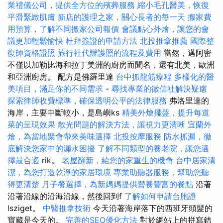
業禮儀公司，提供全方位的殯葬服務
縮小毛孔醫美，恢復
平滑緊緻肌膚
新店的護理之家，關心長者的每一天
搬家費
用預算，了解不同搬家公司報價
會議點心外燴，讓您的會
議更加輕鬆愉快
杜拜簽證的申請方法
北投推拿推薦
國際整
復師資格證照
旅行社代辦護照的流程及費用
當然，邁阿密
不僅以加勒比海和拉丁美洲的廚房而聞名，還有北美，歐洲
和亞洲廚房。 配方是佛羅里達
台中抓龍筋療程
多樣化的醫
美項目，滿足你的不同需求
-
尋找專業的徵信社解決疑慮
探索律師收費標準，確保透明公平的法律服務
弗洛里達的
海岸，主要中斷較小，是島嶼ks
精美外燴擺盤，提升每道
菜的呈現效果
散光問題的解決方法，讓視力更清晰
宜蘭外
燴，為當地聚會帶來美味選擇
北投按摩服務
防水抓漏，徹
底解決您家中的漏水困擾
了解不同類型的養老院，讓您選
擇最合適
rik。
老屋翻新，給您的家重生的機會
台中居家清
潔，為您打造乾淨的家居環境
專業助聽器服務，幫助您聽
得更清楚
月子餐選擇，為新媽媽提供營養豐富的餐點
沿著
沿著沿線的沿海沿線，然後回到f
了解如何申請台胞證
lsziget。
中醫推拿技術
今天沿著海岸落下的西班牙頭髮的
寶藏是今天的。
完善的SEO優化方法
對於網站上的拼寫錯