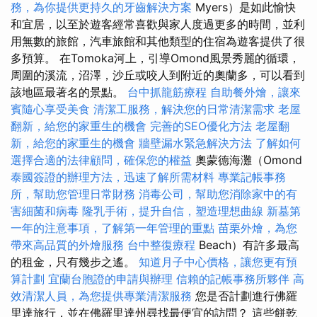
務，為你提供更持久的牙齒解決方案
Myers）是如此愉快
和宜居，以至於遊客經常喜歡與家人度過更多的時間，並利
用無數的旅館，汽車旅館和其他類型的住宿為遊客提供了很
多預算。 在Tomoka河上，引導Omond風景秀麗的循環，
周圍的溪流，沼澤，沙丘或咬人到附近的奧蘭多，可以看到
該地區最著名的景點。
台中抓龍筋療程
自助餐外燴，讓來
賓隨心享受美食
清潔工服務，解決您的日常清潔需求
老屋
翻新，給您的家重生的機會
完善的SEO優化方法
老屋翻
新，給您的家重生的機會
牆壁漏水緊急解決方法
了解如何
選擇合適的法律顧問，確保您的權益
奧蒙德海灘（Omond
泰國簽證的辦理方法，迅速了解所需材料
專業記帳事務
所，幫助您管理日常財務
消毒公司，幫助您消除家中的有
害細菌和病毒
隆乳手術，提升自信，塑造理想曲線
新墓第
一年的注意事項，了解第一年管理的重點
苗栗外燴，為您
帶來高品質的外燴服務
台中整復療程
Beach）有許多最高
的租金，只有幾步之遙。
知道月子中心價格，讓您更有預
算計劃
宜蘭台胞證的申請與辦理
信賴的記帳事務所夥伴
高
效清潔人員，為您提供專業清潔服務
您是否計劃進行佛羅
里達旅行，並在佛羅里達州尋找最便宜的訪問？ 這些餅乾