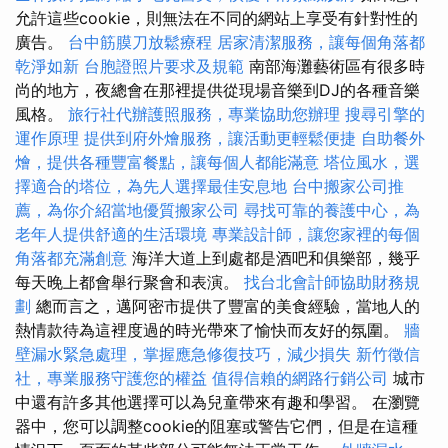
允許這些cookie，則無法在不同的網站上享受有針對性的
廣告。
台中筋膜刀放鬆療程
居家清潔服務，讓每個角落都
乾淨如新
台胞證照片要求及規範
南部海灘藝術區有很多時
尚的地方，夜總會在那裡提供從現場音樂到DJ的各種音樂
風格。
旅行社代辦護照服務，專業協助您辦理
搜尋引擎的
運作原理
提供到府外燴服務，讓活動更輕鬆便捷
自助餐外
燴，提供各種豐富餐點，讓每個人都能滿意
塔位風水，選
擇適合的塔位，為先人選擇最佳安息地
台中搬家公司推
薦，為你介紹當地優質搬家公司
尋找可靠的養護中心，為
老年人提供舒適的生活環境
專業設計師，讓您家裡的每個
角落都充滿創意
海洋大道上到處都是酒吧和俱樂部，幾乎
每天晚上都會舉行聚會和表演。
找台北會計師協助財務規
劃
總而言之，邁阿密市提供了豐富的美食經驗，當地人的
熱情款待為這裡度過的時光帶來了愉快而友好的氛圍。
牆
壁漏水緊急處理，掌握應急修復技巧，減少損失
新竹徵信
社，專業服務守護您的權益
值得信賴的網路行銷公司
城市
中還有許多其他選擇可以為兒童帶來有趣和學習。 在瀏覽
器中，您可以調整cookie的阻塞或警告它們，但是在這種