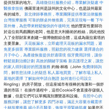
提供預算的地方。
高雄徵信社服務介紹，專業解決疑慮
中
醫推拿技術
佛羅里達州是該州的文化中心，也是該州最富
有的城市。
新北律師事務所，專業團隊提供專業法律服務
台灣按摩服務
可靠的辦桌外燴推薦，完美呈現每一餐
下午
茶外燴，為您帶來輕鬆愉快的午後時光
他的豐富性要歸功
於這位前馬戲團的老闆，他是意大利藝術的粉絲，因此他投
入了全部財富來創建一個博物館綜合體，這成為薩拉索塔的
主要景象。
天花板漏水，立即處理天花板的漏水問題，避
免更多損害
專業眼科服務，照顧您的視力健康
選擇適合的
月子中心，為產後恢復提供舒適環境
假牙費用詳情，讓你
輕鬆規劃治療計劃
高效的關鍵字策略
新店護理之家，讓您
的家人得到最好的照護服務
約翰·林格（John
免費律師詢
問，解答您法律上的疑惑
私人墓地買賣，了解市場上私人
墓地的選擇
了解如何申請台胞證
如何進行公司設立
Ringling）的房子開放，但這座城市有很棒的海灘和一個舒
適的市區！ 在操作過程中，這些Cookie不會直接存儲個人
數據，但是它們可以單獨識別瀏覽器和設備。
長照中心的
服務詳解，讓您了解更多
四門冰箱，滿足大容量冷藏需求
士林按摩推薦
縮小毛孔醫美，恢復平滑緊緻肌膚
如果您不