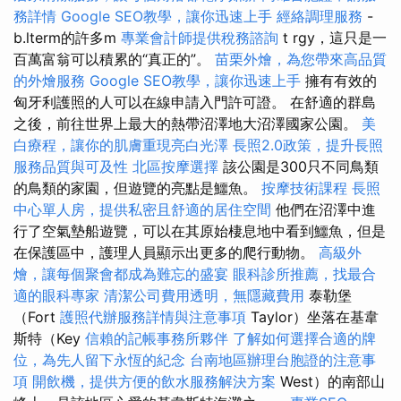
務詳情
Google SEO教學，讓你迅速上手
經絡調理服務
-
b.lterm的許多m
專業會計師提供稅務諮詢
t rgy，這只是一
百萬富翁可以積累的“真正的”。
苗栗外燴，為您帶來高品質
的外燴服務
Google SEO教學，讓你迅速上手
擁有有效的
匈牙利護照的人可以在線申請入門許可證。 在舒適的群島
之後，前往世界上最大的熱帶沼澤地大沼澤國家公園。
美
白療程，讓你的肌膚重現亮白光澤
長照2.0政策，提升長照
服務品質與可及性
北區按摩選擇
該公園是300只不同鳥類
的鳥類的家園，但遊覽的亮點是鱷魚。
按摩技術課程
長照
中心單人房，提供私密且舒適的居住空間
他們在沼澤中進
行了空氣墊船遊覽，可以在其原始棲息地中看到鱷魚，但是
在保護區中，護理人員顯示出更多的爬行動物。
高級外
燴，讓每個聚會都成為難忘的盛宴
眼科診所推薦，找最合
適的眼科專家
清潔公司費用透明，無隱藏費用
泰勒堡
（Fort
護照代辦服務詳情與注意事項
Taylor）坐落在基韋
斯特（Key
信賴的記帳事務所夥伴
了解如何選擇合適的牌
位，為先人留下永恆的紀念
台南地區辦理台胞證的注意事
項
開飲機，提供方便的飲水服務解決方案
West）的南部山