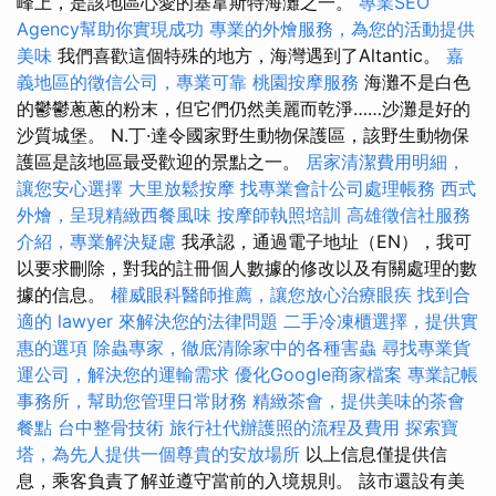
峰上，是該地區心愛的基韋斯特海灘之一。
專業SEO
Agency幫助你實現成功
專業的外燴服務，為您的活動提供
美味
我們喜歡這個特殊的地方，海灣遇到了Altantic。
嘉
義地區的徵信公司，專業可靠
桃園按摩服務
海灘不是白色
的鬱鬱蔥蔥的粉末，但它們仍然美麗而乾淨……沙灘是好的
沙質城堡。 N.丁·達令國家野生動物保護區，該野生動物保
護區是該地區最受歡迎的景點之一。
居家清潔費用明細，
讓您安心選擇
大里放鬆按摩
找專業會計公司處理帳務
西式
外燴，呈現精緻西餐風味
按摩師執照培訓
高雄徵信社服務
介紹，專業解決疑慮
我承認，通過電子地址（EN），我可
以要求刪除，對我的註冊個人數據的修改以及有關處理的數
據的信息。
權威眼科醫師推薦，讓您放心治療眼疾
找到合
適的 lawyer 來解決您的法律問題
二手冷凍櫃選擇，提供實
惠的選項
除蟲專家，徹底清除家中的各種害蟲
尋找專業貨
運公司，解決您的運輸需求
優化Google商家檔案
專業記帳
事務所，幫助您管理日常財務
精緻茶會，提供美味的茶會
餐點
台中整骨技術
旅行社代辦護照的流程及費用
探索寶
塔，為先人提供一個尊貴的安放場所
以上信息僅提供信
息，乘客負責了解並遵守當前的入境規則。 該市還設有美