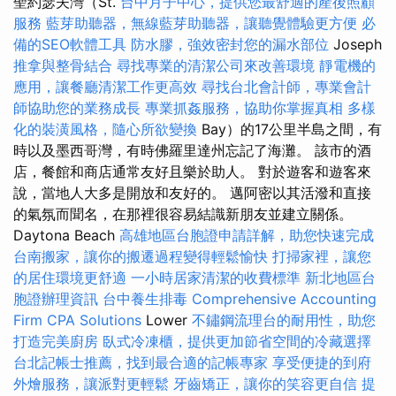
聖約瑟夫灣（St.
台中月子中心，提供您最舒適的產後照顧
服務
藍芽助聽器，無線藍芽助聽器，讓聽覺體驗更方便
必
備的SEO軟體工具
防水膠，強效密封您的漏水部位
Joseph
推拿與整骨結合
尋找專業的清潔公司來改善環境
靜電機的
應用，讓餐廳清潔工作更高效
尋找台北會計師，專業會計
師協助您的業務成長
專業抓姦服務，協助你掌握真相
多樣
化的裝潢風格，隨心所欲變換
Bay）的17公里半島之間，有
時以及墨西哥灣，有時佛羅里達州忘記了海灘。 該市的酒
店，餐館和商店通常友好且樂於助人。 對於遊客和遊客來
說，當地人大多是開放和友好的。 邁阿密以其活潑和直接
的氣氛而聞名，在那裡很容易結識新朋友並建立關係。
Daytona Beach
高雄地區台胞證申請詳解，助您快速完成
台南搬家，讓你的搬遷過程變得輕鬆愉快
打掃家裡，讓您
的居住環境更舒適
一小時居家清潔的收費標準
新北地區台
胞證辦理資訊
台中養生排毒
Comprehensive Accounting
Firm CPA Solutions
Lower
不鏽鋼流理台的耐用性，助您
打造完美廚房
臥式冷凍櫃，提供更加節省空間的冷藏選擇
台北記帳士推薦，找到最合適的記帳專家
享受便捷的到府
外燴服務，讓派對更輕鬆
牙齒矯正，讓你的笑容更自信
提