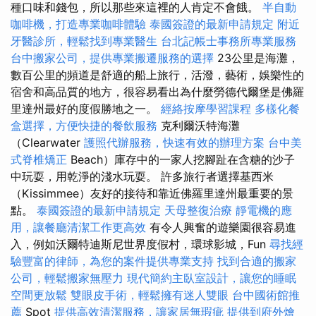
種口味和錢包，所以那些來這裡的人肯定不會餓。
半自動
咖啡機，打造專業咖啡體驗
泰國簽證的最新申請規定
附近
牙醫診所，輕鬆找到專業醫生
台北記帳士事務所專業服務
台中搬家公司，提供專業搬遷服務的選擇
23公里是海灘，
數百公里的頻道是舒適的船上旅行，活潑，藝術，娛樂性的
宿舍和高品質的地方，很容易看出為什麼勞德代爾堡是佛羅
里達州最好的度假勝地之一。
經絡按摩學習課程
多樣化餐
盒選擇，方便快捷的餐飲服務
克利爾沃特海灘
（Clearwater
護照代辦服務，快速有效的辦理方案
台中美
式脊椎矯正
Beach）庫存中的一家人挖腳趾在含糖的沙子
中玩耍，用乾淨的淺水玩耍。 許多旅行者選擇基西米
（Kissimmee）友好的接待和靠近佛羅里達州最重要的景
點。
泰國簽證的最新申請規定
天母整復治療
靜電機的應
用，讓餐廳清潔工作更高效
有令人興奮的遊樂園很容易進
入，例如沃爾特迪斯尼世界度假村，環球影城，Fun
尋找經
驗豐富的律師，為您的案件提供專業支持
找到合適的搬家
公司，輕鬆搬家無壓力
現代簡約主臥室設計，讓您的睡眠
空間更放鬆
雙眼皮手術，輕鬆擁有迷人雙眼
台中國術館推
薦
Spot
提供高效清潔服務，讓家居無瑕疵
提供到府外燴