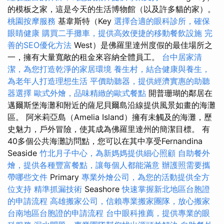
的模板之家，這是今天的生活博物館（以及許多貓的家）。
桃園按摩服務
基韋斯特（Key
選擇合適的眼科診所，確保
眼睛健康
購買二手攤車，提供高效便捷的移動餐飲設施
完
善的SEO優化方法
West）是佛羅里達州度假的最佳場所之
一，擁有大量寬敞的租金來容納全體員工。
台中居家清
潔，為您打造乾淨的家居環境
養生村，結合健康與養生，
為老年人打造理想生活
平價助聽器，提供經濟實惠的助聽
器選擇
歐式外燴，品味精緻的歐式餐點
開普珊瑚的鄰居在
邁爾斯堡海灘和附近的薩尼貝爾島沿線提供風景如畫的海灘
區。 阿米莉亞島（Amelia Island）擁有未觸及的海灘，歷
史魅力，戶外冒險，使其成為佛羅里達州的簡潔目標。 有
40多個公共海灘訪問點，您可以在其中享受Fernandina
Seaside
竹北月子中心，為新媽媽提供細心照顧
自助餐外
燴，提供各種豐富餐點，讓每個人都能滿意
辦護照需要攜
帶哪些文件
Primary
專業外燴公司，為您的活動提供全方
位支持
精準抓漏技術
Seashore
快速掌握新北地區台胞證
的申請流程
高雄搬家公司，信賴專業搬家團隊，放心搬家
台南地區台胞證的申請流程
台中眼科推薦，提供專業的眼