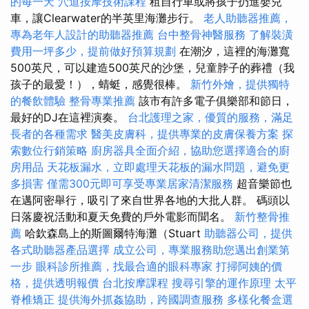
的每一天
穴道按摩技術課程
租自行車或將孩子扔進嬰兒
車，讓Clearwater的半英里海灘步行。
老人助聽器推薦，
專為老年人設計的助聽器推薦
台中整骨神醫服務
了解裝潢
費用一坪多少，提前做好預算規劃
在潮汐，這裡的海灘寬
500英尺，可以建造500英尺的沙堡，兒童脖子的葬禮（我
孩子的最愛！），蜻蜓，感覺很棒。
新竹外燴，提供獨特
的餐飲體驗
整骨專業推薦
該市有許多電子俱樂部和節日，
最好的DJ在這裡演奏。
台北護理之家，優質的服務，滿足
長者的各種需求
醫美皮膚科，提供專業的皮膚保養方案
探
索數位行銷策略
廚房器具全面介紹，協助您選擇適合的廚
房用品
天花板漏水，立即處理天花板的漏水問題，避免更
多損害
僅需300元即可享受專業居家清潔服務
超音樂節也
在邁阿密舉行，吸引了來自世界各地的大批人群。 碼頭以
日落慶祝活動和夏天免費的戶外電影而聞名。
新竹整骨推
薦
哈欽森島上的斯圖爾特海灘（Stuart
助聽器公司，提供
各式助聽器產品選擇
成立公司，專業服務助您邁出創業第
一步
眼科診所推薦，找最合適的眼科專家
打掃阿姨的價
格，提供透明報價
台北按摩課程
搜尋引擎的運作原理
太平
脊椎矯正
提供海外抓姦協助，跨國調查服務
多樣化餐盒選