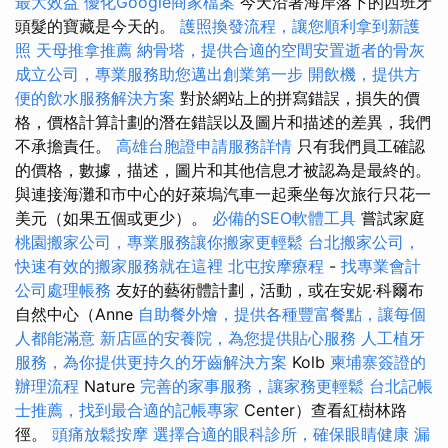
最大效益
優化Google商家檔案
今天沿著海岸落下的西班牙
頭髮的寶藏是今天的。
護照換發流程，讓您順利拿到新護
照
天母推拿推薦
納骨塔，提供合適的空間安置逝者的骨灰
成立公司，專業服務助您邁出創業第一步
開飲機，提供方
便的飲水服務解決方案
對於網站上的拼寫錯誤，損失的價
格，價格計算計劃的潛在錯誤以及圖片和描述的差異，我們
不承擔責任。
高雄台胞證申請服務詳情
只有我們員工確認
的價格，數據，描述，圖片和其他信息才被認為是最終的。
與連接海灘和市中心的好萊塢汽車一起乘坐每次旅行只花一
美元（如果五個或更少）。
必備的SEO軟體工具
嘗試家庭
桃園搬家公司，專業服務讓你搬家更輕鬆
台北搬家公司，
快速有效的搬家服務就在這裡
北屯按摩療程
-
找專業會計
公司處理帳務
友好的藝術體計劃，活動，或在安妮·科爾布
自然中心（Anne
自助餐外燴，提供各種豐富餐點，讓每個
人都能滿意
新店區的安養院，為您提供貼心服務
人工植牙
服務，為你提供更持久的牙齒解決方案
Kolb
柬埔寨簽證的
辦理流程
Nature
完善的家事服務，讓家務更輕鬆
台北記帳
士推薦，找到最合適的記帳專家
Center）查看紅樹林路
徑。
頭痛放鬆按摩
選擇合適的眼科診所，確保眼睛健康
漏