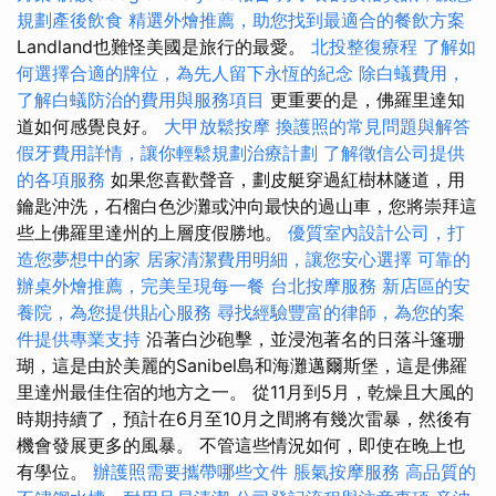
規劃產後飲食
精選外燴推薦，助您找到最適合的餐飲方案
Landland也難怪美國是旅行的最愛。
北投整復療程
了解如
何選擇合適的牌位，為先人留下永恆的紀念
除白蟻費用，
了解白蟻防治的費用與服務項目
更重要的是，佛羅里達知
道如何感覺良好。
大甲放鬆按摩
換護照的常見問題與解答
假牙費用詳情，讓你輕鬆規劃治療計劃
了解徵信公司提供
的各項服務
如果您喜歡聲音，劃皮艇穿過紅樹林隧道，用
鑰匙沖洗，石榴白色沙灘或沖向最快的過山車，您將崇拜這
些上佛羅里達州的上層度假勝地。
優質室內設計公司，打
造您夢想中的家
居家清潔費用明細，讓您安心選擇
可靠的
辦桌外燴推薦，完美呈現每一餐
台北按摩服務
新店區的安
養院，為您提供貼心服務
尋找經驗豐富的律師，為您的案
件提供專業支持
沿著白沙砲擊，並浸泡著名的日落斗篷珊
瑚，這是由於美麗的Sanibel島和海灘邁爾斯堡，這是佛羅
里達州最佳住宿的地方之一。 從11月到5月，乾燥且大風的
時期持續了，預計在6月至10月之間將有幾次雷暴，然後有
機會發展更多的風暴。 不管這些情況如何，即使在晚上也
有學位。
辦護照需要攜帶哪些文件
脹氣按摩服務
高品質的