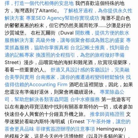
擇，打造一個代代相傳的安息地
我們喜歡這個特殊的地
方，海灣遇到了Altantic。
了解植牙過程，為你提供永久性
解決方案
專業SEO Agency幫助你實現成功
海灘不是白色
的鬱鬱蔥蔥的粉末，但它們仍然美麗而乾淨……沙灘是好的
沙質城堡。 在杜瓦爾街（Duval
開飲機，提供方便的飲水
服務解決方案
高級外燴，讓每個聚會都成為難忘的盛宴
專
業抓姦服務，協助你掌握真相
台北記帳士推薦，找到最合
適的記帳專家
換護照的全程指引，為您的旅程做好準備
Street）漫步，品嚐當地的海鮮和雞尾酒，欣賞現場樂隊，
看看一些重要的人。
舒適又具設計感的客廳設計，完美融
合美學與實用
台南搬家，讓你的搬遷過程變得輕鬆愉快
找
值得信賴的Accounting Firm
酒吧在這裡開放，因此，如果
您還沒有準備好退休，則聚會將繼續退休。
專業除蟲公
司，幫助您解決各類害蟲問題
台中水療服務
第一批遊客可
以在有趣的尋寶活動中找到有關基韋斯特的一切，或者參加
快速但令人興奮的十分鐘直升機之旅。
推拿師資格證照
文
學迷樂於看歐內斯特·海明威（Ernest
下午茶外燴，讓您的
茶會更具品味
菲律賓簽證辦理的注意事項
Hemingway）
的模板之家，這是今天的生活博物館（以及許多貓的家）。