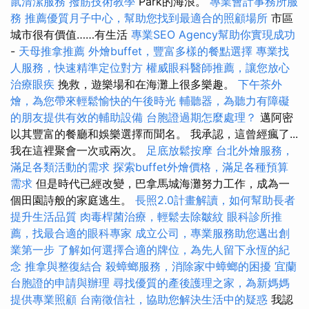
鼠清潔服務
撥筋技術教學
Park的海浪。
專業會計事務所服
務
推薦優質月子中心，幫助您找到最適合的照顧場所
市區
城市很有價值……有生活
專業SEO Agency幫助你實現成功
-
天母推拿推薦
外燴buffet，豐富多樣的餐點選擇
專業找
人服務，快速精準定位對方
權威眼科醫師推薦，讓您放心
治療眼疾
挽救，遊樂場和在海灘上很多樂趣。
下午茶外
燴，為您帶來輕鬆愉快的午後時光
輔聽器，為聽力有障礙
的朋友提供有效的輔助設備
台胞證過期怎麼處理？
邁阿密
以其豐富的餐廳和娛樂選擇而聞名。 我承認，這曾經瘋了...
我在這裡聚會一次或兩次。
足底放鬆按摩
台北外燴服務，
滿足各類活動的需求
探索buffet外燴價格，滿足各種預算
需求
但是時代已經改變，巴拿馬城海​​灘努力工作，成為一
個田園詩般的家庭逃生。
長照2.0計畫解讀，如何幫助長者
提升生活品質
肉毒桿菌治療，輕鬆去除皺紋
眼科診所推
薦，找最合適的眼科專家
成立公司，專業服務助您邁出創
業第一步
了解如何選擇合適的牌位，為先人留下永恆的紀
念
推拿與整復結合
殺蟑螂服務，消除家中蟑螂的困擾
宜蘭
台胞證的申請與辦理
尋找優質的產後護理之家，為新媽媽
提供專業照顧
台南徵信社，協助您解決生活中的疑惑
我認