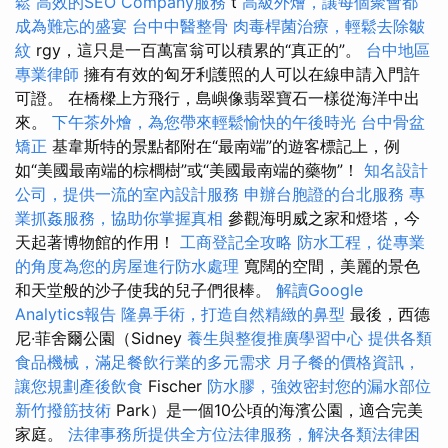
鬆
高效的SEO Company服務
t
高級外燴，讓每個聚會都
成為難忘的盛宴
台中中醫整骨
肉毒桿菌治療，輕鬆去除皺
紋
rgy，這只是一百萬富翁可以積累的“真正的”。
台中地區
專業律師
擁有有效的匈牙利護照的人可以在線申請入門許
可證。 在橋樑上方飛行，島嶼像翡翠寶石一樣從海洋中出
來。
下午茶外燴，為您帶來輕鬆愉快的午後時光
台中骨盆
矯正
基韋斯特的景點都附在“最南端”的遊客標記上，例
如“美國最南端的棕櫚樹”或“美國最南端的藥物”！
知名設計
公司，提供一流的室內設計服務
申辦台胞證的台北服務
專
業抓姦服務，協助你掌握真相
參觀海明威之家和燈塔，今
天起著博物館的作用！
工商登記全攻略
防水工程，從專業
的角度為您的房屋進行防水處理
寬闊的空間，美麗的景色
和天堂般的沙子使我的兒子們很棒。
解讀Google
Analytics報告
隆鼻手術，打造自然精緻的鼻型
最後，西德
尼·菲舍爾公園（Sidney
養生與整復推廣學習中心
提供各類
食品機械，滿足餐飲行業的多元需求
月子餐的價格資訊，
讓您規劃產後飲食
Fischer
防水膠，強效密封您的漏水部位
新竹撥筋技術
Park）是一個10公頃的海濱公園，適合完美
家庭。
法律事務所提供全方位法律服務，解決各類法律困