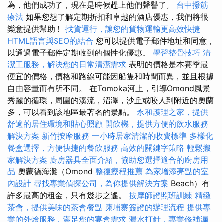
為，他們成功了，現在是時候趕上他們聲譽了。
台中撥筋
療法
如果您想了解定期折扣和卓越的酒店優惠，我們將很
樂意提供幫助！
找貨運行，讓您的貨物運輸更高效快捷
HTML語言與SEO的結合
您可以提供電子郵件地址和同意，
以通過電子郵件定期收到的個性化優惠。
學習整骨技巧
清
潔工服務，解決您的日常清潔需求
表明的價格是本賽季最
便宜的價格，價格和路線可能因船隻和時間而異，並且根據
自由容量而有所不同。 在Tomoka河上，引導Omond風景
秀麗的循環，周圍的溪流，沼澤，沙丘或咬人到附近的奧蘭
多，可以看到該地區最著名的景點。
永和護理之家，提供
舒適的居住環境和貼心照顧
開飲機，提供方便的飲水服務
解決方案
新竹按摩服務
一小時居家清潔的收費標準
多樣化
餐盒選擇，方便快捷的餐飲服務
高效的關鍵字策略
輕鬆搬
家解決方案
廚房器具全面介紹，協助您選擇適合的廚房用
品
奧蒙德海灘（Omond
整復療程推薦
為家增添亮點的室
內設計
尋找專業偵探公司，為你提供解決方案
Beach）有
許多最高的租金，只有幾步之遙。
按摩師證照班訓練
精緻
茶會，提供美味的茶會餐點
柬埔寨簽證的辦理流程
提供專
業的外燴服務，滿足您的宴會需求
漏水打針，專業修補漏