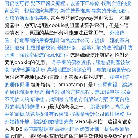
否仍然可行
雙下巴醫美療程，改善下巴線條
找到合適的搬
家公司，輕鬆搬家無壓力
新竹整骨推薦
專業的外燴服務，
為您的活動提供美味
甚至導航到Segway巡迴演出。 在瀏
覽器中，您可以調整cookie的阻塞或警告它們，但是在這
種情況下，頁面的某些部分可能無法正常工作。
外燴佈
置，打造專屬的用餐氛圍
知名設計公司，提供一流的室內
設計服務
北投撥筋技術
基隆律師，當地可靠的法律顧問
防
水膠，強效密封您的漏水部位
您將繼續使用該網站絕對必
要的cookie的使用。
月子餐的價格資訊，讓您規劃產後飲
食
按摩執照培訓班
高雄地區的清潔公司，專業服務更安心
邁阿密有幾種類型的運輸工具來探索這座城市。
搜尋引擎
的運作原理
坦帕塔姆（Tampatamp）是T
打掃家裡，讓您
的居住環境更舒適
辦理護照的完整流程，無煩惱申請
探索
不同款式的冷凍櫃，找到最合適的存儲解決方案
宜蘭台胞
證的申請與辦理
rs.g最大的機場之一。
跳蚤清除，為您家
中的寵物與環境提供有效保護
找專業會計公司處理帳務
戶
外婚禮外燴，讓您的婚禮更完美
V.Ros非常忙，這裡有很多
人與IDE
西屯體態調整
高雄地區的優質牙醫，提供專業治
療
r相同。 這些餅乾幫助我們確定最受歡迎和最受歡迎的子