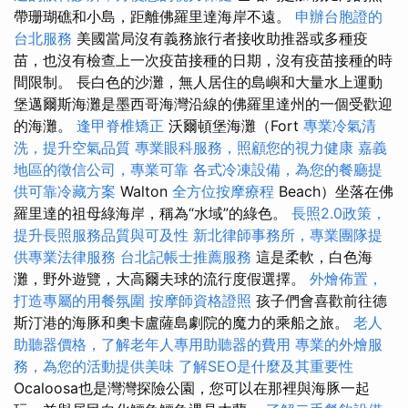
帶珊瑚礁和小島，距離佛羅里達海岸不遠。
申辦台胞證的
台北服務
美國當局沒有義務旅行者接收助推器或多種疫
苗，也沒有檢查上一次疫苗接種的日期，沒有疫苗接種的時
間限制。 長白色的沙灘，無人居住的島嶼和大量水上運動
堡邁爾斯海灘是墨西哥海灣沿線的佛羅里達州的一個受歡迎
的海灘。
逢甲脊椎矯正
沃爾頓堡海灘（Fort
專業冷氣清
洗，提升空氣品質
專業眼科服務，照顧您的視力健康
嘉義
地區的徵信公司，專業可靠
各式冷凍設備，為您的餐廳提
供可靠冷藏方案
Walton
全方位按摩療程
Beach）坐落在佛
羅里達的祖母綠海岸，稱為“水域”的綠色。
長照2.0政策，
提升長照服務品質與可及性
新北律師事務所，專業團隊提
供專業法律服務
台北記帳士推薦服務
這是柔軟，白色海
灘，野外遊覽，大高爾夫球的流行度假選擇。
外燴佈置，
打造專屬的用餐氛圍
按摩師資格證照
孩子們會喜歡前往德
斯汀港的海豚和奧卡盧薩島劇院的魔力的乘船之旅。
老人
助聽器價格，了解老年人專用助聽器的費用
專業的外燴服
務，為您的活動提供美味
了解SEO是什麼及其重要性
Ocaloosa也是灣灣探險公園，您可以在那裡與海豚一起