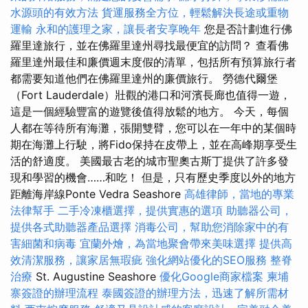
水源頭的有效方法
貨運服務全方位，輕鬆解決長途或重物
運輸
永和的護理之家，讓長者安享晚年
您是否計劃進行佛
羅里達旅行，並在佛羅里達州尋找最便宜的訪問？ 查看佛
羅里達州最佳和廉價週末度假的清單，包括所有預算旅行者
都需要知道他們在佛羅里達州的廉價旅行。 勞德代爾堡
（Fort Lauderdale）壯觀的港口和河濱長廊也值得一遊，
這是一個經驗豐富的遊覽後值得放鬆的地方。 今天，每個
人都在等待所有海灘，張開雙臂，您可以在一年中的某個時
期在海灘上行駛，將Fido保持在皮帶上，並在高峰期享受生
活的舒適度。 美國最古老的城市聖奧古斯丁提供了許多發
現和學習的機會……和吃！ 但是，只有歷史季度以外的地方
距離海岸線Ponte Vedra Seashore
高雄律師，當地的專業
法律幫手
二手冷凍櫃選擇，提供實惠的選項
助聽器公司，
提供各式助聽器產品選擇
消毒公司，幫助您消除家中的有
害細菌和病毒
宜蘭外燴，為當地聚會帶來美味選擇
提供高
效清潔服務，讓家居無瑕疵
強化網站優化的SEO服務
整脊
治療
St. Augustine Seashore
優化Google商家檔案
柬埔
寨簽證的辦理流程
泰國簽證的辦理方法，迅速了解所需材