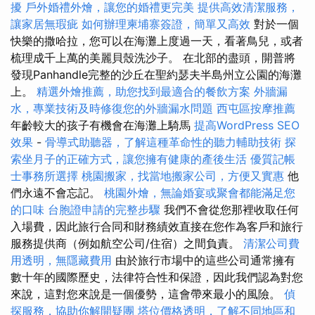
擾
戶外婚禮外燴，讓您的婚禮更完美
提供高效清潔服務，
讓家居無瑕疵
如何辦理柬埔寨簽證，簡單又高效
對於一個
快樂的撒哈拉，您可以在海灘上度過一天，看著鳥兒，或者
梳理成千上萬的美麗貝殼洗沙子。 在北部的盡頭，開普將
發現Panhandle完整的沙丘在聖約瑟夫半島州立公園的海灘
上。
精選外燴推薦，助您找到最適合的餐飲方案
外牆漏
水，專業技術及時修復您的外牆漏水問題
西屯區按摩推薦
年齡較大的孩子有機會在海灘上騎馬
提高WordPress SEO
效果
-
骨導式助聽器，了解這種革命性的聽力輔助技術
探
索坐月子的正確方式，讓您擁有健康的產後生活
優質記帳
士事務所選擇
桃園搬家，找當地搬家公司，方便又實惠
他
們永遠不會忘記。
桃園外燴，無論婚宴或聚會都能滿足您
的口味
台胞證申請的完整步驟
我們不會從您那裡收取任何
入場費，因此旅行合同和財務績效直接在您作為客戶和旅行
服務提供商（例如航空公司/住宿）之間負責。
清潔公司費
用透明，無隱藏費用
由於旅行市場中的這些公司通常擁有
數十年的國際歷史，法律符合性和保證，因此我們認為對您
來說，這對您來說是一個優勢，這會帶來最小的風險。
偵
探服務，協助你解開疑團
塔位價格透明，了解不同地區和