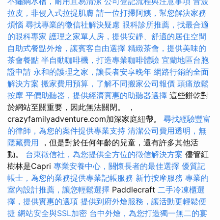
不鏽鋼水槽，耐用且易清潔
公司登記流程與注意事項
音波
拉皮，非侵入式拉提肌膚
請一位打掃阿姨，幫您解決家務
煩惱
尋找專業的徵信社解決疑慮
眼科診所推薦，找最合適
的眼科專家
護理之家單人房，提供安靜、舒適的居住空間
自助式餐點外燴，讓賓客自由選擇
精緻茶會，提供美味的
茶會餐點
半自動咖啡機，打造專業咖啡體驗
宜蘭地區台胞
證申請
永和的護理之家，讓長者安享晚年
網路行銷的全面
解決方案
搬家費用預算，了解不同搬家公司報價
頭痛放鬆
按摩
平價助聽器，提供經濟實惠的助聽器選擇
這些餅乾對
於網站至關重要，因此無法關閉。 ，
crazyfamilyadventure.com加深家庭紐帶。
尋找經驗豐富
的律師，為您的案件提供專業支持
清潔公司費用透明，無
隱藏費用
，但是對於任何年齡的兒童，還有許多其他活
動。
台東徵信社，為您提供全方位的徵信解決方案
儘管紅
樹林是Capri
專業安養中心，關懷長者的最佳選擇
優質記
帳士，為您的業務提供專業記帳服務
新竹按摩服務
專業的
室內設計推薦，讓您輕鬆選擇
Paddlecraft
二手冷凍櫃選
擇，提供實惠的選項
提供到府外燴服務，讓活動更輕鬆便
捷
網站安全與SSL加密
台中外燴，為您打造獨一無二的宴