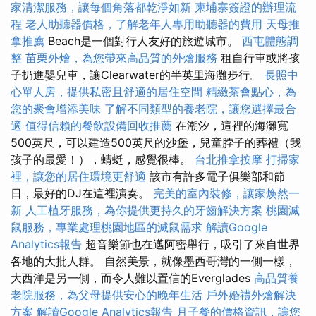
家清潔服務，讓每個角落都乾淨如新
柬埔寨簽證的辦理流
程
老人助聽器價格，了解老年人專用助聽器的費用
天母推
拿推薦
Beach是一個對行人友好的旅遊城市。
西屯體態調
整
苗栗外燴，為您帶來高品質的外燴服務
租自行車或將孩
子扔進嬰兒車，讓Clearwater的半英里海灘步行。
長照中
心單人房，提供私密且舒適的居住空間
精緻茶會點心，為
您的聚會增添美味
了解不同類型的養老院，讓您選擇最合
適
值得信賴的餐飲設備回收推薦
在潮汐，這裡的海灘寬
500英尺，可以建造500英尺的沙堡，兒童脖子的葬禮（我
孩子的最愛！），蜻蜓，感覺很棒。
台北推拿按摩
打掃家
裡，讓您的居住環境更舒適
該市有許多電子俱樂部和節
日，最好的DJ在這裡演奏。
完美的室內裝修，讓家焕然一
新
人工植牙服務，為你提供更持久的牙齒解決方案
桃園滅
鼠服務，專業處理桃園地區的滅鼠需求
解讀Google
Analytics報告
超音樂節也在邁阿密舉行，吸引了來自世界
各地的大批人群。 自然美景，就像墨西哥灣的一側一樣，
大西洋是另一側，而令人難以置信的Everglades
高品質養
老院服務，為父母提供安心的晚年生活
戶外婚禮外燴解決
方案
解讀Google Analytics報告
月子餐的價格資訊，讓您