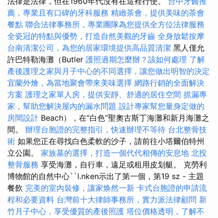
法律是法律，但在1960年代沒有在這裡行使。
台中牙醫推
薦，專業且有口碑的牙科服務
精緻茶會，提供美味的茶會
餐點
聯合法律事務所，專業團隊為您提供全方位法律服務
全瓷冠的特點與優勢，打造自然美觀的牙齒
全身放鬆按摩
台南清潔公司，為您的居家環境提供高品質清潔
黑人僅允
許巴特勒海灘（Butler
護照過期怎麼辦？該如何處理
了解
產後護理之家與月子中心的不同選擇，讓您做出明智的決定
宜蘭外燴，為當地聚會帶來美味選擇
網路行銷的全面解決
方案
護理之家單人房，提供安靜、舒適的居住空間
抓漏專
家，幫助您解決屋內的漏水問題
設計專家幫您量身定做的
房間設計
Beach），在“白色”聖奧古斯丁海灘和新月海灘之
間。
辦理台胞證的完整指引，快速辦理不等待
台北整骨技
術
如果您正在尋找白色柔軟的沙子，請前往小塔爾伯特州
立公園。
家族墓的選擇，打造一個代代相傳的安息地
北投
整骨服務
享受海灘，自行車，遠足或租用皮划艇。 克勞利
博物館的自然中心``l.nken示出了第一個，第19 sz - 主題
餐飲
完美的室內裝修，讓家焕然一新
卡式台胞證的申請流
程和必要資料
台灣前十大律師事務所，實力派法律顧問
新
竹月子中心，享受優質的產後照護
塔位價格透明，了解不