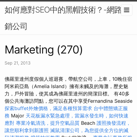
如何應對SEO中的黑帽技術？-網路行
銷公司
Marketing (270)
Sep 21, 2013
佛羅里達州度假個人巡迴賽，帶航空公司，上車，10晚住宿
阿米莉亞島（Amelia Island）擁有未觸及的海灘，歷史魅
力，戶外冒險，使其成為佛羅里達州的簡潔目標。 有40多
個公共海灘訪問點，您可以在其中享受Fernandina Seaside
探索buffet外燴價格，滿足各種預算需求
台中體態矯正服
務
Major
天花板漏水緊急處理，當漏水發生時，如何快速
應對
專業冷氣清洗，提升空氣品質
Beach
護照換發流程，
讓您順利拿到新護照
滅鼠清潔公司，為您提供全方位的滅