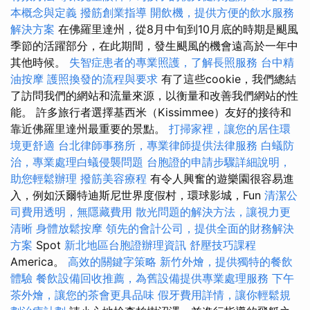
本概念與定義
撥筋創業指導
開飲機，提供方便的飲水服務
解決方案
在佛羅里達州，從8月中旬到10月底的時期是颶風
季節的活躍部分，在此期間，發生颶風的機會遠高於一年中
其他時候。
失智症患者的專業照護，了解長照服務
台中精
油按摩
護照換發的流程與要求
有了這些cookie，我們總結
了訪問我們的網站和流量來源，以衡量和改善我們網站的性
能。 許多旅行者選擇基西米（Kissimmee）友好的接待和
靠近佛羅里達州最重要的景點。
打掃家裡，讓您的居住環
境更舒適
台北律師事務所，專業律師提供法律服務
白蟻防
治，專業處理白蟻侵襲問題
台胞證的申請步驟詳細說明，
助您輕鬆辦理
撥筋美容療程
有令人興奮的遊樂園很容易進
入，例如沃爾特迪斯尼世界度假村，環球影城，Fun
清潔公
司費用透明，無隱藏費用
散光問題的解決方法，讓視力更
清晰
身體放鬆按摩
領先的會計公司，提供全面的財務解決
方案
Spot
新北地區台胞證辦理資訊
舒壓技巧課程
America。
高效的關鍵字策略
新竹外燴，提供獨特的餐飲
體驗
餐飲設備回收推薦，為舊設備提供專業處理服務
下午
茶外燴，讓您的茶會更具品味
假牙費用詳情，讓你輕鬆規