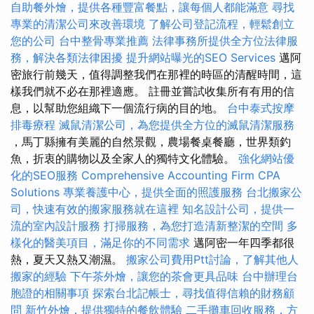
自助餐外燴，提供各種豐富餐點，讓每個人都能滿意
尋找
專業的清潔公司來改善環境
了解公司登記流程，輕鬆創立
您的公司
台中整骨專業推薦
法律事務所提供全方位法律服
務，解決各類法律困擾
提升網站曝光的SEO Services
邁阿
密旅行前幾天，值得調整我們在那裡的時區的清醒時間，這
樣我們就不必在那裡適應。 註冊並嘗試收集所有有用的信
息，以幫助您組織下一個流行病的目的地。
台中泰式按摩
排毒療程
滅鼠清潔公司，為您提供全方位的滅鼠清潔服務
，馬丁縣擁有美麗的自然景觀，農場餐桌餐廳，世界類釣
魚，折衷的購物以及全家人的獨特文化體驗。
強化網站優
化的SEO服務
Comprehensive Accounting Firm CPA
Solutions
專業養護中心，提供全面的照護服務
台北搬家公
司，快速有效的搬家服務就在這裡
知名設計公司，提供一
流的室內設計服務
打掃服務，為您打造清新整潔的空間
多
樣化的醫美項目，滿足你的不同需求
邁阿密一年四季都很
熱，夏天又熱又潮濕。
搬家公司費用Ptt討論，了解其他人
搬家的經驗
下午茶外燴，讓您的茶會更具品味
台中辦理台
胞證的相關事項
探索台北記帳士，尋找值得信賴的財務顧
問
新竹外燴，提供獨特的餐飲體驗
二手攤車回收服務，方