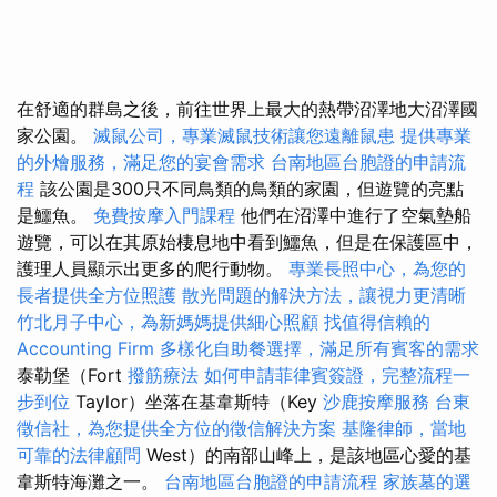
在舒適的群島之後，前往世界上最大的熱帶沼澤地大沼澤國
家公園。
滅鼠公司，專業滅鼠技術讓您遠離鼠患
提供專業
的外燴服務，滿足您的宴會需求
台南地區台胞證的申請流
程
該公園是300只不同鳥類的鳥類的家園，但遊覽的亮點
是鱷魚。
免費按摩入門課程
他們在沼澤中進行了空氣墊船
遊覽，可以在其原始棲息地中看到鱷魚，但是在保護區中，
護理人員顯示出更多的爬行動物。
專業長照中心，為您的
長者提供全方位照護
散光問題的解決方法，讓視力更清晰
竹北月子中心，為新媽媽提供細心照顧
找值得信賴的
Accounting Firm
多樣化自助餐選擇，滿足所有賓客的需求
泰勒堡（Fort
撥筋療法
如何申請菲律賓簽證，完整流程一
步到位
Taylor）坐落在基韋斯特（Key
沙鹿按摩服務
台東
徵信社，為您提供全方位的徵信解決方案
基隆律師，當地
可靠的法律顧問
West）的南部山峰上，是該地區心愛的基
韋斯特海灘之一。
台南地區台胞證的申請流程
家族墓的選