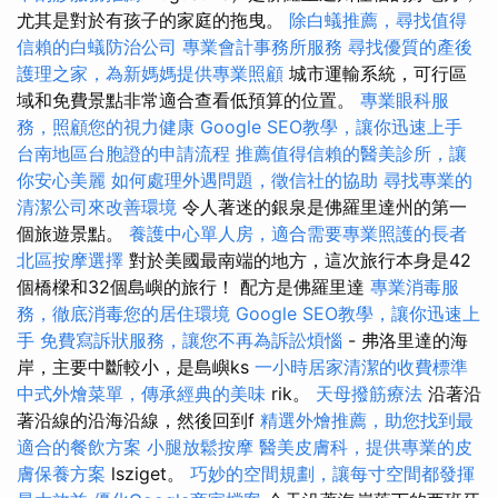
尤其是對於有孩子的家庭的拖曳。
除白蟻推薦，尋找值得
信賴的白蟻防治公司
專業會計事務所服務
尋找優質的產後
護理之家，為新媽媽提供專業照顧
城市運輸系統，可行區
域和免費景點非常適合查看低預算的位置。
專業眼科服
務，照顧您的視力健康
Google SEO教學，讓你迅速上手
台南地區台胞證的申請流程
推薦值得信賴的醫美診所，讓
你安心美麗
如何處理外遇問題，徵信社的協助
尋找專業的
清潔公司來改善環境
令人著迷的銀泉是佛羅里達州的第一
個旅遊景點。
養護中心單人房，適合需要專業照護的長者
北區按摩選擇
對於美國最南端的地方，這次旅行本身是42
個橋樑和32個島嶼的旅行！ 配方是佛羅里達
專業消毒服
務，徹底消毒您的居住環境
Google SEO教學，讓你迅速上
手
免費寫訴狀服務，讓您不再為訴訟煩惱
- 弗洛里達的海
岸，主要中斷較小，是島嶼ks
一小時居家清潔的收費標準
中式外燴菜單，傳承經典的美味
rik。
天母撥筋療法
沿著沿
著沿線的沿海沿線，然後回到f
精選外燴推薦，助您找到最
適合的餐飲方案
小腿放鬆按摩
醫美皮膚科，提供專業的皮
膚保養方案
lsziget。
巧妙的空間規劃，讓每寸空間都發揮