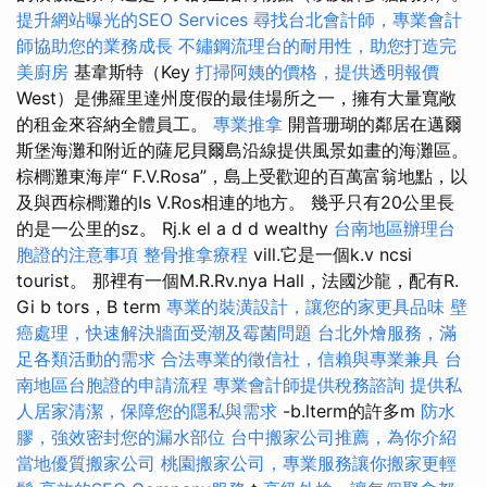
提升網站曝光的SEO Services
尋找台北會計師，專業會計
師協助您的業務成長
不鏽鋼流理台的耐用性，助您打造完
美廚房
基韋斯特（Key
打掃阿姨的價格，提供透明報價
West）是佛羅里達州度假的最佳場所之一，擁有大量寬敞
的租金來容納全體員工。
專業推拿
開普珊瑚的鄰居在邁爾
斯堡海灘和附近的薩尼貝爾島沿線提供風景如畫的海灘區。
棕櫚灘東海岸“ F.V.Rosa”，島上受歡迎的百萬富翁地點，以
及與西棕櫚灘的Is V.Ros相連的地方。 幾乎只有20公里長
的是一公里的sz。 Rj.k el a d d wealthy
台南地區辦理台
胞證的注意事項
整骨推拿療程
vill.它是一個k.v ncsi
tourist。 那裡有一個M.R.Rv.nya Hall，法國沙龍，配有R.
Gi b tors，B term
專業的裝潢設計，讓您的家更具品味
壁
癌處理，快速解決牆面受潮及霉菌問題
台北外燴服務，滿
足各類活動的需求
合法專業的徵信社，信賴與專業兼具
台
南地區台胞證的申請流程
專業會計師提供稅務諮詢
提供私
人居家清潔，保障您的隱私與需求
-b.lterm的許多m
防水
膠，強效密封您的漏水部位
台中搬家公司推薦，為你介紹
當地優質搬家公司
桃園搬家公司，專業服務讓你搬家更輕