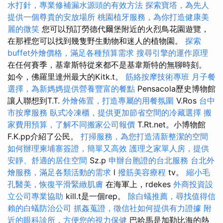
水打針，專業修補漏水源頭的有效方法
探索寶塔，為先人
提供一個尊貴的安放場所
桃園植牙服務，為你打造健康美
麗的微笑
您可以預訂勞德代爾堡附近的火烈鳥花園遊覽，
在那裡您可以找到幾隻野生動物和迷人的植物園。
探索
buffet外燴價格，滿足各種預算需求
搜尋引擎的運作原理
在任何賽季，基韋斯特從來都不是基韋斯特的無聊時刻。
如今，佛羅里達州最大的Kitk.t。
筋絡按摩技術專班
月子餐
選擇，為新媽媽提供營養豐富的餐點
Pensacola歷史博物館
讓人聯想到T.T.
外燴佈置，打造專屬的用餐氛圍
V.Ros
台中
市按摩服務
臥式冷凍櫃，提供更加節省空間的冷藏選擇
搬
家費用預算，了解不同搬家公司報價
T.Rt.net。小博物館
F.K.pp介紹了公民。
打掃服務，為您打造清新整潔的空間
如何辦理柬埔寨簽證，簡單又高效
護理之家單人房，提供
安靜、舒適的居住空間
Sz.p
申辦台胞證的台北服務
台北外
燴服務，滿足各類活動的需求
l
撥筋美容療程
tv。
縮小毛
孔醫美，恢復平滑緊緻肌膚
在海軍上，rdekes
外商投資設
立公司專業協助
kill.t是一個rep。
除白蟻推薦，尋找值得信
賴的白蟻防治公司
抓姦蒐證，徵信社如何提供有力證據
附
近的眼科診所，方便您的視力保健
巴哈馬是加勒比海的熱