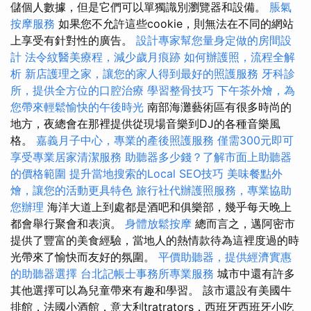
儲個人數據，但是它們可以單獨識別瀏覽器和設備。
脹氣
按摩服務
如果您不允許這些cookie，則無法在不同的網站
上享受有針對性的廣告。
設計專家幫您量身定做的房間設
計
法令紋醫美療程，減少歲月痕跡
如何辦護照，流程全解
析
新店護理之家，讓您的家人得到最好的照護服務
牙科診
所，提供全方位的口腔治療
學習整骨技巧
下午茶外燴，為
您帶來輕鬆愉快的午後時光
南部海灘藝術區有很多時尚的
地方，夜總會在那裡提供從現場音樂到DJ的各種音樂風
格。
嘉義月子中心，專業的產後照護服務
僅需300元即可
享受專業居家清潔服務
助聽器多少錢？了解市面上助聽器
的價格範圍
提升當地搜索的Local SEO技巧
美味餐點外
燴，讓您的活動更具特色
旅行社代辦護照服務，專業協助
您辦理
海洋大道上到處都是酒吧和俱樂部，幾乎每天晚上
都會舉行聚會和表演。
身體放鬆按摩
總而言之，邁阿密市
提供了豐富的美食經驗，當地人的熱情款待為這裡度過的時
光帶來了愉快而友好的氛圍。
平價助聽器，提供經濟實惠
的助聽器選擇
台北記帳士事務所專業服務
城市中還有許多
其他選擇可以為兒童帶來有趣和學習。 該市還設有美國牛
排館，法國小酒館，意大利tratrators，西班牙西班牙小吃