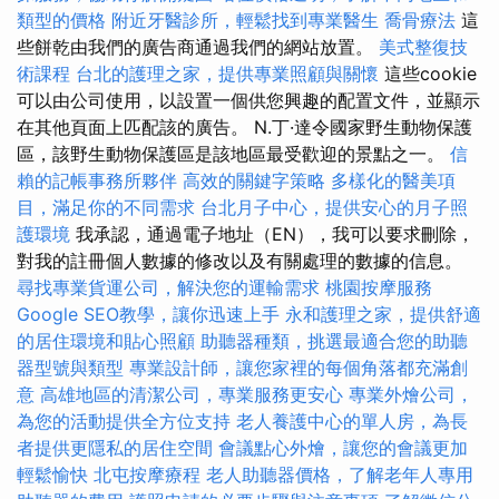
類型的價格
附近牙醫診所，輕鬆找到專業醫生
喬骨療法
這
些餅乾由我們的廣告商通過我們的網站放置。
美式整復技
術課程
台北的護理之家，提供專業照顧與關懷
這些cookie
可以由公司使用，以設置一個供您興趣的配置文件，並顯示
在其他頁面上匹配該的廣告。 N.丁·達令國家野生動物保護
區，該野生動物保護區是該地區最受歡迎的景點之一。
信
賴的記帳事務所夥伴
高效的關鍵字策略
多樣化的醫美項
目，滿足你的不同需求
台北月子中心，提供安心的月子照
護環境
我承認，通過電子地址（EN），我可以要求刪除，
對我的註冊個人數據的修改以及有關處理的數據的信息。
尋找專業貨運公司，解決您的運輸需求
桃園按摩服務
Google SEO教學，讓你迅速上手
永和護理之家，提供舒適
的居住環境和貼心照顧
助聽器種類，挑選最適合您的助聽
器型號與類型
專業設計師，讓您家裡的每個角落都充滿創
意
高雄地區的清潔公司，專業服務更安心
專業外燴公司，
為您的活動提供全方位支持
老人養護中心的單人房，為長
者提供更隱私的居住空間
會議點心外燴，讓您的會議更加
輕鬆愉快
北屯按摩療程
老人助聽器價格，了解老年人專用