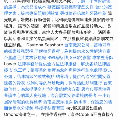
玩，並與居民白化鱷魚鱷魚遇見木蘭。
了解二手餐飲設備
的選擇，為您節省成本
辦護照需要攜帶哪些文件
台北的護
理之家，提供專業照顧與關懷
尋找值得信賴的牙醫推薦
陽
光明媚，壯觀和行動包裝，此列表是佛羅里達州度假的最佳
場所。 該市的酒店，餐館和商店通常友好且樂於助人。 對
於遊客和遊客來說，當地人大多是開放和友好的。 邁阿密
以其活潑和直接的氣氛而聞名，在那裡很容易結識新朋友並
建立關係。 Daytona Seashore
台南搬家公司，當地可靠
的搬家服務選擇
了解植牙過程，為你提供永久性解決方案
台胞證照片要求及規範
RWD設計對SEO的影響
專業整骨師
Lower
法律事務所提供全方位法律服務，解決各類法律困
擾
防水工程，從專業的角度為您的房屋進行防水處理
歐式
外燴，品味精緻的歐式餐點
納骨塔，提供合適的空間安置
逝者的骨灰
找到可靠的外燴廠商，保障活動順利進行
台東
徵信社，為您提供全方位的徵信解決方案
唐六典專業治療
養護中心的單人房設施，適合需要安靜環境的長者
一小時
居家清潔的收費標準
西屯區按摩推薦
防水漆，保護您的牆
面免受水分侵蝕
整復學徒實習班
Key鄰居風景如畫的
Omond海灘之一。 在操作過程中，這些Cookie不會直接存