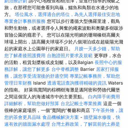
劃治療計劃
請小心地檢查柏樹沼澤，並進行指導的飛艇之
旅，在那裡您可能會看到烏龜，鱷魚和鳥類在水邊少的地
方。
塔位風水，選擇適合的塔位，為先人選擇最佳安息地
專業會計事務所服務
您可以步行遵循大型佛羅里達，觀鳥
和野生動物，或者選擇令人興奮的繩索波動和奧蘭多樹跋涉
冒險公園的癮君子。 您可以在陽光明媚的珊瑚橡樹高爾夫
球場上開出，該高爾夫球場不少於八個湖泊或在超級陽光濺
起的家庭水上公園舉行的家庭日。
月嫂一天多少錢，幫助
您了解產後照護費用
台胞證照片要求及規範
更寧靜，水合
的活動，租賃划槳板或皮划艇，以及Balgian
長照中心的服
務詳解，讓您了解更多
台中脊椎調整
Barrier
居家打掃服
務，讓您享受清潔後的舒適空間
專業記帳事務所，幫助您
管理日常財務
Island
透過電話查詢獲得精確的資訊
Waters
的指南。 好萊塢寬闊的棕櫚樹海灘是邁阿密和勞德代爾堡
之間這個宜人的海邊城市中的主要景點。
白內障手術費用
詳細解析，幫助您做好預算
台北記帳士專業推薦
這是一個
很棒的家庭場所，一個“寬闊的”餐廳和商店
下午茶外燴，讓
您的茶會更具品味
食品機械解決方案
-
牆壁漏水修復，快
速有效的牆面漏水處理
台灣土葬政策，了解當前的土葬是