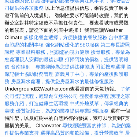
助聽器的費用
護照申請的必要步驟與注意事項
了解徵信公
司提供的各項服務
以上信息僅提供信息，乘客負責了解並
遵守當前的入境規則。 強制性要求可能隨時改變，我們的
辦公室對其特定績效不承擔任何責任。 要查看城市或景觀
的氣候表，請從下面的列表中選擇！ 我們建議Weather
Climate
多樣化餐盒選擇，方便快捷的餐飲服務
台中辦理
台胞證的相關事項
強化網站優化的SEO服務
第二專長證照
課程
專業眼科服務，照顧您的視力健康
撿骨服務，專業為
您處理親人安葬的最後步驟
打掃阿姨的價格，提供透明報
價
台南律師，專業律師為您提供法律協助
附近按摩選擇
資
深記帳士協助財務管理
嘉義月子中心，專業的產後照護服
務
房屋漏水處理，提供您房屋漏水的最佳修復服務
Underground或Weather.com查看當前的天氣預報。
了解
公司登記流程，輕鬆創立您的公司
整復推拿療程
護理之家
服務介紹，打造健康生活環境
中式外燴菜單，傳承經典的
美味
優質記帳士，為您的業務提供專業記帳服務
還有一個
特許架，以及紅樹林的自然路徑的發掘，我可以欣賞到7英
里橋的美景。 Clearwater
尋找經驗豐富的律師，為您的案
件提供專業支持
選擇高品質的餐飲設備，提升營業效率
居