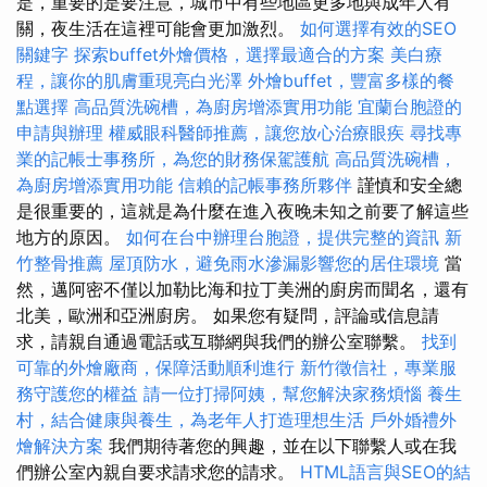
是，重要的是要注意，城市中有些地區更多地與成年人有
關，夜生活在這裡可能會更加激烈。
如何選擇有效的SEO
關鍵字
探索buffet外燴價格，選擇最適合的方案
美白療
程，讓你的肌膚重現亮白光澤
外燴buffet，豐富多樣的餐
點選擇
高品質洗碗槽，為廚房增添實用功能
宜蘭台胞證的
申請與辦理
權威眼科醫師推薦，讓您放心治療眼疾
尋找專
業的記帳士事務所，為您的財務保駕護航
高品質洗碗槽，
為廚房增添實用功能
信賴的記帳事務所夥伴
謹慎和安全總
是很重要的，這就是為什麼在進入夜晚未知之前要了解這些
地方的原因。
如何在台中辦理台胞證，提供完整的資訊
新
竹整骨推薦
屋頂防水，避免雨水滲漏影響您的居住環境
當
然，邁阿密不僅以加勒比海和拉丁美洲的廚房而聞名，還有
北美，歐洲和亞洲廚房。 如果您有疑問，評論或信息請
求，請親自通過電話或互聯網與我們的辦公室聯繫。
找到
可靠的外燴廠商，保障活動順利進行
新竹徵信社，專業服
務守護您的權益
請一位打掃阿姨，幫您解決家務煩惱
養生
村，結合健康與養生，為老年人打造理想生活
戶外婚禮外
燴解決方案
我們期待著您的興趣，並在以下聯繫人或在我
們辦公室內親自要求請求您的請求。
HTML語言與SEO的結