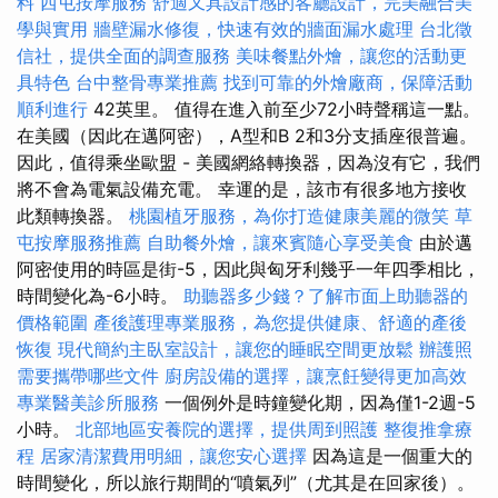
料
西屯按摩服務
舒適又具設計感的客廳設計，完美融合美
學與實用
牆壁漏水修復，快速有效的牆面漏水處理
台北徵
信社，提供全面的調查服務
美味餐點外燴，讓您的活動更
具特色
台中整骨專業推薦
找到可靠的外燴廠商，保障活動
順利進行
42英里。 值得在進入前至少72小時聲稱這一點。
在美國（因此在邁阿密），A型和B 2和3分支插座很普遍。
因此，值得乘坐歐盟 - 美國網絡轉換器，因為沒有它，我們
將不會為電氣設備充電。 幸運的是，該市有很多地方接收
此類轉換器。
桃園植牙服務，為你打造健康美麗的微笑
草
屯按摩服務推薦
自助餐外燴，讓來賓隨心享受美食
由於邁
阿密使用的時區是街-5，因此與匈牙利幾乎一年四季相比，
時間變化為-6小時。
助聽器多少錢？了解市面上助聽器的
價格範圍
產後護理專業服務，為您提供健康、舒適的產後
恢復
現代簡約主臥室設計，讓您的睡眠空間更放鬆
辦護照
需要攜帶哪些文件
廚房設備的選擇，讓烹飪變得更加高效
專業醫美診所服務
一個例外是時鐘變化期，因為僅1-2週-5
小時。
北部地區安養院的選擇，提供周到照護
整復推拿療
程
居家清潔費用明細，讓您安心選擇
因為這是一個重大的
時間變化，所以旅行期間的“噴氣列”（尤其是在回家後）。