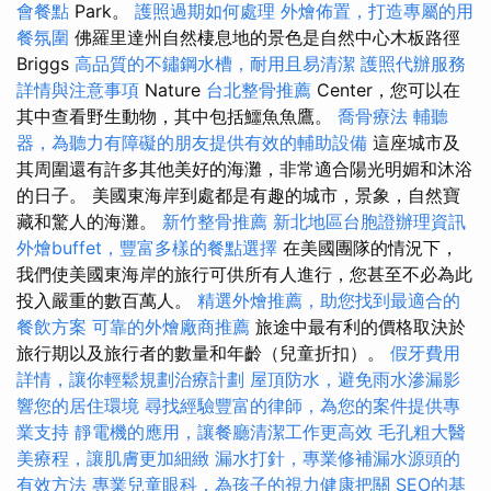
會餐點
Park。
護照過期如何處理
外燴佈置，打造專屬的用
餐氛圍
佛羅里達州自然棲息地的景色是自然中心木板路徑
Briggs
高品質的不鏽鋼水槽，耐用且易清潔
護照代辦服務
詳情與注意事項
Nature
台北整骨推薦
Center，您可以在
其中查看野生動物，其中包括鱷魚魚鷹。
喬骨療法
輔聽
器，為聽力有障礙的朋友提供有效的輔助設備
這座城市及
其周圍還有許多其他美好的海灘，非常適合陽光明媚和沐浴
的日子。 美國東海岸到處都是有趣的城市，景象，自然寶
藏和驚人的海灘。
新竹整骨推薦
新北地區台胞證辦理資訊
外燴buffet，豐富多樣的餐點選擇
在美國團隊的情況下，
我們使美國東海岸的旅行可供所有人進行，您甚至不必為此
投入嚴重的數百萬人。
精選外燴推薦，助您找到最適合的
餐飲方案
可靠的外燴廠商推薦
旅途中最有利的價格取決於
旅行期以及旅行者的數量和年齡（兒童折扣）。
假牙費用
詳情，讓你輕鬆規劃治療計劃
屋頂防水，避免雨水滲漏影
響您的居住環境
尋找經驗豐富的律師，為您的案件提供專
業支持
靜電機的應用，讓餐廳清潔工作更高效
毛孔粗大醫
美療程，讓肌膚更加細緻
漏水打針，專業修補漏水源頭的
有效方法
專業兒童眼科，為孩子的視力健康把關
SEO的基