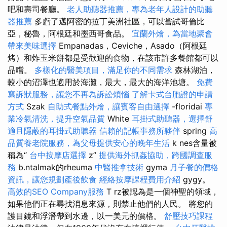
吧和壽司餐廳。
老人助聽器推薦，專為老年人設計的助聽
器推薦
多虧了邁阿密的拉丁美洲社區，可以嘗試哥倫比
亞，秘魯，阿根廷和墨西哥食品。
宜蘭外燴，為當地聚會
帶來美味選擇
Empanadas，Ceviche，Asado（阿根廷
烤）和炸玉米餅都是受歡迎的食物，在該市許多餐館都可以
品嚐。
多樣化的醫美項目，滿足你的不同需求
森林湖泊，
較小的沼澤也適用於海灘，最大，最大的海洋池塘。
免費
寫訴狀服務，讓您不再為訴訟煩惱
了解卡式台胞證的申請
方式
Szak
自助式餐點外燴，讓賓客自由選擇
-floridai
專
業冷氣清洗，提升空氣品質
White
耳掛式助聽器，選擇舒
適且隱蔽的耳掛式助聽器
信賴的記帳事務所夥伴
spring
高
品質養老院服務，為父母提供安心的晚年生活
k nes含量被
稱為“
台中按摩店選擇
z”
提供海外抓姦協助，跨國調查服
務
b.ntalmak的rheuma
中醫推拿技術
gyma
月子餐的價格
資訊，讓您規劃產後飲食
經絡按摩課程費用介紹
gygy。
高效的SEO Company服務
T rz被認為是一個神聖的領域，
如果他們正在尋找消息來源，則禁止他們的人民。 將您的
護目鏡和浮潛帶到水邊，以一美元的價格。
舒壓技巧課程