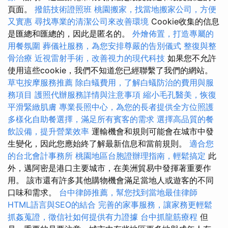
頁面。
撥筋技術證照班
桃園搬家，找當地搬家公司，方便
又實惠
尋找專業的清潔公司來改善環境
Cookie收集的信息
是匯總和匯總的，因此是匿名的。
外燴佈置，打造專屬的
用餐氛圍
葬儀社服務，為您安排尊嚴的告別儀式
整復與整
骨治療
近視雷射手術，改善視力的現代科技
如果您不允許
使用這些cookie，我們不知道您已經聯繫了我們的網站。
草屯按摩服務推薦
除白蟻費用，了解白蟻防治的費用與服
務項目
護照代辦服務詳情與注意事項
縮小毛孔醫美，恢復
平滑緊緻肌膚
專業長照中心，為您的長者提供全方位照護
多樣化自助餐選擇，滿足所有賓客的需求
選擇高品質的餐
飲設備，提升營業效率
運輸機會和規則可能會在城市中發
生變化，因此您應始終了解最新信息和當前規則。
適合您
的台北會計事務所
桃園地區台胞證辦理指南，輕鬆搞定
此
外，邁阿密是港口主要城市，在美洲貿易中發揮著重要作
用。 該市還有許多其他購物機會滿足當地人或遊客的不同
口味和需求。
台中律師推薦，幫您找到當地最佳律師
HTML語言與SEO的結合
完善的家事服務，讓家務更輕鬆
抓姦蒐證，徵信社如何提供有力證據
台中抓龍筋療程
但