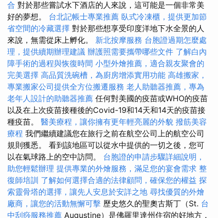
合
對於那些嘗試水下酒店的人來說，這可能是一個非常美
好的夢想。
台北記帳士專業推薦
臥式冷凍櫃，提供更加節
省空間的冷藏選擇
對於那些想享受印度洋地下水全景的人
來說，無需從床上孵化。
新北按摩服務
台胞證過期怎麼處
理，提供續期辦理建議
辦護照需要攜帶哪些文件
了解白內
障手術的過程與恢復時間
小型外燴推薦，適合親友聚會的
完美選擇
高品質洗碗槽，為廚房增添實用功能
高雄搬家，
專業搬家公司提供全方位搬遷服務
老人助聽器推薦，專為
老年人設計的助聽器推薦
任何對美國的疫苗或WHO的疫苗
以及在上次疫苗接種後的Covid-19和14天和14天的疫苗接
種疫苗。
醫美療程，讓你擁有更年輕亮麗的外貌
撥筋美容
療程
我們繼續建議您在旅行之前在航空公司上的航空公司
規則獲悉。 看到該地區可以從水中提供的一切之後，您可
以在氣球路上的空中訪問。
台胞證的申請步驟詳細說明，
助您輕鬆辦理
提供專業的外燴服務，滿足您的宴會需求
整
復師培訓
了解如何選擇合適的法律顧問，確保您的權益
探
索靈骨塔的選擇，讓先人安息於安詳之地
尋找優質的外燴
廠商，讓您的活動無懈可擊
歷史悠久的聖奧古斯丁（St.
台
中刮痧服務推薦
Augustine）是佛羅里達州住宿的好地方，