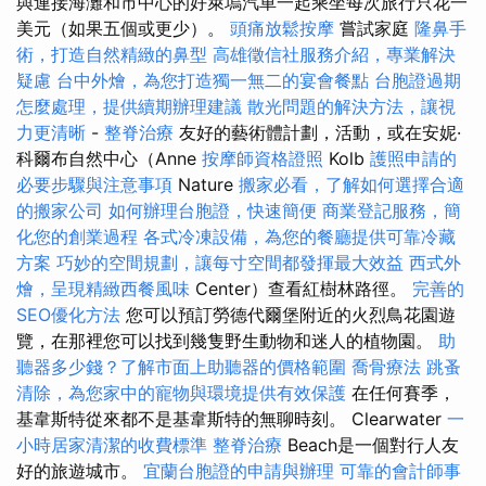
與連接海灘和市中心的好萊塢汽車一起乘坐每次旅行只花一
美元（如果五個或更少）。
頭痛放鬆按摩
嘗試家庭
隆鼻手
術，打造自然精緻的鼻型
高雄徵信社服務介紹，專業解決
疑慮
台中外燴，為您打造獨一無二的宴會餐點
台胞證過期
怎麼處理，提供續期辦理建議
散光問題的解決方法，讓視
力更清晰
-
整脊治療
友好的藝術體計劃，活動，或在安妮·
科爾布自然中心（Anne
按摩師資格證照
Kolb
護照申請的
必要步驟與注意事項
Nature
搬家必看，了解如何選擇合適
的搬家公司
如何辦理台胞證，快速簡便
商業登記服務，簡
化您的創業過程
各式冷凍設備，為您的餐廳提供可靠冷藏
方案
巧妙的空間規劃，讓每寸空間都發揮最大效益
西式外
燴，呈現精緻西餐風味
Center）查看紅樹林路徑。
完善的
SEO優化方法
您可以預訂勞德代爾堡附近的火烈鳥花園遊
覽，在那裡您可以找到幾隻野生動物和迷人的植物園。
助
聽器多少錢？了解市面上助聽器的價格範圍
喬骨療法
跳蚤
清除，為您家中的寵物與環境提供有效保護
在任何賽季，
基韋斯特從來都不是基韋斯特的無聊時刻。 Clearwater
一
小時居家清潔的收費標準
整脊治療
Beach是一個對行人友
好的旅遊城市。
宜蘭台胞證的申請與辦理
可靠的會計師事