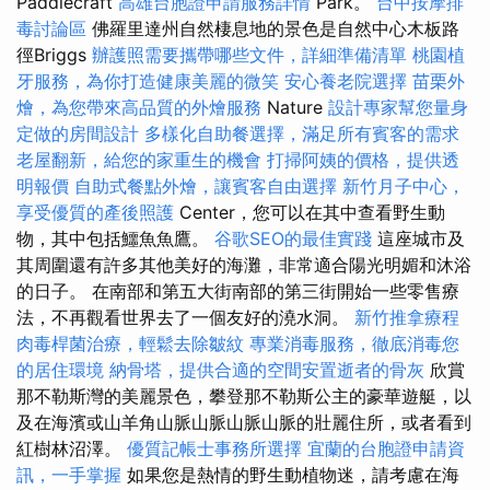
Paddlecraft
高雄台胞證申請服務詳情
Park。
台中按摩排
毒討論區
佛羅里達州自然棲息地的景色是自然中心木板路
徑Briggs
辦護照需要攜帶哪些文件，詳細準備清單
桃園植
牙服務，為你打造健康美麗的微笑
安心養老院選擇
苗栗外
燴，為您帶來高品質的外燴服務
Nature
設計專家幫您量身
定做的房間設計
多樣化自助餐選擇，滿足所有賓客的需求
老屋翻新，給您的家重生的機會
打掃阿姨的價格，提供透
明報價
自助式餐點外燴，讓賓客自由選擇
新竹月子中心，
享受優質的產後照護
Center，您可以在其中查看野生動
物，其中包括鱷魚魚鷹。
谷歌SEO的最佳實踐
這座城市及
其周圍還有許多其他美好的海灘，非常適合陽光明媚和沐浴
的日子。 在南部和第五大街南部的第三街開始一些零售療
法，不再觀看世界去了一個友好的澆水洞。
新竹推拿療程
肉毒桿菌治療，輕鬆去除皺紋
專業消毒服務，徹底消毒您
的居住環境
納骨塔，提供合適的空間安置逝者的骨灰
欣賞
那不勒斯灣的美麗景色，攀登那不勒斯公主的豪華遊艇，以
及在海濱或山羊角山脈山脈山脈山脈的壯麗住所，或者看到
紅樹林沼澤。
優質記帳士事務所選擇
宜蘭的台胞證申請資
訊，一手掌握
如果您是熱情的野生動植物迷，請考慮在海