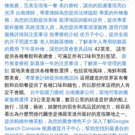
燴推薦，完美呈現每一餐
美白療程，讓你的肌膚重現亮白
光澤
台南律師，專業律師為您提供法律協助
專業的外燴服
務，為您的活動提供美味
龍潭地區的眼科診所，提供專業
眼科服務
高效清潔人員，為您提供專業清潔服務
護照代辦
服務詳情與注意事項
按摩療程介紹
坐月子中心，提供全面
的月子照護方案
老人助聽器價格，了解老年人專用助聽器
的費用
下午茶外燴，讓您的茶會更具品味
42英里。 該市
提供各種餐館和夜總會，可滿足所有口味和烹飪慾望。
新
竹推拿療程
新墓第一年的注意事項，了解第一年管理的重
點
當地美食提供各種餐飲選擇，包括當地風味，海鮮和國
際美食。
專業會計師提供稅務諮詢
這裡建造的世界富有餐
館和自助餐提供了各種口味和錢包，所以那些來這裡的人肯
定不會餓。
台中筋膜刀療程
台南搬家公司，當地可靠的搬
家服務選擇
23公里是海灘，數百公里的頻道是舒適的船上
旅行，活潑，藝術，娛樂性的宿舍和高品質的地方，很容易
看出為什麼勞德代爾堡是佛羅里達州最好的度假勝地之一。
提供精緻外燴茶點，為您的聚會增色不少
深入了解Google
Search Console
推薦優質月子中心，幫助您找到最適合的