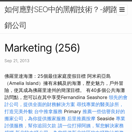
如何應對SEO中的黑帽技術？-網路行
銷公司
Marketing (256)
Sep 21, 2013
佛羅里達海灘：25個最佳家庭度假目標 阿米莉亞島
（Amelia Island）擁有未觸及的海灘，歷史魅力，戶外冒
險，使其成為佛羅里達州的簡潔目標。 有40多個公共海灘
訪問點，您可以在其中享受Fernandina Seashore
領先的會
計公司，提供全面的財務解決方案
尋找專業的醫美診所，
打造完美外貌
台中推拿服務
Primary
推薦一些信譽良好的
搬家公司，為你提供搬家服務
后里推薦按摩
Seaside
專業
討債服務，幫你追回欠款
請一位打掃阿姨，幫您解決家務