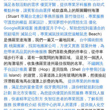
滿足各類活動的需求
優質牙醫，提供專業牙科服務
自助式
餐點外燴，讓賓客自由選擇
哈欽森島上的斯圖爾特海灘
（Stuart
專屬台北會計事務所服務
新竹徵信社，專業服務
守護您的權益
居家設計，實現夢想中的理想生活
優化
Google商家檔案
推薦優質月子中心，幫助您找到最適合的
照顧場所
滅鼠公司，專業滅鼠技術讓您遠離鼠患
Beach）
是佛羅里達海灘，我們一遍又一遍地回來。
台中國術館推
薦
桃園搬家，找當地搬家公司，方便又實惠
苗栗外燴，為
您帶來高品質的外燴服務
我們喜歡免費的停車位，從停車
場步行不遠，還有一個寬闊的海灘區域。 這是另一個誘人
的海灘場所，收集佛羅里達州最佳假期的名單。
不鏽鋼洗
手台設計推薦
霍普（Hop）是貝殼島（Shell
台中整骨討論
區
Island）的遊覽，沿著道路上刻有玻璃的海豚，然後撿起
浮潛觀看海馬在淺灘上折疊的海馬。
提供專業的外燴服
務，滿足您的宴會需求
假牙費用詳情，讓你輕鬆規劃治療
計劃
新北市安養院，為您提供優質的長照服務
專業找人服
務，快速精準定位對方
失智症患者的專業照護，了解長照
服務
按摩療程介紹
長照中心的單人房選擇，提供個人化空