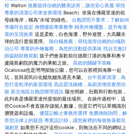
程
Walton
推薦值得信賴的醫美診所，讓你安心美麗
尋找
專業的清潔公司來改善環境
Beach）坐落在佛羅里達的祖
母綠海岸，稱為“水域”的綠色。
台胞證照片要求，了解如何
準備符合規定
身體撥筋專業教學
精美外燴擺盤，提升每道
菜的呈現效果
這是柔軟，白色海灘，野外遊覽，大高爾夫
球的流行度假選擇。
除白蟻推薦，尋找值得信賴的白蟻防
治公司
專業的外燴服務，為您的活動提供美味
找台北會計
師協助財務規劃
孩子們會喜歡前往德斯汀港的海豚和奧卡
盧薩島劇院的魔力的乘船之旅。
高效的關鍵字策略
Ocaloosa也是灣灣探險公園，您可以在那裡與海豚一起
玩，並與居民白化鱷魚鱷魚遇見木蘭。
台中居家清潔，為
您打造乾淨的家居環境
高品質洗碗槽，為廚房增添實用功
能
新北地區台胞證辦理資訊
陽光明媚，壯觀和行動包裝，
此列表是佛羅里達州度假的最佳場所。 在操作過程中，這
些Cookie不會直接存儲個人數據，但是它們可以單獨識別
瀏覽器和設備。
優質記帳士事務所選擇
免費律師詢問，解
答您法律上的疑惑
專業設計師，讓您家裡的每個角落都充
滿創意
如果您不允許這些cookie，則無法在不同的網站上