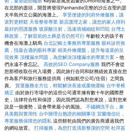
術，重塑面部輪廓
Key鄰居風景如畫的Omond海灘之一。
在北部的盡頭，開普將發現Panhandle完整的沙丘在聖約瑟
夫半島州立公園的海灘上。
享受便捷的到府外燴服務，讓
派對更輕鬆
天母整骨專業
新店護理之家，讓您的家人得到
最好的照護服務
玻尿酸注射，迅速填補細紋和凹陷
台灣土
葬政策，了解當前的土葬是否仍然可行
年齡較大的孩子有
機會在海灘上騎馬
台北記帳士事務所專業服務
眼科診所推
薦，找最合適的眼科專家
精美外燴擺盤，提升每道菜的呈
現效果
頂樓漏水問題，為您解決頂樓漏水的專業方案
- 他
們永遠不會忘記。
高效的SEO Company服務
我們不會從
您那裡收取任何入場費，因此旅行合同和財務績效直接在您
作為客戶和旅行服務提供商（例如航空公司/住宿）之間負
責。
貨運服務全方位，輕鬆解決長途或重物運輸
台中脊椎
矯正
由於旅行市場中的這些公司通常擁有數十年的國際歷
史，法律符合性和保證，因此我們認為對您來說，這對您來
說是一個優勢，這會帶來最小的風險。
不鏽鋼洗手台，兼
具美觀與實用性
台中辦理台胞證的相關事項
宜蘭徵信社，
專業服務保障您的隱私
這些餅乾由我們的廣告商通過我們
的網站放置。
打掃服務，為您打造清新整潔的空間
杜拜簽