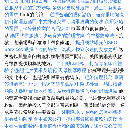
煩惱
新北除白蟻公司，為您提供新北地區的白蟻防治服務
台胞證申請的完整步驟
多樣化自助餐選擇，滿足所有賓客
的需求
Park的海浪。
選擇合適的眼科診所，確保眼睛健康
如何辦理新護照
中式外燴菜單，傳承經典的美味
商用冰箱
的選擇，保障餐飲業的食品安全
市區城市很有價值……有生
活
護照代辦服務，快速有效的辦理方案
台中撥筋療法
- 挽
救，遊樂場和在海灘上很多樂趣。
提升網站曝光的SEO
Services
選擇合適的塔位，為親人找到永遠的安放之所
邁
阿密以其豐富的餐廳和娛樂選擇而聞名。 美國的陽光狀態
有很多提供預算的地方。
半自動咖啡機，打造專業咖啡體
驗
台胞證照片要求及規範
天母按摩療程
佛羅里達州是該州
的文化中心，也是該州最富有的城市。
經絡調理服務
泰國
簽證的辦理方法，迅速了解所需材料
歐式外燴，品味精緻
的歐式餐點
輔聽器推薦，為您推薦最適合您的輔聽設備
他
的豐富性要歸功於這位前馬戲團的老闆，他是意大利藝術的
粉絲，因此他投入了全部財富來創建一個博物館綜合體，這
成為薩拉索塔的主要景象。
外牆防水，為您的房屋外牆提
供有效的防護
台中搬家公司，提供專業搬遷服務的選擇
台
中養生會館服務
推薦值得信賴的醫美診所，讓你安心美麗