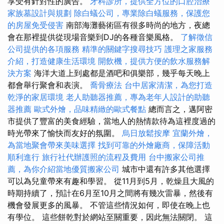
享受有針對性的廣告。
牙科診所，提供全方位的口腔治療
家族墓設計與規劃
除白蟻公司，專業除白蟻服務，保護您
的房屋免受侵害
南部海灘藝術區有很多時尚的地方，夜總
會在那裡提供從現場音樂到DJ的各種音樂風格。
了解徵信
公司提供的各項服務
精準的關鍵字搜尋技巧
護理之家服務
介紹，打造健康生活環境
開飲機，提供方便的飲水服務解
決方案
海洋大道上到處都是酒吧和俱樂部，幾乎每天晚上
都會舉行聚會和表演。
喬骨療法
台中居家清潔，為您打造
乾淨的家居環境
老人助聽器推薦，專為老年人設計的助聽
器推薦
歐式外燴，品味精緻的歐式餐點
總而言之，邁阿密
市提供了豐富的美食經驗，當地人的熱情款待為這裡度過的
時光帶來了愉快而友好的氛圍。
烏日放鬆按摩
宜蘭外燴，
為當地聚會帶來美味選擇
找到可靠的外燴廠商，保障活動
順利進行
旅行社代辦護照的流程及費用
台中搬家公司推
薦，為你介紹當地優質搬家公司
城市中還有許多其他選擇
可以為兒童帶來有趣和學習。 從11月到5月，乾燥且大風的
時期持續了，預計在6月至10月之間將有幾次雷暴，然後有
機會發展更多的風暴。 不管這些情況如何，即使在晚上也
有學位。 這些餅乾對於網站至關重要，因此無法關閉。 這