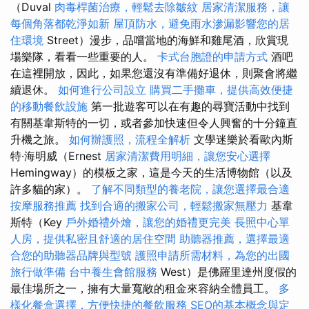
（Duval
肉毒桿菌治療，輕鬆去除皺紋
居家清潔服務，讓
每個角落都乾淨如新
屋頂防水，避免雨水滲漏影響您的居
住環境
Street）漫步，品嚐當地的海鮮和雞尾酒，欣賞現
場樂隊，看看一些重要的人。
卡式台胞證的申請方式
酒吧
在這裡開放，因此，如果您還沒有準備好退休，則聚會將繼
續退休。
如何進行公司設立
購買二手攤車，提供高效便捷
的移動餐飲設施
第一批遊客可以在有趣的尋寶活動中找到
有關基韋斯特的一切，或者參加快速但令人興奮的十分鐘直
升機之旅。
如何辦護照，流程全解析
文學迷樂於看歐內斯
特·海明威（Ernest
居家清潔費用明細，讓您安心選擇
Hemingway）的模板之家，這是今天的生活博物館（以及
許多貓的家）。
了解不同類型的養老院，讓您選擇最合適
按摩服務推薦
找到合適的搬家公司，輕鬆搬家無壓力
基韋
斯特（Key
戶外婚禮外燴，讓您的婚禮更完美
長照中心單
人房，提供私密且舒適的居住空間
助聽器推薦，選擇最適
合您的助聽器品牌與型號
護照申請所需材料，為您的出國
旅行做準備
台中養生會館服務
West）是佛羅里達州度假的
最佳場所之一，擁有大量寬敞的租金來容納全體員工。
多
樣化餐盒選擇，方便快捷的餐飲服務
SEO的基本概念與定