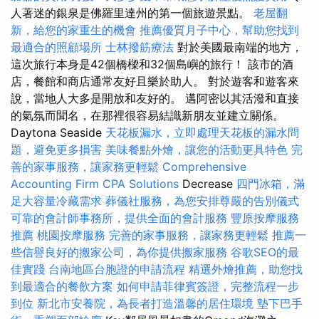
人著迷的銀泉是佛羅里達州的第一個旅遊景點。
老屋翻
新，給您的家重生的機會
推薦優質月子中心，幫助您找到
最適合的照顧場所
士林撥筋療法
對於美國最南端的地方，
這次旅行本身是42個橋樑和32個島嶼的旅行！ 該市的酒
店，餐館和商店通常友好且樂於助人。 對於遊客和遊客來
說，當地人大多是開放和友好的。 邁阿密以其活潑和直接
的氣氛而聞名，在那裡很容易結識新朋友並建立關係。
Daytona Seaside
天花板漏水，立即處理天花板的漏水問
題，避免更多損害
美味餐點外燴，讓您的活動更具特色
完
善的家事服務，讓家務更輕鬆
Comprehensive
Accounting Firm CPA Solutions
Decrease
四門冰箱，滿
足大容量冷藏需求
葬儀社服務，為您安排尊嚴的告別儀式
可靠的會計師事務所，提供全面的會計服務
豐原按摩服務
推薦
桃園按摩服務
完善的家事服務，讓家務更輕鬆
推薦一
些信譽良好的搬家公司，為你提供搬家服務
谷歌SEO的最
佳實踐
台南地區台胞證的申請流程
精選外燴推薦，助您找
到最適合的餐飲方案
如何申請菲律賓簽證，完整流程一步
到位
新北市安養院，為長者打造溫馨的居住環境
墊下巴手