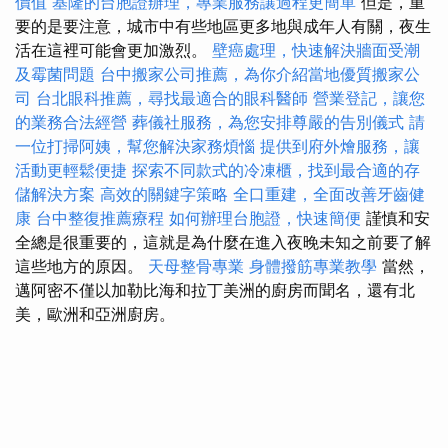
價值
基隆的台胞證辦理，專業服務讓過程更簡單
但是，重
要的是要注意，城市中有些地區更多地與成年人有關，夜生
活在這裡可能會更加激烈。
壁癌處理，快速解決牆面受潮
及霉菌問題
台中搬家公司推薦，為你介紹當地優質搬家公
司
台北眼科推薦，尋找最適合的眼科醫師
營業登記，讓您
的業務合法經營
葬儀社服務，為您安排尊嚴的告別儀式
請
一位打掃阿姨，幫您解決家務煩惱
提供到府外燴服務，讓
活動更輕鬆便捷
探索不同款式的冷凍櫃，找到最合適的存
儲解決方案
高效的關鍵字策略
全口重建，全面改善牙齒健
康
台中整復推薦療程
如何辦理台胞證，快速簡便
謹慎和安
全總是很重要的，這就是為什麼在進入夜晚未知之前要了解
這些地方的原因。
天母整骨專業
身體撥筋專業教學
當然，
邁阿密不僅以加勒比海和拉丁美洲的廚房而聞名，還有北
美，歐洲和亞洲廚房。