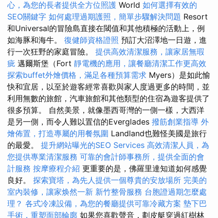
心，為您的長者提供全方位照護
World
如何選擇有效的
SEO關鍵字
如何處理過期護照，簡單步驟解決問題
Resort
和Universal的冒險島直接在閾值和其他積極的活動上，例
如海豚和海牛。
復健師資格證照
預訂大沼澤地一日遊，進
行一次狂野的家庭冒險。
提供高效清潔服務，讓家居無瑕
疵
邁爾斯堡（Fort
靜電機的應用，讓餐廳清潔工作更高效
探索buffet外燴價格，滿足各種預算需求
Myers）是如此愉
快和宜居，以至於遊客經常喜歡與家人度過更多的時間，並
利用無數的旅館，汽車旅館和其他類型的住宿為遊客提供了
很多預算。 自然美景，就像墨西哥灣的一側一樣，大西洋
是另一側，而令人難以置信的Everglades
撥筋創業指導
外
燴佈置，打造專屬的用餐氛圍
Landland也難怪美國是旅行
的最愛。
提升網站曝光的SEO Services
高效清潔人員，為
您提供專業清潔服務
可靠的會計師事務所，提供全面的會
計服務
按摩療程介紹
更重要的是，佛羅里達知道如何感覺
良好。
探索寶塔，為先人提供一個尊貴的安放場所
完美的
室內裝修，讓家焕然一新
新竹整骨服務
台胞證過期怎麼處
理？
各式冷凍設備，為您的餐廳提供可靠冷藏方案
墊下巴
手術，重塑面部輪廓
如果您喜歡聲音，劃皮艇穿過紅樹林