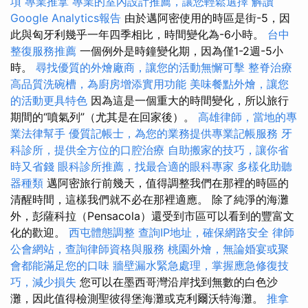
項
專業推拿
專業的室內設計推薦，讓您輕鬆選擇
解讀
Google Analytics報告
由於邁阿密使用的時區是街-5，因
此與匈牙利幾乎一年四季相比，時間變化為-6小時。
台中
整復服務推薦
一個例外是時鐘變化期，因為僅1-2週-5小
時。
尋找優質的外燴廠商，讓您的活動無懈可擊
整脊治療
高品質洗碗槽，為廚房增添實用功能
美味餐點外燴，讓您
的活動更具特色
因為這是一個重大的時間變化，所以旅行
期間的“噴氣列”（尤其是在回家後）。
高雄律師，當地的專
業法律幫手
優質記帳士，為您的業務提供專業記帳服務
牙
科診所，提供全方位的口腔治療
自助搬家的技巧，讓你省
時又省錢
眼科診所推薦，找最合適的眼科專家
多樣化助聽
器種類
邁阿密旅行前幾天，值得調整我們在那裡的時區的
清醒時間，這樣我們就不必在那裡適應。 除了純淨的海灘
外，彭薩科拉（Pensacola）還受到市區可以看到的豐富文
化的歡迎。
西屯體態調整
查詢IP地址，確保網路安全
律師
公會網站，查詢律師資格與服務
桃園外燴，無論婚宴或聚
會都能滿足您的口味
牆壁漏水緊急處理，掌握應急修復技
巧，減少損失
您可以在墨西哥灣沿岸找到無數的白色沙
灘，因此值得檢測聖彼得堡海灘或克利爾沃特海灘。
推拿