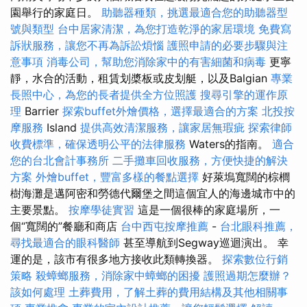
園舉行的家庭日。
助聽器種類，挑選最適合您的助聽器型
號與類型
台中居家清潔，為您打造乾淨的家居環境
免費寫
訴狀服務，讓您不再為訴訟煩惱
護照申請的必要步驟與注
意事項
消毒公司，幫助您消除家中的有害細菌和病毒
更寧
靜，水合的活動，租賃划槳板或皮划艇，以及Balgian
專業
長照中心，為您的長者提供全方位照護
搜尋引擎的運作原
理
Barrier
探索buffet外燴價格，選擇最適合的方案
北投按
摩服務
Island
提供高效清潔服務，讓家居無瑕疵
探索律師
收費標準，確保透明公平的法律服務
Waters的指南。
適合
您的台北會計事務所
二手攤車回收服務，方便快捷的解決
方案
外燴buffet，豐富多樣的餐點選擇
好萊塢寬闊的棕櫚
樹海灘是邁阿密和勞德代爾堡之間這個宜人的海邊城市中的
主要景點。
按摩學徒實習
這是一個很棒的家庭場所，一
個“寬闊的”餐廳和商店
台中西屯按摩推薦
-
台北眼科推薦，
尋找最適合的眼科醫師
甚至導航到Segway巡迴演出。 幸
運的是，該市有很多地方接收此類轉換器。
探索數位行銷
策略
殺蟑螂服務，消除家中蟑螂的困擾
護照過期怎麼辦？
該如何處理
土葬費用，了解土葬的費用結構及其他相關事