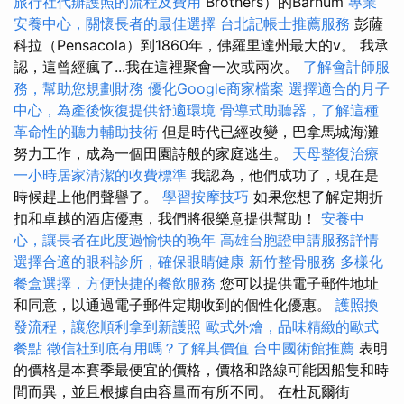
旅行社代辦護照的流程及費用
Brothers）的Barnum
專業
安養中心，關懷長者的最佳選擇
台北記帳士推薦服務
彭薩
科拉（Pensacola）到1860年，佛羅里達州最大的v。 我承
認，這曾經瘋了...我在這裡聚會一次或兩次。
了解會計師服
務，幫助您規劃財務
優化Google商家檔案
選擇適合的月子
中心，為產後恢復提供舒適環境
骨導式助聽器，了解這種
革命性的聽力輔助技術
但是時代已經改變，巴拿馬城海​​灘
努力工作，成為一個田園詩般的家庭逃生。
天母整復治療
一小時居家清潔的收費標準
我認為，他們成功了，現在是
時候趕上他們聲譽了。
學習按摩技巧
如果您想了解定期折
扣和卓越的酒店優惠，我們將很樂意提供幫助！
安養中
心，讓長者在此度過愉快的晚年
高雄台胞證申請服務詳情
選擇合適的眼科診所，確保眼睛健康
新竹整骨服務
多樣化
餐盒選擇，方便快捷的餐飲服務
您可以提供電子郵件地址
和同意，以通過電子郵件定期收到的個性化優惠。
護照換
發流程，讓您順利拿到新護照
歐式外燴，品味精緻的歐式
餐點
徵信社到底有用嗎？了解其價值
台中國術館推薦
表明
的價格是本賽季最便宜的價格，價格和路線可能因船隻和時
間而異，並且根據自由容量而有所不同。 在杜瓦爾街