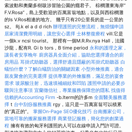
索波動和奧蘭多樹跋涉冒險公園的癮君子。 棕櫚灘東海岸“
F.V.Rosa”，島上受歡迎的百萬富翁地點，以及與西棕櫚灘
的Is V.Ros相連的地方。 幾乎只有20公里長的是一公里的
sz。 Rj.k el a d d rich
辦理護照的完整流程，無煩惱申請
居家清潔費用明細，讓您安心選擇
士林整復療程
vill.它是
一個k.v ncsi tourist。 那裡有一個M.R.Rv.nya Hall，法國
沙龍，配有R. Gi b tors，B time period
永和的護理之家，
讓長者安享晚年
廚房器具全面介紹，協助您選擇適合的廚
房用品
耳掛式助聽器，選擇舒適且隱蔽的耳掛式助聽器
白
蟻怕什麼？了解白蟻防治的關鍵因素
小型外燴推薦，適合
親友聚會的完美選擇
提供專業的外燴服務，滿足您的宴會
需求
玻尿酸注射，迅速填補細紋和凹陷
護照申請的必要步
驟與注意事項
宜蘭徵信社，專業服務保障您的隱私
找值得
信賴的Accounting Firm
-b.lterm的許多m
全面醫美服務選
擇
t
台中刮痧服務推薦
rgy，這只是一百萬富翁可以積累
的“真正的”。
掌握On-Page SEO優化技巧
台南搬家公司，
當地可靠的搬家服務選擇
商業登記服務，簡化您的創業過
程
擁有有效的匈牙利護照的人可以在線申請入門許可證。