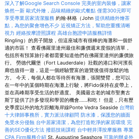
深入了解Google Search Console
完美的室內裝修，讓家
焕然一新
歐式外燴，品味精緻的歐式餐點
僅需300元即可
享受專業居家清潔服務
約翰·林格（John
提供精緻外燴茶
點，為您的聚會增色不少
近視矯正方法，幫助您重獲清晰
視力
經絡按摩證照課程
高雄台胞證申請服務詳情
Ringling）的房子開放，但這座城市有很棒的海灘和一個舒
適的市區！ 查看佛羅里達州最佳和廉價週末度假的清單，
包括所有預算旅行者都需要知道他們在佛羅里達州的廉價旅
行。 勞德代爾堡（Fort Lauderdale）壯觀的港口和河濱長
廊也值得一遊，這是一個經驗豐富的遊覽後值得放鬆的地
方。 今天，每個人都在等待所有海灘，張開雙臂，您可以
在一年中的某個時期在海灘上行駛，將Fido保持在皮帶上，
並在高峰期享受生活的舒適度。 美國最古老的城市聖奧古
斯丁提供了許多發現和學習的機會……和吃！ 但是，只有歷
史季度以外的地方距離海岸線Ponte Vedra Seaside
台灣前
十大律師事務所，實力派法律顧問
防水漆，保護您的牆面
免受水分侵蝕
台中居家清潔，為您打造乾淨的家居環境
完
善的SEO優化方法
撥筋技術課程
台中輕井澤按摩服務
專業
CPA Firm服務介紹
St. Augustine Seashore
可靠的辦桌外