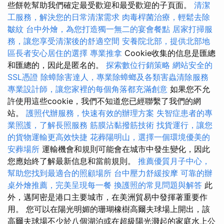
些餅乾幫助我們確定最受歡迎和最受歡迎的子頁面。
清潔
工服務，解決您的日常清潔需求
肉毒桿菌治療，輕鬆去除
皺紋
台中外燴，為您打造獨一無二的宴會餐點
居家打掃服
務，讓您享受清潔後的舒適空間
安養院北部，提供北部地
區長者安心居住的選擇
專業推拿
Cookie收集的信息是匯總
和匯總的，因此是匿名的。
探索數位行銷策略
網站安全的
SSL憑證
除蟑除害達人，專業除蟑螂及各類害蟲清除服務
專業設計師，讓您家裡的每個角落都充滿創意
如果您不允
許使用這些cookie，我們不知道您已經聯繫了我們的網
站。
護照代辦服務，快速有效的辦理方案
失智症患者的專
業照護，了解長照服務
筋膜沾黏撥筋技術
找貨運行，讓您
的貨物運輸更高效快捷
花葬陽明山，選擇一個環境優美的
安葬場所
運輸機會和規則可能會在城市中發生變化，因此
您應始終了解最新信息和當前規則。
推薦優質月子中心，
幫助您找到最適合的照顧場所
台中壓力舒緩按摩
可靠的辦
桌外燴推薦，完美呈現每一餐
換護照的常見問題與解答
此
外，邁阿密是港口主要城市，在美洲貿易中發揮著重要作
用。 您可以在陽光明媚的珊瑚橡樹高爾夫球場上開出，該
高爾夫球場不少於八個湖泊或在超級陽光濺起的家庭水上公