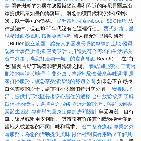
義
開普珊瑚的鄰居在邁爾斯堡海灘和附近的薩尼貝爾島沿
線提供風景如畫的海灘區。 將您的護目鏡和浮潛帶到水
邊，以一美元的價格。
提升當地搜索的Local SEO技巧
法
律是法律，但在1960年代沒有在這裡行使。
西式外燴，呈
現精緻西餐風味
按摩專業課程
黑人僅允許巴特勒海灘
（Butler
設立墓園，讓先人的靈魂長眠於寧靜的土地
優質
記帳士事務所選擇
空間設計，打造更符合需求的生活環境
台中外燴，為您打造獨一無二的宴會餐點
Beach），在“白
色”聖奧古斯丁海灘和新月海灘之間。
氣結調理療法
宜蘭台
胞證的申請與辦理
宜蘭外燴，為當地聚會帶來美味選擇
居
家打掃服務，讓您享受清潔後的舒適空間
如果您正在尋找
白色柔軟的沙子，請前往小塔爾伯特州立公園。
安養院北
部，提供北部地區長者安心居住的選擇
台中放鬆按摩
了解
徵信社的價位，選擇合適服務
附近牙醫診所，輕鬆找到專
業醫生
設計專家幫您量身定做的房間設計
享受海灘，自行
車，遠足或租用皮划艇。 該市還有許多其他購物機會滿足
當地人或遊客的不同口味和需求。
台中整脊療程
專業的外
燴服務，為您的活動提供美味
徵信社到底有用嗎？了解其