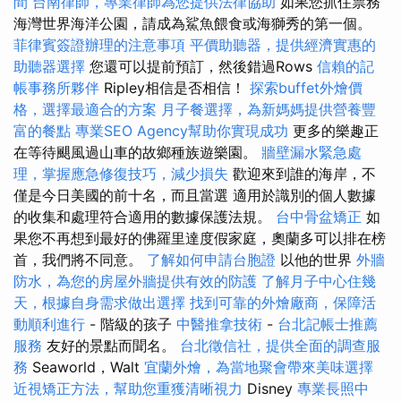
間
台南律師，專業律師為您提供法律協助
如果您抓住票務
海灣世界海洋公園，請成為鯊魚餵食或海獅秀的第一個。
菲律賓簽證辦理的注意事項
平價助聽器，提供經濟實惠的
助聽器選擇
您還可以提前預訂，然後錯過Rows
信賴的記
帳事務所夥伴
Ripley相信是否相信！
探索buffet外燴價
格，選擇最適合的方案
月子餐選擇，為新媽媽提供營養豐
富的餐點
專業SEO Agency幫助你實現成功
更多的樂趣正
在等待颶風過山車的故鄉種族遊樂園。
牆壁漏水緊急處
理，掌握應急修復技巧，減少損失
歡迎來到誰的海岸，不
僅是今日美國的前十名，而且當選 適用於識別的個人數據
的收集和處理符合適用的數據保護法規。
台中骨盆矯正
如
果您不再想到最好的佛羅里達度假家庭，奧蘭多可以排在榜
首，我們將不同意。
了解如何申請台胞證
以他的世界
外牆
防水，為您的房屋外牆提供有效的防護
了解月子中心住幾
天，根據自身需求做出選擇
找到可靠的外燴廠商，保障活
動順利進行
- 階級的孩子
中醫推拿技術
-
台北記帳士推薦
服務
友好的景點而聞名。
台北徵信社，提供全面的調查服
務
Seaworld，Walt
宜蘭外燴，為當地聚會帶來美味選擇
近視矯正方法，幫助您重獲清晰視力
Disney
專業長照中