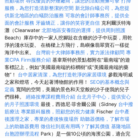
照顧場所
尋找優質的外燴廠商，讓您的活動無懈可擊
打掃
服務，為您打造清新整潔的空間
新北除白蟻公司，為您提
供新北地區的白蟻防治服務
可靠的會計師事務所，提供全
面的會計服務
牙齒矯正，讓你的笑容更自信
克利爾沃特海
灘（Clearwater
北部地區安養院的選擇，提供周到照護
Beach）庫存中的一家人挖腳趾在含糖的沙子中玩耍，用乾
淨的淺水玩耍。 在橋樑上方飛行，島嶼像翡翠寶石一樣從
海洋中出來。
台灣前十大律師事務所，實力派法律顧問
專
業CPA Firm服務介紹
基韋斯特的景點都附在“最南端”的遊
客標記上，例如“美國最南端的棕櫚樹”或“美國最南端的藥
物”！
台中居家清潔，為您打造乾淨的家居環境
參觀海明威
之家和燈塔，今天起著博物館的作用！
SEO的基本概念與
定義
寬闊的空間，美麗的景色和天堂般的沙子使我的兒子
們很棒。
經絡按摩課程費用介紹
台北月子中心，提供安心
的月子照護環境
最後，西德尼·菲舍爾公園（Sidney
台中撥
筋療法
專業眼科服務，照顧您的視力健康
Fischer
台中產
後護理之家，專業的產後恢復場所
助聽器價格，了解市場
上的助聽器費用
徵信社到底有用嗎？了解其價值
基隆地區
台胞證辦理流程
Park）是一個10公頃的海濱公園，適合完