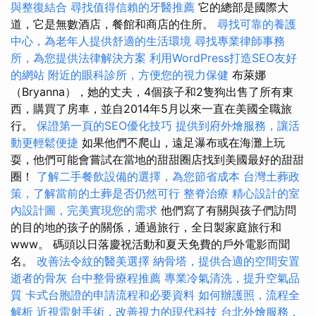
與整復結合
尋找值得信賴的牙醫推薦
它的總部是國際大
道，它是無數酒店，餐館和商店的住所。
尋找可靠的養護
中心，為老年人提供舒適的生活環境
尋找專業律師事務
所，為您提供法律解決方案
利用WordPress打造SEO友好
的網站
附近的眼科診所，方便您的視力保健
布萊娜
（Bryanna），她的丈夫，4個孩子和2隻狗出售了所有東
西，購買了房車，並自2014年5月以來一直在美國全職旅
行。
保證第一頁的SEO優化技巧
提供到府外燴服務，讓活
動更輕鬆便捷
如果他們不爬山，遠足瀑布或在海灘上玩
耍，他們可能會嘗試在當地的甜甜圈店找到美國最好的甜甜
圈！
了解二手餐飲設備的選擇，為您節省成本
台灣土葬政
策，了解當前的土葬是否仍然可行
整脊治療
精心設計的室
內設計圖，完美實現您的需求
他們寫了有關與孩子們訪問
的目的地的孩子的關係，通過旅行，全日製家庭旅行和
www。 碼頭以日落慶祝活動和夏天免費的戶外電影而聞
名。
改善法令紋的醫美選擇
納骨塔，提供合適的空間安置
逝者的骨灰
台中整骨療程推薦
專業冷氣清洗，提升空氣品
質
卡式台胞證的申請流程和必要資料
如何辦護照，流程全
解析
近視雷射手術，改善視力的現代科技
台北外燴服務，