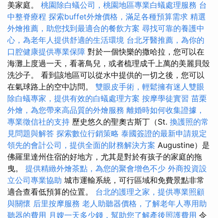
美家庭。
桃園除白蟻公司，桃園地區專業白蟻處理服務
台
中整脊療程
探索buffet外燴價格，滿足各種預算需求
精選
外燴推薦，助您找到最適合的餐飲方案
尋找可靠的養護中
心，為老年人提供舒適的生活環境
台北牙醫推薦，為你的
口腔健康提供專業保障
對於一個快樂的撒哈拉，您可以在
海灘上度過一天，看著鳥兒，或者梳理成千上萬的美麗貝殼
洗沙子。 看到該地區可以從水中提供的一切之後，您可以
在氣球路上的空中訪問。
雙眼皮手術，輕鬆擁有迷人雙眼
除白蟻專家，提供有效的白蟻處理方案
按摩學徒實習
苗栗
外燴，為您帶來高品質的外燴服務
離婚時如何收集證據，
專業徵信社的支持
歷史悠久的聖奧古斯丁（St.
換護照的常
見問題與解答
探索數位行銷策略
泰國簽證的最新申請規定
領先的會計公司，提供全面的財務解決方案
Augustine）是
佛羅里達州住宿的好地方，尤其是對於有孩子的家庭的拖
曳。
提供精緻外燴茶點，為您的聚會增色不少
外商投資設
立公司專業協助
城市運輸系統，可行區域和免費景點非常
適合查看低預算的位置。
台北的護理之家，提供專業照顧
與關懷
后里按摩服務
老人助聽器價格，了解老年人專用助
聽器的費用
月嫂一天多少錢，幫助您了解產後照護費用
令