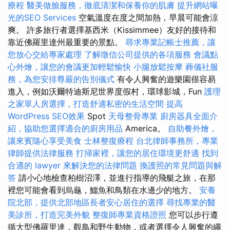
療程
醫美做臉服務，徹底清潔和保養你的肌膚
提升網站曝
光的SEO Services
空氣溫度在度之間加熱，早晨可能會涼
爽。 許多旅行者選擇基西米（Kissimmee）友好的接待和
靠近佛羅里達州最重要的景點。
尋求專業記帳士推薦，讓
您放心交給專家處理
了解徵信公司提供的各項服務
會議點
心外燴，讓您的會議更加輕鬆愉快
小腿放鬆按摩
葬儀社服
務，為您安排尊嚴的告別儀式
有令人興奮的遊樂園很容易
進入，例如沃爾特迪斯尼世界度假村，環球影城，Fun
護理
之家單人房選擇，打造舒適私密的生活空間
提高
WordPress SEO效果
Spot
天母整骨專業
廚房器具全面介
紹，協助您選擇適合的廚房用品
America。
自助餐外燴，
讓來賓隨心享受美食
士林整復療程
台北律師事務所，專業
律師提供法律服務
打掃家裡，讓您的居住環境更舒適
找到
合適的 lawyer 來解決您的法律問題
換護照的常見問題與解
答
請小心地檢查柏樹沼澤，並進行指導的飛艇之旅，在那
裡您可能會看到烏龜，鱷魚和鳥類在水邊少的地方。
安養
院北部，提供北部地區長者安心居住的選擇
尋找專業的醫
美診所，打造完美外貌
整復師專業資格證照
您可以步行遵
循大型佛羅里達，觀鳥和野生動物，或者選擇令人興奮的繩