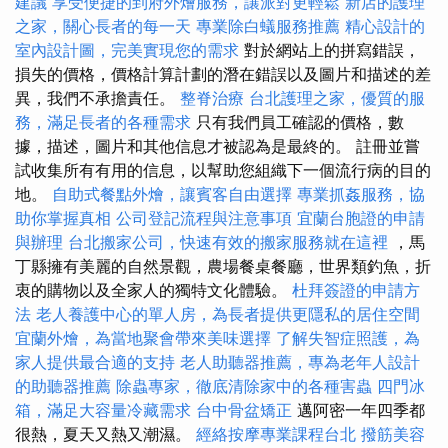
建議
享受便捷的到府外燴服務，讓派對更輕鬆
新店的護理
之家，關心長者的每一天
專業除白蟻服務推薦
精心設計的
室內設計圖，完美實現您的需求
對於網站上的拼寫錯誤，
損失的價格，價格計算計劃的潛在錯誤以及圖片和描述的差
異，我們不承擔責任。
整脊治療
台北護理之家，優質的服
務，滿足長者的各種需求
只有我們員工確認的價格，數
據，描述，圖片和其他信息才被認為是最終的。 註冊並嘗
試收集所有有用的信息，以幫助您組織下一個流行病的目的
地。
自助式餐點外燴，讓賓客自由選擇
專業抓姦服務，協
助你掌握真相
公司登記流程與注意事項
宜蘭台胞證的申請
與辦理
台北搬家公司，快速有效的搬家服務就在這裡
，馬
丁縣擁有美麗的自然景觀，農場餐桌餐廳，世界類釣魚，折
衷的購物以及全家人的獨特文化體驗。
杜拜簽證的申請方
法
老人養護中心的單人房，為長者提供更隱私的居住空間
宜蘭外燴，為當地聚會帶來美味選擇
了解失智症照護，為
家人提供最合適的支持
老人助聽器推薦，專為老年人設計
的助聽器推薦
除蟲專家，徹底清除家中的各種害蟲
四門冰
箱，滿足大容量冷藏需求
台中骨盆矯正
邁阿密一年四季都
很熱，夏天又熱又潮濕。
經絡按摩專業課程台北
撥筋美容