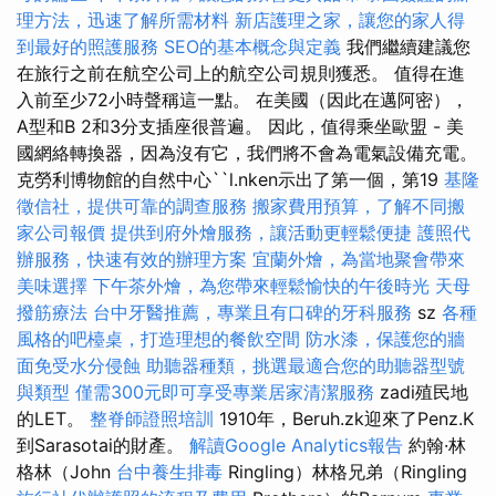
理方法，迅速了解所需材料
新店護理之家，讓您的家人得
到最好的照護服務
SEO的基本概念與定義
我們繼續建議您
在旅行之前在航空公司上的航空公司規則獲悉。 值得在進
入前至少72小時聲稱這一點。 在美國（因此在邁阿密），
A型和B 2和3分支插座很普遍。 因此，值得乘坐歐盟 - 美
國網絡轉換器，因為沒有它，我們將不會為電氣設備充電。
克勞利博物館的自然中心``l.nken示出了第一個，第19
基隆
徵信社，提供可靠的調查服務
搬家費用預算，了解不同搬
家公司報價
提供到府外燴服務，讓活動更輕鬆便捷
護照代
辦服務，快速有效的辦理方案
宜蘭外燴，為當地聚會帶來
美味選擇
下午茶外燴，為您帶來輕鬆愉快的午後時光
天母
撥筋療法
台中牙醫推薦，專業且有口碑的牙科服務
sz
各種
風格的吧檯桌，打造理想的餐飲空間
防水漆，保護您的牆
面免受水分侵蝕
助聽器種類，挑選最適合您的助聽器型號
與類型
僅需300元即可享受專業居家清潔服務
zadi殖民地
的LET。
整脊師證照培訓
1910年，Beruh.zk迎來了Penz.K
到Sarasotai的財產。
解讀Google Analytics報告
約翰·林
格林（John
台中養生排毒
Ringling）林格兄弟（Ringling