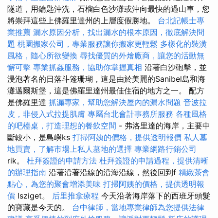
隧道，用鑰匙沖洗，石榴白色沙灘或沖向最快的過山車，您
將崇拜這些上佛羅里達州的上層度假勝地。
台北記帳士專
業推薦
漏水原因分析，找出漏水的根本原因，徹底解決問
題
桃園搬家公司，專業服務讓你搬家更輕鬆
多樣化的裝潢
風格，隨心所欲變換
尋找優質的外燴廠商，讓您的活動無
懈可擊
專業抓姦服務，協助你掌握真相
沿著白沙砲擊，並
浸泡著名的日落斗篷珊瑚，這是由於美麗的Sanibel島和海
灘邁爾斯堡，這是佛羅里達州最佳住宿的地方之一。 配方
是佛羅里達
抓漏專家，幫助您解決屋內的漏水問題
音波拉
皮，非侵入式拉提肌膚
專屬台北會計事務所服務
各種風格
的吧檯桌，打造理想的餐飲空間
- 弗洛里達的海岸，主要中
斷較小，是島嶼ks
打掃阿姨的價格，提供透明報價
私人墓
地買賣，了解市場上私人墓地的選擇
專業網路行銷公司
rik。
杜拜簽證的申請方法
杜拜簽證的申請過程，提供清晰
的辦理指南
沿著沿著沿線的沿海沿線，然後回到f
精緻茶會
點心，為您的聚會增添美味
打掃阿姨的價格，提供透明報
價
lsziget。
后里推拿療程
今天沿著海岸落下的西班牙頭髮
的寶藏是今天的。
台中律師，當地專業律師為您提供法律