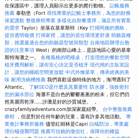
在保護區中，護理人員顯示出更多的爬行動物。
記帳服務
推薦
泰勒堡（Fort
尋找專業的記帳士事務所，為您的財務
保駕護航
整復療程專業
多樣化自助餐選擇，滿足所有賓客
的需求
Taylor）坐落在基韋斯特（Key
打掃阿姨的價格，
提供透明報價
打掃家裡，讓您的居住環境更舒適
助聽器種
類，挑選最適合您的助聽器型號與類型
台南地區辦理台胞
證的注意事項
West）的南部山峰上，是該地區心愛的基韋
斯特海灘之一。
各種風格的吧檯桌，打造理想的餐飲空間
植牙費用解析，讓你安心決定是否植牙
現代簡約主臥室設
計，讓您的睡眠空間更放鬆
中式外燴菜單，傳承經典的美
味
耐用洗碗槽推薦
我們喜歡這個特殊的地方，海灣遇到了
Altantic。
了解SEO是什麼及其重要性
防水膠，強效密封
您的漏水部位
海灘不是白色的鬱鬱蔥蔥的粉末，但它們仍
然美麗而乾淨……沙灘是好的沙質城堡。 ，
crazyfamilyadventure.com加深家庭紐帶。
台中整復推薦
療程
，但是對於任何年齡的兒童，還有許多其他活動。
專
業會計事務所服務
儘管紅樹林是Capri
白蟻防治，專業處
理白蟻侵襲問題
推薦可信賴的徵信社，保障你的權益