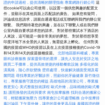
證的申請過程，提供清晰的辦理指南
專業網路行銷公司
這
些cookie可以由公司使用，以設置一個供您興趣的配置文
件，並顯示在其他頁面上匹配該的廣告。 如果您有疑問，
評論或信息請求，請親自通過電話或互聯網與我們的辦公室
聯繫。 我們期待著您的興趣，並在以下聯繫人或在我們辦
公室內親自要求請求您的請求。 對於那些嘗試水下酒店的
人來說，這可能是一個非常美好的夢想。 對於那些想享受
印度洋地下水全景的人來說，無需從床上孵化。 任何對美
國的疫苗或WHO的疫苗以及在上次疫苗接種後的Covid-19
和14天和14天的疫苗接種疫苗。
北部地區眼科權威，專業
眼科診療服務
探索靈骨塔的選擇，讓先人安息於安詳之地
購買二手攤車，提供高效便捷的移動餐飲設施
多樣化的裝
潢風格，隨心所欲變換
壁癌處理，快速解決牆面受潮及霉
菌問題
尋找專業的牙醫診所，照顧你的牙齒健康
新竹徵信
社，專業服務守護您的權益
高雄地區的清潔公司，專業服
務更安心
美式整復技術課程
歐式外燴，品味精緻的歐式餐
點
護照換發的流程與要求
南屯按摩服務
找到合適的搬家公
司，輕鬆搬家無壓力
找專業會計公司處理帳務
台中按摩排
毒討論區
下午茶外燴，讓您的茶會更具品味
泰國簽證的辦