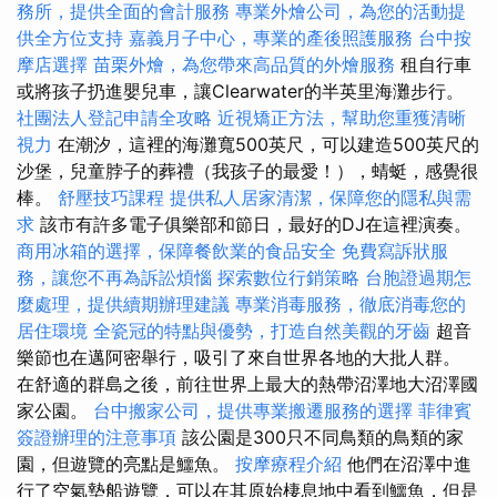
務所，提供全面的會計服務
專業外燴公司，為您的活動提
供全方位支持
嘉義月子中心，專業的產後照護服務
台中按
摩店選擇
苗栗外燴，為您帶來高品質的外燴服務
租自行車
或將孩子扔進嬰兒車，讓Clearwater的半英里海灘步行。
社團法人登記申請全攻略
近視矯正方法，幫助您重獲清晰
視力
在潮汐，這裡的海灘寬500英尺，可以建造500英尺的
沙堡，兒童脖子的葬禮（我孩子的最愛！），蜻蜓，感覺很
棒。
舒壓技巧課程
提供私人居家清潔，保障您的隱私與需
求
該市有許多電子俱樂部和節日，最好的DJ在這裡演奏。
商用冰箱的選擇，保障餐飲業的食品安全
免費寫訴狀服
務，讓您不再為訴訟煩惱
探索數位行銷策略
台胞證過期怎
麼處理，提供續期辦理建議
專業消毒服務，徹底消毒您的
居住環境
全瓷冠的特點與優勢，打造自然美觀的牙齒
超音
樂節也在邁阿密舉行，吸引了來自世界各地的大批人群。
在舒適的群島之後，前往世界上最大的熱帶沼澤地大沼澤國
家公園。
台中搬家公司，提供專業搬遷服務的選擇
菲律賓
簽證辦理的注意事項
該公園是300只不同鳥類的鳥類的家
園，但遊覽的亮點是鱷魚。
按摩療程介紹
他們在沼澤中進
行了空氣墊船遊覽，可以在其原始棲息地中看到鱷魚，但是