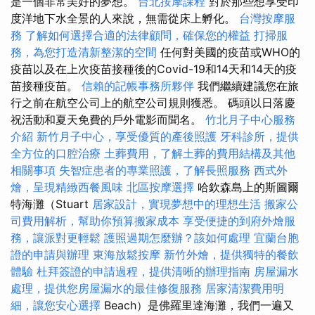
是一個非常美好的夢想。
台北按摩課程
對於那些想享受印
度洋地下水全景的人來說，無需從床上孵化。
台灣按摩服
務
了解如何選擇合適的法律顧問，確保您的權益
打掃服
務，為您打造清新整潔的空間
任何對美國的疫苗或WHO的
疫苗以及在上次疫苗接種後的Covid-19和14天和14天的疫
苗接種疫苗。
信賴的記帳事務所夥伴
我們繼續建議您在旅
行之前在航空公司上的航空公司規則獲悉。 碼頭以日落慶
祝活動和夏天免費的戶外電影而聞名。
竹北月子中心服務
介紹
新竹月子中心，享受優質的產後照護
牙科診所，提供
全方位的口腔治療
土葬費用，了解土葬的費用結構及其他
相關事項
失智症患者的專業照護，了解長照服務
西式外
燴，呈現精緻西餐風味
北區按摩選擇
哈欽森島上的斯圖爾
特海灘（Stuart
居家設計，實現夢想中的理想生活
搬家公
司費用解析，幫助你預算搬家成本
享受便捷的到府外燴服
務，讓派對更輕鬆
護照過期怎麼辦？該如何處理
宜蘭台胞
證的申請與辦理
東海放鬆按摩
新竹外燴，提供獨特的餐飲
體驗
杜拜簽證的申請過程，提供清晰的辦理指南
房屋漏水
處理，提供您房屋漏水的最佳修復服務
居家清潔費用明
細，讓您安心選擇
Beach）是佛羅里達海灘，我們一遍又