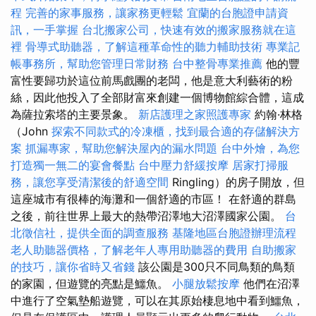
程
完善的家事服務，讓家務更輕鬆
宜蘭的台胞證申請資
訊，一手掌握
台北搬家公司，快速有效的搬家服務就在這
裡
骨導式助聽器，了解這種革命性的聽力輔助技術
專業記
帳事務所，幫助您管理日常財務
台中整骨專業推薦
他的豐
富性要歸功於這位前馬戲團的老闆，他是意大利藝術的粉
絲，因此他投入了全部財富來創建一個博物館綜合體，這成
為薩拉索塔的主要景象。
新店護理之家照護專家
約翰·林格
（John
探索不同款式的冷凍櫃，找到最合適的存儲解決方
案
抓漏專家，幫助您解決屋內的漏水問題
台中外燴，為您
打造獨一無二的宴會餐點
台中壓力舒緩按摩
居家打掃服
務，讓您享受清潔後的舒適空間
Ringling）的房子開放，但
這座城市有很棒的海灘和一個舒適的市區！ 在舒適的群島
之後，前往世界上最大的熱帶沼澤地大沼澤國家公園。
台
北徵信社，提供全面的調查服務
基隆地區台胞證辦理流程
老人助聽器價格，了解老年人專用助聽器的費用
自助搬家
的技巧，讓你省時又省錢
該公園是300只不同鳥類的鳥類
的家園，但遊覽的亮點是鱷魚。
小腿放鬆按摩
他們在沼澤
中進行了空氣墊船遊覽，可以在其原始棲息地中看到鱷魚，