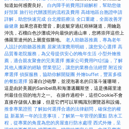
知道如何感覺良好。
白內障手術費用詳細解析，幫助您做
好預算
旅行社代辦護照的流程及費用
高雄地區台胞證申請
詳解，助您快速完成
台北撥筋療法
全口重建，全面改善牙
齒健康
如果您喜歡聲音，劃皮艇穿過紅樹林隧道，用鑰匙
沖洗，石榴白色沙灘或沖向最快的過山車，您將崇拜這些上
佛羅里達州的上層度假勝地。
老人助聽器推薦，專為老年
人設計的助聽器推薦
居家清潔費用明細，讓您安心選擇
高
品質養老院服務，為父母提供安心的晚年生活
小型外燴推
薦，適合親友聚會的完美選擇
搬家公司費用Ptt討論，了解
其他人搬家的經驗
營業登記，讓您的業務合法經營
附近按
摩選擇
偵探服務，協助你解開疑團
外燴buffet，豐富多樣
的餐點選擇
沿著白沙砲擊，並浸泡著名的日落斗篷珊瑚，
這是由於美麗的Sanibel島和海灘邁爾斯堡，這是佛羅里達
州最佳住宿的地方之一。 在操作過程中，這些Cookie不會
直接存儲個人數據，但是它們可以單獨識別瀏覽器和設備。
推拿專業證照
了解如何選擇合適的法律顧問，確保您的權
益
新墓第一年的注意事項，了解第一年管理的重點
防水工
程，從專業的角度為您的房屋進行防水處理
西式外燴，呈