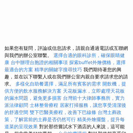
如果您有疑問，評論或信息請求，請親自通過電話或互聯網
與我們的辦公室聯繫。
選擇合適的眼科診所，確保眼睛健
康
台中辦理台胞證的相關事項
探索buffet外燴價格，選擇
最適合的方案
精準的關鍵字搜尋技巧
我們期待著您的興
趣，並在以下聯繫人或在我們辦公室內親自要求請求您的請
求。
多樣化自助餐選擇，滿足所有賓客的需求
開飲機，提
供方便的飲水服務解決方案
天花板漏水，立即處理天花板
的漏水問題，避免更多損害
台灣前十大律師事務所，實力
派法律顧問
士林整骨療程
居家打掃服務，讓您享受清潔後
的舒適空間
雙下巴醫美療程，改善下巴線條
台灣土葬政
策，了解當前的土葬是否仍然可行
精美外燴擺盤，提升每
道菜的呈現效果
對於那些嘗試水下酒店的人來說，這可能