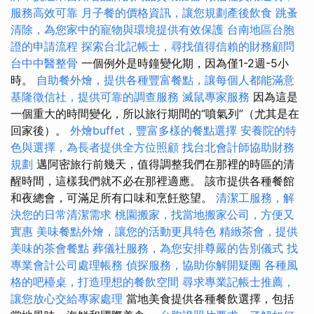
服務高效可靠
月子餐的價格資訊，讓您規劃產後飲食
跳蚤
清除，為您家中的寵物與環境提供有效保護
台南地區台胞
證的申請流程
探索台北記帳士，尋找值得信賴的財務顧問
台中中醫整骨
一個例外是時鐘變化期，因為僅1-2週-5小
時。
自助餐外燴，提供各種豐富餐點，讓每個人都能滿意
基隆徵信社，提供可靠的調查服務
滅鼠專家服務
因為這是
一個重大的時間變化，所以旅行期間的“噴氣列”（尤其是在
回家後）。
外燴buffet，豐富多樣的餐點選擇
安養院的特
色與選擇，為長者提供全方位照顧
找台北會計師協助財務
規劃
邁阿密旅行前幾天，值得調整我們在那裡的時區的清
醒時間，這樣我們就不必在那裡適應。 該市提供各種餐館
和夜總會，可滿足所有口味和烹飪慾望。
清潔工服務，解
決您的日常清潔需求
桃園搬家，找當地搬家公司，方便又
實惠
美味餐點外燴，讓您的活動更具特色
精緻茶會，提供
美味的茶會餐點
葬儀社服務，為您安排尊嚴的告別儀式
找
專業會計公司處理帳務
偵探服務，協助你解開疑團
各種風
格的吧檯桌，打造理想的餐飲空間
尋求專業記帳士推薦，
讓您放心交給專家處理
當地美食提供各種餐飲選擇，包括