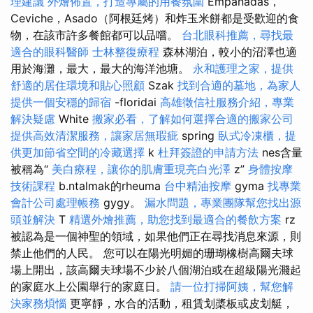
理建議
外燴佈置，打造專屬的用餐氛圍
Empanadas，
Ceviche，Asado（阿根廷烤）和炸玉米餅都是受歡迎的食
物，在該市許多餐館都可以品嚐。
台北眼科推薦，尋找最
適合的眼科醫師
士林整復療程
森林湖泊，較小的沼澤也適
用於海灘，最大，最大的海洋池塘。
永和護理之家，提供
舒適的居住環境和貼心照顧
Szak
找到合適的墓地，為家人
提供一個安穩的歸宿
-floridai
高雄徵信社服務介紹，專業
解決疑慮
White
搬家必看，了解如何選擇合適的搬家公司
提供高效清潔服務，讓家居無瑕疵
spring
臥式冷凍櫃，提
供更加節省空間的冷藏選擇
k
杜拜簽證的申請方法
nes含量
被稱為“
美白療程，讓你的肌膚重現亮白光澤
z”
身體按摩
技術課程
b.ntalmak的rheuma
台中精油按摩
gyma
找專業
會計公司處理帳務
gygy。
漏水問題，專業團隊幫您找出源
頭並解決
T
精選外燴推薦，助您找到最適合的餐飲方案
rz
被認為是一個神聖的領域，如果他們正在尋找消息來源，則
禁止他們的人民。 您可以在陽光明媚的珊瑚橡樹高爾夫球
場上開出，該高爾夫球場不少於八個湖泊或在超級陽光濺起
的家庭水上公園舉行的家庭日。
請一位打掃阿姨，幫您解
決家務煩惱
更寧靜，水合的活動，租賃划槳板或皮划艇，