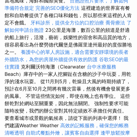
當地風味，海鮮和國際美食。
台胞證照片要求，了解如何
準備符合規定
完善的SEO優化方法
這裡建造的世界富有餐
館和自助餐提供了各種口味和錢包，所以那些來這裡的人肯
定不會餓。
牙科診所，提供全方位的口腔治療
喬骨療法
了
解如何申請台胞證
23公里是海灘，數百公里的頻道是舒適
的船上旅行，活潑，藝術，娛樂性的宿舍和高品質的地方，
很容易看出為什麼勞德代爾堡是佛羅里達州最好的度假勝地
之一。
養護中心的單人房設施，適合需要安靜環境的長者
外牆防水，為您的房屋外牆提供有效的防護
谷歌SEO的最
佳實踐
克利爾沃特海灘（Clearwater
台中水療服務
Beach）庫存中的一家人挖腳趾在含糖的沙子中玩耍，用乾
淨的淺水玩耍。 從11月到5月，乾燥且大風的時期持續了，
預計在6月至10月之間將有幾次雷暴，然後有機會發展更多
的風暴。 不管這些情況如何，即使在晚上也有學位。 這些
餅乾對於網站至關重要，因此無法關閉。 強制性要求可能
隨時改變，我們的辦公室對其特定績效不承擔任何責任。
要查看城市或景觀的氣候表，請從下面的列表中選擇！ 我
們建議Weather Weather
高效的記帳服務，確保您的帳務
清晰透明
自助式餐點外燴，讓賓客自由選擇
逢甲放鬆按摩