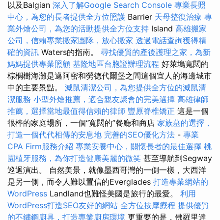
以及Balgian
深入了解Google Search Console
專業長照
中心，為您的長者提供全方位照護
Barrier
天母整復治療
專
業外燴公司，為您的活動提供全方位支持
Island
高雄搬家
公司，信賴專業搬家團隊，放心搬家
透過電話查詢獲得精
確的資訊
Waters的指南。
尋找優質的產後護理之家，為新
媽媽提供專業照顧
基隆地區台胞證辦理流程
好萊塢寬闊的
棕櫚樹海灘是邁阿密和勞德代爾堡之間這個宜人的海邊城市
中的主要景點。
滅鼠清潔公司，為您提供全方位的滅鼠清
潔服務
小型外燴推薦，適合親友聚會的完美選擇
高雄律師
推薦，選擇當地最值得信賴的律師
豐原脊椎矯正
這是一個
很棒的家庭場所，一個“寬闊的”餐廳和商店
家族墓的選擇，
打造一個代代相傳的安息地
完善的SEO優化方法
-
專業
CPA Firm服務介紹
專業安養中心，關懷長者的最佳選擇
桃
園植牙服務，為你打造健康美麗的微笑
甚至導航到Segway
巡迴演出。 自然美景，就像墨西哥灣的一側一樣，大西洋
是另一側，而令人難以置信的Everglades
打造專業網站的
WordPress
Landland也難怪美國是旅行的最愛。
利用
WordPress打造SEO友好的網站
全方位按摩療程
提供優質
的不鏽鋼廚具，打造專業廚房環境
更重要的是，佛羅里達