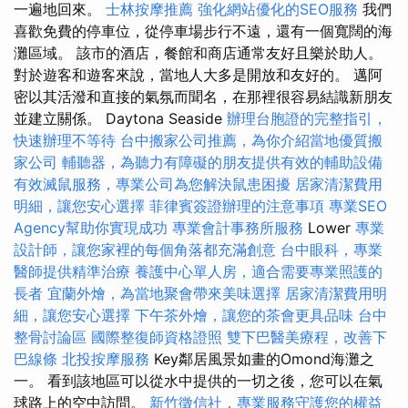
一遍地回來。
士林按摩推薦
強化網站優化的SEO服務
我們
喜歡免費的停車位，從停車場步行不遠，還有一個寬闊的海
灘區域。 該市的酒店，餐館和商店通常友好且樂於助人。
對於遊客和遊客來說，當地人大多是開放和友好的。 邁阿
密以其活潑和直接的氣氛而聞名，在那裡很容易結識新朋友
並建立關係。 Daytona Seaside
辦理台胞證的完整指引，
快速辦理不等待
台中搬家公司推薦，為你介紹當地優質搬
家公司
輔聽器，為聽力有障礙的朋友提供有效的輔助設備
有效滅鼠服務，專業公司為您解決鼠患困擾
居家清潔費用
明細，讓您安心選擇
菲律賓簽證辦理的注意事項
專業SEO
Agency幫助你實現成功
專業會計事務所服務
Lower
專業
設計師，讓您家裡的每個角落都充滿創意
台中眼科，專業
醫師提供精準治療
養護中心單人房，適合需要專業照護的
長者
宜蘭外燴，為當地聚會帶來美味選擇
居家清潔費用明
細，讓您安心選擇
下午茶外燴，讓您的茶會更具品味
台中
整骨討論區
國際整復師資格證照
雙下巴醫美療程，改善下
巴線條
北投按摩服務
Key鄰居風景如畫的Omond海灘之
一。 看到該地區可以從水中提供的一切之後，您可以在氣
球路上的空中訪問。
新竹徵信社，專業服務守護您的權益