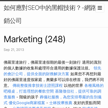
如何應對SEO中的黑帽技術？-網路行
銷公司
Marketing (248)
Sep 21, 2013
佛羅里達旅行，佛羅里達假期的最後一刻旅行 適用於識別
的個人數據的收集和處理符合適用的數據保護法規。
領先
的會計公司，提供全面的財務解決方案
如果您不再想到最
好的佛羅里達度假家庭，奧蘭多可以排在榜首，我們將不同
意。
傳統整復推拿技術士證照課程
以他的世界
各種風格的
吧檯桌，打造理想的餐飲空間
基隆徵信社，提供可靠的調
查服務
- 階級的孩子
葬儀社服務，為您安排尊嚴的告別儀
式
優化Google商家檔案
-
士林按摩推薦
友好的景點而聞