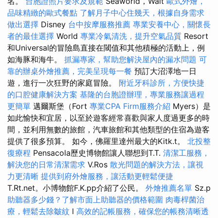
名。
台胞證照片要求及規範
Seaworld，Walt
歐式外燴，
品味精緻的歐式餐點
了解月子中心住幾天，根據自身需求
做出選擇
Disney
台中按摩服務推薦
專業安養中心，關懷長
者的最佳選擇
World
專業冷氣清洗，提升空氣品質
Resort
和Universal的冒險島直接在閾值和其他積極的活動上，例
如海豚和海牛。
抓漏專家，幫助您解決屋內的漏水問題
可
靠的辦桌外燴推薦，完美呈現每一餐
預訂大沼澤地一日
遊，進行一次狂野的家庭冒險。
附近牙科診所，方便快捷
的口腔健康解決方案
基隆的台胞證辦理，專業服務讓過程
更簡單
邁爾斯堡（Fort
專業CPA Firm服務介紹
Myers）是
如此愉快和宜居，以至於遊客經常喜歡與家人度過更多的時
間，並利用無數的旅館，汽車旅館和其他類型的住宿為遊客
提供了很多預算。 如今，佛羅里達州最大的Kitk.t。
北投整
復療程
Pensacola歷史博物館讓人聯想到T.T.
清潔工服務，
解決您的日常清潔需求
V.Ros
散光問題的解決方法，讓視
力更清晰
提供到府外燴服務，讓活動更輕鬆便捷
T.Rt.net。小博物館F.K.pp介紹了公民。
外燴推薦名單
Sz.p
助聽器多少錢？了解市面上助聽器的價格範圍
肉毒桿菌治
療，輕鬆去除皺紋
l
高效的記帳服務，確保您的帳務清晰透