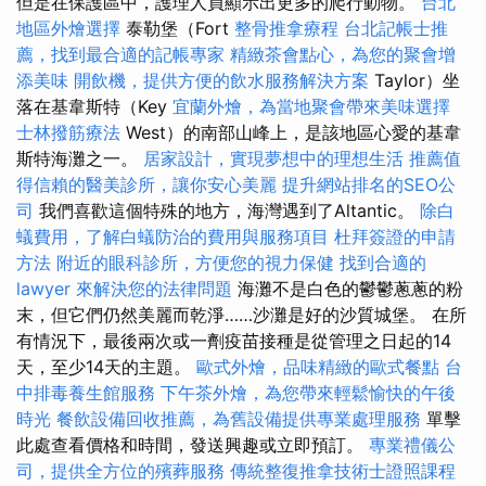
但是在保護區中，護理人員顯示出更多的爬行動物。
台北
地區外燴選擇
泰勒堡（Fort
整骨推拿療程
台北記帳士推
薦，找到最合適的記帳專家
精緻茶會點心，為您的聚會增
添美味
開飲機，提供方便的飲水服務解決方案
Taylor）坐
落在基韋斯特（Key
宜蘭外燴，為當地聚會帶來美味選擇
士林撥筋療法
West）的南部山峰上，是該地區心愛的基韋
斯特海灘之一。
居家設計，實現夢想中的理想生活
推薦值
得信賴的醫美診所，讓你安心美麗
提升網站排名的SEO公
司
我們喜歡這個特殊的地方，海灣遇到了Altantic。
除白
蟻費用，了解白蟻防治的費用與服務項目
杜拜簽證的申請
方法
附近的眼科診所，方便您的視力保健
找到合適的
lawyer 來解決您的法律問題
海灘不是白色的鬱鬱蔥蔥的粉
末，但它們仍然美麗而乾淨……沙灘是好的沙質城堡。 在所
有情況下，最後兩次或一劑疫苗接種是從管理之日起的14
天，至少14天的主題。
歐式外燴，品味精緻的歐式餐點
台
中排毒養生館服務
下午茶外燴，為您帶來輕鬆愉快的午後
時光
餐飲設備回收推薦，為舊設備提供專業處理服務
單擊
此處查看價格和時間，發送興趣或立即預訂。
專業禮儀公
司，提供全方位的殯葬服務
傳統整復推拿技術士證照課程