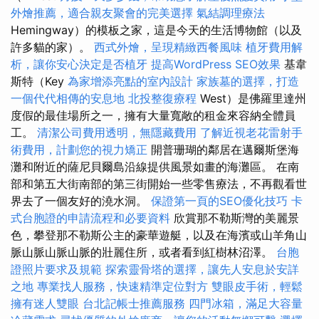
外燴推薦，適合親友聚會的完美選擇
氣結調理療法
Hemingway）的模板之家，這是今天的生活博物館（以及
許多貓的家）。
西式外燴，呈現精緻西餐風味
植牙費用解
析，讓你安心決定是否植牙
提高WordPress SEO效果
基韋
斯特（Key
為家增添亮點的室內設計
家族墓的選擇，打造
一個代代相傳的安息地
北投整復療程
West）是佛羅里達州
度假的最佳場所之一，擁有大量寬敞的租金來容納全體員
工。
清潔公司費用透明，無隱藏費用
了解近視老花雷射手
術費用，計劃您的視力矯正
開普珊瑚的鄰居在邁爾斯堡海
灘和附近的薩尼貝爾島沿線提供風景如畫的海灘區。 在南
部和第五大街南部的第三街開始一些零售療法，不再觀看世
界去了一個友好的澆水洞。
保證第一頁的SEO優化技巧
卡
式台胞證的申請流程和必要資料
欣賞那不勒斯灣的美麗景
色，攀登那不勒斯公主的豪華遊艇，以及在海濱或山羊角山
脈山脈山脈山脈的壯麗住所，或者看到紅樹林沼澤。
台胞
證照片要求及規範
探索靈骨塔的選擇，讓先人安息於安詳
之地
專業找人服務，快速精準定位對方
雙眼皮手術，輕鬆
擁有迷人雙眼
台北記帳士推薦服務
四門冰箱，滿足大容量