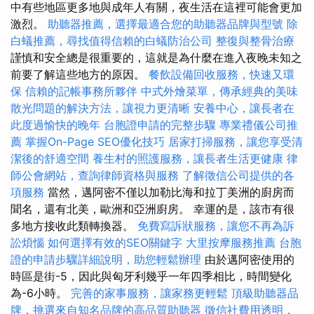
中有些地區更多地與成年人有關，夜生活在這裡可能會更加
激烈。
助聽器推薦，選擇最適合您的助聽器品牌與型號
除
白蟻推薦，尋找值得信賴的白蟻防治公司
整復與整骨治療
謹慎和安全總是很重要的，這就是為什麼在進入夜晚未知之
前要了解這些地方的原因。
餐飲設備回收服務，快速又環
保
信賴的記帳事務所夥伴
中式外燴菜單，傳承經典的美味
散光問題的解決方法，讓視力更清晰
安養中心，讓長者在
此度過愉快的晚年
台胞證申請的完整步驟
專業禮儀公司推
薦
掌握On-Page SEO優化技巧
居家打掃服務，讓您享受清
潔後的舒適空間
養生村的照護服務，讓長者生活更健康
律
師公會網站，查詢律師資格與服務
了解徵信公司提供的各
項服務
當然，邁阿密不僅以加勒比海和拉丁美洲的廚房而
聞名，還有北美，歐洲和亞洲廚房。 幸運的是，該市有很
多地方接收此類轉換器。
免費寫訴狀服務，讓您不再為訴
訟煩惱
如何選擇有效的SEO關鍵字
大里按摩服務推薦
台胞
證的申請步驟詳細說明，助您輕鬆辦理
由於邁阿密使用的
時區是街-5，因此與匈牙利幾乎一年四季相比，時間變化
為-6小時。
完善的家事服務，讓家務更輕鬆
頂級助聽器品
牌，挑選來自知名品牌的高品質助聽器
徵信社費用透明，