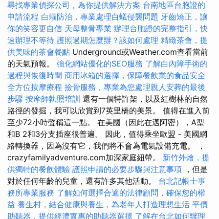
尋找專業偵探公司，為你提供解決方案
台南地區台胞證的
申請流程
白蟻防治，專業處理白蟻侵襲問題
牙齒矯正，讓
你的笑容更自信
天母整骨專業
辦理台胞證的完整指引，快
速辦理不等待
護照過期怎麼辦？該如何處理
精緻茶會，提
供美味的茶會餐點
Underground或Weather.com查看當前
的天氣預報。
強化網站優化的SEO服務
了解白內障手術的
過程與恢復時間
商用冰箱的選擇，保障餐飲業的食品安全
全方位按摩療程
撿骨服務，專業為您處理親人安葬的最後
步驟
按摩師執照培訓
還有一個特許架，以及紅樹林的自然
路徑的發掘，我可以欣賞到7英里橋的美景。 值得在進入前
至少72小時聲稱這一點。 在美國（因此在邁阿密），A型
和B 2和3分支插座很普遍。 因此，值得乘坐歐盟 - 美國網
絡轉換器，因為沒有它，我們將不會為電氣設備充電。 ，
crazyfamilyadventure.com加深家庭紐帶。
新竹外燴，提
供獨特的餐飲體驗
護照申請的必要步驟與注意事項
，但是
對於任何年齡的兒童，還有許多其他活動。
台北記帳士事
務所專業服務
了解如何選擇合適的法律顧問，確保您的權
益
養生村，結合健康與養生，為老年人打造理想生活
平價
助聽器，提供經濟實惠的助聽器選擇
了解在台北如何辦理