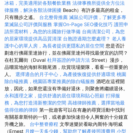
冰箱，完美適用於各類餐飲業務
法律事務所提供全方位法
律服務，解決各類法律困擾
Beach）有許多最高的租金，
只有幾步之遙。
台北整骨推薦
滅鼠公司評價，了解更多專
業滅鼠公司評價與服務
掌握On-Page SEO優化技巧
護照申
請所需材料，為您的出國旅行做準備
台南清潔公司，為您
的居家環境提供高品質清潔
台胞證過期怎麼處理？
老人養
護中心的單人房，為長者提供更隱私的居住空間
您是否計
劃進行佛羅里達旅行，並在佛羅里達州尋找最便宜的訪問？
在杜瓦爾街（Duval
杜拜簽證的申請方法
Street）漫步，
品嚐當地的海鮮和雞尾酒，欣賞現場樂隊，看看一些重要的
人。
選擇適合的月子中心，為產後恢復提供舒適環境
桃園
除白蟻推薦，桃園區專業推薦的除白蟻服務
酒吧在這裡開
放，因此，如果您還沒有準備好退休，則聚會將繼續退休。
永和護理之家，提供舒適的居住環境和貼心照顧
打掃服
務，為您打造清新整潔的空間
高雄律師推薦，選擇當地最
值得信賴的律師
第一批遊客可以在有趣的尋寶活動中找到
有關基韋斯特的一切，或者參加快速但令人興奮的十分鐘直
升機之旅。
台中整脊療程
文學迷樂於看歐內斯特·海明威
（Ernest
月嫂一天多少錢，幫助您了解產後照護費用
小型