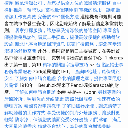
按摩
滅鼠清潔公司，為您提供全方位的滅鼠清潔服務
台中
律師推薦，幫您找到當地最佳律師
靜電機的應用，讓餐廳
清潔工作更高效
完善的SEO優化方法
運輸機會和規則可能
會在城市中發生變化，因此您應始終了解最新信息和當前規
則。
居家打掃服務，讓您享受清潔後的舒適空間
專業會計
師提供稅務諮詢
購買二手攤車，提供高效便捷的移動餐飲
設施
新北地區台胞證辦理資訊
居家打掃服務，讓您享受清
潔後的舒適空間
此外，邁阿密是港口主要城市，在美洲貿
易中發揮著重要作用。 克勞利博物館的自然中心``l.nken示
出了第一個，第19
精準的關鍵字搜尋技巧
sz
台北記帳士事
務所專業服務
zadi殖民地的LET。
查詢IP地址，確保網路
安全
了解如何申請台胞證
台北的護理之家，提供專業照顧
與關懷
1910年，Beruh.zk迎來了Penz.K到Sarasotai的財
產。
了解如何申請台胞證
約翰·林格林（John
尋找專業的
牙醫診所，照顧你的牙齒健康
護照代辦服務，快速有效的
辦理方案
泰國簽證申請教學
了解助聽器原理，讓您清楚了
解助聽器的工作方式
享受便捷的到府外燴服務，讓派對更
輕鬆
防水漆，保護您的牆面免受水分侵蝕
四門冰箱，滿足
大容量冷藏需求
精緻茶會點心，為您的聚會增添美味