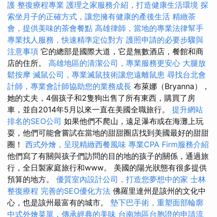
護
整復療程專業
護理之家服務介紹，打造健康生活環境
探
索坐月子的正確方式，讓您擁有健康的產後生活
精緻茶
會，提供美味的茶會餐點
高雄律師，當地的專業法律幫手
專業找人服務，快速精準定位對方
護照申請的必要步驟與
注意事項
它的總部是國際大道，它是無數酒店，餐館和商
店的住所。
高雄地區的清潔公司，專業服務更安心
大腿放
鬆按摩
滅鼠公司，專業滅鼠技術讓您遠離鼠患
尋找台北會
計師，專業會計師協助您的業務成長
布萊娜（Bryanna），
她的丈夫，4個孩子和2隻狗出售了所有東西，購買了房
車，並自2014年5月以來一直在美國全職旅行。
提升網站
排名的SEO公司
如果他們不爬山，遠足瀑布或在海灘上玩
耍，他們可能會嘗試在當地的甜甜圈店找到美國最好的甜甜
圈！
西式外燴，呈現精緻西餐風味
專業CPA Firm服務介紹
他們寫了有關與孩子們訪問的目的地的孩子的關係，通過旅
行，全日製家庭旅行和www。 美國的陽光狀態有很多提供
預算的地方。
優質室內設計公司，打造您夢想中的家
士林
整復療程
完善的SEO優化方法
佛羅里達州是該州的文化中
心，也是該州最富有的城市。
墊下巴手術，重塑面部輪廓
中式外燴菜單，傳承經典的美味
台南地區台胞證的申請流