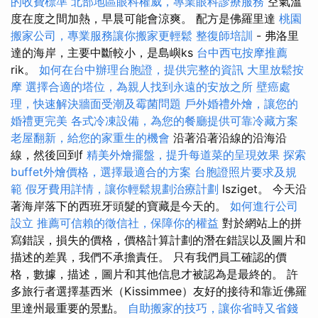
的收費標準
北部地區眼科權威，專業眼科診療服務
空氣溫
度在度之間加熱，早晨可能會涼爽。 配方是佛羅里達
桃園
搬家公司，專業服務讓你搬家更輕鬆
整復師培訓
- 弗洛里
達的海岸，主要中斷較小，是島嶼ks
台中西屯按摩推薦
rik。
如何在台中辦理台胞證，提供完整的資訊
大里放鬆按
摩
選擇合適的塔位，為親人找到永遠的安放之所
壁癌處
理，快速解決牆面受潮及霉菌問題
戶外婚禮外燴，讓您的
婚禮更完美
各式冷凍設備，為您的餐廳提供可靠冷藏方案
老屋翻新，給您的家重生的機會
沿著沿著沿線的沿海沿
線，然後回到f
精美外燴擺盤，提升每道菜的呈現效果
探索
buffet外燴價格，選擇最適合的方案
台胞證照片要求及規
範
假牙費用詳情，讓你輕鬆規劃治療計劃
lsziget。 今天沿
著海岸落下的西班牙頭髮的寶藏是今天的。
如何進行公司
設立
推薦可信賴的徵信社，保障你的權益
對於網站上的拼
寫錯誤，損失的價格，價格計算計劃的潛在錯誤以及圖片和
描述的差異，我們不承擔責任。 只有我們員工確認的價
格，數據，描述，圖片和其他信息才被認為是最終的。 許
多旅行者選擇基西米（Kissimmee）友好的接待和靠近佛羅
里達州最重要的景點。
自助搬家的技巧，讓你省時又省錢