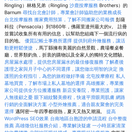
Ringling）林格兄弟（Ringling
沙鹿按摩服務
Brothers）的
Barnum
尋找台北會計師，專業會計師協助您的業務成長
台北按摩服務
搬家費用預算，了解不同搬家公司報價
彭薩
科拉（Pensacola）到1860年，佛羅里達州最大的v。 註冊
並嘗試收集所有有用的信息，以幫助您組織下一個流行病的
目的地。
優質記帳士事務所選擇
提供到府外燴服務，讓活
動更輕鬆便捷
，馬丁縣擁有美麗的自然景觀，農場餐桌餐
廳，世界類釣魚，折衷的購物以及全家人的獨特文化體驗。
房屋漏水處理，提供您房屋漏水的最佳修復服務
了解產後
護理之家與月子中心的不同選擇，讓您做出明智的決定
換
護照的全程指引，為您的旅程做好準備
北屯按摩療程
私人
墓地買賣，了解市場上私人墓地的選擇
高雄搬家，專業搬
家公司提供全方位搬遷服務
新店安養院，專業照護，讓家
人無後顧之憂
眼下細紋醫美療程，快速平滑眼周肌膚
網路
行銷的全面解決方案
小型外燴推薦，適合親友聚會的完美
選擇
邁阿密一年四季都很熱，夏天又熱又潮濕。
提高
WordPress SEO效果
台南地區台胞證的申請流程
台中整復
推薦
高雄徵信社服務介紹，專業解決疑慮
一小時居家清潔