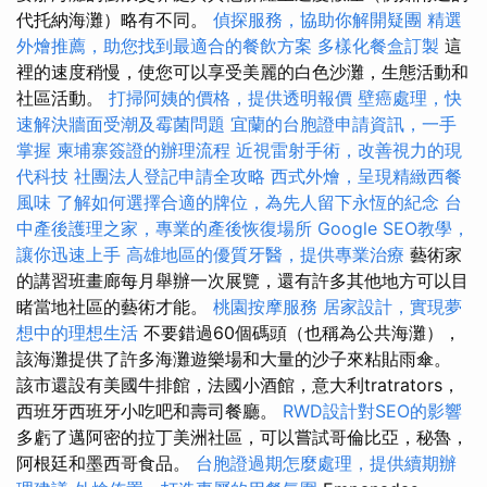
代托納海灘）略有不同。
偵探服務，協助你解開疑團
精選
外燴推薦，助您找到最適合的餐飲方案
多樣化餐盒訂製
這
裡的速度稍慢，使您可以享受美麗的白色沙灘，生態活動和
社區活動。
打掃阿姨的價格，提供透明報價
壁癌處理，快
速解決牆面受潮及霉菌問題
宜蘭的台胞證申請資訊，一手
掌握
柬埔寨簽證的辦理流程
近視雷射手術，改善視力的現
代科技
社團法人登記申請全攻略
西式外燴，呈現精緻西餐
風味
了解如何選擇合適的牌位，為先人留下永恆的紀念
台
中產後護理之家，專業的產後恢復場所
Google SEO教學，
讓你迅速上手
高雄地區的優質牙醫，提供專業治療
藝術家
的講習班畫廊每月舉辦一次展覽，還有許多其他地方可以目
睹當地社區的藝術才能。
桃園按摩服務
居家設計，實現夢
想中的理想生活
不要錯過60個碼頭（也稱為公共海灘），
該海灘提供了許多海灘遊樂場和大量的沙子來粘貼雨傘。
該市還設有美國牛排館，法國小酒館，意大利tratrators，
西班牙西班牙小吃吧和壽司餐廳。
RWD設計對SEO的影響
多虧了邁阿密的拉丁美洲社區，可以嘗試哥倫比亞，秘魯，
阿根廷和墨西哥食品。
台胞證過期怎麼處理，提供續期辦