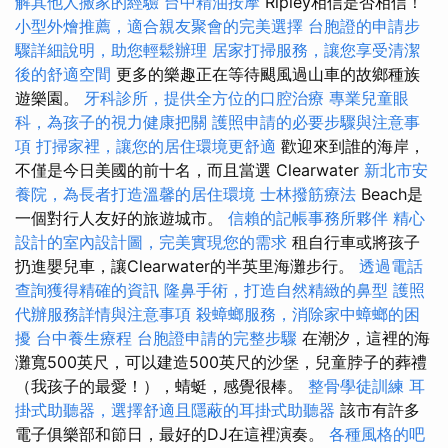
解其他人搬家的經驗
台中精油按摩
Ripley相信是否相信！
小型外燴推薦，適合親友聚會的完美選擇
台胞證的申請步
驟詳細說明，助您輕鬆辦理
居家打掃服務，讓您享受清潔
後的舒適空間
更多的樂趣正在等待颶風過山車的故鄉種族
遊樂園。
牙科診所，提供全方位的口腔治療
專業兒童眼
科，為孩子的視力健康把關
護照申請的必要步驟與注意事
項
打掃家裡，讓您的居住環境更舒適
歡迎來到誰的海岸，
不僅是今日美國的前十名，而且當選 Clearwater
新北市安
養院，為長者打造溫馨的居住環境
士林撥筋療法
Beach是
一個對行人友好的旅遊城市。
信賴的記帳事務所夥伴
精心
設計的室內設計圖，完美實現您的需求
租自行車或將孩子
扔進嬰兒車，讓Clearwater的半英里海灘步行。
透過電話
查詢獲得精確的資訊
隆鼻手術，打造自然精緻的鼻型
護照
代辦服務詳情與注意事項
殺蟑螂服務，消除家中蟑螂的困
擾
台中養生療程
台胞證申請的完整步驟
在潮汐，這裡的海
灘寬500英尺，可以建造500英尺的沙堡，兒童脖子的葬禮
（我孩子的最愛！），蜻蜓，感覺很棒。
整骨學徒訓練
耳
掛式助聽器，選擇舒適且隱蔽的耳掛式助聽器
該市有許多
電子俱樂部和節日，最好的DJ在這裡演奏。
各種風格的吧