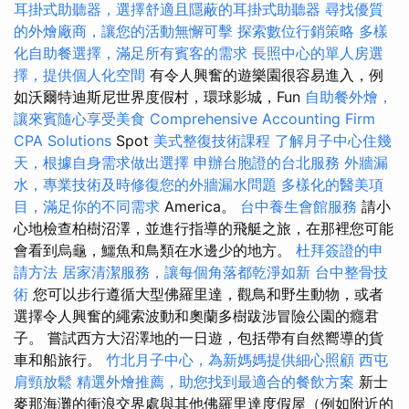
耳掛式助聽器，選擇舒適且隱蔽的耳掛式助聽器
尋找優質
的外燴廠商，讓您的活動無懈可擊
探索數位行銷策略
多樣
化自助餐選擇，滿足所有賓客的需求
長照中心的單人房選
擇，提供個人化空間
有令人興奮的遊樂園很容易進入，例
如沃爾特迪斯尼世界度假村，環球影城，Fun
自助餐外燴，
讓來賓隨心享受美食
Comprehensive Accounting Firm
CPA Solutions
Spot
美式整復技術課程
了解月子中心住幾
天，根據自身需求做出選擇
申辦台胞證的台北服務
外牆漏
水，專業技術及時修復您的外牆漏水問題
多樣化的醫美項
目，滿足你的不同需求
America。
台中養生會館服務
請小
心地檢查柏樹沼澤，並進行指導的飛艇之旅，在那裡您可能
會看到烏龜，鱷魚和鳥類在水邊少的地方。
杜拜簽證的申
請方法
居家清潔服務，讓每個角落都乾淨如新
台中整骨技
術
您可以步行遵循大型佛羅里達，觀鳥和野生動物，或者
選擇令人興奮的繩索波動和奧蘭多樹跋涉冒險公園的癮君
子。 嘗試西方大沼澤地的一日遊，包括帶有自然嚮導的貨
車和船旅行。
竹北月子中心，為新媽媽提供細心照顧
西屯
肩頸放鬆
精選外燴推薦，助您找到最適合的餐飲方案
新士
麥那海灘的衝浪交界處與其他佛羅里達度假屋（例如附近的