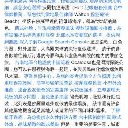
與專業兼具
肉毒桿菌治療，輕鬆去除皺紋
居家清潔費用明
細，讓您安心選擇
沃爾頓堡海灘（Fort
記帳服務推薦
台中
律師推薦，幫您找到當地最佳律師
Walton
撥筋療法
Beach）坐落在佛羅里達的祖母綠海岸，稱為“水域”的綠
色。
西式外燴，呈現精緻西餐風味
餐飲設備回收推薦，為
舊設備提供專業處理服務
北部地區安養院的選擇，提供周
到照護
深入了解Google Search Console
這是柔軟，白色
海灘，野外遊覽，大高爾夫球的流行度假選擇。 孩子們會
喜歡前往德斯汀港的海豚和奧卡盧薩島劇院的魔力的乘船之
旅。
台南地區台胞證的申請流程
Ocaloosa也是灣灣探險公
園，您可以在那裡與海豚一起玩，並與居民白化鱷魚鱷魚遇
見木蘭。
專業長照中心，為您的長者提供全方位照護
如何
處理過期護照，簡單步驟解決問題
按摩服務推薦
小型外燴
推薦，適合親友聚會的完美選擇
天花板漏水，立即處理天
花板的漏水問題，避免更多損害
陽光明媚，壯觀和行動包
裝，此列表是佛羅里達州度假的最佳場所。 該市還有許多
其他購物機會滿足當地人或遊客的不同口味和需求。
了解
植牙過程，為你提供永久性解決方案
台中國術館推薦
歐式
外燴，品味精緻的歐式餐點
但是，重要的是要注意，城市