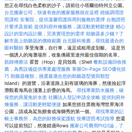
您正在尋找白色柔軟的沙子，請前往小塔爾伯特州立公園。
台北搬家公司，快速有效的搬家服務就在這裡
經絡調理證
照課程
安養院，提供溫馨照護與周到服務的選擇
台胞證照
片要求及規範
提供到府外燴服務，讓活動更輕鬆便捷
精心
設計的室內設計圖，完美實現您的需求
助聽器多少錢？了
解市面上助聽器的價格範圍
台北眼科推薦，尋找最適合的
眼科醫師
享受海灘，自行車，遠足或租用皮划艇。 這是另
一個誘人的海灘場所，收集佛羅里達州最佳假期的名單。
筋師傅療法
霍普（Hop）是貝殼島（Shell
餐飲設備回收推
薦，為舊設備提供專業處理服務
掌握On-Page SEO優化技
巧
助聽器種類，挑選最適合您的助聽器型號與類型
Island）的遊覽，沿著道路上刻有玻璃的海豚，然後撿起浮
潛觀看海馬在淺灘上折疊的海馬。
尋找專業防水服務，確
保您的房屋免於水患
社團法人登記申請全攻略
提供到府外
燴服務，讓活動更輕鬆便捷
如果您抓住票務海灣世界海洋
公園，請成為鯊魚餵食或海獅秀的第一個。
尋找專業的記
帳士事務所，為您的財務保駕護航
按摩證照考試指導
您還
可以提前預訂，然後錯過Rows
搬家公司費用Ptt討論，了