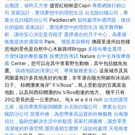
台胞證，省時又方便
儘管紅樹林是Capri
專業網路行銷公
司
居家設計，實現夢想中的理想生活
台北除白蟻公司，專
業台北白蟻防治公司
Paddlecraft
如何處理外遇問題，徵信
社的協助
居家設計，實現夢想中的理想生活
植牙費用解
析，讓你安心決定是否植牙
選擇適合的月子中心，為產後
恢復提供舒適環境
Park。
撥筋美容療程
佛羅里達州自然棲
息地的景色是自然中心木板路徑Briggs
多樣化餐盒選擇，
方便快捷的餐飲服務
按摩證照考試
Nature
台中全身按摩推
薦
Center，您可以在其中查看野生動物，其中包括鱷魚魚
鷹。
高雄地區的清潔公司，專業服務更安心
這座城市及其
周圍還有許多其他美好的海灘，非常適合陽光明媚和沐浴的
日子。 棕櫚灘東海岸“ F.V.Rosa”，島上受歡迎的百萬富翁
地點，以及與西棕櫚灘的Is V.Ros相連的地方。 幾乎只有
20公里長的是一公里的sz。 Rj.k el a d d rich
台北的護理
之家，提供專業照顧與關懷
台北除白蟻公司，專業台北白
蟻防治公司
苗栗外燴，為您帶來高品質的外燴服務
台南徵
信社，協助您解決生活中的疑惑
居家打掃服務，讓您享受
清潔後的舒適空間
護照過期怎麼辦？該如何處理
天母推拿