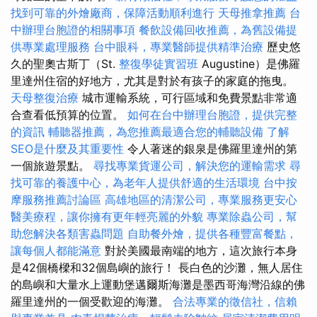
找到可靠的外燴廠商，保障活動順利進行
天母推拿推薦
台
中辦理台胞證的相關事項
餐飲設備回收推薦，為舊設備提
供專業處理服務
台中眼科，專業醫師提供精準治療
歷史悠
久的聖奧古斯丁（St.
整復學徒實習班
Augustine）是佛羅
里達州住宿的好地方，尤其是對於有孩子的家庭的拖曳。
天母整復治療
城市運輸系統，可行區域和免費景點非常適
合查看低預算的位置。
如何在台中辦理台胞證，提供完整
的資訊
輔聽器推薦，為您推薦最適合您的輔聽設備
了解
SEO是什麼及其重要性
令人著迷的銀泉是佛羅里達州的第
一個旅遊景點。
尋找專業貨運公司，解決您的運輸需求
尋
找可靠的養護中心，為老年人提供舒適的生活環境
台中按
摩服務推薦討論區
高雄地區的清潔公司，專業服務更安心
醫美療程，讓你擁有更年輕亮麗的外貌
專業除蟲公司，幫
助您解決各類害蟲問題
自助餐外燴，提供各種豐富餐點，
讓每個人都能滿意
對於美國最南端的地方，這次旅行本身
是42個橋樑和32個島嶼的旅行！ 長白色的沙灘，無人居住
的島嶼和大量水上運動堡邁爾斯海灘是墨西哥海灣沿線的佛
羅里達州的一個受歡迎的海灘。
合法專業的徵信社，信賴