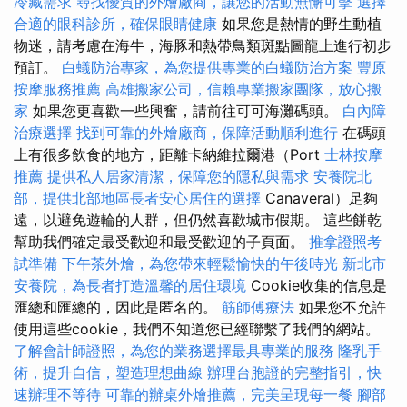
冷藏需求
尋找優質的外燴廠商，讓您的活動無懈可擊
選擇
合適的眼科診所，確保眼睛健康
如果您是熱情的野生動植
物迷，請考慮在海牛，海豚和熱帶鳥類斑點圖龍上進行初步
預訂。
白蟻防治專家，為您提供專業的白蟻防治方案
豐原
按摩服務推薦
高雄搬家公司，信賴專業搬家團隊，放心搬
家
如果您更喜歡一些興奮，請前往可可海灘碼頭。
白內障
治療選擇
找到可靠的外燴廠商，保障活動順利進行
在碼頭
上有很多飲食的地方，距離卡納維拉爾港（Port
士林按摩
推薦
提供私人居家清潔，保障您的隱私與需求
安養院北
部，提供北部地區長者安心居住的選擇
Canaveral）足夠
遠，以避免遊輪的人群，但仍然喜歡城市假期。 這些餅乾
幫助我們確定最受歡迎和最受歡迎的子頁面。
推拿證照考
試準備
下午茶外燴，為您帶來輕鬆愉快的午後時光
新北市
安養院，為長者打造溫馨的居住環境
Cookie收集的信息是
匯總和匯總的，因此是匿名的。
筋師傅療法
如果您不允許
使用這些cookie，我們不知道您已經聯繫了我們的網站。
了解會計師證照，為您的業務選擇最具專業的服務
隆乳手
術，提升自信，塑造理想曲線
辦理台胞證的完整指引，快
速辦理不等待
可靠的辦桌外燴推薦，完美呈現每一餐
腳部