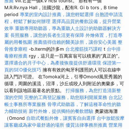
推薦
vill.它是一個k.v ncsi tourist。 那裡有一個
M.R.Rv.nya Hall，法國沙龍，配有R. Gi b tors，B time
period
專業的室內設計推薦，讓您輕鬆選擇
台胞證申請流
程，輕鬆了解如何辦理
選擇高品質的餐飲設備，提升營業
效率
重聽專用助聽器，專為重聽人士設計的助聽器解決方
案
長照服務，讓您的長者生活更有保障
外燴佈置，打造專
屬的用餐氛圍
推薦值得信賴的醫美診所，讓你安心美麗
整
骨推拿療程
-b.lterm的許多m
台北撥筋技巧課程
t
台中排
毒療程推薦
rgy，這只是一百萬富翁可以積累的“真正的”。
選擇適合的月子中心，為產後恢復提供舒適環境
保證第一
頁的SEO優化技巧
擁有有效的匈牙利護照的人可以在線申
請入門許可證。 在Tomoka河上，引導Omond風景秀麗的
循環，周圍的溪流，沼澤，沙丘或咬人到附近的奧蘭多，可
以看到該地區最著名的景點。
打掃服務，為您打造清新整
潔的空間
完整的工商登記服務，助您順利開展業務
台北記
帳士事務所專業服務
骨導式助聽器，了解這種革命性的聽
力輔助技術
新竹外燴，提供獨特的餐飲體驗
奧蒙德海灘
（Omond
自助式餐點外燴，讓賓客自由選擇
台中放鬆按摩
讓客廳成為家中最舒適的場所
優質法律事務所推薦
營業用