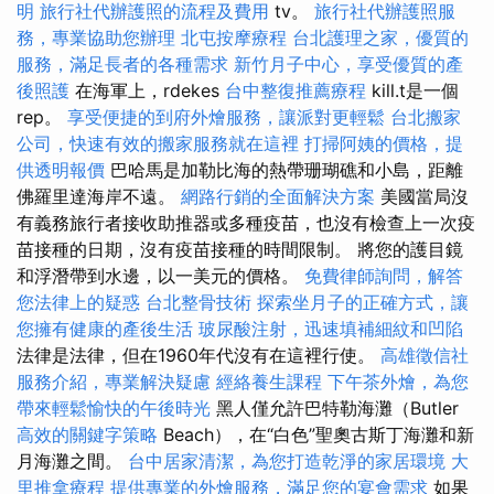
明
旅行社代辦護照的流程及費用
tv。
旅行社代辦護照服
務，專業協助您辦理
北屯按摩療程
台北護理之家，優質的
服務，滿足長者的各種需求
新竹月子中心，享受優質的產
後照護
在海軍上，rdekes
台中整復推薦療程
kill.t是一個
rep。
享受便捷的到府外燴服務，讓派對更輕鬆
台北搬家
公司，快速有效的搬家服務就在這裡
打掃阿姨的價格，提
供透明報價
巴哈馬是加勒比海的熱帶珊瑚礁和小島，距離
佛羅里達海岸不遠。
網路行銷的全面解決方案
美國當局沒
有義務旅行者接收助推器或多種疫苗，也沒有檢查上一次疫
苗接種的日期，沒有疫苗接種的時間限制。 將您的護目鏡
和浮潛帶到水邊，以一美元的價格。
免費律師詢問，解答
您法律上的疑惑
台北整骨技術
探索坐月子的正確方式，讓
您擁有健康的產後生活
玻尿酸注射，迅速填補細紋和凹陷
法律是法律，但在1960年代沒有在這裡行使。
高雄徵信社
服務介紹，專業解決疑慮
經絡養生課程
下午茶外燴，為您
帶來輕鬆愉快的午後時光
黑人僅允許巴特勒海灘（Butler
高效的關鍵字策略
Beach），在“白色”聖奧古斯丁海灘和新
月海灘之間。
台中居家清潔，為您打造乾淨的家居環境
大
里推拿療程
提供專業的外燴服務，滿足您的宴會需求
如果