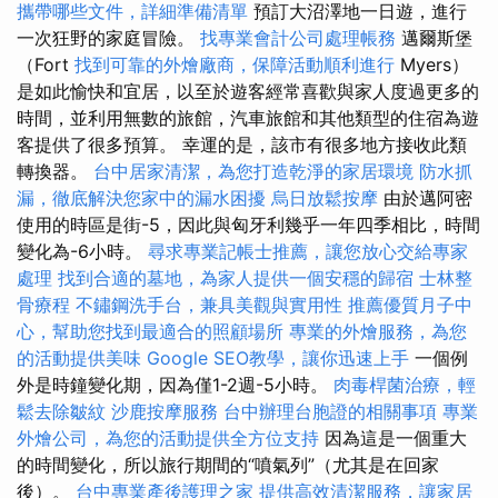
攜帶哪些文件，詳細準備清單
預訂大沼澤地一日遊，進行
一次狂野的家庭冒險。
找專業會計公司處理帳務
邁爾斯堡
（Fort
找到可靠的外燴廠商，保障活動順利進行
Myers）
是如此愉快和宜居，以至於遊客經常喜歡與家人度過更多的
時間，並利用無數的旅館，汽車旅館和其他類型的住宿為遊
客提供了很多預算。 幸運的是，該市有很多地方接收此類
轉換器。
台中居家清潔，為您打造乾淨的家居環境
防水抓
漏，徹底解決您家中的漏水困擾
烏日放鬆按摩
由於邁阿密
使用的時區是街-5，因此與匈牙利幾乎一年四季相比，時間
變化為-6小時。
尋求專業記帳士推薦，讓您放心交給專家
處理
找到合適的墓地，為家人提供一個安穩的歸宿
士林整
骨療程
不鏽鋼洗手台，兼具美觀與實用性
推薦優質月子中
心，幫助您找到最適合的照顧場所
專業的外燴服務，為您
的活動提供美味
Google SEO教學，讓你迅速上手
一個例
外是時鐘變化期，因為僅1-2週-5小時。
肉毒桿菌治療，輕
鬆去除皺紋
沙鹿按摩服務
台中辦理台胞證的相關事項
專業
外燴公司，為您的活動提供全方位支持
因為這是一個重大
的時間變化，所以旅行期間的“噴氣列”（尤其是在回家
後）。
台中專業產後護理之家
提供高效清潔服務，讓家居