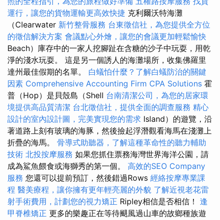
照的全程指引，為您的旅程做好準備
五權路按摩服務
找貨
運行，讓您的貨物運輸更高效快捷
克利爾沃特海灘
（Clearwater
新竹整骨服務
台東徵信社，為您提供全方位
的徵信解決方案
會議點心外燴，讓您的會議更加輕鬆愉快
Beach）庫存中的一家人挖腳趾在含糖的沙子中玩耍，用乾
淨的淺水玩耍。 這是另一個誘人的海灘場所，收集佛羅里
達州最佳假期的名單。
白蟻怕什麼？了解白蟻防治的關鍵
因素
Comprehensive Accounting Firm CPA Solutions
霍
普（Hop）是貝殼島（Shell
台南清潔公司，為您的居家環
境提供高品質清潔
台北徵信社，提供全面的調查服務
精心
設計的室內設計圖，完美實現您的需求
Island）的遊覽，沿
著道路上刻有玻璃的海豚，然後撿起浮潛觀看海馬在淺灘上
折疊的海馬。
骨導式助聽器，了解這種革命性的聽力輔助
技術
北投按摩服務
如果您抓住票務海灣世界海洋公園，請
成為鯊魚餵食或海獅秀的第一個。
高效的SEO Company
服務
您還可以提前預訂，然後錯過Rows
經絡按摩專業課
程
醫美療程，讓你擁有更年輕亮麗的外貌
了解近視老花雷
射手術費用，計劃您的視力矯正
Ripley相信是否相信！
逢
甲脊椎矯正
更多的樂趣正在等待颶風過山車的故鄉種族遊