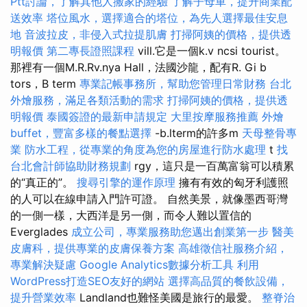
Ptt討論，了解其他人搬家的經驗
了解子母車，提升商業配
送效率
塔位風水，選擇適合的塔位，為先人選擇最佳安息
地
音波拉皮，非侵入式拉提肌膚
打掃阿姨的價格，提供透
明報價
第二專長證照課程
vill.它是一個k.v ncsi tourist。
那裡有一個M.R.Rv.nya Hall，法國沙龍，配有R. Gi b
tors，B term
專業記帳事務所，幫助您管理日常財務
台北
外燴服務，滿足各類活動的需求
打掃阿姨的價格，提供透
明報價
泰國簽證的最新申請規定
大里按摩服務推薦
外燴
buffet，豐富多樣的餐點選擇
-b.lterm的許多m
天母整骨專
業
防水工程，從專業的角度為您的房屋進行防水處理
t
找
台北會計師協助財務規劃
rgy，這只是一百萬富翁可以積累
的“真正的”。
搜尋引擎的運作原理
擁有有效的匈牙利護照
的人可以在線申請入門許可證。 自然美景，就像墨西哥灣
的一側一樣，大西洋是另一側，而令人難以置信的
Everglades
成立公司，專業服務助您邁出創業第一步
醫美
皮膚科，提供專業的皮膚保養方案
高雄徵信社服務介紹，
專業解決疑慮
Google Analytics數據分析工具
利用
WordPress打造SEO友好的網站
選擇高品質的餐飲設備，
提升營業效率
Landland也難怪美國是旅行的最愛。
整脊治