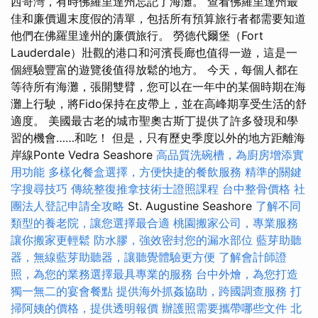
西哥灣，有時佛羅里達州忘記了海灘。 查看佛羅里達州最
佳和廉價週末度假的清單，包括所有預算旅行者都需要知道
他們在佛羅里達州的廉價旅行。 勞德代爾堡（Fort
Lauderdale）壯觀的港口和河濱長廊也值得一遊，這是一
個經驗豐富的遊覽後值得放鬆的地方。 今天，每個人都在
等待所有海灘，張開雙臂，您可以在一年中的某個時期在海
灘上行駛，將Fido保持在皮帶上，並在高峰期享受生活的舒
適度。 美國最古老的城市聖奧古斯丁提供了許多發現和學
習的機會……和吃！ 但是，只有歷史季度以外的地方距離海
岸線Ponte Vedra Seashore
高品質洗碗槽，為廚房增添實
用功能
多樣化餐盒選擇，方便快捷的餐飲服務
精準的關鍵
字搜尋技巧
傳統整復推拿技術士證照課程
台中整骨價格
社
團法人登記申請全攻略
St. Augustine Seashore
了解不同
類型的養老院，讓您選擇最合適
桃園搬家公司，專業服務
讓你搬家更輕鬆
防水膠，強效密封您的漏水部位
藍芽助聽
器，無線藍芽助聽器，讓聽覺體驗更方便
了解會計師證
照，為您的業務選擇最具專業的服務
台中外燴，為您打造
獨一無二的宴會餐點
提供海外抓姦協助，跨國調查服務
打
掃阿姨的價格，提供透明報價
辦護照需要攜帶哪些文件
北