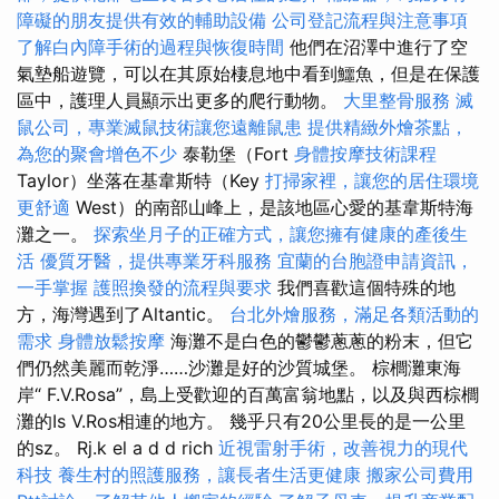
障礙的朋友提供有效的輔助設備
公司登記流程與注意事項
了解白內障手術的過程與恢復時間
他們在沼澤中進行了空
氣墊船遊覽，可以在其原始棲息地中看到鱷魚，但是在保護
區中，護理人員顯示出更多的爬行動物。
大里整骨服務
滅
鼠公司，專業滅鼠技術讓您遠離鼠患
提供精緻外燴茶點，
為您的聚會增色不少
泰勒堡（Fort
身體按摩技術課程
Taylor）坐落在基韋斯特（Key
打掃家裡，讓您的居住環境
更舒適
West）的南部山峰上，是該地區心愛的基韋斯特海
灘之一。
探索坐月子的正確方式，讓您擁有健康的產後生
活
優質牙醫，提供專業牙科服務
宜蘭的台胞證申請資訊，
一手掌握
護照換發的流程與要求
我們喜歡這個特殊的地
方，海灣遇到了Altantic。
台北外燴服務，滿足各類活動的
需求
身體放鬆按摩
海灘不是白色的鬱鬱蔥蔥的粉末，但它
們仍然美麗而乾淨……沙灘是好的沙質城堡。 棕櫚灘東海
岸“ F.V.Rosa”，島上受歡迎的百萬富翁地點，以及與西棕櫚
灘的Is V.Ros相連的地方。 幾乎只有20公里長的是一公里
的sz。 Rj.k el a d d rich
近視雷射手術，改善視力的現代
科技
養生村的照護服務，讓長者生活更健康
搬家公司費用