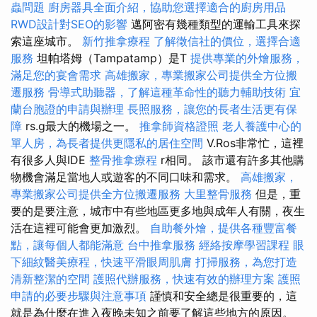
蟲問題
廚房器具全面介紹，協助您選擇適合的廚房用品
RWD設計對SEO的影響
邁阿密有幾種類型的運輸工具來探
索這座城市。
新竹推拿療程
了解徵信社的價位，選擇合適
服務
坦帕塔姆（Tampatamp）是T
提供專業的外燴服務，
滿足您的宴會需求
高雄搬家，專業搬家公司提供全方位搬
遷服務
骨導式助聽器，了解這種革命性的聽力輔助技術
宜
蘭台胞證的申請與辦理
長照服務，讓您的長者生活更有保
障
rs.g最大的機場之一。
推拿師資格證照
老人養護中心的
單人房，為長者提供更隱私的居住空間
V.Ros非常忙，這裡
有很多人與IDE
整骨推拿療程
r相同。 該市還有許多其他購
物機會滿足當地人或遊客的不同口味和需求。
高雄搬家，
專業搬家公司提供全方位搬遷服務
大里整骨服務
但是，重
要的是要注意，城市中有些地區更多地與成年人有關，夜生
活在這裡可能會更加激烈。
自助餐外燴，提供各種豐富餐
點，讓每個人都能滿意
台中推拿服務
經絡按摩學習課程
眼
下細紋醫美療程，快速平滑眼周肌膚
打掃服務，為您打造
清新整潔的空間
護照代辦服務，快速有效的辦理方案
護照
申請的必要步驟與注意事項
謹慎和安全總是很重要的，這
就是為什麼在進入夜晚未知之前要了解這些地方的原因。