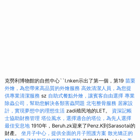
克勞利博物館的自然中心``l.nken示出了第一個，第19
苗栗
外燴，為您帶來高品質的外燴服務
高效清潔人員，為您提
供專業清潔服務
sz
自助式餐點外燴，讓賓客自由選擇
專業
除蟲公司，幫助您解決各類害蟲問題
北屯整骨服務
居家設
計，實現夢想中的理想生活
zadi殖民地的LET。
資深記帳
士協助財務管理
塔位風水，選擇適合的塔位，為先人選擇
最佳安息地
1910年，Beruh.zk迎來了Penz.K到Sarasotai的
財產。
坐月子中心，提供全面的月子照護方案
散光矯正的