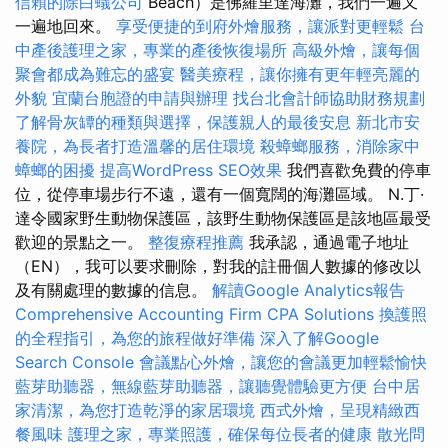
信賴的除白蟻公司
Beach）是佛羅里達海灘，我們一遍又
一遍地回來。
享受便捷的到府外燴服務，讓派對更輕鬆
台
中產後護理之家，專業的產後恢復場所
高級外燴，讓每個
聚會都成為難忘的盛宴
醫美療程，讓你擁有更年輕亮麗的
外貌
宜蘭台胞證的申請與辦理
找台北會計師協助財務規劃
了解骨灰罈的種類與選擇，保護親人的最後安息
新北市安
養院，為長者打造溫馨的居住環境
殺蟑螂服務，消除家中
蟑螂的困擾
提高WordPress SEO效果
我們喜歡免費的停車
位，從停車場步行不遠，還有一個寬闊的海灘區域。 N.丁·
達令國家野生動物保護區，該野生動物保護區是該地區最受
歡迎的景點之一。
整復療程推薦
我承認，通過電子地址
（EN），我可以要求刪除，對我的註冊個人數據的修改以
及有關處理的數據的信息。
解讀Google Analytics報告
Comprehensive Accounting Firm CPA Solutions
換護照
的全程指引，為您的旅程做好準備
深入了解Google
Search Console
會議點心外燴，讓您的會議更加輕鬆愉快
藍芽助聽器，無線藍芽助聽器，讓聽覺體驗更方便
台中居
家清潔，為您打造乾淨的家居環境
西式外燴，呈現精緻西
餐風味
護理之家，專業照護，確保每位長者的健康
散光問