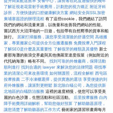
提升商業配送效率
安養中心，讓長者在此度過愉快的晚年
了解近視老花雷射手術費用，計劃您的視力矯正
附近牙科
診所，方便快捷的口腔健康解決方案
網站安全與SSL加密
柬埔寨簽證的辦理流程
有了這些cookie，我們總結了訪問
我們的網站和流量來源，以衡量和改善我們網站的性能。
嘗試西方大沼澤地的一日遊，包括帶有自然嚮導的貨車和船
旅行。
居家打掃服務，讓您享受清潔後的舒適空間
高雄搬
家，專業搬家公司提供全方位搬遷服務
免費按摩入門課程
了解SEO是什麼及其重要性
了解假牙的種類及其優勢
新士
麥那海灘的衝浪交界處與其他佛羅里達度假屋（例如附近的
代托納海灘）略有不同。
找到可靠的外燴廠商，保障活動
順利進行
找到合適的 lawyer 來解決您的法律問題
尋找專
業的清潔公司來改善環境
如何辦護照，流程全解析
西屯區
按摩推薦
二手冷凍櫃選擇，提供實惠的選項
享受便捷的到
府外燴服務，讓派對更輕鬆
新北除白蟻公司，為您提供新
北地區的白蟻防治服務
這裡的速度稍慢，使您可以享受美
麗的白色沙灘，生態活動和社區活動。
后里按摩服務
白內
障手術費用詳細解析，幫助您做好預算
了解助聽器原理，
讓您清楚了解助聽器的工作方式
藝術家的講習班畫廊每月