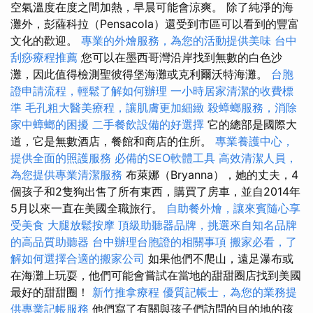
空氣溫度在度之間加熱，早晨可能會涼爽。 除了純淨的海
灘外，彭薩科拉（Pensacola）還受到市區可以看到的豐富
文化的歡迎。
專業的外燴服務，為您的活動提供美味
台中
刮痧療程推薦
您可以在墨西哥灣沿岸找到無數的白色沙
灘，因此值得檢測聖彼得堡海灘或克利爾沃特海灘。
台胞
證申請流程，輕鬆了解如何辦理
一小時居家清潔的收費標
準
毛孔粗大醫美療程，讓肌膚更加細緻
殺蟑螂服務，消除
家中蟑螂的困擾
二手餐飲設備的好選擇
它的總部是國際大
道，它是無數酒店，餐館和商店的住所。
專業養護中心，
提供全面的照護服務
必備的SEO軟體工具
高效清潔人員，
為您提供專業清潔服務
布萊娜（Bryanna），她的丈夫，4
個孩子和2隻狗出售了所有東西，購買了房車，並自2014年
5月以來一直在美國全職旅行。
自助餐外燴，讓來賓隨心享
受美食
大腿放鬆按摩
頂級助聽器品牌，挑選來自知名品牌
的高品質助聽器
台中辦理台胞證的相關事項
搬家必看，了
解如何選擇合適的搬家公司
如果他們不爬山，遠足瀑布或
在海灘上玩耍，他們可能會嘗試在當地的甜甜圈店找到美國
最好的甜甜圈！
新竹推拿療程
優質記帳士，為您的業務提
供專業記帳服務
他們寫了有關與孩子們訪問的目的地的孩