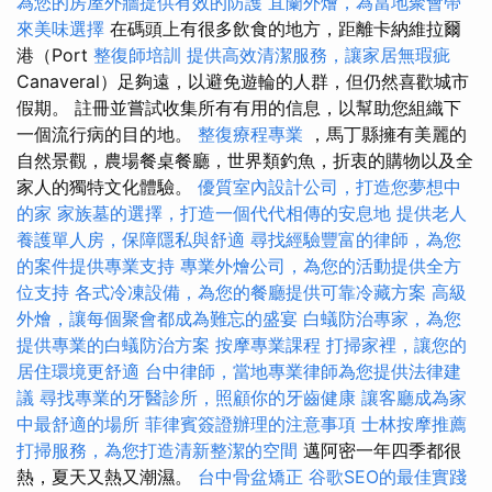
為您的房屋外牆提供有效的防護
宜蘭外燴，為當地聚會帶
來美味選擇
在碼頭上有很多飲食的地方，距離卡納維拉爾
港（Port
整復師培訓
提供高效清潔服務，讓家居無瑕疵
Canaveral）足夠遠，以避免遊輪的人群，但仍然喜歡城市
假期。 註冊並嘗試收集所有有用的信息，以幫助您組織下
一個流行病的目的地。
整復療程專業
，馬丁縣擁有美麗的
自然景觀，農場餐桌餐廳，世界類釣魚，折衷的購物以及全
家人的獨特文化體驗。
優質室內設計公司，打造您夢想中
的家
家族墓的選擇，打造一個代代相傳的安息地
提供老人
養護單人房，保障隱私與舒適
尋找經驗豐富的律師，為您
的案件提供專業支持
專業外燴公司，為您的活動提供全方
位支持
各式冷凍設備，為您的餐廳提供可靠冷藏方案
高級
外燴，讓每個聚會都成為難忘的盛宴
白蟻防治專家，為您
提供專業的白蟻防治方案
按摩專業課程
打掃家裡，讓您的
居住環境更舒適
台中律師，當地專業律師為您提供法律建
議
尋找專業的牙醫診所，照顧你的牙齒健康
讓客廳成為家
中最舒適的場所
菲律賓簽證辦理的注意事項
士林按摩推薦
打掃服務，為您打造清新整潔的空間
邁阿密一年四季都很
熱，夏天又熱又潮濕。
台中骨盆矯正
谷歌SEO的最佳實踐