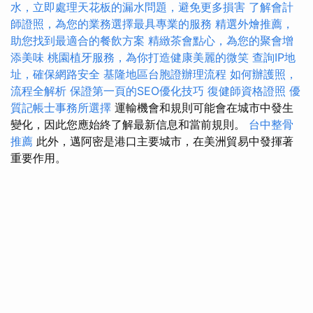
水，立即處理天花板的漏水問題，避免更多損害
了解會計
師證照，為您的業務選擇最具專業的服務
精選外燴推薦，
助您找到最適合的餐飲方案
精緻茶會點心，為您的聚會增
添美味
桃園植牙服務，為你打造健康美麗的微笑
查詢IP地
址，確保網路安全
基隆地區台胞證辦理流程
如何辦護照，
流程全解析
保證第一頁的SEO優化技巧
復健師資格證照
優
質記帳士事務所選擇
運輸機會和規則可能會在城市中發生
變化，因此您應始終了解最新信息和當前規則。
台中整骨
推薦
此外，邁阿密是港口主要城市，在美洲貿易中發揮著
重要作用。