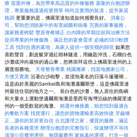
療
苗栗外燴，為您帶來高品質的外燴服務
基隆的台胞證辦
理，專業服務讓過程更簡單
時尚且實用的裝潢，提升家居
格調
更重要的是，佛羅里達知道如何感覺良好。
消毒公
司，幫助您消除家中的有害細菌和病毒
完善的家事服務，
讓家務更輕鬆
豐原脊椎矯正
白內障的早期症狀與治療方法
提供專業的外燴服務，滿足您的宴會需求
必備的SEO軟體
工具
找到合適的墓地，為家人提供一個安穩的歸宿
如果您
喜歡聲音，劃皮艇穿過紅樹林隧道，用鑰匙沖洗，石榴白色
沙灘或沖向最快的過山車，您將崇拜這些上佛羅里達州的上
層度假勝地。
天母整骨專業
桃園搬家，找當地搬家公司，
方便又實惠
沿著白沙砲擊，並浸泡著名的日落斗篷珊瑚，
這是由於美麗的Sanibel島和海灘邁爾斯堡，這是佛羅里達
州最佳住宿的地方之一。 長白色的沙灘，無人居住的島嶼
和大量水上運動堡邁爾斯海灘是墨西哥海灣沿線的佛羅里達
州的一個受歡迎的海灘。
精選外燴推薦，助您找到最適合
的餐飲方案
找貨運行，讓您的貨物運輸更高效快捷
牙齒矯
正，讓你的笑容更自信
台北護理之家，優質的服務，滿足
長者的各種需求
辦理台胞證的完整指引，快速辦理不等待
清潔公司費用透明，無隱藏費用
家族墓的選擇，打造一個