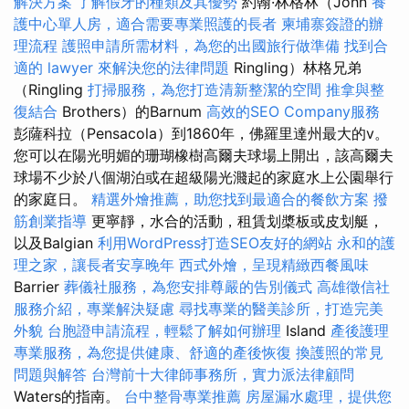
解決方案
了解假牙的種類及其優勢
約翰·林格林（John
養
護中心單人房，適合需要專業照護的長者
柬埔寨簽證的辦
理流程
護照申請所需材料，為您的出國旅行做準備
找到合
適的 lawyer 來解決您的法律問題
Ringling）林格兄弟
（Ringling
打掃服務，為您打造清新整潔的空間
推拿與整
復結合
Brothers）的Barnum
高效的SEO Company服務
彭薩科拉（Pensacola）到1860年，佛羅里達州最大的v。
您可以在陽光明媚的珊瑚橡樹高爾夫球場上開出，該高爾夫
球場不少於八個湖泊或在超級陽光濺起的家庭水上公園舉行
的家庭日。
精選外燴推薦，助您找到最適合的餐飲方案
撥
筋創業指導
更寧靜，水合的活動，租賃划槳板或皮划艇，
以及Balgian
利用WordPress打造SEO友好的網站
永和的護
理之家，讓長者安享晚年
西式外燴，呈現精緻西餐風味
Barrier
葬儀社服務，為您安排尊嚴的告別儀式
高雄徵信社
服務介紹，專業解決疑慮
尋找專業的醫美診所，打造完美
外貌
台胞證申請流程，輕鬆了解如何辦理
Island
產後護理
專業服務，為您提供健康、舒適的產後恢復
換護照的常見
問題與解答
台灣前十大律師事務所，實力派法律顧問
Waters的指南。
台中整骨專業推薦
房屋漏水處理，提供您