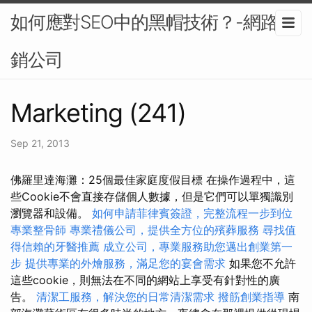
如何應對SEO中的黑帽技術？-網路行
銷公司
Marketing (241)
Sep 21, 2013
佛羅里達海灘：25個最佳家庭度假目標 在操作過程中，這
些Cookie不會直接存儲個人數據，但是它們可以單獨識別
瀏覽器和設備。
如何申請菲律賓簽證，完整流程一步到位
專業整骨師
專業禮儀公司，提供全方位的殯葬服務
尋找值
得信賴的牙醫推薦
成立公司，專業服務助您邁出創業第一
步
提供專業的外燴服務，滿足您的宴會需求
如果您不允許
這些cookie，則無法在不同的網站上享受有針對性的廣
告。
清潔工服務，解決您的日常清潔需求
撥筋創業指導
南