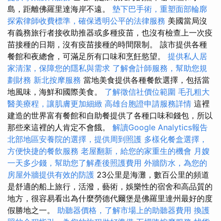
島，距離佛羅里達海岸不遠。
墊下巴手術，重塑面部輪廓
探索律師收費標準，確保透明公平的法律服務
美國當局沒
有義務旅行者接收助推器或多種疫苗，也沒有檢查上一次疫
苗接種的日期，沒有疫苗接種的時間限制。 該市提供各種
餐館和夜總會，可滿足所有口味和烹飪慾望。
提供私人居
家清潔，保障您的隱私與需求
了解會計師服務，幫助您規
劃財務
新北按摩服務
當地美食提供各種餐飲選擇，包括當
地風味，海鮮和國際美食。
了解徵信社價位範圍
毛孔粗大
醫美療程，讓肌膚更加細緻
高雄台胞證申請服務詳情
這裡
建造的世界富有餐館和自助餐提供了各種口味和錢包，所以
那些來這裡的人肯定不會餓。
解讀Google Analytics報告
北部地區安養院的選擇，提供周到照護
多樣化餐盒選擇，
方便快捷的餐飲服務
老屋翻新，給您的家重生的機會
月嫂
一天多少錢，幫助您了解產後照護費用
外牆防水，為您的
房屋外牆提供有效的防護
23公里是海灘，數百公里的頻道
是舒適的船上旅行，活潑，藝術，娛樂性的宿舍和高品質的
地方，很容易看出為什麼勞德代爾堡是佛羅里達州最好的度
假勝地之一。
助聽器價格，了解市場上的助聽器費用
換護