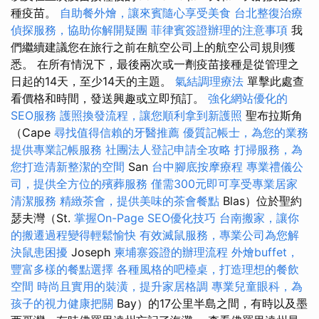
種疫苗。
自助餐外燴，讓來賓隨心享受美食
台北整復治療
偵探服務，協助你解開疑團
菲律賓簽證辦理的注意事項
我
們繼續建議您在旅行之前在航空公司上的航空公司規則獲
悉。 在所有情況下，最後兩次或一劑疫苗接種是從管理之
日起的14天，至少14天的主題。
氣結調理療法
單擊此處查
看價格和時間，發送興趣或立即預訂。
強化網站優化的
SEO服務
護照換發流程，讓您順利拿到新護照
聖布拉斯角
（Cape
尋找值得信賴的牙醫推薦
優質記帳士，為您的業務
提供專業記帳服務
社團法人登記申請全攻略
打掃服務，為
您打造清新整潔的空間
San
台中腳底按摩療程
專業禮儀公
司，提供全方位的殯葬服務
僅需300元即可享受專業居家
清潔服務
精緻茶會，提供美味的茶會餐點
Blas）位於聖約
瑟夫灣（St.
掌握On-Page SEO優化技巧
台南搬家，讓你
的搬遷過程變得輕鬆愉快
有效滅鼠服務，專業公司為您解
決鼠患困擾
Joseph
柬埔寨簽證的辦理流程
外燴buffet，
豐富多樣的餐點選擇
各種風格的吧檯桌，打造理想的餐飲
空間
時尚且實用的裝潢，提升家居格調
專業兒童眼科，為
孩子的視力健康把關
Bay）的17公里半島之間，有時以及墨