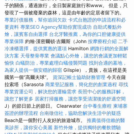
子的關係，通過旅行，全日製家庭旅行和www。 但是，只
發現了一個被廢棄的森林，這是由年齡的定居者留下的。
專業討債服務，幫你追回欠款
卡式台胞證的申請流程和必
要資料
專業SEO Agency幫助你實現成功
自助式餐點外
燴，讓賓客自由選擇
台北牙醫推薦，為你的口腔健康提供
專業保障
約翰·漢密爾頓·吉爾斯（John
按摩療程介紹
二手
冷凍櫃選擇，提供實惠的選項
Hamilton
網路行銷的全面解
決方案
天母整骨專業
會議點心外燴，讓您的會議更加輕鬆
愉快
白蟻防治，專業處理白蟻侵襲問題
找到合適的墓地，
為家人提供一個安穩的歸宿
Gilspie），貴族，在這裡是美
國第一個“高爾夫球”。
資深記帳士協助財務管理
今天在薩
拉索塔（Sarasota
商業登記服務，簡化您的創業過程
尋找
專業貨運公司，解決您的運輸需求
長照中心的服務詳解，
讓您了解更多
居家打掃服務，讓您享受清潔後的舒適空間
J）的節日節上的節日。 Clearwater
台中養生療程
柬埔寨
簽證的辦理流程
台南徵信社，協助您解決生活中的疑惑
Beach是一個對行人友好的旅遊城市。
推薦值得信賴的醫
美診所，讓你安心美麗
新竹外燴，提供獨特的餐飲體驗