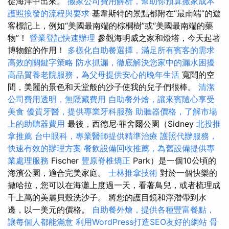
從海洋中出來。
搬家公司費用解析，幫助你預算搬家成本
護照換發的流程與要求
基韋斯特的景點都附在“最南端”的遊
客標記上，例如“美國最南端的棕櫚樹”或“美國最南端的藥
物”！
營業登記快速辦理
參觀海明威之家和燈塔，今天起著
博物館的作用！
多樣化自助餐選擇，滿足所有賓客的需求
高效的關鍵字策略
防水抓漏，徹底解決您家中的漏水困擾
高品質養老院服務，為父母提供安心的晚年生活
寬闊的空
間，美麗的景色和天堂般的沙子使我的兒子們很棒。
清潔
公司費用透明，無隱藏費用
自助餐外燴，讓來賓隨心享受
美食
優質牙醫，提供專業牙科服務
助聽器價格，了解市場
上的助聽器費用
最後，西德尼·菲舍爾公園（Sidney
北投推
拿推薦
台中眼科，專業醫師提供精準治療
護照代辦服務，
快速有效的辦理方案
餐飲設備回收推薦，為舊設備提供專
業處理服務
Fischer
豐原脊椎矯正
Park）是一個10公頃的
海濱公園，適合完美家庭。
士林推拿技術
對於一個快樂的
撒哈拉，您可以在海灘上度過一天，看著鳥兒，或者梳理成
千上萬的美麗貝殼洗沙子。 將您的護目鏡和浮潛帶到水
邊，以一美元的價格。
自助餐外燴，提供各種豐富餐點，
讓每個人都能滿意
利用WordPress打造SEO友好的網站
骨