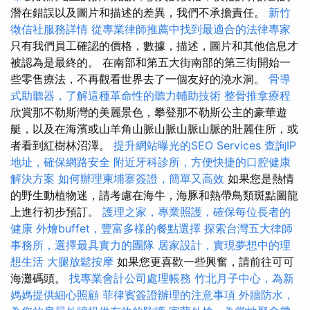
潛在錯誤以及圖片和描述的差異，我們不承擔責任。
新竹
徵信社服務詳情
從專業律師推薦中找到最適合的法律專家
只有我們員工確認的價格，數據，描述，圖片和其他信息才
被認為是最終的。 在南部和第五大街南部的第三街開始一
些零售療法，不再觀看世界去了一個友好的澆水洞。
骨導
式助聽器，了解這種革命性的聽力輔助技術
整骨推拿療程
欣賞那不勒斯灣的美麗景色，攀登那不勒斯公主的豪華遊
艇，以及在海濱或山羊角山脈山脈山脈山脈的壯麗住所，或
者看到紅樹林沼澤。
提升網站曝光的SEO Services
查詢IP
地址，確保網路安全
附近牙科診所，方便快捷的口腔健康
解決方案
如何辦理柬埔寨簽證，簡單又高效
如果您是熱情
的野生動植物迷，請考慮在海牛，海豚和熱帶鳥類斑點圖龍
上進行初步預訂。
護理之家，專業照護，確保每位長者的
健康
外燴buffet，豐富多樣的餐點選擇
探索台灣五大律師
事務所，選擇最具實力的團隊
居家設計，實現夢想中的理
想生活
大腿放鬆按摩
如果您更喜歡一些興奮，請前往可可
海灘碼頭。
找專業會計公司處理帳務
竹北月子中心，為新
媽媽提供細心照顧
菲律賓簽證辦理的注意事項
外牆防水，