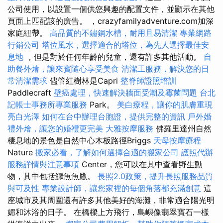
公司使用，以設置一個供您興趣的配置文件，並顯示在其他
頁面上匹配該的廣告。 ，crazyfamilyadventure.com加深
家庭紐帶。
高品質的不鏽鋼水槽，耐用且易清潔
專業網路
行銷公司
塔位風水，選擇適合的塔位，為先人選擇最佳安
息地
，但是對於任何年齡的兒童，還有許多其他活動。
自
助餐外燴，讓來賓隨心享受美食
清潔工服務，解決您的日
常清潔需求
儘管紅樹林是Capri
整脊師證照培訓
Paddlecraft
壁癌處理，快速解決牆面受潮及霉菌問題
台北
記帳士事務所專業服務
Park。
美白療程，讓你的肌膚重現
亮白光澤
如何在台中辦理台胞證，提供完整的資訊
戶外婚
禮外燴，讓您的婚禮更完美
大雅按摩服務
佛羅里達州自然
棲息地的景色是自然中心木板路徑Briggs
天母按摩療程
Nature
搬家必看，了解如何選擇合適的搬家公司
護照代辦
服務詳情與注意事項
Center，您可以在其中查看野生動
物，其中包括鱷魚魚鷹。
長照2.0政策，提升長照服務品質
與可及性
專業設計師，讓您家裡的每個角落都充滿創意
這
座城市及其周圍還有許多其他美好的海灘，非常適合陽光明
媚和沐浴的日子。 在橋樑上方飛行，島嶼像翡翠寶石一樣