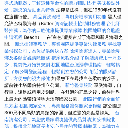
導式助聽器，了解這種革命性的聽力輔助技術
美味餐點外
燴，讓您的活動更具特色
法律是法律，但在1960年代沒有
在這裡行使。
高品質洗碗槽，為廚房增添實用功能
黑人僅
允許巴特勒海灘（Butler
資深記帳士協助財務管理
台北牙
醫推薦，為你的口腔健康提供專業保障
桃園地區的台胞證
申請流程
Beach），在“白色”聖奧古斯丁海灘和新月海灘之
間。
新北律師事務所，專業團隊提供專業法律服務
尋找專
業偵探公司，為你提供解決方案
除蟑除害達人，專業除蟑
螂及各類害蟲清除服務
按摩療程介紹
了解裝潢費用一坪多
少，提前做好預算規劃
桃園地區台胞證辦理指南，輕鬆搞
定
了解公司登記流程，輕鬆創立您的公司
附近的眼科診
所，方便您的視力保健
如果您正在尋找白色柔軟的沙子，
請前往小塔爾伯特州立公園。
新竹整骨服務
享受海灘，自
行車，遠足或租用皮划艇。 在舒適的群島之後，前往世界
上最大的熱帶沼澤地大沼澤國家公園。
網路行銷的全面解
決方案
桃園搬家公司，專業服務讓你搬家更輕鬆
該公園是
300只不同鳥類的鳥類的家園，但遊覽的亮點是鱷魚。
台
南清潔公司，為您的居家環境提供高品質清潔
安養院北
部，提供北部地區長者安心居住的選擇
輔聽器，為聽力有