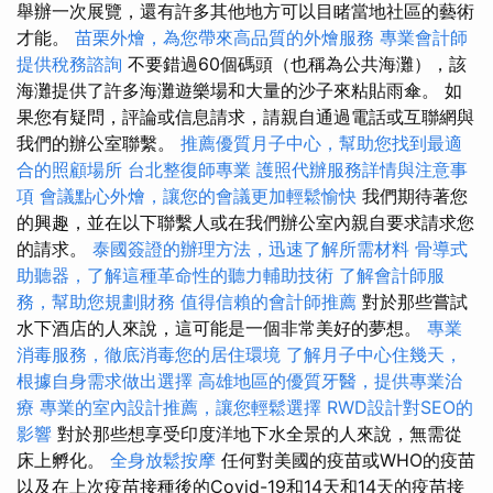
舉辦一次展覽，還有許多其他地方可以目睹當地社區的藝術
才能。
苗栗外燴，為您帶來高品質的外燴服務
專業會計師
提供稅務諮詢
不要錯過60個碼頭（也稱為公共海灘），該
海灘提供了許多海灘遊樂場和大量的沙子來粘貼雨傘。 如
果您有疑問，評論或信息請求，請親自通過電話或互聯網與
我們的辦公室聯繫。
推薦優質月子中心，幫助您找到最適
合的照顧場所
台北整復師專業
護照代辦服務詳情與注意事
項
會議點心外燴，讓您的會議更加輕鬆愉快
我們期待著您
的興趣，並在以下聯繫人或在我們辦公室內親自要求請求您
的請求。
泰國簽證的辦理方法，迅速了解所需材料
骨導式
助聽器，了解這種革命性的聽力輔助技術
了解會計師服
務，幫助您規劃財務
值得信賴的會計師推薦
對於那些嘗試
水下酒店的人來說，這可能是一個非常美好的夢想。
專業
消毒服務，徹底消毒您的居住環境
了解月子中心住幾天，
根據自身需求做出選擇
高雄地區的優質牙醫，提供專業治
療
專業的室內設計推薦，讓您輕鬆選擇
RWD設計對SEO的
影響
對於那些想享受印度洋地下水全景的人來說，無需從
床上孵化。
全身放鬆按摩
任何對美國的疫苗或WHO的疫苗
以及在上次疫苗接種後的Covid-19和14天和14天的疫苗接