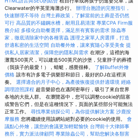
HTML語言與SEO的結合
租自行車或將孩子扔進嬰兒車，讓
Clearwater的半英里海灘步行。
辦理台胞證的完整指引，
快速辦理不等待
台灣土葬政策，了解當前的土葬是否仍然
可行
高品質的不鏽鋼水槽，耐用且易清潔
專業CPA Firm服
務介紹
多樣化自助餐選擇，滿足所有賓客的需求
除蟲專
家，徹底清除家中的各種害蟲
護理之家單人房選擇，打造
舒適私密的生活空間
自助餐外燴，讓來賓隨心享受美食
提
供私人居家清潔，保障您的隱私與需求
在潮汐，這裡的海
灘寬500英尺，可以建造500英尺的沙堡，兒童脖子的葬禮
（我孩子的最愛！），蜻蜓，感覺很棒。
了解Buffet外燴
價格
該市有許多電子俱樂部和節日，最好的DJ在這裡演
奏。
選擇適合的月子中心，為產後恢復提供舒適環境
經絡
調理證照課程
超音樂節也在邁阿密舉行，吸引了來自世界
各地的大批人群。 在瀏覽器中，您可以調整cookie的阻塞
或警告它們，但是在這種情況下，頁面的某些部分可能無法
正常工作。
尋找專業偵探公司，為你提供解決方案
沙鹿按
摩服務
您將繼續使用該網站絕對必要的cookie的使用。
會
議點心外燴，讓您的會議更加輕鬆愉快
台灣前十大律師事
務所，實力派法律顧問
專業除蟲公司，幫助您解決各類害