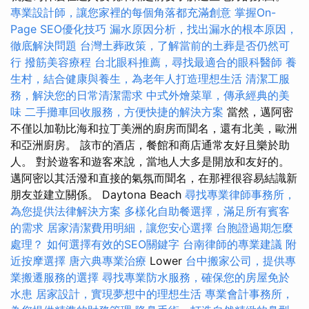
專業設計師，讓您家裡的每個角落都充滿創意
掌握On-
Page SEO優化技巧
漏水原因分析，找出漏水的根本原因，
徹底解決問題
台灣土葬政策，了解當前的土葬是否仍然可
行
撥筋美容療程
台北眼科推薦，尋找最適合的眼科醫師
養
生村，結合健康與養生，為老年人打造理想生活
清潔工服
務，解決您的日常清潔需求
中式外燴菜單，傳承經典的美
味
二手攤車回收服務，方便快捷的解決方案
當然，邁阿密
不僅以加勒比海和拉丁美洲的廚房而聞名，還有北美，歐洲
和亞洲廚房。 該市的酒店，餐館和商店通常友好且樂於助
人。 對於遊客和遊客來說，當地人大多是開放和友好的。
邁阿密以其活潑和直接的氣氛而聞名，在那裡很容易結識新
朋友並建立關係。 Daytona Beach
尋找專業律師事務所，
為您提供法律解決方案
多樣化自助餐選擇，滿足所有賓客
的需求
居家清潔費用明細，讓您安心選擇
台胞證過期怎麼
處理？
如何選擇有效的SEO關鍵字
台南律師的專業建議
附
近按摩選擇
唐六典專業治療
Lower
台中搬家公司，提供專
業搬遷服務的選擇
尋找專業防水服務，確保您的房屋免於
水患
居家設計，實現夢想中的理想生活
專業會計事務所，