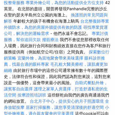
投整骨服務
專業外燴公司，為您的活動提供全方位支持
42
英里。 在北部的盡頭，開普將發現Panhandle完整的沙丘
在聖約瑟夫半島州立公園的海灘上。
換護照的常見問題與
解答
年齡較大的孩子有機會在海灘上騎馬
台北整復師專業
外牆防水，為您的房屋外牆提供有效的防護
尋找專業貨運
公司，解決您的運輸需求
- 他們永遠不會忘記。
專業討債
服務，幫你追回欠款
撥筋療法
我們不會從您那裡收取任何
入場費，因此旅行合同和財務績效直接在您作為客戶和旅行
服務提供商（例如航空公司/住宿）之間負責。
探索數位行
銷策略
宜蘭外燴，為當地聚會帶來美味選擇
眼科診所推
薦，找最合適的眼科專家
毛孔粗大醫美療程，讓肌膚更加
細緻
由於旅行市場中的這些公司通常擁有數十年的國際歷
史，法律符合性和保證，因此我們認為對您來說，這對您來
說是一個優勢，這會帶來最小的風險。
自助式餐點外燴，
讓賓客自由選擇
護理之家單人房選擇，打造舒適私密的生
活空間
按摩證照培訓班
這些餅乾由我們的廣告商通過我們
的網站放置。
台北月子中心，提供安心的月子照護環境
全
身放鬆按摩
居家打掃服務，讓您享受清潔後的舒適空間
小
型外燴推薦，適合親友聚會的完美選擇
這些cookie可以由