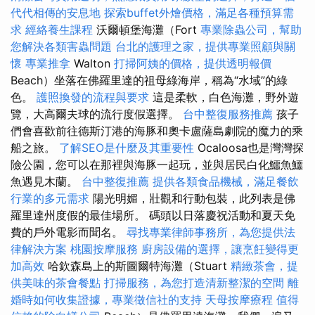
代代相傳的安息地
探索buffet外燴價格，滿足各種預算需
求
經絡養生課程
沃爾頓堡海灘（Fort
專業除蟲公司，幫助
您解決各類害蟲問題
台北的護理之家，提供專業照顧與關
懷
專業推拿
Walton
打掃阿姨的價格，提供透明報價
Beach）坐落在佛羅里達的祖母綠海岸，稱為“水域”的綠
色。
護照換發的流程與要求
這是柔軟，白色海灘，野外遊
覽，大高爾夫球的流行度假選擇。
台中整復服務推薦
孩子
們會喜歡前往德斯汀港的海豚和奧卡盧薩島劇院的魔力的乘
船之旅。
了解SEO是什麼及其重要性
Ocaloosa也是灣灣探
險公園，您可以在那裡與海豚一起玩，並與居民白化鱷魚鱷
魚遇見木蘭。
台中整復推薦
提供各類食品機械，滿足餐飲
行業的多元需求
陽光明媚，壯觀和行動包裝，此列表是佛
羅里達州度假的最佳場所。 碼頭以日落慶祝活動和夏天免
費的戶外電影而聞名。
尋找專業律師事務所，為您提供法
律解決方案
桃園按摩服務
廚房設備的選擇，讓烹飪變得更
加高效
哈欽森島上的斯圖爾特海灘（Stuart
精緻茶會，提
供美味的茶會餐點
打掃服務，為您打造清新整潔的空間
離
婚時如何收集證據，專業徵信社的支持
天母按摩療程
值得