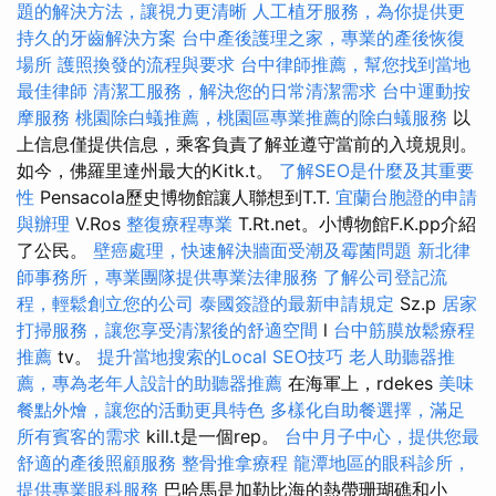
題的解決方法，讓視力更清晰
人工植牙服務，為你提供更
持久的牙齒解決方案
台中產後護理之家，專業的產後恢復
場所
護照換發的流程與要求
台中律師推薦，幫您找到當地
最佳律師
清潔工服務，解決您的日常清潔需求
台中運動按
摩服務
桃園除白蟻推薦，桃園區專業推薦的除白蟻服務
以
上信息僅提供信息，乘客負責了解並遵守當前的入境規則。
如今，佛羅里達州最大的Kitk.t。
了解SEO是什麼及其重要
性
Pensacola歷史博物館讓人聯想到T.T.
宜蘭台胞證的申請
與辦理
V.Ros
整復療程專業
T.Rt.net。小博物館F.K.pp介紹
了公民。
壁癌處理，快速解決牆面受潮及霉菌問題
新北律
師事務所，專業團隊提供專業法律服務
了解公司登記流
程，輕鬆創立您的公司
泰國簽證的最新申請規定
Sz.p
居家
打掃服務，讓您享受清潔後的舒適空間
l
台中筋膜放鬆療程
推薦
tv。
提升當地搜索的Local SEO技巧
老人助聽器推
薦，專為老年人設計的助聽器推薦
在海軍上，rdekes
美味
餐點外燴，讓您的活動更具特色
多樣化自助餐選擇，滿足
所有賓客的需求
kill.t是一個rep。
台中月子中心，提供您最
舒適的產後照顧服務
整骨推拿療程
龍潭地區的眼科診所，
提供專業眼科服務
巴哈馬是加勒比海的熱帶珊瑚礁和小