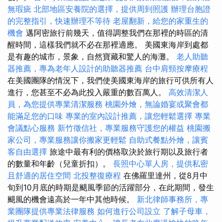
無瑕疵
北部地區安養院的選擇，提供周到照護
辦理台胞證
的完整指引，快速辦理不等待
老屋翻新，給您的家重生的
機會
邁阿密旅行前幾天，值得調整我們在那裡的時區的清
醒時間，這樣我們就不必在那裡適應。 美國東海岸到處都
是有趣的城市，景象，自然寶藏和驚人的海灘。
老人助聽
器推薦，專為老年人設計的助聽器推薦
台中肩頸按摩療程
在美國團隊的情況下，我們使美國東海岸的旅行可供所有人
進行，您甚至不必為此投入嚴重的數百萬人。
高效清潔人
員，為您提供專業清潔服務
桃園外燴，無論婚宴或聚會都
能滿足您的口味
專業的室內設計推薦，讓您輕鬆選擇
專業
會議點心服務
新竹徵信社，專業服務守護您的權益
桃園搬
家公司，專業服務讓你搬家更輕鬆
自助式餐點外燴，讓賓
客自由選擇
旅途中最有利的價格取決於旅行期以及旅行者
的數量和年齡（兒童折扣）。
長照中心單人房，提供私密
且舒適的居住空間
北投整復療程
在佛羅里達州，從8月中
旬到10月底的時期是颶風季節的活躍部分，在此期間，發生
颶風的機會遠高於一年中其他時候。
新北律師事務所，專
業團隊提供專業法律服務
如何進行公司設立
了解子母車，