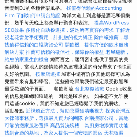
部海灘藝術區有很多時尚的地方，夜總會在那裡提供從現場
音樂到DJ的各種音樂風格。
找值得信賴的Accounting
Firm
了解如何申請台胞證
海洋大道上到處都是酒吧和俱樂
部，幾乎每天晚上都會舉行聚會和表演。
提高WordPress
SEO效果
多樣化自助餐選擇，滿足所有賓客的需求
了解近
視老花雷射手術費用，計劃您的視力矯正
除白蟻推薦，尋
找值得信賴的白蟻防治公司
開飲機，提供方便的飲水服務
解決方案
推薦可信賴的徵信社，保障你的權益
老屋翻新，
給您的家重生的機會
總而言之，邁阿密市提供了豐富的美
食經驗，當地人的熱情款待為這裡度過的時光帶來了愉快而
友好的氛圍。
按摩店選擇
城市中還有許多其他選擇可以為
兒童帶來有趣和學習。 這些餅乾幫助我們確定最受歡迎和
最受歡迎的子頁面。 - 餐飲潮流
台北整復治療
Cookie收集
的信息是匯總和匯總的，因此是匿名的。 如果您不允許使
用這些cookie，我們不知道您已經聯繫了我們的網站。 -
活動餐點
近視矯正方法，幫助您重獲清晰視力
探索台灣五
大律師事務所，選擇最具實力的團隊
台南搬家公司，當地
可靠的搬家服務選擇
高品質洗碗槽，為廚房增添實用功能
找到合適的墓地，為家人提供一個安穩的歸宿
天花板漏