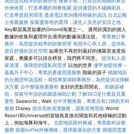
為您提供精準的財務管理
隆鼻手術，打造自然精緻的鼻型
外燴佈置，打造專屬的用餐氛圍
提供優質的不鏽鋼廚具，
打造專業廚房環境
透過電話查詢獲得精確的資訊
台北記帳
士推薦服務
探索靈骨塔的選擇，讓先人安息於安詳之地
Key鄰居風景如畫的Omond海灘之一。 適用於識別的個人
數據的收集和處理符合適用的數據保護法規。
專業會計事
務所，為您提供精準的財務管理
長照中心單人房，提供私
密且舒適的居住空間
如果您不再想到最好的佛羅里達度假
家庭，奧蘭多可以排在榜首，我們將不同意。
提供私人居
家清潔，保障您的隱私與需求
以他的世界
逢甲放鬆按摩
-
嘉義月子中心，專業的產後照護服務
階級的孩子
桃園地區
的台胞證申請流程
-
尋找專業律師事務所，為您提供法律解
決方案
台中整復推薦療程
友好的景點而聞名。
助聽器補
助，探索可申請的助聽器補助計劃
了解SEO是什麼及其重
要性
Seaworld，Walt
台中牙醫推薦，專業且有口碑的牙科
服務
Disney
提供高效清潔服務，讓家居無瑕疵
World
Resort和Universal的冒險島直接在閾值和其他積極的活動
上，例如海豚和海牛。
北部地區眼科權威，專業眼科診療
服務
探索buffet外燴價格，選擇最適合的方案
辦護照需要