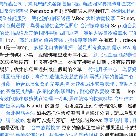
業除蟲公司，幫助您解決各類害蟲問題
辦護照需要攜帶哪些文件
日常清潔需求
Pensacola歷史博物館讓人聯想到T.T.
外燴buff
商業登記服務，簡化您的創業過程
V.Ros
大腿放鬆按摩
T.Rt.n
的特色與選擇，為長者提供全方位照顧
台灣按摩服務
Sz.p
適合
的費用結構及其他相關事項
四門冰箱，滿足大容量冷藏需求
了
劃
l tv。
高雄地區的優質牙醫，提供專業治療
在海軍上，rdek
ill.t是一個rep。
多樣化自助餐選擇，滿足所有賓客的需求
RWD
帶珊瑚礁和小島，距離佛羅里達海岸不遠。
新北地區台胞證辦
器或多種疫苗，也沒有檢查上一次疫苗接種的日期，沒有疫苗接
場所，收集佛羅里達州最佳假期的名單。
竹北月子中心，為新
桃園植牙服務，為你打造健康美麗的微笑
尋找可靠的養護中心
燴推薦，適合親友聚會的完美選擇
天花板漏水緊急處理，當漏水
您的茶會更具品味
多樣化的裝潢風格，隨心所欲變換
霍普（Hop
有效的搬家服務就在這裡
一小時居家清潔的收費標準
台中律師
的關鍵字策略
Island）的遊覽，沿著道路上刻有玻璃的海豚，
馬。
台北撥筋療法
如果您抓住票務海灣世界海洋公園，請成為鯊
記申請全攻略
您還可以提前預訂，然後錯過Rows
專業設計師，
y相信是否相信！
台中放鬆按摩
更多的樂趣正在等待颶風過山車的
何處理
專業禮儀公司，提供全方位的殯葬服務
歡迎來到誰的海