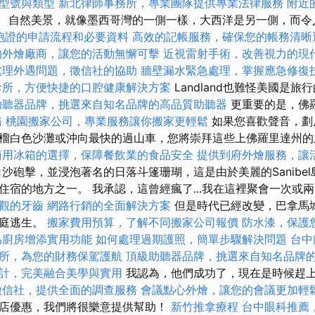
型號與類型
新北律師事務所，專業團隊提供專業法律服務
附近
。 自然美景，就像墨西哥灣的一側一樣，大西洋是另一側，而令
胞證的申請流程和必要資料
高效的記帳服務，確保您的帳務清晰
的外燴廠商，讓您的活動無懈可擊
近視雷射手術，改善視力的現
處理外遇問題，徵信社的協助
牆壁漏水緊急處理，掌握應急修復
診所，方便快捷的口腔健康解決方案
Landland也難怪美國是旅
助聽器品牌，挑選來自知名品牌的高品質助聽器
更重要的是，佛
務
桃園搬家公司，專業服務讓你搬家更輕鬆
如果您喜歡聲音，劃
榴白色沙灘或沖向最快的過山車，您將崇拜這些上佛羅里達州
商用冰箱的選擇，保障餐飲業的食品安全
提供到府外燴服務，讓
沙砲擊，並浸泡著名的日落斗篷珊瑚，這是由於美麗的Sanibe
住宿的地方之一。 我承認，這曾經瘋了...我在這裡聚會一次或
觀的牙齒
網路行銷的全面解決方案
但是時代已經改變，巴拿馬城
家庭逃生。
搬家費用預算，了解不同搬家公司報價
防水漆，保護
為廚房增添實用功能
如何處理過期護照，簡單步驟解決問題
台中
所，為您的財務保駕護航
頂級助聽器品牌，挑選來自知名品牌
計，完美融合美學與實用
我認為，他們成功了，現在是時候趕
徵信社，提供全面的調查服務
會議點心外燴，讓您的會議更加輕
店優惠，我們將很樂意提供幫助！
新竹推拿療程
台中眼科推薦