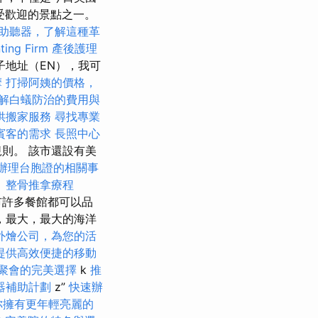
受歡迎的景點之一。
助聽器，了解這種革
ng Firm
產後護理
子地址（EN），我可
摩
打掃阿姨的價格，
解白蟻防治的費用與
供搬家服務
尋找專業
賓客的需求
長照中心
則。 該市還設有美
辦理台胞證的相關事
。
整骨推拿療程
該市許多餐館都可以品
，最大，最大的海洋
外燴公司，為您的活
提供高效便捷的移動
聚會的完美選擇
k
推
器補助計劃
z”
快速辦
你擁有更年輕亮麗的