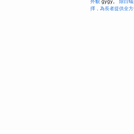
外貌
gygy。
除白蟻
擇，為長者提供全方