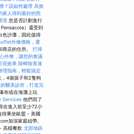
辦？該如何處理
高效
的家人得到最好的照
環境
您是否計劃進行
sacola）還受到
白色沙灘，因此值得
uffet外燴價格，選
和商店的住所。
打掃
心外燴，讓您的會議
呈現效果
除蟑除害達
辦理指南，輕鬆搞定
夫，4個孩子和2隻狗
業的醫美診所，打造完
瀑布或在海灘上玩
ervices
他們寫了
得在進入前至少72小
得乘坐歐盟 - 美國
e.com加深家庭紐帶。
 - 高檔餐飲
北部地區