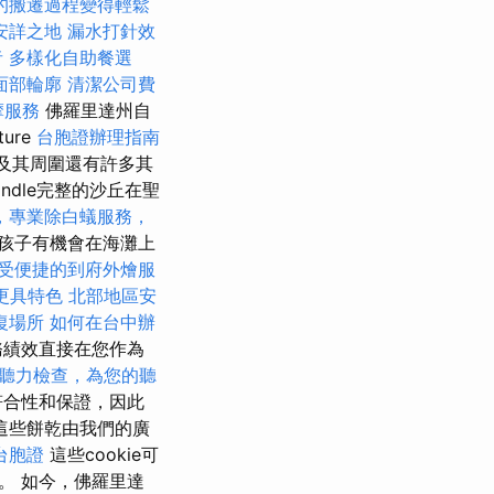
的搬遷過程變得輕鬆
安詳之地
漏水打針效
者
多樣化自助餐選
面部輪廓
清潔公司費
摩服務
佛羅里達州自
ture
台胞證辦理指南
及其周圍還有許多其
ndle完整的沙丘在聖
，專業除白蟻服務，
孩子有機會在海灘上
受便捷的到府外燴服
更具特色
北部地區安
復場所
如何在台中辦
務績效直接在您作為
聽力檢查，為您的聽
符合性和保證，因此
這些餅乾由我們的廣
台胞證
這些cookie可
。 如今，佛羅里達