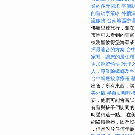
業的多元需求
平價
的關鍵字策略
外牆
護服務
台南地區辦
佛羅里達旅行，並在佛
市區可以看到的豐
檢測聖彼得堡海灘
擇最適合的方案
台
家裡，讓您的居住環
更加輕鬆愉快
護理
人，專業除蟑螂及各
台中腳底按摩療程
出售了所有東西，購
美外貌
半自動咖啡
耍，他們可能會嘗試
有關與孩子們訪問的
時聲稱這一點。 在美
網絡轉換器，因為沒有它
，但是對於任何年齡的兒