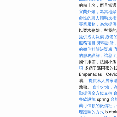
的前十名，而且當選
宜蘭外燴，為當地聚
命性的聽力輔助技術
專業服務，為您提供
以要求刪除，對我的
提供透明報價
必備的
服務項目
牙科診所
的徵信社解決疑慮
的服務詳解，讓您了
國牛排館，法國小酒館
項
多虧了邁阿密的
Empanadas，
嚐。
提供私人居家
池塘。
台中外燴，
動提供全方位支持
餐飲設施
spring
台
薦可信賴的徵信社，
理護照的方式
b.nta