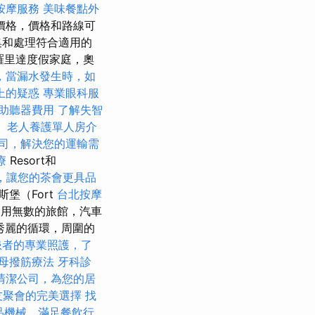
按摩服務
美味餐點外
價格，價格和路線可
集和處理符合適用的
羅里達度假家庭，奧
，當漏水發生時，如
上的疑惑
專業眼科服
助聽器費用
了解失智
。
老人養護單人房介
司，解決您的運輸需
療
Resort和
，讓您的茶會更具品
斯堡（Fort
台北按摩
利用無數的旅館，汽車
景秀麗的循環，周圍的
患者的專業照護，了
母撥筋療法
牙科診
清潔公司，為您的居
友聚會的完美選擇
找
品機械，滿足餐飲行