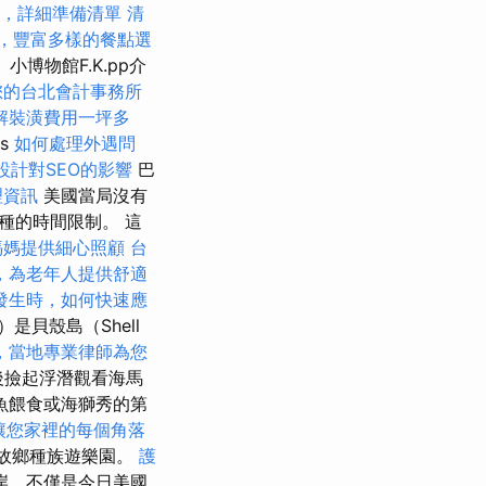
，詳細準備清單
清
et，豐富多樣的餐點選
et。小博物館F.K.pp介
您的台北會計事務所
解裝潢費用一坪多
es
如何處理外遇問
設計對SEO的影響
巴
理資訊
美國當局沒有
種的時間限制。 這
媽媽提供細心照顧
台
，為老年人提供舒適
發生時，如何快速應
）是貝殼島（Shell
，當地專業律師為您
然後撿起浮潛觀看海馬
魚餵食或海獅秀的第
讓您家裡的每個角落
故鄉種族遊樂園。
護
岸，不僅是今日美國