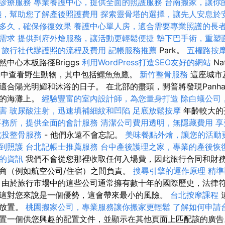
診療服務
專業養護中心，提供全面的照護服務
台南搬家，讓你
錢，幫助您了解產後照護費用
探索靈骨塔的選擇，讓先人安息於
多久，確保修復效果
養護中心單人房，適合需要專業照護的長
需求
提供到府外燴服務，讓活動更輕鬆便捷
墊下巴手術，重塑
旅行社代辦護照的流程及費用
記帳服務推薦
Park。
五權路按
中心木板路徑Briggs
利用WordPress打造SEO友好的網站
Na
以在其中查看野生動物，其中包括鱷魚魚鷹。
新竹整骨服務
這座城市
合陽光明媚和沐浴的日子。 在北部的盡頭，開普將發現Panha
園的海灘上。
經驗豐富的室內設計師，為您量身打造
除白蟻公司
害
玻尿酸注射，迅速填補細紋和凹陷
足底放鬆按摩
年齡較大的
事務所，提供全面的會計服務
清潔公司費用透明，無隱藏費用
享
北投整骨服務
- 他們永遠不會忘記。
美味餐點外燴，讓您的活動
到照護
台北記帳士推薦服務
台中產後護理之家，專業的產後恢
的資訊
我們不會從您那裡收取任何入場費，因此旅行合同和財
商（例如航空公司/住宿）之間負責。
搜尋引擎的運作原理
精準
由於旅行市場中的這些公司通常擁有數十年的國際歷史，法律
這對您來說是一個優勢，這會帶來最小的風險。
台北按摩課程
站放置。
桃園搬家公司，專業服務讓你搬家更輕鬆
了解如何申請
置一個供您興趣的配置文件，並顯示在其他頁面上匹配該的廣告