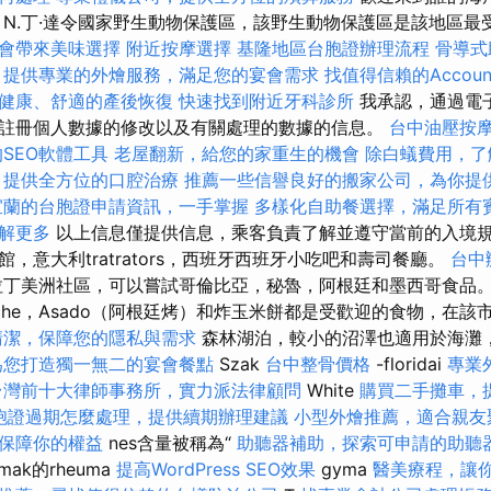
 N.丁·達令國家野生動物保護區，該野生動物保護區是該地區最
會帶來美味選擇
附近按摩選擇
基隆地區台胞證辦理流程
骨導式
提供專業的外燴服務，滿足您的宴會需求
找值得信賴的Accounti
健康、舒適的產後恢復
快速找到附近牙科診所
我承認，通過電
註冊個人數據的修改以及有關處理的數據的信息。
台中油壓按
SEO軟體工具
老屋翻新，給您的家重生的機會
除白蟻費用，了
，提供全方位的口腔治療
推薦一些信譽良好的搬家公司，為你提
宜蘭的台胞證申請資訊，一手掌握
多樣化自助餐選擇，滿足所有
解更多
以上信息僅提供信息，乘客負責了解並遵守當前的入境規
，意大利tratrators，西班牙西班牙小吃吧和壽司餐廳。
台中
拉丁美洲社區，可以嘗試哥倫比亞，秘魯，阿根廷和墨西哥食品
Ceviche，Asado（阿根廷烤）和炸玉米餅都是受歡迎的食物，在
清潔，保障您的隱私與需求
森林湖泊，較小的沼澤也適用於海灘
為您打造獨一無二的宴會餐點
Szak
台中整骨價格
-floridai
專業
台灣前十大律師事務所，實力派法律顧問
White
購買二手攤車，
胞證過期怎麼處理，提供續期辦理建議
小型外燴推薦，適合親友
保障你的權益
nes含量被稱為“
助聽器補助，探索可申請的助聽
lmak的rheuma
提高WordPress SEO效果
gyma
醫美療程，讓