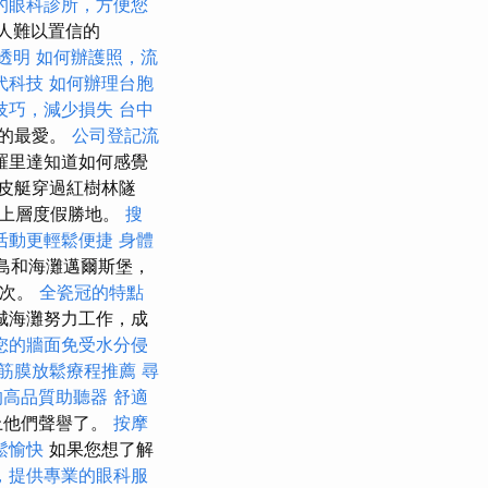
的眼科診所，方便您
人難以置信的
透明
如何辦護照，流
代科技
如何辦理台胞
技巧，減少損失
台中
行的最愛。
公司登記流
羅里達知道如何感覺
皮艇穿過紅樹林隧
的上層度假勝地。
搜
活動更輕鬆便捷
身體
l島和海灘邁爾斯堡，
兩次。
全瓷冠的特點
海​​灘努力工作，成
您的牆面免受水分侵
筋膜放鬆療程推薦
尋
的高品質助聽器
舒適
上他們聲譽了。
按摩
鬆愉快
如果您想了解
，提供專業的眼科服