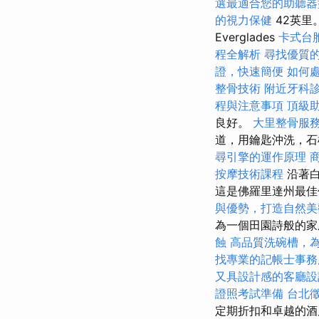
選最適合您的助聽器
的視力保健
42英里
Everglades
卡式台
程全解析
尋找優質
證，快速簡便
如何
整骨技術
附近牙科
程與注意事項
頂級
良好。
大里整骨服
道，用鑰匙沖洗，石
尋引擎的運作原理
按摩技術課程
沿著白
這是佛羅里達州最佳
與優勢，打造自然美
為一個田園詩般的
蝕
高品質洗碗槽，
找專業的記帳士事務
又具設計感的客廳設
證照考試準備
台北
定期折扣和卓越的酒