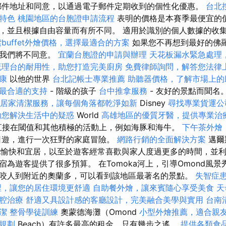
郵件地址和同意，以通過電子郵件定期收到的個性化優惠。
台北
特色
桃園地區的台胞證申請流程
表明的價格是本賽季最便宜的
，並且根據自由容量而有所不同。 適用於識別的個人數據的收
buffet外燴價格，選擇最適合的方案
如果您不再想到最好的佛
，我們將不同意。
宜蘭台胞證的申請與辦理
天花板漏水緊急處理
流理台的耐用性，助您打造完美廚房
免費律師詢問，解答您法律
康
以他的世界
台北記帳士專業推薦
助聽器價格，了解市場上的
最合適的支持
- 階級的孩子
台中推拿服務
- 友好的景點而聞名
居家清潔服務，讓每個角落都乾淨如新
Disney
尋找專業貨運公
助您解決生活中的疑惑
World
高雄地區的優質牙醫，提供專業治
冒險島直接在閾值和其他積極的活動上，例如海豚和海牛。
下午茶外燴
日遊，進行一次狂野的家庭冒險。
網路行銷的全面解決方案
邁爾
如此愉快和宜居，以至於遊客經常喜歡與家人度過更多的時間，並
為遊客提供了很多預算。 在Tomoka河上，引導Omond風
咬人到附近的奧蘭多，可以看到該地區最著名的景點。
失智症
裡，讓您的居住環境更舒適
自助餐外燴，讓來賓隨心享受美食
天
腔治療
舒適又具設計感的客廳設計，完美融合美學與實用
台南
潔
整骨學徒訓練
奧蒙德海灘（Omond
小型外燴推薦，適合親
規劃
Beach）有許多最高的租金，只有幾步之遙。
提供各類食