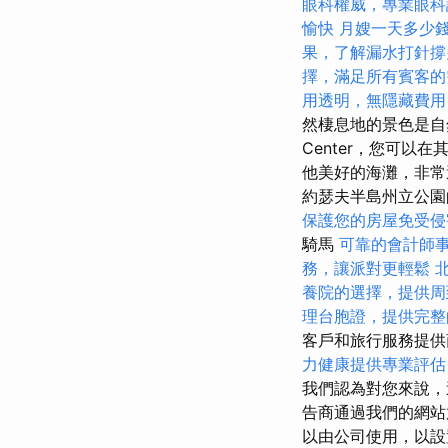
眼科權威，專業眼科
愉快
月嫂一天多少
果，了解漏水打針撐
擇，滿足所有賓客的
用透明，無隱藏費用
然棲息地的景色是自然
Center，您可
他美好的海灘，非常適
約瑟夫半島州立公
保護您的房屋免受侵
騎馬
可靠的會計師
務，讓派對更輕鬆
養院的選擇，提供周
理台胞證，提供完整
客戶和旅行服務提供
力健康提供專業評估
我們認為對您來說，
告商通過我們的網
以由公司使用，以設