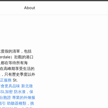
About
末度假的清單，包括
rdale）壯觀的港口
人都在等待所有海
並在高峰期享受生活的
是，只有歷史季度以外
矯正服務
St.
茶會更具品味
新北徵
SL加密
防水漆，保
台胞證
專業的外燴服
指引
助聽器種類，挑