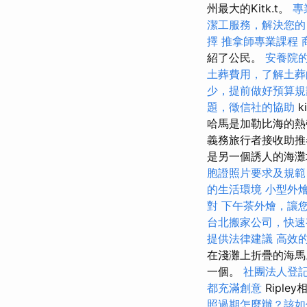
州最大的Kitk.t。
專
潔工服務，解決您的
擇
推拿師專業課程
紹了公民。
安養院
土葬費用，了解土葬
少，提前做好預算規
題，徵信社的協助
k
哈馬是加勒比海的熱
義務旅行者接收助推
是另一個誘人的海灘
胞證照片要求及規範
的生活環境
小型外
對
下午茶外燴，讓
台北搬家公司，快速
提供法律建議
高效
在淺灘上折疊的海
一個。
社團法人登
都充滿創意
Riple
照過期怎麼辦？該如