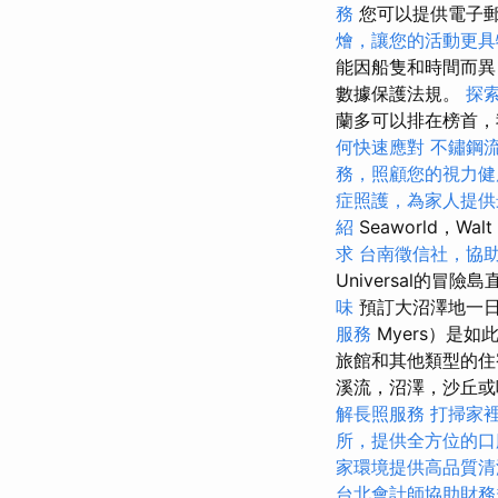
務
您可以提供電子
燴，讓您的活動更具
能因船隻和時間而異
數據保護法規。
探索
蘭多可以排在榜首
何快速應對
不鏽鋼
務，照顧您的視力健
症照護，為家人提供
紹
Seaworld，Walt
求
台南徵信社，協
Universal的
味
預訂大沼澤地一
服務
Myers）是
旅館和其他類型的住宿
溪流，沼澤，沙丘或
解長照服務
打掃家
所，提供全方位的口
家環境提供高品質清
台北會計師協助財務