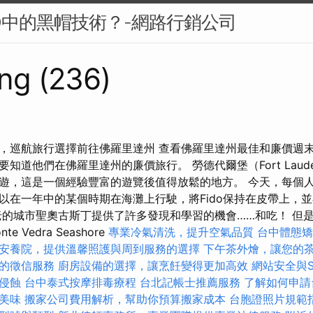
O中的黑帽技術？-網路行銷公司
ng (236)
，巡航旅行選擇前往佛羅里達州 查看佛羅里達州最佳和廉價週
知道他們在佛羅里達州的廉價旅行。 勞德代爾堡（Fort Laude
遊，這是一個經驗豐富的遊覽後值得放鬆的地方。 今天，每個
以在一年中的某個時期在海灘上行駛，將Fido保持在皮帶上，
老的城市聖奧古斯丁提供了許多發現和學習的機會……和吃！ 但
 Vedra Seashore
專業冷氣清洗，提升空氣品質
台中體態
安養院，提供溫馨照護與周到服務的選擇
下午茶外燴，讓您的
的徵信服務
廚房設備的選擇，讓烹飪變得更加高效
網站安全與S
侵蝕
台中泰式按摩排毒療程
台北記帳士推薦服務
了解如何申請
美味
搬家公司費用解析，幫助你預算搬家成本
台胞證照片規範