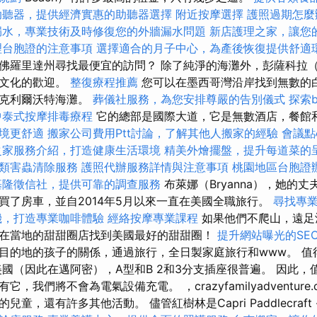
助聽器，提供經濟實惠的助聽器選擇
附近按摩選擇
護照過期怎麼
漏水，專業技術及時修復您的外牆漏水問題
新店護理之家，讓您
理台胞證的注意事項
選擇適合的月子中心，為產後恢復提供舒適
羅里達州尋找最便宜的訪問？ 除了純淨的海灘外，彭薩科拉（Pen
富文化的歡迎。
整復療程推薦
您可以在墨西哥灣沿岸找到無數的
或克利爾沃特海灘。
葬儀社服務，為您安排尊嚴的告別儀式
探索b
中泰式按摩排毒療程
它的總部是國際大道，它是無數酒店，餐館
境更舒適
搬家公司費用Ptt討論，了解其他人搬家的經驗
會議點
之家服務介紹，打造健康生活環境
精美外燴擺盤，提升每道菜的
類害蟲清除服務
護照代辦服務詳情與注意事項
桃園地區台胞證
基隆徵信社，提供可靠的調查服務
布萊娜（Bryanna），她的丈
買了房車，並自2014年5月以來一直在美國全職旅行。
尋找專
機，打造專業咖啡體驗
經絡按摩專業課程
如果他們不爬山，遠足
在當地的甜甜圈店找到美國最好的甜甜圈！
提升網站曝光的SEO S
目的地的孩子的關係，通過旅行，全日製家庭旅行和www。 值
國（因此在邁阿密），A型和B 2和3分支插座很普遍。 因此，值
，我們將不會為電氣設備充電。 ，crazyfamilyadventur
童，還有許多其他活動。 儘管紅樹林是Capri Paddlecraft