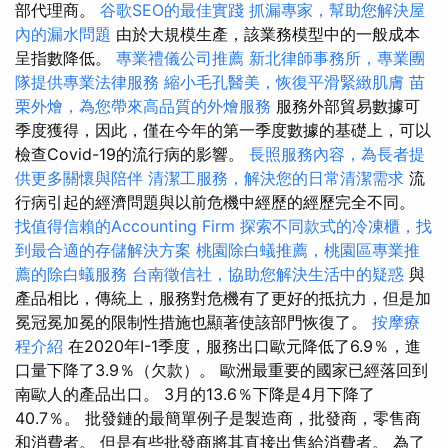
部代理商。
谷歌SEO的最佳實踐
抓漏專家，幫助您解決屋
內的漏水問題
由於大規模生產，該業務模型中的一般成本
呈指數降低。
專業禮儀公司推薦
新北律師事務所，專業團
隊提供專業法律服務
縮小毛孔醫美，恢復平滑緊緻肌膚
苗
栗外燴，為您帶來高品質的外燴服務
服務外部貿易數據可
季度獲得，因此，僅在今年的第一季度數據的基礎上，可以
檢查Covid-19的流行病的影響。
長照服務內容，為長者提
供更多關懷與陪伴
清潔工服務，解決您的日常清潔需求
流
行病引起的經濟問題與以前危機中經歷的經歷完全不同。
找值得信賴的Accounting Firm
探索不同款式的冷凍櫃，找
到最合適的存儲解決方案
桃園除白蟻推薦，桃園區專業推
薦的除白蟻服務
台南徵信社，協助您解決生活中的疑惑
與
產品相比，傳統上，服務對危機有了更好的抵抗力，但是加
冕冠冕加冕的限制性措施也顯著使該部門恢復了。
按摩療
程介紹
在2020年I-1季度，服務出口歐元降低了6.9％，進
口量下降了3.9％（欠款）。 歐洲最重要的國家已經落回到
南歐人的產品出口。 3月的13.6％下降是4月下降了
40.7％。 批發鏈的最簡單例子是製造商，批發商，零售商
和消費者。 但是有些批發商將其直接出售給消費者。 為了