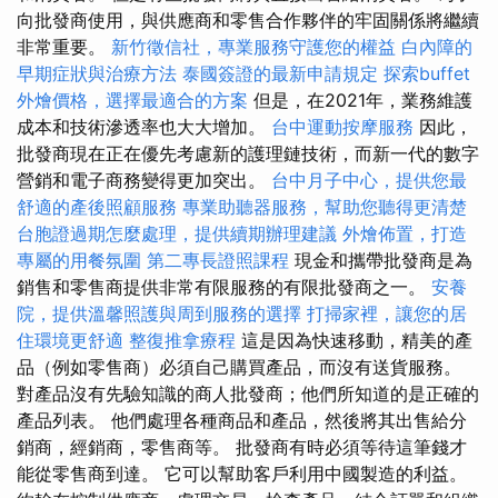
向批發商使用，與供應商和零售合作夥伴的牢固關係將繼續
非常重要。
新竹徵信社，專業服務守護您的權益
白內障的
早期症狀與治療方法
泰國簽證的最新申請規定
探索buffet
外燴價格，選擇最適合的方案
但是，在2021年，業務維護
成本和技術滲透率也大大增加。
台中運動按摩服務
因此，
批發商現在正在優先考慮新的護理鏈技術，而新一代的數字
營銷和電子商務變得更加突出。
台中月子中心，提供您最
舒適的產後照顧服務
專業助聽器服務，幫助您聽得更清楚
台胞證過期怎麼處理，提供續期辦理建議
外燴佈置，打造
專屬的用餐氛圍
第二專長證照課程
現金和攜帶批發商是為
銷售和零售商提供非常有限服務的有限批發商之一。
安養
院，提供溫馨照護與周到服務的選擇
打掃家裡，讓您的居
住環境更舒適
整復推拿療程
這是因為快速移動，精美的產
品（例如零售商）必須自己購買產品，而沒有送貨服務。
對產品沒有先驗知識的商人批發商；他們所知道的是正確的
產品列表。 他們處理各種商品和產品，然後將其出售給分
銷商，經銷商，零售商等。 批發商有時必須等待這筆錢才
能從零售商到達。 它可以幫助客戶利用中國製造的利益。