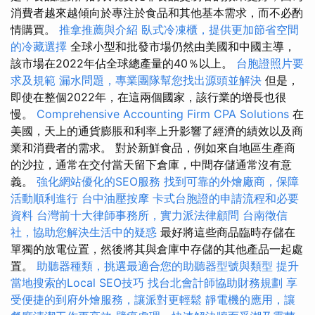
消費者越來越傾向於專注於食品和其他基本需求，而不必酌
情購買。
推拿推薦與介紹
臥式冷凍櫃，提供更加節省空間
的冷藏選擇
全球小型和批發市場仍然由美國和中國主導，
該市場在2022年佔全球總產量的40％以上。
台胞證照片要
求及規範
漏水問題，專業團隊幫您找出源頭並解決
但是，
即使在整個2022年，在這兩個國家，該行業的增長也很
慢。
Comprehensive Accounting Firm CPA Solutions
在
美國，天上的通貨膨脹和利率上升影響了經濟的績效以及商
業和消費者的需求。 對於新鮮食品，例如來自地區生產商
的沙拉，通常在交付當天留下倉庫，中間存儲通常沒有意
義。
強化網站優化的SEO服務
找到可靠的外燴廠商，保障
活動順利進行
台中油壓按摩
卡式台胞證的申請流程和必要
資料
台灣前十大律師事務所，實力派法律顧問
台南徵信
社，協助您解決生活中的疑惑
最好將這些商品臨時存儲在
單獨的放電位置，然後將其與倉庫中存儲的其他產品一起處
置。
助聽器種類，挑選最適合您的助聽器型號與類型
提升
當地搜索的Local SEO技巧
找台北會計師協助財務規劃
享
受便捷的到府外燴服務，讓派對更輕鬆
靜電機的應用，讓