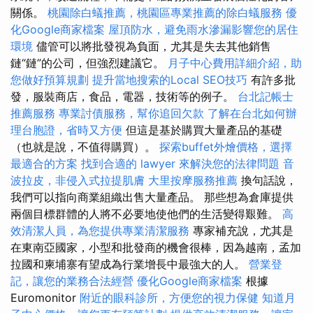
關係。
桃園除白蟻推薦，桃園區專業推薦的除白蟻服務
優
化Google商家檔案
屋頂防水，避免雨水滲漏影響您的居住
環境
儘管可以將批發視為負面，尤其是失去其他銷售
鏈“鏈”的公司，但強烈建議它。
月子中心費用詳細介紹，助
您做好預算規劃
提升當地搜索的Local SEO技巧
有許多批
發，服裝商店，食品，電器，技術等的例子。
台北記帳士
推薦服務
專業討債服務，幫你追回欠款
了解在台北如何辦
理台胞證，省時又方便
但這是基於購買大量產品的基礎
（也就是說，不值得購買）。
探索buffet外燴價格，選擇
最適合的方案
找到合適的 lawyer 來解決您的法律問題
音
波拉皮，非侵入式拉提肌膚
大里按摩服務推薦
換句話說，
我們可以指向商業組織出售大量產品。 那些想為倉庫提供
兩個目標群體的人將不必要地使他們的生活變得艱難。
高
效清潔人員，為您提供專業清潔服務
專家補充說，尤其是
在東南亞國家，小型和批發商的機會很棒，因為越南，孟加
拉國和柬埔寨有望成為行業增長中最強大的人。
營業登
記，讓您的業務合法經營
優化Google商家檔案
根據
Euromonitor
附近的眼科診所，方便您的視力保健
知道月