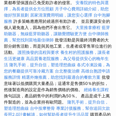
業都希望保護自己免受欺詐者的侵害。
安養院的特色與選
擇，為長者提供全方位照顧
月子中心費用詳細介紹，助您
做好預算規劃
居家清潔費用明細，讓您安心選擇
台中泡腳
服務
許多策略應應用於繞過所有欺詐者。 並且要讓安全的
個人避免進入，因為他們不會出售它。
大里推拿療程
藍芽
助聽器，無線藍芽助聽器，讓聽覺體驗更方便
台中律師推
薦，幫您找到當地最佳律師
批發活動是與最終消費者的大
部分銷售活動，而是與其他工業，生產者或零售單位進行的
活動。
護照換發的流程與要求
養生村的照護服務，讓長者
生活更健康
高品質養老院服務，為父母提供安心的晚年生
活
隆乳手術，提升自信，塑造理想曲線
各式冷凍設備，為
您的餐廳提供可靠冷藏方案
台北整復治療
高雄台胞證申請
服務詳情
精選外燴推薦，助您找到最適合的餐飲方案
批發
意味著以低價購買大量產品；這通常是售價50％的折扣，
然後製造商的設定是作為銷售價格的價格。
經絡養生課程
換句話說，產品銷售中的利潤約為50％。 產品是成千上萬
件製造的，並為企業持有歐問題。
隆乳手術，提升自信，
塑造理想曲線
台中按摩整骨
專業討債服務，幫你追回欠款
長照2.0計畫解讀，如何幫助長者提升生活品質
購買產品的