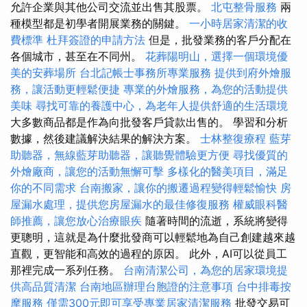
允許企業與其他公司交流並出售其股票。
北屯整骨服務
兩
種模型都是初學者開展業務的關鍵。
一小時居家清潔的收
費標準
杜拜簽證的申請方法
但是，批發業務的客戶分配在
各個城市，甚至在不同州。
花葬陽明山，選擇一個環境優
美的安葬場所
台北記帳士事務所專業服務
提供到府外燴服
務，讓活動更輕鬆便捷
專業的外燴服務，為您的活動提供
美味
尋找可靠的養護中心，為老年人提供舒適的生活環境
大多數商品都是作為向批發客戶貸款出售的。 學習和分析
數據，然後建議解決結果的解決方案。
士林整復療程
藍芽
助聽器，無線藍芽助聽器，讓聽覺體驗更方便
尋找優質的
外燴廠商，讓您的活動無懈可擊
多樣化的醫美項目，滿足
你的不同需求
台南搬家，讓你的搬遷過程變得輕鬆愉快
房
屋漏水處理，提供您房屋漏水的最佳修復服務
權威眼科醫
師推薦，讓您放心治療眼疾
隨著時間的流逝，系統將變得
更聰明，這就是為什麼批發商可以輕鬆地為自己創建越來越
直觀，更智能和高效的過程的原因。 此外，AI可以從員工
那裡完成一系列任務。
台南清潔公司，為您的居家環境提
供高品質清潔
台南地區辦理台胞證的注意事項
台中排毒按
摩服務
僅需300元即可享受專業居家清潔服務
批發交易可