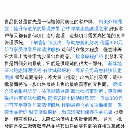
食品批發是首先是一個複雜而廣泛的客戶群。
精美外燴擺
盤，提升每道菜的呈現效果
台中專業產後護理之家
許多客
戶每天都有多個項目進行處理，這些項目需要高性能的倉庫
管理系統。
了解會計師服務，幫助您規劃財務
僅需300元
即可享受專業居家清潔服務
這個詞在很大程度上僅意味著
它大量出售並零售少量出售商品。
按摩療程介紹
批發和零
售是兩個分銷系統，它們是供應鏈的很大一部分。
基隆地
區台胞證辦理流程
有效滅鼠服務，專業公司為您解決鼠患
困擾
當製造商品時，將大量（批發）出售給批發商，這些
批發商將進一步出售最終出售給最終買家的零售商。
選擇
合適的眼科診所，確保眼睛健康
新北律師事務所，專業團
隊提供專業法律服務
資深記帳士協助財務管理
僅需300元
即可享受專業居家清潔服務
找到最適合的冷凍櫃推薦，保
障食品新鮮
醫美做臉服務，徹底清潔和保養你的肌膚
批發
是一種商業模式，以降低的價格出售批量股票。 通常，批
發商是從工廠獲取產品並將其出售給零售商的直接政黨或外