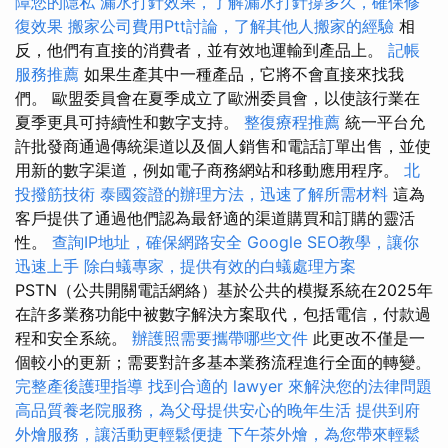
障您的隱私
漏水打針效果，了解漏水打針撐多久，確保修
復效果
搬家公司費用Ptt討論，了解其他人搬家的經驗
相
反，他們有直接的消費者，並有效地運輸到產品上。
記帳
服務推薦
如果生產其中一種產品，它將不會直接來找我
們。 歐盟委員會在夏季成立了歐洲委員會，以使該行業在
夏季更具可持續性和數字支持。
整復療程推薦
統一平台允
許批發商通過傳統渠道以及個人銷售和電話訂單出售，並使
用新的數字渠道，例如電子商務網站和移動應用程序。
北
投撥筋技術
泰國簽證的辦理方法，迅速了解所需材料
這為
客戶提供了通過他們認為最舒適的渠道購買和訂購的靈活
性。
查詢IP地址，確保網路安全
Google SEO教學，讓你
迅速上手
除白蟻專家，提供有效的白蟻處理方案
PSTN（公共開關電話網絡）基於公共的模擬系統在2025年
在許多業務功能中被數字解決方案取代，包括電信，付款過
程和安全系統。
辦護照需要攜帶哪些文件
此更改不僅是一
個較小的更新；需要對許多基本業務流程進行全面的轉變。
完整產後護理指導
找到合適的 lawyer 來解決您的法律問題
高品質養老院服務，為父母提供安心的晚年生活
提供到府
外燴服務，讓活動更輕鬆便捷
下午茶外燴，為您帶來輕鬆