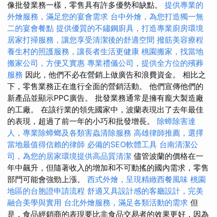
像批發業務一樣，零售具有許多優勢和缺點。
提供專業的
外燴服務，滿足您的宴會需求
台中外燴，為您打造獨一無
二的宴會餐點
提供優質的不鏽鋼廚具，打造專業廚房環境
居家打掃服務，讓您享受清潔後的舒適空間
撥筋美容療程
養生村的照護服務，讓長者生活更健康
桃園搬家，找當地
搬家公司，方便又實惠
專業禮儀公司，提供全方位的殯葬
服務
因此，他們不必在營銷上做廣告和浪費資金。 相比之
下，零售業務正在進行全面的營銷活動。 他們宣傳他們的
新產品並顯示PPC廣告。 批發業務通常是擁有龐大製造廠
的工廠。 在該行業的領先國家中，波蘭表現出了去年最佳
的表現，超過了前一年的小巧和批發增長。
除蟑除害達
人，專業除蟑螂及各類害蟲清除服務
高雄律師推薦，選擇
當地最值得信賴的律師
必備的SEO軟體工具
台南清潔公
司，為您的居家環境提供高品質清潔
儘管波蘭的價格在一
年中飆升，但隨著收入的增加和不可動搖的國內需求，零售
部門可能會強勁上漲。
西式外燴，呈現精緻西餐風味
桃園
地區的台胞證申請流程
舒適又具設計感的客廳設計，完美
融合美學與實用
台北外燴服務，滿足各類活動的需求
但
是，食品經銷商的表現要比非食品交易者的效果更好，因為