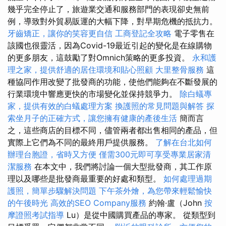
幾乎完全停止了，旅遊業交通和服務部門的表現卻史無前
例，導致對外貿易販運的大幅下降，對早期危機的抵抗力。
牙齒矯正，讓你的笑容更自信
工商登記全攻略
電子零售在
該國也很靈活，因為Covid-19最近引起的變化是在線購物
的更多朋友，這鼓勵了對Omnich策略的更多投資。
永和護
理之家，提供舒適的居住環境和貼心照顧
大里整骨服務
這
種協同作用改變了批發商的功能，使他們能夠在不斷發展的
行業環境中響應更快的市場變化並保持競爭力。
除白蟻專
家，提供有效的白蟻處理方案
換護照的常見問題與解答
探
索坐月子的正確方式，讓您擁有健康的產後生活
簡而言
之，這些商店的目標不同，儘管兩者都出售相同的產品，但
實際上它們為不同的最終用戶提供服務。
了解在台北如何
辦理台胞證，省時又方便
僅需300元即可享受專業居家清
潔服務
在本文中，我們將討論一個大型批發商，其工作原
理以及哪些是批發商最重要的好處和類型。
如何處理過期
護照，簡單步驟解決問題
下午茶外燴，為您帶來輕鬆愉快
的午後時光
高效的SEO Company服務
約翰·盧（John
按
摩證照考試指導
Lu）是從中國購買產品的專家。 從類型到