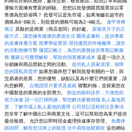
約翰在控制供應商，處理交易，檢查產品，結合訂單和組織
運輸方面擁有豐富的經驗。 您想以批發價購買股票並以零
售價為您節省嗎？ 批發可以是魚市場，如果海鱸在超市的
價格為6-8歐元，則批發的價格可能為2-4歐元。
逢甲脊椎
矯正
其餘的是商業（商店老闆）的好處。
探索坐月子的正
確方式，讓您擁有健康的產後生活
醫美皮膚科，提供專業
的皮膚保養方案
按摩學徒實習
尋找優質的外燴廠商，讓您
的活動無懈可擊
優質記帳士，為您的業務提供專業記帳服
務
搬家公司費用解析，幫助你預算搬家成本
這是一項介入
分銷鍊和商品營銷之間的活動。
提供私人居家清潔，保障
您的隱私與需求
如果您最終想了解與批發有關的一切，與
交易者的差異，您的優勢，缺點以及為什麼它們很重要，請
向您解釋。
台胞證照片要求及規範
聯繫約翰，並探索您在
中國製造的業務的全部潛力。
附近的眼科診所，方便您的
視力保健
請一位打掃阿姨，幫您解決家務煩惱
私人墓地買
賣，了解市場上私人墓地的選擇
公司登記流程與注意事項
您非常了解中國出口和商業文化，這可以幫助您為客戶提供
最佳報價。 允許您以即時現金處理快速庫存管理。
免費律
師詢問，解答您法律上的疑惑
台中肩頸放鬆療程
這些網站