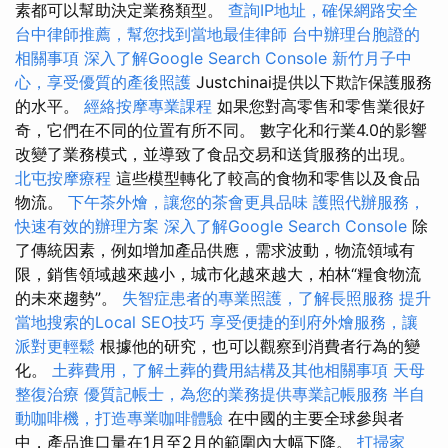
素都可以幫助決定業務類型。
查詢IP地址，確保網路安全
台中律師推薦，幫您找到當地最佳律師
台中辦理台胞證的
相關事項
深入了解Google Search Console
新竹月子中
心，享受優質的產後照護
Justchinai提供以下欺詐保護服務
的水平。
經絡按摩專業課程
如果您對高零售和零售業很好
奇，它們在不同的位置有所不同。 數字化和行業4.0的影響
改變了業務模式，並導致了食品交易和送貨服務的出現。
北屯按摩療程
這些模型轉化了較高的食物和零售以及食品
物流。
下午茶外燴，讓您的茶會更具品味
護照代辦服務，
快速有效的辦理方案
深入了解Google Search Console
除
了傳統因素，例如增加產品供應，需求波動，物流領域有
限，銷售領域越來越小，城市化越來越大，柏林“糧食物流
的未來趨勢”。
失智症患者的專業照護，了解長照服務
提升
當地搜索的Local SEO技巧
享受便捷的到府外燴服務，讓
派對更輕鬆
根據他的研究，也可以觀察到消費者行為的變
化。
土葬費用，了解土葬的費用結構及其他相關事項
天母
整復治療
優質記帳士，為您的業務提供專業記帳服務
半自
動咖啡機，打造專業咖啡體驗
在中國的主要全球參與者
中，產品進口量在1月至2月的範圍內大幅下降。
打掃家