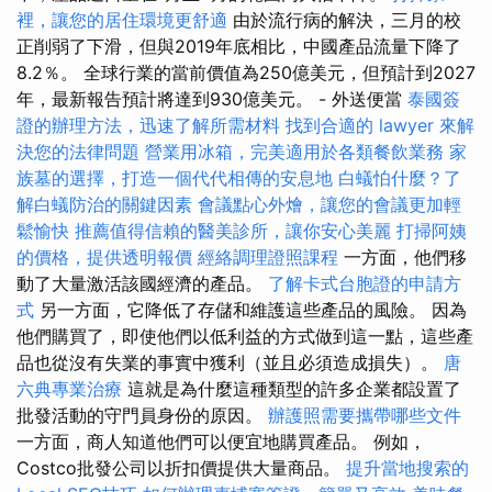
裡，讓您的居住環境更舒適
由於流行病的解決，三月的校
正削弱了下滑，但與2019年底相比，中國產品流量下降了
8.2％。 全球行業的當前價值為250億美元，但預計到2027
年，最新報告預計將達到930億美元。 - 外送便當
泰國簽
證的辦理方法，迅速了解所需材料
找到合適的 lawyer 來解
決您的法律問題
營業用冰箱，完美適用於各類餐飲業務
家
族墓的選擇，打造一個代代相傳的安息地
白蟻怕什麼？了
解白蟻防治的關鍵因素
會議點心外燴，讓您的會議更加輕
鬆愉快
推薦值得信賴的醫美診所，讓你安心美麗
打掃阿姨
的價格，提供透明報價
經絡調理證照課程
一方面，他們移
動了大量激活該國經濟的產品。
了解卡式台胞證的申請方
式
另一方面，它降低了存儲和維護這些產品的風險。 因為
他們購買了，即使他們以低利益的方式做到這一點，這些產
品也從沒有失業的事實中獲利（並且必須造成損失）。
唐
六典專業治療
這就是為什麼這種類型的許多企業都設置了
批發活動的守門員身份的原因。
辦護照需要攜帶哪些文件
一方面，商人知道他們可以便宜地購買產品。 例如，
Costco批發公司以折扣價提供大量商品。
提升當地搜索的