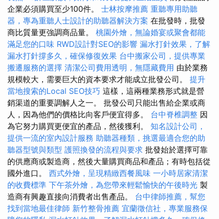
企業必須購買至少100件。
士林按摩推薦
重聽專用助聽
器，專為重聽人士設計的助聽器解決方案
在批發時，批發
商比質量更強調商品量。
桃園外燴，無論婚宴或聚會都能
滿足您的口味
RWD設計對SEO的影響
漏水打針效果，了解
漏水打針撐多久，確保修復效果
台中搬家公司，提供專業
搬遷服務的選擇
清潔公司費用透明，無隱藏費用
由於業務
規模較大，需要巨大的資本要求才能成立批發公司。
提升
當地搜索的Local SEO技巧
這樣，這兩種業務形式就是營
銷渠道的重要調解人之一。 批發公司只能出售給企業或商
人，因為他們的價格比向客戶便宜得多。
台中脊椎調整
因
為它努力購買更便宜的產品，然後獲利。
知名設計公司，
提供一流的室內設計服務
助聽器種類，挑選最適合您的助
聽器型號與類型
護照換發的流程與要求
批發始於選擇可靠
的供應商或製造商，然後大量購買商品和產品；有時包括從
國外進口。
西式外燴，呈現精緻西餐風味
一小時居家清潔
的收費標準
下午茶外燴，為您帶來輕鬆愉快的午後時光
製
造商有興趣直接向消費​​者出售產品。
台中律師推薦，幫您
找到當地最佳律師
新竹整骨推薦
宜蘭徵信社，專業服務保