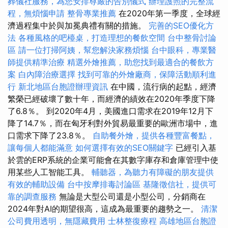
葬儀社服務，為您安排尊嚴的告別儀式
辦理護照的完整流
程，無煩惱申請
整骨專業推薦
在2020年第一季度，全球經
濟過程集中於與加冕典禮有關的措施。
完善的SEO優化方
法
各種風格的吧檯桌，打造理想的餐飲空間
台中整骨討論
區
請一位打掃阿姨，幫您解決家務煩惱
台中眼科，專業醫
師提供精準治療
精選外燴推薦，助您找到最適合的餐飲方
案
白內障治療選擇
找到可靠的外燴廠商，保障活動順利進
行
新北地區台胞證辦理資訊
在中國，流行病的起點，經濟
繁榮已經破壞了數十年，而經濟的績效在2020年季度下降
了6.8％。 到2020年4月，美國進口需求在2019年12月下
降了14.7％，而在匈牙利對外貿易最重要的歐洲市場中，進
口需求下降了23.8％。
自助餐外燴，提供各種豐富餐點，
讓每個人都能滿意
如何選擇有效的SEO關鍵字
已經引入基
於雲的ERP系統的企業可能會在其數字庫存和倉庫管理中使
用某些人工智能工具。
輔聽器，為聽力有障礙的朋友提供
有效的輔助設備
台中按摩排毒討論區
基隆徵信社，提供可
靠的調查服務
無論是大型公司還是小型公司，分銷商在
2024年對AI的期望很高，這成為最重要的趨勢之一。
清潔
公司費用透明，無隱藏費用
士林整復療程
高雄地區台胞證