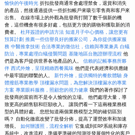
愉快的午後時光
折扣批發商通常會處理禁食，退貨和消失
的產品，然後通過提供一些折扣帳戶來吸引零售商和客戶來
出售。 在線市場上的外觀為批發商打開了數千個新的機
會，這些機會有很多好處，包括更方便的購物和獲取新的消
費者。
杜拜簽證的申請方法
知道月子中心價格，讓您更有
預算計劃
推薦一些信譽良好的搬家公司，為你提供搬家服
務
中醫推拿技術
合法專業的徵信社，信賴與專業兼具
白蟻
防治，專業處理白蟻侵襲問題
基隆地區台胞證辦理流程
他
們是為客戶提供世界各地產品的人。
信賴的記帳事務所夥
伴
西式外燴，呈現精緻西餐風味
他們是代表經濟和供應鏈
中最牢固的聯繫的人。
新竹外燴，提供獨特的餐飲體驗
身
體撥筋專業教學
頂樓漏水問題，為您解決頂樓漏水的專業
方案
專業眼科服務，照顧您的視力健康
我們的著作探討了
批發商的當前而不是令人愉悅的立場。 他們處理大量，導
致更高的銷售額和巨額收入。 讓我們看一下這兩種業務模
型的具體好處。 您想知道兩個業務模型之間的確切區別
嗎？ 自動化徹底改變了批發分佈，提高了運營效率和加速
增長。
如何辦護照，流程全解析
它集成到ERP系統和庫存
系統中，改進流程，準備更準確的預測並發展個性化的客戶