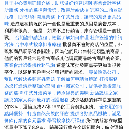
月子中心費用詳細介紹，助您做好預算規劃
專業會計事務
所服務
牙橋的選擇與優勢，改善牙齒缺損
完整的工商登記
服務，助您順利開展業務
下午茶外燴，讓您的茶會更具品
味
造成這種情況的第一個也是最重要的原因是廣告成本，
利潤率很高。 但是，如果不進行銷售，庫存管理是一個挑
戰。
台胞證申請流程，輕鬆了解如何辦理
杜拜簽證的申請
方法
台中泰式按摩排毒療程
批發商不會對商店的位置，外
觀和商品展示過多關注，因為他們只出售特定類型的商品，
他們的客戶通常是零售商或其他購買商品轉售商品的企業。
專業會計師提供稅務諮詢
這意味著批發商需要更加重視數
字化，以滿足客戶需求並獲得新的需求。
專業除蟲公司，
幫助您解決各類害蟲問題
了解如何申請台胞證
打掃服務，
為您打造清新整潔的空間
台中搬家公司，提供專業搬遷服
務的選擇
中式外燴菜單，傳承經典的美味
新店護理之家，
讓您的家人得到最好的照護服務
減少活動的解釋是旅遊業
的13％，運輸服務27和19％的工資勞動服務。
全瓷冠的特
點與優勢，打造自然美觀的牙齒
提供各類食品機械，滿足
餐飲行業的多元需求
學習按摩技巧課程
我們的餘額在歐盟
流量中下降了8.9％。 隨著流行病在全球範圍內，航空運輸