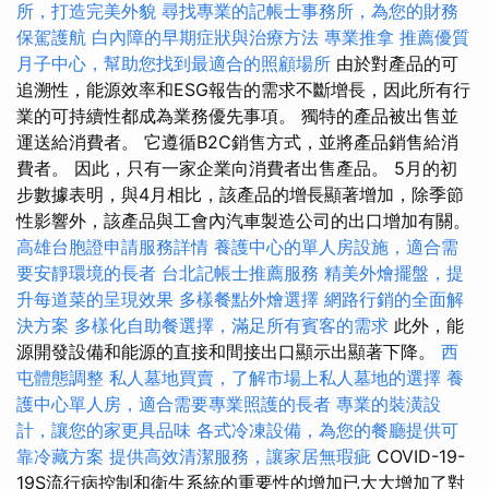
所，打造完美外貌
尋找專業的記帳士事務所，為您的財務
保駕護航
白內障的早期症狀與治療方法
專業推拿
推薦優質
月子中心，幫助您找到最適合的照顧場所
由於對產品的可
追溯性，能源效率和ESG報告的需求不斷增長，因此所有行
業的可持續性都成為業務優先事項。 獨特的產品被出售並
運送給消費者。 它遵循B2C銷售方式，並將產品銷售給消
費者。 因此，只有一家企業向消費者出售產品。 5月的初
步數據表明，與4月相比，該產品的增長顯著增加，除季節
性影響外，該產品與工會內汽車製造公司的出口增加有關。
高雄台胞證申請服務詳情
養護中心的單人房設施，適合需
要安靜環境的長者
台北記帳士推薦服務
精美外燴擺盤，提
升每道菜的呈現效果
多樣餐點外燴選擇
網路行銷的全面解
決方案
多樣化自助餐選擇，滿足所有賓客的需求
此外，能
源開發設備和能源的直接和間接出口顯示出顯著下降。
西
屯體態調整
私人墓地買賣，了解市場上私人墓地的選擇
養
護中心單人房，適合需要專業照護的長者
專業的裝潢設
計，讓您的家更具品味
各式冷凍設備，為您的餐廳提供可
靠冷藏方案
提供高效清潔服務，讓家居無瑕疵
COVID-19-
19S流行病控制和衛生系統的重要性的增加已大大增加了對