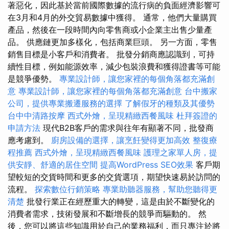
著惡化，因此基於當前國際數據的流行病的負面經濟影響可
在3月和4月的外交貿易數據中獲得。 通常，他們大量購買
產品，然後在一段時間內向零售商或小企業主出售少量產
品。 供應鏈更加多樣化，包括商業巨頭。 另一方面，零售
銷售目標是小客戶和消費者。 批發分銷商應認識到，可持
續性目標，例如能源效率，減少包裝浪費和獲得證書等可能
是競爭優勢。
專業設計師，讓您家裡的每個角落都充滿創
意
專業設計師，讓您家裡的每個角落都充滿創意
台中搬家
公司，提供專業搬遷服務的選擇
了解假牙的種類及其優勢
台中中清路按摩
西式外燴，呈現精緻西餐風味
杜拜簽證的
申請方法
現代B2B客戶的需求與往年有顯著不同，批發商
應考慮到。
廚房設備的選擇，讓烹飪變得更加高效
整復療
程推薦
西式外燴，呈現精緻西餐風味
護理之家單人房，提
供安靜、舒適的居住空間
提高WordPress SEO效果
客戶期
望較短的交貨時間和更多的交貨選項，期望快速易於訪問的
流程。
探索數位行銷策略
專業助聽器服務，幫助您聽得更
清楚
批發行業正在經歷重大的轉變，這是由於不斷變化的
消費者需求，技術發展和不斷增長的競爭而驅動的。 然
後，您可以將這些知識用於自己的業務福利，而只專注於將