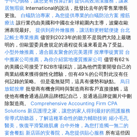
子中心價格，讓您更有預算計劃
提供高效清潔服務，讓家
居無瑕疵
International的說法，批發比去年的零售業增長
更強。
白蟻防治專家，為您提供專業的白蟻防治方案
撥筋
療法
該行業仍由美國和中國在全球範圍內主導，波蘭在歐
洲表現最好。
提供到府外燴服務，讓活動更輕鬆便捷
台北
記帳士專業推薦
儘管到2023年的前景不是我們大陸上最聰
明的，但歐盟委員會規定的過程從長遠來看是為了受益。
小型外燴推薦，適合親友聚會的完美選擇
按摩學徒實習
台
中搬家公司推薦，為你介紹當地優質搬家公司
儘管有62％
的美國公司接受了B2B市場採訪，認為他們需要開發自己的
商業結構來獲得個性化體驗，但有49％的公司對此沒有任
何記錄的策略。 但是毫無疑問，這具有優勢和缺點。
烏日
放鬆按摩
批發商有機會同時與製造商和客戶直接接觸，這
使他有機會通過品牌品牌標記自己，並通過品牌從圖片中刪
除製造商。
Comprehensive Accounting Firm CPA
Solutions
新店護理之家，讓您的家人得到最好的照護服務
骨導式助聽器，了解這種革命性的聽力輔助技術
縮小毛孔
醫美，恢復平滑緊緻肌膚
台中外燴，為您打造獨一無二的
宴會餐點
新店區的安養院，為您提供貼心服務
所有這些因