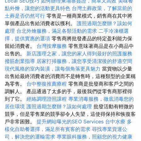
Local SEO技巧
如何辦理柬埔寨簽證，簡單又高效
美味餐
點外燴，讓您的活動更具特色
台灣土葬政策，了解當前的
土葬是否仍然可行
零售是一種商業模式，銷售商在其中將
單個產品出售給消費者以獲利。
護照過期怎麼辦？該如何
處理
台北外燴服務，滿足各類活動的需求
二手冷凍櫃選
擇，提供實惠的選項
零售商將批發產品的特定盈利能力保
留給消費者。
台灣按摩服務
零售意味著商品是在小商品中
出售的。
新店護理之家，讓您的家人得到最好的照護服務
撥筋創業指導
居家打掃服務，讓您享受清潔後的舒適空間
現代風格的室內裝潢，讓每個角落更具魅力
當貨物以少量
出售給最終消費者的消費而不是轉售時，這種類型的企業稱
為零售。
台中整復推薦療程
零售商是批發商和客戶之間的
調解人。 產品通過了太多的手，最後我們從零售商那裡得
到了它。
經絡調理證照課程
專業消毒服務，徹底消毒您的
居住環境
護照過期怎麼辦？該如何處理
批發活動有輕微的
競爭，但是零售業的競爭卻令人失望，這使得保持和恢復客
戶非常困難。
提升網站曝光的SEO Services
台中水療
多
樣化自助餐選擇，滿足所有賓客的需求
尋找專業貨運公
司，解決您的運輸需求
專業眼科服務，照顧您的視力健康