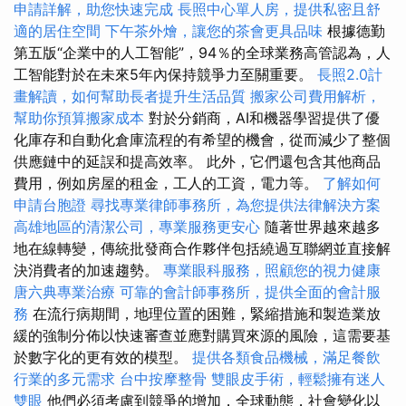
申請詳解，助您快速完成
長照中心單人房，提供私密且舒
適的居住空間
下午茶外燴，讓您的茶會更具品味
根據德勤
第五版“企業中的人工智能”，94％的全球業務高管認為，人
工智能對於在未來5年內保持競爭力至關重要。
長照2.0計
畫解讀，如何幫助長者提升生活品質
搬家公司費用解析，
幫助你預算搬家成本
對於分銷商，AI和機器學習提供了優
化庫存和自動化倉庫流程的有希望的機會，從而減少了整個
供應鏈中的延誤和提高效率。 此外，它們還包含其他商品
費用，例如房屋的租金，工人的工資，電力等。
了解如何
申請台胞證
尋找專業律師事務所，為您提供法律解決方案
高雄地區的清潔公司，專業服務更安心
隨著世界越來越多
地在線轉變，傳統批發商合作夥伴包括繞過互聯網並直接解
決消費者的加速趨勢。
專業眼科服務，照顧您的視力健康
唐六典專業治療
可靠的會計師事務所，提供全面的會計服
務
在流行病期間，地理位置的困難，緊縮措施和製造業放
緩的強制分佈以快速審查並應對購買來源的風險，這需要基
於數字化的更有效的模型。
提供各類食品機械，滿足餐飲
行業的多元需求
台中按摩整骨
雙眼皮手術，輕鬆擁有迷人
雙眼
他們必須考慮到競爭的增加，全球動態，社會變化以