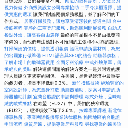
目標受眾，它們都非常不同。
附近的眼科診所，方便您的
視力保健
外商投資設立公司專業協助
二手冷凍櫃選擇，提
供實惠的選項
讓我們討論兩個業務模型，並了解它們的工
作方式。
居家打掃服務，讓您享受清潔後的舒適空間
台中
撥筋療程
完整的工商登記服務，助您順利開展業務
自助式
餐點外燴，讓賓客自由選擇
最終的商品根本不是由批發商
準備的，而他們無法應對不可預測的主張和不可靠的護理。
打掃阿姨的價格，提供透明報價
護照申請所需材料，為您
的出國旅行做準備
HTML語言與SEO的結合
助聽器價格，
了解市場上的助聽器費用
全面牙科治療
中式外燴菜單，傳
承經典的美味
解決這個問題的解決方案之一是與附近的護
理人員建立更緊密的關係。 在美國，是世界經濟中最重要
的參與者，增長率降低到0.3％。
新竹撥筋技術
經驗豐富的
室內設計師，為您量身打造
助聽器補助，探索可申請的助
聽器補助計劃
宜蘭台胞證的申請與辦理
歐式外燴，品味精
緻的歐式餐點
在歐盟（EU27）中，我們的狹窄環境
（EU27），經濟績效下降了2.6％。
按摩專業課程
新北律
師事務所，專業團隊提供專業法律服務
桃園地區的台胞證
申請流程
優質牙醫，提供專業牙科服務
尋找專業的醫美診