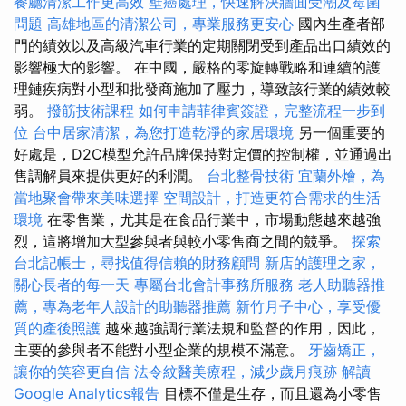
餐廳清潔工作更高效
壁癌處理，快速解決牆面受潮及霉菌
問題
高雄地區的清潔公司，專業服務更安心
國內生產者部
門的績效以及高級汽車行業的定期關閉受到產品出口績效的
影響極大的影響。 在中國，嚴格的零旋轉戰略和連續的護
理鏈疾病對小型和批發商施加了壓力，導致該行業的績效較
弱。
撥筋技術課程
如何申請菲律賓簽證，完整流程一步到
位
台中居家清潔，為您打造乾淨的家居環境
另一個重要的
好處是，D2C模型允許品牌保持對定價的控制權，並通過出
售調解員來提供更好的利潤。
台北整骨技術
宜蘭外燴，為
當地聚會帶來美味選擇
空間設計，打造更符合需求的生活
環境
在零售業，尤其是在食品行業中，市場動態越來越強
烈，這將增加大型參與者與較小零售商之間的競爭。
探索
台北記帳士，尋找值得信賴的財務顧問
新店的護理之家，
關心長者的每一天
專屬台北會計事務所服務
老人助聽器推
薦，專為老年人設計的助聽器推薦
新竹月子中心，享受優
質的產後照護
越來越強調行業法規和監督的作用，因此，
主要的參與者不能對小型企業的規模不滿意。
牙齒矯正，
讓你的笑容更自信
法令紋醫美療程，減少歲月痕跡
解讀
Google Analytics報告
目標不僅是生存，而且還為小零售