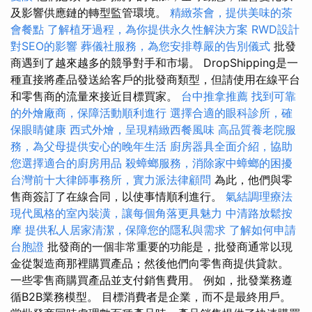
及影響供應鏈的轉型監管環境。
精緻茶會，提供美味的茶
會餐點
了解植牙過程，為你提供永久性解決方案
RWD設計
對SEO的影響
葬儀社服務，為您安排尊嚴的告別儀式
批發
商遇到了越來越多的競爭對手和市場。 DropShipping是一
種直接將產品發送給客戶的批發商類型，但請使用在線平台
和零售商的流量來接近目標買家。
台中推拿推薦
找到可靠
的外燴廠商，保障活動順利進行
選擇合適的眼科診所，確
保眼睛健康
西式外燴，呈現精緻西餐風味
高品質養老院服
務，為父母提供安心的晚年生活
廚房器具全面介紹，協助
您選擇適合的廚房用品
殺蟑螂服務，消除家中蟑螂的困擾
台灣前十大律師事務所，實力派法律顧問
為此，他們與零
售商簽訂了在線合同，以使事情順利進行。
氣結調理療法
現代風格的室內裝潢，讓每個角落更具魅力
中清路放鬆按
摩
提供私人居家清潔，保障您的隱私與需求
了解如何申請
台胞證
批發商的一個非常重要的功能是，批發商通常以現
金從製造商那裡購買產品；然後他們向零售商提供貸款。
一些零售商購買產品並支付銷售費用。 例如，批發業務遵
循B2B業務模型。 目標消費者是企業，而不是最終用戶。