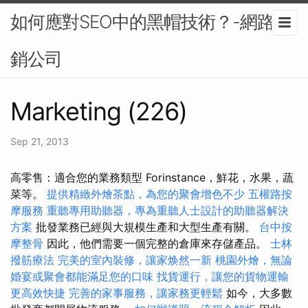
如何應對SEO中的黑帽技術？-網路行
銷公司
Marketing (226)
Sep 21, 2013
高零售：適合您的業務類型 Forinstance，鮮花，水果，蔬
菜等。
提供精緻外燴茶點，為您的聚會增色不少
五權路按
摩服務
重聽專用助聽器，專為重聽人士設計的助聽器解決
方案
批發業務已經與大規模生產和大型生產有關。
台中按
摩整骨
因此，他們需要一個完整的倉庫來存儲產品。
士林
撥筋療法
完美的室內裝修，讓家焕然一新
桃園外燴，無論
婚宴或聚會都能滿足您的口味
找貨運行，讓您的貨物運輸
更高效快捷
完善的家事服務，讓家務更輕鬆
如今，大多數