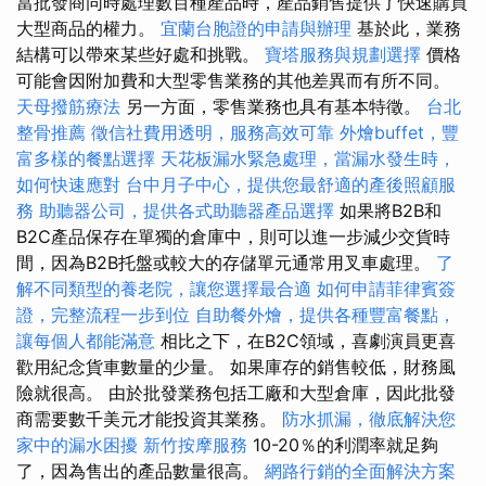
當批發商同時處理數百種產品時，產品銷售提供了快速購買
大型商品的權力。
宜蘭台胞證的申請與辦理
基於此，業務
結構可以帶來某些好處和挑戰。
寶塔服務與規劃選擇
價格
可能會因附加費和大型零售業務的其他差異而有所不同。
天母撥筋療法
另一方面，零售業務也具有基本特徵。
台北
整骨推薦
徵信社費用透明，服務高效可靠
外燴buffet，豐
富多樣的餐點選擇
天花板漏水緊急處理，當漏水發生時，
如何快速應對
台中月子中心，提供您最舒適的產後照顧服
務
助聽器公司，提供各式助聽器產品選擇
如果將B2B和
B2C產品保存在單獨的倉庫中，則可以進一步減少交貨時
間，因為B2B托盤或較大的存儲單元通常用叉車處理。
了
解不同類型的養老院，讓您選擇最合適
如何申請菲律賓簽
證，完整流程一步到位
自助餐外燴，提供各種豐富餐點，
讓每個人都能滿意
相比之下，在B2C領域，喜劇演員更喜
歡用紀念貨車數量的少量。 如果庫存的銷售較低，財務風
險就很高。 由於批發業務包括工廠和大型倉庫，因此批發
商需要數千美元才能投資其業務。
防水抓漏，徹底解決您
家中的漏水困擾
新竹按摩服務
10-20％的利潤率就足夠
了，因為售出的產品數量很高。
網路行銷的全面解決方案