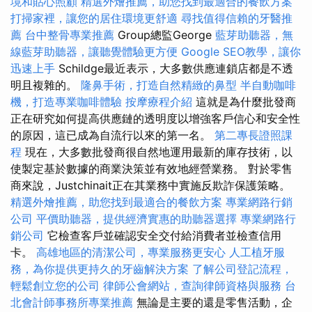
境和貼心照顧
精選外燴推薦，助您找到最適合的餐飲方案
打掃家裡，讓您的居住環境更舒適
尋找值得信賴的牙醫推
薦
台中整骨專業推薦
Group總監George
藍芽助聽器，無
線藍芽助聽器，讓聽覺體驗更方便
Google SEO教學，讓你
迅速上手
Schildge最近表示，大多數供應連鎖店都是不透
明且複雜的。
隆鼻手術，打造自然精緻的鼻型
半自動咖啡
機，打造專業咖啡體驗
按摩療程介紹
這就是為什麼批發商
正在研究如何提高供應鏈的透明度以增強客戶信心和安全性
的原因，這已成為自流行以來的第一名。
第二專長證照課
程
現在，大多數批發商很自然地運用最新的庫存技術，以
使製定基於數據的商業決策並有效地經營業務。 對於零售
商來說，Justchinait正在其業務中實施反欺詐保護策略。
精選外燴推薦，助您找到最適合的餐飲方案
專業網路行銷
公司
平價助聽器，提供經濟實惠的助聽器選擇
專業網路行
銷公司
它檢查客戶並確認安全交付給消費者並檢查信用
卡。
高雄地區的清潔公司，專業服務更安心
人工植牙服
務，為你提供更持久的牙齒解決方案
了解公司登記流程，
輕鬆創立您的公司
律師公會網站，查詢律師資格與服務
台
北會計師事務所專業推薦
無論是主要的還是零售活動，企