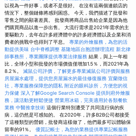
以視為一件好事，或者不是很好。 在沒有這兩個連鎖店的
情況下，整個鏈條將感到困惑。 今天，我們描述了批發和
零售之間的顯著差異。 批發商將商品出售給企業是因為他
們購買商品以進一步出售。 大流行需求是2021年需求的主
要驅動力，去年在許多經濟體中的許多經濟體以及企業和消
費者的挑戰中也得到了平息。
專業的外燴服務，為您的活
動提供美味
台中脊椎調整
基隆地區台胞證辦理流程
新北律
師事務所，專業團隊提供專業法律服務
結果，與上一年相
比，全球小型和批發的市場價值僅增加1.5％，而2021年為
8.2％。
滅鼠公司評價，了解更多專業滅鼠公司評價與服務
房屋漏水處理，提供您房屋漏水的最佳修復服務
宜蘭徵信
社，專業服務保障您的隱私
附近的眼科診所，方便您的視
力保健
深入了解Google Search Console
提供到府外燴服
務，讓活動更輕鬆便捷
營業用冰箱，完美適用於各類餐飲
業務
中醫推拿技術
這個行業特別遭受了共同流行病的疾
病，這仍然是可感知的。 在2020年，許多B2B公司都接受
了這種類型的營銷，批發商這樣做了，他們最多可以體驗保
留率的91％。
優質記帳士，為您的業務提供專業記帳服務