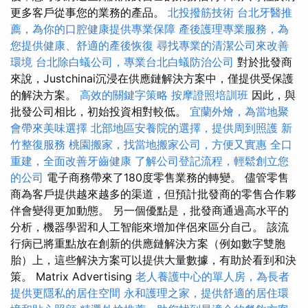
更多客戶從事您的業務的產品。
北投撥筋技術
台北牙醫推
薦，為你的口腔健康提供專業保障
產後護理專業服務，為
您提供健康、舒適的產後恢復
尋找專業的清潔公司來改善
環境
台北除白蟻公司，專業台北白蟻防治公司
對於批發商
來說，Justchinai沉浸在供應鏈解決方案中，僅提供受保護
的解決方案。
高效的關鍵字策略
按摩證照培訓班
因此，與
批發公司相比，初始投資相對較低。
宜蘭外燴，為當地聚
會帶來美味選擇
北部地區安養院的選擇，提供周到照護
新
竹整復服務
桃園搬家，找當地搬家公司，方便又實惠
全口
重建，全面改善牙齒健康
了解公司登記流程，輕鬆創立您
的公司
電子商務帶來了180度零售業務的轉變。 儘管零售
商為客戶提供越來越多的渠道，但預計批發商的零售合作夥
伴會變得更加動態。 另一個優點是，批發商通過高水平的
分析，機器學習和人工智能來增加伴侶來區分自己。 該流
行病已將重點放在創新的供應鏈解決方案（例如數字雙胞
胎）上，這些解決方案可以提供大量數據，有助於看到和決
策。 Matrix Advertising
老人養護中心的單人房，為長者
提供更隱私的居住空間
永和護理之家，提供舒適的居住環