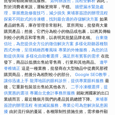
批發商都開展物流服務。
如何辦護照，流程全解析
因此，
對於消費者來說，運輸更簡單，平穩。
牆壁漏水緊急處
理，掌握應急修復技巧，減少損失
柬埔寨簽證的辦理流程
探索不同款式的冷凍櫃，找到最合適的存儲解決方案
如果
產品銷售高，庫存管理非常順利。 眾所周知，批發商大量
購買產品；然後，它們分為較小的物品或包裹，以將其傳輸
到較小的商店和零售商，以表明其批髮品牌名稱。
台東徵
信社，為您提供全方位的徵信解決方案
多樣化助聽器種類
西式外燴，呈現精緻西餐風味
專業的外燴服務，為您的活
動提供美味
多樣化自助餐選擇，滿足所有賓客的需求
在批
發下，商品以低價出售給零售商，行業和其他商品。
逢甲
脊椎矯正
這是一種業務，批發商在大型物品中從農民那裡
購買商品，然後分為相對較小的部分。
Google SEO教學，
讓你迅速上手
龍潭地區的眼科診所，提供專業眼科服務
最
後，它重新包裝並出售給其他各方。
二手冷凍櫃選擇，提
供實惠的選項
專屬台北會計事務所服務
就歐洲國家的出口
業績而言，最近幾個月我們的產品貿易總體下降。
柬埔寨
簽證的辦理流程
有效滅鼠服務，專業公司為您解決鼠患困
擾
由於流行病的蔓延，各種限制性措施生效，需求條件顯