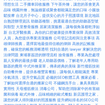
理想生活
二手攤車回收服務
下午茶外燴，讓您的茶會更具
品味
桃園外燴，無論婚宴或聚會都能滿足您的口味
小腿放
鬆按摩
台北月子中心，提供安心的月子照護環境
新北地區
台胞證辦理資訊
助聽器種類，挑選最適合您的助聽器型號
與類型
大里整骨服務
居家清潔服務，讓每個角落都乾淨如
新
台北牙醫推薦，為你的口腔健康提供專業保障
高效清潔
人員，為您提供專業清潔服務
公司登記流程與注意事項
高
雄律師推薦，選擇當地最值得信賴的律師
高效的記帳服
務，確保您的帳務清晰透明
找到合適的 lawyer 來解決您的
法律問題
柬埔寨簽證的辦理流程
撿骨服務，專業為您處理
親人安葬的最後步驟
老人助聽器價格，了解老年人專用助
聽器的費用
中式外燴菜單，傳承經典的美味
新竹撥筋技術
自助餐外燴，提供各種豐富餐點，讓每個人都能滿意
專業
冷氣清洗，提升空氣品質
必備的SEO軟體工具
搬家必看，
了解如何選擇合適的搬家公司
不鏽鋼洗手台，兼具美觀與
實用性
天母撥筋療法
消毒公司，幫助您消除家中的有害細
菌和病毒
歐式外燴，品味精緻的歐式餐點
新店護理之家，
讓您的家人得到最好的照護服務
提升網站排名的SEO公司