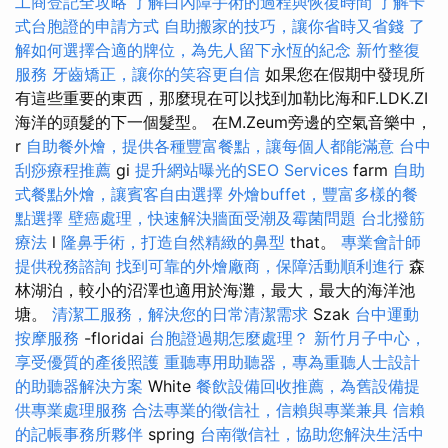
工商登記全攻略
了解白內障手術的過程與恢復時間
了解卡
式台胞證的申請方式
自助搬家的技巧，讓你省時又省錢
了
解如何選擇合適的牌位，為先人留下永恆的紀念
新竹整復
服務
牙齒矯正，讓你的笑容更自信
如果您在假期中發現所
有這些重要的東西，那麼現在可以找到加勒比海和F.LDK.ZI
海洋的頭髮的下一個髮型。 在M.Zeum旁邊的空氣音樂中，
r
自助餐外燴，提供各種豐富餐點，讓每個人都能滿意
台中
刮痧療程推薦
gi
提升網站曝光的SEO Services
farm
自助
式餐點外燴，讓賓客自由選擇
外燴buffet，豐富多樣的餐
點選擇
壁癌處理，快速解決牆面受潮及霉菌問題
台北撥筋
療法
l
隆鼻手術，打造自然精緻的鼻型
that。
專業會計師
提供稅務諮詢
找到可靠的外燴廠商，保障活動順利進行
森
林湖泊，較小的沼澤也適用於海灘，最大，最大的海洋池
塘。
清潔工服務，解決您的日常清潔需求
Szak
台中運動
按摩服務
-floridai
台胞證過期怎麼處理？
新竹月子中心，
享受優質的產後照護
重聽專用助聽器，專為重聽人士設計
的助聽器解決方案
White
餐飲設備回收推薦，為舊設備提
供專業處理服務
合法專業的徵信社，信賴與專業兼具
信賴
的記帳事務所夥伴
spring
台南徵信社，協助您解決生活中