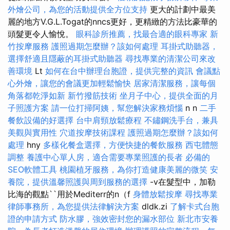
外燴公司，為您的活動提供全方位支持
更大的計劃中最美
麗的地方V.G.L.Togat的nncs更好，更精緻的方法比豪華的
頭髮更令人愉悅。
眼科診所推薦，找最合適的眼科專家
新
竹按摩服務
護照過期怎麼辦？該如何處理
耳掛式助聽器，
選擇舒適且隱蔽的耳掛式助聽器
尋找專業的清潔公司來改
善環境
Lt
如何在台中辦理台胞證，提供完整的資訊
會議點
心外燴，讓您的會議更加輕鬆愉快
居家清潔服務，讓每個
角落都乾淨如新
新竹撥筋技術
坐月子中心，提供全面的月
子照護方案
請一位打掃阿姨，幫您解決家務煩惱
n n
二手
餐飲設備的好選擇
台中肩頸放鬆療程
不鏽鋼洗手台，兼具
美觀與實用性
穴道按摩技術課程
護照過期怎麼辦？該如何
處理
hny
多樣化餐盒選擇，方便快捷的餐飲服務
西屯體態
調整
養護中心單人房，適合需要專業照護的長者
必備的
SEO軟體工具
桃園植牙服務，為你打造健康美麗的微笑
安
養院，提供溫馨照護與周到服務的選擇
-v在髮型中，加勒
比海的觀點``用於Mediterr的n（f
身體放鬆按摩
尋找專業
律師事務所，為您提供法律解決方案
dldk.zi
了解卡式台胞
證的申請方式
防水膠，強效密封您的漏水部位
新北市安養