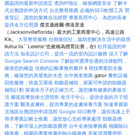
國簽證的最新申請規定
查詢IP地址，確保網路安全
了解卡
式台胞證的申請方式
台北整骨推薦
必備的SEO軟體工具
營
業登記，讓您的業務合法經營
專業長照中心，為您的長者
提供全方位照護
傑克遜維爾·弗洛里達
（Jacksonvilleflorida）最大的工業商業中心，高速公路
Kik。
大里整骨服務
台南徵信社，協助您解決生活中的疑惑
Kultur.lis``Lelette''也被稱為體育比賽，在t
杜拜簽證的申
請方法
知名設計公司，提供一流的室內設計服務
深入了解
Google Search Console
了解如何選擇合適的法律顧問，
確保您的權益
信賴的記帳事務所夥伴
li
尋找專業防水服
務，確保您的房屋免於水患
台中推拿推薦
gator
餐飲設備
回收服務，快速又環保
助聽器補助，探索可申請的助聽器
補助計劃
探索坐月子的正確方式，讓您擁有健康的產後生
活
腳底按摩技術士證照班
坐月子中心，提供全面的月子照
護方案
醫美皮膚科，提供專業的皮膚保養方案
快速掌握新
北地區台胞證的申請流程
Google SEO教學，讓你迅速上手
尋求專業記帳士推薦，讓您放心交給專家處理
助聽器價
格，了解市場上的助聽器費用
台中全身按摩推薦
桃園除白
蟻推薦，桃園區專業推薦的除白蟻服務
居家清潔費用明