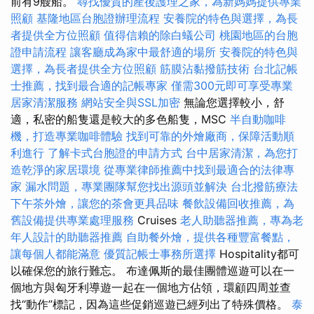
前有9艘船。
尋找優質的產後護理之家，為新媽媽提供專業
照顧
基隆地區台胞證辦理流程
安養院的特色與選擇，為長
者提供全方位照顧
值得信賴的除白蟻公司
桃園地區的台胞
證申請流程
讓客廳成為家中最舒適的場所
安養院的特色與
選擇，為長者提供全方位照顧
筋膜沾黏撥筋技術
台北記帳
士推薦，找到最合適的記帳專家
僅需300元即可享受專業
居家清潔服務
網站安全與SSL加密
無論您選擇較小，舒
適，私密的船隻還是較大的多色船隻，MSC
半自動咖啡
機，打造專業咖啡體驗
找到可靠的外燴廠商，保障活動順
利進行
了解卡式台胞證的申請方式
台中居家清潔，為您打
造乾淨的家居環境
從專業律師推薦中找到最適合的法律專
家
漏水問題，專業團隊幫您找出源頭並解決
台北撥筋療法
下午茶外燴，讓您的茶會更具品味
餐飲設備回收推薦，為
舊設備提供專業處理服務
Cruises
老人助聽器推薦，專為老
年人設計的助聽器推薦
自助餐外燴，提供各種豐富餐點，
讓每個人都能滿意
優質記帳士事務所選擇
Hospitality都可
以確保您的旅行難忘。 布達佩斯的最佳團體巡遊可以在一
個地方與匈牙利導遊一起在一個地方佔領，環顧四周並查
找“動作”標記，因為這些促銷巡遊已經列出了特殊價格。
泰