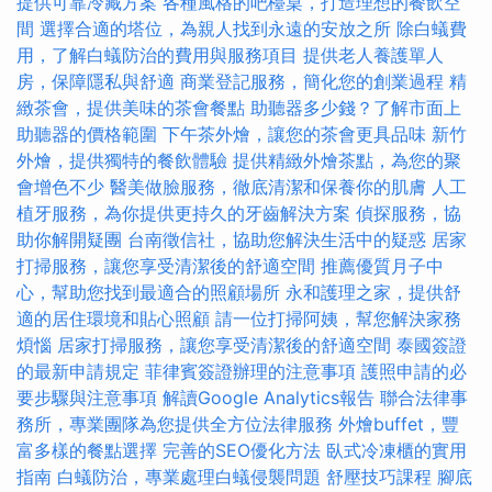
提供可靠冷藏方案
各種風格的吧檯桌，打造理想的餐飲空
間
選擇合適的塔位，為親人找到永遠的安放之所
除白蟻費
用，了解白蟻防治的費用與服務項目
提供老人養護單人
房，保障隱私與舒適
商業登記服務，簡化您的創業過程
精
緻茶會，提供美味的茶會餐點
助聽器多少錢？了解市面上
助聽器的價格範圍
下午茶外燴，讓您的茶會更具品味
新竹
外燴，提供獨特的餐飲體驗
提供精緻外燴茶點，為您的聚
會增色不少
醫美做臉服務，徹底清潔和保養你的肌膚
人工
植牙服務，為你提供更持久的牙齒解決方案
偵探服務，協
助你解開疑團
台南徵信社，協助您解決生活中的疑惑
居家
打掃服務，讓您享受清潔後的舒適空間
推薦優質月子中
心，幫助您找到最適合的照顧場所
永和護理之家，提供舒
適的居住環境和貼心照顧
請一位打掃阿姨，幫您解決家務
煩惱
居家打掃服務，讓您享受清潔後的舒適空間
泰國簽證
的最新申請規定
菲律賓簽證辦理的注意事項
護照申請的必
要步驟與注意事項
解讀Google Analytics報告
聯合法律事
務所，專業團隊為您提供全方位法律服務
外燴buffet，豐
富多樣的餐點選擇
完善的SEO優化方法
臥式冷凍櫃的實用
指南
白蟻防治，專業處理白蟻侵襲問題
舒壓技巧課程
腳底