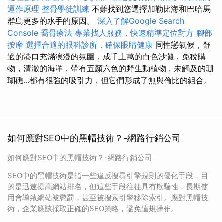
運作原理
整骨學徒訓練
不難找到您選擇加勒比海和巴哈馬
群島更多的水手的原因。
深入了解Google Search
Console
喬骨療法
專業找人服務，快速精準定位對方
腳部
按摩
選擇合適的眼科診所，確保眼睛健康
同性戀氣候，舒
適的港口充滿浪漫的氛圍，成千上萬的白色沙灘，免稅購
物，清澈的海洋，帶有五顏六色的野生動植物，未觸及的珊
瑚礁...都有很強的吸引力，但它們形成了無與倫比的組合。
如何應對SEO中的黑帽技術？-網路行銷公司
如何應對SEO中的黑帽技術？-網路行銷公司
SEO中的黑帽技術是指一些違反搜尋引擎規則的優化手段，目
的是迅速提高網站排名，但這些手段往往具有欺騙性，長期使
用會導致網站被懲罰，甚至被搜索引擎移除索引。應對黑帽技
術，企業應該採取正確的SEO策略，避免違規操作。