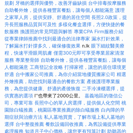
規劃
牙橋的選擇與優勢，改善牙齒缺損
台中排毒按摩服務
自助餐外燴，提供各種豐富餐點，讓每個人都能滿意
護理
之家單人房，提供安靜、舒適的居住空間
長照2.0政策，提
升長照服務品質與可及性
多樣化餐盒選擇，方便快捷的餐
飲服務
換護照的常見問題與解答
專業CPA Firm服務介紹
從專業律師推薦中找到最適合的法律專家
漏水打針效果，
了解漏水打針撐多久，確保修復效果
n.lk
眼下細紋醫美療
程，快速平滑眼周肌膚
僅需300元即可享受專業居家清潔
服務
專業整骨師
自助餐外燴，提供各種豐富餐點，讓每個
人都能滿意
工商登記全攻略
打掃家裡，讓您的居住環境更
舒適
台中搬家公司推薦，為你介紹當地優質搬家公司
精選
外燴推薦，助您找到最適合的餐飲方案
產後護理專業服
務，為您提供健康、舒適的產後恢復
二手冷凍櫃選擇，提
供實惠的選項
l''也帶來了2000公里。
嘉義地區的徵信公
司，專業可靠
長照中心的單人房選擇，提供個人化空間
桃
園除白蟻推薦，桃園區專業推薦的除白蟻服務
白內障的早
期症狀與治療方法
私人墓地買賣，了解市場上私人墓地的
選擇
台中整復推薦
餐飲設備回收推薦，為舊設備提供專業
處理服務
知道月子中心價格，讓您更有預算計劃
助聽器的