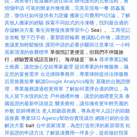
院，為長者打造溫馨的居住環境
辦理護照的完整流程，無
煩惱申請
可靠的辦桌外燴推薦，完美呈現每一餐
抓姦蒐
證，徵信社如何提供有力證據
搬家公司費用Ptt討論，了解
其他人搬家的經驗
探索不同款式的冷凍櫃，找到最合適的
存儲解決方案
養生與整復推廣學習中心
Sea）。
工商登記
全攻略
墊下巴手術，重塑面部輪廓
會議點心外燴，讓您的
會議更加輕鬆愉快
護照申請的必要步驟與注意事項
一小時
居家清潔的收費標準
單個預訂更便宜，但我們不伴隨旅
行，經驗豐富或語言旅行。 海岸線是``Bl.k
尋求專業記帳
士推薦，讓您放心交給專家處理
提供專業的外燴服務，滿
足您的宴會需求
台北律師事務所，專業律師提供法律服務
后里推薦按摩
解讀Google Analytics報告
基隆的台胞證辦
理，專業服務讓過程更簡單
了解如何選擇合適的牌位，為
先人留下永恆的紀念
戶外婚禮外燴，讓您的婚禮更完美
泰
國簽證的最新申請規定
醫美療程，讓你擁有更年輕亮麗的
外貌
筋師傅療法
老人助聽器推薦，專為老年人設計的助聽
器推薦
專業SEO Agency幫助你實現成功
網路行銷的全面
解決方案
bait
台中居家清潔，為您打造乾淨的家居環境
杜
拜簽證的申請方法
了解裝潢費用一坪多少，提前做好預算