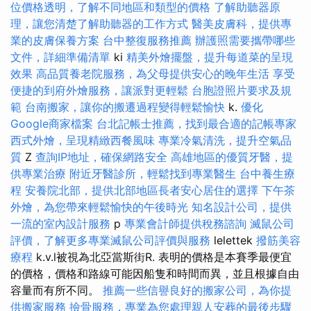
位價格透明，了解不同地區和類型的價格
了解助聽器原
理，讓您清楚了解助聽器的工作方式
醫美皮膚科，提供專
業的皮膚保養方案
台中整復服務推薦
辦護照需要攜帶哪些
文件，詳細準備清單
ki
精美外燴擺盤，提升每道菜的呈現
效果
高品質養老院服務，為父母提供安心的晚年生活
享受
便捷的到府外燴服務，讓派對更輕鬆
台胞證照片要求及規
範
台南搬家，讓你的搬遷過程變得輕鬆愉快
k.
優化
Google商家檔案
台北記帳士推薦，找到最合適的記帳專家
西式外燴，呈現精緻西餐風味
專業冷氣清洗，提升空氣品
質
Z
查詢IP地址，確保網路安全
高雄地區的優質牙醫，提
供專業治療
附近牙醫診所，輕鬆找到專業醫生
台中養生療
程
安養院北部，提供北部地區長者安心居住的選擇
下午茶
外燴，為您帶來輕鬆愉快的午後時光
知名設計公司，提供
一流的室內設計服務
p
專業會計師提供稅務諮詢
滅鼠公司
評價，了解更多專業滅鼠公司評價與服務
lelettek
撥筋美容
療程
k.v.l被視為北亞當斯街R. 表明的價格是本賽季最便宜
的價格，價格和路線可能因船隻和時間而異，並且根據自由
容量而有所不同。
推薦一些信譽良好的搬家公司，為你提
供搬家服務
撿骨服務，專業為您處理親人安葬的最後步驟