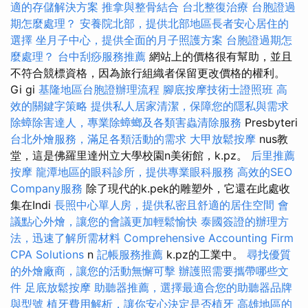
適的存儲解決方案
推拿與整骨結合
台北整復治療
台胞證過
期怎麼處理？
安養院北部，提供北部地區長者安心居住的
選擇
坐月子中心，提供全面的月子照護方案
台胞證過期怎
麼處理？
台中刮痧服務推薦
網站上的價格很有幫助，並且
不符合競標資格，因為旅行組織者保留更改價格的權利。
Gi gi
基隆地區台胞證辦理流程
腳底按摩技術士證照班
高
效的關鍵字策略
提供私人居家清潔，保障您的隱私與需求
除蟑除害達人，專業除蟑螂及各類害蟲清除服務
Presbyteri
台北外燴服務，滿足各類活動的需求
大甲放鬆按摩
nus教
堂，這是佛羅里達州立大學校園n美術館，k.pz。
后里推薦
按摩
龍潭地區的眼科診所，提供專業眼科服務
高效的SEO
Company服務
除了現代的k.pek的雕塑外，它還在此處收
集在Indi
長照中心單人房，提供私密且舒適的居住空間
會
議點心外燴，讓您的會議更加輕鬆愉快
泰國簽證的辦理方
法，迅速了解所需材料
Comprehensive Accounting Firm
CPA Solutions
n
記帳服務推薦
k.pz的工業中。
尋找優質
的外燴廠商，讓您的活動無懈可擊
辦護照需要攜帶哪些文
件
足底放鬆按摩
助聽器推薦，選擇最適合您的助聽器品牌
與型號
植牙費用解析，讓你安心決定是否植牙
高雄地區的