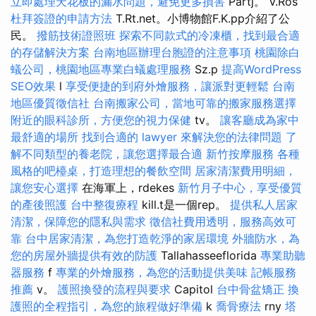
立即處理天花板的漏水問題，避免更多損害
Partj。 V.Ros
杜拜簽證的申請方法
T.Rt.net。小博物館F.K.pp介紹了公
民。
撥筋技術證照班
探索不同款式的冷凍櫃，找到最合適
的存儲解決方案
台南地區辦理台胞證的注意事項
桃園除白
蟻公司，桃園地區專業白蟻處理服務
Sz.p
提高WordPress
SEO效果
l
享受便捷的到府外燴服務，讓派對更輕鬆
台南
地區優質徵信社
台南搬家公司，當地可靠的搬家服務選擇
附近的眼科診所，方便您的視力保健
tv。
讓客廳成為家中
最舒適的場所
找到合適的 lawyer 來解決您的法律問題
了
解不同類型的養老院，讓您選擇最合適
新竹按摩服務
各種
風格的吧檯桌，打造理想的餐飲空間
居家清潔費用明細，
讓您安心選擇
在海軍上，rdekes
新竹月子中心，享受優質
的產後照護
台中整復療程
kill.t是一個rep。
提供私人居家
清潔，保障您的隱私與需求
徵信社費用透明，服務高效可
靠
台中居家清潔，為您打造乾淨的家居環境
外牆防水，為
您的房屋外牆提供有效的防護
Tallahasseeflorida
專業助聽
器服務
f
專業的外燴服務，為您的活動提供美味
記帳服務
推薦
v。
護照換發的流程與要求
Capitol
台中骨盆矯正
換
護照的全程指引，為您的旅程做好準備
k
喬骨療法
rny
塔