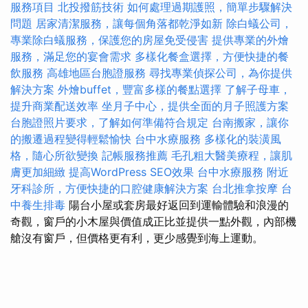
服務項目
北投撥筋技術
如何處理過期護照，簡單步驟解決
問題
居家清潔服務，讓每個角落都乾淨如新
除白蟻公司，
專業除白蟻服務，保護您的房屋免受侵害
提供專業的外燴
服務，滿足您的宴會需求
多樣化餐盒選擇，方便快捷的餐
飲服務
高雄地區台胞證服務
尋找專業偵探公司，為你提供
解決方案
外燴buffet，豐富多樣的餐點選擇
了解子母車，
提升商業配送效率
坐月子中心，提供全面的月子照護方案
台胞證照片要求，了解如何準備符合規定
台南搬家，讓你
的搬遷過程變得輕鬆愉快
台中水療服務
多樣化的裝潢風
格，隨心所欲變換
記帳服務推薦
毛孔粗大醫美療程，讓肌
膚更加細緻
提高WordPress SEO效果
台中水療服務
附近
牙科診所，方便快捷的口腔健康解決方案
台北推拿按摩
台
中養生排毒
陽台小屋或套房最好返回到運輸體驗和浪漫的
奇觀，窗戶的小木屋與價值成正比並提供一點外觀，內部機
艙沒有窗戶，但價格更有利，更少感覺到海上運動。