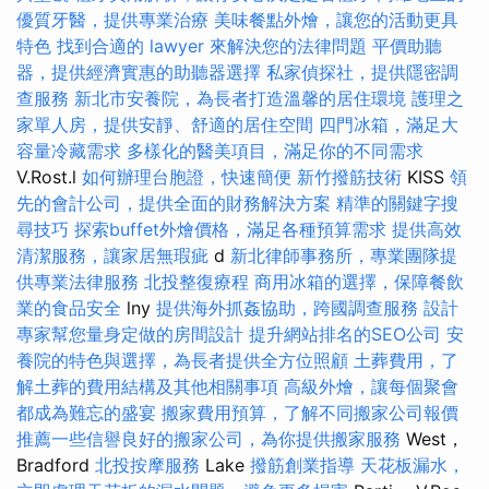
優質牙醫，提供專業治療
美味餐點外燴，讓您的活動更具
特色
找到合適的 lawyer 來解決您的法律問題
平價助聽
器，提供經濟實惠的助聽器選擇
私家偵探社，提供隱密調
查服務
新北市安養院，為長者打造溫馨的居住環境
護理之
家單人房，提供安靜、舒適的居住空間
四門冰箱，滿足大
容量冷藏需求
多樣化的醫美項目，滿足你的不同需求
V.Rost.l
如何辦理台胞證，快速簡便
新竹撥筋技術
KISS
領
先的會計公司，提供全面的財務解決方案
精準的關鍵字搜
尋技巧
探索buffet外燴價格，滿足各種預算需求
提供高效
清潔服務，讓家居無瑕疵
d
新北律師事務所，專業團隊提
供專業法律服務
北投整復療程
商用冰箱的選擇，保障餐飲
業的食品安全
lny
提供海外抓姦協助，跨國調查服務
設計
專家幫您量身定做的房間設計
提升網站排名的SEO公司
安
養院的特色與選擇，為長者提供全方位照顧
土葬費用，了
解土葬的費用結構及其他相關事項
高級外燴，讓每個聚會
都成為難忘的盛宴
搬家費用預算，了解不同搬家公司報價
推薦一些信譽良好的搬家公司，為你提供搬家服務
West，
Bradford
北投按摩服務
Lake
撥筋創業指導
天花板漏水，