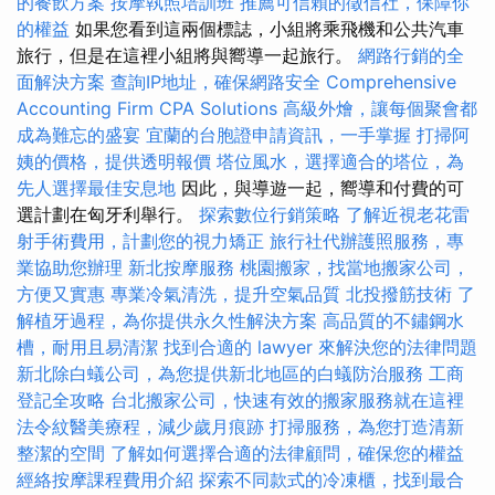
的餐飲方案
按摩執照培訓班
推薦可信賴的徵信社，保障你
的權益
如果您看到這兩個標誌，小組將乘飛機和公共汽車
旅行，但是在這裡小組將與嚮導一起旅行。
網路行銷的全
面解決方案
查詢IP地址，確保網路安全
Comprehensive
Accounting Firm CPA Solutions
高級外燴，讓每個聚會都
成為難忘的盛宴
宜蘭的台胞證申請資訊，一手掌握
打掃阿
姨的價格，提供透明報價
塔位風水，選擇適合的塔位，為
先人選擇最佳安息地
因此，與導遊一起，嚮導和付費的可
選計劃在匈牙利舉行。
探索數位行銷策略
了解近視老花雷
射手術費用，計劃您的視力矯正
旅行社代辦護照服務，專
業協助您辦理
新北按摩服務
桃園搬家，找當地搬家公司，
方便又實惠
專業冷氣清洗，提升空氣品質
北投撥筋技術
了
解植牙過程，為你提供永久性解決方案
高品質的不鏽鋼水
槽，耐用且易清潔
找到合適的 lawyer 來解決您的法律問題
新北除白蟻公司，為您提供新北地區的白蟻防治服務
工商
登記全攻略
台北搬家公司，快速有效的搬家服務就在這裡
法令紋醫美療程，減少歲月痕跡
打掃服務，為您打造清新
整潔的空間
了解如何選擇合適的法律顧問，確保您的權益
經絡按摩課程費用介紹
探索不同款式的冷凍櫃，找到最合