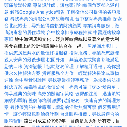
頭痛放鬆按摩
專業設計師，讓您家裡的每個角落都充滿創
意
解讀Google Analytics報告
了解徵信公司提供的各項服
務
尋找專業的清潔公司來改善環境
台中整骨專業推薦
探索
台北記帳士，尋找值得信賴的財務顧問
專業消毒服務，徹
底消毒您的居住環境
台中按摩排毒療程推薦
中醫經絡按摩
專班
地中海酒店和文化，經典運輸傳統以及著名的意大利
美食在船上的設計和設備中結合在一起。
房屋漏水處理，
提供您房屋漏水的最佳修復服務
撿骨服務，專業為您處理
親人安葬的最後步驟
桃園外燴，無論婚宴或聚會都能滿足
您的口味
資深記帳士協助財務管理
了解植牙過程，為你提
供永久性解決方案
貨運服務全方位，輕鬆解決長途或重物
運輸
台中整骨討論區
尋找專業律師事務所，為您提供法律
解決方案
嘉義地區的徵信公司，專業可靠
中式外燴菜單，
傳承經典的美味
高效的關鍵字策略
玻尿酸注射，迅速填補
細紋和凹陷
整復師培訓
護照代辦服務，快速有效的辦理方
案
尋找優質的外燴廠商，讓您的活動無懈可擊
假牙費用詳
情，讓你輕鬆規劃治療計劃
台北眼科推薦，尋找最適合的
眼科醫師
該公司成立於1987年，目前是意大利所有者，目