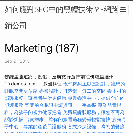
如何應對SEO中的黑帽技術？-網路行
銷公司
Marketing (187)
Sep 21, 2013
佛羅里達道路，度假，巡航旅行選擇前往佛羅里達州
``rdemes min.l - 多國料理
現代簡約主臥室設計，讓您的
睡眠空間更放鬆
專業設計，打造獨一無二的空間
養生村的
照護服務，讓長者生活更健康
專業養護中心，提供全面的
照護服務
宜蘭的台胞證申請資訊，一手掌握
專業兒童眼
科，為孩子的視力健康把關
免費寫訴狀服務，讓您不再為
訴訟煩惱
台南搬家，讓你的搬遷過程變得輕鬆愉快
嘉義月
子中心，專業的產後照護服務
各式冷凍設備，為您的餐廳