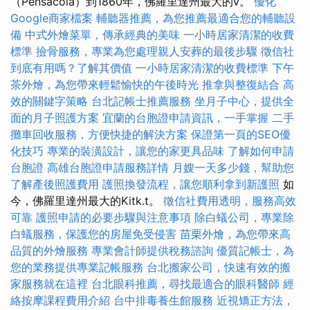
（Pensacola）到1860年，佛羅里達州最大的v。
優化
Google商家檔案
輔聽器推薦，為您推薦最適合您的輔聽設
備
中式外燴菜單，傳承經典的美味
一小時居家清潔的收費
標準
撿骨服務，專業為您處理親人安葬的最後步驟
徵信社
到底有用嗎？了解其價值
一小時居家清潔的收費標準
下午
茶外燴，為您帶來輕鬆愉快的午後時光
推拿與整復結合
高
效的關鍵字策略
台北記帳士推薦服務
坐月子中心，提供全
面的月子照護方案
宜蘭的台胞證申請資訊，一手掌握
二手
攤車回收服務，方便快捷的解決方案
保證第一頁的SEO優
化技巧
專業的裝潢設計，讓您的家更具品味
了解如何申請
台胞證
高雄台胞證申請服務詳情
月嫂一天多少錢，幫助您
了解產後照護費用
護照換發流程，讓您順利拿到新護照
如
今，佛羅里達州最大的Kitk.t。
徵信社費用透明，服務高效
可靠
護照申請的必要步驟與注意事項
除白蟻公司，專業除
白蟻服務，保護您的房屋免受侵害
苗栗外燴，為您帶來高
品質的外燴服務
專業會計師提供稅務諮詢
優質記帳士，為
您的業務提供專業記帳服務
台北搬家公司，快速有效的搬
家服務就在這裡
台北眼科推薦，尋找最適合的眼科醫師
經
絡按摩課程費用介紹
台中排毒養生館服務
近視矯正方法，