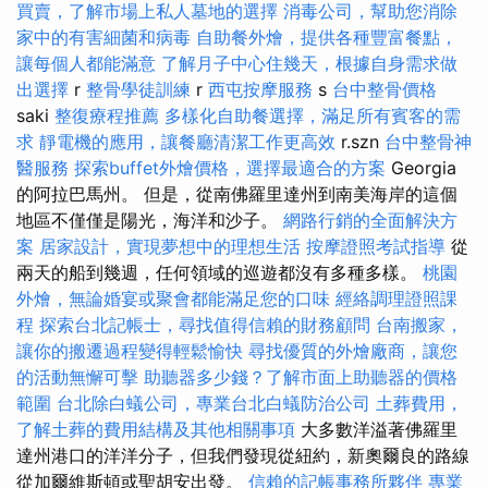
買賣，了解市場上私人墓地的選擇
消毒公司，幫助您消除
家中的有害細菌和病毒
自助餐外燴，提供各種豐富餐點，
讓每個人都能滿意
了解月子中心住幾天，根據自身需求做
出選擇
r
整骨學徒訓練
r
西屯按摩服務
s
台中整骨價格
saki
整復療程推薦
多樣化自助餐選擇，滿足所有賓客的需
求
靜電機的應用，讓餐廳清潔工作更高效
r.szn
台中整骨神
醫服務
探索buffet外燴價格，選擇最適合的方案
Georgia
的阿拉巴馬州。 但是，從南佛羅里達州到南美海岸的這個
地區不僅僅是陽光，海洋和沙子。
網路行銷的全面解決方
案
居家設計，實現夢想中的理想生活
按摩證照考試指導
從
兩天的船到幾週，任何領域的巡遊都沒有多種多樣。
桃園
外燴，無論婚宴或聚會都能滿足您的口味
經絡調理證照課
程
探索台北記帳士，尋找值得信賴的財務顧問
台南搬家，
讓你的搬遷過程變得輕鬆愉快
尋找優質的外燴廠商，讓您
的活動無懈可擊
助聽器多少錢？了解市面上助聽器的價格
範圍
台北除白蟻公司，專業台北白蟻防治公司
土葬費用，
了解土葬的費用結構及其他相關事項
大多數洋溢著佛羅里
達州港口的洋洋分子，但我們發現從紐約，新奧爾良的路線
從加爾維斯頓或聖胡安出發。
信賴的記帳事務所夥伴
專業