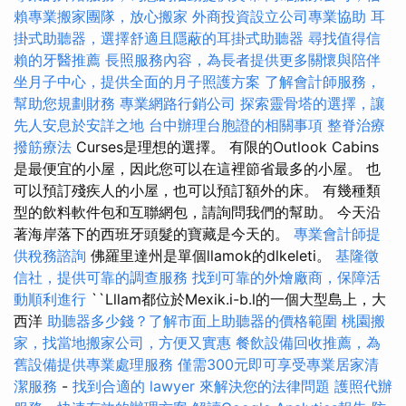
賴專業搬家團隊，放心搬家
外商投資設立公司專業協助
耳
掛式助聽器，選擇舒適且隱蔽的耳掛式助聽器
尋找值得信
賴的牙醫推薦
長照服務內容，為長者提供更多關懷與陪伴
坐月子中心，提供全面的月子照護方案
了解會計師服務，
幫助您規劃財務
專業網路行銷公司
探索靈骨塔的選擇，讓
先人安息於安詳之地
台中辦理台胞證的相關事項
整脊治療
撥筋療法
Curses是理想的選擇。 有限的Outlook Cabins
是最便宜的小屋，因此您可以在這裡節省最多的小屋。 也
可以預訂殘疾人的小屋，也可以預訂額外的床。 有幾種類
型的飲料軟件包和互聯網包，請詢問我們的幫助。 今天沿
著海岸落下的西班牙頭髮的寶藏是今天的。
專業會計師提
供稅務諮詢
佛羅里達州是單個llamok的dlkeleti。
基隆徵
信社，提供可靠的調查服務
找到可靠的外燴廠商，保障活
動順利進行
``Lllam都位於Mexik.i-b.l的一個大型島上，大
西洋
助聽器多少錢？了解市面上助聽器的價格範圍
桃園搬
家，找當地搬家公司，方便又實惠
餐飲設備回收推薦，為
舊設備提供專業處理服務
僅需300元即可享受專業居家清
潔服務
-
找到合適的 lawyer 來解決您的法律問題
護照代辦