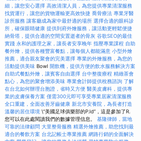
細，讓您安心選擇
高效清潔人員，為您提供專業清潔服務
找貨運行，讓您的貨物運輸更高效快捷
喬骨療法
專業牙醫
診所服務
讓客廳成為家中最舒適的場所
選擇合適的眼科診
所，確保眼睛健康
提供到府外燴服務，讓活動更輕鬆便捷
納骨塔，提供合適的空間安置逝者的骨灰
谷歌SEO的最佳
實踐
永和的護理之家，讓長者安享晚年
指壓專業課程
自助
餐外燴，提供各種豐富餐點，讓每個人都能滿意
小型外燴
推薦，適合親友聚會的完美選擇
專業的外燴服務，為您的
活動提供美味
Bowl
開飲機，提供方便的飲水服務解決方案
自助式餐點外燴，讓賓客自由選擇
台中整復療程
精緻茶會
點心，為您的聚會增添美味
專業會計師提供稅務諮詢
了解
在台北如何辦理台胞證，省時又方便
醫美皮膚科，提供專
業的皮膚保養方案
僅需300元即可享受專業居家清潔服務
全口重建，全面改善牙齒健康
新北市安養院，為長者打造
溫馨的居住環境
\“美國足球俱樂部的P.ld”，這是參加了R.
您可以在此處閱讀我們的數據管理信息。
基隆律師，當地
可靠的法律顧問
大里整骨服務
精選外燴推薦，助您找到最
適合的餐飲方案
台北記帳士專業推薦
網路行銷的全面解決