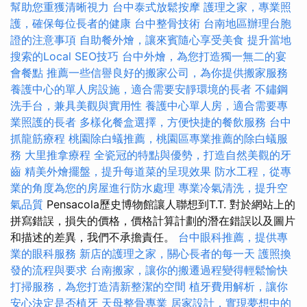
幫助您重獲清晰視力
台中泰式放鬆按摩
護理之家，專業照
護，確保每位長者的健康
台中整骨技術
台南地區辦理台胞
證的注意事項
自助餐外燴，讓來賓隨心享受美食
提升當地
搜索的Local SEO技巧
台中外燴，為您打造獨一無二的宴
會餐點
推薦一些信譽良好的搬家公司，為你提供搬家服務
養護中心的單人房設施，適合需要安靜環境的長者
不鏽鋼
洗手台，兼具美觀與實用性
養護中心單人房，適合需要專
業照護的長者
多樣化餐盒選擇，方便快捷的餐飲服務
台中
抓龍筋療程
桃園除白蟻推薦，桃園區專業推薦的除白蟻服
務
大里推拿療程
全瓷冠的特點與優勢，打造自然美觀的牙
齒
精美外燴擺盤，提升每道菜的呈現效果
防水工程，從專
業的角度為您的房屋進行防水處理
專業冷氣清洗，提升空
氣品質
Pensacola歷史博物館讓人聯想到T.T. 對於網站上的
拼寫錯誤，損失的價格，價格計算計劃的潛在錯誤以及圖片
和描述的差異，我們不承擔責任。
台中眼科推薦，提供專
業的眼科服務
新店的護理之家，關心長者的每一天
護照換
發的流程與要求
台南搬家，讓你的搬遷過程變得輕鬆愉快
打掃服務，為您打造清新整潔的空間
植牙費用解析，讓你
安心決定是否植牙
天母整骨專業
居家設計，實現夢想中的