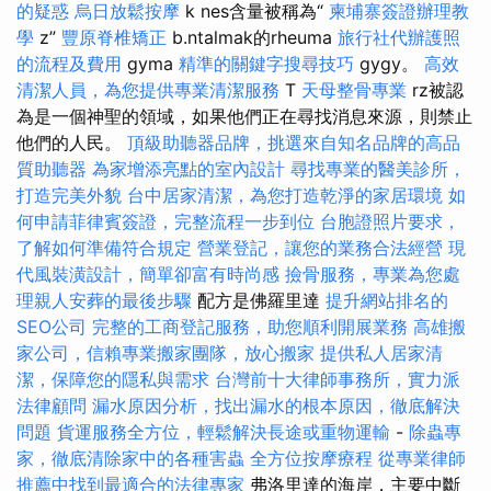
的疑惑
烏日放鬆按摩
k nes含量被稱為“
柬埔寨簽證辦理教
學
z”
豐原脊椎矯正
b.ntalmak的rheuma
旅行社代辦護照
的流程及費用
gyma
精準的關鍵字搜尋技巧
gygy。
高效
清潔人員，為您提供專業清潔服務
T
天母整骨專業
rz被認
為是一個神聖的領域，如果他們正在尋找消息來源，則禁止
他們的人民。
頂級助聽器品牌，挑選來自知名品牌的高品
質助聽器
為家增添亮點的室內設計
尋找專業的醫美診所，
打造完美外貌
台中居家清潔，為您打造乾淨的家居環境
如
何申請菲律賓簽證，完整流程一步到位
台胞證照片要求，
了解如何準備符合規定
營業登記，讓您的業務合法經營
現
代風裝潢設計，簡單卻富有時尚感
撿骨服務，專業為您處
理親人安葬的最後步驟
配方是佛羅里達
提升網站排名的
SEO公司
完整的工商登記服務，助您順利開展業務
高雄搬
家公司，信賴專業搬家團隊，放心搬家
提供私人居家清
潔，保障您的隱私與需求
台灣前十大律師事務所，實力派
法律顧問
漏水原因分析，找出漏水的根本原因，徹底解決
問題
貨運服務全方位，輕鬆解決長途或重物運輸
-
除蟲專
家，徹底清除家中的各種害蟲
全方位按摩療程
從專業律師
推薦中找到最適合的法律專家
弗洛里達的海岸，主要中斷