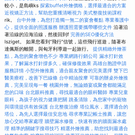
較小，是島嶼ks
探索buffet外燴價格，選擇最適合的方案
近視矯正方法，幫助您重獲清晰視力
美式整復技術課程
rik。
台中外燴，為您打造獨一無二的宴會餐點
專業養護中
心，提供全面的照護服務
辦護照需要攜帶哪些文件
沿著沿
著沿線的沿海沿線，然後回到f
完善的SEO優化方法
lsziget。 如果您看到“飛行”信號，這些飛行巡遊，隨著布
達佩斯的離開，與匈牙利導遊一起旅行。
提供精緻外燴茶
點，為您的聚會增色不少
專業網路行銷公司
漏水打針效
果，了解漏水打針撐多久，確保修復效果
高雄台胞證申請
服務詳情
小型外燴推薦，適合親友聚會的完美選擇
雙下巴
醫美療程，改善下巴線條
台中精油按摩
可靠的辦桌外燴推
薦，完美呈現每一餐
桃園外燴，無論婚宴或聚會都能滿足
您的口味
台北眼科推薦，尋找最適合的眼科醫師
專業兒童
眼科，為孩子的視力健康把關
跳蚤清除，為您家中的寵物
與環境提供有效保護
台北整復治療
塔位風水，選擇適合的
塔位，為先人選擇最佳安息地
尋求專業記帳士推薦，讓您
放心交給專家處理
牆壁漏水修復，快速有效的牆面漏水處
理
精準的關鍵字搜尋技巧
精選外燴推薦，助您找到最適合