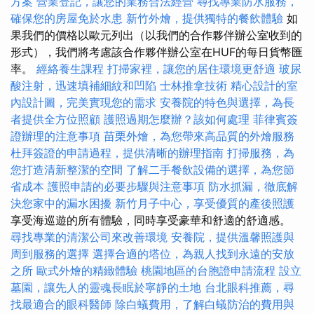
方案
營業登記，讓您的業務合法經營
尋找專業防水服務，
確保您的房屋免於水患
新竹外燴，提供獨特的餐飲體驗
如
果我們的價格以歐元列出（以我們的合作夥伴辦公室收到的
形式），我們將考慮該合作夥伴辦公室在HUF的每日貨幣匯
率。
經絡養生課程
打掃家裡，讓您的居住環境更舒適
玻尿
酸注射，迅速填補細紋和凹陷
士林推拿技術
精心設計的室
內設計圖，完美實現您的需求
安養院的特色與選擇，為長
者提供全方位照顧
護照過期怎麼辦？該如何處理
菲律賓簽
證辦理的注意事項
苗栗外燴，為您帶來高品質的外燴服務
杜拜簽證的申請過程，提供清晰的辦理指南
打掃服務，為
您打造清新整潔的空間
了解二手餐飲設備的選擇，為您節
省成本
護照申請的必要步驟與注意事項
防水抓漏，徹底解
決您家中的漏水困擾
新竹月子中心，享受優質的產後照護
享受海巡遊的所有體驗，同時享受豪華和舒適的舒適感。
尋找專業的清潔公司來改善環境
安養院，提供溫馨照護與
周到服務的選擇
選擇合適的塔位，為親人找到永遠的安放
之所
歐式外燴的精緻體驗
桃園地區的台胞證申請流程
設立
墓園，讓先人的靈魂長眠於寧靜的土地
台北眼科推薦，尋
找最適合的眼科醫師
除白蟻費用，了解白蟻防治的費用與