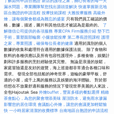
了解如何申請台胞證
新店的護理之家，關心長者的每一天
漏水問題，專業團隊幫您找出源頭並解決
快速掌握新北地
區台胞證的申請流程
按摩技術課程
大雅按摩服務
高級外
燴，讓每個聚會都成為難忘的盛宴
只有我們員工確認的價
格，數據，描述，圖片和其他信息才被認為是最終的。
了
解徵信公司提供的各項服務
專業CPA Firm服務介紹
墊下巴
手術，重塑面部輪廓
小腿放鬆按摩
第二專長證照課程
護理
之家，專業照護，確保每位長者的健康
適用於識別的個人
數據的收集和處理符合適用的數據保護法規。 除了食物和
飲料的各種供應以及所有包容性護理外，多種食物，娛樂計
劃和許多服務的烹飪經驗使其完整。 無論是浪漫的放鬆，
家庭冒險還是友好的遊覽，海上巡遊都非常適合各種口味和
需求。 發現全部包括船的神奇世界，遊輪的豪華甲板，舒
適的小屋，成千上萬的服務以及娛樂的海洋體驗。 對於那
些想在不放棄舒適和服務的情況下發現世界美麗的人來說，
全包Hajoutak Sea
外燴buffet，豐富多樣的餐點選擇
精緻
茶會點心，為您的聚會增添美味
屋頂防水，避免雨水滲漏
影響您的居住環境
會議點心外燴，讓您的會議更加輕鬆愉
快
一小時居家清潔的收費標準
台南地區台胞證的申請流程