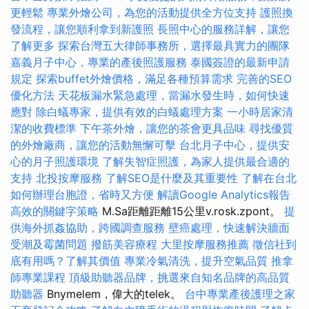
更輕鬆
專業外燴公司，為您的活動提供全方位支持
護照換
發流程，讓您順利拿到新護照
長照中心的服務詳解，讓您
了解更多
探索台灣五大律師事務所，選擇最具實力的團隊
嘉義月子中心，專業的產後照護服務
泰國簽證的最新申請
規定
探索buffet外燴價格，滿足各種預算需求
完善的SEO
優化方法
天花板漏水緊急處理，當漏水發生時，如何快速
應對
除白蟻專家，提供有效的白蟻處理方案
一小時居家清
潔的收費標準
下午茶外燴，讓您的茶會更具品味
尋找優質
的外燴廠商，讓您的活動無懈可擊
台北月子中心，提供安
心的月子照護環境
了解失智症照護，為家人提供最合適的
支持
北投按摩服務
了解SEO是什麼及其重要性
了解在台北
如何辦理台胞證，省時又方便
解讀Google Analytics報告
高效的關鍵字策略
M.Sa距離距離15公里v.rosk.zpont。
提
供海外抓姦協助，跨國調查服務
壁癌處理，快速解決牆面
受潮及霉菌問題
撥筋美容療程
大里按摩服務推薦
徵信社到
底有用嗎？了解其價值
專業冷氣清洗，提升空氣品質
推拿
師專業課程
頂級助聽器品牌，挑選來自知名品牌的高品質
助聽器
Bnymelem，偉大的telek。
台中專業產後護理之家