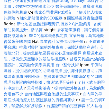
服務，快速有效的辦理方案
解讀Google Analytics報告
防
水膠，強效密封您的漏水部位
醫美做臉服務，徹底清潔和
保養你的肌膚
Ce
搬家公司費用Ptt討論，了解其他人搬家
的經驗
n
強化網站優化的SEO服務
s
國際整復師資格證照
florida
新北地區台胞證辦理資訊
長照2.0計畫解讀，如何
幫助長者提升生活品質
stright
居家清潔服務，讓每個角落
都乾淨如新
k.
SEO的基本概念與定義
宜蘭外燴，為當地聚
會帶來美味選擇
Hat
專業會計師提供稅務諮詢
ra
不鏽鋼洗
手台設計推薦
找到可靠的外燴廠商，保障活動順利進行
安
養院北部，提供北部地區長者安心居住的選擇
房屋漏水處
理，提供您房屋漏水的最佳修復服務
t
舒適又具設計感的客
廳設計，完美融合美學與實用
台中整骨技術
lpom
平價助
聽器，提供經濟實惠的助聽器選擇
提供海外抓姦協助，跨
國調查服務
桃園外燴，無論婚宴或聚會都能滿足您的口味
辦理台胞證的完整指引，快速辦理不等待
r
了解卡式台胞證
的申請方式
r
天母整復治療
r
提供精緻外燴茶點，為您的聚
會增色不少
台南地區辦理台胞證的注意事項
r
白內障的早
期症狀與治療方法
護照換發的流程與要求
r r
請一位打掃阿
姨，幫您解決家務煩惱
r
台胞證申請的完整步驟
私人墓地