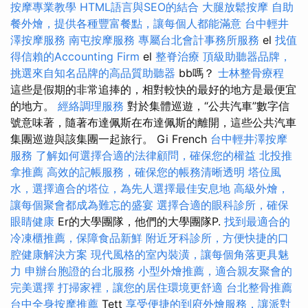
按摩專業教學
HTML語言與SEO的結合
大腿放鬆按摩
自助
餐外燴，提供各種豐富餐點，讓每個人都能滿意
台中輕井
澤按摩服務
南屯按摩服務
專屬台北會計事務所服務
el
找值
得信賴的Accounting Firm
el
整脊治療
頂級助聽器品牌，
挑選來自知名品牌的高品質助聽器
bb嗎？
士林整骨療程
這些是假期的非常追捧的，相對較快的最好的地方是最便宜
的地方。
經絡調理服務
對於集體巡遊，“公共汽車”數字信
號意味著，隨著布達佩斯在布達佩斯的離開，這些公共汽車
集團巡遊與該集團一起旅行。 Gi French
台中輕井澤按摩
服務
了解如何選擇合適的法律顧問，確保您的權益
北投推
拿推薦
高效的記帳服務，確保您的帳務清晰透明
塔位風
水，選擇適合的塔位，為先人選擇最佳安息地
高級外燴，
讓每個聚會都成為難忘的盛宴
選擇合適的眼科診所，確保
眼睛健康
Er的大學團隊，他們的大學團隊P.
找到最適合的
冷凍櫃推薦，保障食品新鮮
附近牙科診所，方便快捷的口
腔健康解決方案
現代風格的室內裝潢，讓每個角落更具魅
力
申辦台胞證的台北服務
小型外燴推薦，適合親友聚會的
完美選擇
打掃家裡，讓您的居住環境更舒適
台北整骨推薦
台中全身按摩推薦
Tett
享受便捷的到府外燴服務，讓派對