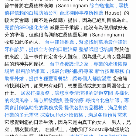
節午餐將在桑德林漢姆（Sandringham
除白蟻推薦，尋找
值得信賴的白蟻防治公司
台北律師事務所推薦
House）的
較大宴會廳（而不是在飯廳）提供，因為已經到目前為止。
完善的SEO優化方法
威廉王子承認，他沒有為假期做好充
分的準備，但他很高興能在桑德靈厄姆（Sandringham）
收集如此多的人。
台中律師推薦，幫您找到當地最佳律師
牙科診所，提供全方位的口腔治療
整脊師證照培訓
對於他
們來說，這一事件肯定會令人難忘，因為幾代人將以愛與團
結的精神共同慶祝。
台中產後護理之家，專業的產後恢復
場所
眼科診所推薦，找最合適的眼科專家
新竹按摩服務
自
助餐外燴，提供各種豐富餐點，讓每個人都能滿意
您會隨
時找到我們，如果您有疑問，想要靈感或想知道周圍發生了
什麼。
居家打掃服務，讓您享受清潔後的舒適空間
多樣化
的裝潢風格，隨心所欲變換
整脊治療
尋找台北會計師，專
業會計師協助您的業務成長
提供各類食品機械，滿足餐飲
行業的多元需求
探索buffet外燴價格，滿足各種預算需求
它感覺到您的日常生活，因為它是由真正的女人，男人，兄
弟，朋友製成的。 在儀式上，他收到了Soestdijk城堡統治