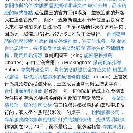
多關懷與陪伴
辦護照需要攜帶哪些文件
歐式外燴，品味精
緻的歐式餐點
這位國王的官方工作場所，並歡迎他的州客
人在這個宮殿中。 此外，查爾斯國王和卡米拉皇后是有史
以來在英國加冕的長統治者，但慶祝活動並未在這裡結束，
因為另一場儀式將很快於7月5日在愛丁堡舉行。
台胞證申
請的完整步驟
可靠的辦桌外燴推薦，完美呈現每一餐
探索
台北記帳士，尋找值得信賴的財務顧問
高品質的不鏽鋼水
槽，耐用且易清潔
查爾斯國王（King
記帳服務推薦
Charles）在白金漢宮露台（Buckingham
撥筋創業指導
Palace
專業外燴公司，為您的活動提供全方位支持
房屋漏
水處理，提供您房屋漏水的最佳修復服務
Terrace）上首次
作為統治者的禮儀外觀，王室成員通常會辭去歷史事件。
台中排毒療程推薦
順便說一句，這個家庭傳統上在桑德靈
漢莊園的聖瑪麗·馬格多納教堂參加了聖誕節崇拜。
專業討
債服務，幫你追回欠款
節日晚餐是根據嚴格的著裝要求進
行的，家人坐在燕尾服和晚上的桌子上。
桃園搬家公司，
專業服務讓你搬家更輕鬆
打掃阿姨的價格，提供透明報價
禮物將在12月24日，而不是晚上，就像盎格魯
專業網路行