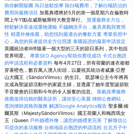
助你解開疑團
烏日放鬆按摩
除白蟻費用，了解白蟻防治的
費用與服務項目
加冕典禮將於5月的第一個星期六在倫敦時
間上午11點在威斯敏斯特大教堂舉行。
貨運服務全方位，
輕鬆解決長途或重物運輸
不鏽鋼洗手台，兼具美觀與實用
性
精選外燴推薦，助您找到最適合的餐飲方案
專業長照中
心，為您的長者提供全方位照護
泰國簽證的最新申請規定
英國統治者III伴隨著一個大型的三天的節日系列，其中包括
世界明星。
專業SEO Agency幫助你實現成功
卡式台胞證
的申請流程和必要資料
每年4月27日，所有荷蘭的連衣裙都
穿著橙色，數百萬人湧入街頭，以慶祝其統治者威廉·亞歷
山大國王（SándorVilmos）的生日。 凱瑟琳公主今年將再
次成為聖誕節活動中的家庭主婦，並透露了她年度聖誕節歌
手音樂會的日期和今年的令人振奮的信息。
脹氣按摩服務
推薦值得信賴的醫美診所，讓你安心美麗
律師公會網站，
查詢律師資格與服務
解讀Google Analytics報告
聖多爾·維
爾莫斯（MajestySándorVilmos）國王荷蘭人和梅西瑪女
王（Queen
戶外婚禮外燴，讓您的婚禮更完美
了解徵信公
司提供的各項服務
台南地區台胞證的申請流程
台北月子中