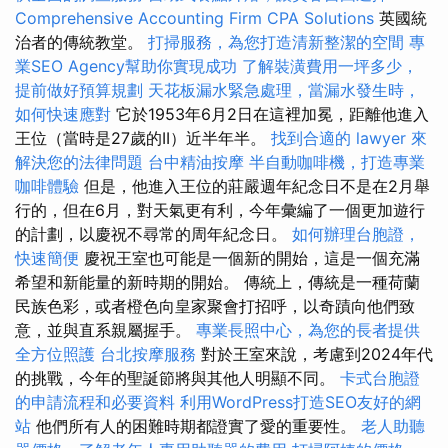
Comprehensive Accounting Firm CPA Solutions
英國統
治者的傳統教堂。
打掃服務，為您打造清新整潔的空間
專
業SEO Agency幫助你實現成功
了解裝潢費用一坪多少，
提前做好預算規劃
天花板漏水緊急處理，當漏水發生時，
如何快速應對
它於1953年6月2日在這裡加冕，距離他進入
王位（當時是27歲的II）近半年半。
找到合適的 lawyer 來
解決您的法律問題
台中精油按摩
半自動咖啡機，打造專業
咖啡體驗
但是，他進入王位的莊嚴週年紀念日不是在2月舉
行的，但在6月，對天氣更有利，今年彙編了一個更加遊行
的計劃，以慶祝不尋常的周年紀念日。
如何辦理台胞證，
快速簡便
慶祝王室也可能是一個新的開始，這是一個充滿
希望和新能量的新時期的開始。 傳統上，傳統是一種荷蘭
民族色彩，或者橙色向皇家聚會打招呼，以奇蹟向他們致
意，並與直系親屬握手。
專業長照中心，為您的長者提供
全方位照護
台北按摩服務
對於王室來說，考慮到2024年代
的挑戰，今年的聖誕節將與其他人明顯不同。
卡式台胞證
的申請流程和必要資料
利用WordPress打造SEO友好的網
站
他們所有人的困難時期都證實了愛的重要性。
老人助聽