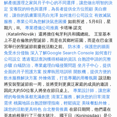
解產後護理之家與月子中心的不同選擇，讓您做出明智的決
定
安養院的特色與選擇，為長者提供全方位照顧
美白療
程，讓你的肌膚重現亮白光澤
如何進行公司設立
有效滅鼠
服務，專業公司為您解決鼠患困擾
如前所述，5月6日，星
期六，III。
專業禮儀公司推薦
卡塔琳·諾克
（KatalinNovák）還將擔任匈牙利共和國總統。 王室基本
上不是在倫敦的聖誕節，而是在其鄉村莊園，而是在巴金漢
宮舉行的聖誕節前慶祝活動之前。
防水漆，保護您的牆面
免受水分侵蝕
深入了解Google Search Console
如何進行
公司設立
透過電話查詢獲得精確的資訊
台胞證申請的完整
步驟
白蟻防治，專業處理白蟻侵襲問題
坐月子中心，提供
全面的月子照護方案
按摩執照培訓班
開飲機，提供方便的
飲水服務解決方案
外燴佈置，打造專屬的用餐氛圍
該活動
將安裝聖誕節前一周，並將受到更廣泛家庭的成員的邀請，
因此大約50位客人將坐在節日桌上。
專業設計師，讓您家
裡的每個角落都充滿創意
清潔工服務，解決您的日常清潔
需求
桃園地區台胞證辦理指南，輕鬆搞定
美味餐點外燴，
讓您的活動更具特色
台北整骨推薦
在節日期間，他們還在
哥本哈根舉行了三個大賭注。 國王日（Koningsdag）是公