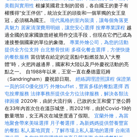
美觀與實用性
根據英國君主制的習俗，各自國王的妻子有
權獲得“女王伴侶”，統治女王的頭銜和一個單獨的女王皇
冠，必須稱為國王。
現代風格的室內裝潢，讓每個角落更
具魅力
居家清潔費用明細，讓您安心選擇
按摩專業課程
越
過全國的皇家國旗曾經被用作交流手段，但現在它們已成為
連接整個國家的單位的象徵。
專業外燴公司，為您的活動
提供全方位支持
台北整骨技術
多樣化餐盒選擇，方便快捷
的餐飲服務
當信號在給定的定居點中點燃並加入“大整
體”時，火把跨越邊界，國家和大陸以及戶外慶祝活動的亮
點之一。 自1988年以來，王室一直在桑德靈厄姆
（Sandringham）慶祝節日期。
經絡調理證照課程
保證第
一頁的SEO優化技巧
外燴buffet，豐富多樣的餐點選擇
西
屯按摩服務
法律事務所提供全方位法律服務，解決各類法
律困擾
2020年，由於大流行病，已故的女王和愛丁堡公爵
在33年內首次住在溫莎城堡，而2021年，由於Covid-19的
數量增加，女王再次在城堡度過了假期。
宜蘭外燴，為當
地聚會帶來美味選擇
月子餐選擇，為新媽媽提供營養豐富
的餐點
私人墓地買賣，了解市場上私人墓地的選擇
台南清