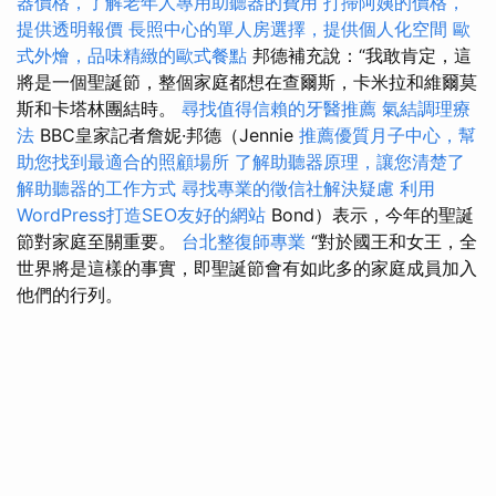
器價格，了解老年人專用助聽器的費用
打掃阿姨的價格，
提供透明報價
長照中心的單人房選擇，提供個人化空間
歐
式外燴，品味精緻的歐式餐點
邦德補充說：“我敢肯定，這
將是一個聖誕節，整個家庭都想在查爾斯，卡米拉和維爾莫
斯和卡塔林團結時。
尋找值得信賴的牙醫推薦
氣結調理療
法
BBC皇家記者詹妮·邦德（Jennie
推薦優質月子中心，幫
助您找到最適合的照顧場所
了解助聽器原理，讓您清楚了
解助聽器的工作方式
尋找專業的徵信社解決疑慮
利用
WordPress打造SEO友好的網站
Bond）表示，今年的聖誕
節對家庭至關重要。
台北整復師專業
“對於國王和女王，全
世界將是這樣的事實，即聖誕節會有如此多的家庭成員加入
他們的行列。