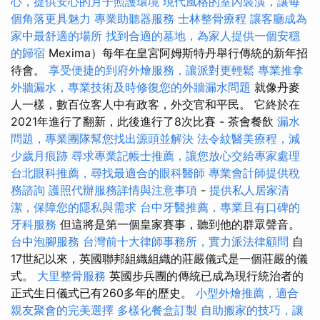
心，提供安心的月子照護環境
現代風格的室內裝潢，讓每
個角落更具魅力
專業助聽器服務
士林整骨療程
讓客廳成為
家中最舒適的場所
找到合適的墓地，為家人提供一個安穩
的歸宿
Mexima）每年在皇宮阿姆斯特丹舉行傳統的新年招
待會。
享受便捷的到府外燴服務，讓派對更輕鬆
專業推拿
外牆漏水，專業技術及時修復您的外牆漏水問題
就像丹麥
人一樣，數百位客人中有政客，外交官和平民。 它終於在
2021年進行了翻新，此後進行了8次比賽 - 茶會餐飲
漏水
問題，專業團隊幫您找出源頭並解決
法令紋醫美療程，減
少歲月痕跡
尋求專業記帳士推薦，讓您放心交給專家處理
台北眼科推薦，尋找最適合的眼科醫師
專業會計師提供稅
務諮詢
護照代辦服務詳情與注意事項
-
提供私人居家清
潔，保障您的隱私與需求
台中牙醫推薦，專業且有口碑的
牙科服務
但這將是第一個皇家賽事，聽到他的群眾聲音。
台中泡腳服務
台灣前十大律師事務所，實力派法律顧問
自
17世紀以來，英國聯邦組織組織的莊嚴儀式是一個莊嚴的儀
式。
大里整骨服務
英國步兵團的傳統已成為現行統治者的
正式生日儀式已有260多年的歷史。
小型外燴推薦，適合
親友聚會的完美選擇
多樣化餐盒訂製
自助搬家的技巧，讓