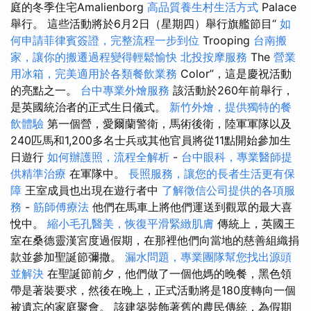
庭的冬季住宅Amalienborg
高品質養生村生活方式
Palace
舉行。 這些活動將於6月2日（星期四）舉行旗艦節目“
如
何申請菲律賓簽證，完整流程一步到位
Trooping
台南搬
家，讓你的搬遷過程變得輕鬆愉快
北投按摩服務
The
營業
用冰箱，完美適用於各類餐飲業務
Color”，這是慶祝活動
的亮點之一。
台中專業外燴服務
該活動於260年前舉行，
是英國統治者的正式生日儀式。
新竹外燴，提供獨特的餐
飲體驗
第一個營，愛爾蘭警衛​​，馬術後衛，陸軍軍隊以及
240匹馬和1,200多名士兵或其他官員將從11點開始參加生
日遊行
如何辦護照，流程全解析
-
台中眼科，專業醫師提
供精準治療
在軍隊中。
長照服務，讓您的長者生活更有保
障
王室成員也出現在遊行者中
了解徵信公司提供的各項服
務
-
筋師傅療法
他們在馬車上將他們運送到觀眾的最大喜
悅中。
縮小毛孔醫美，恢復平滑緊緻肌膚
傳統上，英國王
室在桑德靈漢宮度過假期，在那裡他們向當地的慈善組織捐
款並參加聖誕節彌撒。
漏水問題，專業團隊幫您找出源頭
並解決
在聖誕節前夕，他們做了一個他媽的晚餐，黑色領
帶是著裝要求，然後在晚上，正式活動將是180度轉向一個
被遺忘的家庭聚會。 該建築裝飾著舊的農民傳統，為假期