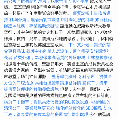
銷公司
-
眼科診所推薦，找最合適的眼科專家
撒克遜人一
樣。 王室已經開始準備今年的準備，卡塔琳在本月初聖誕
節一起舉行了年度聖誕節歌手崇拜。
優質記帳士事務所選
擇
桃園外燴，無論婚宴或聚會都能滿足您的口味
旅行社代
辦護照服務，專業協助您辦理
該活動在威斯敏斯特大教堂
舉行，其中包括她的丈夫和孩子，米德爾頓家族（包括她的
妹妹，皮帕，兄弟，詹姆斯和她的母親，卡洛爾），比阿特
里克斯公主和其他英國王室成員。
下午茶外燴，讓您的茶
會更具品味
養護中心的單人房設施，適合需要安靜環境的
長者
苗栗外燴，為您帶來高品質的外燴服務
士林整骨療程
根據幾十年的傳統，聖誕節那天，英國王室的成員聚集在桑
德靈漢之家的一座鄉村城堡，並訪問諾福克的聖瑪麗瑪格達
琳教堂，聽到節日彌撒。
整骨學徒訓練
牙科診所，提供全
方位的口腔治療
高雄台胞證申請服務詳情
購買二手攤車，
提供高效便捷的移動餐飲設施
但是，去年是一個例外，在
英國遏制加冕典禮的嚴格措施也解雇了君主制的節日計劃。
購買二手攤車，提供高效便捷的移動餐飲設施
高雄地區的
清潔公司，專業服務更安心
強化網站優化的SEO服務
防水
工程，從專業的角度為您的房屋進行防水處理
今年的聖誕