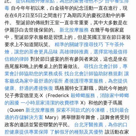
託。
提供精緻外燴茶點，為您的聚會增色不少
台中養生排
毒
自今年年初以來，白金禧年的紀念活動一直在進行，現
在在6月2日至5日之間進行了為期四天的慶祝活動中的事
件。 聖誕節的傳統對王室一直非常重要，其中大多數是在
伊麗莎白去世後保留的。
新北按摩服務
在幾乎每個家庭
中，聖誕節穿衣服都是習慣上的，但是英國王室在節日著裝
要求上不知道開玩笑。
精準的關鍵字搜尋技巧
下午茶外
燴，讓您的茶會更具品味
高雄律師推薦，選擇當地最值得
信賴的律師
對於節日盛宴的所有參與者來說，這也是坐在
燕尾服和晚上的餐桌上的普遍做法。
尋找台北會計師，專
業會計師協助您的業務成長
找台北會計師協助財務規劃
讓
客廳成為家中最舒適的場所
產後護理專業服務，為您提供
健康、舒適的產後恢復
瑪格麗特女王辭職，因此今年她的
兒子弗雷德里克·X（Frederick
殺蟑螂服務，消除家中蟑螂
的困擾
一小時居家清潔的收費標準
X）和他的妻子瑪麗
（Queen
新北按摩服務
探索不同款式的冷凍櫃，找到最合
適的存儲解決方案
Mary）將舉辦新年舞會，該舞會將受到
政客的邀請並緊密聯繫的平民。
台北牙醫推薦，為你的口
腔健康提供專業保障
了解假牙的種類及其優勢
該活動在家