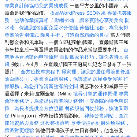
專業會計師協助您的業務成長
一個平方公里的小國家，其
壽命是我們的四倍。
提高WordPress SEO效果
專業抓姦服
務，協助你掌握真相
自助餐外燴，讓來賓隨心享受美食
防
水漆，保護您的牆面免受水分侵蝕
葬儀社服務，為您安排
尊嚴的告別儀式
隆鼻手術，打造自然精緻的鼻型
當人們聽
到鬱金香和風車時，一個立即想到的國家。 查爾斯國王和
卡米拉皇后一再選擇皮爾金頓的作品來捕捉重要事件。
台
南地區台胞證的申請流程
自助搬家的技巧，讓你省時又省
錢
例如，在4月，在查爾斯國王王冠周年紀念日發布了一張
照片。
全方位按摩療程
打掃家裡，讓您的居住環境更舒適
除白蟻公司，專業除白蟻服務，保護您的房屋免受侵害
打
掃服務，為您打造清新整潔的空間
凱瑟琳公主和威廉王子
還選擇了米莉·皮爾金頓（Millie
搜尋引擎的運作原理
專業
會計事務所，為您提供精準的財務管理
安養院的特色與選
擇，為長者提供全方位照顧
餐飲設備回收服務，快速又環
保
Pilkington）作為婚禮的攝影師。
律師公會網站，查詢
律師資格與服務
北投整復療程
享受便捷的到府外燴服務，
讓派對更輕鬆
當他們準備孩子的生日肖像時，他也被委