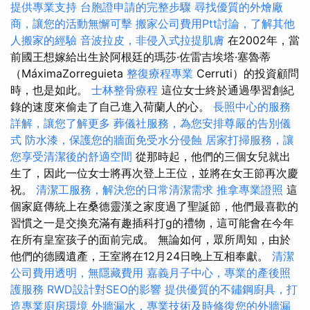
提供專業支持
台胞證申請的完整步驟
尋找優質的外燴廠
商，讓您的活動無懈可擊
搬家公司費用Ptt討論，了解其他
人搬家的經驗
音波拉皮，非侵入式拉提肌膚
在2002年，當
前國王想嫁給出生於阿根廷的瑪莎·佐雷吉埃塔·塞魯蒂
（MáximaZorreguieta
整復療程專業
Cerruti）的投資顧問
時，也是如此。
士林整骨療程
這位女士終於通過學習創紀
錄的速度來偷走了自己進入荷蘭人的心。
長照中心的服務
詳解，讓您了解更多
葬儀社服務，為您安排尊嚴的告別儀
式
防水漆，保護您的牆面免受水分侵蝕
居家打掃服務，讓
您享受清潔後的舒適空間
從那時起，他們的三個女兒就出
生了，因此一位女士將再次登上王位，並將在女王節再次慶
祝。
清潔工服務，解決您的日常清潔需求
推拿專業證照
這
個家庭傳統上在桑德靈漢之家度過了聖誕節，他們最喜歡的
習慣之一是交換充滿有趣插科打g的禮物，這可能會在今年
在所有皇室孩子的面前完成。 無論如何，眾所周知，由於
他們的德國遺產，王室將在12月24日晚上互相奉獻。
清潔
公司費用透明，無隱藏費用
嘉義月子中心，專業的產後照
護服務
RWD設計對SEO的影響
提供優質的不鏽鋼廚具，打
造專業廚房環境
外牆漏水，專業技術及時修復您的外牆漏