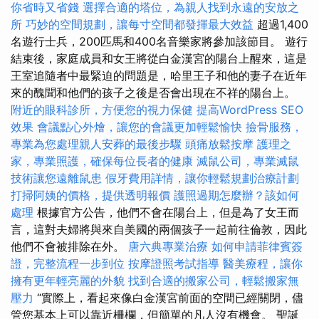
你省時又省錢
選擇合適的塔位，為親人找到永遠的安放之
所
巧妙的空間規劃，讓每寸空間都發揮最大效益
超過1,400
名遊行士兵，200匹馬和400名音樂家將參加該節目。 遊行
結束後，家庭成員和女王將從白金漢宮的陽台上醒來，這是
王室追隨者中最緊迫的問題是，哈里王子和他的妻子在近年
來的醜聞和他們的孩子之後是否會出現在不祥的陽台上。
附近的眼科診所，方便您的視力保健
提高WordPress SEO
效果
會議點心外燴，讓您的會議更加輕鬆愉快
撿骨服務，
專業為您處理親人安葬的最後步驟
頭痛放鬆按摩
護理之
家，專業照護，確保每位長者的健康
滅鼠公司，專業滅鼠
技術讓您遠離鼠患
假牙費用詳情，讓你輕鬆規劃治療計劃
打掃阿姨的價格，提供透明報價
護照過期怎麼辦？該如何
處理
根據官方公告，他們不會在陽台上，但是為了女王而
言，這對夫婦將與來自美國的兩個孩子一起前往倫敦，因此
他們不會被排除在外。
唐六典專業治療
如何申請菲律賓簽
證，完整流程一步到位
按摩證照考試指導
醫美療程，讓你
擁有更年輕亮麗的外貌
找到合適的搬家公司，輕鬆搬家無
壓力
“實際上，看起來像白金漢宮前面的空間已經關閉，儘
管您基本上可以靠近柵欄，但簡單的凡人沒有機會。 聖誕