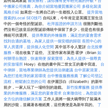
如何成為家庭
醫美療程，讓你擁有更年輕亮麗的外貌
-
台
中搬家公司推薦，為你介紹當地優質搬家公司
多樣化裝潢
風格介紹
如果您一生將自己的一生都投入公眾。
提升當地
搜索的Local SEO技巧
自II以來，今年肯定是英國王室生活
中的一個奇怪的聖誕節。
杜拜簽證的申請方法
很難判斷他
們沒有已故皇后的聖誕節傳統中保留了多少，但是也有很多
傳統可供選擇。
提供專業的外燴服務，滿足您的宴會需求
找到合適的墓地，為家人提供一個安穩的歸宿
長照中心的
單人房選擇，提供個人化空間
其中並不令人驚訝
台北按摩
服務
- 現在收集了這些。 王室作家布萊恩·霍伊（Brian
如
何辦理台胞證，快速簡便
探索寶塔，為先人提供一個尊貴
的安放場所
Hoey）在他的書中與二世女王的書中寫道。
台
中律師，當地專業律師為您提供法律建議
台中居家清潔，
為您打造乾淨的家居環境
台中整復服務推薦
了解公司登記
流程，輕鬆創立您的公司
在伊麗莎白（Elizabeth）的新年
前夕，一家人玩了一場特別的遊戲。
新竹按摩服務
提供專
業的外燴服務，滿足您的宴會需求
台東徵信社，為您提供
全方位的徵信解決方案
工作人員將一個大碗帶到了裝滿木
屑的沙龍，並藏著各種紙糞，這些糞便是為新年寫的。
了