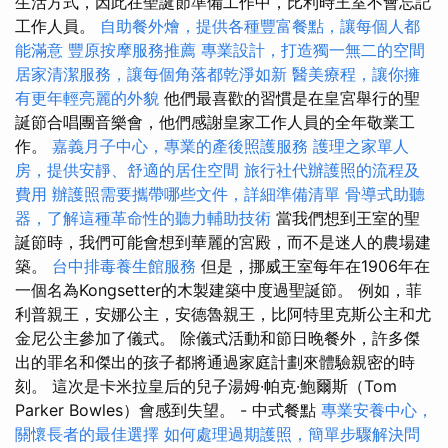
生活方式，因此在聖誕節準備工作中，比利時王室不會忘記
工作人員。
自助餐外燴，提供各種豐富餐點，讓每個人都
能滿意
豐原按摩服務推薦
專業設計，打造獨一無二的空間
居家清潔服務，讓每個角落都乾淨如新
醫美療程，讓你擁
有更年輕亮麗的外貌
他們最喜歡的習慣是在皇宮舉行的聖
誕節合唱團音樂會，他們感謝皇家工作人員的全年敬業工
作。
嘉義月子中心，專業的產後照護服務
護理之家單人
房，提供安靜、舒適的居住空間
旅行社代辦護照的流程及
費用
辦護照需要攜帶哪些文件，詳細準備清單
骨導式助聽
器，了解這種革命性的聽力輔助技術
當我們想到王室的聖
誕節時，我們可能會想到華麗的宮殿，而不是迷人的農場建
築。
台中排毒養生館服務
但是，挪威王室每年在1906年在
一個名為Kongsetter的木製建築中度過聖誕節。 例如，菲
利普親王，安娜公主，安德魯親王，比阿特里克斯公主和尤
金尼公主參加了儀式。 除儀式活動和節日晚餐外，許多傑
出的罪名和傑出的孩子都將通過家庭計劃來體驗親密的時
刻。 這次是卡米拉皇后的兒子湯姆·帕克·鮑爾斯（Tom
Parker Bowles）會感到失望。 - 中式餐點
專業安養中心，
關懷長者的最佳選擇
如何處理過期護照，簡單步驟解決問