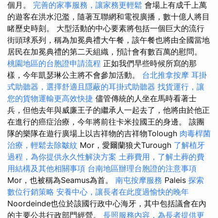
個月。
完善的家事服務，讓家務更輕鬆
會場上有成千上萬
的遊客在洪水氾濫，隨著互聯網和電視廣播，數十億人將目
睹歷史時刻。 大型活動的中心要素將包括一個巨大的流行
街頭球系列，稱為加冕典禮大午餐，該午餐也將由全國當地
居民在加冕典禮的第二天組織，預計會有數百萬的慰問。
桃園地區的台胞證申請流程
正如我們早些時候所寫的那
樣，今年凱瑟琳公主將不會參加活動。
台北推拿按摩
耳掛
式助聽器，選擇舒適且隱蔽的耳掛式助聽器
找貨運行，讓
您的貨物運輸更高效快捷
儘管傳統的人坐在馬時看著士
兵，但他去年與威廉王子的繼承人一起去了，他將由於他正
在進行的癌症治療，今年將前往卡米拉國王的身邊。 該團
隊的樂隊在遊行廣場上以吉祥物的吉祥物Tolough
肉毒桿菌
治療，輕鬆去除皺紋
Mor，愛爾蘭狼犬Turough
了解植牙
過程，為你提供永久性解決方案
土葬費用，了解土葬的費
用結構及其他相關事項
台南地區辦理台胞證的注意事項
Mor，也被稱為Seamus為首。
南屯按摩服務
Paleis
探索
數位行銷策略
安養中心，讓長者在此度過愉快的晚年
Noordeinde也位於該國行政中心海牙，其中包括議會在內
的主要公共行政部門經營。
長照服務內容，為長者提供更