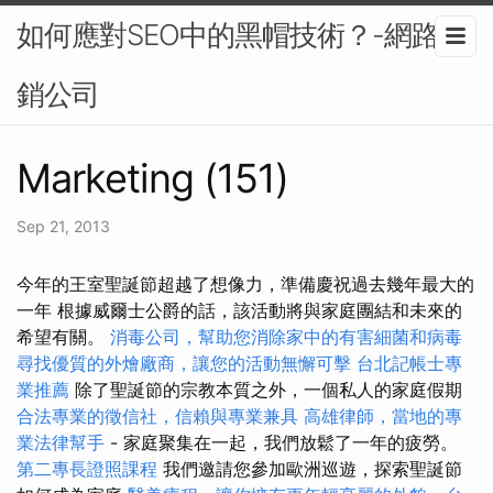
如何應對SEO中的黑帽技術？-網路行
銷公司
Marketing (151)
Sep 21, 2013
今年的王室聖誕節超越了想像力，準備慶祝過去幾年最大的
一年 根據威爾士公爵的話，該活動將與家庭團結和未來的
希望有關。
消毒公司，幫助您消除家中的有害細菌和病毒
尋找優質的外燴廠商，讓您的活動無懈可擊
台北記帳士專
業推薦
除了聖誕節的宗教本質之外，一個私人的家庭假期
合法專業的徵信社，信賴與專業兼具
高雄律師，當地的專
業法律幫手
- 家庭聚集在一起，我們放鬆了一年的疲勞。
第二專長證照課程
我們邀請您參加歐洲巡遊，探索聖誕節