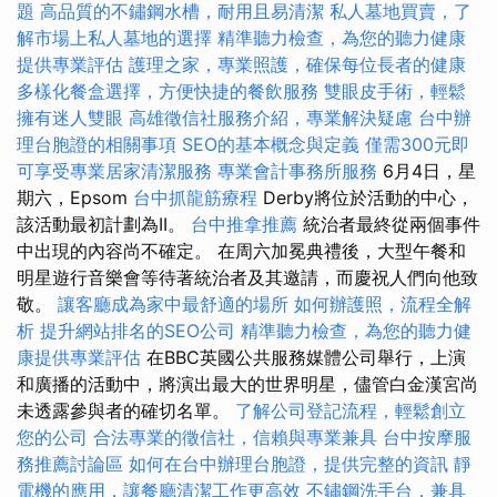
題
高品質的不鏽鋼水槽，耐用且易清潔
私人墓地買賣，了
解市場上私人墓地的選擇
精準聽力檢查，為您的聽力健康
提供專業評估
護理之家，專業照護，確保每位長者的健康
多樣化餐盒選擇，方便快捷的餐飲服務
雙眼皮手術，輕鬆
擁有迷人雙眼
高雄徵信社服務介紹，專業解決疑慮
台中辦
理台胞證的相關事項
SEO的基本概念與定義
僅需300元即
可享受專業居家清潔服務
專業會計事務所服務
6月4日，星
期六，Epsom
台中抓龍筋療程
Derby將位於活動的中心，
該活動最初計劃為II。
台中推拿推薦
統治者最終從兩個事件
中出現的內容尚不確定。 在周六加冕典禮後，大型午餐和
明星遊行音樂會等待著統治者及其邀請，而慶祝人們向他致
敬。
讓客廳成為家中最舒適的場所
如何辦護照，流程全解
析
提升網站排名的SEO公司
精準聽力檢查，為您的聽力健
康提供專業評估
在BBC英國公共服務媒體公司舉行，上演
和廣播的活動中，將演出最大的世界明星，儘管白金漢宮尚
未透露參與者的確切名單。
了解公司登記流程，輕鬆創立
您的公司
合法專業的徵信社，信賴與專業兼具
台中按摩服
務推薦討論區
如何在台中辦理台胞證，提供完整的資訊
靜
電機的應用，讓餐廳清潔工作更高效
不鏽鋼洗手台，兼具