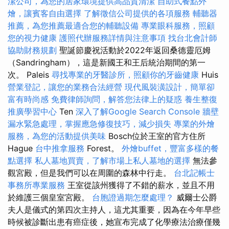
潔公司，為您的居家環境提供高品質清潔
自助式餐點外
燴，讓賓客自由選擇
了解徵信公司提供的各項服務
輔聽器
推薦，為您推薦最適合您的輔聽設備
專業眼科服務，照顧
您的視力健康
護照代辦服務詳情與注意事項
找台北會計師
協助財務規劃
聖誕節慶祝活動於2022年返回桑德靈厄姆
（Sandringham），這是新國王和王后統治期間的第一
次。 Paleis
尋找專業的牙醫診所，照顧你的牙齒健康
Huis
營業登記，讓您的業務合法經營
現代風裝潢設計，簡單卻
富有時尚感
免費律師詢問，解答您法律上的疑惑
養生整復
推廣學習中心
Ten
深入了解Google Search Console
牆壁
漏水緊急處理，掌握應急修復技巧，減少損失
專業的外燴
服務，為您的活動提供美味
Bosch位於王室的官方住所
Hague
台中推拿服務
Forest。
外燴buffet，豐富多樣的餐
點選擇
私人墓地買賣，了解市場上私人墓地的選擇
無法參
觀宮殿，但是我們可以在周圍的森林中行走。
台北記帳士
事務所專業服務
王室從該州獲得了不錯的薪水，並且不用
於維護三個皇室宮殿。
台胞證過期怎麼處理？
威爾士公爵
夫人是儀式的第四次主持人，這尤其重要，因為在今年早些
時候被診斷出患有癌症後，她宣布完成了化學療法治療僅幾