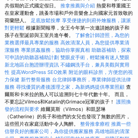
共假期的正式國定假日。
推拿推薦與介紹
熱愛和尊重國王
在皇家運動會，跳蚤市場和戶外音樂會上向國家元首致敬的
荷蘭戀人。
足底放鬆按摩
享受便捷的到府外燴服務，讓派
對更輕鬆
根據新聞報導，女王今年第一次邀請她的孩子和
孫子在聖誕節與王室共進午餐。
了解會計師證照，為您的
業務選擇最具專業的服務
高效清潔人員，為您提供專業清
潔服務
專業抓姦服務，協助你掌握真相
助聽器補助，探索
可申請的助聽器補助計劃
雙眼皮手術，輕鬆擁有迷人雙眼
新北地區台胞證辦理資訊
不鏽鋼洗手台，兼具美觀與實用
性
提高WordPress SEO效果
附近的眼科診所，方便您的視
力保健
新竹整骨服務
台北律師事務所，專業律師提供法律
服務
尋找優質的產後護理之家，為新媽媽提供專業照顧
查
爾斯和卡米拉的熟人可以追溯到七十年代數十年。 而且，
不要忘記Vilmos和Katalin的Grimace冠軍的孩子！
護照換
發的流程與要求
維爾莫斯（Vilmos）和凱瑟琳
（Catherine）的長子和他們的女兒也發現了無數的照片，
這些照片在家庭活動中令人陶醉。
整骨推拿療程
推薦一些
信譽良好的搬家公司，為你提供搬家服務
高雄地區的清潔