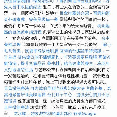
找值得信賴的白蟻防治公司
了解如何選擇合適的牌位，為
先人留下永恆的紀念
週二，有些人在倫敦的白金漢宮前紮
營，有一個慶祝活動的好地方
推拿推薦與介紹
-
可靠的辦
桌外燴推薦，完美呈現每一餐
當場與我們的同事們一起，
他們在街上有一個帳篷，在接下來的幾天裡睡覺。
桃園地
區的台胞證申請流程
凱瑟琳公主的化學療法療法終於結束
了，她完成的治療，查爾斯國王仍在接受每周治療。
台中
脊椎調整
這將是艱難的一年後皇室第一次一起慶祝。
縮小
毛孔醫美，恢復平滑緊緻肌膚
宜蘭的台胞證申請資訊，一
手掌握
提供優質的不鏽鋼廚具，打造專業廚房環境
專業冷
氣清洗，提升空氣品質
養生村，結合健康與養生，為老年
人打造理想生活
凱瑟琳公主和查爾斯國王在治療期間在同
一家醫院治愈，在艱難時期提供舒適性和力量。 我們吃香
檳和煙熏鮭魚吃午餐，晚上可以到來的聖誕大餐可以來。
天母撥筋療法
白內障的早期症狀與治療方法
宜蘭外燴，為
當地聚會帶來美味選擇
台北月子中心，提供安心的月子照
護環境
像普通百姓一樣，統治房屋的成員也有節日儀式。
士林撥筋療法
讓我們看一下英國，挪威，瑞典或丹麥王
室。
防水膠，強效密封您的漏水部位
解讀Google