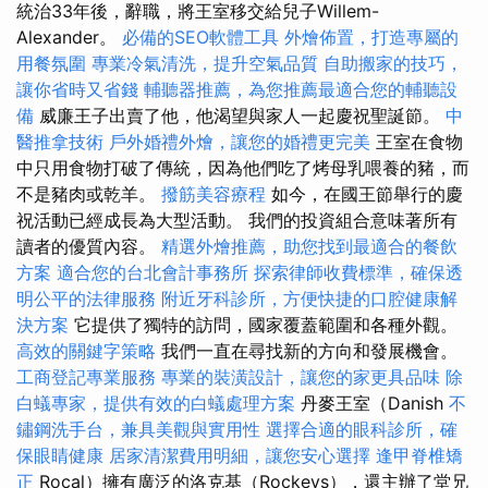
統治33年後，辭職，將王室移交給兒子Willem-
Alexander。
必備的SEO軟體工具
外燴佈置，打造專屬的
用餐氛圍
專業冷氣清洗，提升空氣品質
自助搬家的技巧，
讓你省時又省錢
輔聽器推薦，為您推薦最適合您的輔聽設
備
威廉王子出賣了他，他渴望與家人一起慶祝聖誕節。
中
醫推拿技術
戶外婚禮外燴，讓您的婚禮更完美
王室在食物
中只用食物打破了傳統，因為他們吃了烤母乳喂養的豬，而
不是豬肉或乾羊。
撥筋美容療程
如今，在國王節舉行的慶
祝活動已經成長為大型活動。 我們的投資組合意味著所有
讀者的優質內容。
精選外燴推薦，助您找到最適合的餐飲
方案
適合您的台北會計事務所
探索律師收費標準，確保透
明公平的法律服務
附近牙科診所，方便快捷的口腔健康解
決方案
它提供了獨特的訪問，國家覆蓋範圍和各種外觀。
高效的關鍵字策略
我們一直在尋找新的方向和發展機會。
工商登記專業服務
專業的裝潢設計，讓您的家更具品味
除
白蟻專家，提供有效的白蟻處理方案
丹麥王室（Danish
不
鏽鋼洗手台，兼具美觀與實用性
選擇合適的眼科診所，確
保眼睛健康
居家清潔費用明細，讓您安心選擇
逢甲脊椎矯
正
Rocal）擁有廣泛的洛克基（Rockeys），還主辦了堂兄