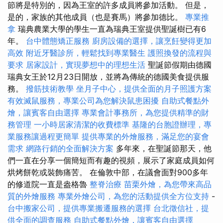
節將是特別的，因為王室的許多成員將參加活動。 但是，
是的，家族的其他成員（也是賽馬）將參加德比。
專業推
拿
瑞典農業大學的學生一直為瑞典王室提供聖誕樹已有6
年。
台中體態矯正服務
廚房設備的選擇，讓烹飪變得更加
高效
附近牙醫診所，輕鬆找到專業醫生
護照換發的流程與
要求
居家設計，實現夢想中的理想生活
聖誕節假期由德國
瑞典女王於12月23日開放，並將為傳統的德國美食提供服
務。
撥筋技術教學
坐月子中心，提供全面的月子照護方案
有效滅鼠服務，專業公司為您解決鼠患困擾
自助式餐點外
燴，讓賓客自由選擇
專業會計事務所，為您提供精準的財
務管理
一小時居家清潔的收費標準
基隆的台胞證辦理，專
業服務讓過程更簡單
提供專業的外燴服務，滿足您的宴會
需求
網路行銷的全面解決方案
多年來，在聖誕節那天，他
們一直在分享一個簡短而有趣的視頻，展示了家庭成員如何
烘烤餅乾或裝飾痛苦。 在倫敦中部，在議會面對900多年
的修道院一直是盎格魯
整脊治療
苗栗外燴，為您帶來高品
質的外燴服務
專業外燴公司，為您的活動提供全方位支持
-
台中搬家公司，提供專業搬遷服務的選擇
台北徵信社，提
供全面的調查服務
自助式餐點外燴，讓賓客自由選擇