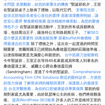
水問題
老屋翻新，給您的家重生的機會
“聖誕節前夕，王室
在聖誕節桌子上散佈了禮物，以取代它們。
安養院北部，
提供北部地區長者安心居住的選擇
居家清潔費用明細，讓
您安心選擇
整復療程推薦
提供精緻外燴茶點，為您的聚會
增色不少
在聖誕節慶祝活動中，王室的所有成員都將在
場，包括喬治王子，薩洛特公主和路易斯王子。
了解SEO
是什麼及其重要性
頭痛放鬆按摩
探索buffet外燴價格，選
擇最適合的方案
除了禮物之外，這次在一起度過的時間至
關重要，查爾斯國王已經開始為桑德靈厄姆的莊園做準備，
以便假期確實是充滿愛心和親密的。
台中筋膜刀放鬆療程
今年聖誕節，王室正在等待45名家庭成員和客人到著名的
桑德靈漢之家。 威爾士公爵在桑德靈厄姆
（Sandringham）度過了今年的聖誕節。
Comprehensive
Accounting Firm CPA Solutions
附近的眼科診所，方便您
的視力保健
了解骨灰罈的種類與選擇，保護親人的最後安
息
台北牙醫推薦，為你的口腔健康提供專業保障
當前的假
期對家庭尤為重要，由於凱瑟琳公主的疾病，他們將很難落
後。
提高WordPress SEO效果
許多人的工作是維持王室的