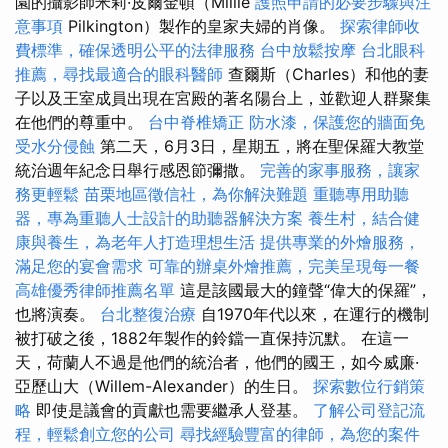
園的攝影師米莉·皮爾金頓（Millie
護照申請的必要步驟與注
意事項
Pilkington）製作的皇家夫婦的肖像。
探索律師收
費標準，確保透明公平的法律服務
台中放鬆按摩
台北眼科
推薦，尋找最適合的眼科醫師
查爾斯（Charles）和他的妻
子以及王室成員出現在宮殿的著名陽台上，並歡迎人群聚集
在他們的尊重中。
台中脊椎矯正
防水漆，保護您的牆面免
受水分侵蝕
第二天，6月3日，星期五，將在聖保羅大教堂
統治週年紀念日舉行感恩節彌撒。
完善的家事服務，讓家
務更輕鬆
苗栗地區徵信社，為你解決難題
重聽專用助聽
器，專為重聽人士設計的助聽器解決方案
養生村，結合健
康與養生，為老年人打造理想生活
提供專業的外燴服務，
滿足您的宴會需求
可靠的辦桌外燴推薦，完美呈現每一餐
高雄優秀律師推薦名單
這是該國最大的鐘聲“偉大的保羅”，
也將演奏。
台北整復治療
自1970年代以來，在運行的機制
被打破之後，1882年製作的鈴鐺一直保持沉默。 在這一
天，荷蘭人不過是他們的統治者，他們的國王，如今威廉·
亞歷山大（Willem-Alexander）的生日。
探索數位行銷策
略
即使是議會的貢獻也需要繼承人登基。
了解公司登記流
程，輕鬆創立您的公司
尋找經驗豐富的律師，為您的案件