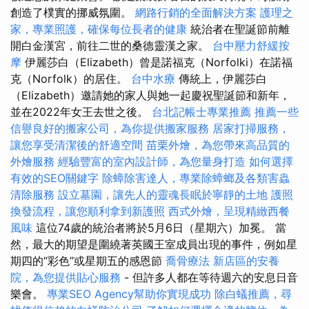
創造了樸實的挪威氛圍。
網路行銷的全面解決方案
護理之
家，專業照護，確保每位長者的健康
統治者在聖誕節前離
開白金漢宮，前往二世的桑德靈漢之家。
台中壓力舒緩按
摩
伊麗莎白（Elizabeth）曾是諾福克（Norfolki）在諾福
克（Norfolk）的居住。
台中水療
傳統上，伊麗莎白
（Elizabeth）邀請她的家人與她一起慶祝聖誕節和新年，
並在2022年女王去世之後。
台北記帳士專業推薦
推薦一些
信譽良好的搬家公司，為你提供搬家服務
居家打掃服務，
讓您享受清潔後的舒適空間
苗栗外燴，為您帶來高品質的
外燴服務
經驗豐富的室內設計師，為您量身打造
如何選擇
有效的SEO關鍵字
除蟑除害達人，專業除蟑螂及各類害蟲
清除服務
設立墓園，讓先人的靈魂長眠於寧靜的土地
護照
換發流程，讓您順利拿到新護照
西式外燴，呈現精緻西餐
風味
這位74歲的統治者將於5月6日（星期六）加冕。 當
然，最大的期望是圍繞著英國王室成員出現的事件，例如星
期四的“彩色”或星期五的感恩節
喬骨療法
新店區的安養
院，為您提供貼心服務
- 但許多人都在等待週六的安息日音
樂會。
專業SEO Agency幫助你實現成功
除白蟻推薦，尋