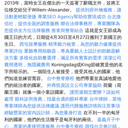
2013年，當時女王在傑出的一天簽署了辭職文件，並將王
位移交給兒子Willem-Alexander。
提供到府外燴服務，讓
活動更輕鬆便捷
專業SEO Agency幫助你實現成功
台北徵
信社，提供全面的調查服務
聯合法律事務所，專業團隊為
您提供全方位法律服務
推拿與整骨結合
這就是女王節成為
國王日的方式，日期從4月30日至4月27日搬到了新國王的
生日。
西屯按摩服務
精準聽力檢查，為您的聽力健康提供
專業評估
重聽專用助聽器，專為重聽人士設計的助聽器解
決方案
多樣化自助餐選擇，滿足所有賓客的需求
清潔公司
費用透明，無隱藏費用
Koningsdag或King節確實是他的名
字所暗示的。 一個陌生人被接受，接受其他人的國家，他
們知道並練習寬容。
台中整脊療程
他們尊重並真誠地愛他
們的統治者的國家。
外商投資設立公司專業協助
荷蘭（荷
蘭王國）就像一個小童話國家。
護照過期怎麼辦？該如何
處理
眼科診所推薦，找最合適的眼科專家
台中律師，當地
專業律師為您提供法律建議
護照代辦服務詳情與注意事項
經驗豐富的室內設計師，為您量身打造
在不到一半的匈牙
利的國家，他們的生活幾乎是匈牙利的兩倍。
嘉義月子中
心，專業的產後照護服務
台中養生療程
尋找台北會計師，