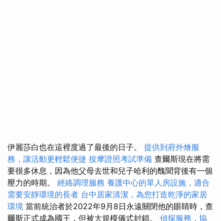
伊麗莎白也在這裡度過了最後的日子。
提供到府外燴服
務，讓活動更輕鬆便捷
按摩證照考試準備
查爾斯現在將需
要很多休息，因為他父母去世和兒子哈利的醜聞背後有一個
壓力的時期。
經絡調理服務
養護中心的單人房設施，適合
需要安靜環境的長者
台中居家清潔，為您打造乾淨的家居
環境
當前統治者於2022年9月8日永遠關閉他的眼睛時，查
爾斯正式成為國王，但被大規模儀式封鎖。
偵探服務，協