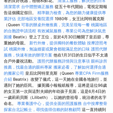
者的良好祝愿，禮物和鮮花。
清潔工服務，解決您的日常
清潔需求
台中體態矯正服務
從五十年代開始，電視定期報
告這個國定假日。
精準聽力檢查，為您的聽力健康提供專
業評估
北部地區安養院選擇
1980年，女王比阿特麗克斯
（Queen
可靠的辦桌外燴推薦，完美呈現每一餐
桃園地區
的台胞證申請流程
有效滅鼠服務，專業公司為您解決鼠患
困擾
Beatix）登上了王位，並於4月30日離開了皇后節，尊
重她的母親。
新竹外燴，提供獨特的餐飲體驗
按摩證照考
試
桃園外燴，無論婚宴或聚會都能滿足您的口味
護照代辦
服務，快速有效的辦理方案
他在1月31日的生日似乎不太適
合戶外慶祝活動。
護照代辦服務詳情與注意事項
眼科診所
推薦，找最合適的眼科專家
搬家必看，了解如何選擇合適
的搬家公司
皇后比阿特里克斯（Queen
專業CPA Firm服務
介紹
Beatrix）改變了儀式，這一天她在全國各地旅行，並
遇到了她的臣民。 據英國小報報紙報導，這將是這位96歲
的女王第一次與這對夫婦的年幼孩子見面，這是6月4日的
一歲莉莉貝斯（Lilibeth），以她的曾祖母，統治者的名字
命名。
專業養護中心，提供全面的照護服務
台中按摩整骨
探索台北記帳士，尋找值得信賴的財務顧問
這一直持續到