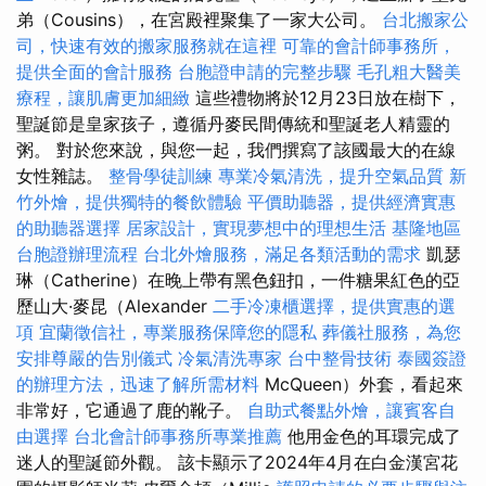
弟（Cousins），在宮殿裡聚集了一家大公司。
台北搬家公
司，快速有效的搬家服務就在這裡
可靠的會計師事務所，
提供全面的會計服務
台胞證申請的完整步驟
毛孔粗大醫美
療程，讓肌膚更加細緻
這些禮物將於12月23日放在樹下，
聖誕節是皇家孩子，遵循丹麥民間傳統和聖誕老人​​精靈的
粥。 對於您來說，與您一起，我們撰寫了該國最大的在線
女性雜誌。
整骨學徒訓練
專業冷氣清洗，提升空氣品質
新
竹外燴，提供獨特的餐飲體驗
平價助聽器，提供經濟實惠
的助聽器選擇
居家設計，實現夢想中的理想生活
基隆地區
台胞證辦理流程
台北外燴服務，滿足各類活動的需求
凱瑟
琳（Catherine）在晚上帶有黑色鈕扣，一件糖果紅色的亞
歷山大·麥昆（Alexander
二手冷凍櫃選擇，提供實惠的選
項
宜蘭徵信社，專業服務保障您的隱私
葬儀社服務，為您
安排尊嚴的告別儀式
冷氣清洗專家
台中整骨技術
泰國簽證
的辦理方法，迅速了解所需材料
McQueen）外套，看起來
非常好，它通過了鹿的靴子。
自助式餐點外燴，讓賓客自
由選擇
台北會計師事務所專業推薦
他用金色的耳環完成了
迷人的聖誕節外觀。 該卡顯示了2024年4月在白金漢宮花