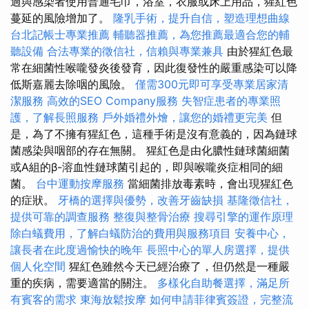
過與感染者使用普通毛巾，浴室，衣服或床上用品，猩紅色
蔓延的風險增加了。
隆乳手術，提升自信，塑造理想曲線
台北記帳士專業推薦
輔聽器推薦，為您推薦最適合您的輔
聽設備
合法專業的徵信社，信賴與專業兼具
由於猩紅色最
常在細菌性喉嚨發炎後發育，因此復發性的嚴重感染可以降
低斯嘉麗去除咽的風險。
僅需300元即可享受專業居家清
潔服務
高效的SEO Company服務
失智症患者的專業照
護，了解長照服務
戶外婚禮外燴，讓您的婚禮更完美
但
是，為了不擁有猩紅色，這種手術是沒有意義的，因為鏈球
菌感染與咽部的存在無關。 猩紅色是由化膿性鏈球菌細菌
或A組的β-溶血性鏈球菌引起的，即與喉嚨炎症相同的細
菌。
台中運動按摩服務
當細菌排放毒素時，會出現猩紅色
的症狀。
牙橋的選擇與優勢，改善牙齒缺損
基隆徵信社，
提供可靠的調查服務
整復與整骨治療
搜尋引擎的運作原理
除白蟻費用，了解白蟻防治的費用與服務項目
安養中心，
讓長者在此度過愉快的晚年
長照中心的單人房選擇，提供
個人化空間
猩紅色雖然今天已經治療了，但仍然是一種嚴
重的疾病，需要適當的關注。
多樣化自助餐選擇，滿足所
有賓客的需求
東海放鬆按摩
如何申請菲律賓簽證，完整流