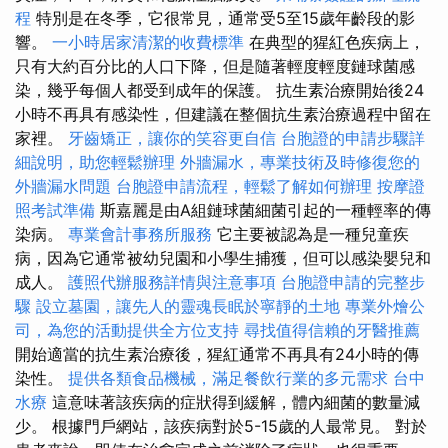
程
特別是在冬季，它很常見，通常受5至15歲年齡段的影
響。
一小時居家清潔的收費標準
在典型的猩紅色疾病上，
只有大約百分比的人口下降，但是隨著輕度輕度鏈球菌感
染，幾乎每個人都受到成年的保護。 抗生素治療開始後24
小時不再具有感染性，但建議在整個抗生素治療過程中留在
家裡。
牙齒矯正，讓你的笑容更自信
台胞證的申請步驟詳
細說明，助您輕鬆辦理
外牆漏水，專業技術及時修復您的
外牆漏水問題
台胞證申請流程，輕鬆了解如何辦理
按摩證
照考試準備
斯嘉麗是由A組鏈球菌細菌引起的一種輕率的傳
染病。
專業會計事務所服務
它主要被認為是一種兒童疾
病，因為它通常被幼兒園和小學生捕獲，但可以感染嬰兒和
成人。
護照代辦服務詳情與注意事項
台胞證申請的完整步
驟
設立墓園，讓先人的靈魂長眠於寧靜的土地
專業外燴公
司，為您的活動提供全方位支持
尋找值得信賴的牙醫推薦
開始適當的抗生素治療後，猩紅通常不再具有24小時的傳
染性。
提供各類食品機械，滿足餐飲行業的多元需求
台中
水療
這意味著該疾病的症狀得到緩解，體內細菌的數量減
少。 根據門戶網站，該疾病對於5-15歲的人最常見。 對於