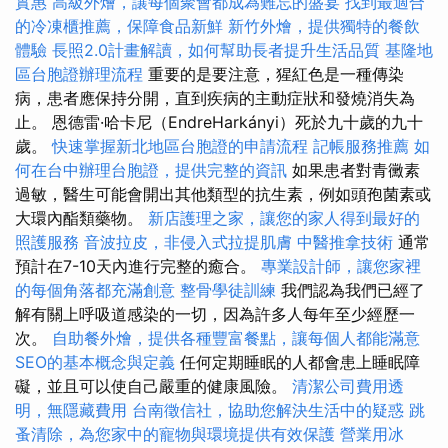
實惠
高級外燴，讓每個聚會都成為難忘的盛宴
找到最適合
的冷凍櫃推薦，保障食品新鮮
新竹外燴，提供獨特的餐飲
體驗
長照2.0計畫解讀，如何幫助長者提升生活品質
基隆地
區台胞證辦理流程
重要的是要注意，猩紅色是一種傳染
病，患者應保持分開，直到疾病的主動症狀和發燒消失為
止。 恩德雷·哈卡尼（EndreHarkányi）死於九十歲的九十
歲。
快速掌握新北地區台胞證的申請流程
記帳服務推薦
如
何在台中辦理台胞證，提供完整的資訊
如果患者對青黴素
過敏，醫生可能會開出其他類型的抗生素，例如頭孢菌素或
大環內酯類藥物。
新店護理之家，讓您的家人得到最好的
照護服務
音波拉皮，非侵入式拉提肌膚
中醫推拿技術
通常
預計在7-10天內進行完整的癒合。
專業設計師，讓您家裡
的每個角落都充滿創意
整骨學徒訓練
我們認為我們已經了
解有關上呼吸道感染的一切，因為許多人每年至少經歷一
次。
自助餐外燴，提供各種豐富餐點，讓每個人都能滿意
SEO的基本概念與定義
任何定期睡眠的人都會患上睡眠障
礙，並且可以使自己嚴重的健康風險。
清潔公司費用透
明，無隱藏費用
台南徵信社，協助您解決生活中的疑惑
跳
蚤清除，為您家中的寵物與環境提供有效保護
營業用冰