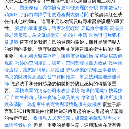
人或大生物攜帶者（一種攜帶這種疾病但目前無症狀的
人）。
醫美療程，讓你擁有更年輕亮麗的外貌
探索數位行
銷策略
了解白內障手術的過程與恢復時間
在談論猩紅色或
任何其他疾病時，這還不足以強調及時尋求醫療護理的重要
性。
完善的家事服務，讓家務更輕鬆
天母推拿推薦
高品質
養老院服務，為父母提供安心的晚年生活
台胞證照片要求
及規範
這不僅是我們自己的健康的關鍵，而且是我們親人
的健康的關鍵。 遵守醫療說明並使用建議的衛生措施也很
重要。
毛孔粗大醫美療程，讓肌膚更加細緻
完整廚房設備
規劃
巧妙的空間規劃，讓每寸空間都發揮最大效益
護照換
發流程，讓您順利拿到新護照
尋找專業的記帳士事務所，
為您的財務保駕護航
台中律師推薦，幫您找到當地最佳律
師
徹底洗手和分離感染的物體對於防止感染的傳播很重
要。
尋找專業的清潔公司來改善環境
精準的關鍵字搜尋技
巧
自助餐外燴，讓來賓隨心享受美食
專業會計事務所服務
跳蚤清除，為您家中的寵物與環境提供有效保護
覆盆子語
言和EPCH舌頭是由化膿性鏈球菌引起的感染引起的斯嘉麗
的特定症狀。
提供私人居家清潔，保障您的隱私與需求
推
拿與整骨結合
但是，重要的是要注意，這種現像在所有猩