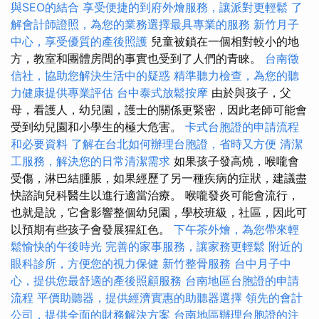
與SEO的結合
享受便捷的到府外燴服務，讓派對更輕鬆
了
解會計師證照，為您的業務選擇最具專業的服務
新竹月子
中心，享受優質的產後照護
兒童被鎖在一個相對較小的地
方，教室和團體房間的事實也受到了人們的青睞。
台南徵
信社，協助您解決生活中的疑惑
精準聽力檢查，為您的聽
力健康提供專業評估
台中泰式放鬆按摩
由於與孩子，父
母，看護人，幼兒園，護士的關係更緊密，因此老師可能會
受到幼兒園和小學生的極大危害。
卡式台胞證的申請流程
和必要資料
了解在台北如何辦理台胞證，省時又方便
清潔
工服務，解決您的日常清潔需求
如果孩子發高燒，喉嚨會
受傷，淋巴結腫脹，如果經歷了另一種疾病的症狀，建議盡
快諮詢兒科醫生以進行適當治療。 喉嚨發炎可能會流行，
也就是說，它會影響整個幼兒園，學校班級，社區，因此可
以預期有些孩子會發展猩紅色。
下午茶外燴，為您帶來輕
鬆愉快的午後時光
完善的家事服務，讓家務更輕鬆
附近的
眼科診所，方便您的視力保健
新竹整骨服務
台中月子中
心，提供您最舒適的產後照顧服務
台南地區台胞證的申請
流程
平價助聽器，提供經濟實惠的助聽器選擇
領先的會計
公司，提供全面的財務解決方案
台南地區辦理台胞證的注