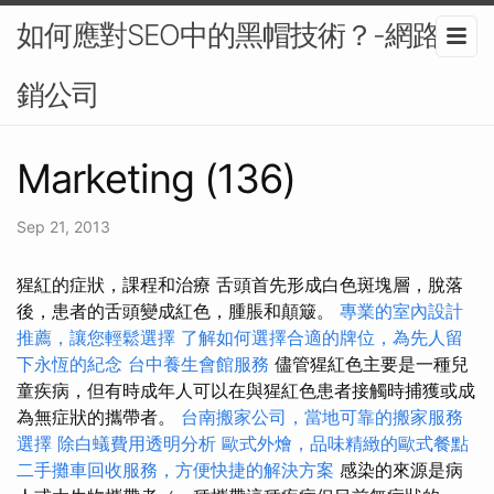
如何應對SEO中的黑帽技術？-網路行
銷公司
Marketing (136)
Sep 21, 2013
猩紅的症狀，課程和治療 舌頭首先形成白色斑塊層，脫落
後，患者的舌頭變成紅色，腫脹和顛簸。
專業的室內設計
推薦，讓您輕鬆選擇
了解如何選擇合適的牌位，為先人留
下永恆的紀念
台中養生會館服務
儘管猩紅色主要是一種兒
童疾病，但有時成年人可以在與猩紅色患者接觸時捕獲或成
為無症狀的攜帶者。
台南搬家公司，當地可靠的搬家服務
選擇
除白蟻費用透明分析
歐式外燴，品味精緻的歐式餐點
二手攤車回收服務，方便快捷的解決方案
感染的來源是病