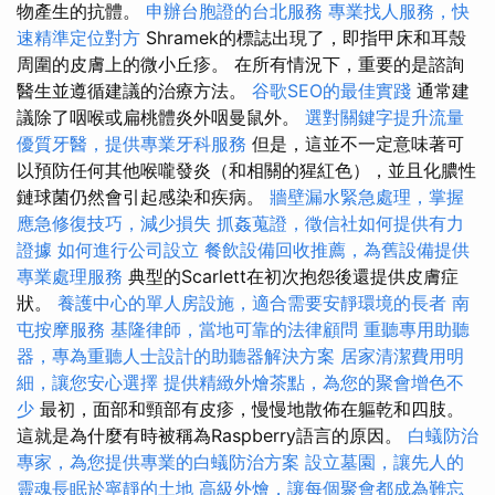
物產生的抗體。
申辦台胞證的台北服務
專業找人服務，快
速精準定位對方
Shramek的標誌出現了，即指甲床和耳殼
周圍的皮膚上的微小丘疹。 在所有情況下，重要的是諮詢
醫生並遵循建議的治療方法。
谷歌SEO的最佳實踐
通常建
議除了咽喉或扁桃體炎外咽曼鼠外。
選對關鍵字提升流量
優質牙醫，提供專業牙科服務
但是，這並不一定意味著可
以預防任何其他喉嚨發炎（和相關的猩紅色），並且化膿性
鏈球菌仍然會引起感染和疾病。
牆壁漏水緊急處理，掌握
應急修復技巧，減少損失
抓姦蒐證，徵信社如何提供有力
證據
如何進行公司設立
餐飲設備回收推薦，為舊設備提供
專業處理服務
典型的Scarlett在初次抱怨後還提供皮膚症
狀。
養護中心的單人房設施，適合需要安靜環境的長者
南
屯按摩服務
基隆律師，當地可靠的法律顧問
重聽專用助聽
器，專為重聽人士設計的助聽器解決方案
居家清潔費用明
細，讓您安心選擇
提供精緻外燴茶點，為您的聚會增色不
少
最初，面部和頸部有皮疹，慢慢地散佈在軀乾和四肢。
這就是為什麼有時被稱為Raspberry語言的原因。
白蟻防治
專家，為您提供專業的白蟻防治方案
設立墓園，讓先人的
靈魂長眠於寧靜的土地
高級外燴，讓每個聚會都成為難忘