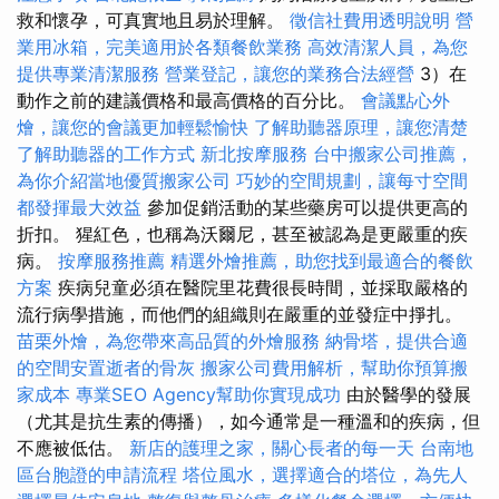
救和懷孕，可真實地且易於理解。
徵信社費用透明說明
營
業用冰箱，完美適用於各類餐飲業務
高效清潔人員，為您
提供專業清潔服務
營業登記，讓您的業務合法經營
3）在
動作之前的建議價格和最高價格的百分比。
會議點心外
燴，讓您的會議更加輕鬆愉快
了解助聽器原理，讓您清楚
了解助聽器的工作方式
新北按摩服務
台中搬家公司推薦，
為你介紹當地優質搬家公司
巧妙的空間規劃，讓每寸空間
都發揮最大效益
參加促銷活動的某些藥房可以提供更高的
折扣。 猩紅色，也稱為沃爾尼，甚至被認為是更嚴重的疾
病。
按摩服務推薦
精選外燴推薦，助您找到最適合的餐飲
方案
疾病兒童必須在醫院里花費很長時間，並採取嚴格的
流行病學措施，而他們的組織則在嚴重的並發症中掙扎。
苗栗外燴，為您帶來高品質的外燴服務
納骨塔，提供合適
的空間安置逝者的骨灰
搬家公司費用解析，幫助你預算搬
家成本
專業SEO Agency幫助你實現成功
由於醫學的發展
（尤其是抗生素的傳播），如今通常是一種溫和的疾病，但
不應被低估。
新店的護理之家，關心長者的每一天
台南地
區台胞證的申請流程
塔位風水，選擇適合的塔位，為先人