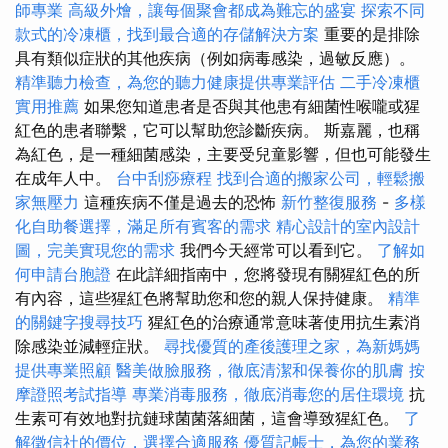
師專業
高級外燴，讓每個聚會都成為難忘的盛宴
探索不同
款式的冷凍櫃，找到最合適的存儲解決方案
重要的是排除
具有類似症狀的其他疾病（例如病毒感染，過敏反應）。
精準聽力檢查，為您的聽力健康提供專業評估
二手冷凍櫃
實用推薦
如果您知道患者是否與其他患有細菌性喉嚨或猩
紅色的患者聯繫，它可以幫助您診斷疾病。 斯嘉麗，也稱
為紅色，是一種細菌感染，主要受兒童影響，但也可能發生
在成年人中。
台中刮痧療程
找到合適的搬家公司，輕鬆搬
家無壓力
這種疾病不僅是過去的恐怖
新竹整復服務
-
多樣
化自助餐選擇，滿足所有賓客的需求
精心設計的室內設計
圖，完美實現您的需求
我們今天經常可以看到它。
了解如
何申請台胞證
在此詳細指南中，您將發現有關猩紅色的所
有內容，這些猩紅色將幫助您和您的親人保持健康。
精準
的關鍵字搜尋技巧
猩紅色的治療通常意味著使用抗生素消
除感染並減輕症狀。
尋找優質的產後護理之家，為新媽媽
提供專業照顧
醫美做臉服務，徹底清潔和保養你的肌膚
按
摩證照考試指導
專業消毒服務，徹底消毒您的居住環境
抗
生素可有效地對抗鏈球菌菌落細菌，這會導致猩紅色。
了
解徵信社的價位，選擇合適服務
優質記帳士，為您的業務