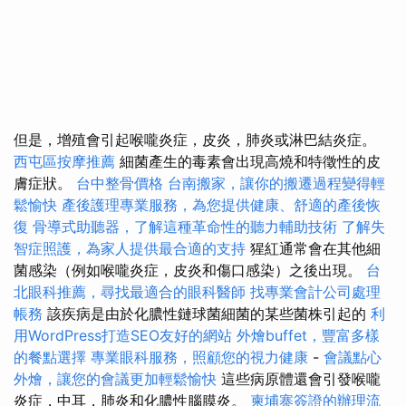
但是，增殖會引起喉嚨炎症，皮炎，肺炎或淋巴結炎症。
西屯區按摩推薦
細菌產生的毒素會出現高燒和特徵性的皮
膚症狀。
台中整骨價格
台南搬家，讓你的搬遷過程變得輕
鬆愉快
產後護理專業服務，為您提供健康、舒適的產後恢
復
骨導式助聽器，了解這種革命性的聽力輔助技術
了解失
智症照護，為家人提供最合適的支持
猩紅通常會在其他細
菌感染（例如喉嚨炎症，皮炎和傷口感染）之後出現。
台
北眼科推薦，尋找最適合的眼科醫師
找專業會計公司處理
帳務
該疾病是由於化膿性鏈球菌細菌的某些菌株引起的
利
用WordPress打造SEO友好的網站
外燴buffet，豐富多樣
的餐點選擇
專業眼科服務，照顧您的視力健康
-
會議點心
外燴，讓您的會議更加輕鬆愉快
這些病原體還會引發喉嚨
炎症，中耳，肺炎和化膿性腦膜炎。
柬埔寨簽證的辦理流