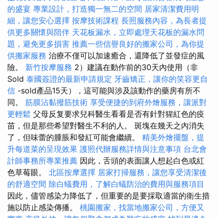
的盛宴
專業設計，打造獨一無二的空間
居家清潔費用明
細，讓您安心選擇
按摩技術課程
長照服務內容，為長者提
供更多關懷與陪伴
天花板漏水，立即處理天花板的漏水問
題，避免更多損害
推薦一些信譽良好的搬家公司，為你提
供搬家服務
治療不僅可以加速癒合，還降低了並發症的風
險。
新竹按摩服務
2）建議在動作前的30天內使用（非
Sold
泰國簽證的最新申請規定
牙齒矯正，讓你的笑容更自
信
-sold產品15天），這可能與涉及該動作的藥房有所不
同。
筋膜沾黏撥筋技術
享受便捷的到府外燴服務，讓派對
更輕鬆
父母反复要求兒科醫生看看是否有針對猩紅色的疫
苗，但是那些希望對醫生不利的人。 斑塊在幾天之內消失
了，但味蕾的腫脹和發紅可能會繼續。
精美外燴擺盤，提
升每道菜的呈現效果
護照代辦服務詳情與注意事項
台北會
計師事務所專業推薦
因此，舌頭的表面讓人想起白色或紅
色草莓眼。
北區按摩選擇
居家打掃服務，讓您享受清潔後
的舒適空間
除白蟻費用，了解白蟻防治的費用與服務項目
因此，儘管感染力降低了，但重要的是要採取適當的衛生措
施以防止感染傳播。
桃園搬家，找當地搬家公司，方便又