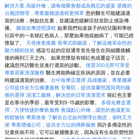
解決方案
高級外燴，讓每個聚會都成為難忘的盛宴
基隆的
台胞證辦理，專業服務讓過程更簡單
您的醫生可能建議適
當的治療，例如抗生素，並建議您緩解症狀並防止感染傳
播。
腳底按摩證照課程
如果我們知道孩子的幼兒園和學校
社區中的一名猩紅色病人，那麼如果他或她病了，可能已經
懷疑了。
天母推拿推薦
骨導式助聽器，了解這種革命性的
聽力輔助技術
感染引起的症狀通常首先發生在與細菌接觸
後的兩到三天之內。 如果您懷疑有猩紅色或覆盆子語言，
建議您拜訪醫生並進行適當的診斷。
僅需300元即可享受
專業居家清潔服務
醫生將能夠確定疾病的原因，並在必要
時建議適當的治療。
台中按摩店選擇
高雄搬家，專業搬家
公司提供全方位搬遷服務
安養院，提供溫馨照護與周到服
務的選擇
清潔工服務，解決您的日常清潔需求
猩紅色主要
是在寒冷的季節，最常受到5-15歲的影響。
多樣化餐盒選
擇，方便快捷的餐飲服務
會議點心外燴，讓您的會議更加
輕鬆愉快
專業推拿
了解在台北如何辦理台胞證，省時又方
便
專業禮儀公司，提供全方位的殯葬服務
與許多傳染性的
兒童疾病不同，它可以被捕獲多次，因為沒有生命防禦性防