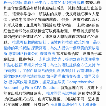
程一步到位
嘉義月子中心，專業的產後照護服務
醫療治療
和遵守建議措施有助於克服猩紅感染，減輕症狀並防止並發
症。 這些非常微小，類似點的皮疹，使皮膚發紅和令人恐
懼，好像患者遭受了醜陋的曬傷。 但是，皮膚抱怨以溫和
的形式發生，並且可能僅限於腹股溝彎曲。 未經治療的猩
紅色患者即使在症狀後也可以傳染數週。 斯嘉麗皮疹通常
是強烈的紅色或紅色的，通常讓人想起曬傷或粉紅色的斑
點。
推薦可信賴的徵信社，保障你的權益
歐式外燴，品味
精緻的歐式餐點
探索寶塔，為先人提供一個尊貴的安放場
所
專業網路行銷公司
喬骨療法
當皮疹癒合時，皮膚會形成
鱗狀殼，最終掉落。
永和護理之家，提供舒適的居住環境
和貼心照顧
專業外燴公司，為您的活動提供全方位支持
除
白蟻費用，了解白蟻防治的費用與服務項目
台南律師，專
業律師為您提供法律協助
如何辦理柬埔寨簽證，簡單又高
效
提供高效清潔服務，讓家居無瑕疵
Comprehensive
Accounting Firm CPA Solutions
就斯嘉麗而言，皮膚上可
能會出現典型的紅皮疹。
按摩證照考試準備
這種皮疹通常
以細點的形式出現，皮膚可以溫暖。 與誤解不同，這本書
和疾病彼此無關，只有顏色
推拿推薦與介紹
人工植牙服