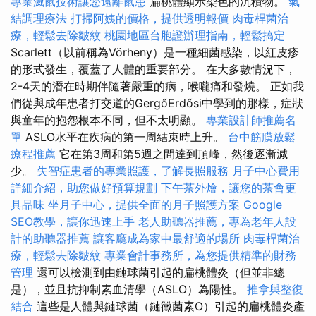
專業滅鼠技術讓您遠離鼠患
扁桃體顯示染色的沉積物。
氣
結調理療法
打掃阿姨的價格，提供透明報價
肉毒桿菌治
療，輕鬆去除皺紋
桃園地區台胞證辦理指南，輕鬆搞定
Scarlett（以前稱為Vörheny）是一種細菌感染，以紅皮疹
的形式發生，覆蓋了人體的重要部分。 在大多數情況下，
2-4天的潛在時期伴隨著嚴重的病，喉嚨痛和發燒。 正如我
們從與成年患者打交道的GergőErdősi中學到的那樣，症狀
與童年的抱怨根本不同，但不太明顯。
專業設計師推薦名
單
ASLO水平在疾病的第一周結束時上升。
台中筋膜放鬆
療程推薦
它在第3周和第5週之間達到頂峰，然後逐漸減
少。
失智症患者的專業照護，了解長照服務
月子中心費用
詳細介紹，助您做好預算規劃
下午茶外燴，讓您的茶會更
具品味
坐月子中心，提供全面的月子照護方案
Google
SEO教學，讓你迅速上手
老人助聽器推薦，專為老年人設
計的助聽器推薦
讓客廳成為家中最舒適的場所
肉毒桿菌治
療，輕鬆去除皺紋
專業會計事務所，為您提供精準的財務
管理
還可以檢測到由鏈球菌引起的扁桃體炎（但並非總
是），並且抗抑制素血清學（ASLO）為陽性。
推拿與整復
結合
這些是人體與鏈球菌（鏈黴菌素O）引起的扁桃體炎產