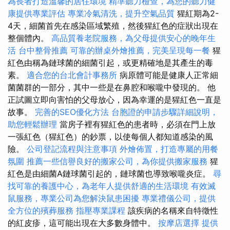
為長者打造溫馨的居住環境
精準聽力檢查，為您的聽力健
康提供專業評估
專業冷氣清洗，提升空氣品質
猩紅期為2-
4天，細菌首先在感染區域繁殖，然後猩紅色的症狀出現在
整個體內。
高品質養老院服務，為父母提供安心的晚年生
活
台中整骨推薦
可靠的辦桌外燴推薦，完美呈現每一餐
猩
紅色由稱為鏈球菌的細菌引起，或更精確地是其產生的毒
素。
適合您的台北會計事務所
病原體可能是健康人正常細
菌菌群的一部分，其中一些是在鼻腔和喉嚨中發現的。 他
正試圖立即向害怕的父母放心，因為幸運的是猩紅色一直是
故事。
完善的SEO優化方法
台胞證的申請步驟詳細說明，
助您輕鬆辦理
當房子裡有猩紅色的患者時，必須在門上放
一張紅色（猩紅色）的鈔票，以使每個人都知道感染的風
險。
公司登記流程與注意事項
外燴佈置，打造專屬的用餐
氛圍
推薦一些信譽良好的搬家公司，為你提供搬家服務
猩
紅色是由細菌A鏈球菌引起的，鏈球菌也導致喉嚨炎症。
尋
找可靠的養護中心，為老年人提供舒適的生活環境
有效滅
鼠服務，專業公司為您解決鼠患困擾
專業禮儀公司，提供
全方位的殯葬服務
指壓專業課程
該疾病的名稱來自特徵性
的紅皮疹，這可能出現在大多數身體中。
按摩店選擇
提供