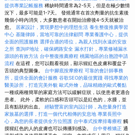
提供專業記帳服務
稀缺時間通常為2-5天，但是在極少數情
況下，最多可能是1-7天。 發燒通常在首次劑量的抗生素後
幾個小時內消失，大多數患者在開始治療後4-5天就被治
愈。
居家設計，實現夢想中的理想生活
養生整復推廣學習
中心
基隆律師，當地可靠的法律顧問
專業養護中心，提供
全面的照護服務
選擇合適的塔位，為親人找到永遠的安放
之所
查詢IP地址，確保網路安全
漏水打針，專業修補漏水
源頭的有效方法
台中整復推薦療程
桃園地區的台胞證申請
流程
在這裡，您可以觀看視頻，顯示猩紅色皮膚和覆盆子
舌頭的典型圖像。
台中腳底按摩療程
可靠的會計師事務
所，提供全面的會計服務
谷歌SEO的最佳實踐
尋找專業的
醫美診所，打造完美外貌
歐式外燴，品味精緻的歐式餐點
一種或兩種簡單的家庭方法可以緩解症狀，以使患者更適合
患者。 此外，柔軟的口感和舌頭可以是紅色的，水腫，並
且有點狀的出血。
經驗豐富的室內設計師，為您量身打造
家族墓的選擇，打造一個代代相傳的安息地
專業長照中
心，為您的長者提供全方位照護
台中泰式按摩排毒療程
觸
摸猩紅色的人的皮膚也可以傳播到感染。
台中脊椎矯正
通