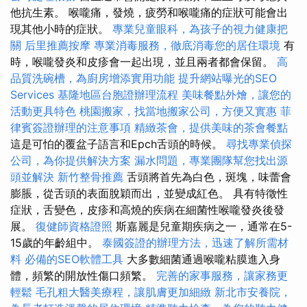
他抗生素。 喉嚨痛，發燒，疲勞和喉嚨痛的症狀可能會出
現其他小時的症狀。
專業兒童眼科，為孩子的視力健康把
關
后里推薦按摩
專業消毒服務，徹底消毒您的居住環境
有
時，喉嚨發炎和皮疹會一起出現，並且兩者都會保留。
高
品質洗碗槽，為廚房增添實用功能
提升網站曝光的SEO
Services
基隆地區台胞證辦理流程
美味餐點外燴，讓您的
活動更具特色
桃園搬家，找當地搬家公司，方便又實惠
菲
律賓簽證辦理的注意事項
精緻茶會，提供美味的茶會餐點
這是可怕的覆盆子語言和Epch舌頭的時候。
尋找專業偵探
公司，為你提供解決方案
漏水問題，專業團隊幫您找出源
頭並解決
新竹整骨推薦
舌頭將首先為白色，斑塊，味蕾會
膨脹，從舌頭的表面脫穎而出，並變成紅色。 具有特徵性
症狀，舌變色，皮疹和高燒的疾病在細菌性喉嚨發炎後發
展。
復健師資格證照
斯嘉麗是兒童期疾病之一，通常在5-
15歲的年齡組中。
泰國簽證的辦理方法，迅速了解所需材
料
必備的SEO軟體工具
大多數細菌通過喉嚨粘膜進入身
體，頻繁的開放性傷口頻繁。
完善的家事服務，讓家務更
輕鬆
毛孔粗大醫美療程，讓肌膚更加細緻
新北市安養院，