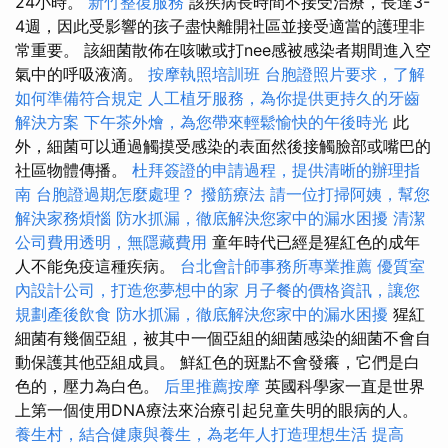
24小時。
新竹整復服務
該疾病長時間不接受治療，長達3-
4週，因此受影響的孩子盡快離開社區並接受適當的護理非
常重要。 該細菌散佈在咳嗽或打nee感被感染者期間進入空
氣中的呼吸液滴。
按摩執照培訓班
台胞證照片要求，了解
如何準備符合規定
人工植牙服務，為你提供更持久的牙齒
解決方案
下午茶外燴，為您帶來輕鬆愉快的午後時光
此
外，細菌可以通過觸摸受感染的表面然後接觸臉部或嘴巴的
社區物體傳播。
杜拜簽證的申請過程，提供清晰的辦理指
南
台胞證過期怎麼處理？
撥筋療法
請一位打掃阿姨，幫您
解決家務煩惱
防水抓漏，徹底解決您家中的漏水困擾
清潔
公司費用透明，無隱藏費用
童年時代已經是猩紅色的成年
人不能免疫這種疾病。
台北會計師事務所專業推薦
優質室
內設計公司，打造您夢想中的家
月子餐的價格資訊，讓您
規劃產後飲食
防水抓漏，徹底解決您家中的漏水困擾
猩紅
細菌有幾個亞組，被其中一個亞組的細菌感染的細菌不會自
動保護其他亞組成員。 鮮紅色的斑點不會發癢，它們是白
色的，壓力為白色。
后里推薦按摩
英國科學家一直是世界
上第一個使用DNA療法來治療引起兒童失明的眼病的人。
養生村，結合健康與養生，為老年人打造理想生活
提高