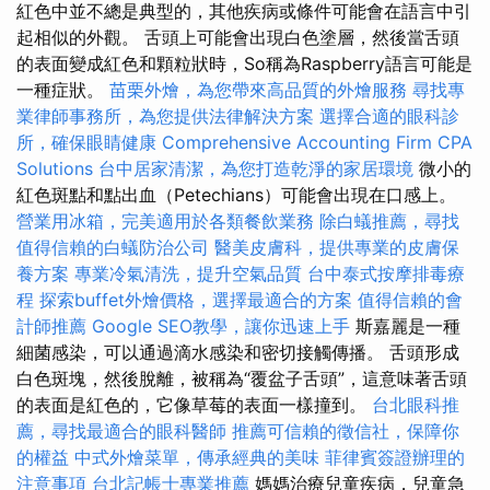
紅色中並不總是典型的，其他疾病或條件可能會在語言中引
起相似的外觀。 舌頭上可能會出現白色塗層，然後當舌頭
的表面變成紅色和顆粒狀時，So稱為Raspberry語言可能是
一種症狀。
苗栗外燴，為您帶來高品質的外燴服務
尋找專
業律師事務所，為您提供法律解決方案
選擇合適的眼科診
所，確保眼睛健康
Comprehensive Accounting Firm CPA
Solutions
台中居家清潔，為您打造乾淨的家居環境
微小的
紅色斑點和點出血（Petechians）可能會出現在口感上。
營業用冰箱，完美適用於各類餐飲業務
除白蟻推薦，尋找
值得信賴的白蟻防治公司
醫美皮膚科，提供專業的皮膚保
養方案
專業冷氣清洗，提升空氣品質
台中泰式按摩排毒療
程
探索buffet外燴價格，選擇最適合的方案
值得信賴的會
計師推薦
Google SEO教學，讓你迅速上手
斯嘉麗是一種
細菌感染，可以通過滴水感染和密切接觸傳播。 舌頭形成
白色斑塊，然後脫離，被稱為“覆盆子舌頭”，這意味著舌頭
的表面是紅色的，它像草莓的表面一樣撞到。
台北眼科推
薦，尋找最適合的眼科醫師
推薦可信賴的徵信社，保障你
的權益
中式外燴菜單，傳承經典的美味
菲律賓簽證辦理的
注意事項
台北記帳士專業推薦
媽媽治療兒童疾病，兒童急