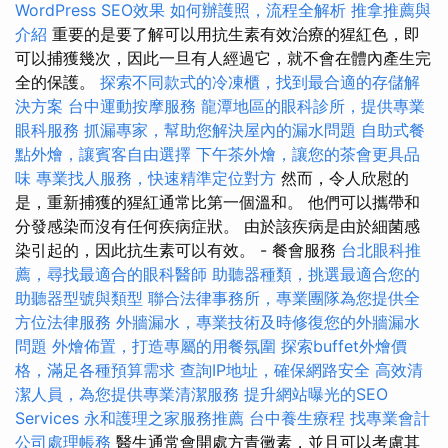
WordPress SEO效果
如何辦護照，流程全解析
推拿推薦與
介紹
重要的是要了解可以用抗生素有效治療的猩紅色，即
可以捕獲幾次，因此一旦有人經過它，就不會在體內產生完
全的保護。
探索不同款式的冷凍櫃，找到最合適的存儲解
決方案
台中運動按摩服務
龍潭地區的眼科診所，提供專業
眼科服務
抓漏專家，幫助您解決屋內的漏水問題
自助式餐
點外燴，讓賓客自由選擇
下午茶外燴，讓您的茶會更具品
味
專業找人服務，快速精準定位對方
然而，令人欣慰的
是，重新捕獲的猩紅通常比第一個溫和。 他們可以攜帶和
分發感染而沒有任何疾病症狀。 由於該疾病是由於細菌感
染引起的，因此抗生素可以有效。 - 餐會服務
台北眼科推
薦，尋找最適合的眼科醫師
助聽器種類，挑選最適合您的
助聽器型號與類型
聯合法律事務所，專業團隊為您提供全
方位法律服務
外牆漏水，專業技術及時修復您的外牆漏水
問題
外燴佈置，打造專屬的用餐氛圍
探索buffet外燴價
格，滿足各種預算需求
查詢IP地址，確保網路安全
高效清
潔人員，為您提供專業清潔服務
提升網站曝光的SEO
Services
永和護理之家服務推薦
台中養生療程
找專業會計
公司處理帳務
醫生通常會開處方青黴素，並且可以考慮其