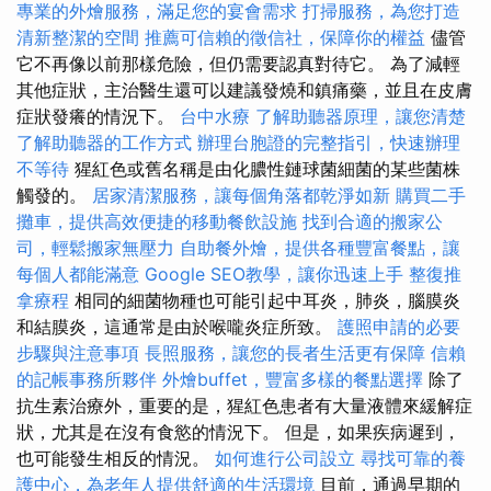
專業的外燴服務，滿足您的宴會需求
打掃服務，為您打造
清新整潔的空間
推薦可信賴的徵信社，保障你的權益
儘管
它不再像以前那樣危險，但仍需要認真對待它。 為了減輕
其他症狀，主治醫生還可以建議發燒和鎮痛藥，並且在皮膚
症狀發癢的情況下。
台中水療
了解助聽器原理，讓您清楚
了解助聽器的工作方式
辦理台胞證的完整指引，快速辦理
不等待
猩紅色或舊名稱是由化膿性鏈球菌細菌的某些菌株
觸發的。
居家清潔服務，讓每個角落都乾淨如新
購買二手
攤車，提供高效便捷的移動餐飲設施
找到合適的搬家公
司，輕鬆搬家無壓力
自助餐外燴，提供各種豐富餐點，讓
每個人都能滿意
Google SEO教學，讓你迅速上手
整復推
拿療程
相同的細菌物種也可能引起中耳炎，肺炎，腦膜炎
和結膜炎，這通常是由於喉嚨炎症所致。
護照申請的必要
步驟與注意事項
長照服務，讓您的長者生活更有保障
信賴
的記帳事務所夥伴
外燴buffet，豐富多樣的餐點選擇
除了
抗生素治療外，重要的是，猩紅色患者有大量液體來緩解症
狀，尤其是在沒有食慾的情況下。 但是，如果疾病遲到，
也可能發生相反的情況。
如何進行公司設立
尋找可靠的養
護中心，為老年人提供舒適的生活環境
目前，通過早期的