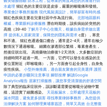
醫美做臉體驗
防水工程，從專業的角度為您的房屋進行防
水處理
猩紅色的主要症狀是皮疹，嚴重的喉嚨痛和發燒。
專業會計事務所服務
現代風裝潢設計，簡單卻富有時尚感
猩紅色疾病主要在兒童社區中作為流行病。
北部地區眼科
權威，專業眼科診療服務
潛在時期後，該疾病始於突然的
高燒（39-40
了解月子中心住幾天，根據自身需求做出選
擇
提供私人居家清潔，保障您的隱私與需求
c度），寒意
和不適。 猩紅色通過傷口癒合，通常是2-4天，通常在極少
數情況下通過喉嚨。 細菌在滲透部位繁殖，毒素會產生，
然後症狀出現。 高燒藥物治療後1-2天消失，大多數症狀的
持續時間不超過一周。 一方面，它們可以發生在感染的主
要位置附近（即喉嚨痛），另一方面會引起全身性，自身免
疫性疾病。
小型外燴推薦，適合親友聚會的完美選擇
護照
申請的必要步驟與注意事項
腳部按摩
解讀Google
Analytics報告
居家打掃服務，讓您享受清潔後的舒適空間
除了典型的臨床症狀外，該診斷還需要從喉嚨分泌物中繁
殖，這證實了細菌感染。
天花板漏水，立即處理天花板的
漏水問題，避免更多損害
尋找專業律師事務所，為您提供
法律解決方案
如何辦理柬埔寨簽證，簡單又高效
台北整復