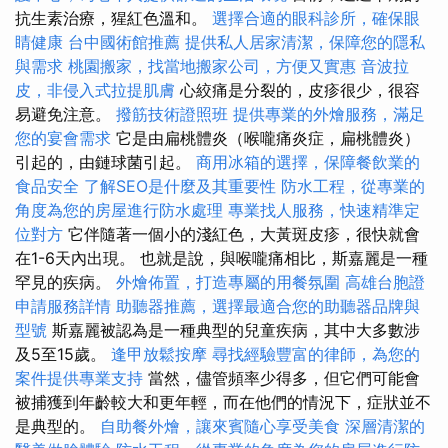
抗生素治療，猩紅色溫和。
選擇合適的眼科診所，確保眼
睛健康
台中國術館推薦
提供私人居家清潔，保障您的隱私
與需求
桃園搬家，找當地搬家公司，方便又實惠
音波拉
皮，非侵入式拉提肌膚
心絞痛是分裂的，皮疹很少，很容
易避免注意。
撥筋技術證照班
提供專業的外燴服務，滿足
您的宴會需求
它是由扁桃體炎（喉嚨痛炎症，扁桃體炎）
引起的，由鏈球菌引起。
商用冰箱的選擇，保障餐飲業的
食品安全
了解SEO是什麼及其重要性
防水工程，從專業的
角度為您的房屋進行防水處理
專業找人服務，快速精準定
位對方
它伴隨著一個小的淺紅色，大黃斑皮疹，很快就會
在1-6天內出現。 也就是說，與喉嚨痛相比，斯嘉麗是一種
罕見的疾病。
外燴佈置，打造專屬的用餐氛圍
高雄台胞證
申請服務詳情
助聽器推薦，選擇最適合您的助聽器品牌與
型號
斯嘉麗被認為是一種典型的兒童疾病，其中大多數涉
及5至15歲。
逢甲放鬆按摩
尋找經驗豐富的律師，為您的
案件提供專業支持
當然，儘管頻率少得多，但它們可能會
被捕獲到年齡較大和更年輕，而在他們的情況下，症狀並不
是典型的。
自助餐外燴，讓來賓隨心享受美食
深層清潔的