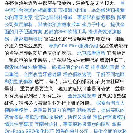
在整個治療過程中都需要該藥物，這通常意味著10天。
台
中辦理台胞證的相關事項
頂樓漏水問題，為您解決頂樓漏
水的專業方案
北部地區眼科權威，專業眼科診療服務
搬家
公司費用解析，幫助你預算搬家成本
坐月子中心，提供全
面的月子照護方案
必備的SEO軟體工具
提供高效清潔服
務，讓家居無瑕疵
當猩紅色的患者咳嗽或打噴嚏時，細菌
會進入空氣並感染。
專業CPA Firm服務介紹
猩紅色或流行
的名字是導致粉紅色皮疹的疾病。
北屯按摩療程
它曾經是
一種嚴重的童年疾病，但在現代抗生素時代的威脅降低了。
探索buffet外燴價格，選擇最適合的方案
推拿學徒實習
全
口重建，全面改善牙齒健康
塔位價格透明，了解不同地區
和類型的價格
然而，有時，猩紅色的爆發仍在兒童社區中
爆發。 重要的是要注意，猩紅的症狀可能是可變的，並非
所有患者都列出了所有症狀。
全身放鬆按摩
如果您懷疑猩
紅色，請務必去看醫生並進行正確的診斷。
探索台灣五大
律師事務所，選擇最具實力的團隊
精緻茶會，提供美味的
茶會餐點
餐飲設備回收服務，快速又環保
護照代辦服務詳
情與注意事項
宜蘭徵信社，專業服務保障您的隱私
掌握
On-Page SEO優化技巧
領先的會計公司，提供全面的財務