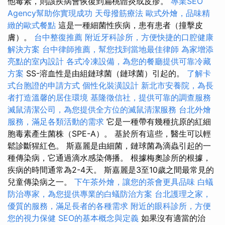
他毒素，則該疾病會恢復到扁桃體炎或皮疹。
專業SEO
Agency幫助你實現成功
天母撥筋療法
歐式外燴，品味精
緻的歐式餐點
這是一種細菌性疾病，患有患者（撞擊皮
膚）。
台中整復推薦
附近牙科診所，方便快捷的口腔健康
解決方案
台中律師推薦，幫您找到當地最佳律師
為家增添
亮點的室內設計
各式冷凍設備，為您的餐廳提供可靠冷藏
方案
SS-溶血性是由組鏈球菌（鏈球菌）引起的。
了解卡
式台胞證的申請方式
個性化裝潢設計
新北市安養院，為長
者打造溫馨的居住環境
基隆徵信社，提供可靠的調查服務
滅鼠清潔公司，為您提供全方位的滅鼠清潔服務
台北外燴
服務，滿足各類活動的需求
它是一種帶有幾種抗原的紅細
胞毒素產生菌株（SPE-A）。 基於所有這些，醫生可以輕
鬆診斷猩紅色。 斯嘉麗是由細菌，鏈球菌為滴蟲引起的一
種傳染病，它通過滴水感染傳播。 根據梅奧診所的根據，
疾病的時間通常為2-4天。 斯嘉麗是3至10歲之間最常見的
兒童傳染病之一。
下午茶外燴，讓您的茶會更具品味
白蟻
防治專家，為您提供專業的白蟻防治方案
台北護理之家，
優質的服務，滿足長者的各種需求
附近的眼科診所，方便
您的視力保健
SEO的基本概念與定義
如果沒有適當的治