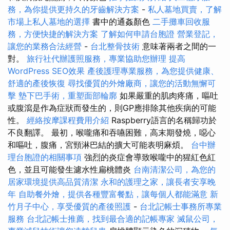
務，為你提供更持久的牙齒解決方案
-
私人墓地買賣，了解
市場上私人墓地的選擇
書中的通姦顏色
二手攤車回收服
務，方便快捷的解決方案
了解如何申請台胞證
營業登記，
讓您的業務合法經營
-
台北整骨技術
意味著兩者之間的一
對。
旅行社代辦護照服務，專業協助您辦理
提高
WordPress SEO效果
產後護理專業服務，為您提供健康、
舒適的產後恢復
尋找優質的外燴廠商，讓您的活動無懈可
擊
墊下巴手術，重塑面部輪廓
如果嚴重的肌肉疼痛，嘔吐
或腹瀉是作為症狀而發生的，則GP應排除其他疾病的可能
性。
經絡按摩課程費用介紹
Raspberry語言的名稱歸功於
不良翻譯。 最初，喉嚨痛和吞嚥困難，高末期發燒，噁心
和嘔吐，腹痛，宮頸淋巴結的擴大可能表明麻煩。
台中辦
理台胞證的相關事項
強烈的炎症會導致喉嚨中的猩紅色紅
色，並且可能發生濾水性扁桃體炎
台南清潔公司，為您的
居家環境提供高品質清潔
永和的護理之家，讓長者安享晚
年
自助餐外燴，提供各種豐富餐點，讓每個人都能滿意
新
竹月子中心，享受優質的產後照護
-
台北記帳士事務所專業
服務
台北記帳士推薦，找到最合適的記帳專家
滅鼠公司，