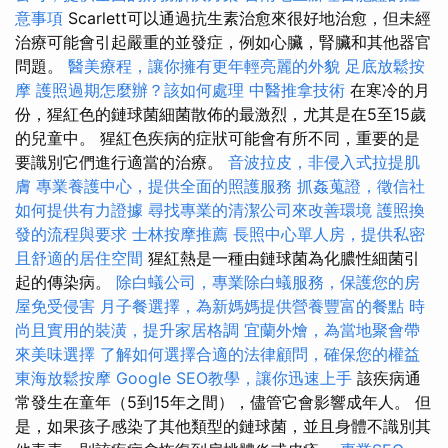
意事項
Scarlett可以通過抗生素治愈來很好地治愈，但未經
治療可能會引起嚴重的並發症，例如心臟，腎臟和其他器官
問題。
醫美療程，讓你擁有更年輕亮麗的外貌
足底放鬆按
摩
護照過期怎麼辦？該如何處理
中醫推拿技術
在寒冷的月
份，猩紅色的鏈球菌細菌散佈的最激烈，尤其是在5至15歲
的兒童中。 猩紅色疾病的症狀可能會有所不同，重要的是
要識別它們進行適當的治療。
音波拉皮，非侵入式拉提肌
膚
專業養護中心，提供全面的照護服務
抓姦蒐證，徵信社
如何提供有力證據
尋找專業的清潔公司來改善環境
護照換
發的流程與要求
士林按摩推薦
長照中心單人房，提供私密
且舒適的居住空間
猩紅熱是一種由鏈球菌為化膿性細菌引
起的傳染病。
除白蟻公司，專業除白蟻服務，保護您的房
屋免受侵害
月子餐選擇，為新媽媽提供營養豐富的餐點
時
尚且實用的裝潢，提升家居格調
宜蘭外燴，為當地聚會帶
來美味選擇
了解如何選擇合適的法律顧問，確保您的權益
東海放鬆按摩
Google SEO教學，讓你迅速上手
該疾病通
常發生在童年（5到15年之間），儘管它會影響成年人。 但
是，如果孩子感染了其他類型的鏈球菌，並且身體不識別其