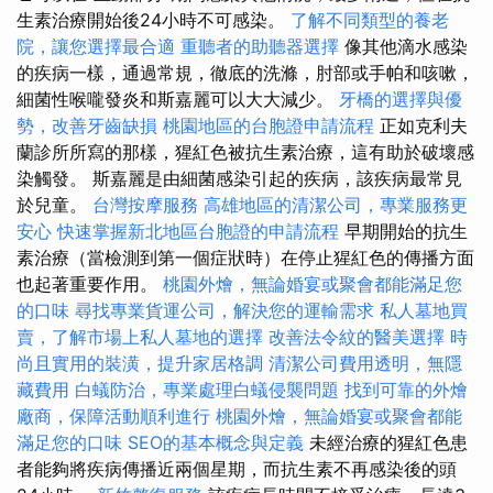
生素治療開始後24小時不可感染。
了解不同類型的養老
院，讓您選擇最合適
重聽者的助聽器選擇
像其他滴水感染
的疾病一樣，通過常規，徹底的洗滌，肘部或手帕和咳嗽，
細菌性喉嚨發炎和斯嘉麗可以大大減少。
牙橋的選擇與優
勢，改善牙齒缺損
桃園地區的台胞證申請流程
正如克利夫
蘭診所所寫的那樣，猩紅色被抗生素治療，這有助於破壞感
染觸發。 斯嘉麗是由細菌感染引起的疾病，該疾病最常見
於兒童。
台灣按摩服務
高雄地區的清潔公司，專業服務更
安心
快速掌握新北地區台胞證的申請流程
早期開始的抗生
素治療（當檢測到第一個症狀時）在停止猩紅色的傳播方面
也起著重要作用。
桃園外燴，無論婚宴或聚會都能滿足您
的口味
尋找專業貨運公司，解決您的運輸需求
私人墓地買
賣，了解市場上私人墓地的選擇
改善法令紋的醫美選擇
時
尚且實用的裝潢，提升家居格調
清潔公司費用透明，無隱
藏費用
白蟻防治，專業處理白蟻侵襲問題
找到可靠的外燴
廠商，保障活動順利進行
桃園外燴，無論婚宴或聚會都能
滿足您的口味
SEO的基本概念與定義
未經治療的猩紅色患
者能夠將疾病傳播近兩個星期，而抗生素不再感染後的頭