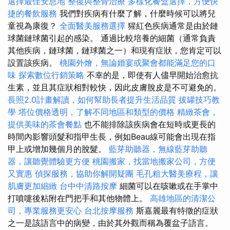
選擇最佳安息地
整復與整骨治療
多樣化餐盒選擇，方便快
捷的餐飲服務
我們對疾病有什麼了解，什麼時候可以將兒
童視為康復？
全面醫美服務選擇
猩紅色疾病通常是由於鏈
球菌鏈球菌引起的感染。 通過比較培養的細菌（通常負責
其他疾病，鏈球菌，鏈球菌之一）和現有症狀，您肯定可以
設置該疾病。
桃園外燴，無論婚宴或聚會都能滿足您的口
味
探索數位行銷策略
不幸的是，即使有人儘早開始治愈抗
生素，並且其症狀相對較快，因此皮膚脫皮是不可避免的。
長照2.0計畫解讀，如何幫助長者提升生活品質
拔罐技巧教
學
塔位價格透明，了解不同地區和類型的價格
精緻茶會，
提供美味的茶會餐點
也不能排除該疾病會在短時或更長的
時間內影響頭髮和指甲生長，例如Beau線可能會出現在指
甲上或增加幾個月的脫髮。
藍芽助聽器，無線藍芽助聽
器，讓聽覺體驗更方便
桃園搬家，找當地搬家公司，方便
又實惠
偵探服務，協助你解開疑團
毛孔粗大醫美療程，讓
肌膚更加細緻
台中中清路按摩
細菌可以在咳嗽或在手掌中
打噴嚏後粘附在門把手和其他物體上。
高雄地區的清潔公
司，專業服務更安心
台北按摩服務
斯嘉麗最有特徵的症狀
之一是該語言中的病變，由於其外觀而稱為覆盆子語言。