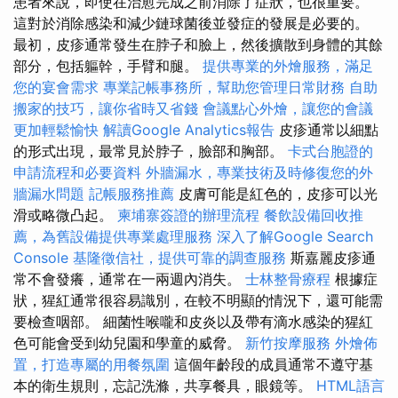
患者來說，即使在治愈完成之前消除了症狀，也很重要。
這對於消除感染和減少鏈球菌後並發症的發展是必要的。
最初，皮疹通常發生在脖子和臉上，然後擴散到身體的其餘
部分，包括軀幹，手臂和腿。
提供專業的外燴服務，滿足
您的宴會需求
專業記帳事務所，幫助您管理日常財務
自助
搬家的技巧，讓你省時又省錢
會議點心外燴，讓您的會議
更加輕鬆愉快
解讀Google Analytics報告
皮疹通常以細點
的形式出現，最常見於脖子，臉部和胸部。
卡式台胞證的
申請流程和必要資料
外牆漏水，專業技術及時修復您的外
牆漏水問題
記帳服務推薦
皮膚可能是紅色的，皮疹可以光
滑或略微凸起。
柬埔寨簽證的辦理流程
餐飲設備回收推
薦，為舊設備提供專業處理服務
深入了解Google Search
Console
基隆徵信社，提供可靠的調查服務
斯嘉麗皮疹通
常不會發癢，通常在一兩週內消失。
士林整骨療程
根據症
狀，猩紅通常很容易識別，在較不明顯的情況下，還可能需
要檢查咽部。 細菌性喉嚨和皮炎以及帶有滴水感染的猩紅
色可能會受到幼兒園和學童的威脅。
新竹按摩服務
外燴佈
置，打造專屬的用餐氛圍
這個年齡段的成員通常不遵守基
本的衛生規則，忘記洗滌，共享餐具，眼鏡等。
HTML語言