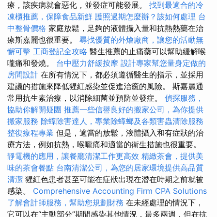
療，該疾病就會惡化，並發症可能發展。
找到最適合的冷
凍櫃推薦，保障食品新鮮
護照過期怎麼辦？該如何處理
台
中整骨價格
家庭放鬆，足夠的液體攝入量和抗熱熱藥在治
療斯嘉麗也很重要。
尋找優質的外燴廠商，讓您的活動無
懈可擊
工商登記全攻略
醫生推薦的止痛藥可以幫助緩解喉
嚨痛和發燒。
台中壓力舒緩按摩
設計專家幫您量身定做的
房間設計
在所有情況下，都必須遵循醫生的指示，並採用
建議的措施來降低猩紅感染並促進治癒的風險。 斯嘉麗通
常用抗生素治療，以消除細菌並預防並發症。
偵探服務，
協助你解開疑團
推薦一些信譽良好的搬家公司，為你提供
搬家服務
除蟑除害達人，專業除蟑螂及各類害蟲清除服務
整復療程專業
但是，適當的放鬆，液體攝入和有症狀的治
療方法，例如抗熱，喉嚨痛和適當的衛生措施也很重要。
靜電機的應用，讓餐廳清潔工作更高效
精緻茶會，提供美
味的茶會餐點
台南清潔公司，為您的居家環境提供高品質
清潔
猩紅色患者甚至可能在症狀出現在潛在時期之前就被
感染。
Comprehensive Accounting Firm CPA Solutions
了解會計師服務，幫助您規劃財務
在未經處理的情況下，
它可以在“主動部分”期間感染其他情況，最多兩週，但在抗