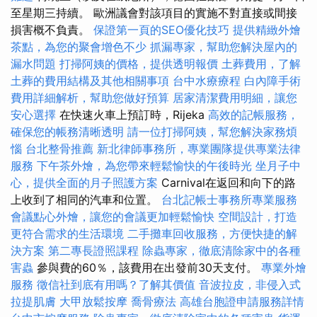
至星期三持續。 歐洲議會對該項目的實施不對直接或間接
損害概不負責。
保證第一頁的SEO優化技巧
提供精緻外燴
茶點，為您的聚會增色不少
抓漏專家，幫助您解決屋內的
漏水問題
打掃阿姨的價格，提供透明報價
土葬費用，了解
土葬的費用結構及其他相關事項
台中水療療程
白內障手術
費用詳細解析，幫助您做好預算
居家清潔費用明細，讓您
安心選擇
在快速火車上預訂時，Rijeka
高效的記帳服務，
確保您的帳務清晰透明
請一位打掃阿姨，幫您解決家務煩
惱
台北整骨推薦
新北律師事務所，專業團隊提供專業法律
服務
下午茶外燴，為您帶來輕鬆愉快的午後時光
坐月子中
心，提供全面的月子照護方案
Carnival在返回和向下的路
上收到了相同的汽車和位置。
台北記帳士事務所專業服務
會議點心外燴，讓您的會議更加輕鬆愉快
空間設計，打造
更符合需求的生活環境
二手攤車回收服務，方便快捷的解
決方案
第二專長證照課程
除蟲專家，徹底清除家中的各種
害蟲
參與費的60％，該費用在出發前30天支付。
專業外燴
服務
徵信社到底有用嗎？了解其價值
音波拉皮，非侵入式
拉提肌膚
大甲放鬆按摩
喬骨療法
高雄台胞證申請服務詳情