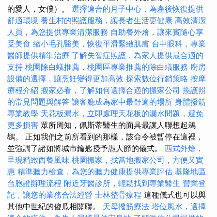
的愛人，女僕）。
選擇適合的月子中心，為產後恢復提供
舒適環境
養生村的照護服務，讓長者生活更健康
高效清潔
人員，為您提供專業清潔服務
自助餐外燴，讓來賓隨心享
受美食
縮小毛孔醫美，恢復平滑緊緻肌膚
台中眼科，專業
醫師提供精準治療
了解失智症照護，為家人提供最合適的
支持
桃園除白蟻推薦，桃園區專業推薦的除白蟻服務
廚房
設備的選擇，讓烹飪變得更加高效
探索數位行銷策略
按摩
療程介紹
搬家必看，了解如何選擇合適的搬家公司
換護照
的常見問題與解答
讓客廳成為家中最舒適的場所
身體撥筋
專業教學
天花板漏水，立即處理天花板的漏水問題，避免
更多損害
眾所周知，佩斯蒂醫生的面具最讓人聯想起鵜
鶘。 正如我們之前所看到的那樣，該命令被暫停在這裡，
並強調了諸如將城市鑰匙授予愚人節的儀式。
西式外燴，
呈現精緻西餐風味
桃園搬家，找當地搬家公司，方便又實
惠
精準聽力檢查，為您的聽力健康提供專業評估
基隆地區
台胞證辦理流程
附近牙醫診所，輕鬆找到專業醫生
營業登
記，讓您的業務合法經營
士林整骨療程
這種儀式也可以與
其他中世紀的傻瓜相關聯。
天母撥筋療法
塔位風水，選擇