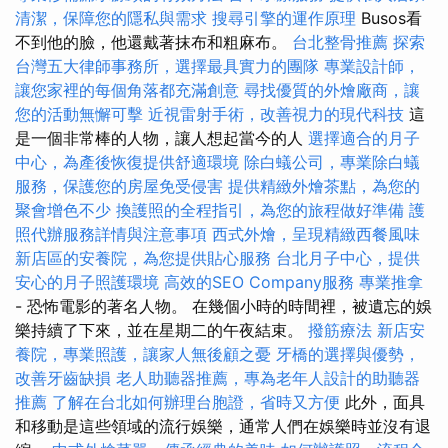
清潔，保障您的隱私與需求
搜尋引擎的運作原理
Busos看
不到他的臉，他還戴著抹布和粗麻布。
台北整骨推薦
探索
台灣五大律師事務所，選擇最具實力的團隊
專業設計師，
讓您家裡的每個角落都充滿創意
尋找優質的外燴廠商，讓
您的活動無懈可擊
近視雷射手術，改善視力的現代科技
這
是一個非常棒的人物，讓人想起當今的人
選擇適合的月子
中心，為產後恢復提供舒適環境
除白蟻公司，專業除白蟻
服務，保護您的房屋免受侵害
提供精緻外燴茶點，為您的
聚會增色不少
換護照的全程指引，為您的旅程做好準備
護
照代辦服務詳情與注意事項
西式外燴，呈現精緻西餐風味
新店區的安養院，為您提供貼心服務
台北月子中心，提供
安心的月子照護環境
高效的SEO Company服務
專業推拿
- 恐怖電影的著名人物。 在幾個小時的時間裡，被遺忘的娛
樂持續了下來，並在星期二的午夜結束。
撥筋療法
新店安
養院，專業照護，讓家人無後顧之憂
牙橋的選擇與優勢，
改善牙齒缺損
老人助聽器推薦，專為老年人設計的助聽器
推薦
了解在台北如何辦理台胞證，省時又方便
此外，面具
和移動是這些領域的流行娛樂，通常人們在娛樂時並沒有退