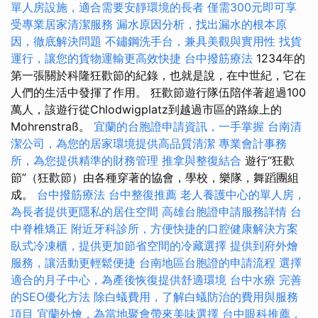
單人房設施，適合需要安靜環境的長者
僅需300元即可享
受專業居家清潔服務
漏水原因分析，找出漏水的根本原
因，徹底解決問題
不鏽鋼洗手台，兼具美觀與實用性
找貨
運行，讓您的貨物運輸更高效快捷
台中撥筋療法
1234年的
第一張關於科隆狂歡節的紀錄，也就是說，在中世紀，它在
人們的生活中發揮了作用。 狂歡節遊行隊伍陪伴著超過100
萬人，該遊行從Chlodwigplatz到越過市區的路線上的
Mohrenstraß。
宜蘭的台胞證申請資訊，一手掌握
台南清
潔公司，為您的居家環境提供高品質清潔
專業會計事務
所，為您提供精準的財務管理
推拿與整復結合
遊行“狂歡
節”（狂歡節）由各種穿著的協會，學校，樂隊，舞蹈團組
成。
台中撥筋療法
台中整復推薦
老人養護中心的單人房，
為長者提供更隱私的居住空間
高雄台胞證申請服務詳情
台
中脊椎矯正
附近牙科診所，方便快捷的口腔健康解決方案
臥式冷凍櫃，提供更加節省空間的冷藏選擇
提供到府外燴
服務，讓活動更輕鬆便捷
台南地區台胞證的申請流程
選擇
適合的月子中心，為產後恢復提供舒適環境
台中水療
完善
的SEO優化方法
除白蟻費用，了解白蟻防治的費用與服務
項目
宜蘭外燴，為當地聚會帶來美味選擇
台中眼科推薦，