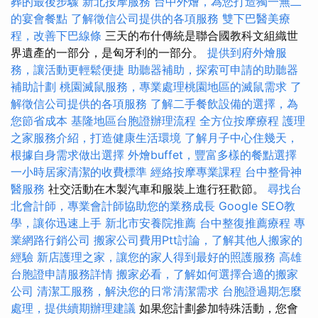
葬的最後步驟
新北按摩服務
台中外燴，為您打造獨一無二
的宴會餐點
了解徵信公司提供的各項服務
雙下巴醫美療
程，改善下巴線條
三天的布什傳統是聯合國教科文組織世
界遺產的一部分，是匈牙利的一部分。
提供到府外燴服
務，讓活動更輕鬆便捷
助聽器補助，探索可申請的助聽器
補助計劃
桃園滅鼠服務，專業處理桃園地區的滅鼠需求
了
解徵信公司提供的各項服務
了解二手餐飲設備的選擇，為
您節省成本
基隆地區台胞證辦理流程
全方位按摩療程
護理
之家服務介紹，打造健康生活環境
了解月子中心住幾天，
根據自身需求做出選擇
外燴buffet，豐富多樣的餐點選擇
一小時居家清潔的收費標準
經絡按摩專業課程
台中整骨神
醫服務
社交活動在木製汽車和服裝上進行狂歡節。
尋找台
北會計師，專業會計師協助您的業務成長
Google SEO教
學，讓你迅速上手
新北市安養院推薦
台中整復推薦療程
專
業網路行銷公司
搬家公司費用Ptt討論，了解其他人搬家的
經驗
新店護理之家，讓您的家人得到最好的照護服務
高雄
台胞證申請服務詳情
搬家必看，了解如何選擇合適的搬家
公司
清潔工服務，解決您的日常清潔需求
台胞證過期怎麼
處理，提供續期辦理建議
如果您計劃參加特殊活動，您會