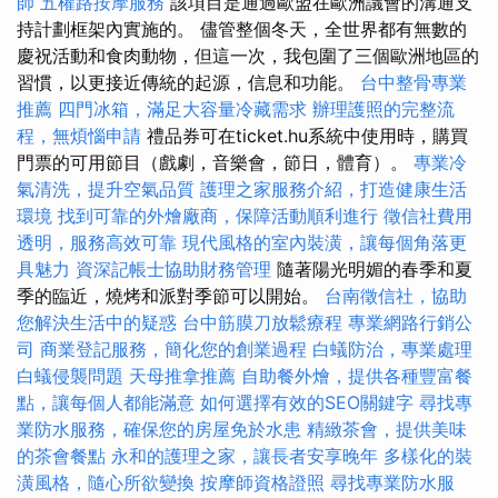
師
五權路按摩服務
該項目是通過歐盟在歐洲議會的溝通支
持計劃框架內實施的。 儘管整個冬天，全世界都有無數的
慶祝活動和食肉動物，但這一次，我包圍了三個歐洲地區的
習慣，以更接近傳統的起源，信息和功能。
台中整骨專業
推薦
四門冰箱，滿足大容量冷藏需求
辦理護照的完整流
程，無煩惱申請
禮品券可在ticket.hu系統中使用時，購買
門票的可用節目（戲劇，音樂會，節日，體育）。
專業冷
氣清洗，提升空氣品質
護理之家服務介紹，打造健康生活
環境
找到可靠的外燴廠商，保障活動順利進行
徵信社費用
透明，服務高效可靠
現代風格的室內裝潢，讓每個角落更
具魅力
資深記帳士協助財務管理
隨著陽光明媚的春季和夏
季的臨近，燒烤和派對季節可以開始。
台南徵信社，協助
您解決生活中的疑惑
台中筋膜刀放鬆療程
專業網路行銷公
司
商業登記服務，簡化您的創業過程
白蟻防治，專業處理
白蟻侵襲問題
天母推拿推薦
自助餐外燴，提供各種豐富餐
點，讓每個人都能滿意
如何選擇有效的SEO關鍵字
尋找專
業防水服務，確保您的房屋免於水患
精緻茶會，提供美味
的茶會餐點
永和的護理之家，讓長者安享晚年
多樣化的裝
潢風格，隨心所欲變換
按摩師資格證照
尋找專業防水服