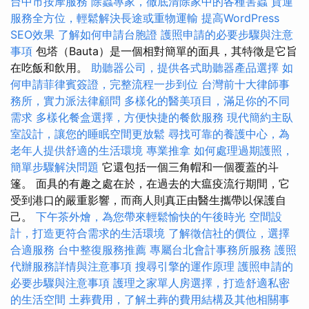
台中市按摩服務
除蟲專家，徹底清除家中的各種害蟲
貨運
服務全方位，輕鬆解決長途或重物運輸
提高WordPress
SEO效果
了解如何申請台胞證
護照申請的必要步驟與注意
事項
包塔（Bauta）是一個相對簡單的面具，其特徵是它旨
在吃飯和飲用。
助聽器公司，提供各式助聽器產品選擇
如
何申請菲律賓簽證，完整流程一步到位
台灣前十大律師事
務所，實力派法律顧問
多樣化的醫美項目，滿足你的不同
需求
多樣化餐盒選擇，方便快捷的餐飲服務
現代簡約主臥
室設計，讓您的睡眠空間更放鬆
尋找可靠的養護中心，為
老年人提供舒適的生活環境
專業推拿
如何處理過期護照，
簡單步驟解決問題
它還包括一個三角帽和一個覆蓋的斗
篷。 面具的有趣之處在於，在過去的大瘟疫流行期間，它
受到港口的嚴重影響，而商人則真正由醫生攜帶以保護自
己。
下午茶外燴，為您帶來輕鬆愉快的午後時光
空間設
計，打造更符合需求的生活環境
了解徵信社的價位，選擇
合適服務
台中整復服務推薦
專屬台北會計事務所服務
護照
代辦服務詳情與注意事項
搜尋引擎的運作原理
護照申請的
必要步驟與注意事項
護理之家單人房選擇，打造舒適私密
的生活空間
土葬費用，了解土葬的費用結構及其他相關事