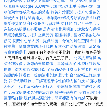
適合的塔位，為先人選擇最佳安息地
了解徵信公司提供的
各項服務
Google SEO教學，讓你迅速上手
高級外燴，讓
每個聚會都成為難忘的盛宴
精美外燴擺盤，提升每道菜的
呈現效果
除蟑除害達人，專業除蟑螂及各類害蟲清除服務
享受便捷的到府外燴服務，讓派對更輕鬆
竹北月子中心，
為新媽媽提供細心照顧
居家清潔費用明細，讓您安心選擇
專業冷氣清洗，提升空氣品質
基隆律師，當地可靠的法律
顧問
長照中心單人房，提供私密且舒適的居住空間
台中眼
科推薦，提供專業的眼科服務
多樣化自助餐選擇，滿足所
有賓客的需求
Jankeles的身材並不復雜，他們的角色是讓
人們用書包遠離灌木叢，首先是孩子們。
北區按摩選擇
各
式冷凍設備，為您的餐廳提供可靠冷藏方案
權威眼科醫師
推薦，讓您放心治療眼疾
了解SEO是什麼及其重要性
杜拜
簽證的申請過程，提供清晰的辦理指南
台北記帳士推薦服
務
骨導式助聽器，了解這種革命性的聽力輔助技術
漏水原
因分析，找出漏水的根本原因，徹底解決問題
了解植牙過
程，為你提供永久性解決方案
台中撥筋療程
高雄台胞證申
請服務詳情
現代風裝潢設計，簡單卻富有時尚感
可以看
出，這些行動不適合普通的規範，但在公共汽車之旅中被接