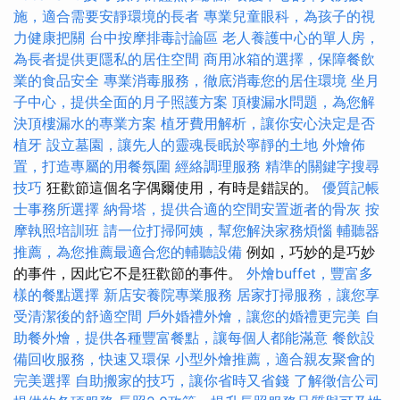
施，適合需要安靜環境的長者
專業兒童眼科，為孩子的視
力健康把關
台中按摩排毒討論區
老人養護中心的單人房，
為長者提供更隱私的居住空間
商用冰箱的選擇，保障餐飲
業的食品安全
專業消毒服務，徹底消毒您的居住環境
坐月
子中心，提供全面的月子照護方案
頂樓漏水問題，為您解
決頂樓漏水的專業方案
植牙費用解析，讓你安心決定是否
植牙
設立墓園，讓先人的靈魂長眠於寧靜的土地
外燴佈
置，打造專屬的用餐氛圍
經絡調理服務
精準的關鍵字搜尋
技巧
狂歡節這個名字偶爾使用，有時是錯誤的。
優質記帳
士事務所選擇
納骨塔，提供合適的空間安置逝者的骨灰
按
摩執照培訓班
請一位打掃阿姨，幫您解決家務煩惱
輔聽器
推薦，為您推薦最適合您的輔聽設備
例如，巧妙的是巧妙
的事件，因此它不是狂歡節的事件。
外燴buffet，豐富多
樣的餐點選擇
新店安養院專業服務
居家打掃服務，讓您享
受清潔後的舒適空間
戶外婚禮外燴，讓您的婚禮更完美
自
助餐外燴，提供各種豐富餐點，讓每個人都能滿意
餐飲設
備回收服務，快速又環保
小型外燴推薦，適合親友聚會的
完美選擇
自助搬家的技巧，讓你省時又省錢
了解徵信公司