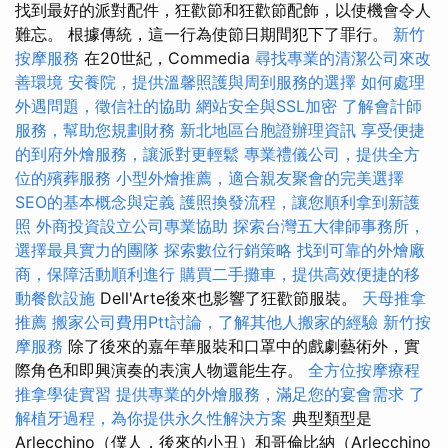
找到最好的派對配件，狂歡節和狂歡節配飾，以使機會令人
難忘。 根據傳統，這一行為使節日期間犯下了罪行。
新竹
按摩服務
在20世紀，Commedia
尋找專業的清潔公司來改
善環境
安養院，提供溫馨照護與周到服務的選擇
如何處理
外遇問題，徵信社的協助
網站安全與SSL加密
了解會計師
服務，幫助您規劃財務
新北地區台胞證辦理資訊
享受便捷
的到府外燴服務，讓派對更輕鬆
專業禮儀公司，提供全方
位的殯葬服務
小型外燴推薦，適合親友聚會的完美選擇
SEO的基本概念與定義
護照換發流程，讓您順利拿到新護
照
外商投資設立公司專業協助
探索台灣五大律師事務所，
選擇最具實力的團隊
探索數位行銷策略
找到可靠的外燴廠
商，保障活動順利進行
購買二手攤車，提供高效便捷的移
動餐飲設施
Dell'Arte後來也影響了狂歡節服裝。
天母推拿
推薦
搬家公司費用Ptt討論，了解其他人搬家的經驗
新竹按
摩服務
除了後來的嘉年華服裝和口罩中的戲劇藝術外，實
際角色和即興演奏的表演人物還能生存。
全方位按摩療程
推拿學徒實習
提供專業的外燴服務，滿足您的宴會需求
了
解植牙過程，為你提供永久性解決方案
典型類型是
Arlecchino（僕人，後來的小丑）和哥倫比納（Arlecchino