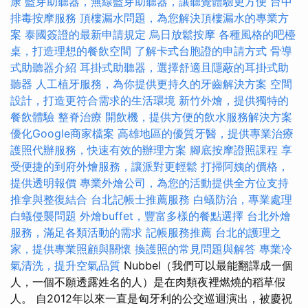
康
藍芽助聽器，無線藍芽助聽器，讓聽覺體驗更方便
台中
排毒按摩服務
頂樓漏水問題，為您解決頂樓漏水的專業方
案
泰國簽證的最新申請規定
烏日放鬆按摩
各種風格的吧檯
桌，打造理想的餐飲空間
了解卡式台胞證的申請方式
骨導
式助聽器介紹
耳掛式助聽器，選擇舒適且隱蔽的耳掛式助
聽器
人工植牙服務，為你提供更持久的牙齒解決方案
空間
設計，打造更符合需求的生活環境
新竹外燴，提供獨特的
餐飲體驗
整脊治療
開飲機，提供方便的飲水服務解決方案
優化Google商家檔案
高雄地區的優質牙醫，提供專業治療
護照代辦服務，快速有效的辦理方案
腳底按摩證照課程
享
受便捷的到府外燴服務，讓派對更輕鬆
打掃阿姨的價格，
提供透明報價
專業外燴公司，為您的活動提供全方位支持
推拿與整復結合
台北記帳士推薦服務
白蟻防治，專業處理
白蟻侵襲問題
外燴buffet，豐富多樣的餐點選擇
台北外燴
服務，滿足各類活動的需求
記帳服務推薦
台北的護理之
家，提供專業照顧與關懷
換護照的常見問題與解答
專業冷
氣清洗，提升空氣品質
Nubbel（我們可以最能翻譯成一個
人，一個不願透露姓名的人）是在肉類夜裡燃燒的稻草假
人。 自2012年以來一直是匈牙利的公交巡迴演出，被慶祝