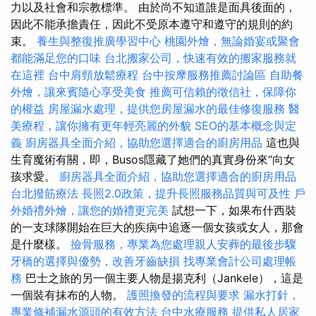
力以及社會和宗教標準。 由於尚不知道誰是面具後面的，
因此不能承擔責任，因此不受原本遵守和遵守的規則的約
束。
養生與整復推廣學習中心
桃園外燴，無論婚宴或聚會
都能滿足您的口味
台北搬家公司，快速有效的搬家服務就
在這裡
台中肩頸放鬆療程
台中按摩服務推薦討論區
自助餐
外燴，讓來賓隨心享受美食
推薦可信賴的徵信社，保障你
的權益
房屋漏水處理，提供您房屋漏水的最佳修復服務
醫
美療程，讓你擁有更年輕亮麗的外貌
SEO的基本概念與定
義
廚房器具全面介紹，協助您選擇適合的廚房用品
這也與
生育魔術有關，即，Busos隱藏了她們的真實身份來“向女
孩求愛。
廚房器具全面介紹，協助您選擇適合的廚房用品
台北撥筋療法
長照2.0政策，提升長照服務品質與可及性
戶
外婚禮外燴，讓您的婚禮更完美
試想一下，如果布什西裝
的一支球隊開始在巨大的疾病中追逐一個女孩或女人，那會
是什麼樣。
撿骨服務，專業為您處理親人安葬的最後步驟
牙橋的選擇與優勢，改善牙齒缺損
找專業會計公司處理帳
務
巴士之旅的另一個主要人物是揚克利（Jankele），這是
一個裝有抹布的人物。
護照換發的流程與要求
漏水打針，
專業修補漏水源頭的有效方法
台中水療服務
提供私人居家