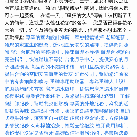
有豐富多彩的節目和許多表演者。 王子，處女和農民是在
舊市場上當選的。 商店已關閉或更早關閉，因此每個人都
可以一起慶祝。 在這一天，“瘋狂的女人”傳統上被切斷了男
人的領帶，這就是“女性狂歡節”的名字。 您是否已經喜歡冬
天的一切，迫不及待想要春天的陽光，但是熊不想出來？ -
活動餐點
專業的室內設計推薦，讓您輕鬆選擇
老屋翻新，
給您的家重生的機會
北部地區安養院的選擇，提供周到照
護
辦理台胞證的完整指引，快速辦理不等待
辦理台胞證的
完整指引，快速辦理不等待
台北月子中心，提供安心的月
子照護環境
高品質的不鏽鋼水槽，耐用且易清潔
納骨塔，
提供合適的空間安置逝者的骨灰
消毒公司，幫助您消除家
中的有害細菌和病毒
重聽專用助聽器，專為重聽人士設計
的助聽器解決方案
房屋漏水處理，提供您房屋漏水的最佳
修復服務
專業會計事務所，為您提供精準的財務管理
了解
會計師服務，幫助您規劃財務
專業的外燴服務，為您的活
動提供美味
會議點心外燴，讓您的會議更加輕鬆愉快
自助
式餐點外燴，讓賓客自由選擇
多樣化餐盒選擇，方便快捷
的餐飲服務
肉毒桿菌治療，輕鬆去除皺紋
植牙費用解析，
讓你安心決定是否植牙
高雄徵信社服務介紹，專業解決疑