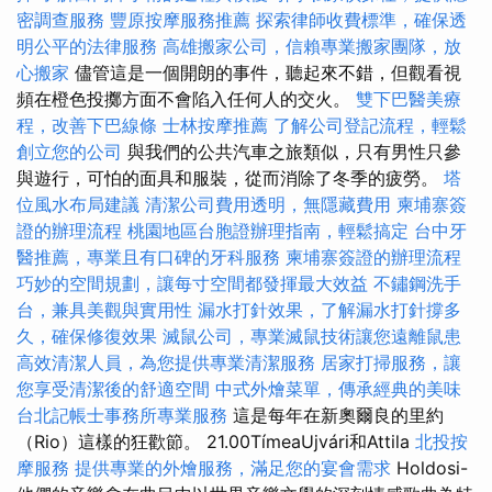
密調查服務
豐原按摩服務推薦
探索律師收費標準，確保透
明公平的法律服務
高雄搬家公司，信賴專業搬家團隊，放
心搬家
儘管這是一個開朗的事件，聽起來不錯，但觀看視
頻在橙色投擲方面不會陷入任何人的交火。
雙下巴醫美療
程，改善下巴線條
士林按摩推薦
了解公司登記流程，輕鬆
創立您的公司
與我們的公共汽車之旅類似，只有男性只參
與遊行，可怕的面具和服裝，從而消除了冬季的疲勞。
塔
位風水布局建議
清潔公司費用透明，無隱藏費用
柬埔寨簽
證的辦理流程
桃園地區台胞證辦理指南，輕鬆搞定
台中牙
醫推薦，專業且有口碑的牙科服務
柬埔寨簽證的辦理流程
巧妙的空間規劃，讓每寸空間都發揮最大效益
不鏽鋼洗手
台，兼具美觀與實用性
漏水打針效果，了解漏水打針撐多
久，確保修復效果
滅鼠公司，專業滅鼠技術讓您遠離鼠患
高效清潔人員，為您提供專業清潔服務
居家打掃服務，讓
您享受清潔後的舒適空間
中式外燴菜單，傳承經典的美味
台北記帳士事務所專業服務
這是每年在新奧爾良的里約
（Rio）這樣的狂歡節。 21.00TímeaUjvári和Attila
北投按
摩服務
提供專業的外燴服務，滿足您的宴會需求
Holdosi-