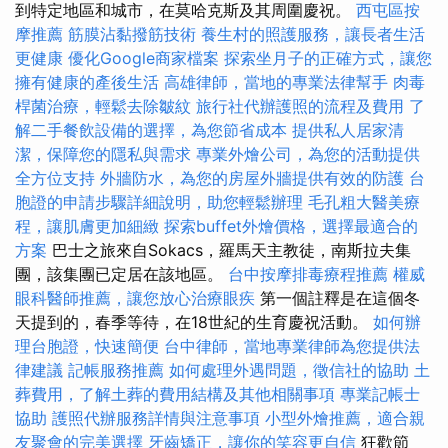
到特定地區和城市，在莫哈克斯及其周圍慶祝。
西屯區按
摩推薦
筋膜沾黏撥筋技術
養生村的照護服務，讓長者生活
更健康
優化Google商家檔案
探索坐月子的正確方式，讓您
擁有健康的產後生活
高雄律師，當地的專業法律幫手
肉毒
桿菌治療，輕鬆去除皺紋
旅行社代辦護照的流程及費用
了
解二手餐飲設備的選擇，為您節省成本
提供私人居家清
潔，保障您的隱私與需求
專業外燴公司，為您的活動提供
全方位支持
外牆防水，為您的房屋外牆提供有效的防護
台
胞證的申請步驟詳細說明，助您輕鬆辦理
毛孔粗大醫美療
程，讓肌膚更加細緻
探索buffet外燴價格，選擇最適合的
方案
巴士之旅來自Sokacs，羅馬天主教徒，南斯拉夫集
團，該集團已定居在該地區。
台中按摩排毒療程推薦
權威
眼科醫師推薦，讓您放心治療眼疾
第一個註釋是在這個冬
天提到的，春季等待，在18世紀的生育慶祝活動。
如何辦
理台胞證，快速簡便
台中律師，當地專業律師為您提供法
律建議
記帳服務推薦
如何處理外遇問題，徵信社的協助
土
葬費用，了解土葬的費用結構及其他相關事項
專業記帳士
協助
護照代辦服務詳情與注意事項
小型外燴推薦，適合親
友聚會的完美選擇
牙齒矯正，讓你的笑容更自信
狂歡節