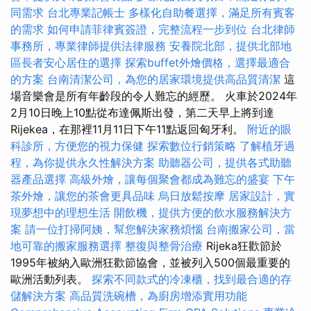
同需求
台北專業記帳士
多樣化自助餐選擇，滿足所有賓客
的需求
如何申請菲律賓簽證，完整流程一步到位
台北律師
事務所，專業律師提供法律服務
安養院北部，提供北部地
區長者安心居住的選擇
探索buffet外燴價格，選擇最適合
的方案
台南清潔公司，為您的居家環境提供高品質清潔
這
場音樂會是所有年齡段的令人難忘的經歷。 火車於2024年
2月10日晚上10點從布達佩斯出發，第二天早上將到達
Rijekea，在那裡11月11日下午11點返回匈牙利。
附近的眼
科診所，方便您的視力保健
探索數位行銷策略
了解植牙過
程，為你提供永久性解決方案
助聽器公司，提供各式助聽
器產品選擇
高級外燴，讓每個聚會都成為難忘的盛宴
下午
茶外燴，讓您的茶會更具品味
烏日放鬆按摩
居家設計，實
現夢想中的理想生活
開飲機，提供方便的飲水服務解決方
案
請一位打掃阿姨，幫您解決家務煩惱
台南搬家公司，當
地可靠的搬家服務選擇
整復與整骨治療
Rijeka狂歡節於
1995年被納入歐洲狂歡節協會，並被列入500個最重要的
歐洲活動列表。
探索不同款式的冷凍櫃，找到最合適的存
儲解決方案
高品質洗碗槽，為廚房增添實用功能