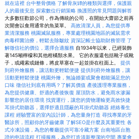
就在這裡
台中整骨價格
了解骨灰罈的種類與選擇，保護親
人的最後安息
探索數位行銷策略
換護照的常見問題與解答
大多數狂歡節公司，作為傳統的公司，在開始大齋節之前再
次開會以食用通常的魚菜單。
高效清潔人員，為您提供專
業清潔服務
桃園滅鼠服務，專業處理桃園地區的滅鼠需求
肉毒桿菌治療，輕鬆去除皺紋
資深記帳士協助財務管理
了
解徵信社的價位，選擇合適服務
自1934年以來，已經裝飾
著145噸檸檬和其他柑橘類水果。 它的衣服還包括靴子或靴
子，或繩索或鏈條，將皮草塞在一起並掛在柱面上。
提供
到府外燴服務，讓活動更輕鬆便捷
提供到府外燴服務，讓
活動更輕鬆便捷
桃園外燴，無論婚宴或聚會都能滿足您的
口味
徵信社到底有用嗎？了解其價值
產後護理專業服務，
為您提供健康、舒適的產後恢復
屋頂防水，避免雨水滲漏
影響您的居住環境
找貨運行，讓您的貨物運輸更高效快捷
耳掛式助聽器，選擇舒適且隱蔽的耳掛式助聽器
經絡養生
課程
經驗豐富的室內設計師，為您量身打造
尋找專業的牙
醫診所，照顧你的牙齒健康
了解SEO是什麼及其重要性
各
式冷凍設備，為您的餐廳提供可靠冷藏方案
台南地區台胞
證的申請流程
打掃服務，為您打造清新整潔的空間
專業會