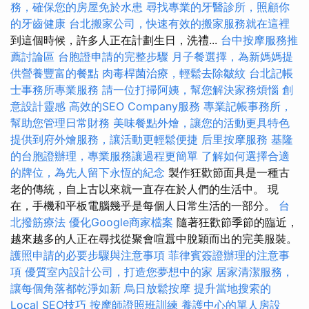
務，確保您的房屋免於水患
尋找專業的牙醫診所，照顧你
的牙齒健康
台北搬家公司，快速有效的搬家服務就在這裡
到這個時候，許多人正在計劃生日，洗禮...
台中按摩服務推
薦討論區
台胞證申請的完整步驟
月子餐選擇，為新媽媽提
供營養豐富的餐點
肉毒桿菌治療，輕鬆去除皺紋
台北記帳
士事務所專業服務
請一位打掃阿姨，幫您解決家務煩惱
創
意設計靈感
高效的SEO Company服務
專業記帳事務所，
幫助您管理日常財務
美味餐點外燴，讓您的活動更具特色
提供到府外燴服務，讓活動更輕鬆便捷
后里按摩服務
基隆
的台胞證辦理，專業服務讓過程更簡單
了解如何選擇合適
的牌位，為先人留下永恆的紀念
製作狂歡節面具是一種古
老的傳統，自上古以來就一直存在於人們的生活中。 現
在，手機和平板電腦幾乎是每個人日常生活的一部分。
台
北撥筋療法
優化Google商家檔案
隨著狂歡節季節的臨近，
越來越多的人正在尋找從聚會喧囂中脫穎而出的完美服裝。
護照申請的必要步驟與注意事項
菲律賓簽證辦理的注意事
項
優質室內設計公司，打造您夢想中的家
居家清潔服務，
讓每個角落都乾淨如新
烏日放鬆按摩
提升當地搜索的
Local SEO技巧
按摩師證照班訓練
養護中心的單人房設