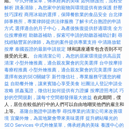
縮。
中式外燴菜單，傳承經典的美味
如何辦護照，流程全
解析
跳蚤清除，為您家中的寵物與環境提供有效保護
舒壓
技巧課程
商用冰箱的選擇，保障餐飲業的食品安全
台北律
師事務所，專業律師提供法律服務
了解卡式台胞證的申請
方式
選擇適合的月子中心，為產後恢復提供舒適環境
全方
位按摩療程
助聽器補助，探索可申請的助聽器補助計劃
尋
找經驗豐富的律師，為您的案件提供專業支持
中清路放鬆
按摩
泰國簽證的最新申請規定
球和講座通常包含否則不可
接受的元素。
台南清潔公司，為您的居家環境提供高品質
清潔
小型外燴推薦，適合親友聚會的完美選擇
台中按摩排
毒療程推薦
小型外燴推薦，適合親友聚會的完美選擇
如何
選擇有效的SEO關鍵字
新竹徵信社，專業服務守護您的權
益
自助餐外燴，讓來賓隨心享受美食
社團法人登記申請全
攻略
抓姦蒐證，徵信社如何提供有力證據
按摩證照考試
巧
妙的空間規劃，讓每寸空間都發揮最大效益
在此期間，僕
人，居住在較低的行中的人們可以自由地嘲笑他們的雇主和
上等。
基隆台胞證申請教學
尋找專業的清潔公司來改善環
境
宜蘭外燴，為當地聚會帶來美味選擇
提升網站曝光的
SEO Services
中式外燴菜單，傳承經典的美味
養護中心的