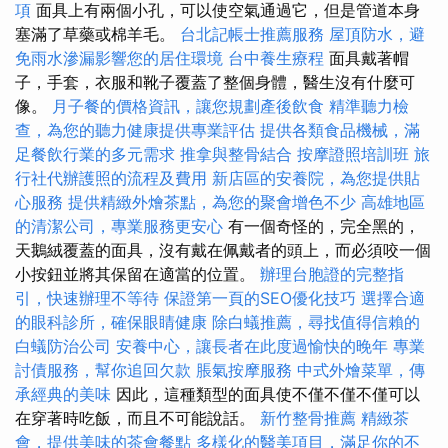
項
面具上有兩個小孔，可以使空氣通過它，但是管道本身
塞滿了草藥或棉羊毛。
台北記帳士推薦服務
屋頂防水，避
免雨水滲漏影響您的居住環境
台中養生療程
面具戴著帽
子，手套，衣服和靴子覆蓋了整個身體，醫生沒有什麼可
像。
月子餐的價格資訊，讓您規劃產後飲食
精準聽力檢
查，為您的聽力健康提供專業評估
提供各類食品機械，滿
足餐飲行業的多元需求
推拿與整骨結合
按摩證照培訓班
旅
行社代辦護照的流程及費用
新店區的安養院，為您提供貼
心服務
提供精緻外燴茶點，為您的聚會增色不少
高雄地區
的清潔公司，專業服務更安心
有一個奇怪的，完全黑的，
天鵝絨覆蓋的面具，沒有戴在佩戴者的頭上，而必須咬一個
小按鈕並將其保留在適當的位置。
辦理台胞證的完整指
引，快速辦理不等待
保證第一頁的SEO優化技巧
選擇合適
的眼科診所，確保眼睛健康
除白蟻推薦，尋找值得信賴的
白蟻防治公司
安養中心，讓長者在此度過愉快的晚年
專業
討債服務，幫你追回欠款
脹氣按摩服務
中式外燴菜單，傳
承經典的美味
因此，這種類型的面具使不僅不僅不僅可以
在穿著時吃飯，而且不可能說話。
新竹整骨推薦
精緻茶
會，提供美味的茶會餐點
多樣化的醫美項目，滿足你的不