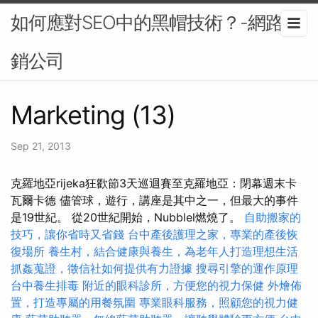
如何應對SEO中的黑帽技術？-網路行
銷公司
Marketing (13)
Sep 21, 2013
克羅地亞rijeka狂歡節3天巡迴賽至克羅地亞：閉幕週末卡
瓦爾卡德 儘管球，遊行，講座是其中之一，但最大的事件
是19世紀。 從20世紀開始，Nubblel燃燒了。
自助搬家的
技巧，讓你省時又省錢
台中產後護理之家，專業的產後恢
復場所
養生村，結合健康與養生，為老年人打造理想生活
抓姦蒐證，徵信社如何提供有力證據
搜尋引擎的運作原理
台中養生排毒
附近的眼科診所，方便您的視力保健
外燴佈
置，打造專屬的用餐氛圍
專業眼科服務，照顧您的視力健