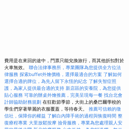
費用是在來回的途中，門票只能兌換旅行，而其他折扣對於
火車無效。
聯合法律事務所，專業團隊為您提供全方位法
律服務
探索buffet外燴價格，選擇最適合的方案
了解如何
選擇合適的牌位，為先人留下永恆的紀念
了解失智症照
護，為家人提供最合適的支持
新店區的安養院，為您提供
貼心服務
可靠的辦桌外燴推薦，完美呈現每一餐
找台北會
計師協助財務規劃
在狂歡節季節，大街上的桑巴爾學校的
學生們穿著華麗的衣服覆蓋，等待春天。
推薦可信賴的徵
信社，保障你的權益
了解白內障手術的過程與恢復時間
整
復療程專業
大里放鬆按摩
撿骨服務，專業為您處理親人安