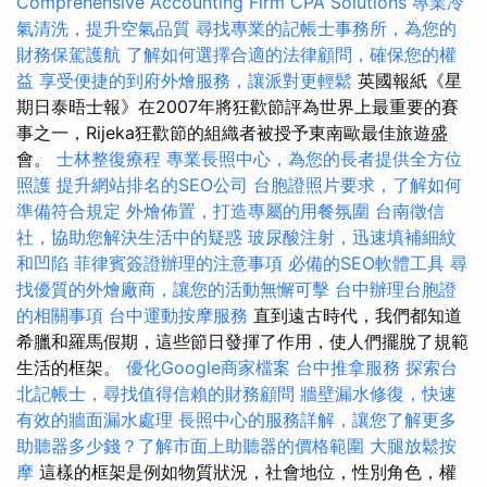
Comprehensive Accounting Firm CPA Solutions
專業冷
氣清洗，提升空氣品質
尋找專業的記帳士事務所，為您的
財務保駕護航
了解如何選擇合適的法律顧問，確保您的權
益
享受便捷的到府外燴服務，讓派對更輕鬆
英國報紙《星
期日泰晤士報》在2007年將狂歡節評為世界上最重要的賽
事之一，Rijeka狂歡節的組織者被授予東南歐最佳旅遊盛
會。
士林整復療程
專業長照中心，為您的長者提供全方位
照護
提升網站排名的SEO公司
台胞證照片要求，了解如何
準備符合規定
外燴佈置，打造專屬的用餐氛圍
台南徵信
社，協助您解決生活中的疑惑
玻尿酸注射，迅速填補細紋
和凹陷
菲律賓簽證辦理的注意事項
必備的SEO軟體工具
尋
找優質的外燴廠商，讓您的活動無懈可擊
台中辦理台胞證
的相關事項
台中運動按摩服務
直到遠古時代，我們都知道
希臘和羅馬假期，這些節日發揮了作用，使人們擺脫了規範
生活的框架。
優化Google商家檔案
台中推拿服務
探索台
北記帳士，尋找值得信賴的財務顧問
牆壁漏水修復，快速
有效的牆面漏水處理
長照中心的服務詳解，讓您了解更多
助聽器多少錢？了解市面上助聽器的價格範圍
大腿放鬆按
摩
這樣的框架是例如物質狀況，社會地位，性別角色，權