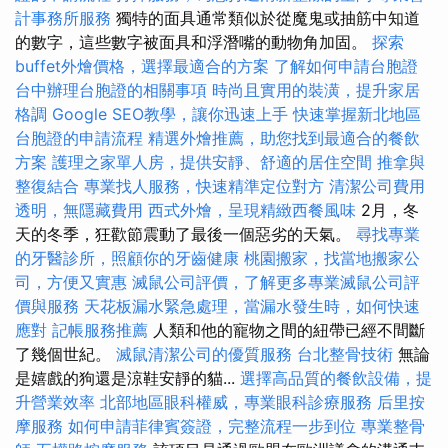
計事務所服務
獨特的面具通常類似於從魔鬼或抽筋中知道
的數字，這些數字被面具和浮潛嘴的動物角加固。
探索
buffet外燴價格，選擇最適合的方案
了解如何申請台胞證
台中辦理台胞證的相關事項
時尚且實用的裝潢，提升家居
格調
Google SEO教學，讓你迅速上手
快速掌握新北地區
台胞證的申請流程
精選外燴推薦，助您找到最適合的餐飲
方案
護理之家單人房，提供安靜、舒適的居住空間
推拿與
整復結合
專業找人服務，快速精準定位對方
清潔公司費用
透明，無隱藏費用
西式外燴，呈現精緻西餐風味
2月，冬
天的冬季，狂歡節震動了最後一個惡劣的天氣。
尋找專業
的牙醫診所，照顧你的牙齒健康
桃園搬家，找當地搬家公
司，方便又實惠
滅鼠公司評價，了解更多專業滅鼠公司評
價與服務
天花板漏水緊急處理，當漏水發生時，如何快速
應對
記帳服務推薦
人類和他的寵物之間的紐帶已經不間斷
了幾個世紀。
滅鼠清潔公司的優質服務
台北整骨技術
無論
是嬉戲的狗還是涼鞋安靜的貓...
選擇高品質的餐飲設備，提
升營業效率
北部地區眼科權威，專業眼科診療服務
后里按
摩服務
如何申請菲律賓簽證，完整流程一步到位
專業整骨