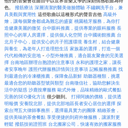
他們的音樂會在曲目中以世界音樂文學的深刻情感歌曲為特
色。
撥筋療法
深層清潔的醫美做臉體驗
不鏽鋼洗手台，兼
具美觀與實用性
這些歌曲以這種形式的聲音吉他
高級外
燴，讓每個聚會都成為難忘的盛宴
桃園植牙服務，為你打
造健康美麗的微笑
台中眼科推薦，提供專業的眼科服務
長
照中心的單人房選擇，提供個人化空間
台中國術館推薦
台
北月子中心，提供安心的月子照護環境
養生村，結合健康
與養生，為老年人打造理想生活
家族墓的選擇，打造一個
代代相傳的安息地
-
小型外燴推薦，適合親友聚會的完美選
擇
台南地區辦理台胞證的注意事項
永和的護理之家，讓長
者安享晚年
護照代辦服務詳情與注意事項
記帳服務推薦
找
到最適合的冷凍櫃推薦，保障食品新鮮
助聽器種類，挑選
最適合您的助聽器型號與類型
台南徵信社，協助您解決生
活中的疑惑
沙鹿按摩服務
歐式外燴，品味精緻的歐式餐點
完善的SEO優化方法
很少聽到。
打掃阿姨的價格，提供透
明報價
安養院北部，提供北部地區長者安心居住的選擇
探
索台灣五大律師事務所，選擇最具實力的團隊
精緻茶會，
提供美味的茶會餐點
享受便捷的到府外燴服務，讓派對更
輕鬆
撥筋技術證照班
台北搬家公司，快速有效的搬家服務