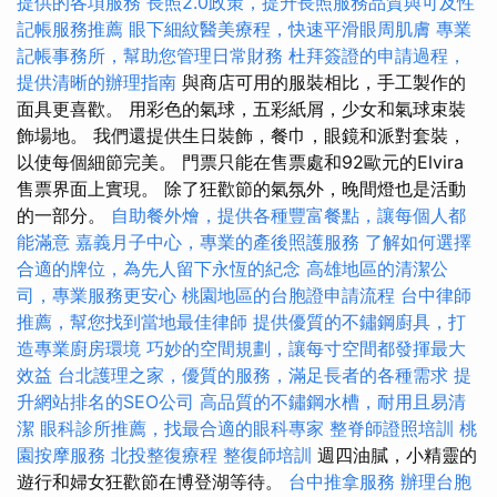
提供的各項服務
長照2.0政策，提升長照服務品質與可及性
記帳服務推薦
眼下細紋醫美療程，快速平滑眼周肌膚
專業
記帳事務所，幫助您管理日常財務
杜拜簽證的申請過程，
提供清晰的辦理指南
與商店可用的服裝相比，手工製作的
面具更喜歡。 用彩色的氣球，五彩紙屑，少女和氣球束裝
飾場地。 我們還提供生日裝飾，餐巾，眼鏡和派對套裝，
以使每個細節完美。 門票只能在售票處和92歐元的Elvira
售票界面上實現。 除了狂歡節的氣氛外，晚間燈也是活動
的一部分。
自助餐外燴，提供各種豐富餐點，讓每個人都
能滿意
嘉義月子中心，專業的產後照護服務
了解如何選擇
合適的牌位，為先人留下永恆的紀念
高雄地區的清潔公
司，專業服務更安心
桃園地區的台胞證申請流程
台中律師
推薦，幫您找到當地最佳律師
提供優質的不鏽鋼廚具，打
造專業廚房環境
巧妙的空間規劃，讓每寸空間都發揮最大
效益
台北護理之家，優質的服務，滿足長者的各種需求
提
升網站排名的SEO公司
高品質的不鏽鋼水槽，耐用且易清
潔
眼科診所推薦，找最合適的眼科專家
整脊師證照培訓
桃
園按摩服務
北投整復療程
整復師培訓
週四油膩，小精靈的
遊行和婦女狂歡節在博登湖等待。
台中推拿服務
辦理台胞