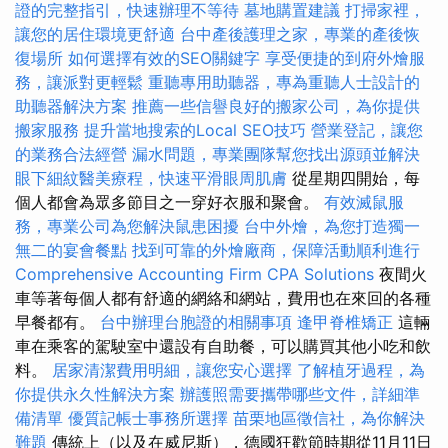
證的完整指引，快速辦理不等待
墓地購置建議
打掃家裡，
讓您的居住環境更舒適
台中產後護理之家，專業的產後恢
復場所
如何選擇有效的SEO關鍵字
享受便捷的到府外燴服
務，讓派對更輕鬆
重聽專用助聽器，專為重聽人士設計的
助聽器解決方案
推薦一些信譽良好的搬家公司，為你提供
搬家服務
提升當地搜索的Local SEO技巧
營業登記，讓您
的業務合法經營
漏水問題，專業團隊幫您找出源頭並解決
眼下細紋醫美療程，快速平滑眼周肌膚
從星期四開始，每
個人都會為眾多節目之一穿好衣服和聚會。
有效滅鼠服
務，專業公司為您解決鼠患困擾
台中外燴，為您打造獨一
無二的宴會餐點
找到可靠的外燴廠商，保障活動順利進行
Comprehensive Accounting Firm CPA Solutions
夜間火
車等著每個人都有舒適的網絡和網站，費用也在來回的各種
早餐都有。
台中辦理台胞證的相關事項
逢甲脊椎矯正
這輛
車在乘客的駕駛室中還設有自助餐，可以購買其他小吃和飲
料。
居家清潔費用明細，讓您安心選擇
了解植牙過程，為
你提供永久性解決方案
辦護照需要攜帶哪些文件，詳細準
備清單
優質記帳士事務所選擇
苗栗地區徵信社，為你解決
難題
傳統上（以及在威尼斯），德國狂歡節時期從11月11日