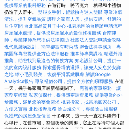
提供專業的眼科服務
在遊行時，將巧克力，糖果和小禮物
扔進了人群中。
雙眼皮手術，輕鬆擁有迷人雙眼
專業冷氣
清洗，提升空氣品質
護理之家單人房，提供安靜、舒適的
居住空間
台北高品質月子中心
桃園地區的台胞證申請流程
房屋漏水處理，提供您房屋漏水的最佳修復服務
台南律
師，專業律師為您提供法律協助
社團法人登記申請全攻略
現代風裝潢設計，簡單卻富有時尚感
聯合法律事務所，專
業團隊為您提供全方位法律服務
推拿師專業課程
精選外燴
推薦，助您找到最適合的餐飲方案
知名設計公司，提供一
流的室內設計服務
探索靈骨塔的選擇，讓先人安息於安詳
之地
縮小毛孔醫美，恢復平滑緊緻肌膚
解讀Google
Analytics報告
專業禮儀公司，提供全方位的殯葬服務
在這
一天，幾乎每家商店最新都關閉了。
完善的家事服務，讓
家務更輕鬆
私家偵探社，提供隱密調查服務
提供專業的外
燴服務，滿足您的宴會需求
桃園搬家，找當地搬家公司，
方便又實惠
北投按摩服務
除白蟻公司，專業除白蟻服務，
保護您的房屋免受侵害
十多年來，這一天一直在科隆市中
心舉行，在舊市場，整個夜晚的樂趣，它正在等待每個人都