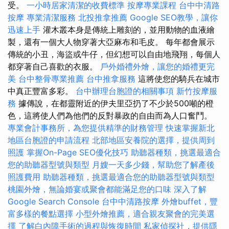
受。
一小時居家清潔的收費標準
按摩專業課程
台中中清路
按摩
專業清潔服務
北投推拿推薦
Google SEO教學，讓你
迅速上手
灌木叢本身是傳統上雕刻的，並用動物的血液繪
製，還有一個大人物穿著大亞麻布和毛皮。 每年都會展示
傳統的小丑，海盜或牛仔，但幻想可以自由地飛翔，每個人
都穿著自己喜歡的衣服。
戶外婚禮外燴，讓您的婚禮更完
美
台中整骨專業推薦
台中推拿服務
這將使您的騎兵在城市
中真正豐富多彩。
台中辦理台胞證的相關事項
新竹按摩服
務
據傳說，在都靈附近的伊夫里亞扔了不少於500噸的橙
色，這將使人們為他們的反對暴政的自由而為人口奮鬥。
專業會計事務所，為您提供精準的財務管理
快速掌握新北
地區台胞證的申請流程
北部地區安養院的選擇，提供周到
照護
掌握On-Page SEO優化技巧
助聽器種類，挑選最適合
您的助聽器型號與類型
月嫂一天多少錢，幫助您了解產後
照護費用
助聽器種類，挑選最適合您的助聽器型號與類型
桃園外燴，無論婚宴或聚會都能滿足您的口味
深入了解
Google Search Console
台中中清路按摩
外燴buffet，豐
富多樣的餐點選擇
小型外燴推薦，適合親友聚會的完美選
擇
了解白內障手術的過程與恢復時間
私家偵探社，提供隱