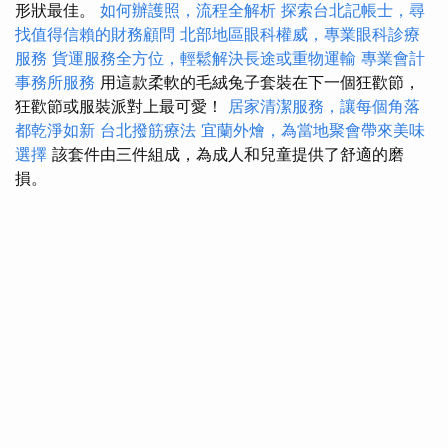
形狀最佳。
如何辦護照，流程全解析
探索台北記帳士，尋
找值得信賴的財務顧問
北部地區眼科權威，專業眼科診療
服務
貨運服務全方位，輕鬆解決長途或重物運輸
專業會計
事務所服務
用這款柔軟的毛絨兔子套裝在下一個狂歡節，
狂歡節或服裝派對上最可愛！
居家清潔服務，讓每個角落
都乾淨如新
台北撥筋療法
宜蘭外燴，為當地聚會帶來美味
選擇
該套件由三件組成，為成人和兒童提供了舒適的磨
損。