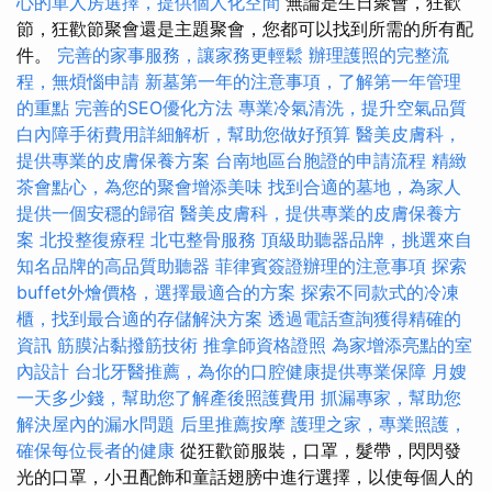
心的單人房選擇，提供個人化空間
無論是生日聚會，狂歡
節，狂歡節聚會還是主題聚會，您都可以找到所需的所有配
件。
完善的家事服務，讓家務更輕鬆
辦理護照的完整流
程，無煩惱申請
新墓第一年的注意事項，了解第一年管理
的重點
完善的SEO優化方法
專業冷氣清洗，提升空氣品質
白內障手術費用詳細解析，幫助您做好預算
醫美皮膚科，
提供專業的皮膚保養方案
台南地區台胞證的申請流程
精緻
茶會點心，為您的聚會增添美味
找到合適的墓地，為家人
提供一個安穩的歸宿
醫美皮膚科，提供專業的皮膚保養方
案
北投整復療程
北屯整骨服務
頂級助聽器品牌，挑選來自
知名品牌的高品質助聽器
菲律賓簽證辦理的注意事項
探索
buffet外燴價格，選擇最適合的方案
探索不同款式的冷凍
櫃，找到最合適的存儲解決方案
透過電話查詢獲得精確的
資訊
筋膜沾黏撥筋技術
推拿師資格證照
為家增添亮點的室
內設計
台北牙醫推薦，為你的口腔健康提供專業保障
月嫂
一天多少錢，幫助您了解產後照護費用
抓漏專家，幫助您
解決屋內的漏水問題
后里推薦按摩
護理之家，專業照護，
確保每位長者的健康
從狂歡節服裝，口罩，髮帶，閃閃發
光的口罩，小丑配飾和童話翅膀中進行選擇，以使每個人的