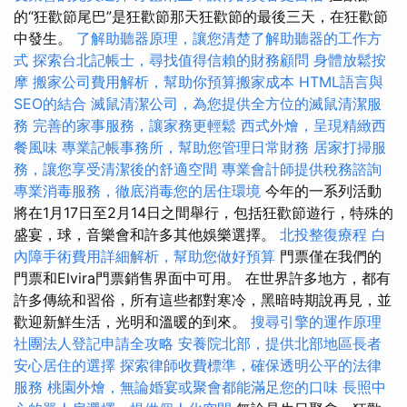
的“狂歡節尾巴”是狂歡節那天狂歡節的最後三天，在狂歡節
中發生。
了解助聽器原理，讓您清楚了解助聽器的工作方
式
探索台北記帳士，尋找值得信賴的財務顧問
身體放鬆按
摩
搬家公司費用解析，幫助你預算搬家成本
HTML語言與
SEO的結合
滅鼠清潔公司，為您提供全方位的滅鼠清潔服
務
完善的家事服務，讓家務更輕鬆
西式外燴，呈現精緻西
餐風味
專業記帳事務所，幫助您管理日常財務
居家打掃服
務，讓您享受清潔後的舒適空間
專業會計師提供稅務諮詢
專業消毒服務，徹底消毒您的居住環境
今年的一系列活動
將在1月17日至2月14日之間舉行，包括狂歡節遊行，特殊的
盛宴，球，音樂會和許多其他娛樂選擇。
北投整復療程
白
內障手術費用詳細解析，幫助您做好預算
門票僅在我們的
門票和Elvira門票銷售界面中可用。 在世界許多地方，都有
許多傳統和習俗，所有這些都對寒冷，黑暗時期說再見，並
歡迎新鮮生活，光明和溫暖的到來。
搜尋引擎的運作原理
社團法人登記申請全攻略
安養院北部，提供北部地區長者
安心居住的選擇
探索律師收費標準，確保透明公平的法律
服務
桃園外燴，無論婚宴或聚會都能滿足您的口味
長照中