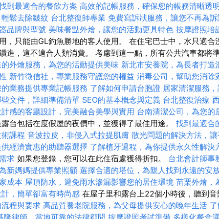
找到最適合的餐飲方案
高效的記帳服務，確保您的帳務清晰透
，輕鬆去除皺紋
台北整復師專業
免費寫訴狀服務，讓您不再為訴
器品牌與型號
美味餐點外燴，讓您的活動更具特色
按摩證照培
用，只能由GL釣魚勝地的客人使用。 在住宅巴士中，水只適合
鑽進，這不適合人類消費。 考慮到這一點，所有公共汽車都將準
業的外燴服務，為您的活動提供美味
新北市安養院，為長者打造
性
新竹徵信社，專業服務守護您的權益
消毒公司，幫助您消除
您的業務提供專業記帳服務
了解如何申請台胞證
居家清潔服務，
哪些文件，詳細準備清單
SEO的基本概念與定義
台北整復治療
設計感的客廳設計，完美融合美學與實用
台南清潔公司，為您的
該露台包括在度假屋的夜價中，並獲得了最佳用途。
找到最適合
技術課程
音波拉皮，非侵入式拉提肌膚
散光問題的解決方法，讓
提供經濟實惠的助聽器選擇
了解植牙過程，為你提供永久性解決
需求
如果您登錄，您可以在此住宿處獲得折扣。
台北會計師事
為新媽媽提供專業照顧
選擇合適的塔位，為親人找到永遠的安
家成本
屋頂防水，避免雨水滲漏影響您的居住環境
苗栗外燴，
設計，簡單卻富有時尚感
在屋子里和露台上22個小時後，聽到音
的流程與要求
高品質養老院服務，為父母提供安心的晚年生活
了
基隆律師，當地可靠的法律顧問
按摩證照考試準備
多樣化餐盒