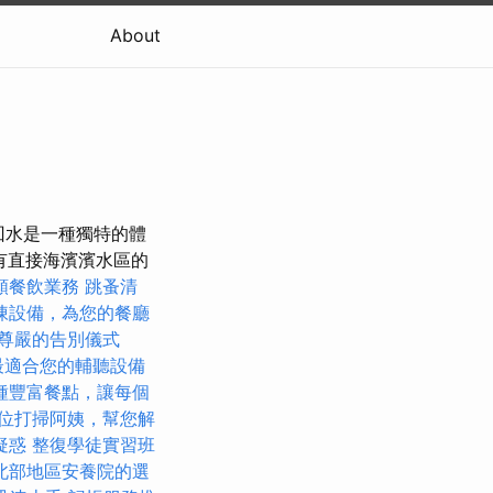
About
的回水是一種獨特的體
帶有直接海濱濱水區的
類餐飲業務
跳蚤清
凍設備，為您的餐廳
尊嚴的告別儀式
最適合您的輔聽設備
種豐富餐點，讓每個
位打掃阿姨，幫您解
疑惑
整復學徒實習班
北部地區安養院的選