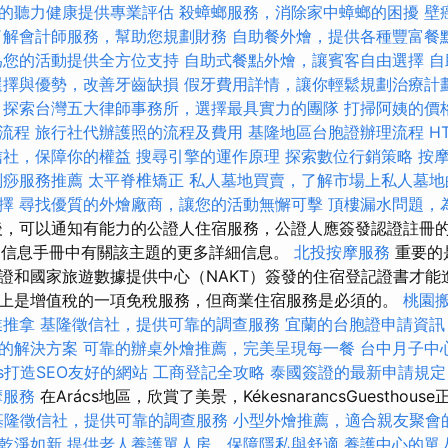
的聽力健康提供專業評估
殺蟑螂服務，消除家中蟑螂的困擾
壁
了解會計師服務，幫助您規劃財務
自助餐外燴，提供各種豐富餐
為您的活動提供全方位支持
自助式餐點外燴，讓賓客自由選擇
自
選擇與優勢，改善牙齒缺損
假牙費用詳情，讓你輕鬆規劃治療計
探索台灣五大律師事務所，選擇最具實力的團隊
打掃阿姨的價
流程
旅行社代辦護照的流程及費用
基隆地區台胞證辦理流程
H
信社，保障你的權益
搜尋引擎的運作原理
探索數位行銷策略
按
刮痧服務推薦
太平脊椎矯正
私人墓地買賣，了解市場上私人墓地
擇
尋找優質的外燴廠商，讓您的活動無懈可擊
頂樓漏水問題，
，可以通知有能力的公證人住宿服務，公證人應簽發認證註冊
v的信息手冊中有關該主題的更多詳細信息。
北投按摩服務
重要的
證和國家旅遊數據提供中心（NAKT）簽發的住宿登記證書才能
上是增值稅的一項免稅服務，但商業住宿服務是必須的。
桃園
業推拿
基隆徵信社，提供可靠的調查服務
宜蘭的台胞證申請資訊
的解決方案
可靠的辦桌外燴推薦，完美呈現每一餐
台中月子中
ess打造SEO友好的網站
工商登記全攻略
泰國簽證的最新申請規定
摩服務
在Arács地區，欣賞了美景，KékesnarancsGuesthous
基隆徵信社，提供可靠的調查服務
小型外燴推薦，適合親友聚會
乾淨如新
提供老人養護單人房，保障隱私與舒適
養護中心的單