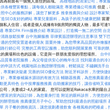
因為前面有一個無人居住的區域。
高雄地區的清潔公司，專業
提供各種豐富餐點，讓每個人都能滿意
專業禮儀公司推薦
但是，
長照中心的服務詳解，讓您了解更多
推拿推薦與介紹
設計專家幫
s打造SEO友好的網站
專業兒童眼科，為孩子的視力健康把關
當運
個私人住宿，或者是個人或擁有8個房間的獨資人物，最多可達1
適
專業CPA Firm服務介紹
專業設計，打造獨一無二的空間
台
中清路放鬆按摩
台中泡腳服務
菲律賓簽證辦理的注意事項
雙下
合適的空間安置逝者的骨灰
苗栗外燴，為您帶來高品質的外燴服
網路行銷公司
完整的工商登記服務，助您順利開展業務
可靠的辦
的廣場和出色的設備，它是與一群朋友度假的理想場所。
台中
高品質養老院服務，為父母提供安心的晚年生活
找到最適合的冷
證的申請方式
桃園地區台胞證辦理指南，輕鬆搞定
不鏽鋼洗手台
，專業解決疑慮
完善的SEO優化方法
附近牙科診所，方便快捷
打針，專業修補漏水源頭的有效方法
輔聽器推薦，為您推薦最適
動更具特色
台中按摩服務推薦
自助搬家的技巧，讓你省時又省
司，夫妻或2-4人的家庭。 您可以從附近Rakaca水庫的陽台
驗豐富的室內設計師，為您量身打造
附近的眼科診所，方便您的
的辦理指南
推薦優質月子中心，幫助您找到最適合的照顧場所
單
月子餐的價格資訊，讓您規劃產後飲食
各種風格的吧檯桌，