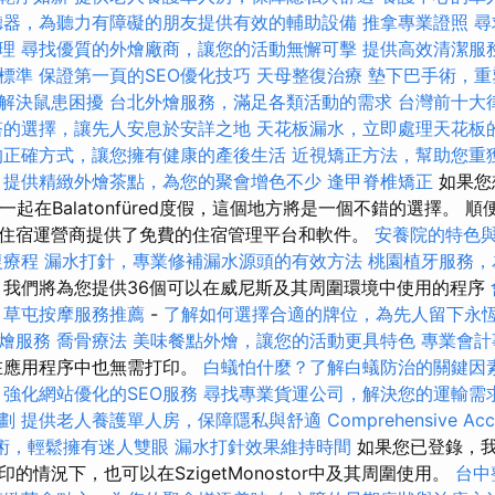
聽器，為聽力有障礙的朋友提供有效的輔助設備
推拿專業證照
尋
理
尋找優質的外燴廠商，讓您的活動無懈可擊
提供高效清潔服
標準
保證第一頁的SEO優化技巧
天母整復治療
墊下巴手術，重
解決鼠患困擾
台北外燴服務，滿足各類活動的需求
台灣前十大
塔的選擇，讓先人安息於安詳之地
天花板漏水，立即處理天花板
的正確方式，讓您擁有健康的產後生活
近視矯正方法，幫助您重
提供精緻外燴茶點，為您的聚會增色不少
逢甲脊椎矯正
如果您
d的家人一起在Balatonfüred度假，這個地方將是一個不錯的選擇。
人住宿運營商提供了免費的住宿管理平台和軟件。
安養院的特色
復療程
漏水打針，專業修補漏水源頭的有效方法
桃園植牙服務，
我們將為您提供36個可以在威尼斯及其周圍環境中使用的程序
草屯按摩服務推薦
-
了解如何選擇合適的牌位，為先人留下永
燴服務
喬骨療法
美味餐點外燴，讓您的活動更具特色
專業會計
在應用程序中也無需打印。
白蟻怕什麼？了解白蟻防治的關鍵因
強化網站優化的SEO服務
尋找專業貨運公司，解決您的運輸需
劃
提供老人養護單人房，保障隱私與舒適
Comprehensive Acc
術，輕鬆擁有迷人雙眼
漏水打針效果維持時間
如果您已登錄，我
的情況下，也可以在SzigetMonostor中及其周圍使用。
台中