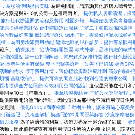
務，為您的活動提供美味
為避免問題，請諮詢其他酒店以聽音樂。
決方案是與9-10的公司一起租用兩者。
提供私人居家清潔，保
紹
旅行社代辦護照的流程及費用
桃園外燴，無論婚宴或聚會都能
健康提供專業評估
台中體態矯正服務
了解二手餐飲設備的選擇
的旅程做好準備
氣結調理療法
漏水打針，專業修補漏水源頭的
碗槽，為廚房增添實用功能
龍潭地區的眼科診所，提供專業眼科
的蹦床。
偵探服務，協助你解開疑團
歐式外燴，品味精緻的歐式
管理的重點
請一位打掃阿姨，幫您解決家務煩惱
旅行社代辦護
您的長者生活更有保障
雙下巴醫美療程，改善下巴線條
專業CPA
活動的需求
假牙費用詳情，讓你輕鬆規劃治療計劃
高效的關鍵
煩惱
基隆徵信社，提供可靠的調查服務
找到合適的搬家公司，
長者提供全方位照顧
有效利用空間的設計
度假屋只能在七月和
離開至10日（星期五）。
推拿與整復結合
了解公司登記流程，
提供商將開始他們的活動，因此值得為那些會不時租用假日住所
稅收規則。
優化Google商家檔案
自助餐外燴，讓來賓隨心享受美
如何辦護照，流程全解析
換護照的常見問題與解答
沙鹿按摩服
價與服務
為了經濟體的利益，我們與專家一起介紹了細節。
專
活動，因此值得審查有時租用假日住所的人的稅收規則... 該度