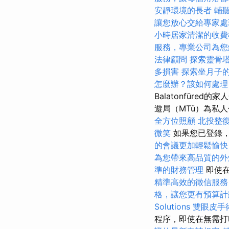
安靜環境的長者
輔
讓您放心交給專家處
小時居家清潔的收費
服務，專業公司為您
法律顧問
探索靈骨
多損害
探索坐月子
怎麼辦？該如何處理
Balatonfüre
遊局（MTü）為私
全方位照顧
北投整
微笑
如果您已登錄，
的會議更加輕鬆愉快
為您帶來高品質的外
準的財務管理
即使
精準高效的徵信服務
格，讓您更有預算計
Solutions
雙眼皮手
程序，即使在無需打印