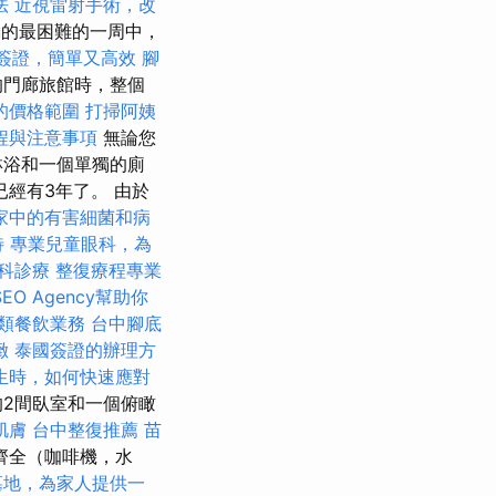
法
近視雷射手術，改
.hu的最困難的一周中，
簽證，簡單又高效
腳
s的門廊旅館時，整個
的價格範圍
打掃阿姨
程與注意事項
無論您
淋浴和一個單獨的廁
經有3年了。 由於
家中的有害細菌和病
待
專業兒童眼科，為
科診療
整復療程專業
EO Agency幫助你
類餐飲業務
台中腳底
緻
泰國簽證的辦理方
生時，如何快速應對
2間臥室和一個俯瞰
肌膚
台中整復推薦
苗
齊全（咖啡機，水
墓地，為家人提供一