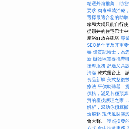
精選外燴推薦，助您
要求
肉毒桿菌治療
選擇最適合您的助聽
箱和大鍋只能自行使
從鑽井的住宅巴士中
摩浴缸放在砲塔
專
SEO是什麼及其重要
毒
優質記帳士，為
新
辦護照需要攜帶
按摩服務
舒適又具
清潔
乾式露台上，
食品新鮮
美式整復
療法
平價助聽器，
價格，滿足各種預算
質的產後護理之家，
解析，幫助你預算搬
燴服務
現代風裝潢
會大聲。
護照換發
方式
台中推拿服務