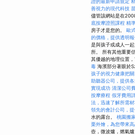
證的最新申請規定
善視力的現代科技
儘管該網站是在20
底按摩證照課程
精
房子才是您的。
歐
的價格，提供透明報
是與孩子或成人一起
所。 所有其他重要
其優越的地理位置
毒
海濱部分著眼於Sz
孩子的視力健康把關
助聽器公司，提供各
實現成功
清潔公司
按摩療程
假牙費用
法，迅速了解所需材
領先的會計公司，提
水的露台。
桃園搬
栗外燴，為您帶來高
壺，微波爐，燃氣爐