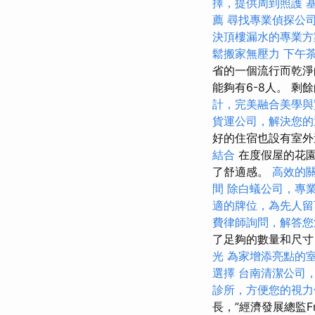
擇，提供周到照護
薦
尋找專業偵探公
決頂樓漏水的專業方
鬆搬家無壓力
下午
省的一個流行而乾淨
能夠有6-8人。 
計，完美融合美學與
貨運公司，解決您的
好的住宿也設有室
結合
在度假屋的花園
了舒適感。
高效的
間
除白蟻公司，專
適的牌位，為先人留
費律師詢問，解答您
了足夠的數量和尺寸
光
為家增添亮點的
選擇
台南清潔公司
診所，方便您的視力
長，”經濟發展總監Fr