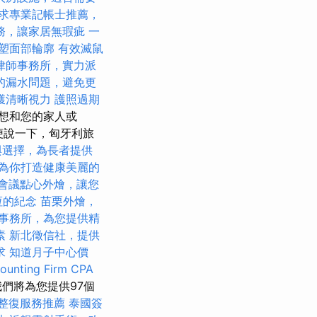
求專業記帳士推薦，
務，讓家居無瑕疵
一
塑面部輪廓
有效滅鼠
律師事務所，實力派
的漏水問題，避免更
獲清晰視力
護照過期
想和您的家人或
 順便說一下，匈牙利旅
與選擇，為長者提供
為你打造健康美麗的
會議點心外燴，讓您
恆的紀念
苗栗外燴，
事務所，為您提供精
素
新北徵信社，提供
求
知道月子中心價
ounting Firm CPA
們將為您提供97個
整復服務推薦
泰國簽