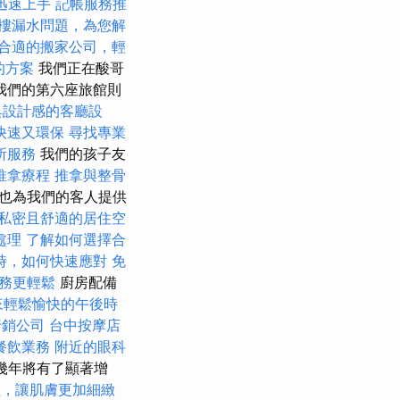
你迅速上手
記帳服務推
樓漏水問題，為您解
合適的搬家公司，輕
的方案
我們正在酸哥
我們的第六座旅館則
具設計感的客廳設
快速又環保
尋找專業
所服務
我們的孩子友
推拿療程
推拿與整骨
，也為我們的客人提供
私密且舒適的居住空
處理
了解如何選擇合
時，如何快速應對
免
務更輕鬆
廚房配備
來輕鬆愉快的午後時
行銷公司
台中按摩店
餐飲業務
附近的眼科
幾年將有了顯著增
程，讓肌膚更加細緻