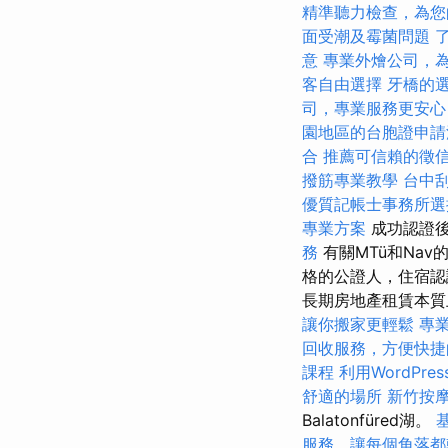
精準聽力檢查，為您
面受潮及霉菌問題
意
專業外燴公司，
客自由選擇
牙橋的
司，專業服務更安心
園地區的台胞證申請
合
推薦可信賴的徵
撥筋專業教學
台中
優質記帳士事務所選
專業方案
成功認證後
務
有關MTü和Na
格的公證人，住宿認
長期房地產租賃本質
讓你搬家更輕鬆
專
回收服務，方便快捷
課程
利用WordPr
舒適的場所
新竹按
Balatonfüred湖。
服務，讓每個角落都