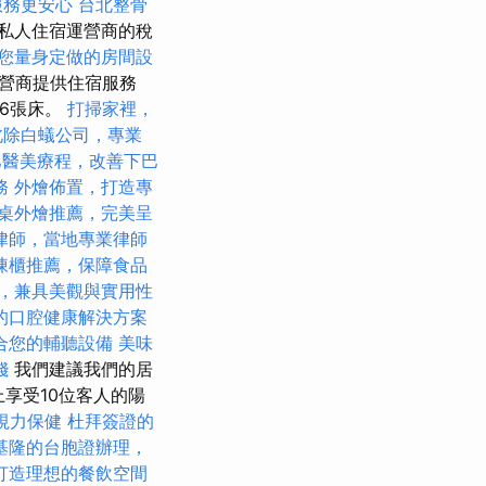
服務更安心
台北整骨
私人住宿運營商的稅
您量身定做的房間設
營商提供住宿服務
6張床。
打掃家裡，
北除白蟻公司，專業
巴醫美療程，改善下巴
務
外燴佈置，打造專
桌外燴推薦，完美呈
律師，當地專業律師
凍櫃推薦，保障食品
，兼具美觀與實用性
的口腔健康解決方案
合您的輔聽設備
美味
錢
我們建議我們的居
上享受10位客人的陽
視力保健
杜拜簽證的
基隆的台胞證辦理，
打造理想的餐飲空間