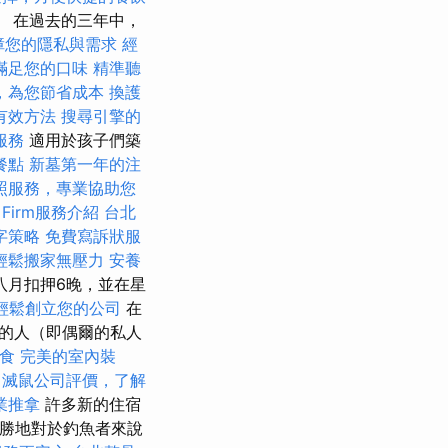
 在過去的三年中，
障您的隱私與需求
經
滿足您的口味
精準聽
，為您節省成本
換護
有效方法
搜尋引擎的
服務
適用於孩子們築
餐點
新墓第一年的注
照服務，專業協助您
 Firm服務介紹
台北
字策略
免費寫訴狀服
輕鬆搬家無壓力
安養
八月扣押6晚，並在星
輕鬆創立您的公司
在
的人（即偶爾的私人
食
完美的室內裝
務
滅鼠公司評價，了解
業推拿
許多新的住宿
假勝地對於釣魚者來說