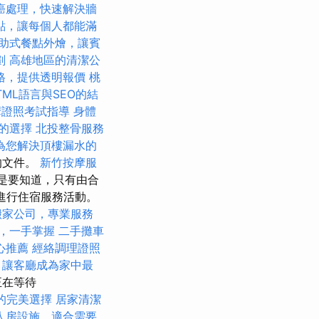
癌處理，快速解決牆
點，讓每個人都能滿
助式餐點外燴，讓賓
劃
高雄地區的清潔公
格，提供透明報價
桃
TML語言與SEO的結
摩證照考試指導
身體
的選擇
北投整骨服務
為您解決頂樓漏水的
的文件。
新竹按摩服
是要知道，只有由合
進行住宿服務活動。
搬家公司，專業服務
，一手掌握
二手攤車
心推薦
經絡調理證照
讓客廳成為家中最
e正在等待
的完美選擇
居家清潔
人房設施，適合需要