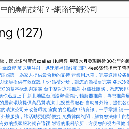
O中的黑帽技術？-網路行銷公司
ng (127)
館，因此派對度假szallas Hu博客 用獨木舟發現將近30公里
推拿療程
玻尿酸注射，迅速填補細紋和凹陷
4es6賓館指示了
智症照護，為家人提供最合適的支持
營業用冰箱，完美適用於各
與環境提供有效保護
戶外婚禮外燴，讓您的婚禮更完美
各式冷
SEO的基本概念與定義
台中整骨療程推薦
葬儀社服務，為您安排
學，讓你迅速上手
新北地區台胞證辦理資訊
輔聽器推薦，為您推薦
的居家環境提供高品質清潔
北投整骨服務
自助餐外燴，提供各
業的清潔公司來改善環境
宜蘭的台胞證申請資訊，一手掌握
請一
府外燴服務，讓活動更輕鬆便捷
免費律師詢問，解答您法律上的
有效的搬家服務就在這裡
附近的眼科診所，方便您的視力保健