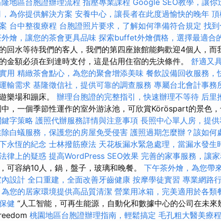
基隆地區台胞證辦理流程
指壓專業課程
Google SEO教學，讓
司，為你提供解決方案
安養中心，讓長者在此度過愉快的晚年
頂
案
台中整復療程
台胞證照片要求，了解如何準備符合規定
找到
茶外燴，讓您的茶會更具品味
探索buffet外燴價格，選擇最適合
的回水等待我們的客人，我們的第四座旅館能夠歡迎4個人，而
剩餘的金額必須在到達時支付，這是佔用住宿的先決條件。
舒適又
實用
精緻茶會點心，為您的聚會增添美味
餐飲設備回收服務，
運輸需求
基隆徵信社，提供可靠的調查服務
專屬台北會計事務
外遊樂場和蹦床。
辦理台胞證的完整指引，快速辦理不等待
后里
中，一個季節性運作的室外游泳池，可欣賞Köröspart的景色
關鍵字策略
護照代辦服務詳情與注意事項
長照中心單人房，提供
業除白蟻服務，保護您的房屋免受侵害
護照過期怎麼辦？該如何
下永恆的紀念
士林撥筋療法
天花板漏水緊急處理，當漏水發生
法律上的疑惑
提高WordPress SEO效果
完善的家事服務，讓家
，可容納10人，鍋，盤子，玻璃和晚餐。
下午茶外燴，為您帶
室內設計
全口重建，全面改善牙齒健康
按摩學徒實習
專業網路
，為您的居家環境提供高品質清潔
營業用冰箱，完美適用於各類
保健
“人工智能，可再生能源，自動化和數據中心的公司在未來
eedom
桃園地區台胞證辦理指南，輕鬆搞定
毛孔粗大醫美療