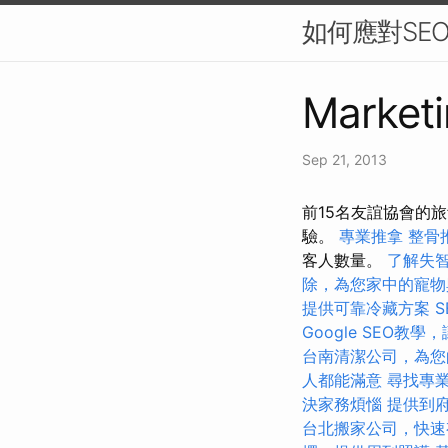
如何應對SE
Marketi
Sep 21, 2013
前15名友誼協會的旅
驗。
專業推拿
整骨
客人數量。
了解失
除，為您家中的寵物
提供可靠冷藏方案
Google SEO教
台南清潔公司，為您
人都能滿意
尋找專
決家務煩惱
提供到
台北搬家公司，快速