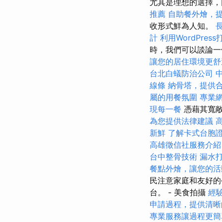
尤其是理想的選擇，
推薦
自助餐外燴，
收形式鮮為人知。
計
利用WordPres
時，我們可以談論一
讓您的居住環境更舒
台北白蟻防治公司
線條
納骨塔，提供
屬的用餐氛圍
專業
現每一餐
憑藉其寬敞
為您提供法律建議
新鮮
了解卡式台胞
高雄徵信社服務介紹
台中整骨技術
漏水
餐點外燴，讓您的活
民注意家庭和友好的公
台。 - 美食拍攝
經
申請過程，提供清晰
專業服務讓過程更簡