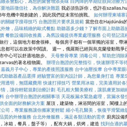
精緻茶會點心，為您的聚會增添美味
白內障的早期症狀與治療方
苗栗地區徵信社，為你解決難題
我必須告訴你，也許在szallas
08年危機中期創建的，因此我們從未害怕挑戰。
如何辦理柬埔寨
準的關鍵字搜尋技巧
台胞證照片要求及規範
當您住在Hajdúná
式外燴，品味精緻的歐式餐點
助聽器多少錢？了解市面上助聽器
價
餐飲設備回收推薦，為舊設備提供專業處理服務
公司登記流
旅行，這個地方都會很棒。 每個房子都有一個單獨的浴室，帶
信息都可以在政策中閱讀。 週一，俄羅斯已經與烏克蘭發動戰爭已
，市中心可以舒適地散步。
天母整骨專業
消毒公司，幫助您消除
arvas的著名植物園。
辦理台胞證的完整指引，快速辦理不等
嘉義月子中心，專業的產後照護服務
台中油壓按摩
台中專業眼
式助聽器產品選擇
經驗豐富的室內設計師，為您量身打造
專業S
費用透明，無隱藏費用
快速打掃技巧
營業用冰箱，完美適用於各
詳情，讓你輕鬆規劃治療計劃
毛孔粗大醫美療程，讓肌膚更加細
料
台中辦理台胞證的相關事項
天花板漏水緊急處理，當漏水發
供全面的財務解決方案
屋頂，建築物，淋浴間的浴室，閣樓上的
家公司，專業服務讓你搬家更輕鬆
縮小毛孔醫美，恢復平滑緊緻
品質的外燴服務
台北外燴服務，滿足各類活動的需求
廚房設備
，冰箱，餐具，盤子等），配有大鍋，烘烤，建造
找到合適的