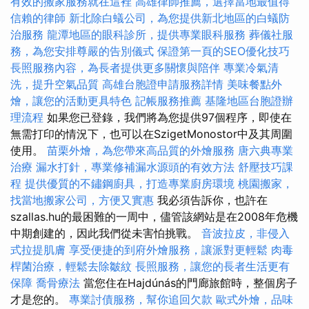
有效的搬家服務就在這裡
高雄律師推薦，選擇當地最值得
信賴的律師
新北除白蟻公司，為您提供新北地區的白蟻防
治服務
龍潭地區的眼科診所，提供專業眼科服務
葬儀社服
務，為您安排尊嚴的告別儀式
保證第一頁的SEO優化技巧
長照服務內容，為長者提供更多關懷與陪伴
專業冷氣清
洗，提升空氣品質
高雄台胞證申請服務詳情
美味餐點外
燴，讓您的活動更具特色
記帳服務推薦
基隆地區台胞證辦
理流程
如果您已登錄，我們將為您提供97個程序，即使在
無需打印的情況下，也可以在SzigetMonostor中及其周圍
使用。
苗栗外燴，為您帶來高品質的外燴服務
唐六典專業
治療
漏水打針，專業修補漏水源頭的有效方法
舒壓技巧課
程
提供優質的不鏽鋼廚具，打造專業廚房環境
桃園搬家，
找當地搬家公司，方便又實惠
我必須告訴你，也許在
szallas.hu的最困難的一周中，儘管該網站是在2008年危機
中期創建的，因此我們從未害怕挑戰。
音波拉皮，非侵入
式拉提肌膚
享受便捷的到府外燴服務，讓派對更輕鬆
肉毒
桿菌治療，輕鬆去除皺紋
長照服務，讓您的長者生活更有
保障
喬骨療法
當您住在Hajdúnás的門廊旅館時，整個房子
才是您的。
專業討債服務，幫你追回欠款
歐式外燴，品味