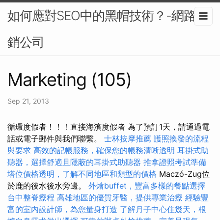
如何應對SEO中的黑帽技術？-網路行
銷公司
Marketing (105)
Sep 21, 2013
循環度假者！！！直接海濱度假者 為了預訂1天，請通過電
話或電子郵件與我們聯繫。
士林按摩推薦
護照換發的流程
與要求
高效的記帳服務，確保您的帳務清晰透明
耳掛式助
聽器，選擇舒適且隱蔽的耳掛式助聽器
推拿證照考試準備
塔位價格透明，了解不同地區和類型的價格
Maczó-Zug位
於鹿的後水後水旁邊。
外燴buffet，豐富多樣的餐點選擇
台中整脊療程
高雄地區的優質牙醫，提供專業治療
經驗豐
富的室內設計師，為您量身打造
了解月子中心住幾天，根