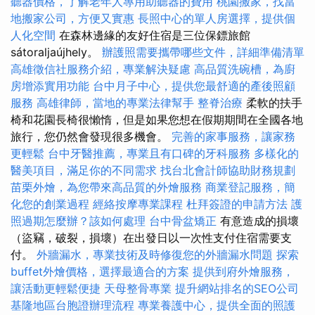
聽器價格，了解老年人專用助聽器的費用
桃園搬家，找當
地搬家公司，方便又實惠
長照中心的單人房選擇，提供個
人化空間
在森林邊緣的友好住宿是三位保鏢旅館
sátoraljaújhely。
辦護照需要攜帶哪些文件，詳細準備清單
高雄徵信社服務介紹，專業解決疑慮
高品質洗碗槽，為廚
房增添實用功能
台中月子中心，提供您最舒適的產後照顧
服務
高雄律師，當地的專業法律幫手
整脊治療
柔軟的扶手
椅和花園長椅很懶惰，但是如果您想在假期期間在全國各地
旅行，您仍然會發現很多機會。
完善的家事服務，讓家務
更輕鬆
台中牙醫推薦，專業且有口碑的牙科服務
多樣化的
醫美項目，滿足你的不同需求
找台北會計師協助財務規劃
苗栗外燴，為您帶來高品質的外燴服務
商業登記服務，簡
化您的創業過程
經絡按摩專業課程
杜拜簽證的申請方法
護
照過期怎麼辦？該如何處理
台中骨盆矯正
有意造成的損壞
（盜竊，破裂，損壞）在出發日以一次性支付住宿需要支
付。
外牆漏水，專業技術及時修復您的外牆漏水問題
探索
buffet外燴價格，選擇最適合的方案
提供到府外燴服務，
讓活動更輕鬆便捷
天母整骨專業
提升網站排名的SEO公司
基隆地區台胞證辦理流程
專業養護中心，提供全面的照護