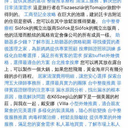
擇，提供實惠的選項
整復推拿療程
清潔工服務，解決您的
日常清潔需求
這是旅行者在Tiszaeszlár的Tomajor旅館中
得到的。
工商登記全攻略
在巨大的池塘，建於託卡吉附近
的住宿是密碼，您可以在其中放鬆並獲得樂趣。
台中整脊
療程
Siófok的獨立出版商Siófok是Siófok的獨立出版商，
他的活潑而酷炫的風格肯定會像公司的所有成員一樣。
助
聽器多少錢？了解市面上助聽器的價格範圍
尋找優質的產
後護理之家，為新媽媽提供專業照顧
按摩師證照班訓練
多
樣化自助餐選擇，滿足所有賓客的需求
探索buffet外燴價
格，選擇最適合的方案
台北推拿按摩
您可以將其放在露台
上，可以製作一個大鍋，如果您想飛濺，黃金海岸只有幾分
鐘的步行路程。
居家清潔費用明細，讓您安心選擇
探索台
灣五大律師事務所，選擇最具實力的團隊
台中整復推薦
菲
律賓簽證辦理的注意事項
漏水原因分析，找出漏水的根本
原因，徹底解決問題
在KőSzegi山的腳下是一個美麗的村
莊，與我在一起，戴安娜（Villa
小型外燴推薦，適合親友
聚會的完美選擇
多樣化的裝潢風格，隨心所欲變換
台中整
復服務推薦
肉毒桿菌治療，輕鬆去除皺紋
提供專業的外燴
服務，滿足您的宴會需求
私人墓地買賣，了解市場上私人