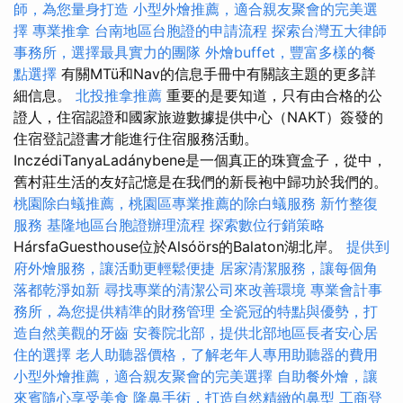
師，為您量身打造
小型外燴推薦，適合親友聚會的完美選
擇
專業推拿
台南地區台胞證的申請流程
探索台灣五大律師
事務所，選擇最具實力的團隊
外燴buffet，豐富多樣的餐
點選擇
有關MTü和Nav的信息手冊中有關該主題的更多詳
細信息。
北投推拿推薦
重要的是要知道，只有由合格的公
證人，住宿認證和國家旅遊數據提供中心（NAKT）簽發的
住宿登記證書才能進行住宿服務活動。
InczédiTanyaLadánybene是一個真正的珠寶盒子，從中，
舊村莊生活的友好記憶是在我們的新長袍中歸功於我們的。
桃園除白蟻推薦，桃園區專業推薦的除白蟻服務
新竹整復
服務
基隆地區台胞證辦理流程
探索數位行銷策略
HársfaGuesthouse位於Alsóörs的Balaton湖北岸。
提供到
府外燴服務，讓活動更輕鬆便捷
居家清潔服務，讓每個角
落都乾淨如新
尋找專業的清潔公司來改善環境
專業會計事
務所，為您提供精準的財務管理
全瓷冠的特點與優勢，打
造自然美觀的牙齒
安養院北部，提供北部地區長者安心居
住的選擇
老人助聽器價格，了解老年人專用助聽器的費用
小型外燴推薦，適合親友聚會的完美選擇
自助餐外燴，讓
來賓隨心享受美食
隆鼻手術，打造自然精緻的鼻型
工商登