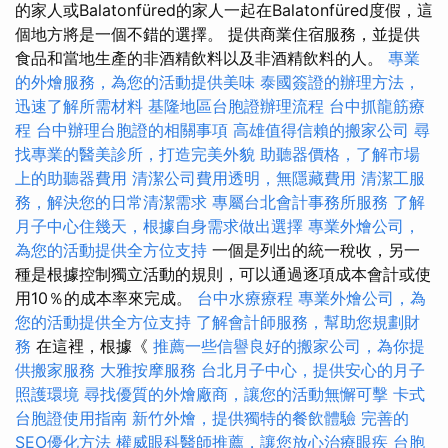
的家人或Balatonfüred的家人一起在Balatonfüred度假，這
個地方將是一個不錯的選擇。 提供商業住宿服務，並提供
食品和當地生產的非酒精飲料以及非酒精飲料的人。
專業
的外燴服務，為您的活動提供美味
泰國簽證的辦理方法，
迅速了解所需材料
基隆地區台胞證辦理流程
台中抓龍筋療
程
台中辦理台胞證的相關事項
高雄值得信賴的搬家公司
尋
找專業的醫美診所，打造完美外貌
助聽器價格，了解市場
上的助聽器費用
清潔公司費用透明，無隱藏費用
清潔工服
務，解決您的日常清潔需求
專屬台北會計事務所服務
了解
月子中心住幾天，根據自身需求做出選擇
專業外燴公司，
為您的活動提供全方位支持
一個是列出的統一稅收，另一
種是根據控制獨立活動的規則，可以通過逐項成本會計或使
用10％的成本率來完成。
台中水療療程
專業外燴公司，為
您的活動提供全方位支持
了解會計師服務，幫助您規劃財
務
在這裡，根據《
推薦一些信譽良好的搬家公司，為你提
供搬家服務
大雅按摩服務
台北月子中心，提供安心的月子
照護環境
尋找優質的外燴廠商，讓您的活動無懈可擊
卡式
台胞證使用指南
新竹外燴，提供獨特的餐飲體驗
完善的
SEO優化方法
權威眼科醫師推薦，讓您放心治療眼疾
台胞