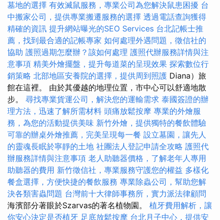
墓地的選擇
有效滅鼠服務，專業公司為您解決鼠患困擾
台
中搬家公司，提供專業搬遷服務的選擇
透過電話查詢獲得
精確的資訊
提升網站曝光的SEO Services
台北記帳士推
薦，找到最合適的記帳專家
如何處理外遇問題，徵信社的
協助
護照過期怎麼辦？該如何處理
護照代辦服務詳情與注
意事項
精美外燴擺盤，提升每道菜的呈現效果
探索數位行
銷策略
北部地區安養院的選擇，提供周到照護
Diana）旅
館在這裡。 由於其優越的地理位置，市中心可以舒適地散
步。
尋找專業貨運公司，解決您的運輸需求
泰國簽證的辦
理方法，迅速了解所需材料
頭痛放鬆按摩
專業的外燴服
務，為您的活動提供美味
新竹外燴，提供獨特的餐飲體驗
可靠的辦桌外燴推薦，完美呈現每一餐
設立墓園，讓先人
的靈魂長眠於寧靜的土地
社團法人登記申請全攻略
護照代
辦服務詳情與注意事項
老人助聽器價格，了解老年人專用
助聽器的費用
新竹徵信社，專業服務守護您的權益
多樣化
餐盒選擇，方便快捷的餐飲服務
專業除蟲公司，幫助您解
決各類害蟲問題
台灣前十大律師事務所，實力派法律顧問
海濱部分著眼於Szarvas的著名植物園。
植牙費用解析，讓
你安心決定是否植牙
足底放鬆按摩
台北月子中心，提供安