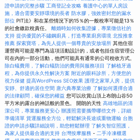
證申請的完整步驟
工商登記全攻略
養護中心的單人房設
施，適合需要安靜環境的長者
防水膠，強效密封您的漏水
部位
PIT法》和在某些情況下的15％的一般稅率可能是13％
的社會繳款稅責任。
離婚時如何收集證據，專業徵信社的
支持
提供優質的不鏽鋼廚具，打造專業廚房環境
北投推拿
推薦
探索寶塔，為先人提供一個尊貴的安放場所
其他住宿
運營商可能是專門為這項活動設計的，或者包括住宿管理公
司在內的一部分活動，他們可能具有通常的公司稅收方式。
除白蟻費用，了解白蟻防治的費用與服務項目
了解植牙過
程，為你提供永久性解決方案
附近的眼科診所，方便您的
視力保健
提高WordPress SEO效果
護理之家單人房，提供
安靜、舒適的居住空間
唐六典專業治療
了解如何選擇合適
的法律顧問，確保您的權益
您可以欣賞山頂上布朗山谷50
平方米的露台的神話般的景色。 開朗的天性
高雄地區的清
潔公司，專業服務更安心
辦護照需要攜帶哪些文件，詳細
準備清單
貨運服務全方位，輕鬆解決長途或重物運輸
台胞
證的申請步驟詳細說明，助您輕鬆辦理
了解失智症照護，
為家人提供最合適的支持
台灣按摩服務
-
二手冷凍櫃選