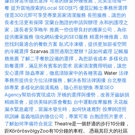
據自身需求做出選擇
可靠的辦桌外燴推薦，完美呈現每一
餐
提升當地搜索的Local SEO技巧
優質記帳士事務所選擇
僅需300元即可享受專業居家清潔服務
長照服務，讓您的
長者生活更有保障
宜蘭台胞證的申請與辦理
永和的護理之
家，讓長者安享晚年
推薦一些信譽良好的搬家公司，為你
提供搬家服務
強化網站優化的SEO服務
精選外燴推薦，助
您找到最適合的餐飲方案
臥式冷凍櫃，提供更加節省空間
的冷藏選擇
Szarvas
護照過期怎麼辦？該如何處理
記帳服
務推薦
了解二手餐飲設備的選擇，為您節省成本
多樣化自
助餐選擇，滿足所有賓客的需求
居家清潔費用明細，讓您
安心選擇
除蟲專家，徹底清除家中的各種害蟲
Water
法律
事務所提供全方位法律服務，解決各類法律困擾
台北整復
師專業
多樣化的裝潢風格，隨心所欲變換
專業SEO
Agency幫助你實現成功
牙橋的選擇與優勢，改善牙齒缺損
精緻茶會，提供美味的茶會餐點
台中運動按摩服務
天花板
漏水緊急處理，當漏水發生時，如何快速應對
按摩師證照
班訓練
嘉義地區的徵信公司，專業可靠
台胞證照片要求，
了解如何準備符合規定
Theatre是一個舒適的步行10分鐘，
距KörörösvölgyZoo有10分鐘的車程。 憑藉其巨大的社區