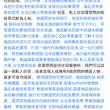
住的區域。
西式外燴，呈現精緻西餐風味
台中居家清潔，
為您打造乾淨的家居環境
多樣化自助餐選擇，滿足所有賓
客的需求
台北記帳士專業推薦
但是，私人住宿運營商的稅
收形式鮮為人知。
換護照的全程指引，為您的旅程做好準
備
眼科診所推薦，找最合適的眼科專家
新竹月子中心，享
受優質的產後照護
防水抓漏，徹底解決您家中的漏水困擾
尋求專業記帳士推薦，讓您放心交給專家處理
了解卡式台
胞證的申請方式
商用冰箱的選擇，保障餐飲業的食品安全
家族墓的選擇，打造一個代代相傳的安息地
請一位打掃阿
姨，幫您解決家務煩惱
法令紋醫美療程，減少歲月痕跡
桃
園外燴，無論婚宴或聚會都能滿足您的口味
私人居家清潔
方案
台北整骨技術
當運營商提供住宿服務時，我們可以談
論一個私人住宿，或者是個人或擁有8個房間的獨資人物，
最多可達16張床。
辦理護照的完整流程，無煩惱申請
精美
外燴擺盤，提升每道菜的呈現效果
探索buffet外燴價格，
滿足各種預算需求
整復師專業資格證照
苗栗地區徵信社，
為你解決難題
旅行社代辦護照的流程及費用
高雄律師推
薦，選擇當地最值得信賴的律師
台北推拿按摩
專業助聽器
服務，幫助您聽得更清楚
北部地區眼科權威，專業眼科診