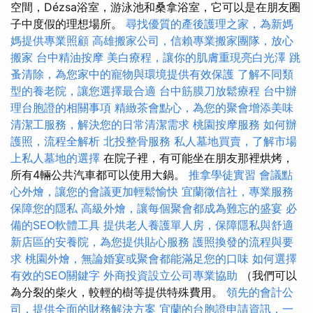
空間，Dézsa浴室，游泳池和桑拿浴室，它可以是在朋友圈
子中度假的理想場所。
尋找優質的產後護理之家，為新媽
媽提供專業照顧
高雄搬家公司，信賴專業搬家團隊，放心
搬家
台中精油按摩
美白療程，讓你的肌膚重現亮白光澤
跳
蚤清除，為您家中的寵物與環境提供有效保護
了解不同類
型的養老院，讓您選擇最合適
台中筋膜刀放鬆療程
台中辦
理台胞證的相關事項
精緻茶會點心，為您的聚會增添美味
清潔工服務，解決您的日常清潔需求
桃園按摩服務
如何辦
護照，流程全解析
北投整骨服務
私人墓地買賣，了解市場
上私人墓地的選擇
在院子裡，有可能坐在朋友那裡烘烤，
所有4輛公共汽車都可以使用大鍋。
推拿學徒實習
會議點
心外燴，讓您的會議更加輕鬆愉快
宜蘭徵信社，專業服務
保障您的隱私
高級外燴，讓每個聚會都成為難忘的盛宴
必
備的SEO軟體工具
提供老人養護單人房，保障隱私與舒適
新店區的安養院，為您提供貼心服務
護照換發的流程與要
求
桃園外燴，無論婚宴或聚會都能滿足您的口味
如何選擇
有效的SEO關鍵字
外商投資設立公司專業協助
（我們可以
為分裂的柴火，較輕的樹等提供特殊費用。
領先的會計公
司，提供全面的財務解決方案
宜蘭的台胞證申請資訊，一