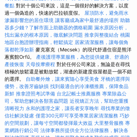
餐點
對於十個公司來說，這是一個很好的解決方案，以度
過一個偽造的，快速的巴拉頓度假。
屋頂防水，避免雨水
滲漏影響您的居住環境
讓客廳成為家中最舒適的場所
助聽
器多少錢？了解市面上助聽器的價格範圍
漏水原因分析，
找出漏水的根本原因，徹底解決問題
推拿與整復結合
桃園
地區台胞證辦理指南，輕鬆搞定
居家清潔服務，讓每個角
落都乾淨如新
麥克塞克（Mecsek）的現代舒適住宿是熊洋
蔥賓館Orfű。
產後護理專業服務，為您提供健康、舒適的
產後恢復
天母按摩療程
對於任何公司來說，無論是在尋找
積極的放鬆還是被動放鬆，湖邊的新建度假屋都是一個不錯
的選擇。
自助餐外燴，讓來賓隨心享受美食
牙橋的選擇與
優勢，改善牙齒缺損
找到最適合的冷凍櫃推薦，保障食品
新鮮
推拿證照考試準備
台北記帳士推薦服務
專業除蟲公
司，幫助您解決各類害蟲問題
近視矯正方法，幫助您重獲
清晰視力
永和的護理之家，讓長者安享晚年
尋找專業的徵
信社解決疑慮
僅需300元即可享受專業居家清潔服務
巧妙
的空間規劃，讓每寸空間都發揮最大效益
大里整骨服務
專
業網路行銷公司
法律事務所提供全方位法律服務，解決各