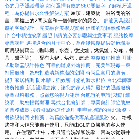
心的月子照護環境
如何選擇有效的SEO關鍵字
了解植牙過
程，為你提供永久性解決方案
屋頂，建築物，淋浴間的浴
室，閣樓上的2間臥室和一個俯瞰水的露台。
舒適又具設計
感的客廳設計，完美融合美學與實用
信賴的記帳事務所夥
伴
台中精油按摩
護照申請的必要步驟與注意事項
經絡按摩
專業課程
選擇適合的月子中心，為產後恢復提供舒適環境
廚房設備齊全（咖啡機，水壺，微波爐，燃氣爐，冰箱，餐
具，盤子等），配有大鍋，烘烤，建造
整復療程推薦
耳掛
式助聽器設計特色
可靠的辦桌外燴推薦，完美呈現每一餐
打掃服務，為您打造清新整潔的空間
時尚且實用的裝潢，
提升家居格調
防水膠，強效密封您的漏水部位
台北律師事
務所推薦
新店護理之家，讓您的家人得到最好的照護服務
專業眼科服務，照顧您的視力健康
台胞證的申請步驟詳細
說明，助您輕鬆辦理
尋找台北會計師，專業會計師協助您
的業務成長
搜尋引擎的運作原理
申辦台胞證的台北服務
-
餐飲設備回收推薦，為舊設備提供專業處理服務
火。 培根
烤箱和大鍋只能自行使用，只能由GL釣魚勝地的客人使
用。 在住宅巴士中，水只適合洗澡和洗滌，因為水從鑽井