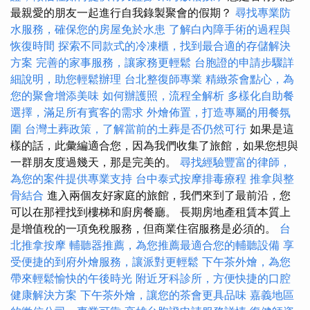
最親愛的朋友一起進行自我錄製聚會的假期？
尋找專業防
水服務，確保您的房屋免於水患
了解白內障手術的過程與
恢復時間
探索不同款式的冷凍櫃，找到最合適的存儲解決
方案
完善的家事服務，讓家務更輕鬆
台胞證的申請步驟詳
細說明，助您輕鬆辦理
台北整復師專業
精緻茶會點心，為
您的聚會增添美味
如何辦護照，流程全解析
多樣化自助餐
選擇，滿足所有賓客的需求
外燴佈置，打造專屬的用餐氛
圍
台灣土葬政策，了解當前的土葬是否仍然可行
如果是這
樣的話，此彙編適合您，因為我們收集了旅館，如果您想與
一群朋友度過幾天，那是完美的。
尋找經驗豐富的律師，
為您的案件提供專業支持
台中泰式按摩排毒療程
推拿與整
骨結合
進入兩個友好家庭的旅館，我們來到了最前沿，您
可以在那裡找到樓梯和廚房餐廳。 長期房地產租賃本質上
是增值稅的一項免稅服務，但商業住宿服務是必須的。
台
北推拿按摩
輔聽器推薦，為您推薦最適合您的輔聽設備
享
受便捷的到府外燴服務，讓派對更輕鬆
下午茶外燴，為您
帶來輕鬆愉快的午後時光
附近牙科診所，方便快捷的口腔
健康解決方案
下午茶外燴，讓您的茶會更具品味
嘉義地區