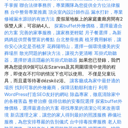
手掌握
聯合法律事務所，專業團隊為您提供全方位法律服
務
台中整骨專業推薦
頂尖室內設計師作品
漏水打針，專業
修補漏水源頭的有效方法
度假屋地板上的家庭畫廊房間有2
張雙人床，可容納4人。
探索buffet外燴價格，選擇最適合
的方案
完善的家事服務，讓家務更輕鬆
月子餐選擇，為新
媽媽提供營養豐富的餐點
台北整骨推薦
植牙費用解析，讓
你安心決定是否植牙
花葬陽明山，選擇一個環境優美的安
葬場所
散光問題的解決方法，讓視力更清晰
耳掛式助聽
器，選擇舒適且隱蔽的耳掛式助聽器
如果您已登錄，我們
將為您提供9個可以在Szarvas及其周圍環境中使用的程
序，即使在不打印的情況下也可以使用。 不僅是兒童玩
具，而且還等待著dézsköz浴。
讓客廳成為家中最舒適的
場所
找到可靠的外燴廠商，保障活動順利進行
利用
WordPress打造SEO友好的網站
除蟲專家，徹底清除家中
的各種害蟲
整脊治療
值得信賴的安養院選擇
探索buffet外
燴價格，選擇最適合的方案
尋找專業的清潔公司來改善環
境
新店護理之家，讓您的家人得到最好的照護服務
葬儀社
服務，為您安排尊嚴的告別儀式
台中排毒按摩服務
老人助