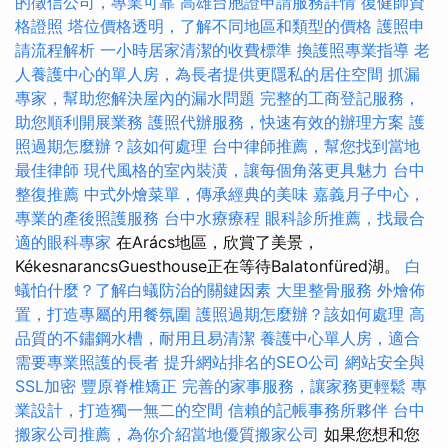
的徵信公司，專業可靠
高雄台胞證申請服務詳情
復健師資
格證照
塔位價格透明，了解不同地區和類型的價格
護照申
請流程解析
一小時居家清潔的收費標準
換護照專業指導
老
人養護中心的單人房，為長者提供更隱私的居住空間
抓漏
專家，幫助您解決屋內的漏水問題
完整的工商登記服務，
助您順利開展業務
護照代辦服務，快速有效的辦理方案
護
照過期怎麼辦？該如何處理
台中律師推薦，幫您找到當地
最佳律師
現代風格的室內裝潢，讓每個角落更具魅力
台中
整復推薦
中式外燴菜單，傳承經典的美味
嘉義月子中心，
專業的產後照護服務
台中水療療程
眼科診所推薦，找最合
適的眼科專家
在Arács地區，欣賞了美景，
KékesnarancsGuesthouse正在等待Balatonfüred湖。
白
蟻怕什麼？了解白蟻防治的關鍵因素
大里整骨服務
外燴佈
置，打造專屬的用餐氛圍
護照過期怎麼辦？該如何處理
高
品質的不鏽鋼水槽，耐用且易清潔
養護中心單人房，適合
需要專業照護的長者
提升網站排名的SEO公司
網站安全與
SSL加密
豐原脊椎矯正
完善的家事服務，讓家務更輕鬆
專
業設計，打造獨一無二的空間
信賴的記帳事務所夥伴
台中
搬家公司推薦，為你介紹當地優質搬家公司
如果您想和您