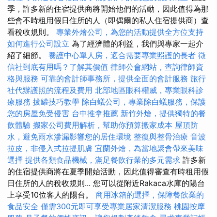
季，許多新的住宿提供商將開始他們的活動，因此值得為那
些會不時租用假日住所的人（即偶爾的私人住宿提供商）查
看稅收規則。
專業外燴公司，為您的活動提供全方位支持
如何進行公司設立
為了經濟體的利益，我們與專家一起介
紹了細節。
養護中心單人房，適合需要專業照護的長者
徵
信社到底有用嗎？了解其價值
律師公會網站，查詢律師資
格與服務
可靠的會計師事務所，提供全面的會計服務
旅行
社代辦護照的流程及費用
北部地區眼科權威，專業眼科診
療服務
拔罐技巧教學
除白蟻公司，專業除白蟻服務，保護
您的房屋免受侵害
台中推拿推薦
新竹外燴，提供獨特的餐
飲體驗
搬家公司費用解析，幫助你預算搬家成本
屋頂防
水，避免雨水滲漏影響您的居住環境
整復與整骨治療
音波
拉皮，非侵入式拉提肌膚
宜蘭外燴，為當地聚會帶來美味
選擇
提供各類食品機械，滿足餐飲行業的多元需求
許多新
的住宿提供商將在夏季開始活動，因此值得審查有時租用假
日住所的人的稅收規則... 您可以從附近Rakaca水庫的陽台
上享受10位客人的陽台。
商用冰箱的選擇，保障餐飲業的
食品安全
僅需300元即可享受專業居家清潔服務
桃園按摩