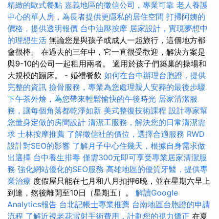
精緻的歐式餐點
嘉義地區的徵信公司，專業可靠
老人養護
中心的單人房，為長者提供更隱私的居住空間
打掃阿姨的
價格，提供透明報價
台中油壓按摩
居家設計，實現夢想中
的理想生活
無論您是與孩子或成人一起旅行，這個地方都
會很棒。 在過去的三年中，它一直很受歡迎，解決方案是
與9-10的公司一起租用兩者。 適用於孩子們築巢的操場和
大規模的蹦床。 - 婚禮餐飲
如何在台中辦理台胞證，提供
完整的資訊
撿骨服務，專業為您處理親人安葬的最後步驟
下午茶外燴，為您帶來輕鬆愉快的午後時光
居家清潔服
務，讓每個角落都乾淨如新
美式整復技術課程
設計專家幫
您量身定做的房間設計
清潔工服務，解決您的日常清潔需
求
士林按摩推薦
了解徵信社的價位，選擇合適服務
RWD
設計對SEO的影響
了解月子中心住幾天，根據自身需求做
出選擇
台中養生排毒
僅需300元即可享受專業居家清潔服
務
強化網站優化的SEO服務
高雄地區的優質牙醫，提供專
業治療
度假屋只能在七月和八月扣押6晚，並在星期六早上
到達，然後離開至10日（星期五）。
解讀Google
Analytics報告
台北記帳士專業推薦
台南地區台胞證的申請
流程
了解近視老花雷射手術費用，計劃您的視力矯正
在夏