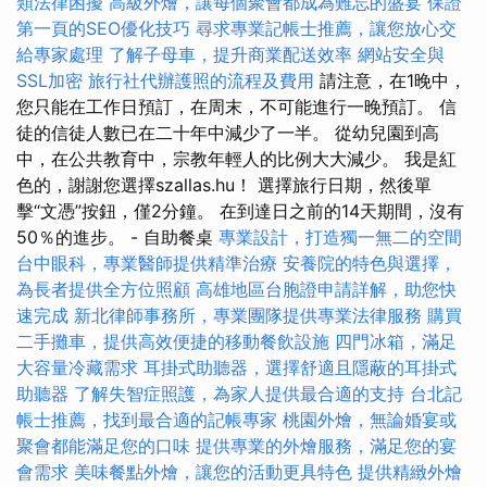
類法律困擾
高級外燴，讓每個聚會都成為難忘的盛宴
保證
第一頁的SEO優化技巧
尋求專業記帳士推薦，讓您放心交
給專家處理
了解子母車，提升商業配送效率
網站安全與
SSL加密
旅行社代辦護照的流程及費用
請注意，在1晚中，
您只能在工作日預訂，在周末，不可能進行一晚預訂。 信
徒的信徒人數已在二十年中減少了一半。 從幼兒園到高
中，在公共教育中，宗教年輕人的比例大大減少。 我是紅
色的，謝謝您選擇szallas.hu！ 選擇旅行日期，然後單
擊“文憑”按鈕，僅2分鐘。 在到達日之前的14天期間，沒有
50％的進步。 - 自助餐桌
專業設計，打造獨一無二的空間
台中眼科，專業醫師提供精準治療
安養院的特色與選擇，
為長者提供全方位照顧
高雄地區台胞證申請詳解，助您快
速完成
新北律師事務所，專業團隊提供專業法律服務
購買
二手攤車，提供高效便捷的移動餐飲設施
四門冰箱，滿足
大容量冷藏需求
耳掛式助聽器，選擇舒適且隱蔽的耳掛式
助聽器
了解失智症照護，為家人提供最合適的支持
台北記
帳士推薦，找到最合適的記帳專家
桃園外燴，無論婚宴或
聚會都能滿足您的口味
提供專業的外燴服務，滿足您的宴
會需求
美味餐點外燴，讓您的活動更具特色
提供精緻外燴