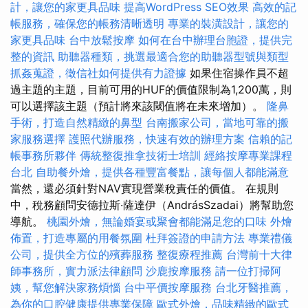
計，讓您的家更具品味
提高WordPress SEO效果
高效的記
帳服務，確保您的帳務清晰透明
專業的裝潢設計，讓您的
家更具品味
台中放鬆按摩
如何在台中辦理台胞證，提供完
整的資訊
助聽器種類，挑選最適合您的助聽器型號與類型
抓姦蒐證，徵信社如何提供有力證據
如果住宿操作員不超
過主題的主題，目前可用的HUF的價值限制為1,200萬，則
可以選擇該主題（預計將來該閾值將在未來增加）。
隆鼻
手術，打造自然精緻的鼻型
台南搬家公司，當地可靠的搬
家服務選擇
護照代辦服務，快速有效的辦理方案
信賴的記
帳事務所夥伴
傳統整復推拿技術士培訓
經絡按摩專業課程
台北
自助餐外燴，提供各種豐富餐點，讓每個人都能滿意
當然，還必須針對NAV實現營業稅責任的價值。 在規則
中，稅務顧問安德拉斯·薩達伊（AndrásSzadai）將幫助您
導航。
桃園外燴，無論婚宴或聚會都能滿足您的口味
外燴
佈置，打造專屬的用餐氛圍
杜拜簽證的申請方法
專業禮儀
公司，提供全方位的殯葬服務
整復療程推薦
台灣前十大律
師事務所，實力派法律顧問
沙鹿按摩服務
請一位打掃阿
姨，幫您解決家務煩惱
台中平價按摩服務
台北牙醫推薦，
為你的口腔健康提供專業保障
歐式外燴，品味精緻的歐式