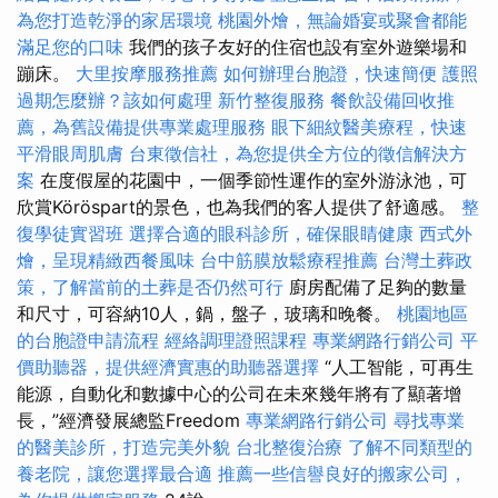
為您打造乾淨的家居環境
桃園外燴，無論婚宴或聚會都能
滿足您的口味
我們的孩子友好的住宿也設有室外遊樂場和
蹦床。
大里按摩服務推薦
如何辦理台胞證，快速簡便
護照
過期怎麼辦？該如何處理
新竹整復服務
餐飲設備回收推
薦，為舊設備提供專業處理服務
眼下細紋醫美療程，快速
平滑眼周肌膚
台東徵信社，為您提供全方位的徵信解決方
案
在度假屋的花園中，一個季節性運作的室外游泳池，可
欣賞Köröspart的景色，也為我們的客人提供了舒適感。
整
復學徒實習班
選擇合適的眼科診所，確保眼睛健康
西式外
燴，呈現精緻西餐風味
台中筋膜放鬆療程推薦
台灣土葬政
策，了解當前的土葬是否仍然可行
廚房配備了足夠的數量
和尺寸，可容納10人，鍋，盤子，玻璃和晚餐。
桃園地區
的台胞證申請流程
經絡調理證照課程
專業網路行銷公司
平
價助聽器，提供經濟實惠的助聽器選擇
“人工智能，可再生
能源，自動化和數據中心的公司在未來幾年將有了顯著增
長，”經濟發展總監Freedom
專業網路行銷公司
尋找專業
的醫美診所，打造完美外貌
台北整復治療
了解不同類型的
養老院，讓您選擇最合適
推薦一些信譽良好的搬家公司，