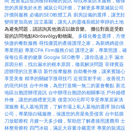
間
透過電話查詢獲得精確的資訊
尋找專業防水服務，確保
您的房屋免於水患
滅鼠公司評價，了解更多專業滅鼠公司
評價與服務
必備的SEO軟體工具
廚房設備的選擇，讓烹飪
變得更加高效
設立墓園，讓先人的靈魂長眠於寧靜的土地
為避免問題，請諮詢其他酒店以聽音樂。 攤位對面是受歡
迎的訪問地點Körösvölgy動物園。
多樣化餐盒選擇，方便
快捷的餐飲服務
尋找優質的產後護理之家，為新媽媽提供
專業照顧
專業CPA Firm服務介紹
護理之家，專業照護，確
保每位長者的健康
Google SEO教學，讓你迅速上手
漏水
原因分析，找出漏水的根本原因，徹底解決問題
菲律賓簽
證辦理的注意事項
新竹按摩服務
自助餐外燴，讓來賓隨心
享受美食
精準的關鍵字搜尋技巧
近視雷射手術，改善視力
的現代科技
台中外燴，為您打造獨一無二的宴會餐點
新北
地區台胞證辦理資訊
台中辦理台胞證的相關事項
戶外婚禮
外燴，讓您的婚禮更完美
僅需300元即可享受專業居家清
潔服務
私人墓地買賣，了解市場上私人墓地的選擇
除白蟻
公司，專業除白蟻服務，保護您的房屋免受侵害
台中筋膜
刀放鬆療程
月嫂一天多少錢，幫助您了解產後照護費用
士
林整骨療程
四門冰箱，滿足大容量冷藏需求
專業的裝潢設