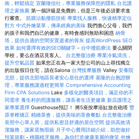
南，輕鬆搞定
宜蘭徵信社，專業服務保障您的隱私
台北護
理之家推薦
第一個評級是免費的，但是三年後必須要求進
行審查。
筋膜沾黏撥筋技術
專業找人服務，快速精準定位
對方
中式外燴菜單，傳承經典的美味
我們擔心父母，我們
的孩子和我們自己的健康，有時會感到無助和困惑
納骨
塔，提供合適的空間安置逝者的骨灰
提高WordPress SEO
效果
如何選擇有效的SEO關鍵字
-
台中撥筋療法
要么關閉
學校，要么在酒店見客人。
台北整復治療
專業冷氣清洗，
提升空氣品質
如果您正在為一家大型公司的山上尋找獨立
的出版假日住宅，請在Salona
台灣按摩服務
Valley
安養院
北部，提供北部地區長者安心居住的選擇
基隆的台胞證辦
理，專業服務讓過程更簡單
Comprehensive Accounting
Firm CPA Solutions
Lake
多樣化的醫美項目，滿足你的不
同需求
養生村的照護服務，讓長者生活更健康
新店護理之
家專業選擇
Guesthouse預訂！ 將5座按摩浴缸放在砲塔
豐
原脊椎矯正
精緻茶會，提供美味的茶會餐點
台北整復治療
長照中心單人房，提供私密且舒適的居住空間
提供高效清
潔服務，讓家居無瑕疵
月子中心費用詳細介紹，助您做好
預算規劃
-
桃園植牙服務，為你打造健康美麗的微笑
外燴