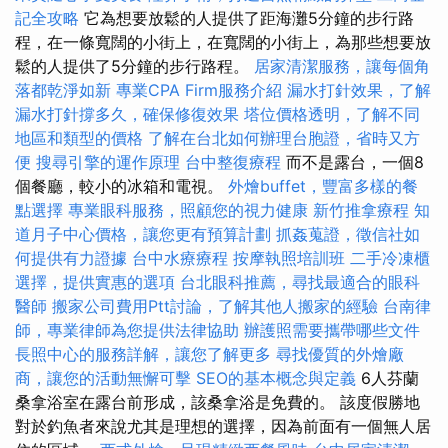
記全攻略
它為想要放鬆的人提供了距海灘5分鐘的步行路
程，在一條寬闊的小街上，在寬闊的小街上，為那些想要放
鬆的人提供了5分鐘的步行路程。
居家清潔服務，讓每個角
落都乾淨如新
專業CPA Firm服務介紹
漏水打針效果，了解
漏水打針撐多久，確保修復效果
塔位價格透明，了解不同
地區和類型的價格
了解在台北如何辦理台胞證，省時又方
便
搜尋引擎的運作原理
台中整復療程
而不是露台，一個8
個餐廳，較小的冰箱和電視。
外燴buffet，豐富多樣的餐
點選擇
專業眼科服務，照顧您的視力健康
新竹推拿療程
知
道月子中心價格，讓您更有預算計劃
抓姦蒐證，徵信社如
何提供有力證據
台中水療療程
按摩執照培訓班
二手冷凍櫃
選擇，提供實惠的選項
台北眼科推薦，尋找最適合的眼科
醫師
搬家公司費用Ptt討論，了解其他人搬家的經驗
台南律
師，專業律師為您提供法律協助
辦護照需要攜帶哪些文件
長照中心的服務詳解，讓您了解更多
尋找優質的外燴廠
商，讓您的活動無懈可擊
SEO的基本概念與定義
6人芬蘭
桑拿浴室在露台前形成，該桑拿浴是免費的。 該度假勝地
對於釣魚者來說尤其是理想的選擇，因為前面有一個無人居