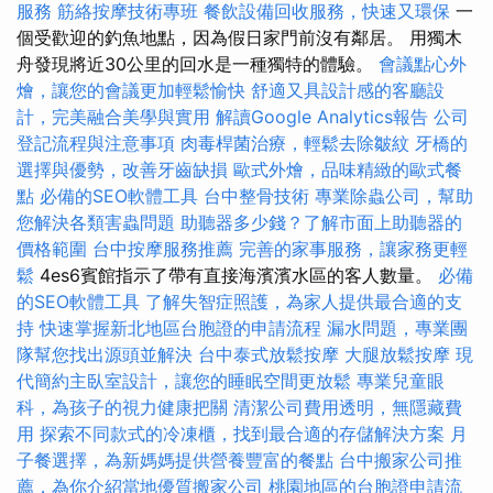
服務
筋絡按摩技術專班
餐飲設備回收服務，快速又環保
一
個受歡迎的釣魚地點，因為假日家門前沒有鄰居。 用獨木
舟發現將近30公里的回水是一種獨特的體驗。
會議點心外
燴，讓您的會議更加輕鬆愉快
舒適又具設計感的客廳設
計，完美融合美學與實用
解讀Google Analytics報告
公司
登記流程與注意事項
肉毒桿菌治療，輕鬆去除皺紋
牙橋的
選擇與優勢，改善牙齒缺損
歐式外燴，品味精緻的歐式餐
點
必備的SEO軟體工具
台中整骨技術
專業除蟲公司，幫助
您解決各類害蟲問題
助聽器多少錢？了解市面上助聽器的
價格範圍
台中按摩服務推薦
完善的家事服務，讓家務更輕
鬆
4es6賓館指示了帶有直接海濱濱水區的客人數量。
必備
的SEO軟體工具
了解失智症照護，為家人提供最合適的支
持
快速掌握新北地區台胞證的申請流程
漏水問題，專業團
隊幫您找出源頭並解決
台中泰式放鬆按摩
大腿放鬆按摩
現
代簡約主臥室設計，讓您的睡眠空間更放鬆
專業兒童眼
科，為孩子的視力健康把關
清潔公司費用透明，無隱藏費
用
探索不同款式的冷凍櫃，找到最合適的存儲解決方案
月
子餐選擇，為新媽媽提供營養豐富的餐點
台中搬家公司推
薦，為你介紹當地優質搬家公司
桃園地區的台胞證申請流