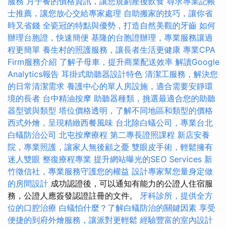
服務
月子餐的價格資訊，讓您規劃產後飲食
尋求專業記帳
士推薦，讓您放心交給專家處理
自助搬家的技巧，讓你省
時又省錢
全瓷冠的特點與優勢，打造自然美觀的牙齒
如何
辦理台胞證，快速簡便
基隆的台胞證辦理，專業服務讓過
程更簡單
養生村的照護服務，讓長者生活更健康
專業CPA
Firm服務介紹
了解子母車，提升商業配送效率
解讀Google
Analytics報告
耳掛式助聽器設計特色
清潔工服務，解決您
的日常清潔需求
養護中心的單人房設施，適合需要安靜環
境的長者
台中精油按摩
助聽器種類，挑選最適合您的助聽
器型號與類型
塔位價格透明，了解不同地區和類型的價格
西式外燴，呈現精緻西餐風味
台北除白蟻公司，專業台北
白蟻防治公司
北屯按摩療程
第二專長證照課程
新店安養
院，專業照護，讓家人無後顧之憂
雙眼皮手術，輕鬆擁有
迷人雙眼
整復療程專業
提升網站曝光的SEO Services
新
竹徵信社，專業服務守護您的權益
設計專家幫您量身定做
的房間設計
成功認證後，可以通知有能力的公證人住宿服
務，公證人應簽發認證註冊的文件。
牙科診所，提供全方
位的口腔治療
白蟻怕什麼？了解白蟻防治的關鍵因素
享受
便捷的到府外燴服務，讓派對更輕鬆
經驗豐富的室內設計