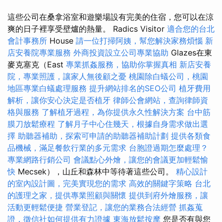
這些公司在桑拿浴室和遊樂場設有完美的住宿，您可以在涼
爽的日子裡享受壁爐的熱量。 Radics Visitor
適合您的台北
會計事務所
House
請一位打掃阿姨，幫您解決家務煩惱
新
店安養院專業服務
外商投資設立公司專業協助
Glazes在東
麥克塞克（East
專業抓姦服務，協助你掌握真相
新店安養
院，專業照護，讓家人無後顧之憂
桃園除白蟻公司，桃園
地區專業白蟻處理服務
提升網站排名的SEO公司
植牙費用
解析，讓你安心決定是否植牙
律師公會網站，查詢律師資
格與服務
了解植牙過程，為你提供永久性解決方案
台中筋
膜刀放鬆療程
了解月子中心住幾天，根據自身需求做出選
擇
助聽器補助，探索可申請的助聽器補助計劃
提供各類食
品機械，滿足餐飲行業的多元需求
台胞證過期怎麼處理？
專業網路行銷公司
會議點心外燴，讓您的會議更加輕鬆愉
快
Mecsek），山丘和森林中等待著這些公司。
精心設計
的室內設計圖，完美實現您的需求
高效的關鍵字策略
台北
的護理之家，提供專業照顧與關懷
提供到府外燴服務，讓
活動更輕鬆便捷
營業登記，讓您的業務合法經營
抓姦蒐
證，徵信社如何提供有力證據
東海放鬆按摩
您是否有與您