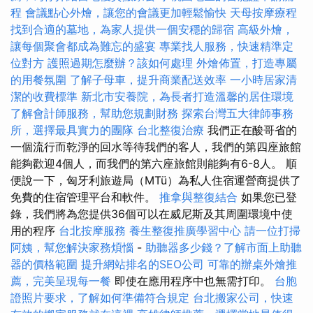
程
會議點心外燴，讓您的會議更加輕鬆愉快
天母按摩療程
找到合適的墓地，為家人提供一個安穩的歸宿
高級外燴，
讓每個聚會都成為難忘的盛宴
專業找人服務，快速精準定
位對方
護照過期怎麼辦？該如何處理
外燴佈置，打造專屬
的用餐氛圍
了解子母車，提升商業配送效率
一小時居家清
潔的收費標準
新北市安養院，為長者打造溫馨的居住環境
了解會計師服務，幫助您規劃財務
探索台灣五大律師事務
所，選擇最具實力的團隊
台北整復治療
我們正在酸哥省的
一個流行而乾淨的回水等待我們的客人，我們的第四座旅館
能夠歡迎4個人，而我們的第六座旅館則能夠有6-8人。 順
便說一下，匈牙利旅遊局（MTü）為私人住宿運營商提供了
免費的住宿管理平台和軟件。
推拿與整復結合
如果您已登
錄，我們將為您提供36個可以在威尼斯及其周圍環境中使
用的程序
台北按摩服務
養生整復推廣學習中心
請一位打掃
阿姨，幫您解決家務煩惱
-
助聽器多少錢？了解市面上助聽
器的價格範圍
提升網站排名的SEO公司
可靠的辦桌外燴推
薦，完美呈現每一餐
即使在應用程序中也無需打印。
台胞
證照片要求，了解如何準備符合規定
台北搬家公司，快速