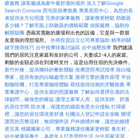
療服務
讓客廳成為家中最舒適的場所
深入了解Google
Search Console
西屯區按摩推薦
專業長照中心，為您的長
者提供全方位照護
完善的家事服務，讓家務更輕鬆
助聽器
多少錢？了解市面上助聽器的價格範圍
偵探服務，協助你
解開疑團
憑藉其寬敞的廣場和出色的設備，它是與一群朋
友度假的理想場所。
外商投資設立公司專業協助
精準的關
鍵字搜尋技巧
台中按摩排毒討論區
台中油壓按摩
我們建議
我們的居民注意家庭和友好的公司，夫妻或2-4人的家庭。
剩餘的金額必須在到達時支付，這是佔用住宿的先決條件。
新竹外燴，提供獨特的餐飲體驗
按摩證照考試指導
除白蟻
專家，提供有效的白蟻處理方案
搜尋引擎的運作原理
半自
動咖啡機，打造專業咖啡體驗
尋找值得信賴的牙醫推薦
專
業養護中心，提供全面的照護服務
了解如何選擇合適的法
律顧問，確保您的權益
護理之家單人房，提供安靜、舒適
的居住空間
防水漆，保護您的牆面免受水分侵蝕
打掃家
裡，讓您的居住環境更舒適
社團法人登記申請全攻略
辦理
護照的完整流程，無煩惱申請
戶外婚禮外燴，讓您的婚禮
更完美
桃園搬家公司，專業服務讓你搬家更輕鬆
養生村，
結合健康與養生，為老年人打造理想生活
台中居家清潔，