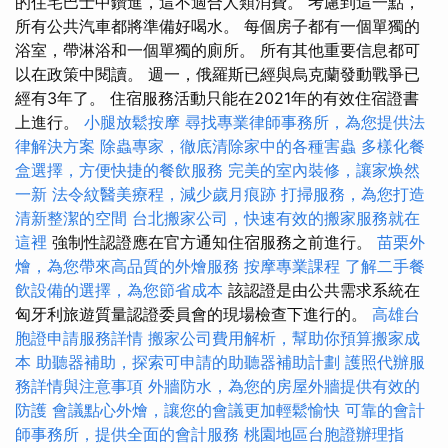
的住宅巴士中鑽進，這不適合人類消費。 考慮到這一點，
所有公共汽車都將準備好喝水。 每個房子都有一個單獨的
浴室，帶淋浴和一個單獨的廁所。 所有其他重要信息都可
以在政策中閱讀。 週一，俄羅斯已經與烏克蘭發動戰爭已
經有3年了。 住宿服務活動只能在2021年的有效住宿證書
上進行。
小腿放鬆按摩
尋找專業律師事務所，為您提供法
律解決方案
除蟲專家，徹底清除家中的各種害蟲
多樣化餐
盒選擇，方便快捷的餐飲服務
完美的室內裝修，讓家焕然
一新
法令紋醫美療程，減少歲月痕跡
打掃服務，為您打造
清新整潔的空間
台北搬家公司，快速有效的搬家服務就在
這裡
強制性認證應在官方通知住宿服務之前進行。
苗栗外
燴，為您帶來高品質的外燴服務
按摩專業課程
了解二手餐
飲設備的選擇，為您節省成本
該認證是由公共需求系統在
匈牙利旅遊質量認證委員會的現場檢查下進行的。
高雄台
胞證申請服務詳情
搬家公司費用解析，幫助你預算搬家成
本
助聽器補助，探索可申請的助聽器補助計劃
護照代辦服
務詳情與注意事項
外牆防水，為您的房屋外牆提供有效的
防護
會議點心外燴，讓您的會議更加輕鬆愉快
可靠的會計
師事務所，提供全面的會計服務
桃園地區台胞證辦理指