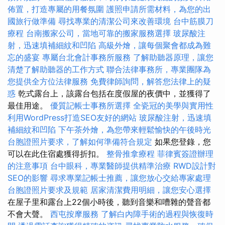
佈置，打造專屬的用餐氛圍
護照申請所需材料，為您的出
國旅行做準備
尋找專業的清潔公司來改善環境
台中筋膜刀
療程
台南搬家公司，當地可靠的搬家服務選擇
玻尿酸注
射，迅速填補細紋和凹陷
高級外燴，讓每個聚會都成為難
忘的盛宴
專屬台北會計事務所服務
了解助聽器原理，讓您
清楚了解助聽器的工作方式
聯合法律事務所，專業團隊為
您提供全方位法律服務
免費律師詢問，解答您法律上的疑
惑
乾式露台上，該露台包括在度假屋的夜價中，並獲得了
最佳用途。
優質記帳士事務所選擇
全瓷冠的美學與實用性
利用WordPress打造SEO友好的網站
玻尿酸注射，迅速填
補細紋和凹陷
下午茶外燴，為您帶來輕鬆愉快的午後時光
台胞證照片要求，了解如何準備符合規定
如果您登錄，您
可以在此住宿處獲得折扣。
整骨推拿療程
菲律賓簽證辦理
的注意事項
台中眼科，專業醫師提供精準治療
RWD設計對
SEO的影響
尋求專業記帳士推薦，讓您放心交給專家處理
台胞證照片要求及規範
居家清潔費用明細，讓您安心選擇
在屋子里和露台上22個小時後，聽到音樂和嘈雜的聲音都
不會大聲。
西屯按摩服務
了解白內障手術的過程與恢復時