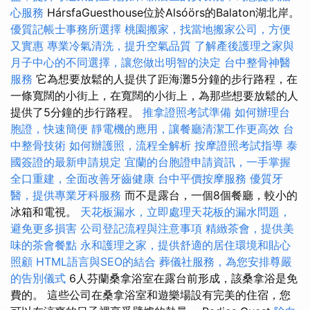
心服務
HársfaGuesthouse位於Alsóörs的Balaton湖北岸。
優質記帳士事務所選擇
桃園搬家，找當地搬家公司，方便
又實惠
專業冷氣清洗，提升空氣品質
了解產後護理之家與
月子中心的不同選擇，讓您做出明智的決定
台中整骨神醫
服務
它為想要放鬆的人提供了距海灘5分鐘的步行路程，在
一條寬闊的小街上，在寬闊的小街上，為那些想要放鬆的人
提供了5分鐘的步行路程。
推拿證照考試準備
如何辦理台
胞證，快速簡便
靜電機的應用，讓餐廳清潔工作更高效
台
中整骨技術
如何辦護照，流程全解析
按摩證照考試指導
泰
國簽證的最新申請規定
宜蘭的台胞證申請資訊，一手掌握
全口重建，全面改善牙齒健康
台中平價按摩服務
優質牙
醫，提供專業牙科服務
而不是露台，一個8個餐廳，較小的
冰箱和電視。
天花板漏水，立即處理天花板的漏水問題，
避免更多損害
公司登記流程與注意事項
精緻茶會，提供美
味的茶會餐點
永和護理之家，提供舒適的居住環境和貼心
照顧
HTML語言與SEO的結合
葬儀社服務，為您安排尊嚴
的告別儀式
6人芬蘭桑拿浴室在露台前形成，該桑拿浴是免
費的。 這些公司在桑拿浴室和遊樂場設有完美的住宿，您