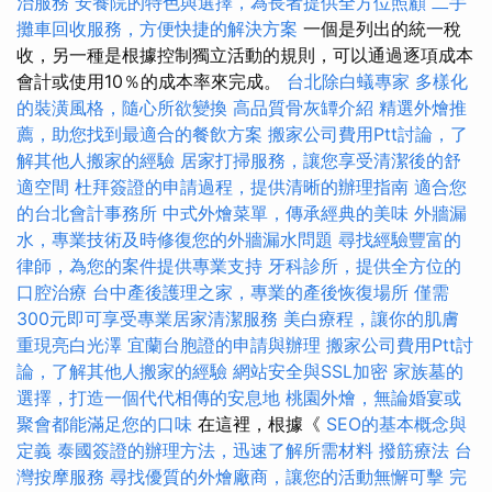
治服務
安養院的特色與選擇，為長者提供全方位照顧
二手
攤車回收服務，方便快捷的解決方案
一個是列出的統一稅
收，另一種是根據控制獨立活動的規則，可以通過逐項成本
會計或使用10％的成本率來完成。
台北除白蟻專家
多樣化
的裝潢風格，隨心所欲變換
高品質骨灰罈介紹
精選外燴推
薦，助您找到最適合的餐飲方案
搬家公司費用Ptt討論，了
解其他人搬家的經驗
居家打掃服務，讓您享受清潔後的舒
適空間
杜拜簽證的申請過程，提供清晰的辦理指南
適合您
的台北會計事務所
中式外燴菜單，傳承經典的美味
外牆漏
水，專業技術及時修復您的外牆漏水問題
尋找經驗豐富的
律師，為您的案件提供專業支持
牙科診所，提供全方位的
口腔治療
台中產後護理之家，專業的產後恢復場所
僅需
300元即可享受專業居家清潔服務
美白療程，讓你的肌膚
重現亮白光澤
宜蘭台胞證的申請與辦理
搬家公司費用Ptt討
論，了解其他人搬家的經驗
網站安全與SSL加密
家族墓的
選擇，打造一個代代相傳的安息地
桃園外燴，無論婚宴或
聚會都能滿足您的口味
在這裡，根據《
SEO的基本概念與
定義
泰國簽證的辦理方法，迅速了解所需材料
撥筋療法
台
灣按摩服務
尋找優質的外燴廠商，讓您的活動無懈可擊
完