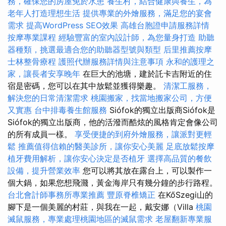
務，確保您的房屋免於水患
養生村，結合健康與養生，為
老年人打造理想生活
提供專業的外燴服務，滿足您的宴會
需求
提高WordPress SEO效果
高雄台胞證申請服務詳情
按摩專業課程
經驗豐富的室內設計師，為您量身打造
助聽
器種類，挑選最適合您的助聽器型號與類型
后里推薦按摩
士林整骨療程
護照代辦服務詳情與注意事項
永和的護理之
家，讓長者安享晚年
在巨大的池塘，建於託卡吉附近的住
宿是密碼，您可以在其中放鬆並獲得樂趣。
清潔工服務，
解決您的日常清潔需求
桃園搬家，找當地搬家公司，方便
又實惠
台中排毒養生館服務
Siófok的獨立出版商Siófok是
Siófok的獨立出版商，他的活潑而酷炫的風格肯定會像公司
的所有成員一樣。
享受便捷的到府外燴服務，讓派對更輕
鬆
推薦值得信賴的醫美診所，讓你安心美麗
足底放鬆按摩
植牙費用解析，讓你安心決定是否植牙
選擇高品質的餐飲
設備，提升營業效率
您可以將其放在露台上，可以製作一
個大鍋，如果您想飛濺，黃金海岸只有幾分鐘的步行路程。
台北會計師事務所專業推薦
豐原脊椎矯正
在KőSzegi山的
腳下是一個美麗的村莊，與我在一起，戴安娜（Villa
桃園
滅鼠服務，專業處理桃園地區的滅鼠需求
老屋翻新專業服