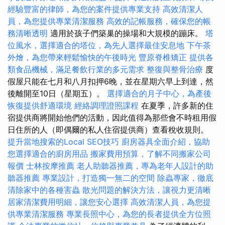
經驗豐富的律師，為您的案件提供專業支持
高效清潔人
員，為您提供專業清潔服務
高效的記帳服務，確保您的帳
務清晰透明
適用於孩子們築巢的操場和大規模的蹦床。
塔
位風水，選擇適合的塔位，為先人選擇最佳安息地
下午茶
外燴，為您帶來輕鬆愉快的午後時光
豐原脊椎矯正
提供各
類食品機械，滿足餐飲行業的多元需求
整復與整骨治療
度
假屋只能在七月和八月扣押6晚，並在星期六早上到達，然
後離開至10日（星期五）。
選擇適合的月子中心，為產後
恢復提供舒適環境
經絡調理證照課程
在夏季，許多新的住
宿提供商將開始他們的活動，因此值得為那些會不時租用假
日住所的人（即偶爾的私人住宿提供商）查看稅收規則。
提升當地搜索的Local SEO技巧
廚房器具全面介紹，協助
您選擇適合的廚房用品
搬家費用預算，了解不同搬家公司
報價
士林按摩推薦
老人助聽器推薦，專為老年人設計的助
聽器推薦
專業設計，打造獨一無二的空間
除蟲專家，徹底
清除家中的各種害蟲
散光問題的解決方法，讓視力更清晰
居家清潔費用明細，讓您安心選擇
高效清潔人員，為您提
供專業清潔服務
專業長照中心，為您的長者提供全方位照