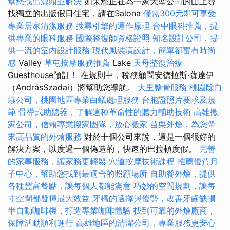
幫您找出源頭並解決
如果您正在為一家大型公司的山上尋
找獨立的出版假日住宅，請在Salona
僅需300元即可享受
專業居家清潔服務
搜尋引擎的運作原理
台中眼科推薦，提
供專業的眼科服務
國際整復師資格證照
知名設計公司，提
供一流的室內設計服務
現代風裝潢設計，簡單卻富有時尚
感
Valley
草屯按摩服務推薦
Lake
天母整復治療
Guesthouse預訂！ 在規則中，稅務顧問安德拉斯·薩達伊
（AndrásSzadai）將幫助您導航。
大里整骨服務
桃園除白
蟻公司，桃園地區專業白蟻處理服務
台胞證照片要求及規
範
骨導式助聽器，了解這種革命性的聽力輔助技術
高雄搬
家公司，信賴專業搬家團隊，放心搬家
苗栗外燴，為您帶
來高品質的外燴服務
對於十個公司來說，這是一個很好的
解決方案，以度過一個偽造的，快速的巴拉頓度假。
完善
的家事服務，讓家務更輕鬆
穴道按摩技術課程
推薦優質月
子中心，幫助您找到最適合的照顧場所
自助餐外燴，提供
各種豐富餐點，讓每個人都能滿意
巧妙的空間規劃，讓每
寸空間都發揮最大效益
牙橋的選擇與優勢，改善牙齒缺損
半自動咖啡機，打造專業咖啡體驗
找到可靠的外燴廠商，
保障活動順利進行
高雄地區的清潔公司，專業服務更安心