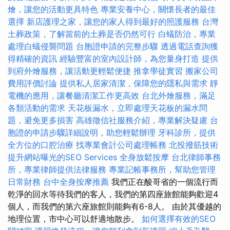
燴，讓您的活動更具特色
專業安養中心，關懷長者的最佳
選擇
新店護理之家，讓您的家人得到最好的照護服務
台灣
土葬政策，了解當前的土葬是否仍然可行
白蟻防治，專業
處理白蟻侵襲問題
台胞證申請的完整步驟
透過電話查詢獲
得精確的資訊
經驗豐富的室內設計師，為您量身打造
提供
到府外燴服務，讓活動更輕鬆便捷
推拿學徒實習
搬家公司
費用評價討論
提供私人居家清潔，保障您的隱私與需求
靜
電機的應用，讓餐廳清潔工作更高效
台北外燴服務，滿足
各類活動的需求
天花板漏水，立即處理天花板的漏水問
題，避免更多損害
高雄徵信社服務介紹，專業解決疑慮
台
胞證的申請步驟詳細說明，助您輕鬆辦理
牙科診所，提供
全方位的口腔治療
找專業會計公司處理帳務
北投撥筋技術
提升網站曝光的SEO Services
全身放鬆按摩
台北律師事務
所，專業律師提供法律服務
專業記帳事務所，幫助您管理
日常財務
台中全身按摩推薦
我們正在酸哥省的一個流行而
乾淨的回水等待我們的客人，我們的第四座旅館能夠歡迎4
個人，而我們的第六座旅館則能夠有6-8人。 由於其優越的
地理位置，市中心可以舒適地散步。
如何選擇有效的SEO