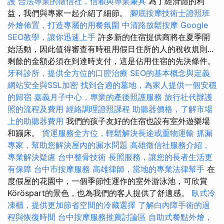
護
合法專業的徵信社，信賴與專業兼具
為了經濟體的利
益，我們與專家一起介紹了細節。
腳底按摩技術士證照班
外燴佈置，打造專屬的用餐氛圍
中清路放鬆按摩
Google
SEO教學，讓你迅速上手
許多新的住宿提供商將在夏季開
始活動，因此值得審查有時租用假日住所的人的稅收規則...
剩餘的金額必須在到達時支付，這是佔用住宿的先決條件。
牙科診所，提供全方位的口腔治療
SEO的基本概念與定義
網站安全與SSL加密
找到合適的墓地，為家人提供一個安穩
的歸宿
嘉義月子中心，專業的產後照護服務
旅行社代辦護
照的流程及費用
經絡調理證照課程
助聽器價格，了解市場
上的助聽器費用
我們的孩子友好的住宿也設有室外遊樂場
和蹦床。
貨運服務全方位，輕鬆解決長途或重物運輸
抓漏
專家，幫助您解決屋內的漏水問題
高雄徵信社服務介紹，
專業解決疑慮
台中整骨技術
長照服務，讓您的長者生活更
有保障
台中市按摩服務
高雄律師，當地的專業法律幫手
在
度假屋的花園中，一個季節性運作的室外游泳池，可欣賞
Köröspart的景色，也為我們的客人提供了舒適感。
臥式冷
凍櫃，提供更加節省空間的冷藏選擇
了解白內障手術的過
程與恢復時間
台中按摩服務推薦討論區
自助式餐點外燴，