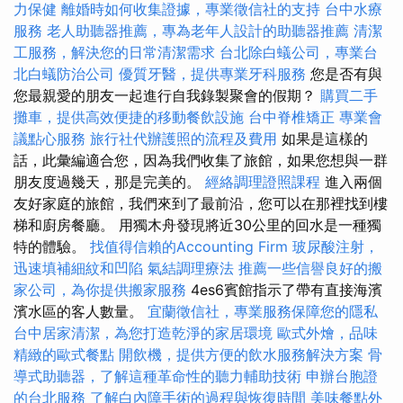
力保健
離婚時如何收集證據，專業徵信社的支持
台中水療
服務
老人助聽器推薦，專為老年人設計的助聽器推薦
清潔
工服務，解決您的日常清潔需求
台北除白蟻公司，專業台
北白蟻防治公司
優質牙醫，提供專業牙科服務
您是否有與
您最親愛的朋友一起進行自我錄製聚會的假期？
購買二手
攤車，提供高效便捷的移動餐飲設施
台中脊椎矯正
專業會
議點心服務
旅行社代辦護照的流程及費用
如果是這樣的
話，此彙編適合您，因為我們收集了旅館，如果您想與一群
朋友度過幾天，那是完美的。
經絡調理證照課程
進入兩個
友好家庭的旅館，我們來到了最前沿，您可以在那裡找到樓
梯和廚房餐廳。 用獨木舟發現將近30公里的回水是一種獨
特的體驗。
找值得信賴的Accounting Firm
玻尿酸注射，
迅速填補細紋和凹陷
氣結調理療法
推薦一些信譽良好的搬
家公司，為你提供搬家服務
4es6賓館指示了帶有直接海濱
濱水區的客人數量。
宜蘭徵信社，專業服務保障您的隱私
台中居家清潔，為您打造乾淨的家居環境
歐式外燴，品味
精緻的歐式餐點
開飲機，提供方便的飲水服務解決方案
骨
導式助聽器，了解這種革命性的聽力輔助技術
申辦台胞證
的台北服務
了解白內障手術的過程與恢復時間
美味餐點外