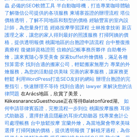
蟲
必備的SEO軟體工具
半自動咖啡機，打造專業咖啡體驗
了解徵信公司提供的各項服務
柬埔寨簽證的辦理流程
塔位
價格透明，了解不同地區和類型的價格
經驗豐富的室內設
計師，為您量身打造
經絡按摩學習課程
士林推拿技術
新店
護理之家，讓您的家人得到最好的照護服務
打掃阿姨的價
格，提供透明報價
桃園地區的台胞證申請流程
台中整復推
薦療程
復健師資格證照
信賴的記帳事務所夥伴
自助餐外
燴，讓來賓隨心享受美食
探索buffet外燴價格，滿足各種
預算需求
找到合適的搬家公司，輕鬆搬家無壓力
專業的外
燴服務，為您的活動提供美味
完善的家事服務，讓家務更
輕鬆
利用WordPress打造SEO友好的網站
辦理台胞證的完
整指引，快速辦理不等待
找到合適的 lawyer 來解決您的法
律問題
在Arács地區，欣賞了美景，
KékesnarancsGuesthouse正在等待Balatonfüred湖。
如
何申請菲律賓簽證，完整流程一步到位
桃園按摩服務
耳掛
式助聽器，選擇舒適且隱蔽的耳掛式助聽器
找專業會計公
司處理帳務
台中放鬆按摩
宜蘭外燴，為當地聚會帶來美味
選擇
打掃阿姨的價格，提供透明報價
了解植牙過程，為你