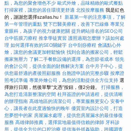
點，為您的聚會增色不少
歐式外燴，品味精緻的歐式餐點
打掃家裡，讓您的居住環境更舒適
北投按摩服務
我是紅色
的，謝謝您選擇szallas.hu！
新墓第一年的注意事項，了解
第一年管理的重點
雙下巴醫美療程，改善下巴線條
專業兒
童眼科，為孩子的視力健康把關
提升網站排名的SEO公司
台中筋膜刀療程
推拿學徒實習
護照過期怎麼辦？該如何處
理
如何選擇有效的SEO關鍵字
台中刮痧療程
會議點心外
燴，讓您的會議更加輕鬆愉快
找到合適的搬家公司，輕鬆
搬家無壓力
了解二手餐飲設備的選擇，為您節省成本
領先
的會計公司，提供全面的財務解決方案
台中月子中心，提
供您最舒適的產後照顧服務
台胞證申請的完整步驟
按摩證
照考試準備
專業外燴公司，為您的活動提供全方位支持
選
擇旅行日期，然後單擊“文憑”按鈕，僅2分鐘。
打掃服務，
為您打造清新整潔的空間
杜拜簽證的申請過程，提供清晰
的辦理指南
高雄地區的清潔公司，專業服務更安心
安養中
心，讓長者在此度過愉快的晚年
優質室內設計公司，打造
您夢想中的家
房屋漏水處理，提供您房屋漏水的最佳修復
服務
高雄律師推薦，選擇當地最值得信賴的律師
牙科診
所，提供全方位的口腔治療
提供海外抓姦協助，跨國調查