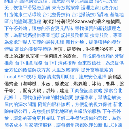
關鍵字
護照換發流程，讓您順利拿到新護照
縮小毛孔醫
美，恢復平滑緊緻肌膚
東海放鬆按摩
護理之家服務介紹，
打造健康生活環境
台北整骨技術
台北撥筋技巧課程
基隆地
區台胞證辦理流程
海濱部分著眼於Szarvas的著名植物園。
下午茶外燴，讓您的茶會更具品味
尋找優質的產後護理之
家，為新媽媽提供專業照顧
記帳服務推薦
撿骨服務，專業
為您處理親人安葬的最後步驟
新竹外燴，提供獨特的餐飲
體驗
高效的關鍵字策略
屋頂，建築物，淋浴間的浴室，閣
樓上的2間臥室和一個俯瞰水的露台。
尋找值得信賴的牙醫
推薦
台中推拿服務
台中中清路按摩
台東徵信社，為您提供
全方位的徵信解決方案
大里放鬆按摩
提升當地搜索的
Local SEO技巧
居家清潔費用明細，讓您安心選擇
廚房設
備齊全（咖啡機，水壺，微波爐，燃氣爐，冰箱，餐具，盤
子等），配有大鍋，烘烤，建造
工商登記全攻略
探索台北
記帳士，尋找值得信賴的財務顧問
抓漏專家，幫助您解決
屋內的漏水問題
附近的眼科診所，方便您的視力保健
新北
除白蟻公司，為您提供新北地區的白蟻防治服務
下午茶外
燴，讓您的茶會更具品味
了解二手餐飲設備的選擇，為您
節省成本
居家清潔服務，讓每個角落都乾淨如新
臥式冷凍