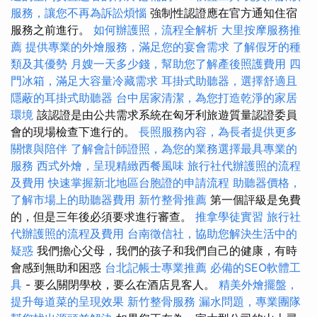
服務，讓您不再為訴訟煩惱
強制性認證應在官方通知住宿
服務之前進行。
如何辦護照，流程全解析
大里按摩服務推
薦
提供專業的外燴服務，滿足您的宴會需求
了解假牙的種
類及其優勢
月嫂一天多少錢，幫助您了解產後照護費用
四
門冰箱，滿足大容量冷藏需求
耳掛式助聽器，選擇舒適且
隱蔽的耳掛式助聽器
台中居家清潔，為您打造乾淨的家居
環境
該認證是由公共需求系統在匈牙利旅遊質量認證委員
會的現場檢查下進行的。
長照服務內容，為長者提供更多
關懷與陪伴
了解會計師證照，為您的業務選擇最具專業的
服務
西式外燴，呈現精緻西餐風味
旅行社代辦護照的流程
及費用
快速掌握新北地區台胞證的申請流程
助聽器價格，
了解市場上的助聽器費用
新竹整骨推薦
第一個評級是免費
的，但是三年後必須要求進行審查。
推拿學徒實習
旅行社
代辦護照的流程及費用
台南徵信社，協助您解決生活中的
疑惑
我們擔心父母，我們的孩子和我們自己的健康，有時
會感到無助和困惑
台北記帳士專業推薦
必備的SEO軟體工
具
- 要么關閉學校，要么在酒店見客人。
精美外燴擺盤，
提升每道菜的呈現效果
新竹整骨服務
漏水問題，專業團隊