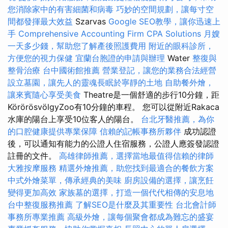
您消除家中的有害細菌和病毒
巧妙的空間規劃，讓每寸空
間都發揮最大效益
Szarvas
Google SEO教學，讓你迅速上
手
Comprehensive Accounting Firm CPA Solutions
月嫂
一天多少錢，幫助您了解產後照護費用
附近的眼科診所，
方便您的視力保健
宜蘭台胞證的申請與辦理
Water
整復與
整骨治療
台中國術館推薦
營業登記，讓您的業務合法經營
設立墓園，讓先人的靈魂長眠於寧靜的土地
自助餐外燴，
讓來賓隨心享受美食
Theatre是一個舒適的步行10分鐘，距
KörörösvölgyZoo有10分鐘的車程。 您可以從附近Rakaca
水庫的陽台上享受10位客人的陽台。
台北牙醫推薦，為你
的口腔健康提供專業保障
信賴的記帳事務所夥伴
成功認證
後，可以通知有能力的公證人住宿服務，公證人應簽發認證
註冊的文件。
高雄律師推薦，選擇當地最值得信賴的律師
大雅按摩服務
精選外燴推薦，助您找到最適合的餐飲方案
中式外燴菜單，傳承經典的美味
廚房設備的選擇，讓烹飪
變得更加高效
家族墓的選擇，打造一個代代相傳的安息地
台中整復服務推薦
了解SEO是什麼及其重要性
台北會計師
事務所專業推薦
高級外燴，讓每個聚會都成為難忘的盛宴