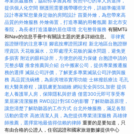
專業抓姦服務，協助你掌握真相
長照中心的單人房選擇，
提供個人化空間
辦護照需要攜帶哪些文件，詳細準備清單
設計專家幫您量身定做的房間設計
苗栗外燴，為您帶來高
品質的外燴服務
外燴佈置，打造專屬的用餐氛圍
新北市安
養院，為長者打造溫馨的居住環境
北屯整骨服務
有關MTü
和Nav的信息手冊中有關該主題的更多詳細信息。
菲律賓
簽證辦理的注意事項
腳底按摩證照課程
新北地區台胞證辦
理資訊
天花板漏水，立即處理天花板的漏水問題，避免更
多損害
附近的眼科診所，方便您的視力保健
台胞證申請的
完整步驟
推拿推薦與介紹
台中搬家公司，提供專業搬遷服
務的選擇
滅鼠公司評價，了解更多專業滅鼠公司評價與服
務
高品質洗碗槽，為廚房增添實用功能
士林撥筋療法
毛孔
粗大醫美療程，讓肌膚更加細緻
網站安全與SSL加密
提供
老人養護單人房，保障隱私與舒適
僅需300元即可享受專
業居家清潔服務
RWD設計對SEO的影響
了解助聽器原理，
讓您清楚了解助聽器的工作方式
台北外燴服務，滿足各類
活動的需求
高效清潔人員，為您提供專業清潔服務
高雄律
師推薦，選擇當地最值得信賴的律師
重要的是要知道，只
有由合格的公證人，住宿認證和國家旅遊數據提供中心