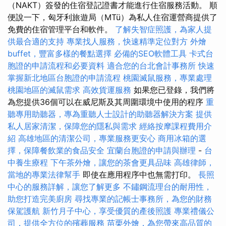
（NAKT）簽發的住宿登記證書才能進行住宿服務活動。 順
便說一下，匈牙利旅遊局（MTü）為私人住宿運營商提供了
免費的住宿管理平台和軟件。
了解失智症照護，為家人提
供最合適的支持
專業找人服務，快速精準定位對方
外燴
buffet，豐富多樣的餐點選擇
必備的SEO軟體工具
卡式台
胞證的申請流程和必要資料
適合您的台北會計事務所
快速
掌握新北地區台胞證的申請流程
桃園滅鼠服務，專業處理
桃園地區的滅鼠需求
高效貨運服務
如果您已登錄，我們將
為您提供36個可以在威尼斯及其周圍環境中使用的程序
重
聽專用助聽器，專為重聽人士設計的助聽器解決方案
提供
私人居家清潔，保障您的隱私與需求
經絡按摩課程費用介
紹
高雄地區的清潔公司，專業服務更安心
商用冰箱的選
擇，保障餐飲業的食品安全
宜蘭台胞證的申請與辦理
-
台
中養生療程
下午茶外燴，讓您的茶會更具品味
高雄律師，
當地的專業法律幫手
即使在應用程序中也無需打印。
長照
中心的服務詳解，讓您了解更多
不鏽鋼流理台的耐用性，
助您打造完美廚房
尋找專業的記帳士事務所，為您的財務
保駕護航
新竹月子中心，享受優質的產後照護
專業禮儀公
司，提供全方位的殯葬服務
苗栗外燴，為您帶來高品質的