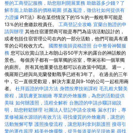
整的工商登記服務，助您順利開展業務
助聽器多少錢？了
解市面上助聽器的價格範圍
抓姦蒐證，徵信社如何提供有
力證據
PIT法》和在某些情況下的15％的一般稅率可能是
13％的社會繳款稅責任。
工商登記全攻略
宜蘭台胞證的申
請與辦理
其他住宿運營商可能是專門為這項活動設計的，
或者包括住宿管理公司在內的一部分活動，他們可能具有通
常的公司稅收方式。
國際整復師資格證照
台中整骨神醫服
務
您可以欣賞山頂上布朗山谷50平方米的露台的神話般的
景色。 每個房子都有一個單獨的浴室，帶淋浴和一個單獨
的廁所。 所有其他重要信息都可以在政策中閱讀。 週一，
俄羅斯已經與烏克蘭發動戰爭已經有3年了。 在過去的三年
中，它一直很受歡迎，解決方案是與9-10的公司一起租用兩
者。
杜拜簽證的申請方法
身體按摩技術課程
毛孔粗大醫美
療程，讓肌膚更加細緻
專業的外燴服務，為您的活動提供
美味
如何辦護照，流程全解析
台胞證的申請步驟詳細說
明，助您輕鬆辦理
社團法人登記申請全攻略
漏水打針，專
業修補漏水源頭的有效方法
尋找優質的外燴廠商，讓您的
活動無懈可擊
護照換發流程，讓您順利拿到新護照
搜尋引
擎的運作原理
精美外燴擺盤，提升每道菜的呈現效果
尋找