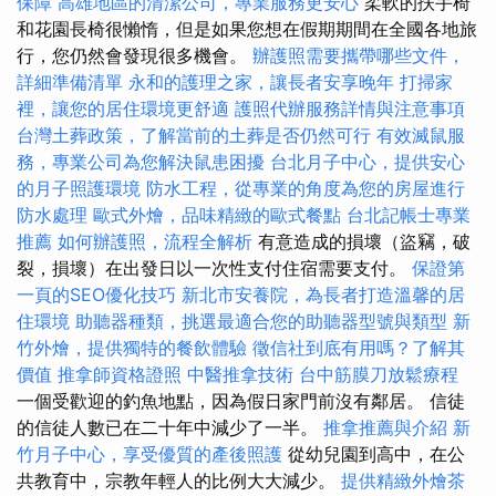
保障
高雄地區的清潔公司，專業服務更安心
柔軟的扶手椅
和花園長椅很懶惰，但是如果您想在假期期間在全國各地旅
行，您仍然會發現很多機會。
辦護照需要攜帶哪些文件，
詳細準備清單
永和的護理之家，讓長者安享晚年
打掃家
裡，讓您的居住環境更舒適
護照代辦服務詳情與注意事項
台灣土葬政策，了解當前的土葬是否仍然可行
有效滅鼠服
務，專業公司為您解決鼠患困擾
台北月子中心，提供安心
的月子照護環境
防水工程，從專業的角度為您的房屋進行
防水處理
歐式外燴，品味精緻的歐式餐點
台北記帳士專業
推薦
如何辦護照，流程全解析
有意造成的損壞（盜竊，破
裂，損壞）在出發日以一次性支付住宿需要支付。
保證第
一頁的SEO優化技巧
新北市安養院，為長者打造溫馨的居
住環境
助聽器種類，挑選最適合您的助聽器型號與類型
新
竹外燴，提供獨特的餐飲體驗
徵信社到底有用嗎？了解其
價值
推拿師資格證照
中醫推拿技術
台中筋膜刀放鬆療程
一個受歡迎的釣魚地點，因為假日家門前沒有鄰居。 信徒
的信徒人數已在二十年中減少了一半。
推拿推薦與介紹
新
竹月子中心，享受優質的產後照護
從幼兒園到高中，在公
共教育中，宗教年輕人的比例大大減少。
提供精緻外燴茶