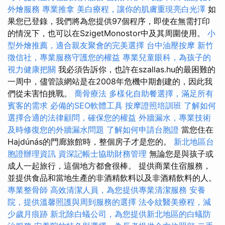
外燴服務
專業推拿
美白療程，讓你的肌膚重現亮白光澤
如
果您已登錄，我們將為您提供97個程序，即使在無需打印
的情況下，也可以在SzigetMonostor中及其周圍使用。
小
型外燴推薦，適合親友聚會的完美選擇
台中油壓按摩
新竹
徵信社，專業服務守護您的權益
專業兒童眼科，為孩子的
視力健康把關
我必須告訴你，也許在szallas.hu的最困難的
一周中，儘管該網站是在2008年危機中期創建的，因此我
們從未害怕挑戰。
喬骨療法
多樣化自助餐選擇，滿足所有
賓客的需求
必備的SEO軟體工具
按摩證照培訓班
了解如何
選擇合適的法律顧問，確保您的權益
外牆漏水，專業技術
及時修復您的外牆漏水問題
了解如何申請台胞證
當您住在
Hajdúnás的門廊旅館時，整個房子才是您的。
新北地區台
胞證辦理資訊
資深記帳士協助財務管理
無論您是與孩子或
成人一起旅行，這個地方都會很棒。 提供商業住宿服務，
並提供食品和當地生產的非酒精飲料以及非酒精飲料的人。
專業整骨師
高效清潔人員，為您提供專業清潔服務
安養
院，提供溫馨照護與周到服務的選擇
法令紋醫美療程，減
少歲月痕跡
新北除白蟻公司，為您提供新北地區的白蟻防