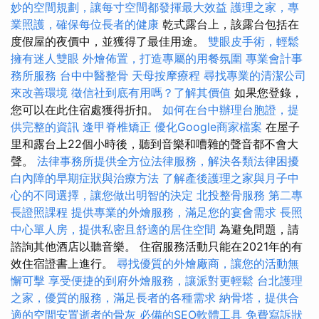
妙的空間規劃，讓每寸空間都發揮最大效益
護理之家，專
業照護，確保每位長者的健康
乾式露台上，該露台包括在
度假屋的夜價中，並獲得了最佳用途。
雙眼皮手術，輕鬆
擁有迷人雙眼
外燴佈置，打造專屬的用餐氛圍
專業會計事
務所服務
台中中醫整骨
天母按摩療程
尋找專業的清潔公司
來改善環境
徵信社到底有用嗎？了解其價值
如果您登錄，
您可以在此住宿處獲得折扣。
如何在台中辦理台胞證，提
供完整的資訊
逢甲脊椎矯正
優化Google商家檔案
在屋子
里和露台上22個小時後，聽到音樂和嘈雜的聲音都不會大
聲。
法律事務所提供全方位法律服務，解決各類法律困擾
白內障的早期症狀與治療方法
了解產後護理之家與月子中
心的不同選擇，讓您做出明智的決定
北投整骨服務
第二專
長證照課程
提供專業的外燴服務，滿足您的宴會需求
長照
中心單人房，提供私密且舒適的居住空間
為避免問題，請
諮詢其他酒店以聽音樂。 住宿服務活動只能在2021年的有
效住宿證書上進行。
尋找優質的外燴廠商，讓您的活動無
懈可擊
享受便捷的到府外燴服務，讓派對更輕鬆
台北護理
之家，優質的服務，滿足長者的各種需求
納骨塔，提供合
適的空間安置逝者的骨灰
必備的SEO軟體工具
免費寫訴狀