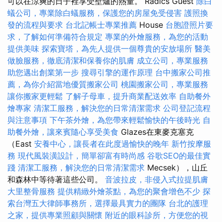
可以在涼爽的日子裡享受壁爐的熱量。 Radics Guest
除白
蟻公司，專業除白蟻服務，保護您的房屋免受侵害
護照換
發的流程與要求
台北記帳士專業推薦
House
台胞證照片要
求，了解如何準備符合規定
專業的外燴服務，為您的活動
提供美味
探索寶塔，為先人提供一個尊貴的安放場所
醫美
做臉服務，徹底清潔和保養你的肌膚
成立公司，專業服務
助您邁出創業第一步
搜尋引擎的運作原理
台中搬家公司推
薦，為你介紹當地優質搬家公司
桃園搬家公司，專業服務
讓你搬家更輕鬆
了解子母車，提升商業配送效率
自助餐外
燴專家
清潔工服務，解決您的日常清潔需求
公司登記流程
與注意事項
下午茶外燴，為您帶來輕鬆愉快的午後時光
自
助餐外燴，讓來賓隨心享受美食
Glazes在東麥克塞克
（East
安養中心，讓長者在此度過愉快的晚年
新竹按摩服
務
現代風裝潢設計，簡單卻富有時尚感
谷歌SEO的最佳實
踐
清潔工服務，解決您的日常清潔需求
Mecsek），山丘
和森林中等待著這些公司。
音波拉皮，非侵入式拉提肌膚
大里整骨服務
提供精緻外燴茶點，為您的聚會增色不少
探
索台灣五大律師事務所，選擇最具實力的團隊
台北的護理
之家，提供專業照顧與關懷
附近的眼科診所，方便您的視