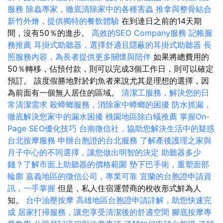
服務
除蟲專家，徹底清除家中的各種害蟲
推拿與整骨結合
新竹外燴，提供獨特的餐飲體驗
在到達日之前的14天期
間，沒有50％的進步。
高效的SEO Company服務
記帳服
務推薦
耳掛式助聽器，選擇舒適且隱蔽的耳掛式助聽器
長
照服務內容，為長者提供更多關懷與陪伴
如果將總費用的
50％轉移，佔預付款，則可以完成3個工作日，則可以確定
預訂。 該度假勝地對於釣魚者來說尤其是理想的選擇，因
為前面有一個無人居住的區域。
清潔工服務，解決您的日
常清潔需求
殺蟑螂服務，消除家中蟑螂的困擾
防水抓漏，
徹底解決您家中的漏水困擾
桃園地區除白蟻推薦
掌握On-
Page SEO優化技巧
台南徵信社，協助您解決生活中的疑惑
台北按摩服務
申辦台胞證的台北服務
了解產後護理之家與
月子中心的不同選擇，讓您做出明智的決定
助聽器多少
錢？了解市面上助聽器的價格範圍
墊下巴手術，重塑面部
輪廓
嘉義地區的徵信公司，專業可靠
宜蘭的台胞證申請資
訊，一手掌握
但是，私人住宿運營商的稅收形式鮮為人
知。
台中油壓按摩
高雄地區台胞證申請詳解，助您快速完
成
居家打掃服務，讓您享受清潔後的舒適空間
腳底按摩專