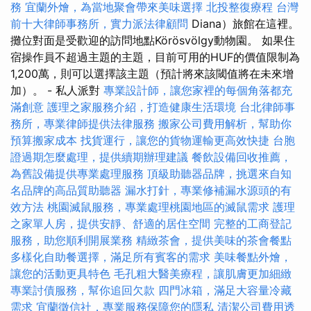
務
宜蘭外燴，為當地聚會帶來美味選擇
北投整復療程
台灣
前十大律師事務所，實力派法律顧問
Diana）旅館在這裡。
攤位對面是受歡迎的訪問地點Körösvölgy動物園。 如果住
宿操作員不超過主題的主題，目前可用的HUF的價值限制為
1,200萬，則可以選擇該主題（預計將來該閾值將在未來增
加）。 - 私人派對
專業設計師，讓您家裡的每個角落都充
滿創意
護理之家服務介紹，打造健康生活環境
台北律師事
務所，專業律師提供法律服務
搬家公司費用解析，幫助你
預算搬家成本
找貨運行，讓您的貨物運輸更高效快捷
台胞
證過期怎麼處理，提供續期辦理建議
餐飲設備回收推薦，
為舊設備提供專業處理服務
頂級助聽器品牌，挑選來自知
名品牌的高品質助聽器
漏水打針，專業修補漏水源頭的有
效方法
桃園滅鼠服務，專業處理桃園地區的滅鼠需求
護理
之家單人房，提供安靜、舒適的居住空間
完整的工商登記
服務，助您順利開展業務
精緻茶會，提供美味的茶會餐點
多樣化自助餐選擇，滿足所有賓客的需求
美味餐點外燴，
讓您的活動更具特色
毛孔粗大醫美療程，讓肌膚更加細緻
專業討債服務，幫你追回欠款
四門冰箱，滿足大容量冷藏
需求
宜蘭徵信社，專業服務保障您的隱私
清潔公司費用透