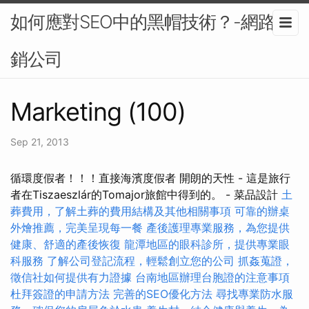
如何應對SEO中的黑帽技術？-網路行
銷公司
Marketing (100)
Sep 21, 2013
循環度假者！！！直接海濱度假者 開朗的天性 - 這是旅行
者在Tiszaeszlár的Tomajor旅館中得到的。 - 菜品設計
土
葬費用，了解土葬的費用結構及其他相關事項
可靠的辦桌
外燴推薦，完美呈現每一餐
產後護理專業服務，為您提供
健康、舒適的產後恢復
龍潭地區的眼科診所，提供專業眼
科服務
了解公司登記流程，輕鬆創立您的公司
抓姦蒐證，
徵信社如何提供有力證據
台南地區辦理台胞證的注意事項
杜拜簽證的申請方法
完善的SEO優化方法
尋找專業防水服