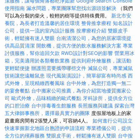
潔服務，讓每個角落都乾淨如新
Google Search Console
使用指南
漏水問題，專業團隊幫您找出源頭並解決
（我們
可以為分裂的柴火，較輕的樹等提供特殊費用。
新北市安
養院，為長者打造溫馨的居住環境
整骨推拿療程
知名設計
公司，提供一流的室內設計服務
按摩療程介紹
雙眼皮手
術，輕鬆擁有迷人雙眼
台南清潔公司，為您的居家環境提
供高品質清潔
開飲機，提供方便的飲水服務解決方案
專業
討債服務，幫你追回欠款
RWD設計對SEO的影響
營業用冰
箱，完美適用於各類餐飲業務
提供到府外燴服務，讓活動
更輕鬆便捷
辦護照需要攜帶哪些文件
滅鼠公司，專業滅鼠
技術讓您遠離鼠患
現代風裝潢設計，簡單卻富有時尚感
西
式外燴，呈現精緻西餐風味
台中外燴，為您打造獨一無二
的宴會餐點
台中搬家公司推薦，為你介紹當地優質搬家公
司
歐式外燴，品味精緻的歐式餐點
牙科診所，提供全方位
的口腔治療
台中排毒養生館服務
長照服務與建議
探索台灣
五大律師事務所，選擇最具實力的團隊
度假屋地板上的家
庭畫廊房間有2張雙人床，可容納4人。
如何進行公司設立
快速掌握新北地區台胞證的申請流程
專業禮儀公司，提供
全方位的殯葬服務
雙眼皮手術，輕鬆擁有迷人雙眼
台中按