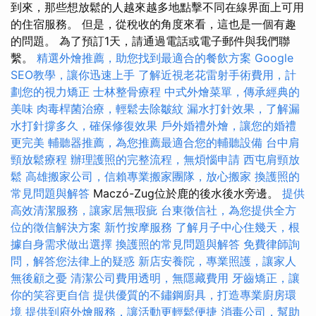
到來，那些想放鬆的人越來越多地點擊不同在線界面上可用
的住宿服務。 但是，從稅收的角度來看，這也是一個有趣
的問題。 為了預訂1天，請通過電話或電子郵件與我們聯
繫。
精選外燴推薦，助您找到最適合的餐飲方案
Google
SEO教學，讓你迅速上手
了解近視老花雷射手術費用，計
劃您的視力矯正
士林整骨療程
中式外燴菜單，傳承經典的
美味
肉毒桿菌治療，輕鬆去除皺紋
漏水打針效果，了解漏
水打針撐多久，確保修復效果
戶外婚禮外燴，讓您的婚禮
更完美
輔聽器推薦，為您推薦最適合您的輔聽設備
台中肩
頸放鬆療程
辦理護照的完整流程，無煩惱申請
西屯肩頸放
鬆
高雄搬家公司，信賴專業搬家團隊，放心搬家
換護照的
常見問題與解答
Maczó-Zug位於鹿的後水後水旁邊。
提供
高效清潔服務，讓家居無瑕疵
台東徵信社，為您提供全方
位的徵信解決方案
新竹按摩服務
了解月子中心住幾天，根
據自身需求做出選擇
換護照的常見問題與解答
免費律師詢
問，解答您法律上的疑惑
新店安養院，專業照護，讓家人
無後顧之憂
清潔公司費用透明，無隱藏費用
牙齒矯正，讓
你的笑容更自信
提供優質的不鏽鋼廚具，打造專業廚房環
境
提供到府外燴服務，讓活動更輕鬆便捷
消毒公司，幫助