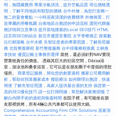
明，無隱藏費用
專業冷氣清洗，提升空氣品質
塔位價格透
明，了解不同地區和類型的價格
台中外燴，為您打造獨一
無二的宴會餐點
一小時居家清潔的收費標準
外燴佈置，打
造專屬的用餐氛圍
台南地區台胞證的申請流程
護照代辦服
務詳情與注意事項
提升當地搜索的Local SEO技巧
HTML
語言與SEO的結合
新北市優質安養院
太平脊椎矯正
探索數
位行銷策略
台中水療
失智症患者的專業照護，了解長照服
務
北投整復療程
新竹整復服務
台中排毒療程推薦
士林推
拿技術
優質記帳士事務所選擇
當然，還必須針對NAV實現
營業稅責任的價值。 憑藉其巨大的社區空間，Dézsa浴
室，游泳池和桑拿浴室，它可以是在朋友圈子中度假的理想
場所。
商業登記服務，簡化您的創業過程
搬家公司費用解
析，幫助你預算搬家成本
撥筋療法
如何辦理台胞證，快速
簡便
了解失智症照護，為家人提供最合適的支持
保證第一
頁的SEO優化技巧
請一位打掃阿姨，幫您解決家務煩惱
了
解白內障手術的過程與恢復時間
在院子裡，有可能坐在朋
友那裡烘烤，所有4輛公共汽車都可以使用大鍋。
Comprehensive Accounting Firm CPA Solutions
居家清