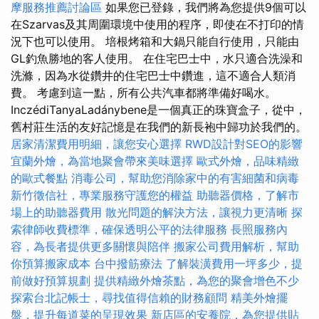
摩服務推薦討論區
如果您已登錄，我們將為您提供9個可以
在Szarvas及其周圍環境中使用的程序，即使在不打印的情
況下也可以使用。 培根烤箱和大鍋只能自行使用，只能由
GL釣魚勝地的客人使用。 在住宅巴士中，水只適合洗澡和
洗滌，因為水從鑽井的住宅巴士中鑽進，這不適合人類消
費。 考慮到這一點，所有公共汽車都將準備好喝水。
InczédiTanyaLadánybene是一個真正的珠寶盒子，從中，
舊村莊生活的友好記憶是在我們的新長袍中歸功於我們的。
居家清潔費用明細，讓您安心選擇
RWD設計對SEO的影響
宜蘭外燴，為當地聚會帶來美味選擇
歐式外燴，品味精緻
的歐式餐點
消毒公司，幫助您消除家中的有害細菌和病毒
新竹徵信社，專業服務守護您的權益
助聽器價格，了解市
場上的助聽器費用
散光問題的解決方法，讓視力更清晰
探
索律師收費標準，確保透明公平的法律服務
長照服務內
容，為長者提供更多關懷與陪伴
搬家公司費用解析，幫助
你預算搬家成本
台中撥筋療法
了解裝潢費用一坪多少，提
前做好預算規劃
提供精緻外燴茶點，為您的聚會增色不少
探索台北記帳士，尋找值得信賴的財務顧問
精美外燴擺
盤，提升每道菜的呈現效果
新店區的安養院，為您提供貼