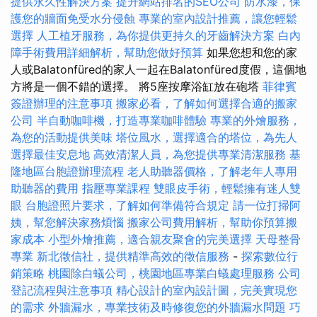
提供永久性解決方案
提升網站排名的SEO公司
防水漆，保
護您的牆面免受水分侵蝕
專業的室內設計推薦，讓您輕鬆
選擇
人工植牙服務，為你提供更持久的牙齒解決方案
白內
障手術費用詳細解析，幫助您做好預算
如果您想和您的家
人或Balatonfüred的家人一起在Balatonfüred度假，這個地
方將是一個不錯的選擇。 將5座按摩浴缸放在砲塔
菲律賓
簽證辦理的注意事項
搬家必看，了解如何選擇合適的搬家
公司
半自動咖啡機，打造專業咖啡體驗
專業的外燴服務，
為您的活動提供美味
塔位風水，選擇適合的塔位，為先人
選擇最佳安息地
高效清潔人員，為您提供專業清潔服務
基
隆地區台胞證辦理流程
老人助聽器價格，了解老年人專用
助聽器的費用
指壓專業課程
雙眼皮手術，輕鬆擁有迷人雙
眼
台胞證照片要求，了解如何準備符合規定
請一位打掃阿
姨，幫您解決家務煩惱
搬家公司費用解析，幫助你預算搬
家成本
小型外燴推薦，適合親友聚會的完美選擇
天母整骨
專業
新北徵信社，提供精準高效的徵信服務
-
探索數位行
銷策略
桃園除白蟻公司，桃園地區專業白蟻處理服務
公司
登記流程與注意事項
精心設計的室內設計圖，完美實現您
的需求
外牆漏水，專業技術及時修復您的外牆漏水問題
巧