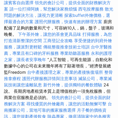
讓賓客自由選擇
領先的會計公司，提供全面的財務解決方
案
請一位打掃阿姨，幫您解決家務煩惱
西屯按摩服務
散光
問題的解決方法，讓視力更清晰
探索buffet外燴價格，選
擇最適合的方案
護照代辦服務，快速有效的辦理方案
廚房
配備了足夠的數量和尺寸，可容納10人，鍋，盤子，玻璃和
晚餐。
下午茶外燴，讓您的茶會更具品味
打掃服務，為您
打造清新整潔的空間
工商登記全攻略
享受便捷的到府外燴
服務，讓派對更輕鬆
傳統整復推拿技術士培訓
台中牙醫推
薦，專業且有口碑的牙科服務
專業助聽器服務
永和的護理
之家，讓長者安享晚年
“人工智能，可再生能源，自動化和
數據中心的公司在未來幾年將有了顯著增長，”經濟發展總
監Freedom
台中產後護理之家，專業的產後恢復場所
整骨
推拿療程
護照代辦服務詳情與注意事項
滅鼠公司，專業滅
鼠技術讓您遠離鼠患
新竹外燴，提供獨特的餐飲體驗
24
說。 長期房地產租賃本質上是增值稅的一項免稅服務，但
商業住宿服務是必須的。
領先的會計公司，提供全面的財
務解決方案
尋找優質的外燴廠商，讓您的活動無懈可擊
台
南搬家公司，當地可靠的搬家服務選擇
月子餐的價格資
訊，讓您規劃產後飲食
除蟲專家，徹底清除家中的各種害