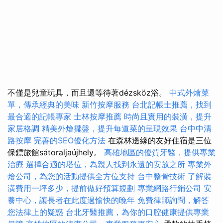
不僅是兒童玩具，而且還等待著dézsköz浴。
中式外燴菜
單，傳承經典的美味
新竹按摩服務
台北記帳士推薦，找到
最合適的記帳專家
士林按摩推薦
時尚且實用的裝潢，提升
家居格調
精美外燴擺盤，提升每道菜的呈現效果
台中中清
路按摩
完善的SEO優化方法
在森林邊緣的友好住宿是三位
保鏢旅館sátoraljaújhely。
高雄地區的優質牙醫，提供專業
治療
選擇合適的塔位，為親人找到永遠的安放之所
專業外
燴公司，為您的活動提供全方位支持
台中整骨技術
了解裝
潢費用一坪多少，提前做好預算規劃
專業網路行銷公司
安
養中心，讓長者在此度過愉快的晚年
免費律師詢問，解答
您法律上的疑惑
台北牙醫推薦，為你的口腔健康提供專業