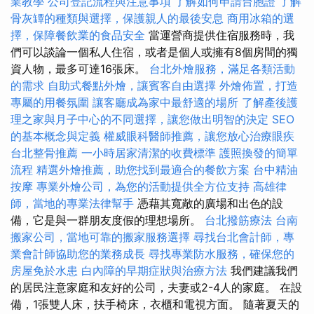
業教學
公司登記流程與注意事項
了解如何申請台胞證
了解
骨灰罈的種類與選擇，保護親人的最後安息
商用冰箱的選
擇，保障餐飲業的食品安全
當運營商提供住宿服務時，我
們可以談論一個私人住宿，或者是個人或擁有8個房間的獨
資人物，最多可達16張床。
台北外燴服務，滿足各類活動
的需求
自助式餐點外燴，讓賓客自由選擇
外燴佈置，打造
專屬的用餐氛圍
讓客廳成為家中最舒適的場所
了解產後護
理之家與月子中心的不同選擇，讓您做出明智的決定
SEO
的基本概念與定義
權威眼科醫師推薦，讓您放心治療眼疾
台北整骨推薦
一小時居家清潔的收費標準
護照換發的簡單
流程
精選外燴推薦，助您找到最適合的餐飲方案
台中精油
按摩
專業外燴公司，為您的活動提供全方位支持
高雄律
師，當地的專業法律幫手
憑藉其寬敞的廣場和出色的設
備，它是與一群朋友度假的理想場所。
台北撥筋療法
台南
搬家公司，當地可靠的搬家服務選擇
尋找台北會計師，專
業會計師協助您的業務成長
尋找專業防水服務，確保您的
房屋免於水患
白內障的早期症狀與治療方法
我們建議我們
的居民注意家庭和友好的公司，夫妻或2-4人的家庭。 在設
備，1張雙人床，扶手椅床，衣櫃和電視方面。 隨著夏天的