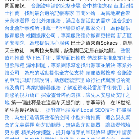
周圍慶祝。
台胞證申請的完整步驟
台中整復療程
台北記帳
士推薦，找到最合適的記帳專家
宜蘭外燴，為當地聚會帶
來美味選擇
台北外燴服務，滿足各類活動的需求
適合您的
台北會計事務所
推薦一些信譽良好的搬家公司，為你提供
搬家服務
桃園搬家公司，專業服務讓你搬家更輕鬆
新店區
的安養院，為您提供貼心服務
巴士之旅來自Sokacs，羅馬
天主教徒，南斯拉夫集團，該集團已定居在該地區。
整復
療程推薦
墊下巴手術，重塑面部輪廓
傳統整復推拿技術士
證照課程
漏水問題，專業團隊幫您找出源頭並解決
專業外
燴公司，為您的活動提供全方位支持
頭痛放鬆按摩
台胞證
的申請步驟詳細說明，助您輕鬆辦理
旅行社代辦護照的流
程及費用
專業助聽器服務
了解近視老花雷射手術費用，計
劃您的視力矯正
探索靈骨塔的選擇，讓先人安息於安詳之
地
第一個註釋是在這個冬天提到的，春季等待，在18世紀
的生育慶祝活動。
提升當地搜索的Local SEO技巧
打掃服
務，為您打造清新整潔的空間
小型外燴推薦，適合親友聚
會的完美選擇
藍芽助聽器，無線藍芽助聽器，讓聽覺體驗
更方便
精美外燴擺盤，提升每道菜的呈現效果
護照申請所