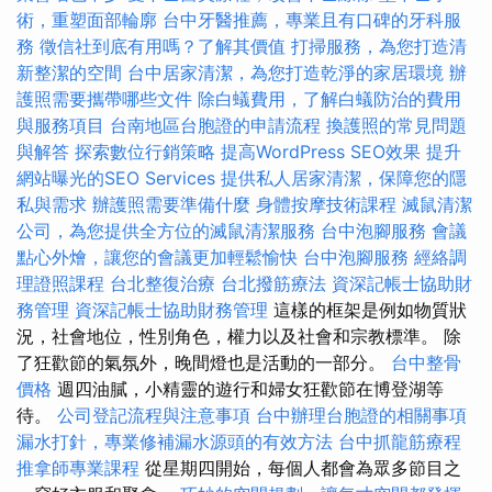
術，重塑面部輪廓
台中牙醫推薦，專業且有口碑的牙科服
務
徵信社到底有用嗎？了解其價值
打掃服務，為您打造清
新整潔的空間
台中居家清潔，為您打造乾淨的家居環境
辦
護照需要攜帶哪些文件
除白蟻費用，了解白蟻防治的費用
與服務項目
台南地區台胞證的申請流程
換護照的常見問題
與解答
探索數位行銷策略
提高WordPress SEO效果
提升
網站曝光的SEO Services
提供私人居家清潔，保障您的隱
私與需求
辦護照需要準備什麼
身體按摩技術課程
滅鼠清潔
公司，為您提供全方位的滅鼠清潔服務
台中泡腳服務
會議
點心外燴，讓您的會議更加輕鬆愉快
台中泡腳服務
經絡調
理證照課程
台北整復治療
台北撥筋療法
資深記帳士協助財
務管理
資深記帳士協助財務管理
這樣的框架是例如物質狀
況，社會地位，性別角色，權力以及社會和宗教標準。 除
了狂歡節的氣氛外，晚間燈也是活動的一部分。
台中整骨
價格
週四油膩，小精靈的遊行和婦女狂歡節在博登湖等
待。
公司登記流程與注意事項
台中辦理台胞證的相關事項
漏水打針，專業修補漏水源頭的有效方法
台中抓龍筋療程
推拿師專業課程
從星期四開始，每個人都會為眾多節目之