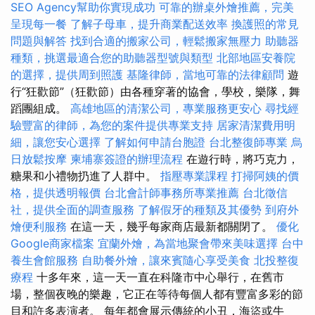
SEO Agency幫助你實現成功
可靠的辦桌外燴推薦，完美
呈現每一餐
了解子母車，提升商業配送效率
換護照的常見
問題與解答
找到合適的搬家公司，輕鬆搬家無壓力
助聽器
種類，挑選最適合您的助聽器型號與類型
北部地區安養院
的選擇，提供周到照護
基隆律師，當地可靠的法律顧問
遊
行“狂歡節”（狂歡節）由各種穿著的協會，學校，樂隊，舞
蹈團組成。
高雄地區的清潔公司，專業服務更安心
尋找經
驗豐富的律師，為您的案件提供專業支持
居家清潔費用明
細，讓您安心選擇
了解如何申請台胞證
台北整復師專業
烏
日放鬆按摩
柬埔寨簽證的辦理流程
在遊行時，將巧克力，
糖果和小禮物扔進了人群中。
指壓專業課程
打掃阿姨的價
格，提供透明報價
台北會計師事務所專業推薦
台北徵信
社，提供全面的調查服務
了解假牙的種類及其優勢
到府外
燴便利服務
在這一天，幾乎每家商店最新都關閉了。
優化
Google商家檔案
宜蘭外燴，為當地聚會帶來美味選擇
台中
養生會館服務
自助餐外燴，讓來賓隨心享受美食
北投整復
療程
十多年來，這一天一直在科隆市中心舉行，在舊市
場，整個夜晚的樂趣，它正在等待每個人都有豐富多彩的節
目和許多表演者。 每年都會展示傳統的小丑，海盜或牛