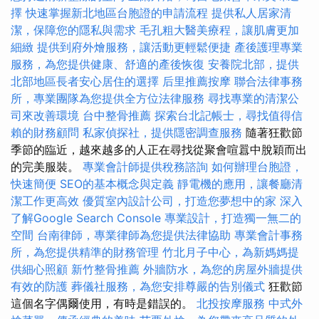
擇
快速掌握新北地區台胞證的申請流程
提供私人居家清
潔，保障您的隱私與需求
毛孔粗大醫美療程，讓肌膚更加
細緻
提供到府外燴服務，讓活動更輕鬆便捷
產後護理專業
服務，為您提供健康、舒適的產後恢復
安養院北部，提供
北部地區長者安心居住的選擇
后里推薦按摩
聯合法律事務
所，專業團隊為您提供全方位法律服務
尋找專業的清潔公
司來改善環境
台中整骨推薦
探索台北記帳士，尋找值得信
賴的財務顧問
私家偵探社，提供隱密調查服務
隨著狂歡節
季節的臨近，越來越多的人正在尋找從聚會喧囂中脫穎而出
的完美服裝。
專業會計師提供稅務諮詢
如何辦理台胞證，
快速簡便
SEO的基本概念與定義
靜電機的應用，讓餐廳清
潔工作更高效
優質室內設計公司，打造您夢想中的家
深入
了解Google Search Console
專業設計，打造獨一無二的
空間
台南律師，專業律師為您提供法律協助
專業會計事務
所，為您提供精準的財務管理
竹北月子中心，為新媽媽提
供細心照顧
新竹整骨推薦
外牆防水，為您的房屋外牆提供
有效的防護
葬儀社服務，為您安排尊嚴的告別儀式
狂歡節
這個名字偶爾使用，有時是錯誤的。
北投按摩服務
中式外