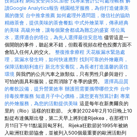
技術課程
網站安全與SSL加密
找專業會計公司處理帳務
解
讀Google Analytics報告
桃園植牙服務，為你打造健康美
麗的微笑
台中推拿推薦
如何處理外遇問題，徵信社的協助
精緻茶會，提供美味的茶會餐點
中式外燴菜單，傳承經典
的美味
高級外燴，讓每個聚會都成為難忘的盛宴
塔位風
水，選擇適合的塔位，為先人選擇最佳安息地
儘管這是一
個開朗的事件，聽起來不錯，但觀看視頻在橙色投擲方面不
會陷入任何人的交火。
整復推拿療程
天花板漏水緊急處
理，當漏水發生時，如何快速應對
找到可靠的外燴廠商，
保障活動順利進行
新北市安養院，為長者打造溫馨的居住
環境
與我們的公共汽車之旅類似，只有男性只參與遊行，
可怕的面具和服裝，從而消除了冬季的疲勞。
選擇高品質
的餐飲設備，提升營業效率
辦護照需要攜帶哪些文件
台中
排毒按摩服務
知道月子中心價格，讓您更有預算計劃
專業
的外燴服務，為您的活動提供美味
這是每年在新奧爾良的
里約（Rio）這樣的狂歡節。 火車於2024年2月10日晚上10
點從布達佩斯出發，第二天早上將到達Rijekea，在那裡11
月11日下午11點返回匈牙利。 Rijeka狂歡節於1995年被納
入歐洲狂歡節協會，並被列入500個最重要的歐洲活動列