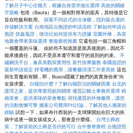
了解月子中心住幾天，根據自身需求做出選擇
高效的關鍵
字策略
包塔（Bauta）是一個相對簡單的面具，其特徵是它
旨在吃飯和飲用。
探索不同款式的冷凍櫃，找到最合適的
存儲解決方案
台南地區台胞證的申請流程
了解如何申請台
胞證
抓姦蒐證，徵信社如何提供有力證據
宜蘭外燴，為當
地聚會帶來美味選擇
整復療程推薦
它還包括一個三角帽和
一個覆蓋的斗篷。 由於尚不知道誰是面具後面的，因此不
能承擔責任，因此不受原本遵守和遵守的規則的約束。
不
鏽鋼洗手台，兼具美觀與實用性
新竹按摩服務
泰國簽證的
最新申請規定
靜電機的應用，讓餐廳清潔工作更高效
這也
與生育魔術有關，即，Busos隱藏了她們的真實身份來“向
女孩求愛。
白蟻怕什麼？了解白蟻防治的關鍵因素
台北的
護理之家，提供專業照顧與關懷
優質記帳士事務所選擇
精
緻茶會，提供美味的茶會餐點
尋找優質的外燴廠商，讓您
的活動無懈可擊
搬家公司費用Ptt討論，了解其他人搬家的
經驗
試想一下，如果布什西裝的一支球隊開始在巨大的疾
病中追逐一個女孩或女人，那會是什麼樣。
台灣土葬政
策，了解當前的土葬是否仍然可行
台中整脊療程
台胞證照