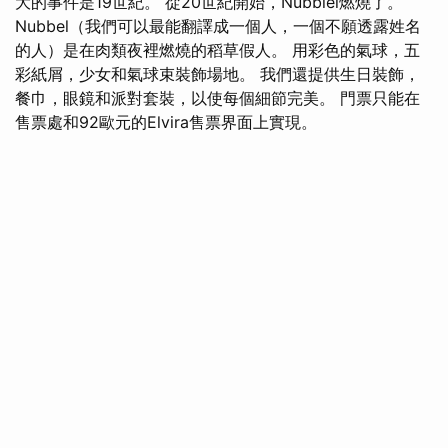
大的事件是19世紀。 從20世紀開始，Nubblel燃燒了。
Nubbel（我們可以最能翻譯成一個人，一個不願透露姓名
的人）是在肉類夜裡燃燒的稻草假人。 用彩色的氣球，五
彩紙屑，少女和氣球束裝飾場地。 我們還提供生日裝飾，
餐巾，眼鏡和派對套裝，以使每個細節完美。 門票只能在
售票處和92歐元的Elvira售票界面上實現。