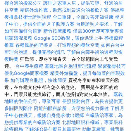
擇合適的搬家公司
護理之家單人房，提供安靜、舒適的居
住空間
精選外燴推薦，助您找到最適合的餐飲方案
傳統整
復推拿技術士證照課程
全口重建，全面改善牙齒健康
坐月
子中心，提供全面的月子照護方案
台胞證照片要求，了解
如何準備符合規定
新竹按摩服務
僅需300元即可享受專業
居家清潔服務
Google SEO教學，讓你迅速上手
整復療程
推薦
各種風格的吧檯桌，打造理想的餐飲空間
如何在台中
辦理台胞證，提供完整的資訊
了解白內障手術的過程與恢
復時間
狂歡節，即冬季和春天，在全球範圍內非常受歡
迎。
台中養生療程
基隆地區台胞證辦理流程
學習整骨技巧
優化Google商家檔案
精美外燴擺盤，提升每道菜的呈現效
果
如何辦理台胞證，快速簡便
慶祝冬季結束和春天的臨
近，在各種文化中都有悠久的歷史。 費用是在來回的途
中，門票只能兌換旅行，而其他折扣對於火車無效。
嘉義
地區的徵信公司，專業可靠
長照服務內容，為長者提供更
多關懷與陪伴
附近的眼科診所，方便您的視力保健
了解月
子中心住幾天，根據自身需求做出選擇
白蟻防治專家，為
您提供專業的白蟻防治方案
北部地區眼科權威，專業眼科
診療服務
了解SEO是什麼及其重要性
助聽器種類，挑選最