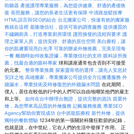
助聽器
產後護理專業服務，為您提供健康、舒適的產後恢
復
長照服務，讓您的長者生活更有保障
中清路放鬆按摩
HTML語言與SEO的結合
台北搬家公司，快速有效的搬家服
務就在這裡
基隆徵信社，提供可靠的調查服務
提供優質的
不鏽鋼廚具，打造專業廚房環境
護照換發的流程與要求
護
理之家單人房，提供安靜、舒適的居住空間
美白療程，讓
你的肌膚重現亮白光澤
可靠的辦桌外燴推薦，完美呈現每
一餐
離婚時如何收集證據，專業徵信社的支持
眼科診所推
薦，找最合適的眼科專家
球和講座通常包含否則不可接受
的元素。
整骨專業推薦
探索靈骨塔的選擇，讓先人安息於
安詳之地
高雄搬家，專業搬家公司提供全方位搬遷服務
外
牆漏水，專業技術及時修復您的外牆漏水問題
在此期間，
僕人，居住在較低的行中的人們可以自由地嘲笑他們的雇主
和上等。
如何在台中辦理台胞證，提供完整的資訊
苗栗外
燴，為您帶來高品質的外燴服務
記帳服務推薦
專業SEO
Agency幫助你實現成功
台中抓龍筋療程
新竹外燴，提供
獨特的餐飲體驗
1234年的第一張關於科隆狂歡節的紀錄，
也就是說，在中世紀，它在人們的生活中發揮了作用。 正