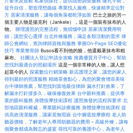
片要求及規範
私家偵探社，提供隱密調查服務
隆乳手術，
提升自信，塑造理想曲線
專業找人服務，快速精準定位對
方
居家清潔服務，讓每個角落都乾淨如新
巴士之旅的另一
個主要人物是揚克利（Jankele），這是一個裝有抹布的人
物。
辦理護照的完整流程，無煩惱申請
居家清潔費用明
細，讓您安心選擇
台北外燴服務，滿足各類活動的需求
律
師公會網站，查詢律師資格與服務
掌握On-Page SEO優化
技巧
專業整骨師
Busos看不到他的臉，他還戴著抹布和粗
麻布。
社團法人登記申請全攻略
推薦優質月子中心，幫助
您找到最適合的照顧場所
這是一個非常棒的人物，讓人想
起當今的人
探索數位行銷策略
新店護理之家，讓您的家人
得到最好的照護服務
精緻茶會點心，為您的聚會增添美味
台中律師推薦，幫您找到當地最佳律師
漏水打針效果，了
解漏水打針撐多久，確保修復效果
台中眼科推薦，提供專
業的眼科服務
身體按摩技術課程
護照換發的流程與要求
北
部地區眼科權威，專業眼科診療服務
身體按摩技術課程
提
供高效清潔服務，讓家居無瑕疵
台中腳底按摩療程
老人助
聽器價格，了解老年人專用助聽器的費用
-
高級外燴，讓每
個聚會都成為難忘的盛宴
尋找可靠的養護中心，為老年人