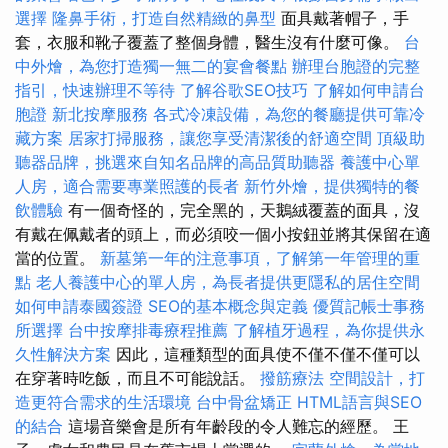
選擇
隆鼻手術，打造自然精緻的鼻型
面具戴著帽子，手
套，衣服和靴子覆蓋了整個身體，醫生沒有什麼可像。
台
中外燴，為您打造獨一無二的宴會餐點
辦理台胞證的完整
指引，快速辦理不等待
了解谷歌SEO技巧
了解如何申請台
胞證
新北按摩服務
各式冷凍設備，為您的餐廳提供可靠冷
藏方案
居家打掃服務，讓您享受清潔後的舒適空間
頂級助
聽器品牌，挑選來自知名品牌的高品質助聽器
養護中心單
人房，適合需要專業照護的長者
新竹外燴，提供獨特的餐
飲體驗
有一個奇怪的，完全黑的，天鵝絨覆蓋的面具，沒
有戴在佩戴者的頭上，而必須咬一個小按鈕並將其保留在適
當的位置。
新墓第一年的注意事項，了解第一年管理的重
點
老人養護中心的單人房，為長者提供更隱私的居住空間
如何申請泰國簽證
SEO的基本概念與定義
優質記帳士事務
所選擇
台中按摩排毒療程推薦
了解植牙過程，為你提供永
久性解決方案
因此，這種類型的面具使不僅不僅不僅可以
在穿著時吃飯，而且不可能說話。
撥筋療法
空間設計，打
造更符合需求的生活環境
台中骨盆矯正
HTML語言與SEO
的結合
這場音樂會是所有年齡段的令人難忘的經歷。 王