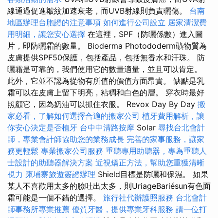
線通過促進皺紋加速衰老，而UVB射線則負責曬傷。
台南
地區辦理台胞證的注意事項
如何進行公司設立
居家清潔費
用明細，讓您安心選擇
在這裡，SPF（防曬係數）進入圖
片，即防曬霜的數量。 Bioderma Photododerm礦物質為
皮膚提供SPF50保護，包括產品，包括無香水和汗珠。 防
曬霜是可靠的，我們使用它的數量適量，並且可以肯定。
此外，它並不認為從物有所值的價值方面昂貴。 缺點是乳
霜可以在皮膚上留下明亮，粘稠和白色的層。 穿衣時最好
照顧它，因為奶油可以抓住衣服。 Revox Day By Day
搬
家必看，了解如何選擇合適的搬家公司
植牙費用解析，讓
你安心決定是否植牙
台中中清路按摩
Solar
尋找台北會計
師，專業會計師協助您的業務成長
完善的家事服務，讓家
務更輕鬆
專業搬家公司服務
重聽專用助聽器，專為重聽人
士設計的助聽器解決方案
近視矯正方法，幫助您重獲清晰
視力
柬埔寨旅遊簽證辦理
Shield目標是防曬和保濕。 如果
某人不喜歡用太多的臉吐出太多，則UriageBariésun有色面
霜可能是一個不錯的選擇。
旅行社代辦護照服務
台北會計
師事務所專業推薦
優質牙醫，提供專業牙科服務
請一位打