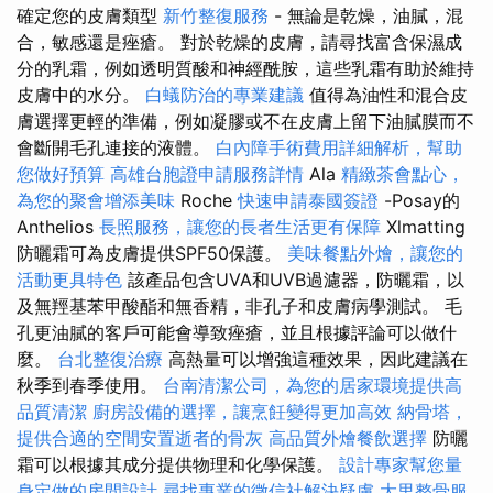
確定您的皮膚類型
新竹整復服務
- 無論是乾燥，油膩，混
合，敏感還是痤瘡。 對於乾燥的皮膚，請尋找富含保濕成
分的乳霜，例如透明質酸和神經酰胺，這些乳霜有助於維持
皮膚中的水分。
白蟻防治的專業建議
值得為油性和混合皮
膚選擇更輕的準備，例如凝膠或不在皮膚上留下油膩膜而不
會斷開毛孔連接的液體。
白內障手術費用詳細解析，幫助
您做好預算
高雄台胞證申請服務詳情
Ala
精緻茶會點心，
為您的聚會增添美味
Roche
快速申請泰國簽證
-Posay的
Anthelios
長照服務，讓您的長者生活更有保障
Xlmatting
防曬霜可為皮膚提供SPF50保護。
美味餐點外燴，讓您的
活動更具特色
該產品包含UVA和UVB過濾器，防曬霜，以
及無羥基苯甲酸酯和無香精，非孔子和皮膚病學測試。 毛
孔更油膩的客戶可能會導致痤瘡，並且根據評論可以做什
麼。
台北整復治療
高熱量可以增強這種效果，因此建議在
秋季到春季使用。
台南清潔公司，為您的居家環境提供高
品質清潔
廚房設備的選擇，讓烹飪變得更加高效
納骨塔，
提供合適的空間安置逝者的骨灰
高品質外燴餐飲選擇
防曬
霜可以根據其成分提供物理和化學保護。
設計專家幫您量
身定做的房間設計
尋找專業的徵信社解決疑慮
大里整骨服