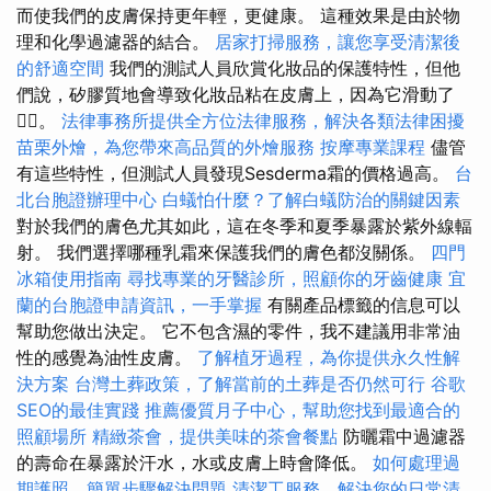
而使我們的皮膚保持更年輕，更健康。 這種效果是由於物
理和化學過濾器的結合。
居家打掃服務，讓您享受清潔後
的舒適空間
我們的測試人員欣賞化妝品的保護特性，但他
們說，矽膠質地會導致化妝品粘在皮膚上，因為它滑動了
🤷‍♀️。
法律事務所提供全方位法律服務，解決各類法律困擾
苗栗外燴，為您帶來高品質的外燴服務
按摩專業課程
儘管
有這些特性，但測試人員發現Sesderma霜的價格過高。
台
北台胞證辦理中心
白蟻怕什麼？了解白蟻防治的關鍵因素
對於我們的膚色尤其如此，這在冬季和夏季暴露於紫外線輻
射。 我們選擇哪種乳霜來保護我們的膚色都沒關係。
四門
冰箱使用指南
尋找專業的牙醫診所，照顧你的牙齒健康
宜
蘭的台胞證申請資訊，一手掌握
有關產品標籤的信息可以
幫助您做出決定。 它不包含濕的零件，我不建議用非常油
性的感覺為油性皮膚。
了解植牙過程，為你提供永久性解
決方案
台灣土葬政策，了解當前的土葬是否仍然可行
谷歌
SEO的最佳實踐
推薦優質月子中心，幫助您找到最適合的
照顧場所
精緻茶會，提供美味的茶會餐點
防曬霜中過濾器
的壽命在暴露於汗水，水或皮膚上時會降低。
如何處理過
期護照，簡單步驟解決問題
清潔工服務，解決您的日常清