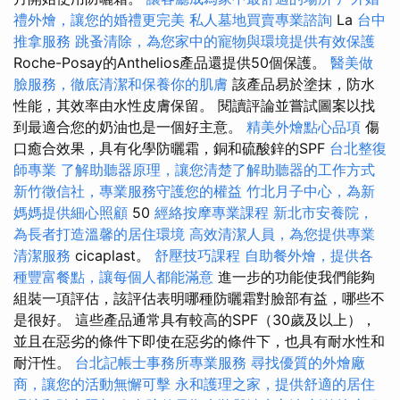
禮外燴，讓您的婚禮更完美
私人墓地買賣專業諮詢
La
台中
推拿服務
跳蚤清除，為您家中的寵物與環境提供有效保護
Roche-Posay的Anthelios產品還提供50個保護。
醫美做
臉服務，徹底清潔和保養你的肌膚
該產品易於塗抹，防水
性能，其效率由水性皮膚保留。 閱讀評論並嘗試圖案以找
到最適合您的奶油也是一個好主意。
精美外燴點心品項
傷
口癒合效果，具有化學防曬霜，銅和硫酸鋅的SPF
台北整復
師專業
了解助聽器原理，讓您清楚了解助聽器的工作方式
新竹徵信社，專業服務守護您的權益
竹北月子中心，為新
媽媽提供細心照顧
50
經絡按摩專業課程
新北市安養院，
為長者打造溫馨的居住環境
高效清潔人員，為您提供專業
清潔服務
cicaplast。
舒壓技巧課程
自助餐外燴，提供各
種豐富餐點，讓每個人都能滿意
進一步的功能使我們能夠
組裝一項評估，該評估表明哪種防曬霜對臉部有益，哪些不
是很好。 這些產品通常具有較高的SPF（30歲及以上），
並且在惡劣的條件下即使在惡劣的條件下，也具有耐水性和
耐汗性。
台北記帳士事務所專業服務
尋找優質的外燴廠
商，讓您的活動無懈可擊
永和護理之家，提供舒適的居住