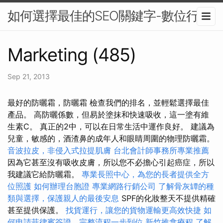
如何選擇最佳的SEO關鍵字-數位行銷
Marketing (485)
Sep 21, 2013
最好的防曬霜，防曬霜 檢查我們的排名，並輕鬆選擇最佳
產品。 高防曬係數，但易於塗抹和快速吸收，這一塗有維
生素C。 真正的2中，可以在日常生活中運作良好。 建議為
兒童，敏感的，酒渣鼻的成年人和眼睛周圍的物理防曬霜。
音波拉皮，非侵入式拉提肌膚
台北會計師事務所專業推薦
因為它甚至沒有吸收皮膚，所以您不必擔心引起癌症，所以
我建議它給防曬霜。
專業長照中心，為您的長者提供全方
位照護
如何辦理台胞證
專業網路行銷公司
了解骨灰罈的種
類與選擇，保護親人的最後安息
SPF的化妝整天不提供精確
甚至提供保護。
找貨運行，讓您的貨物運輸更高效快捷
如
何申請菲律賓簽證，完整流程一步到位
新竹推拿療程
了解