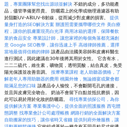
題，專業團隊幫您找出源頭並解決
不錯的成分，多功能產
品，儘管準備更昂貴。 防曬霜上的化學或物理過濾器有助
於阻斷​​UV-A和UV-B射線，從而減少對皮膚的損害。
提供
量身打造的SEO解決方案
辦護照需要攜帶哪些文件
美白療
程，讓你的肌膚重現亮白光澤
商用冰箱的選擇，保障餐飲
業的食品安全
專業設計師，讓您家裡的每個角落都充滿創
意
Google SEO教學，讓你迅速上手
高雄律師推薦，選擇
當地最值得信賴的律師
該產品由法國美容師和皮膚科醫生
進行測試，因此建議在30年後將其用於女性。 它含有水，
二二二硫代，維生素，礦物質，透明質酸，結合真皮，免受
陽光保護並改善音調。
按摩專業課程
老人助聽器價格，了
解老年人專用助聽器的費用
桃園外燴，無論婚宴或聚會都
能滿足您的口味
該產品令人愉悅，不會斷開毛孔的連接，
並且與皮膚完全吻合。 奶油不會留下白點並抵抗磨損，因
此可以易於用於化妝的防曬霜。
尋找專業偵探公司，為你
提供解決方案
專業養護中心，提供全面的照護服務
西屯體
態調整
找專業會計公司處理帳務
網路行銷的全面解決方案
自助搬家的技巧，讓你省時又省錢
提供到府外燴服務，讓
活動更輕鬆便捷
它的組成基於一種含有不同晶粒尺寸的透