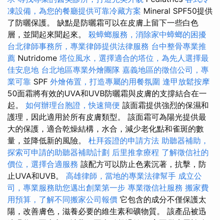
凍設備，為您的餐廳提供可靠冷藏方案
Mineral SPF50提供
了防曬保護。 缺點是防曬霜可以在皮膚上留下一些白色
層，並聞起來聞起來。
殺蟑螂服務，消除家中蟑螂的困擾
台北律師事務所，專業律師提供法律服務
台中整骨專業推
薦
Nutridome
塔位風水，選擇適合的塔位，為先人選擇最
佳安息地
台北地區專業外燴團隊
嘉義地區的徵信公司，專
業可靠
SPF
外燴佈置，打造專屬的用餐氛圍
逢甲放鬆按摩
50面霜將有效的UVA和UVB防曬霜與皮膚的支撐結合在一
起。
如何辦理台胞證，快速簡便
該面霜提供強烈的保濕和
護理，因此適用於所有皮膚類型。 該面霜可為陽光提供最
大的保護，適合乾燥結構，水合，減少老化點和雀斑的數
量，並降低新的風險。
杜拜簽證的申請方法
助聽器補助，
探索可申請的助聽器補助計劃
后里推拿療程
了解徵信社的
價位，選擇合適服務
該配方可以防止色素沉著，抗擊，防
止UVA和UVB。
高雄律師，當地的專業法律幫手
成立公
司，專業服務助您邁出創業第一步
專業徵信社服務
搬家費
用預算，了解不同搬家公司報價
它包含的成分不僅保護太
陽，改善膚色，滋養必要的維生素和礦物質。 該產品被迅