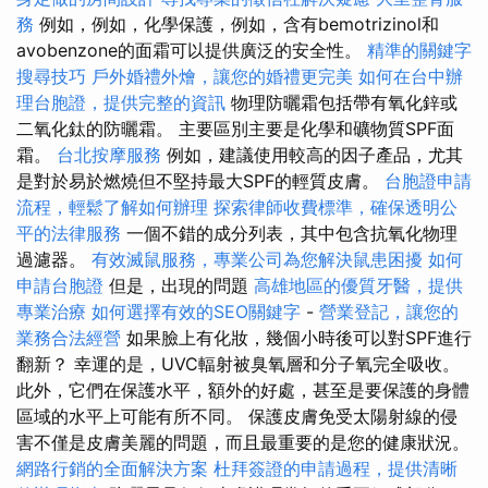
務
例如，例如，化學保護，例如，含有bemotrizinol和
avobenzone的面霜可以提供廣泛的安全性。
精準的關鍵字
搜尋技巧
戶外婚禮外燴，讓您的婚禮更完美
如何在台中辦
理台胞證，提供完整的資訊
物理防曬霜包括帶有氧化鋅或
二氧化鈦的防曬霜。 主要區別主要是化學和礦物質SPF面
霜。
台北按摩服務
例如，建議使用較高的因子產品，尤其
是對於易於燃燒但不堅持最大SPF的輕質皮膚。
台胞證申請
流程，輕鬆了解如何辦理
探索律師收費標準，確保透明公
平的法律服務
一個不錯的成分列表，其中包含抗氧化物理
過濾器。
有效滅鼠服務，專業公司為您解決鼠患困擾
如何
申請台胞證
但是，出現的問題
高雄地區的優質牙醫，提供
專業治療
如何選擇有效的SEO關鍵字
-
營業登記，讓您的
業務合法經營
如果臉上有化妝，幾個小時後可以對SPF進行
翻新？ 幸運的是，UVC輻射被臭氧層和分子氧完全吸收。
此外，它們在保護水平，額外的好處，甚至是要保護的身體
區域的水平上可能有所不同。 保護皮膚免受太陽射線的侵
害不僅是皮膚美麗的問題，而且最重要的是您的健康狀況。
網路行銷的全面解決方案
杜拜簽證的申請過程，提供清晰