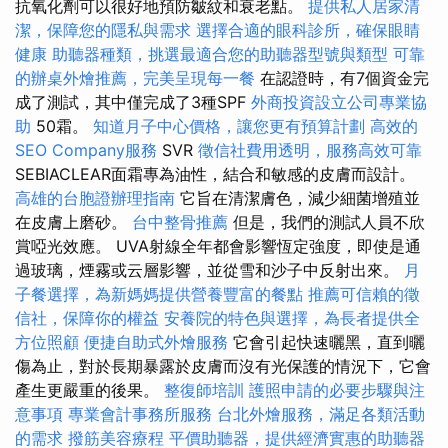
抗氧化劑可以很好地預防皺紋和衰老點。
提供私人居家清
潔，保障您的隱私與需求
選擇合適的眼科診所，確保眼睛
健康
助聽器種類，挑選最適合您的助聽器型號與類型
可靠
的辦桌外燴推薦，完美呈現每一餐
在認證時，有7個資金完
成了測試，其中僅完成了3種SPF
外商投資設立公司專業協
助
50霜。
知道月子中心價格，讓您更有預算計劃
高效的
SEO Company服務
SVR
徵信社費用透明，服務高效可靠
SEBIACLEAR面霜專為油性，結合和敏感的皮膚而設計。
高雄的台胞證辦理指南
它旨在清潔膚色，減少細菌增殖並
在皮膚上磨砂。
台中整骨推薦
但是，我們的測試人員不欣
賞啞光效應。 UVA射線全年都會影響恆定強度，即使是通
過玻璃，煙霧或云層影響，並從雪和沙子中反射出來。
月
子餐選擇，為新媽媽提供營養豐富的餐點
推薦可信賴的徵
信社，保障你的權益
安養院的特色與選擇，為長者提供全
方位照顧
便捷自助式外燴服務
它會引起快速曬黑，直到曬
傷為止，對於長期暴露於皮膚而沒有光保護的情況下，它會
產生更嚴重的後果。
整復師培訓
護照申請的必要步驟與注
意事項
專業會計事務所服務
台北外燴服務，滿足各類活動
的需求
撥筋美容療程
平價助聽器，提供經濟實惠的助聽器