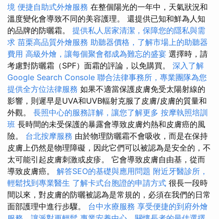
境
便捷自助式外燴服務
在整個陽光的一年中，天氣狀況和
溫度變化會導致不同的美容護理。 還提供已知和鮮為人知
的品牌的防曬霜。
提供私人居家清潔，保障您的隱私與需
求
苗栗高品質外燴服務
助聽器價格，了解市場上的助聽器
費用
高級外燴，讓每個聚會都成為難忘的盛宴
選擇時，請
考慮對防曬霜（SPF）面霜的評論，以免購買。
深入了解
Google Search Console
聯合法律事務所，專業團隊為您
提供全方位法律服務
如果不適當保護皮膚免受太陽射線的
影響，則遲早是UVA和UVB輻射克服了皮膚/皮膚的質量和
外觀。
長照中心的服務詳解，讓您了解更多
按摩執照培訓
班
長時間的未受保護的暴露會導致皮膚灼熱和皮膚癌的風
險。
台北按摩服務
由於物理防曬霜不會吸收，而是在保持
皮膚上仍然是物理障礙，因此它們可以被認為是安全的，不
太可能引起皮膚刺激或皮疹。 它會導致皮膚自由基，從而
導致皮膚癌。
解答SEO的基礎與應用問題
附近牙醫診所，
輕鬆找到專業醫生
了解卡式台胞證的申請方式
很長一段時
間以來，對皮膚的防曬被認為是常規的，必須在我們的日常
面部護理中進行步驟。
台中水療服務
享受便捷的到府外燴
服務，讓派對更輕鬆
專業安養中心，關懷長者的最佳選擇