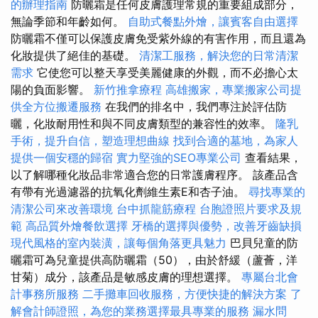
的辦理指南
防曬霜是任何皮膚護理常規的重要組成部分，
無論季節和年齡如何。
自助式餐點外燴，讓賓客自由選擇
防曬霜不僅可以保護皮膚免受紫外線的有害作用，而且還為
化妝提供了絕佳的基礎。
清潔工服務，解決您的日常清潔
需求
它使您可以整天享受美麗健康的外觀，而不必擔心太
陽的負面影響。
新竹推拿療程
高雄搬家，專業搬家公司提
供全方位搬遷服務
在我們的排名中，我們專注於評估防
曬，化妝耐用性和與不同皮膚類型的兼容性的效率。
隆乳
手術，提升自信，塑造理想曲線
找到合適的墓地，為家人
提供一個安穩的歸宿
實力堅強的SEO專業公司
查看結果，
以了解哪種化妝品非常適合您的日常護膚程序。 該產品含
有帶有光過濾器的抗氧化劑維生素E和杏子油。
尋找專業的
清潔公司來改善環境
台中抓龍筋療程
台胞證照片要求及規
範
高品質外燴餐飲選擇
牙橋的選擇與優勢，改善牙齒缺損
現代風格的室內裝潢，讓每個角落更具魅力
巴貝兒童的防
曬霜可為兒童提供高防曬霜（50），由於舒緩（蘆薈，洋
甘菊）成分，該產品是敏感皮膚的理想選擇。
專屬台北會
計事務所服務
二手攤車回收服務，方便快捷的解決方案
了
解會計師證照，為您的業務選擇最具專業的服務
漏水問