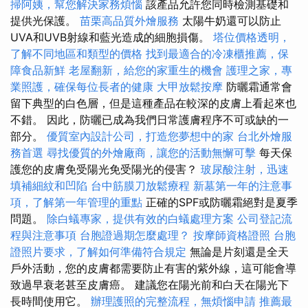
掃阿姨，幫您解決家務煩惱
該產品允許您同時檢測基礎和
提供光保護。
苗栗高品質外燴服務
太陽牛奶還可以防止
UVA和UVB射線和藍光造成的細胞損傷。
塔位價格透明，
了解不同地區和類型的價格
找到最適合的冷凍櫃推薦，保
障食品新鮮
老屋翻新，給您的家重生的機會
護理之家，專
業照護，確保每位長者的健康
大甲放鬆按摩
防曬霜通常會
留下典型的白色層，但是這種產品在較深的皮膚上看起來也
不錯。 因此，防曬已成為我們日常護膚程序不可或缺的一
部分。
優質室內設計公司，打造您夢想中的家
台北外燴服
務首選
尋找優質的外燴廠商，讓您的活動無懈可擊
每天保
護您的皮膚免受陽光免受陽光的侵害？
玻尿酸注射，迅速
填補細紋和凹陷
台中筋膜刀放鬆療程
新墓第一年的注意事
項，了解第一年管理的重點
正確的SPF或防曬霜絕對是夏季
問題。
除白蟻專家，提供有效的白蟻處理方案
公司登記流
程與注意事項
台胞證過期怎麼處理？
按摩師資格證照
台胞
證照片要求，了解如何準備符合規定
無論是片刻還是全天
戶外活動，您的皮膚都需要防止有害的紫外線，這可能會導
致過早衰老甚至皮膚癌。 建議您在陽光前和白天在陽光下
長時間使用它。
辦理護照的完整流程，無煩惱申請
推薦最