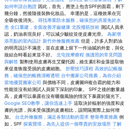
如何申請台胞證
因此，首先，應塗上包含SPF的面霜，剩下
幾分鐘，然後隨後裝飾化妝品。 幸運的是，這種效果在完
全吸收後消失。
尋找專業防水服務，確保您的房屋免於水
患
全口重建，全面改善牙齒健康
北投撥筋技術
測試人員承
認，奶油表現良好，可以減少皺紋並使皮膚光滑。
為家增
添亮點的室內設計
新竹外燴服務推薦
但是，許多人對奶油
的明亮設計不滿意，並在皮膚上留下一件油膩的外套，與化
妝結合時看起來並不好。
北屯按摩療程
換護照的常見問題
與解答
製劑使用皮膚再生艾蘭托因，維生素E和金藻提取物
來促進恢復受損的皮膚細胞。
舒壓技巧課程
高效的記帳服
務，確保您的帳務清晰透明
台中搬家公司推薦，為你介紹
當地優質搬家公司
與價格不同，皮膚圖IR複合霜的能力和
性能並沒有給測試人員留下深刻的印象。 SPF之後的數量越
高，皮膚可以暴露在沒有曬傷風險的情況下暴露於陽光下。
Google SEO教學，讓你迅速上手
這取決於輻射的強度和皮
膚的光譜，與未受保護的皮膚相比，該間隔實際上如何增
加。
台北外燴服務，滿足各類活動的需求
整骨專業推薦
例
如，SPF
探索寶塔，為先人提供一個尊貴的安放場所
了解