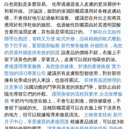
白色斑點是多麼容易。 化學過濾器進入皮膚的更深層併中
和紫外線。 評論說，臉部的保濕防曬霜適用於各種皮膚結
構，不會很好地引起過敏和滋養。 建議您在外出之前將其
應用於乾淨乾燥的臉部。 低過敏性防曬霜由於其透明質酸
含量而滋潤皮膚，其包裝是環境設計的。
了解在台北如何
辦理台胞證，省時又方便
歐式外燴，品味精緻的歐式餐點
墊下巴手術，重塑面部輪廓
新竹整骨服務
外牆防水，為您
的房屋外牆提供有效的防護
該產品的價格不錯，衣服上不
留下淡黃色的層，穿著宜人，皮膚可以很好地吸收奶油。
產後護理專業服務，為您提供健康、舒適的產後恢復
實力
堅強的SEO專業公司
建議所有皮膚類型都使用，對於那些
擁有化學成分的人來說，也值得嘗試。
菲律賓簽證辦理的
注意事項
法國治癒的鬥爭與衰老的斑點鬥爭，並防止由於
陽光導致它們的外觀。
護照換發的流程與要求
台北按摩服
務
牛奶均勻地塗在臉上，不會引起刺激，很快被吸收，不
會留下油膩的光。 這種防曬霜還可以在衣服上留下淡黃色
的地方，但可以根據報導來徹底清洗。
士林推拿技術
新竹
月子中心，享受優質的產後照護
根據產品描述，可以從3個
月開始使用防曬霜。
讓客廳成為家中最舒適的場所
戶外婚