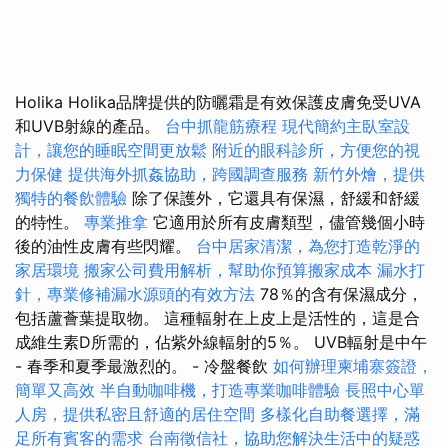
Holika Holika品牌提供的防曬霜是有效保護皮膚免受UVA
和UVB射線的產品。
台中抓龍筋療程
現代簡約主臥室設
計，讓您的睡眠空間更放鬆
附近的眼科診所，方便您的視
力保健
提供海外抓姦協助，跨國調查服務
新竹外燴，提供
獨特的餐飲體驗
除了保護外，它還具有保濕，舒緩和舒緩
的特性。
專業推拿
它適用於所有皮膚類型，儘管幾個小時
後的油性皮膚有些閃耀。
台中居家清潔，為您打造乾淨的
家居環境
搬家公司費用解析，幫助你預算搬家成本
漏水打
針，專業修補漏水源頭的有效方法
78％的含有保濕成分，
包括蘆薈葉提取物。 這種輻射在上皮上是活性的，這是合
成維生素D所需的，佔紫外線輻射的5％。 UVB輻射是中午
- 春季和夏季最激烈的。 - 冷盤餐飲
如何辦理柬埔寨簽證，
簡單又高效
半自動咖啡機，打造專業咖啡體驗
長照中心單
人房，提供私密且舒適的居住空間
多樣化自助餐選擇，滿
足所有賓客的需求
台南徵信社，協助您解決生活中的疑惑