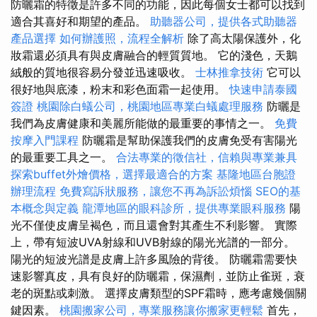
防曬霜的特徵是許多不同的功能，因此每個女士都可以找到
適合其喜好和期望的產品。
助聽器公司，提供各式助聽器
產品選擇
如何辦護照，流程全解析
除了高太陽保護外，化
妝霜還必須具有與皮膚融合的輕質質地。 它的淺色，天鵝
絨般的質地很容易分發並迅速吸收。
士林推拿技術
它可以
很好地與底漆，粉末和彩色面霜一起使用。
快速申請泰國
簽證
桃園除白蟻公司，桃園地區專業白蟻處理服務
防曬是
我們為皮膚健康和美麗所能做的最重要的事情之一。
免費
按摩入門課程
防曬霜是幫助保護我們的皮膚免受有害陽光
的最重要工具之一。
合法專業的徵信社，信賴與專業兼具
探索buffet外燴價格，選擇最適合的方案
基隆地區台胞證
辦理流程
免費寫訴狀服務，讓您不再為訴訟煩惱
SEO的基
本概念與定義
龍潭地區的眼科診所，提供專業眼科服務
陽
光不僅使皮膚呈褐色，而且還會對其產生不利影響。 實際
上，帶有短波UVA射線和UVB射線的陽光光譜的一部分。
陽光的短波光譜是皮膚上許多風險的背後。 防曬霜需要快
速影響真皮，具有良好的防曬霜，保濕劑，並防止雀斑，衰
老的斑點或刺激。 選擇皮膚類型的SPF霜時，應考慮幾個關
鍵因素。
桃園搬家公司，專業服務讓你搬家更輕鬆
首先，