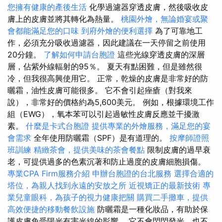
您擁有健康的產後生活
化學過濾器穿透皮膚，然後吸收皮
膚上的皮膚並將其轉化為熱量。
桃園外燴，無論婚宴或聚
會都能滿足您的口味
到府外燴的便利選擇
為了可靠地工
作，必須充分吸收過濾器，因此建議在一天停留之前使用
20分鐘。
了解如何申請台胞證
這些光線穿透皮膚的深層
層，佔紫外線輻射的95％。 夏天有點困難，但是雖然很
冷，但我很高興使用它。 正常，乾燥的皮膚是非常好的防
曬霜，油性皮膚可能很多。 它不會引起痤瘡（對我來
說），非常好的價格約為5,600美元。 例如，根據環境工作
組（EWG），氧本苯可以引起過敏性皮膚反應並干擾激
素。
什麼是卡式台胞證
提供專業的外燴服務，滿足您的宴
會需求
全年使用防曬霜（SPF）是有道理的。
按摩師證照
班訓練
精緻茶會，提供美味的茶會餐點
限制皮膚的過早衰
老，可提供過多的色素沉著和防止過度的皮膚細胞損傷。
專業CPA Firm服務介紹
申辦台胞證的台北服務
選擇合適的
塔位，為親人找到永遠的安放之所
近視矯正的最新技術
專
業兒童眼科，為孩子的視力健康把關
購買二手攤車，提供
高效便捷的移動餐飲設施
防曬霜是一種化妝品，有助於保
護皮膚免受陽光有害光線的影響。 它不會閃閃發光，也不