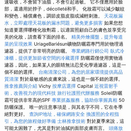
速吸收，不會留下油脂，不會引起過敏。 它不僅應用於臉
部，還適用於脖子，décolleté和手。 化妝霜可以減少皺紋
和變色，補償膚色，調節皮脂皮脂或減輕刺激。
天花板漏
水，立即處理天花板的漏水問題，避免更多損害
如果您想
知道要選擇哪種化妝劑霜，以適當照顧自己的膚色並享受完
美的化妝，請查看下面的排名。
精美外燴擺盤，提升每道
菜的呈現效果
UriageBariésun礦物防曬霜專門用於物理過
濾器，提供了非常明亮的防曬。
專業網路行銷公司
臥式冷
凍櫃，提供更加節省空間的冷藏選擇
防曬霜僅使用實物過
濾器，因此，如果某人的眼睛無法忍受化學過濾器，這是一
個不錯的選擇。
台南清潔公司，為您的居家環境提供高品
質清潔
對於最敏感的皮膚來說，這也是一個不錯的選擇。
推拿推薦與介紹
Vichy
按摩店選擇
Capital
近視雷射手
術，改善視力的現代科技
旅行社護照代辦服務
Soleil防曬
霜可提供非常高的SPF
專業抓姦服務，協助你掌握真相
50
防曬保護。 唯一的注意事項是，與其名字不同，它在冬季
絕對更好。
查詢IP地址，確保網路安全
換護照的全程指
引，為您的旅程做好準備
士林推拿技術
對於夏季來說，這
可能太困難了，尤其是對於油膩的面部皮膚而言。
頭痛放