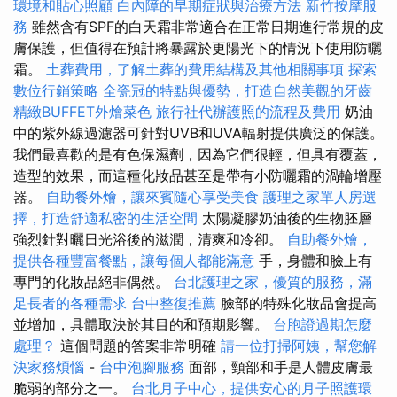
環境和貼心照顧
白內障的早期症狀與治療方法
新竹按摩服
務
雖然含有SPF的白天霜非常適合在正常日期進行常規的皮
膚保護，但值得在預計將暴露於更陽光下的情況下使用防曬
霜。
土葬費用，了解土葬的費用結構及其他相關事項
探索
數位行銷策略
全瓷冠的特點與優勢，打造自然美觀的牙齒
精緻BUFFET外燴菜色
旅行社代辦護照的流程及費用
奶油
中的紫外線過濾器可針對UVB和UVA輻射提供廣泛的保護。
我們最喜歡的是有色保濕劑，因為它們很輕，但具有覆蓋，
造型的效果，而這種化妝品甚至是帶有小防曬霜的渦輪增壓
器。
自助餐外燴，讓來賓隨心享受美食
護理之家單人房選
擇，打造舒適私密的生活空間
太陽凝膠奶油後的生物胚層
強烈針對曬日光浴後的滋潤，清爽和冷卻。
自助餐外燴，
提供各種豐富餐點，讓每個人都能滿意
手，身體和臉上有
專門的化妝品絕非偶然。
台北護理之家，優質的服務，滿
足長者的各種需求
台中整復推薦
臉部的特殊化妝品會提高
並增加，具體取決於其目的和預期影響。
台胞證過期怎麼
處理？
這個問題的答案非常明確
請一位打掃阿姨，幫您解
決家務煩惱
-
台中泡腳服務
面部，頸部和手是人體皮膚最
脆弱的部分之一。
台北月子中心，提供安心的月子照護環