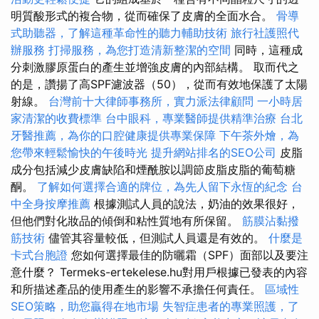
明質酸形式的複合物，從而確保了皮膚的全面水合。
骨導
式助聽器，了解這種革命性的聽力輔助技術
旅行社護照代
辦服務
打掃服務，為您打造清新整潔的空間
同時，這種成
分刺激膠原蛋白的產生並增強皮膚的內部結構。 取而代之
的是，讚揚了高SPF濾波器（50），從而有效地保護了太陽
射線。
台灣前十大律師事務所，實力派法律顧問
一小時居
家清潔的收費標準
台中眼科，專業醫師提供精準治療
台北
牙醫推薦，為你的口腔健康提供專業保障
下午茶外燴，為
您帶來輕鬆愉快的午後時光
提升網站排名的SEO公司
皮脂
成分包括減少皮膚缺陷和煙酰胺以調節皮脂皮脂的葡萄糖
酮。
了解如何選擇合適的牌位，為先人留下永恆的紀念
台
中全身按摩推薦
根據測試人員的說法，奶油的效果很好，
但他們對化妝品的傾倒和粘性質地有所保留。
筋膜沾黏撥
筋技術
儘管其容量較低，但測試人員還是有效的。
什麼是
卡式台胞證
您如何選擇最佳的防曬霜（SPF）面部以及要注
意什麼？ Termeks-ertekelese.hu對用戶根據已發表的內容
和所描述產品的使用產生的影響不承擔任何責任。
區域性
SEO策略，助您贏得在地市場
失智症患者的專業照護，了