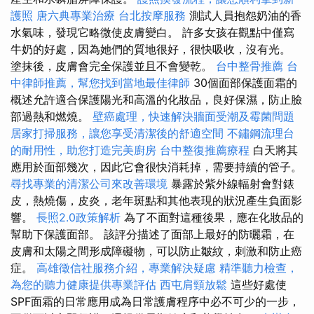
護照
唐六典專業治療
台北按摩服務
測試人員抱怨奶油的香
水氣味，發現它略微使皮膚變白。 許多女孩在觀點中僅寫
牛奶的好處，因為她們的質地很好，很快吸收，沒有光。
塗抹後，皮膚會完全保護並且不會變乾。
台中整骨推薦
台
中律師推薦，幫您找到當地最佳律師
30個面部保護面霜的
概述允許適合保護陽光和高溫的化妝品，良好保濕，防止臉
部過熱和燃燒。
壁癌處理，快速解決牆面受潮及霉菌問題
居家打掃服務，讓您享受清潔後的舒適空間
不鏽鋼流理台
的耐用性，助您打造完美廚房
台中整復推薦療程
白天將其
應用於面部幾次，因此它會很快消耗掉，需要持續的管子。
尋找專業的清潔公司來改善環境
暴露於紫外線輻射會對錶
皮，熱燒傷，皮炎，老年斑點和其他表現的狀況產生負面影
響。
長照2.0政策解析
為了不面對這種後果，應在化妝品的
幫助下保護面部。 該評分描述了面部上最好的防曬霜，在
皮膚和太陽之間形成障礙物，可以防止皺紋，刺激和防止癌
症。
高雄徵信社服務介紹，專業解決疑慮
精準聽力檢查，
為您的聽力健康提供專業評估
西屯肩頸放鬆
這些好處使
SPF面霜的日常應用成為日常護膚程序中必不可少的一步，