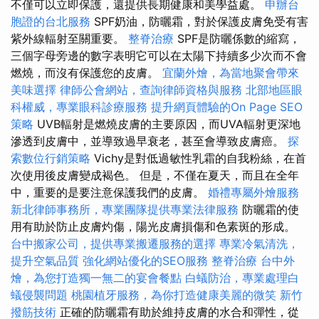
不僅可以立即保護，還提供長期健康和美學益處。
申辦台
胞證的台北服務
SPF奶油，防曬霜，對於保護皮膚免受有害
紫外線輻射至關重要。
整脊治療
SPF是防曬係數的縮寫，
三個字母旁邊的數字表明它可以在太陽下持續多少次而不會
燃燒，而沒有保護您的皮膚。
宜蘭外燴，為當地聚會帶來
美味選擇
律師公會網站，查詢律師資格與服務
北部地區眼
科權威，專業眼科診療服務
提升網頁體驗的On Page SEO
策略
UVB輻射是燃燒皮膚的主要原因，而UVA輻射更深地
滲透到皮膚中，並導致過早衰老，甚至會導致皮膚癌。
探
索數位行銷策略
Vichy是對低過敏性乳霜的自我粉絲，在首
次使用後皮膚變成褐色。 但是，不僅在夏天，而且在全年
中，重要的是要注意保護我們的皮膚。
婚禮專屬外燴服務
新北律師事務所，專業團隊提供專業法律服務
防曬霜的使
用有助於防止皮膚灼傷，陽光皮膚損傷和色素斑的形成。
台中搬家公司，提供專業搬遷服務的選擇
專業冷氣清洗，
提升空氣品質
強化網站優化的SEO服務
整脊治療
台中外
燴，為您打造獨一無二的宴會餐點
白蟻防治，專業處理白
蟻侵襲問題
桃園植牙服務，為你打造健康美麗的微笑
新竹
撥筋技術
正確的防曬霜有助於維持皮膚的水合和彈性，從