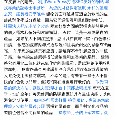
在皮膚上的陽光。
利用WordPress打造SEO友好的網站
尋
找專業的記帳士事務所，為您的財務保駕護航
永和的護理
之家，讓長者安享晚年
礦物質面霜通常更適合於敏感的皮
膚或對化學成分過敏，因為它們通常溫和且刺激性較低。
社團法人登記申請全攻略
兩種類型之間的選擇應基於用戶
的個人需求和偏好和皮膚類型。 沒錯，這是一種更昂貴的
產品，如果某人不關注塗抹，您可以在皮膚上留下白色條和
污漬。 敏感的皮膚應尋找通常溫和且易於耐受的礦物SPF面
霜。 如果您的皮膚患有痤瘡，請選擇不會引起痤瘡的非梳
子霜。 敏感的皮膚應尋找低過敏性和無香精的產品。 建議
將它們用於二氧化鈦或氧化鋅的防曬霜，還應避免使用醇和
防腐劑。 皮膚癌基金會建議那些容易出現酒渣鼻或過敏的
人避免使用酒精防曬霜。 不幸的是，有些有一些令人不愉
快的白色化妝品層，但我試圖在這裡選擇最好的。
散光問
題的解決方法，讓視力更清晰
台中頭部放鬆按摩
您想在夏
季（也許全年）每天使用的防曬霜應該具有最佳功能，以免
避免定期使用。
如何進行居家打掃
撿骨服務，專業為您處
理親人安葬的最後步驟
選擇範圍很廣，而且對於化妝品的
習慣也包含不同質量的產品。
探索坐月子的正確方式，讓