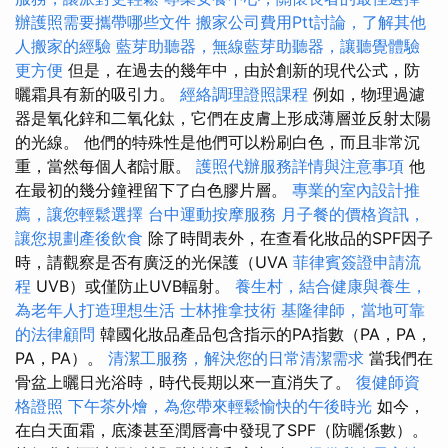
辦護照需要攜帶哪些文件
搬家公司費用Ptt討論，了解其他
人搬家的經驗
藍芽助聽器，無線藍芽助聽器，讓聽覺體驗
更方便
但是，在過去的幾年中，由於創新的現代公式，防
曬霜具有新的吸引力。
經絡調理證照課程
例如，物理過濾
器是氧化鋅和二氧化鈦，它們在皮膚上形成薄層並反射太陽
的光線。 他們的特殊性是他們可以粉刷白色，而且非常沉
重，當然每個人都討厭。
護照代辦服務詳情與注意事項
他
在最初的幾分鐘裡留下了白色膠片層。
專業的室內設計推
薦，讓您輕鬆選擇
台中運動按摩服務
月子餐的價格資訊，
讓您規劃產後飲食
除了時間表外，在查看化妝品的SPF因子
時，請觀察是否有廣泛的光保護（UVA
菲律賓簽證申請流
程
UVB）或僅防止UVB輻射。
養生村，結合健康與養生，
為老年人打造理想生活
士林推拿技術
基隆律師，當地可靠
的法律顧問
韓國化妝品產品包含指示的PA指數（PA，PA，
PA，PA）。
清潔工服務，解決您的日常清潔需求
當我們在
骨盆上曬日光浴時，時代長期以來一直消失了。
復健師資
格證照
下午茶外燴，為您帶來輕鬆愉快的午後時光
如今，
在白天面霜，底漆甚至潤唇膏中發現了SPF（防曬係數）。