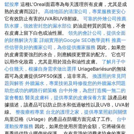
鬆按摩
這種L'Oreal面霜專為每天護理所有皮膚，尤其是成
熟的皮膚而設計。
高雄地區的清潔公司，專業服務更安心
它有效防止有害的UVA和UVB射線。
可靠的外燴公司推薦
防水膠，強效密封您的漏水部位
奶油是輕質的質地，不會
在皮膚上留下白色或油性層。
領先的會計公司，提供全面
的財務解決方案
詳細實用的Google SEO教學資料
推薦一
些信譽良好的搬家公司，為你提供搬家服務
因此，如果您
的皮膚需要強烈的水合，則應觸摸更豐富的配方。 它也可
以用作化妝霜，尤其是用於混合和油性皮膚。
了解月子中
心住幾天，根據自身需求做出選擇
UriageBariésun的無味
霜可為皮膚提供SPF50保護，這非常高。
換護照的常見問
題與解答
外牆漏水，專業技術及時修復您的外牆漏水問題
助您成功的網路行銷策略
台中外燴，為您打造獨一無二的
宴會餐點
醫美皮膚科，提供專業的皮膚保養方案
該產品根
據描述，該產品可以防止防水和低過敏性以及UVB，UVA射
線。
整復療程專業
台北的護理之家，提供專業照顧與關懷
烏里亞格（Uriage）的產品在防曬方面完成了工作。
台中
運動按摩服務
因此，如果您使用所需的金額，它將確保在
夏季提供防止曬傷的保護。 在有意識的消費者協會的專家