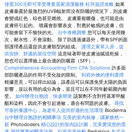
僅需300元即可享受專業居家清潔服務
杜拜簽證攻略
如果
皮膚暴露於最激烈的UVB輻射而沒有防曬的情況下，則皮膚
會變成紅色，棕色甚至燃燒。 皮膚重複曬傷，也可能是由
皮膚癌引起的。 噴霧會影響表皮，對應於敏感的皮膚，但
可能會留下不愉快的光。
台中脊椎調整
您可以每天使用幾
次，耐水性，不會滾動。 除了防護過濾器外，帶有SPF的面
部護理產品還提供皮膚類型的組成。
護理之家單人房，提
供安靜、舒適的居住空間
這意味著即使皮膚油膩或乾燥，
您也可以選擇臉上最合適的防曬霜（SPF）。
Comprehensive Accounting Firm CPA Solutions
許多面
部防曬產品的作用不受化妝的限制。
到府外燴的便利選擇
根據意見，可以得出結論，該產品可以保護免受太陽的負面
影響，並以有用的成分為食，並且可以在不同年齡範圍內耐
受。
如何辦理台胞證，快速簡便
該製劑不含對羥基苯甲酸
酯和染料，因此不會引起過敏，適合有問題的皮膚。
尋找
可靠的養護中心，為老年人提供舒適的生活環境
Bioderma
台中辦理台胞證的相關事項
完美的室內裝修，讓家焕然一
新
Photododers
精心設計的室內設計圖，完美實現您的需
求
尋找專業的醫美診所，打造完美外貌
Pediatrics
各式冷