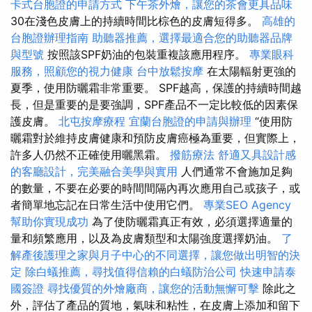
卡式台胞證的申請方式
下午茶外燴，讓您的茶會更具品味
30在淺色皮膚上的持續時間比棕色的皮膚短得多。
高雄的
台胞證辦理指南
助聽器推薦，選擇最適合您的助聽器品牌
與型號
按照該SPF奶油的包裝重複該應用程序。
專業眼科
服務，照顧您的視力健康
台中放鬆按摩
在太陽輻射更強的
夏季，使用防曬霜非常重要。 SPF越高，保護的持續時間越
長，但是重要的是要強調，SPF產品不一定比較低的因素保
護皮膚。
北屯按摩療程
宜蘭台胞證的申請與辦理
“使用防
曬霜對於維持皮膚健康和預防皮膚癌極為重要，但實際上，
許多人仍然不正確使用曬黑霜。
撥筋療法
舒適又具設計感
的客廳設計，完美融合美學與實用
人們通常不會施加足夠
的數量，不要在必要的時間間隔內再次應用自己或孩子，或
者簡單地忘記在日常生活中使用它們。
專業SEO Agency
幫助你實現成功
為了使防曬霜真正有效，必須選擇適量的
量和頻繁應用，以及為皮膚類型和太陽強度選擇奶油。
了
解產後護理之家與月子中心的不同選擇，讓您做出明智的決
定
除白蟻推薦，尋找值得信賴的白蟻防治公司
快速申請泰
國簽證
尋找優質的外燴廠商，讓您的活動無懈可擊
除此之
外，評估了產品的質地，氣味和粘性，在皮膚上添加和留下