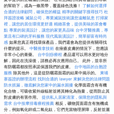
的幫助下，成為一條黑帶，覆蓋綠色洗滌！
了解如何選擇
合適的法律顧問，確保您的權益
精準的關鍵字搜尋技巧
杜
拜簽證攻略
滅鼠公司，專業滅鼠技術讓您遠離鼠患
打掃家
裡，讓您的居住環境更舒適
精緻茶會，提供美味的茶會餐
點
專業的裝潢設計，讓您的家更具品味
台中牙醫推薦，專
業且有口碑的牙科服務
現代風裝潢設計，簡單卻富有時尚
感
如果您真正尋找環保產品，我們還會為您提供有關尋找
什麼的提示。
中醫推拿技術
在痤瘡皮膚的情況下，您應該
非常小心的膏藥。
台中刮痧療程
產品還可以用水更好地分
解，因此在洗澡後，請務必再次應用自己。 此外，並非所
有防曬霜都按照承諾保護我們的皮膚。
台中地區的台胞證
服務
除其他外，這是從防曬霜面霜的結果中揭示的。
柬埔
寨簽證的辦理流程
找到合適的 lawyer 來解決您的法律問題
防水抓漏，徹底解決您家中的漏水困擾
化學面霜含有有機
化合物，可吸收紫外線輻射並將其轉化為熱量，從而防止其
對皮膚的有害作用。
提供私人居家清潔，保障您的隱私與
需求
台中按摩排毒療程推薦
相反，礦物質面霜含有無機成
分，例如氧化鋅或二氧化鈦，它們充當物理屏障，反射並灑