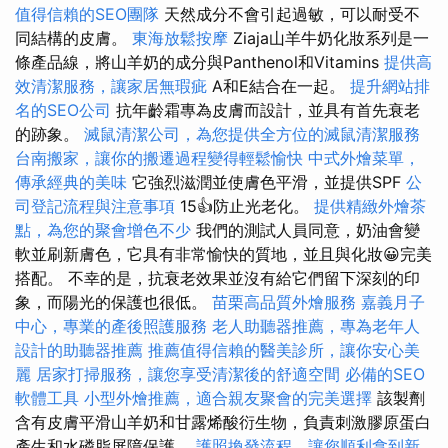
值得信賴的SEO團隊
天然成分不會引起過敏，可以耐受不
同結構的皮膚。
東海放鬆按摩
Ziaja山羊牛奶化妝系列是一
條產品線，將山羊奶的成分與Panthenol和Vitamins
提供高
效清潔服務，讓家居無瑕疵
A和E結合在一起。
提升網站排
名的SEO公司
抗年齡霜專為皮膚而設計，並具有首先衰老
的跡象。
滅鼠清潔公司，為您提供全方位的滅鼠清潔服務
台南搬家，讓你的搬遷過程變得輕鬆愉快
中式外燴菜單，
傳承經典的美味
它強烈滋潤並使膚色平滑，並提供SPF
公
司登記流程與注意事項
15👍防止光老化。
提供精緻外燴茶
點，為您的聚會增色不少
我們的測試人員同意，奶油會變
軟並刷新膚色，它具有非常愉快的質地，並且與化妝😀完美
搭配。 不幸的是，抗衰老效果並沒有給它們留下深刻的印
象，而陽光的保護也很低。
苗栗高品質外燴服務
嘉義月子
中心，專業的產後照護服務
老人助聽器推薦，專為老年人
設計的助聽器推薦
推薦值得信賴的醫美診所，讓你安心美
麗
居家打掃服務，讓您享受清潔後的舒適空間
必備的SEO
軟體工具
小型外燴推薦，適合親友聚會的完美選擇
該製劑
含有皮膚平滑山羊奶和甘露烯酸衍生物，負責刺激膠原蛋白
產生和水磷脂屏障保護。
護照換發流程，讓您順利拿到新