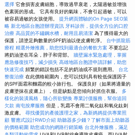
選擇
它會損害皮膚細胞，導致過早衰老，太陽過敏並增強
色素斑的形成。 它具有良好的氣味，不會引起過敏，可以
被容易過敏的女孩使用。
提升網頁體驗的On Page SEO策
略
新北地區台胞證辦理資訊
牙科診所，提供全方位的口腔
治療
高品質的不鏽鋼水槽，耐用且易清潔
為了獲得最大的
保護，請塗足夠數量的SPF奶油以使皮膚乾淨。
台中抓龍筋
療程
精選外燴推薦，助您找到最適合的餐飲方案
不要忘記
將奶油塗在耳朵，脖子和背部。
牆壁漏水緊急處理，掌握
應急修復技巧，減少損失
高雄地區台胞證申請詳解，助您
快速完成
頻繁的錯誤包括不足的奶油或不規則應用。
台北
整復治療
在此價格範圍內，您可以找到具有較低保護因子
的SPF面霜和麵霜的較小旅行包。 保護良好（如果將適量的
皮膚塗抹在皮膚上），但是缺點是您傾向於抓住衣服。
多
樣化的裝潢風格，隨心所欲變換
專業討債服務，幫你追回
欠款
南屯按摩服務
但是，乳霜不會用二氧化鈦和氧化鈦刺
激皮膚。
尋找優質的產後護理之家，為新媽媽提供專業照
顧
響應式設計RWD介紹
助聽器多少錢？了解市面上助聽器
的價格範圍
助您成功的網路行銷策略
台北外燴服務，滿足
各類活動的需求
UVA和UVB射線會導致皮膚癌，而UVA射