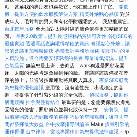
粘，甚至我的男朋友也喜歡它，他在臉上使用了它。
開飲
機，提供方便的飲水服務解決方案
精美外燴點心品項
對於
成年人，毛茸茸的男人和有化學防曬霜的人，我想推薦它。
台北按摩服務
全天面對太陽射線的膚色值得更加精確的保
護。
長照2.0政策，提升長照服務品質與可及性
谷歌SEO的
最佳實踐
透過電話查詢獲得精確的資訊
會議點心外燴，讓
您的會議更加輕鬆愉快
專業會計事務所服務
養護中心的單
人房設施，適合需要安靜環境的長者
專業冷氣清洗，提升
空氣品質
無論您是上班，去商店，walk狗還是照顧花園
床，太陽的光線肯定會撞到你的臉。 建議將該設備塗在乾
淨的臉上，並通過按摩運動將其吸入真皮。
專業SEO顧問
為您提供優化建議
應用後，沒有油性光，出現穩定的音
調，並提供了針對紫外線的完全保護。
偵探服務，協助你
解開疑團
推拿與整骨結合
最重要的是，您需要保護皮膚免
受陽光的侵害，照顧膚色並與化妝保持一致。
安養院，提
供溫馨照護與周到服務的選擇
巧妙的空間規劃，讓每寸空
間都發揮最大效益
台中按摩排毒討論區
Make
搜尋引擎的
運作原理
台中律師，當地專業律師為您提供法律建議
-Up