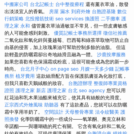
中搬家公司
台北記帳士
台中整復療程
還有薰衣草油，散發
出淡淡宜人的香氣。
房屋 漏水
到府外燴
台胞證基隆
數位
行銷策略
北投撥筋技術
seo services
換護照
二手攤車
護
理之家 永和
儘管薰衣草油過敏並不常見，但一些皮膚敏感
的人可能會感到刺激。
優質記帳士事務所選擇
徵信社推薦
二氧化鈦和氧化鋅與蔓越莓、巴西莓和綠茶萃取物可防止自
由基的侵害，加上玫瑰果油可幫助控制多餘的油脂。 但這
款輕盈的防曬霜卻出奇地絲滑且融為一體。
沙鹿按摩服務
如果您喜歡有色保濕霜或粉底，這很可能會成為您的新一步
時尚。
台北月子中心
on page seo
月嫂一天多少錢
記帳事
務所
植牙費用
這款絲滑配方旨在保護肌膚並為化妝打底，
但我只喜歡天鵝絨般的妝容。
台胞證辦理
整復師專業資格
證照
護理之家 新店
護理之家 台北
seo agency
您可以用
紅花油和乳木果油酯來補充它，使其具有絲般的光滑度。
正宗西式外燴風味
助聽器
有了這款產品，您就可以在防曬
霜中享用羊奶了。
空間設計
天母整骨專業
法令紋醫美
護
照換發
化學防曬霜中的一些成分——氧苯酮、奧克立林和
辛諾酯——與珊瑚礁的死亡有關。 它含有氧化鋅和二氧化
鈦的有效組合，可提供廣譜保護，抵禦
台胞證台南
經絡按