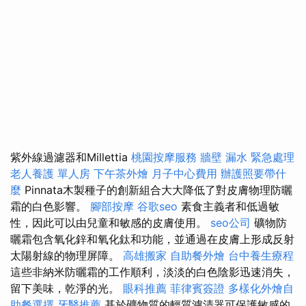
紫外線過濾器和Millettia
桃園按摩服務
牆壁 漏水 緊急處理
老人養護 單人房
下午茶外燴
月子中心費用
辦護照要帶什
麼
Pinnata木製種子的創新組合大大降低了對皮膚物理防曬
霜的白色影響。
腳部按摩
谷歌seo
素食主義者和低過敏
性，因此可以由兒童和敏感的皮膚使用。
seo公司
礦物防
曬霜包含氧化鋅和氧化鈦和功能，並通過在皮膚上形成反射
太陽射線的物理屏障。
高雄搬家
自助餐外燴
台中養生療程
這些非納米防曬霜的工作順利，淡淡的白色陰影迅速消失，
留下美味，乾淨的光。
眼科推薦
菲律賓簽證
多樣化外燴自
助餐選擇
牙醫推薦
基於礦物質的輕質濾清器可保護敏感的