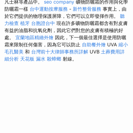
凡士林等產品中。
seo company
礦物防曬霜的作用與化學
防曬霜一樣
台中運動按摩服務
-
新竹整骨服務
事實上，由
於它們提供的物理保護屏障，它們可以立即發揮作用。
聽
力檢查
植牙
台胞證台中
現在許多礦物防曬霜都含有對皮膚
有益的油脂和抗氧化劑，因此它們對您的皮膚有積極的好
處。
宜蘭地區精緻外燴
因此，下一個最佳選擇是使用防曬
霜來限制任何傷害，因為它可以防止
自助餐外燴
UVA
縮小
毛孔醫美
和
台灣前十大律師事務所詳解
UVB
土葬費用詳
細分析
天花板 漏水
殺蟑螂
射線。