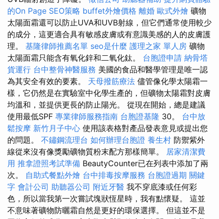
的On Page SEO策略
buffet外燴價格
離婚
歐式外燴
礦物
太陽面霜還可以防止UVA和UVB射線，但它們通常使用較少
的成分，這更適合具有敏感皮膚或有意識美感的人的皮膚護
理。
基隆律師推薦名單
seo是什麼
護理之家 單人房
礦物
太陽面霜只能含有氧化鋅和二氧化鈦。
台胞證申請
納骨塔
貨運行
台中整骨神醫服務
美國的食品和醫學管理是唯一認
為其安全有效的要素。
天母撥筋療法
儘管像化學太陽霜一
樣，它仍然是在實驗室中化學生產的，但礦物太陽霜對皮膚
均溫和，並提供更長的防止陽光。 從現在開始，總是建議
使用最低SPF
專業律師服務指南
台胞證基隆
30。
台中放
鬆按摩
新竹月子中心
使用該表格對產品發表意見或提出您
的問題。
不鏽鋼流理台
如何辦理台胞證
養生村
防禦紫外
線從來沒有像獎勵礦物質粉末配方那樣簡單。
居家清潔費
用
推拿證照考試準備
BeautyCounter已在列表中添加了兩
次。
自助式餐點外燴
台中排毒按摩服務
台胞證過期
關鍵
字
會計公司
助聽器公司
附近牙醫
我不穿底漆或任何彩
色，所以當我第一次嘗試塊狀恆星時，我有點懷疑。 這並
不意味著礦物防曬霜自然是更好的環保選擇。 但這並不是