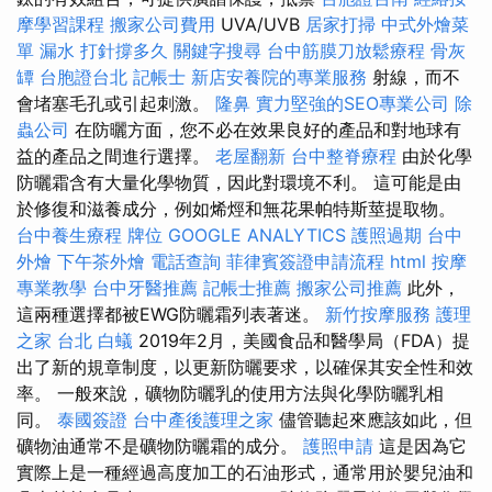
摩學習課程
搬家公司費用
UVA/UVB
居家打掃
中式外燴菜
單
漏水 打針撐多久
關鍵字搜尋
台中筋膜刀放鬆療程
骨灰
罈
台胞證台北
記帳士
新店安養院的專業服務
射線，而不
會堵塞毛孔或引起刺激。
隆鼻
實力堅強的SEO專業公司
除
蟲公司
在防曬方面，您不必在效果良好的產品和對地球有
益的產品之間進行選擇。
老屋翻新
台中整脊療程
由於化學
防曬霜含有大量化學物質，因此對環境不利。 這可能是由
於修復和滋養成分，例如烯烴和無花果帕特斯莖提取物。
台中養生療程
牌位
GOOGLE ANALYTICS
護照過期
台中
外燴
下午茶外燴
電話查詢
菲律賓簽證申請流程
html
按摩
專業教學
台中牙醫推薦
記帳士推薦
搬家公司推薦
此外，
這兩種選擇都被EWG防曬霜列表著迷。
新竹按摩服務
護理
之家 台北
白蟻
2019年2月，美國食品和醫學局（FDA）提
出了新的規章制度，以更新防曬要求，以確保其安全性和效
率。 一般來說，礦物防曬乳的使用方法與化學防曬乳相
同。
泰國簽證
台中產後護理之家
儘管聽起來應該如此，但
礦物油通常不是礦物防曬霜的成分。
護照申請
這是因為它
實際上是一種經過高度加工的石油形式，通常用於嬰兒油和