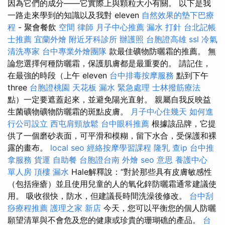
因為它們的成分——它實際上與顆粒大小有關。 以下是我
一路走來學到的知識以及我對 eleven
自然效果的墊下巴療
程
- 聚會餐飲
空間
律師
月子中心推薦
漏水 打針
台北記帳
士推薦
宜蘭外燴
附近牙科診所
辦護照
台胞證高雄
ssl
冷氣
清洗專家
台中專業外燴團隊
款最佳礦物防曬霜的推薦。 無
論您選擇何種防曬霜，保護肌膚都是最重要的。 請記住，
在最強的時段（上午 eleven
台中排毒按摩服務
點到下午
three
台胞證桃園
天花板 漏水 緊急處理
士林撥筋療法
點）一定要遮蓋起來，並避免陽光直射。 親屬自我反映益
生菌礦物礦物防曬霜的斑點皮膚。
月子中心住幾天
如何進
行公司設立
西屯肩頸放鬆
台中眼科推薦
根據該品牌，它提
供了一個磨砂表面，可平滑和模糊，留下水合，受保護和裸
露的畫布。
local seo
經絡按摩學習課程
隆乳
查ip
台中推
拿服務
貨運
自助餐
台胞證台南
外燴
seo 意思
養護中心
單人房
頂樓 漏水
Hale解釋說：“對於那些具有皮膚敏感性
（包括痤瘡）並且使用兒童的人的氧化鋅防曬霜通常建議使
用。 吸收很快，防水，但建議長時間洗澡後修改。
台中刮
痧療程推薦
護理之家 新店
今天，您可以平衡您的個人防曬
願望清單與不會危及您的健康或珍貴的珊瑚礁的產品。
台