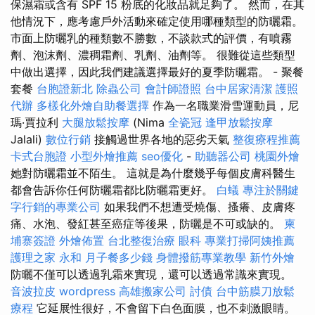
保濕霜或含有 SPF 15 粉底的化妝品就足夠了。 然而，在其
他情況下，應考慮戶外活動來確定使用哪種類型的防曬霜。
市面上防曬乳的種類數不勝數，不談款式的評價，有噴霧
劑、泡沫劑、濃稠霜劑、乳劑、油劑等。 很難從這些類型
中做出選擇，因此我們建議選擇最好的夏季防曬霜。 - 聚餐
套餐
台胞證新北
除蟲公司
會計師證照
台中居家清潔
護照
代辦
多樣化外燴自助餐選擇
作為一名職業滑雪運動員，尼
瑪·賈拉利
大腿放鬆按摩
(Nima
全瓷冠
逢甲放鬆按摩
Jalali)
數位行銷
接觸過世界各地的惡劣天氣
整復療程推薦
卡式台胞證
小型外燴推薦
seo優化
-
助聽器公司
桃園外燴
她對防曬霜並不陌生。 這就是為什麼幾乎每個皮膚科醫生
都會告訴你任何防曬霜都比防曬霜更好。
白蟻
專注於關鍵
字行銷的專業公司
如果我們不想遭受燒傷、搔癢、皮膚疼
痛、水泡、發紅甚至癌症等後果，防曬是不可或缺的。
柬
埔寨簽證
外燴佈置
台北整復治療
眼科
專業打掃阿姨推薦
護理之家 永和
月子餐多少錢
身體撥筋專業教學
新竹外燴
防曬不僅可以透過乳霜來實現，還可以透過常識來實現。
音波拉皮
wordpress
高雄搬家公司
討債
台中筋膜刀放鬆
療程
它延展性很好，不會留下白色面膜，也不刺激眼睛。