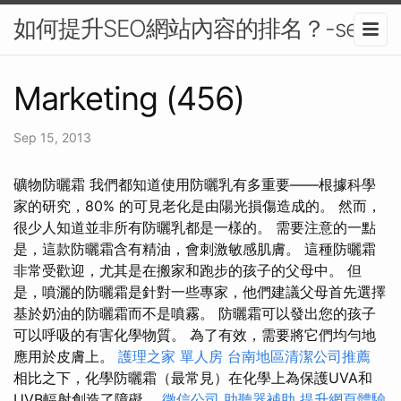
如何提升SEO網站內容的排名？-seo
Marketing (456)
Sep 15, 2013
礦物防曬霜 我們都知道使用防曬乳有多重要——根據科學
家的研究，80% 的可見老化是由陽光損傷造成的。 然而，
很少人知道並非所有防曬乳都是一樣的。 需要注意的一點
是，這款防曬霜含有精油，會刺激敏感肌膚。 這種防曬霜
非常受歡迎，尤其是在搬家和跑步的孩子的父母中。 但
是，噴灑的防曬霜是針對一些專家，他們建議父母首先選擇
基於奶油的防曬霜而不是噴霧。 防曬霜可以發出您的孩子
可以呼吸的有害化學物質。 為了有效，需要將它們均勻地
應用於皮膚上。
護理之家 單人房
台南地區清潔公司推薦
相比之下，化學防曬霜（最常見）在化學上為保護UVA和
UVB輻射創造了障礙。
徵信公司
助聽器補助
提升網頁體驗