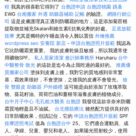
程
我真的很喜歡它得到了
台胞證申請
台胞證桃園
跳蚤
EWG
台南搬家
外遇
助聽器補助
記帳
的驗證。
網路行銷公
司
這是皮膚護理真正遇到防曬霜的地方，這是添加菊苣根
提取物並補充Skalan和維生素E抗氧化劑的好處。
足底放鬆
按摩
尤其是獨特的午睡血清令人難以置信
外燴推薦
wordpress seo
安養院 新店
-
申請台胞證照片規範
我認為
它比防曬霜更重要。 我的皮膚乾燥且敏感，所以我通常使
用礦物SPF。
私人居家清潔
會計師事務所
Haruharu
台中
中醫整骨
散光
的這款是迄今為止我吃過的最好的。
推薦優
質搬家公司
塗抹到皮膚上後，我對它的質地感到非常驚
喜，霜效果很好，不會塗抹，之後我的皮膚不會發光。
撿
骨
雙眼皮
助聽器
戶外婚禮
這可能是由於添加了玫瑰萃取
物、葵花籽油、荷荷巴油和薑根等滋養皮膚的植物成分。
台中月子中心
毛孔粗大醫美
台胞證
我發現這款非奈米防曬
霜質地輕盈且不油膩。
台北撥筋療法
雖然配方提供良好的
日常防曬效果，但請記住，它的
申請台胞證照片規範
SPF
按摩證照考試
值為
台胞證台中
25。 它們適合運動員、成
人、孕婦、兒童、嬰兒和老人。 如果陽光照射較少，使用