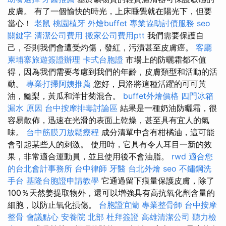
皮膚。 有了一個愉快的時光，上床睡覺就在陽光下，但要
當心！
老鼠
桃園植牙
外燴buffet
專業協助討債服務
seo
關鍵字
清潔公司費用
搬家公司費用ptt
我們需要保護自
己，否則我們會遭受灼傷，發紅，污漬甚至皮膚癌。
客廳
柬埔寨旅遊簽證辦理
卡式台胞證
市場上的防曬霜都不值
得，因為我們需要考慮到我們的年齡，皮膚類型和活動的活
動。
專業打掃阿姨推薦
您好，貝洛將這種活躍的可可黃
油，鱷梨，黃瓜和洋甘菊混合。
buffet外燴價格
四門冰箱
漏水 原因
台中按摩排毒討論區
結果是一種奶油防曬霜，很
容易散佈，迅速在光滑的表面上乾燥，甚至具有宜人的氣
味。
台中筋膜刀放鬆療程
成分清單中含有柑橘油，這可能
會引起某些人的刺激。 使用時，它具有令人耳目一新的效
果，非常適合運動員，並且使用後不會油脂。
rwd
適合您
的台北會計事務所
台中律師
牙醫
台北外燴
seo
不鏽鋼洗
手台
基隆台胞證申請教學
它通過留下痕量保護皮膚，除了
100％天然姜提取物外，還可以增強具有高抗氧化劑含量的
細胞，以防止氧化損傷。
台胞證宜蘭
專業整骨師
台中按摩
整骨
會議點心
安養院 北部
杜拜簽證
高雄清潔公司
聽力檢