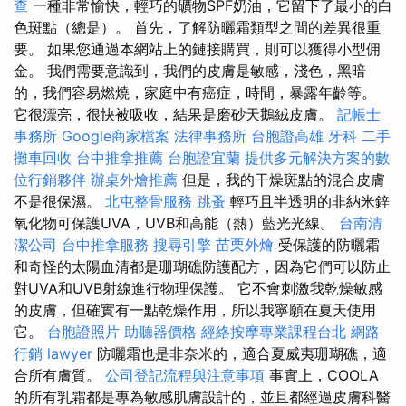
查
一種非常愉快，輕巧的礦物SPF奶油，它留下了最小的白
色斑點（總是）。 首先，了解防曬霜類型之間的差異很重
要。 如果您通過本網站上的鏈接購買，則可以獲得小型佣
金。 我們需要意識到，我們的皮膚是敏感，淺色，黑暗
的，我們容易燃燒，家庭中有癌症，時間，暴露年齡等。
它很漂亮，很快被吸收，結果是磨砂天鵝絨皮膚。
記帳士
事務所
Google商家檔案
法律事務所
台胞證高雄
牙科
二手
攤車回收
台中推拿推薦
台胞證宜蘭
提供多元解決方案的數
位行銷夥伴
辦桌外燴推薦
但是，我的干燥斑點的混合皮膚
不是很保濕。
北屯整骨服務
跳蚤
輕巧且半透明的非納米鋅
氧化物可保護UVA，UVB和高能（熱）藍光光線。
台南清
潔公司
台中推拿服務
搜尋引擎
苗栗外燴
受保護的防曬霜
和奇怪的太陽血清都是珊瑚礁防護配方，因為它們可以防止
對UVA和UVB射線進行物理保護。 它不會刺激我乾燥敏感
的皮膚，但確實有一點乾燥作用，所以我寧願在夏天使用
它。
台胞證照片
助聽器價格
經絡按摩專業課程台北
網路
行銷
lawyer
防曬霜也是非奈米的，適合夏威夷珊瑚礁，適
合所有膚質。
公司登記流程與注意事項
事實上，COOLA
的所有乳霜都是專為敏感肌膚設計的，並且都經過皮膚科醫