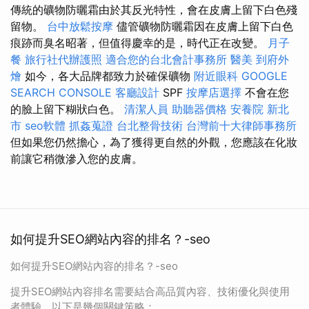
傳統的礦物防曬霜由於其反光特性，會在皮膚上留下白色殘
留物。
台中放鬆按摩
儘管礦物防曬霜因在皮膚上留下白色
痕跡而臭名昭著，但值得慶幸的是，時代正在改變。
月子
餐
旅行社代辦護照
適合您的台北會計事務所
醫美
到府外
燴
如今，各大品牌都致力於確保礦物
附近眼科
GOOGLE
SEARCH CONSOLE
客廳設計
SPF
按摩店選擇
不會在您
的臉上留下糊狀白色。
清潔人員
助聽器價格
安養院 新北
市
seo軟體
抓姦蒐證
台北整骨技術
台灣前十大律師事務所
但如果您仍然擔心，為了獲得更自然的外觀，您應該在化妝
前讓它稍微滲入您的皮膚。
如何提升SEO網站內容的排名？-seo
如何提升SEO網站內容的排名？-seo
提升SEO網站內容排名需要結合高品質內容、技術優化與使用
者體驗。以下是幾個關鍵策略：