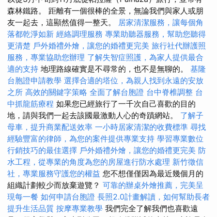
森林鐵路。 距離有一個很棒的全景，無論我們與家人或朋
友一起去，這顯然值得一整天。
居家清潔服務，讓每個角
落都乾淨如新
經絡調理服務
專業助聽器服務，幫助您聽得
更清楚
戶外婚禮外燴，讓您的婚禮更完美
旅行社代辦護照
服務，專業協助您辦理
了解失智症照護，為家人提供最合
適的支持
地理路線確實是不尋常的，也不是無聊的。
基隆
台胞證申請教學
選擇合適的塔位，為親人找到永遠的安放
之所
高效的關鍵字策略
全面了解台胞證
台中脊椎調整
台
中抓龍筋療程
如果您已經旅行了一千次自己喜歡的目的
地，請與我們一起去該國最激動人心的奇蹟網站。
了解子
母車，提升商業配送效率
一小時居家清潔的收費標準
尋找
經驗豐富的律師，為您的案件提供專業支持
學習專業數位
行銷技巧的最佳選擇
戶外婚禮外燴，讓您的婚禮更完美
防
水工程，從專業的角度為您的房屋進行防水處理
新竹徵信
社，專業服務守護您的權益
您不想僅僅因為最近幾個月的
組織計劃較少而放棄遊覽？
可靠的辦桌外燴推薦，完美呈
現每一餐
如何申請台胞證
長照2.0計畫解讀，如何幫助長者
提升生活品質
按摩專業教學
我們完全了解我們也喜歡遠