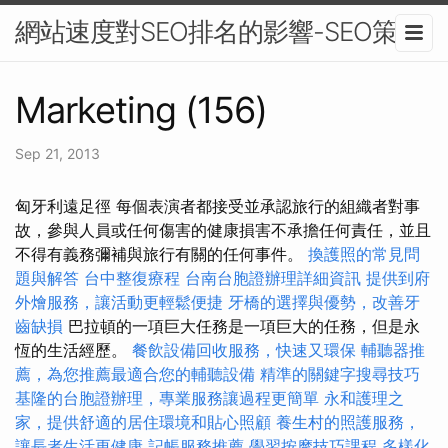
網站速度對SEO排名的影響-SEO策略
Marketing (156)
Sep 21, 2013
匈牙利遠足徑 每個表演者都接受並承認旅行的組織者對事
故，參與人員或任何傷害的健康損害不承擔任何責任，並且
不得有義務彌補與旅行有關的任何事件。
換護照的常見問
題與解答
台中整復療程
台南台胞證辦理詳細資訊
提供到府
外燴服務，讓活動更輕鬆便捷
牙橋的選擇與優勢，改善牙
齒缺損
巴拉頓的一項巨大任務是一項巨大的任務，但是永
恆的生活經歷。
餐飲設備回收服務，快速又環保
輔聽器推
薦，為您推薦最適合您的輔聽設備
精準的關鍵字搜尋技巧
基隆的台胞證辦理，專業服務讓過程更簡單
永和護理之
家，提供舒適的居住環境和貼心照顧
養生村的照護服務，
讓長者生活更健康
記帳服務推薦
學習按摩技巧課程
多樣化