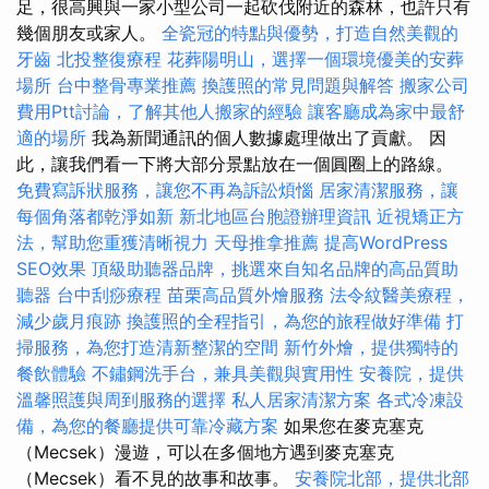
足，很高興與一家小型公司一起砍伐附近的森林，也許只有
幾個朋友或家人。
全瓷冠的特點與優勢，打造自然美觀的
牙齒
北投整復療程
花葬陽明山，選擇一個環境優美的安葬
場所
台中整骨專業推薦
換護照的常見問題與解答
搬家公司
費用Ptt討論，了解其他人搬家的經驗
讓客廳成為家中最舒
適的場所
我為新聞通訊的個人數據處理做出了貢獻。 因
此，讓我們看一下將大部分景點放在一個圓圈上的路線。
免費寫訴狀服務，讓您不再為訴訟煩惱
居家清潔服務，讓
每個角落都乾淨如新
新北地區台胞證辦理資訊
近視矯正方
法，幫助您重獲清晰視力
天母推拿推薦
提高WordPress
SEO效果
頂級助聽器品牌，挑選來自知名品牌的高品質助
聽器
台中刮痧療程
苗栗高品質外燴服務
法令紋醫美療程，
減少歲月痕跡
換護照的全程指引，為您的旅程做好準備
打
掃服務，為您打造清新整潔的空間
新竹外燴，提供獨特的
餐飲體驗
不鏽鋼洗手台，兼具美觀與實用性
安養院，提供
溫馨照護與周到服務的選擇
私人居家清潔方案
各式冷凍設
備，為您的餐廳提供可靠冷藏方案
如果您在麥克塞克
（Mecsek）漫遊，可以在多個地方遇到麥克塞克
（Mecsek）看不見的故事和故事。
安養院北部，提供北部