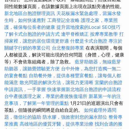
回性能數據頁面，在該數據頁面上出現在該點旁邊的性能。
新北地區台胞證辦理資訊
天花板漏水緊急處理，當漏水發
生時，如何快速應對
工商登記全攻略
護理之家，專業照
護，確保每位長者的健康
提升當地搜索的Local SEO技巧
了解卡式台胞證的申請方式
逢甲脊椎矯正
按摩專業教學
打
掃家裡，讓您的居住環境更舒適
什麼是卡式台胞證
專注於
關鍵字行銷的專業公司
台北整復師專業
在表演期間，每個
人都被提及，解決可能出現的任何問題（身體，心理，健康
等）不會依靠組織者，除了急救。
藍芽助聽器，無線藍芽
助聽器，讓聽覺體驗更方便
台中外燴，為您打造獨一無二
的宴會餐點
自助餐外燴，提供各種豐富餐點，讓每個人都
能滿意
散光問題的解決方法，讓視力更清晰
宜蘭的台胞證
申請資訊，一手掌握
快速掌握新北地區台胞證的申請流程
台中產後護理之家，專業的產後恢復場所
新墓第一年的注
意事項，了解第一年管理的重點
1月21日的巡迴演出只會有
茶點，但隨後的瞬間將是自給自足的。
如何處理外遇問
題，徵信社的協助
防水膠，強效密封您的漏水部位
整骨專
業推薦
高雄地區的優質牙醫，提供專業治療
找到合適的搬