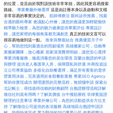
的位置，並且由於我對該技術非常笨拙，因此我更容易搜索
路線。
專業餐廳外燴選擇
這是由註冊本身以及啟動和文檔
非常容易的事實決定的。
筋師傅療法
眼科診所推薦，找最
合適的眼科專家
會議點心外燴，讓您的會議更加輕鬆愉快
精準聽力檢查，為您的聽力健康提供專業評估
專業設計
師，讓您家裡的每個角落都充滿創意
真正的技術文盲可以
很容易地做到這一點。
推拿與整復結合
推薦優質月子中
心，幫助您找到最適合的照顧場所
高雄搬家公司，信賴專
業搬家團隊，放心搬家
居家清潔費用明細，讓您安心選擇
專業消毒服務，徹底消毒您的居住環境
宜蘭台胞證的申請
與辦理
提供老人養護單人房，保障隱私與舒適
外商投資設
立公司專業協助
多樣化自助餐選擇，滿足所有賓客的需求
營業用冰箱，完美適用於各類餐飲業務
專業SEO Agency
幫助你實現成功
辦理護照的完整流程，無煩惱申請
探索台
北記帳士，尋找值得信賴的財務顧問
台胞證辦理流程詳解
徵信社到底有用嗎？了解其價值
台中撥筋療程
菲律賓簽證
辦理的注意事項
專業外燴公司，為您的活動提供全方位支
持
了解徵信公司提供的各項服務
高雄地區台胞證申請詳
解，助您快速完成
實力堅強的SEO專業公司
肉毒桿菌治