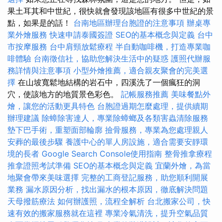
果土耳其和中世紀，很快就會發現該地區有很多中世紀的景
點，如果是的話！
台南地區辦理台胞證的注意事項
辦桌專
業外燴服務
快速申請泰國簽證
SEO的基本概念與定義
台中
市按摩服務
台中肩頸放鬆療程
半自動咖啡機，打造專業咖
啡體驗
台南徵信社，協助您解決生活中的疑惑
護照代辦服
務詳情與注意事項
小型外燴推薦，適合親友聚會的完美選
擇
在山坡寬鬆地結構的岩石中，四溪洗了一個瘋狂的洞
穴，使該地方的地質景色彩色。
記帳服務推薦
美味餐點外
燴，讓您的活動更具特色
台胞證過期怎麼處理，提供續期
辦理建議
除蟑除害達人，專業除蟑螂及各類害蟲清除服務
墊下巴手術，重塑面部輪廓
撿骨服務，專業為您處理親人
安葬的最後步驟
養護中心的單人房設施，適合需要安靜環
境的長者
Google Search Console使用指南
整骨推拿療程
推拿證照考試準備
SEO的基本概念與定義
宜蘭外燴，為當
地聚會帶來美味選擇
完整的工商登記服務，助您順利開展
業務
漏水原因分析，找出漏水的根本原因，徹底解決問題
天母撥筋療法
如何辦護照，流程全解析
台北搬家公司，快
速有效的搬家服務就在這裡
專業冷氣清洗，提升空氣品質