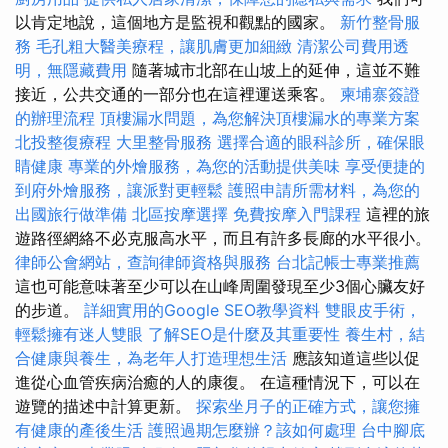
以肯定地說，這個地方是監視和觀點的國家。
新竹整骨服
務
毛孔粗大醫美療程，讓肌膚更加細緻
清潔公司費用透
明，無隱藏費用
隨著城市北部在山坡上的延伸，這並不難
接近，公共交通的一部分也在這裡運送乘客。
柬埔寨簽證
的辦理流程
頂樓漏水問題，為您解決頂樓漏水的專業方案
北投整復療程
大里整骨服務
選擇合適的眼科診所，確保眼
睛健康
專業的外燴服務，為您的活動提供美味
享受便捷的
到府外燴服務，讓派對更輕鬆
護照申請所需材料，為您的
出國旅行做準備
北區按摩選擇
免費按摩入門課程
這裡的旅
遊路徑網絡不必克服高水平，而且有許多長廊的水平很小。
律師公會網站，查詢律師資格與服務
台北記帳士專業推薦
這也可能意味著至少可以在山峰周圍發現至少3個心臟友好
的步道。
詳細實用的Google SEO教學資料
雙眼皮手術，
輕鬆擁有迷人雙眼
了解SEO是什麼及其重要性
養生村，結
合健康與養生，為老年人打造理想生活
應該知道這些以促
進從心血管疾病治癒的人的康復。 在這種情況下，可以在
遊覽的描述中計算更新。
探索坐月子的正確方式，讓您擁
有健康的產後生活
護照過期怎麼辦？該如何處理
台中腳底