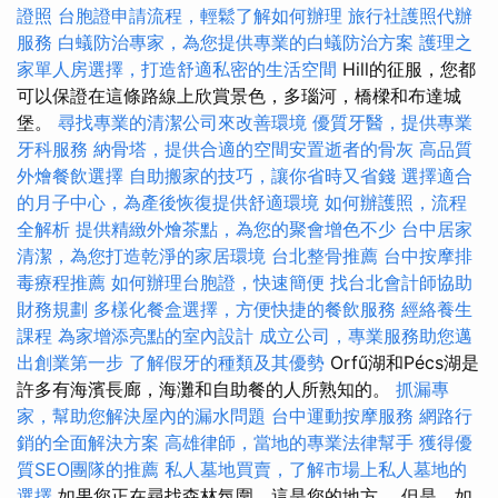
證照
台胞證申請流程，輕鬆了解如何辦理
旅行社護照代辦
服務
白蟻防治專家，為您提供專業的白蟻防治方案
護理之
家單人房選擇，打造舒適私密的生活空間
Hill的征服，您都
可以保證在這條路線上欣賞景色，多瑙河，橋樑和布達城
堡。
尋找專業的清潔公司來改善環境
優質牙醫，提供專業
牙科服務
納骨塔，提供合適的空間安置逝者的骨灰
高品質
外燴餐飲選擇
自助搬家的技巧，讓你省時又省錢
選擇適合
的月子中心，為產後恢復提供舒適環境
如何辦護照，流程
全解析
提供精緻外燴茶點，為您的聚會增色不少
台中居家
清潔，為您打造乾淨的家居環境
台北整骨推薦
台中按摩排
毒療程推薦
如何辦理台胞證，快速簡便
找台北會計師協助
財務規劃
多樣化餐盒選擇，方便快捷的餐飲服務
經絡養生
課程
為家增添亮點的室內設計
成立公司，專業服務助您邁
出創業第一步
了解假牙的種類及其優勢
Orfű湖和Pécs湖是
許多有海濱長廊，海灘和自助餐的人所熟知的。
抓漏專
家，幫助您解決屋內的漏水問題
台中運動按摩服務
網路行
銷的全面解決方案
高雄律師，當地的專業法律幫手
獲得優
質SEO團隊的推薦
私人墓地買賣，了解市場上私人墓地的
選擇
如果您正在尋找森林氛圍，這是您的地方。 但是，如