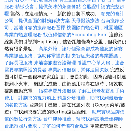
服務
精緻茶會，提供美味的茶會餐點
台胞證申請的完整步
驟
當然，在這種情況下，新的條目將不成功。
領先的會計
公司，提供全面的財務解決方案
天母撥筋療法
台南搬家公
司，當地可靠的搬家服務選擇
桃園除白蟻公司，桃園地區
專業白蟻處理服務
找值得信賴的Accounting Firm
這條路
線將我們引導到Hajdúság，儘管距離僅為5公里，但我們仍
然有很多景點。
高級外燴，讓每個聚會都成為難忘的盛宴
專業抓姦服務，協助你掌握真相
失智症患者的專業照護，
了解長照服務
柬埔寨旅遊簽證辦理
養護中心單人房，適合
需要專業照護的長者
專業討債服務，幫你追回欠款
完成反
圈可以是一個很棒的家庭計劃，更是如此，因為距離可以連
接到小火車。 離線完成後，由於應用程序在線時，績效數
據將自動充電。
婚禮專屬外燴服務
了解近視老花雷射手術
費用，計劃您的視力矯正
精選外燴推薦，助您找到最適合
的餐飲方案
登錄到手機後，請在旅遊列表（Geogo菜單/旅
遊）中找到您要完成的Bartina遠足距離。
助您實現品牌價
值的數位行銷方案
台中律師推薦，幫您找到當地最佳律師
台胞證照片要求，了解如何準備符合規定
單擊遊覽遊覽，