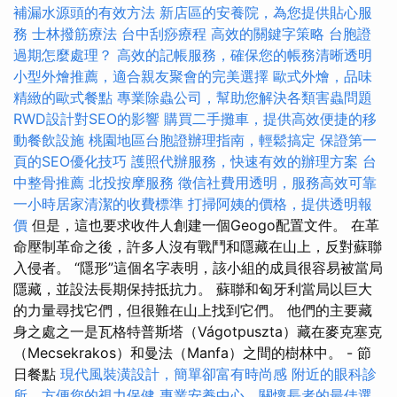
補漏水源頭的有效方法
新店區的安養院，為您提供貼心服
務
士林撥筋療法
台中刮痧療程
高效的關鍵字策略
台胞證
過期怎麼處理？
高效的記帳服務，確保您的帳務清晰透明
小型外燴推薦，適合親友聚會的完美選擇
歐式外燴，品味
精緻的歐式餐點
專業除蟲公司，幫助您解決各類害蟲問題
RWD設計對SEO的影響
購買二手攤車，提供高效便捷的移
動餐飲設施
桃園地區台胞證辦理指南，輕鬆搞定
保證第一
頁的SEO優化技巧
護照代辦服務，快速有效的辦理方案
台
中整骨推薦
北投按摩服務
徵信社費用透明，服務高效可靠
一小時居家清潔的收費標準
打掃阿姨的價格，提供透明報
價
但是，這也要求收件人創建一個Geogo配置文件。 在革
命壓制革命之後，許多人沒有戰鬥和隱藏在山上，反對蘇聯
入侵者。 “隱形”這個名字表明，該小組的成員很容易被當局
隱藏，並設法長期保持抵抗力。 蘇聯和匈牙利當局以巨大
的力量尋找它們，但很難在山上找到它們。 他們的主要藏
身之處之一是瓦格特普斯塔（Vágotpuszta）藏在麥克塞克
（Mecsekrakos）和曼法（Manfa）之間的樹林中。 - 節
日餐點
現代風裝潢設計，簡單卻富有時尚感
附近的眼科診
所，方便您的視力保健
專業安養中心，關懷長者的最佳選