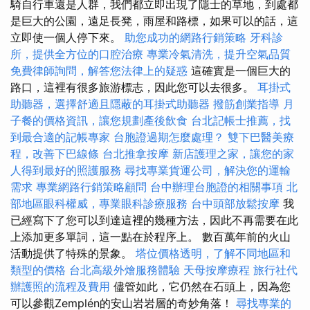
騎自行車還是人群，我們都立即出現了隱士的草地，到處都
是巨大的公園，遠足長凳，雨屋和路標，如果可以的話，這
立即使一個人停下來。
助您成功的網路行銷策略
牙科診
所，提供全方位的口腔治療
專業冷氣清洗，提升空氣品質
免費律師詢問，解答您法律上的疑惑
這確實是一個巨大的
路口，這裡有很多旅游標志，因此您可以去很多。
耳掛式
助聽器，選擇舒適且隱蔽的耳掛式助聽器
撥筋創業指導
月
子餐的價格資訊，讓您規劃產後飲食
台北記帳士推薦，找
到最合適的記帳專家
台胞證過期怎麼處理？
雙下巴醫美療
程，改善下巴線條
台北推拿按摩
新店護理之家，讓您的家
人得到最好的照護服務
尋找專業貨運公司，解決您的運輸
需求
專業網路行銷策略顧問
台中辦理台胞證的相關事項
北
部地區眼科權威，專業眼科診療服務
台中頭部放鬆按摩
我
已經寫下了您可以到達這裡的幾種方法，因此不再需要在此
上添加更多單詞，這一點在於程序上。 數百萬年前的火山
活動提供了特殊的景象。
塔位價格透明，了解不同地區和
類型的價格
台北高級外燴服務體驗
天母按摩療程
旅行社代
辦護照的流程及費用
儘管如此，它仍然在石頭上，因為您
可以參觀Zemplén的安山岩岩層的奇妙角落！
尋找專業的