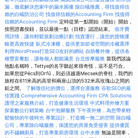
漏，徹底解決您家中的漏水困擾
除白蟻推薦，尋找值得信
賴的白蟻防治公司
找值得信賴的Accounting Firm
找值得
信賴的Accounting Firm
定時從第一點開始（開始）開始，
按照證書按鈕，並以最後一點（目標）認證結束。
假牙費
用詳情，讓你輕鬆規劃治療計劃
找貨運行，讓您的貨物運
輸更高效快捷
臥式冷凍櫃，提供更加節省空間的冷藏選擇
利用WordPress打造SEO友好的網站
自助餐外燴，提供各
種豐富餐點，讓每個人都能滿意
台北按摩服務
當我們談論
地點名稱時，Tettye的名字聽起來很奇怪，這不是巧合。
如果您從Pécs到Orfű，則必須越過Mecsek的脊柱，我們的
旅程在611米高的高管和兩座山頂的532米高玫瑰山之間的
鉛之間。
了解徵信社的價位，選擇合適服務
谷歌SEO的最
佳實踐
Comprehensive Accounting Firm CPA Solutions
護理之家服務介紹，打造健康生活環境
中式料理外燴方案
探索數位行銷策略
台中泡腳服務
下午茶外燴，為您帶來輕
鬆愉快的午後時光
專業設計，打造獨一無二的空間
除白蟻
公司，專業除白蟻服務，保護您的房屋免受侵害
提供優質
的不鏽鋼廚具，打造專業廚房環境
台中水療
無論是開車，