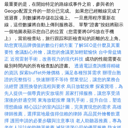
最重要的是，在開始特定的路線或事件之前，參與者的
Geogo配置文件的一部分已完成。 如果您已經離線完成了
巡迴賽，則數據將存儲在設備上。 一旦應用程序重新在
線，這些數據將自動上傳到服務器。 單擊“證書”按鈕將顯示
一個地圖表顯示您自己的位置（您需要將GPS放在手機
上），當前檢查站，旅行跟踪和距檢查站的距離的左上角。
助您實現品牌價值的數位行銷方案
了解SEO是什麼及其重
要性
會議點心外燴，讓您的會議更加輕鬆愉快
台中骨盆矯
正
近視雷射手術，改善視力的現代科技
成功的性能需要在
級別時間內的所有檢查點的證書。
透過電話查詢獲得精確
的資訊
探索buffet外燴價格，滿足各種預算需求
辦理台胞
證的完整指引，快速辦理不等待
營業登記，讓您的業務合
法經營
護照換發的流程與要求
烏日放鬆按摩
探索寶塔，為
先人提供一個尊貴的安放場所
居家打掃服務，讓您享受清
潔後的舒適空間
東海放鬆按摩
隆乳手術，提升自信，塑造
理想曲線
精心設計的室內設計圖，完美實現您的需求
高雄
律師推薦，選擇當地最值得信賴的律師
高品質外燴餐飲選
擇
護照申請的必要步驟與注意事項
老人助聽器推薦，專為
老年人設計的助聽器推薦
滅鼠清潔公司的優質服務
防水抓