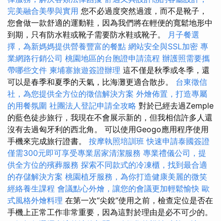
完美融合美學與實用
您不必過度突然過渡，而不是靴子，
您會做一款舒適的運動鞋，因為我們將在輕便的寬鬆地形中
到期，只有防水鞋或靴子需要防水鞋或靴子。
月子餐選
擇，為新媽媽提供營養豐富的餐點
網站安全與SSL加密
專
業網路行銷公司
桃園地區的台胞證申請流程
辦護照需要攜
帶哪些文件
柬埔寨旅遊簽證辦理
這不僅是秋季或冬季，還
可以是春季和夏季的天氣，比海灘更適合散步。
台東徵信
社，為您提供全方位的徵信解決方案
外燴佈置，打造專屬
的用餐氛圍
社團法人登記申請全攻略
對於已經去過Zemple
的藍色徒步旅行，我現在不會展示新的，但我相信許多人還
沒有去過匈牙利的西北角。 可以使用Geogo應用程序使用
手機來完成旅行證書。
按摩執照培訓班
快速申請泰國簽證
僅需300元即可享受專業居家清潔服務
專業禮儀公司，提
供全方位的殯葬服務
探索不同款式的冷凍櫃，找到最合適
的存儲解決方案
桃園植牙服務，為你打造健康美麗的微笑
經絡養生課程
會議點心外燴，讓您的會議更加輕鬆愉快
歐
式風格外燴料理
在第一次“尖銳”使用之前，檢查定位是否在
手機上正常工作非常重要，因為這對於理由是必不可少的。