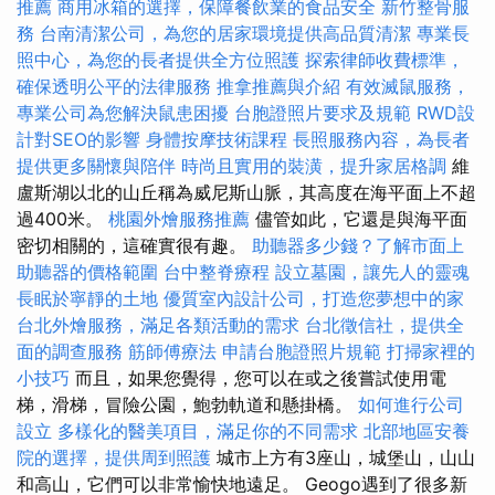
推薦
商用冰箱的選擇，保障餐飲業的食品安全
新竹整骨服
務
台南清潔公司，為您的居家環境提供高品質清潔
專業長
照中心，為您的長者提供全方位照護
探索律師收費標準，
確保透明公平的法律服務
推拿推薦與介紹
有效滅鼠服務，
專業公司為您解決鼠患困擾
台胞證照片要求及規範
RWD設
計對SEO的影響
身體按摩技術課程
長照服務內容，為長者
提供更多關懷與陪伴
時尚且實用的裝潢，提升家居格調
維
盧斯湖以北的山丘稱為威尼斯山脈，其高度在海平面上不超
過400米。
桃園外燴服務推薦
儘管如此，它還是與海平面
密切相關的，這確實很有趣。
助聽器多少錢？了解市面上
助聽器的價格範圍
台中整脊療程
設立墓園，讓先人的靈魂
長眠於寧靜的土地
優質室內設計公司，打造您夢想中的家
台北外燴服務，滿足各類活動的需求
台北徵信社，提供全
面的調查服務
筋師傅療法
申請台胞證照片規範
打掃家裡的
小技巧
而且，如果您覺得，您可以在或之後嘗試使用電
梯，滑梯，冒險公園，鮑勃軌道和懸掛橋。
如何進行公司
設立
多樣化的醫美項目，滿足你的不同需求
北部地區安養
院的選擇，提供周到照護
城市上方有3座山，城堡山，山山
和高山，它們可以非常愉快地遠足。 Geogo遇到了很多新