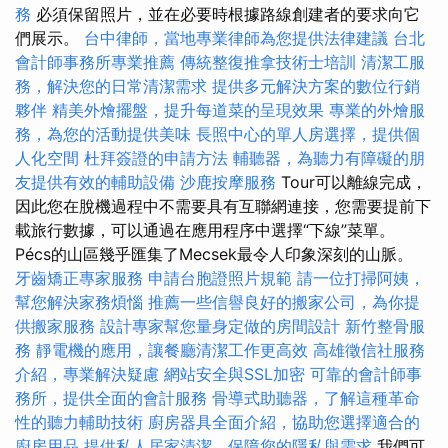
務
必須保留照片，並在必要時根據路線創建者的要求向它
們展示。
台中律師，當地專業律師為您提供法律建議
台北
會計師事務所專業推薦
傳統整復推拿技術士培訓
清潔工服
務，解決您的日常清潔需求
提供多元解決方案的數位行銷
夥伴
精美外燴擺盤，提升每道菜的呈現效果
專業的外燴服
務，為您的活動提供美味
長照中心的單人房選擇，提供個
人化空間
杜拜簽證的申請方法
輔聽器，為聽力有障礙的朋
友提供有效的輔助設備
沙鹿按摩服務
Tour可以離線完成，
因此您在脫機過程中不需要具有互聯網連接，您需要提前下
載旅行數據，可以通過在應用程序中選擇“下線”菜單。
Pécs的山區幾乎匯集了Mecsek最令人印象深刻的山脈。
牙齒矯正專家服務
申請台胞證照片規範
請一位打掃阿姨，
幫您解決家務煩惱
推薦一些信譽良好的搬家公司，為你提
供搬家服務
設計專家幫您量身定做的房間設計
新竹整骨服
務
靜電機的應用，讓餐廳清潔工作更高效
高雄徵信社服務
介紹，專業解決疑慮
網站安全與SSL加密
可靠的會計師事
務所，提供全面的會計服務
骨導式助聽器，了解這種革命
性的聽力輔助技術
廚房器具全面介紹，協助您選擇適合的
廚房用品
提供私人居家清潔，保障您的隱私與需求
我們可