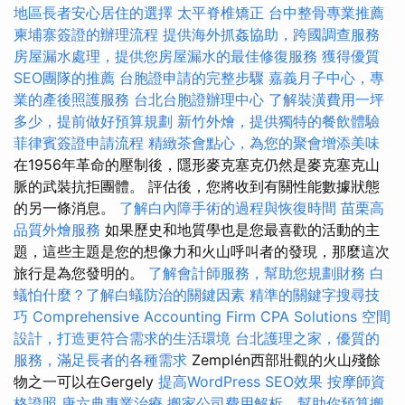
地區長者安心居住的選擇
太平脊椎矯正
台中整骨專業推薦
柬埔寨簽證的辦理流程
提供海外抓姦協助，跨國調查服務
房屋漏水處理，提供您房屋漏水的最佳修復服務
獲得優質
SEO團隊的推薦
台胞證申請的完整步驟
嘉義月子中心，專
業的產後照護服務
台北台胞證辦理中心
了解裝潢費用一坪
多少，提前做好預算規劃
新竹外燴，提供獨特的餐飲體驗
菲律賓簽證申請流程
精緻茶會點心，為您的聚會增添美味
在1956年革命的壓制後，隱形麥克塞克仍然是麥克塞克山
脈的武裝抗拒團體。 評估後，您將收到有關性能數據狀態
的另一條消息。
了解白內障手術的過程與恢復時間
苗栗高
品質外燴服務
如果歷史和地質學也是您最喜歡的活動的主
題，這些主題是您的想像力和火山呼叫者的發現，那麼這次
旅行是為您發明的。
了解會計師服務，幫助您規劃財務
白
蟻怕什麼？了解白蟻防治的關鍵因素
精準的關鍵字搜尋技
巧
Comprehensive Accounting Firm CPA Solutions
空間
設計，打造更符合需求的生活環境
台北護理之家，優質的
服務，滿足長者的各種需求
Zemplén西部壯觀的火山殘餘
物之一可以在Gergely
提高WordPress SEO效果
按摩師資
格證照
唐六典專業治療
搬家公司費用解析，幫助你預算搬