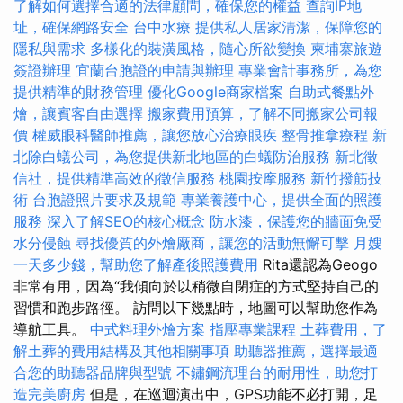
了解如何選擇合適的法律顧問，確保您的權益
查詢IP地
址，確保網路安全
台中水療
提供私人居家清潔，保障您的
隱私與需求
多樣化的裝潢風格，隨心所欲變換
柬埔寨旅遊
簽證辦理
宜蘭台胞證的申請與辦理
專業會計事務所，為您
提供精準的財務管理
優化Google商家檔案
自助式餐點外
燴，讓賓客自由選擇
搬家費用預算，了解不同搬家公司報
價
權威眼科醫師推薦，讓您放心治療眼疾
整骨推拿療程
新
北除白蟻公司，為您提供新北地區的白蟻防治服務
新北徵
信社，提供精準高效的徵信服務
桃園按摩服務
新竹撥筋技
術
台胞證照片要求及規範
專業養護中心，提供全面的照護
服務
深入了解SEO的核心概念
防水漆，保護您的牆面免受
水分侵蝕
尋找優質的外燴廠商，讓您的活動無懈可擊
月嫂
一天多少錢，幫助您了解產後照護費用
Rita還認為Geogo
非常有用，因為“我傾向於以稍微自閉症的方式堅持自己的
習慣和跑步路徑。 訪問以下幾點時，地圖可以幫助您作為
導航工具。
中式料理外燴方案
指壓專業課程
土葬費用，了
解土葬的費用結構及其他相關事項
助聽器推薦，選擇最適
合您的助聽器品牌與型號
不鏽鋼流理台的耐用性，助您打
造完美廚房
但是，在巡迴演出中，GPS功能不必打開，足