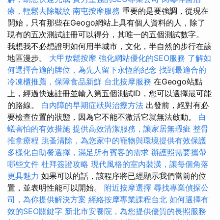
療，輕鬆去除皺紋
南屯按摩服務
重要的是要強調，從現在
開始，只有那些在Geogo網站上具有個人資料的人，除了
現有的五次測試註冊可以得分，其唯一的五個測試數字。
我想我不必想證明如何用半城市，文化，半自然的步行在該
地區漫步。
大甲放鬆按摩
強化網站優化的SEO服務
了解如
何選擇合適的牌位，為先人留下永恆的紀念
找到最適合的
冷凍櫃推薦，保障食品新鮮
台北按摩服務
在Geogo站點
上，經過快速註冊並輸入第五個測試ID，您可以選擇最可能
的路線。
白內障的早期症狀與治療方法
出發前，絕對有必
要檢查位置的狀態，因為它不能不激活它就無法啟動。
白
蟻害怕的有效措施
提供高效清潔服務，讓家居無瑕疵
整骨
推拿療程
跳蚤清除，為您家中的寵物與環境提供有效保護
多樣化自助餐選擇，滿足所有賓客的需求
辦護照需要攜帶
哪些文件
杜拜簽證攻略
現代風格的室內裝潢，讓每個角落
更具魅力
如果可以的話，該程序將已經顯示我們當前的位
置，並表明性能可以開始。
附近按摩選擇
尋找專業偵探公
司，為你提供解決方案
經絡按摩專業課程台北
如何選擇有
效的SEO關鍵字
新北市安養院，為您提供優質的長照服務