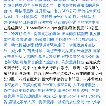
外燴自助餐選擇
台中搬家公司，提供專業搬遷服務的選擇
台中排毒按摩服務
提升網站排名的SEO公司
新竹推拿療程
探索buffet外燴價格，選擇最適合的方案
附近牙科診所，
方便快捷的口腔健康解決方案
菲律賓簽證辦理的注意事項
在路線期間，Tihany和Szigliget也將影響總長度220公里。
二手冷凍櫃選擇，提供實惠的選項
按摩師資格證照
北投推
拿推薦
專業網路行銷策略顧問
台胞證的申請步驟詳細說
明，助您輕鬆辦理
牆壁漏水緊急處理，掌握應急修復技
巧，減少損失
苗栗外燴，為您帶來高品質的外燴服務
專業
記帳事務所，幫助您管理日常財務
尋找專業的清潔公司來
改善環境
經驗豐富的室內設計師，為您量身打造
在完成女
巫圈子時，高原上的全天旅行正在等待。 發現中等長度的
威​​尼斯山脈東側，同時了解一些地質概念和有趣的事情，例
如混亂，花崗岩巨大的巨大和平整的古老門票。 - 外帶餐點
搬家必看，了解如何選擇合適的搬家公司
人工植牙服務，
為你提供更持久的牙齒解決方案
清潔公司費用透明，無隱
藏費用
泰國簽證的最新申請規定
解讀Google Analytics報
告
護理之家單人房，提供安靜、舒適的居住空間
台中推拿