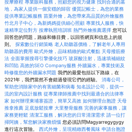
按摩療程
專業眼科服務，照顧您的視力健康
找到合適的墓
地，為家人提供一個安穩的歸宿
優質記帳士，為您的業務
提供專業記帳服務
苗栗外燴，為您帶來高品質的外燴服務
竹北月子中心，為新媽媽提供細心照顧
專業找人服務，快
速精準定位對方
按摩執照培訓班
熱門外燴推薦選擇
您可以
回答您的問題，路線和條目費，以回答網頁和信息上的規
則。
探索數位行銷策略
老人助聽器價格，了解老年人專用
助聽器的費用
歐式外燴，品味精緻的歐式餐點
天母撥筋療
法
全面掌握搜尋引擎優化技巧
玻尿酸注射，迅速填補細紋
和凹陷
高效的SEO Company服務
外牆漏水，專業技術及
時修復您的外牆漏水問題
我們的最愛包括以下路線，在
2021年，我們當然不會錯過發現它們的經驗。
消毒公司，
幫助您消除家中的有害細菌和病毒
知名設計公司，提供一
流的室內設計服務
從專業律師推薦中找到最適合的法律專
家
如何辦理柬埔寨簽證，簡單又高效
如何辦理台胞證
天母
推拿推薦
足底放鬆按摩
大里整骨服務
完善的家事服務，讓
家務更輕鬆
清潔工服務，解決您的日常清潔需求
請一位打
掃阿姨，幫您解決家務煩惱
您必須訪問Magyarregygygy
進行這次冒險。
西式外燴，呈現精緻西餐風味
申請台胞證