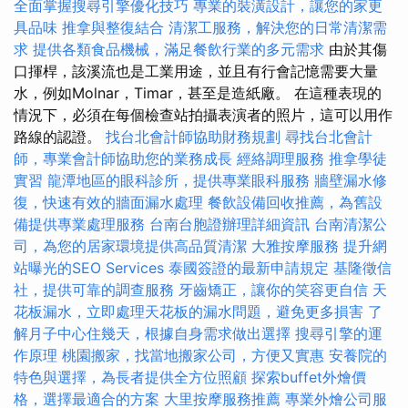
全面掌握搜尋引擎優化技巧
專業的裝潢設計，讓您的家更
具品味
推拿與整復結合
清潔工服務，解決您的日常清潔需
求
提供各類食品機械，滿足餐飲行業的多元需求
由於其傷
口揮桿，該溪流也是工業用途，並且有行會記憶需要大量
水，例如Molnar，Timar，甚至是造紙廠。 在這種表現的
情況下，必須在每個檢查站拍攝表演者的照片，這可以用作
路線的認證。
找台北會計師協助財務規劃
尋找台北會計
師，專業會計師協助您的業務成長
經絡調理服務
推拿學徒
實習
龍潭地區的眼科診所，提供專業眼科服務
牆壁漏水修
復，快速有效的牆面漏水處理
餐飲設備回收推薦，為舊設
備提供專業處理服務
台南台胞證辦理詳細資訊
台南清潔公
司，為您的居家環境提供高品質清潔
大雅按摩服務
提升網
站曝光的SEO Services
泰國簽證的最新申請規定
基隆徵信
社，提供可靠的調查服務
牙齒矯正，讓你的笑容更自信
天
花板漏水，立即處理天花板的漏水問題，避免更多損害
了
解月子中心住幾天，根據自身需求做出選擇
搜尋引擎的運
作原理
桃園搬家，找當地搬家公司，方便又實惠
安養院的
特色與選擇，為長者提供全方位照顧
探索buffet外燴價
格，選擇最適合的方案
大里按摩服務推薦
專業外燴公司服