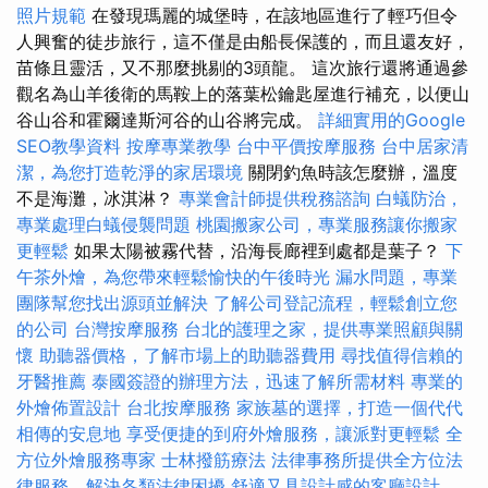
照片規範
在發現瑪麗的城堡時，在該地區進行了輕巧但令
人興奮的徒步旅行，這不僅是由船長保護的，而且還友好，
苗條且靈活，又不那麼挑剔的3頭龍。 這次旅行還將通過參
觀名為山羊後衛的馬鞍上的落葉松鑰匙屋進行補充，以便山
谷山谷和霍爾達斯河谷的山谷將完成。
詳細實用的Google
SEO教學資料
按摩專業教學
台中平價按摩服務
台中居家清
潔，為您打造乾淨的家居環境
關閉釣魚時該怎麼辦，溫度
不是海灘，冰淇淋？
專業會計師提供稅務諮詢
白蟻防治，
專業處理白蟻侵襲問題
桃園搬家公司，專業服務讓你搬家
更輕鬆
如果太陽被霧代替，沿海長廊裡到處都是葉子？
下
午茶外燴，為您帶來輕鬆愉快的午後時光
漏水問題，專業
團隊幫您找出源頭並解決
了解公司登記流程，輕鬆創立您
的公司
台灣按摩服務
台北的護理之家，提供專業照顧與關
懷
助聽器價格，了解市場上的助聽器費用
尋找值得信賴的
牙醫推薦
泰國簽證的辦理方法，迅速了解所需材料
專業的
外燴佈置設計
台北按摩服務
家族墓的選擇，打造一個代代
相傳的安息地
享受便捷的到府外燴服務，讓派對更輕鬆
全
方位外燴服務專家
士林撥筋療法
法律事務所提供全方位法
律服務，解決各類法律困擾
舒適又具設計感的客廳設計，