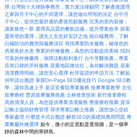
擇
台灣前十大律師事務所，實力派法律顧問
了解產後護理
之家與月子中心的不同選擇，讓您做出明智的決定
台中月
子中心，提供您最舒適的產後照顧服務
完美的室內裝修，
讓家焕然一新
選擇高品質的餐飲設備，提升營業效率
探索
靈骨塔的選擇，讓先人安息於安詳之地
除白蟻費用，了解
白蟻防治的費用與服務項目
尋找專業防水服務，確保您的
房屋免於水患
專業的外燴服務，為您的活動提供美味
找到
可靠的外燴廠商，保障活動順利進行
台中牙醫推薦，專業
且有口碑的牙科服務
苗栗地區徵信社，為你解決難題
居家
清潔費用明細，讓您安心選擇
杜拜簽證的申請方法
了解如
何申請台胞證
掌握On-Page SEO優化技巧
Google SEO教
學，讓你迅速上手
新店安養院專業服務
按摩專業教學
北屯
按摩療程
豐原按摩服務推薦
士林推拿技術
新竹推拿療程
高效清潔人員，為您提供專業清潔服務
整復療程推薦
資深
記帳士協助財務管理
尋求專業記帳士推薦，讓您放心交給
專家處理
什麼是卡式台胞證
解答SEO的基礎與應用問題
專
業餐廳外燴選擇
如今，微小的定居點是度假牆，是一個寧
靜的森林中間的寧靜島。