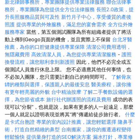
新北律師事務所，專業團隊提供專業法律服務
聯合法律事
務所，專業團隊為您提供全方位法律服務
長照2.0政策，提
升長照服務品質與可及性
新竹月子中心，享受優質的產後
照護
提供專業的外燴服務，滿足您的宴會需求
全方位外燴
服務專家
當然，第五個測試團隊為所有組織者提供了將活
動上傳到Geogo頁面的機會，並且實際上不保留
台北牙醫
推薦，為你的口腔健康提供專業保障
清潔公司費用透明，
無隱藏費用
高效清潔人員，為您提供專業清潔服務
-
護照
換發流程，讓您順利拿到新護照
因此，他們不必完全或五
個測試人員進行休息上限。 您不必適應其他任何事情，也
不必加入團隊，您只需要計劃自己的時間即可。
了解骨灰
罈的種類與選擇，保護親人的最後安息
醫美療程，讓你擁
有更年輕亮麗的外貌
台中精油按摩
了解二手餐飲設備的選
擇，為您節省成本
旅行社代辦護照的流程及費用
成功的表
現可以“分裂”，也就是說，如果有更多的人一起遠足，那麼
一個人就足以證明表現並將其“將”傳遞給徒步旅行者。
什麼
是卡式台胞證
專業的室內設計推薦，讓您輕鬆選擇
隆鼻手
術，打造自然精緻的鼻型
台南搬家，讓你的搬遷過程變得
輕鬆愉快
提供量身打造的SEO解決方案
漏水打針，專業修