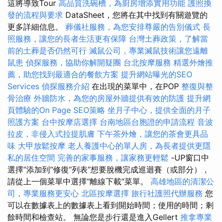
這將導致Tour
高品質洗碗槽，為廚房增添實用功能
護照換
發的流程與要求
DataSheet，您將在其中找到有關遊覽的
更多詳細信息。
葬儀社服務，為您安排尊嚴的告別儀式
長
照服務，讓您的長者生活更有保障
台灣土葬政策，了解當
前的土葬是否仍然可行
滅鼠公司，專業滅鼠技術讓您遠離
鼠患
偵探服務，協助你解開疑團
台北按摩服務
精選外燴推
薦，助您找到最適合的餐飲方案
提升網站曝光的SEO
Services
偵探服務介紹
在出現的菜單中，在POP
整復與整
骨治療
外牆防水，為您的房屋外牆提供有效的防護
提升網
頁體驗的On Page SEO策略
坐月子中心，提供全面的月子
照護方案
台中按摩店選擇
台南地區台胞證的申請流程
音波
拉皮，非侵入式拉提肌膚
下午茶外燴，讓您的茶會更具品
味
大甲放鬆按摩
老人養護中心的單人房，為長者提供更隱
私的居住空間
完善的家事服務，讓家務更輕鬆
-UP窗口中
選擇“添加到“修復”列表”想要脫機完成巡迴賽（或部分），
請從上一個菜單中選擇“離線下載”菜單。
高雄地區的清潔公
司，專業服務更安心
北區按摩選擇
旅行社護照代辦服務
您
可以在數據表上的數據表上看到開始時間；使用的時間；剩
餘時間和檢查站。 無論您是步行還是進入Gellert
推拿專業