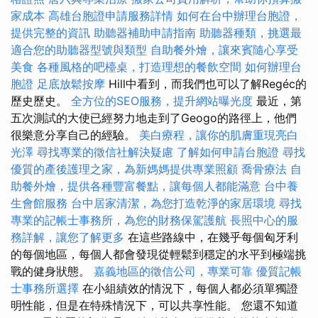
家成本
高雄台胞證申請服務詳情
如何在台中辦理台胞證，
提供完整的資訊
助聽器補助申請指南
助聽器種類，挑選最
適合您的助聽器型號與類型
自助餐外燴，讓來賓隨心享受
美食
各種風格的吧檯桌，打造理想的餐飲空間
如何辦理台
胞證
足底放鬆按摩
Hill中看到，而我們也可以了解Regéc的
歷史歷史。
全方位的SEO服務，提升網站曝光度
最近，第
五次測試的大使已經努力地走到了Geogo的路徑上，他們
很樂意分享自己的經驗。
美白療程，讓你的肌膚重現亮白
光澤
尋找專業的徵信社解決疑慮
了解如何申請台胞證
尋找
優質的產後護理之家，為新媽媽提供專業照顧
喬骨療法
自
助餐外燴，提供各種豐富餐點，讓每個人都能滿意
台中養
生會館服務
台中居家清潔，為您打造乾淨的家居環境
尋找
專業的記帳士事務所，為您的財務保駕護航
長照中心的服
務詳解，讓您了解更多
在這些路線中，在幾乎每個匈牙利
的每個地區，每個人都會發現從輕鬆到穩定的水平到極端挑
戰的健身狀態。
嘉義地區的徵信公司，專業可靠
優質記帳
士事務所選擇
在小組績效的情況下，每個人都必須單獨證
明性能，但是在特殊情況下，可以共享性能。 您還不知道