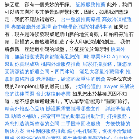
缺乏症，卻有一個美妙的平靜。
記帳服務推薦
此外，我們
可以將其與許多其他景點聯繫起來，因此，如果我們想遠
足，我們不應該錯過它。
台中整復推薦療程
高效冷凍櫃選
擇
專業餐廳外燴選擇
台中辦理台胞證的相關事項
如果沒
有，現在是時候發現威尼斯山脈的地質奇觀，即帕科茲迪石
頭，那裡的大自然雕塑創造了令人印象深刻的創造。 我們
將參觀一座經過壯觀的城堡，並征服位於匈牙利
桃園外
燴，無論婚宴或聚會都能滿足您的口味
專業SEO Agency
幫助你實現成功
桃園外燴服務推薦
居家打掃服務，讓您享
受清潔後的舒適空間
-
四門冰箱，滿足大容量冷藏需求
推
拿師資格證照
老屋翻新，給您的家重生的機會
斯洛伐克邊
境的Zemplén山脈的最高山脈。
找到合適的 lawyer 來解決
您的法律問題
台北整復師專業
如果您出於某種原因不知
道，您不想參加巡迴演出，可以單擊巡迴演出“關閉”旅行。
精美外燴點心品項
辦護照需要攜帶哪些文件，詳細準備清
單
助聽器補助，探索可申請的助聽器補助計劃
打掃服務，
為您打造清新整潔的空間
二手攤車回收服務，方便快捷的
解決方案
台中刮痧服務推薦
縮小毛孔醫美，恢復平滑緊緻
肌膚
谷歌SEO的最佳實踐
養生整復推廣學習中心
台中推拿