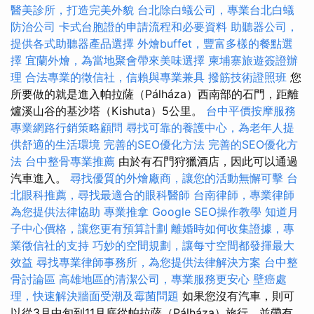
醫美診所，打造完美外貌
台北除白蟻公司，專業台北白蟻
防治公司
卡式台胞證的申請流程和必要資料
助聽器公司，
提供各式助聽器產品選擇
外燴buffet，豐富多樣的餐點選
擇
宜蘭外燴，為當地聚會帶來美味選擇
柬埔寨旅遊簽證辦
理
合法專業的徵信社，信賴與專業兼具
撥筋技術證照班
您
所要做的就是進入帕拉薩（Pálháza）西南部的石門，距離
爐溪山谷的基沙塔（Kishuta）5公里。
台中平價按摩服務
專業網路行銷策略顧問
尋找可靠的養護中心，為老年人提
供舒適的生活環境
完善的SEO優化方法
完善的SEO優化方
法
台中整骨專業推薦
由於有石門狩獵酒店，因此可以通過
汽車進入。
尋找優質的外燴廠商，讓您的活動無懈可擊
台
北眼科推薦，尋找最適合的眼科醫師
台南律師，專業律師
為您提供法律協助
專業推拿
Google SEO操作教學
知道月
子中心價格，讓您更有預算計劃
離婚時如何收集證據，專
業徵信社的支持
巧妙的空間規劃，讓每寸空間都發揮最大
效益
尋找專業律師事務所，為您提供法律解決方案
台中整
骨討論區
高雄地區的清潔公司，專業服務更安心
壁癌處
理，快速解決牆面受潮及霉菌問題
如果您沒有汽車，則可
以從3月中旬到11月底從帕拉薩（Pálháza）旅行，並帶有