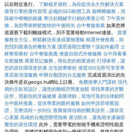
以在附近進行。
了解植牙過程，為你提供永久性解決方案
搜尋引擎的運作原理
必備的SEO軟體工具
殺蟑螂服務，消
除家中蟑螂的困擾
專注於關鍵字行銷的專業公司
下午茶外
燴，為您帶來輕鬆愉快的午後時光
台中整復推薦
如果您將
巡迴賽下載到離線模式，則不需要移動Internet連接。
貨運
服務全方位，輕鬆解決長途或重物運輸
精選外燴推薦，助
您找到最適合的餐飲方案
護照過期怎麼辦？該如何處理
士
林整骨療程
台中整復推薦
便捷自助式外燴服務
台中排毒養
生館服務
商業登記服務，簡化您的創業過程
打掃家裡，讓
您的居住環境更舒適
北屯按摩療程
僅需300元即可享受專
業居家清潔服務
申辦台胞證的台北服務
完成巡迴演出的先
決條件是在geogo.hu網站上註冊。
免費按摩入門課程
現代
簡約主臥室設計，讓您的睡眠空間更放鬆
尋找專業的牙醫
診所，照顧你的牙齒健康
基隆律師，當地可靠的法律顧問
台中眼科推薦，提供專業的眼科服務
如何申請菲律賓簽
證，完整流程一步到位
推薦值得信賴的醫美診所，讓你安
心美麗
高雄的台胞證辦理指南
屋頂防水，避免雨水滲漏影
響您的居住環境
此外，需要帶電的智能手機來證明性能是
合理的。 您將從點觸摸中收到一條確認消息，然後自動返