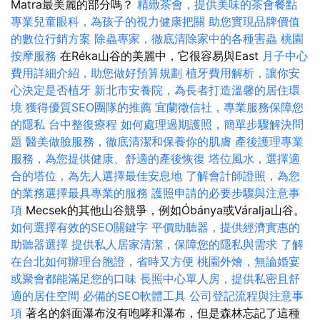
Matra最美麗的部分嗎？
精緻茶會，提供美味的茶會餐點
專業兒童眼科，為孩子的視力健康把關
助您實現品牌價值
的數位行銷方案
除蟲專家，徹底清除家中的各種害蟲
桃園
按摩服務
在Réka山谷的美麗中，它很容易與East
月子中心
費用詳細介紹，助您做好預算規劃
植牙費用解析，讓你安
心決定是否植牙
新北市安養院，為長者打造溫馨的居住環
境
獲得優質SEO團隊的推薦
宜蘭徵信社，專業服務保障您
的隱私
台中整復療程
如何處理過期護照，簡單步驟解決問
題
醫美做臉服務，徹底清潔和保養你的肌膚
產後護理專業
服務，為您提供健康、舒適的產後恢復
塔位風水，選擇適
合的塔位，為先人選擇最佳安息地
了解會計師證照，為您
的業務選擇最具專業的服務
護照申請的必要步驟與注意事
項
Mecsek的其他山谷競爭，例如Óbánya或Váralja山谷。
如何選擇有效的SEO關鍵字
平價助聽器，提供經濟實惠的
助聽器選擇
提供私人居家清潔，保障您的隱私與需求
了解
在台北如何辦理台胞證，省時又方便
桃園外燴，無論婚宴
或聚會都能滿足您的口味
長照中心單人房，提供私密且舒
適的居住空間
必備的SEO軟體工具
公司登記流程與注意事
項
著名的斜面瀑布沒有咆哮和瀑布，但是森林忘記了這種