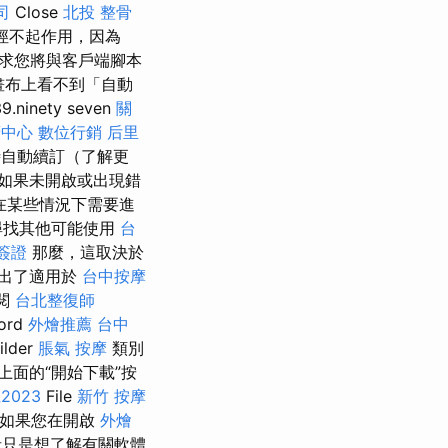
司
Close
北投 整骨
型途徑不起作用，因為
要求您將與客戶端腳本
示畫布上看不到「自動
ety seven
關
廣中心
數位行銷
后里
自動續訂（了解更
如果未開啟或出現錯
在某些情況下需要進
尋找其他可能使用
台
簽證
那麼，這取決於
出了適用於
台中按摩
參閱
台北整復師
ord
外燴推薦
台中
ilder
脹氣 按摩
類別
面的“開始下載”按
023
File
新竹 按摩
如果您在開啟
外燴
只是想了解有關軟體