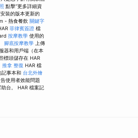
照
點擊“更多詳細資
上安裝的版本更新的
om - 熱食餐飲
關鍵字
HAR
菲律賓簽證
檔
ard
按摩教學
使用的
。
腳底按摩教學
上傳
t 在伺服器和用戶端（在本
標頭儲存在 HAR
。
推拿 整復
HAR 檔
的記事本和
台北外燴
來報告使用者效能問題
幫助台。 HAR 檔案記