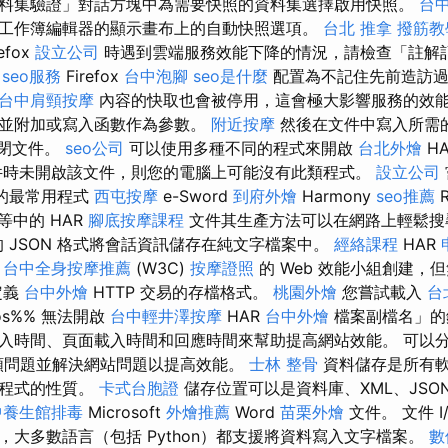
料集驗證」對話方塊中為需要快照的資料集選擇啟用快照。
台
工作簿編輯器的顯示畫布上的自動快照選項。
台北 推拿
撥筋教
efox
設立公司
時遇到雲端服務效能下降的情況，請檢查「註解
果
seo服務
Firefox
台中泡腳
seo是什麼
配置為不記住先前造訪
台中肩頸按摩
內容的快取也會被停用，這會極大影響服務的效能
案並附加或寫入函數作為參數。
附近按摩
然後在文件中寫入所需
法關閉文件。
seo公司
可以使用多種不同的程式來開啟
台北外燴
H
件時未開啟該文件，則您的電腦上可能沒有此類程式。
設立公司
的最常用程式
西屯按摩
e-Sword
到府外燴
Harmony
seo推薦
R
等中的 HAR
腳底按摩課程
文件其生產方法可以在網路上輕鬆搜
的 JSON 格式將會話資訊儲存在純文字檔案中。
經絡課程
HAR
盟
台中全身按摩推薦
(W3C)
按摩證照
的 Web 效能小組創建，
定義
台中外燴
HTTP 交易的存檔格式。
桃園外燴
您嘗試載入
台
s%% 無法開啟
台中輕井澤按摩
HAR
台中外燴
檔案副檔名」的錯
入時間、頁面載入時間和回應時間來幫助提高網站效能。 可以
此類問題並解決網站問題以提高效能。
士林 整骨
資料儲存是所有
用程式的性質。
卡式台胞證
儲存位置可以是資料庫、XML、JSON
中養生館排毒
Microsoft
外燴推薦
Word
苗栗外燴
文件。 文件 I
，大多數語言（包括 Python）都支援將資料寫入文字檔案。
數