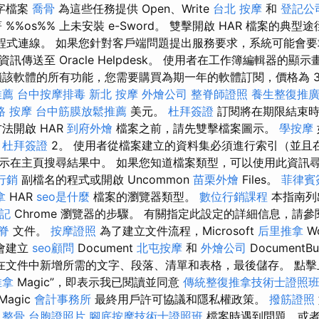
文字檔案
喬骨
為這些任務提供 Open、Write
台北 按摩
和
登記公
%%os%% 上未安裝 e-Sword。 雙擊開啟 HAR 檔案的典
建立程式連線。 如果您針對客戶端問題提出服務要求，系統可能會
訊傳送至 Oracle Helpdesk。 使用者在工作簿編輯器的顯
該軟體的所有功能，您需要購買為期一年的軟體訂閱，價格為 39.nin
推薦
台中按摩排毒
新北 按摩
外燴公司
整脊師證照
養生整復推
路 按摩
台中筋膜放鬆推薦
美元。
杜拜簽證
訂閱將在期限結束時
法開啟 HAR
到府外燴
檔案之前，請先雙擊檔案圖示。
學按摩
驟
杜拜簽證
2。 使用者從檔案建立的資料集必須進行索引（並且
示在主頁搜尋結果中。 如果您知道檔案類型，可以使用此資訊
行銷
副檔名的程式或​​開啟 Uncommon
苗栗外燴
Files。
菲律賓
拿
HAR
seo是什麼
檔案的瀏覽器類型。
數位行銷課程
本指南列
記
Chrome 瀏覽器的步驟。 有關指定此設定的詳細信息，請
脊
文件。
按摩證照
為了建立文件流程，Microsoft
后里推拿
W
會建立
seo顧問
Document
北屯按摩
和
外燴公司
DocumentBu
在文件中新增所需的文字、段落、清單和表格，最後儲存。 點擊上
推拿
Magic”，即表示我已閱讀並同意
傳統整復推拿技術士證照班2
Magic
會計事務所
最終用戶許可協議和隱私權政策。
撥筋證照
 整骨
台胞證照片
腳底按摩技術士證照班
檔案時遇到問題，或者