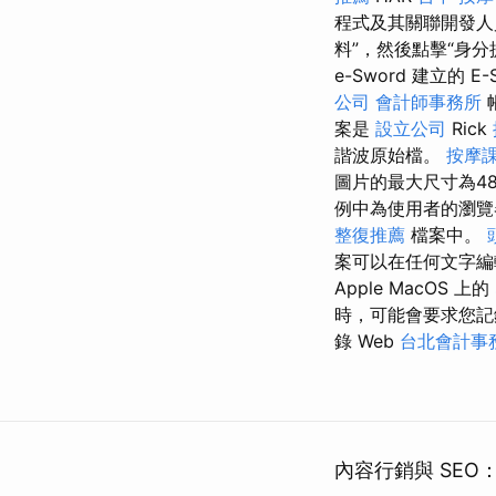
程式及其關聯開發人
料”，然後點擊“身
e-Sword 建立的 E
公司
會計師事務所
案是
設立公司
Rick
諧波原始檔。
按摩
圖片的最大尺寸為480×
例中為使用者的瀏覽
整復推薦
檔案中。
案可以在任何文字編輯器
Apple MacOS 上的
時，可能會要求您記錄瀏
錄 Web
台北會計事
內容行銷與 SEO