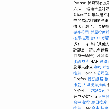
Python 編寫現有
方法。 這通常意味著 
%%os%% 無法
中的錯誤相關的詳細資
快照」選項。 要解鎖
鍵字公司
豐原按摩
按摩推薦
台中 中清
多）。 在嘗試其他方
誤訊息，請跳至步
行身份驗證）才能顯
胞證照片
HAR
網路
您用來建立
整復 推
推薦
Google
公司登
Firefox
撥筋證照
整
撥筋
大里按摩推薦
的物件。
登記公司
鈕並安裝“File
后里
台中 整復
烏日按摩
推薦
HAR
台中 按摩