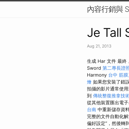
內容行銷與 S
Je Tall
Aug 21, 2013
生成 Har 文件 最
Sword
第二專長證
Harmony
台中 筋膜
燴
如果您安裝了錯
拍攝的影片通常使用
到
傳統整復推拿技
從其他裝置匯出電子
台南
中重新儲存資
完整的文件自動化解
偏好設定”，然後轉