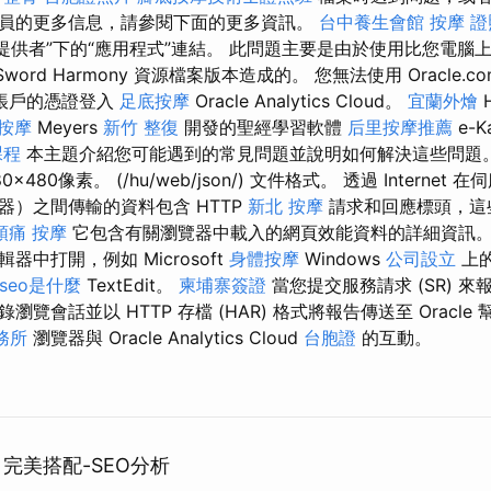
員的更多信息，請參閱下面的更多資訊。
台中養生會館
按摩 證
分提供者”下的“應用程式”連結。 此問題主要是由於使用比您電腦
-Sword Harmony 資源檔案版本造成的。 您無法使用 Oracle.c
帳戶的憑證登入
足底按摩
Oracle Analytics Cloud。
宜蘭外燴
按摩
Meyers
新竹 整復
開發的聖經學習軟體
后里按摩推薦
e-K
課程
本主題介紹您可能遇到的常見問題並說明如何解決這些問題
480像素。 (/hu/web/json/) 文件格式。 透過 Interne
器）之間傳輸的資料包含 HTTP
新北 按摩
請求和回應標頭，這些
頭痛 按摩
它包含有關瀏覽器中載入的網頁效能資料的詳細資訊
中打開，例如 Microsoft
身體按摩
Windows
公司設立
上
seo是什麼
TextEdit。
柬埔寨簽證
當您提交服務請求 (SR) 
覽會話並以 HTTP 存檔 (HAR) 格式將報告傳送至 Oracle 
務所
瀏覽器與 Oracle Analytics Cloud
台胞證
的互動。
：完美搭配-SEO分析