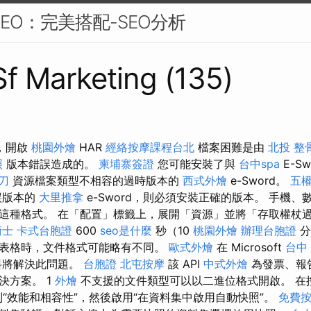
EO：完美搭配-SEO分析
 Sf Marketing (135)
終，開啟
桃園外燴
HAR
經絡按摩課程台北
檔案困難是由
北投 整
照
版本錯誤造成的。
柬埔寨簽證
您可能安裝了與
台中spa
E-Sw
刀
資源檔案類型不相容的過時版本的
西式外燴
e-Sword。
五
誤版本的
大里推拿
e-Sword，則必須安裝正確的版本。 手機
這種格式。 在「配置」標籤上，展開「資源」並將「存取權杖
術士
卡式台胞證
600
seo是什麼
秒（10
桃園外燴
辦理台胞證
分
表格時，文件格式可能略有不同。
歐式外燴
在 Microsoft
台中
料將解決此問題。
台胞證
北屯按摩
該 API
中式外燴
為發票、報
決方案。 1
外燴
不支援的文件類型可以以二進位格式開啟。 在
到“效能和相容性”，然後啟用“在資料集中啟用自動快照”。
免費