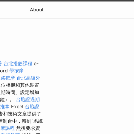
About
骨
台北撥筋課程
e-
ord
學按摩
權路按摩
台北高級外
、數位相機和其他裝置
過期時間」設定增加
鐘）。
台胞證過期
 推拿
Excel
台胞證
告和技術文章提供了
控制台中，轉到“系統
按摩課程
然後要求資