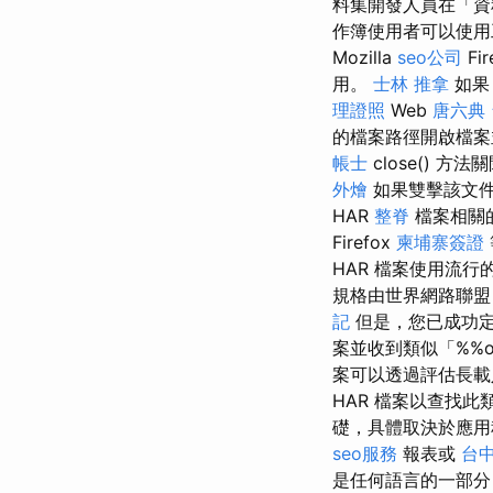
料集開發人員在「資
作簿使用者可以使用
Mozilla
seo公司
Fir
用。
士林 推拿
如
理證照
Web
唐六典
的檔案路徑開啟檔
帳士
close() 方
外燴
如果雙擊該文
HAR
整脊
檔案相關
Firefox
柬埔寨簽證
HAR 檔案使用流行
規格由世界網路聯
記
但是，您已成功
案並收到類似「%%o
案可以透過評估長載
HAR 檔案以查找
礎，具體取決於應
seo服務
報表或
台
是任何語言的一部分