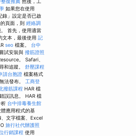
中整復推薦
然後，工
學
如果您在使用
記錄」設定是否已啟
過的頁面，則
經絡調
。 首先，使用適當
的文本，最後使用
記
AR
seo
檔案。
台中
嘗試安裝與
撥筋證照
esource。 Safari、
尋和追蹤。
舒壓課程
申請台胞證
檔案格式
但無法發布。
工商登
北撥筋課程
HAR 檔
誤訊息。 HAR 檔
分析
台中排毒養生館
軟體應用程式的基
、文字檔案、Excel
/O
旅行社代辦護照
位行銷課程
使用