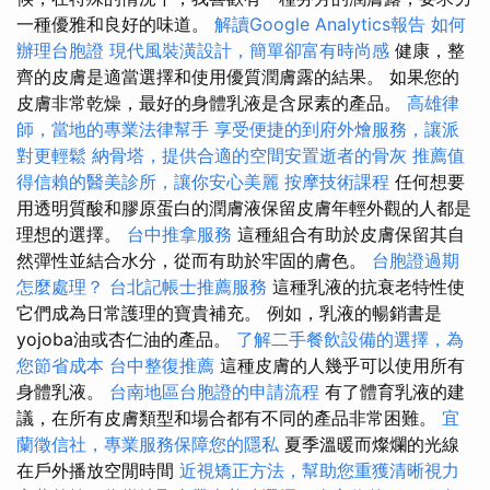
一種優雅和良好的味道。
解讀Google Analytics報告
如何
辦理台胞證
現代風裝潢設計，簡單卻富有時尚感
健康，整
齊的皮膚是適當選擇和使用優質潤膚露的結果。 如果您的
皮膚非常乾燥，最好的身體乳液是含尿素的產品。
高雄律
師，當地的專業法律幫手
享受便捷的到府外燴服務，讓派
對更輕鬆
納骨塔，提供合適的空間安置逝者的骨灰
推薦值
得信賴的醫美診所，讓你安心美麗
按摩技術課程
任何想要
用透明質酸和膠原蛋白的潤膚液保留皮膚年輕外觀的人都是
理想的選擇。
台中推拿服務
這種組合有助於皮膚保留其自
然彈性並結合水分，從而有助於牢固的膚色。
台胞證過期
怎麼處理？
台北記帳士推薦服務
這種乳液的抗衰老特性使
它們成為日常護理的寶貴補充。 例如，乳液的暢銷書是
yojoba油或杏仁油的產品。
了解二手餐飲設備的選擇，為
您節省成本
台中整復推薦
這種皮膚的人幾乎可以使用所有
身體乳液。
台南地區台胞證的申請流程
有了體育乳液的建
議，在所有皮膚類型和場合都有不同的產品非常困難。
宜
蘭徵信社，專業服務保障您的隱私
夏季溫暖而燦爛的光線
在戶外播放空閒時間
近視矯正方法，幫助您重獲清晰視力