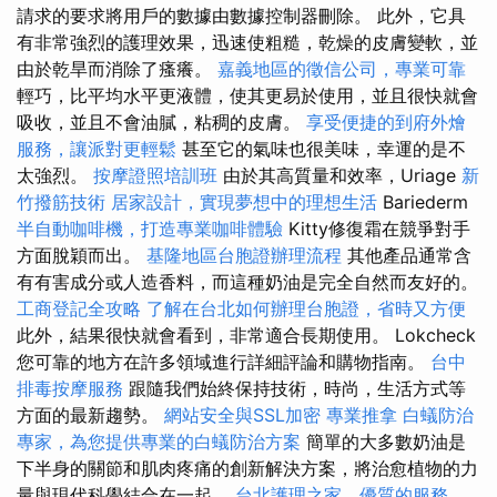
請求的要求將用戶的數據由數據控制器刪除。 此外，它具
有非常強烈的護理效果，迅速使粗糙，乾燥的皮膚變軟，並
由於乾旱而消除了瘙癢。
嘉義地區的徵信公司，專業可靠
輕巧，比平均水平更液體，使其更易於使用，並且很快就會
吸收，並且不會油膩，粘稠的皮膚。
享受便捷的到府外燴
服務，讓派對更輕鬆
甚至它的氣味也很美味，幸運的是不
太強烈。
按摩證照培訓班
由於其高質量和效率，Uriage
新
竹撥筋技術
居家設計，實現夢想中的理想生活
Bariederm
半自動咖啡機，打造專業咖啡體驗
Kitty修復霜在競爭對手
方面脫穎而出。
基隆地區台胞證辦理流程
其他產品通常含
有有害成分或人造香料，而這種奶油是完全自然而友好的。
工商登記全攻略
了解在台北如何辦理台胞證，省時又方便
此外，結果很快就會看到，非常適合長期使用。 Lokcheck
您可靠的地方在許多領域進行詳細評論和購物指南。
台中
排毒按摩服務
跟隨我們始終保持技術，時尚，生活方式等
方面的最新趨勢。
網站安全與SSL加密
專業推拿
白蟻防治
專家，為您提供專業的白蟻防治方案
簡單的大多數奶油是
下半身的關節和肌肉疼痛的創新解決方案，將治愈植物的力
量與現代科學結合在一起。
台北護理之家，優質的服務，