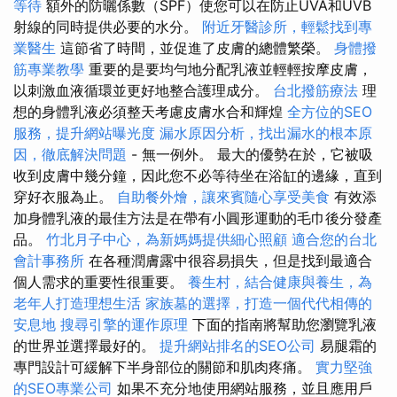
等待
額外的防曬係數（SPF）使您可以在防止UVA和UVB
射線的同時提供必要的水分。
附近牙醫診所，輕鬆找到專
業醫生
這節省了時間，並促進了皮膚的總體繁榮。
身體撥
筋專業教學
重要的是要均勻地分配乳液並輕輕按摩皮膚，
以刺激血液循環並更好地整合護理成分。
台北撥筋療法
理
想的身體乳液必須整天考慮皮膚水合和輝煌
全方位的SEO
服務，提升網站曝光度
漏水原因分析，找出漏水的根本原
因，徹底解決問題
- 無一例外。 最大的優勢在於，它被吸
收到皮膚中幾分鐘，因此您不必等待坐在浴缸的邊緣，直到
穿好衣服為止。
自助餐外燴，讓來賓隨心享受美食
有效添
加身體乳液的最佳方法是在帶有小圓形運動的毛巾後分發產
品。
竹北月子中心，為新媽媽提供細心照顧
適合您的台北
會計事務所
在各種潤膚露中很容易損失，但是找到最適合
個人需求的重要性很重要。
養生村，結合健康與養生，為
老年人打造理想生活
家族墓的選擇，打造一個代代相傳的
安息地
搜尋引擎的運作原理
下面的指南將幫助您瀏覽乳液
的世界並選擇最好的。
提升網站排名的SEO公司
易腿霜的
專門設計可緩解下半身部位的關節和肌肉疼痛。
實力堅強
的SEO專業公司
如果不充分地使用網站服務，並且應用戶