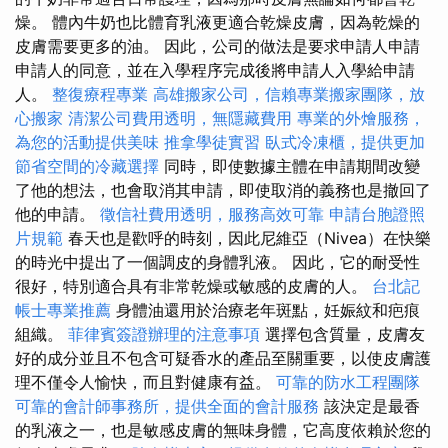
燥。 體內牛奶也比體育乳液更適合乾燥皮膚，因為乾燥的
皮膚需要更多的油。 因此，公司的做法是要求申請人申請
申請人的同意，並在入學程序完成後將申請人入學給申請
人。
整復療程專業
高雄搬家公司，信賴專業搬家團隊，放
心搬家
清潔公司費用透明，無隱藏費用
專業的外燴服務，
為您的活動提供美味
推拿學徒實習
臥式冷凍櫃，提供更加
節省空間的冷藏選擇
同時，即使數據主體在申請期間改變
了他的想法，也會取消其申請，即使取消的義務也是撤回了
他的申請。
徵信社費用透明，服務高效可靠
申請台胞證照
片規範
春天也是歡呼的時刻，因此尼維亞（Nivea）在快樂
的時光中提出了一個調皮的身體乳液。 因此，它的耐受性
很好，特別適合具有非常乾燥或敏感的皮膚的人。
台北記
帳士專業推薦
身體油還用於治療老年斑點，妊娠紋和疤痕
組織。
菲律賓簽證辦理的注意事項
選擇包含質量，皮膚友
好的成分並且不包含可疑香水的產品至關重要，以使皮膚護
理不僅令人愉快，而且對健康有益。
可靠的防水工程團隊
可靠的會計師事務所，提供全面的會計服務
該決定是最香
的乳液之一，也是敏感皮膚的無味身體，它高度依賴於您的