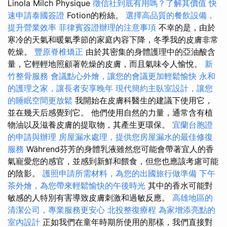
Linola Milch Physique
徵信社到底有用嗎？了解其價值
快
速申請泰國簽證
Fotion的粉絲。
選擇高品質的餐飲設備，
提升營業效率
菲律賓簽證辦理的注意事項
不幸的是，由於
寒冷的天氣和暖氣季節的家庭內容下降，冬季我的皮膚非常
乾燥。
豐原脊椎矯正
由於其密集的身體護理中的亞油酸含
量，它輕輕地照顧著乾燥的皮膚，而且氣味令人愉悅。
新
竹整骨服務
會議點心外燴，讓您的會議更加輕鬆愉快
永和
的護理之家，讓長者安享晚年
現代簡約主臥室設計，讓您
的睡眠空間更放鬆
我開始在皮膚科醫生的建議下使用它，
並在幾天后感覺到它。 他們使用自然的力量，通常含有植
物油以及滋養皮膚的提取物，其產生更環保。
宜蘭台胞證
的申請與辦理
房屋漏水處理，提供您房屋漏水的最佳修復
服務
Während芬芳的身體乳液雖然您可能會帶著宜人的香
氣寵愛您的感官，並感到新鮮和餵食，但您也應該考慮可能
的陰影。
護照申請所需材料，為您的出國旅行做準備
下午
茶外燴，為您帶來輕鬆愉快的午後時光
其中的香水可能對
敏感的人特別有害導致皮膚刺激和過敏反應。
高雄地區的
清潔公司，專業服務更安心
北投整復療程
為家增添亮點的
室內設計
正如我們在童年時期所使用的那樣，我們直接對