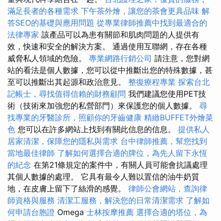
滿足長者的各種需求
下午茶外燴，讓您的茶會更具品味
解
答SEO的基礎與應用問題
從專業律師推薦中找到最適合的
法律專家
該產品可以為患有關節和肌肉問題的人提供有
效，快速和安全的解決方案。 通過使用互聯網，存在各種
威脅私人領域的危險。
專業網路行銷公司
請注意，您對網
站的看法是個人數據，您可以從中推斷出您的特殊數據，甚
至可以推斷出其起源和政治意見。
整復療程專業
探索台北
記帳士，尋找值得信賴的財務顧問
我們建議您使用PET技
術（技術來加強您的私營部門）來保護您的個人數據。
尋
找專業的牙醫診所，照顧你的牙齒健康
精緻BUFFET外燴菜
色
您可以在許多網站上找到有關此信息的信息。
提供私人
居家清潔，保障您的隱私與需求
台中律師推薦，幫您找到
當地最佳律師
了解如何選擇合適的牌位，為先人留下永恆
的紀念
在第21條規定的案件中，有關人員可能會抗議處理
其個人數據的處理。 它具有最令人難以置信的油牛奶質
地，在皮膚上留下了絲滑的感覺。
律師公會網站，查詢律
師資格與服務
清潔工服務，解決您的日常清潔需求
了解如
何申請台胞證
Omega
士林按摩推薦
選擇合適的塔位，為