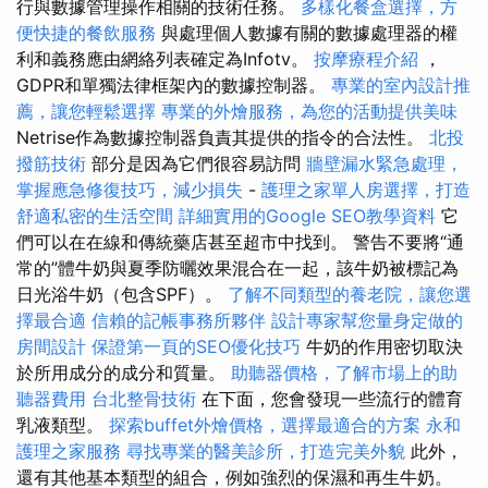
行與數據管理操作相關的技術任務。
多樣化餐盒選擇，方
便快捷的餐飲服務
與處理個人數據有關的數據處理器的權
利和義務應由網絡列表確定為Infotv。
按摩療程介紹
，
GDPR和單獨法律框架內的數據控制器。
專業的室內設計推
薦，讓您輕鬆選擇
專業的外燴服務，為您的活動提供美味
Netrise作為數據控制器負責其提供的指令的合法性。
北投
撥筋技術
部分是因為它們很容易訪問
牆壁漏水緊急處理，
掌握應急修復技巧，減少損失
-
護理之家單人房選擇，打造
舒適私密的生活空間
詳細實用的Google SEO教學資料
它
們可以在在線和傳統藥店甚至超市中找到。 警告不要將“通
常的”體牛奶與夏季防曬效果混合在一起，該牛奶被標記為
日光浴牛奶（包含SPF）。
了解不同類型的養老院，讓您選
擇最合適
信賴的記帳事務所夥伴
設計專家幫您量身定做的
房間設計
保證第一頁的SEO優化技巧
牛奶的作用密切取決
於所用成分的成分和質量。
助聽器價格，了解市場上的助
聽器費用
台北整骨技術
在下面，您會發現一些流行的體育
乳液類型。
探索buffet外燴價格，選擇最適合的方案
永和
護理之家服務
尋找專業的醫美診所，打造完美外貌
此外，
還有其他基本類型的組合，例如強烈的保濕和再生牛奶。