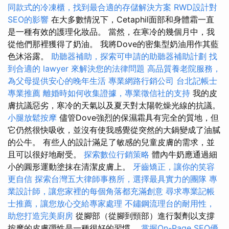
同款式的冷凍櫃，找到最合適的存儲解決方案
RWD設計對
SEO的影響
在大多數情況下，Cetaphil面部和身體霜一直
是一種有效的護理化妝品。 當然，在寒冷的幾個月中，我
從他們那裡獲得了奶油。 我將Dove的密集型奶油用作其藍
色沐浴露。
助聽器補助，探索可申請的助聽器補助計劃
找
到合適的 lawyer 來解決您的法律問題
高品質養老院服務，
為父母提供安心的晚年生活
專業網路行銷公司
台北記帳士
專業推薦
離婚時如何收集證據，專業徵信社的支持
我的皮
膚抗議惡劣，寒冷的天氣以及夏天對太陽乾燥光線的抗議。
小腿放鬆按摩
儘管Dove強烈的保濕霜具有完全的質地，但
它仍然很快吸收，並沒有使我感覺從突然的大鍋變成了油膩
的公牛。 有些人的設計滿足了敏感的兒童皮膚的需求，並
且可以很好地耐受。
探索數位行銷策略
體內牛奶應通過細
小的圓形運動塗抹在清潔皮膚上。
牙齒矯正，讓你的笑容
更自信
探索台灣五大律師事務所，選擇最具實力的團隊
專
業設計師，讓您家裡的每個角落都充滿創意
尋求專業記帳
士推薦，讓您放心交給專家處理
不鏽鋼流理台的耐用性，
助您打造完美廚房
從腳部（從腳到頸部）進行製劑以支撐
按摩的皮膚彈性是一種很好的習慣。
掌握On-Page SEO優