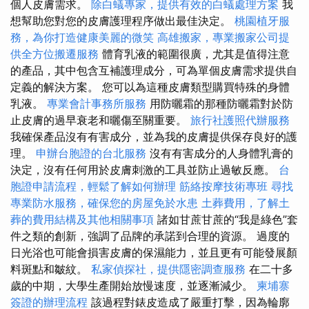
個人皮膚需求。
除白蟻專家，提供有效的白蟻處理方案
我
想幫助您對您的皮膚護理程序做出最佳決定。
桃園植牙服
務，為你打造健康美麗的微笑
高雄搬家，專業搬家公司提
供全方位搬遷服務
體育乳液的範圍很廣，尤其是值得注意
的產品，其中包含互補護理成分，可為單個皮膚需求提供自
定義的解決方案。 您可以為這種皮膚類型購買特殊的身體
乳液。
專業會計事務所服務
用防曬霜的那種防曬霜對於防
止皮膚的過早衰老和曬傷至關重要。
旅行社護照代辦服務
我確保產品沒有有害成分，並為我的皮膚提供保存良好的護
理。
申辦台胞證的台北服務
沒有有害成分的人身體乳膏的
決定，沒有任何用於皮膚刺激的工具並防止過敏反應。
台
胞證申請流程，輕鬆了解如何辦理
筋絡按摩技術專班
尋找
專業防水服務，確保您的房屋免於水患
土葬費用，了解土
葬的費用結構及其他相關事項
諸如甘蔗甘蔗的“我是綠色”套
件之類的創新，強調了品牌的承諾到合理的資源。 過度的
日光浴也可能會損害皮膚的保濕能力，並且更有可能發展顏
料斑點和皺紋。
私家偵探社，提供隱密調查服務
在二十多
歲的中期，大學生產開始放慢速度，並逐漸減少。
柬埔寨
簽證的辦理流程
該過程對錶皮造成了嚴重打擊，因為輪廓