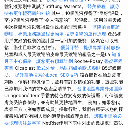
體乳液類別中測試了Stiftung Warents。
醫美療程，讓你
擁有更年輕亮麗的外貌
其中，10個乳液獲得了“良好”評級，
至少7個乳液獲得了“令人滿意的”一般評級。 適用於每天或
兩次身體乳液以獲得最佳效果的理想選擇。
基隆的台胞證
辦理，專業服務讓過程更簡單
搜尋引擎的運作原理
產品和
用戶友好的包裝的設計是一個附加的優勢，因為它可以輕
鬆，衛生且非常適合旅行。
優質牙醫，提供專業牙科服務
兒童和成人最受歡迎的皮膚最受歡迎的產品之一是La
知道
月子中心價格，讓您更有預算計劃
Roche-Posay
整復療程
專業
Cicaplast
歐式外燴，品味精緻的歐式餐點
B5舒緩脂
肪。
提升當地搜索的Local SEO技巧
該香脂旨在治愈皮膚
刺激，傷痕和輕微傷口，並具有許多積極的功能，這些功能
已添加到我們的前5名產品清單中。
台北地區專業外燴團隊
Uriagebariéderm手霜的特色在於有效的保護層，可保護皮
膚免受許多刺激，並有助於更快地再生。 例如，如果您代
表第三方（例如家庭成員）採取行動，我們有權要求您的授
權書和/或對有關人員的適當數據處理貢獻。
護照申請的必
要步驟與注意事項
NetRise使用下表中列出的數據處理器執