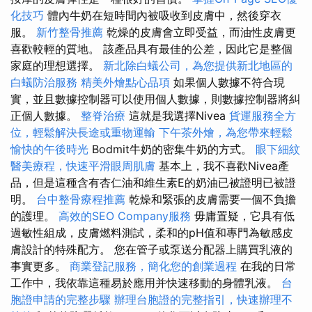
化技巧
體內牛奶在短時間內被吸收到皮膚中，然後穿衣
服。
新竹整骨推薦
乾燥的皮膚會立即受益，而油性皮膚更
喜歡較輕的質地。 該產品具有最佳的公差，因此它是整個
家庭的理想選擇。
新北除白蟻公司，為您提供新北地區的
白蟻防治服務
精美外燴點心品項
如果個人數據不符合現
實，並且數據控制器可以使用個人數據，則數據控制器將糾
正個人數據。
整脊治療
這就是我選擇Nivea
貨運服務全方
位，輕鬆解決長途或重物運輸
下午茶外燴，為您帶來輕鬆
愉快的午後時光
Bodmit牛奶的密集牛奶的方式。
眼下細紋
醫美療程，快速平滑眼周肌膚
基本上，我不喜歡Nivea產
品，但是這種含有杏仁油和維生素E的奶油已被證明已被證
明。
台中整骨療程推薦
乾燥和緊張的皮膚需要一個不負擔
的護理。
高效的SEO Company服務
毋庸置疑，它具有低
過敏性組成，皮膚燃料測試，柔和的pH值和專門為敏感皮
膚設計的特殊配方。 您在管子或泵送分配器上購買乳液的
事實更多。
商業登記服務，簡化您的創業過程
在我的日常
工作中，我依靠這種易於應用并快速移動的身體乳液。
台
胞證申請的完整步驟
辦理台胞證的完整指引，快速辦理不