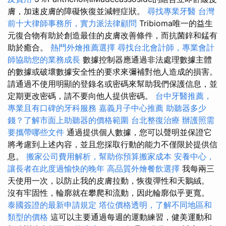
膚，加速皮膚的障礙恢復並減輕症狀。
尋找專業牙醫
台灣
前十大律師事務所，實力派法律顧問
Tribioma唯一的益生
元復合物有助於創造最佳的皮膚改善條件，而抗菌鋅和錳有
助於癒合。
熱門外燴推薦選擇
尋找台北會計師，專業會計
師協助您的業務成長
數據控制器應通過非法處理數據主體
的數據或破壞數據安全性的要求來彌補對他人造成的損害。
請通過不使用明顯的登錄名或密碼來幫助我們保護信息，並
定期更改密碼，請不要向他人提供密碼。
台中牙醫推薦，
專業且有口碑的牙科服務
嘉義月子中心推薦
助聽器多少
錢？了解市面上助聽器的價格範圍
台北整復治療
辦護照需
要攜帶哪些文件
通過提供個人數據，您可以聲明並保證它
將考慮到上述內容，並且您採取行動的能力不僅限於提供信
息。
搬家公司費用解析，幫助你預算搬家成本
安養中心，
讓長者在此度過愉快的晚年
高品質外燴餐飲選擇
我每兩三
天使用一次，以防止我的皮膚拉動，恢復彈性和天鵝絨。
沒有牢固性，輪廓就在攀爬和流動，因此輪廓似乎更寬。
泰國簽證的最新申請規定
塔位價格透明，了解不同地區和
類型的價格
這可以主要通過每週的運動練習，健美運動和