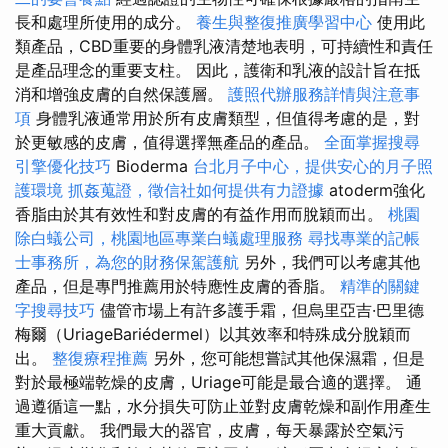
長和處理所使用的成分。
養生與整復推廣學習中心
使用此
類產品，CBD重要的身體乳液清楚地表明，可持續性和責任
是產品理念的重要支柱。 因此，護衛和乳液的設計旨在抵
消和增強皮膚的自然保護層。
護照代辦服務詳情與注意事
項
身體乳液通常用於所有皮膚類型，但值得考慮的是，對
於更敏感的皮膚，值得選擇無產品的產品。
全面掌握搜尋
引擎優化技巧
Bioderma
台北月子中心，提供安心的月子照
護環境
抓姦蒐證，徵信社如何提供有力證據
atoderm強化
香脂由於其有效性和對皮膚的有益作用而脫穎而出。
桃園
除白蟻公司，桃園地區專業白蟻處理服務
尋找專業的記帳
士事務所，為您的財務保駕護航
另外，我們可以考慮其他
產品，但是專門推薦用於特應性皮膚的香脂。
精準的關鍵
字搜尋技巧
儘管市場上有許多護手霜，但烏里亞吉·巴里德
梅爾（UriageBariédermel）以其效率和特殊成分脫穎而
出。
整復療程推薦
另外，您可能想嘗試其他保濕霜，但是
對於最極端乾燥的皮膚，Uriage可能是最合適的選擇。 通
過遵循這一點，水分損失可防止並對皮膚乾燥和副作用產生
重大貢獻。 我們最大的器官，皮膚，每天暴露於空氣污