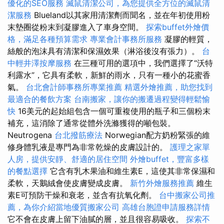
優化的SEO服務
滅鼠清潔公司，為您提供全方位的滅鼠清
潔服務
Blueland以其家用清潔劑而聞名，並在年初使用粉
末墊圈從粉末到凝膠進入了車身空間。
探索buffet外燴價
格，滿足各種預算需求
專業會計事務所服務
凝膠的輕質，
絲般的泡沫具有清潔和保濕效果（淋浴後沒有張力）。
台
中輕井澤按摩服務
在三種可用的選項中，我們選擇了“沃特
利露水”，它具有柔軟，新鮮的雨水，只有一種小的花蜜香
氣。
台北會計師事務所專業推薦
精選外燴推薦，助您找到
最適合的餐飲方案
台南搬家，讓你的搬遷過程變得輕鬆愉
快
16美元的起始組包含一個可重複使用的瓶子和三個粉末
補充，這消除了通常從體外洗滌獲得的噸包裝。
Neutrogena
台北撥筋療法
Norwegian配方奶粉緊張的維
修身體乳液是專門為非常乾燥的皮膚設計的。
護理之家單
人房，提供安靜、舒適的居住空間
外燴buffet，豐富多樣
的餐點選擇
它含有乳木果油和維生素E，這使其非常保濕和
柔軟，天鵝絨會使皮膚變成皮膚。
新竹外燴服務推薦
維生
素E可預防干燥和衰老，並含有抗氧化劑。
台中搬家公司推
薦，為你介紹當地優質搬家公司
高雄台胞證申請服務詳情
它不會在皮膚上留下油膩的層，並且很容易吸收。
探索不