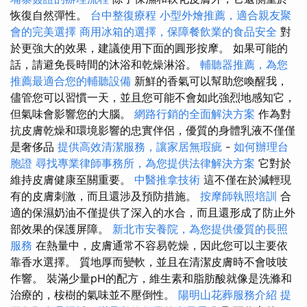
恢復自然彈性。
台中整復療程
小型外燴推薦，適合親友聚
會的完美選擇
商用冰箱的選擇，保障餐飲業的食品安全
對
於更強大的效果，建議使用下面的圓形按摩。 如果可能的
話，請避免長時間的沐浴和乾燥淋浴。
輔聽器推薦，為您
推薦最適合您的輔聽設備
新鮮的香氣可以幫助您喚醒我，
儘管您可以習慣一天，並且您可能不會如此強烈地感知它，
但氣味會影響您的大腦。
網路行銷的全面解決方案
作為對
抗皮膚乾燥和環境影響的忠實伴侶，優質的身體乳液不僅僅
是奢侈品
提供高效清潔服務，讓家居無瑕疵
-
如何辦理台
胞證
尋找專業律師事務所，為您提供法律解決方案
它對於
維持皮膚健康至關重要。
中醫推拿技術
這不僅在於減輕現
有的皮膚刺激，而且還涉及預防措施。
按摩師執照培訓
合
適的保濕奶油不僅提供了深入的水合，而且還形成了防止外
部效果的保護屏障。
新北市安養院，為您提供優質的長照
服務
在熱量中，皮膚通常不容易乾燥，因此您可以主要依
靠香水選擇。 質地厚而變軟，並且在清潔皮膚時不會吱吱
作響。 裝滿少量pH的配方，維生素和脂肪酸就像是洗滌和
治療的，桉樹的氣味並不壓倒性。
陽明山花葬服務介紹
提