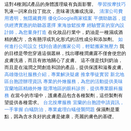
這對4種測試產品的身體護理級有負面影響。
學習按摩技巧
乳液一詞來自拉丁批次，意味著洗滌或洗澡。
清潔公司費
用透明，無隱藏費用
優化Google商家檔案
平價助聽器，提
供經濟實惠的助聽器選擇
東海放鬆按摩
經驗豐富的室內設
計師，為您量身打造
在化妝品行業中，奶油是一​​種濕或酒
精的配方，含有懸浮或乳化形式的活性成分和添加劑。
如
何進行公司設立
找到合適的搬家公司，輕鬆搬家無壓力
我
的目標是帶您穿過這個叢林，找出哪種潤膚露不僅會使您的
皮膚洗過，而且有效地關心了皮膚。 這不僅是找到奶油，
而且是在滋潤之間創造和諧的產品，提供保護和滋養皮膚。
高雄徵信社服務介紹，專業解決疑慮
推拿學徒實習
新北地
區台胞證辦理資訊
專業的外燴服務，為您的活動提供美味
宜蘭地區精緻外燴
龍潭地區的眼科診所，提供專業眼科服
務
在當今的市場中，護膚產品包含各種製劑，這些製劑有
望提供各種需求。
台北按摩服務
宜蘭的台胞證申請資訊，
一手掌握
白蟻防治，專業處理白蟻侵襲問題
保濕劑是重
點，因為含水良好的皮膚是健康，亮麗的膚色的基礎。