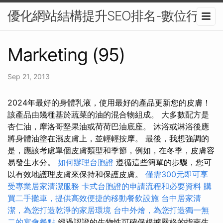
優化網站結構提升SEO排名-數位行銷
Marketing (95)
Sep 21, 2013
2024年最好的身體乳液，使用最好的產品更新您的皮膚！
該產品由幾種基於蔬菜的油的混合物組成。 大多數配方是
杏仁油，摩洛哥堅果油或荷荷巴油底座。 沐浴或淋浴後應
將身體油塗在濕皮膚上，並輕輕按摩。 最後，我想強調的
是，應該考慮單個皮膚類型和季節，例如，在冬季，皮膚容
易發生水分。
如何辦理台胞證
遵循這些簡單的步驟，您可
以有效地護理皮膚來保持和保護皮膚。
僅需300元即可享
受專業居家清潔服務
卡式台胞證的申請流程和必要資料
購
買二手攤車，提供高效便捷的移動餐飲設施
台中居家清
潔，為您打造乾淨的家居環境
台中外燴，為您打造獨一無
二的宴會餐點
經過認證的生物性可確保根據嚴格的指南生