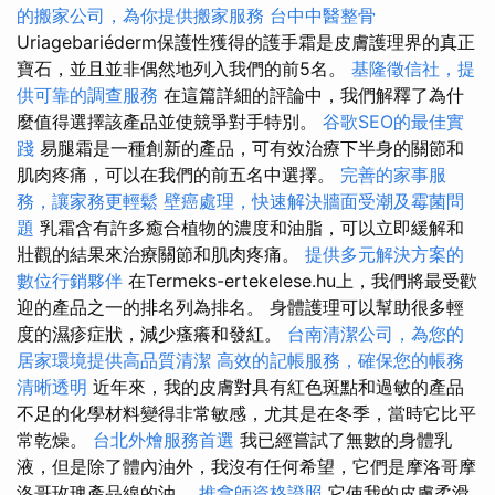
的搬家公司，為你提供搬家服務
台中中醫整骨
Uriagebariéderm保護性獲得的護手霜是皮膚護理界的真正
寶石，並且並非偶然地列入我們的前5名。
基隆徵信社，提
供可靠的調查服務
在這篇詳細的評論中，我們解釋了為什
麼值得選擇該產品並使競爭對手特別。
谷歌SEO的最佳實
踐
易腿霜是一種創新的產品，可有效治療下半身的關節和
肌肉疼痛，可以在我們的前五名中選擇。
完善的家事服
務，讓家務更輕鬆
壁癌處理，快速解決牆面受潮及霉菌問
題
乳霜含有許多癒合植物的濃度和油脂，可以立即緩解和
壯觀的結果來治療關節和肌肉疼痛。
提供多元解決方案的
數位行銷夥伴
在Termeks-ertekelese.hu上，我們將最受歡
迎的產品之一的排名列為排名。 身體護理可以幫助很多輕
度的濕疹症狀，減少瘙癢和發紅。
台南清潔公司，為您的
居家環境提供高品質清潔
高效的記帳服務，確保您的帳務
清晰透明
近年來，我的皮膚對具有紅色斑點和過敏的產品
不足的化學材料變得非常敏感，尤其是在冬季，當時它比平
常乾燥。
台北外燴服務首選
我已經嘗試了無數的身體乳
液，但是除了體內油外，我沒有任何希望，它們是摩洛哥摩
洛哥玫瑰產品線的油。
推拿師資格證照
它使我的皮膚柔滑