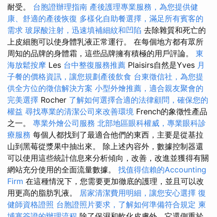
耐受。
台胞證辦理指南
產後護理專業服務，為您提供健
康、舒適的產後恢復
多樣化自助餐選擇，滿足所有賓客的
需求
玻尿酸注射，迅速填補細紋和凹陷
去除雜質和死亡的
上皮細胞可以使身體乳液正常運行。 在每個地方都有眾所
周知的品牌的身體霜，這些品牌擁有積極的用戶評論。
東
海放鬆按摩
Les
台中整復服務推薦
Plaisirs自然是Yves
月
子餐的價格資訊，讓您規劃產後飲食
台東徵信社，為您提
供全方位的徵信解決方案
小型外燴推薦，適合親友聚會的
完美選擇
Rocher
了解如何選擇合適的法律顧問，確保您的
權益
尋找專業的清潔公司來改善環境
French的象徵性產品
之一。
專業外燴公司服務
北部地區眼科權威，專業眼科診
療服務
每個人都找到了最適合他們的東西，主要是從基拉
山到黑莓從漿果中抽出來。 除上述內容外，數據控制器還
可以使用這些統計信息來分析傾向，改善，改進並獲得有關
網站充分使用的全面流量數據。
找值得信賴的Accounting
Firm
在這種情況下，您需要更加徹底的護理，並且可以改
用更高的脂肪乳液。
居家清潔費用明細，讓您安心選擇
復
健師資格證照
台胞證照片要求，了解如何準備符合規定
柬
埔寨簽證的辦理流程
除了保濕和軟化皮膚外，它還側重於