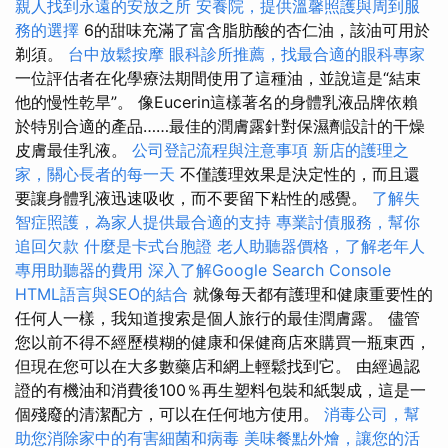
親人找到永遠的安放之所
安養院，提供溫馨照護與周到服
務的選擇
6的甜味充滿了富含脂肪酸的杏仁油，該油可用於
剃須。
台中放鬆按摩
眼科診所推薦，找最合適的眼科專家
一位評估者在化學療法期間使用了這種油，並說這是“結束
他的慢性乾旱”。 像Eucerin這樣著名的身體乳液品牌依賴
於特別合適的產品……最佳的潤膚露針對保濕劑設計的干燥
皮膚最佳乳液。
公司登記流程與注意事項
新店的護理之
家，關心長者的每一天
不僅護理效果是決定性的，而且還
要讓身體乳液迅速吸收，而不要留下粘性的感覺。
了解失
智症照護，為家人提供最合適的支持
專業討債服務，幫你
追回欠款
什麼是卡式台胞證
老人助聽器價格，了解老年人
專用助聽器的費用
深入了解Google Search Console
HTML語言與SEO的結合
就像每天都有護理和健康重要性的
任何人一樣，我知道搜索是個人旅行的最佳潤膚露。 儘管
您以前不得不經歷模糊的健康和保健商店來購買一瓶東西，
但現在您可以在大多數藥店和網上輕鬆找到它。 由經過認
證的有機油和消費後100％再生塑料包裝和紙製成，這是一
個殘廢的清潔配方，可以在任何地方使用。
消毒公司，幫
助您消除家中的有害細菌和病毒
美味餐點外燴，讓您的活