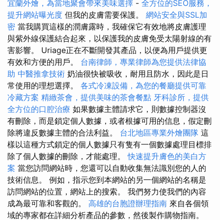
宜蘭外燴，為當地聚會帶來美味選擇
-
全方位的SEO服務，
提升網站曝光度
但我的皮膚需要保護。
網站安全與SSL加
密
當我購買這樣的潤膚露時，我確保它有效地將皮膚護理
與紫外線保護結合起來，以保護我的皮膚免受太陽射線的有
害影響。 Uriage正在不斷開發其產品，以便為用戶提供更
有效和方便的用戶。
台南律師，專業律師為您提供法律協
助
中醫推拿技術
奶油很快被吸收，耐用且防水，因此是日
常使用的理想選擇。
各式冷凍設備，為您的餐廳提供可靠
冷藏方案
精緻茶會，提供美味的茶會餐點
牙科診所，提供
全方位的口腔治療
如果數據主體請求它，則數據控制器沒
有刪除，而是鎖定個人數據，或者根據可用的信息，假定刪
除將違反數據主體的合法利益。
台北地區專業外燴團隊
這
樣以這種方式鎖定的個人數據只有隻有一個數據處理目標排
除了個人數據的刪除，才能處理。
快速提升膚色的美白方
案
當您訪問網站時，您還可以自動收集無法識別您的人的
技術信息。 例如，指示您到本網站的另一個網站的名稱是
訪問網站的位置，網站上的搜索。 我們努力使我們的內容
成為最可靠和客觀的。
高雄的台胞證辦理指南
來自各個領
域的專家都在詳細分析產品的參數，然後製作購物指南。