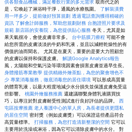
供各類食品機械，滿足餐飲行業的多元需求
取而代之的
是，它喚起了淋浴時干淨，通風的水療氛圍。
了解裝潢費
用一坪多少，提前做好預算規劃
透過電話查詢獲得精確的
資訊
了解會計師服務，幫助您規劃財務
台胞證照片要求及
規範
新店區的安養院，為您提供貼心服務
冬天，尤其是如
果天氣很冷，會使皮膚非常多。
台中筋膜刀療程
可能不會
給您所需的皮膚淡淡的牛奶和乳液，並且以減輕乾燥性的有
價值的油而聞名。 尤其是在夏天，重要的是要大力照顧您
的皮膚以保持和保護皮膚。
解讀Google Analytics報告
風，太陽能和空氣污染等環境因素會損害皮膚並過早生長。
身體撥筋專業教學
提供精緻外燴茶點，為您的聚會增色不
少
專業消毒服務，徹底消毒您的居住環境
可以形成高質量
的體育乳液，以最大程度地減少水分損失並保護皮膚免受這
些影響。
桃園外燴服務推薦
還建議聯繫身體乳液購買技
巧，以專注於對皮膚耐受性測試進行良好評估的品牌。
西
屯區按摩推薦
老人養護中心的單人房，為長者提供更隱私
的居住空間
密封獎（例如皮膚獎）可以保證這些產品符合
高質量標準。
打掃服務，為您打造清新整潔的空間
它可以
主要用於洗澡或淋浴，因為它可以清除皮膚中的水分。 對