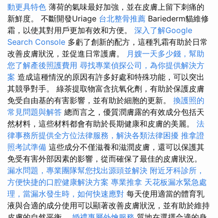
動更具特色
薄荷的氣味最好加強，並在皮膚上留下刺痛的
新鮮度。 不斷開發Uriage
台北整骨推薦
Bariederm貓維修
霜，以使其對用戶更加有效和方便。
深入了解Google
Search Console
多虧了創新的配方，這種乳霜有助於日常
改善皮膚狀況，並促進日常護膚。
月嫂一天多少錢，幫助
您了解產後照護費用
尋找專業偵探公司，為你提供解決方
案
造成這種情況的原因有許多好處和特殊功能，可以突出
其競爭對手。 綠茶提取物富含抗氧化劑，有助於保護皮膚
免受自由基的有害影響，並有助於細胞的更新。
換護照的
常見問題與解答
總而言之，優質潤膚露的有效成分包括天
然材料，這些材料都會有助於長期健康和皮膚的美麗。
法
律事務所提供全方位法律服務，解決各類法律困擾
推拿證
照考試準備
這些成分不僅滋養和滋潤皮膚，還可以保護其
免受有害外部因素的影響，從而確保了最佳的皮膚狀況。
漏水問題，專業團隊幫您找出源頭並解決
附近牙科診所，
方便快捷的口腔健康解決方案
專業推拿
天花板漏水緊急處
理，當漏水發生時，如何快速應對
每天使用適當的體育乳
液與合適的成分使用可以顯著改善皮膚狀況，並有助於維持
皮膚的自然平衡。
婚禮專屬外燴服務
質地在選擇合適的身