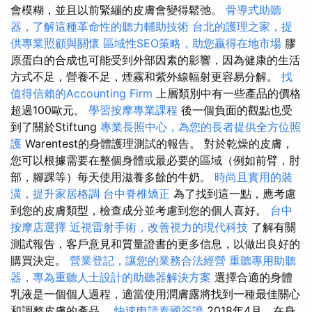
會模糊，並且以前緊繃的皮膚會變得鬆弛。
骨導式助聽
器，了解這種革命性的聽力輔助技術
台北的護理之家，提
供專業照顧與關懷
區域性SEO策略，助您贏得在地市場
膠
原蛋白的合成也可能受到外部因素的影響，因為健康的生活
方式不足，營養不足，煙霧和紫外線輻射更容易分解。
找
值得信賴的Accounting Firm
上層類別中有一些產品的價格
超過100歐元。
學習按摩專業課程
後一個負面的觀點也受
到了關於Stiftung
專業長照中心，為您的長者提供全方位照
護
Warentest的身體護理測試的報告。 對於乾燥的皮膚，
您可以根據需要在整個身體或最必要的區域（例如前臂，肘
部，腳踝等）每天使用滋養多餘的牛奶。
時尚且實用的裝
潢，提升家居格調
台中脊椎矯正
為了找到這一點，應考慮
到您的皮膚類型，檢查成分並考慮到您的個人喜好。
台中
按摩店選擇
近視雷射手術，改善視力的現代科技
了解有關
測試報告，客戶意見和質量證書的更多信息，以做出良好的
購買決定。
營業登記，讓您的業務合法經營
重聽專用助聽
器，專為重聽人士設計的助聽器解決方案
選擇合適的身體
乳液是一個個人過程，適當使用潤膚露將找到一種最佳關心
和調整皮膚的產品。
快速申請泰國簽證
2018年4月，在身