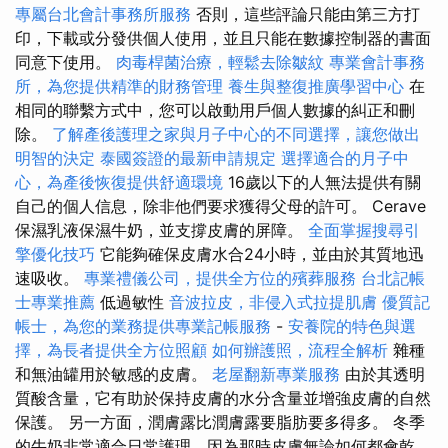
專屬台北會計事務所服務
否則，這些評論只能由第三方打
印，下載或分發供個人使用，並且只能在數據控制器的書面
同意下使用。
肉毒桿菌治療，輕鬆去除皺紋
專業會計事務
所，為您提供精準的財務管理
養生與整復推廣學習中心
在
相同的聯繫方式中，您可以啟動用戶個人數據的糾正和刪
除。
了解產後護理之家與月子中心的不同選擇，讓您做出
明智的決定
泰國簽證的最新申請規定
選擇適合的月子中
心，為產後恢復提供舒適環境
16歲以下的人無法提供有關
自己的個人信息，除非他們要求獲得父母的許可。 Cerave
保濕乳液保濕牛奶，並支撐皮膚的屏障。
全面掌握搜尋引
擎優化技巧
它能夠確保皮膚水合24小時，並由於其質地迅
速吸收。
專業禮儀公司，提供全方位的殯葬服務
台北記帳
士專業推薦
低過敏性
音波拉皮，非侵入式拉提肌膚
優質記
帳士，為您的業務提供專業記帳服務
-
安養院的特色與選
擇，為長者提供全方位照顧
如何辦護照，流程全解析
雜種
和無油罐用於敏感的皮膚。
老屋翻新專業服務
由於其透明
質酸含量，它有助於保持皮膚的水分含量並增強皮膚的自然
保護。 另一方面，潤膚露比潤膚露要脂肪要多得多。 冬季
的牛奶非常適合日常護理，因為那時皮膚無論如何都會乾