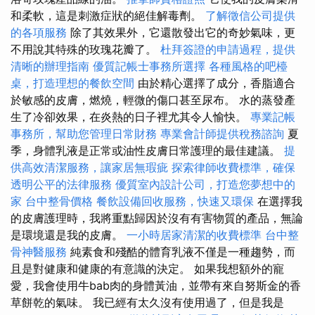
和柔軟，這是刺激症狀的絕佳解毒劑。
了解徵信公司提供
的各項服務
除了其效果外，它還散發出它的奇妙氣味，更
不用說其特殊的玫瑰花瓣了。
杜拜簽證的申請過程，提供
清晰的辦理指南
優質記帳士事務所選擇
各種風格的吧檯
桌，打造理想的餐飲空間
由於精心選擇了成分，香脂適合
於敏感的皮膚，燃燒，輕微的傷口甚至尿布。 水的蒸發產
生了冷卻效果，在炎熱的日子裡尤其令人愉快。
專業記帳
事務所，幫助您管理日常財務
專業會計師提供稅務諮詢
夏
季，身體乳液是正常或油性皮膚日常護理的最佳建議。
提
供高效清潔服務，讓家居無瑕疵
探索律師收費標準，確保
透明公平的法律服務
優質室內設計公司，打造您夢想中的
家
台中整骨價格
餐飲設備回收服務，快速又環保
在選擇我
的皮膚護理時，我將重點歸因於沒有有害物質的產品，無論
是環境還是我的皮膚。
一小時居家清潔的收費標準
台中整
骨神醫服務
純素食和殘酷的體育乳液不僅是一種趨勢，而
且是對健康和健康的有意識的決定。 如果我想額外的寵
愛，我會使用牛bab肉的身體黃油，並帶有來自努斯金的香
草餅乾的氣味。 我已經有太久沒有使用過了，但是我是