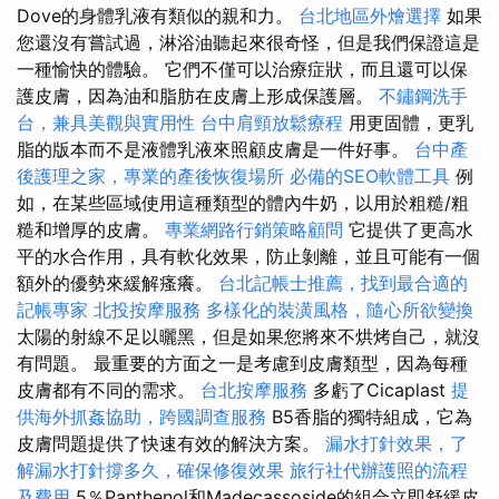
Dove的身體乳液有類似的親和力。
台北地區外燴選擇
如果
您還沒有嘗試過，淋浴油聽起來很奇怪，但是我們保證這是
一種愉快的體驗。 它們不僅可以治療症狀，而且還可以保
護皮膚，因為油和脂肪在皮膚上形成保護層。
不鏽鋼洗手
台，兼具美觀與實用性
台中肩頸放鬆療程
用更固體，更乳
脂的版本而不是液體乳液來照顧皮膚是一件好事。
台中產
後護理之家，專業的產後恢復場所
必備的SEO軟體工具
例
如，在某些區域使用這種類型的體內牛奶，以用於粗糙/粗
糙和增厚的皮膚。
專業網路行銷策略顧問
它提供了更高水
平的水合作用，具有軟化效果，防止剝離，並且可能有一個
額外的優勢來緩解瘙癢。
台北記帳士推薦，找到最合適的
記帳專家
北投按摩服務
多樣化的裝潢風格，隨心所欲變換
太陽的射線不足以曬黑，但是如果您將來不烘烤自己，就沒
有問題。 最重要的方面之一是考慮到皮膚類型，因為每種
皮膚都有不同的需求。
台北按摩服務
多虧了Cicaplast
提
供海外抓姦協助，跨國調查服務
B5香脂的獨特組成，它為
皮膚問題提供了快速有效的解決方案。
漏水打針效果，了
解漏水打針撐多久，確保修復效果
旅行社代辦護照的流程
及費用
5％Panthenol和Madecassoside的組合立即舒緩皮