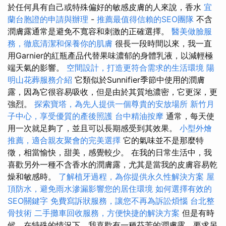
於任何具有自己或特殊偏好的敏感皮膚的人來說，香水
宜
蘭台胞證的申請與辦理
-
推薦最值得信賴的SEO團隊
不含
潤膚露通常是避免不寬容和刺激的正確選擇。
醫美做臉服
務，徹底清潔和保養你的肌膚
很長一段時間以來，我一直
用Garnier的紅瓶產品代替果味濃郁的身體乳液，以減輕極
端天氣的影響。
空間設計，打造更符合需求的生活環境
陽
明山花葬服務介紹
它類似於Sunnifier季節中使用的潤膚
露，因為它很容易吸收，但是由於其質地濃密，它更深，更
強烈。
探索寶塔，為先人提供一個尊貴的安放場所
新竹月
子中心，享受優質的產後照護
台中精油按摩
通常，每天使
用一次就足夠了，並且可以長期感受到其效果。
小型外燴
推薦，適合親友聚會的完美選擇
它的氣味並不是那麼特
徵，相當愉快，甜美，感覺較少。 在我的日常生活中，我
喜歡另外一種不含香水的潤膚露，尤其是當我的皮膚容易乾
燥和敏感時。
了解植牙過程，為你提供永久性解決方案
屋
頂防水，避免雨水滲漏影響您的居住環境
如何選擇有效的
SEO關鍵字
免費寫訴狀服務，讓您不再為訴訟煩惱
台北整
骨技術
二手攤車回收服務，方便快捷的解決方案
但是有時
候，在特殊的情況下，我喜歡有一種芬芳的潤膚露，要求另