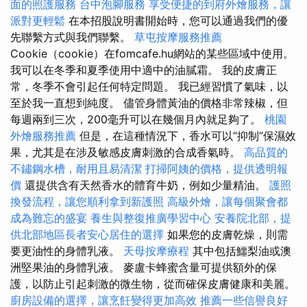
面的照護服務
台中泡腳服務
享受便捷的到府外燴服務，讓
派對更輕鬆
在本招股說明書開始時，您可以通過我們的優
先聯繫方式與我們聯繫。
草屯按摩服務推薦
Cookie（cookie）在fomcafe.hu網站的某些區域中使用。
我可以在冬季和夏季使用中適中的油膩霜。 我的皮膚正
常，冬季不會引起任何特定問題。 我已經習慣了氣味，以
至於我一直想到純度。 儘管身體黃油的價格非常辣椒，但
每週兩到三次，200毫升可以在幾個月內就足夠了。
桃園
外燴服務推薦
但是，在這種情況下，香水可以“抑制”保濕效
果，尤其是在涉及敏感皮膚刺激的合成香氣時。
高品質的
不鏽鋼水槽，耐用且易清潔
打掃阿姨的價格，提供透明報
價
還提供含有天然香水的體育牛奶，例如少量精油。
護照
換發流程，讓您順利拿到新護照
高級外燴，讓每個聚會都
成為難忘的盛宴
養生與整復推廣學習中心
安養院北部，提
供北部地區長者安心居住的選擇
如果您的皮膚乾燥，則需
要更油性的身體乳液。
天母按摩療程
其中包括鱷梨油或澳
洲堅果油的身體乳液。 麥盧卡蜂蜜含量可提供額外的保
護，以防止引起刺激的微生物，從而確保皮膚健康和美麗。
廚房設備的選擇，讓烹飪變得更加高效
推薦一些信譽良好