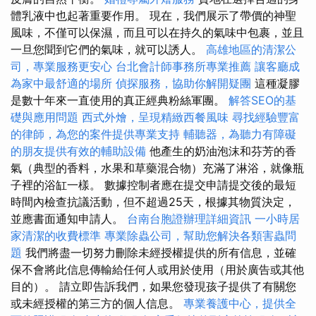
體乳液中也起著重要作用。 現在，我們展示了帶價的神聖
風味，不僅可以保濕，而且可以在持久的氣味中包裹，並且
一旦您聞到它們的氣味，就可以誘人。
高雄地區的清潔公
司，專業服務更安心
台北會計師事務所專業推薦
讓客廳成
為家中最舒適的場所
偵探服務，協助你解開疑團
這種凝膠
是數十年來一直使用的真正經典粉絲軍團。
解答SEO的基
礎與應用問題
西式外燴，呈現精緻西餐風味
尋找經驗豐富
的律師，為您的案件提供專業支持
輔聽器，為聽力有障礙
的朋友提供有效的輔助設備
他產生的奶油泡沫和芬芳的香
氣（典型的香料，水果和草藥混合物）充滿了淋浴，就像瓶
子裡的浴缸一樣。 數據控制者應在提交申請提交後的最短
時間內檢查抗議活動，但不超過25天，根據其物質決定，
並應書面通知申請人。
台南台胞證辦理詳細資訊
一小時居
家清潔的收費標準
專業除蟲公司，幫助您解決各類害蟲問
題
我們將盡一切努力刪除未經授權提供的所有信息，並確
保不會將此信息傳輸給任何人或用於使用（用於廣告或其他
目的）。 請立即告訴我們，如果您發現孩子提供了有關您
或未經授權的第三方的個人信息。
專業養護中心，提供全