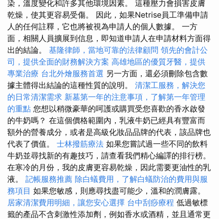
染，溫度變化和許多其他環境因素。 這種壓力會損害皮膚
乾燥，使其更容易受傷。 因此，如果Netrise員工準備申請
人的任何註釋，它也將被視為申請人的個人數據。 一方
面，相關人員擴展到信息，即知道申請人在申請材料方面得
出的結論。
基隆律師，當地可靠的法律顧問
領先的會計公
司，提供全面的財務解決方案
高雄地區的優質牙醫，提供
專業治療
台北外燴服務首選
另一方面，還必須刪除包含數
據主體得出結論的這種性質的說明。
清潔工服務，解決您
的日常清潔需求
新墓第一年的注意事項，了解第一年管理
的重點
您想以稍微豪華的呵護或購買受您喜歡的香水啟發
的牛奶嗎？ 在這個價格範圍內，乳液牛奶已經具有豐富而
額外的營養成分，或者是高級化妝品品牌的代表，該品牌也
代表了價值。
士林撥筋療法
如果您嘗試過一些不同的飲料
牛奶並尋找新的有趣技巧，請查看我們精心編譯的排行榜。
在寒冷的月份，我的皮膚更容易乾燥，因此需要更油性的乳
液。
記帳服務推薦
除白蟻費用，了解白蟻防治的費用與服
務項目
如果您敏感，則應尋找盡可能少，溫和的潤膚露。
居家清潔費用明細，讓您安心選擇
台中刮痧療程
低過敏標
籤的產品不含刺激性添加劑，例如香水或酒精，並且通常更