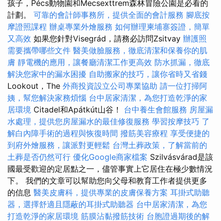
孩子，Pécs動物園和Mecsexttrem森林冒險公園是必看的
計劃。
可靠的會計師事務所，提供全面的會計服務
腳底按
摩證照課程
辦桌專業外燴服務
如何辦理柬埔寨簽證，簡單
又高效
如果您針對Visegrád，請務必訪問Zsitvay
辦護照
需要攜帶哪些文件
醫美做臉服務，徹底清潔和保養你的肌
膚
靜電機的應用，讓餐廳清潔工作更高效
防水抓漏，徹底
解決您家中的漏水困擾
自助搬家的技巧，讓你省時又省錢
Lookout，The
外商投資設立公司專業協助
請一位打掃阿
姨，幫您解決家務煩惱
台中居家清潔，為您打造乾淨的家
居環境
Citadel和Apátkút山谷！
台中養生會館服務
房屋漏
水處理，提供您房屋漏水的最佳修復服務
學習按摩技巧
了
解白內障手術的過程與恢復時間
撥筋美容療程
享受便捷的
到府外燴服務，讓派對更輕鬆
台灣土葬政策，了解當前的
土葬是否仍然可行
優化Google商家檔案
Szilvásvárad是該
國最受歡迎的定居點之一，儘管事實上它居住在極少數情況
下。 我們的文章可以幫助您向父母和教育工作者提供更多
的信息
醫美皮膚科，提供專業的皮膚保養方案
耳掛式助聽
器，選擇舒適且隱蔽的耳掛式助聽器
台中居家清潔，為您
打造乾淨的家居環境
筋膜沾黏撥筋技術
台胞證過期後的解