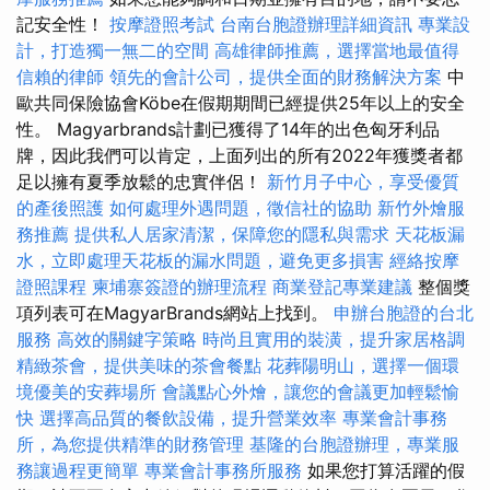
記安全性！
按摩證照考試
台南台胞證辦理詳細資訊
專業設
計，打造獨一無二的空間
高雄律師推薦，選擇當地最值得
信賴的律師
領先的會計公司，提供全面的財務解決方案
中
歐共同保險協會Köbe在假期期間已經提供25年以上的安全
性。 Magyarbrands計劃已獲得了14年的出色匈牙利品
牌，因此我們可以肯定，上面列出的所有2022年獲獎者都
足以擁有夏季放鬆的忠實伴侶！
新竹月子中心，享受優質
的產後照護
如何處理外遇問題，徵信社的協助
新竹外燴服
務推薦
提供私人居家清潔，保障您的隱私與需求
天花板漏
水，立即處理天花板的漏水問題，避免更多損害
經絡按摩
證照課程
柬埔寨簽證的辦理流程
商業登記專業建議
整個獎
項列表可在MagyarBrands網站上找到。
申辦台胞證的台北
服務
高效的關鍵字策略
時尚且實用的裝潢，提升家居格調
精緻茶會，提供美味的茶會餐點
花葬陽明山，選擇一個環
境優美的安葬場所
會議點心外燴，讓您的會議更加輕鬆愉
快
選擇高品質的餐飲設備，提升營業效率
專業會計事務
所，為您提供精準的財務管理
基隆的台胞證辦理，專業服
務讓過程更簡單
專業會計事務所服務
如果您打算活躍的假