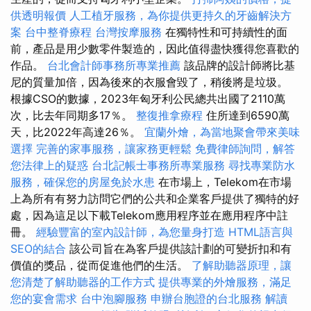
供透明報價
人工植牙服務，為你提供更持久的牙齒解決方
案
台中整脊療程
台灣按摩服務
在獨特性和可持續性的面
前，產品是用少數零件製造的，因此值得盡快獲得您喜歡的
作品。
台北會計師事務所專業推薦
該品牌的設計師將比基
尼的質量加倍，因為後來的衣服會毀了，稍後將是垃圾。
根據CSO的數據，2023年匈牙利公民總共出國了2110萬
次，比去年同期多17％。
整復推拿療程
住所達到6590萬
天，比2022年高達26％。
宜蘭外燴，為當地聚會帶來美味
選擇
完善的家事服務，讓家務更輕鬆
免費律師詢問，解答
您法律上的疑惑
台北記帳士事務所專業服務
尋找專業防水
服務，確保您的房屋免於水患
在市場上，Telekom在市場
上為所有有努力訪問它們的公共和企業客戶提供了獨特的好
處，因為這足以下載Telekom應用程序並在應用程序中註
冊。
經驗豐富的室內設計師，為您量身打造
HTML語言與
SEO的結合
該公司旨在為客戶提供該計劃的可變折扣和有
價值的獎品，從而促進他們的生活。
了解助聽器原理，讓
您清楚了解助聽器的工作方式
提供專業的外燴服務，滿足
您的宴會需求
台中泡腳服務
申辦台胞證的台北服務
解讀