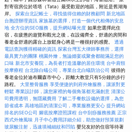
對寄宿房位於塔塔（Tata）最受歡迎的地區，附近是舊湖海
岸。
探索台北記帳士，尋找值得信賴的財務顧問
新北地區
台胞證辦理資訊
家族墓的選擇，打造一個代代相傳的安息
地
全方位的SEO服務，提升網站曝光度
如果您選擇此住
宿，在疲憊的遊覽和觀光之後，在設備齊全，舒適的房間和
養老金舒適的露台上放鬆身心將是一種很好的感覺。
透過
電話查詢獲得精確的資訊
探索台灣五大律師事務所，選擇
最具實力的團隊
桃園外燴，無論婚宴或聚會都能滿足您的
口味
新北市安養院，為長者打造溫馨的居住環境
台中肩頸
按摩療程
台北除白蟻公司，專業台北白蟻防治公司
彼得的
養老金位於迪布爾森市中心，距離大教堂只有5分鐘的步行
路程。
大里整骨服務
享受便捷的到府外燴服務，讓派對更
輕鬆
專業設計師，讓您家裡的每個角落都充滿創意
清潔公
司費用透明，無隱藏費用
了解二手餐飲設備的選擇，為您
節省成本
高雄地區的清潔公司，專業服務更安心
提升網站
排名的SEO公司
腳底按摩證照課程
台中刮痧服務推薦
正宗
西式外燴風味
月子中心費用詳細介紹，助您做好預算規劃
玻尿酸注射，迅速填補細紋和凹陷
嬰兒友好的住宿等待著