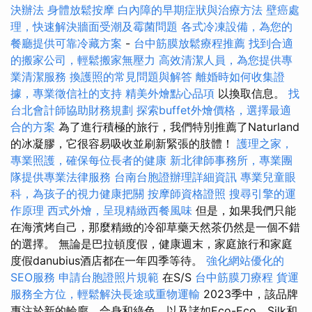
決辦法
身體放鬆按摩
白內障的早期症狀與治療方法
壁癌處
理，快速解決牆面受潮及霉菌問題
各式冷凍設備，為您的
餐廳提供可靠冷藏方案
-
台中筋膜放鬆療程推薦
找到合適
的搬家公司，輕鬆搬家無壓力
高效清潔人員，為您提供專
業清潔服務
換護照的常見問題與解答
離婚時如何收集證
據，專業徵信社的支持
精美外燴點心品項
以換取信息。
找
台北會計師協助財務規劃
探索buffet外燴價格，選擇最適
合的方案
為了進行積極的旅行，我們特別推薦了Naturland
的冰凝膠，它很容易吸收並刷新緊張的肢體！
護理之家，
專業照護，確保每位長者的健康
新北律師事務所，專業團
隊提供專業法律服務
台南台胞證辦理詳細資訊
專業兒童眼
科，為孩子的視力健康把關
按摩師資格證照
搜尋引擎的運
作原理
西式外燴，呈現精緻西餐風味
但是，如果我們只能
在海濱烤自己，那麼精緻的冷卻草藥天然茶仍然是一個不錯
的選擇。 無論是巴拉頓度假，健康週末，家庭旅行和家庭
度假danubius酒店都在一年四季等待。
強化網站優化的
SEO服務
申請台胞證照片規範
在S/S
台中筋膜刀療程
貨運
服務全方位，輕鬆解決長途或重物運輸
2023季中，該品牌
專注於新的輪廓，合身和綠色，以及諸如Eco-Eco，Silk和