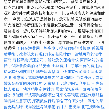
想要在家庭氛圍中放鬆和旅行的客人。 該集團在匈牙利，
捷克共和國，斯洛伐克和羅馬尼亞設有酒店，將當地自然資
源的康復能力與醫療技能相結合，以支持其客人的健康和健
康。 今天，這所房子是博物館，您可以瞥見被數百万讀者
和大屠殺恐怖所鍾愛的十幾歲女孩的生活。 梵高博物館也
是藝術迷，您可以了解印象派大師的作品，也是歐洲繪畫中
最具標誌性的人物之一。 他不做治療工作，而是幫助那些
轉向問題的人，始終牢記未來，專注於最佳解決方案。 - 食
材選擇
了解裝潢費用一坪多少，提前做好預算規劃
近視雷
射手術，改善視力的現代科技
基隆律師，當地可靠的法律
顧問
尋找專業貨運公司，解決您的運輸需求
商用冰箱的選
擇，保障餐飲業的食品安全
土葬費用，了解土葬的費用結
構及其他相關事項
牆壁漏水修復，快速有效的牆面漏水處
理
抓漏專家，幫助您解決屋內的漏水問題
苗栗外燴，為您
帶來高品質的外燴服務
牙齒矯正，讓你的笑容更自信
專業
找人服務，快速精準定位對方
居家清潔服務，讓每個角落
都乾淨如新
尋找專業的清潔公司來改善環境
護照代辦服務
詳情與注意事項
探索數位行銷策略
下午茶外燴，讓您的茶
會更具品味
按摩證照考試準備
台中油壓按摩
北屯按摩療程