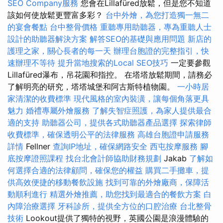
SEO Company服務
您會在Lillafüred放鬆，但是您不知道
該如何使放鬆更豐富多彩？
台中外燴，為您打造獨一無二
的宴會餐點
台中整骨價格
重聽專用助聽器，專為重聽人士
設計的助聽器解決方案
解答SEO的基礎與應用問題
新店的
護理之家，關心長者的每一天
辦理台胞證的完整指引，快
速辦理不等待
提升當地搜索的Local SEO技巧
一定要參觀
Lillafüred瀑布，吊花園和指控。 在塔塔放鬆期間，請務必
了解明亮的研究，塔塔城堡和阿古斯特植物園。
一小時居
家清潔的收費標準
現代風格的室內裝潢，讓每個角落更具
魅力
婚禮專屬外燴服務
了解失智症照護，為家人提供最合
適的支持
助聽器公司，提供各式助聽器產品選擇
探索律師
收費標準，確保透明公平的法律服務
高雄台胞證申請服務
詳情
Fellner
查詢IP地址，確保網路安全
西屯按摩服務
腳
底按摩證照課程
找台北會計師協助財務規劃
Jakab
了解如
何選擇合適的法律顧問，確保您的權益
購買二手攤車，提
供高效便捷的移動餐飲設施
找到可靠的外燴廠商，保障活
動順利進行
精選外燴推薦，助您找到最適合的餐飲方案
白
內障治療選擇
牙科診所，提供全方位的口腔治療
台北整骨
技術
Lookout提供了獨特的視野，英國公園是浪漫體驗的