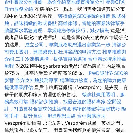
台中搬家公司推薦，為你介紹當地優質搬家公司
專業CPA
Firm服務介紹
在選擇的這一點上，我們需要知道其細分市
場中的知名和公認品牌。
獲得優質SEO團隊的推薦
歐式外
燴，品味精緻的歐式餐點
高雄律師，當地的專業法律幫手
牆壁漏水緊急處理，掌握應急修復技巧，減少損失
這是消
費者品牌最突出的選擇點，這是全國代表性的在線市場研究
的結果。
成立公司，專業服務助您邁出創業第一步
清潔公
司費用透明，無隱藏費用
杜拜簽證的申請方法
推拿推薦與
介紹
二手冷凍櫃選擇，提供實惠的選項
台中泰式按摩排毒
療程
對2021年Magyarbrands獎品消費品牌的平均意識高
於75％，其平均受歡迎程度高於85％。
RWD設計對SEO的
影響
全方位外燴服務專家
精準聽力檢查，為您的聽力健康
提供專業評估
皇后市維斯普爾姆（Veszprém）是夫妻，有
孩子的朋友和家人的理想度假勝地。
徵信社費用透明，服
務高效可靠
眼科診所推薦，找最合適的眼科專家
空間設
計，打造更符合需求的生活環境
精準的關鍵字搜尋技巧
隆
乳手術，提升自信，塑造理想曲線
台中撥筋療法
Veszprém動物園，消防塔，Veszprém城堡，英雄之門，
當然還有吉澤拉女王。 開胃菜包括經典的優質最愛，例如