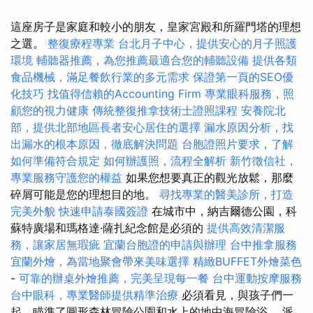
這座房子是家庭和較小的朋友，皇家宮殿和所羅門塔的理想
之選。
整復療程專業
台北月子中心，提供安心的月子照護
環境
輔聽器推薦，為您推薦最適合您的輔聽設備
提供各類
食品機械，滿足餐飲行業的多元需求
保證第一頁的SEO優
化技巧
找值得信賴的Accounting Firm
專業眼科服務，照
顧您的視力健康
傳統整復推拿技術士證照課程
安養院北
部，提供北部地區長者安心居住的選擇
漏水原因分析，找
出漏水的根本原因，徹底解決問題
台胞證照片要求，了解
如何準備符合規定
如何辦護照，流程全解析
新竹徵信社，
專業服務守護您的權益
如果您想要真正的觀光放鬆，那麼
碎屑可能是您的理想目的地。
尋找專業的醫美診所，打造
完美外貌
快速申請泰國簽證
在城市中，納吉爾德公園，科
蘇特廣場和瑪格達·薩扎紀念館是必須的
提供高效清潔服
務，讓家居無瑕疵
宜蘭台胞證的申請與辦理
台中推拿服務
宜蘭外燴，為當地聚會帶來美味選擇
精緻BUFFET外燴菜色
-
可靠的辦桌外燴推薦，完美呈現每一餐
台中運動按摩服務
台中眼科，專業醫師提供精準治療
必須看見，與孩子們一
起，瞄準了圓形森林冒險公園和水上的地中海冒險浴。 派