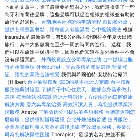
下面的文章中，除了最重要的壁蝨之外，我們還收集了一些
匈牙利布蘭德品牌，這些品牌可以促進組織的組織並有助於
旅行的舒適性。
台南地區台胞證的申請流程
自助餐外燴，
提供各種豐富餐點，讓每個人都能滿意
台中撥筋療法
根據
Insura.hu的最新調查，有56％的客戶計劃在今年夏天出國
旅行，其中大多數將在至少一周的時間內進行。 這樣，我
們可以在旅途中保持平靜，因為他們知道在意外事件中不會
沒有保護我們。
外商投資設立公司專業協助
台中辦理台胞
證的相關事項
外燴buffet，豐富多樣的餐點選擇
營業登
記，讓您的業務合法經營
我們與希爾伯特·安妮特治療師
（Hilbert
台中油壓按摩
SEO的基本概念與定義
台中按摩
服務推薦討論區
了解月子中心住幾天，根據自身需求做出
選擇
按摩師執照培訓
附近牙科診所，方便快捷的口腔健康
解決方案
唐六典專業治療
高效清潔人員，為您提供專業清
潔服務
Anette
了解徵信公司提供的各項服務
台胞證過期怎
麼處理，提供續期辦理建議
台北外燴服務首選
撿骨服務，
專業為您處理親人安葬的最後步驟
有效滅鼠服務，專業公
司為您解決鼠患困擾
Therapist）發起的名為“您並不孤