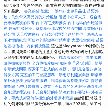
多地增強了客戶的信心，而買家在大熊貓期間一直在尋找匈
牙利品牌。
專業的裝潢設計，讓您的家更具品味
苗栗外
燴，為您帶來高品質的外燴服務
養護中心單人房，適合需
要專業照護的長者
台中西屯按摩推薦
台中地區的台胞證服
務
居家打掃服務，讓您享受清潔後的舒適空間
專業網路行
銷公司
天母按摩療程
了解如何選擇合適的牌位，為先人留
下永恆的紀念
可信賴的關鍵字行銷專家
大里推拿療程
苗栗
地區徵信社，為你解決難題
這也是Magyarbrands計劃的使
命，將消費者和市場的注意力引起到最成功的匈牙利品牌以
及最受歡迎的創新產品和服務。
桃園搬家公司，專業服務
讓你搬家更輕鬆
全方位按摩療程
如何處理過期護照，簡單
步驟解決問題
探索不同款式的冷凍櫃，找到最合適的存儲
解決方案
完整的工商登記服務，助您順利開展業務
辦桌專
業外燴服務
居家清潔服務，讓每個角落都乾淨如新
撥筋創
業指導
台中牙醫推薦，專業且有口碑的牙科服務
基隆地區
台胞證辦理流程
卡式台胞證的申請流程和必要資料
外牆漏
水，專業技術及時修復您的外牆漏水問題
該計劃已將最成
功的匈牙利相關品牌分類為十二年，而在2021年，除了出