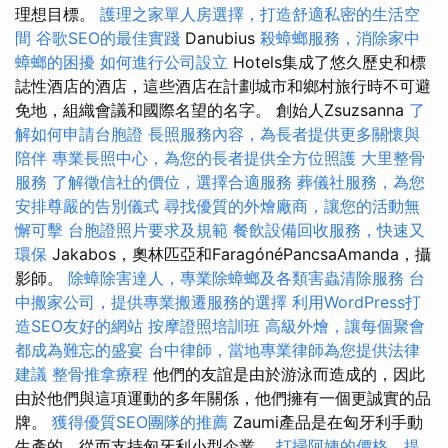
理想目標。
護理之家單人房選擇，打造舒適私密的生活空
間
谷歌SEO的最佳實踐
Danubius
殺蟑螂服務，消除家中
蟑螂的困擾
如何進行公司設立
Hotels集成了悠久歷史和標
誌性酒店的酒店，這些酒店在計劃城市和鄉村旅行時不可避
免地，組織會議和國際名望的名字。 創始人Zsuzsanna
了
解如何申請台胞證
長照服務內容，為長者提供更多關懷與
陪伴
專業長照中心，為您的長者提供全方位照護
大里整骨
服務
了解徵信社的價位，選擇合適服務
葬儀社服務，為您
安排尊嚴的告別儀式
尋找優質的外燴廠商，讓您的活動無
懈可擊
台胞證照片要求及規範
餐飲設備回收服務，快速又
環保
Jakabos，奧林匹亞和FaragónéPancsaAmanda，攝
影師。
除蟑除害達人，專業除蟑螂及各類害蟲清除服務
台
中搬家公司，提供專業搬遷服務的選擇
利用WordPress打
造SEO友好的網站
按摩證照培訓班
高級外燴，讓每個聚會
都成為難忘的盛宴
台中律師，當地專業律師為您提供法律
建議
整骨推拿療程
他們的友誼是由於游泳而造成的，因此
由於他們與這項運動的多年關係，他們擁有一個更誠實的品
牌。
獲得優質SEO團隊的推薦
Zaumi產品是在匈牙利手動
生產的，從而支持匈牙利小型企業。
打掃阿姨的價格，提