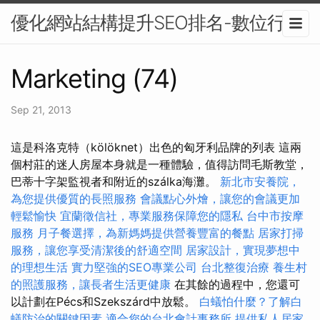
優化網站結構提升SEO排名-數位行銷
Marketing (74)
Sep 21, 2013
這是科洛克特（kölöknet）出色的匈牙利品牌的列表 這兩
個村莊的迷人房屋本身就是一種體驗，值得訪問毛斯教堂，
巴蒂十字架監視者和附近的szálka海灘。
新北市安養院，
為您提供優質的長照服務
會議點心外燴，讓您的會議更加
輕鬆愉快
宜蘭徵信社，專業服務保障您的隱私
台中市按摩
服務
月子餐選擇，為新媽媽提供營養豐富的餐點
居家打掃
服務，讓您享受清潔後的舒適空間
居家設計，實現夢想中
的理想生活
實力堅強的SEO專業公司
台北整復治療
養生村
的照護服務，讓長者生活更健康
在其餘的過程中，您還可
以計劃在Pécs和Szekszárd中放鬆。
白蟻怕什麼？了解白
蟻防治的關鍵因素
適合您的台北會計事務所
提供私人居家