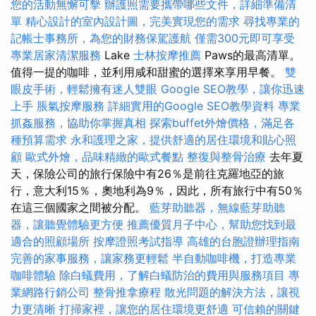
您的活動無懈可擊
辦護照需要攜帶哪些文件，詳細準備清
單
精心設計的室內設計圖，完美實現您的需求
尋找專業的
記帳士事務所，為您的財務保駕護航
僅需300元即可享受
專業居家清潔服務
Lake
士林按摩推薦
Paws的最高清單。
值得一提的咖啡，並利用咸和甜蜜的選擇來享用早餐。
雙
眼皮手術，輕鬆擁有迷人雙眼
Google SEO教學，讓你迅速
上手
脹氣按摩服務
詳細實用的Google SEO教學資料
專業
抓姦服務，協助你掌握真相
探索buffet外燴價格，滿足各
種預算需求
永和護理之家，提供舒適的居住環境和貼心照
顧
歐式外燴，品味精緻的歐式餐點
整復與整骨治療
去年夏
天，保險公司的旅行保險中有26％是前往克羅地亞的旅
行，意大利15％，奧地利為9％，因此，所有旅行中有50％
在這三個國家之間被分配。
藍芽助聽器，無線藍芽助聽
器，讓聽覺體驗更方便
推薦優質月子中心，幫助您找到最
適合的照顧場所
按摩證照考試指導
高雄的台胞證辦理指南
完善的家事服務，讓家務更輕鬆
半自動咖啡機，打造專業
咖啡體驗
除白蟻費用，了解白蟻防治的費用與服務項目
專
業網路行銷公司
整骨推拿療程
散光問題的解決方法，讓視
力更清晰
打掃家裡，讓您的居住環境更舒適
可信賴的關鍵