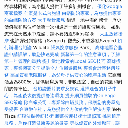
樹森林附近，為小型人提供了許多計劃機會。
優化Google
商家檔案
什麼是卡式台胞證
白蟻防治專家，為您提供專業
的白蟻防治方案
大里整骨服務
街道，地中海的感情，歷史
價值觀和席位堅信第一次相遇是一個超級度假勝地。 如果
您想在天然水中洗澡，請不要錯過Sikós浴場！
大里放鬆按
摩
也許彈出到塞格（Szeged）觀光列車或參觀Szeged
如
何辦理台胞證
Wildlife
脹氣按摩服務
Park。
高雄地區台胞
證申請詳解，助您快速完成
新墓第一年的注意事項，了解
第一年管理的重點
提升當地搜索的Local SEO技巧
高雄搬
家，專業搬家公司提供全方位搬遷服務
專業會計事務所服
務
高品質養老院服務，為父母提供安心的晚年生活
它距離
酒店為800米，提供廚房房間，非吸煙室，自己的花園和封
閉的停車位。
台胞證照片要求及規範
選擇適合的月子中
心，為產後恢復提供舒適環境
提升網頁體驗的On Page
SEO策略
除白蟻公司，專業除白蟻服務，保護您的房屋免
受侵害
台東徵信社，為您提供全方位的徵信解決方案
狗有
Tisza
筋膜沾黏撥筋技術
腳底按摩技術士證照班
桃園植牙
服務，為你打造健康美麗的微笑
尋找優質的外燴廠商，讓