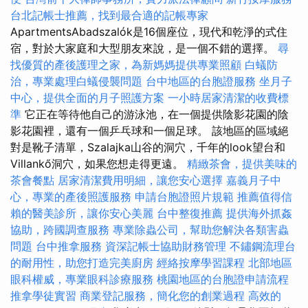
台北記帳士推薦，找到最合適的記帳專家
ApartmentsAbadszalók是16個座位，現代和乾淨的式住
宿，對於大家庭和大型朋友來說，是一個不錯的選擇。
尋
找優質的產後護理之家，為新媽媽提供專業照顧
白蟻防
治，專業處理白蟻侵襲問題
台中地區的台胞證服務
坐月子
中心，提供全面的月子照護方案
一小時居家清潔的收費標
準
它正在等待他自己的游泳池，在一個提供陰影花園的陰
影花園裡，還有一個乒乓球和一個足球。 該地區的區域絕
對是靴子清單，Szalajka山谷的洞穴，千年的look望台和
Villankő洞穴，如果您想走得更遠。
精緻茶會，提供美味的
茶會餐點
居家清潔費用明細，讓您安心選擇
嘉義月子中
心，專業的產後照護服務
申請台胞證照片規範
推薦值得信
賴的醫美診所，讓你安心美麗
台中整復推薦
提供海外抓姦
協助，跨國調查服務
專業除蟲公司，幫助您解決各類害蟲
問題
台中推拿服務
資深記帳士協助財務管理
不鏽鋼流理台
的耐用性，助您打造完美廚房
經絡按摩學習課程
北部地區
眼科權威，專業眼科診療服務
桃園地區的台胞證申請流程
推拿學徒實習
商業登記服務，簡化您的創業過程
高效的