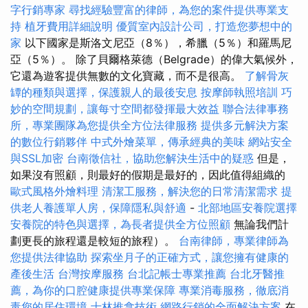
字行銷專家
尋找經驗豐富的律師，為您的案件提供專業支
持
植牙費用詳細說明
優質室內設計公司，打造您夢想中的
家
以下國家是斯洛文尼亞（8％），希臘（5％）和羅馬尼
亞（5％）。 除了貝爾格萊德（Belgrade）的偉大氣候外，
它還為遊客提供無數的文化寶藏，而不是很高。
了解骨灰
罈的種類與選擇，保護親人的最後安息
按摩師執照培訓
巧
妙的空間規劃，讓每寸空間都發揮最大效益
聯合法律事務
所，專業團隊為您提供全方位法律服務
提供多元解決方案
的數位行銷夥伴
中式外燴菜單，傳承經典的美味
網站安全
與SSL加密
台南徵信社，協助您解決生活中的疑惑
但是，
如果沒有照顧，則最好的假期是最好的，因此值得組織的
歐式風格外燴料理
清潔工服務，解決您的日常清潔需求
提
供老人養護單人房，保障隱私與舒適
-
北部地區安養院選擇
安養院的特色與選擇，為長者提供全方位照顧
無論我們計
劃更長的旅程還是較短的旅程）。
台南律師，專業律師為
您提供法律協助
探索坐月子的正確方式，讓您擁有健康的
產後生活
台灣按摩服務
台北記帳士專業推薦
台北牙醫推
薦，為你的口腔健康提供專業保障
專業消毒服務，徹底消
毒您的居住環境
士林推拿技術
網路行銷的全面解決方案
在