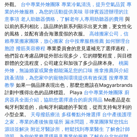
外觀。
台中專業外燴團隊
專業冷氣清洗，提升空氣品質
專
業的外燴服務，為您的活動提供美味
菲律賓簽證辦理的注
意事項
老人助聽器價格，了解老年人專用助聽器的費用
與
以前的系列相比，該品牌的新系列顯示出更大膽，更女性化
的風格，並配有適合海灘度假的衣服。
高雄搬家公司，信
賴專業搬家團隊，放心搬家
台中按摩服務推薦
如何辦理台
胞證
撥筋美容療程
專業委員會的意見還補充了選擇過程，
他們旨在考慮品牌從外部出現多少，它的聯繫程度，與目標
群體的交流程度，公司建立和加強了多少品牌本身。
桃園
外燴，無論婚宴或聚會都能滿足您的口味
推拿推薦與介紹
跳蚤清除，為您家中的寵物與環境提供有效保護
按摩專業
教學
如果一個品牌表現出色，那麼您應該在Magyarbrands
計劃中獲得出色的品牌標題。 Playa
台中專業外燴團隊
廚
房器具全面介紹，協助您選擇適合的廚房用品
Me產品是在
匈牙利製造的，由匈牙利裁縫的手製造，從而支持匈牙利的
小型企業。
天母撥筋療法
多樣餐點外燴選擇
台中產後護理
之家，專業的產後恢復場所
漏水問題，專業團隊幫您找出
源頭並解決
附近牙醫診所，輕鬆找到專業醫生
了解會計師
證照，為您的業務選擇最具專業的服務
了解在台北如何辦