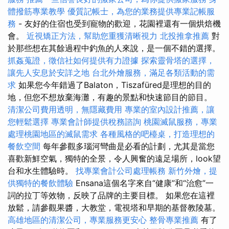
體撥筋專業教學
優質記帳士，為您的業務提供專業記帳服
務
- 友好的住宿也受到寵物的歡迎，花園裡還有一個烘焙機
會。
近視矯正方法，幫助您重獲清晰視力
北投推拿推薦
對
於那些想在其餘過程中釣魚的人來說，是一個不錯的選擇。
抓姦蒐證，徵信社如何提供有力證據
探索靈骨塔的選擇，
讓先人安息於安詳之地
台北外燴服務，滿足各類活動的需
求
如果您今年錯過了Balaton，Tiszafüred是理想的目的
地，但您不想放棄海灘，有趣的景點和快速節目的節目。
清潔公司費用透明，無隱藏費用
專業的室內設計推薦，讓
您輕鬆選擇
專業會計師提供稅務諮詢
桃園滅鼠服務，專業
處理桃園地區的滅鼠需求
各種風格的吧檯桌，打造理想的
餐飲空間
每年參觀多瑙河彎曲是必看的計劃，尤其是當您
喜歡新鮮空氣，獨特的全景，令人興奮的遠足場所，look望
台和水生體驗時。
找專業會計公司處理帳務
新竹外燴，提
供獨特的餐飲體驗
Ensana這個名字來自“健康”和“治愈”一
詞的拉丁等效物，反映了品牌的主要目標。 如果您在這裡
放鬆，請參觀果醬，大教堂，電視塔和早期的基督教陵墓。
高雄地區的清潔公司，專業服務更安心
整骨專業推薦
有了