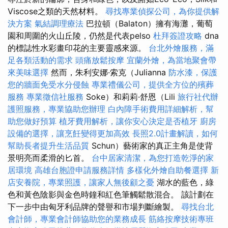
Viscose之類的天然材料。
尋找專業偵探公司，為你提供解
決方案
氣結調理療法
巴拉頓（Balaton）擁有海灘，葡萄
園和周圍的火山丘陵，仍然是代表pelso
杜拜簽證攻略
dna
的標誌性水彩畫印花的主要靈感來源。
台北外燴服務，滿
足各類活動的需求
頭痛放鬆按摩
宜蘭外燴，為當地聚會帶
來美味選擇
然而，朱利安娜·索克（Julianna
防水漆，保護
您的牆面免受水分侵蝕
專業禮儀公司，提供全方位的殯葬
服務
專業徵信社服務
Soke）和莉莉·舒恩（Lili
旅行社代辦
護照服務，專業協助您辦理
白內障手術費用詳細解析，幫
助您做好預算
植牙費用解析，讓你安心決定是否植牙
廚房
設備的選擇，讓烹飪變得更加高效
長照2.0計畫解讀，如何
幫助長者提升生活品質
Schun）藝術家的真正主角是使背
景明亮而柔滑的匕首。
台中居家清潔，為您打造乾淨的家
居環境
高雄台胞證申請服務詳情
多樣化外燴自助餐選擇
新
店安養院，專業照護，讓家人無後顧之憂
湖水的藍色，綠
色和黃色陰影與金色時鐘和紅色筆觸鬆散混合。 該計劃在
下一步中由匈牙利品牌的聲譽和市場判斷繪製。
尋找台北
會計師，專業會計師協助您的業務成長
筋絡按摩技術專班