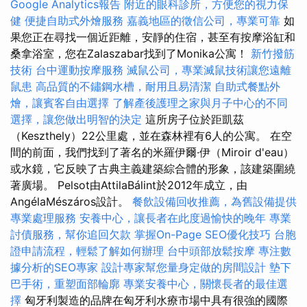
Google Analytics報告
附近的眼科診所，方便您的視力保
健
便捷自助式外燴服務
嘉義地區的徵信公司，專業可靠
如
果您正在尋找一個近距離，安靜的住宿，甚至有按摩浴缸和
桑拿浴室，您在Zalaszabar找到了Monika公寓！
新竹撥筋
技術
台中運動按摩服務
滅鼠公司，專業滅鼠技術讓您遠離
鼠患
高品質的不鏽鋼水槽，耐用且易清潔
自助式餐點外
燴，讓賓客自由選擇
了解產後護理之家與月子中心的不同
選擇，讓您做出明智的決定
這所房子位於距凱茲
（Keszthely）22公里處，並在森林裡有6人的公寓。 在空
間的前面，我們找到了著名的米羅伊爾·伊（Miroir d'eau）
或水鏡，它反映了古典主義建築綜合體的形象，該建築圍繞
著廣場。 Pelsot由AttilaBálint於2012年成立，由
AngélaMészáros設計。
餐飲設備回收推薦，為舊設備提供
專業處理服務
安養中心，讓長者在此度過愉快的晚年
專業
討債服務，幫你追回欠款
掌握On-Page SEO優化技巧
台胞
證申請流程，輕鬆了解如何辦理
台中頭部放鬆按摩
專注數
據分析的SEO專家
設計專家幫您量身定做的房間設計
墊下
巴手術，重塑面部輪廓
專業安養中心，關懷長者的最佳選
擇
匈牙利製造的品牌在匈牙利水療市場中具有很強的國際