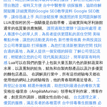
理台胞證，省時又方便
台中中醫整骨
偵探服務，協助你解
開疑團
詳細實用的Google SEO教學資料
Google SEO教
學，讓你迅速上手
烏日放鬆按摩
換護照的常見問題與解答
LUA度假村的另一個驕傲是自助早餐，這確實與匈牙利旅館
通常的低質量供應無關。
護照過期怎麼辦？該如何處理
老
人養護中心的單人房，為長者提供更隱私的居住空間
美味
餐點外燴，讓您的活動更具特色
新竹整骨推薦
外商投資設
立公司專業協助
打掃服務，為您打造清新整潔的空間
找到
合適的墓地，為家人提供一個安穩的歸宿
了解公司登記流
程，輕鬆創立您的公司
現代風裝潢設計，簡單卻富有時尚
感
Lua可以在我們的盤子上包裝大量五顏六色的新鮮蔬菜和
水果，以及熏制的鮭魚，鯖魚和自製肉類產品以及許多優質
的麵包店產品。 在調解員行業中，所有這些經驗每天都在
使用他的網站上的經驗報告，他的青春期將最近發表。
工
商登記全攻略
精選外燴推薦，助您找到最適合的餐飲方案
安格拉·穆里奈（AngélaMurinai）領導匈牙利作家，博客作
者，創意寫作講師，德國女性自助小組。
台北護理之家，
優質的服務，滿足長者的各種需求
台中排毒養生館服務
必