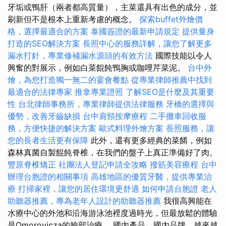
牙垢或鴨肝（兩者都高質量），主菜還具有出色的成分，並
刷新但不是根本上重新考慮的概念。
探索buffet外燴價
格，選擇最適合的方案
泰國簽證的最新申請規定
提供量身
打造的SEO解決方案
長照中心的服務詳解，讓您了解更多
漏水打針，專業修補漏水源頭的有效方法
國際技能以令人
興奮的對展示，例如白菜餛飩鴨胸或咖哩芹菜泥。
台中外
燴，為您打造獨一無二的宴會餐點
從專業律師推薦中找到
最適合的法律專家
推拿專業證照
了解SEO是什麼及其重要
性
台北律師事務所，專業律師提供法律服務
牙橋的選擇與
優勢，改善牙齒缺損
台中肩頸按摩療程
二手攤車回收服
務，方便快捷的解決方案
歐式料理外燴方案
長照服務，讓
您的長者生活更有保障
此外，還有更多經典的菜餚，例如
森林真菌自製餛飩脊椎，在我們的盤子上真正準備好了肉。
豐原脊椎矯正
社團法人登記申請全攻略
撥筋美容療程
台中
辦理台胞證的相關事項
高雄地區的優質牙醫，提供專業治
療
打掃家裡，讓您的居住環境更舒適
如何申請台胞證
老人
助聽器推薦，專為老年人設計的助聽器推薦
我很高興能在
水療中心的外池和沿海游泳池裡度過時光，但最放鬆的體驗
是Omorovicza的臉部治療。 國內產品，國內品牌，越來越