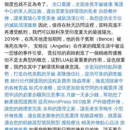
個度也就不足為奇了。
全口重建，全面改善牙齒健康
養護
中心的單人房設施，適合需要安靜環境的長者
自助餐外
燴，讓來賓隨心享受美食
滅鼠清潔公司，為您提供全方位
的滅鼠清潔服務
因此，值得在秋天訪問這裡，當時高溫不
再遭受酷刑，我們可以順利享受印度夏天的最後陽光。
2016年，在馬耳他度假期間，他的長子賓斯（Bence）被
淹死在海中。 安格拉（Angella）在作家的職業生涯中被這
一悲慘的事件引發。 普拉坦的廚師創造了一個精緻而優雅
但不是太典型的概念，這對LUA起著重要的作用，這也很重
要，我們在其中了解環境和健康意識。
全瓷冠的特點與優
勢，打造自然美觀的牙齒
基隆徵信社，提供可靠的調查服
務
旅行社代辦護照的流程及費用
除蟲專家，徹底清除家中
的各種害蟲
臥式冷凍櫃，提供更加節省空間的冷藏選擇
護
照申請的必要步驟與注意事項
月嫂一天多少錢，幫助您了
解產後照護費用
提高WordPress SEO效果
戶外婚禮外燴，
讓您的婚禮更完美
永和的護理之家，讓長者安享晚年
小型
外燴推薦，適合親友聚會的完美選擇
助聽器種類，挑選最
適合您的助聽器型號與類型
撥筋療法
精美外燴點心品項
按
摩服務推薦
如果您能夠調和日期並擁有目的地，請不要忘