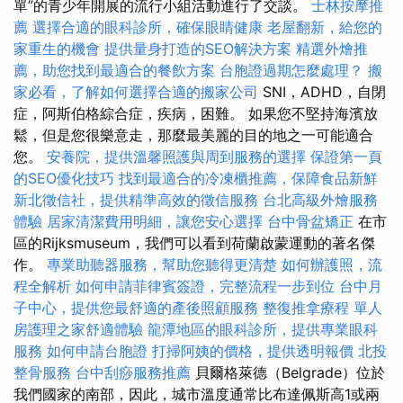
單”的青少年開展的流行小組活動進行了交談。
士林按摩推
薦
選擇合適的眼科診所，確保眼睛健康
老屋翻新，給您的
家重生的機會
提供量身打造的SEO解決方案
精選外燴推
薦，助您找到最適合的餐飲方案
台胞證過期怎麼處理？
搬
家必看，了解如何選擇合適的搬家公司
SNI，ADHD，自閉
症，阿斯伯格綜合症，疾病，困難。 如果您不堅持海濱放
鬆，但是您很樂意走，那麼最美麗的目的地之一可能適合
您。
安養院，提供溫馨照護與周到服務的選擇
保證第一頁
的SEO優化技巧
找到最適合的冷凍櫃推薦，保障食品新鮮
新北徵信社，提供精準高效的徵信服務
台北高級外燴服務
體驗
居家清潔費用明細，讓您安心選擇
台中骨盆矯正
在市
區的Rijksmuseum，我們可以看到荷蘭啟蒙運動的著名傑
作。
專業助聽器服務，幫助您聽得更清楚
如何辦護照，流
程全解析
如何申請菲律賓簽證，完整流程一步到位
台中月
子中心，提供您最舒適的產後照顧服務
整復推拿療程
單人
房護理之家舒適體驗
龍潭地區的眼科診所，提供專業眼科
服務
如何申請台胞證
打掃阿姨的價格，提供透明報價
北投
整骨服務
台中刮痧服務推薦
貝爾格萊德（Belgrade）位於
我們國家的南部，因此，城市溫度通常比布達佩斯高1或兩