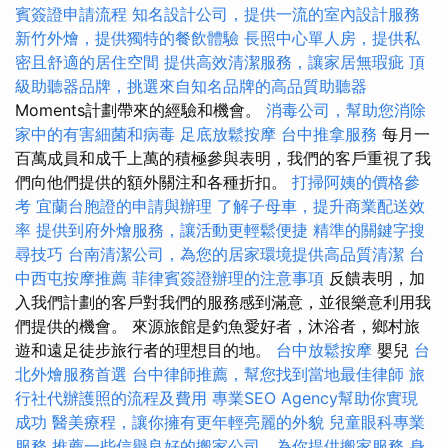
賓簽證申請流程
知名設計公司，提供一流的室內設計服務
新竹外燴，提供獨特的餐飲體驗
長照中心單人房，提供私
密且舒適的居住空間
提供高效清潔服務，讓家居無瑕疵
頂
級助聽器品牌，挑選來自知名品牌的高品質助聽器
Moments計劃帶來的經驗和機會。
消毒公司，幫助您消除
家中的有害細菌和病毒
足底放鬆按摩
台中推拿服務
每月一
百萬成員和成千上萬的積極參與表明，我們的客戶重視了我
們向他們提供的額外關注和各種折扣。
打掃阿姨的價格參
考
宜蘭台胞證的申請與辦理
了解子母車，提升商業配送效
率
提供到府外燴服務，讓活動更輕鬆便捷
精準的關鍵字搜
尋技巧
台南清潔公司，為您的居家環境提供高品質清潔
台
中西屯按摩推薦
菲律賓簽證辦理的注意事項
反饋表明，加
入我們計劃的客戶對我們的服務感到滿意，並很樂意利用我
們提供的機會。 來源旅館是釣魚愛好者，沐浴者，鄉村旅
遊和遠足徒步旅行者的理想目的地。
台中放鬆按摩
嬰兒
台
北外燴服務首選
台中律師推薦，幫您找到當地最佳律師
旅
行社代辦護照的流程及費用
專業SEO Agency幫助你實現
成功
醫美療程，讓你擁有更年輕亮麗的外貌
兒童眼科專業
服務
推薦一些信譽良好的搬家公司，為你提供搬家服務
身