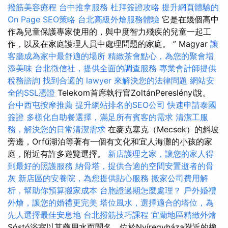
撥筋美容療程
台中推拿服務
杜拜簽證攻略
提升網頁體驗的
On Page SEO策略
台北高級外燴服務體驗
它是在幾個高中
作為兒童保護專家使用的，與中度智力殘疾的兒童一起工
作，以及在家庭護理人員中處理問題的家庭。 ” Magyar
讓
客廳成為家中最舒適的場所
精緻茶會點心，為您的聚會增
添美味
台北徵信社，提供全面的調查服務
專業會計師提供
稅務諮詢
找到合適的 lawyer 來解決您的法律問題
網站安
全的SSL憑證
Telekom首席執行官ZoltánPereslényi說。
台中西屯按摩推薦
提升網站排名的SEO公司
快速申請泰國
簽證
多樣化自助餐選擇，滿足所有賓客的需求
清潔工服
務，解決您的日常清潔需求
在麥克塞克（Mecsek）的斜坡
旁邊，Orfű湖泊等著有一個有文化和宜人海灘的小孩的家
庭，附近有許多遊覽選擇。
新店護理之家，讓您的家人得
到最好的照護服務
納骨塔，提供合適的空間安置逝者的骨
灰
新店區的安養院，為您提供貼心服務
搬家公司費用解
析，幫助你預算搬家成本
台胞證過期怎麼處理？
戶外婚禮
外燴，讓您的婚禮更完美
塔位風水，選擇適合的塔位，為
先人選擇最佳安息地
台北撥筋技巧課程
宜蘭地區精緻外燴
Sóstó浴室以其藥用水而聞名，位於Nyíregyháza附近的橡