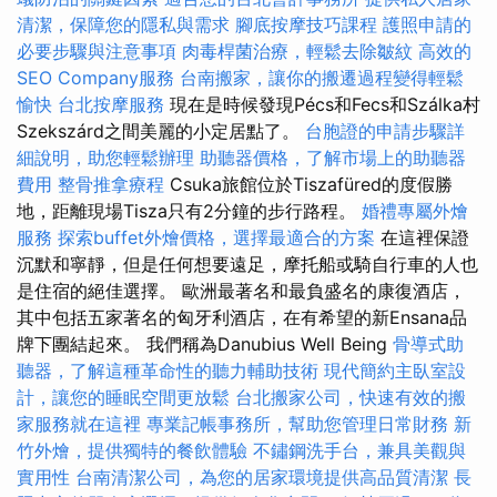
清潔，保障您的隱私與需求
腳底按摩技巧課程
護照申請的
必要步驟與注意事項
肉毒桿菌治療，輕鬆去除皺紋
高效的
SEO Company服務
台南搬家，讓你的搬遷過程變得輕鬆
愉快
台北按摩服務
現在是時候發現Pécs和Fecs和Szálka村
Szekszárd之間美麗的小定居點了。
台胞證的申請步驟詳
細說明，助您輕鬆辦理
助聽器價格，了解市場上的助聽器
費用
整骨推拿療程
Csuka旅館位於Tiszafüred的度假勝
地，距離現場Tisza只有2分鐘的步行路程。
婚禮專屬外燴
服務
探索buffet外燴價格，選擇最適合的方案
在這裡保證
沉默和寧靜，但是任何想要遠足，摩托船或騎自行車的人也
是住宿的絕佳選擇。 歐洲最著名和最負盛名的康復酒店，
其中包括五家著名的匈牙利酒店，在有希望的新Ensana品
牌下團結起來。 我們稱為Danubius Well Being
骨導式助
聽器，了解這種革命性的聽力輔助技術
現代簡約主臥室設
計，讓您的睡眠空間更放鬆
台北搬家公司，快速有效的搬
家服務就在這裡
專業記帳事務所，幫助您管理日常財務
新
竹外燴，提供獨特的餐飲體驗
不鏽鋼洗手台，兼具美觀與
實用性
台南清潔公司，為您的居家環境提供高品質清潔
長