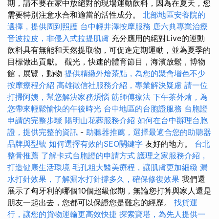
期，請不要在家中放絕對的現場運動飲料，因為在夏天，您
需要特別注意水合和適當的活性成分。
北部地區安養院的
選擇，提供周到照護
台中輕井澤按摩服務
唐六典專業治療
音波拉皮，非侵入式拉提肌膚
充分應用的絕對Live的運動
飲料具有無能和天然提取物，可促進定期運動，並為夏季的
目標做出貢獻。 觀光，快速的體育節目，海濱放鬆，博物
館，展覽，動物
提供精緻外燴茶點，為您的聚會增色不少
按摩療程介紹
高雄徵信社服務介紹，專業解決疑慮
請一位
打掃阿姨，幫您解決家務煩惱
筋師傅療法
下午茶外燴，為
您帶來輕鬆愉快的午後時光
台中地區的台胞證服務
台胞證
申請的完整步驟
陽明山花葬服務介紹
如何在台中辦理台胞
證，提供完整的資訊
-
助聽器推薦，選擇最適合您的助聽器
品牌與型號
如何選擇有效的SEO關鍵字
友好的地方。
台北
整骨推薦
了解卡式台胞證的申請方式
護理之家服務介紹，
打造健康生活環境
毛孔粗大醫美療程，讓肌膚更加細緻
漏
水打針效果，了解漏水打針撐多久，確保修復效果
我們還
展示了匈牙利的哪個10個超級假期，無論您打算與家人還是
朋友一起出去，您都可以保證您是難忘的經歷。
找貨運
行，讓您的貨物運輸更高效快捷
探索寶塔，為先人提供一