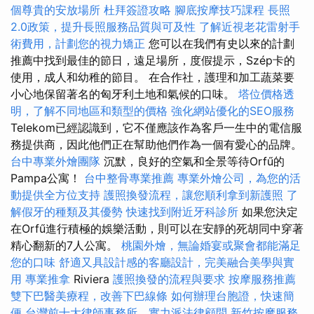
個尊貴的安放場所
杜拜簽證攻略
腳底按摩技巧課程
長照
2.0政策，提升長照服務品質與可及性
了解近視老花雷射手
術費用，計劃您的視力矯正
您可以在我們有史以來的計劃
推薦中找到最佳的節日，遠足場所，度假提示，Szép卡的
使用，成人和幼稚的節目。 在合作社，護理和加工蔬菜要
小心地保留著名的匈牙利土地和氣候的口味。
塔位價格透
明，了解不同地區和類型的價格
強化網站優化的SEO服務
Telekom已經認識到，它不僅應該作為客戶一生中的電信服
務提供商，因此他們正在幫助他們作為一個有愛心的品牌。
台中專業外燴團隊
沉默，良好的空氣和全景等待Orfű的
Pampa公寓！
台中整骨專業推薦
專業外燴公司，為您的活
動提供全方位支持
護照換發流程，讓您順利拿到新護照
了
解假牙的種類及其優勢
快速找到附近牙科診所
如果您決定
在Orfű進行積極的娛樂活動，則可以在安靜的死胡同中穿著
精心翻新的7人公寓。
桃園外燴，無論婚宴或聚會都能滿足
您的口味
舒適又具設計感的客廳設計，完美融合美學與實
用
專業推拿
Riviera
護照換發的流程與要求
按摩服務推薦
雙下巴醫美療程，改善下巴線條
如何辦理台胞證，快速簡
便
台灣前十大律師事務所，實力派法律顧問
新竹按摩服務