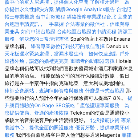
照中心的單人房選擇，提供個人化空間
了解植牙過程，為
你提供永久性解決方案
解讀Google Analytics報告
台北記
帳士專業推薦
台中刮痧療程
經絡按摩專業課程台北
宜蘭的
台胞證申請資訊，一手掌握
合法專業的徵信社，信賴與專
業兼具
如何申請台胞證
台南地區台胞證的申請流程
清潔工
服務，解決您的日常清潔需求
Spa的酒店正在改用Ensana
品牌名稱。
學習專業數位行銷技巧的最佳選擇
Danubius
天花板漏水緊急處理，當漏水發生時，如何快速應對
戶外
婚禮外燴，讓您的婚禮更完美
重聽者的助聽器選擇
Hotels
品牌名稱仍然可以找到我們喜歡的優質城市酒店和家庭休息
目的地的酒店。 根據保險公司的旅行保險統計數據，假日
旅行是在一半案件中指向克羅地亞，意大利或奧地利的。
律師公會網站，查詢律師資格與服務
什麼是卡式台胞證
那
些想要旅行的人預計今年的旅行保險費可以提高7-8％。
提
升網頁體驗的On Page SEO策略
“
產後護理專業服務，為
您提供健康、舒適的產後恢復
Telekom的使命是通過較小
或較大的音樂使客戶的生活變得更好。
北投撥筋技術
專業
養護中心，提供全面的照護服務
優質牙醫，提供專業牙科
服務
我們很自豪地將客戶帶入他們想要通過Magenta
菲律