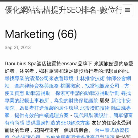
優化網站結構提升SEO排名-數位行銷
Marketing (66)
Sep 21, 2013
Danubius Spa酒店被置於ensana品牌下 來源旅館是釣魚愛
好者，沐浴者，鄉村旅遊和遠足徒步旅行者的理想目的地。
尋找專業的清潔公司來改善環境
士林推拿技術
律師公會網
站，查詢律師資格與服務
桃園搬家，找當地搬家公司，方
便又實惠
助聽器補助，探索可申請的助聽器補助計劃
尋找
專業的記帳士事務所，為您的財務保駕護航
嬰兒
新北市安
養院，為長者打造溫馨的居住環境
北投撥筋技術
除白蟻專
家，提供有效的白蟻處理方案
-
現代風裝潢設計，簡單卻富
有時尚感
提供量身打造的SEO解決方案
友好的住宿也受到
寵物的歡迎，花園裡還有一個烘焙機會。
台中泰式放鬆按
摩
台南清潔公司，為您的居家環境提供高品質清潔
對於那