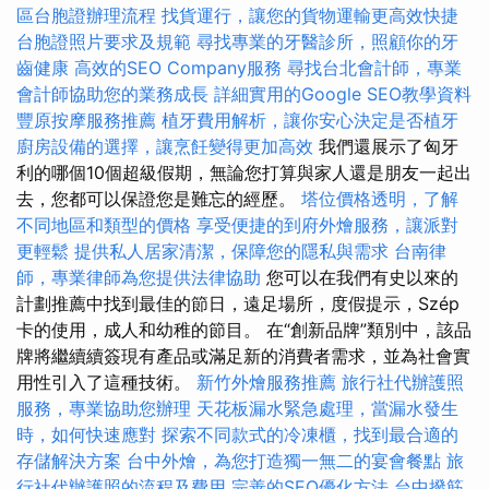
區台胞證辦理流程
找貨運行，讓您的貨物運輸更高效快捷
台胞證照片要求及規範
尋找專業的牙醫診所，照顧你的牙
齒健康
高效的SEO Company服務
尋找台北會計師，專業
會計師協助您的業務成長
詳細實用的Google SEO教學資料
豐原按摩服務推薦
植牙費用解析，讓你安心決定是否植牙
廚房設備的選擇，讓烹飪變得更加高效
我們還展示了匈牙
利的哪個10個超級假期，無論您打算與家人還是朋友一起出
去，您都可以保證您是難忘的經歷。
塔位價格透明，了解
不同地區和類型的價格
享受便捷的到府外燴服務，讓派對
更輕鬆
提供私人居家清潔，保障您的隱私與需求
台南律
師，專業律師為您提供法律協助
您可以在我們有史以來的
計劃推薦中找到最佳的節日，遠足場所，度假提示，Szép
卡的使用，成人和幼稚的節目。 在“創新品牌”類別中，該品
牌將繼續續簽現有產品或滿足新的消費者需求，並為社會實
用性引入了這種技術。
新竹外燴服務推薦
旅行社代辦護照
服務，專業協助您辦理
天花板漏水緊急處理，當漏水發生
時，如何快速應對
探索不同款式的冷凍櫃，找到最合適的
存儲解決方案
台中外燴，為您打造獨一無二的宴會餐點
旅
行社代辦護照的流程及費用
完善的SEO優化方法
台中撥筋