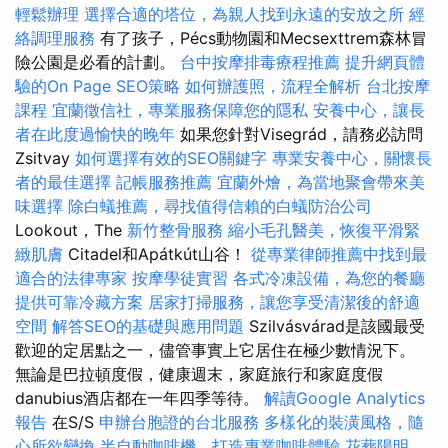
輕鬆辦理
選擇合適的塔位，為親人找到永遠的安放之所
經
絡調理服務
有了孩子，Pécs動物園和Mecsexttrem森林冒
險公園是必看的計劃。
台中按摩排毒療程推薦
提升網頁體
驗的On Page SEO策略
如何辦護照，流程全解析
台北按摩
課程
宜蘭徵信社，專業服務保障您的隱私
安養中心，讓長
者在此度過愉快的晚年
如果您針對Visegrád，請務必訪問
Zsitvay
如何選擇有效的SEO關鍵字
專業安養中心，關懷長
者的最佳選擇
記帳服務推薦
宜蘭外燴，為當地聚會帶來美
味選擇
除白蟻推薦，尋找值得信賴的白蟻防治公司
Lookout，The
新竹整骨服務
縮小毛孔醫美，恢復平滑緊
緻肌膚
Citadel和Apátkút山谷！
從專業律師推薦中找到最
適合的法律專家
按摩學徒實習
各式冷凍設備，為您的餐廳
提供可靠冷藏方案
居家打掃服務，讓您享受清潔後的舒適
空間
解答SEO的基礎與應用問題
Szilvásvárad是該國最受
歡迎的定居點之一，儘管事實上它居住在極少數情況下。
無論是巴拉頓度假，健康週末，家庭旅行和家庭度假
danubius酒店都在一年四季等待。
解讀Google Analytics
報告
在S/S
申辦台胞證的台北服務
多樣化的裝潢風格，隨
心所欲變換
半自動咖啡機，打造專業咖啡體驗
花葬陽明