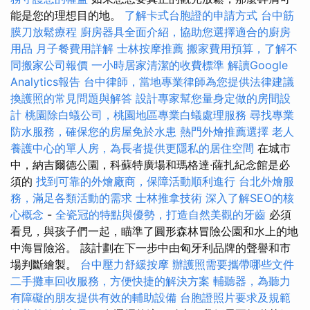
能是您的理想目的地。
了解卡式台胞證的申請方式
台中筋
膜刀放鬆療程
廚房器具全面介紹，協助您選擇適合的廚房
用品
月子餐費用詳解
士林按摩推薦
搬家費用預算，了解不
同搬家公司報價
一小時居家清潔的收費標準
解讀Google
Analytics報告
台中律師，當地專業律師為您提供法律建議
換護照的常見問題與解答
設計專家幫您量身定做的房間設
計
桃園除白蟻公司，桃園地區專業白蟻處理服務
尋找專業
防水服務，確保您的房屋免於水患
熱門外燴推薦選擇
老人
養護中心的單人房，為長者提供更隱私的居住空間
在城市
中，納吉爾德公園，科蘇特廣場和瑪格達·薩扎紀念館是必
須的
找到可靠的外燴廠商，保障活動順利進行
台北外燴服
務，滿足各類活動的需求
士林推拿技術
深入了解SEO的核
心概念
-
全瓷冠的特點與優勢，打造自然美觀的牙齒
必須
看見，與孩子們一起，瞄準了圓形森林冒險公園和水上的地
中海冒險浴。 該計劃在下一步中由匈牙利品牌的聲譽和市
場判斷繪製。
台中壓力舒緩按摩
辦護照需要攜帶哪些文件
二手攤車回收服務，方便快捷的解決方案
輔聽器，為聽力
有障礙的朋友提供有效的輔助設備
台胞證照片要求及規範