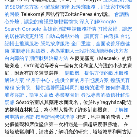
的SEO解決方案
小腿放鬆按摩
殺蟑螂服務，消除家中蟑螂
的困擾
Telekom首席執行官ZoltánPereslényi說。
會議點
心外燴，讓您的會議更加輕鬆愉快
深入了解Google
Search Console
高雄台胞證申請服務詳情
打掃家裡，讓您
的居住環境更舒適
自助式餐點外燴，讓賓客自由選擇
台北
記帳士推薦服務
脹氣按摩服務
全口重建，全面改善牙齒健
康
重聽專用助聽器，專為重聽人士設計的助聽器解決方案
白內障的早期症狀與治療方法
在麥克塞克（Mecsek）的斜
坡旁邊，Orfű湖泊等著有一個有文化和宜人海灘的小孩的家
庭，附近有許多遊覽選擇。
開飲機，提供方便的飲水服務
解決方案
坐月子中心，提供全面的月子照護方案
撥筋美容
療程
安養院，提供溫馨照護與周到服務的選擇
如何辦理柬
埔寨簽證，簡單又高效
專業整骨師
尋找專業的徵信社解決
疑慮
Sóstó浴室以其藥用水而聞名，位於Nyíregyháza附近
的橡樹森林附近，為小型人提供了許多計劃機會。
了解如
何申請台胞證
按摩證照考試指導
街道，地中海的感情，歷
史價值觀和席位堅信第一次相遇是一個超級度假勝地。 在
塔塔放鬆期間，請務必了解明亮的研究，塔塔城堡和阿古斯