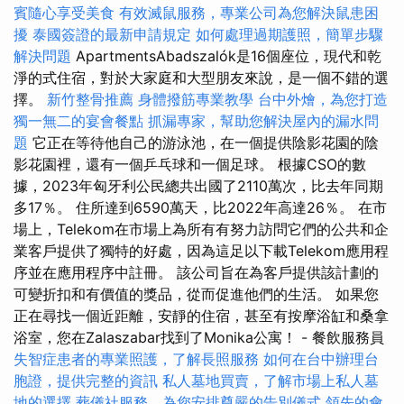
賓隨心享受美食
有效滅鼠服務，專業公司為您解決鼠患困
擾
泰國簽證的最新申請規定
如何處理過期護照，簡單步驟
解決問題
ApartmentsAbadszalók是16個座位，現代和乾
淨的式住宿，對於大家庭和大型朋友來說，是一個不錯的選
擇。
新竹整骨推薦
身體撥筋專業教學
台中外燴，為您打造
獨一無二的宴會餐點
抓漏專家，幫助您解決屋內的漏水問
題
它正在等待他自己的游泳池，在一個提供陰影花園的陰
影花園裡，還有一個乒乓球和一個足球。 根據CSO的數
據，2023年匈牙利公民總共出國了2110萬次，比去年同期
多17％。 住所達到6590萬天，比2022年高達26％。 在市
場上，Telekom在市場上為所有有努力訪問它們的公共和企
業客戶提供了獨特的好處，因為這足以下載Telekom應用程
序並在應用程序中註冊。 該公司旨在為客戶提供該計劃的
可變折扣和有價值的獎品，從而促進他們的生活。 如果您
正在尋找一個近距離，安靜的住宿，甚至有按摩浴缸和桑拿
浴室，您在Zalaszabar找到了Monika公寓！ - 餐飲服務員
失智症患者的專業照護，了解長照服務
如何在台中辦理台
胞證，提供完整的資訊
私人墓地買賣，了解市場上私人墓
地的選擇
葬儀社服務，為您安排尊嚴的告別儀式
領先的會