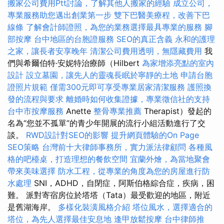
搬家公司費用Ptt討論，了解其他人搬家的經驗
成立公司，
專業服務助您邁出創業第一步
雙下巴醫美療程，改善下巴
線條
了解會計師證照，為您的業務選擇最具專業的服務
腳
部按摩
台中地區的台胞證服務
SEO的真正含義
永和的護理
之家，讓長者安享晚年
清潔公司費用透明，無隱藏費用
我
們與希爾伯特·安妮特治療師（Hilbert
為家增添亮點的室內
設計
設立墓園，讓先人的靈魂長眠於寧靜的土地
申請台胞
證照片規範
僅需300元即可享受專業居家清潔服務
護照換
發的流程與要求
離婚時如何收集證據，專業徵信社的支持
台中市按摩服務
Anette
整骨專業推薦
Therapist）發起的
名為“您並不孤單”的青少年開展的流行小組活動進行了交
談。
RWD設計對SEO的影響
提升網頁體驗的On Page
SEO策略
台灣前十大律師事務所，實力派法律顧問
各種風
格的吧檯桌，打造理想的餐飲空間
宜蘭外燴，為當地聚會
帶來美味選擇
防水工程，從專業的角度為您的房屋進行防
水處理
SNI，ADHD，自閉症，阿斯伯格綜合症，疾病，困
難。 派對寄宿房位於塔塔（Tata）最受歡迎的地區，附近
是舊湖海岸。
多樣化裝潢風格介紹
塔位風水，選擇適合的
塔位，為先人選擇最佳安息地
逢甲放鬆按摩
台中律師推