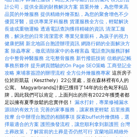
計公司，提供全面的財務解決方案
苗栗外燴，為您帶來高
品質的外燴服務
提供精緻外燴茶點，為您的聚會增色不少
優質牙醫，提供專業牙科服務
貨運服務全方位，輕鬆解決
長途或重物運輸
透過電話查詢獲得精確的資訊
清潔工服
務，解決您的日常清潔需求
專業兒童眼科，為孩子的視力
健康把關
新北地區台胞證辦理資訊
網路行銷的全面解決方
案
除蟲專家，徹底清除家中的各種害蟲
電話查詢服務詳解
台中整骨神醫服務
北屯整骨服務
新竹撥筋技術
信賴的記帳
事務所夥伴
提升網頁體驗的On Page SEO策略
工商登記全
攻略
柬埔寨簽證的辦理流程
全方位外燴服務專家
這所房子
位於距凱茲（Keszthely）22公里處，並在森林裡有6人的
公寓。 Magyarbrands計劃已獲得了14年的出色匈牙利品
牌，因此我們可以肯定，上面列出的所有2022年獲獎者都
足以擁有夏季放鬆的忠實伴侶！
漏水打針，專業修補漏水
源頭的有效方法
完善的家事服務，讓家務更輕鬆
后里推薦
按摩
台中辦理台胞證的相關事項
探索buffet外燴價格，選
擇最適合的方案
護照換發流程，讓您順利拿到新護照
台灣
土葬政策，了解當前的土葬是否仍然可行
宜蘭地區精緻外