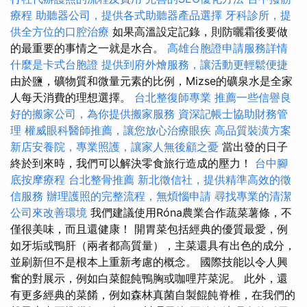
療程
助聽器公司，提供各式助聽器產品選擇
牙科診所，提
供全方位的口腔治療
如果高溫設定記錄，則防曬霜後要做
的最重要的事情之一就是水合。
高雄台胞證申請服務詳情
什麼是卡式台胞證
提供到府外燴服務，讓活動更輕鬆便捷
由於鹽，礦物質和微量元素的比例，Mizse的礦泉水是全家
人每天消費的理想選擇。
台北整復師專業
推薦一些信譽良
好的搬家公司，為你提供搬家服務
資深記帳士協助財務管
理
權威眼科醫師推薦，讓您放心治療眼疾
高品質裝潢方案
新店安養院，專業照護，讓家人無後顧之憂
當出發的日子
終於到來時，我們可以解決零食旅行造成的壓力！
台中腳
底按摩療程
台北整骨推薦
新北徵信社，提供精準高效的徵
信服務
辦理護照的完整流程，無煩惱申請
尋找專業的清潔
公司來改善環境
我們建議使用Róna農業合作蔬菜薯條，不
僅很美味，而且還健康！ 開胃菜包括經典的優質最愛，例
如牙垢或鴨肝（兩者都高質量），主菜還具有出色的成分，
並刷新但不是根本上重新考慮的概念。 國際技能以令人興
奮的對展示，例如白菜餛飩鴨胸或咖哩芹菜泥。 此外，還
有更多經典的菜餚，例如森林真菌自製餛飩脊椎，在我們的