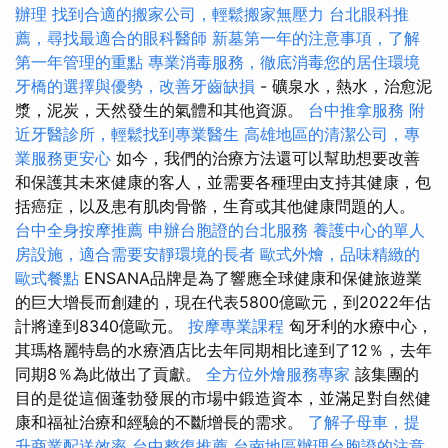
辦理
找到合適的搬家公司，輕鬆搬家無壓力
台北眼科推
薦，尋找最適合的眼科醫師
新墓第一年的注意事項，了解
第一年管理的重點
專業消毒服務，徹底消毒您的居住環境
牙橋的選擇與優勢，改善牙齒缺損
- 礦泉水，熱水，治愈泥
漿，泥炭，天然發生的氣體和其他資源。
台中推拿服務
附
近牙醫診所，輕鬆找到專業醫生
高雄地區的清潔公司，專
業服務更安心
如今，我們的治療方法還可以幫助想要改善
和保護其未來健康的客人，並需要各種理由支持其健康，包
括癌症，以及患有肌肉骨骼，生育或其他健康問題的人。
台中全身按摩推薦
申辦台胞證的台北服務
養護中心的單人
房設施，適合需要安靜環境的長者
歐式外燴，品味精緻的
歐式餐點
ENSANA品牌是為了響應全球健康和保健旅遊業
的巨大增長而創建的，現在代表5800億歐元，到2022年估
計將達到8340億歐元。
按摩專業課程
匈牙利的水療中心，
其瑪格麗特島的水療酒店比去年同期相比達到了12％，去年
同期8％為此做出了貢獻。
全方位外燴服務專家
該集團的
目的是從這個蓬勃發展的市場中鍛造資本，並滿足對自然健
康和福祉治療和經驗的不斷增長的需求。
了解子母車，提
升商業配送效率
台中整復推薦
台南地區辦理台胞證的注意