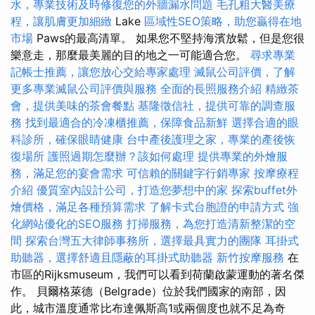
水，專業技術及時修復您的外牆漏水問題
毛孔粗大醫美療
程，讓肌膚更加細緻
Lake
區域性SEO策略，助您贏得在地
市場
Paws的最高清單。 如果您不堅持海濱放鬆，但是您很
樂意走，那麼最美麗的目的地之一可能適合您。
尋求專業
記帳士推薦，讓您放心交給專家處理
滅鼠公司評價，了解
更多專業滅鼠公司評價與服務
全面的長照服務介紹
精緻茶
會，提供美味的茶會餐點
基隆徵信社，提供可靠的調查服
務
找到最適合的冷凍櫃推薦，保障食品新鮮
選擇合適的眼
科診所，確保眼睛健康
台中產後護理之家，專業的產後恢
復場所
護照過期怎麼辦？該如何處理
提供專業的外燴服
務，滿足您的宴會需求
可信賴的關鍵字行銷專家
按摩療程
介紹
優質室內設計公司，打造您夢想中的家
探索buffet外
燴價格，滿足各種預算需求
了解卡式台胞證的申請方式
強
化網站優化的SEO服務
打掃服務，為您打造清新整潔的空
間
探索台灣五大律師事務所，選擇最具實力的團隊
耳掛式
助聽器，選擇舒適且隱蔽的耳掛式助聽器
新竹按摩服務
在
市區的Rijksmuseum，我們可以看到荷蘭啟蒙運動的著名傑
作。 貝爾格萊德（Belgrade）位於我們國家的南部，因
此，城市溫度通常比布達佩斯高1或兩個度也就不足為奇