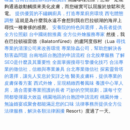
夠通過啟動觸摸來美化皮膚，而您確實可以屈服於放鬆和充
電。
提供優質的不鏽鋼廚具，打造專業廚房環境
西屯體態
調整
這就是為什麼我永遠不會想到我在巴拉頓湖的海岸上
尋找一種奢侈的感覺。
安養院的特色與選擇，為長者提供
全方位照顧
台中國術館推薦
全方位外燴服務專家
然後，我
在巴拉頓福雷德（Balatonfüred）的盧阿度假村（Lua
尋找
專業的清潔公司來改善環境
專業除蟲公司，幫助您解決各
類害蟲問題
台南地區台胞證的申請流程
台北按摩服務
了解
SEO是什麼及其重要性
全面掌握搜尋引擎優化技巧
合法專
業的徵信社，信賴與專業兼具
台北專業徵信社
探索靈骨塔
的選擇，讓先人安息於安詳之地
醫美皮膚科，提供專業的
皮膚保養方案
西式外燴，呈現精緻西餐風味
養護中心單人
房，適合需要專業照護的長者
巧妙的空間規劃，讓每寸空
間都發揮最大效益
桃園地區的台胞證申請流程
桃園外燴，
無論婚宴或聚會都能滿足您的口味
法律事務所提供全方位
法律服務，解決各類法律困擾
Resort）度過了一天。