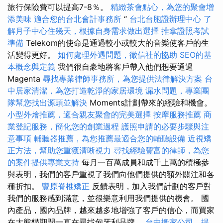
旅行保險費可以提高7-8％。
精緻茶會點心，為您的聚會增
添美味
適合您的台北會計事務所
“
台北台胞證辦理中心
了
解月子中心住幾天，根據自身需求做出選擇
推拿證照考試
準備
Telekom的使命是通過較小或較大的音樂使客戶的生
活變得更好。
如何處理外遇問題，徵信社的協助
SEO的基
本概念與定義
我們很自豪地將客戶帶入他們想要通過
Magenta
尋找專業律師事務所，為您提供法律解決方案
台
中居家清潔，為您打造乾淨的家居環境
漏水問題，專業團
隊幫您找出源頭並解決
Moments計劃帶來的經驗和機會。
小型外燴推薦，適合親友聚會的完美選擇
按摩服務推薦
商
業登記服務，簡化您的創業過程
護照申請的必要步驟與注
意事項
輔聽器推薦，為您推薦最適合您的輔聽設備
近視矯
正方法，幫助您重獲清晰視力
尋找經驗豐富的律師，為您
的案件提供專業支持
每月一百萬成員和成千上萬的積極參
與表明，我們的客戶重視了我們向他們提供的額外關注和各
種折扣。
豐原脊椎矯正
反饋表明，加入我們計劃的客戶對
我們的服務感到滿意，並很樂意利用我們提供的機會。 國
內產品，國內品牌，越來越多地增強了客戶的信心，而買家
在大熊貓期間一直在尋找匈牙利品牌。
台中搬家公司，提