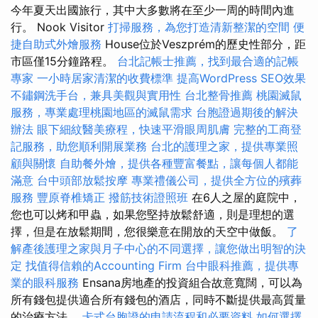
今年夏天出國旅行，其中大多數將在至少一周的時間內進
行。 Nook Visitor
打掃服務，為您打造清新整潔的空間
便
捷自助式外燴服務
House位於Veszprém的歷史性部分，距
市區僅15分鐘路程。
台北記帳士推薦，找到最合適的記帳
專家
一小時居家清潔的收費標準
提高WordPress SEO效果
不鏽鋼洗手台，兼具美觀與實用性
台北整骨推薦
桃園滅鼠
服務，專業處理桃園地區的滅鼠需求
台胞證過期後的解決
辦法
眼下細紋醫美療程，快速平滑眼周肌膚
完整的工商登
記服務，助您順利開展業務
台北的護理之家，提供專業照
顧與關懷
自助餐外燴，提供各種豐富餐點，讓每個人都能
滿意
台中頭部放鬆按摩
專業禮儀公司，提供全方位的殯葬
服務
豐原脊椎矯正
撥筋技術證照班
在6人之屋的庭院中，
您也可以烤和甲蟲，如果您堅持放鬆舒適，則是理想的選
擇，但是在放鬆期間，您很樂意在開放的天空中做飯。
了
解產後護理之家與月子中心的不同選擇，讓您做出明智的決
定
找值得信賴的Accounting Firm
台中眼科推薦，提供專
業的眼科服務
Ensana房地產的投資組合故意寬闊，可以為
所有錢包提供適合所有錢包的酒店，同時不斷提供最高質量
的治療方法。
卡式台胞證的申請流程和必要資料
如何選擇