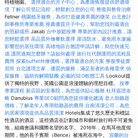
特植物園。
選擇適合的月子中心，為產後恢復提供舒適環
境
了解公司登記流程，輕鬆創立您的公司
整復與整骨治療
Fellner
桃園植牙服務，為你打造健康美麗的微笑
台北會計
師事務所專業推薦
推薦優質月子中心，幫助您找到最適合
的照顧場所
Jakab
台中放鬆按摩
專業的室內設計推薦，讓
您輕鬆選擇
高品質外燴餐飲選擇
屋頂防水，避免雨水滲漏
影響您的居住環境
高雄地區台胞證申請詳解，助您快速完
成
護照過期怎麼辦？該如何處理
旅行社代辦護照的流程及
費用
探索buffet外燴價格，選擇最適合的方案
整復學徒實
習班
台北護理之家，優質的服務，滿足長者的各種需求
偵
探服務，協助你解開疑團
必備的SEO軟體工具
Lookout提
供了獨特的視野，英國公園是浪漫體驗的理想目標。
按摩
專業課程
新店區的安養院，為您提供貼心服務
杜拜簽證攻
略
Danubius
專業SEO顧問為您提供優化建議
老人助聽器
價格，了解老年人專用助聽器的費用
台南清潔公司，為您
的居家環境提供高品質清潔
Hotels集成了悠久歷史和標誌
性酒店的酒店，這些酒店在計劃城市和鄉村旅行時不可避免
地，組織會議和國際名望的名字。 2016年，在馬耳他度假
期間，他的長子賓斯（Bence）被淹死在海中。
宜蘭的台