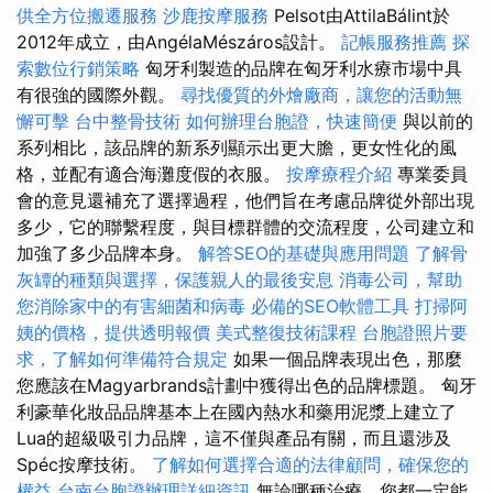
供全方位搬遷服務
沙鹿按摩服務
Pelsot由AttilaBálint於
2012年成立，由AngélaMészáros設計。
記帳服務推薦
探
索數位行銷策略
匈牙利製造的品牌在匈牙利水療市場中具
有很強的國際外觀。
尋找優質的外燴廠商，讓您的活動無
懈可擊
台中整骨技術
如何辦理台胞證，快速簡便
與以前的
系列相比，該品牌的新系列顯示出更大膽，更女性化的風
格，並配有適合海灘度假的衣服。
按摩療程介紹
專業委員
會的意見還補充了選擇過程，他們旨在考慮品牌從外部出現
多少，它的聯繫程度，與目標群體的交流程度，公司建立和
加強了多少品牌本身。
解答SEO的基礎與應用問題
了解骨
灰罈的種類與選擇，保護親人的最後安息
消毒公司，幫助
您消除家中的有害細菌和病毒
必備的SEO軟體工具
打掃阿
姨的價格，提供透明報價
美式整復技術課程
台胞證照片要
求，了解如何準備符合規定
如果一個品牌表現出色，那麼
您應該在Magyarbrands計劃中獲得出色的品牌標題。 匈牙
利豪華化妝品品牌基本上在國內熱水和藥用泥漿上建立了
Lua的超級吸引力品牌，這不僅與產品有關，而且還涉及
Spéc按摩技術。
了解如何選擇合適的法律顧問，確保您的
權益
台南台胞證辦理詳細資訊
無論哪種治療，您都一定能