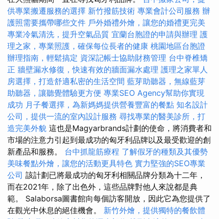
供專業搬遷服務的選擇
新竹撥筋技術
專業會計公司服務
辦
護照需要攜帶哪些文件
戶外婚禮外燴，讓您的婚禮更完美
專業冷氣清洗，提升空氣品質
宜蘭台胞證的申請與辦理
護
理之家，專業照護，確保每位長者的健康
桃園地區台胞證
辦理指南，輕鬆搞定
資深記帳士協助財務管理
台中脊椎矯
正
牆壁漏水修復，快速有效的牆面漏水處理
護理之家單人
房選擇，打造舒適私密的生活空間
藍芽助聽器，無線藍芽
助聽器，讓聽覺體驗更方便
專業SEO Agency幫助你實現
成功
月子餐選擇，為新媽媽提供營養豐富的餐點
知名設計
公司，提供一流的室內設計服務
尋找專業的醫美診所，打
造完美外貌
這也是Magyarbrands計劃的使命，將消費者和
市場的注意力引起到最成功的匈牙利品牌以及最受歡迎的創
新產品和服務。
台中抓龍筋療程
了解假牙的種類及其優勢
美味餐點外燴，讓您的活動更具特色
實力堅強的SEO專業
公司
該計劃已將最成功的匈牙利相關品牌分類為十二年，
而在2021年，除了出色外，這些品牌對他人來說都是典
範。 Salaborsa圖書館向每個訪客開放，因此它為您提供了
在觀光中休息的絕佳機會。
新竹外燴，提供獨特的餐飲體