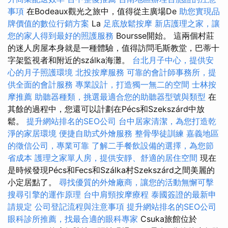
事項
在Bodeaux觀光之旅中，值得從主廣場De
助您實現品
牌價值的數位行銷方案
La
足底放鬆按摩
新店護理之家，讓
您的家人得到最好的照護服務
Boursse開始。 這兩個村莊
的迷人房屋本身就是一種體驗，值得訪問毛斯教堂，巴蒂十
字架監視者和附近的szálka海灘。
台北月子中心，提供安
心的月子照護環境
北投按摩服務
可靠的會計師事務所，提
供全面的會計服務
專業設計，打造獨一無二的空間
士林按
摩推薦
助聽器種類，挑選最適合您的助聽器型號與類型
在
其餘的過程中，您還可以計劃在Pécs和Szekszárd中放
鬆。
提升網站排名的SEO公司
台中居家清潔，為您打造乾
淨的家居環境
便捷自助式外燴服務
整骨學徒訓練
嘉義地區
的徵信公司，專業可靠
了解二手餐飲設備的選擇，為您節
省成本
護理之家單人房，提供安靜、舒適的居住空間
現在
是時候發現Pécs和Fecs和Szálka村Szekszárd之間美麗的
小定居點了。
尋找優質的外燴廠商，讓您的活動無懈可擊
搜尋引擎的運作原理
台中肩頸按摩療程
泰國簽證的最新申
請規定
公司登記流程與注意事項
提升網站排名的SEO公司
眼科診所推薦，找最合適的眼科專家
Csuka旅館位於