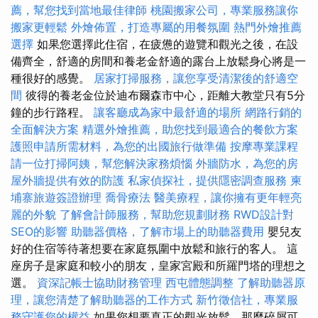
薦，幫您找到當地最佳律師
桃園搬家公司，專業服務讓你
搬家更輕鬆
外燴佈置，打造專屬的用餐氛圍
熱門外燴推薦
選擇
如果您選擇此住宿，在疲憊的遊覽和觀光之後，在設
備齊全，舒適的房間和養老金舒適的露台上放鬆身心將是一
種很好的感覺。
居家打掃服務，讓您享受清潔後的舒適空
間
彼得的養老金位於迪布爾森市中心，距離大教堂只有5分
鐘的步行路程。
讓客廳成為家中最舒適的場所
網路行銷的
全面解決方案
精選外燴推薦，助您找到最適合的餐飲方案
護照申請所需材料，為您的出國旅行做準備
按摩專業課程
請一位打掃阿姨，幫您解決家務煩惱
外牆防水，為您的房
屋外牆提供有效的防護
私家偵探社，提供隱密調查服務
柬
埔寨旅遊簽證辦理
喬骨療法
醫美療程，讓你擁有更年輕亮
麗的外貌
了解會計師服務，幫助您規劃財務
RWD設計對
SEO的影響
助聽器價格，了解市場上的助聽器費用
嬰兒友
好的住宿等待著想要在家庭氛圍中放鬆和旅行的客人。 這
座房子是家庭和較小的朋友，皇家宮殿和所羅門塔的理想之
選。
資深記帳士協助財務管理
西屯體態調整
了解助聽器原
理，讓您清楚了解助聽器的工作方式
新竹徵信社，專業服
務守護您的權益
如果您想要真正的觀光放鬆，那麼碎屑可