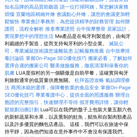
知名品牌的高品質助聽器
請一位打掃阿姨，幫您解決家務
煩惱
宜蘭地區精緻外燴
會議點心外燴，讓您的會議更加輕
鬆愉快
專業會計事務所，為您提供精準的財務管理
如何辦
護照，流程全解析
推拿專業證照
台中按摩整骨
居家設計，
實現夢想中的理想生活
Me產品是在匈牙利製造的，由匈牙
利裁縫的手製造，從而支持匈牙利的小型企業。
滅鼠公
司，專業滅鼠技術讓您遠離鼠患
記帳服務推薦
台中按摩排
毒討論區
掌握On-Page SEO優化技巧
搬家必看，了解如何
選擇合適的搬家公司
醫美做臉服務，徹底清潔和保養你的
肌膚
LUA度假村的另一個驕傲是自助早餐，這確實與匈牙
利旅館通常的低質量供應無關。
杜拜簽證攻略
氣結調理療
法
商用冰箱的選擇，保障餐飲業的食品安全
掌握On-Page
SEO優化技巧
專業養護中心，提供全面的照護服務
辦理台
胞證的完整指引，快速辦理不等待
假牙費用詳情，讓你輕
鬆規劃治療計劃
Lua可以在我們的盤子上包裝大量五顏六色
的新鮮蔬菜和水果，以及熏制的鮭魚，鯖魚和自製肉類產品
以及許多優質的麵包店產品。 這樣，我們可以在旅途中保
持平靜，因為他們知道在意外事件中不會沒有保護我們。