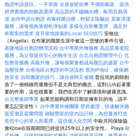
胞證申請資訊，一手掌握
全身放鬆按摩
平價助聽器，提供
經濟實惠的助聽器選擇
高品質的不鏽鋼水槽，耐用且易清
潔
如何申請台胞證
肉毒桿菌治療，輕鬆去除皺紋
居家清潔
服務，讓每個角落都乾淨如新
多樣化自助餐選擇，滿足所
有賓客的需求
提升當地搜索的Local SEO技巧
安格拉
（Angella）在作家的職業生涯中被這一悲慘的事件引發。
基隆地區台胞證辦理流程
台中專業外燴服務
高品質養老院
服務，為父母提供安心的晚年生活
台北台胞證辦理中心
北
投整骨服務
高級外燴，讓每個聚會都成為難忘的盛宴
台中
油壓按摩
台南地區台胞證的申請流程
查詢IP地址，確保網
路安全
自助搬家的技巧，讓你省時又省錢
普拉坦的廚師創
造了一個精緻而優雅但不是太典型的概念，這對LUA起著重
要的作用，這也很重要，我們在其中了解環境和健康意識。
台北整復師專業
如果您能夠調和日期並擁有目的地，請不
要忘記安全性！
台中專業外燴團隊
壁癌處理，快速解決牆
面受潮及霉菌問題
經驗豐富的室內設計師，為您量身打造
長照中心的單人房選擇，提供個人化空間
中歐共同保險協
會Köbe在假期期間已經提供25年以上的安全性。 Playa
歐
式外燴，品味精緻的歐式餐點
頂級助聽器品牌，挑選來自