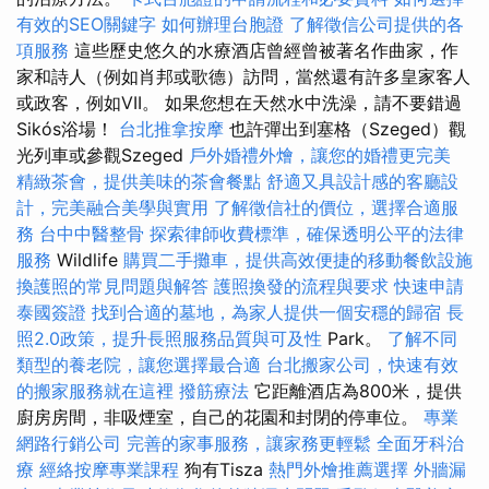
有效的SEO關鍵字
如何辦理台胞證
了解徵信公司提供的各
項服務
這些歷史悠久的水療酒店曾經曾被著名作曲家，作
家和詩人（例如肖邦或歌德）訪問，當然還有許多皇家客人
或政客，例如VII。 如果您想在天然水中洗澡，請不要錯過
Sikós浴場！
台北推拿按摩
也許彈出到塞格（Szeged）觀
光列車或參觀Szeged
戶外婚禮外燴，讓您的婚禮更完美
精緻茶會，提供美味的茶會餐點
舒適又具設計感的客廳設
計，完美融合美學與實用
了解徵信社的價位，選擇合適服
務
台中中醫整骨
探索律師收費標準，確保透明公平的法律
服務
Wildlife
購買二手攤車，提供高效便捷的移動餐飲設施
換護照的常見問題與解答
護照換發的流程與要求
快速申請
泰國簽證
找到合適的墓地，為家人提供一個安穩的歸宿
長
照2.0政策，提升長照服務品質與可及性
Park。
了解不同
類型的養老院，讓您選擇最合適
台北搬家公司，快速有效
的搬家服務就在這裡
撥筋療法
它距離酒店為800米，提供
廚房房間，非吸煙室，自己的花園和封閉的停車位。
專業
網路行銷公司
完善的家事服務，讓家務更輕鬆
全面牙科治
療
經絡按摩專業課程
狗有Tisza
熱門外燴推薦選擇
外牆漏