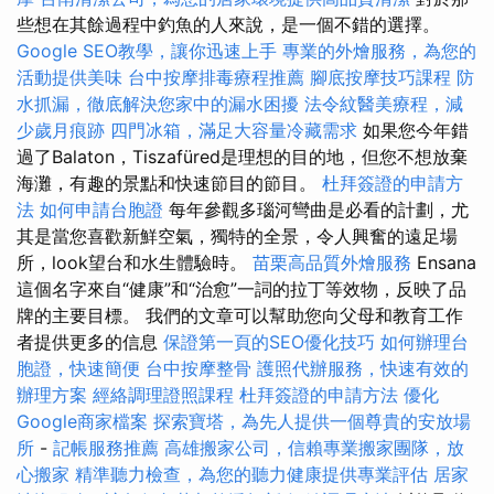
些想在其餘過程中釣魚的人來說，是一個不錯的選擇。
Google SEO教學，讓你迅速上手
專業的外燴服務，為您的
活動提供美味
台中按摩排毒療程推薦
腳底按摩技巧課程
防
水抓漏，徹底解決您家中的漏水困擾
法令紋醫美療程，減
少歲月痕跡
四門冰箱，滿足大容量冷藏需求
如果您今年錯
過了Balaton，Tiszafüred是理想的目的地，但您不想放棄
海灘，有趣的景點和快速節目的節目。
杜拜簽證的申請方
法
如何申請台胞證
每年參觀多瑙河彎曲是必看的計劃，尤
其是當您喜歡新鮮空氣，獨特的全景，令人興奮的遠足場
所，look望台和水生體驗時。
苗栗高品質外燴服務
Ensana
這個名字來自“健康”和“治愈”一詞的拉丁等效物，反映了品
牌的主要目標。 我們的文章可以幫助您向父母和教育工作
者提供更多的信息
保證第一頁的SEO優化技巧
如何辦理台
胞證，快速簡便
台中按摩整骨
護照代辦服務，快速有效的
辦理方案
經絡調理證照課程
杜拜簽證的申請方法
優化
Google商家檔案
探索寶塔，為先人提供一個尊貴的安放場
所
-
記帳服務推薦
高雄搬家公司，信賴專業搬家團隊，放
心搬家
精準聽力檢查，為您的聽力健康提供專業評估
居家