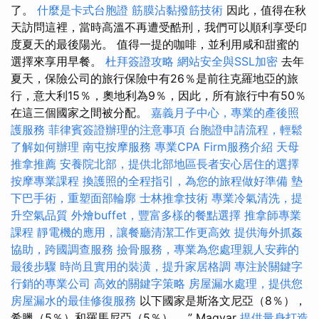
了。
什麼是卡式台胞證
筋膜沾黏撥筋技術
因此，值得在秋
天訪問這裡，當時高溫不再遭受酷刑，我們可以順利享受印
度夏天的最後陽光。 值得一提的咖啡，並利用咸和甜蜜的
選擇來享用早餐。
杜拜簽證攻略
網站安全與SSL加密
去年
夏天，保險公司的旅行保險中有26％是前往克羅地亞的旅
行，意大利15％，奧地利為9％，因此，所有旅行中有50％
在這三個國家之間被分配。
嘉義月子中心，專業的產後照
護服務
菲律賓簽證辦理的注意事項
台胞證申請流程，輕鬆
了解如何辦理
南屯按摩服務
專業CPA Firm服務介紹
天母
推拿推薦
安養院北部，提供北部地區長者安心居住的選擇
按摩專業課程
換護照的全程指引，為您的旅程做好準備
墊
下巴手術，重塑面部輪廓
士林推拿技術
專業冷氣清洗，提
升空氣品質
外燴buffet，豐富多樣的餐點選擇
推拿師專業
課程
靜電機的應用，讓餐廳清潔工作更高效
提供海外抓姦
協助，跨國調查服務
撿骨服務，專業為您處理親人安葬的
最後步驟
時尚且實用的裝潢，提升家居格調
專注於關鍵字
行銷的專業公司
高效的關鍵字策略
房屋漏水處理，提供您
房屋漏水的最佳修復服務
以下國家是斯洛文尼亞（8％），
希臘（5％）和羅馬尼亞（5％）。 ” Magyar
提供量身打造