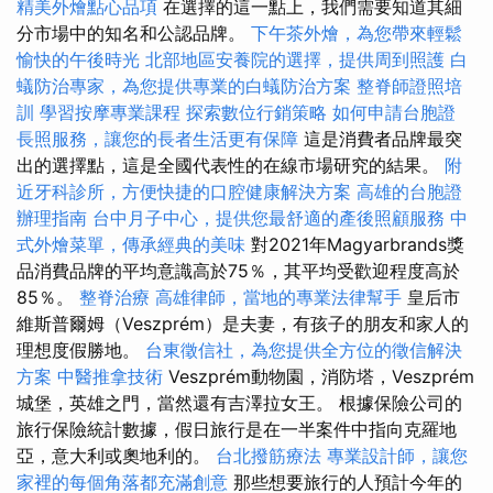
精美外燴點心品項
在選擇的這一點上，我們需要知道其細
分市場中的知名和公認品牌。
下午茶外燴，為您帶來輕鬆
愉快的午後時光
北部地區安養院的選擇，提供周到照護
白
蟻防治專家，為您提供專業的白蟻防治方案
整脊師證照培
訓
學習按摩專業課程
探索數位行銷策略
如何申請台胞證
長照服務，讓您的長者生活更有保障
這是消費者品牌最突
出的選擇點，這是全國代表性的在線市場研究的結果。
附
近牙科診所，方便快捷的口腔健康解決方案
高雄的台胞證
辦理指南
台中月子中心，提供您最舒適的產後照顧服務
中
式外燴菜單，傳承經典的美味
對2021年Magyarbrands獎
品消費品牌的平均意識高於75％，其平均受歡迎程度高於
85％。
整脊治療
高雄律師，當地的專業法律幫手
皇后市
維斯普爾姆（Veszprém）是夫妻，有孩子的朋友和家人的
理想度假勝地。
台東徵信社，為您提供全方位的徵信解決
方案
中醫推拿技術
Veszprém動物園，消防塔，Veszprém
城堡，英雄之門，當然還有吉澤拉女王。 根據保險公司的
旅行保險統計數據，假日旅行是在一半案件中指向克羅地
亞，意大利或奧地利的。
台北撥筋療法
專業設計師，讓您
家裡的每個角落都充滿創意
那些想要旅行的人預計今年的