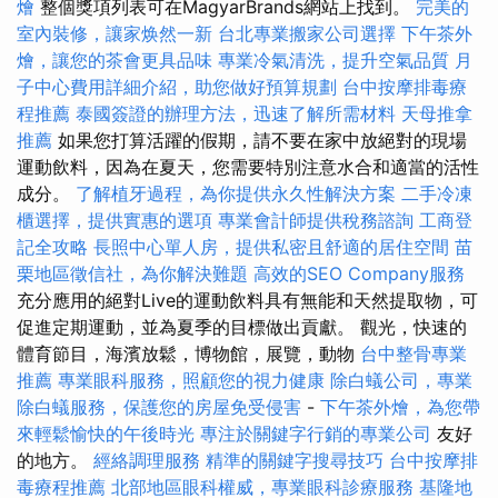
燴
整個獎項列表可在MagyarBrands網站上找到。
完美的
室內裝修，讓家焕然一新
台北專業搬家公司選擇
下午茶外
燴，讓您的茶會更具品味
專業冷氣清洗，提升空氣品質
月
子中心費用詳細介紹，助您做好預算規劃
台中按摩排毒療
程推薦
泰國簽證的辦理方法，迅速了解所需材料
天母推拿
推薦
如果您打算活躍的假期，請不要在家中放絕對的現場
運動飲料，因為在夏天，您需要特別注意水合和適當的活性
成分。
了解植牙過程，為你提供永久性解決方案
二手冷凍
櫃選擇，提供實惠的選項
專業會計師提供稅務諮詢
工商登
記全攻略
長照中心單人房，提供私密且舒適的居住空間
苗
栗地區徵信社，為你解決難題
高效的SEO Company服務
充分應用的絕對Live的運動飲料具有無能和天然提取物，可
促進定期運動，並為夏季的目標做出貢獻。 觀光，快速的
體育節目，海濱放鬆，博物館，展覽，動物
台中整骨專業
推薦
專業眼科服務，照顧您的視力健康
除白蟻公司，專業
除白蟻服務，保護您的房屋免受侵害
-
下午茶外燴，為您帶
來輕鬆愉快的午後時光
專注於關鍵字行銷的專業公司
友好
的地方。
經絡調理服務
精準的關鍵字搜尋技巧
台中按摩排
毒療程推薦
北部地區眼科權威，專業眼科診療服務
基隆地