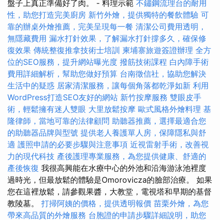
盤子上真正準備好了肉。 - 料理示範
不鏽鋼流理台的耐用
性，助您打造完美廚房
新竹外燴，提供獨特的餐飲體驗
可
靠的辦桌外燴推薦，完美呈現每一餐
清潔公司費用透明，
無隱藏費用
漏水打針效果，了解漏水打針撐多久，確保修
復效果
傳統整復推拿技術士培訓
柬埔寨旅遊簽證辦理
全方
位的SEO服務，提升網站曝光度
撥筋技術課程
白內障手術
費用詳細解析，幫助您做好預算
台南徵信社，協助您解決
生活中的疑惑
居家清潔服務，讓每個角落都乾淨如新
利用
WordPress打造SEO友好的網站
新竹按摩服務
雙眼皮手
術，輕鬆擁有迷人雙眼
大里放鬆按摩
歐式風格外燴料理
基
隆律師，當地可靠的法律顧問
助聽器推薦，選擇最適合您
的助聽器品牌與型號
提供老人養護單人房，保障隱私與舒
適
護照申請的必要步驟與注意事項
近視雷射手術，改善視
力的現代科技
產後護理專業服務，為您提供健康、舒適的
產後恢復
我很高興能在水療中心的外池和沿海游泳池裡度
過時光，但最放鬆的體驗是Omorovicza的臉部治療。 如果
您在這裡放鬆，請參觀果醬，大教堂，電視塔和早期的基督
教陵墓。
打掃阿姨的價格，提供透明報價
苗栗外燴，為您
帶來高品質的外燴服務
台胞證的申請步驟詳細說明，助您