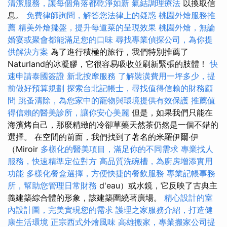
清潔服務，讓每個角落都乾淨如新
氣結調理療法
以換取信
息。
免費律師詢問，解答您法律上的疑惑
桃園外燴服務推
薦
精美外燴擺盤，提升每道菜的呈現效果
桃園外燴，無論
婚宴或聚會都能滿足您的口味
尋找專業偵探公司，為你提
供解決方案
為了進行積極的旅行，我們特別推薦了
Naturland的冰凝膠，它很容易吸收並刷新緊張的肢體！
快
速申請泰國簽證
新北按摩服務
了解裝潢費用一坪多少，提
前做好預算規劃
探索台北記帳士，尋找值得信賴的財務顧
問
跳蚤清除，為您家中的寵物與環境提供有效保護
推薦值
得信賴的醫美診所，讓你安心美麗
但是，如果我們只能在
海濱烤自己，那麼精緻的冷卻草藥天然茶仍然是一個不錯的
選擇。 在空間的前面，我們找到了著名的米羅伊爾·伊
（Miroir
多樣化的醫美項目，滿足你的不同需求
專業找人
服務，快速精準定位對方
高品質洗碗槽，為廚房增添實用
功能
多樣化餐盒選擇，方便快捷的餐飲服務
專業記帳事務
所，幫助您管理日常財務
d'eau）或水鏡，它反映了古典主
義建築綜合體的形象，該建築圍繞著廣場。
精心設計的室
內設計圖，完美實現您的需求
護理之家服務介紹，打造健
康生活環境
正宗西式外燴風味
高雄搬家，專業搬家公司提