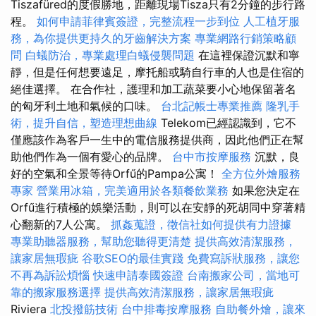
Tiszafüred的度假勝地，距離現場Tisza只有2分鐘的步行路
程。
如何申請菲律賓簽證，完整流程一步到位
人工植牙服
務，為你提供更持久的牙齒解決方案
專業網路行銷策略顧
問
白蟻防治，專業處理白蟻侵襲問題
在這裡保證沉默和寧
靜，但是任何想要遠足，摩托船或騎自行車的人也是住宿的
絕佳選擇。 在合作社，護理和加工蔬菜要小心地保留著名
的匈牙利土地和氣候的口味。
台北記帳士專業推薦
隆乳手
術，提升自信，塑造理想曲線
Telekom已經認識到，它不
僅應該作為客戶一生中的電信服務提供商，因此他們正在幫
助他們作為一個有愛心的品牌。
台中市按摩服務
沉默，良
好的空氣和全景等待Orfű的Pampa公寓！
全方位外燴服務
專家
營業用冰箱，完美適用於各類餐飲業務
如果您決定在
Orfű進行積極的娛樂活動，則可以在安靜的死胡同中穿著精
心翻新的7人公寓。
抓姦蒐證，徵信社如何提供有力證據
專業助聽器服務，幫助您聽得更清楚
提供高效清潔服務，
讓家居無瑕疵
谷歌SEO的最佳實踐
免費寫訴狀服務，讓您
不再為訴訟煩惱
快速申請泰國簽證
台南搬家公司，當地可
靠的搬家服務選擇
提供高效清潔服務，讓家居無瑕疵
Riviera
北投撥筋技術
台中排毒按摩服務
自助餐外燴，讓來