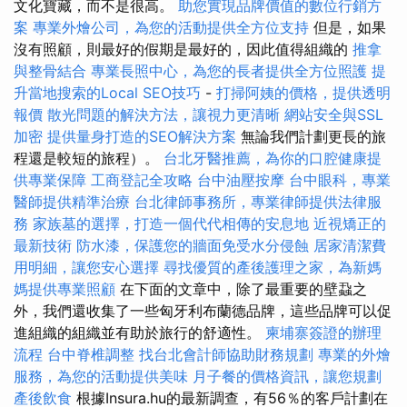
文化寶藏，而不是很高。
助您實現品牌價值的數位行銷方
案
專業外燴公司，為您的活動提供全方位支持
但是，如果
沒有照顧，則最好的假期是最好的，因此值得組織的
推拿
與整骨結合
專業長照中心，為您的長者提供全方位照護
提
升當地搜索的Local SEO技巧
-
打掃阿姨的價格，提供透明
報價
散光問題的解決方法，讓視力更清晰
網站安全與SSL
加密
提供量身打造的SEO解決方案
無論我們計劃更長的旅
程還是較短的旅程）。
台北牙醫推薦，為你的口腔健康提
供專業保障
工商登記全攻略
台中油壓按摩
台中眼科，專業
醫師提供精準治療
台北律師事務所，專業律師提供法律服
務
家族墓的選擇，打造一個代代相傳的安息地
近視矯正的
最新技術
防水漆，保護您的牆面免受水分侵蝕
居家清潔費
用明細，讓您安心選擇
尋找優質的產後護理之家，為新媽
媽提供專業照顧
在下面的文章中，除了最重要的壁蝨之
外，我們還收集了一些匈牙利布蘭德品牌，這些品牌可以促
進組織的組織並有助於旅行的舒適性。
柬埔寨簽證的辦理
流程
台中脊椎調整
找台北會計師協助財務規劃
專業的外燴
服務，為您的活動提供美味
月子餐的價格資訊，讓您規劃
產後飲食
根據Insura.hu的最新調查，有56％的客戶計劃在