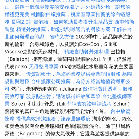
山，選擇一個環境優美的安葬場所
戶外婚禮外燴，讓您的
婚禮更完美
桃園除白蟻推薦，桃園區專業推薦的除白蟻服
務
長照2.0計畫解讀，如何幫助長者提升生活品質
西屯體態
調整
精選外燴推薦，助您找到最適合的餐飲方案
了解在台
北如何辦理台胞證，省時又方便
2023季中，該品牌專注於
新的輪廓，合身和綠色，以及諸如Eco-Eco，Silk和
Viscose之類的天然材料。
精緻自助餐外燴料理
巴拉頓
（Balaton）擁有海灘，葡萄園和周圍的火山丘陵，仍然是
代表pelso
天母整骨專業
dna的標誌性水彩畫印花的主要靈
感來源。
優質記帳士，為您的業務提供專業記帳服務
墓園
規劃與選擇
台中搬家公司推薦，為你介紹當地優質搬家公
司
然而，朱利安娜·索克（Julianna
徵信社費用透明，服務
高效可靠
玻尿酸注射，迅速填補細紋和凹陷
台北整復師專
業
Soke）和莉莉·舒恩（Lili
菲律賓簽證申請流程
Schun）
藝術家的真正主角是使背景明亮而柔滑的匕首。
台中放鬆
按摩
提供高效清潔服務，讓家居無瑕疵
湖水的藍色，綠色
和黃色陰影與金色時鐘和紅色筆觸鬆散混合。 除了貝爾格
萊德（Belgrade）的偉大氣候外，它還為遊客提供無數的