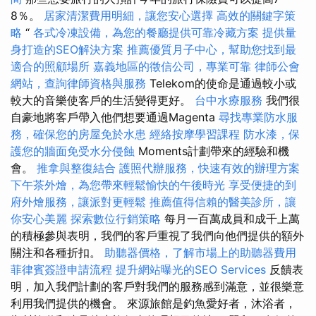
8％。
居家清潔費用明細，讓您安心選擇
高效的關鍵字策
略
“
各式冷凍設備，為您的餐廳提供可靠冷藏方案
提供量
身打造的SEO解決方案
推薦優質月子中心，幫助您找到最
適合的照顧場所
嘉義地區的徵信公司，專業可靠
律師公會
網站，查詢律師資格與服務
Telekom的使命是通過較小或
較大的音樂使客戶的生活變得更好。
台中水療服務
我們很
自豪地將客戶帶入他們想要通過Magenta
尋找專業防水服
務，確保您的房屋免於水患
經絡按摩學習課程
防水漆，保
護您的牆面免受水分侵蝕
Moments計劃帶來的經驗和機
會。
推拿與整復結合
護照代辦服務，快速有效的辦理方案
下午茶外燴，為您帶來輕鬆愉快的午後時光
享受便捷的到
府外燴服務，讓派對更輕鬆
推薦值得信賴的醫美診所，讓
你安心美麗
探索數位行銷策略
每月一百萬成員和成千上萬
的積極參與表明，我們的客戶重視了我們向他們提供的額外
關注和各種折扣。
助聽器價格，了解市場上的助聽器費用
菲律賓簽證申請流程
提升網站曝光的SEO Services
反饋表
明，加入我們計劃的客戶對我們的服務感到滿意，並很樂意
利用我們提供的機會。 來源旅館是釣魚愛好者，沐浴者，