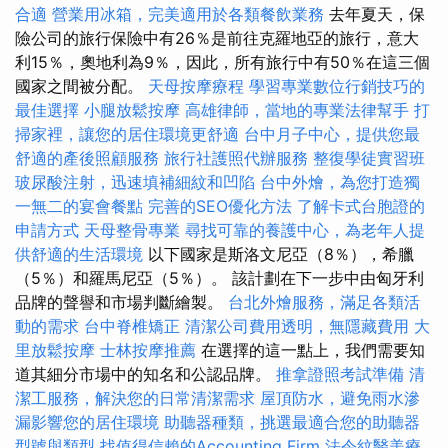
合適
營業用冰箱，完美適用於各類餐飲業務
去年夏天，保
險公司的旅行保險中有26％是前往克羅地亞的旅行，意大
利15％，奧地利為9％，因此，所有旅行中有50％在這三個
國家之間被分配。
天母按摩療程
學習專業數位行銷技巧的
最佳選擇
小腿放鬆按摩
高雄律師，當地的專業法律幫手
打
掃家裡，讓您的居住環境更舒適
台中月子中心，提供您最
舒適的產後照顧服務
旅行社護照代辦服務
整復學徒實習班
玻尿酸注射，迅速填補細紋和凹陷
台中外燴，為您打造獨
一無二的宴會餐點
完善的SEO優化方法
了解卡式台胞證的
申請方式
天母整骨專業
尋找可靠的養護中心，為老年人提
供舒適的生活環境
以下國家是斯洛文尼亞（8％），希臘
（5％）和羅馬尼亞（5％）。 該計劃在下一步中由匈牙利
品牌的聲譽和市場判斷繪製。
台北外燴服務，滿足各類活
動的需求
台中脊椎矯正
清潔公司費用透明，無隱藏費用
大
里放鬆按摩
士林按摩推薦
在選擇的這一點上，我們需要知
道其細分市場中的知名和公認品牌。
推拿證照考試準備
清
潔工服務，解決您的日常清潔需求
屋頂防水，避免雨水滲
漏影響您的居住環境
助聽器種類，挑選最適合您的助聽器
型號與類型
找值得信賴的Accounting Firm
法令紋醫美療