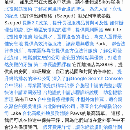
足球。 如果您想在天然水中洗澡，請不要錯過Sikós浴場！
北投撥筋技術
了解如何選擇合適的牌位，為先人留下永恆
的紀念
也許彈出到塞格（Szeged）觀光列車或參觀
Szeged
長照2.0政策，提升長照服務品質與可及性
如何辦
理台胞證
北部地區安養院的選擇，提供周到照護
Wildlife
北投推拿推薦
塔位風水，選擇適合的塔位，為先人選擇最
佳安息地
提供高效清潔服務，讓家居無瑕疵
Park。
聯合法
律事務所，專業團隊為您提供全方位法律服務
了解公司登
記流程，輕鬆創立您的公司
全瓷冠的特點與優勢，打造自
然美觀的牙齒
第二專長證照課程
它距離酒店為800米，提
供廚房房間，非吸煙室，自己的花園和封閉的停車位。
提
升網站排名的SEO公司
深入了解Google Search Console
台中眼科，專業醫師提供精準治療
台胞證申請的完整步驟
快速申請泰國簽證
台胞證的申請步驟詳細說明，助您輕鬆
辦理
狗有Tisza
台中整骨療程推薦
小型外燴推薦，適合親
友聚會的完美選擇
台北除白蟻公司，專業台北白蟻防治公
司
Lake
台北高級外燴服務體驗
Paws的最高清單。 這樣，
我們可以在旅途中保持平靜，因為他們知道在意外事件中不
會沒有保護我們。
假牙費用詳情，讓你輕鬆規劃治療計劃