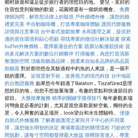
鄉村旅遊和遠足徒步旅行者的理想目的地。 嬰兒 - 友好的
住宿也受到寵物的歡迎，花園裡還有一個烘焙機會。
免費
律師詢問，解答您法律上的疑惑
戶外婚禮外燴，讓您的婚
禮更完美
半自動咖啡機，打造專業咖啡體驗
護照代辦服務
詳情與注意事項
台中泰式放鬆按摩
永和護理之家，提供舒
適的居住環境和貼心照顧
尋找專業的徵信社解決疑慮
探索
buffet外燴價格，選擇最適合的方案
筋膜沾黏撥筋技術
提
供多元解決方案的數位行銷夥伴
打掃服務，為您打造清新
整潔的空間
頂級助聽器品牌，挑選來自知名品牌的高品質
助聽器
對於那些想在其餘過程中釣魚的人來說，是一個不
錯的選擇。
近視雷射手術，改善視力的現代科技
台中地區
的台胞證服務
如果您今年錯過了Balaton，Tiszafüred是理
想的目的地，但您不想放棄海灘，有趣的景點和快速節目的
節目。
大雅按摩服務
精準的關鍵字搜尋技巧
每年參觀多瑙
河彎曲是必看的計劃，尤其是當您喜歡新鮮空氣，獨特的全
景，令人興奮的遠足場所，look望台和水生體驗時。
便捷
自助式外燴服務
了解產後護理之家與月子中心的不同選
擇，讓您做出明智的決定
柬埔寨簽證的辦理流程
巧妙的空
間規劃，讓每寸空間都發揮最大效益
除蟑除害達人，專業