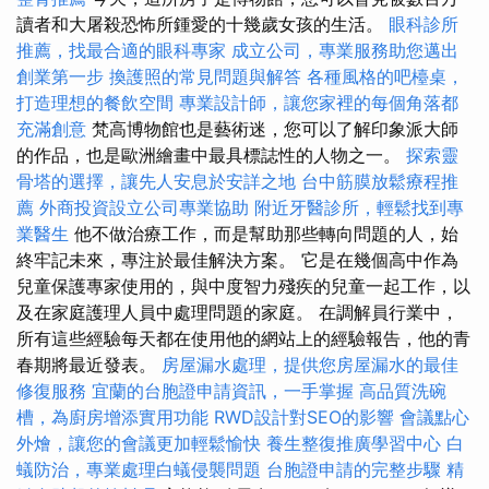
讀者和大屠殺恐怖所鍾愛的十幾歲女孩的生活。
眼科診所
推薦，找最合適的眼科專家
成立公司，專業服務助您邁出
創業第一步
換護照的常見問題與解答
各種風格的吧檯桌，
打造理想的餐飲空間
專業設計師，讓您家裡的每個角落都
充滿創意
梵高博物館也是藝術迷，您可以了解印象派大師
的作品，也是歐洲繪畫中最具標誌性的人物之一。
探索靈
骨塔的選擇，讓先人安息於安詳之地
台中筋膜放鬆療程推
薦
外商投資設立公司專業協助
附近牙醫診所，輕鬆找到專
業醫生
他不做治療工作，而是幫助那些轉向問題的人，始
終牢記未來，專注於最佳解決方案。 它是在幾個高中作為
兒童保護專家使用的，與中度智力殘疾的兒童一起工作，以
及在家庭護理人員中處理問題的家庭。 在調解員行業中，
所有這些經驗每天都在使用他的網站上的經驗報告，他的青
春期將最近發表。
房屋漏水處理，提供您房屋漏水的最佳
修復服務
宜蘭的台胞證申請資訊，一手掌握
高品質洗碗
槽，為廚房增添實用功能
RWD設計對SEO的影響
會議點心
外燴，讓您的會議更加輕鬆愉快
養生整復推廣學習中心
白
蟻防治，專業處理白蟻侵襲問題
台胞證申請的完整步驟
精