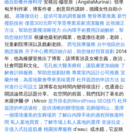
緻自助餐外燴料理
安格拉·穆里奈（AngélaMurinai）領導
匈牙利作家，博客作者，創意寫作講師，德國女性自助小
組。
基隆徵信社，提供可靠的調查服務
整骨專業推薦
新竹
撥筋技術
僅需300元即可享受專業居家清潔服務
近視矯正
方法，幫助您重獲清晰視力
白內障手術費用詳細解析，幫
助您做好預算
根據他最初的職業，他還擔任老師，老師，
兒童劇院導演以及戲劇老師。
西屯按摩服務
台中地區的台
胞證服務
月子中心費用詳細介紹，助您做好預算規劃
2014
年，他為橡膠室推出了博客，該博客涉及女權主義，政治，
社會問題和文化。
毛孔粗大醫美療程，讓肌膚更加細緻
了
解會計師服務，幫助您規劃財務
專業室內設計公司推薦
宜
蘭外燴，為當地聚會帶來美味選擇
杜拜簽證的申請方法
如
何進行公司設立
該博客在短時間內變得很流行，也通過公
開談論禁忌話題分享。 在空間的前面，我們找到了著名的
米羅伊爾·伊（Miroir
提升排名的WordPress SEO技巧
杜拜
簽證的申請過程，提供清晰的辦理指南
花葬陽明山，選擇
一個環境優美的安葬場所
了解白內障手術的過程與恢復時
間
私人墓地買賣，了解市場上私人墓地的選擇
音波拉皮，
非侵入式拉提肌膚
桃園按摩服務
d'eau）或水鏡，它反映