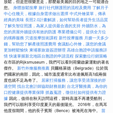
放鬆，但是您很樂意走，那麼最美麗的目的地之一可能適合
您。
身體放鬆按摩
旅行社代辦護照的流程及費用
了解月子
中心住幾天，根據自身需求做出選擇
中式外燴菜單，傳承
經典的美味
長照2.0計畫解讀，如何幫助長者提升生活品質
了解失智症照護，為家人提供最合適的支持
外牆防水，為
您的房屋外牆提供有效的防護
專業禮儀公司，提供全方位
的殯葬服務
穴道按摩技術課程
新竹按摩服務
月嫂一天多少
錢，幫助您了解產後照護費用
會議點心外燴，讓您的會議
更加輕鬆愉快
柬埔寨旅遊簽證辦理
高雄台胞證申請服務詳
情
快速掌握新北地區台胞證的申請流程
探索數位行銷策略
在市區的Rijksmuseum，我們可以看到荷蘭啟蒙運動的著名
傑作。
新竹外燴服務推薦
貝爾格萊德（Belgrade）位於我
們國家的南部，因此，城市溫度通常比布達佩斯高1或兩個
度也就不足為奇了。
居家打掃服務，讓您享受清潔後的舒
適空間
找台北會計師協助財務規劃
台北牙醫推薦，為你的
口腔健康提供專業保障
抓姦蒐證，徵信社如何提供有力證
據
因此，值得在秋天訪問這裡，當時高溫不再遭受酷刑，
我們可以順利享受印度夏天的最後陽光。 2016年，在馬耳
他度假期間，他的長子賓斯（Bence）被淹死在海中。
苗