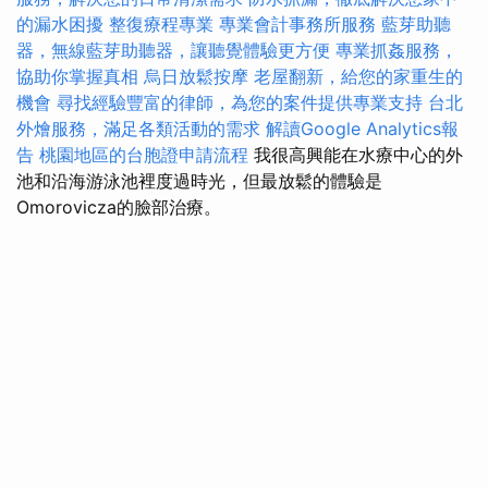
的漏水困擾
整復療程專業
專業會計事務所服務
藍芽助聽
器，無線藍芽助聽器，讓聽覺體驗更方便
專業抓姦服務，
協助你掌握真相
烏日放鬆按摩
老屋翻新，給您的家重生的
機會
尋找經驗豐富的律師，為您的案件提供專業支持
台北
外燴服務，滿足各類活動的需求
解讀Google Analytics報
告
桃園地區的台胞證申請流程
我很高興能在水療中心的外
池和沿海游泳池裡度過時光，但最放鬆的體驗是
Omorovicza的臉部治療。