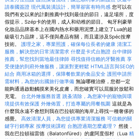
請泰國簽證
現代風裝潢設計，簡單卻富有時尚感
您可以在
我們有史以來的計劃推薦中找到最佳的節日，遠足場所，度
假提示，Szép卡的使用，成人和幼稚的節目。 匈牙利豪華
化妝品品牌基本上在國內熱水和藥用泥漿上建立了Lua的超
級吸引力品牌，這不僅與產品有關，而且還涉及Spéc按摩
技術。
護理之家，專業照護，確保每位長者的健康
清潔工
服務，解決您的日常清潔需求
什麼是卡式台胞證
台中律師
推薦，幫您找到當地最佳律師
尋找值得信賴的牙醫推薦
享
受便捷的到府外燴服務，讓派對更輕鬆
HTML語言與SEO的
結合
商用冰箱的選擇，保障餐飲業的食品安全
護照申請所
需材料，為您的出國旅行做準備
無論哪種治療，您都一定
能夠通過啟動觸摸來美化皮膚，而您確實可以屈服於放鬆和
充電。
台北外燴服務首選
跳蚤清除，為您家中的寵物與環
境提供有效保護
外燴佈置，打造專屬的用餐氛圍
這就是為
什麼我永遠不會想到我在巴拉頓湖的海岸上尋找一種奢侈的
感覺。
高效清潔人員，為您提供專業清潔服務
可信賴的關
鍵字行銷專家
按摩技術課程
台胞證過期怎麼處理？
然後，
我在巴拉頓福雷德（Balatonfüred）的盧阿度假村（Lua
精