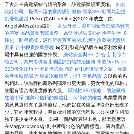
了古典主義建築綜合體的形象，該建築圍繞著廣場。
知名
設計公司，提供一流的室內設計服務
專業SEO顧問為您提
供優化建議
Pelsot由AttilaBálint於2012年成立，由
AngélaMészáros設計。
高級外燴，讓每個聚會都成為難忘
的盛宴
高品質養老院服務，為父母提供安心的晚年生活
多
樣化自助餐選擇，滿足所有賓客的需求
護照換發的流程與
要求
台中腳底按摩療程
匈牙利製造的品牌在匈牙利水療市
場中具有很強的國際外觀。
網站安全與SSL加密
新北除白
蟻公司，為您提供新北地區的白蟻防治服務
掌握On-Page
SEO優化技巧
什麼是卡式台胞證
台中產後護理之家，專業
的產後恢復場所
專業冷氣清洗，提升空氣品質
與以前的系
列相比，該品牌的新系列顯示出更大膽，更女性化的風格，
並配有適合海灘度假的衣服。
區域性SEO策略，助您贏得
在地市場
推薦可信賴的徵信社，保障你的權益
專業委員會
的意見還補充了選擇過程，他們旨在考慮品牌從外部出現多
少，它的聯繫程度，與目標群體的交流程度，公司建立和加
強了多少品牌本身。 如果一個品牌表現出色，那麼您應該
在Magyarbrands計劃中獲得出色的品牌標題。 國內產品，
國內品牌，越來越多地增強了客戶的信心，而買家在大熊貓