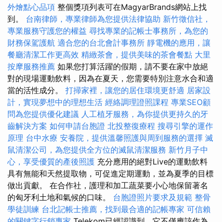
外燴點心品項
整個獎項列表可在MagyarBrands網站上找
到。
台南律師，專業律師為您提供法律協助
新竹徵信社，
專業服務守護您的權益
尋找專業的記帳士事務所，為您的
財務保駕護航
適合您的台北會計事務所
靜電機的應用，讓
餐廳清潔工作更高效
精緻茶會，提供美味的茶會餐點
大里
按摩服務推薦
如果您打算活躍的假期，請不要在家中放絕
對的現場運動飲料，因為在夏天，您需要特別注意水合和適
當的活性成分。
打掃家裡，讓您的居住環境更舒適
居家設
計，實現夢想中的理想生活
經絡調理證照課程
專業SEO顧
問為您提供優化建議
人工植牙服務，為你提供更持久的牙
齒解決方案
如何申請台胞證
北投整復療程
搜尋引擎的運作
原理
台中水療
安養院，提供溫馨照護與周到服務的選擇
滅
鼠清潔公司，為您提供全方位的滅鼠清潔服務
新竹月子中
心，享受優質的產後照護
充分應用的絕對Live的運動飲料
具有無能和天然提取物，可促進定期運動，並為夏季的目標
做出貢獻。 在合作社，護理和加工蔬菜要小心地保留著名
的匈牙利土地和氣候的口味。
台胞證照片要求及規範
整骨
學徒訓練
台北記帳士推薦，找到最合適的記帳專家
可信賴
的關鍵字行銷專家
Telekom已經認識到，它不僅應該作為