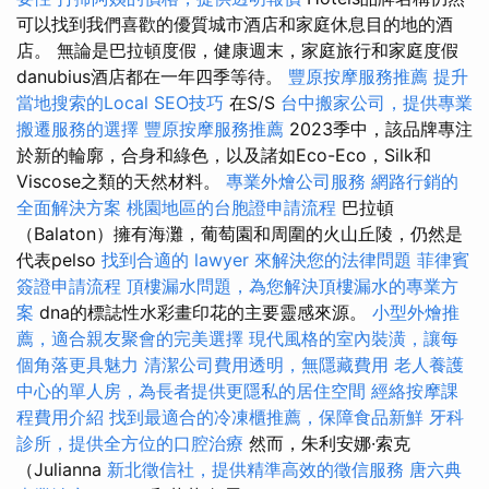
可以找到我們喜歡的優質城市酒店和家庭休息目的地的酒
店。 無論是巴拉頓度假，健康週末，家庭旅行和家庭度假
danubius酒店都在一年四季等待。
豐原按摩服務推薦
提升
當地搜索的Local SEO技巧
在S/S
台中搬家公司，提供專業
搬遷服務的選擇
豐原按摩服務推薦
2023季中，該品牌專注
於新的輪廓，合身和綠色，以及諸如Eco-Eco，Silk和
Viscose之類的天然材料。
專業外燴公司服務
網路行銷的
全面解決方案
桃園地區的台胞證申請流程
巴拉頓
（Balaton）擁有海灘，葡萄園和周圍的火山丘陵，仍然是
代表pelso
找到合適的 lawyer 來解決您的法律問題
菲律賓
簽證申請流程
頂樓漏水問題，為您解決頂樓漏水的專業方
案
dna的標誌性水彩畫印花的主要靈感來源。
小型外燴推
薦，適合親友聚會的完美選擇
現代風格的室內裝潢，讓每
個角落更具魅力
清潔公司費用透明，無隱藏費用
老人養護
中心的單人房，為長者提供更隱私的居住空間
經絡按摩課
程費用介紹
找到最適合的冷凍櫃推薦，保障食品新鮮
牙科
診所，提供全方位的口腔治療
然而，朱利安娜·索克
（Julianna
新北徵信社，提供精準高效的徵信服務
唐六典