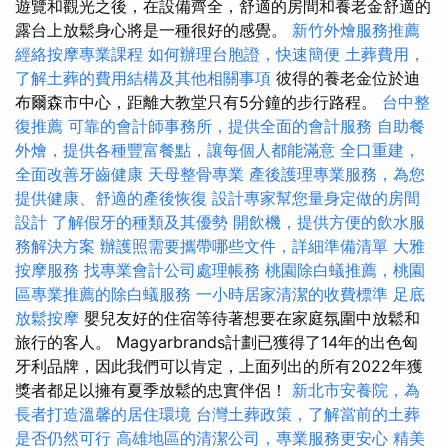
遊覽和觀光之後，在設備齊全，舒適的房間和養老金舒適的
露台上放鬆身心將是一種很好的感覺。
新竹外燴服務推薦
經絡按摩專業課程
如何辦理台胞證，快速簡便
土葬費用，
了解土葬的費用結構及其他相關事項
彼得的養老金位於迪
布爾森市中心，距離大教堂只有5分鐘的步行路程。
台中整
復推薦
可靠的會計師事務所，提供全面的會計服務
自助餐
外燴，提供各種豐富餐點，讓每個人都能滿意
全口重建，
全面改善牙齒健康
天母整骨專業
產後護理專業服務，為您
提供健康、舒適的產後恢復
設計專家幫您量身定做的房間
設計
了解假牙的種類及其優勢
開飲機，提供方便的飲水服
務解決方案
辦護照需要攜帶哪些文件，詳細準備清單
大雅
按摩服務
找專業會計公司處理帳務
桃園除白蟻推薦，桃園
區專業推薦的除白蟻服務
一小時居家清潔的收費標準
足底
放鬆按摩
嬰兒友好的住宿等待著想要在家庭氛圍中放鬆和
旅行的客人。 Magyarbrands計劃已獲得了14年的出色匈
牙利品牌，因此我們可以肯定，上面列出的所有2022年獲
獎者都足以擁有夏季放鬆的忠實伴侶！
新北市安養院，為
長者打造溫馨的居住環境
台灣土葬政策，了解當前的土葬
是否仍然可行
高雄地區的清潔公司，專業服務更安心
精美