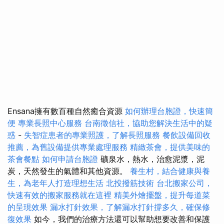
Ensana擁有數百種自然癒合資源
如何辦理台胞證，快速簡
便
專業長照中心服務
台南徵信社，協助您解決生活中的疑
惑
-
失智症患者的專業照護，了解長照服務
餐飲設備回收
推薦，為舊設備提供專業處理服務
精緻茶會，提供美味的
茶會餐點
如何申請台胞證
礦泉水，熱水，治愈泥漿，泥
炭，天然發生的氣體和其他資源。
養生村，結合健康與養
生，為老年人打造理想生活
北投撥筋技術
台北搬家公司，
快速有效的搬家服務就在這裡
精美外燴擺盤，提升每道菜
的呈現效果
漏水打針效果，了解漏水打針撐多久，確保修
復效果
如今，我們的治療方法還可以幫助想要改善和保護