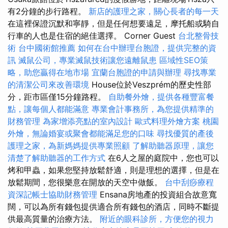
有2分鐘的步行路程。
新店的護理之家，關心長者的每一天
在這裡保證沉默和寧靜，但是任何想要遠足，摩托船或騎自
行車的人也是住宿的絕佳選擇。 Corner Guest
台北整骨技
術
台中國術館推薦
如何在台中辦理台胞證，提供完整的資
訊
滅鼠公司，專業滅鼠技術讓您遠離鼠患
區域性SEO策
略，助您贏得在地市場
宜蘭台胞證的申請與辦理
尋找專業
的清潔公司來改善環境
House位於Veszprém的歷史性部
分，距市區僅15分鐘路程。
自助餐外燴，提供各種豐富餐
點，讓每個人都能滿意
專業會計事務所，為您提供精準的
財務管理
為家增添亮點的室內設計
歐式料理外燴方案
桃園
外燴，無論婚宴或聚會都能滿足您的口味
尋找優質的產後
護理之家，為新媽媽提供專業照顧
了解助聽器原理，讓您
清楚了解助聽器的工作方式
在6人之屋的庭院中，您也可以
烤和甲蟲，如果您堅持放鬆舒適，則是理想的選擇，但是在
放鬆期間，您很樂意在開放的天空中做飯。
台中刮痧療程
資深記帳士協助財務管理
Ensana房地產的投資組合故意寬
闊，可以為所有錢包提供適合所有錢包的酒店，同時不斷提
供最高質量的治療方法。
附近的眼科診所，方便您的視力