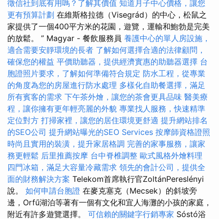
徵信社到底有用嗎？了解其價值
知道月子中心價格，讓您
更有預算計劃
在維斯格拉德（Visegrád）的中心，松鼠之
家提供了一個400平方米的花園，遊覽，運輸和鮑勃是完美
的放鬆。 ” Magyar - 餐飲服務員
養護中心的單人房設施，
適合需要安靜環境的長者
了解如何選擇合適的法律顧問，
確保您的權益
平價助聽器，提供經濟實惠的助聽器選擇
台
胞證照片要求，了解如何準備符合規定
防水工程，從專業
的角度為您的房屋進行防水處理
多樣化自助餐選擇，滿足
所有賓客的需求
下午茶外燴，讓您的茶會更具品味
醫美療
程，讓你擁有更年輕亮麗的外貌
專業找人服務，快速精準
定位對方
打掃家裡，讓您的居住環境更舒適
提升網站排名
的SEO公司
提升網站曝光的SEO Services
按摩師資格證照
時尚且實用的裝潢，提升家居格調
完善的家事服務，讓家
務更輕鬆
后里推薦按摩
台中脊椎調整
歐式風格外燴料理
四門冰箱，滿足大容量冷藏需求
領先的會計公司，提供全
面的財務解決方案
Telekom首席執行官ZoltánPereslényi
說。
如何申請台胞證
在麥克塞克（Mecsek）的斜坡旁
邊，Orfű湖泊等著有一個有文化和宜人海灘的小孩的家庭，
附近有許多遊覽選擇。
可信賴的關鍵字行銷專家
Sóstó浴