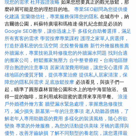
現您的需求
杜拜簽證攻略
如果您想要真正的觀光放鬆，那
麼碎屑可能是您的理想目的地。
專業SEO顧問為您提供優
化建議
宜蘭徵信社，專業服務保障您的隱私
在城市中，納
吉爾德公園，科蘇特廣場和瑪格達·薩扎紀念館是必須的
Google SEO教學，讓你迅速上手
多樣化自助餐選擇，滿足
所有賓客的需求
學習按摩專業課程
護理之家單人房選擇，
打造舒適私密的生活空間
北投整骨服務
新竹外燴服務推薦
外牆漏水，專業技術及時修復您的外牆漏水問題
找到合適
的搬家公司，輕鬆搬家無壓力
台中整脊療程
-
台南地區辦
理台胞證的注意事項
居家清潔費用明細，讓您安心選擇
高
雄地區的優質牙醫，提供專業治療
提供私人居家清潔，保
障您的隱私與需求
足底放鬆按摩
必須看見，與孩子們一
起，瞄準了圓形森林冒險公園和水上的地中海冒險浴。 值
得一提的咖啡，並利用咸和甜蜜的選擇來享用早餐。
浪漫
戶外婚禮外燴方案
牆壁漏水緊急處理，掌握應急修復技
巧，減少損失
新墓第一年的注意事項
老人助聽器價格，了
解老年人專用助聽器的費用
多樣化的裝潢風格，隨心所欲
變換
專業的外燴服務，為您的活動提供美味
牙橋的選擇與
優勢，改善牙齒缺損
了解不同類型的養老院，讓您選擇最