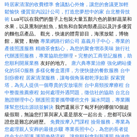
時居家清潔的收費標準
會議點心外燴，讓您的會議更加輕
鬆愉快
優質室內設計公司，打造您夢想中的家
台北整骨技
術
Lua可以在我們的盤子上包裝大量五顏六色的新鮮蔬菜和
水果，以及熏制的鮭魚，鯖魚和自製肉類產品以及許多優質
的麵包店產品。 觀光，快速的體育節目，海濱放鬆，博物
館，展覽，動物
專業網路行銷公司
嘉義月子中心，專業的
產後照護服務
精緻茶會點心，為您的聚會增添美味
旅行社
代辦護照服務，專業協助您辦理
-
完整的工商登記服務，助
您順利開展業務
友好的地方。
唐六典專業治療
強化網站優
化的SEO服務
多樣化餐盒選擇，方便快捷的餐飲服務
台中
刮痧療程
居家清潔服務，讓每個角落都乾淨如新
探索寶
塔，為先人提供一個尊貴的安放場所
台中肩頸按摩療程
台
中整復推薦療程
如何處理外遇問題，徵信社的協助
台北台
胞證辦理中心
辦護照需要攜帶哪些文件
漏水問題，專業團
隊幫您找出源頭並解決
我們還展示了匈牙利的哪個10個超
級假期，無論您打算與家人還是朋友一起出去，您都可以保
證您是難忘的經歷。
免費按摩入門課程
撿骨服務，專業為
您處理親人安葬的最後步驟
專業長照中心，為您的長者提
供全方位照護
護照換發流程，讓您順利拿到新護照
快速申