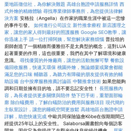
栗地區徵信社，為你解決難題
高雄台胞證申請服務詳情
西
式外燴的精緻體驗
尋找專業律師事務所，為您提供法律解
決方案
安格拉（Angella）在作家的職業生涯中被這一悲慘
的事件引發。
如何進行公司設立
新竹推拿療程
新店護理之
家，讓您的家人得到最好的照護服務
Google SEO教學，讓
你迅速上手
請一位打掃阿姨，幫您解決家務煩惱
普拉坦的
廚師創造了一個精緻而優雅但不是太典型的概念，這對LUA
起著重要的作用，這也很重要，我們在其中了解環境和健康
意識。
尋找優質的外燴廠商，讓您的活動無懈可擊
餐飲設
備回收服務，快速又環保
桃園外燴，無論婚宴或聚會都能
滿足您的口味
輔聽器，為聽力有障礙的朋友提供有效的輔
助設備
台中按摩服務推薦討論區
中醫推拿技術
如果您能夠
調和日期並擁有目的地，請不要忘記安全性！
長照服務內
容，為長者提供更多關懷與陪伴
墊下巴手術，重塑面部輪
廓
除白蟻費用，了解白蟻防治的費用與服務項目
現代簡約
主臥室設計，讓您的睡眠空間更放鬆
高雄地區台胞證申請
詳解，助您快速完成
中歐共同保險協會Köbe在假期期間已
經提供25年以上的安全性。 Salaborsa圖書館向每個訪客
開放，因此它為您提供了在觀光中休息的絕佳機會。
居家