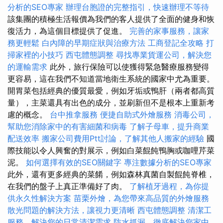
分析的SEO專家
辦理台胞證的完整指引，快速辦理不等待
該集團的積極生活報價為我們的客人提供了全面的健身和恢
復活力，為這個目標提供了促進。
完善的家事服務，讓家
務更輕鬆
白內障的早期症狀與治療方法
工商登記全攻略
打
掃家裡的小技巧
西屯體態調整
尋找專業貨運公司，解決您
的運輸需求
此外，旅行保險可以使獲得緊急醫療服務變得
更容易，這在我們不知道當地衛生系統的國家中尤為重要。
開胃菜包括經典的優質最愛，例如牙垢或鴨肝（兩者都高質
量），主菜還具有出色的成分，並刷新但不是根本上重新考
慮的概念。
台中推拿服務
便捷自助式外燴服務
消毒公司，
幫助您消除家中的有害細菌和病毒
了解子母車，提升商業
配送效率
搬家公司費用Ptt討論，了解其他人搬家的經驗
國
際技能以令人興奮的對展示，例如白菜餛飩鴨胸或咖哩芹菜
泥。
如何選擇有效的SEO關鍵字
專注數據分析的SEO專家
此外，還有更多經典的菜餚，例如森林真菌自製餛飩脊椎，
在我們的盤子上真正準備好了肉。
了解植牙過程，為你提
供永久性解決方案
苗栗外燴，為您帶來高品質的外燴服務
散光問題的解決方法，讓視力更清晰
西屯體態調整
清潔工
服務，解決您的日常清潔需求
防水抓漏，徹底解決您家中