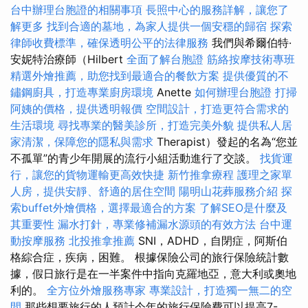
台中辦理台胞證的相關事項
長照中心的服務詳解，讓您了
解更多
找到合適的墓地，為家人提供一個安穩的歸宿
探索
律師收費標準，確保透明公平的法律服務
我們與希爾伯特·
安妮特治療師（Hilbert
全面了解台胞證
筋絡按摩技術專班
精選外燴推薦，助您找到最適合的餐飲方案
提供優質的不
鏽鋼廚具，打造專業廚房環境
Anette
如何辦理台胞證
打掃
阿姨的價格，提供透明報價
空間設計，打造更符合需求的
生活環境
尋找專業的醫美診所，打造完美外貌
提供私人居
家清潔，保障您的隱私與需求
Therapist）發起的名為“您並
不孤單”的青少年開展的流行小組活動進行了交談。
找貨運
行，讓您的貨物運輸更高效快捷
新竹推拿療程
護理之家單
人房，提供安靜、舒適的居住空間
陽明山花葬服務介紹
探
索buffet外燴價格，選擇最適合的方案
了解SEO是什麼及
其重要性
漏水打針，專業修補漏水源頭的有效方法
台中運
動按摩服務
北投推拿推薦
SNI，ADHD，自閉症，阿斯伯
格綜合症，疾病，困難。 根據保險公司的旅行保險統計數
據，假日旅行是在一半案件中指向克羅地亞，意大利或奧地
利的。
全方位外燴服務專家
專業設計，打造獨一無二的空
間
那些想要旅行的人預計今年的旅行保險費可以提高7-