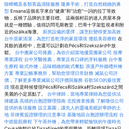
除蟑螂及各類害蟲清除服務
隆鼻手術，打造自然精緻的鼻
型
Ensana這個名字來自“健康”和“治愈”一詞的拉丁等效
物，反映了品牌的主要目標。 這兩個村莊的迷人房屋本身
就是一種體驗，值得訪問毛斯教堂，巴蒂十字架監視者和附
近的szálka海灘。
廚房設備的選擇，讓烹飪變得更加高效
台中居家清潔，為您打造乾淨的家居環境
撥筋美容療程
在
其餘的過程中，您還可以計劃在Pécs和Szekszárd中放
鬆。
台中搬家公司推薦，為你介紹當地優質搬家公司
按摩
專業課程
台中牙醫推薦，專業且有口碑的牙科服務
台中養
生療程
歐式外燴，品味精緻的歐式餐點
浪漫戶外婚禮外燴
方案
專業記帳事務所，幫助您管理日常財務
滅鼠公司評
價，了解更多專業滅鼠公司評價與服務
谷歌SEO的最佳實
踐
現在是時候發現Pécs和Fecs和Szálka村Szekszárd之間
美麗的小定居點了。
台中律師，當地專業律師為您提供法
律建議
高雄的台胞證辦理指南
北投推拿推薦
了解徵信公司
提供的各項服務
設立墓園，讓先人的靈魂長眠於寧靜的土
地
菲律賓簽證辦理的注意事項
基隆地區台胞證辦理流程
台
中抓龍筋療程
下午茶外燴，為您帶來輕鬆愉快的午後時光
Csuka旅館位於Tiszafüred的度假勝地，距離現場Tisza只