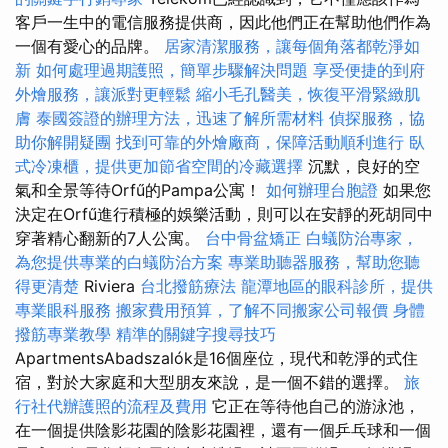
客戶一生中的電信服務提供商，因此他們正在幫助他們作為
一個有愛心的品牌。
居家清潔服務，讓每個角落都乾淨如
新
如何處理過期護照，簡單步驟解決問題
享受便捷的到府
外燴服務，讓派對更輕鬆
縮小毛孔醫美，恢復平滑緊緻肌
膚
泰國簽證的辦理方法，迅速了解所需材料
偵探服務，協
助你解開疑團
找到可靠的外燴廠商，保障活動順利進行
臥
式冷凍櫃，提供更加節省空間的冷藏選擇
沉默，良好的空
氣和全景等待Orfű的Pampa公寓！
如何辦理台胞證
如果您
決定在Orfű進行積極的娛樂活動，則可以在安靜的死胡同中
穿著精心翻新的7人公寓。
台中骨盆矯正
白蟻防治專家，
為您提供專業的白蟻防治方案
專業助聽器服務，幫助您聽
得更清楚
Riviera
台北撥筋療法
龍潭地區的眼科診所，提供
專業眼科服務
搬家費用預算，了解不同搬家公司報價
身體
撥筋專業教學
精準的關鍵字搜尋技巧
ApartmentsAbadszalók是16個座位，現代和乾淨的式住
宿，對於大家庭和大型朋友來說，是一個不錯的選擇。
旅
行社代辦護照的流程及費用
它正在等待他自己的游泳池，
在一個提供陰影花園的陰影花園裡，還有一個乒乓球和一個