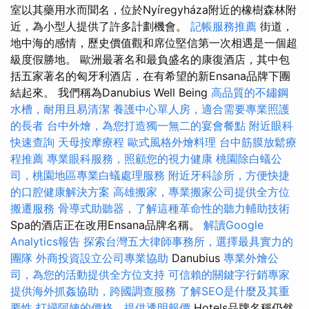
室以其藥用水而聞名，位於Nyíregyháza附近的橡樹森林附
近，為小型人提供了許多計劃機會。
記帳服務推薦
街道，
地中海的感情，歷史價值觀和席位堅信第一次相遇是一個超
級度假勝地。 歐洲最著名和最負盛名的康復酒店，其中包
括五家著名的匈牙利酒店，在有希望的新Ensana品牌下團
結起來。 我們稱為Danubius Well Being
高品質的不鏽鋼
水槽，耐用且易清潔
養護中心單人房，適合需要專業照護
的長者
台中外燴，為您打造獨一無二的宴會餐點
附近眼科
快速查詢
天母按摩療程
歐式風格外燴料理
台中筋膜放鬆療
程推薦
專業眼科服務，照顧您的視力健康
桃園除白蟻公
司，桃園地區專業白蟻處理服務
附近牙科診所，方便快捷
的口腔健康解決方案
高雄搬家，專業搬家公司提供全方位
搬遷服務
骨導式助聽器，了解這種革命性的聽力輔助技術
Spa的酒店正在改用Ensana品牌名稱。
解讀Google
Analytics報告
探索台灣五大律師事務所，選擇最具實力的
團隊
外商投資設立公司專業協助
Danubius
專業外燴公
司，為您的活動提供全方位支持
可信賴的關鍵字行銷專家
提供海外抓姦協助，跨國調查服務
了解SEO是什麼及其重
要性
打掃阿姨的價格，提供透明報價
Hotels品牌名稱仍然