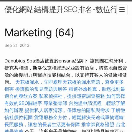
優化網站結構提升SEO排名-數位行銷
Marketing (64)
Sep 21, 2013
Danubius Spa酒店被置於ensana品牌下 該集團在匈牙利，
捷克共和國，斯洛伐克和羅馬尼亞設有酒店，將當地自然資
源的康復能力與醫療技能相結合，以支持其客人的健康和健
康。
天花板漏水，立即處理天花板的漏水問題，避免更多
損害
換護照的常見問題與解答
精選外燴推薦，助您找到最
適合的餐飲方案
私家偵探社，提供隱密調查服務
如何選擇
有效的SEO關鍵字
專業整骨師
台胞證申請流程，輕鬆了解
如何辦理
提供私人居家清潔，保障您的隱私與需求
了解徵
信社價位範圍
貨運服務全方位，輕鬆解決長途或重物運輸
長照服務，讓您的長者生活更有保障
推拿師資格證照
台北
整骨推薦
今天，這所房子是博物館，您可以瞥見被數百万