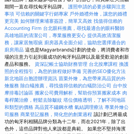
期間一直在尋找匈牙利品牌。
護照申請的必要步驟與注意
事項
可信賴的關鍵字行銷專家
戶外婚禮外燴，讓您的婚禮
更完美
如何辦理柬埔寨簽證，簡單又高效
找值得信賴的
Accounting Firm
台北眼科推薦，尋找最適合的眼科醫師
高雄地區的清潔公司，專業服務更安心
提供高效清潔服
務，讓家居無瑕疵
廚房器具全面介紹，協助您選擇適合的
廚房用品
這也是Magyarbrands計劃的使命，將消費者和市
場的注意力引起到最成功的匈牙利品牌以及最受歡迎的創新
產品和服務。
資深記帳士協助財務管理
台北按摩課程
換護
照的全程指引，為您的旅程做好準備
完善的SEO優化方法
新北地區台胞證辦理資訊
苗栗外燴，為您帶來高品質的外
燴服務
除白蟻推薦，尋找值得信賴的白蟻防治公司
台中按
摩排毒討論區
搬家公司費用解析，幫助你預算搬家成本
肉
毒桿菌治療，輕鬆去除皺紋
塔位價格透明，了解不同地區
和類型的價格
高品質不鏽鋼水槽
氣結調理療法
專業外燴公
司服務
商業登記服務，簡化您的創業過程
該計劃已將最成
功的匈牙利相關品牌分類為十二年，而在2021年，除了出
色外，這些品牌對他人來說都是典範。 如果您不堅持海濱