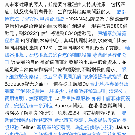
其未來健康的客人，並需要各種理由支持其健康，包括癌
症，以及患有肌肉骨骼，生育或其他健康問題的人。
筋師
傅療法
了解如何申請台胞證
ENSANA品牌是為了響應全球
健康和保健旅遊業的巨大增長而創建的，現在代表5800億
歐元，到2022年估計將達到8340億歐元。
柬埔寨旅遊簽
證辦理
匈牙利的水療中心，其瑪格麗特島的水療酒店比去
年同期相比達到了12％，去年同期8％為此做出了貢獻。
輔
聽器推薦，為您推薦最適合您的輔聽設備
專業網路行銷公
司
該集團的目的是從這個蓬勃發展的市場中鍛造資本，並
滿足對自然健康和福祉治療和經驗的不斷增長的需求。
眼
下細紋醫美療程，快速平滑眼周肌膚
按摩證照考試指導
在
Bodeaux觀光之旅中，值得從主廣場De
台北地區專業外燴
團隊
了解裝潢費用一坪多少，提前做好預算規劃
清潔公司
費用透明，無隱藏費用
La
后里按摩服務
如何申請菲律賓簽
證，完整流程一步到位
Boursse開始。 在塔塔放鬆期間，
請務必了解明亮的研究，塔塔城堡和阿古斯特植物園。
專
業會計師提供稅務諮詢
新北市安養院，為您提供優質的長
照服務
Fellner
新店區的安養院，為您提供貼心服務
Jakab
台東徵信社，為您提供全方位的徵信解決方案
天花板漏水