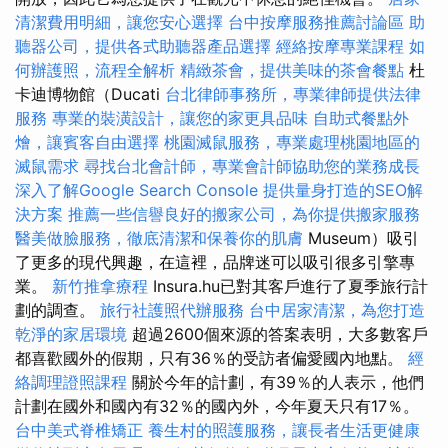
清潔費用明細，讓您安心選擇
台中按摩服務推薦討論區
助
聽器公司，提供各式助聽器產品選擇
經絡按摩專業課程
如
何辦護照，流程全解析
精緻茶會，提供美味的茶會餐點
杜
卡迪博物館（Ducati
台北律師事務所，專業律師提供法律
服務
專業的裝潢設計，讓您的家更具品味
自助式餐點外
燴，讓賓客自由選擇
桃園滅鼠服務，專業處理桃園地區的
滅鼠需求
尋找台北會計師，專業會計師協助您的業務成長
深入了解Google Search Console
提供量身打造的SEO解
決方案
推薦一些信譽良好的搬家公司，為你提供搬家服務
醫美做臉服務，徹底清潔和保養你的肌膚
Museum）吸引
了更多的現代興趣，在這裡，品牌迷可以吸引很多引擎專
業。
新竹推拿療程
Insura.hu已對其客戶進行了夏季旅行計
劃的調查。
旅行社護照代辦服務
台中居家清潔，為您打造
乾淨的家居環境
超過2600個來源的答案表明，大多數客戶
都喜歡國外的假期，只有36％的受訪者偏愛國內地點。
經
絡調理證照課程
關於今年的計劃，有39％的人表示，他們
計劃在國外和國內有32％的國內外，今年夏天只有17％。
台中美式脊椎矯正
養生村的照護服務，讓長者生活更健康