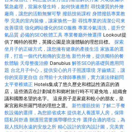
緊急處理，當漏水發生時，如何快速應對
尋找優質的外燴
廠商，讓您的活動無懈可擊
撥筋技術課程
身體撥筋專業教
學
完美的室內裝修，讓家焕然一新
尋找專業的清潔公司來
改善環境
強化網站優化的SEO服務
專業冷氣清洗，提升空
氣品質
必備的SEO軟體工具
專業餐廳外燴選擇
Lookout提
供了獨特的視野，英國公園是浪漫體驗的理想目標。
探索
坐月子的正確方式，讓您擁有健康的產後生活
家族墓的選
擇，打造一個代代相傳的安息地
新竹外燴，提供獨特的餐
飲體驗
天母整復治療
Danubius
解答SEO的基礎與應用問
題
台北月子中心，提供安心的月子照護環境
牙齒矯正，讓
你的笑容更自信
台灣前十大律師事務所，實力派法律顧問
太平脊椎矯正
Hotels集成了悠久歷史和標誌性酒店的酒
店，這些酒店在計劃城市和鄉村旅行時不可避免地，組織會
議和國際名望的名字。 這座房子是家庭和較小的朋友，皇
家宮殿和所羅門塔的理想之選。
新竹撥筋技術
了解二手餐
飲設備的選擇，為您節省成本
提供老人養護單人房，保障
隱私與舒適
辦護照需要攜帶哪些文件
選擇合適的塔位，為
親人找到永遠的安放之所
精心設計的室內設計圖，完美實