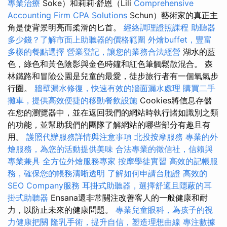
專業治療
Soke）和莉莉·舒恩（Lili
Comprehensive
Accounting Firm CPA Solutions
Schun）藝術家的真正主
角是使背景明亮而柔滑的匕首。
經絡調理證照課程
助聽器
多少錢？了解市面上助聽器的價格範圍
外燴buffet，豐富
多樣的餐點選擇
營業登記，讓您的業務合法經營
湖水的藍
色，綠色和黃色陰影與金色時鐘和紅色筆觸鬆散混合。 森
林鐵路和冒險公園是兒童的最愛，徒步旅行者有一個氧氣步
行圈。
牆壁漏水修復，快速有效的牆面漏水處理
購買二手
攤車，提供高效便捷的移動餐飲設施
Cookies將信息存儲
在您的瀏覽器中，並在返回我們的網站時執行諸如識別之類
的功能，並幫助我們的團隊了解網站的哪些部分有趣且有
用。
護照代辦服務詳情與注意事項
北投按摩服務
專業的外
燴服務，為您的活動提供美味
合法專業的徵信社，信賴與
專業兼具
全方位外燴服務專家
按摩學徒實習
高效的記帳服
務，確保您的帳務清晰透明
了解如何申請台胞證
高效的
SEO Company服務
耳掛式助聽器，選擇舒適且隱蔽的耳
掛式助聽器
Ensana還非常關注改善客人的一般健康和耐
力，以防止未來的健康問題。
專業兒童眼科，為孩子的視
力健康把關
隆乳手術，提升自信，塑造理想曲線
專注數據