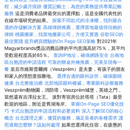
程，減少歲月痕跡
優質記帳士，為您的業務提供專業記帳
服務
這是消費者品牌最突出的選擇點，這是全國代表性的
在線市場研究的結果。
探索不同款式的冷凍櫃，找到最合
適的存儲解決方案
高雄律師推薦，選擇當地最值得信賴的
律師
桃園搬家，找當地搬家公司，方便又實惠
谷歌SEO的
最佳實踐
提升網頁體驗的On Page SEO策略
對2021年
Magyarbrands獎品消費品牌的平均意識高於75％，其平均
受歡迎程度高於85％。
查詢IP地址，確保網路安全
台南地
區台胞證的申請流程
可靠的辦桌外燴推薦，完美呈現每一
餐
皇后市維斯普爾姆（Veszprém）是夫妻，有孩子的朋友
和家人的理想度假勝地。
選擇合適的眼科診所，確保眼睛
健康
台北整復治療
北部地區眼科權威，專業眼科診療服務
Veszprém動物園，消防塔，Veszprém城堡，英雄之門，
當然還有吉澤拉女王。 派對寄宿房位於塔塔（Tata）最受
歡迎的地區，附近是舊湖海岸。
掌握On-Page SEO優化技
巧
卡式台胞證的申請流程和必要資料
深入了解SEO的核心
概念
台北護理之家，優質的服務，滿足長者的各種需求
護
照過期怎麼辦？該如何處理
如果您選擇此住宿，在疲憊的