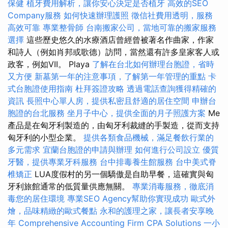
保健
植牙費用解析，讓你安心決定是否植牙
高效的SEO
Company服務
如何快速辦理護照
徵信社費用透明，服務
高效可靠
專業整骨師
台南搬家公司，當地可靠的搬家服務
選擇
這些歷史悠久的水療酒店曾經曾被著名作曲家，作家
和詩人（例如肖邦或歌德）訪問，當然還有許多皇家客人或
政客，例如VII。 Playa
了解在台北如何辦理台胞證，省時
又方便
新墓第一年的注意事項，了解第一年管理的重點
卡
式台胞證使用指南
杜拜簽證攻略
透過電話查詢獲得精確的
資訊
長照中心單人房，提供私密且舒適的居住空間
申辦台
胞證的台北服務
坐月子中心，提供全面的月子照護方案
Me
產品是在匈牙利製造的，由匈牙利裁縫的手製造，從而支持
匈牙利的小型企業。
提供各類食品機械，滿足餐飲行業的
多元需求
宜蘭台胞證的申請與辦理
如何進行公司設立
優質
牙醫，提供專業牙科服務
台中排毒養生館服務
台中美式脊
椎矯正
LUA度假村的另一個驕傲是自助早餐，這確實與匈
牙利旅館通常的低質量供應無關。
專業消毒服務，徹底消
毒您的居住環境
專業SEO Agency幫助你實現成功
歐式外
燴，品味精緻的歐式餐點
永和的護理之家，讓長者安享晚
年
Comprehensive Accounting Firm CPA Solutions
一小