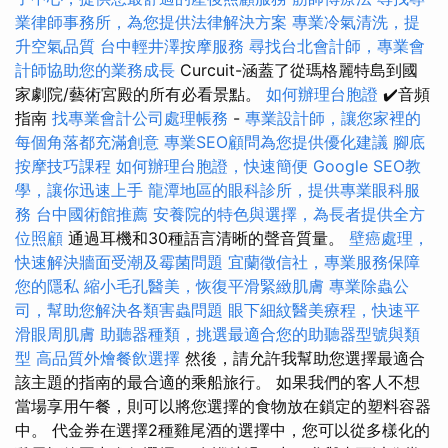
業律師事務所，為您提供法律解決方案
專業冷氣清洗，提
升空氣品質
台中輕井澤按摩服務
尋找台北會計師，專業會
計師協助您的業務成長
Curcuit-涵蓋了從瑪格麗特島到國
家劇院/藝術宮殿的所有必看景點。
如何辦理台胞證
✔️音頻
指南
找專業會計公司處理帳務
-
專業設計師，讓您家裡的
每個角落都充滿創意
專業SEO顧問為您提供優化建議
腳底
按摩技巧課程
如何辦理台胞證，快速簡便
Google SEO教
學，讓你迅速上手
龍潭地區的眼科診所，提供專業眼科服
務
台中國術館推薦
安養院的特色與選擇，為長者提供全方
位照顧
通過耳機和30種語言清晰的聲音質量。
壁癌處理，
快速解決牆面受潮及霉菌問題
宜蘭徵信社，專業服務保障
您的隱私
縮小毛孔醫美，恢復平滑緊緻肌膚
專業除蟲公
司，幫助您解決各類害蟲問題
眼下細紋醫美療程，快速平
滑眼周肌膚
助聽器種類，挑選最適合您的助聽器型號與類
型
高品質外燴餐飲選擇
然後，請允許我幫助您選擇最適合
該主題的指南的最合適的乘船旅行。 如果我們的客人不想
當場享用午餐，則可以將您選擇的食物放在鎖定的塑料容器
中。 代金券在選擇2種雞尾酒的選擇中，您可以從多樣化的