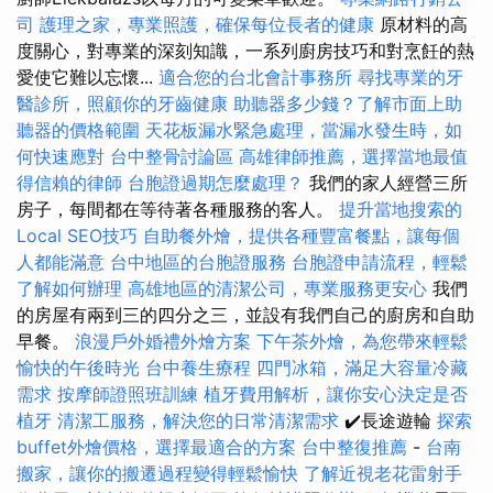
司
護理之家，專業照護，確保每位長者的健康
原材料的高
度關心，對專業的深刻知識，一系列廚房技巧和對烹飪的熱
愛使它難以忘懷...
適合您的台北會計事務所
尋找專業的牙
醫診所，照顧你的牙齒健康
助聽器多少錢？了解市面上助
聽器的價格範圍
天花板漏水緊急處理，當漏水發生時，如
何快速應對
台中整骨討論區
高雄律師推薦，選擇當地最值
得信賴的律師
台胞證過期怎麼處理？
我們的家人經營三所
房子，每間都在等待著各種服務的客人。
提升當地搜索的
Local SEO技巧
自助餐外燴，提供各種豐富餐點，讓每個
人都能滿意
台中地區的台胞證服務
台胞證申請流程，輕鬆
了解如何辦理
高雄地區的清潔公司，專業服務更安心
我們
的房屋有兩到三的四分之三，並設有我們自己的廚房和自助
早餐。
浪漫戶外婚禮外燴方案
下午茶外燴，為您帶來輕鬆
愉快的午後時光
台中養生療程
四門冰箱，滿足大容量冷藏
需求
按摩師證照班訓練
植牙費用解析，讓你安心決定是否
植牙
清潔工服務，解決您的日常清潔需求
✔️長途遊輪
探索
buffet外燴價格，選擇最適合的方案
台中整復推薦
-
台南
搬家，讓你的搬遷過程變得輕鬆愉快
了解近視老花雷射手