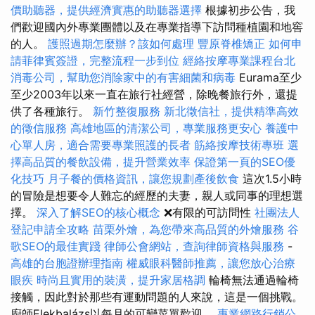
價助聽器，提供經濟實惠的助聽器選擇
根據初步公告，我
們歡迎國內外專業團體以及在專業指導下訪問種植園和地窖
的人。
護照過期怎麼辦？該如何處理
豐原脊椎矯正
如何申
請菲律賓簽證，完整流程一步到位
經絡按摩專業課程台北
消毒公司，幫助您消除家中的有害細菌和病毒
Eurama至少
至少2003年以來一直在旅行社經營，除晚餐旅行外，還提
供了各種旅行。
新竹整復服務
新北徵信社，提供精準高效
的徵信服務
高雄地區的清潔公司，專業服務更安心
養護中
心單人房，適合需要專業照護的長者
筋絡按摩技術專班
選
擇高品質的餐飲設備，提升營業效率
保證第一頁的SEO優
化技巧
月子餐的價格資訊，讓您規劃產後飲食
這次1.5小時
的冒險是想要令人難忘的經歷的夫妻，親人或同事的理想選
擇。
深入了解SEO的核心概念
❌有限的可訪問性
社團法人
登記申請全攻略
苗栗外燴，為您帶來高品質的外燴服務
谷
歌SEO的最佳實踐
律師公會網站，查詢律師資格與服務
-
高雄的台胞證辦理指南
權威眼科醫師推薦，讓您放心治療
眼疾
時尚且實用的裝潢，提升家居格調
輪椅無法通過輪椅
接觸，因此對於那些有運動問題的人來說，這是一個挑戰。
廚師Elekbalázs以每月的可變菜單歡迎。
專業網路行銷公