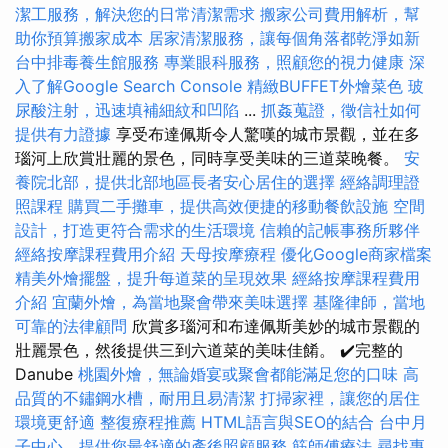
潔工服務，解決您的日常清潔需求
搬家公司費用解析，幫
助你預算搬家成本
居家清潔服務，讓每個角落都乾淨如新
台中排毒養生館服務
專業眼科服務，照顧您的視力健康
深
入了解Google Search Console
精緻BUFFET外燴菜色
玻
尿酸注射，迅速填補細紋和凹陷
...
抓姦蒐證，徵信社如何
提供有力證據
享受布達佩斯令人驚嘆的城市景觀，並在多
瑙河上欣賞壯麗的景色，同時享受美味的三道菜晚餐。
安
養院北部，提供北部地區長者安心居住的選擇
經絡調理證
照課程
購買二手攤車，提供高效便捷的移動餐飲設施
空間
設計，打造更符合需求的生活環境
信賴的記帳事務所夥伴
經絡按摩課程費用介紹
天母按摩療程
優化Google商家檔案
精美外燴擺盤，提升每道菜的呈現效果
經絡按摩課程費用
介紹
宜蘭外燴，為當地聚會帶來美味選擇
基隆律師，當地
可靠的法律顧問
欣賞多瑙河和布達佩斯美妙的城市景觀的
壯麗景色，然後提供三到六道菜的美味佳餚。 ✔️完整的
Danube
桃園外燴，無論婚宴或聚會都能滿足您的口味
高
品質的不鏽鋼水槽，耐用且易清潔
打掃家裡，讓您的居住
環境更舒適
整復療程推薦
HTML語言與SEO的結合
台中月
子中心，提供您最舒適的產後照顧服務
筋師傅療法
尋找專