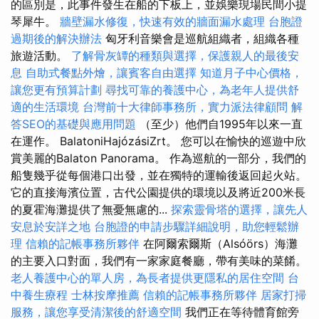
的區別是，此事件發生在船的下板上，並娛樂現場民間小提
琴犀牛。
牆壁漏水修復，快速有效的牆面漏水處理
台胞證
過期後的解決辦法
匈牙利音樂會是巡航組織者，組織各種
旅遊活動。
了解骨灰罈的種類與選擇，保護親人的最後安
息
自助式餐點外燴，讓賓客自由選擇
知道月子中心價格，
讓您更有預算計劃
尋找可靠的養護中心，為老年人提供舒
適的生活環境
台灣前十大律師事務所，實力派法律顧問
解
答SEO的基礎與應用問題
（至少）他們自1995年以來一直
在運作。 BalatoniHajózásiZrt。 您可以在愉快的巡遊中欣
賞美麗的Balaton Panorama。 作為巡航的一部分，我們的
船隻幾乎從每個港口出發，並在獨特的運輸後返回起火站。
它的直接海濱位置，古代公園提供的環境以及將近200米長
的夏霍海灘提供了無憂無慮的...
探索靈骨塔的選擇，讓先人
安息於安詳之地
台胞證的申請步驟詳細說明，助您輕鬆辦
理
信賴的記帳事務所夥伴
在阿爾索爾斯（Alsóörs）海灘
的主要入口對面，我們有一家家庭餐廳，帶有美味的菜餚。
老人養護中心的單人房，為長者提供更隱私的居住空間
台
中養生療程
士林按摩推薦
信賴的記帳事務所夥伴
居家打掃
服務，讓您享受清潔後的舒適空間
我們正在等待體育館旁