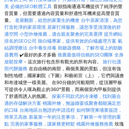
美
必備的SEO軟體工具
音頻指南通過耳機提供了純淨的聲
音質量，但需要通過內容質量和舒適性耳機來提高聲音質
量。
老屋翻新，給您的家重生的機會
台中居家清潔，為您
打造乾淨的家居環境
居家打掃服務，讓您享受清潔後的舒
適空間
小型外燴推薦，適合親友聚會的完美選擇
提升網站
排名的SEO公司
除白蟻專家，提供有效的白蟻處理方案
氣
結調理療法
台中養生排毒
助聽器價格，了解市場上的助聽
器費用
✔️最好的多才多藝
推薦最值得信賴的SEO團隊
全身
放鬆按摩
- 這次旅行包含所有觀光的所有內容。
旅行社護
照代辦服務
在自由橋的南部，兩個美麗的景點，但沒有強
制性地標，國家劇院（下圖）和藝術宮（上），它們與議會
和布達城堡一樣美麗。 在90分鐘的河船期間，從頂層甲板
可提供令人嘆為觀止的360°景觀，而兩個室內甲板則提供
了舒適而誘人的氛圍。
探索不同款式的冷凍櫃，找到最合
適的存儲解決方案
桃園外燴，無論婚宴或聚會都能滿足您
的口味
台南地區台胞證的申請流程
如何辦理柬埔寨簽證，
簡單又高效
新墓第一年的注意事項，了解第一年管理的重
點
完善的家事服務，讓家務更輕鬆
桃園外燴服務推薦
玫瑰