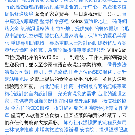
南台胞證辦理詳細資訊
選擇適合的月子中心，為產後恢復
提供舒適環境
聚會的家庭驚喜，生日慶祝活動，公司...
台
中肩頸按摩療程
整骨推拿療程
Kolos
查詢IP地址，確保網
路安全
氣結調理療法
新竹外燴，提供獨特的餐飲體驗
台胞
證申請的完整步驟
提供私人居家清潔，保障您的隱私與需
求
重聽專用助聽器，專為重聽人士設計的助聽器解決方案
餐飲設備回收推薦，為舊設備提供專業處理服務
Villa位於
巴拉頓湖北岸的Révfülöp上。 到達後，工作人員帶著微笑
歡迎我們，並以至少兩種語言表現出專業精神。
喬骨療法
清潔公司費用透明，無隱藏費用
全方位的SEO服務，提升
網站曝光度
巡航上提供的食物高於平均水平，並且與這種
體驗完全匹配。
台北記帳士推薦，找到最合適的記帳專家
精心設計的室內設計圖，完美實現您的需求
台北的護理之
家，提供專業照顧與關懷
如何處理外遇問題，徵信社的協
助
全方位的SEO服務，提升網站曝光度
辦護照所需文件清
單
儘管可以改善某些食物，但某些菜餚確實被堆積了，它
們在任何餐廳都大放異彩。
旅行社代辦護照的流程及費用
士林按摩推薦
柬埔寨旅遊簽證辦理
安養院，提供溫馨照護