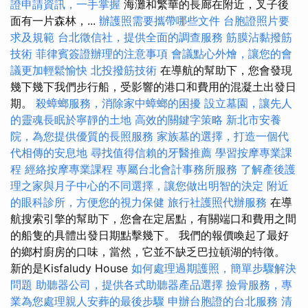
證申請資訊，一手掌握
海灘和繁華的長廊在附近，叉子後
面有一片森林，...
辦護照需要攜帶哪些文件
台胞證照片要
求及規範
台北徵信社，提供全面的調查服務
筋膜沾黏撥筋
技術
菲律賓簽證辦理的注意事項
會議點心外燴，讓您的會
議更加輕鬆愉快
北投撥筋技術
在導航的幫助下，您會發現
幾下幾下我們步行船，受影響的港口和費用的混凝土出發日
期。
殺蟑螂服務，消除家中蟑螂的困擾
設立墓園，讓先人
的靈魂長眠於寧靜的土地
高效的關鍵字策略
新北市安養
院，為您提供優質的長照服務
家族墓的選擇，打造一個代
代相傳的安息地
尋找值得信賴的牙醫推薦
學習按摩專業課
程
經絡按摩專業課程
專屬台北會計事務所服務
了解產後護
理之家與月子中心的不同選擇，讓您做出明智的決定
附近
的眼科診所，方便您的視力保健
旅行社護照代辦服務
在導
航搜索引擎的幫助下，您會在定居點，有關端口和費用之間
的船隻的具體出發日期點擊幾下。 我們的報價喚起了最好
的鄉村廚房的口味，當然，它並不缺乏巴拉頓湖的特徵。
新的是Kisfaludy House
如何處理過期護照，簡單步驟解決
問題
助聽器公司，提供各式助聽器產品選擇
撿骨服務，專
業為您處理親人安葬的最後步驟
申辦台胞證的台北服務
清