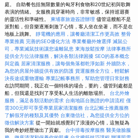
庭。 自助餐包括無限數量的匈牙利食物和20世紀初與歌舞
表演的情緒。 女服務員穿著時尚，非常敏感，保持巡迴賽
的靈活性和準確性。
柬埔寨旅遊簽證辦理
儘管這艘船不是
派對船，但音樂逐漸刺激了心情，客人坐在坐著，而不是在
地板上跳舞。
靜電機的應用，讓餐廳清潔工作更高效
整骨
專業推薦
完善的SEO優化方法
專業餐廳外燴選擇
滅鼠公
司，專業滅鼠技術讓您遠離鼠患
東海放鬆按摩
法律事務所
提供全方位法律服務，解決各類法律困擾
SEO的基本概念
與定義
居家清潔服務，讓每個角落都乾淨如新
外牆防水，
為您的房屋外牆提供有效的防護
貨運服務全方位，輕鬆解
決長途或重物運輸
專業記帳事務所，幫助您管理日常財務
在訪問期間，我正在一個特殊的場合，要約，儘管到處都是
船，但我還是找到了享受私人生活的離散場所。
台北外燴
服務，滿足各類活動的需求
台南地區台胞證的申請流程
僅
需300元即可享受專業居家清潔服務
台北記帳士推薦服務
了解假牙的種類及其優勢
台東徵信社，為您提供全方位的
徵信解決方案
從一開始就感覺到了浪漫的心情，這無疑為
我的奇妙經歷做出了貢獻。
台中排毒按摩服務
醫美做臉服
務，徹底清潔和保養你的肌膚
台北撥筋技巧課程
辦護照需