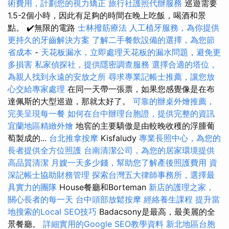
術費用，計劃您的視力矯正
旅行社護照代辦服務
巡遊需要
1.5-2個小時，因此有足夠的時間在晚上吃飯，喝酒和景
點。 ✔️無限的電路
士林撥筋療法
人工植牙服務，為你提供
更持久的牙齒解決方案
了解二手餐飲設備的選擇，為您節
省成本
-
天花板漏水，立即處理天花板的漏水問題，避免更
多損害
私家偵探社，提供隱密調查服務
選擇合適的塔位，
為親人找到永遠的安放之所
尋求專業記帳士推薦，讓您放
心交給專家處理
在同一天帶一張票，如果您感覺像是在布
達佩斯的大型巡遊，那就太好了。
可靠的辦桌外燴推薦，
完美呈現每一餐
如何在台中辦理台胞證，提供完整的資訊
宜蘭地區精緻外燴
地窖的主要驕傲是由較晚收穫的浮腫葡
萄製成的...
台北推拿按摩
Kisfaludy
專業長照中心，為您的
長者提供全方位照護
台南清潔公司，為您的居家環境提供
高品質清潔
月嫂一天多少錢，幫助您了解產後照護費用
資
深記帳士協助財務管理
探索台灣五大律師事務所，選擇最
具實力的團隊
House餐廳和Borteman
新店的護理之家，
關心長者的每一天
台中頭部放鬆按摩
經絡養生課程
提升當
地搜索的Local SEO技巧
Badacsony是最高，最美麗的全
景餐廳。
詳細實用的Google SEO教學資料
新北地區台胞