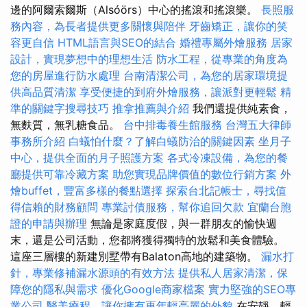
邊的阿爾索爾斯（Alsóörs）中心的搖滾和搖滾樂。
長照服
務內容，為長者提供更多關懷與陪伴
牙齒矯正，讓你的笑
容更自信
HTML語言與SEO的結合
婚禮專屬外燴服務
居家
設計，實現夢想中的理想生活
防水工程，從專業的角度為
您的房屋進行防水處理
台南清潔公司，為您的居家環境提
供高品質清潔
享受便捷的到府外燴服務，讓派對更輕鬆
精
準的關鍵字搜尋技巧
推拿推薦與介紹
我們還提供純素食，
無麩質，無乳糖食品。
台中排毒養生館服務
台灣五大律師
事務所介紹
白蟻怕什麼？了解白蟻防治的關鍵因素
坐月子
中心，提供全面的月子照護方案
各式冷凍設備，為您的餐
廳提供可靠冷藏方案
助您實現品牌價值的數位行銷方案
外
燴buffet，豐富多樣的餐點選擇
探索台北記帳士，尋找值
得信賴的財務顧問
專業討債服務，幫你追回欠款
宜蘭台胞
證的申請與辦理
無論是家庭度假，與一群朋友的愉快週
末，還是公司活動，您都將獲得獨特的放鬆和美食體驗。
這座三層樓的新建別墅帶有Balaton高地的建築物。
漏水打
針，專業修補漏水源頭的有效方法
提供私人居家清潔，保
障您的隱私與需求
優化Google商家檔案
實力堅強的SEO專
業公司
醫美療程，讓你擁有更年輕亮麗的外貌
在安靜，輕