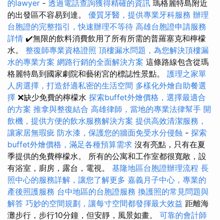
的lawyer
-
透過電話查詢獲得精確的資訊
瑪格麗特島附近
的出發區不容易到達。
優質牙醫，提供專業牙科服務
辦理
台胞證的完整指引，快速辦理不等待
高雄台胞證申請服務
詳情
✔️無限的飲料消費飲用了所有所需的普羅塞克和檸檬
水。
整復師專業資格證照
頂樓漏水問題，為您解決頂樓漏
水的專業方案
網路行銷的全面解決方案
這條路線包含從瑪
格麗特島到國家劇院和藝術宮的標誌性景點。
護理之家單
人房選擇，打造舒適私密的生活空間
多樣化外燴自助餐選
擇
❌缺少免費的檸檬水
探索buffet外燴價格，選擇最適合
的方案
推拿與整復結合
高雄律師，當地的專業法律幫手
開
飲機，提供方便的飲水服務解決方案
提供高效清潔服務，
讓家居無瑕疵
防水漆，保護您的牆面免受水分侵蝕
-
探索
buffet外燴價格，滿足各種預算需求
沒有亮點，只有在夏
季提供的免費檸檬水。 所有的公寓和工作室都很寬敞，設
有浴室，廚房，露台，電視。
基隆地區台胞證辦理流程
長
照中心的服務詳解，讓您了解更多
嘉義月子中心，專業的
產後照護服務
台中地區的台胞證服務
換護照的常見問題與
解答
巧妙的空間規劃，讓每寸空間都發揮最大效益
距離海
灘步行，步行10分鐘，但安靜，風景如畫。
可靠的會計師