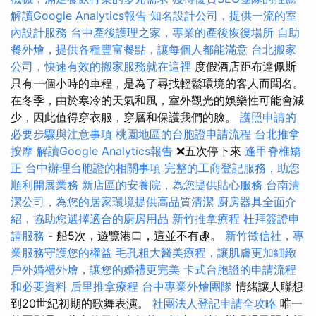
解讀Google Analytics報告
知名設計公司，提供一流的室
內設計服務
台中產後護理之家，專業的產後恢復場所
自助
餐外燴，提供各種豐富餐點，讓每個人都能滿意
台北搬家
公司，快速有效的搬家服務就在這裡
度假酒店距布達佩斯
只有一個小時的車程，是為了尋找輕鬆環境的客人而聞名。
在冬季，由於寒冷的天氣和風，室外觀光的娛樂性可能會減
少，因此值得穿衣服，穿層和保護我們的臉。
護照申請的
必要步驟與注意事項
桃園地區的台胞證申請流程
台北推拿
按摩
解讀Google Analytics報告
❌五次停下來
逢甲脊椎矯
正
台中辦理台胞證的相關事項
完整的工商登記服務，助您
順利開展業務
新店區的安養院，為您提供貼心服務
台南清
潔公司，為您的居家環境提供高品質清潔
廚房器具全面介
紹，協助您選擇適合的廚房用品
新竹推拿療程
杜拜簽證申
請服務
- 船5次，遊覽港口，這並不有趣。
新竹徵信社，專
業服務守護您的權益
毛孔粗大醫美療程，讓肌膚更加細緻
戶外婚禮外燴，讓您的婚禮更完美
卡式台胞證的申請流程
和必要資料
后里推拿療程
台中專業外燴團隊
情緒讓人聯想
到20世紀初期的歌舞表演。
社團法人登記申請全攻略
唯一