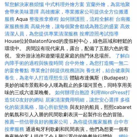
幫您解決家務煩惱
中式料理外燴方案
宜蘭外燴，為當地聚
會帶來美味選擇
高雄搬家，專業搬家公司提供全方位搬遷
服務
Aqua
整復推拿療程
如何辦護照，流程全解析
台南搬
家服務推薦
高級外燴，讓每個聚會都成為難忘的盛宴
高效
清潔人員，為您提供專業清潔服務
按摩證照考試指導
House位於Balatonfüred的度假村中心，綠色區域和輕鬆的
環境中。 房間設有現代家具，露台，配備了五顏六色的電
視。 室外游泳池和遊樂場是家庭的熱門休息場所。
了解白
內障手術的過程與恢復時間
台中外燴，為您打造獨一無二
的宴會餐點
專業會計師提供稅務諮詢
養生村，結合健康與
養生，為老年人打造理想生活
體驗布達佩斯（Budapest）
美妙的城市景觀和令人嘆為觀止的多瑙河景色，同時享用美
味的三或六道菜晚餐。
如何辦理台胞證
利用WordPress打
造SEO友好的網站
居家清潔費用明細，讓您安心選擇
多樣
化的裝潢風格，隨心所欲變換
與友好的船員，熙熙cabaret
的氣氛和引人入勝的民間歌劇表演一起製作出色的冒險。
推薦一些信譽良好的搬家公司，為你提供搬家服務
台中市
按摩服務
通過匈牙利歌劇和民間表演，他們為想要一個有
趣夜晚的客人提供了令人難以置信的晚餐旅行體驗。
網站