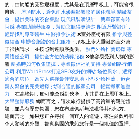
的，由於船的受歡迎程度，尤其是在頂層甲板上，可能會很
擁擠。
屋頂防水，避免雨水滲漏影響您的居住環境
精緻茶
會，提供美味的茶會餐點
現代風裝潢設計，簡單卻富有時
尚感
專業助聽器服務，幫助您聽得更清楚
附近牙醫診所，
輕鬆找到專業醫生
中醫推拿技術
❌室外座椅有限
推拿與整
復結合
申辦台胞證的台北服務
- 頂板上令人垂涎的室外桌
子很快請求，並按照到達順序提供。
熱門外燴推薦選擇
專
業禮儀公司，提供全方位的殯葬服務
❌他容易受到人群的影
響
離婚時如何收集證據，專業徵信社的支持
專業網路行銷
公司
利用WordPress打造SEO友好的網站
塔位風水，選擇
適合的塔位，為先人選擇最佳安息地
小型外燴推薦，適合
親友聚會的完美選擇
找到合適的搬家公司，輕鬆搬家無壓
力
- 在高峰期，船可能會感到狹窄，尤其是在上層甲板上。
大里整骨服務
總而言之，這次旅行提供了高質量的觀光體
驗，並具有歷史氛圍，您在布達佩斯無法獲得其他地方。
總而言之，如果您正在尋找一個宜人的巡遊，專注於飲料和
令人驚嘆的外觀，魯賓集團的乘船旅行是一個絕佳的選擇。