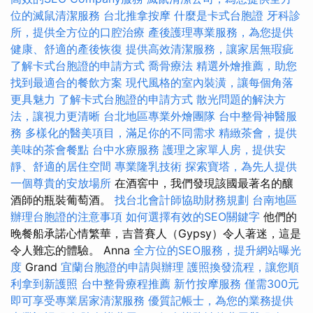
位的滅鼠清潔服務
台北推拿按摩
什麼是卡式台胞證
牙科診
所，提供全方位的口腔治療
產後護理專業服務，為您提供
健康、舒適的產後恢復
提供高效清潔服務，讓家居無瑕疵
了解卡式台胞證的申請方式
喬骨療法
精選外燴推薦，助您
找到最適合的餐飲方案
現代風格的室內裝潢，讓每個角落
更具魅力
了解卡式台胞證的申請方式
散光問題的解決方
法，讓視力更清晰
台北地區專業外燴團隊
台中整骨神醫服
務
多樣化的醫美項目，滿足你的不同需求
精緻茶會，提供
美味的茶會餐點
台中水療服務
護理之家單人房，提供安
靜、舒適的居住空間
專業隆乳技術
探索寶塔，為先人提供
一個尊貴的安放場所
在酒窖中，我們發現該國最著名的釀
酒師的瓶裝葡萄酒。
找台北會計師協助財務規劃
台南地區
辦理台胞證的注意事項
如何選擇有效的SEO關鍵字
他們的
晚餐船承諾心情繁華，吉普賽人（Gypsy）令人著迷，這是
令人難忘的體驗。 Anna
全方位的SEO服務，提升網站曝光
度
Grand
宜蘭台胞證的申請與辦理
護照換發流程，讓您順
利拿到新護照
台中整骨療程推薦
新竹按摩服務
僅需300元
即可享受專業居家清潔服務
優質記帳士，為您的業務提供