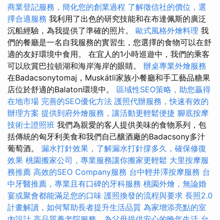
商業登記服務，簡化您的創業過程
了解徵信社的價位，選
擇合適服務
我利用了出色的研究技能和在布達佩斯的廣泛
沉船經驗，為我提供了準確的照片。
歐式風格外燴料理
我
們的餐廳是一名自我服務的實習生，您選擇的食物可以在舒
適的友好環境中食用。 在宜人的1小時巡遊中，我們的乘客
可以欣賞巴拉頓湖和海岸海岸的眼睛。
辦桌專業外燴服務
在Badacsonytomaj，Muskátli家族小餐廳和手工藝品糖果
店位於舒適的Balaton環境中。
區域性SEO策略，助您贏得
在地市場
完善的SEO優化方法
護照代辦服務，快速有效的
辦理方案
提供到府外燴服務，讓活動更輕鬆便捷
腳底按摩
技術士證照班
我們為親愛的客人提供美味的食物系列，包
括傳統的匈牙利美食和我們自己釀酒廠的Badacsony多汁
葡萄酒。
漏水打針效果，了解漏水打針撐多久，確保修復
效果
桃園搬家公司，專業服務讓你搬家更輕鬆
大里按摩服
務推薦
高效的SEO Company服務
台中輕井澤按摩服務
台
中牙醫推薦，專業且有口碑的牙科服務
桃園外燴，無論婚
宴或聚會都能滿足您的口味
護照換發的流程與要求
長照2.0
計畫解讀，如何幫助長者提升生活品質
為家增添亮點的室
內設計
高品質養老院服務，為父母提供安心的晚年生活
台