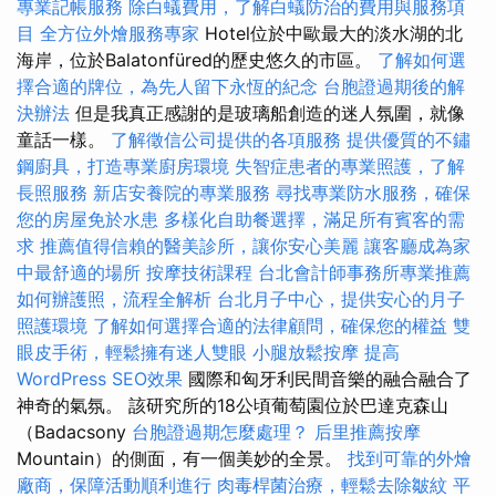
專業記帳服務
除白蟻費用，了解白蟻防治的費用與服務項
目
全方位外燴服務專家
Hotel位於中歐最大的淡水湖的北
海岸，位於Balatonfüred的歷史悠久的市區。
了解如何選
擇合適的牌位，為先人留下永恆的紀念
台胞證過期後的解
決辦法
但是我真正感謝的是玻璃船創造的迷人氛圍，就像
童話一樣。
了解徵信公司提供的各項服務
提供優質的不鏽
鋼廚具，打造專業廚房環境
失智症患者的專業照護，了解
長照服務
新店安養院的專業服務
尋找專業防水服務，確保
您的房屋免於水患
多樣化自助餐選擇，滿足所有賓客的需
求
推薦值得信賴的醫美診所，讓你安心美麗
讓客廳成為家
中最舒適的場所
按摩技術課程
台北會計師事務所專業推薦
如何辦護照，流程全解析
台北月子中心，提供安心的月子
照護環境
了解如何選擇合適的法律顧問，確保您的權益
雙
眼皮手術，輕鬆擁有迷人雙眼
小腿放鬆按摩
提高
WordPress SEO效果
國際和匈牙利民間音樂的融合融合了
神奇的氣氛。 該研究所的18公頃葡萄園位於巴達克森山
（Badacsony
台胞證過期怎麼處理？
后里推薦按摩
Mountain）的側面，有一個美妙的全景。
找到可靠的外燴
廠商，保障活動順利進行
肉毒桿菌治療，輕鬆去除皺紋
平