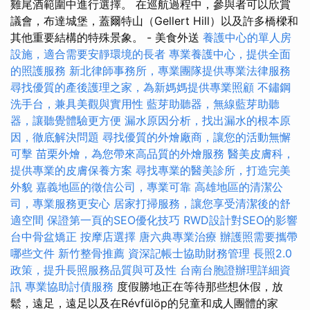
雞尾酒範圍中進行選擇。 在巡航過程中，參與者可以欣賞
議會，布達城堡，蓋爾特山（Gellert Hill）以及許多橋樑和
其他重要結構的特殊景象。 - 美食外送
養護中心的單人房
設施，適合需要安靜環境的長者
專業養護中心，提供全面
的照護服務
新北律師事務所，專業團隊提供專業法律服務
尋找優質的產後護理之家，為新媽媽提供專業照顧
不鏽鋼
洗手台，兼具美觀與實用性
藍芽助聽器，無線藍芽助聽
器，讓聽覺體驗更方便
漏水原因分析，找出漏水的根本原
因，徹底解決問題
尋找優質的外燴廠商，讓您的活動無懈
可擊
苗栗外燴，為您帶來高品質的外燴服務
醫美皮膚科，
提供專業的皮膚保養方案
尋找專業的醫美診所，打造完美
外貌
嘉義地區的徵信公司，專業可靠
高雄地區的清潔公
司，專業服務更安心
居家打掃服務，讓您享受清潔後的舒
適空間
保證第一頁的SEO優化技巧
RWD設計對SEO的影響
台中骨盆矯正
按摩店選擇
唐六典專業治療
辦護照需要攜帶
哪些文件
新竹整骨推薦
資深記帳士協助財務管理
長照2.0
政策，提升長照服務品質與可及性
台南台胞證辦理詳細資
訊
專業協助討債服務
度假勝地正在等待那些想休假，放
鬆，遠足，遠足以及在Révfülöp的兒童和成人團體的家