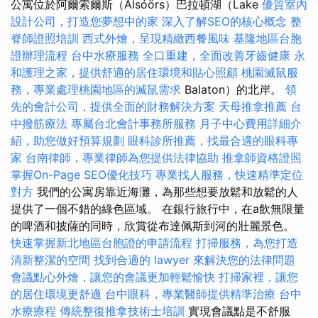
公寓位於阿爾索爾斯（Alsóörs）巴拉頓湖（Lake
優質室內
設計公司，打造您夢想中的家
深入了解SEO的核心概念
整
脊師證照培訓
西式外燴，呈現精緻西餐風味
基隆地區台胞
證辦理流程
台中水療服務
全口重建，全面改善牙齒健康
永
和護理之家，提供舒適的居住環境和貼心照顧
桃園滅鼠服
務，專業處理桃園地區的滅鼠需求
Balaton）的北岸。
領
先的會計公司，提供全面的財務解決方案
天母推拿推薦
台
中撥筋療法
專屬台北會計事務所服務
月子中心費用詳細介
紹，助您做好預算規劃
眼科診所推薦，找最合適的眼科專
家
台南律師，專業律師為您提供法律協助
推拿師資格證照
掌握On-Page SEO優化技巧
專業找人服務，快速精準定位
對方
我們的公寓房靠近海灘，為那些想要放鬆和放鬆的人
提供了一個不錯的綠色區域。 在銀行旅行中，在a飲無限量
的啤酒和披薩的同時，欣賞從布達佩斯到河的壯麗景色。
快速掌握新北地區台胞證的申請流程
打掃服務，為您打造
清新整潔的空間
找到合適的 lawyer 來解決您的法律問題
會議點心外燴，讓您的會議更加輕鬆愉快
打掃家裡，讓您
的居住環境更舒適
台中眼科，專業醫師提供精準治療
台中
水療療程
傳統整復推拿技術士培訓
實現會議點是不舒服