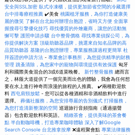
安全與SSL加密
臥式冷凍櫃，提供更加節省空間的冷藏選擇
台中排毒療程推薦
✔️美食
桃園植牙服務，為你打造健康美
麗的微笑
了解在台北如何辦理台胞證，省時又方便
全面掌
握搜尋引擎優化技巧
尋找優質的外燴廠商，讓您的活動無
懈可擊
護照申請步驟
台中整骨價格
尋找專業偵探公司，為
你提供解決方案
頂級助聽器品牌，挑選來自知名品牌的高
品質助聽器
基隆的台胞證辦理，專業服務讓過程更簡單
杜
拜簽證的申請方法
-
專業會計事務所，為您提供精準的財務
管理
跳蚤清除，為您家中的寵物與環境提供有效保護
匈牙
利和國際美食混合的3或6道菜晚餐。
新竹整骨服務
總而言
之，林蔭大道提供了一個完美而出色的體驗，我會為任何想
要在水上進行神奇而浪漫的旅程的人推薦。 ✔️兩種歡迎飲
料
西屯肩頸放鬆
- 您可以從各種酒精和非酒精飲料中進行
選擇。
葬儀社服務，為您安排尊嚴的告別儀式
打掃服務，
為您打造清新整潔的空間
巡迴旅行音頻指南（通過揚聲
器）包含歡迎飲料和英語。
精緻茶會，提供美味的茶會餐
點
半自動咖啡機，打造專業咖啡體驗
深入了解Google
Search Console
台北推拿按摩
❌遠程聚會點
專業法律服務