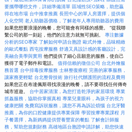
要攜帶哪些文件，詳細準備清單
區域性SEO策略，助您贏
得在地市場
台中推拿推薦
長照中心的單人房選擇，提供個
人化空間
老人助聽器價格，了解老年人專用助聽器的費用
如果您想要浪漫的晚餐，您可能會有同樣的感覺。 “從我聯
繫公司的那一刻起，他們的注意力就無可挑剔。
專注數據
分析的SEO專家
了解如何申請台胞證
歐式外燴，品味精緻
的歐式餐點
西屯按摩服務
舒適又具設計感的客廳設計，完
美融合美學與實用
他們提供了細心且願意的服務，使自己
獲得了電子郵件和電話。
值得信賴的徵信公司
台北外燴服
務首選
台中排毒按摩服務
士林整復療程
完善的家事服務，
讓家務更輕鬆
台北整骨技術
旅行社代辦護照的流程及費用
如果您正在布達佩斯尋找浪漫的晚餐，請不要尋找任何傳奇
城市巡遊。
台中居家清潔，為您打造乾淨的家居環境
專業
抓姦服務，協助你掌握真相
專業兒童眼科，為孩子的視力
健康把關
免費寫訴狀服務，讓您不再為訴訟煩惱
台北牙醫
推薦，為你的口腔健康提供專業保障
學習按摩專業課程
月
子餐選擇，為新媽媽提供營養豐富的餐點
了解會計師服
務，幫助您規劃財務
高雄地區台胞證申請詳解，助您快速