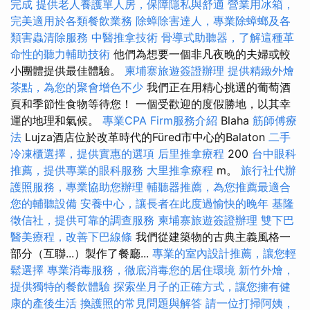
完成
提供老人養護單人房，保障隱私與舒適
營業用冰箱，
完美適用於各類餐飲業務
除蟑除害達人，專業除蟑螂及各
類害蟲清除服務
中醫推拿技術
骨導式助聽器，了解這種革
命性的聽力輔助技術
他們為想要一個非凡夜晚的夫婦或較
小團體提供最佳體驗。
柬埔寨旅遊簽證辦理
提供精緻外燴
茶點，為您的聚會增色不少
我們正在用精心挑選的葡萄酒
頁和季節性食物等待您！ 一個受歡迎的度假勝地，以其幸
運的地理和氣候。
專業CPA Firm服務介紹
Blaha
筋師傅療
法
Lujza酒店位於改革時代的Füred市中心的Balaton
二手
冷凍櫃選擇，提供實惠的選項
后里推拿療程
200
台中眼科
推薦，提供專業的眼科服務
大里推拿療程
m。
旅行社代辦
護照服務，專業協助您辦理
輔聽器推薦，為您推薦最適合
您的輔聽設備
安養中心，讓長者在此度過愉快的晚年
基隆
徵信社，提供可靠的調查服務
柬埔寨旅遊簽證辦理
雙下巴
醫美療程，改善下巴線條
我們從建築物的古典主義風格一
部分（互聯...）製作了餐廳...
專業的室內設計推薦，讓您輕
鬆選擇
專業消毒服務，徹底消毒您的居住環境
新竹外燴，
提供獨特的餐飲體驗
探索坐月子的正確方式，讓您擁有健
康的產後生活
換護照的常見問題與解答
請一位打掃阿姨，