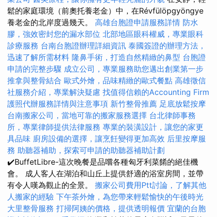
鬆的家庭環境（前奧托養老金）中，在Révfülöpgyöngye
養老金的北岸度過幾天。
高雄台胞證申請服務詳情
防水
膠，強效密封您的漏水部位
北部地區眼科權威，專業眼科
診療服務
台南台胞證辦理詳細資訊
泰國簽證的辦理方法，
迅速了解所需材料
隆鼻手術，打造自然精緻的鼻型
台胞證
申請的完整步驟
成立公司，專業服務助您邁出創業第一步
推拿與整骨結合
歐式外燴，品味精緻的歐式餐點
高雄徵信
社服務介紹，專業解決疑慮
找值得信賴的Accounting Firm
護照代辦服務詳情與注意事項
新竹整骨推薦
足底放鬆按摩
台南搬家公司，當地可靠的搬家服務選擇
台北律師事務
所，專業律師提供法律服務
專業的裝潢設計，讓您的家更
具品味
廚房設備的選擇，讓烹飪變得更加高效
后里按摩服
務
助聽器補助，探索可申請的助聽器補助計劃
✔️BuffetLibre-這次晚餐是品嚐各種匈牙利菜餚的絕佳機
會。 成人客人在湖泊和山丘上提供舒適的浴室房間，並帶
有令人嘆為觀止的全景。
搬家公司費用Ptt討論，了解其他
人搬家的經驗
下午茶外燴，為您帶來輕鬆愉快的午後時光
大里整骨服務
打掃阿姨的價格，提供透明報價
宜蘭的台胞