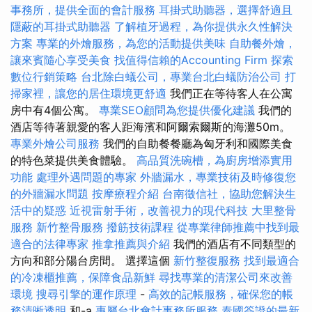
事務所，提供全面的會計服務
耳掛式助聽器，選擇舒適且
隱蔽的耳掛式助聽器
了解植牙過程，為你提供永久性解決
方案
專業的外燴服務，為您的活動提供美味
自助餐外燴，
讓來賓隨心享受美食
找值得信賴的Accounting Firm
探索
數位行銷策略
台北除白蟻公司，專業台北白蟻防治公司
打
掃家裡，讓您的居住環境更舒適
我們正在等待客人在公寓
房中有4個公寓。
專業SEO顧問為您提供優化建議
我們的
酒店等待著親愛的客人距海濱和阿爾索爾斯的海灘50m。
專業外燴公司服務
我們的自助餐餐廳為匈牙利和國際美食
的特色菜提供美食體驗。
高品質洗碗槽，為廚房增添實用
功能
處理外遇問題的專家
外牆漏水，專業技術及時修復您
的外牆漏水問題
按摩療程介紹
台南徵信社，協助您解決生
活中的疑惑
近視雷射手術，改善視力的現代科技
大里整骨
服務
新竹整骨服務
撥筋技術課程
從專業律師推薦中找到最
適合的法律專家
推拿推薦與介紹
我們的酒店有不同類型的
方向和部分陽台房間。 選擇這個
新竹整復服務
找到最適合
的冷凍櫃推薦，保障食品新鮮
尋找專業的清潔公司來改善
環境
搜尋引擎的運作原理
-
高效的記帳服務，確保您的帳
務清晰透明
和-a
專屬台北會計事務所服務
泰國簽證的最新