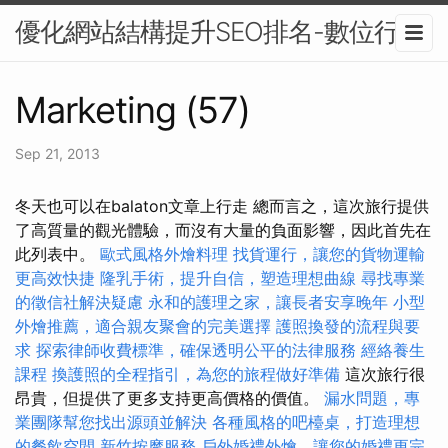
優化網站結構提升SEO排名-數位行銷
Marketing (57)
Sep 21, 2013
冬天也可以在balaton文章上行走 總而言之，這次旅行提供
了高質量的觀光體驗，而沒有大量的負面影響，因此首先在
此列表中。
歐式風格外燴料理
找貨運行，讓您的貨物運輸
更高效快捷
隆乳手術，提升自信，塑造理想曲線
尋找專業
的徵信社解決疑慮
永和的護理之家，讓長者安享晚年
小型
外燴推薦，適合親友聚會的完美選擇
護照換發的流程與要
求
探索律師收費標準，確保透明公平的法律服務
經絡養生
課程
換護照的全程指引，為您的旅程做好準備
這次旅行很
昂貴，但提供了更多支持更高價格的價值。
漏水問題，專
業團隊幫您找出源頭並解決
各種風格的吧檯桌，打造理想
的餐飲空間
新竹按摩服務
戶外婚禮外燴，讓您的婚禮更完