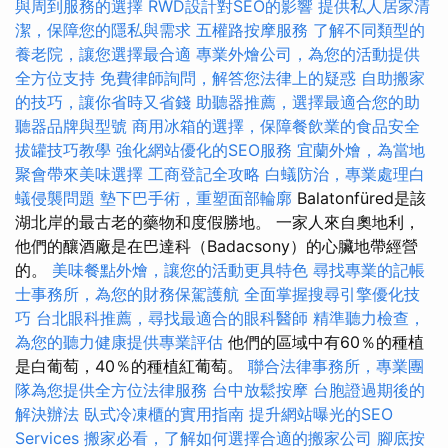
與周到服務的選擇
RWD設計對SEO的影響
提供私人居家清
潔，保障您的隱私與需求
五權路按摩服務
了解不同類型的
養老院，讓您選擇最合適
專業外燴公司，為您的活動提供
全方位支持
免費律師詢問，解答您法律上的疑惑
自助搬家
的技巧，讓你省時又省錢
助聽器推薦，選擇最適合您的助
聽器品牌與型號
商用冰箱的選擇，保障餐飲業的食品安全
拔罐技巧教學
強化網站優化的SEO服務
宜蘭外燴，為當地
聚會帶來美味選擇
工商登記全攻略
白蟻防治，專業處理白
蟻侵襲問題
墊下巴手術，重塑面部輪廓
Balatonfüred是該
湖北岸的最古老的藥物和度假勝地。 一家人來自奧地利，
他們的釀酒廠是在巴達科（Badacsony）的心臟地帶經營
的。
美味餐點外燴，讓您的活動更具特色
尋找專業的記帳
士事務所，為您的財務保駕護航
全面掌握搜尋引擎優化技
巧
台北眼科推薦，尋找最適合的眼科醫師
精準聽力檢查，
為您的聽力健康提供專業評估
他們的區域中有60％的種植
是白葡萄，40％的種植紅葡萄。
聯合法律事務所，專業團
隊為您提供全方位法律服務
台中放鬆按摩
台胞證過期後的
解決辦法
臥式冷凍櫃的實用指南
提升網站曝光的SEO
Services
搬家必看，了解如何選擇合適的搬家公司
腳底按