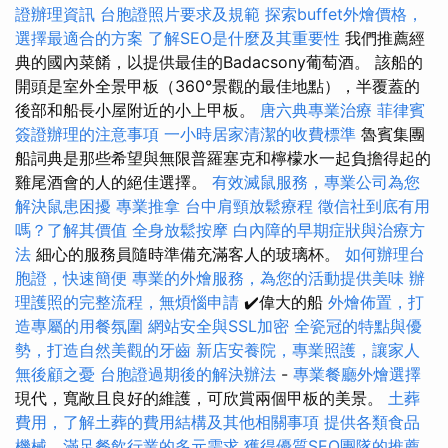
證辦理資訊
台胞證照片要求及規範
探索buffet外燴價格，
選擇最適合的方案
了解SEO是什麼及其重要性
我們推薦經
典的國內菜餚，以提供最佳的Badacsony葡萄酒。 該船的
開頭是室外全景甲板（360°景觀的最佳地點），半覆蓋的
後部和船長小屋附近的小上甲板。
唐六典專業治療
菲律賓
簽證辦理的注意事項
一小時居家清潔的收費標準
魯賓集團
船詞典是那些希望與無限普羅塞克和檸檬水一起負擔得起的
雞尾酒會的人的絕佳選擇。
有效滅鼠服務，專業公司為您
解決鼠患困擾
專業推拿
台中肩頸放鬆療程
徵信社到底有用
嗎？了解其價值
全身放鬆按摩
白內障的早期症狀與治療方
法
細心的服務員隨時準備充滿客人的玻璃杯。
如何辦理台
胞證，快速簡便
專業的外燴服務，為您的活動提供美味
辦
理護照的完整流程，無煩惱申請
✔️偉大的船
外燴佈置，打
造專屬的用餐氛圍
網站安全與SSL加密
全瓷冠的特點與優
勢，打造自然美觀的牙齒
新店安養院，專業照護，讓家人
無後顧之憂
台胞證過期後的解決辦法
-
專業餐廳外燴選擇
現代，寬敞且良好的維護，可欣賞兩個甲板的美景。
土葬
費用，了解土葬的費用結構及其他相關事項
提供各類食品
機械，滿足餐飲行業的多元需求
獲得優質SEO團隊的推薦