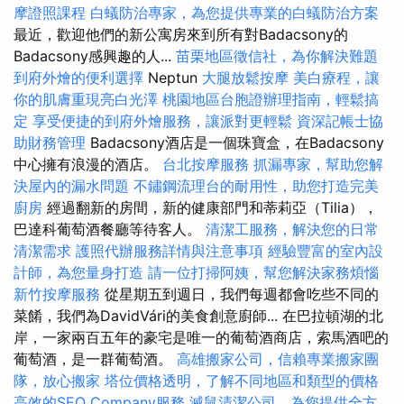
摩證照課程
白蟻防治專家，為您提供專業的白蟻防治方案
最近，歡迎他們的新公寓房來到所有對Badacsony的
Badacsony感興趣的人...
苗栗地區徵信社，為你解決難題
到府外燴的便利選擇
Neptun
大腿放鬆按摩
美白療程，讓
你的肌膚重現亮白光澤
桃園地區台胞證辦理指南，輕鬆搞
定
享受便捷的到府外燴服務，讓派對更輕鬆
資深記帳士協
助財務管理
Badacsony酒店是一個珠寶盒，在Badacsony
中心擁有浪漫的酒店。
台北按摩服務
抓漏專家，幫助您解
決屋內的漏水問題
不鏽鋼流理台的耐用性，助您打造完美
廚房
經過翻新的房間，新的健康部門和蒂莉亞（Tilia），
巴達科葡萄酒餐廳等待客人。
清潔工服務，解決您的日常
清潔需求
護照代辦服務詳情與注意事項
經驗豐富的室內設
計師，為您量身打造
請一位打掃阿姨，幫您解決家務煩惱
新竹按摩服務
從星期五到週日，我們每週都會吃些不同的
菜餚，我們為DavidVári的美食創意廚師... 在巴拉頓湖的北
岸，一家兩百五年的豪宅是唯一的葡萄酒商店，索馬酒吧的
葡萄酒，是一群葡萄酒。
高雄搬家公司，信賴專業搬家團
隊，放心搬家
塔位價格透明，了解不同地區和類型的價格
高效的SEO Company服務
滅鼠清潔公司，為您提供全方