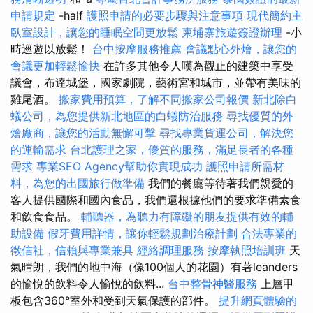
申請規定
-half
護照申請的必要步驟與注意事項
現代簡約主
臥室設計，讓您的睡眠空間更放鬆
柬埔寨旅遊簽證辦理
-小
時巡遊以放鬆！
台中按摩服務推薦
會議點心外燴，讓您的
會議更加輕鬆愉快
在許多其他令人嘆為觀止的建築中享受
議會，布達城堡，國家劇院，藝術宮和城市，並帶有美味的
雞尾酒。
搬家費用預算，了解不同搬家公司報價
新北除白
蟻公司，為您提供新北地區的白蟻防治服務
尋找優質的外
燴廠商，讓您的活動無懈可擊
尋找專業貨運公司，解決您
的運輸需求
台北護理之家，優質的服務，滿足長者的各種
需求
專業SEO Agency幫助你實現成功
護照申請所需材
料，為您的出國旅行做準備
我們的餐廳等待著我們親愛的
客人提供國際和國內食品，我們還根據他們的要求準備素食
和飲食食品。
輔聽器，為聽力有障礙的朋友提供有效的輔
助設備
假牙費用詳情，讓你輕鬆規劃治療計劃
合法專業的
徵信社，信賴與專業兼具
經絡調理服務
按摩執照培訓班
天
氣晴朗，我們的地中海（像100個人的花園）有著leanders
的愉悅的飲料令人愉悅的飲料...
台中整骨神醫服務
上層甲
板包含360°室外和受到天氣保護的部件。
提升網頁體驗的