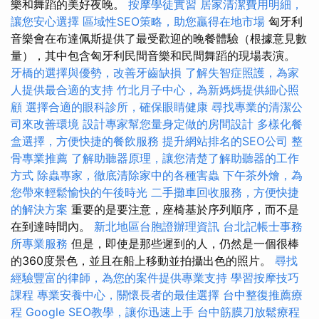
樂和舞蹈的美好夜晚。
按摩學徒實習
居家清潔費用明細，
讓您安心選擇
區域性SEO策略，助您贏得在地市場
匈牙利
音樂會在布達佩斯提供了最受歡迎的晚餐體驗（根據意見數
量），其中包含匈牙利民間音樂和民間舞蹈的現場表演。
牙橋的選擇與優勢，改善牙齒缺損
了解失智症照護，為家
人提供最合適的支持
竹北月子中心，為新媽媽提供細心照
顧
選擇合適的眼科診所，確保眼睛健康
尋找專業的清潔公
司來改善環境
設計專家幫您量身定做的房間設計
多樣化餐
盒選擇，方便快捷的餐飲服務
提升網站排名的SEO公司
整
骨專業推薦
了解助聽器原理，讓您清楚了解助聽器的工作
方式
除蟲專家，徹底清除家中的各種害蟲
下午茶外燴，為
您帶來輕鬆愉快的午後時光
二手攤車回收服務，方便快捷
的解決方案
重要的是要注意，座椅基於序列順序，而不是
在到達時間內。
新北地區台胞證辦理資訊
台北記帳士事務
所專業服務
但是，即使是那些遲到的人，仍然是一個很棒
的360度景色，並且在船上移動並拍攝出色的照片。
尋找
經驗豐富的律師，為您的案件提供專業支持
學習按摩技巧
課程
專業安養中心，關懷長者的最佳選擇
台中整復推薦療
程
Google SEO教學，讓你迅速上手
台中筋膜刀放鬆療程