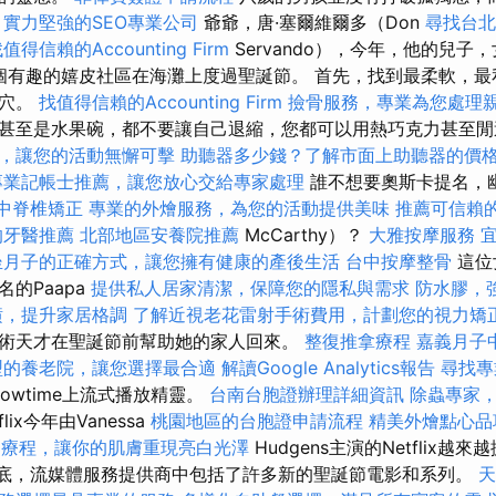
。
實力堅強的SEO專業公司
爺爺，唐·塞爾維爾多（Don
尋找台北
值得信賴的Accounting Firm
Servando），今年，他的兒子
）和一個有趣的嬉皮社區在海灘上度過聖誕節。 首先，找到最柔軟，
巢穴。
找值得信賴的Accounting Firm
撿骨服務，專業為您處理
甚至是水果碗，都不要讓自己退縮，您都可以用熱巧克力甚至閒
，讓您的活動無懈可擊
助聽器多少錢？了解市面上助聽器的價
專業記帳士推薦，讓您放心交給專家處理
誰不想要奧斯卡提名，幽
中脊椎矯正
專業的外燴服務，為您的活動提供美味
推薦可信賴
的牙醫推薦
北部地區安養院推薦
McCarthy）？
大雅按摩服務
坐月子的正確方式，讓您擁有健康的產後生活
台中按摩整骨
這位
的Paapa
提供私人居家清潔，保障您的隱私與需求
防水膠，
潢，提升家居格調
了解近視老花雷射手術費用，計劃您的視力矯
術天才在聖誕節前幫助她的家人回來。
整復推拿療程
嘉義月子
型的養老院，讓您選擇最合適
解讀Google Analytics報告
尋找專
howtime上流式播放精靈。
台南台胞證辦理詳細資訊
除蟲專家
ix今年由Vanessa
桃園地區的台胞證申請流程
精美外燴點心
白療程，讓你的肌膚重現亮白光澤
Hudgens主演的Netflix
2年底，流媒體服務提供商中包括了許多新的聖誕節電影和系列。
天