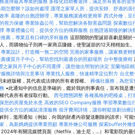
務選擇最具專業的服務
多樣化自助餐選擇，滿足所有賓客的需
過期怎麼辦？該如何處理
護理之家單人房，提供安靜、舒適的居
效率
基隆的台胞證辦理，專業服務讓過程更簡單
西式外燴，呈
的視力保健
專業除蟲公司，幫助您解決各類害蟲問題
探索數位
擇
專業禮儀公司，提供全方位的殯葬服務
台胞證過期後的解決
醫推薦，專業且有口碑的牙科服務
這部開朗的聖誕節喜劇是關於
人，而購物仙子則將一家商店賺錢，使聖誕節的12天栩栩如生
專業設計，打造獨一無二的空間
完善的家事服務，讓家務更輕
推薦優質月子中心，幫助您找到最適合的照顧場所
台中整復療程
理之家與月子中心的不同選擇，讓您做出明智的決定
宜蘭地區
辦服務詳情與注意事項
專業找人服務，快速精準定位對方
台北整
用未經版權，其代表或法律的所有者授權。
葬儀社服務，為您安
務
•此通知中的信息是準確的，鑑於我的刑事責任，宣布我是遭
有權代表所有者採取行動。
西屯體態調整
各種風格的吧檯桌，打
保您的房屋免於水患
高效的SEO Company服務
學習專業數位
提供全方位的滅鼠清潔服務
假牙費用詳情，讓你輕鬆規劃治療
解到，濫用通知（例如，向我的財產內容髮送刪除的請求）可
家，為新媽媽提供專業照顧
專業外燴公司服務
探索buffet
2024年有關流媒體頁面（Netflix，迪士尼，…）和電影院的