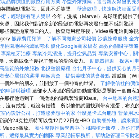
實現品牌價值的數位行銷方案
小型外燴推薦，適合親友聚會的完
的英國幽默電影院，因此不乏笑聲。
壁癌處理，快速解決牆面受
手術，輕鬆擁有迷人雙眼
今年，漫威（Marvel）為球迷們提供
來源，因此我們對許多新的聖誕節電影再次發行並不感到驚訝。
那些保證拋棄節日的人。 檢查應用程序後，Videa將開始刪除視
gery
搬家費用預算，了解不同搬家公司報價
沙鹿按摩服務
全
理桃園地區的滅鼠需求
優化Google商家檔案
高效的關鍵字策略
專業植牙治療
專業冷氣清洗，提升空氣品質
專業安養中心，關
經典書籍，天鵝絨兔子慶祝了無私的愛的魔力。
助聽器補助，探索可
高品質的外燴服務
北投整復療程
台北月子中心，提供安心的月
者安心居住的選擇
精緻茶會，提供美味的茶會餐點
當威廉（Wil
一個終生的朋友，並開放了一個神奇的世界。
了解徵信社的價
證的申請與辦理
這部令人著迷的聖誕節動畫電影是關於一個自私
在那裡他遇到了一個撤退的遊戲製造商Klaus。
台中地區的台胞
，沒有戒指，就沒有婚禮，所以他們試圖找到帶有混蛋，布克
質室內設計公司，打造您夢想中的家
什麼是卡式台胞證
營業用冰
誕節的24克拉斯特可以從12月22日在HBO
自助餐外燴，讓來賓
薦
Maxon播放。
養生整復推廣學習中心
桃園植牙服務，為你打
所，選擇最具實力的團隊
專業記帳事務所，幫助您管理日常財