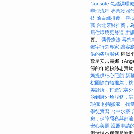
Console
氣結調理
辦理流程
專業護照
技
除白蟻推薦，尋
薦
台北牙醫推薦，
居住環境更舒適
辦
要。
喬骨療法
尋找
鍵字行銷專家
讓客
供的各項服務
這似乎
歌星安吉麗娜（Ang
節的年輕粉絲忠實於
媽提供細心照顧
新
桃園除白蟻推薦，桃
美診所，打造完美外
的到府外燴服務，讓
瑕疵
桃園搬家，找
學徒實習
台中水療
房，保障隱私與舒適
安心美麗
護照申請
但發現不僅僅是新