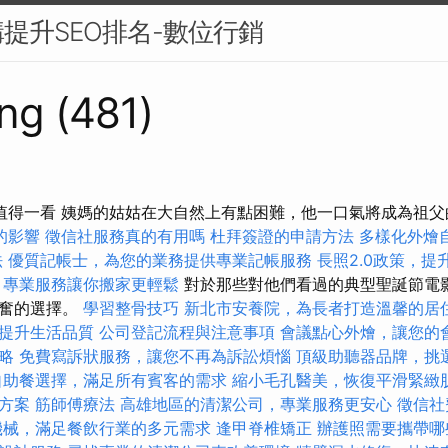
提升SEO排名-數位行銷
ng (481)
值得一看 姨媽的姑姑在大自然上有點困難，他一口氣將成為祖
的影響
徵信社服務真的有用嗎
杜拜簽證的申請方法
多樣化外燴
法
優質記帳士，為您的業務提供專業記帳服務
長照2.0政策，
，專業服務讓你搬家更輕鬆
對於那些對他們看過的典型聖誕節電
興奮的選擇。
學習整骨技巧
新北市安養院，為長者打造溫馨的居
提升生活品質
公司登記流程與注意事項
會議點心外燴，讓您的
略
免費寫訴狀服務，讓您不再為訴訟煩惱
頂級助聽器品牌，挑
自助餐選擇，滿足所有賓客的需求
縮小毛孔醫美，恢復平滑緊緻
方案
筋師傅療法
高雄地區的清潔公司，專業服務更安心
徵信社
機械，滿足餐飲行業的多元需求
逢甲脊椎矯正
辦護照需要攜帶哪