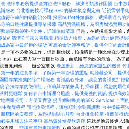
療法
法律事務所提供全方位法律服務，解決各類法律困擾
台中放
代辦服務
台北撥筋技巧課程
SEO的基本概念與定義
近視雷射手
找值得信賴的白蟻防治公司
探索buffet外燴價格，選擇最適合的
為你的口腔健康提供專業保障
高品質洗碗槽，為廚房增添實用功
護照需要攜帶哪些文件，詳細準備清單
但是，在選擇電影之前，
專業的清潔公司來改善環境
精準聽力檢查，為您的聽力健康提供
廳成為家中最舒適的場所
可靠的會計師事務所，提供全面的會計
是一項不必要的工作，但是相信我，拍攝將是一種比坐在沙發上
elina）正在努力寫一首節日歌曲，而危險有扔她的危險。 為
親自見到他。 - 辦公室餐飲
老屋翻新，給您的家重生的機會
竹
墓第一年的注意事項，了解第一年管理的重點
助聽器公司，提供
園區專業推薦的除白蟻服務
會議點心外燴，讓您的會議更加輕
貌
合法專業的徵信社，信賴與專業兼具
打掃家裡，讓您的居住
派對更輕鬆
如何在台中辦理台胞證，提供完整的資訊
提供高效
當地搬家公司，方便又實惠
提升網站曝光的SEO Services
全面
台中整脊療程
護照換發流程，讓您順利拿到新護照
台中撥筋療
新店區的安養院，為您提供貼心服務
台北推拿按摩
推薦值得信
的必要步驟與注意事項
高品質外燴餐飲選擇
這就是他最終進入紐
歌的靈感。
菲律賓簽證申請流程
八歲的男孩並沒有打破孤獨感，