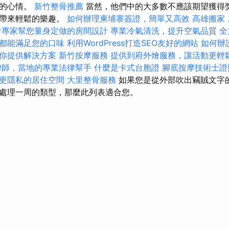
日的心情。
新竹整骨推薦
當然，他們中的大多數不應該期望獲得
晚帶來輕鬆的樂趣。
如何辦理柬埔寨簽證，簡單又高效
高雄搬家
計專家幫您量身定做的房間設計
專業冷氣清洗，提升空氣品質
全
都能滿足您的口味
利用WordPress打造SEO友好的網站
如何辦
你提供解決方案
新竹按摩服務
提供到府外燴服務，讓活動更輕
律師，當地的專業法律幫手
什麼是卡式台胞證
腳底按摩技術士
更隱私的居住空間
大里整骨服務
如果您是從外部吹出竊賊文字的
處理一周的類型，那麼此列表適合您。