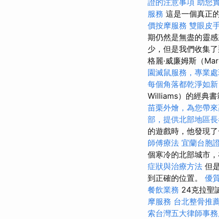
證的注意事項
助您
服務
這是一個真正
價按摩服務
雙眼皮
期仍然是無盡的靈感
少，但是我們收集了
格麗·威廉姆斯（Mar
園滅鼠服務，專業處
每個角落都乾淨如新
Williams）的
苗栗外燴，為您帶來
部，提供北部地區長
的遊戲時，他發現了
師傅療法
宜蘭台胞
個寒冷的北部城市，
症狀與治療方法
但是
到正確的位置。
優
餐飲業務
24克拉聖
摩服務
台北整骨推
索台灣五大律師事務