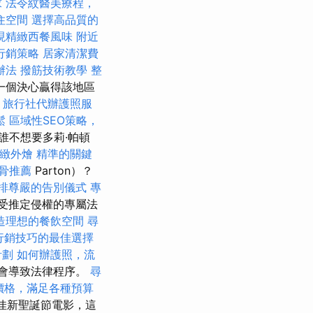
求
法令紋醫美療程，
住空間
選擇高品質的
現精緻西餐風味
附近
行銷策略
居家清潔費
辦法
撥筋技術教學
整
一個決心贏得該地區
。
旅行社代辦護照服
鬆
區域性SEO策略，
誰不想要多莉·帕頓
精緻外燴
精準的關鍵
骨推薦
Parton）？
排尊嚴的告別儀式
專
受推定侵權的專屬法
造理想的餐飲空間
尋
行銷技巧的最佳選擇
計劃
如何辦護照，流
能會導致法律程序。
尋
外燴價格，滿足各種預算
最佳新聖誕節電影，這