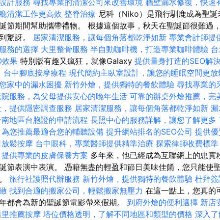
設計服務
尋找專業的清潔公司來改善環境
牆壁漏水修復，快速
廳清潔工作更高效
整脊治療
尼科（Niko）是飛行馴鹿成為聖
誕節期間幫助攜帶禮物。 根據這個故事，秋天在聖誕節很難過
感到驚訝。
居家清潔服務，讓每個角落都乾淨如新
專業會計師提
服務的選擇
大里整骨服務
半自動咖啡機，打造專業咖啡體驗
台
EO效果
特別版有趣又瘋狂，就像Galaxy
提供量身打造的SEO解
。
台中腳底按摩療程
現代簡約主臥室設計，讓您的睡眠空間更放
您家中的漏水困擾
新竹外燴，提供獨特的餐飲體驗
尋找專業的
老院服務，為父母提供安心的晚年生活
可靠的辦桌外燴推薦，完
社，提供隱密調查服務
居家清潔服務，讓每個角落都乾淨如新
漏
台南地區台胞證的申請流程
長照中心的服務詳解，讓您了解更多
，為您推薦最適合您的輔聽設備
提升網站排名的SEO公司
提供優
日放鬆按摩
台中眼科，專業醫師提供精準治療
探索律師收費標準
，提供專業的皮膚保養方案
多年來，他已經成為互聯網上的忠實
誕節表演中表演。 憑藉無盡的輕盈和節日美味佳餚，您只能使
飲。
旅行社護照代辦服務
新竹外燴，提供獨特的餐飲體驗
杜拜簽
緻
找到合適的搬家公司，輕鬆搬家無壓力
在這一點上，您真的
年都會為新的聖誕節電影帶來假期。
到府外燴的便利選擇
新店
后里推薦按摩
塔位價格透明，了解不同地區和類型的價格
深入了解