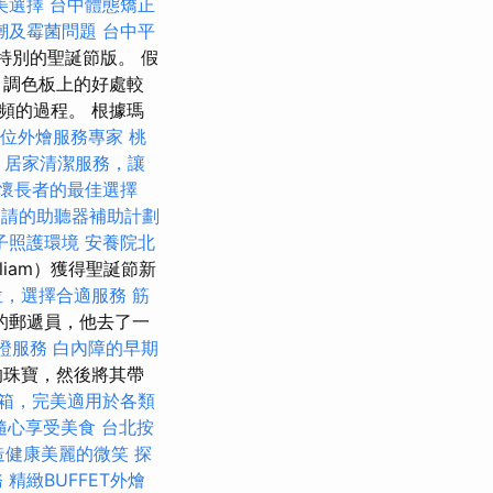
美選擇
台中體態矯正
潮及霉菌問題
台中平
了特別的聖誕節版。 假
 調色板上的好處較
頻的過程。 根據瑪
方位外燴服務專家
桃
居家清潔服務，讓
懷長者的最佳選擇
申請的助聽器補助計劃
子照護環境
安養院北
liam）獲得聖誕節新
位，選擇合適服務
筋
的郵遞員，他去了一
證服務
白內障的早期
的珠寶，然後將其帶
箱，完美適用於各類
隨心享受美食
台北按
造健康美麗的微笑
探
務
精緻BUFFET外燴