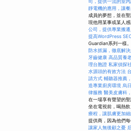
司，提供一流的室內
靜電機的應用，讓餐
成員的夢想，並在聖
現他用某事或某人
公司，提供專業搬遷
提高WordPress S
Guardian系列一樣
防水抓漏，徹底解決
牙齒健康
高品質養
理台胞證
私家偵探
水源頭的有效方法
請方式
輔聽器推薦
造專業廚房環境
烏
律服務
醫美皮膚科
在一場享有聲望的聖
坐在電視前，喝熱
療程，讓肌膚更加細
提供商，因為他們每
讓家人無後顧之憂