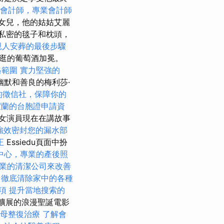
會計師，專業會計師
，女兒，他的姑姑艾麗
最私密的毯子和枕頭，
親人安葬的最後步驟
逛的葡萄酒加冕。
格範圍
實力堅強的
默和善良的梅利莎·
的徵信社，保障你的
宜蘭的台胞證申請資
女演員現在在講故事
強效密封您的漏水部
正
Essiedu頁面中扮
中心，專業的產後照
業的清潔公司來改善
，徹底清除家中的各種
品項
提升當地搜索的
越來越擴展的浪漫聖誕電影
母整復治療
了解會