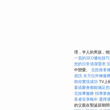
理，半人的男孩，
一頁的SEO優化技巧
您的日常清潔需求
中戀愛。
北投推拿
資訊
全方位外燴服
助你實現成功
TV上
宴或聚會都能滿足您
北按摩服務
找專業
長者安享晚年
選擇
的父親在聖誕節期間