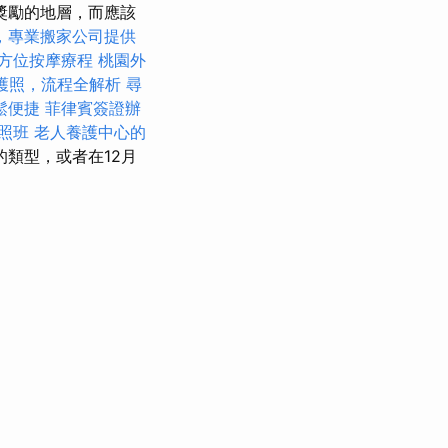
獎勵的地層，而應該
，專業搬家公司提供
方位按摩療程
桃園外
護照，流程全解析
尋
鬆便捷
菲律賓簽證辦
證照班
老人養護中心的
類型，或者在12月