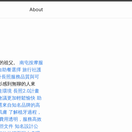
About
父的祖父。
南屯按摩服
自助餐選擇
旅行社護
提升長照服務品質與可
影感到無聊的人來
住環境
長照2.0計畫
會議更加輕鬆愉快
助
選來自知名品牌的高
肌膚
了解植牙過程，
費用透明，服務高效
些文件
知名設計公