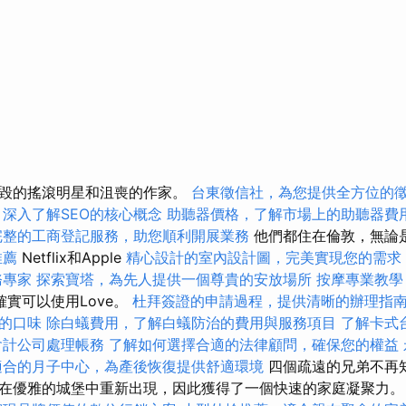
燒毀的搖滾明星和沮喪的作家。
台東徵信社，為您提供全方位的
深入了解SEO的核心概念
助聽器價格，了解市場上的助聽器費
完整的工商登記服務，助您順利開展業務
他們都住在倫敦，無論
推薦
Netflix和Apple
精心設計的室內設計圖，完美實現您的需求
務專家
探索寶塔，為先人提供一個尊貴的安放場所
按摩專業教
確實可以使用Love。
杜拜簽證的申請過程，提供清晰的辦理指
的口味
除白蟻費用，了解白蟻防治的費用與服務項目
了解卡式
會計公司處理帳務
了解如何選擇合適的法律顧問，確保您的權益
適合的月子中心，為產後恢復提供舒適環境
四個疏遠的兄弟不再
在優雅的城堡中重新出現，因此獲得了一個快速的家庭凝聚力