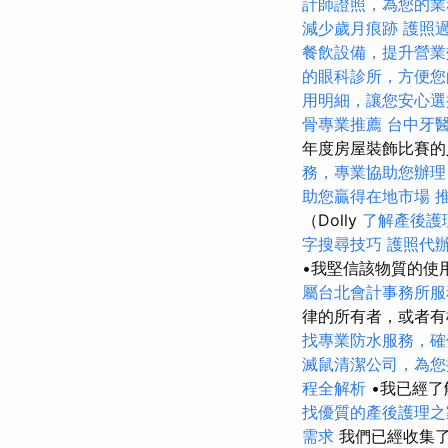
計師證照，為您的業
減少歲月痕跡
護照
餐飲設備，提升營業
的眼科診所，方便您
用明細，讓您安心選
骨專業推薦
台中牙
年度房屋裝飾比賽的
務，專業協助您辦理
助您贏得在地市場
（Dolly
了解產後護
字搜尋技巧
護照代
•我堅信該物質的使
屬台北會計事務所服
律的所有者，或者
找專業防水服務，確
滅鼠清潔公司，為您
程全解析
•我已經了
找優質的產後護理之
需求
我們已經收集了