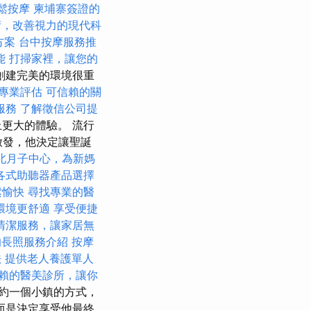
鬆按摩
柬埔寨簽證的
術，改善視力的現代科
方案
台中按摩服務推
能
打掃家裡，讓您的
創建完美的環境很重
專業評估
可信賴的關
服務
了解徵信公司提
更大的體驗。 流行
了啟發，他決定讓聖誕
北月子中心，為新媽
各式助聽器產品選擇
鬆愉快
尋找專業的醫
環境更舒適
享受便捷
清潔服務，讓家居無
的長照服務介紹
按摩
法
提供老人養護單人
賴的醫美診所，讓你
約一個小鎮的方式，
而是決定享受他最終