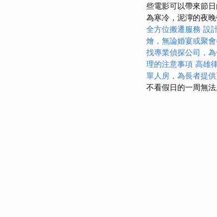
些電影可以帶來節
為寒冷，泥濘的夜
全方位搬遷服務
設
燴，無論婚宴或聚會
找專業偵探公司，為
理的注意事項
高雄
單人房，為長者提供
不看假日的一周無法