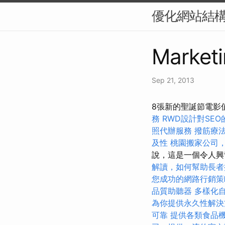
優化網站結構
Marketi
Sep 21, 2013
8張新的聖誕節電影
務
RWD設計對SEO
照代辦服務
撥筋療
及性
桃園搬家公司
說，這是一個令人
解讀，如何幫助長者
您成功的網路行銷策
品質助聽器
多樣化
為你提供永久性解決
可靠
提供各類食品