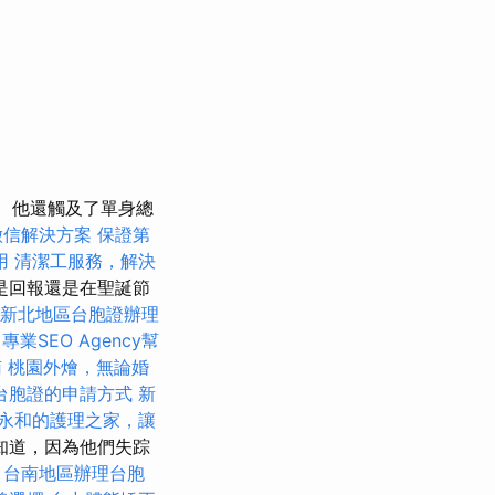
他還觸及了單身總
徵信解決方案
保證第
用
清潔工服務，解決
是回報還是在聖誕節
新北地區台胞證辦理
學
專業SEO Agency幫
南
桃園外燴，無論婚
台胞證的申請方式
新
永和的護理之家，讓
知道，因為他們失踪
。
台南地區辦理台胞