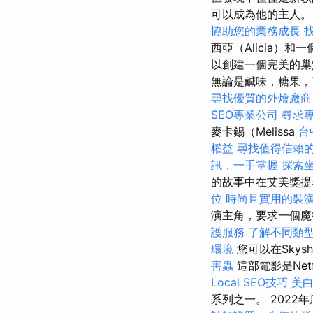
可以成為他的主人
協助您的業務成長
找
西亞（Alicia
以創建一個完美的
無論是鹹味，糖果，
尋找優質的外燴廠商
SEO專業公司
尋求
麥卡錫（Melissa
台
權益
尋找值得信賴
訊，一手掌握
探索
的故事中在艾美獎提名
位
時尚且實用的裝
演主角，要求一個魔
護服務
了解不同類
環境
您可以在Skys
害蟲
這部電影是Netfl
Local SEO技巧
美
系列之一。 202