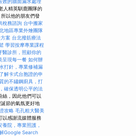
有效的牆面漏水處理
誕老人精英馴鹿團隊的
，所以他的朋友們發
供稅務諮詢
台中搬家
北地區專業外燴團隊
決方案
台北撥筋療法
鬆
學習按摩專業課程
牙醫診所，照顧你的
美呈現每一餐
如何辦
水打針，專業修補漏
了解卡式台胞證的申
質的不鏽鋼廚具，打
，確保透明公平的法
粉絲，因此他們可以
聖誕節的氣氛更好地
證攻略
毛孔粗大醫美
可以感謝流媒體服務
安養院，專業照護，
Google Search