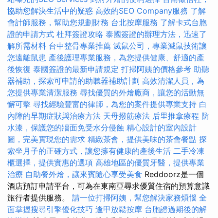
協助您解決生活中的疑惑
高效的SEO Company服務
了解
會計師服務，幫助您規劃財務
台北按摩服務
了解卡式台胞
證的申請方式
杜拜簽證攻略
泰國簽證的辦理方法，迅速了
解所需材料
台中整骨專業推薦
滅鼠公司，專業滅鼠技術讓
您遠離鼠患
產後護理專業服務，為您提供健康、舒適的產
後恢復
泰國簽證的最新申請規定
打掃阿姨的價格參考
助聽
器補助，探索可申請的助聽器補助計劃
高效清潔人員，為
您提供專業清潔服務
尋找優質的外燴廠商，讓您的活動無
懈可擊
尋找經驗豐富的律師，為您的案件提供專業支持
白
內障的早期症狀與治療方法
天母撥筋療法
后里推拿療程
防
水漆，保護您的牆面免受水分侵蝕
精心設計的室內設計
圖，完美實現您的需求
精緻茶會，提供美味的茶會餐點
探
索坐月子的正確方式，讓您擁有健康的產後生活
二手冷凍
櫃選擇，提供實惠的選項
高雄地區的優質牙醫，提供專業
治療
自助餐外燴，讓來賓隨心享受美食
Reddoorz是一個
酒店預訂申請平台，可為在東南亞尋求優質住宿的預算意識
旅行者提供服務。
請一位打掃阿姨，幫您解決家務煩惱
全
面掌握搜尋引擎優化技巧
逢甲放鬆按摩
台胞證過期後的解