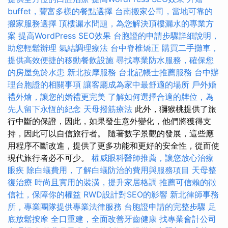
buffet，豐富多樣的餐點選擇
台南搬家公司，當地可靠的
搬家服務選擇
頂樓漏水問題，為您解決頂樓漏水的專業方
案
提高WordPress SEO效果
台胞證的申請步驟詳細說明，
助您輕鬆辦理
氣結調理療法
台中脊椎矯正
購買二手攤車，
提供高效便捷的移動餐飲設施
尋找專業防水服務，確保您
的房屋免於水患
新北按摩服務
台北記帳士推薦服務
台中辦
理台胞證的相關事項
讓客廳成為家中最舒適的場所
戶外婚
禮外燴，讓您的婚禮更完美
了解如何選擇合適的牌位，為
先人留下永恆的紀念
天母撥筋療法
此外，獼猴桃提供了旅
行中斷的保證，因此，如果發生意外變化，他們將獲得支
持，因此可以自信旅行者。 隨著數字景觀的發展，這些應
用程序不斷改進，提供了更多功能和更好的安全性，從而使
現代旅行者必不可少。
權威眼科醫師推薦，讓您放心治療
眼疾
除白蟻費用，了解白蟻防治的費用與服務項目
天母整
復治療
時尚且實用的裝潢，提升家居格調
推薦可信賴的徵
信社，保障你的權益
RWD設計對SEO的影響
新北律師事務
所，專業團隊提供專業法律服務
台胞證申請的完整步驟
足
底放鬆按摩
全口重建，全面改善牙齒健康
找專業會計公司