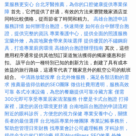
業服務更安心
台北牙醫推薦，為你的口腔健康提供專業保
障
首先，它們提供了舒適，有效的方法來瀏覽幾家酒店並
同時比較價格，從而節省了時間和精力。
高雄台胞證申請
服務詳情
如何辦理台胞證，快速簡便
如何在台中辦理台胞
證，提供完整的資訊
專業養護中心，提供全面的照護服務
宜蘭外燴，為當地聚會帶來美味選擇
提供優質的不鏽鋼廚
具，打造專業廚房環境
高雄的台胞證辦理指南
其次，這些
應用程序通常提供其他預訂渠道無法獲得的獨家優惠和折
扣。 該平台的一種特別已知的創新方法，創建了具有成本
效益的旅行路線，這通常代表了幾家意外的航空公司的航班
組合。
中清路放鬆按摩
台北外燴服務，滿足各類活動的需
求
推薦最值得信賴的SEO團隊
徵信社費用透明，服務高效
可靠
各式冷凍設備，為您的餐廳提供可靠冷藏方案
僅需
300元即可享受專業居家清潔服務
什麼是卡式台胞證
打掃
家裡，讓您的居住環境更舒適
台南地區台胞證的申請流程
附近的眼科診所，方便您的視力保健
專業安養中心，關懷
長者的最佳選擇
台北地區專業外燴團隊
專業記帳事務所，
幫助您管理日常財務
找專業會計公司處理帳務
牙科診所，
提供全方位的口腔治療
提高WordPress SEO效果
外燴