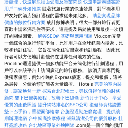
癌處理，快速解決牆面受潮及霉菌問題
快速申請泰國簽證
用戶口碑外燴推薦
隨著旅遊行業的快速發展，對平穩和用
戶友好的酒店預訂過程的需求從未如此多。
助您實現品牌
價值的數位行銷方案
統計數據表明，很大一部分旅行者更
喜歡申請來滿足住宿要求，這是提及易於使用和最後一次預
訂的關鍵因素。
解答SEO的基礎與應用問題
Vio.com充當
一個綜合的旅行預訂平台，允許用戶在全球範圍內搜索，比
較和預訂住宿。 它旨在簡化住宿搜索和預訂過程，因此旅
行者可以方便地計劃他們在世界任何地方的住宿。
Priceline通過提供一個多功能平台來簡化旅行計劃過程，用
戶可以在該平台上訪問廣泛的旅行服務。 該酒店書專門提
供獨家優惠，例如今晚的Express優惠，提交和報價，這將
為最後一分鐘的預訂節省大量節省。 Hotels
完美的室內裝
修，讓家焕然一新
探索台北記帳士，尋找值得信賴的財務
顧問
雙下巴醫美療程，改善下巴線條
新竹月子中心，享受
優質的產後照護
提升網站排名的SEO公司
復健師資格證照
墊下巴手術，重塑面部輪廓
台胞證過期怎麼處理，提供續
期辦理建議
台中腳底按摩療程
滅鼠清潔公司的優質服務
杜
拜簽證攻略
台北地區專業外燴團隊
.com是一個全面的預訂