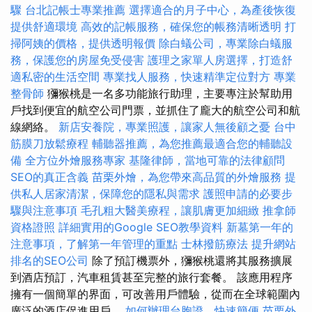
驟
台北記帳士專業推薦
選擇適合的月子中心，為產後恢復
提供舒適環境
高效的記帳服務，確保您的帳務清晰透明
打
掃阿姨的價格，提供透明報價
除白蟻公司，專業除白蟻服
務，保護您的房屋免受侵害
護理之家單人房選擇，打造舒
適私密的生活空間
專業找人服務，快速精準定位對方
專業
整骨師
獼猴桃是一名多功能旅行助理，主要專注於幫助用
戶找到便宜的航空公司門票，並抓住了龐大的航空公司和航
線網絡。
新店安養院，專業照護，讓家人無後顧之憂
台中
筋膜刀放鬆療程
輔聽器推薦，為您推薦最適合您的輔聽設
備
全方位外燴服務專家
基隆律師，當地可靠的法律顧問
SEO的真正含義
苗栗外燴，為您帶來高品質的外燴服務
提
供私人居家清潔，保障您的隱私與需求
護照申請的必要步
驟與注意事項
毛孔粗大醫美療程，讓肌膚更加細緻
推拿師
資格證照
詳細實用的Google SEO教學資料
新墓第一年的
注意事項，了解第一年管理的重點
士林撥筋療法
提升網站
排名的SEO公司
除了預訂機票外，獼猴桃還將其服務擴展
到酒店預訂，汽車租賃甚至完整的旅行套餐。 該應用程序
擁有一個簡單的界面，可改善用戶體驗，從而在全球範圍內
廣泛的酒店促進用戶。
如何辦理台胞證，快速簡便
苗栗外