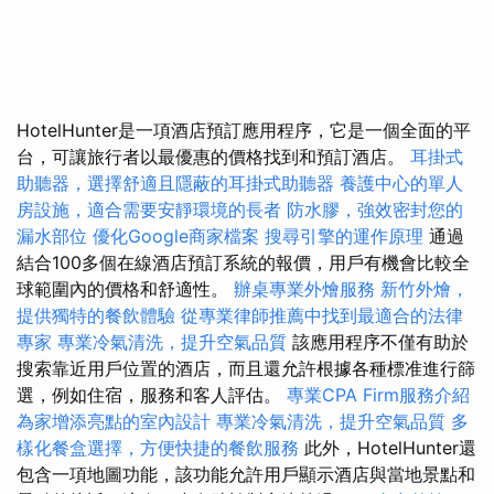
HotelHunter是一項酒店預訂應用程序，它是一個全面的平
台，可讓旅行者以最優惠的價格找到和預訂酒店。
耳掛式
助聽器，選擇舒適且隱蔽的耳掛式助聽器
養護中心的單人
房設施，適合需要安靜環境的長者
防水膠，強效密封您的
漏水部位
優化Google商家檔案
搜尋引擎的運作原理
通過
結合100多個在線酒店預訂系統的報價，用戶有機會比較全
球範圍內的價格和舒適性。
辦桌專業外燴服務
新竹外燴，
提供獨特的餐飲體驗
從專業律師推薦中找到最適合的法律
專家
專業冷氣清洗，提升空氣品質
該應用程序不僅有助於
搜索靠近用戶位置的酒店，而且還允許根據各種標准進行篩
選，例如住宿，服務和客人評估。
專業CPA Firm服務介紹
為家增添亮點的室內設計
專業冷氣清洗，提升空氣品質
多
樣化餐盒選擇，方便快捷的餐飲服務
此外，HotelHunter還
包含一項地圖功能，該功能允許用戶顯示酒店與當地景點和