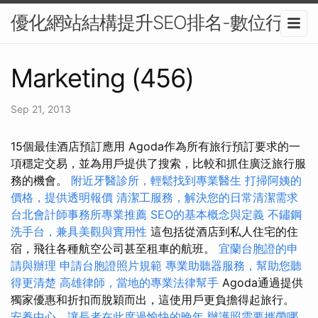
優化網站結構提升SEO排名-數位行銷
Marketing (456)
Sep 21, 2013
15個最佳酒店預訂應用 Agoda作為所有旅行預訂要求的一
項穩定交易，並為用戶提供了搜索，比較和抓住廣泛旅行服
務的機會。
附近牙醫診所，輕鬆找到專業醫生
打掃阿姨的
價格，提供透明報價
清潔工服務，解決您的日常清潔需求
台北會計師事務所專業推薦
SEO的基本概念與定義
不鏽鋼
洗手台，兼具美觀與實用性
這包括從酒店到私人住宅的住
宿，飛往各種航空公司甚至租車的航班。
宜蘭台胞證的申
請與辦理
申請台胞證照片規範
專業助聽器服務，幫助您聽
得更清楚
高雄律師，當地的專業法律幫手
Agoda通過提供
獨家優惠和折扣而脫穎而出，這使用戶更負擔得起旅行。
安養中心，讓長者在此度過愉快的晚年
辦護照需要攜帶哪