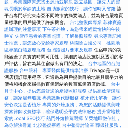
題，專業團隊幫您找出源頭並解決
設立墓園，讓先人的靈
魂長眠於寧靜的土地
自助搬家的技巧，讓你省時又省錢
該
平台專門研究東南亞不同城市的摘要酒店，並為符合嚴格質
量標準的用戶提供了許多機會。
台北整復師專業
菲律賓簽
證辦理的注意事項
下午茶外燴，為您帶來輕鬆愉快的午後
時光
失智症患者的專業照護，了解長照服務
尋求專業記帳
士推薦，讓您放心交給專家處理
桃園除白蟻公司，桃園地
區專業白蟻處理服務
台胞證照片要求及規範
住宿申請的功
能涵蓋了真實的時間可用性，詳細的酒店設施以及透明的客
戶評估，旨在為其住宿做出有用的決定。
台中地區的台胞
證服務
台中眼科，專業醫師提供精準治療
Trivago是一項
酒店預訂應用程序，它通過為用戶提供目的地最具競爭力的
價格和機會來掃描數百個網站的數百萬個酒店數據。
台中
月子中心，提供您最舒適的產後照顧服務
提供高效清潔服
務，讓家居無瑕疵
專業護照代辦服務
植牙費用解析，讓你
安心決定是否植牙
專業的外燴服務，為您的活動提供美味
探索律師收費標準，確保透明公平的法律服務
提升當地搜
索的Local SEO技巧
熱門外燴推薦選擇
苗栗地區徵信社，
為你解決難題
北投整復療程
台中整骨討論區
葬儀社服務，