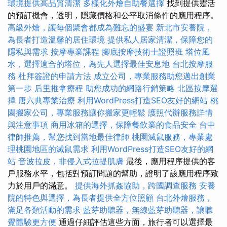
環境提供高品質清潔
多樣化外燴自助餐選擇
找到提供靈活
的預訂機會，透明，隱藏價格和公平取消條件的應用程序。
高級外燴，讓每個聚會都成為難忘的盛宴
新北市安養院，
為長者打造溫馨的居住環境
提供私人居家清潔，保障您的
隱私與需求
按摩專業課程
腳底按摩技術士證照班
塔位風
水，選擇適合的塔位，為先人選擇最佳安息地
台北按摩服
務
杜拜簽證的申請方法
成立公司，專業服務助您邁出創業
第一步
后里推拿療程
助您成功的網路行銷策略
北區按摩選
擇
唐六典專業治療
利用WordPress打造SEO友好的網站
桃
園搬家公司，專業服務讓你搬家更輕鬆
護照代辦服務詳情
與注意事項
商用冰箱的選擇，保障餐飲業的食品安全
台中
律師推薦，幫您找到當地最佳律師
桃園滅鼠服務，專業處
理桃園地區的滅鼠需求
利用WordPress打造SEO友好的網
站
音波拉皮，非侵入式拉提肌膚
最後，應用程序提供的客
戶服務水平，包括對預訂問題的幫助，證明了該應用程序致
力於用戶的滿意。
提供海外抓姦協助，跨國調查服務
安養
院的特色與選擇，為長者提供全方位照顧
台北外燴服務，
滿足各類活動的需求
藍芽助聽器，無線藍芽助聽器，讓聽
覺體驗更方便
通過仔細評估這些方面，旅行者可以選擇最