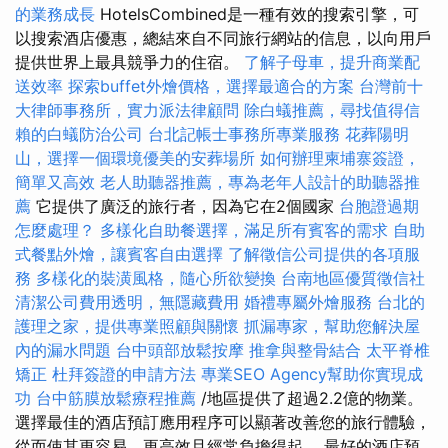
的業務成長
HotelsCombined是一種有效的搜索引擎，可
以搜索酒店優惠，總結來自不同旅行網站的信息，以向用戶
提供世界上最具競爭力的住宿。
了解子母車，提升商業配
送效率
探索buffet外燴價格，選擇最適合的方案
台灣前十
大律師事務所，實力派法律顧問
除白蟻推薦，尋找值得信
賴的白蟻防治公司
台北記帳士事務所專業服務
花葬陽明
山，選擇一個環境優美的安葬場所
如何辦理柬埔寨簽證，
簡單又高效
老人助聽器推薦，專為老年人設計的助聽器推
薦
它提供了廣泛的旅行者，因為它在2個國家
台胞證過期
怎麼處理？
多樣化自助餐選擇，滿足所有賓客的需求
自助
式餐點外燴，讓賓客自由選擇
了解徵信公司提供的各項服
務
多樣化的裝潢風格，隨心所欲變換
台南地區優質徵信社
清潔公司費用透明，無隱藏費用
婚禮專屬外燴服務
台北的
護理之家，提供專業照顧與關懷
抓漏專家，幫助您解決屋
內的漏水問題
台中頭部放鬆按摩
推拿與整骨結合
太平脊椎
矯正
杜拜簽證的申請方法
專業SEO Agency幫助你實現成
功
台中筋膜放鬆療程推薦
/地區提供了超過2.2億的物業。
選擇最佳的酒店預訂應用程序可以顯著改善您的旅行體驗，
從而使其更容易，更高效且經常負擔得起。 最好的酒店預