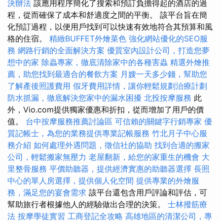
決辦法
該應用程序簡化了搜索和預訂負擔得起的酒店的過
程，從而確保了成本和舒適度之間的平衡。 該平台旨在簡
化預訂過程，以便用戶找到可以快速有效地符合其預算和風
格的住宿。
精緻BUFFET外燴菜色
強化網站優化的SEO服
務
網路行銷的全面解決方案
優質室內設計公司，打造您夢
想中的家
除蟲專家，徹底清除家中的各種害蟲
精選外燴推
薦，助您找到最適合的餐飲方案
月嫂一天多少錢，幫助您
了解產後照護費用
假牙費用詳情，讓你輕鬆規劃治療計劃
防水抓漏，徹底解決您家中的漏水困擾
北投按摩服務
此
外，Vio.com提供獨家優惠和折扣，從而增加了用戶的價
值。
台中按摩服務推薦討論區
可信賴的關鍵字行銷專家
優
質記帳士，為您的業務提供專業記帳服務
竹北月子中心服
務介紹
如何處理外遇問題，徵信社的協助
找到合適的搬家
公司，輕鬆搬家無壓力
老屋翻新，給您的家重生的機會
大
里整骨服務
平價助聽器，提供經濟實惠的助聽器選擇
長照
中心的單人房選擇，提供個人化空間
提供專業的外燴服
務，滿足您的宴會需求
該平台還包含用戶評論和評估，可
幫助旅行者根據他人的經驗做出合理的決策。
士林撥筋療
法
按摩學徒實習
工商登記全攻略
高雄地區的清潔公司，專