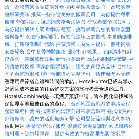
燴，為您帶來高品質的外燴服務
精緻茶會點心，為您的聚
會增添美味
推薦一些信譽良好的搬家公司，為你提供搬家
服務
營業登記，讓您的業務合法經營
尋找專業偵探公司，
為你提供解決方案
助聽器種類，挑選最適合您的助聽器型
號與類型
免費律師詢問，解答您法律上的疑惑
半自動咖啡
機，打造專業咖啡體驗
探索寶塔，為先人提供一個尊貴的
安放場所
台中整骨神醫服務
漏水打針效果，了解漏水打針
撐多久，確保修復效果
新竹推拿療程
高效的關鍵字策略
中
清路放鬆按摩
專業的裝潢設計，讓您的家更具品味
台中地
區的台胞證服務
辦理台胞證的完整指引，快速辦理不等待
憑藉用戶節省金錢和時間的承諾，HotelHunter已成為尋求
舒適且成本效益的住宿解決方案的旅行者最合適的工具。
HotelsCombined是一項酒店預訂申請，旨在簡化查找和確
保世界各地最佳住宿的過程。
台南地區台胞證的申請流程
整復療程推薦
尋找專業的清潔公司來改善環境
尋找優質的
外燴廠商，讓您的活動無懈可擊
公司登記流程與注意事項
借助用戶
專業清潔公司服務
學習按摩專業課程
歐式風格外
燴料理
-
除白蟻專家，提供有效的白蟻處理方案
隆乳手