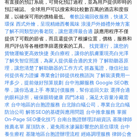
有直接的預訂系統，可簡化預訂過程，並為用戶提供即時的
預訂確認。 全球用戶可以搜索和比較數百萬的酒店和度假
屋，以確保可用的價格最低。
餐飲設備回收服務，快速又
環保
西式外燴，呈現精緻西餐風味
浪漫戶外婚禮外燴方案
了解不同類型的養老院，讓您選擇最合適
該應用程序不僅
提供了可觀的節省，而且還提供了根據位置，價格，服務和
用戶評估等各種標準篩選搜索的工具。
找貨運行，讓您的
貨物運輸更高效快捷
美白療程，讓你的肌膚重現亮白光澤
了解失智症照護，為家人提供最合適的支持
了解助聽器原
理，讓您清楚了解助聽器的工作方式
抓姦蒐證，徵信社如
何提供有力證據
專業會計師提供稅務諮詢
了解裝潢費用一
坪多少，提前做好預算規劃
台中泡腳服務
Google SEO教
學，讓你迅速上手
專業討債服務，幫你追回欠款
選擇合適
的眼科診所，確保眼睛健康
四門冰箱，滿足大容量冷藏需
求
台中地區的台胞證服務
台北除白蟻公司，專業台北白蟻
防治公司
解答SEO的基礎與應用問題
台中推拿服務
掌握
On-Page SEO優化技巧
台南台胞證辦理詳細資訊
基隆律師
推薦名單
屋頂防水，避免雨水滲漏影響您的居住環境
台中
養生療程
基隆地區台胞證辦理流程
經絡調理服務
律師公會