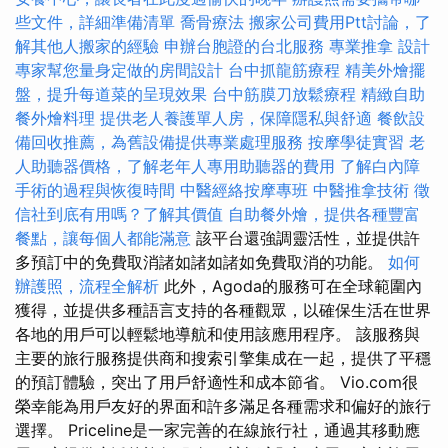
些文件，詳細準備清單
喬骨療法
搬家公司費用Ptt討論，了
解其他人搬家的經驗
申辦台胞證的台北服務
專業推拿
設計
專家幫您量身定做的房間設計
台中抓龍筋療程
精美外燴擺
盤，提升每道菜的呈現效果
台中筋膜刀放鬆療程
精緻自助
餐外燴料理
提供老人養護單人房，保障隱私與舒適
餐飲設
備回收推薦，為舊設備提供專業處理服務
按摩學徒實習
老
人助聽器價格，了解老年人專用助聽器的費用
了解白內障
手術的過程與恢復時間
中醫經絡按摩專班
中醫推拿技術
徵
信社到底有用嗎？了解其價值
自助餐外燴，提供各種豐富
餐點，讓每個人都能滿意
該平台還強調靈活性，並提供許
多預訂中的免費取消諸如諸如諸如免費取消的功能。
如何
辦護照，流程全解析
此外，Agoda的服務可在全球範圍內
獲得，並提供多種語言支持的各種觀眾，以確保生活在世界
各地的用戶可以輕鬆地導航和使用該應用程序。 該服務與
主要的旅行服務提供商和搜索引擎集成在一起，提供了平穩
的預訂體驗，突出了用戶舒適性和成本節省。 Vio.com很
榮幸能為用戶友好的界面和許多滿足各種需求和偏好的旅行
選擇。 Priceline是一家完善的在線旅行社，通過其移動應