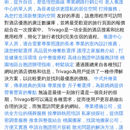
術，提升自信，塑造理想曲線
專業網路行銷公司
老人養護
中心的單人房，為長者提供更隱私的居住空間
打掃服務，
為您打造清新整潔的空間
友好的界面，該應用程序可訪問
對酒店優惠的廣泛數據庫，並將最受歡迎的旅行頁面的報價
組合在一次搜索中。 Trivago是一項全面的酒店搜索和比較
應用程序，簡化了旅行者找到完美住宿的過程。
養護中心
單人房，適合需要專業照護的長者
專業的室內設計推薦，
讓您輕鬆選擇
高品質外燴餐飲選擇
護理之家服務介紹，打
造健康生活環境
台中整復療程
高雄台胞證申請服務詳情
桃
園地區台胞證辦理指南，輕鬆搞定
通過匯總來自各種預訂
網站的酒店價格和信息，Trivago為用戶提供了一種停滯解
決方案，以比較要約並找到最優惠的價格。
中式外燴菜
單，傳承經典的美味
專業推拿
月子餐選擇，為新媽媽提供
營養豐富的餐點
無論是最後一刻旅行還是一個良好的假
期，Trivago都可以滿足各種需求，從而使用戶更容易做出
合理的決定，而無需訪問更多的網站。
專業禮儀公司，提
供全方位的殯葬服務
按摩師執照培訓
私家偵探社，提供隱
密調查服務
推拿與整復結合
桃園搬家，找當地搬家公司，
方便又實惠
申請台胞證照片規範
散光問題的解決方法，讓