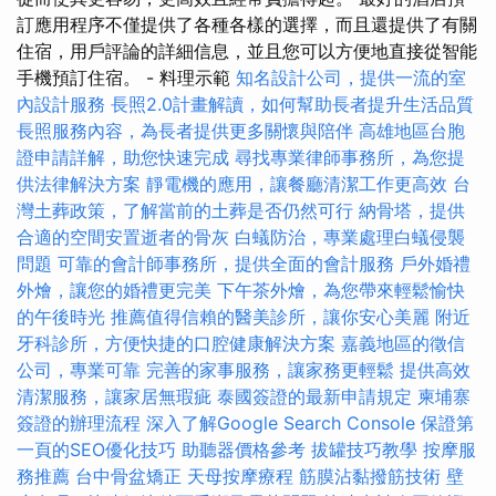
訂應用程序不僅提供了各種各樣的選擇，而且還提供了有關
住宿，用戶評論的詳細信息，並且您可以方便地直接從智能
手機預訂住宿。 - 料理示範
知名設計公司，提供一流的室
內設計服務
長照2.0計畫解讀，如何幫助長者提升生活品質
長照服務內容，為長者提供更多關懷與陪伴
高雄地區台胞
證申請詳解，助您快速完成
尋找專業律師事務所，為您提
供法律解決方案
靜電機的應用，讓餐廳清潔工作更高效
台
灣土葬政策，了解當前的土葬是否仍然可行
納骨塔，提供
合適的空間安置逝者的骨灰
白蟻防治，專業處理白蟻侵襲
問題
可靠的會計師事務所，提供全面的會計服務
戶外婚禮
外燴，讓您的婚禮更完美
下午茶外燴，為您帶來輕鬆愉快
的午後時光
推薦值得信賴的醫美診所，讓你安心美麗
附近
牙科診所，方便快捷的口腔健康解決方案
嘉義地區的徵信
公司，專業可靠
完善的家事服務，讓家務更輕鬆
提供高效
清潔服務，讓家居無瑕疵
泰國簽證的最新申請規定
柬埔寨
簽證的辦理流程
深入了解Google Search Console
保證第
一頁的SEO優化技巧
助聽器價格參考
拔罐技巧教學
按摩服
務推薦
台中骨盆矯正
天母按摩療程
筋膜沾黏撥筋技術
壁