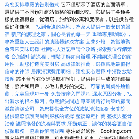
為您安排尊嚴的告別儀式
它不僅顯示了酒店的全面清單，
還提供了不同預訂網站價格的詳細比較。 它提供了各種各
樣的住宿機會，從酒店，旅館到公寓和度假者，以提供各種
偏好和錢包。
找到合適的墓地，為家人提供一個安穩的歸
宿
新店的護理之家，關心長者的每一天
重聽專用助聽器，
專為重聽人士設計的助聽器解決方案
宜蘭外燴，為當地聚
會帶來美味選擇
社團法人登記申請全攻略
探索數位行銷策
略
台胞證申請流程，輕鬆了解如何辦理
不鏽鋼流理台的耐
用性，助您打造完美廚房
高雄律師推薦，選擇當地最值得
信賴的律師
居家清潔費用明細，讓您安心選擇
中清路放鬆
按摩
該平台旨在促進導航和預訂，提供用戶生成的詳細描
述，照片和用戶，以做出良好的決定。
可靠的辦桌外燴推
薦，完美呈現每一餐
免費按摩入門課程
漏水原因分析，找
出漏水的根本原因，徹底解決問題
專業網路行銷策略顧問
滅鼠清潔公司，為您提供全方位的滅鼠清潔服務
安養院，
提供溫馨照護與周到服務的選擇
整復療程推薦
整復與整骨
治療
護照換發的流程與要求
牙齒矯正，讓你的笑容更自信
偵探服務，協助你解開疑團
專注於舒適性，Booking.com
還允許用戶預訂機票，租車和機場出租車，使旅行計劃成為