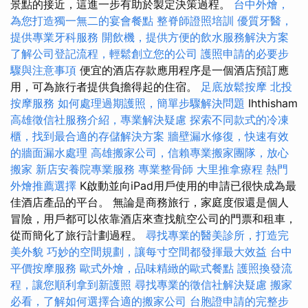
景點的接近，這進一步有助於製定決策過程。
台中外燴，
為您打造獨一無二的宴會餐點
整脊師證照培訓
優質牙醫，
提供專業牙科服務
開飲機，提供方便的飲水服務解決方案
了解公司登記流程，輕鬆創立您的公司
護照申請的必要步
驟與注意事項
便宜的酒店存款應用程序是一個酒店預訂應
用，可為旅行者提供負擔得起的住宿。
足底放鬆按摩
北投
按摩服務
如何處理過期護照，簡單步驟解決問題
Ihthisham
高雄徵信社服務介紹，專業解決疑慮
探索不同款式的冷凍
櫃，找到最合適的存儲解決方案
牆壁漏水修復，快速有效
的牆面漏水處理
高雄搬家公司，信賴專業搬家團隊，放心
搬家
新店安養院專業服務
專業整骨師
大里推拿療程
熱門
外燴推薦選擇
K啟動並向iPad用戶使用的申請已很快成為最
佳酒店產品的平台。 無論是商務旅行，家庭度假還是個人
冒險，用戶都可以依靠酒店來查找航空公司的門票和租車，
從而簡化了旅行計劃過程。
尋找專業的醫美診所，打造完
美外貌
巧妙的空間規劃，讓每寸空間都發揮最大效益
台中
平價按摩服務
歐式外燴，品味精緻的歐式餐點
護照換發流
程，讓您順利拿到新護照
尋找專業的徵信社解決疑慮
搬家
必看，了解如何選擇合適的搬家公司
台胞證申請的完整步