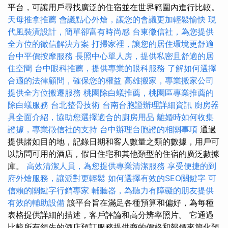
平台，可讓用戶尋找廣泛的住宿並在世界範圍內進行比較。
天母推拿推薦
會議點心外燴，讓您的會議更加輕鬆愉快
現
代風裝潢設計，簡單卻富有時尚感
台東徵信社，為您提供
全方位的徵信解決方案
打掃家裡，讓您的居住環境更舒適
台中平價按摩服務
長照中心單人房，提供私密且舒適的居
住空間
台中眼科推薦，提供專業的眼科服務
了解如何選擇
合適的法律顧問，確保您的權益
高雄搬家，專業搬家公司
提供全方位搬遷服務
桃園除白蟻推薦，桃園區專業推薦的
除白蟻服務
台北整骨技術
台南台胞證辦理詳細資訊
廚房器
具全面介紹，協助您選擇適合的廚房用品
離婚時如何收集
證據，專業徵信社的支持
台中辦理台胞證的相關事項
通過
提供諸如目的地，記錄日期和客人數量之類的數據，用戶可
以訪問可用的酒店，假日住宅和其他類型的住宿的廣泛數據
庫。
高效清潔人員，為您提供專業清潔服務
享受便捷的到
府外燴服務，讓派對更輕鬆
如何選擇有效的SEO關鍵字
可
信賴的關鍵字行銷專家
輔聽器，為聽力有障礙的朋友提供
有效的輔助設備
該平台旨在滿足各種預算和偏好，為每種
表格提供詳細的描述，客戶評論和高分辨率照片。 它通過
比較所有領先的酒店預訂服務提供商的價格和報價來簡化預