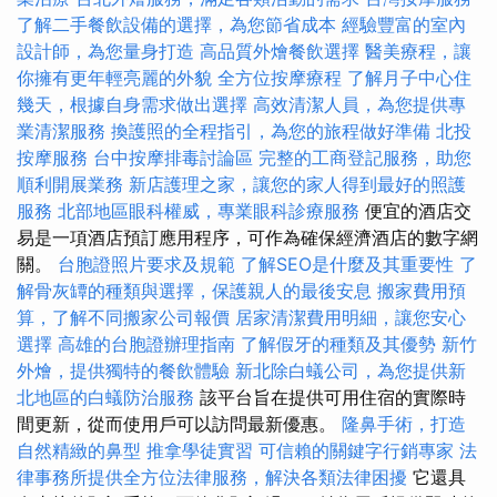
了解二手餐飲設備的選擇，為您節省成本
經驗豐富的室內
設計師，為您量身打造
高品質外燴餐飲選擇
醫美療程，讓
你擁有更年輕亮麗的外貌
全方位按摩療程
了解月子中心住
幾天，根據自身需求做出選擇
高效清潔人員，為您提供專
業清潔服務
換護照的全程指引，為您的旅程做好準備
北投
按摩服務
台中按摩排毒討論區
完整的工商登記服務，助您
順利開展業務
新店護理之家，讓您的家人得到最好的照護
服務
北部地區眼科權威，專業眼科診療服務
便宜的酒店交
易是一項酒店預訂應用程序，可作為確保經濟酒店的數字網
關。
台胞證照片要求及規範
了解SEO是什麼及其重要性
了
解骨灰罈的種類與選擇，保護親人的最後安息
搬家費用預
算，了解不同搬家公司報價
居家清潔費用明細，讓您安心
選擇
高雄的台胞證辦理指南
了解假牙的種類及其優勢
新竹
外燴，提供獨特的餐飲體驗
新北除白蟻公司，為您提供新
北地區的白蟻防治服務
該平台旨在提供可用住宿的實際時
間更新，從而使用戶可以訪問最新優惠。
隆鼻手術，打造
自然精緻的鼻型
推拿學徒實習
可信賴的關鍵字行銷專家
法
律事務所提供全方位法律服務，解決各類法律困擾
它還具