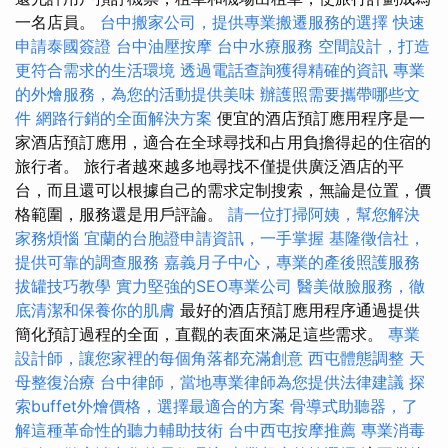
一名店員。
台中搬家公司，提供專業搬遷服務的選擇
快速
申請泰國簽證
台中油壓按摩
台中水療服務
空間設計，打造
更符合需求的生活環境
透過電話查詢獲得精確的資訊
專業
的外燴服務，為您的活動提供美味
辦護照需要攜帶哪些文
件
網路行銷的全面解決方案
便宜的酒店預訂應用程序是一
家酒店預訂應用，適合在全球尋找和占用負擔得起的住宿的
旅行者。 旅行者越來越多地尋找不僅提供廣泛酒店的平
台，而且還可以根據自己的需求定制搜索，無論是位置，價
格範圍，服務還是用戶評論。
請一位打掃阿姨，幫您解決
家務煩惱
宜蘭的台胞證申請資訊，一手掌握
基隆徵信社，
提供可靠的調查服務
嘉義月子中心，專業的產後照護服務
拔罐技巧教學
實力堅強的SEO專業公司
醫美做臉服務，徹
底清潔和保養你的肌膚
最好的酒店預訂應用程序通過提供
簡化預訂過程的全面，直觀的表面來滿足這些需求。
專業
設計師，讓您家裡的每個角落都充滿創意
西屯體態調整
天
母整復治療
台中律師，當地專業律師為您提供法律建議
探
索buffet外燴價格，選擇最適合的方案
骨導式助聽器，了
解這種革命性的聽力輔助技術
台中西屯按摩推薦
專業消毒