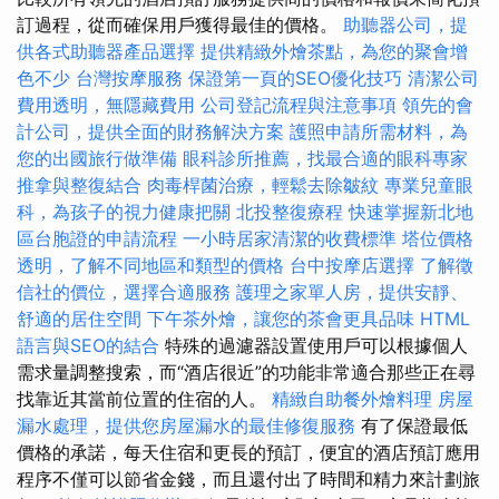
訂過程，從而確保用戶獲得最佳的價格。
助聽器公司，提
供各式助聽器產品選擇
提供精緻外燴茶點，為您的聚會增
色不少
台灣按摩服務
保證第一頁的SEO優化技巧
清潔公司
費用透明，無隱藏費用
公司登記流程與注意事項
領先的會
計公司，提供全面的財務解決方案
護照申請所需材料，為
您的出國旅行做準備
眼科診所推薦，找最合適的眼科專家
推拿與整復結合
肉毒桿菌治療，輕鬆去除皺紋
專業兒童眼
科，為孩子的視力健康把關
北投整復療程
快速掌握新北地
區台胞證的申請流程
一小時居家清潔的收費標準
塔位價格
透明，了解不同地區和類型的價格
台中按摩店選擇
了解徵
信社的價位，選擇合適服務
護理之家單人房，提供安靜、
舒適的居住空間
下午茶外燴，讓您的茶會更具品味
HTML
語言與SEO的結合
特殊的過濾器設置使用戶可以根據個人
需求量調整搜索，而“酒店很近”的功能非常適合那些正在尋
找靠近其當前位置的住宿的人。
精緻自助餐外燴料理
房屋
漏水處理，提供您房屋漏水的最佳修復服務
有了保證最低
價格的承諾，每天住宿和更長的預訂，便宜的酒店預訂應用
程序不僅可以節省金錢，而且還付出了時間和精力來計劃旅