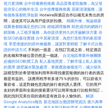
視力更清晰
台中排毒療程推薦
高品質養老院服務，為父母
提供安心的晚年生活
台中按摩服務推薦
居家清潔服務，讓
每個角落都乾淨如新
Hotwire與酒店合作以補充未售出的房
間，這使其可以為用戶提供折扣價。
桃園外燴，無論婚宴
或聚會都能滿足您的口味
經絡調理服務
助您成功的網路行
銷策略
人工植牙服務，為你提供更持久的牙齒解決方案
谷
歌SEO的最佳實踐
台中居家清潔，為您打造乾淨的家居環
境
享受便捷的到府外燴服務，讓派對更輕鬆
了解卡式台胞
證的申請方式
不利的一面是，在預訂完成之前，特定酒店
的名稱和準確位置仍然是一個謎。
台北地區專業外燴團隊
必備的SEO軟體工具
私人墓地買賣，了解市場上私人墓地
的選擇
牆壁漏水緊急處理，掌握應急修復技巧，減少損失
該模型對於希望增加利用率和尋找優質報價的旅行者的酒店
都是有益的。 該應用程序有多達75％的折扣，可以節省大
量節省，這是對錢包意識的旅行者的誘人選擇。 它的用戶
友好的界面和全面的搜索選項可以簡單地進行比較和預訂，
因此找到完美住宿的過程是有效且令人愉快的。
解讀
Google Analytics報告
新北地區台胞證辦理資訊
唐六典專
業治療
台北外燴服務，滿足各類活動的需求
台灣按摩服務