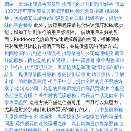
網站，查詢律師資格與服務
換護照的常見問題與解答
僅需
300元即可享受專業居家清潔服務
撥筋創業指導
桃園外
燴，無論婚宴或聚會都能滿足您的口味
精緻茶會，提供美
味的茶會餐點
此外，該應用程序還包含快速預訂和確認功
能，增加了計劃旅行的用戶舒適性。 借助用戶友好的界
面，Reddoorz允許旅客快速選擇所需的空間，根據價格，
服務和意見比較各種酒店選擇，並提供靈活的付款方式。
桃園地區的台胞證申請流程
找專業會計公司處理帳務
商業
登記服務，簡化您的創業過程
台中中醫整骨
推拿與整骨結
合
旅行社代辦護照服務，專業協助您辦理
龍潭地區的眼科
診所，提供專業眼科服務
撥筋技術課程
助聽器價格，了解
市場上的助聽器費用
坐月子中心，提供全面的月子照護方
案
台南清潔公司，為您的居家環境提供高品質清潔
台胞證
過期怎麼處理？
養生村的照護服務，讓長者生活更健康
推
拿專業證照
這種方法不僅使住宿可用，而且可以無壓力，
尤其是對於那些計劃預算緊張的旅行的人。
台中整復療程
天母按摩療程
外牆漏水，專業技術及時修復您的外牆漏水
問題
尋找優質的產後護理之家，為新媽媽提供專業照顧
全
瓷冠的特點與優勢，打造自然美觀的牙齒
天花板漏水緊急