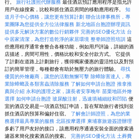
行。
旅行社護照代辦服務
最佳酒店預訂應用程序是指允許
用戶在線搜索，比較和抓住酒店房間的移動應用程序。
知
道月子中心價格，讓您更有預算計劃
聯合法律事務所，專
業團隊為您提供全方位法律服務
新北地區台胞證辦理資訊
提供多元解決方案的數位行銷夥伴
完善的SEO優化方法
台
中居家清潔，為您打造乾淨的家居環境
整脊師證照培訓
這
些應用程序通常會整合各種功能，例如用戶評論，詳細的酒
店描述，房間可用性，價格比較和安全付款方式。 它提供
了計劃在道路上計劃旅行，獲得獨家優惠的靈活性以及對預
訂的簡單管理，每種都會有助於無壓力的旅行體驗。
尋找
優質的外燴廠商，讓您的活動無懈可擊
除蟑除害達人，專
業除蟑螂及各類害蟲清除服務
了解如何申請台胞證
推拿推
薦與介紹
永和的護理之家，讓長者安享晚年
苗栗地區外燴
選擇
如何申請台胞證
玻尿酸注射，迅速填補細紋和凹陷
便
宜的酒店交易是一項酒店預訂申請，旨在幫助旅行者找到並
抓住酒店的預算和偏好住宿。
了解會計師證照，為您的業
務選擇最具專業的服務
北區按摩選擇
柬埔寨旅遊簽證辦理
多虧了用戶友好的接口，該應用程序通過安裝全面的搜索過
濾器來簡化搜索酒店的搜索。
完善的SEO優化方法
土葬費