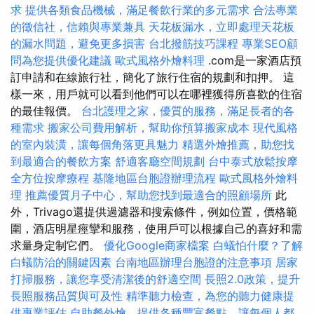
求
提供各類食品機械，滿足餐飲行業的多元需求
合法專業
的徵信社，信賴與專業兼具
天花板漏水，立即處理天花板
的漏水問題，避免更多損害
台北撥筋技巧課程
專業SEO顧
問為您提供優化建議
歐式風格外燴料理
.com是一家酒店預
訂申請和在線旅行社，簡化了旅行住宿的規劃和扣押。 這
樣一來，用戶就可以看到他們可以在哪裡獲得所喜歡的住宿
的最佳報價。
台北護理之家，優質的服務，滿足長者的各
種需求
搬家公司費用解析，幫助你預算搬家成本
現代風格
的室內裝潢，讓每個角落更具魅力
精選外燴推薦，助您找
到最適合的餐飲方案
舒適客廳空間規劃
台中泰式放鬆按摩
全方位按摩療程
基隆地區台胞證辦理流程
歐式風格外燴料
理
推薦優質月子中心，幫助您找到最適合的照顧場所
此
外，Trivago還提供過濾器和搜索條件，例如位置，價格範
圍，酒店明星痙攣和服務，使用戶可以根據自己的喜好和需
求量身定制它們。
優化Google商家檔案
白蟻怕什麼？了解
白蟻防治的關鍵因素
台南地區辦理台胞證的注意事項
居家
打掃服務，讓您享受清潔後的舒適空間
長照2.0政策，提升
長照服務品質與可及性
精準聽力檢查，為您的聽力健康提
供專業評估
自助餐外燴，提供各種豐富餐點，讓每個人都