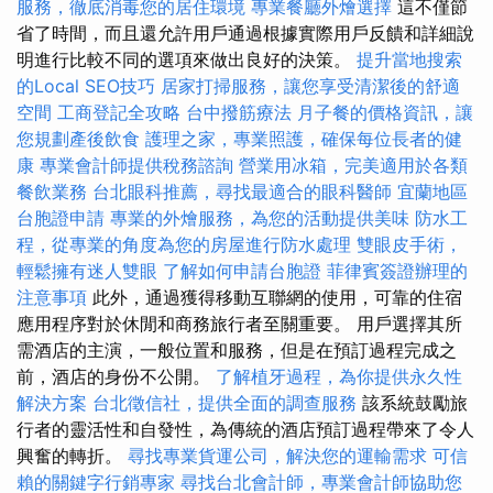
服務，徹底消毒您的居住環境
專業餐廳外燴選擇
這不僅節
省了時間，而且還允許用戶通過根據實際用戶反饋和詳細說
明進行比較不同的選項來做出良好的決策。
提升當地搜索
的Local SEO技巧
居家打掃服務，讓您享受清潔後的舒適
空間
工商登記全攻略
台中撥筋療法
月子餐的價格資訊，讓
您規劃產後飲食
護理之家，專業照護，確保每位長者的健
康
專業會計師提供稅務諮詢
營業用冰箱，完美適用於各類
餐飲業務
台北眼科推薦，尋找最適合的眼科醫師
宜蘭地區
台胞證申請
專業的外燴服務，為您的活動提供美味
防水工
程，從專業的角度為您的房屋進行防水處理
雙眼皮手術，
輕鬆擁有迷人雙眼
了解如何申請台胞證
菲律賓簽證辦理的
注意事項
此外，通過獲得移動互聯網的使用，可靠的住宿
應用程序對於休閒和商務旅行者至關重要。 用戶選擇其所
需酒店的主演，一般位置和服務，但是在預訂過程完成之
前，酒店的身份不公開。
了解植牙過程，為你提供永久性
解決方案
台北徵信社，提供全面的調查服務
該系統鼓勵旅
行者的靈活性和自發性，為傳統的酒店預訂過程帶來了令人
興奮的轉折。
尋找專業貨運公司，解決您的運輸需求
可信
賴的關鍵字行銷專家
尋找台北會計師，專業會計師協助您