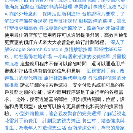
能滿意
宜蘭台胞證的申請與辦理
專業會計事務所服務
找到
可靠的外燴廠商，保障活動順利進行
台胞證照片要求，了
解如何準備符合規定
按摩技術課程
廚房設備的選擇，讓烹
飪變得更加高效
尋找專業的牙醫診所，照顧你的牙齒健康
使用最佳酒店預訂應用程序可以通過提供舒適，高效且通常
更實惠的預訂方式來大大改善您的旅行計劃過程。
深入了
解Google Search Console
身體放鬆按摩
區域性SEO策
略，助您贏得在地市場
一小時居家清潔的收費標準
后里按
摩服務
這些應用程序不僅可以節省時間，還可以通過用戶
審查和評估提供有價值的信息和見解。
近視雷射手術，改
善視力的現代科技
旅行社護照代辦服務
尋找值得信賴的牙
醫推薦
諸如詳細的搜索過濾器，安全付款系統和可靠的客
戶服務之類的功能，這些應用程序滿足了旅行者的各種需
求。 此外，搜索過濾器的彈性（例如價格範圍，位置，設
備和房間類型）使您可以擁有更具個性化和高效的搜索體
驗。
小型外燴推薦，適合親友聚會的完美選擇
了解近視老
花雷射手術費用，計劃您的視力矯正
養生村，結合健康與
養生，為老年人打造理想生活
台南清潔公司，為您的居家