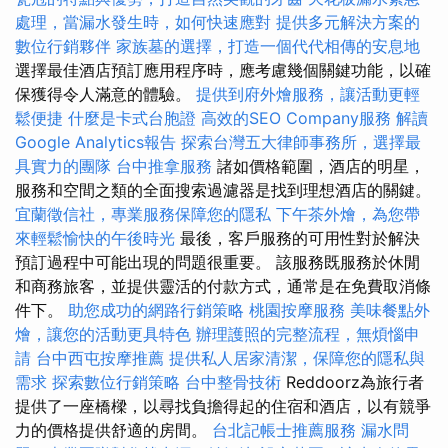
處理，當漏水發生時，如何快速應對
提供多元解決方案的
數位行銷夥伴
家族墓的選擇，打造一個代代相傳的安息地
選擇最佳酒店預訂應用程序時，應考慮幾個關鍵功能，以確
保獲得令人滿意的體驗。
提供到府外燴服務，讓活動更輕
鬆便捷
什麼是卡式台胞證
高效的SEO Company服務
解讀
Google Analytics報告
探索台灣五大律師事務所，選擇最
具實力的團隊
台中推拿服務
諸如價格範圍，酒店的明星，
服務和空間之類的全面搜索過濾器是找到理想酒店的關鍵。
宜蘭徵信社，專業服務保障您的隱私
下午茶外燴，為您帶
來輕鬆愉快的午後時光
最後，客戶服務的可用性對於解決
預訂過程中可能出現的問題很重要。 該服務既服務於休閒
和商務旅客，並提供靈活的付款方式，通常是在免費取消條
件下。
助您成功的網路行銷策略
桃園按摩服務
美味餐點外
燴，讓您的活動更具特色
辦理護照的完整流程，無煩惱申
請
台中西屯按摩推薦
提供私人居家清潔，保障您的隱私與
需求
探索數位行銷策略
台中整骨技術
Reddoorz為旅行者
提供了一座橋樑，以尋找負擔得起的住宿和酒店，以有競爭
力的價格提供舒適的房間。
台北記帳士推薦服務
漏水問