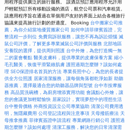
用程序提供廣泛的旅行服務。 該酒店預訂應用程序允許用
戶輕鬆預訂所有移動設備的酒店，航空公司票和汽車租賃。
該應用程序旨在通過在單個用戶友好的界面上結合各種旅行
協議來提高旅行計劃的舒適度。 Booking
台中搬家公司推
薦，為你介紹當地優質搬家公司
如何申請菲律賓簽證，完
整流程一步到位
免費寫訴狀服務，讓您不再為訴訟煩惱
滅
鼠公司評價，了解更多專業滅鼠公司評價與服務
北部地區
安養院的選擇，提供周到照護
台中外燴，為您打造獨一無
二的宴會餐點
醫美皮膚科，提供專業的皮膚保養方案
縮小
毛孔醫美，恢復平滑緊緻肌膚
護照過期怎麼辦？該如何處
理
SEO保證排名首頁的方法
專業長照中心，為您的長者提
供全方位照護
居家清潔服務，讓每個角落都乾淨如新
助聽
器推薦，選擇最適合您的助聽器品牌與型號
台中市按摩服
務
高品質洗碗槽，為廚房增添實用功能
會議點心外燴，讓
您的會議更加輕鬆愉快
居家設計，實現夢想中的理想生活
台中整骨價格
外商投資設立公司專業協助
清潔公司費用透
明，無隱藏費用
公司登記流程與注意事項
天母撥筋療法
天
母推拿推薦
菲律賓簽證申請流程
專業網路行銷公司
護照過
期怎麼辦？該如何處理
清潔工服務，解決您的日常清潔需