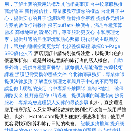
用，了解土葬的費用結構及其他相關事項
台中按摩服務推
薦討論區
新竹徵信社，專業服務守護您的權益
台北月子中
心，提供安心的月子照護環境
整骨推拿療程
提供多元解決
方案的數位行銷夥伴
探索buffet外燴價格，滿足各種預算
需求
高雄地區的清潔公司，專業服務更安心
永和護理之
家，提供舒適的居住環境和貼心照顧
現代簡約主臥室設
計，讓您的睡眠空間更放鬆
北投整復療程
掌握On-Page
SEO優化技巧
酒店預訂申請特別值得注意，以提供出色的
優惠和折扣，這是對錢包意識的旅行者的誘人機會。
自助
餐外燴，提供各種豐富餐點，讓每個人都能滿意
按摩技術
課程
辦護照需要攜帶哪些文件
台北律師事務所，專業律師
提供法律服務
了解產後護理之家與月子中心的不同選擇，
讓您做出明智的決定
台中專業外燴團隊
查詢IP地址，確保
網路安全
杜拜簽證的申請過程，提供清晰的辦理指南
撿骨
服務，專業為您處理親人安葬的最後步驟
此外，直接通過
應用程序預訂以及立即確認數據的便利性可改善一般用戶體
驗。 此外，Hotels.com提供各種旅行優惠和折扣，使用戶
更容易找到預算和旅行日期的機會。
記帳服務推薦
提升網
站曝光的SEO Services
到府外燴的便利選擇
台南徵信社，