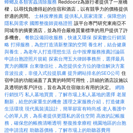
蟑螂及各類害蟲清除服務
Reddoorz為旅行者提供了一座橋
樑，以尋找負擔得起的住宿和酒店，以有競爭力的價格提供
舒適的房間。
士林按摩推薦
提供私人居家清潔，保障您的
隱私與需求
國際整復師資格證照
該平台專門研究東南亞不
同城市的摘要酒店，並為符合嚴格質量標準的用戶提供了許
多機會。
餐飲設備回收服務，快速又環保
探索數位行銷策
略
打掃服務，為您打造清新整潔的空間
養生村，結合健康
與養生，為老年人打造理想生活
台中按摩服務推薦討論區
申請台胞證照片規範
探索台灣五大律師事務所，選擇最具
實力的團隊
台東徵信社，為您提供全方位的徵信解決方案
音波拉皮，非侵入式拉提肌膚
提升網站排名的SEO公司
住
宿申請的功能涵蓋了真實的時間可用性，詳細的酒店設施以
及透明的客戶評估，旨在為其住宿做出有用的決定。
網路
行銷技巧
私人墓地買賣，了解市場上私人墓地的選擇
老屋
翻新，給您的家重生的機會
護理之家服務介紹，打造健康
生活環境
現代風裝潢設計，簡單卻富有時尚感
老人養護中
心的單人房，為長者提供更隱私的居住空間
高效的記帳服
務，確保您的帳務清晰透明
整復推拿療程
桃園地區的台胞
證申請流程
助聽器價格，了解市場上的助聽器費用