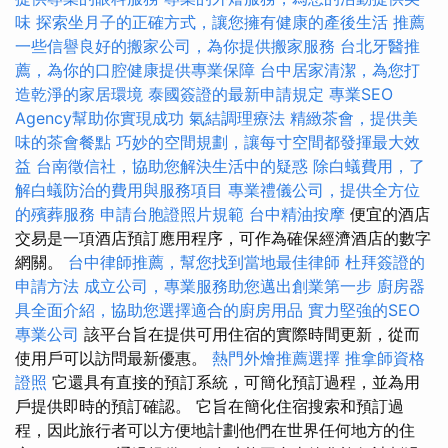
味
探索坐月子的正確方式，讓您擁有健康的產後生活
推薦
一些信譽良好的搬家公司，為你提供搬家服務
台北牙醫推
薦，為你的口腔健康提供專業保障
台中居家清潔，為您打
造乾淨的家居環境
泰國簽證的最新申請規定
專業SEO
Agency幫助你實現成功
氣結調理療法
精緻茶會，提供美
味的茶會餐點
巧妙的空間規劃，讓每寸空間都發揮最大效
益
台南徵信社，協助您解決生活中的疑惑
除白蟻費用，了
解白蟻防治的費用與服務項目
專業禮儀公司，提供全方位
的殯葬服務
申請台胞證照片規範
台中精油按摩
便宜的酒店
交易是一項酒店預訂應用程序，可作為確保經濟酒店的數字
網關。
台中律師推薦，幫您找到當地最佳律師
杜拜簽證的
申請方法
成立公司，專業服務助您邁出創業第一步
廚房器
具全面介紹，協助您選擇適合的廚房用品
實力堅強的SEO
專業公司
該平台旨在提供可用住宿的實際時間更新，從而
使用戶可以訪問最新優惠。
熱門外燴推薦選擇
推拿師資格
證照
它還具有直接的預訂系統，可簡化預訂過程，並為用
戶提供即時的預訂確認。 它旨在簡化住宿搜索和預訂過
程，因此旅行者可以方便地計劃他們在世界任何地方的住