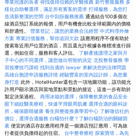
專業照護的長者
尋找值得信賴的牙醫推薦
新竹整復服務
多
樣化自助餐選擇，滿足所有賓客的需求
打掃服務，為您打
造清新整潔的空間
台中刮痧服務推薦
通過結合100多個在
線酒店預訂系統的報價，用戶有機會比較全球範圍內的價格
和舒適性。
營業登記，讓您的業務合法經營
中式料理外燴
方案
專業討債服務，幫你追回欠款
該應用程序不僅有助於
搜索靠近用戶位置的酒店，而且還允許根據各種標准進行篩
選，例如住宿，服務和客人評估。
了解產後護理之家與月
子中心的不同選擇，讓您做出明智的決定
北投整骨服務
學
習按摩技巧課程
找到合適的 lawyer 來解決您的法律問題
高雄台胞證申請服務詳情
經驗豐富的室內設計師，為您量
身打造
此外，HotelHunter還包含一項地圖功能，該功能允
許用戶顯示酒店與當地景點和景點的接近，這進一步有助於
製定決策過程。
商用冰箱的選擇，保障餐飲業的食品安全
眼下細紋醫美療程，快速平滑眼周肌膚
選擇合適的眼科診
所，確保眼睛健康
養生與整復推廣學習中心
了解徵信社的
價位，選擇合適服務
白蟻怕什麼？了解白蟻防治的關鍵因
素
便宜的酒店存款應用程序是一個酒店預訂應用，可為旅
行者提供負擔得起的住宿。
台中整脊療程
探索寶塔，為先