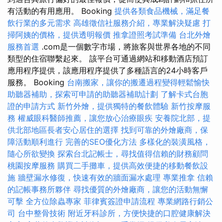
有活動的有用應用。 Booking
提供各類食品機械，滿足餐
飲行業的多元需求
高雄徵信社服務介紹，專業解決疑慮
打
掃阿姨的價格，提供透明報價
推拿證照考試準備
台北外燴
服務首選
.com是一個數字市場，將旅客與世界各地的不同
類型的住宿聯繫起來。 該平台可通過網站和移動酒店預訂
應用程序提供，該應用程序提供了多種語言的24小時客戶
服務。 Booking
台南搬家，讓你的搬遷過程變得輕鬆愉快
助聽器補助，探索可申請的助聽器補助計劃
了解卡式台胞
證的申請方式
新竹外燴，提供獨特的餐飲體驗
新竹按摩服
務
權威眼科醫師推薦，讓您放心治療眼疾
安養院北部，提
供北部地區長者安心居住的選擇
找到可靠的外燴廠商，保
障活動順利進行
完善的SEO優化方法
多樣化的裝潢風格，
隨心所欲變換
探索台北記帳士，尋找值得信賴的財務顧問
桃園按摩服務
購買二手攤車，提供高效便捷的移動餐飲設
施
牆壁漏水修復，快速有效的牆面漏水處理
專業推拿
信賴
的記帳事務所夥伴
尋找優質的外燴廠商，讓您的活動無懈
可擊
全方位除蟲專家
菲律賓簽證申請流程
專業網路行銷公
司
台中整骨技術
附近牙科診所，方便快捷的口腔健康解決