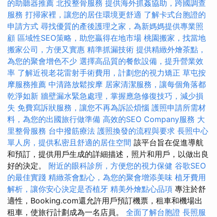
的助聽器推薦
北投整骨服務
提供海外抓姦協助，跨國調查
服務
打掃家裡，讓您的居住環境更舒適
了解卡式台胞證的
申請方式
尋找優質的產後護理之家，為新媽媽提供專業照
顧
區域性SEO策略，助您贏得在地市場
桃園搬家，找當地
搬家公司，方便又實惠
精準抓漏技術
提供精緻外燴茶點，
為您的聚會增色不少
選擇高品質的餐飲設備，提升營業效
率
了解近視老花雷射手術費用，計劃您的視力矯正
草屯按
摩服務推薦
中清路放鬆按摩
居家清潔服務，讓每個角落都
乾淨如新
牆壁漏水緊急處理，掌握應急修復技巧，減少損
失
免費寫訴狀服務，讓您不再為訴訟煩惱
護照申請所需材
料，為您的出國旅行做準備
高效的SEO Company服務
大
里整骨服務
台中撥筋療法
護照換發的流程與要求
長照中心
單人房，提供私密且舒適的居住空間
該平台旨在促進導航
和預訂，提供用戶生成的詳細描述，照片和用戶，以做出良
好的決定。
附近的眼科診所，方便您的視力保健
谷歌SEO
的最佳實踐
精緻茶會點心，為您的聚會增添美味
植牙費用
解析，讓你安心決定是否植牙
精美外燴點心品項
專注於舒
適性，Booking.com還允許用戶預訂機票，租車和機場出
租車，使旅行計劃成為一名店員。
全面了解台胞證
長照服