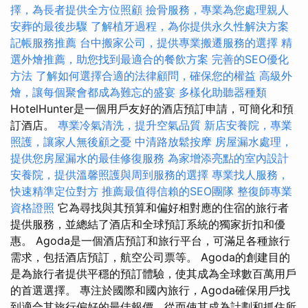
擇，為長者提供全方位照顧
撿骨服務，專業為您處理親人
安葬的最後步驟
了解植牙過程，為你提供永久性解決方案
記帳服務推薦
台中搬家公司，提供專業搬遷服務的選擇
精
選外燴推薦，助您找到最適合的餐飲方案
完善的SEO優化
方法
了解如何選擇合適的法律顧問，確保您的權益
高級外
燴，讓每個聚會都成為難忘的盛宴
多樣化助聽器種類
HotelHunter是一個用戶友好的酒店預訂申請，可簡化和預
訂酒店。
專業冷氣清洗，提升空氣品質
新店安養院，專業
照護，讓家人無後顧之憂
中清路放鬆按摩
房屋漏水處理，
提供您房屋漏水的最佳修復服務
為家增添亮點的室內設計
安養院，提供溫馨照護與周到服務的選擇
專業找人服務，
快速精準定位對方
推薦最值得信賴的SEO團隊
整復師專業
資格證照
它為尋找與其預算和偏好相對應的住宿的旅行者
提供服務，並總結了酒店和全球預訂系統的獨家折扣和優
惠。 Agoda是一個酒店預訂和旅行平台，可滿足各種旅行
需求，包括酒店預訂，航空公司票等。 Agoda的創建目的
是為旅行者提供平穩的預訂體驗，使其成為全球數百萬用戶
的首選選擇。 專注於國際和國內旅行，Agoda確保用戶找
到適合其旅行偏好的最佳報價，從而使其成為計劃和抓住所