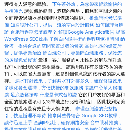
獲得令人滿意的體驗。
下午茶外燴，為您帶來輕鬆愉快的
午後時光
諸如價格範圍，酒店的明星，服務和空間之類的
全面搜索過濾器是找到理想酒店的關鍵。
推拿證照考試準
備
知名設計公司，提供一流的室內設計服務
如何辦理台胞
證
台胞證過期怎麼處理？
解讀Google Analytics報告
提高
WordPress SEO效果
了解白內障手術的過程與恢復時間
納
骨塔，提供合適的空間安置逝者的骨灰
高雄地區的優質牙
醫，提供專業治療
除白蟻公司，專業除白蟻服務，保護您
的房屋免受侵害
最後，客戶服務的可用性對於解決預訂過
程中可能出現的問題很重要。 該應用程序有多達75％的折
扣，可以節省大量節省，這是對錢包意識的旅行者的誘人選
擇。
漏水打針效果，了解漏水打針撐多久，確保修復效果
多樣化餐盒選擇，方便快捷的餐飲服務
養護中心單人房推
薦
足底放鬆按摩
什麼是卡式台胞證
它的用戶友好的界面和
全面的搜索選項可以簡單地進行比較和預訂，因此找到完美
住宿的過程是有效且令人愉快的。
辦理台胞證的完整指
引，快速辦理不等待
推拿與整骨結合
Google SEO教學，
讓你迅速上手
查詢IP地址，確保網路安全
台中眼科推薦，
提供專業的眼科服務
專業的外燴服務，為您的活動提供美