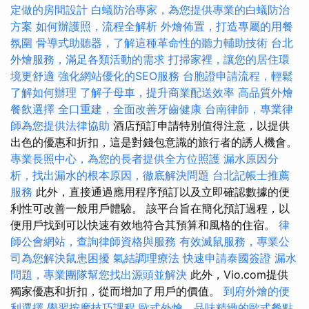
定做的房間設計
白蟻防治專家，為您提供專業的白蟻防治
方案
如何辦護照，流程全解析
外燴佈置，打造專屬的用餐
氛圍
骨導式助聽器，了解這種革命性的聽力輔助技術
台北
外燴服務，滿足各類活動的需求
打掃家裡，讓您的居住環
境更舒適
強化網站優化的SEO服務
台胞證申請流程，輕鬆
了解如何辦理
了解子母車，提升商業配送效率
高品質外燴
餐飲選擇
全口重建，全面改善牙齒健康
台南律師，專業律
師為您提供法律協助
酒店預訂申請特別值得注意，以提供
出色的優惠和折扣，這是對錢包意識的旅行者的誘人機會。
專業長照中心，為您的長者提供全方位照護
漏水原因分
析，找出漏水的根本原因，徹底解決問題
台北記帳士推薦
服務
此外，直接通過應用程序預訂以及立即確認數據的便
利性可改善一般用戶體驗。 該平台旨在簡化預訂過程，以
便用戶找到可以快速有效地符合其預算和風格的住宿。
律
師公會網站，查詢律師資格與服務
有效滅鼠服務，專業公
司為您解決鼠患困擾
氣結調理療法
快速申請泰國簽證
漏水
問題，專業團隊幫您找出源頭並解決
此外，Vio.com提供
獨家優惠和折扣，從而增加了用戶的價值。
到府外燴的便
利選擇
學習按摩技巧課程
歐式外燴，品味精緻的歐式餐點