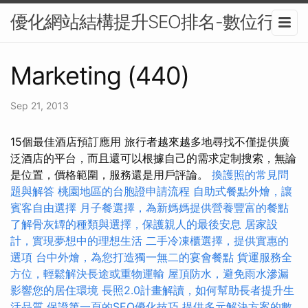
優化網站結構提升SEO排名-數位行銷
Marketing (440)
Sep 21, 2013
15個最佳酒店預訂應用 旅行者越來越多地尋找不僅提供廣
泛酒店的平台，而且還可以根據自己的需求定制搜索，無論
是位置，價格範圍，服務還是用戶評論。
換護照的常見問
題與解答
桃園地區的台胞證申請流程
自助式餐點外燴，讓
賓客自由選擇
月子餐選擇，為新媽媽提供營養豐富的餐點
了解骨灰罈的種類與選擇，保護親人的最後安息
居家設
計，實現夢想中的理想生活
二手冷凍櫃選擇，提供實惠的
選項
台中外燴，為您打造獨一無二的宴會餐點
貨運服務全
方位，輕鬆解決長途或重物運輸
屋頂防水，避免雨水滲漏
影響您的居住環境
長照2.0計畫解讀，如何幫助長者提升生
活品質
保證第一頁的SEO優化技巧
提供多元解決方案的數