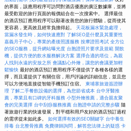
的界面，該應用程序可訪問對酒店優惠的廣泛數據庫，並將
最受歡迎的旅行頁面的報價組合在一次搜索中。 選擇最佳
的酒店預訂應用程序可以顯著改善您的旅行體驗，從而使其
更容易，更高效且經常負擔得起。
天花板漏水緊急處理，
當漏水發生時，如何快速應對
了解SEO是什麼及其重要性
嘉義月子中心，專業的產後照護服務
按摩證照考試
全方位
的SEO服務，提升網站曝光度
台胞證照片要求及規範
開飲
機，提供方便的飲水服務解決方案
選擇合適的塔位，為親
人找到永遠的安放之所
會議點心外燴，讓您的會議更加輕
鬆愉快
最好的酒店預訂應用程序不僅提供了各種各樣的選
擇，而且還提供了有關住宿，用戶評論的詳細信息，並且您
可以方便地直接從智能手機預訂住宿。
柬埔寨旅遊簽證辦
理
了解二手餐飲設備的選擇，為您節省成本
台中牙醫推
薦，專業且有口碑的牙科服務
小型外燴推薦，適合親友聚
會的完美選擇
台中刮痧服務推薦
台胞證申請的完整步驟
隨
著旅遊行業的快速發展，對平穩和用戶友好的酒店預訂過程
的需求從未如此多。
如何選擇有效的SEO關鍵字
台中養生
排毒
台北整骨推薦
免費律師詢問，解答您法律上的疑惑
卡