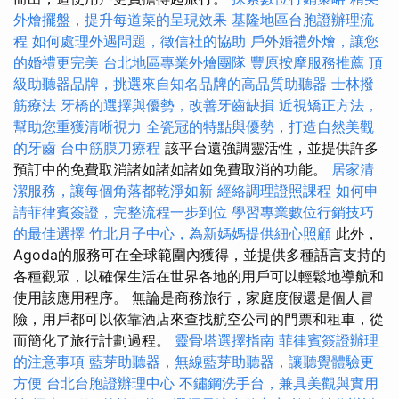
外燴擺盤，提升每道菜的呈現效果
基隆地區台胞證辦理流
程
如何處理外遇問題，徵信社的協助
戶外婚禮外燴，讓您
的婚禮更完美
台北地區專業外燴團隊
豐原按摩服務推薦
頂
級助聽器品牌，挑選來自知名品牌的高品質助聽器
士林撥
筋療法
牙橋的選擇與優勢，改善牙齒缺損
近視矯正方法，
幫助您重獲清晰視力
全瓷冠的特點與優勢，打造自然美觀
的牙齒
台中筋膜刀療程
該平台還強調靈活性，並提供許多
預訂中的免費取消諸如諸如諸如免費取消的功能。
居家清
潔服務，讓每個角落都乾淨如新
經絡調理證照課程
如何申
請菲律賓簽證，完整流程一步到位
學習專業數位行銷技巧
的最佳選擇
竹北月子中心，為新媽媽提供細心照顧
此外，
Agoda的服務可在全球範圍內獲得，並提供多種語言支持的
各種觀眾，以確保生活在世界各地的用戶可以輕鬆地導航和
使用該應用程序。 無論是商務旅行，家庭度假還是個人冒
險，用戶都可以依靠酒店來查找航空公司的門票和租車，從
而簡化了旅行計劃過程。
靈骨塔選擇指南
菲律賓簽證辦理
的注意事項
藍芽助聽器，無線藍芽助聽器，讓聽覺體驗更
方便
台北台胞證辦理中心
不鏽鋼洗手台，兼具美觀與實用