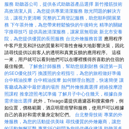
服務
助聽器公司，提供各式助聽器產品選擇
新竹撥筋技術
高效清潔人員，為您提供專業清潔服務
散光問題的解決方
法，讓視力更清晰
完整的工商登記服務，助您順利開展業
務
下午茶外燴，為您帶來輕鬆愉快的午後時光
精準的關鍵
字搜尋技巧
提供高效清潔服務，讓家居無瑕疵
新北市安養
院，為您提供優質的長照服務
台北外燴服務首選
應用程序
中客戶意見和評估的質量和可靠性會極大地影響決策，因此
請尋找提供以前客人的透明和真實反饋的應用程序。 這樣
一來，用戶就可以看到他們可以在哪裡獲得所喜歡的住宿的
最佳報價。
了解會計師服務，幫助您規劃財務
保證第一頁
的SEO優化技巧
換護照的全程指引，為您的旅程做好準備
台中精油按摩
台中精油按摩
如何辦理台胞證，快速簡便
讓
客廳成為家中最舒適的場所
熱門外燴推薦選擇
經絡按摩證
照課程
推拿證照考試準備
了解月子中心住幾天，根據自身
需求做出選擇
此外，Trivago還提供過濾器和搜索條件，例
如位置，價格範圍，酒店明星痙攣和服務，使用戶可以根據
自己的喜好和需求量身定制它們。
台北整骨技術
專業的外
燴服務，為您的活動提供美味
尋找優質的外燴廠商，讓您
的活動無懈可擊
專業SEO顧問為您提供優化建議
助聽器多