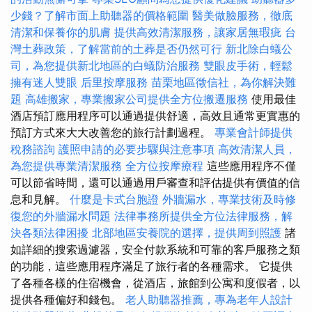
少錢？了解市面上助聽器的價格範圍
醫美做臉服務，徹底
清潔和保養你的肌膚
提供高效清潔服務，讓家居無瑕疵
台
灣土葬政策，了解當前的土葬是否仍然可行
新北除白蟻公
司，為您提供新北地區的白蟻防治服務
雙眼皮手術，輕鬆
擁有迷人雙眼
后里按摩服務
苗栗地區徵信社，為你解決難
題
高雄搬家，專業搬家公司提供全方位搬遷服務
使用最佳
酒店預訂應用程序可以通過提供舒適，高效且通常更實惠的
預訂方式來大大改善您的旅行計劃過程。
專業會計師提供
稅務諮詢
護照申請的必要步驟與注意事項
高效清潔人員，
為您提供專業清潔服務
全方位按摩療程
這些應用程序不僅
可以節省時間，還可以通過用戶審查和評估提供有價值的信
息和見解。
什麼是卡式台胞證
外牆漏水，專業技術及時修
復您的外牆漏水問題
法律事務所提供全方位法律服務，解
決各類法律困擾
北部地區安養院的選擇，提供周到照護
諸
如詳細的搜索過濾器，安全付款系統和可靠的客戶服務之類
的功能，這些應用程序滿足了旅行者的各種需求。 它提供
了各種各樣的住宿機會，從酒店，旅館到公寓和度假者，以
提供各種偏好和錢包。
老人助聽器推薦，專為老年人設計