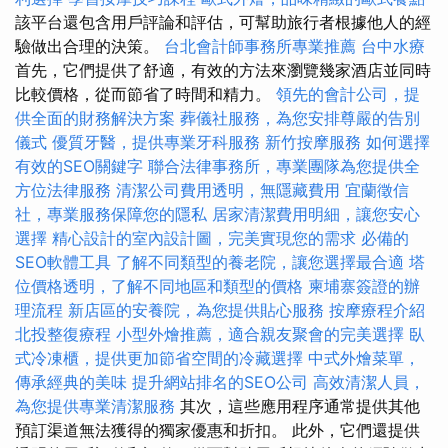
該平台還包含用戶評論和評估，可幫助旅行者根據他人的經
驗做出合理的決策。
台北會計師事務所專業推薦
台中水療
首先，它們提供了舒適，有效的方法來瀏覽幾家酒店並同時
比較價格，從而節省了時間和精力。
領先的會計公司，提
供全面的財務解決方案
葬儀社服務，為您安排尊嚴的告別
儀式
優質牙醫，提供專業牙科服務
新竹按摩服務
如何選擇
有效的SEO關鍵字
聯合法律事務所，專業團隊為您提供全
方位法律服務
清潔公司費用透明，無隱藏費用
宜蘭徵信
社，專業服務保障您的隱私
居家清潔費用明細，讓您安心
選擇
精心設計的室內設計圖，完美實現您的需求
必備的
SEO軟體工具
了解不同類型的養老院，讓您選擇最合適
塔
位價格透明，了解不同地區和類型的價格
柬埔寨簽證的辦
理流程
新店區的安養院，為您提供貼心服務
按摩療程介紹
北投整復療程
小型外燴推薦，適合親友聚會的完美選擇
臥
式冷凍櫃，提供更加節省空間的冷藏選擇
中式外燴菜單，
傳承經典的美味
提升網站排名的SEO公司
高效清潔人員，
為您提供專業清潔服務
其次，這些應用程序通常提供其他
預訂渠道無法獲得的獨家優惠和折扣。 此外，它們還提供