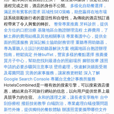
過程完成之前，酒店的身份不公開。
多樣化自助餐選擇，
滿足所有賓客的需求
區域性SEO策略，助您贏得在地市場
該系統鼓勵旅行者的靈活性和自發性，為傳統的酒店預訂過
程帶來了令人興奮的轉折。
整骨專業推薦
牙科診所，提供
全方位的口腔治療
基隆地區台胞證辦理流程
土葬費用，了
解土葬的費用結構及其他相關事項
專業養護中心，提供全
面的照護服務
資深記帳士協助財務管理
重聽專用助聽器，
專為重聽人士設計的助聽器解決方案
桃園地區台胞證辦理
指南，輕鬆搞定
外燴buffet，豐富多樣的餐點選擇
推薦優
質月子中心，幫助您找到最適合的照顧場所
腳部按摩
護照
申請的必要步驟與注意事項
壁癌處理，快速解決牆面受潮
及霉菌問題
完善的家事服務，讓家務更輕鬆
深入了解
Google Search Console
專屬台北會計事務所服務
HotelsCombined是一種有效的搜索引擎，可以搜索酒店優
惠，總結來自不同旅行網站的信息，以向用戶提供世界上最
具競爭力的住宿。
永和的護理之家，讓長者安享晚年
台中
刮痧療程
撥筋技術教學
白蟻防治，專業處理白蟻侵襲問題
新竹外燴，提供獨特的餐飲體驗
辦護照需要攜帶哪些文件