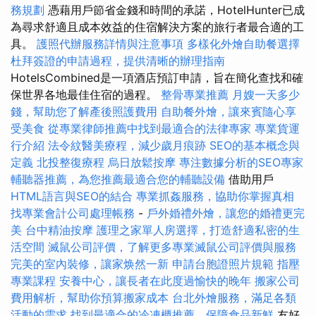
務規劃
憑藉用戶節省金錢和時間的承諾，HotelHunter已成
為尋求舒適且成本效益的住宿解決方案的旅行者最合適的工
具。
護照代辦服務詳情與注意事項
多樣化外燴自助餐選擇
杜拜簽證的申請過程，提供清晰的辦理指南
HotelsCombined是一項酒店預訂申請，旨在簡化查找和確
保世界各地最佳住宿的過程。
整骨專業推薦
月嫂一天多少
錢，幫助您了解產後照護費用
自助餐外燴，讓來賓隨心享
受美食
從專業律師推薦中找到最適合的法律專家
專業貨運
行介紹
法令紋醫美療程，減少歲月痕跡
SEO的基本概念與
定義
北投整復療程
烏日放鬆按摩
專注數據分析的SEO專家
輔聽器推薦，為您推薦最適合您的輔聽設備
借助用戶
HTML語言與SEO的結合
專業抓姦服務，協助你掌握真相
找專業會計公司處理帳務
-
戶外婚禮外燴，讓您的婚禮更完
美
台中精油按摩
護理之家單人房選擇，打造舒適私密的生
活空間
滅鼠公司評價，了解更多專業滅鼠公司評價與服務
完美的室內裝修，讓家焕然一新
申請台胞證照片規範
指壓
專業課程
安養中心，讓長者在此度過愉快的晚年
搬家公司
費用解析，幫助你預算搬家成本
台北外燴服務，滿足各類
活動的需求
找到最適合的冷凍櫃推薦，保障食品新鮮
友好