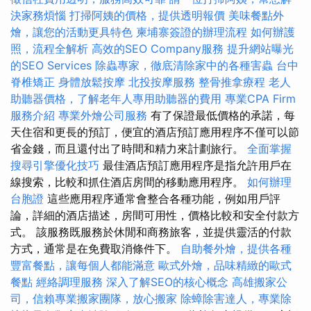
決家務煩惱
打掃阿姨的價格，提供透明報價
美味餐點外
燴，讓您的活動更具特色
柬埔寨簽證的辦理流程
如何辦護
照，流程全解析
高效的SEO Company服務
提升網站曝光
的SEO Services
除蟲專家，徹底清除家中的各種害蟲
台中
脊椎矯正
身體放鬆按摩
北投按摩服務
整骨推拿療程
老人
助聽器價格，了解老年人專用助聽器的費用
專業CPA Firm
服務介紹
專業外燴公司服務
有了保證最低價格的承諾，每
天住宿和更長的預訂，便宜的酒店預訂應用程序不僅可以節
省金錢，而且還付出了時間和精力來計劃旅行。
全面掌握
搜尋引擎優化技巧
最佳酒店預訂應用程序是指允許用戶在
線搜索，比較和抓住酒店房間的移動應用程序。
如何辦理
台胞證
這些應用程序通常會整合各種功能，例如用戶評
論，詳細的酒店描述，房間可用性，價格比較和安全付款方
式。 該服務既服務於休閒和商務旅客，並提供靈活的付款
方式，通常是在免費取消條件下。
自助餐外燴，提供各種
豐富餐點，讓每個人都能滿意
歐式外燴，品味精緻的歐式
餐點
經絡調理服務
深入了解SEO的核心概念
高雄搬家公
司，信賴專業搬家團隊，放心搬家
除蟑除害達人，專業除