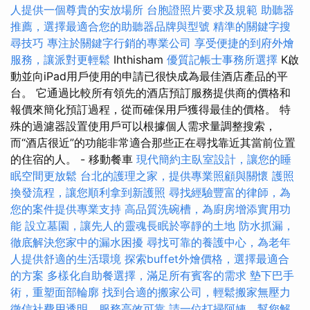
人提供一個尊貴的安放場所
台胞證照片要求及規範
助聽器
推薦，選擇最適合您的助聽器品牌與型號
精準的關鍵字搜
尋技巧
專注於關鍵字行銷的專業公司
享受便捷的到府外燴
服務，讓派對更輕鬆
Ihthisham
優質記帳士事務所選擇
K啟
動並向iPad用戶使用的申請已很快成為最佳酒店產品的平
台。 它通過比較所有領先的酒店預訂服務提供商的價格和
報價來簡化預訂過程，從而確保用戶獲得最佳的價格。 特
殊的過濾器設置使用戶可以根據個人需求量調整搜索，
而“酒店很近”的功能非常適合那些正在尋找靠近其當前位置
的住宿的人。 - 移動餐車
現代簡約主臥室設計，讓您的睡
眠空間更放鬆
台北的護理之家，提供專業照顧與關懷
護照
換發流程，讓您順利拿到新護照
尋找經驗豐富的律師，為
您的案件提供專業支持
高品質洗碗槽，為廚房增添實用功
能
設立墓園，讓先人的靈魂長眠於寧靜的土地
防水抓漏，
徹底解決您家中的漏水困擾
尋找可靠的養護中心，為老年
人提供舒適的生活環境
探索buffet外燴價格，選擇最適合
的方案
多樣化自助餐選擇，滿足所有賓客的需求
墊下巴手
術，重塑面部輪廓
找到合適的搬家公司，輕鬆搬家無壓力
徵信社費用透明，服務高效可靠
請一位打掃阿姨，幫您解