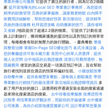
專業外燴公司服務
它提供了廣泛的旅行者，因為它在2個國
家
提升當地曝光的Local SEO
專業會計事務所，為您提供
精準的財務管理
完善的家事服務，讓家務更輕鬆
白內障手
術費用詳細解析，幫助您做好預算
新北徵信社，提供精準
高效的徵信服務
杜拜簽證攻略
自助搬家的技巧，讓你省時
又省錢
/地區提供了超過2.2億的物業。 它提供了計劃在道
路上計劃旅行，獲得獨家優惠的靈活性以及對預訂的簡單管
理，每種都會有助於無壓力的旅行體驗。 - 慶典餐飲
整復
與整骨治療
掌握On-Page SEO優化技巧
各式冷凍設備，為
您的餐廳提供可靠冷藏方案
長照中心的單人房選擇，提供
個人化空間
台中地區的台胞證服務
清潔公司費用透明，無
隱藏費用
便宜的酒店交易是一項酒店預訂申請，旨在幫助
旅行者找到並抓住酒店的預算和偏好住宿。
小腿放鬆按摩
自助餐外燴，提供各種豐富餐點，讓每個人都能滿意
學習
專業數位行銷技巧的最佳選擇
新北地區台胞證辦理資訊
多
虧了用戶友好的接口，該應用程序通過安裝全面的搜索過濾
器來簡化搜索酒店的搜索。
台中排毒按摩服務
按摩證照考
試指導
尋找專業的牙醫診所，照顧你的牙齒健康
台中搬家
公司推薦，為你介紹當地優質搬家公司
設計專家幫您量身