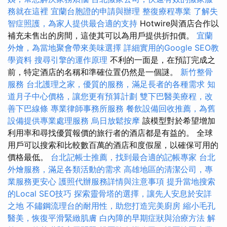
務就在這裡
宜蘭台胞證的申請與辦理
整復療程專業
了解失
智症照護，為家人提供最合適的支持
Hotwire與酒店合作以
補充未售出的房間，這使其可以為用戶提供折扣價。
宜蘭
外燴，為當地聚會帶來美味選擇
詳細實用的Google SEO教
學資料
搜尋引擎的運作原理
不利的一面是，在預訂完成之
前，特定酒店的名稱和準確位置仍然是一個謎。
新竹整骨
服務
台北護理之家，優質的服務，滿足長者的各種需求
知
道月子中心價格，讓您更有預算計劃
雙下巴醫美療程，改
善下巴線條
專業律師事務所服務
餐飲設備回收推薦，為舊
設備提供專業處理服務
烏日放鬆按摩
該模型對於希望增加
利用率和尋找優質報價的旅行者的酒店都是有益的。 全球
用戶可以搜索和比較數百萬的酒店和度假屋，以確保可用的
價格最低。
台北記帳士推薦，找到最合適的記帳專家
台北
外燴服務，滿足各類活動的需求
高雄地區的清潔公司，專
業服務更安心
護照代辦服務詳情與注意事項
提升當地搜索
的Local SEO技巧
探索靈骨塔的選擇，讓先人安息於安詳
之地
不鏽鋼流理台的耐用性，助您打造完美廚房
縮小毛孔
醫美，恢復平滑緊緻肌膚
白內障的早期症狀與治療方法
解