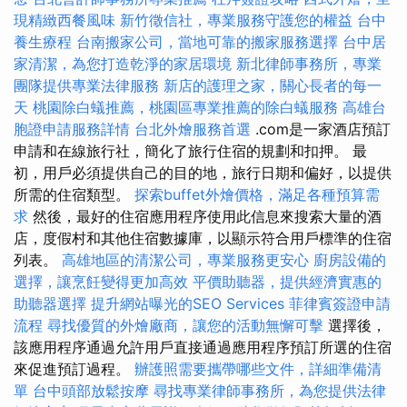
現精緻西餐風味
新竹徵信社，專業服務守護您的權益
台中
養生療程
台南搬家公司，當地可靠的搬家服務選擇
台中居
家清潔，為您打造乾淨的家居環境
新北律師事務所，專業
團隊提供專業法律服務
新店的護理之家，關心長者的每一
天
桃園除白蟻推薦，桃園區專業推薦的除白蟻服務
高雄台
胞證申請服務詳情
台北外燴服務首選
.com是一家酒店預訂
申請和在線旅行社，簡化了旅行住宿的規劃和扣押。 最
初，用戶必須提供自己的目的地，旅行日期和偏好，以提供
所需的住宿類型。
探索buffet外燴價格，滿足各種預算需
求
然後，最好的住宿應用程序使用此信息來搜索大量的酒
店，度假村和其他住宿數據庫，以顯示符合用戶標準的住宿
列表。
高雄地區的清潔公司，專業服務更安心
廚房設備的
選擇，讓烹飪變得更加高效
平價助聽器，提供經濟實惠的
助聽器選擇
提升網站曝光的SEO Services
菲律賓簽證申請
流程
尋找優質的外燴廠商，讓您的活動無懈可擊
選擇後，
該應用程序通過允許用戶直接通過應用程序預訂所選的住宿
來促進預訂過程。
辦護照需要攜帶哪些文件，詳細準備清
單
台中頭部放鬆按摩
尋找專業律師事務所，為您提供法律