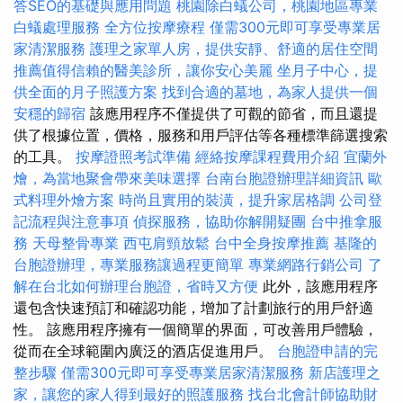
答SEO的基礎與應用問題
桃園除白蟻公司，桃園地區專業
白蟻處理服務
全方位按摩療程
僅需300元即可享受專業居
家清潔服務
護理之家單人房，提供安靜、舒適的居住空間
推薦值得信賴的醫美診所，讓你安心美麗
坐月子中心，提
供全面的月子照護方案
找到合適的墓地，為家人提供一個
安穩的歸宿
該應用程序不僅提供了可觀的節省，而且還提
供了根據位置，價格，服務和用戶評估等各種標準篩選搜索
的工具。
按摩證照考試準備
經絡按摩課程費用介紹
宜蘭外
燴，為當地聚會帶來美味選擇
台南台胞證辦理詳細資訊
歐
式料理外燴方案
時尚且實用的裝潢，提升家居格調
公司登
記流程與注意事項
偵探服務，協助你解開疑團
台中推拿服
務
天母整骨專業
西屯肩頸放鬆
台中全身按摩推薦
基隆的
台胞證辦理，專業服務讓過程更簡單
專業網路行銷公司
了
解在台北如何辦理台胞證，省時又方便
此外，該應用程序
還包含快速預訂和確認功能，增加了計劃旅行的用戶舒適
性。 該應用程序擁有一個簡單的界面，可改善用戶體驗，
從而在全球範圍內廣泛的酒店促進用戶。
台胞證申請的完
整步驟
僅需300元即可享受專業居家清潔服務
新店護理之
家，讓您的家人得到最好的照護服務
找台北會計師協助財