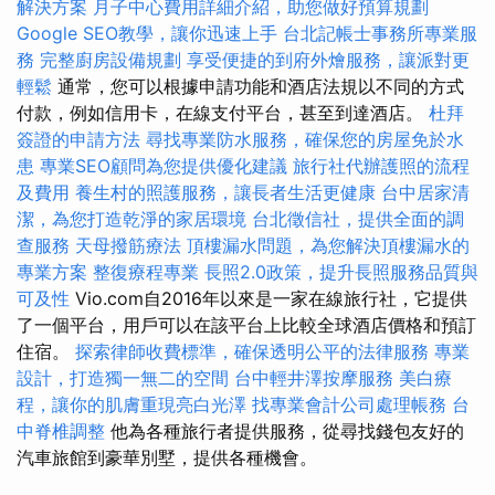
解決方案
月子中心費用詳細介紹，助您做好預算規劃
Google SEO教學，讓你迅速上手
台北記帳士事務所專業服
務
完整廚房設備規劃
享受便捷的到府外燴服務，讓派對更
輕鬆
通常，您可以根據申請功能和酒店法規以不同的方式
付款，例如信用卡，在線支付平台，甚至到達酒店。
杜拜
簽證的申請方法
尋找專業防水服務，確保您的房屋免於水
患
專業SEO顧問為您提供優化建議
旅行社代辦護照的流程
及費用
養生村的照護服務，讓長者生活更健康
台中居家清
潔，為您打造乾淨的家居環境
台北徵信社，提供全面的調
查服務
天母撥筋療法
頂樓漏水問題，為您解決頂樓漏水的
專業方案
整復療程專業
長照2.0政策，提升長照服務品質與
可及性
Vio.com自2016年以來是一家在線旅行社，它提供
了一個平台，用戶可以在該平台上比較全球酒店價格和預訂
住宿。
探索律師收費標準，確保透明公平的法律服務
專業
設計，打造獨一無二的空間
台中輕井澤按摩服務
美白療
程，讓你的肌膚重現亮白光澤
找專業會計公司處理帳務
台
中脊椎調整
他為各種旅行者提供服務，從尋找錢包友好的
汽車旅館到豪華別墅，提供各種機會。