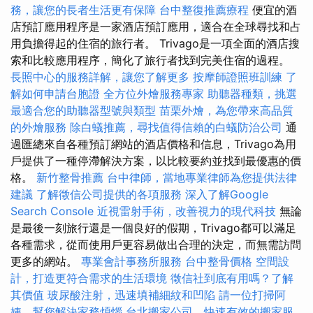
務，讓您的長者生活更有保障
台中整復推薦療程
便宜的酒
店預訂應用程序是一家酒店預訂應用，適合在全球尋找和占
用負擔得起的住宿的旅行者。 Trivago是一項全面的酒店搜
索和比較應用程序，簡化了旅行者找到完美住宿的過程。
長照中心的服務詳解，讓您了解更多
按摩師證照班訓練
了
解如何申請台胞證
全方位外燴服務專家
助聽器種類，挑選
最適合您的助聽器型號與類型
苗栗外燴，為您帶來高品質
的外燴服務
除白蟻推薦，尋找值得信賴的白蟻防治公司
通
過匯總來自各種預訂網站的酒店價格和信息，Trivago為用
戶提供了一種停滯解決方案，以比較要約並找到最優惠的價
格。
新竹整骨推薦
台中律師，當地專業律師為您提供法律
建議
了解徵信公司提供的各項服務
深入了解Google
Search Console
近視雷射手術，改善視力的現代科技
無論
是最後一刻旅行還是一個良好的假期，Trivago都可以滿足
各種需求，從而使用戶更容易做出合理的決定，而無需訪問
更多的網站。
專業會計事務所服務
台中整骨價格
空間設
計，打造更符合需求的生活環境
徵信社到底有用嗎？了解
其價值
玻尿酸注射，迅速填補細紋和凹陷
請一位打掃阿
姨，幫您解決家務煩惱
台北搬家公司，快速有效的搬家服