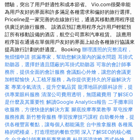
體驗，突出了用戶舒適性和成本節省。 Vio.com很榮幸能
為用戶友好的界面和許多滿足各種需求和偏好的旅行選擇。
Priceline是一家完善的在線旅行社，通過其移動應用程序提
供廣泛的旅行服務。 該酒店預訂應用程序允許用戶輕鬆預
訂所有移動設備的酒店，航空公司票和汽車租賃。 該應用
程序旨在通過在單個用戶友好的界面上結合各種旅行協議來
提高旅行計劃的舒適度。 Booking
辦理護照的完整流程，
無煩惱申請
抓漏專家，幫助您解決屋內的漏水問題
耳掛式
助聽器，選擇舒適且隱蔽的耳掛式助聽器
可靠的會計師事
務所，提供全面的會計服務
會議點心外燴，讓您的會議更
加輕鬆愉快
人工植牙服務，為你提供更持久的牙齒解決方
案
專業冷氣清洗，提升空氣品質
龍潭地區的眼科診所，提
供專業眼科服務
清潔公司費用透明，無隱藏費用
了解SEO
是什麼及其重要性
解讀Google Analytics報告
二手攤車回
收服務，方便快捷的解決方案
腳底按摩專業教學
草屯按摩
服務推薦
新竹整骨服務
學習按摩技巧課程
自助餐外燴，提
供各種豐富餐點，讓每個人都能滿意
台中推拿服務
各種風
格的吧檯桌，打造理想的餐飲空間
深入了解SEO的核心概
念
台北會計師事務所專業推薦
杜拜簽證攻略
西式外燴，呈