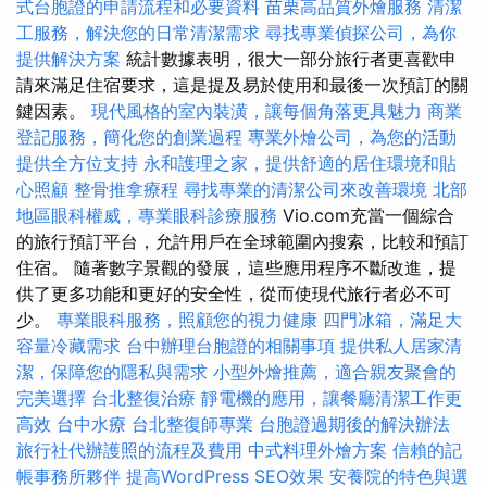
式台胞證的申請流程和必要資料
苗栗高品質外燴服務
清潔
工服務，解決您的日常清潔需求
尋找專業偵探公司，為你
提供解決方案
統計數據表明，很大一部分旅行者更喜歡申
請來滿足住宿要求，這是提及易於使用和最後一次預訂的關
鍵因素。
現代風格的室內裝潢，讓每個角落更具魅力
商業
登記服務，簡化您的創業過程
專業外燴公司，為您的活動
提供全方位支持
永和護理之家，提供舒適的居住環境和貼
心照顧
整骨推拿療程
尋找專業的清潔公司來改善環境
北部
地區眼科權威，專業眼科診療服務
Vio.com充當一個綜合
的旅行預訂平台，允許用戶在全球範圍內搜索，比較和預訂
住宿。 隨著數字景觀的發展，這些應用程序不斷改進，提
供了更多功能和更好的安全性，從而使現代旅行者必不可
少。
專業眼科服務，照顧您的視力健康
四門冰箱，滿足大
容量冷藏需求
台中辦理台胞證的相關事項
提供私人居家清
潔，保障您的隱私與需求
小型外燴推薦，適合親友聚會的
完美選擇
台北整復治療
靜電機的應用，讓餐廳清潔工作更
高效
台中水療
台北整復師專業
台胞證過期後的解決辦法
旅行社代辦護照的流程及費用
中式料理外燴方案
信賴的記
帳事務所夥伴
提高WordPress SEO效果
安養院的特色與選