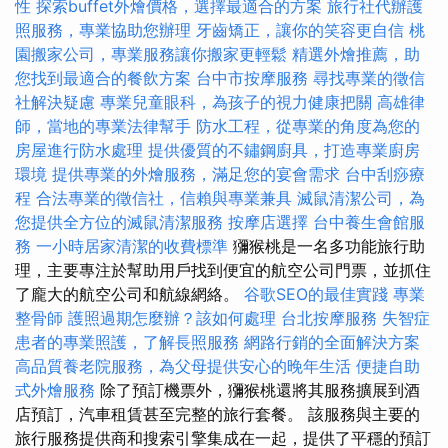
性
探索buffet外燴價格，選擇最適合的方案
旅行社代辦護
照服務，專業協助您辦理
牙齒矯正，讓你的笑容更自信
桃
園搬家公司，專業服務讓你搬家更輕鬆
精選外燴推薦，助
您找到最適合的餐飲方案
台中市按摩服務
尋找專業的徵信
社解決疑慮
專業兒童眼科，為孩子的視力健康把關
高雄律
師，當地的專業法律幫手
防水工程，從專業的角度為您的
房屋進行防水處理
提供優質的不鏽鋼廚具，打造專業廚房
環境
提供專業的外燴服務，滿足您的宴會需求
台中刮痧療
程
合法專業的徵信社，信賴與專業兼具
滅鼠清潔公司，為
您提供全方位的滅鼠清潔服務
按摩店選擇
台中養生會館服
務
一小時居家清潔的收費標準
獼猴桃是一名多功能旅行助
理，主要專注於幫助用戶找到便宜的航空公司門票，並抓住
了龐大的航空公司和航線網絡。
谷歌SEO的最佳實踐
專業
整骨師
護照過期怎麼辦？該如何處理
台北按摩服務
失智症
患者的專業照護，了解長照服務
網路行銷的全面解決方案
高品質養老院服務，為父母提供安心的晚年生活
便捷自助
式外燴服務
除了預訂機票外，獼猴桃還將其服務擴展到酒
店預訂，汽車租賃甚至完整的旅行套餐。 該服務與主要的
旅行服務提供商和搜索引擎集成在一起，提供了平穩的預訂