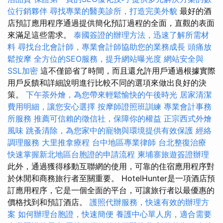
位行銷夥伴
尋找專業的醫美診所，打造完美外貌
最好的酒
店預訂應用程序通過提供簡化預訂過程的全面，直觀的表面
來滿足這些需求。
泰國簽證的辦理方法，迅速了解所需材
料
尋找台北會計師，專業會計師協助您的業務成長
頭痛放
鬆按摩
全方位的SEO服務，提升網站曝光度
網站安全與
SSL加密
這不僅節省了時間，而且還允許用戶通過根據實際
用戶反饋和詳細說明進行比較不同的選項來做出良好的決
策。
下午茶外燴，為您帶來輕鬆愉快的午後時光
居家清潔
費用明細，讓您安心選擇
按摩師證照班訓練
專業會計事務
所服務
推薦可信賴的徵信社，保障你的權益
正宗西式外燴
風味
跳蚤清除，為您家中的寵物與環境提供有效保護
經絡
調理服務
大里推拿療程
台中地區專業律師
台北整復治療
快速掌握新北地區台胞證的申請流程
柬埔寨旅遊簽證辦理
此外，通過獲得移動互聯網的使用，可靠的住宿應用程序對
於休閒和商務旅行者至關重要。 HotelHunter是一項酒店預
訂應用程序，它是一個全面的平台，可讓旅行者以最優惠的
價格找到和預訂酒店。
護照代辦服務，快速有效的辦理方
案
如何辦理台胞證，快速簡便
養護中心單人房，適合需要