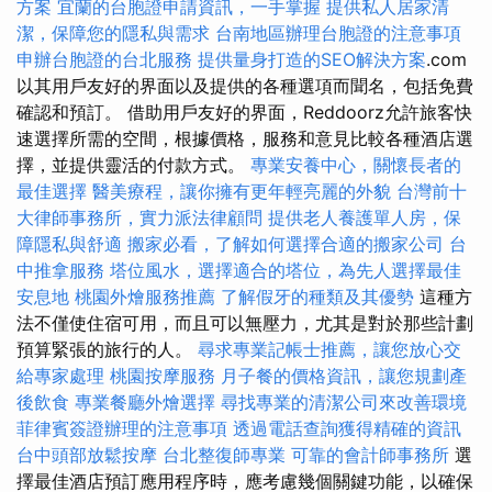
方案
宜蘭的台胞證申請資訊，一手掌握
提供私人居家清
潔，保障您的隱私與需求
台南地區辦理台胞證的注意事項
申辦台胞證的台北服務
提供量身打造的SEO解決方案
.com
以其用戶友好的界面以及提供的各種選項而聞名，包括免費
確認和預訂。 借助用戶友好的界面，Reddoorz允許旅客快
速選擇所需的空間，根據價格，服務和意見比較各種酒店選
擇，並提供靈活的付款方式。
專業安養中心，關懷長者的
最佳選擇
醫美療程，讓你擁有更年輕亮麗的外貌
台灣前十
大律師事務所，實力派法律顧問
提供老人養護單人房，保
障隱私與舒適
搬家必看，了解如何選擇合適的搬家公司
台
中推拿服務
塔位風水，選擇適合的塔位，為先人選擇最佳
安息地
桃園外燴服務推薦
了解假牙的種類及其優勢
這種方
法不僅使住宿可用，而且可以無壓力，尤其是對於那些計劃
預算緊張的旅行的人。
尋求專業記帳士推薦，讓您放心交
給專家處理
桃園按摩服務
月子餐的價格資訊，讓您規劃產
後飲食
專業餐廳外燴選擇
尋找專業的清潔公司來改善環境
菲律賓簽證辦理的注意事項
透過電話查詢獲得精確的資訊
台中頭部放鬆按摩
台北整復師專業
可靠的會計師事務所
選
擇最佳酒店預訂應用程序時，應考慮幾個關鍵功能，以確保