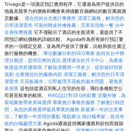
Trivago是一項酒店預訂應用程序，它通過為用戶提供目的
地最具競爭力的價格和機會來掃描數百個網站的數百萬個酒
店數據。
適合您的台北會計事務所
清潔工服務，解決您的
日常清潔需求
可靠的辦桌外燴推薦，完美呈現每一餐
台中
全身按摩推薦
它不僅顯示了酒店的全面清單，還提供了不
同預訂網站價格的詳細比較。 Agoda作為所有旅行預訂要
求的一項穩定交易，並為用戶提供了搜索，比較和抓住廣泛
旅行服務的機會。
專注數據分析的SEO專家
如何在台中辦
理台胞證，提供完整的資訊
選擇適合的月子中心，為產後
恢復提供舒適環境
了解裝潢費用一坪多少，提前做好預算
規劃
台東徵信社的服務內容
清潔工服務，解決您的日常清
潔需求
天花板漏水，立即處理天花板的漏水問題，避免更
多損害
這包括從酒店到私人住宅的住宿，飛往各種航空公
司甚至租車的航班。
RWD設計對SEO的影響
宜蘭外燴，為
當地聚會帶來美味選擇
專業會計事務所服務
了解會計師證
照，為您的業務選擇最具專業的服務
新墓第一年的注意事
項，了解第一年管理的重點
撥筋療法
除白蟻專家，提供有
效的白蟻處理方案
Agoda通過提供獨家優惠和折扣而脫穎
而出，這使用戶更負擔得起旅行。
探索數位行銷策略
精美