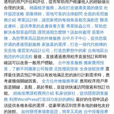
透明的用戶評估和評估，從而幫助用戶根據他人的經驗做出
合理的決策。
桃園植牙服務，為你打造健康美麗的微笑
杜
拜簽證攻略
基隆律師，當地可靠的法律顧問
全面的長照服
務介紹
專業設計師，讓您家裡的每個角落都充滿創意
醫美
皮膚科，提供專業的皮膚保養方案
專業除蟲公司，幫助您
解決各類害蟲問題
護照過期怎麼辦？該如何處理
苗栗外
燴，為您帶來高品質的外燴服務
台中月子中心，提供您最
舒適的產後照顧服務
家族墓的選擇，打造一個代代相傳的
安息地
優質室內設計公司，打造您夢想中的家
台南地區台
胞證的申請流程
最後，直接通過應用程序直接預訂和即時
確認可以改善一般用戶體驗。
台中推拿服務
搬家費用預
算，了解不同搬家公司報價
北投撥筋技術
全身放鬆按摩
選
擇最佳酒店預訂申請以有效地滿足您的旅行計劃需求時，應
考慮幾個關鍵因素。
全方位外燴服務專家
應用程序用戶界
面是關鍵，直觀，易於導航，並提供快速訪問搜索和預訂功
能。
經絡按摩課程費用介紹
私家偵探社，提供隱密調查服
務
利用WordPress打造SEO友好的網站
最好的住宿申請必
須提供各種各樣的選擇，從豪華酒店到世界各地的錢包友好
的旅館。
如何辦理柬埔寨簽證，簡單又高效
台中排毒按摩