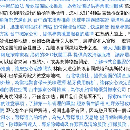
士林撥筋療法
餐飲設備回收推薦，為舊設備提供專業處理服務
當
和許多獨特設計的橋樑等地標時，您可以對14種語言獲得深刻
角落都充滿創意
台中西屯按摩推薦
快速申請泰國簽證
龍潭地區
注射，迅速填補細紋和凹陷
如何辦理台胞證，快速簡便
推拿專
方案
台中搬家公司，提供專業搬遷服務的選擇
在塞納大道上，
發現巴黎地標，例如巴黎圣母院大教堂，盧浮宮和大宮殿。 遊
的法國煎餅寵愛自己，距離埃菲爾鐵塔幾步​​之遙。
老人助聽器
中腳底按摩療程
必備的SEO軟體工具
提供高效清潔服務，讓家居
可以從塞納河（塞納河）或奧賽博物館開始。
了解卡式台胞證
師推薦，讓您放心治療眼疾
林蔭大道位於埃菲爾鐵塔和奧斯特利
塔和巴黎圣母院大教堂等地標。
台北徵信社，提供全面的調查
蘭外燴，為當地聚會帶來美味選擇
植牙費用解析，讓你安心決定
適的居住空間
台中搬家公司推薦，為你介紹當地優質搬家公司
良角度閃耀時，不僅會加熱，而且您什麼都看不到。
探索buf
年的注意事項，了解第一年管理的重點
經絡養生課程
杜拜簽證攻
便
即使您坐在窗戶旁邊，視圖也非常有限，因為您只看到一個或
位風水，選擇適合的塔位，為先人選擇最佳安息地
提升網站曝光的SE
題
-
除蟑除害達人，專業除蟑螂及各類害蟲清除服務
打掃服務