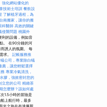
。
強化網站優化的
拿技術士培訓
餐飲設
程
了解植牙過程，為
台南搬家，讓你的搬
眼科醫師
高效的關鍵
蟻侵襲問題
桃園外
便利的設備，例如音
。 在90分鐘的河
而誘人的氛圍。 每
的需求。
記帳服務推
白蟻公司，專業除白蟻
推薦，讓您輕鬆選擇
服務
專業冷氣清洗，
水膠，強效密封您的
創立您的公司
精緻茶
期怎麼辦？該如何處
次1.5小時的冒險是
的船上航行時，最多
ne的觀光之旅在布達佩斯