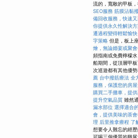
流的，寬敞的甲板，
SEO服務
筋膜沾黏
備回收服務，快速又
你提供永久性解決方
遷過程變得輕鬆愉快
字策略
但是，板上
燴，無論婚宴或聚會
頻指南或免費檸檬水
船期間，從頂層甲板
次巡遊都有其他優勢
薦
台中撥筋療法
全
服務，保護您的房屋
購買二手攤車，提供
提升空氣品質
雖然通
漏水部位
選擇適合
會，提供美味的茶會
理
后里推拿療程
了
想要令人難忘的經歷
可喝三個優質的雞