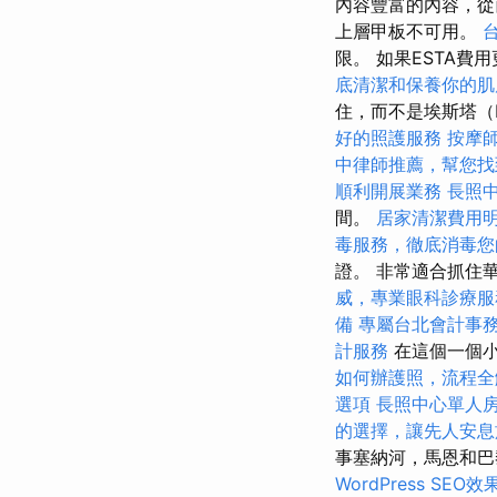
內容豐富的內容，
上層甲板不可用。
限。 如果ESTA
底清潔和保養你的肌
住，而不是埃斯塔（E
好的照護服務
按摩
中律師推薦，幫您找
順利開展業務
長照
間。
居家清潔費用
毒服務，徹底消毒您
證。 非常適合抓住
威，專業眼科診療服
備
專屬台北會計事
計服務
在這個一個小
如何辦護照，流程全
選項
長照中心單人
的選擇，讓先人安息
事塞納河，馬恩和
WordPress SEO效