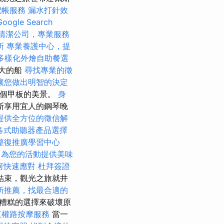
記帳服務
漏水打針效
ogle Search
清潔公司，專業服務
所
專業養護中心，提
多樣化外燴自助餐選
偉大的船
尋找專業的徵
讓您做出明智的決定
兩個甲板的美景。
身
斯享用宜人的鋼琴晚
提供全方位的徵信解
各式助聽器產品選擇
整復推廣學習中心
，為您的活動提供美味
何快速應對
杜拜簽證
結束，觀光之旅就井
所推薦，找最合適的
糟糕的選擇來破壞原
五權路按摩服務
當一