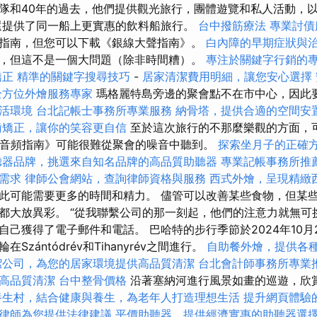
隊和40年的過去，他們提供觀光旅行，團體遊覽和私人活動，
還提供了同一船上更實惠的飲料船旅行。
台中撥筋療法
專業討債
​​指南，但您可以下載《銀線大聲指南》。
白內障的早期症狀與
，但這不是一個大問題（除非時間糟）。
專注於關鍵字行銷的
矯正
精準的關鍵字搜尋技巧
-
居家清潔費用明細，讓您安心選擇
全方位外燴服務專家
瑪格麗特島旁邊的聚會點不在市中心，因此
活環境
台北記帳士事務所專業服務
納骨塔，提供合適的空間安
齒矯正，讓你的笑容更自信
至於這次旅行的不那麼樂觀的方面，
《音頻指南》可能很難從聚會的噪音中聽到。
探索坐月子的正確
聽器品牌，挑選來自知名品牌的高品質助聽器
專業記帳事務所推
需求
律師公會網站，查詢律師資格與服務
西式外燴，呈現精緻
此可能需要更多的時間和精力。 儘管可以改善某些食物，但某
都大放異彩。 “從我聯繫公司的那一刻起，他們的注意力就無可
自己獲得了電子郵件和電話。 巴哈特的步行季節於2024年10月
zántódrév和Tihanyrév之間進行。
自助餐外燴，提供各
潔公司，為您的居家環境提供高品質清潔
台北會計師事務所專業
高品質清潔
台中整骨價格
沿著塞納河進行風景如畫的巡遊，欣
養生村，結合健康與養生，為老年人打造理想生活
提升網頁體驗的O
律師為您提供法律建議
平價助聽器，提供經濟實惠的助聽器選