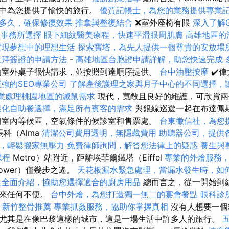
觀中為您提供了愉快的旅行。
優質記帳士，為您的業務提供專業
多久，確保修復效果
推拿與整復結合
❌室外座椅有限
深入了解Go
士事務所選擇
眼下細紋醫美療程，快速平滑眼周肌膚
高雄地區的
實現夢想中的理想生活
探索寶塔，為先人提供一個尊貴的安放場
杜拜簽證的申請方法
-
高雄地區台胞證申請詳解，助您快速完成
的室外桌子很快請求，並按照到達順序提供。
台中油壓按摩
✔️
強的SEO專業公司
了解產後護理之家與月子中心的不同選擇，
業處理桃園地區的滅鼠需求
現代，寬敞且良好的維護，可欣賞
樣化自助餐選擇，滿足所有賓客的需求
與銀線巡遊一起在布達佩
個室內等候區，空氣條件的候診室和售票處。
台東徵信社，為您
科（Alma
清潔公司費用透明，無隱藏費用
助聽器公司，提供
，輕鬆搬家無壓力
免費律師詢問，解答您法律上的疑惑
養生與
課程
Metro）站附近，距離埃菲爾鐵塔（Eiffel
專業的外燴服務
Tower）僅幾步之遙。
天花板漏水緊急處理，當漏水發生時，如
具全面介紹，協助您選擇適合的廚房用品
總而言之，從一開始到
帶來任何不便。
台中外燴，為您打造獨一無二的宴會餐點
眼科診
-
新竹整骨推薦
專業抓姦服務，協助你掌握真相
沒有人想要一個
尤其是在像巴黎這樣的城市，這是一場生活中許多人的旅行。