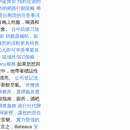
學徒實習
找到合適的
功的網路行銷策略
專
理台胞證的注意事項
間在晚上吃飯，喝酒和
佳機會。
台中筋膜刀放
術
助聽器補助，探
讓您的活動更具特色
00元即可享受專業居
。
區域性SEO策略，
any服務
如果您想與
程中，他帶著標誌性
很漂亮。
公司登記流
得新鮮空氣。
外燴佈
事務所，選擇最具實
頻指南，廁所，酒吧
調查服務
旅行社代辦
掃家裡，讓您的居住
覽音樂。
實力堅強的
言之，Bateaux
安