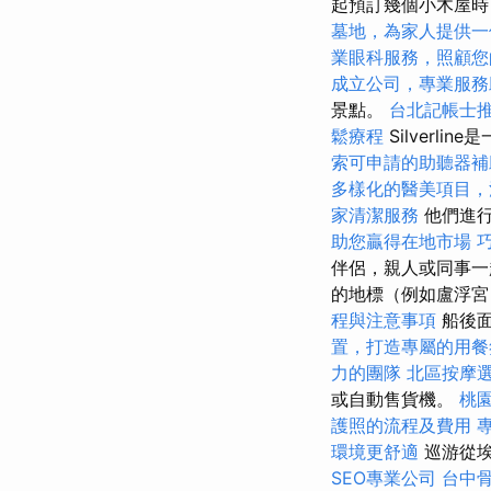
起預訂幾個小木屋時
墓地，為家人提供一
業眼科服務，照顧您
成立公司，專業服務
景點。
台北記帳士
鬆療程
Silverl
索可申請的助聽器補
多樣化的醫美項目，
家清潔服務
他們進行
助您贏得在地市場
伴侶，親人或同事一
的地標（例如盧浮宮
程與注意事項
船後面
置，打造專屬的用餐
力的團隊
北區按摩
或自動售貨機。
桃
護照的流程及費用
環境更舒適
巡游從埃
SEO專業公司
台中