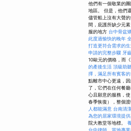
他們有一個敬業的團
地區。 但是，他們
儘管船上沒有大聲的
間，庇護所缺少元素
服的地方
台中骨盆
此度過愉快的晚年
打造更符合需求的生
申請的完整步驟
牙
10歐元的價格，而
的產後生活
頂級助
擇，滿足所有賓客的
點離市中心更遠，因
了，它們在任何餐廳
心且願意的服務，使
春季恢復），整個渡輪在S
人都能滿意
台南清
為您的居家環境提供
院大教堂等地標。
台中律師，當地專業