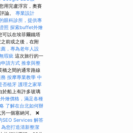
您用完盧浮宮，奧賽
的評論。
專業設計
的眼科診所，提供專
業證照
探索buffet外燴
您可以在埃菲爾鐵塔
覽之前或之後，在附
推薦，專為老年人設
無瑕疵
這次旅行的一
的申請方式
推拿與整
茨橋之間的通常路線
服務
按摩專業教學
中
是否植牙
護理之家單
由於船上有許多玻璃
fet外燴價格，滿足各種
略
了解在台北如何辦
另一個塞納河。 ❌
O Services
解答
，為您打造清新整潔