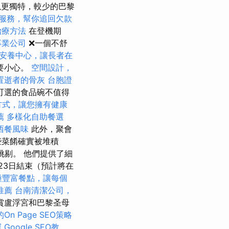
以更獨特，較少的巴黎
服務，幫你追回欠款
治療方法
在登機期
專業公司
❌一個不舒
安養中心，讓長者在
要小心。
空間設計，
置逝者的骨灰
台胞證
可選的食品碗不值得
方式，讓您擁有健康
薦
多樣化自助餐選
西餐風味
此外，聚會
些菜餚確實被堆積
挑剔。 他們提供了細
23日結束（預計將在
種豐富餐點，讓每個
推薦
台南清潔公司，
賞盧浮宮和巴黎圣母
n Page SEO策略
擇
Google SEO教