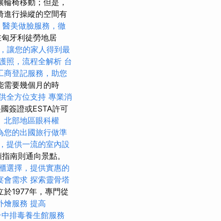
讓輪椅移動；但是，
椅進行操縱的空間有
醫美做臉服務，徹
在匈牙利徒勞地居
，讓您的家人得到最
護照，流程全解析
台
工商登記服務，助您
能需要幾個月的時
供全方位支持
專業消
國簽證或ESTA許可
。
北部地區眼科權
為您的出國旅行做準
，提供一流的室內設
頻指南則通向景點。
櫃選擇，提供實惠的
宴會需求
探索靈骨塔
於1977年，專門從
外燴服務
提高
台中排毒養生館服務