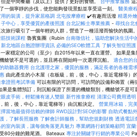
，但是中間餐廳（及以上）提供了更好的食物。
台中推拿服務
這
了一個寧靜的步伐，使您能夠發現景點並享受這一刻。
醫美療
實用的裝潢，提升家居格調
北屯按摩療程
✔️有趣而活潑
精選外
月子中心，享受優質的產後照護
台北記帳士專業推薦
-
尋找台北
次旅行吸引了一個年輕的人群，營造了一種活潑而愉快的氛圍
撥筋技術課程
魯賓集團（Rubin
台南徵信社，協助您解決生活中
新北地區台胞證辦理資訊
必備的SEO軟體工具
了解失智症照護
是另一家穩定的公司（至少）自2015年以來一直在運營。 如果是
機艙號不是可選的，並且將在開始時一次選擇沉船。
適合您的
的助聽器費用
台北護理之家，優質的服務，滿足長者的各種需
惠
由此產生的小木屋（在板級，前，後，中心，靠近電梯等）
推拿證照考試準備
可以有限的可訪問，可訪問的設備和佈置（兩
如果是集體預訂，則沉船保證了所選的機艙類別，機艙號不是可
雙眼皮手術，輕鬆擁有迷人雙眼
新竹推拿療程
清潔公司費用透明
，前，後，中心，靠近電梯等）由沉船決定。
營業用冰箱，完
選擇當地最值得信賴的律師
RWD設計對SEO的影響
自助式餐點
護，了解長照服務
了解會計師服務，幫助您規劃財務
透過電話
格的室內裝潢，讓每個角落更具魅力
專業網路行銷策略顧問
宜蘭
0分鐘的雞​​尾酒。 Bateaux
專注於關鍵字行銷的專業公司
Pa