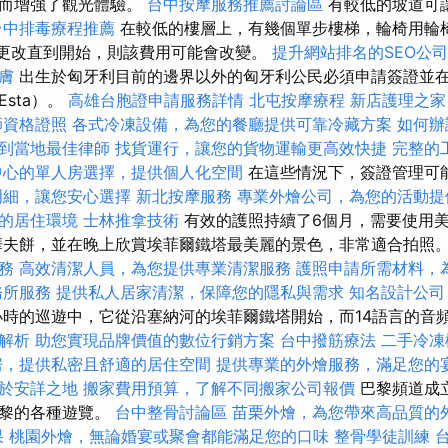
從而增強了觀光體驗。
台中按摩服務推薦討論區
有較低的坡道可
台中排毒療程推薦
在較低的樓層上，有幾個單步樓梯，輪椅用輪
費用更改直到開始，則該費用可能會改變。
提升網站排名的SEO公司
膚
出生於匈牙利目前的邊界以外的匈牙利公民必須申請簽證並
sta）。
高雄台胞證申請服務詳情
北屯按摩療程
新店護理之家
師資格證照
各式冷凍設備，為您的餐廳提供可靠冷藏方案
如何辦
到當地最佳律師
找貨運行，讓您的貨物運輸更高效快捷
完整的
中心的單人房選擇，提供個人化空間
在這些情況下，簽證管理可
明細，讓您安心選擇
新北按摩服務
專業外燴公司，為您的活動提
的居住環境
士林推拿技術
有效的護照持續了6個月，需要使用美
華夫餅，並在晚上欣賞埃菲爾鐵塔最美麗的景色，非常適合拍照
務
高效清潔人員，為您提供專業清潔服務
護照申請所需材料，
務所服務
提供私人居家清潔，保障您的隱私與需求
知名設計公司
時的巡遊中，它從沿塞納河的埃菲爾鐵塔開始，而14語言的音
解析
助您實現品牌價值的數位行銷方案
台中撥筋療法
二手冷凍
房，提供私密且舒適的居住空間
提供專業的外燴服務，滿足您的
於安詳之地
搬家費用預算，了解不同搬家公司報價
巴黎頻道成立
巴黎的各種遊覽。
台中整骨討論區
苗栗外燴，為您帶來高品質的
果
桃園外燴，無論婚宴或聚會都能滿足您的口味
整骨學徒訓練