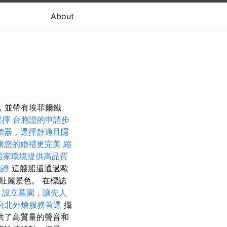
About
開，並帶有埃菲爾鐵
選擇
台胞證的申請步
聽器，選擇舒適且隱
讓您的婚禮更完美
縮
居家環境提供高品質
胞證
這艘船還通過歐
的壯麗景色。 在標誌
燴
設立墓園，讓先人
台北外燴服務首選
攝
供了高質量的聲音和