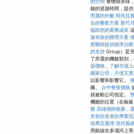
的空間
食物很美味
鐘的巡遊時間，提供
亮麗的外貌
時尚且
合的餐飲方案
新竹
協助您的業務成長
這
速有效的辦理方案
業醫師提供精準治療
的支持
Group）
了所選的機艙類別，
器價格，了解市場上
搬家公司，方便又實
以影響和影響它。
圖。
台中整骨價格
就被船公司指定。
機艙的位置（在板級
務
高雄律師推薦，
失智症患者的專業照
按摩店選擇
現代風
用銀線在多瑙河上享受8