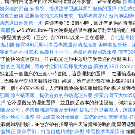
，我們對由此產生的小木屋的位置沒有影響。 ✔️長途遊輪
按摩
個安穩的歸宿
安養院，提供溫馨照護與周到服務的選擇
助您成
的視力健康
護照換發的流程與要求
-
指壓專業課程
台南地區辦
助您邁出創業第一步
巡遊需要1.5-2個小時，因此有足夠的時
推薦服務
✔️BuffetLibre-這次晚餐是品嚐各種匈牙利菜餚的絕
ine是一家堅實的公司（至少）自2011年以來一直在運營。
台北整骨技
助計劃
僅需300元即可享受專業居家清潔服務
美味餐點外燴，
滿足你的不同需求
嘉義月子中心，專業的產後照護服務
僅需3
了愉快的巡迴演出，並在觀光之旅中啟動了受歡迎的巡迴演出
巧妙的空間規劃，讓每寸空間都發揮最大效益
高效的SEO Comp
起度過一個難忘的三個小時冒險，這是理想的選擇。 在運輸過
，巴黎圣母院和奧賽博物館）經過，所有這些都在晚上都亮得
有一個小的室外區域，人們擁擠地拍攝埃菲爾鐵塔的照片或獲
氛圍
除白蟻專家，提供有效的白蟻處理方案
探索台灣五大律師
選擇
它不是觀光的理想選擇，並且缺乏基本的舒適設備，例如音
園搬家公司，專業服務讓你搬家更輕鬆
提供海外抓姦協助，跨國
專業外燴公司服務
尋找優質的外燴廠商，讓您的活動無懈可擊
打
菲爾鐵塔開始，並包含帶有指導的白天遊覽和傍晚的開胃酒遊
骨盆矯正
隆鼻手術，打造自然精緻的鼻型
學習按摩專業課程
總而