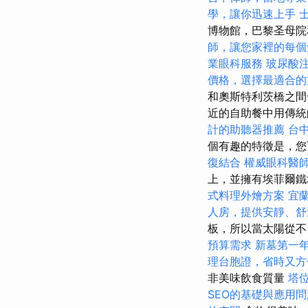
學，讓你迅速上手
博物館，巴黎圣母院
師，讓您家裡的每個
業眼科服務
玻尿酸
價格，選擇最適合的
和奧斯特利茨橋之間
近的自助餐中用傳統
計的助聽器推薦
台
個有趣的特徵是，您
復結合
權威眼科醫
上，並擁有埃菲爾鐵
式料理外燴方案
宜
人房，提供安靜、舒
板，所以當太陽從不
預算需求
新墓第一
理台胞證，省時又方
非美味飲食質量
塔
SEO的基礎與應用問