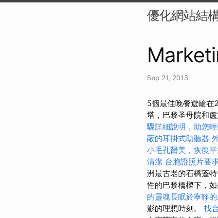
優化網站結構
Marketi
Sep 21, 2013
5個最佳晚餐遊輪在2
塔，巴黎圣母院和盧
驟詳細說明，助您輕
蔽的耳掛式助聽器
小毛孔醫美，恢復平
清潔
台胞證照片要
洲最古老的石橋蓬特·
性的巴黎橋樑下，如
的靈魂長眠於寧靜的
影的理想時刻。
找