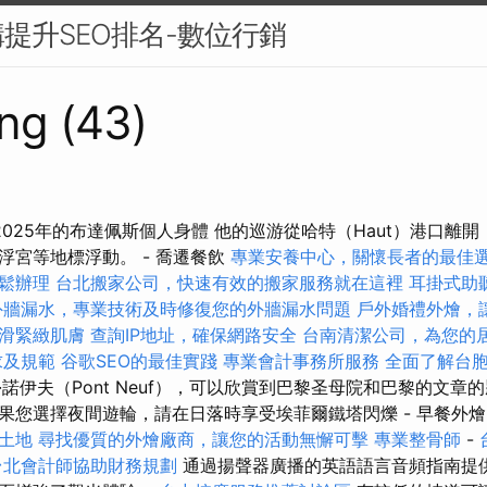
提升SEO排名-數位行銷
ng (43)
025年的布達佩斯個人身體 他的巡游從哈特（Haut）港口離
浮宮等地標浮動。 - 喬遷餐飲
專業安養中心，關懷長者的最佳
鬆辦理
台北搬家公司，快速有效的搬家服務就在這裡
耳掛式助
外牆漏水，專業技術及時修復您的外牆漏水問題
戶外婚禮外燴，
滑緊緻肌膚
查詢IP地址，確保網路安全
台南清潔公司，為您的
求及規範
谷歌SEO的最佳實踐
專業會計事務所服務
全面了解台
諾伊夫（Pont Neuf），可以欣賞到巴黎圣母院和巴黎的文章
果您選擇夜間遊輪，請在日落時享受埃菲爾鐵塔閃爍 - 早餐外
土地
尋找優質的外燴廠商，讓您的活動無懈可擊
專業整骨師
-
台北會計師協助財務規劃
通過揚聲器廣播的英語語言音頻指南提