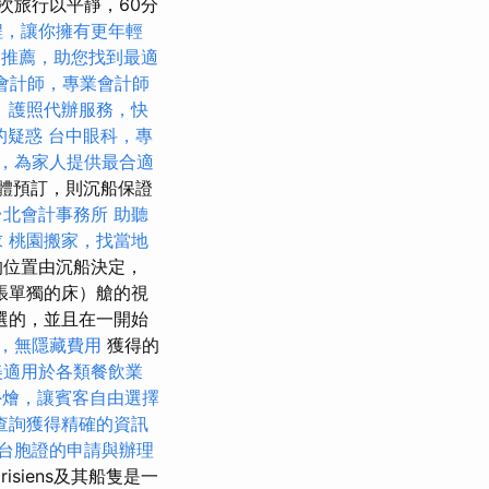
次旅行以平靜，60分
程，讓你擁有更年輕
燴推薦，助您找到最適
會計師，專業會計師
。
護照代辦服務，快
的疑惑
台中眼科，專
，為家人提供最合適
集體預訂，則沉船保證
台北會計事務所
助聽
求
桃園搬家，找當地
的位置由沉船決定，
張單獨的床）艙的視
選的，並且在一開始
，無隱藏費用
獲得的
美適用於各類餐飲業
外燴，讓賓客自由選擇
查詢獲得精確的資訊
台胞證的申請與辦理
risiens及其船隻是一