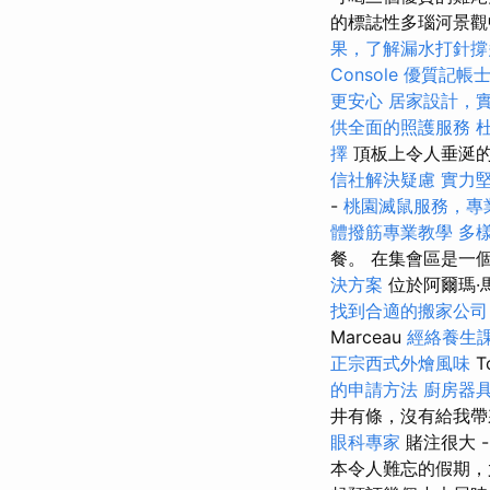
的標誌性多瑙河景
果，了解漏水打針撐
Console
優質記帳
更安心
居家設計，
供全面的照護服務
擇
頂板上令人垂涎
信社解決疑慮
實力堅
-
桃園滅鼠服務，專
體撥筋專業教學
多
餐。 在集會區是一
決方案
位於阿爾瑪·馬
找到合適的搬家公司
Marceau
經絡養生
正宗西式外燴風味
的申請方法
廚房器
井有條，沒有給我
眼科專家
賭注很大 
本令人難忘的假期，