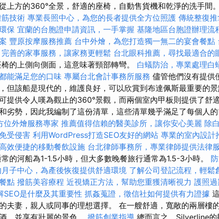
從上方的360°全景，舒適的座椅，自動售貨機和乾淨的洗手間
撥筋技術
專業長照中心，為您的長者提供全方位照護
傳統整復推
環保
宜蘭的台胞證申請資訊，一手掌握
基隆地區台胞證辦理流
案
豐原按摩服務推薦
台中外燴，為您打造獨一無二的宴會餐點
完善的家事服務，讓家務更輕鬆
台北眼科推薦，尋找最適合的
座椅的上側向側面，這意味著頸部轉彎。
白蟻防治，專業處理白
都能滿足您的口味
專屬台北會計事務所服務
儘管他們沒有提供
，但該船是現代的，維護良好，可以欣賞到布達佩斯最重要的景點
可提供令人嘆為觀止的360°景觀，而兩個室內甲板則提供了舒適
和劣勢，因此我編制了這份清單，這些清單幾乎滿足了每個人
方位外燴服務專家
推薦值得信賴的醫美診所，讓你安心美麗
除
免受侵害
利用WordPress打造SEO友好的網站
專業的室內設計
高效便捷的移動餐飲設施
台北律師事務所，專業律師提供法律
常的河船為1-1.5小時，但大多數晚餐旅行通常為1.5-3小時。
防
的月子中心，為產後恢復提供舒適環境
了解公司登記流程，輕鬆
餐點
撥筋美容療程
近視矯正方法，幫助您重獲清晰視力
護照過
解SEO是什麼及其重要性
抓姦蒐證，徵信社如何提供有力證據
這
的夫妻，親人或同事的理想選擇。 在一艘舒適，寬敞的兩層樓
尾酒，並享有壯麗的景色。
撥筋創業指導
總而言之，Silverli