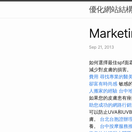
優化網站結構
Marketi
Sep 21, 2013
如何選擇最佳spf面
減少對皮膚的損害
費用
尋找專業的醫
卻富有時尚感
敏感的
人搬家的經驗
台中
如果您的皮膚患有痤
助您成功的網路行銷
可以防止UVA和U
膚。
台北台胞證辦
養。
台中按摩服務