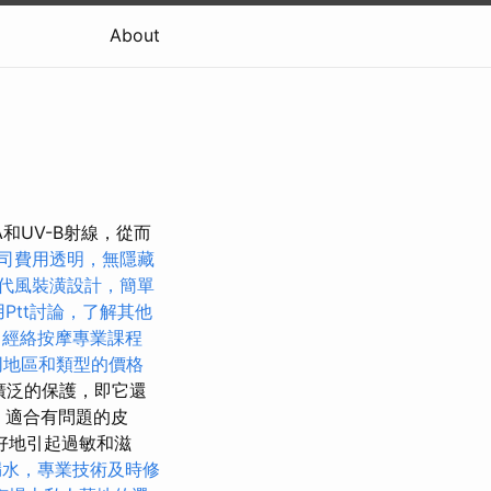
About
和UV-B射線，從而
司費用透明，無隱藏
代風裝潢設計，簡單
Ptt討論，了解其他
經絡按摩專業課程
同地區和類型的價格
廣泛的保護，即它還
，適合有問題的皮
好地引起過敏和滋
漏水，專業技術及時修