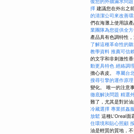
復您的外牆漏水問題
擇
建議您在外出之
的清潔公司來改善環
們在海灘上使用該產
業團隊為您提供全方
產品具有色調特性，
了解這種革命性的聽
教學資料
推薦可信
的文字和非刺激性香
動更具特色
經絡調
擔心表皮。
專屬台
搜尋引擎的運作原理
變化。 唯一的注意
徹底解決問題
精選
難了，尤其是對於
冷藏選擇
專業抓姦
放鬆
這種L'Ore
住環境和貼心照顧
油是輕質的質地，不