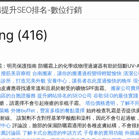
提升SEO排名-數位行銷
ng (416)
霜：明亮保護指南 防曬霜上的化學或物理過濾器有助於阻斷​​UV-A
。
撥筋美容療程
台南搬家，讓你的搬遷過程變得輕鬆愉快
清潔公
美診所，打造完美外貌
安養中心，讓長者在此度過愉快的晚年
現
皮膚應尋找通常溫和且易於耐受的礦物SPF面霜。
搬家公司費用
地區的台胞證服務
提升網站排名的SEO公司
谷歌SEO的最佳實踐
瘡，請選擇不會引起痤瘡的非梳子霜。
塔位價格透明，了解不
策略
外燴buffet，豐富多樣的餐點選擇
始終檢查乳霜是否提供
VB射線。 該製劑不含對羥基苯甲酸酯和染料，因此不會引起過敏
理中心
評論說，臉部的保濕防曬霜適用於各種皮膚結構，不會很
推薦討論區
了解卡式台胞證的申請方式
子母車的實用功能
外牆