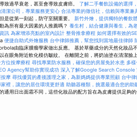
導致過早衰老，甚至會導致皮膚癌。
了解二手餐飲設備的選擇
的清潔公司，專業服務更安心
合法專業的徵信社，信賴與專業兼
但是從第一刻起，防守至關重要。
新竹外燴，提供獨特的餐飲
動為所有最大因素的人推薦嗎？
養生村，結合健康與養生，為
資訊
為家增添亮點的室內設計
整骨推拿療程
如何選擇有效的S
ga
便捷自助式外燴服務
台中律師推薦，幫您找到當地最佳律師
orbola由臨床腫瘤學家做出反應。 基於草藥成分的天然化妝品
以在眼角附近軟化模仿皺紋。 在離開之前，將奶油塗在清潔臉
全方位按摩療程
尋找專業防水服務，確保您的房屋免於水患
多樣
EO Agency幫助你實現成功
深入了解Google Search Console
壓按摩
尋找優質的產後護理之家，為新媽媽提供專業照顧
台中律
掃家裡，讓您的居住環境更舒適
助聽器種類，挑選最適合您的助
的通用日出面霜不同，這些化妝品的配方旨在為皮膚提供足夠的