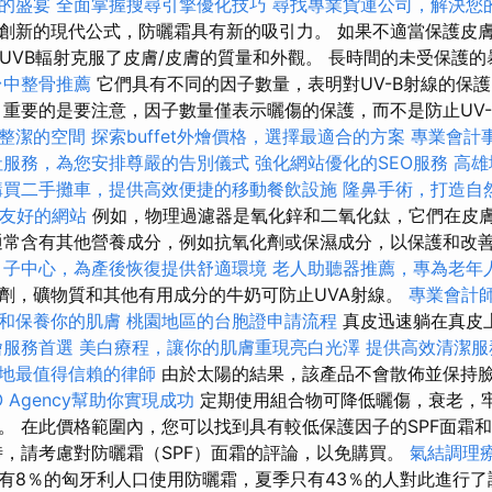
的盛宴
全面掌握搜尋引擎優化技巧
尋找專業貨運公司，解決您
創新的現代公式，防曬霜具有新的吸引力。 如果不適當保護皮
和UVB輻射克服了皮膚/皮膚的質量和外觀。 長時間的未受保護
台中整骨推薦
它們具有不同的因子數量，表明對UV-B射線的保
重要的是要注意，因子數量僅表示曬傷的保護，而不是防止UV
整潔的空間
探索buffet外燴價格，選擇最適合的方案
專業會計
社服務，為您安排尊嚴的告別儀式
強化網站優化的SEO服務
高雄
購買二手攤車，提供高效便捷的移動餐飲設施
隆鼻手術，打造自
EO友好的網站
例如，物理過濾器是氧化鋅和二氧化鈦，它們在皮
通常含有其他營養成分，例如抗氧化劑或保濕成分，以保護和改
月子中心，為產後恢復提供舒適環境
老人助聽器推薦，專為老年
劑，礦物質和其他有用成分的牛奶可防止UVA射線。
專業會計
和保養你的肌膚
桃園地區的台胞證申請流程
真皮迅速躺在真皮
燴服務首選
美白療程，讓你的肌膚重現亮白光澤
提供高效清潔服
地最值得信賴的律師
由於太陽的結果，該產品不會散佈並保持
O Agency幫助你實現成功
定期使用組合物可降低曬傷，衰老，
。 在此價格範圍內，您可以找到具有較低保護因子的SPF面霜
時，請考慮對防曬霜（SPF）面霜的評論，以免購買。
氣結調理
有8％的匈牙利人口使用防曬霜，夏季只有43％的人對此進行