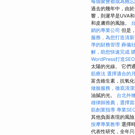
每個聚會都成為難忘
過去的幾年中，由於
響，則遲早是UVA
和皮膚癌的風險。
銷的專業公司
但是，
服務，為您打造清新
準的財務管理
葬儀
解，助您快速完成
WordPress打造S
太陽的光線。 它們
筋療法
選擇適合的
富含維生素，抗氧化
做臉服務，徹底清潔
油膩的光。
台北外
雄律師推薦，選擇當
筋創業指導
專業SE
其他負面表現的風險
按摩專業教學
選擇
代表性研究，全年只