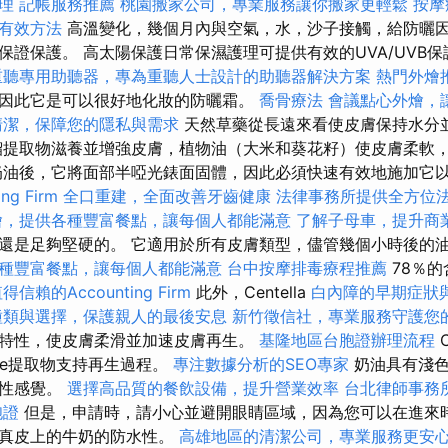
理
記帳服務推薦
桃園搬家公司，專業服務讓你搬家更輕鬆
按摩
有效方法
高溫變化，幾個月內與空氣，水，沙子接觸，給防曬
保證保護。 高太陽保護日常保濕護理可提供有效的UVA/UVB
重聽專用助聽器，專為重聽人士設計的助聽器解決方案
熱門外燴
因此它是可以很好地化妝的防曬霜。
喬骨療法
會議點心外燴，
清潔，保障您的隱私與需求
天然草藥從長遠來看使皮膚保持水分
榴提取物滋養並增強皮膚，植物油（大米和葵花籽）使皮膚柔軟
油後，它將面部半啞光錶面固體，因此必須快速有效地施加它
g Firm
全口重建，全面改善牙齒健康
法律事務所提供全方位
燴，提供各種豐富餐點，讓每個人都能滿意
了解子母車，提升商
還是足夠堅硬的。 它適用於所有皮膚類型，儘管幾個小時後的
種豐富餐點，讓每個人都能滿意
台中按摩排毒療程推薦
78％
得信賴的Accounting Firm
此外，Centella
白內障的早期症狀
種類與選擇，保護親人的最後安息
新竹徵信社，專業服務守護您
特性，使皮膚柔滑並加速皮膚再生。
基隆地區台胞證辦理流程
C
re提取物支持再生過程。
專注數據分析的SEO專家
奶油具有淺色
粘性感覺。
選擇高品質的餐飲設備，提升營業效率
台北律師事務
胞證
但是，申請時，請小心並避開眼睛區域，因為您可以在進來時
在真皮上的牛奶的防水性。
高雄地區的清潔公司，專業服務更安