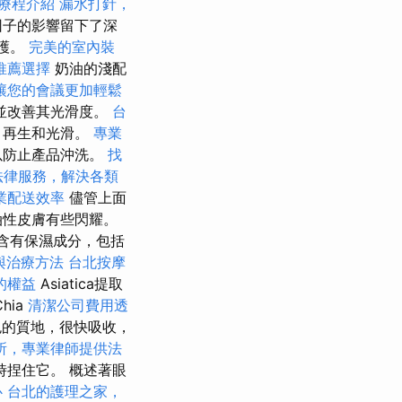
療程介紹
漏水打針，
因子的影響留下了深
保護。
完美的室內裝
推薦選擇
奶油的淺配
讓您的會議更加輕鬆
並改善其光滑度。
台
，再生和光滑。
專業
以防止產品沖洗。
找
法律服務，解決各類
業配送效率
儘管上面
油性皮膚有些閃耀。
的含有保濕成分，包括
與治療方法
台北按摩
的權益
Asiatica提取
hia
清潔公司費用透
的質地，很快吸收，
所，專業律師提供法
捏住它。 概述著眼
心
台北的護理之家，