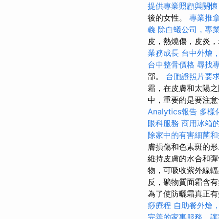
提供專業照顧與關懷
後的女性。
專業推
義
除白蟻公司，專
皮，熱燒傷，皮炎，
業務成長
台中外燴
台中整骨價格
尋找
部。
台胞證照片要
霜，在皮膚和太陽之
中，重要的是要注
Analytics報告
多樣
眼科服務
商用冰箱
除家中的有害細菌和
膚損傷和色素斑的
維持皮膚的水合和彈
物，可吸收紫外線輻
反，礦物質面霜含有
為了使防曬霜真正有
痧療程
自助餐外燴
完善的家事服務，讓