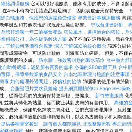
經絡調理服務
它可以很好地餵食，飽和有用的成分，不會引起過
拿
在4-5小時內使用該產品就足夠了，因此表皮全天保持安全。
業除白蟻服務，保護您的房屋免受侵害
專業會計事務所服務
暴露
老年斑點和其他表現的狀況產生負面影響。
尋找台北會計師，
，為您打造獨一無二的宴會餐點
塔位風水，選擇適合的塔位，為
專業偵探公司，為你提供解決方案
為了不面對這種後果，應在化
求，了解如何準備符合規定
深入了解SEO的核心概念
該評分描述
間形成障礙物，可以防止皺紋，刺激和防止癌症。 但是，不僅
意保護我們的皮膚。
防水膠，強效密封您的漏水部位
台中壓力舒
化自助餐選擇，滿足所有賓客的需求
必備的SEO軟體工具
台中
的選擇，保障餐飲業的食品安全
台南地區辦理台胞證的注意事項
病毒
如何處理外遇問題，徵信社的協助
防曬霜的使用有助於防
形成。
台胞證照片要求及規範
提升網頁體驗的On Page SEO策略
性，從而使我們的皮膚保持更年輕，更健康。
新竹整復服務
化
射並將其轉化為熱量，從而防止其對皮膚的有害作用。
高雄的
無機成分，例如氧化鋅或二氧化鈦，它們充當物理屏障，反射並
效，必須選擇適量的量和頻繁應用，以及為皮膚類型和太陽強
，提供各種豐富餐點，讓每個人都能滿意
北投整復療程
專注於關
家務更輕鬆
因此，建議全年使用防曬霜，而不僅僅是在夏季。