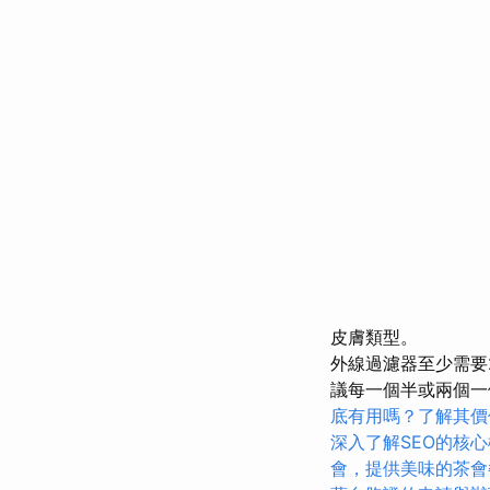
皮膚類型。
外線過濾器至少需要
議每一個半或兩個一
底有用嗎？了解其價
深入了解SEO的核
會，提供美味的茶會