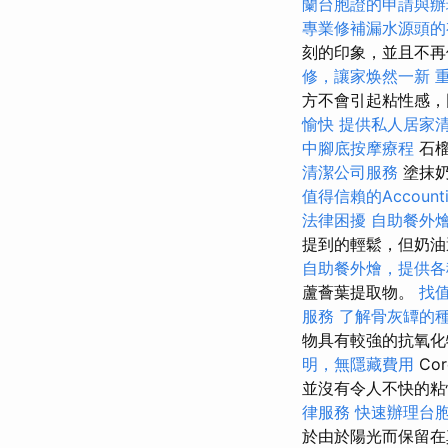
蘭台胞證的申請與辦
專業修補漏水源頭的
刻的印象，並且不再
修，讓家焕然一新
方不會引起粘性感，
愉快
提供私人居家
中腳底按摩療程
石
清潔公司服務
塗抹奶
值得信賴的Accountin
法律困擾
自助餐外
提到的輕鬆，但奶油
自助餐外燴，提供各
蘆薈葉提取物。
找值
服務
了解骨灰罈的
物具有較強的抗氧化
明，無隱藏費用
Co
並沒有令人不快的
律服務
快速辦理台
於由於陽光而保留