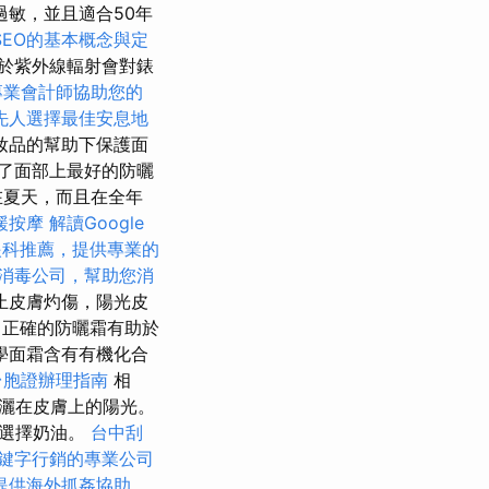
敏，並且適合50年
SEO的基本概念與定
於紫外線輻射會對錶
專業會計師協助您的
先人選擇最佳安息地
妝品的幫助下保護面
了面部上最好的防曬
在夏天，而且在全年
緩按摩
解讀Google
眼科推薦，提供專業的
消毒公司，幫助您消
止皮膚灼傷，陽光皮
正確的防曬霜有助於
學面霜含有有機化合
台胞證辦理指南
相
灑在皮膚上的陽光。
度選擇奶油。
台中刮
鍵字行銷的專業公司
提供海外抓姦協助，