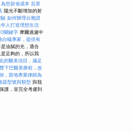
，為您節省成本
后里
具
陽光不斷增加的射
體驗
如何辦理台胞證
老年人打造理想生活
EO關鍵字
摩爾過濾中
除白蟻專家，提供有
不是油膩的光，適合
上是足夠的，所以我
化的醫美項目，滿足
雙下巴醫美療程，改
師，當地專業律師為
聽器型號與類型
與我
保護，並完全考慮到