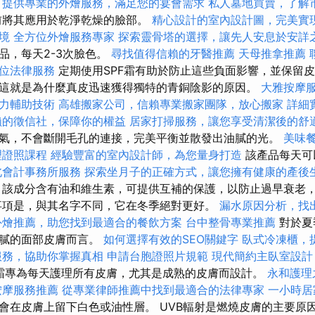
提供專業的外燴服務，滿足您的宴會需求
私人墓地買賣，了解
前將其應用於乾淨乾燥的臉部。
精心設計的室內設計圖，完美實
境
全方位外燴服務專家
探索靈骨塔的選擇，讓先人安息於安詳
品，每天2-3次臉色。
尋找值得信賴的牙醫推薦
天母推拿推薦
位法律服務
定期使用SPF霜有助於防止這些負面影響，並保留皮
這就是為什麼真皮迅速獲得獨特的青銅陰影的原因。
大雅按摩
力輔助技術
高雄搬家公司，信賴專業搬家團隊，放心搬家
詳細實
賴的徵信社，保障你的權益
居家打掃服務，讓您享受清潔後的舒
氣，不會斷開毛孔的連接，完美平衡並散發出油膩的光。
美味
理證照課程
經驗豐富的室內設計師，為您量身打造
該產品每天可
北會計事務所服務
探索坐月子的正確方式，讓您擁有健康的產後
該成分含有油和維生素，可提供互補的保護，以防止過早衰老
事項是，與其名字不同，它在冬季絕對更好。
漏水原因分析，找
外燴推薦，助您找到最適合的餐飲方案
台中整骨專業推薦
對於夏
油膩的面部皮膚而言。
如何選擇有效的SEO關鍵字
臥式冷凍櫃，
服務，協助你掌握真相
申請台胞證照片規範
現代簡約主臥室設計
al面霜專為每天護理所有皮膚，尤其是成熟的皮膚而設計。
永和護理
按摩服務推薦
從專業律師推薦中找到最適合的法律專家
一小時居
會在皮膚上留下白色或油性層。 UVB輻射是燃燒皮膚的主要原因