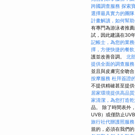
跨國調查服務
探索
選擇最具實力的團隊
計畫解讀，如何幫助
有專門為游泳者推薦
試，因此建議在30
記帳士，為您的業務
擇，方便快捷的餐飲
護並改善音調。
北
提供全面的調查服務
並且與皮膚完全吻
按摩服務
杜拜簽證
不提供精確甚至提
居家環境提供高品質
家清潔，為您打造乾
品。 除了時間表外
UVB）或僅防止UV
旅行社代辦護照服務
規的，必須在我們