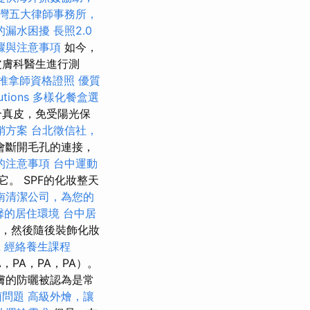
灣五大律師事務所，
的漏水困擾
長照2.0
驟與注意事項
如今，
皮膚科醫生進行測
推拿師資格證照
優質
utions
多樣化餐盒選
合真皮，免受陽光保
銷方案
台北徵信社，
會斷開毛孔的連接，
的注意事項
台中運動
。 SPF的化妝整天
南清潔公司，為您的
馨的居住環境
台中居
鐘，然後隨後裝飾化妝
A
經絡養生課程
，PA，PA，PA）。
膚的防曬被認為是常
菌問題
高級外燴，讓