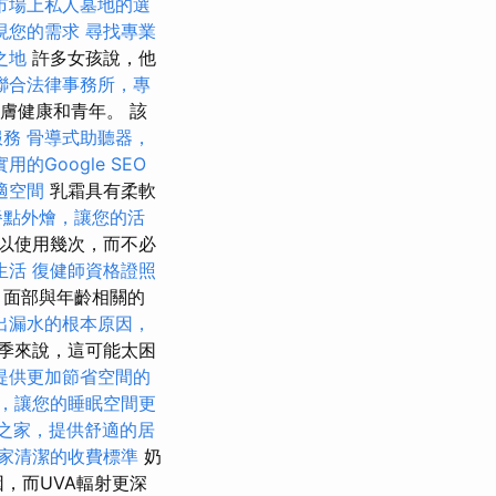
市場上私人墓地的選
現您的需求
尋找專業
之地
許多女孩說，他
聯合法律事務所，專
膚健康和青年。 該
服務
骨導式助聽器，
用的Google SEO
適空間
乳霜具有柔軟
餐點外燴，讓您的活
以使用幾次，而不必
生活
復健師資格證照
，面部與年齡相關的
出漏水的根本原因，
季來說，這可能太困
提供更加節省空間的
，讓您的睡眠空間更
之家，提供舒適的居
家清潔的收費標準
奶
，而UVA輻射更深