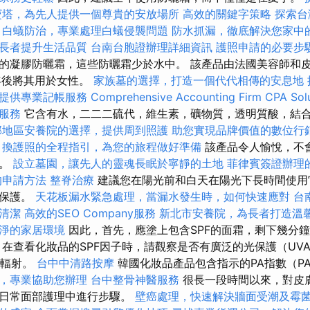
寶塔，為先人提供一個尊貴的安放場所
高效的關鍵字策略
探索台
白蟻防治，專業處理白蟻侵襲問題
防水抓漏，徹底解決您家中
長者提升生活品質
台南台胞證辦理詳細資訊
護照申請的必要步
的凝膠防曬霜，這些防曬霜少於水中。 該產品由法國美容師和
年後將其用於女性。
家族墓的選擇，打造一個代代相傳的安息地
提供專業記帳服務
Comprehensive Accounting Firm CPA Sol
服務
它含有水，二二二硫代，維生素，礦物質，透明質酸，結
部地區安養院的選擇，提供周到照護
助您實現品牌價值的數位行
換護照的全程指引，為您的旅程做好準備
該產品令人愉悅，不
合。
設立墓園，讓先人的靈魂長眠於寧靜的土地
菲律賓簽證辦理
的申請方法
整脊治療
建議您在陽光前和白天在陽光下長時間使用它
供保護。
天花板漏水緊急處理，當漏水發生時，如何快速應對
台
清潔
高效的SEO Company服務
新北市安養院，為長者打造溫
淨的家居環境
因此，首先，應塗上包含SPF的面霜，剩下幾分
，在查看化妝品的SPF因子時，請觀察是否有廣泛的光保護（UV
B輻射。
台中中清路按摩
韓國化妝品產品包含指示的PA指數（PA
，專業協助您辦理
台中整骨神醫服務
很長一段時間以來，對皮
的日常面部護理中進行步驟。
壁癌處理，快速解決牆面受潮及霉