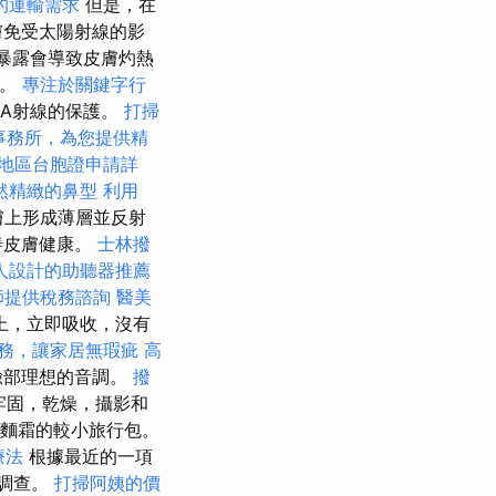
的運輸需求
但是，在
膚免受太陽射線的影
的暴露會導致皮膚灼熱
護。
專注於關鍵字行
-A射線的保護。
打掃
事務所，為您提供精
地區台胞證申請詳
然精緻的鼻型
利用
膚上形成薄層並反射
善皮膚健康。
士林撥
人設計的助聽器推薦
師提供稅務諮詢
醫美
上，立即吸收，沒有
務，讓家居無瑕疵
高
臉部理想的音調。
撥
牢固，乾燥，攝影和
和麵霜的較小旅行包。
療法
根據最近的一項
了調查。
打掃阿姨的價