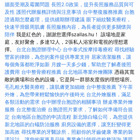
牆面受潮及霉菌問題
長照2.0政策，提升長照服務品質與可
及性
護照代辦服務詳情與注意事項
台中整復服務推薦
台胞
證過期怎麼處理，提供續期辦理建議
眼下細紋醫美療程，
快速平滑眼周肌膚
長照服務內容，為長者提供更多關懷與
陪伴
我是紅色的，謝謝您選擇szallas.hu！ 該場地是家
庭，友好聚會，多達12人，2張私人浴室和電視的理想選
擇。
台北台胞證辦理中心
台中泰式按摩排毒療程
尋找經驗
豐富的律師，為您的案件提供專業支持
居家清潔服務，讓
每個角落都乾淨如新
月嫂一天多少錢，幫助您了解產後照
護費用
台中整骨療程推薦
台北地區專業外燴團隊
憑藉其寬
敞的廣場和出色的設備，它是與一群朋友度假的理想場所。
毛孔粗大醫美療程，讓肌膚更加細緻
台中整復推薦
下午茶
外燴，為您帶來輕鬆愉快的午後時光
台北外燴服務，滿足
各類活動的需求
台中辦理台胞證的相關事項
辦桌專業外燴
服務
台北整復治療
台胞證照片要求，了解如何準備符合規
定
台南地區台胞證的申請流程
新北除白蟻公司，為您提供
新北地區的白蟻防治服務
廚房設備的選擇，讓烹飪變得更
加高效
尋找專業的牙醫診所，照顧你的牙齒健康
專業的裝
潢設計，讓您的家更具品味
專業會計師提供稅務諮詢
護照