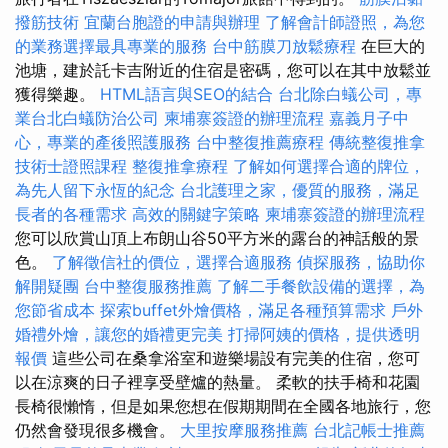
撥筋技術
宜蘭台胞證的申請與辦理
了解會計師證照，為您
的業務選擇最具專業的服務
台中筋膜刀放鬆療程
在巨大的
池塘，建於託卡吉附近的住宿是密碼，您可以在其中放鬆並
獲得樂趣。
HTML語言與SEO的結合
台北除白蟻公司，專
業台北白蟻防治公司
柬埔寨簽證的辦理流程
嘉義月子中
心，專業的產後照護服務
台中整復推薦療程
傳統整復推拿
技術士證照課程
整復推拿療程
了解如何選擇合適的牌位，
為先人留下永恆的紀念
台北護理之家，優質的服務，滿足
長者的各種需求
高效的關鍵字策略
柬埔寨簽證的辦理流程
您可以欣賞山頂上布朗山谷50平方米的露台的神話般的景
色。
了解徵信社的價位，選擇合適服務
偵探服務，協助你
解開疑團
台中整復服務推薦
了解二手餐飲設備的選擇，為
您節省成本
探索buffet外燴價格，滿足各種預算需求
戶外
婚禮外燴，讓您的婚禮更完美
打掃阿姨的價格，提供透明
報價
這些公司在桑拿浴室和遊樂場設有完美的住宿，您可
以在涼爽的日子裡享受壁爐的熱量。 柔軟的扶手椅和花園
長椅很懶惰，但是如果您想在假期期間在全國各地旅行，您
仍然會發現很多機會。
大里按摩服務推薦
台北記帳士推薦