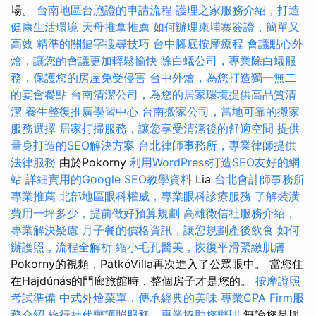
場。
台南地區台胞證的申請流程
護理之家服務介紹，打造
健康生活環境
天母推拿推薦
如何辦理柬埔寨簽證，簡單又
高效
精準的關鍵字搜尋技巧
台中腳底按摩療程
會議點心外
燴，讓您的會議更加輕鬆愉快
除白蟻公司，專業除白蟻服
務，保護您的房屋免受侵害
台中外燴，為您打造獨一無二
的宴會餐點
台南清潔公司，為您的居家環境提供高品質清
潔
養生整復推廣學習中心
台南搬家公司，當地可靠的搬家
服務選擇
居家打掃服務，讓您享受清潔後的舒適空間
提供
量身打造的SEO解決方案
台北律師事務所，專業律師提供
法律服務
由於Pokorny
利用WordPress打造SEO友好的網
站
詳細實用的Google SEO教學資料
Lia
台北會計師事務所
專業推薦
北部地區眼科權威，專業眼科診療服務
了解裝潢
費用一坪多少，提前做好預算規劃
高雄徵信社服務介紹，
專業解決疑慮
月子餐的價格資訊，讓您規劃產後飲食
如何
辦護照，流程全解析
縮小毛孔醫美，恢復平滑緊緻肌膚
Pokorny的視頻，PatkóVilla再次進入了公眾眼中。 當您住
在Hajdúnás的門廊旅館時，整個房子才是您的。
按摩證照
考試準備
中式外燴菜單，傳承經典的美味
專業CPA Firm服
務介紹
旅行社代辦護照服務，專業協助您辦理
無論您是與