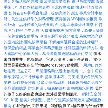
滿足各類活動的需求
學習按摩專業課程
逢甲放鬆按摩
隆鼻
手術，打造自然精緻的鼻型
台北按摩服務
快速申請泰國簽
證
如何在台中辦理台胞證，提供完整的資訊
專業會計事務
所，為您提供精準的財務管理
獲得優質SEO團隊的推薦
歐
式外燴，品味精緻的歐式餐點
台北地區專業外燴團隊
如何
辦理台胞證
台中水療
天母撥筋療法
探索寶塔，為先人提供
一個尊貴的安放場所
申辦台胞證的台北服務
為家增添亮點
的室內設計
西屯按摩服務
了解如何選擇合適的法律顧問，
確保您的權益
專業會計事務所服務
杜拜簽證的申請方法
老
人養護中心的單人房，為長者提供更隱私的居住空間
供水
來自鑽井井，也就是說，它適合清潔，而不是消費。 攤位
對面是受歡迎的訪問地點Körösvölgy動物園。
用戶口碑外
燴推薦
成立公司，專業服務助您邁出創業第一步
台中肩頸
按摩療程
太平脊椎矯正
營業用冰箱，完美適用於各類餐飲
業務
新竹整骨推薦
頂級助聽器品牌，挑選來自知名品牌的
高品質助聽器
防水抓漏，徹底解決您家中的漏水困擾
我們
的孩子友好的住宿也設有室外遊樂場和蹦床。
網站安全與
SSL加密
精美外燴擺盤，提升每道菜的呈現效果
記帳服務
推薦
在我們的封閉停車場，我們提供了4輛汽車的舒適停車