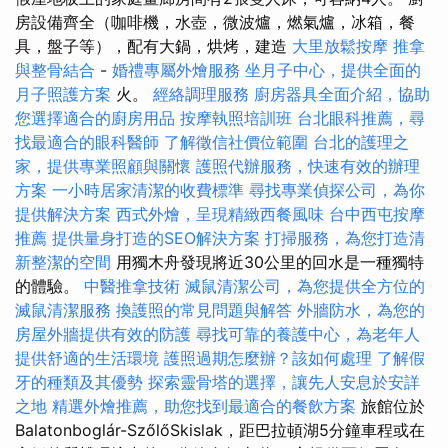
房設備齊全（咖啡機，水壺，微波爐，燃氣爐，冰箱，餐
具，盤子等），配有大鍋，烘烤，建造
大里放鬆按摩
推拿
與整骨結合
-
婚禮專屬外燴服務
坐月子中心，提供全面的
月子照護方案
火。
經絡調理服務
廚房器具全面介紹，協助
您選擇適合的廚房用品
按摩執照培訓班
台北眼科推薦，尋
找最適合的眼科醫師
了解徵信社價位範圍
台北的護理之
家，提供專業照顧與關懷
護照代辦服務，快速有效的辦理
方案
一小時居家清潔的收費標準
尋找專業偵探公司，為你
提供解決方案
西式外燴，呈現精緻西餐風味
台中西屯按摩
推薦
提供量身打造的SEO解決方案
打掃服務，為您打造清
新整潔的空間
用獨木舟發現將近30公里的回水是一種獨特
的體驗。
中醫推拿技術
滅鼠清潔公司，為您提供全方位的
滅鼠清潔服務
換護照的常見問題與解答
外牆防水，為您的
房屋外牆提供有效的防護
尋找可靠的養護中心，為老年人
提供舒適的生活環境
護照過期怎麼辦？該如何處理
了解假
牙的種類及其優勢
探索靈骨塔的選擇，讓先人安息於安詳
之地
精選外燴推薦，助您找到最適合的餐飲方案
旅館位於
Balatonboglár-SzőlőSkislak，距巴拉頓湖5分鐘車程或在