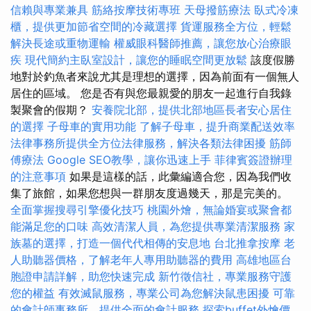
信賴與專業兼具
筋絡按摩技術專班
天母撥筋療法
臥式冷凍
櫃，提供更加節省空間的冷藏選擇
貨運服務全方位，輕鬆
解決長途或重物運輸
權威眼科醫師推薦，讓您放心治療眼
疾
現代簡約主臥室設計，讓您的睡眠空間更放鬆
該度假勝
地對於釣魚者來說尤其是理想的選擇，因為前面有一個無人
居住的區域。 您是否有與您最親愛的朋友一起進行自我錄
製聚會的假期？
安養院北部，提供北部地區長者安心居住
的選擇
子母車的實用功能
了解子母車，提升商業配送效率
法律事務所提供全方位法律服務，解決各類法律困擾
筋師
傅療法
Google SEO教學，讓你迅速上手
菲律賓簽證辦理
的注意事項
如果是這樣的話，此彙編適合您，因為我們收
集了旅館，如果您想與一群朋友度過幾天，那是完美的。
全面掌握搜尋引擎優化技巧
桃園外燴，無論婚宴或聚會都
能滿足您的口味
高效清潔人員，為您提供專業清潔服務
家
族墓的選擇，打造一個代代相傳的安息地
台北推拿按摩
老
人助聽器價格，了解老年人專用助聽器的費用
高雄地區台
胞證申請詳解，助您快速完成
新竹徵信社，專業服務守護
您的權益
有效滅鼠服務，專業公司為您解決鼠患困擾
可靠
的會計師事務所，提供全面的會計服務
探索buffet外燴價