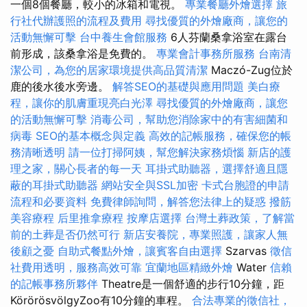
一個8個餐廳，較小的冰箱和電視。
專業餐廳外燴選擇
旅
行社代辦護照的流程及費用
尋找優質的外燴廠商，讓您的
活動無懈可擊
台中養生會館服務
6人芬蘭桑拿浴室在露台
前形成，該桑拿浴是免費的。
專業會計事務所服務
台南清
潔公司，為您的居家環境提供高品質清潔
Maczó-Zug位於
鹿的後水後水旁邊。
解答SEO的基礎與應用問題
美白療
程，讓你的肌膚重現亮白光澤
尋找優質的外燴廠商，讓您
的活動無懈可擊
消毒公司，幫助您消除家中的有害細菌和
病毒
SEO的基本概念與定義
高效的記帳服務，確保您的帳
務清晰透明
請一位打掃阿姨，幫您解決家務煩惱
新店的護
理之家，關心長者的每一天
耳掛式助聽器，選擇舒適且隱
蔽的耳掛式助聽器
網站安全與SSL加密
卡式台胞證的申請
流程和必要資料
免費律師詢問，解答您法律上的疑惑
撥筋
美容療程
后里推拿療程
按摩店選擇
台灣土葬政策，了解當
前的土葬是否仍然可行
新店安養院，專業照護，讓家人無
後顧之憂
自助式餐點外燴，讓賓客自由選擇
Szarvas
徵信
社費用透明，服務高效可靠
宜蘭地區精緻外燴
Water
信賴
的記帳事務所夥伴
Theatre是一個舒適的步行10分鐘，距
KörörösvölgyZoo有10分鐘的車程。
合法專業的徵信社，