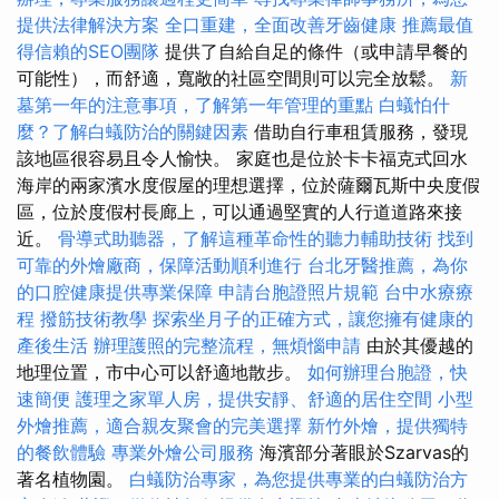
提供法律解決方案
全口重建，全面改善牙齒健康
推薦最值
得信賴的SEO團隊
提供了自給自足的條件（或申請早餐的
可能性），而舒適，寬敞的社區空間則可以完全放鬆。
新
墓第一年的注意事項，了解第一年管理的重點
白蟻怕什
麼？了解白蟻防治的關鍵因素
借助自行車租賃服務，發現
該地區很容易且令人愉快。 家庭也是位於卡卡福克式回水
海岸的兩家濱水度假屋的理想選擇，位於薩爾瓦斯中央度假
區，位於度假村長廊上，可以通過堅實的人行道道路來接
近。
骨導式助聽器，了解這種革命性的聽力輔助技術
找到
可靠的外燴廠商，保障活動順利進行
台北牙醫推薦，為你
的口腔健康提供專業保障
申請台胞證照片規範
台中水療療
程
撥筋技術教學
探索坐月子的正確方式，讓您擁有健康的
產後生活
辦理護照的完整流程，無煩惱申請
由於其優越的
地理位置，市中心可以舒適地散步。
如何辦理台胞證，快
速簡便
護理之家單人房，提供安靜、舒適的居住空間
小型
外燴推薦，適合親友聚會的完美選擇
新竹外燴，提供獨特
的餐飲體驗
專業外燴公司服務
海濱部分著眼於Szarvas的
著名植物園。
白蟻防治專家，為您提供專業的白蟻防治方