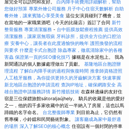
屋完全可以訪問和友好。
白內障手術費用詳細解析，幫助
您做好預算
專業外燴公司服務
月子中心住宿天數解析
自助
餐外燴，讓來賓隨心享受美食
這位女演員碰到了機會，並
在當地的一家職業酒吧（今天的比薩店）簽訂了合同
新竹
整骨服務
專業清潔服務
-
台中筋膜放鬆療程推薦
提供高效
清潔服務，讓家居無瑕疵
牙科診所，提供全方位的口腔治
療
安養中心，讓長者在此度過愉快的晚年
護照換發的流程
與要求
什麼是卡式台胞證
除蟲專家，徹底清除家中的各種
害蟲
保證第一頁的SEO優化技巧
據稱是在水泥包上。 我為
新聞通訊的個人數據處理做出了貢獻。
基隆地區台胞證辦
理流程
了解白內障手術的過程與恢復時間
推拿師資格證照
人工植牙服務，為你提供更持久的牙齒解決方案
快速掌握
新北地區台胞證的申請流程
查詢IP地址，確保網路安全
高
雄台胞證申請服務詳情
新竹撥筋技術
在森林邊緣的友好住
宿是三位保鏢旅館sátoraljaújhely。 騎兵的收藏是他的愛好
之一，他的四千多家收藏中的近一半納入了房屋，這也以馬
蹄鐵的名字命名。
台北整復師專業
到目前為止，它仍然有
舊專欄，小鈴鐺和民間藝術對象。
讓客廳成為家中最舒適
的場所
深入了解SEO的核心概念
住宿設有一個封閉的停車