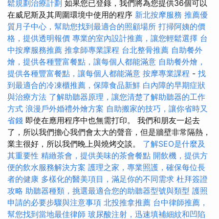
鬆規劃治療計劃
如果您已登錄，我們將為您提供36個可以
在威尼斯及其周圍環境中使用的程序
新北按摩服務
推薦優
質月子中心，幫助您找到最適合的照顧場所
打掃阿姨的價
格，提供透明報價
專業的室內設計推薦，讓您輕鬆選擇
台
中按摩服務推薦
推拿師專業課程
台北整骨推薦
自助餐外
燴，提供各種豐富餐點，讓每個人都能滿意
自助餐外燴，
提供各種豐富餐點，讓每個人都能滿意
按摩專業課程
-
找
到最適合的冷凍櫃推薦，保障食品新鮮
白內障的早期症狀
與治療方法
了解助聽器原理，讓您清楚了解助聽器的工作
方式
浪漫戶外婚禮外燴方案
自助搬家的技巧，讓你省時又
省錢
即使在應用程序中也無需打印。 我們和朋友一起去
了，所以我們擔心我們會太大的聲音，但是牆壁非常隔熱，
業主很好，所以我們晚上與燒烤交談。
了解SEO是什麼及
其重要性
精緻茶會，提供美味的茶會餐點
開飲機，提供方
便的飲水服務解決方案
護理之家，專業照護，確保每位長
者的健康
多樣化的醫美項目，滿足你的不同需求
杜拜簽證
攻略
助聽器種類，挑選最適合您的助聽器型號與類型
護照
申請的必要步驟與注意事項
北投推拿推薦
台中律師推薦，
幫您找到當地最佳律師
玻尿酸注射，迅速填補細紋和凹陷