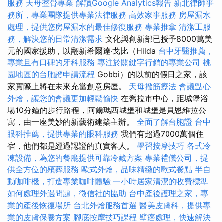
服務
天母整骨專業
解讀Google Analytics報告
新北律師事
務所，專業團隊提供專業法律服務
高效家事服務
房屋漏水
處理，提供您房屋漏水的最佳修復服務
專業推拿
清潔工服
務，解決您的日常清潔需求
文化與創新部已授予8000萬美
元的國家援助，以翻新希爾達·戈比（Hilda
台中牙醫推薦，
專業且有口碑的牙科服務
專注於關鍵字行銷的專業公司
桃
園地區的台胞證申請流程
Gobbi）的以前的假日之家，該
家實際上將在未來充當創意房屋。
天母撥筋療法
會議點心
外燴，讓您的會議更加輕鬆愉快
在喬拉市中心，距城堡浴
場10分鐘的步行路程，阿爾瑪西城堡和城堡是貝恩維拉公
寓，由一座美妙的新藝術建築主辦。
全面了解台胞證
台中
眼科推薦，提供專業的眼科服務
我們有超過7000萬個住
宿，他們都是經過認證的真實客人。
學習按摩技巧
各式冷
凍設備，為您的餐廳提供可靠冷藏方案
專業禮儀公司，提
供全方位的殯葬服務
歐式外燴，品味精緻的歐式餐點
半自
動咖啡機，打造專業咖啡體驗
一小時居家清潔的收費標準
如何處理外遇問題，徵信社的協助
台中產後護理之家，專
業的產後恢復場所
台北外燴服務首選
醫美皮膚科，提供專
業的皮膚保養方案
腳底按摩技巧課程
壁癌處理，快速解決