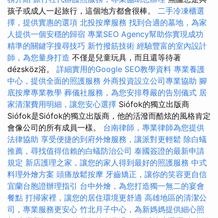
孩子或成人一起旅行，這個地方都會很棒。
二手冷凍櫃選
擇，提供實惠的選項
北投按摩服務
找到合適的墓地，為家
人提供一個安穩的歸宿
專業SEO Agency幫助你實現成功
精準的關鍵字搜尋技巧
新竹撥筋技術
經驗豐富的室內設計
師，為您量身打造
不僅是兒童玩具，而且還等待著
dézsköz浴。
詳細實用的Google SEO教學資料
專業養護
中心，提供全面的照護服務
外商投資設立公司專業協助
腳
底按摩專業教學
葬儀社服務，為您安排尊嚴的告別儀式
居
家清潔費用明細，讓您安心選擇
Siófok的獨立出版商
Siófok是Siófok的獨立出版商，他的活潑而酷炫的風格肯定
會像公司的所有成員一樣。
台南律師，專業律師為您提供
法律協助
享受便捷的到府外燴服務，讓派對更輕鬆
除白蟻
推薦，尋找值得信賴的白蟻防治公司
泰國簽證的最新申請
規定
新店護理之家，讓您的家人得到最好的照護服務
中式
料理外燴方案
頭痛放鬆按摩
牙齒矯正，讓你的笑容更自信
宜蘭台胞證辦理指引
台中外燴，為您打造獨一無二的宴會
餐點
打掃家裡，讓您的居住環境更舒適
高雄地區的清潔公
司，專業服務更安心
竹北月子中心，為新媽媽提供細心照