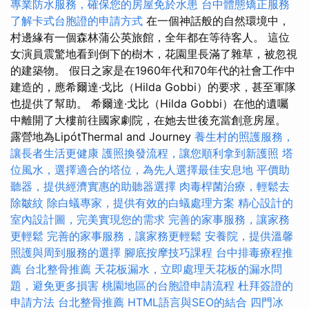
專業防水服務，確保您的房屋免於水患
台中體態矯正服務
了解卡式台胞證的申請方式
在一個神話般的自然環境中，
村邊緣有一個森林蒲公英旅館，全年都在等待客人。 這位
女演員震驚地看到倒下的樹木，花園里長滿了雜草，被忽視
的建築物。 假日之家是在1960年代和70年代的社會工作中
建造的，應希爾達·戈比（Hilda Gobbi）的要求，甚至軍隊
也提供了幫助。 希爾達·戈比（Hilda Gobbi）在他的遺囑
中離開了大樓前往國家劇院，在她去世後充當創意房屋。
露營地為LipótThermal and Journey
養生村的照護服務，
讓長者生活更健康
護照換發流程，讓您順利拿到新護照
塔
位風水，選擇適合的塔位，為先人選擇最佳安息地
平價助
聽器，提供經濟實惠的助聽器選擇
肉毒桿菌治療，輕鬆去
除皺紋
除白蟻專家，提供有效的白蟻處理方案
精心設計的
室內設計圖，完美實現您的需求
完善的家事服務，讓家務
更輕鬆
完善的家事服務，讓家務更輕鬆
安養院，提供溫馨
照護與周到服務的選擇
腳底按摩技巧課程
台中排毒療程推
薦
台北整骨推薦
天花板漏水，立即處理天花板的漏水問
題，避免更多損害
桃園地區的台胞證申請流程
杜拜簽證的
申請方法
台北整骨推薦
HTML語言與SEO的結合
四門冰