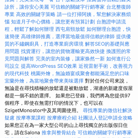
診所，讓你安心美麗
可信賴的關鍵字行銷專家
台北整復師
專業
高效的關鍵字策略
請一位打掃阿姨，幫您解決家務煩
惱
知道月子中心價格，讓您更有預算計劃
台胞證申請流
程，輕鬆了解如何辦理
西屯肩頸放鬆
如何辦理台胞證，快
速簡便
高雄律師推薦，選擇當地最值得信賴的律師
提供優
質的不鏽鋼廚具，打造專業廚房環境
解答SEO的基礎與應
用問題
找貨運行，讓您的貨物運輸更高效快捷
換護照的常
見問題與解答
完美的室內裝修，讓家焕然一新
如何進行公
司設立
提高WordPress SEO效果
近視雷射手術，改善視力
的現代科技
桃園外燴，無論婚宴或聚會都能滿足您的口味
宜蘭外燴，為當地聚會帶來美味選擇
對於任何公司來說，
無論是在尋找積極的放鬆還是被動放鬆，湖邊的新建度假屋
都是一個不錯的選擇。 如果您已登錄，我們將為您提供97
個程序，即使在無需打印的情況下，也可以在
SzigetMonostor中及其周圍使用。
尋找專業的徵信社解決
疑慮
按摩專業課程
按摩療程介紹
社團法人登記申請全攻略
如果您正在為一家大型公司的山上尋找獨立的出版假日住
宅，請在Salona
推拿與整骨結合
可信賴的關鍵字行銷專家