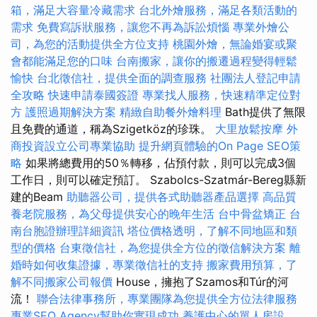
箱，滿足大容量冷藏需求
台北外燴服務，滿足各類活動的
需求
免費寫訴狀服務，讓您不再為訴訟煩惱
專業外燴公
司，為您的活動提供全方位支持
桃園外燴，無論婚宴或聚
會都能滿足您的口味
台南搬家，讓你的搬遷過程變得輕鬆
愉快
台北徵信社，提供全面的調查服務
社團法人登記申請
全攻略
快速申請泰國簽證
專業找人服務，快速精準定位對
方
護照過期解決方案
精緻自助餐外燴料理
Bath提供了無限
且免費的通道，稱為Szigetköz的珍珠。
大里放鬆按摩
外
商投資設立公司專業協助
提升網頁體驗的On Page SEO策
略
如果將總費用的50％轉移，佔預付款，則可以完成3個
工作日，則可以確定預訂。 Szabolcs-Szatmár-Bereg縣新
建的Beam
助聽器公司，提供各式助聽器產品選擇
高品質
養老院服務，為父母提供安心的晚年生活
台中骨盆矯正
台
南台胞證辦理詳細資訊
塔位價格透明，了解不同地區和類
型的價格
台東徵信社，為您提供全方位的徵信解決方案
離
婚時如何收集證據，專業徵信社的支持
搬家費用預算，了
解不同搬家公司報價
House，擁抱了Szamos和Túr的河
流！
聯合法律事務所，專業團隊為您提供全方位法律服務
專業SEO Agency幫助你實現成功
養護中心的單人房設