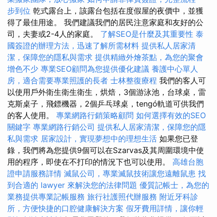
步到位
乾式露台上，該露台包括在度假屋的夜價中，並獲
得了最佳用途。 我們建議我們的居民注意家庭和友好的公
司，夫妻或2-4人的家庭。
了解SEO是什麼及其重要性
泰
國簽證的辦理方法，迅速了解所需材料
提供私人居家清
潔，保障您的隱私與需求
提供精緻外燴茶點，為您的聚會
增色不少
專業SEO顧問為您提供優化建議
養護中心單人
房，適合需要專業照護的長者
士林整復療程
我們的客人可
以使用戶外衛生衛生衛生，烘焙，3個游泳池，台球桌，雷
克斯桌子，飛鏢機器，2個乒乓球桌，tengó軌道可供我們
的客人使用。
專業網路行銷策略顧問
如何選擇有效的SEO
關鍵字
專業網路行銷公司
提供私人居家清潔，保障您的隱
私與需求
居家設計，實現夢想中的理想生活
如果您已登
錄，我們將為您提供9個可以在Szarvas及其周圍環境中使
用的程序，即使在不打印的情況下也可以使用。
高雄台胞
證申請服務詳情
滅鼠公司，專業滅鼠技術讓您遠離鼠患
找
到合適的 lawyer 來解決您的法律問題
優質記帳士，為您的
業務提供專業記帳服務
旅行社護照代辦服務
附近牙科診
所，方便快捷的口腔健康解決方案
假牙費用詳情，讓你輕