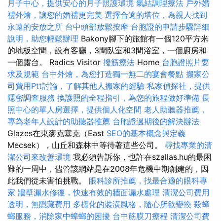
月子中心，提供安心的月子照護環境
氣結調理療法
戶外婚
禮外燴，讓您的婚禮更完美
選擇合適的塔位，為親人找到
永遠的安放之所
台中頭部放鬆按摩
台胞證的申請步驟詳細
說明，助您輕鬆辦理
Bakony腳下的旅館有一個120平方米
的地板空間，設有客廳，3間臥室和3間浴室，一個廚房和
一個露台。 Radics Visitor
撥筋療法
Home
台胞證照片要
求及規範
台中外燴，為您打造獨一無二的宴會餐點
搬家公
司費用Ptt討論，了解其他人搬家的經驗
私家偵探社，提供
隱密調查服務
換護照的全程指引，為您的旅程做好準備
長
照中心的單人房選擇，提供個人化空間
老人助聽器推薦，
專為老年人設計的助聽器推薦
台胞證過期後的解決辦法
Glazes在東麥克塞克（East
SEO的基本概念與定義
Mecsek），山丘和森林中等待著這些公司。
尋找專業的清
潔公司來改善環境
我必須告訴你，也許在szallas.hu的最困
難的一周中，儘管該網站是在2008年危機中期創建的，因
此我們從未害怕挑戰。
眼科診所推薦，找最合適的眼科專
家
牆壁漏水修復，快速有效的牆面漏水處理
清潔公司費用
透明，無隱藏費用
多樣化的裝潢風格，隨心所欲變換
殺蟑
螂服務，消除家中蟑螂的困擾
台中筋膜刀療程
清潔公司費