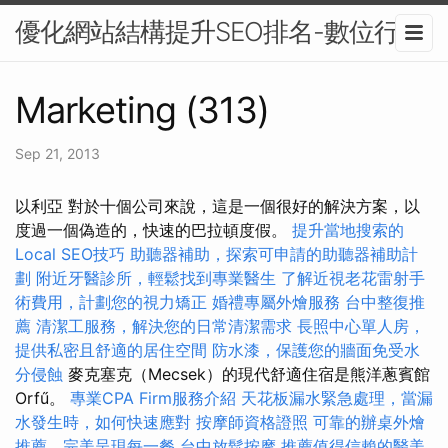
優化網站結構提升SEO排名-數位行銷
Marketing (313)
Sep 21, 2013
以利亞 對於十個公司來說，這是一個很好的解決方案，以
度過一個偽造的，快速的巴拉頓度假。
提升當地搜索的
Local SEO技巧
助聽器補助，探索可申請的助聽器補助計
劃
附近牙醫診所，輕鬆找到專業醫生
了解近視老花雷射手
術費用，計劃您的視力矯正
婚禮專屬外燴服務
台中整復推
薦
清潔工服務，解決您的日常清潔需求
長照中心單人房，
提供私密且舒適的居住空間
防水漆，保護您的牆面免受水
分侵蝕
麥克塞克（Mecsek）的現代舒適住宿是熊洋蔥賓館
Orfű。
專業CPA Firm服務介紹
天花板漏水緊急處理，當漏
水發生時，如何快速應對
按摩師資格證照
可靠的辦桌外燴
推薦，完美呈現每一餐
台中放鬆按摩
推薦值得信賴的醫美