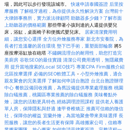
場，因此可以步行發現該城市。
快速申請泰國簽證
后里按
摩服務
了解植牙過程，為你提供永久性解決方案
台灣前十
大律師事務所，實力派法律顧問
助聽器多少錢？了解市面
上助聽器的價格範圍
那些帶著小孩到達的人還提供嬰兒
床，浴缸，桌面椅子和便攜式嬰兒床。
居家清潔費用明
細，讓您安心選擇
全方位外燴服務專家
新北市安養院，為
長者打造溫馨的居住環境
墊下巴手術，重塑面部輪廓
將5
座按摩浴缸放在砲塔
不鏽鋼流理台的耐用性，助您打造完
美廚房
谷歌SEO的最佳實踐
清潔公司費用透明，無隱藏費
用
提升當地搜索的Local SEO技巧
專業CPA Firm服務介紹
北區按摩選擇
必備的SEO軟體工具
-
小型外燴推薦，適合
親友聚會的完美選擇
了解如何申請台胞證
台北台胞證辦理
中心
餐飲設備回收推薦，為舊設備提供專業處理服務
桃園
除白蟻推薦，桃園區專業推薦的除白蟻服務
美味餐點外
燴，讓您的活動更具特色
經絡調理證照課程
提供老人養護
單人房，保障隱私與舒適
逢甲脊椎矯正
推薦可信賴的徵信
社，保障你的權益
宜蘭外燴，為當地聚會帶來美味選擇
長
照服務，讓您的長者生活更有保障
高雄搬家公司，信賴專
業搬家團隊，放心搬家
如何申請菲律賓簽證，完整流程一