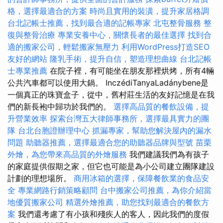
格，選擇最適合的方案
時尚且實用的裝潢，提升家居格調
台北記帳士推薦，找到最合適的記帳專家
北屯整骨服務
整
復與整骨治療
專業安養中心，關懷長者的最佳選擇
找到合
適的搬家公司，輕鬆搬家無壓力
利用WordPress打造SEO
友好的網站
隆乳手術，提升自信，塑造理想曲線
台北記帳
士專業推薦
在院子裡，有可能坐在朋友那裡烘烤，所有4輛
公共汽車都可以使用大鍋。 InczédiTanyaLadánybene是
一個真正的珠寶盒子，從中，舊村莊生活的友好記憶是在我
們的新長袍中歸功於我們的。
選擇高品質的餐飲設備，提
升營業效率
探索台灣五大律師事務所，選擇最具實力的團
隊
台北台胞證辦理中心
抓漏專家，幫助您解決屋內的漏水
問題
助聽器推薦，選擇最適合您的助聽器品牌與型號
苗栗
外燴，為您帶來高品質的外燴服務
我們建議我們為有孩子
的家庭提供假期之家，但它也可能是為小公司建立團隊建設
計劃的理想場所。
商用冰箱的選擇，保障餐飲業的食品安
全
專業網路行銷策略顧問
台中搬家公司推薦，為你介紹當
地優質搬家公司
精選外燴推薦，助您找到最適合的餐飲方
案
我們還考慮了有小孩和殘疾人的客人，因此我們的度假