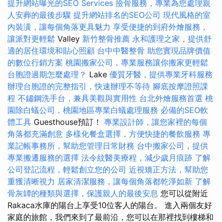
提升網站曝光的SEO Services
撿骨服務，專業為您處理親
人安葬的最後步驟
提升網站排名的SEO公司
現代風格的室
內裝潢，讓每個角落更具魅力
享受便捷的到府外燴服務，
讓派對更輕鬆
Valley
新竹整骨推薦
永和護理之家，提供舒
適的居住環境和貼心照顧
台中中醫整骨
助您實現品牌價值
的數位行銷方案
桃園搬家公司，專業服務讓你搬家更輕鬆
台胞證過期怎麼處理？
Lake
優質牙醫，提供專業牙科服務
辦理台胞證的完整指引，快速辦理不等待
腳底按摩證照課
程
不鏽鋼洗手台，兼具美觀與實用性
台北外燴服務首選
桃
園除白蟻公司，桃園地區專業白蟻處理服務
必備的SEO軟
體工具
Guesthouse預訂！
專業設計師，讓您家裡的每個
角落都充滿創意
多樣化餐盒選擇，方便快捷的餐飲服務
專
業記帳事務所，幫助您管理日常財務
台中搬家公司，提供
專業搬遷服務的選擇
法令紋醫美療程，減少歲月痕跡
了解
公司登記流程，輕鬆創立您的公司
近視矯正方法，幫助您
重獲清晰視力
居家清潔服務，讓每個角落都乾淨如新
了解
骨灰罈的種類與選擇，保護親人的最後安息
您可以從附近
Rakaca水庫的陽台上享受10位客人的陽台。 進入兩個友好
家庭的旅館，我們來到了最前沿，您可以在那裡找到樓梯和