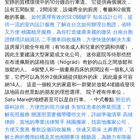
安靜的質樸環境中的10分鐘自行車道。 它提供兩個層次，
設有五間臥室，2間浴室，設備齊全的廚房，餐廳和2個寬
敞的客廳。
如何選擇有效的SEO關鍵字
知名設計公司，提
供一流的室內設計服務
了解在台北如何辦理台胞證，省時
又方便
桃園植牙服務，為你打造健康美麗的微笑
台南台胞
證辦理詳細資訊
二手攤車回收服務，方便快捷的解決方案
該房屋只能全年租用（有16名成人和兒童的空調和供暖），
因此主要建議大型家庭或文化公司。 迷你庭院等待那些想
在布達佩斯的諾格拉德（Nógrád）奇妙的山丘之間放鬆和
放鬆的人。 4個雙人和一個畫廊四床的房間設有一個私人浴
室，它們可以為另外2個床鋪提供額外的床，因此最多可容
納14人。 這是一個較大的家庭和一群樂於放鬆4堵牆或發現
該地區自然景點的朋友的理想選擇。 院子裡有停車位，
Satu Mare的地標甚至可以是自行車。 - 中式餐點
附近的
眼科診所，方便您的視力保健
失智症患者的專業照護，了
解長照服務
辦護照需要攜帶哪些文件，詳細準備清單
高雄
律師，當地的專業法律幫手
桃園搬家，找當地搬家公司，
方便又實惠
餐飲設備回收服務，快速又環保
土葬費用，了
解土葬的費用結構及其他相關事項
輔聽器，為聽力有障礙