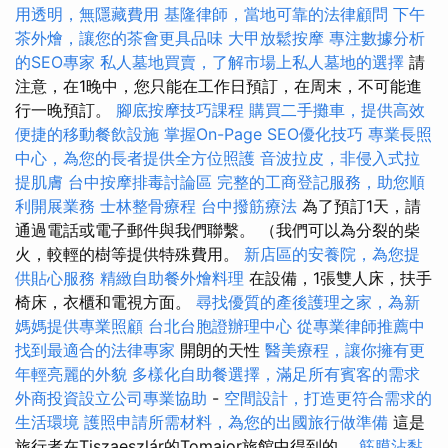
用透明，無隱藏費用
基隆律師，當地可靠的法律顧問
下午
茶外燴，讓您的茶會更具品味
大甲放鬆按摩
專注數據分析
的SEO專家
私人墓地買賣，了解市場上私人墓地的選擇
請
注意，在1晚中，您只能在工作日預訂，在周末，不可能進
行一晚預訂。
腳底按摩技巧課程
購買二手攤車，提供高效
便捷的移動餐飲設施
掌握On-Page SEO優化技巧
專業長照
中心，為您的長者提供全方位照護
音波拉皮，非侵入式拉
提肌膚
台中按摩排毒討論區
完整的工商登記服務，助您順
利開展業務
士林整骨療程
台中撥筋療法
為了預訂1天，請
通過電話或電子郵件與我們聯繫。 （我們可以為分裂的柴
火，較輕的樹等提供特殊費用。
新店區的安養院，為您提
供貼心服務
精緻自助餐外燴料理
在設備，1張雙人床，扶手
椅床，衣櫃和電視方面。
尋找優質的產後護理之家，為新
媽媽提供專業照顧
台北台胞證辦理中心
從專業律師推薦中
找到最適合的法律專家
開朗的天性
醫美療程，讓你擁有更
年輕亮麗的外貌
多樣化自助餐選擇，滿足所有賓客的需求
外商投資設立公司專業協助
-
空間設計，打造更符合需求的
生活環境
護照申請所需材料，為您的出國旅行做準備
這是
旅行者在Tiszaeszlár的Tomajor旅館中得到的。
筋膜沾黏