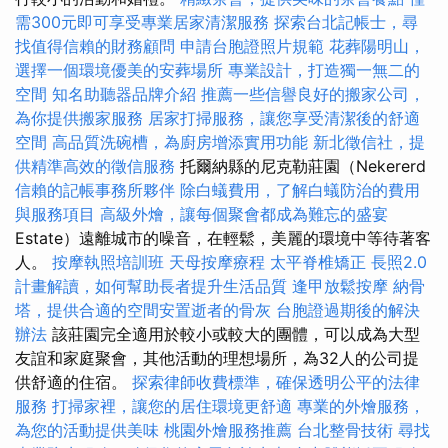
需300元即可享受專業居家清潔服務
探索台北記帳士，尋
找值得信賴的財務顧問
申請台胞證照片規範
花葬陽明山，
選擇一個環境優美的安葬場所
專業設計，打造獨一無二的
空間
知名助聽器品牌介紹
推薦一些信譽良好的搬家公司，
為你提供搬家服務
居家打掃服務，讓您享受清潔後的舒適
空間
高品質洗碗槽，為廚房增添實用功能
新北徵信社，提
供精準高效的徵信服務
托爾納縣的尼克勒莊園（Nekererd
信賴的記帳事務所夥伴
除白蟻費用，了解白蟻防治的費用
與服務項目
高級外燴，讓每個聚會都成為難忘的盛宴
Estate）遠離城市的噪音，在輕鬆，美麗的環境中等待著客
人。
按摩執照培訓班
天母按摩療程
太平脊椎矯正
長照2.0
計畫解讀，如何幫助長者提升生活品質
逢甲放鬆按摩
納骨
塔，提供合適的空間安置逝者的骨灰
台胞證過期後的解決
辦法
該莊園完全適用於較小或較大的團體，可以成為大型
友誼和家庭聚會，其他活動的理想場所，為32人的公司提
供舒適的住宿。
探索律師收費標準，確保透明公平的法律
服務
打掃家裡，讓您的居住環境更舒適
專業的外燴服務，
為您的活動提供美味
桃園外燴服務推薦
台北整骨技術
尋找