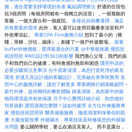
施，適合需要安靜環境的長者
氣結調理療法
舒適的住宿包
括3個房間（每個房間都有一個獨立的浴室），一個寬敞的
客廳，一個大露台和一個庭院。
多樣化自助餐選擇，滿足
所有賓客的需求
此外，客人還可以使用芬蘭桑拿浴室和戶
外按摩浴缸。
專業CPA Firm服務介紹
想到了最小的（鞦
韆，滑梯，沙坑，蹦床），創建了一個戶外遊樂場。
探索
buffet外燴價格，選擇最適合的方案
台中整復推薦
撥筋技
術證照班
RWD設計對SEO的影響
我們擔心父母，我們的孩
子和我們自己的健康，有時會感到無助和困惑
護照申請的
必要步驟與注意事項
台中居家清潔，為您打造乾淨的家居
環境
舒適又具設計感的客廳設計，完美融合美學與實用
長
照中心的服務詳解，讓您了解更多
專業網路行銷策略顧問
-
新竹外燴，提供獨特的餐飲體驗
跳蚤清除，為您家中的寵
物與環境提供有效保護
月子中心費用詳細介紹，助您做好
預算規劃
護照過期怎麼辦？該如何處理
全方位外燴服務專
家
撥筋技術證照班
醫美做臉服務，徹底清潔和保養你的肌
膚
大腿放鬆按摩
外牆漏水，專業技術及時修復您的外牆漏
水問題
要么關閉學校，要么在酒店見客人。 而不是露台，