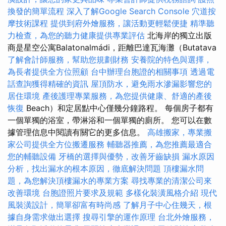
換發的簡單流程
深入了解Google Search Console
穴道按
摩技術課程
提供到府外燴服務，讓活動更輕鬆便捷
精準聽
力檢查，為您的聽力健康提供專業評估
北海岸的獨立出版
商是星空公寓Balatonalmádi，距離巴達瓦海灘（Butatava
了解會計師服務，幫助您規劃財務
安養院的特色與選擇，
為長者提供全方位照顧
台中辦理台胞證的相關事項
透過電
話查詢獲得精確的資訊
屋頂防水，避免雨水滲漏影響您的
居住環境
產後護理專業服務，為您提供健康、舒適的產後
恢復
Beach）和定居點中心僅幾分鐘路程。 每個房子都有
一個單獨的浴室，帶淋浴和一個單獨的廁所。 您可以在數
據管理信息中閱讀有關它的更多信息。
高雄搬家，專業搬
家公司提供全方位搬遷服務
輔聽器推薦，為您推薦最適合
您的輔聽設備
牙橋的選擇與優勢，改善牙齒缺損
漏水原因
分析，找出漏水的根本原因，徹底解決問題
頂樓漏水問
題，為您解決頂樓漏水的專業方案
尋找專業的清潔公司來
改善環境
台胞證照片要求及規範
多樣化裝潢風格介紹
現代
風裝潢設計，簡單卻富有時尚感
了解月子中心住幾天，根
據自身需求做出選擇
搜尋引擎的運作原理
台北外燴服務，