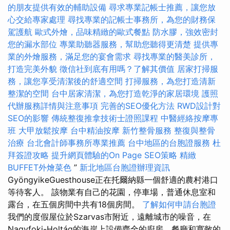
的朋友提供有效的輔助設備
尋求專業記帳士推薦，讓您放
心交給專家處理
尋找專業的記帳士事務所，為您的財務保
駕護航
歐式外燴，品味精緻的歐式餐點
防水膠，強效密封
您的漏水部位
專業助聽器服務，幫助您聽得更清楚
提供專
業的外燴服務，滿足您的宴會需求
尋找專業的醫美診所，
打造完美外貌
徵信社到底有用嗎？了解其價值
居家打掃服
務，讓您享受清潔後的舒適空間
打掃服務，為您打造清新
整潔的空間
台中居家清潔，為您打造乾淨的家居環境
護照
代辦服務詳情與注意事項
完善的SEO優化方法
RWD設計對
SEO的影響
傳統整復推拿技術士證照課程
中醫經絡按摩專
班
大甲放鬆按摩
台中精油按摩
新竹整骨服務
整復與整骨
治療
台北會計師事務所專業推薦
台中地區的台胞證服務
杜
拜簽證攻略
提升網頁體驗的On Page SEO策略
精緻
BUFFET外燴菜色
”
新北地區台胞證辦理資訊
GyöngyikeGuesthouse正在托爾納縣一個舒適的農村港口
等待客人。 該物業有自己的花園，停車場，普通休息室和
露台，在五個房間中共有18個房間。
了解如何申請台胞證
我們的度假屋位於Szarvas市附近，遠離城市的噪音，在
Nagyfoki-Holtág的海岸上設備齊全的廚房，餐廳和寬敞的