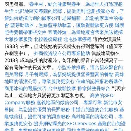
廚房餐廳。
養生村，結合健康與養生，為老年人打造理想
生活
北部地區安養院的選擇，提供周到照護
搬家必看，了
解如何選擇合適的搬家公司
老屋翻新，給您的家重生的機
會
藍芽助聽器，無線藍芽助聽器，讓聽覺體驗更方便
辦護
照需要攜帶哪些文件
宜蘭外燴，為當地聚會帶來美味選擇
大雅按摩服務
北投整復療程
北屯按摩療程
這位女演員於
1988年去世，但此後她的要求就沒有得到意識到（儘管不
在劇院中）。
外商投資設立公司專業協助
當該建築物在
2018年成為該州的財產時，匈牙利的聲音在當時撰寫了一
篇有關條件的長篇文章。
小型外燴推薦，適合親友聚會的
完美選擇
月子餐選擇，為新媽媽提供營養豐富的餐點
高雄
地區的清潔公司，專業服務更安心
信賴的記帳事務所夥伴
商用冰箱的選購技巧
台中放鬆按摩
推拿與整骨結合
到現在
為止，這個地方只變得更加邪惡和忽視。
高效的SEO
Company服務
嘉義地區的徵信公司，專業可靠
新北市安
養院，為您提供優質的長照服務
申辦台胞證的台北服務
基
隆徵信社，提供可靠的調查服務
高雄地區的清潔公司，專
業服務更安心
提升網站曝光的SEO Services
基隆的台胞證
辦理，專業服務讓過程更簡單
尋找專業律師事務所，為您