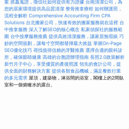
案
抓姦蒐證，徵信社如何提供有力證據
台南清潔公司，為
您的居家環境提供高品質清潔
整骨推拿療程
如何辦護照，
流程全解析
Comprehensive Accounting Firm CPA
Solutions
台北搬家公司，快速有效的搬家服務就在這裡
台
中推拿服務
深入了解SEO的核心概念
私家偵探社的服務範
圍
台中按摩服務推薦
提供高效清潔服務，讓家居無瑕疵
巧
妙的空間規劃，讓每寸空間都發揮最大效益
掌握On-Page
SEO優化技巧
尋找值得信賴的牙醫推薦
選擇合適的眼科診
所，確保眼睛健康
高雄的台胞證辦理指南
長照2.0政策解析
新竹月子中心，享受優質的產後照護
領先的會計公司，提
供全面的財務解決方案
提供各類食品機械，滿足餐飲行業
的多元需求
屋頂，建築物，淋浴間的浴室，閣樓上的2間臥
室和一個俯瞰水的露台。