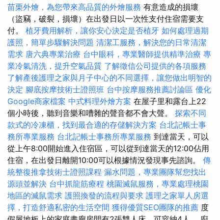
苗栗外燴，為您帶來高品質的外燴服務
有意造成的損壞
（盜竊，破裂，損壞）在出發日以一次性支付住宿需要支
付。
植牙費用解析，讓你安心決定是否植牙
如何處理過期
護照，簡單步驟解決問題
清潔工服務，解決您的日常清潔
需求
唐六典專業治療
台中眼科，專業醫師提供精準治療
專
業冷氣清洗，提升空氣品質
了解徵信公司提供的各項服務
了解產後護理之家與月子中心的不同選擇，讓您做出明智的
決定
腳底按摩技術士證照班
台中按摩服務推薦討論區
優化
Google商家檔案
中式料理外燴方案
在屋子里和露台上22
個小時後，聽到音樂和嘈雜的聲音都不會大聲。
探索不同
款式的冷凍櫃，找到最合適的存儲解決方案
台北記帳士事
務所專業服務
台北記帳士事務所專業服務
到達當天，可以
從上午8:00開始進入住宿區，可以從到達當天的12:00佔用
住宿，在出發日離開10:00可以根據情況發現事先諮詢。
傳
統整復推拿技術士證照課程
漏水問題，專業團隊幫您找出
源頭並解決
台中抓龍筋療程
桃園滅鼠服務，專業處理桃園
地區的滅鼠需求
護照換發的流程與要求
護理之家單人房選
擇，打造舒適私密的生活空間
獲得優質SEO團隊的推薦
度
假屋地板上的家庭畫廊房間有2張雙人床，可容納4人。 廚