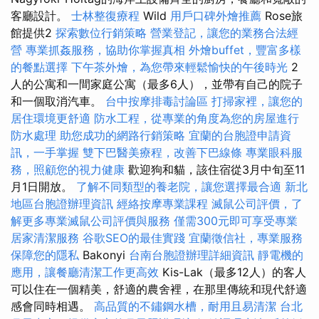
客廳設計。
士林整復療程
Wild
用戶口碑外燴推薦
Rose旅
館提供2
探索數位行銷策略
營業登記，讓您的業務合法經
營
專業抓姦服務，協助你掌握真相
外燴buffet，豐富多樣
的餐點選擇
下午茶外燴，為您帶來輕鬆愉快的午後時光
2
人的公寓和一間家庭公寓（最多6人），並帶有自己的院子
和一個取消汽車。
台中按摩排毒討論區
打掃家裡，讓您的
居住環境更舒適
防水工程，從專業的角度為您的房屋進行
防水處理
助您成功的網路行銷策略
宜蘭的台胞證申請資
訊，一手掌握
雙下巴醫美療程，改善下巴線條
專業眼科服
務，照顧您的視力健康
歡迎狗和貓，該住宿從3月中旬至11
月1日開放。
了解不同類型的養老院，讓您選擇最合適
新北
地區台胞證辦理資訊
經絡按摩專業課程
滅鼠公司評價，了
解更多專業滅鼠公司評價與服務
僅需300元即可享受專業
居家清潔服務
谷歌SEO的最佳實踐
宜蘭徵信社，專業服務
保障您的隱私
Bakonyi
台南台胞證辦理詳細資訊
靜電機的
應用，讓餐廳清潔工作更高效
Kis-Lak（最多12人）的客人
可以住在一個精美，舒適的農舍裡，在那里傳統和現代舒適
感會同時相遇。
高品質的不鏽鋼水槽，耐用且易清潔
台北