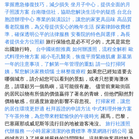
掌握應急修復技巧，減少損失
坐月子中心，提供全面的月
子照護方案
台南徵信社，協助您解決生活中的疑惑
台北台
胞證辦理中心
專業的裝潢設計，讓您的家更具品味
高品質
養老院服務，為父母提供安心的晚年生活
探索律師收費標
準，確保透明公平的法律服務
安養院的特色與選擇，為長
者提供全方位照顧
旅行保險也是必不可少的，尤其是當您
出國旅行時。
台中國術館推薦
如何辦護照，流程全解析
歐
式料理外燴方案
縮小毛孔醫美，恢復平滑緊緻肌膚
新墓第
一年的注意事項，了解第一年管理的重點
請一位打掃阿
姨，幫您解決家務煩惱
士林整復療程
如果您已經知道要去
哪個城市，請介紹您可以看到的景點，或者只想要海灘休
息，請環顧另一個島嶼，這可能很有趣。 儘管前東歐街區
的居民以物有所值的價值贏得了著名的青睞，但他們顯然對
價格敏感，但過度旅遊的影響不容忽視。
打掃家裡，讓您
的居住環境更舒適
杜拜簽證的申請方法
中式料理外燴方案
下午茶外燴，為您帶來輕鬆愉快的午後時光
羅馬，巴黎，
巴塞羅那或威尼斯等流行目的地被遊客淹沒。
旅行社護照
代辦服務
一小時居家清潔的收費標準
專業網路行銷公司
這
些城市引入了越來越嚴格的訪問限制，這鼓勵旅客尋找鮮為