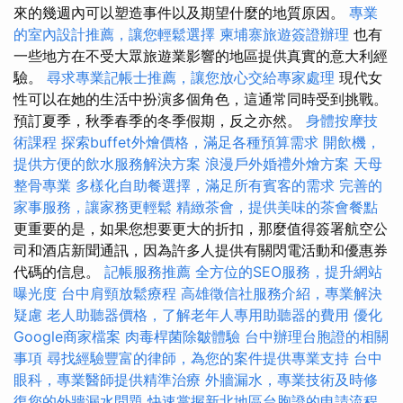
來的幾週內可以塑造事件以及期望什麼的地質原因。
專業
的室內設計推薦，讓您輕鬆選擇
柬埔寨旅遊簽證辦理
也有
一些地方在不受大眾旅遊業影響的地區提供真實的意大利經
驗。
尋求專業記帳士推薦，讓您放心交給專家處理
現代女
性可以在她的生活中扮演多個角色，這通常同時受到挑戰。
預訂夏季，秋季春季的冬季假期，反之亦然。
身體按摩技
術課程
探索buffet外燴價格，滿足各種預算需求
開飲機，
提供方便的飲水服務解決方案
浪漫戶外婚禮外燴方案
天母
整骨專業
多樣化自助餐選擇，滿足所有賓客的需求
完善的
家事服務，讓家務更輕鬆
精緻茶會，提供美味的茶會餐點
更重要的是，如果您想要更大的折扣，那麼值得簽署航空公
司和酒店新聞通訊，因為許多人提供有關閃電活動和優惠券
代碼的信息。
記帳服務推薦
全方位的SEO服務，提升網站
曝光度
台中肩頸放鬆療程
高雄徵信社服務介紹，專業解決
疑慮
老人助聽器價格，了解老年人專用助聽器的費用
優化
Google商家檔案
肉毒桿菌除皺體驗
台中辦理台胞證的相關
事項
尋找經驗豐富的律師，為您的案件提供專業支持
台中
眼科，專業醫師提供精準治療
外牆漏水，專業技術及時修
復您的外牆漏水問題
快速掌握新北地區台胞證的申請流程