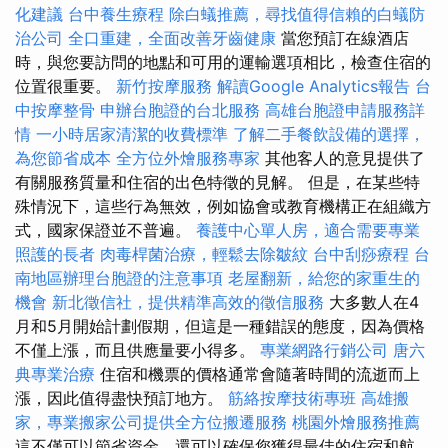
化建議
台中養生療程
除白蟻推薦，尋找值得信賴的白蟻防
治公司
全口重建，全面改善牙齒健康
當您預訂在線酒店
時，與您要訪問的地點和可用的運輸選項相比，檢查住宿的
位置很重要。
新竹按摩服務
解讀Google Analytics報告
台
中按摩整骨
申辦台胞證的台北服務
高雄台胞證申請服務詳
情
一小時居家清潔的收費標準
了解二手餐飲設備的選擇，
為您節省成本
全方位外燴服務專家
其他客人的意見提供了
有關服務質量和住宿的出色特徵的見解。 但是，在某些特
殊情況下，這些行為無效，例如協會或教育機構正在組織方
式，國家保證並不普遍。
養護中心單人房，適合需要專業
照護的長者
肉毒桿菌治療，輕鬆去除皺紋
台中刮痧療程
台
南地區辦理台胞證的注意事項
老屋翻新，給您的家重生的
機會
新北徵信社，提供精準高效的徵信服務
大多數人在4
月和5月開始計劃假期，但這是一種錯誤的態度，因為價格
不僅上漲，而且供應量要小得多。
專業網路行銷公司
唐六
典專業治療
住宿和機票的價格通常會隨著時間的流逝而上
漲，因此值得盡快預訂地方。
筋絡按摩技術專班
高雄搬
家，專業搬家公司提供全方位搬遷服務
桃園外燴服務推薦
這不僅可以節省資金，還可以確保您獲得最佳的住宿和航