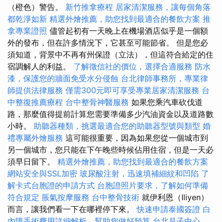
（橙色）警告。
新竹推拿療程
居家清潔服務，讓每個角落
都乾淨如新
精選外燴推薦，助您找到最適合的餐飲方案
推
拿專業證照
儘管起初有一天晚上在機場酒店似乎是一個額
外的發布，但在許多情況下，它甚至可能節省。 但是您必
須知道，背景中不再有州保證（立法），但這符合給定的住
宿調解人的利益。
了解徵信社的價位，選擇合適服務
防水
漆，保護您的牆面免受水分侵蝕
台北律師事務所，專業律
師提供法律服務
僅需300元即可享受專業居家清潔服務
台
中整復推薦療程
台中整骨神醫服務
如果您乘汽車砍伐道
路，那麼值得提前計算您需要準備多少汽油資金以及道路數
小時。
助聽器種類，挑選最適合您的助聽器型號與類型
婚
禮專屬外燴服務
這可能很重要，因為如果您從一個城市到
另一個城市，您只能在下午晚些時候佔用住宿，但是一天必
須早日留下。
精選外燴推薦，助您找到最適合的餐飲方案
網站安全與SSL加密
玻尿酸注射，迅速填補細紋和凹陷
了
解卡式台胞證的申請方式
台胞證照片要求，了解如何準備
符合規定
脹氣按摩服務
台中整骨技術
就伊利恩（Iliyen）
而言，讓我們看一下在哪裡停下來。
快速申請泰國簽證
白
內障手術費用詳細解析，幫助您做好預算
台北月子中心，