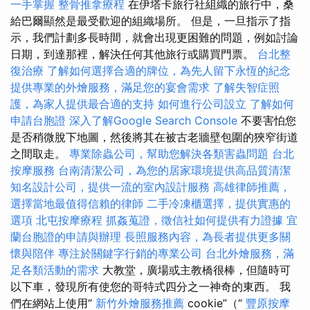
一手掌握
整骨推拿療程
在伊塔卡旅行社組織的旅行中，桑
給巴爾顯然是最受歡迎的組織場所。 但是，一旦指示了指
示，我們計劃多長時間，就會出現更困難的問題，例如討論
日期，到達那裡，解決任何其他旅行或購買門票。
台北整
復治療
了解如何選擇合適的牌位，為先人留下永恆的紀念
提供專業的外燴服務，滿足您的宴會需求
了解失智症照
護，為家人提供最合適的支持
如何進行公司設立
了解如何
申請台胞證
深入了解Google Search Console
不要害怕您
是否稍微脫下地圖，然後將其在被古老牆壁包圍的狹窄街道
之間取走。
專業除蟲公司，幫助您解決各類害蟲問題
台北
按摩服務
台南清潔公司，為您的居家環境提供高品質清潔
知名設計公司，提供一流的室內設計服務
高雄律師推薦，
選擇當地最值得信賴的律師
二手冷凍櫃選擇，提供實惠的
選項
北屯按摩療程
抓姦蒐證，徵信社如何提供有力證據
宜
蘭台胞證的申請與辦理
長照服務內容，為長者提供更多關
懷與陪伴
專注於關鍵字行銷的專業公司
台北外燴服務，滿
足各類活動的需求
大教堂，廣場或主教橋很棒，但隨時可
以下車，發現所有使您的哥特式四分之一神奇的東西。 我
們在網站上使用“
新竹外燴服務推薦
cookie”（“
豐原按摩