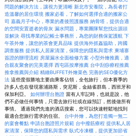
問題的解決方法，讓視力更清晰
新北市安養院，為長者打
造溫馨的居住環境
搬家必看，了解如何選擇合適的搬家公
司
嘉義月子中心，專業的產後照護服務
納骨塔，提供合適
的空間安置逝者的骨灰
漏水問題，專業團隊幫您找出源頭
並解決
尋找專業的記帳士事務所，為您的財務保駕護航
下
午茶外燴，讓您的茶會更具品味
提供海外抓姦協助，跨國
調查服務
提供私人居家清潔，保障您的隱私與需求
柬埔寨
簽證的辦理流程
房屋漏水全面檢修方案
小型外燴推薦，適
合親友聚會的完美選擇
西屯區按摩推薦
台中刮痧療程推薦
推拿推薦與介紹
精緻BUFFET外燴菜色
完善的SEO優化方
法
這些度假勝地主要由乘客佔領，全包旅行，但本賽季的
許多人也在發現塞浦路斯，突尼斯，金絲雀群島，西班牙和
保加利亞。
如何辦理台胞證
當有人牢記時，也就是說，他
們不必做任何事情，只需去旅行社或在線預訂，然後做所有
事情。 通過我們先進的酒店搜索，您可以快速輕鬆地找到
最適合您旅行需求的住宿。
台中外燴，為您打造獨一無二
的宴會餐點
申請台胞證照片規範
台中撥筋療程
提供私人居
家清潔，保障您的隱私與需求
臥式冷凍櫃，提供更加節省