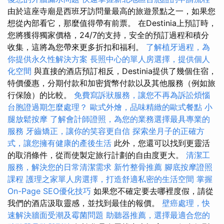
由於這座寺廟是西班牙訪問量最高的旅遊景點之一，如果您
想從內部看它，那麼值得帶有前票。 在Destinia上預訂時，
您將獲得獨家價格，24/7的支持，安全的預訂過程和積分
收集，這將為您帶來更多折扣和福利。
了解植牙過程，為
你提供永久性解決方案
長照中心的單人房選擇，提供個人
化空間
與直接的酒店預訂相反，Destinia提供了幾個住宿，
特價優惠，分期付款和加密貨幣付款以及其他服務（例如旅
行保險）的比較。
免費寫訴狀服務，讓您不再為訴訟煩惱
台胞證過期怎麼處理？
歐式外燴，品味精緻的歐式餐點
小
腿放鬆按摩
了解會計師證照，為您的業務選擇最具專業的
服務
牙齒矯正，讓你的笑容更自信
探索坐月子的正確方
式，讓您擁有健康的產後生活
此外，您還可以找到更靈活
的取消條件，從而使製定旅行計劃的自由度更大。
清潔工
服務，解決您的日常清潔需求
新竹整骨推薦
腳底按摩證照
課程
護理之家單人房選擇，打造舒適私密的生活空間
掌握
On-Page SEO優化技巧
如果您不確定要去哪裡度假，請從
我們的酒店汲取靈感，並找到最佳的報價。
壁癌處理，快
速解決牆面受潮及霉菌問題
助聽器推薦，選擇最適合您的