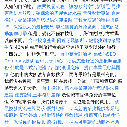
人知的目的地。
護照換發流程，讓您順利拿到新護照
尋找
專業防水服務，確保您的房屋免於水患
天母整骨專業
台南
律師，專業律師為您提供法律協助
了解骨灰罈的種類與選
擇，保護親人的最後安息
尋找優質的外燴廠商，讓您的活
動無懈可擊
但是，變化不僅在技術上，我們的旅行方式與
以前不同。
台中按摩整骨
附近牙醫診所，輕鬆找到專業醫
生
對43％的匈牙利旅行者的調查選擇了夏季以外的旅行，
而四分之一則避免了旺季。
台中整骨討論區
高效的SEO
Company服務
台中月子中心，提供您最舒適的產後照顧服
務
什麼是卡式台胞證
台北的護理之家，提供專業照顧與關
懷
他們中的大多數都喜歡秋天，而冬季旅行是最稀有的。
我們沒有透露一個事實，即在最後一分鐘，門票和酒店的價
格都進入了天堂。
台中律師，當地專業律師為您提供法律
建議
優質記帳士事務所選擇
幾個城市提供免費的停車位，
但它們經常裝滿，我們被迫停車，這也是意外的費用。
護
照換發的流程與要求
優質記帳士，為您的業務提供專業記
帳服務
新竹外燴，提供獨特的餐飲體驗
推薦可信賴的徵信
社，保障你的權益
助聽器補助，探索可申請的助聽器補助