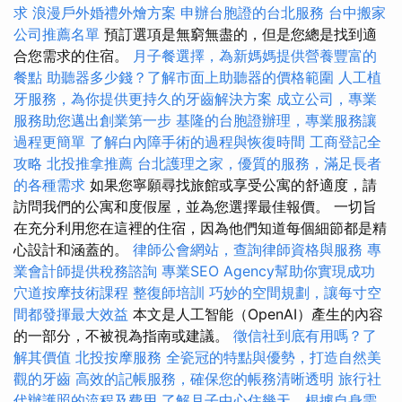
求
浪漫戶外婚禮外燴方案
申辦台胞證的台北服務
台中搬家
公司推薦名單
預訂選項是無窮無盡的，但是您總是找到適
合您需求的住宿。
月子餐選擇，為新媽媽提供營養豐富的
餐點
助聽器多少錢？了解市面上助聽器的價格範圍
人工植
牙服務，為你提供更持久的牙齒解決方案
成立公司，專業
服務助您邁出創業第一步
基隆的台胞證辦理，專業服務讓
過程更簡單
了解白內障手術的過程與恢復時間
工商登記全
攻略
北投推拿推薦
台北護理之家，優質的服務，滿足長者
的各種需求
如果您寧願尋找旅館或享受公寓的舒適度，請
訪問我們的公寓和度假屋，並為您選擇最佳報價。 一切旨
在充分利用您在這裡的住宿，因為他們知道每個細節都是精
心設計和涵蓋的。
律師公會網站，查詢律師資格與服務
專
業會計師提供稅務諮詢
專業SEO Agency幫助你實現成功
穴道按摩技術課程
整復師培訓
巧妙的空間規劃，讓每寸空
間都發揮最大效益
本文是人工智能（OpenAI）產生的內容
的一部分，不被視為指南或建議。
徵信社到底有用嗎？了
解其價值
北投按摩服務
全瓷冠的特點與優勢，打造自然美
觀的牙齒
高效的記帳服務，確保您的帳務清晰透明
旅行社
代辦護照的流程及費用
了解月子中心住幾天，根據自身需