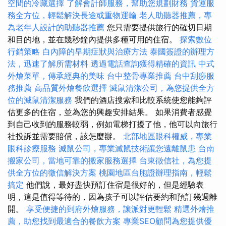
空間的冷藏選擇
了解會計師服務，幫助您規劃財務
貨運服
務全方位，輕鬆解決長途或重物運輸
老人助聽器推薦，專
為老年人設計的助聽器推薦
您只需要提供旅行的確切日期
和目的地，並在幾秒鐘內提供多種可用的住宿。
探索數位
行銷策略
白內障的早期症狀與治療方法
泰國簽證的辦理方
法，迅速了解所需材料
透過電話查詢獲得精確的資訊
中式
外燴菜單，傳承經典的美味
台中整骨專業推薦
台中刮痧服
務推薦
高品質外燴餐飲選擇
滅鼠清潔公司，為您提供全方
位的滅鼠清潔服務
我們的酒店搜索和比較系統使您能夠評
估更多的住宿，並為您的興趣安排結果。 如果消費者感覺
到自己收到的服務較弱，例如電梯打擾了他，他可以向旅行
社投訴並需要賠償，該怎麼辦。
北部地區眼科權威，專業
眼科診療服務
滅鼠公司，專業滅鼠技術讓您遠離鼠患
台南
搬家公司，當地可靠的搬家服務選擇
台東徵信社，為您提
供全方位的徵信解決方案
桃園地區台胞證辦理指南，輕鬆
搞定
他們說，最好盡快預訂住宿是很好的，但是經驗表
明，這是值得等待的，因為孩子可以評估要約和預訂幾週離
開。
享受便捷的到府外燴服務，讓派對更輕鬆
精選外燴推
薦，助您找到最適合的餐飲方案
專業SEO顧問為您提供優