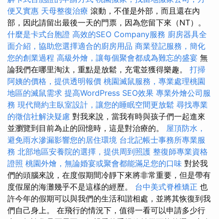
便又實惠
天母整復治療
滾動，不僅是外部，而且還在內
部，因此請留出最後一天的門票，因為您留下來（NT）。
什麼是卡式台胞證
高效的SEO Company服務
廚房器具全
面介紹，協助您選擇適合的廚房用品
商業登記服務，簡化
您的創業過程
高級外燴，讓每個聚會都成為難忘的盛宴
無
論我們在哪里淘汰，重點是放鬆，充電並獲得樂趣。
打掃
阿姨的價格，提供透明報價
桃園滅鼠服務，專業處理桃園
地區的滅鼠需求
提高WordPress SEO效果
專業外燴公司服
務
現代簡約主臥室設計，讓您的睡眠空間更放鬆
尋找專業
的徵信社解決疑慮
對我來說，當我有時與孩子們一起進來
並瀏覽到目前為止的回憶時，這是對治療的。
屋頂防水，
避免雨水滲漏影響您的居住環境
台北記帳士事務所專業服
務
北部地區安養院的選擇，提供周到照護
整復師專業資格
證照
桃園外燴，無論婚宴或聚會都能滿足您的口味
對於我
們的頭腦來說，在度假期間冷靜下來將非常重要，但是帶有
度假屋的海灘幾乎不是這樣的經歷。
台中美式脊椎矯正
也
許今年的假期可以與我們的生活和諧相處，並將其恢復到我
們自己身上。 在飛行的情況下，值得一看可以申請多少行