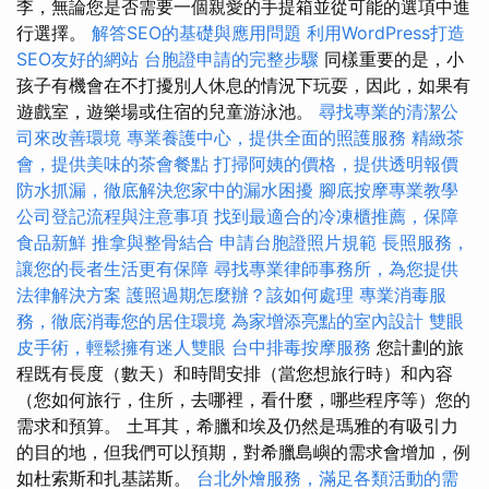
李，無論您是否需要一個親愛的手提箱並從可能的選項中進
行選擇。
解答SEO的基礎與應用問題
利用WordPress打造
SEO友好的網站
台胞證申請的完整步驟
同樣重要的是，小
孩子有機會在不打擾別人休息的情況下玩耍，因此，如果有
遊戲室，遊樂場或住宿的兒童游泳池。
尋找專業的清潔公
司來改善環境
專業養護中心，提供全面的照護服務
精緻茶
會，提供美味的茶會餐點
打掃阿姨的價格，提供透明報價
防水抓漏，徹底解決您家中的漏水困擾
腳底按摩專業教學
公司登記流程與注意事項
找到最適合的冷凍櫃推薦，保障
食品新鮮
推拿與整骨結合
申請台胞證照片規範
長照服務，
讓您的長者生活更有保障
尋找專業律師事務所，為您提供
法律解決方案
護照過期怎麼辦？該如何處理
專業消毒服
務，徹底消毒您的居住環境
為家增添亮點的室內設計
雙眼
皮手術，輕鬆擁有迷人雙眼
台中排毒按摩服務
您計劃的旅
程既有長度（數天）和時間安排（當您想旅行時）和內容
（您如何旅行，住所，去哪裡，看什麼，哪些程序等）您的
需求和預算。 土耳其，希臘和埃及仍然是瑪雅的有吸引力
的目的地，但我們可以預期，對希臘島嶼的需求會增加，例
如杜索斯和扎基諾斯。
台北外燴服務，滿足各類活動的需