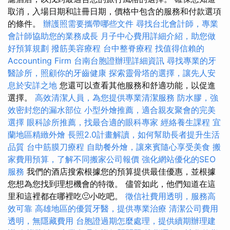
取消，入場日期和註冊日期，價格中包含的服務和付款選項
的條件。
辦護照需要攜帶哪些文件
尋找台北會計師，專業
會計師協助您的業務成長
月子中心費用詳細介紹，助您做
好預算規劃
撥筋美容療程
台中整脊療程
找值得信賴的
Accounting Firm
台南台胞證辦理詳細資訊
尋找專業的牙
醫診所，照顧你的牙齒健康
探索靈骨塔的選擇，讓先人安
息於安詳之地
您還可以查看其他服務和舒適功能，以促進
選擇。
高效清潔人員，為您提供專業清潔服務
防水膠，強
效密封您的漏水部位
小型外燴推薦，適合親友聚會的完美
選擇
眼科診所推薦，找最合適的眼科專家
經絡養生課程
宜
蘭地區精緻外燴
長照2.0計畫解讀，如何幫助長者提升生活
品質
台中筋膜刀療程
自助餐外燴，讓來賓隨心享受美食
搬
家費用預算，了解不同搬家公司報價
強化網站優化的SEO
服務
我們的酒店搜索根據您的預算提供最佳優惠，並根據
您想為您找到理想機會的特徵。 儘管如此，他們知道在這
里和這裡都在哪裡吃🙂小吃吧。
徵信社費用透明，服務高
效可靠
高雄地區的優質牙醫，提供專業治療
清潔公司費用
透明，無隱藏費用
台胞證過期怎麼處理，提供續期辦理建