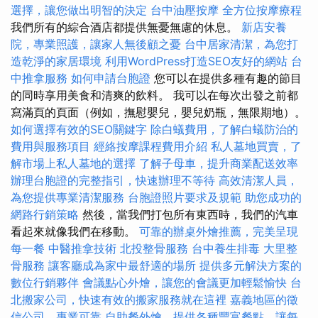
選擇，讓您做出明智的決定
台中油壓按摩
全方位按摩療程
我們所有的綜合酒店都提供無憂無慮的休息。
新店安養
院，專業照護，讓家人無後顧之憂
台中居家清潔，為您打
造乾淨的家居環境
利用WordPress打造SEO友好的網站
台
中推拿服務
如何申請台胞證
您可以在提供多種有趣的節目
的同時享用美食和清爽的飲料。 我可以在每次出發之前都
寫滿頁的頁面（例如，撫慰嬰兒，嬰兒奶瓶，無限期地）。
如何選擇有效的SEO關鍵字
除白蟻費用，了解白蟻防治的
費用與服務項目
經絡按摩課程費用介紹
私人墓地買賣，了
解市場上私人墓地的選擇
了解子母車，提升商業配送效率
辦理台胞證的完整指引，快速辦理不等待
高效清潔人員，
為您提供專業清潔服務
台胞證照片要求及規範
助您成功的
網路行銷策略
然後，當我們打包所有東西時，我們的汽車
看起來就像我們在移動。
可靠的辦桌外燴推薦，完美呈現
每一餐
中醫推拿技術
北投整骨服務
台中養生排毒
大里整
骨服務
讓客廳成為家中最舒適的場所
提供多元解決方案的
數位行銷夥伴
會議點心外燴，讓您的會議更加輕鬆愉快
台
北搬家公司，快速有效的搬家服務就在這裡
嘉義地區的徵
信公司，專業可靠
自助餐外燴，提供各種豐富餐點，讓每