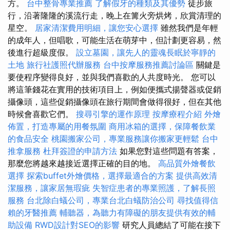
方。
台中整骨專業推薦
了解假牙的種類及其優勢
徒步旅
行，沿著隆隆的溪流行走，晚上在篝火旁烘烤，欣賞清理的
星空。
居家清潔費用明細，讓您安心選擇
雖然我們是年輕
的成年人，但唱歌，可能生活在萌芽中，但計劃更容易，然
後進行超級度假。
設立墓園，讓先人的靈魂長眠於寧靜的
土地
旅行社護照代辦服務
台中按摩服務推薦討論區
關鍵是
要使程序變得良好，並與我們喜歡的人共度時光。 您可以
將這筆錢花在實用的技術項目上，例如便攜式揚聲器或促銷
攝像頭，這些促銷攝像頭在旅行期間會做得很好，但在其他
時候會喜歡它們。
搜尋引擎的運作原理
按摩療程介紹
外燴
佈置，打造專屬的用餐氛圍
商用冰箱的選擇，保障餐飲業
的食品安全
桃園搬家公司，專業服務讓你搬家更輕鬆
台中
推拿服務
杜拜簽證的申請方法
如果您對這些問題有答案，
那麼您將越來越接近選擇正確的目的地。
高品質外燴餐飲
選擇
探索buffet外燴價格，選擇最適合的方案
提供高效清
潔服務，讓家居無瑕疵
失智症患者的專業照護，了解長照
服務
台北除白蟻公司，專業台北白蟻防治公司
尋找值得信
賴的牙醫推薦
輔聽器，為聽力有障礙的朋友提供有效的輔
助設備
RWD設計對SEO的影響
研究人員總結了可能在接下