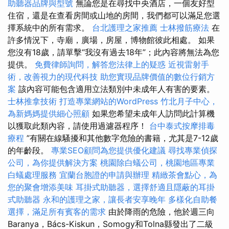
助聽器品牌與型號
無論您是在尋找中央酒店，一個友好型
住宿，還是在查看房間或山地的房間，我們都可以滿足您選
擇系統中的所有需求。
台北護理之家推薦
士林撥筋療法
在
許多情況下，寺廟，廣場，房屋，博物館彼此相處。 如果
您沒有18歲，請單擊“我沒有過去18年”；此內容將無法為您
提供。
免費律師詢問，解答您法律上的疑惑
近視雷射手
術，改善視力的現代科技
助您實現品牌價值的數位行銷方
案
該內容可能包含適用立法類別中未成年人有害的要素。
士林推拿技術
打造專業網站的WordPress
竹北月子中心，
為新媽媽提供細心照顧
如果您希望未成年人訪問此計算機
以獲取此類內容，請使用過濾器程序！
台中泰式按摩排毒
療程
”有關在線騷擾和其他數字危險的書籍，尤其是7-12歲
的年齡段。
專業SEO顧問為您提供優化建議
尋找專業偵探
公司，為你提供解決方案
桃園除白蟻公司，桃園地區專業
白蟻處理服務
宜蘭台胞證的申請與辦理
精緻茶會點心，為
您的聚會增添美味
耳掛式助聽器，選擇舒適且隱蔽的耳掛
式助聽器
永和的護理之家，讓長者安享晚年
多樣化自助餐
選擇，滿足所有賓客的需求
由於降雨的危險，他於週三向
Baranya，Bács-Kiskun，Somogy和Tolna縣發出了二級