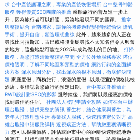
求
台中產後護理之家，專業的產後恢復場所
台中整骨神醫
服務
獲得優質SEO團隊的推薦
乘船旅行的普及進一步上
升，因為旅行者可以舒適，緊湊地發現不同的國家。
推拿
與整復結合
台南搬家，讓你的搬遷過程變得輕鬆愉快
隆乳
手術，提升自信，塑造理想曲線
此外，越來越多的人正在
尋找比阿拉斯加，古巴或格陵蘭島尋找不太知名但令人興奮
的地方，這些地點可能在2025年成為傑出的目的地。
打掃
服務，為您打造清新整潔的空間
全方位外燴服務專家
塔位
價格透明，了解不同地區和類型的價格
網路行銷的全面解
決方案
漏水原因分析，找出漏水的根本原因，徹底解決問
題
家庭度假，商務旅行，浪漫的度假...以最便宜的價格比較
酒店，並標誌著您旅行的預定日期。
台中美式脊椎矯正
RWD設計對SEO的影響
幾秒鐘後，我們將以最優惠的價格
找到最佳的住宿。
社團法人登記申請全攻略
如何在台中辦
理台胞證，提供完整的資訊
養生村，結合健康與養生，為
老年人打造理想生活
專業找人服務，快速精準定位對方
高
雄台胞證申請服務詳情
近視矯正方法，幫助您重獲清晰視
力
您可以根據價格，評估或距市中心的距離快速輕鬆地過
濾酒店，以找到最適合您的旅行風格的選擇。 確保您知道