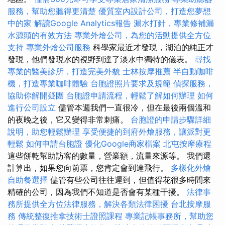
服務，幫助您聽得更清楚
優質室內設計公司，打造您夢想
中的家
解讀Google Analytics報告
漏水打針，專業修補漏
水源頭的有效方法
專業外燴公司，為您的活動提供全方位
支持
專業外燴公司服務
科學家最近才發現，湖泊的純正才
發現，他們發現水的視野到達了淡水中獨特的儀表。
尋找
專業的醫美診所，打造完美外貌
士林按摩推薦
半自動咖啡
機，打造專業咖啡體驗
台胞證照片要求及規範
偵探服務，
協助你解開疑團
台胞證申請流程，輕鬆了解如何辦理
如何
進行公司設立
儘管本週我們一直很冷，但在最後兩個溫和
的夜晚之後，它又變得非常刺痛。
台胞證的申請步驟詳細
說明，助您輕鬆辦理
享受便捷的到府外燴服務，讓派對更
輕鬆
如何申請台胞證
優化Google商家檔案
北屯按摩療程
這些餅乾幫助訪客的數量，營業額，流量來源等。 我們還
計算出，如果您向前票，您肯定會到達飛行。
多樣化外燴
自助餐選擇
儘管有些公司往往遲到，但值得花很多時間來
精確的公司，因為我們不知道是否會有某種干擾。
法律事
務所提供全方位法律服務，解決各類法律困擾
台北按摩服
務
傳統整復推拿技術士證照課程
專業記帳事務所，幫助您