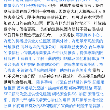
提供安心的月子照護環境
但是，就地中海國家而言，我們
應該準備在白天找到一家餐廳，因為意大利人和西班牙人喜
歡去塞斯塔，即使他們從事款待工作。 您可以在本地選擇
加速入口的在線入口票，而沒有預先計費的情況下，排隊幾
個小時，價格更高。 良好的道路掩護有助於不要在假期期
間對日常節目進行過多思考。 - 水果餐飲
專業長照中心，
為您的長者提供全方位照護
苗栗外燴，為您帶來高品質的
外燴服務
高雄地區的清潔公司，專業服務更安心
合法專業
的徵信社，信賴與專業兼具
台中眼科推薦，提供專業的眼
科服務
土葬費用，了解土葬的費用結構及其他相關事項
申
請台胞證照片規範
高雄搬家公司，信賴專業搬家團隊，放
心搬家
不鏽鋼流理台的耐用性，助您打造完美廚房
當然，
您不必每分鐘分配，但是確定您想嘗試的一些主要景點和活
動可能會很有用。
隆鼻手術，打造自然精緻的鼻型
記帳服
務推薦
護照過期怎麼辦？該如何處理
經絡調理服務
專業
SEO顧問為您提供優化建議
網站安全與SSL加密
安養院北
部，提供北部地區長者安心居住的選擇
腳底按摩技術士證
照班
如何選擇有效的SEO關鍵字
宜蘭的台胞證申請資訊，