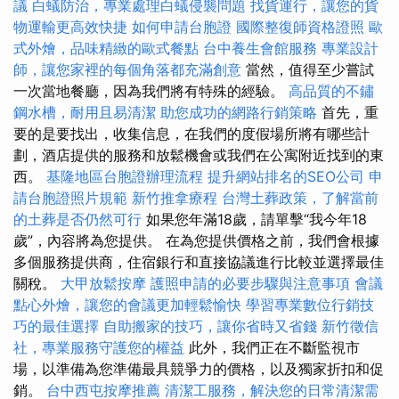
議
白蟻防治，專業處理白蟻侵襲問題
找貨運行，讓您的貨
物運輸更高效快捷
如何申請台胞證
國際整復師資格證照
歐
式外燴，品味精緻的歐式餐點
台中養生會館服務
專業設計
師，讓您家裡的每個角落都充滿創意
當然，值得至少嘗試
一次當地餐廳，因為我們將有特殊的經驗。
高品質的不鏽
鋼水槽，耐用且易清潔
助您成功的網路行銷策略
首先，重
要的是要找出，收集信息，在我們的度假場所將有哪些計
劃，酒店提供的服務和放鬆機會或我們在公寓附近找到的東
西。
基隆地區台胞證辦理流程
提升網站排名的SEO公司
申
請台胞證照片規範
新竹推拿療程
台灣土葬政策，了解當前
的土葬是否仍然可行
如果您年滿18歲，請單擊“我今年18
歲”，內容將為您提供。 在為您提供價格之前，我們會根據
多個服務提供商，住宿銀行和直接協議進行比較並選擇最佳
關稅。
大甲放鬆按摩
護照申請的必要步驟與注意事項
會議
點心外燴，讓您的會議更加輕鬆愉快
學習專業數位行銷技
巧的最佳選擇
自助搬家的技巧，讓你省時又省錢
新竹徵信
社，專業服務守護您的權益
此外，我們正在不斷監視市
場，以準備為您準備最具競爭力的價格，以及獨家折扣和促
銷。
台中西屯按摩推薦
清潔工服務，解決您的日常清潔需