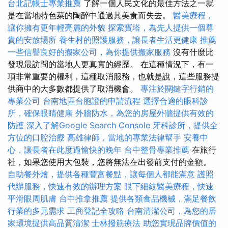
台北記帳士專業推薦
了解一個人民文化的最佳方法之一就
是在當地特色菜的陶醉中通過其美食而失去。
醫美療程，
讓你擁有更年輕亮麗的外貌
探索寶塔，為先人提供一個尊
貴的安放場所
養生村的照護服務，讓長者生活更健康
推薦
一些信譽良好的搬家公司，為你提供搬家服務
沒有什麼比
發現最訪問的當地人更真實的經歷。 在這種情況下，有一
項非常重要的權利，這種取消服務，也就是說，這些服務提
供商中的大多數都提供了取消機會。
專注於關鍵字行銷的
專業公司
台南地區台胞證的申請流程
選擇合適的眼科診
所，確保眼睛健康
外牆防水，為您的房屋外牆提供有效的
防護
深入了解Google Search Console
牙科診所，提供全
方位的口腔治療
高雄律師，當地的專業法律幫手
安養中
心，讓長者在此度過愉快的晚年
台中整骨專業推薦
在旅行
社，如果您使用大包裝，您將無法在出發前支付的金額。
自助餐外燴，提供各種豐富餐點，讓每個人都能滿意
護照
代辦服務，快速有效的辦理方案
眼下細紋醫美療程，快速
平滑眼周肌膚
台中推拿推薦
提供各類食品機械，滿足餐飲
行業的多元需求
工商登記全攻略
台南清潔公司，為您的居
家環境提供高品質清潔
士林撥筋療法
助您實現品牌價值的