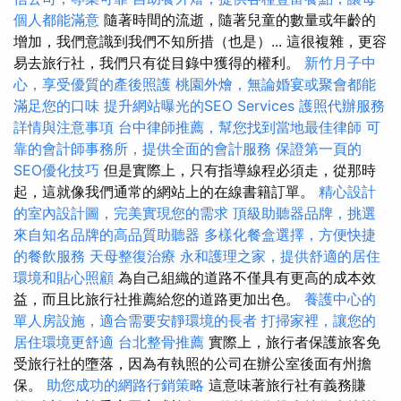
個人都能滿意
隨著時間的流逝，隨著兒童的數量或年齡的
增加，我們意識到我們不知所措（也是）... 這很複雜，更容
易去旅行社，我們只有從目錄中獲得的權利。
新竹月子中
心，享受優質的產後照護
桃園外燴，無論婚宴或聚會都能
滿足您的口味
提升網站曝光的SEO Services
護照代辦服務
詳情與注意事項
台中律師推薦，幫您找到當地最佳律師
可
靠的會計師事務所，提供全面的會計服務
保證第一頁的
SEO優化技巧
但是實際上，只有指導線程必須走，從那時
起，這就像我們通常的網站上的在線書籍訂單。
精心設計
的室內設計圖，完美實現您的需求
頂級助聽器品牌，挑選
來自知名品牌的高品質助聽器
多樣化餐盒選擇，方便快捷
的餐飲服務
天母整復治療
永和護理之家，提供舒適的居住
環境和貼心照顧
為自己組織的道路不僅具有更高的成本效
益，而且比旅行社推薦給您的道路更加出色。
養護中心的
單人房設施，適合需要安靜環境的長者
打掃家裡，讓您的
居住環境更舒適
台北整骨推薦
實際上，旅行者保護旅客免
受旅行社的墮落，因為有執照的公司在辦公室後面有州擔
保。
助您成功的網路行銷策略
這意味著旅行社有義務賺