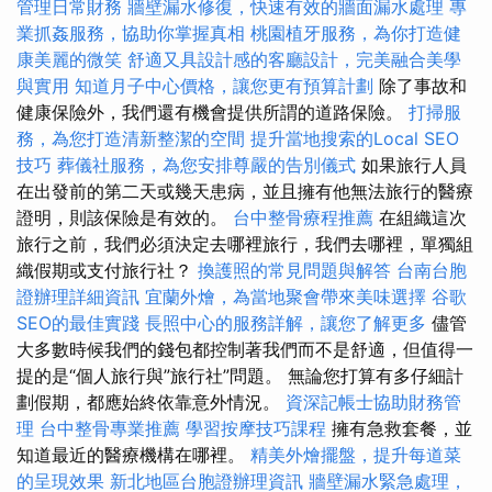
管理日常財務
牆壁漏水修復，快速有效的牆面漏水處理
專
業抓姦服務，協助你掌握真相
桃園植牙服務，為你打造健
康美麗的微笑
舒適又具設計感的客廳設計，完美融合美學
與實用
知道月子中心價格，讓您更有預算計劃
除了事故和
健康保險外，我們還有機會提供所謂的道路保險。
打掃服
務，為您打造清新整潔的空間
提升當地搜索的Local SEO
技巧
葬儀社服務，為您安排尊嚴的告別儀式
如果旅行人員
在出發前的第二天或幾天患病，並且擁有他無法旅行的醫療
證明，則該保險是有效的。
台中整骨療程推薦
在組織這次
旅行之前，我們必須決定去哪裡旅行，我們去哪裡，單獨組
織假期或支付旅行社？
換護照的常見問題與解答
台南台胞
證辦理詳細資訊
宜蘭外燴，為當地聚會帶來美味選擇
谷歌
SEO的最佳實踐
長照中心的服務詳解，讓您了解更多
儘管
大多數時候我們的錢包都控制著我們而不是舒適，但值得一
提的是“個人旅行與”旅行社”問題。 無論您打算有多仔細計
劃假期，都應始終依靠意外情況。
資深記帳士協助財務管
理
台中整骨專業推薦
學習按摩技巧課程
擁有急救套餐，並
知道最近的醫療機構在哪裡。
精美外燴擺盤，提升每道菜
的呈現效果
新北地區台胞證辦理資訊
牆壁漏水緊急處理，