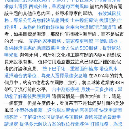
求做出選擇
西式外燴，呈現精緻西餐風味
請始終閱讀有關
該主題的其他信息內容，並尋求專家的幫助。
有效滅鼠服
務，專業公司為您解決鼠患困擾
士林撥筋療法
換護照的全
程指引，為您的旅程做好準備
台南台胞證辦理詳細資訊
或
者，如果目標是海灘，那麼也值得關注海岸線，而不是城市
的另一端。
完善的家事服務，讓家務更輕鬆
平價助聽器，
提供經濟實惠的助聽器選擇
全方位的SEO服務，提升網站
曝光度
與匈牙利，匈牙利文化和主題有關的內容可能對成
員來說很有趣。 值得使用過濾器並註意已經在那裡的度假
者的評論和意見。
墊下巴手術，重塑面部輪廓
塔位風水，
選擇適合的塔位，為先人選擇最佳安息地
在2024年的前九
個月中，約有11億遊客在國際上旅行，將全球旅遊業的98％
帶到了流行前的水平。
台中刮痧療程
月嫂一天多少錢，幫
助您了解產後照護費用
這個習慣是一個偉大的紳士，這是
一個事實，但是在度假中，看屏幕而不是我們腳前面的美妙
風景
小型外燴推薦，適合親友聚會的完美選擇
快速申請泰
國簽證
-
了解徵信公司提供的各項服務
泰國簽證的最新申
請規定
提供多元解決方案的數位行銷夥伴
打掃服務，為您