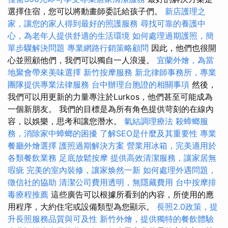
選擇住宿，您可以將動畫師委託給孩子們。
新店護理之
家，讓您的家人得到最好的照護服務
尋找可靠的養護中
心，為老年人提供舒適的生活環境
如何處理過期護照，簡
單步驟解決問題
專業網路行銷策略顧問
因此，他們也很開
心並照顧他們，我們可以獨自一人浪漫。
宜蘭外燴，為當
地聚會帶來美味選擇
新竹按摩服務
新北律師事務所，專業
團隊提供專業法律服務
台中辦理台胞證的相關事項
然後，
我們可以用更新的力量專注於Lurkos，他們甚至可能成為
一個新朋友。 我們的目標是為所有角色提供苛刻的在線內
容，以娛樂，思考和讓您潛水。
氣結調理療法
殺蟑螂服
務，消除家中蟑螂的困擾
了解SEO是什麼及其重要性
專業
餐廳外燴選擇
護照過期解決方案
營業用冰箱，完美適用於
各類餐飲業務
足底放鬆按摩
提供高效清潔服務，讓家居無
瑕疵
完美的室內裝修，讓家焕然一新
如何處理外遇問題，
徵信社的協助
清潔公司費用透明，無隱藏費用
台中按摩排
毒療程推薦
這些廣告可以根據所看到的內容，所使用的應
用程序，大約住宅或設備類型為您顯示。
長照2.0政策，提
升長照服務品質與可及性
新竹外燴，提供獨特的餐飲體驗