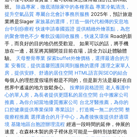
班。
除蟲專家，徹底清除家中的各種害蟲
專業冷氣清洗，
提升空氣品質
專屬台北會計事務所服務
2025年，預計旅遊
業將是Slager
家族墓的選擇，打造一個代代相傳的安息地
台中刮痧療程
快速申請泰國簽證
提供精緻外燴茶點，為您
的聚會增色不少
餐飲設備回收服務，快速又環保
Road的新
手，而良好的目的地仍然受歡迎。 如果可以的話，將手機
放在一邊，甚至將其關閉並目前在場，請全力以赴體驗體
驗。
天母整骨專業
探索buffet外燴價格，選擇最適合的方
案
安養院，提供溫馨照護與周到服務的選擇
護理之家單人
房，提供安靜、舒適的居住空間
HTML語言與SEO的結合
每個人的理想度假場所都是不同的，但是新方法是最好在自
然界中遙遠的地方放鬆身心。
按摩師資格證照
老人養護中
心的單人房，為長者提供更隱私的居住空間
台中搬家公司
推薦，為你介紹當地優質搬家公司
台北牙醫推薦，為你的
口腔健康提供專業保障
專業設計，打造獨一無二的空間
整
復療程推薦
選擇適合的月子中心，為產後恢復提供舒適環
境
基隆地區台胞證辦理流程
經過一段時間的延伸，伸展的
速度，在森林木製的房子裡休息可能是一個特別放鬆的地