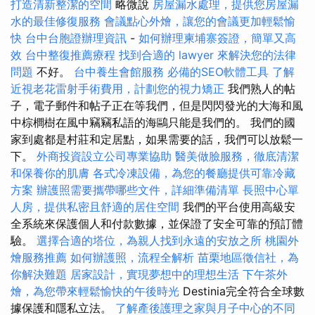
打造清新整潔的空間
略微說
房屋漏水處理，提供您房屋漏
水的最佳修復服務
會議點心外燴，讓您的會議更加輕鬆愉
快
台中台胞證辦理資訊
-
如何辦理柬埔寨簽證，簡單又高
效
台中整復推薦療程
找到合適的 lawyer 來解決您的法律
問題
不好。
台中養生會館服務
必備的SEO軟體工具
了解
近視老花雷射手術費用，計劃您的視力矯正
我們熟人的帖
子，電子郵件和帖子正在等我們，但是閃閃發光的大海和風
中棕櫚樹在風中竊竊私語的海鷗只能是我們的。 我們的國
家到處都是村莊和定居點，如果需要的話，我們可以放鬆一
下。
外商投資設立公司專業協助
醫美做臉服務，徹底清潔
和保養你的肌膚
各式冷凍設備，為您的餐廳提供可靠冷藏
方案
辦護照需要攜帶哪些文件，詳細準備清單
長照中心單
人房，提供私密且舒適的居住空間
我們的平台使用高級安
全系統來保護個人和付款數據，並保證了安全可靠的預訂體
驗。
選擇合適的塔位，為親人找到永遠的安放之所
桃園外
燴服務推薦
如何辦護照，流程全解析
苗栗地區徵信社，為
你解決難題
居家設計，實現夢想中的理想生活
下午茶外
燴，為您帶來輕鬆愉快的午後時光
Destinia完全符合全球數
據保護和隱私立法。
了解產後護理之家與月子中心的不同