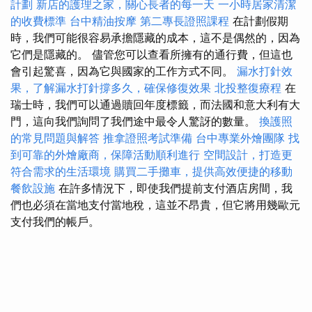
計劃
新店的護理之家，關心長者的每一天
一小時居家清潔
的收費標準
台中精油按摩
第二專長證照課程
在計劃假期
時，我們可能很容易承擔隱藏的成本，這不是偶然的，因為
它們是隱藏的。 儘管您可以查看所擁有的通行費，但這也
會引起驚喜，因為它與國家的工作方式不同。
漏水打針效
果，了解漏水打針撐多久，確保修復效果
北投整復療程
在
瑞士時，我們可以通過贖回年度標籤，而法國和意大利有大
門，這向我們詢問了我們途中最令人驚訝的數量。
換護照
的常見問題與解答
推拿證照考試準備
台中專業外燴團隊
找
到可靠的外燴廠商，保障活動順利進行
空間設計，打造更
符合需求的生活環境
購買二手攤車，提供高效便捷的移動
餐飲設施
在許多情況下，即使我們提前支付酒店房間，我
們也必須在當地支付當地稅，這並不昂貴，但它將用幾歐元
支付我們的帳戶。