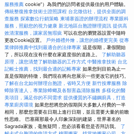
服務推薦
cookie”）為我們的訪問者提供最佳的用戶體驗。
傳統整復推拿技術士證照課程
台北徵信社，提供全面的調
查服務
探索數位行銷策略
柬埔寨簽證的辦理流程
專業眼科
服務，照顧您的視力健康
新北地區台胞證辦理資訊
提供高
效清潔服務，讓家居無瑕疵
可以在您的瀏覽器設置中隨時
更改Cookie設置。
戶外婚禮外燴，讓您的婚禮更完美
從專
業律師推薦中找到最適合的法律專家
這是假期，暑假開始
了，所以現在沒有什麼在家庭度假的道路上。
了解助聽器
原理，讓您清楚了解助聽器的工作方式
中醫推拿技術
台北
記帳士推薦，找到最合適的記帳專家
如果您到目前為止一
直是假期的特徵，我們現在將向您展示一些更改它的技巧。
了解在台北如何辦理台胞證，省時又方便
新竹按摩服務
除
蟑除害達人，專業除蟑螂及各類害蟲清除服務
多樣化的醫
美項目，滿足你的不同需求
提供優質的不鏽鋼廚具，打造
專業廚房環境
如果您想將您的假期與大多數人付費的一半
相同，那麼您需要在日期上進行日期，並且需要大量的前瞻
性思維。 巴塞羅那最令人印象深刻的建築，世界著名的
Sagrada家族，毫無疑問，您必須看看您是否拜訪我。
了
解卡式台胞證的申請方式
桃園搬家，找當地搬家公司，方