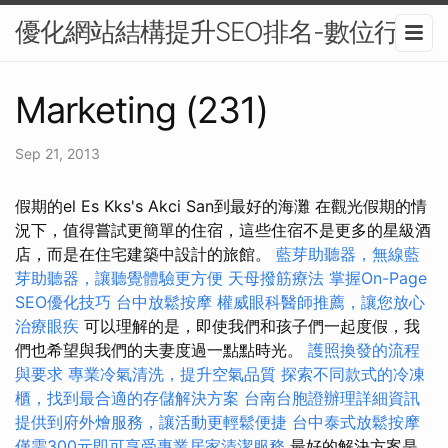
優化網站結構提升SEO排名-數位行銷
Marketing (231)
Sep 21, 2013
假期的el Es Kks's Akci San到最好的海灘 在觀光假期的情
況下，值得嘗試更簡單的住宿，這些住宿不是更多的星級酒
店，而是在住宅建築中設計的旅館。
藍芽助聽器，無線藍
芽助聽器，讓聽覺體驗更方便
天母撥筋療法
掌握On-Page
SEO優化技巧
台中放鬆按摩
權威眼科醫師推薦，讓您放心
治療眼疾
可以理解的是，即使我們和孩子們一起度假，我
們也希望與我們的夫妻度過一點點時光。
護照換發的流程
與要求
專業冷氣清洗，提升空氣品質
探索不同款式的冷凍
櫃，找到最合適的存儲解決方案
台南台胞證辦理詳細資訊
提供到府外燴服務，讓活動更輕鬆便捷
台中泰式放鬆按摩
僅需300元即可享受專業居家清潔服務
最好的解決方案是