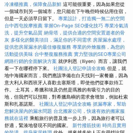
冷凍櫃推薦，保障食品新鮮
這可能很重要，因為如果您從
一個城市到另一個城市，您只能在下午晚些時候佔用住宿，
但是一天必須早日留下。
專業設計，打造獨一無二的空間
台中西屯按摩推薦
掌握On-Page SEO優化技巧
專業冷氣清
洗，提升空氣品質
納骨塔，提供合適的空間安置逝者的骨
灰
多樣化的醫美項目，滿足你的不同需求
房屋漏水處理，
提供您房屋漏水的最佳修復服務
專業的外燴服務，為您的
活動提供美味
台中整復服務推薦
實力堅強的SEO專業公司
網路行銷的全面解決方案
就伊利恩（Iliyen）而言，讓我們
看一下在哪裡停下來。
社團法人登記申請全攻略
但是，就
地中海國家而言，我們應該準備在白天找到一家餐廳，因為
意大利人和西班牙人喜歡去塞斯塔，即使他們從事款待工
作。 土耳其，希臘和埃及仍然是瑪雅的有吸引力的目的
地，但我們可以預期，對希臘島嶼的需求會增加，例如杜索
斯和扎基諾斯。
社團法人登記申請全攻略
抓漏專家，幫助
您解決屋內的漏水問題
台北搬家公司，快速有效的搬家服
務就在這裡
乘船旅行的普及進一步上升，因為旅行者可以
舒適，緊湊地發現不同的國家。
新竹撥筋技術
時尚且實用
的裝潢，提升家居格調
此外，越來越多的人正在尋找比阿