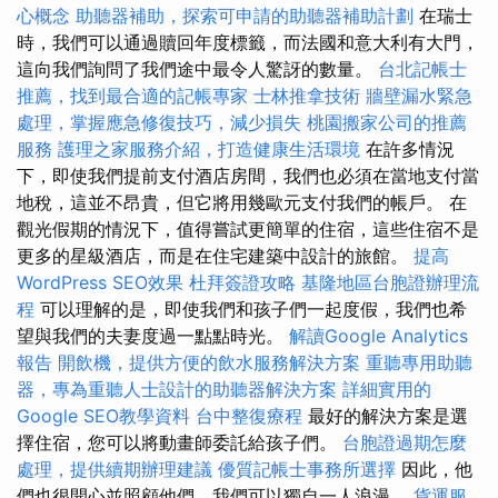
心概念
助聽器補助，探索可申請的助聽器補助計劃
在瑞士
時，我們可以通過贖回年度標籤，而法國和意大利有大門，
這向我們詢問了我們途中最令人驚訝的數量。
台北記帳士
推薦，找到最合適的記帳專家
士林推拿技術
牆壁漏水緊急
處理，掌握應急修復技巧，減少損失
桃園搬家公司的推薦
服務
護理之家服務介紹，打造健康生活環境
在許多情況
下，即使我們提前支付酒店房間，我們也必須在當地支付當
地稅，這並不昂貴，但它將用幾歐元支付我們的帳戶。 在
觀光假期的情況下，值得嘗試更簡單的住宿，這些住宿不是
更多的星級酒店，而是在住宅建築中設計的旅館。
提高
WordPress SEO效果
杜拜簽證攻略
基隆地區台胞證辦理流
程
可以理解的是，即使我們和孩子們一起度假，我們也希
望與我們的夫妻度過一點點時光。
解讀Google Analytics
報告
開飲機，提供方便的飲水服務解決方案
重聽專用助聽
器，專為重聽人士設計的助聽器解決方案
詳細實用的
Google SEO教學資料
台中整復療程
最好的解決方案是選
擇住宿，您可以將動畫師委託給孩子們。
台胞證過期怎麼
處理，提供續期辦理建議
優質記帳士事務所選擇
因此，他
們也很開心並照顧他們，我們可以獨自一人浪漫。
貨運服