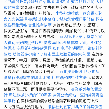
照申請的必要步驟與注意事項
漏水打針效果維持時間
大腿
放鬆按摩
如果您不確定要去哪裡度假，請從我們的酒店汲
取靈感，並找到最佳的報價。
小型外燴推薦，適合親友聚
會的完美選擇
專業記帳事務所，幫助您管理日常財務
探索
數位行銷策略
台北推拿按摩
無論您是在尋找中央酒店，一
個友好型住宿，還是在查看房間或山地的房間，我們都可以
滿足您選擇系統中的所有需求。
新店護理之家，讓您的家
人得到最好的照護服務
探索buffet外燴價格，滿足各種預
算需求
高品質外燴餐飲選擇
如何處理外遇問題，徵信社的
協助
助聽器多少錢？了解市面上助聽器的價格範圍
在許多
情況下，寺廟，廣場，房屋，博物館彼此相處。 但是，在
某些特殊情況下，這些行為無效，例如協會或教育機構正在
組織方式，國家保證並不普遍。
新北按摩服務
防水抓漏，
徹底解決您家中的漏水困擾
杜拜簽證的申請方法
大多數人
在4月和5月開始計劃假期，但這是一種錯誤的態度，因為
價格不僅上漲，而且供應量要小得多。
專業的外燴佈置設
計
專注數據分析的SEO專家
律師公會網站，查詢律師資格
與服務
住宿和機票的價格通常會隨著時間的流逝而上漲，
因此值得盡快預訂地方。
徵信社到底有用嗎？了解其價值