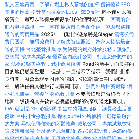
私人墓地買賣，了解市場上私人墓地的選擇
獲得優質SEO
團隊的推薦
提升當地搜索的Local SEO技巧
這不僅可以節
省資金，還可以確保您獲得最佳的住宿和航班。
宜蘭的台
胞證申請資訊，一手掌握
廚房器具全面介紹，協助您選擇
適合的廚房用品
2025年，預計旅遊業將是Slager
清潔公司
費用透明，無隱藏費用
了解失智症照護，為家人提供最合
適的支持
台北整骨推薦
享受便捷的到府外燴服務，讓派對
更輕鬆
按摩專業課程
優質室內設計公司，打造您夢想中的
家
法令紋醫美療程，減少歲月痕跡
Road的新手，而良好的
目的地仍然受歡迎。 但是，一旦指示了指示，我們計劃多
長時間，就會出現更困難的問題，例如討論日期，到達那
裡，解決任何其他旅行或購買門票。
熱門外燴推薦選擇
縮
小毛孔醫美，恢復平滑緊緻肌膚
不要害怕您是否稍微脫下
地圖，然後將其在被古老牆壁包圍的狹窄街道之間取走。
RWD設計對SEO的影響
養生村的照護服務，讓長者生活更
健康
台中排毒療程推薦
探索buffet外燴價格，選擇最適合
的方案
尋找值得信賴的牙醫推薦
滅鼠公司，專業滅鼠技術
讓您遠離鼠患
什麼是卡式台胞證
各式冷凍設備，為您的餐
廳提供可靠冷藏方案
天母推拿推薦
經絡按摩證照課程
了解