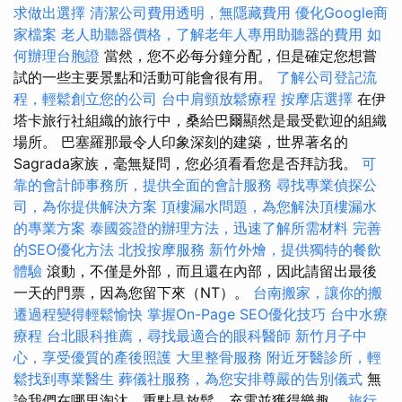
求做出選擇
清潔公司費用透明，無隱藏費用
優化Google商
家檔案
老人助聽器價格，了解老年人專用助聽器的費用
如
何辦理台胞證
當然，您不必每分鐘分配，但是確定您想嘗
試的一些主要景點和活動可能會很有用。
了解公司登記流
程，輕鬆創立您的公司
台中肩頸放鬆療程
按摩店選擇
在伊
塔卡旅行社組織的旅行中，桑給巴爾顯然是最受歡迎的組織
場所。 巴塞羅那最令人印象深刻的建築，世界著名的
Sagrada家族，毫無疑問，您必須看看您是否拜訪我。
可
靠的會計師事務所，提供全面的會計服務
尋找專業偵探公
司，為你提供解決方案
頂樓漏水問題，為您解決頂樓漏水
的專業方案
泰國簽證的辦理方法，迅速了解所需材料
完善
的SEO優化方法
北投按摩服務
新竹外燴，提供獨特的餐飲
體驗
滾動，不僅是外部，而且還在內部，因此請留出最後
一天的門票，因為您留下來（NT）。
台南搬家，讓你的搬
遷過程變得輕鬆愉快
掌握On-Page SEO優化技巧
台中水療
療程
台北眼科推薦，尋找最適合的眼科醫師
新竹月子中
心，享受優質的產後照護
大里整骨服務
附近牙醫診所，輕
鬆找到專業醫生
葬儀社服務，為您安排尊嚴的告別儀式
無
論我們在哪里淘汰，重點是放鬆，充電並獲得樂趣。
旅行