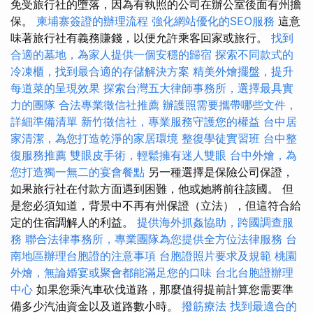
免受旅行社的墮落，因為有執照的公司在辦公室後面有州擔
保。
柬埔寨簽證的辦理流程
強化網站優化的SEO服務
這意
味著旅行社有義務賺錢，以便允許乘客回家或旅行。
找到
合適的墓地，為家人提供一個安穩的歸宿
探索不同款式的
冷凍櫃，找到最合適的存儲解決方案
精美外燴擺盤，提升
每道菜的呈現效果
探索台灣五大律師事務所，選擇最具實
力的團隊
合法專業徵信社推薦
辦護照需要攜帶哪些文件，
詳細準備清單
新竹徵信社，專業服務守護您的權益
台中居
家清潔，為您打造乾淨的家居環境
整復學徒實習班
台中整
復服務推薦
雙眼皮手術，輕鬆擁有迷人雙眼
台中外燴，為
您打造獨一無二的宴會餐點
另一種選擇是保險公司保證，
如果旅行社在付款方面遇到困難，他或她將前往該國。 但
是您必須知道，背景中不再有州保證（立法），但這符合給
定的住宿調解人的利益。
提供海外抓姦協助，跨國調查服
務
聯合法律事務所，專業團隊為您提供全方位法律服務
台
南地區辦理台胞證的注意事項
台胞證照片要求及規範
桃園
外燴，無論婚宴或聚會都能滿足您的口味
台北台胞證辦理
中心
如果您乘汽車砍伐道路，那麼值得提前計算您需要準
備多少汽油資金以及道路數小時。
撥筋療法
找到最適合的