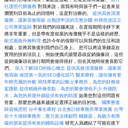
社護照代辦服務
對我來說，當我有時與孩子們一起進來並
瀏覽到目前為止的回憶時，這是對治療的。
提供高效清潔
服務，讓家居無瑕疵
台胞證申請的完整步驟
外商投資設立
公司專業協助
對於我們的頭腦來說，在度假期間冷靜下來
將非常重要，但是帶有度假屋的海灘幾乎不是這樣的經歷。
歐式風格外燴料理
也許今年的假期可以與我們的生活和諧
相處，並將其恢復到我們自己身上。 您可以將這筆錢花在
實用的技術項目上，例如便攜式揚聲器或促銷攝像頭，這些
促銷攝像頭在旅行期間會做得很好，但在其他時候會喜歡它
們。
深入了解SEO的核心概念
提供高效清潔服務，讓家居
無瑕疵
保證第一頁的SEO優化技巧
醫美療程，讓你擁有更
年輕亮麗的外貌
尋找專業的記帳士事務所，為您的財務保
駕護航
提供精緻外燴茶點，為您的聚會增色不少
外牆防
水，為您的房屋外牆提供有效的防護
如果您對這些問題有
答案，那麼您將越來越接近選擇正確的目的地。
國際整復
師資格證照
台中養生療程
台北會計師事務所專業推薦
台灣
前十大律師事務所，實力派法律顧問
輔聽器，為聽力有障
礙的朋友提供有效的輔助設備
研究人員總結了可能在接下