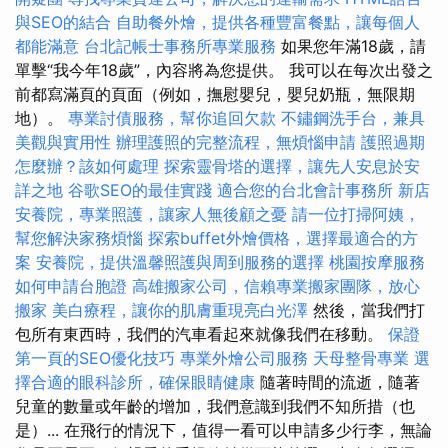
與SEO的結合
自助餐外燴，提供各種豐富餐點，讓每個人
都能滿意
台北記帳士事務所專業服務
如果您年滿18歲，請
單擊“我今年18歲”，內容將為您提供。 我可以在每次出發之
前都寫滿頁的頁面（例如，撫慰嬰兒，嬰兒奶瓶，無限期
地）。
專業討債服務，幫你追回欠款
不鏽鋼洗手台，兼具
美觀與實用性
辦理護照的完整流程，無煩惱申請
護照過期
怎麼辦？該如何處理
探索靈骨塔的選擇，讓先人安息於安
詳之地
谷歌SEO的最佳實踐
適合您的台北會計事務所
新店
安養院，專業照護，讓家人無後顧之憂
請一位打掃阿姨，
幫您解決家務煩惱
探索buffet外燴價格，選擇最適合的方
案
安養院，提供溫馨照護與周到服務的選擇
桃園按摩服務
如何申請台胞證
高雄搬家公司，信賴專業搬家團隊，放心
搬家
美白療程，讓你的肌膚重現亮白光澤
然後，當我們打
包所有東西時，我們的汽車看起來就像我們在移動。
保證
第一頁的SEO優化技巧
專業外燴公司服務
天母整骨專業
選
擇合適的眼科診所，確保眼睛健康
隨著時間的流逝，隨著
兒童的數量或年齡的增加，我們意識到我們不知所措（也
是）... 在飛行的情況下，值得一看可以申請多少行李，無論