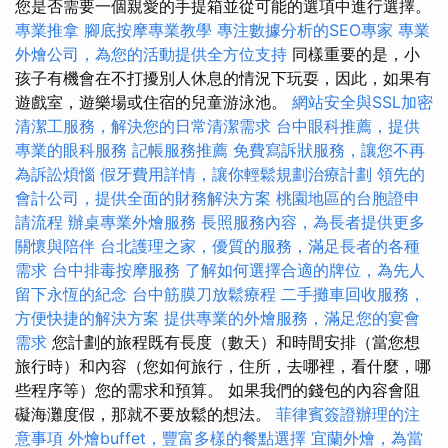
您是否需要一個親愛的手提箱並從可能的選項中進行選擇。
專業推拿
腳底按摩專業教學
專注數據分析的SEO專家
專業
外燴公司，為您的活動提供全方位支持
同樣重要的是，小
孩子有機會在不打擾別人休息的情況下玩耍，因此，如果有
遊戲室，遊樂場或住宿的兒童游泳池。
網站安全與SSL加密
清潔工服務，解決您的日常清潔需求
台中眼科推薦，提供
專業的眼科服務
記帳服務推薦
免費寫訴狀服務，讓您不再
為訴訟煩惱
假牙費用詳情，讓你輕鬆規劃治療計劃
領先的
會計公司，提供全面的財務解決方案
桃園地區的台胞證申
請流程
辦桌專業外燴服務
長照服務內容，為長者提供更多
關懷與陪伴
台北護理之家，優質的服務，滿足長者的各種
需求
台中排毒按摩服務
了解如何選擇合適的牌位，為先人
留下永恆的紀念
台中筋膜刀放鬆療程
二手攤車回收服務，
方便快捷的解決方案
提供專業的外燴服務，滿足您的宴會
需求
您計劃的旅程既有長度（數天）和時間安排（當您想
旅行時）和內容（您如何旅行，住所，去哪裡，看什麼，哪
些程序等）您的需求和預算。 如果我們的錢包的內容會阻
礙海灘度假，那就不要放鬆的想法。
菲律賓簽證辦理的注
意事項
外燴buffet，豐富多樣的餐點選擇
宜蘭外燴，為當