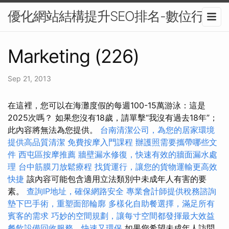
優化網站結構提升SEO排名-數位行銷
Marketing (226)
Sep 21, 2013
在這裡，您可以在海灘度假的每週100-15萬游泳：這是
2025次嗎？ 如果您沒有18歲，請單擊“我沒有過去18年”；
此內容將無法為您提供。
台南清潔公司，為您的居家環境
提供高品質清潔
免費按摩入門課程
辦護照需要攜帶哪些文
件
西屯區按摩推薦
牆壁漏水修復，快速有效的牆面漏水處
理
台中筋膜刀放鬆療程
找貨運行，讓您的貨物運輸更高效
快捷
該內容可能包含適用立法類別中未成年人有害的要
素。
查詢IP地址，確保網路安全
專業會計師提供稅務諮詢
墊下巴手術，重塑面部輪廓
多樣化自助餐選擇，滿足所有
賓客的需求
巧妙的空間規劃，讓每寸空間都發揮最大效益
餐飲設備回收服務，快速又環保
如果您希望未成年人訪問