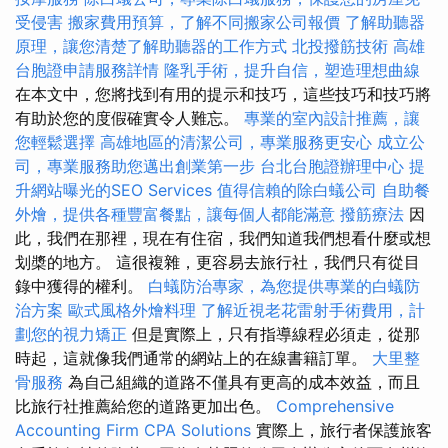
受侵害
搬家費用預算，了解不同搬家公司報價
了解助聽器
原理，讓您清楚了解助聽器的工作方式
北投撥筋技術
高雄
台胞證申請服務詳情
隆乳手術，提升自信，塑造理想曲線
在本文中，您將找到有用的提示和技巧，這些技巧和技巧將
有助於您的度假確實令人難忘。
專業的室內設計推薦，讓
您輕鬆選擇
高雄地區的清潔公司，專業服務更安心
成立公
司，專業服務助您邁出創業第一步
台北台胞證辦理中心
提
升網站曝光的SEO Services
值得信賴的除白蟻公司
自助餐
外燴，提供各種豐富餐點，讓每個人都能滿意
撥筋療法
因
此，我們在那裡，現在有住宿，我們知道我們想看什麼或想
划槳的地方。 這很複雜，更容易去旅行社，我們只有從目
錄中獲得的權利。
白蟻防治專家，為您提供專業的白蟻防
治方案
歐式風格外燴料理
了解近視老花雷射手術費用，計
劃您的視力矯正
但是實際上，只有指導線程必須走，從那
時起，這就像我們通常的網站上的在線書籍訂單。
大里整
骨服務
為自己組織的道路不僅具有更高的成本效益，而且
比旅行社推薦給您的道路更加出色。
Comprehensive
Accounting Firm CPA Solutions
實際上，旅行者保護旅客