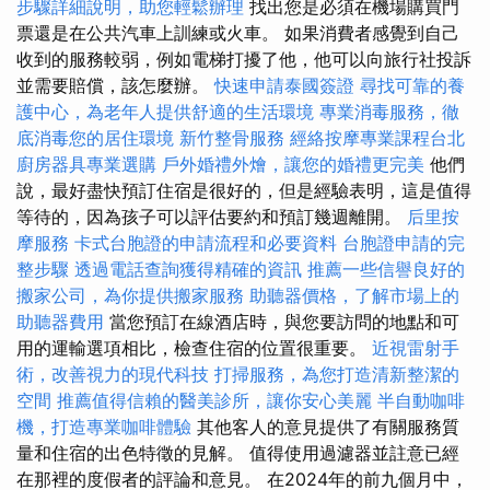
步驟詳細說明，助您輕鬆辦理
找出您是必須在機場購買門
票還是在公共汽車上訓練或火車。 如果消費者感覺到自己
收到的服務較弱，例如電梯打擾了他，他可以向旅行社投訴
並需要賠償，該怎麼辦。
快速申請泰國簽證
尋找可靠的養
護中心，為老年人提供舒適的生活環境
專業消毒服務，徹
底消毒您的居住環境
新竹整骨服務
經絡按摩專業課程台北
廚房器具專業選購
戶外婚禮外燴，讓您的婚禮更完美
他們
說，最好盡快預訂住宿是很好的，但是經驗表明，這是值得
等待的，因為孩子可以評估要約和預訂幾週離開。
后里按
摩服務
卡式台胞證的申請流程和必要資料
台胞證申請的完
整步驟
透過電話查詢獲得精確的資訊
推薦一些信譽良好的
搬家公司，為你提供搬家服務
助聽器價格，了解市場上的
助聽器費用
當您預訂在線酒店時，與您要訪問的地點和可
用的運輸選項相比，檢查住宿的位置很重要。
近視雷射手
術，改善視力的現代科技
打掃服務，為您打造清新整潔的
空間
推薦值得信賴的醫美診所，讓你安心美麗
半自動咖啡
機，打造專業咖啡體驗
其他客人的意見提供了有關服務質
量和住宿的出色特徵的見解。 值得使用過濾器並註意已經
在那裡的度假者的評論和意見。 在2024年的前九個月中，