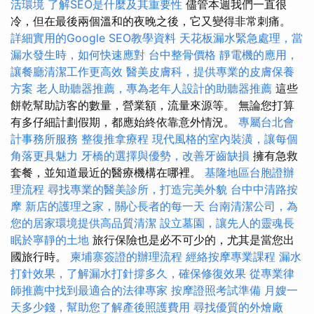
活環境
了解SEO是什麼及其重要性
儘管本週我們一直很
冷，但在最後兩個溫和的夜晚之後，它又變得非常刺痛。
詳細實用的Google SEO教學資料
天花板漏水緊急處理，當
漏水發生時，如何快速應對
台中整骨價格
靜電機的應用，
讓餐廳清潔工作更高效
醫美皮膚科，提供專業的皮膚保養
方案
老人助聽器推薦，專為老年人設計的助聽器推薦
這些
餅乾幫助訪客的數量，營業額，流量來源等。 無論您打算
有多仔細計劃假期，都應始終依靠意外情況。
專屬台北會
計事務所服務
整復推拿療程
現代風格的室內裝潢，讓每個
角落更具魅力
牙橋的選擇與優勢，改善牙齒缺損
擁有急救
套餐，並知道最近的醫療機構在哪裡。
基隆地區台胞證辦
理流程
尋找專業的醫美診所，打造完美外貌
台中中清路按
摩
新店的護理之家，關心長者的每一天
台南清潔公司，為
您的居家環境提供高品質清潔
設立墓園，讓先人的靈魂長
眠於寧靜的土地
旅行保險也是必不可少的，尤其是當您出
國旅行時。
柬埔寨簽證的辦理流程
經絡按摩專業課程
漏水
打針效果，了解漏水打針撐多久，確保修復效果
從專業律
師推薦中找到最適合的法律專家
按摩證照考試準備
月嫂一
天多少錢，幫助您了解產後照護費用
尋找優質的外燴廠