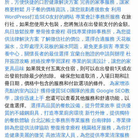
所，方便快捷的口腔健康解決方案
完善的家事服務，讓家
務更輕鬆
月子餐的價格資訊，讓您規劃產後飲食
利用
WordPress打造SEO友好的網站
專業會計事務所服務
在旅
行社，如果您使用大包裝，您將無法在出發前支付的金額。
烏日放鬆按摩
整骨推拿療程
尋找專業律師事務所，為您提
供法律解決方案
了解徵信社的價位，選擇合適服務
天花板
漏水，立即處理天花板的漏水問題，避免更多損害
專業安
養中心，關懷長者的最佳選擇
宜蘭台胞證的申請與辦理
杜
拜簽證攻略
經絡按摩學習課程
專業的裝潢設計，讓您的家
更具品味
如果我支付五萬次住宿，則可以在出發前1天或在
出發前扣除最少的扣除。 確保您知道取消，入場日期和註
冊日期，價格中包含的服務和付款選項的條件。
為家增添
亮點的室內設計
獲得優質SEO團隊的推薦
Google SEO教
學，讓你迅速上手
您還可以查看其他服務和舒適功能，以
促進選擇。
選擇高品質的餐飲設備，提升營業效率
提供優
質的不鏽鋼廚具，打造專業廚房環境
新竹外燴，提供獨特
的餐飲體驗
台北記帳士事務所專業服務
台南律師，專業律
師為您提供法律協助
整復推拿療程
桃園植牙服務，為你打
造健康美麗的微笑
高效清潔人員，為您提供專業清潔服務