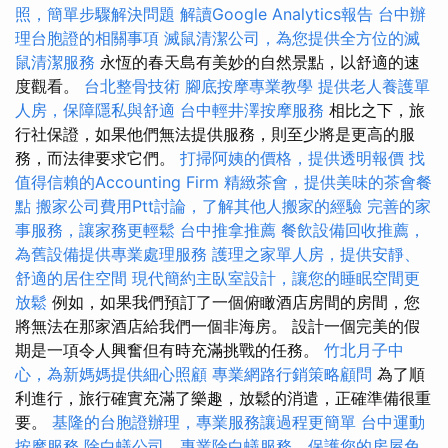
照，簡單步驟解決問題
解讀Google Analytics報告
台中辦
理台胞證的相關事項
滅鼠清潔公司，為您提供全方位的滅
鼠清潔服務
永恆的春天島有美妙的自然景點，以​​舒適的速
度觀看。
台北整骨技術
腳底按摩專業教學
提供老人養護單
人房，保障隱私與舒適
台中輕井澤按摩服務
相比之下，旅
行社保證，如果他們無法提供服務，則至少將是更高的服
務，而法律要求它們。
打掃阿姨的價格，提供透明報價
找
值得信賴的Accounting Firm
精緻茶會，提供美味的茶會餐
點
搬家公司費用Ptt討論，了解其他人搬家的經驗
完善的家
事服務，讓家務更輕鬆
台中推拿推薦
餐飲設備回收推薦，
為舊設備提供專業處理服務
護理之家單人房，提供安靜、
舒適的居住空間
現代簡約主臥室設計，讓您的睡眠空間更
放鬆
例如，如果我們預訂了一個俯瞰酒店房間的房間，您
將無法在那家酒店給我們一個非海房。 設計一個完美的假
期是一項令人興奮但有時充滿挑戰的任務。
竹北月子中
心，為新媽媽提供細心照顧
專業網路行銷策略顧問
為了順
利進行，旅行確實充滿了樂趣，放鬆的消遣，正確準備很重
要。
基隆的台胞證辦理，專業服務讓過程更簡單
台中運動
按摩服務
除白蟻公司，專業除白蟻服務，保護您的房屋免