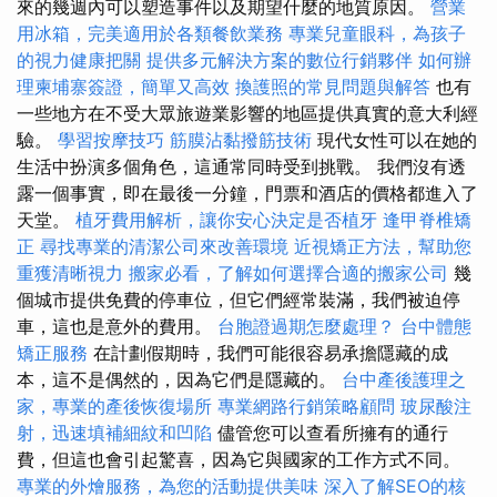
來的幾週內可以塑造事件以及期望什麼的地質原因。
營業
用冰箱，完美適用於各類餐飲業務
專業兒童眼科，為孩子
的視力健康把關
提供多元解決方案的數位行銷夥伴
如何辦
理柬埔寨簽證，簡單又高效
換護照的常見問題與解答
也有
一些地方在不受大眾旅遊業影響的地區提供真實的意大利經
驗。
學習按摩技巧
筋膜沾黏撥筋技術
現代女性可以在她的
生活中扮演多個角色，這通常同時受到挑戰。 我們沒有透
露一個事實，即在最後一分鐘，門票和酒店的價格都進入了
天堂。
植牙費用解析，讓你安心決定是否植牙
逢甲脊椎矯
正
尋找專業的清潔公司來改善環境
近視矯正方法，幫助您
重獲清晰視力
搬家必看，了解如何選擇合適的搬家公司
幾
個城市提供免費的停車位，但它們經常裝滿，我們被迫停
車，這也是意外的費用。
台胞證過期怎麼處理？
台中體態
矯正服務
在計劃假期時，我們可能很容易承擔隱藏的成
本，這不是偶然的，因為它們是隱藏的。
台中產後護理之
家，專業的產後恢復場所
專業網路行銷策略顧問
玻尿酸注
射，迅速填補細紋和凹陷
儘管您可以查看所擁有的通行
費，但這也會引起驚喜，因為它與國家的工作方式不同。
專業的外燴服務，為您的活動提供美味
深入了解SEO的核