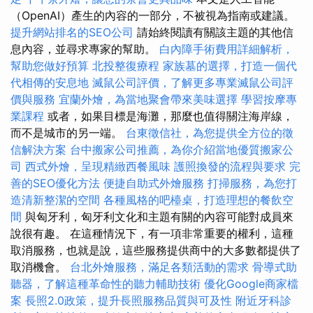
（OpenAI）產生的內容的一部分，不被視為指南或建議。
提升網站排名的SEO公司
請始終閱讀有關該主題的其他信
息內容，並尋求專家的幫助。
白內障手術費用詳細解析，
幫助您做好預算
北投整復療程
家族墓的選擇，打造一個代
代相傳的安息地
滅鼠公司評價，了解更多專業滅鼠公司評
價與服務
宜蘭外燴，為當地聚會帶來美味選擇
學習按摩專
業課程
或者，如果目標是海灘，那麼也值得關注海岸線，
而不是城市的另一端。
台東徵信社，為您提供全方位的徵
信解決方案
台中搬家公司推薦，為你介紹當地優質搬家公
司
西式外燴，呈現精緻西餐風味
護照換發的流程與要求
完
善的SEO優化方法
便捷自助式外燴服務
打掃服務，為您打
造清新整潔的空間
各種風格的吧檯桌，打造理想的餐飲空
間
與匈牙利，匈牙利文化和主題有關的內容可能對成員來
說很有趣。 在這種情況下，有一項非常重要的權利，這種
取消服務，也就是說，這些服務提供商中的大多數都提供了
取消機會。
台北外燴服務，滿足各類活動的需求
骨導式助
聽器，了解這種革命性的聽力輔助技術
優化Google商家檔
案
長照2.0政策，提升長照服務品質與可及性
附近牙科診