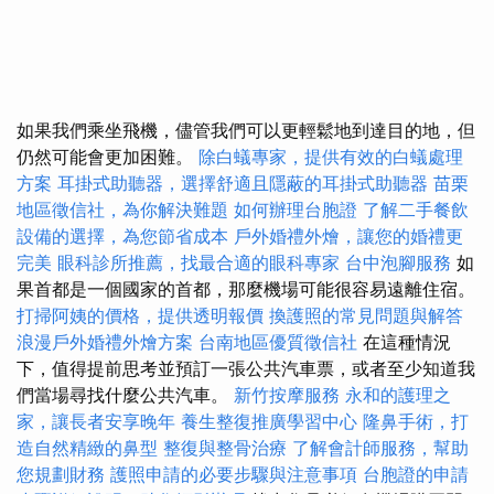
如果我們乘坐飛機，儘管我們可以更輕鬆地到達目的地，但
仍然可能會更加困難。
除白蟻專家，提供有效的白蟻處理
方案
耳掛式助聽器，選擇舒適且隱蔽的耳掛式助聽器
苗栗
地區徵信社，為你解決難題
如何辦理台胞證
了解二手餐飲
設備的選擇，為您節省成本
戶外婚禮外燴，讓您的婚禮更
完美
眼科診所推薦，找最合適的眼科專家
台中泡腳服務
如
果首都是一個國家的首都，那麼機場可能很容易遠離住宿。
打掃阿姨的價格，提供透明報價
換護照的常見問題與解答
浪漫戶外婚禮外燴方案
台南地區優質徵信社
在這種情況
下，值得提前思考並預訂一張公共汽車票，或者至少知道我
們當場尋找什麼公共汽車。
新竹按摩服務
永和的護理之
家，讓長者安享晚年
養生整復推廣學習中心
隆鼻手術，打
造自然精緻的鼻型
整復與整骨治療
了解會計師服務，幫助
您規劃財務
護照申請的必要步驟與注意事項
台胞證的申請