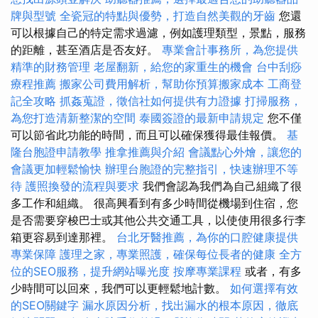
牌與型號
全瓷冠的特點與優勢，打造自然美觀的牙齒
您還
可以根據自己的特定需求過濾，例如護理類型，景點，服務
的距離，甚至酒店是否友好。
專業會計事務所，為您提供
精準的財務管理
老屋翻新，給您的家重生的機會
台中刮痧
療程推薦
搬家公司費用解析，幫助你預算搬家成本
工商登
記全攻略
抓姦蒐證，徵信社如何提供有力證據
打掃服務，
為您打造清新整潔的空間
泰國簽證的最新申請規定
您不僅
可以節省此功能的時間，而且可以確保獲得最佳報價。
基
隆台胞證申請教學
推拿推薦與介紹
會議點心外燴，讓您的
會議更加輕鬆愉快
辦理台胞證的完整指引，快速辦理不等
待
護照換發的流程與要求
我們會認為我們為自己組織了很
多工作和組織。 很高興看到有多少時間從機場到住宿，您
是否需要穿梭巴士或其他公共交通工具，以使使用很多行李
箱更容易到達那裡。
台北牙醫推薦，為你的口腔健康提供
專業保障
護理之家，專業照護，確保每位長者的健康
全方
位的SEO服務，提升網站曝光度
按摩專業課程
或者，有多
少時間可以回來，我們可以更輕鬆地計數。
如何選擇有效
的SEO關鍵字
漏水原因分析，找出漏水的根本原因，徹底