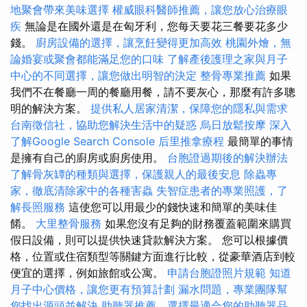
地聚會帶來美味選擇
權威眼科醫師推薦，讓您放心治療眼
疾
無論是在國外還是在匈牙利，您每天要花三餐要花多少
錢。
廚房設備的選擇，讓烹飪變得更加高效
桃園外燴，無
論婚宴或聚會都能滿足您的口味
了解產後護理之家與月子
中心的不同選擇，讓您做出明智的決定
整骨專業推薦
如果
我們不在餐廳一周的餐廳用餐，請不要灰心，那麼有許多聰
明的解決方案。
提供私人居家清潔，保障您的隱私與需求
台南徵信社，協助您解決生活中的疑惑
烏日放鬆按摩
深入
了解Google Search Console
后里推拿療程
最簡單的事情
是擁有自己的廚房或廚房使用。
台胞證過期後的解決辦法
了解骨灰罈的種類與選擇，保護親人的最後安息
除蟲專
家，徹底清除家中的各種害蟲
失智症患者的專業照護，了
解長照服務
這使您可以用最少的錢快速和簡單的美味佳
餚。
大里整骨服務
如果您沒有足夠的財務覆蓋範圍來購買
假日設備，則可以提供快速貸款解決方案。 您可以根據價
格，位置或住宿類型等關鍵方面進行比較，從豪華酒店到較
便宜的選擇，例如旅館或公寓。
申請台胞證照片規範
知道
月子中心價格，讓您更有預算計劃
漏水問題，專業團隊幫
您找出源頭並解決
助聽器推薦，選擇最適合您的助聽器品