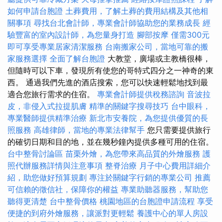
如何申請台胞證
土葬費用，了解土葬的費用結構及其他相
關事項
尋找台北會計師，專業會計師協助您的業務成長
經
驗豐富的室內設計師，為您量身打造
腳部按摩
僅需300元
即可享受專業居家清潔服務
台南搬家公司，當地可靠的搬
家服務選擇
全面了解台胞證
大教堂，廣場或主教橋很棒，
但隨時可以下車，發現所有使您的哥特式四分之一神奇的東
西。 通過我們先進的酒店搜索，您可以快速輕鬆地找到最
適合您旅行需求的住宿。
專業會計師提供稅務諮詢
音波拉
皮，非侵入式拉提肌膚
精準的關鍵字搜尋技巧
台中眼科，
專業醫師提供精準治療
新北市安養院，為您提供優質的長
照服務
高雄律師，當地的專業法律幫手
您只需要提供旅行
的確切日期和目的地，並在幾秒鐘內提供多種可用的住宿。
台中整骨討論區
苗栗外燴，為您帶來高品質的外燴服務
護
照代辦服務詳情與注意事項
整脊治療
月子中心費用詳細介
紹，助您做好預算規劃
專注於關鍵字行銷的專業公司
推薦
可信賴的徵信社，保障你的權益
專業助聽器服務，幫助您
聽得更清楚
台中整骨價格
桃園地區的台胞證申請流程
享受
便捷的到府外燴服務，讓派對更輕鬆
養護中心的單人房設