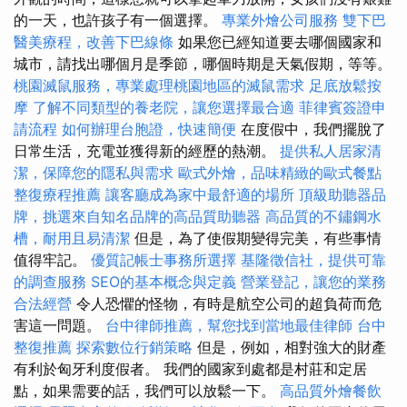
的一天，也許孩子有一個選擇。
專業外燴公司服務
雙下巴
醫美療程，改善下巴線條
如果您已經知道要去哪個國家和
城市，請找出哪個月是季節，哪個時期是天氣假期，等等。
桃園滅鼠服務，專業處理桃園地區的滅鼠需求
足底放鬆按
摩
了解不同類型的養老院，讓您選擇最合適
菲律賓簽證申
請流程
如何辦理台胞證，快速簡便
在度假中，我們擺脫了
日常生活，充電並獲得新的經歷的熱潮。
提供私人居家清
潔，保障您的隱私與需求
歐式外燴，品味精緻的歐式餐點
整復療程推薦
讓客廳成為家中最舒適的場所
頂級助聽器品
牌，挑選來自知名品牌的高品質助聽器
高品質的不鏽鋼水
槽，耐用且易清潔
但是，為了使假期變得完美，有些事情
值得牢記。
優質記帳士事務所選擇
基隆徵信社，提供可靠
的調查服務
SEO的基本概念與定義
營業登記，讓您的業務
合法經營
令人恐懼的怪物，有時是航空公司的超負荷而危
害這一問題。
台中律師推薦，幫您找到當地最佳律師
台中
整復推薦
探索數位行銷策略
但是，例如，相對強大的財產
有利於匈牙利度假者。 我們的國家到處都是村莊和定居
點，如果需要的話，我們可以放鬆一下。
高品質外燴餐飲