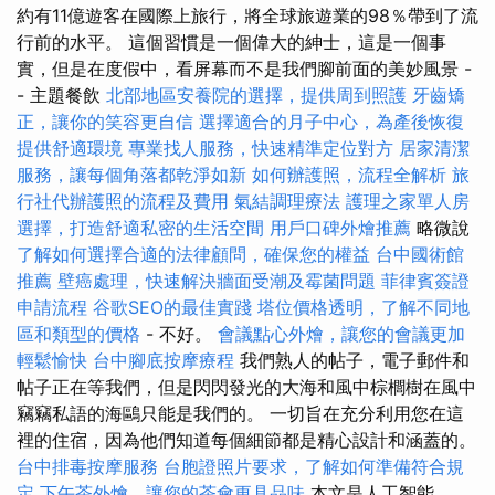
約有11億遊客在國際上旅行，將全球旅遊業的98％帶到了流
行前的水平。 這個習慣是一個偉大的紳士，這是一個事
實，但是在度假中，看屏幕而不是我們腳前面的美妙風景 -
- 主題餐飲
北部地區安養院的選擇，提供周到照護
牙齒矯
正，讓你的笑容更自信
選擇適合的月子中心，為產後恢復
提供舒適環境
專業找人服務，快速精準定位對方
居家清潔
服務，讓每個角落都乾淨如新
如何辦護照，流程全解析
旅
行社代辦護照的流程及費用
氣結調理療法
護理之家單人房
選擇，打造舒適私密的生活空間
用戶口碑外燴推薦
略微說
了解如何選擇合適的法律顧問，確保您的權益
台中國術館
推薦
壁癌處理，快速解決牆面受潮及霉菌問題
菲律賓簽證
申請流程
谷歌SEO的最佳實踐
塔位價格透明，了解不同地
區和類型的價格
- 不好。
會議點心外燴，讓您的會議更加
輕鬆愉快
台中腳底按摩療程
我們熟人的帖子，電子郵件和
帖子正在等我們，但是閃閃發光的大海和風中棕櫚樹在風中
竊竊私語的海鷗只能是我們的。 一切旨在充分利用您在這
裡的住宿，因為他們知道每個細節都是精心設計和涵蓋的。
台中排毒按摩服務
台胞證照片要求，了解如何準備符合規
定
下午茶外燴，讓您的茶會更具品味
本文是人工智能