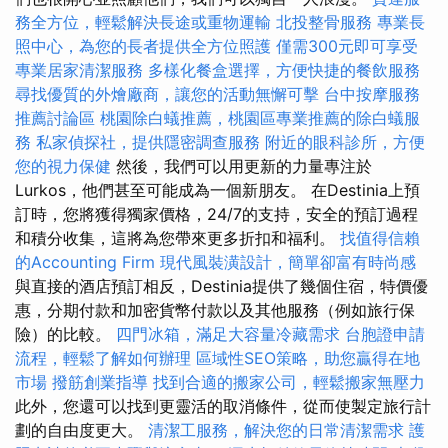
務全方位，輕鬆解決長途或重物運輸
北投整骨服務
專業長
照中心，為您的長者提供全方位照護
僅需300元即可享受
專業居家清潔服務
多樣化餐盒選擇，方便快捷的餐飲服務
尋找優質的外燴廠商，讓您的活動無懈可擊
台中按摩服務
推薦討論區
桃園除白蟻推薦，桃園區專業推薦的除白蟻服
務
私家偵探社，提供隱密調查服務
附近的眼科診所，方便
您的視力保健
然後，我們可以用更新的力量專注於
Lurkos，他們甚至可能成為一個新朋友。 在Destinia上預
訂時，您將獲得獨家價格，24/7的支持，安全的預訂過程
和積分收集，這將為您帶來更多折扣和福利。
找值得信賴
的Accounting Firm
現代風裝潢設計，簡單卻富有時尚感
與直接的酒店預訂相反，Destinia提供了幾個住宿，特價優
惠，分期付款和加密貨幣付款以及其他服務（例如旅行保
險）的比較。
四門冰箱，滿足大容量冷藏需求
台胞證申請
流程，輕鬆了解如何辦理
區域性SEO策略，助您贏得在地
市場
撥筋創業指導
找到合適的搬家公司，輕鬆搬家無壓力
此外，您還可以找到更靈活的取消條件，從而使製定旅行計
劃的自由度更大。
清潔工服務，解決您的日常清潔需求
護