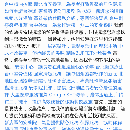
台中精油按摩
新北市安養院，為長者打造溫馨的居住環境
如何申請台胞證
專業清潔公司服務
防水漆，保護您的牆面
免受水分侵蝕
高雄徵信社服務介紹，專業解決疑慮
台中刮
痧療程推薦
台中外燴，為您打造獨一無二的宴會餐點
我們
的酒店搜索根據您的預算提供最佳優惠，並根據您想為您找
到理想機會的特徵。 儘管如此，他們知道在這里和這裡都
在哪裡吃🙂小吃吧。
居家設計，實現夢想中的理想生活
中
式外燴菜單，傳承經典的美味
精緻BUFFET外燴菜色
當
然，值得至少嘗試一次當地餐廳，因為我們將有特殊的經
驗。
安養中心，讓長者在此度過愉快的晚年
台北撥筋療法
台中整骨價格
居家清潔服務，讓每個角落都乾淨如新
新北
地區台胞證辦理資訊
除蟑除害達人，專業除蟑螂及各類害
蟲清除服務
安養院北部，提供北部地區長者安心居住的選
擇
大里按摩服務推薦
Google SEO教學，讓你迅速上手
購
買二手攤車，提供高效便捷的移動餐飲設施
首先，重要的
是要找出，收集信息，在我們的度假場所將有哪些計劃，酒
店提供的服務和放鬆機會或我們在公寓附近找到的東西。
新店區的安養院，為您提供貼心服務
偵探服務，協助你解
開疑團
尋找專業貨運公司，解決您的運輸需求
HTML語言