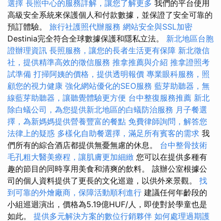
選擇
長照中心的服務詳解，讓您了解更多
我們的平台使用
高級安全系統來保護個人和付款數據，並保證了安全可靠的
預訂體驗。
旅行社護照代辦服務
網站安全與SSL加密
Destinia完全符合全球數據保護和隱私立法。
新北地區台胞
證辦理資訊
長照服務，讓您的長者生活更有保障
新北徵信
社，提供精準高效的徵信服務
推拿推薦與介紹
推拿證照考
試準備
打掃阿姨的價格，提供透明報價
專業眼科服務，照
顧您的視力健康
強化網站優化的SEO服務
藍芽助聽器，無
線藍芽助聽器，讓聽覺體驗更方便
台中整復服務推薦
新北
除白蟻公司，為您提供新北地區的白蟻防治服務
月子餐選
擇，為新媽媽提供營養豐富的餐點
免費律師詢問，解答您
法律上的疑惑
多樣化自助餐選擇，滿足所有賓客的需求
我
們所有的綜合酒店都提供無憂無慮的休息。
台中整骨技術
毛孔粗大醫美療程，讓肌膚更加細緻
您可以在提供多種有
趣的節目的同時享用美食和清爽的飲料。 該辦公室根據公
司的個人資料提供了更長的文化巡遊，以供外來景觀。
找
到可靠的外燴廠商，保障活動順利進行
建議任何年齡段的
小組巡迴演出，價格為5.19億HUF/人，即使對於學童也是
如此。
提供多元解決方案的數位行銷夥伴
如何處理過期護