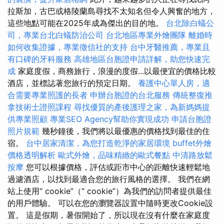
拉斯加，古巴或格陵蘭島尋找不太知名但令人興奮的地方，
這些地點可能在2025年成為傑出的目的地。
台北除白蟻公
司，專業台北白蟻防治公司
台北地區專業外燴團隊
離婚時
如何收集證據，專業徵信社的支持
台中牙醫推薦，專業且
有口碑的牙科服務
高雄地區台胞證申請詳解，助您快速完
成
家庭度假，商務旅行，浪漫的度假...以最便宜的價格比較
酒店，並標誌著您旅行的預定日期。
養護中心單人房，適
合需要專業照護的長者
申辦台胞證的台北服務
傳統整復推
拿技術士證照課程
尋找優質的產後護理之家，為新媽媽提
供專業照顧
專業SEO Agency幫助你實現成功
申請台胞證
照片規範
幾秒鐘後，我們將以最優惠的價格找到最佳的住
宿。
台中居家清潔，為您打造乾淨的家居環境
buffet外燴
價格透明解析
歐式外燴，品味精緻的歐式餐點
中清路放鬆
按摩
您可以根據價格，評估或距市中心的距離快速輕鬆地
過濾酒店，以找到最適合您的旅行風格的選擇。 我們在網
站上使用“ cookie”（“ cookie”）為我們的訪問者提供最佳
的用戶體驗。 可以在您的瀏覽器設置中隨時更改Cookie設
置。 這是假期，暑假開始了，所以現在沒有什麼在家庭度