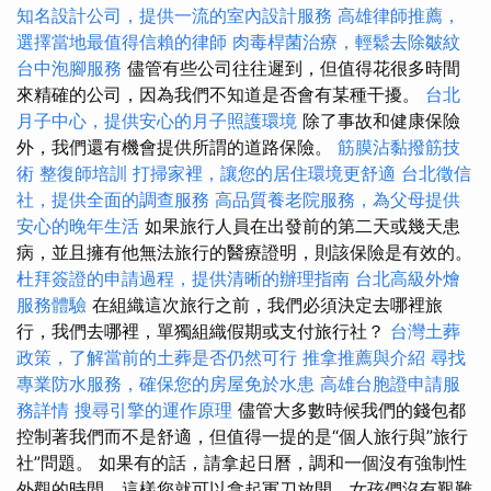
知名設計公司，提供一流的室內設計服務
高雄律師推薦，
選擇當地最值得信賴的律師
肉毒桿菌治療，輕鬆去除皺紋
台中泡腳服務
儘管有些公司往往遲到，但值得花很多時間
來精確的公司，因為我們不知道是否會有某種干擾。
台北
月子中心，提供安心的月子照護環境
除了事故和健康保險
外，我們還有機會提供所謂的道路保險。
筋膜沾黏撥筋技
術
整復師培訓
打掃家裡，讓您的居住環境更舒適
台北徵信
社，提供全面的調查服務
高品質養老院服務，為父母提供
安心的晚年生活
如果旅行人員在出發前的第二天或幾天患
病，並且擁有他無法旅行的醫療證明，則該保險是有效的。
杜拜簽證的申請過程，提供清晰的辦理指南
台北高級外燴
服務體驗
在組織這次旅行之前，我們必須決定去哪裡旅
行，我們去哪裡，單獨組織假期或支付旅行社？
台灣土葬
政策，了解當前的土葬是否仍然可行
推拿推薦與介紹
尋找
專業防水服務，確保您的房屋免於水患
高雄台胞證申請服
務詳情
搜尋引擎的運作原理
儘管大多數時候我們的錢包都
控制著我們而不是舒適，但值得一提的是“個人旅行與”旅行
社”問題。 如果有的話，請拿起日曆，調和一個沒有強制性
外觀的時間，這樣您就可以拿起軍刀放開，女孩們沒有艱難