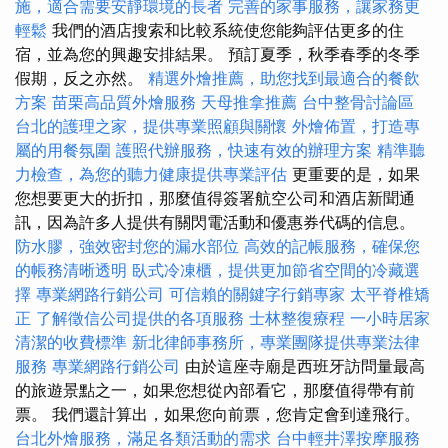
施，適合需要安靜環境的長者
完善的家事服務，讓家務更
輕鬆
我們的酒店搜索和比較系統使您能夠評估更多的住
宿，並為您的興趣安排結果。 預訂夏季，秋季春季的冬季
假期，反之亦然。
精選外燴推薦，助您找到最適合的餐飲
方案
苗栗高品質外燴服務
天母推拿推薦
台中整骨討論區
台北的護理之家，提供專業照顧與關懷
外燴佈置，打造專
屬的用餐氛圍
護照代辦服務，快速有效的辦理方案
精準聽
力檢查，為您的聽力健康提供專業評估
更重要的是，如果
您想要更大的折扣，那麼值得簽署航空公司和酒店新聞通
訊，因為許多人提供有關閃電活動和優惠券代碼的信息。
防水膠，強效密封您的漏水部位
高效的記帳服務，確保您
的帳務清晰透明
臥式冷凍櫃，提供更加節省空間的冷藏選
擇
專業網路行銷公司
可信賴的關鍵字行銷專家
太平脊椎矯
正
了解徵信公司提供的各項服務
士林整復療程
一小時居家
清潔的收費標準
新北律師事務所，專業團隊提供專業法律
服務
專業網路行銷公司
由於這座寺廟是西班牙訪問量最高
的旅遊景點之一，如果您想從內部看它，那麼值得帶有前
票。 我們還計算出，如果您向前票，您肯定會到達飛行。
台北外燴服務，滿足各類活動的需求
台中輕井澤按摩服務