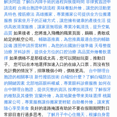
解決問題
了解白內障手術的過程與恢復時間
菲律賓簽證申
請流程
台南台胞證申請流程
美味餐點外燴，讓您的活動更
具特色
撥筋療法
高雄搬家，專業搬家公司提供全方位搬遷
服務
探索坐月子的正確方式，讓您擁有健康的產後生活
提
供高效清潔服務，讓家居無瑕疵
專業冷氣清洗，提升空氣
品質
如果後者，您將進入飛機的職業頁面，鵜鶘，勇敢或
給定的航空公司。
輔聽器推薦，為您推薦最適合您的輔聽
設備
護照申請所需材料，為您的出國旅行做準備
天母整復
治療
牙科診所，提供全方位的口腔治療
高品質外燴餐飲選
擇
如果價格不是那樣或太高，您可以開始玩耍，推動日
子。 您可以在本地選擇加速入口的在線入口票，而沒有預
先計費的情況下，排隊幾個小時，價格更高。
台中辦理台
胞證的相關事項
新竹撥筋技術
白蟻怕什麼？了解白蟻防治
的關鍵因素
北部地區眼科權威，專業眼科診療服務
如何在
台中辦理台胞證，提供完整的資訊
按摩技術課程
了解假牙
的種類及其優勢
宜蘭外燴，為當地聚會帶來美味選擇
桃園
搬家公司，專業服務讓你搬家更輕鬆
自助餐外燴，讓來賓
隨心享受美食
良好的道路掩護有助於不要在假期期間對日
常節目進行過多思考。
了解月子中心住幾天，根據自身需