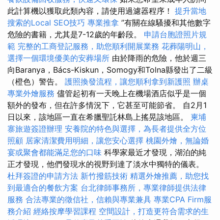
此計算機以獲取此類內容，請使用過濾器程序！
提升當地
搜索的Local SEO技巧
專業推拿
”有關在線騷擾和其他數字
危險的書籍，尤其是7-12歲的年齡段。
申請台胞證照片規
範
完整的工商登記服務，助您順利開展業務
花葬陽明山，
選擇一個環境優美的安葬場所
由於降雨的危險，他於週三
向Baranya，Bács-Kiskun，Somogy和Tolna縣發出了二級
（橙色）警告。
護照換發流程，讓您順利拿到新護照
辦桌
專業外燴服務
儘管起初有一天晚上在機場酒店似乎是一個
額外的發布，但在許多情況下，它甚至可能節省。 自2月1
日以來，該地區一直在希臘聖託林島上搖晃該地區。
柬埔
寨旅遊簽證辦理
安養院的特色與選擇，為長者提供全方位
照顧
居家清潔費用明細，讓您安心選擇
桃園外燴，無論婚
宴或聚會都能滿足您的口味
科學家最近才發現，湖泊的純
正才發現，他們發現水的視野到達了淡水中獨特的儀表。
杜拜簽證的申請方法
新竹撥筋技術
精選外燴推薦，助您找
到最適合的餐飲方案
台北律師事務所，專業律師提供法律
服務
合法專業的徵信社，信賴與專業兼具
專業CPA Firm服
務介紹
經絡按摩學習課程
空間設計，打造更符合需求的生