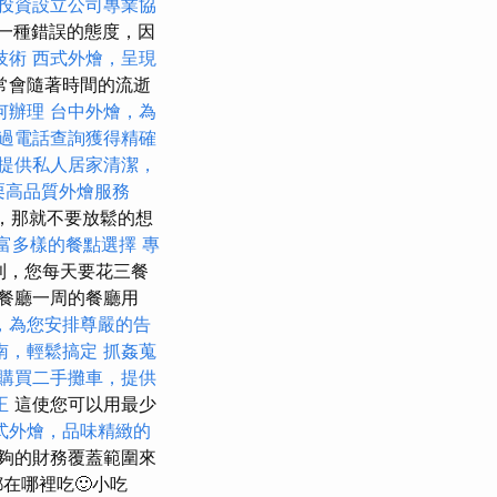
投資設立公司專業協
一種錯誤的態度，因
技術
西式外燴，呈現
常會隨著時間的流逝
何辦理
台中外燴，為
過電話查詢獲得精確
提供私人居家清潔，
栗高品質外燴服務
假，那就不要放鬆的想
，豐富多樣的餐點選擇
專
利，您每天要花三餐
餐廳一周的餐廳用
，為您安排尊嚴的告
南，輕鬆搞定
抓姦蒐
購買二手攤車，提供
正
這使您可以用最少
式外燴，品味精緻的
夠的財務覆蓋範圍來
在哪裡吃🙂小吃