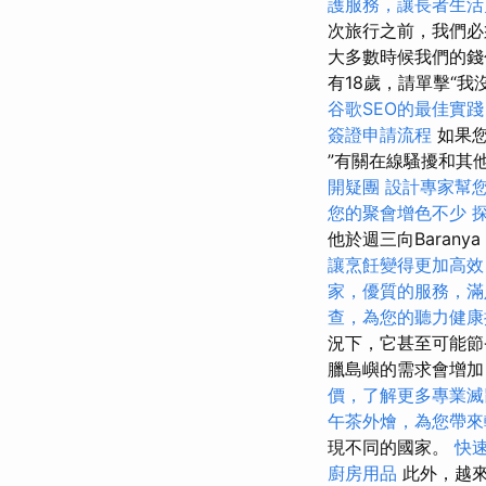
護服務，讓長者生活
次旅行之前，我們必
大多數時候我們的錢
有18歲，請單擊“我
谷歌SEO的最佳實踐
簽證申請流程
如果您
”有關在線騷擾和其
開疑團
設計專家幫
您的聚會增色不少
他於週三向Baranya
讓烹飪變得更加高效
家，優質的服務，滿
查，為您的聽力健康
況下，它甚至可能節
臘島嶼的需求會增
價，了解更多專業滅
午茶外燴，為您帶來
現不同的國家。
快
廚房用品
此外，越來