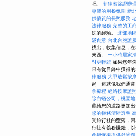
吧。
菲律賓簽證辦
專屬的用餐氛圍
新
供優質的長照服務
法律服務
完整的工
殊的經驗。
北部地
滿創意
台北台胞證
找出，收集信息，在
東西。
一小時居家
對更輕鬆
如果您年滿
只有從目錄中獲得
律服務
大甲放鬆按
起，這就像我們通
拿療程
經絡按摩證
除白蟻公司，桃園地
薦給您的道路更加
您的帳務清晰透明
受旅行社的墮落，因
行社有義務賺錢，
產後恢復提供舒適環