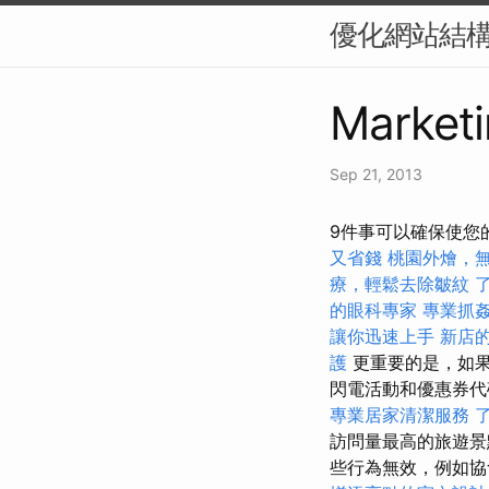
優化網站結構
Marketi
Sep 21, 2013
9件事可以確保使您
又省錢
桃園外燴，
療，輕鬆去除皺紋
的眼科專家
專業抓
讓你迅速上手
新店
護
更重要的是，如果
閃電活動和優惠券
專業居家清潔服務
訪問量最高的旅遊景
些行為無效，例如協