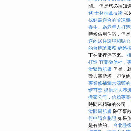
國。 但是您必須知
務
士林推拿技術
如
找到最適合的冷凍櫃
養生，為老年人打造
時候佔用住宿，但
適的居住環境和貼心
的台胞證服務
經絡
下在哪裡停下來。
打造
宜蘭徵信社，
滑緊緻肌膚
但是，就
歡去塞斯塔，即使他
專業修補漏水源頭的
懈可擊
提供老人養
搬家公司，信賴專業
時間來精確的公司，
滑眼周肌膚
除了事故
何申請台胞證
如果旅
是有效的。
台北整