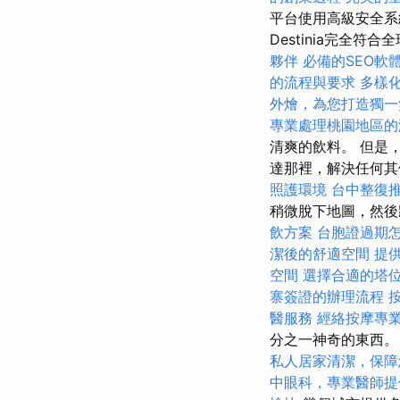
平台使用高級安全系
Destinia完全
夥伴
必備的SEO軟
的流程與要求
多樣
外燴，為您打造獨一
專業處理桃園地區的
清爽的飲料。 但是
達那裡，解決任何
照護環境
台中整復
稍微脫下地圖，然後
飲方案
台胞證過期
潔後的舒適空間
提
空間
選擇合適的塔
寨簽證的辦理流程
醫服務
經絡按摩專
分之一神奇的東西。
私人居家清潔，保障
中眼科，專業醫師提