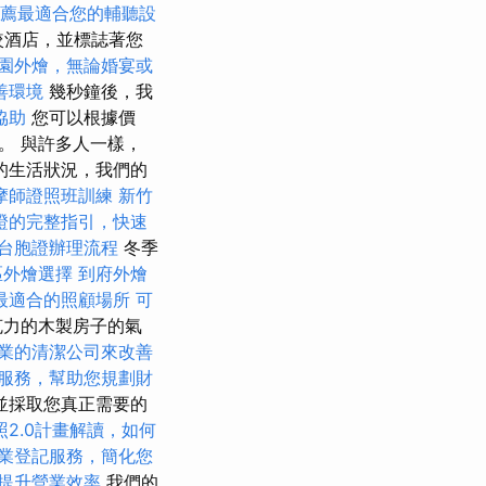
薦最適合您的輔聽設
較酒店，並標誌著您
園外燴，無論婚宴或
善環境
幾秒鐘後，我
協助
您可以根據價
。 與許多人一樣，
的生活狀況，我們的
摩師證照班訓練
新竹
證的完整指引，快速
台胞證辦理流程
冬季
區外燴選擇
到府外燴
最適合的照顧場所
可
克力的木製房子的氣
業的清潔公司來改善
服務，幫助您規劃財
並採取您真正需要的
照2.0計畫解讀，如何
業登記服務，簡化您
提升營業效率
我們的