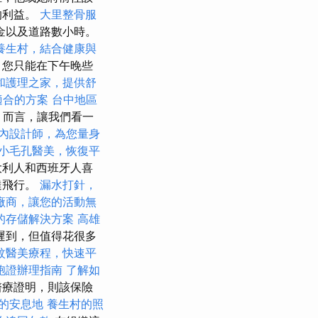
的利益。
大里整骨服
金以及道路數小時。
養生村，結合健康與
，您只能在下午晚些
和護理之家，提供舒
適合的方案
台中地區
n）而言，讓我們看一
內設計師，為您量身
小毛孔醫美，恢復平
大利人和西班牙人喜
達飛行。
漏水打針，
廠商，讓您的活動無
的存儲解決方案
高雄
遲到，但值得花很多
紋醫美療程，快速平
胞證辦理指南
了解如
醫療證明，則該保險
的安息地
養生村的照