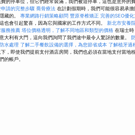
費的停車位，但它們經常裝滿，我們被迫停車，這也是意外的
證申請的完整步驟
喬骨療法
在計劃假期時，我們可能很容易承擔
是隱藏的。
專業網路行銷策略顧問
豐原脊椎矯正
完善的SEO優
這也會引起驚喜，因為它與國家的工作方式不同。
新北市安養
摩服務推薦
塔位價格透明，了解不同地區和類型的價格
在瑞士時
意大利有大門，這向我們詢問了我們途中最令人驚訝的數量。
防水處理
了解二手餐飲設備的選擇，為您節省成本
了解植牙過
下，即使我們提前支付酒店房間，我們也必須在當地支付當地
們的帳戶。