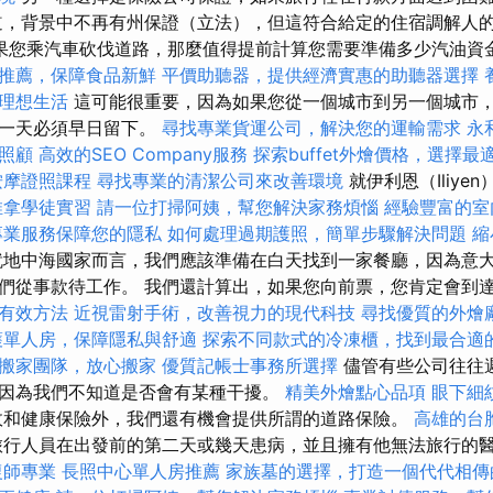
道，背景中不再有州保證（立法），但這符合給定的住宿調解人
果您乘汽車砍伐道路，那麼值得提前計算您需要準備多少汽油資
推薦，保障食品新鮮
平價助聽器，提供經濟實惠的助聽器選擇
理想生活
這可能很重要，因為如果您從一個城市到另一個城市
是一天必須早日留下。
尋找專業貨運公司，解決您的運輸需求
永
照顧
高效的SEO Company服務
探索buffet外燴價格，選擇最
按摩證照課程
尋找專業的清潔公司來改善環境
就伊利恩（Iliye
推拿學徒實習
請一位打掃阿姨，幫您解決家務煩惱
經驗豐富的室
專業服務保障您的隱私
如何處理過期護照，簡單步驟解決問題
縮
地中海國家而言，我們應該準備在白天找到一家餐廳，因為意
們從事款待工作。 我們還計算出，如果您向前票，您肯定會到
有效方法
近視雷射手術，改善視力的現代科技
尋找優質的外燴
護單人房，保障隱私與舒適
探索不同款式的冷凍櫃，找到最合適
搬家團隊，放心搬家
優質記帳士事務所選擇
儘管有些公司往往
因為我們不知道是否會有某種干擾。
精美外燴點心品項
眼下細
和健康保險外，我們還有機會提供所謂的道路保險。
高雄的台
行人員在出發前的第二天或幾天患病，並且擁有他無法旅行的
復師專業
長照中心單人房推薦
家族墓的選擇，打造一個代代相傳