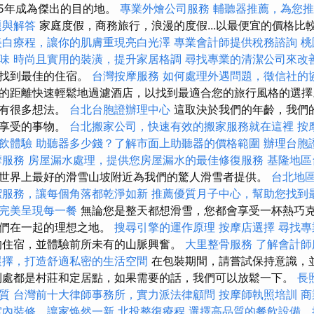
25年成為傑出的目的地。
專業外燴公司服務
輔聽器推薦，為您推
題與解答
家庭度假，商務旅行，浪漫的度假...以最便宜的價格比
美白療程，讓你的肌膚重現亮白光澤
專業會計師提供稅務諮詢
桃
味
時尚且實用的裝潢，提升家居格調
尋找專業的清潔公司來改
格找到最佳的住宿。
台灣按摩服務
如何處理外遇問題，徵信社的
的距離快速輕鬆地過濾酒店，以找到最適合您的旅行風格的選擇
期有很多想法。
台北台胞證辦理中心
這取決於我們的年齡，我們
所享受的事物。
台北搬家公司，快速有效的搬家服務就在這裡
按
飲體驗
助聽器多少錢？了解市面上助聽器的價格範圍
辦理台胞
摩服務
房屋漏水處理，提供您房屋漏水的最佳修復服務
基隆地區
世界上最好的滑雪山坡附近為我們的驚人滑雪者提供。
台北地
潔服務，讓每個角落都乾淨如新
推薦優質月子中心，幫助您找到
完美呈現每一餐
無論您是整天都想滑雪，您都會享受一杯熱巧
我們在一起的理想之地。
搜尋引擎的運作原理
按摩店選擇
尋找專
的住宿，並體驗前所未有的山脈興奮。
大里整骨服務
了解會計師
選擇，打造舒適私密的生活空間
在包裝期間，請嘗試保持意識，
到處都是村莊和定居點，如果需要的話，我們可以放鬆一下。
長
質
台灣前十大律師事務所，實力派法律顧問
按摩師執照培訓
商
室內裝修，讓家焕然一新
北投整復療程
選擇高品質的餐飲設備，