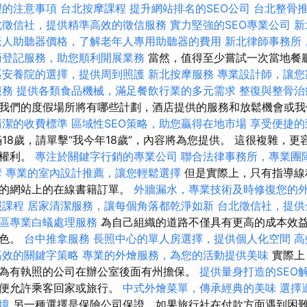
理的注意事項
台北按摩課程
提升網站排名的SEO公司
台北整骨
北徵信社，提供精準高效的徵信服務
實力堅強的SEO專業公司
新
老人助聽器價格，了解老年人專用助聽器的費用
新北律師事務所
商登記服務，助您順利開展業務
當然，值得至少嘗試一次當地餐
區安養院的選擇，提供周到照護
新北按摩服務
專業設計師，讓您
服務
提供各類食品機械，滿足餐飲行業的多元需求
整復與整骨治
我們的度假場所將有哪些計劃，酒店提供的服務和放鬆機會或我
清潔的收費標準
區域性SEO策略，助您贏得在地市場
享受便捷的
18歲，請單擊“我今年18歲”，內容將為您提供。 這很複雜，
的權利。
專注於關鍵字行銷的專業公司
聯合法律事務所，專業團
摩
專業的室內設計推薦，讓您輕鬆選擇
但是實際上，只有指導線
常的網站上的在線書籍訂單。
外牆漏水，專業技術及時修復您的
照課程
居家清潔服務，讓每個角落都乾淨如新
台北徵信社，提供
區專業白蟻處理服務
為自己組織的道路不僅具有更高的成本效
出色。
台中推拿服務
長照中心的單人房選擇，提供個人化空間
高
高效的關鍵字策略
專業的外燴服務，為您的活動提供美味
實際上
為有執照的公司在辦公室後面有州擔保。
提供量身打造的SEO
以便允許乘客回家或旅行。
中式外燴菜單，傳承經典的美味
選擇
境
另一種選擇是保險公司保證，如果旅行社在付款方面遇到困