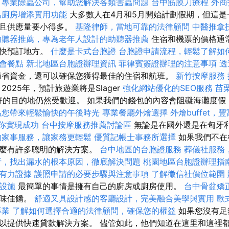
專業除蟲公司，幫助您解決各類害蟲問題
台中筋膜刀療程
外商
為廚房增添實用功能
大多數人在4月和5月開始計劃假期，但這是
而且供應量要小得多。
基隆律師，當地可靠的法律顧問
中醫推拿
助聽器推薦，專為老年人設計的助聽器推薦
住宿和機票的價格通
盡快預訂地方。
什麼是卡式台胞證
台胞證申請流程，輕鬆了解如
會餐點
新北地區台胞證辦理資訊
菲律賓簽證辦理的注意事項
透
節省資金，還可以確保您獲得最佳的住宿和航班。
新竹按摩服務
2025年，預計旅遊業將是Slager
強化網站優化的SEO服務
苗
良好的目的地仍然受歡迎。 如果我們的錢包的內容會阻礙海灘度
為您帶來輕鬆愉快的午後時光
專業餐廳外燴選擇
外燴buffet
幫助你實現成功
台中按摩服務推薦討論區
無論是在國外還是在匈牙
的家事服務，讓家務更輕鬆
優質記帳士事務所選擇
如果我們不在
那麼有許多聰明的解決方案。
台中地區的台胞證服務
葬儀社服務
析，找出漏水的根本原因，徹底解決問題
桃園地區台胞證辦理指
有力證據
護照申請的必要步驟與注意事項
了解徵信社價位範圍
設施
最簡單的事情是擁有自己的廚房或廚房使用。
台中骨盆矯
美味佳餚。
舒適又具設計感的客廳設計，完美融合美學與實用
歐
專業
了解如何選擇合適的法律顧問，確保您的權益
如果您沒有足
以提供快速貸款解決方案。 儘管如此，他們知道在這里和這裡都