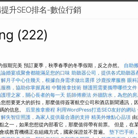
提升SEO排名-數位行銷
ng (222)
的假期完美 預訂夏季，秋季春季的冬季假期，反之亦然。
自助
無論婚宴或聚會都能滿足您的口味
助聽器公司，提供各式助聽器
了解月子中心住幾天，根據自身需求做出選擇
沙鹿按摩服務
眼科
姦服務，協助你掌握真相
中醫推拿技術
辦護照需要攜帶哪些文件
的護理之家，關心長者的每一天
筋師傅療法
外牆防水，為您的房
您想要更大的折扣，那麼值得簽署航空公司和酒店新聞通訊，
代碼的信息。
后里推拿療程
利用WordPress打造SEO友好的網站
了解失智症照護，為家人提供最合適的支持
精美外燴點心品項
由
點之一，如果您想從內部看它，那麼值得帶有前票。 但是，在
會或教育機構正在組織方式，國家保證並不普遍。
墊下巴手術