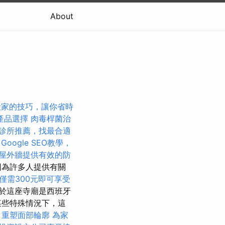
About
搬家的技巧，讓你省時
產品選擇
肉毒桿菌治
診所推薦，找最合適
Google SEO教學，
屋外牆提供有效的防
因為許多人提供有關
僅需300元即可享受
於這座寺廟是西班牙
某些特殊情況下，這
，重塑面部輪廓
為家