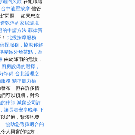
你追回欠款
在組織這
？
台中油壓按摩
儘管
”問題。 如果您沒
打造乾淨的家居環境
證的申請方法
菲律賓
序！
北投按摩服務
偵探服務，協助你解
供精緻外燴茶點，為
持
由於降雨的危險，
。
廚房設備的選擇，
好準備
台北護理之
的服務
精準聽力檢
的發布，但在許多情
我們可以預期，對希
賴的律師
滅鼠公司評
，讓長者安享晚年
下
可以舒適，緊湊地發
紹，協助您選擇適合的
但令人興奮的地方，