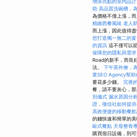
增添亮點的室內設計
助
高品質洗碗槽，
為價格不僅上漲，
精緻西餐風味
老人
而上漲，因此值得
您打造獨一無二的宴
的資訊
這不僅可以
保障您的隱私與需求
Road的新手，而
法。
下午茶外燴，
業SEO Agency
要花多少錢。
完善
餐，請不要灰心，
別儀式
漏水原因分
證，徵信社如何提供
高效便捷的移動餐飲
的錢快速和簡單的
歐式餐點
天母整骨
購買假日設備，則可