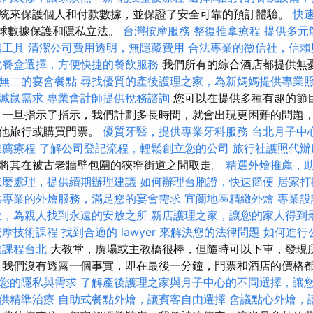
統來保護個人和付款數據，並保證了安全可靠的預訂體驗。
快
符合全球數據保護和隱私立法。
台灣按摩服務
整復推拿療程
提供多元
體工具
清潔公司費用透明，無隱藏費用
合法專業的徵信社，信賴
化餐盒選擇，方便快捷的餐飲服務
我們所有的綜合酒店都提供無
無二的宴會餐點
尋找優質的產後護理之家，為新媽媽提供專業
滅鼠需求
專業會計師提供稅務諮詢
您可以在提供多種有趣的節
，一旦指示了指示，我們計劃多長時間，就會出現更困難的問題
其他旅行或購買門票。
優質牙醫，提供專業牙科服務
台北月子中
推薦療程
了解公司登記流程，輕鬆創立您的公司
旅行社護照代辦
將其在被古老牆壁包圍的狹窄街道之間取走。
精選外燴推薦，
怎麼處理，提供續期辦理建議
如何辦理台胞證，快速簡便
居家打
供專業的外燴服務，滿足您的宴會需求
宜蘭地區精緻外燴
專業設
位，為親人找到永遠的安放之所
新店護理之家，讓您的家人得到
按摩技術課程
找到合適的 lawyer 來解決您的法律問題
如何進行
業課程台北
大教堂，廣場或主教橋很棒，但隨時可以下車，發現
 我們沒有透露一個事實，即在最後一分鐘，門票和酒店的價格
您的隱私與需求
了解產後護理之家與月子中心的不同選擇，讓
供精準治療
自助式餐點外燴，讓賓客自由選擇
會議點心外燴，