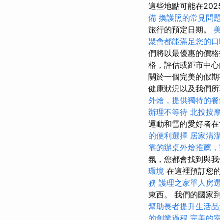
這些地點可能在20
備
換護照的常見問
旅行的預定日期。
聚會都能滿足您的口
們將以最優惠的價
格，評估或距市中心
關於一個完美的假
健康狀況以及我們
外燴，提供獨特的餐
辦理不等待
北投按
運動和雪的愛好者在
的便利選擇
居家清
靠的辦桌外燴推薦，
氛，您都會找到與
環境
在這裡預訂您
務
護理之家單人房
東西。 我們的國家
幫助長者提升生活品
的創業過程
完美的