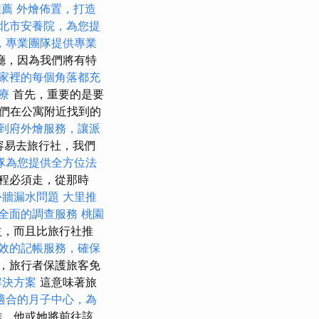
推薦
外燴佈置，打造
北市安養院，為您提
，專業團隊提供專業
廳，因為我們將有特
家裡的每個角落都充
療
首先，重要的是要
們在公寓附近找到的
到府外燴服務，讓派
更容易去旅行社，我們
隊為您提供全方位法
程必須走，從那時
外牆漏水問題
大里推
全面的調查服務
桃園
益，而且比旅行社推
效的記帳服務，確保
，旅行者保護旅客免
解決方案
這意味著旅
適合的月子中心，為
難，他或她將前往該