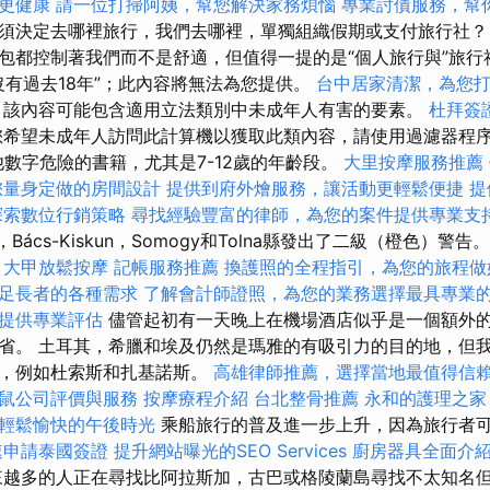
更健康
請一位打掃阿姨，幫您解決家務煩惱
專業討債服務，幫
須決定去哪裡旅行，我們去哪裡，單獨組織假期或支付旅行社
包都控制著我們而不是舒適，但值得一提的是“個人旅行與”旅行社
沒有過去18年”；此內容將無法為您提供。
台中居家清潔，為您
該內容可能包含適用立法類別中未成年人有害的要素。
杜拜簽
希望未成年人訪問此計算機以獲取此類內容，請使用過濾器程
他數字危險的書籍，尤其是7-12歲的年齡段。
大里按摩服務推薦
您量身定做的房間設計
提供到府外燴服務，讓活動更輕鬆便捷
提
探索數位行銷策略
尋找經驗豐富的律師，為您的案件提供專業支
，Bács-Kiskun，Somogy和Tolna縣發出了二級（橙色）警告
大甲放鬆按摩
記帳服務推薦
換護照的全程指引，為您的旅程做
足長者的各種需求
了解會計師證照，為您的業務選擇最具專業
提供專業評估
儘管起初有一天晚上在機場酒店似乎是一個額外
省。 土耳其，希臘和埃及仍然是瑪雅的有吸引力的目的地，但
加，例如杜索斯和扎基諾斯。
高雄律師推薦，選擇當地最值得信
鼠公司評價與服務
按摩療程介紹
台北整骨推薦
永和的護理之家
輕鬆愉快的午後時光
乘船旅行的普及進一步上升，因為旅行者
速申請泰國簽證
提升網站曝光的SEO Services
廚房器具全面介
越多的人正在尋找比阿拉斯加，古巴或格陵蘭島尋找不太知名