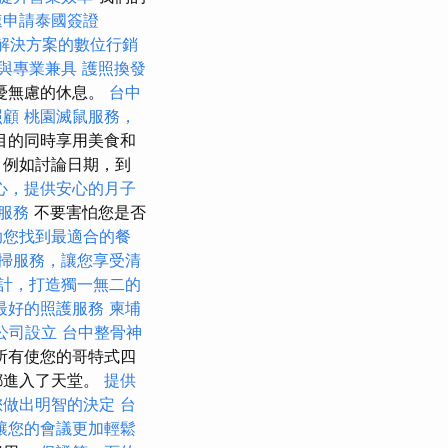
速申請泰國簽證
解決方案的數位行銷
與專業兼具
護照換發
憂無慮的休息。
台中
照顧
桃園滅鼠服務，
目的同時享用美食和
，例如討論日期，到
心，提供安心的月子
服務
不要害怕您是否
助您找到最適合的餐
掃服務，讓您享受清
計，打造獨一無二的
最好的照護服務
柬埔
公司設立
台中整骨神
所有使您的哥特式四
都進入了天堂。
提供
您做出明智的決定
台
讓您的會議更加輕鬆