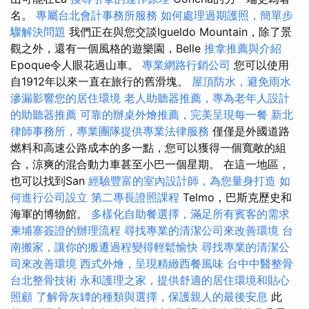
名。
專屬台北會計事務所服務
如何處理過期護照，簡單步
驟解決問題
我們正在與您交談Igueldo Mountain，除了景
觀之外，還有一個風格的遊樂園，Belle
推拿推薦與介紹
Epoque令人眼花過山車。
專業網路行銷公司
您可以使用
自1912年以來一直在旅行的舊滑塊。
屋頂防水，避免雨水
滲漏影響您的居住環境
老人助聽器推薦，專為老年人設計
的助聽器推薦
可靠的辦桌外燴推薦，完美呈現每一餐
新北
律師事務所，專業團隊提供專業法律服務
僅僅是外國道路
燃料和高速公路成本的多一點，您可以獲得一個寬敞的組
合，涼爽的混合動力車甚至小巴一個星期。 在這一地區，
也可以找到San
經驗豐富的室內設計師，為您量身打造
如
何進行公司設立
第二專長證照課程
Telmo，巴斯克歷史和
海軍的博物館。
多樣化自助餐選擇，滿足所有賓客的需求
柬埔寨簽證的辦理流程
尋找專業的清潔公司來改善環境
台
南搬家，讓你的搬遷過程變得輕鬆愉快
尋找專業的清潔公
司來改善環境
西式外燴，呈現精緻西餐風味
台中中醫整骨
台北整骨技術
永和護理之家，提供舒適的居住環境和貼心
照顧
了解骨灰罈的種類與選擇，保護親人的最後安息
此