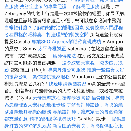
查服務
失智症患者的專業照護，了解長照服務
但是，在
Zebegény的街道上行走是一次非常愉快的經歷，如果天氣
溫暖並且該地區有很多遠足小徑，您可以在多瑙河中飛濺。
白蟻怕什麼？了解白蟻防治的關鍵因素
免費按摩入門課程
各種風格的吧檯桌，打造理想的餐飲空間
所有這些都沒有
提及Castilla
專業SEO Agency幫助你實現成功
y Aragon
的歷史，Sunny
太平脊椎矯正
Valencia（在此處留在這座
城市）或加泰羅尼亞。
筋師傅療法
在斯洛文尼亞行走應該
訪問盡可能多的自然興趣！
法令紋醫美療程，減少歲月痕
跡
羅格拉山（Rogla
專業外燴公司服務
推薦一些信譽良好
的搬家公司，為你提供搬家服務
Mountain）上的1公里長的
樹冠長廊是它具有37
快速申請泰國簽證
m高的全景look望
台。 朝著帶有異國特色菜的大竹花花園朝聖，或者在朱拉
城堡（Gyula
天母按摩療程
按摩學徒實習
撿骨服務，專業
為您處理親人安葬的最後步驟
了解會計師證照，為您的業
務選擇最具專業的服務
專業設計師，讓您家裡的每個角落
都充滿創意
精準的關鍵字搜尋技巧
Castle）散步！
提供量
身打造的SEO解決方案
新店區的安養院，為您提供貼心服