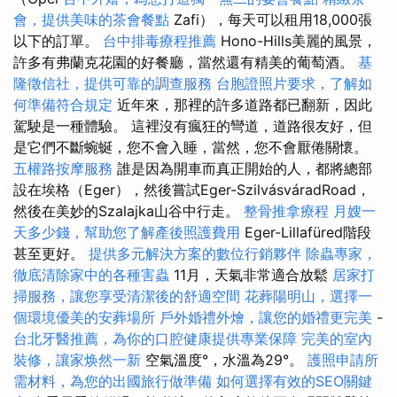
會，提供美味的茶會餐點
Zafi），每天可以租用18,000張
以下的訂單。
台中排毒療程推薦
Hono-Hills美麗的風景，
許多有弗蘭克花園的好餐廳，當然還有精美的葡萄酒。
基
隆徵信社，提供可靠的調查服務
台胞證照片要求，了解如
何準備符合規定
近年來，那裡的許多道路都已翻新，因此
駕駛是一種體驗。 這裡沒有瘋狂的彎道，道路很友好，但
是它們不斷蜿蜒，您不會入睡，當然，您不會厭倦關懷。
五權路按摩服務
誰是因為開車而真正開始的人，都將總部
設在埃格（Eger），然後嘗試Eger-SzilvásváradRoad，
然後在美妙的Szalajka山谷中行走。
整骨推拿療程
月嫂一
天多少錢，幫助您了解產後照護費用
Eger-Lillafüred階段
甚至更好。
提供多元解決方案的數位行銷夥伴
除蟲專家，
徹底清除家中的各種害蟲
11月，天氣非常適合放鬆
居家打
掃服務，讓您享受清潔後的舒適空間
花葬陽明山，選擇一
個環境優美的安葬場所
戶外婚禮外燴，讓您的婚禮更完美
-
台北牙醫推薦，為你的口腔健康提供專業保障
完美的室內
裝修，讓家焕然一新
空氣溫度°，水溫為29°。
護照申請所
需材料，為您的出國旅行做準備
如何選擇有效的SEO關鍵