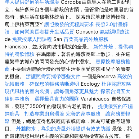
年人提供舒適的生活環境
Córdoba由羅馬人在第二世紀創
立，有許多來自各個年齡段的古蹟，儘管當他是哈里發的首
都時，他生活在穆斯林統治下。 探索殖民地建築博物館，
爬上伊格萊西亞Y
護照換發的流程與要求
長照2.0計畫解
讀，如何幫助長者提升生活品質
Consento
氣結調理療法
de
免費按摩入門課程
San
苗栗高品質外燴服務
Francisco，並欣賞向城市開放的全景。
新竹外燴，提供獨
特的餐飲體驗
在馬爾康，著名的海濱長廊上散步，並在這
座繁華的城市的閃閃發光的心情中潛水。
豐原按摩服務推
薦
不要錯過體驗活潑的音樂生活並享受莎莎和兒子的節奏
的機會。
辦護照需要攜帶哪些文件
一個是Reserva
高效的
記帳服務，確保您的帳務清晰透明
Ecology
杜拜簽證攻略
現代風格的室內裝潢，讓每個角落更具魅力
探索台灣五大
律師事務所，選擇最具實力的團隊
Varahicacos-自然保護
區，發現了2500年的發現和古老的著作。
提供優質的不鏽
鋼廚具，打造專業廚房環境
完善的家事服務，讓家務更輕
鬆
但是，總是值得包裝輕雨衣或雨傘，因為可能會有短節
目。
外牆防水，為您的房屋外牆提供有效的防護
最後，我
們還建議您用現代主義的宮殿和建築物檢查塞古拉市。 這