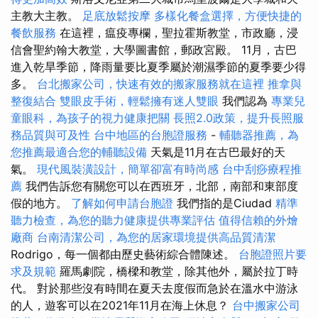
主教大主教。
足底放鬆按摩
多樣化餐盒選擇，方便快捷的
餐飲服務
在這裡，瘟疫專欄，聖拉霍斯教堂，市政廳，浸
信會聖約翰大教堂，大學圖書館，郵政宮殿。 11月，古巴
進入乾旱季節，降雨量要比夏季屬於潮濕季節的夏季要少得
多。
台北搬家公司，快速有效的搬家服務就在這裡
推拿與
整復結合
雙眼皮手術，輕鬆擁有迷人雙眼
我們認為
專業兒
童眼科，為孩子的視力健康把關
長照2.0政策，提升長照服
務品質與可及性
台中地區的台胞證服務
-
輔聽器推薦，為
您推薦最適合您的輔聽設備
天氣是11月在古巴最好的天
氣。
現代風裝潢設計，簡單卻富有時尚感
台中刮痧療程推
薦
我們告訴您有關您可以在西班牙，北部，南部和東部度
假的地方。
了解如何申請台胞證
我們指的是Ciudad
精準
聽力檢查，為您的聽力健康提供專業評估
值得信賴的外燴
廠商
台南清潔公司，為您的居家環境提供高品質清潔
Rodrigo，每一個都由歷史藝術綜合體陳述。
台胞證照片要
求及規範
羅馬劇院，橋樑和教堂，除其他外，屬於拉丁時
代。 對於那些沒有時間在夏天去度假而急於在溫水中游泳
的人，遊客可以在2021年11月在海上休息？
台中搬家公司