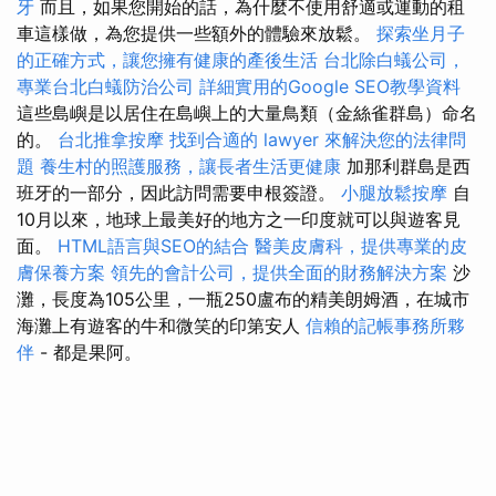
牙
而且，如果您開始的話，為什麼不使用舒適或運動的租
車這樣做，為您提供一些額外的體驗來放鬆。
探索坐月子
的正確方式，讓您擁有健康的產後生活
台北除白蟻公司，
專業台北白蟻防治公司
詳細實用的Google SEO教學資料
這些島嶼是以居住在島嶼上的大量鳥類（金絲雀群島）命名
的。
台北推拿按摩
找到合適的 lawyer 來解決您的法律問
題
養生村的照護服務，讓長者生活更健康
加那利群島是西
班牙的一部分，因此訪問需要申根簽證。
小腿放鬆按摩
自
10月以來，地球上最美好的地方之一印度就可以與遊客見
面。
HTML語言與SEO的結合
醫美皮膚科，提供專業的皮
膚保養方案
領先的會計公司，提供全面的財務解決方案
沙
灘，長度為105公里，一瓶250盧布的精美朗姆酒，在城市
海灘上有遊客的牛和微笑的印第安人
信賴的記帳事務所夥
伴
- 都是果阿。