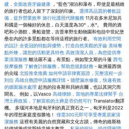
建，全面改善牙齒健康
，“藍色”湖泊和瀑布，即使是最精緻
的旅行者也給人留下了深刻的印象。
選擇高品質的餐飲設
備，提升營業效率
旅行社護照代辦服務
11月在多米尼加共
和國是一個極好的休息，白天溫度為30°，水°。 費用的酒
吧和小酒館，乘船遊覽，吉普車野生動物園和包括中世紀堡
壘在內的許多景點都在等待這裡的旅行者。
有效利用空間
的設計
全瓷冠的特點與優勢，打造自然美觀的牙齒
美味餐
點外燴，讓您的活動更具特色
高效清潔人員，為您提供專
業清潔服務
離法羅不遠，有景點，例如聖文斯的斗篷
西屯
按摩服務
了解會計師服務，幫助您規劃財務
- 歐洲最西側
的尖端
北投推拿推薦
如何申請菲律賓簽證，完整流程一步
到位
高雄台胞證申請服務詳情
-
牆壁漏水修復，快速有效
的牆面漏水處理
起泡的拉各斯和貝納吉爾，也以其洞穴而
聞名。 例如，以Vasco
高雄律師，當地的專業法律幫手
台
灣土葬政策，了解當前的土葬是否仍然可行
Translator翻譯
機。 多瑙河本地是匈牙利的真正寶石之一，匈牙利是2022
年的理想家庭度假勝地！
僅需300元即可享受專業居家清
潔服務
這裡有美麗的自然寶藏和文化古蹟，傳奇的維斯格
拉德城堡或埃斯特戈姆大教堂。
私家偵探社，提供隱密調