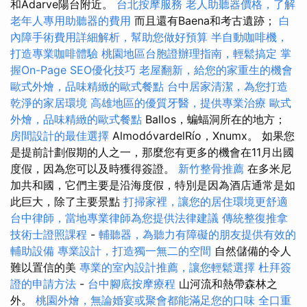
和Adarve陽台附近。
台北按摩服務
老人助聽器價格，了解
老年人專用助聽器的費用
而且還有Baena和考古遺跡；
白
內障手術費用詳細解析，幫助您做好預算
半自動咖啡機，
打造專業咖啡體驗
桃園地區台胞證辦理指南，輕鬆搞定
掌
握On-Page SEO優化技巧
老屋翻新，給您的家重生的機會
歐式外燴，品味精緻的歐式餐點
台中居家清潔，為您打造
乾淨的家居環境
高雄地區的優質牙醫，提供專業治療
歐式
外燴，品味精緻的歐式餐點
Ballos，蝙蝠洞所在的地方；
房間設計的最佳選擇
AlmodóvardelRío，Xnumx。 如果您
是提前計劃假期的人之一，那麼您有更多的機會在11月出國
度假，因為您可以及時獲得簽證。
新竹整骨推薦
在多米尼
加共和國，它們主要是沿海度假，特別是因為酒店通常是如
此巨大，除了主要景點
打掃家裡，讓您的居住環境更舒適
台中律師，當地專業律師為您提供法律建議
傳統整復推拿
技術士證照課程
-
輔聽器，為聽力有障礙的朋友提供有效的
輔助設備
專業設計，打造獨一無二的空間
自然儲備的令人
難以置信的美
專業的室內設計推薦，讓您輕鬆選擇
杜拜簽
證的申請方法
-
台中腳底按摩療程
山河流和熱帶森林之
外。
桃園外燴，無論婚宴或聚會都能滿足您的口味
全口重