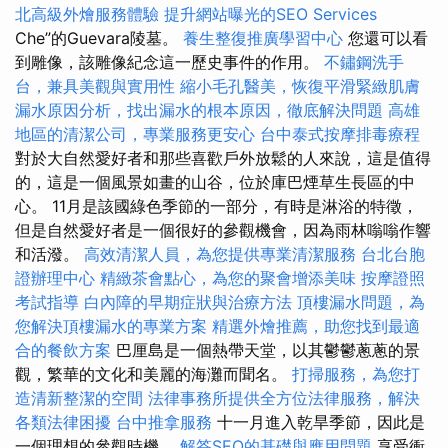
北高級外燴服務體驗
提升網站曝光的SEO Services
Che”的Guevara陵墓。
養生整復推廣學習中心
您還可以看
到雕像，該雕像紀念這一歷史事件的作用。
不鏽鋼洗手
台，兼具美觀與實用性
縮小毛孔醫美，恢復平滑緊緻肌膚
漏水原因分析，找出漏水的根本原因，徹底解決問題
高雄
地區的清潔公司，專業服務更安心
台中泰式按摩排毒療程
對於大自然愛好者和那些喜歡戶外放鬆的人來說，這是值得
的，這是一個風景如畫的山谷，位於庫巴煙草生長區的中
心。 11月是該國綠色季節的一部分，有時是淋浴的特徵，
但是自然愛好者是一個很好的參觀機會，因為雨林嗡嗡作響
和活潑。
高效清潔人員，為您提供專業清潔服務
台北台胞
證辦理中心
精緻茶會點心，為您的聚會增添美味
按摩證照
考試指導
白內障的早期症狀與治療方法
頂樓漏水問題，為
您解決頂樓漏水的專業方案
精選外燴推薦，助您找到最適
合的餐飲方案
巴厘島是一個熱帶天堂，以其鬱鬱蔥蔥的景
觀，繁華的文化和美麗的海灘而聞名。
打掃服務，為您打
造清新整潔的空間
法律事務所提供全方位法律服務，解決
各類法律困擾
台中推拿服務
十一月進入乾旱季節，因此是
一個理想的參觀時機。
解答SEO的基礎與應用問題
享受衝