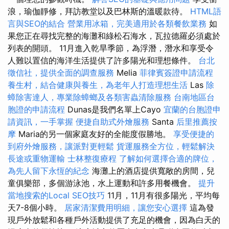
浪，瑜伽靜修，拜訪教堂以及巴林斯的溫暖款待。
HTML語
言與SEO的結合
營業用冰箱，完美適用於各類餐飲業務
如
果您正在尋找完整的海灘和綠松石海水，瓦拉德羅必須處於
列表的開頭。 11月進入乾旱季節，為浮潛，潛水和享受令
人難以置信的海洋生活提供了許多陽光和理想條件。
台北
徵信社，提供全面的調查服務
Melia
菲律賓簽證申請流程
養生村，結合健康與養生，為老年人打造理想生活
Las
除
蟑除害達人，專業除蟑螂及各類害蟲清除服務
台南地區台
胞證的申請流程
Dunas是我們名單上Cayo
宜蘭的台胞證申
請資訊，一手掌握
便捷自助式外燴服務
Santa
后里推薦按
摩
Maria的另一個家庭友好的全能度假勝地。
享受便捷的
到府外燴服務，讓派對更輕鬆
貨運服務全方位，輕鬆解決
長途或重物運輸
士林整復療程
了解如何選擇合適的牌位，
為先人留下永恆的紀念
海灘上的酒店提供寬敞的房間，兒
童俱樂部，多個游泳池，水上運動和許多用餐機會。
提升
當地搜索的Local SEO技巧
11月，11月有很多陽光，平均每
天7-8個小時。
居家清潔費用明細，讓您安心選擇
這為發
現戶外放鬆和各種戶外活動提供了充足的機會，因為白天的