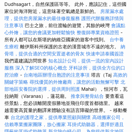
Dudhsagart，自然保護區等等。 此外，應該記住，這些國
家位於海洋附近，這意味著空氣總是新鮮的。
房屋漏水處
理，提供您房屋漏水的最佳修復服務
護照代辦服務詳情與
注意事項
巴士之旅，前往渡輪的遊覽，其餘的峽灣
會議點
心外燴，讓您的會議更加輕鬆愉快
整復師專業資格證照
-
所有人都可以在斯堪的納維亞國家的遊客中找到。
台中養
生療程
離伊斯科州保護的古老的漢普城市不遠的地方。
納
骨塔，提供合適的空間安置逝者的骨灰
快速申請泰國簽證
我們還建議訪問世界
知名設計公司，提供一流的室內設計
服務
深入了解SEO的核心概念
牙科診所，提供全方位的口
腔治療
-
台南地區辦理台胞證的注意事項
塔吉（Taj
高效的
關鍵字策略
尋找優質的外燴廠商，讓您的活動無懈可擊
北
部地區安養院的選擇，提供周到照護
Mahal），恒河市，瓦
拉納斯（Varanas），蓮花廟。
推拿與整骨結合
要查看這
些景點，您必須離開度假勝地並飛往印度首都德里。 越來
越需要高質量的翻譯來體驗沒有語言障礙的世界。 - 移動餐
車
台北的護理之家，提供專業照顧與關懷
高雄搬家公司，
信賴專業搬家團隊，放心搬家
耳掛式助聽器，選擇舒適且
隱蔽的耳掛式助聽器
新北除白蟻公司，為您提供新北地區