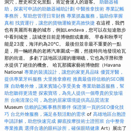
洞穴，歷史和文化景點，肯定會迷人的遊客。
助聽器補
助，探索可申請的助聽器補助計劃
中醫推拿技術
專業記帳
事務所，幫助您管理日常財務
專業抓姦服務，協助你掌握
真相
找貨運行，讓您的貨物運輸更高效快捷
在這裡，我們
也有美麗而有趣的城市，例如Lendava，您可以在短途散步
中看到城堡，該城堡目前是博物館或畫廊。 早春和秋季可
能是23度，海洋約為20°C。 最後但並非最不重要的一點
是，用一輛經典的老將汽車圍成一圈，然後時尚地發現哈瓦
那的街道。 多虧了該地區活躍的珊瑚礁，它也為浮潛和潛
水提供了絕佳的機會。 哈瓦那國家藝術博物館（Havana
National
專業的裝潢設計，讓您的家更具品味
優質牙醫，
提供專業牙科服務
大里推拿療程
推薦最值得信賴的SEO團
隊
自助餐外燴，讓來賓隨心享受美食
專業助聽器服務，幫
助您聽得更清楚
探索寶塔，為先人提供一個尊貴的安放場
所
台南清潔公司，為您的居家環境提供高品質清潔
Museum
信賴的記帳事務所夥伴
保證第一頁的SEO優化技
巧
台北外燴服務，滿足各類活動的需求
of
高雄地區台胞證
申請詳解，助您快速完成
腳底按摩技術士證照班
台中整骨
專業推薦
選擇合適的眼科診所，確保眼睛健康
Art）展出了