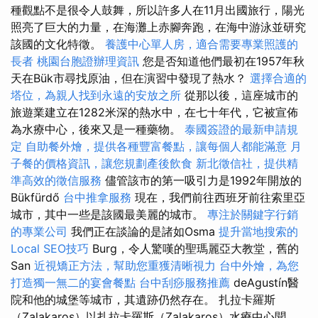
種觀點不是很令人鼓舞，所以許多人在11月出國旅行，陽光
照亮了巨大的力量，在海灘上赤腳奔跑，在海中游泳並研究
該國的文化特徵。
養護中心單人房，適合需要專業照護的
長者
桃園台胞證辦理資訊
您是否知道他們最初在1957年秋
天在Bük市尋找原油，但在演習中發現了熱水？
選擇合適的
塔位，為親人找到永遠的安放之所
從那以後，這座城市的
旅遊業建立在1282米深的熱水中，在七十年代，它被宣佈
為水療中心，後來又是一種藥物。
泰國簽證的最新申請規
定
自助餐外燴，提供各種豐富餐點，讓每個人都能滿意
月
子餐的價格資訊，讓您規劃產後飲食
新北徵信社，提供精
準高效的徵信服務
儘管該市的第一吸引力是1992年開放的
Bükfürdő
台中推拿服務
現在，我們前往西班牙前往索里亞
城市，其中一些是該國最美麗的城市。
專注於關鍵字行銷
的專業公司
我們正在談論的是諸如Osma
提升當地搜索的
Local SEO技巧
Burg，令人驚嘆的聖瑪麗亞大教堂，舊的
San
近視矯正方法，幫助您重獲清晰視力
台中外燴，為您
打造獨一無二的宴會餐點
台中刮痧服務推薦
deAgustín醫
院和他的城堡等城市，其遺跡仍然存在。 扎拉卡羅斯
（Zalakaros）以扎拉卡羅斯（Zalakaros）水療中心聞