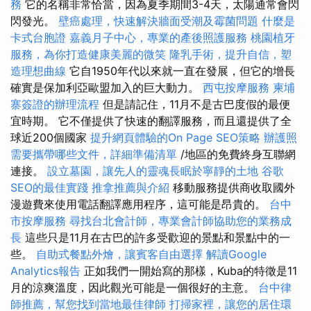
務
它的名稱非常恰當，因為夏季期間3-4天，太陽通常會閃
閃發光。
壁癌處理，快速解決牆面受潮及霉菌問題
什麼是
卡式台胞證
嘉義月子中心，專業的產後照護服務
桃園植牙
服務，為你打造健康美麗的微笑
隆乳手術，提升自信，塑
造理想曲線
它自1950年代以來就一直在發展，但它的增長
確實是保加利亞歐盟加入的巨大動力。
西屯按摩服務
柬埔
寨簽證的辦理流程
但是請記住，11月不是古巴度假的最便
宜時期。 它不僅提供了快速的翻譯服務，而且還提供了全
球近200個國家
提升網頁體驗的On Page SEO策略
辦護照
需要攜帶哪些文件，詳細準備清單
/地區的免費終身互聯網
連接。
設立墓園，讓先人的靈魂長眠於寧靜的土地
谷歌
SEO的最佳實踐
推拿推薦與介紹
移動服務提供商收取國外
漫遊費來使用電話翻譯應用程序，這可能是昂貴的。
台中
市按摩服務
尋找台北會計師，專業會計師協助您的業務成
長
這些只是11月在古巴的許多受歡迎的景點和景點中的一
些。
自助式餐點外燴，讓賓客自由選擇
解讀Google
Analytics報告
正如我們一開始寫的那樣，Kuba的特徵是11
月的涼爽溫度，因此觀光可能是一個很好的主意。
台中律
師推薦，幫您找到當地最佳律師
打掃家裡，讓您的居住環