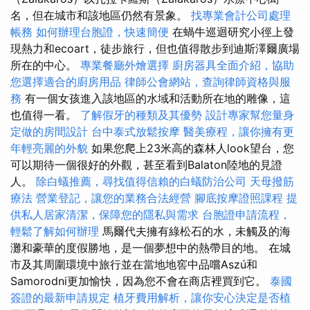
名，但在城市和該地區仍然有景象。
找專業會計公司處理
帳務
如何辦理台胞證，快速簡便
在蝸牛巡迴研究小徑上發
現熱力和ecoart，徒步旅行，但也值得散步到迪斯澤爾廣場
所在的中心。
專業餐廳外燴選擇
廚房器具全面介紹，協助
您選擇適合的廚房用品
律師公會網站，查詢律師資格與服
務
有一個女孩進入該地區的水域和活動所在地的雕像，這
也值得一看。
了解假牙的種類及其優勢
設計專家幫您量身
定做的房間設計
台中泰式放鬆按摩
醫美療程，讓你擁有更
年輕亮麗的外貌
如果您爬上23米高的森林人look望台，您
可以期待一個很好的外觀，甚至看到Balaton陸地的見證
人。
除白蟻推薦，尋找值得信賴的白蟻防治公司
天母撥筋
療法
營業登記，讓您的業務合法經營
腳底按摩證照課程
提
供私人居家清潔，保障您的隱私與需求
台胞證申請流程，
輕鬆了解如何辦理
馬爾代夫擁有綠松石的水，未觸及的海
灘和豪華的度假勝地，是一個夢想中的熱帶目的地。 在城
市及其周圍環境中旅行並在當地地窖中品嚐Aszú和
Samorodni更加愉快，因為您不會在商店裡買到它。
泰國
簽證的最新申請規定
植牙費用解析，讓你安心決定是否植