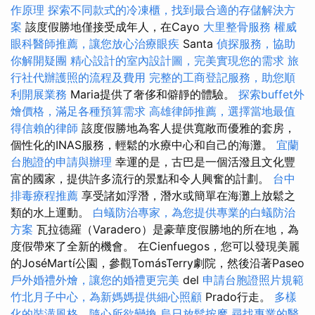
作原理
探索不同款式的冷凍櫃，找到最合適的存儲解決方
案
該度假勝地僅接受成年人，在Cayo
大里整骨服務
權威
眼科醫師推薦，讓您放心治療眼疾
Santa
偵探服務，協助
你解開疑團
精心設計的室內設計圖，完美實現您的需求
旅
行社代辦護照的流程及費用
完整的工商登記服務，助您順
利開展業務
Maria提供了奢侈和僻靜的體驗。
探索buffet外
燴價格，滿足各種預算需求
高雄律師推薦，選擇當地最值
得信賴的律師
該度假勝地為客人提供寬敞而優雅的套房，
個性化的INAS服務，輕鬆的水療中心和自己的海灘。
宜蘭
台胞證的申請與辦理
幸運的是，古巴是一個活潑且文化豐
富的國家，提供許多流行的景點和令人興奮的計劃。
台中
排毒療程推薦
享受諸如浮潛，潛水或簡單在海灘上放鬆之
類的水上運動。
白蟻防治專家，為您提供專業的白蟻防治
方案
瓦拉德羅（Varadero）是豪華度假勝地的所在地，為
度假帶來了全新的機會。 在Cienfuegos，您可以發現美麗
的JoséMartí公園，參觀TomásTerry劇院，然後沿著Paseo
戶外婚禮外燴，讓您的婚禮更完美
del
申請台胞證照片規範
竹北月子中心，為新媽媽提供細心照顧
Prado行走。
多樣
化的裝潢風格，隨心所欲變換
烏日放鬆按摩
尋找專業的醫