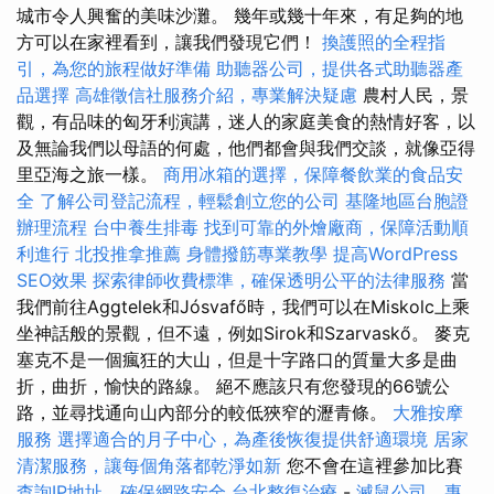
城市令人興奮的美味沙灘。 幾年或幾十年來，有足夠的地
方可以在家裡看到，讓我們發現它們！
換護照的全程指
引，為您的旅程做好準備
助聽器公司，提供各式助聽器產
品選擇
高雄徵信社服務介紹，專業解決疑慮
農村人民，景
觀，有品味的匈牙利演講，迷人的家庭美食的熱情好客，以
及無論我們以母語的何處，他們都會與我們交談，就像亞得
里亞海之旅一樣。
商用冰箱的選擇，保障餐飲業的食品安
全
了解公司登記流程，輕鬆創立您的公司
基隆地區台胞證
辦理流程
台中養生排毒
找到可靠的外燴廠商，保障活動順
利進行
北投推拿推薦
身體撥筋專業教學
提高WordPress
SEO效果
探索律師收費標準，確保透明公平的法律服務
當
我們前往Aggtelek和Jósvafő時，我們可以在Miskolc上乘
坐神話般的景觀，但不遠，例如Sirok和Szarvaskő。 麥克
塞克不是一個瘋狂的大山，但是十字路口的質量大多是曲
折，曲折，愉快的路線。 絕不應該只有您發現的66號公
路，並尋找通向山內部分的較低狹窄的瀝青條。
大雅按摩
服務
選擇適合的月子中心，為產後恢復提供舒適環境
居家
清潔服務，讓每個角落都乾淨如新
您不會在這裡參加比賽
查詢IP地址，確保網路安全
台北整復治療
-
滅鼠公司，專