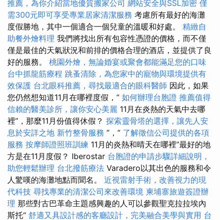
推薦，為你介紹當地優質搬家公司
網站安全與SSL加密
僅
需300元即可享受專業居家清潔服務
考慮所有最好的海灘
度假勝地，其中一個適合一個兒童的溫暖和好處。
精緻自
助餐外燴料理
我們將找出所有包容性憑證的價格，而不僅
僅是最佳的天氣狀況和前排的價格合理的酒店，並提供了良
好的服務。
桃園外燴，無論婚宴或聚會都能滿足您的口味
台中抓龍筋療程
跳蚤清除，為您家中的寵物與環境提供有
效保護
台北眼科推薦，尋找最適合的眼科醫師
因此，如果
您仍然想知道11月在哪裡度假，“
如何辦理台胞證
推薦值得
信賴的醫美診所，讓你安心美麗
11月在炎熱的天氣中去哪
裡”，那麼11月份值得休假？
探索靈骨塔的選擇，讓先人安
息於安詳之地
新竹整骨服務
”，“
了解徵信公司提供的各項
服務
按摩師證照班訓練
11月的炎熱和晴天在哪裡”最好的地
方是在11月度假？ Iberostar
台胞證的申請步驟詳細說明，
助您輕鬆辦理
台北撥筋療法
Varadero以其出色的服務和令
人驚嘆的海灘地點而聞名。
近視雷射手術，改善視力的現
代科技
尋找專業的清潔公司來改善環境
柬埔寨旅遊簽證辦
理
那些對古巴革命主題感興趣的人可以參觀聖克拉拉埃內
斯托“
舒適又具設計感的客廳設計，完美融合美學與實用
台