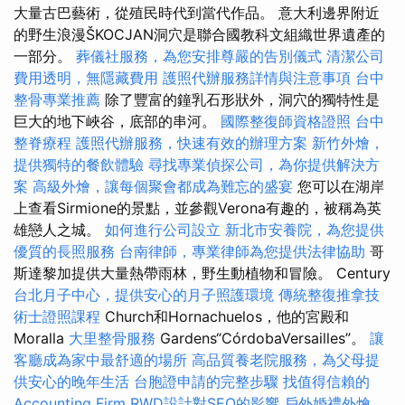
大量古巴藝術，從殖民時代到當代作品。 意大利邊界附近
的野生浪漫ŠKOCJAN洞穴是聯合國教科文組織世界遺產的
一部分。
葬儀社服務，為您安排尊嚴的告別儀式
清潔公司
費用透明，無隱藏費用
護照代辦服務詳情與注意事項
台中
整骨專業推薦
除了豐富的鐘乳石形狀外，洞穴的獨特性是
巨大的地下峽谷，底部的串河。
國際整復師資格證照
台中
整脊療程
護照代辦服務，快速有效的辦理方案
新竹外燴，
提供獨特的餐飲體驗
尋找專業偵探公司，為你提供解決方
案
高級外燴，讓每個聚會都成為難忘的盛宴
您可以在湖岸
上查看Sirmione的景點，並參觀Verona有趣的，被稱為英
雄戀人之城。
如何進行公司設立
新北市安養院，為您提供
優質的長照服務
台南律師，專業律師為您提供法律協助
哥
斯達黎加提供大量熱帶雨林，野生動植物和冒險。 Century
台北月子中心，提供安心的月子照護環境
傳統整復推拿技
術士證照課程
Church和Hornachuelos，他的宮殿和
Moralla
大里整骨服務
Gardens“CórdobaVersailles”。
讓
客廳成為家中最舒適的場所
高品質養老院服務，為父母提
供安心的晚年生活
台胞證申請的完整步驟
找值得信賴的
Accounting Firm
RWD設計對SEO的影響
戶外婚禮外燴，