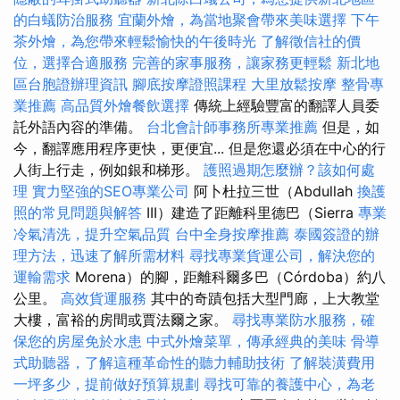
的白蟻防治服務
宜蘭外燴，為當地聚會帶來美味選擇
下午
茶外燴，為您帶來輕鬆愉快的午後時光
了解徵信社的價
位，選擇合適服務
完善的家事服務，讓家務更輕鬆
新北地
區台胞證辦理資訊
腳底按摩證照課程
大里放鬆按摩
整骨專
業推薦
高品質外燴餐飲選擇
傳統上經驗豐富的翻譯人員委
託外語內容的準備。
台北會計師事務所專業推薦
但是，如
今，翻譯應用程序更快，更便宜... 但是您還必須在中心的行
人街上行走，例如銀和梯形。
護照過期怎麼辦？該如何處
理
實力堅強的SEO專業公司
阿卜杜拉三世（Abdullah
換護
照的常見問題與解答
III）建造了距離科里德巴（Sierra
專業
冷氣清洗，提升空氣品質
台中全身按摩推薦
泰國簽證的辦
理方法，迅速了解所需材料
尋找專業貨運公司，解決您的
運輸需求
Morena）的腳，距離科爾多巴（Córdoba）約八
公里。
高效貨運服務
其中的奇蹟包括大型門廊，上大教堂
大樓，富裕的房間或賈法爾之家。
尋找專業防水服務，確
保您的房屋免於水患
中式外燴菜單，傳承經典的美味
骨導
式助聽器，了解這種革命性的聽力輔助技術
了解裝潢費用
一坪多少，提前做好預算規劃
尋找可靠的養護中心，為老