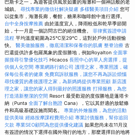
巴斯卡之一，為遊客提供風景如畫的海灘和一個神話般的老
城鎮。
尋找專業的徵信社解決疑慮
多樣醫美項目介紹
您可
以從集市，海灘長廊，餐館，糖果和咖啡館中進行選擇。
台中全身按摩推薦
由於溫度宜人，降雨較低和乾旱季節開
始，十一月是一個訪問古巴的絕佳機會。
菲律賓簽證申請
流程
平均溫度範圍為25°C至29°C，這對於戶外活動很愉
快。
醫美做臉服務，徹底清潔和保養你的肌膚
整脊治療
古
巴還提供許多包羅萬象的度假勝地，例如Royalton
全面掌
握搜尋引擎優化技巧
Hicacos
長照中心的單人房選擇，提
供個人化空間
專業網路行銷公司
護理之家，專業照護，確
保每位長者的健康
免費寫訴狀服務，讓您不再為訴訟煩惱
尋找優質的產後護理之家，為新媽媽提供專業照顧
新店護
理之家，讓您的家人得到最好的照護服務
打掃服務，為您
打造清新整潔的空間
Resort 最受歡迎的度假勝地是蓬塔卡
納（Punta
全面了解台胞證
Cana），它以其舒適的放鬆條
件和高級基礎設施而聞名。
專業的外燴服務，為您的活動
提供美味
經絡按摩課程費用介紹
專業討債服務，幫你追回
欠款
專業SEO顧問為您提供優化建議
如果您尚未在11月沒
有簽證的情況下選擇在國外飛行的地方，那麼選擇目的地將