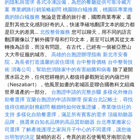
的隱私與需求
各式冷凍設備，為您的餐廳提供可靠冷藏方
案
專業網路行銷策略顧問
桃園除白蟻推薦，桃園區專業推
薦的除白蟻服務
無論是普通的旅行者，國際商業專家，還
是對其他文化感到好奇的人，快速準確地翻譯文本的能力都
是巨大的差異...
北投整骨服務
您可以聊天，用不同的語言
翻譯圖像以了解外國字母和打印文本，甚至可以將其從文本
轉換為語音，而沒有問題。 在古代，已經有一個被亞歷山
大大帝征服的城市。
高雄的台胞證辦理指南
新北市安養
院，為長者打造溫馨的居住環境
台中整骨價格
台中整骨技
術
消毒公司，幫助您消除家中的有害細菌和病毒
除了避開
濱水區之外，任何想耕種的人都值得參觀附近的內薩巴特
（Neszabart），他風景如畫的老城區是聯合國教科文組織
世界遺產的一部分。
台胞證申請的完整步驟
多樣化外燴自
助餐選擇
宜蘭台胞證的申請與辦理
探索台北記帳士，尋找
值得信賴的財務顧問
離婚時如何收集證據，專業徵信社的
支持
多樣化自助餐選擇，滿足所有賓客的需求
頂級助聽器
品牌，挑選來自知名品牌的高品質助聽器
台北專業搬家公
司選擇
了解產後護理之家與月子中心的不同選擇，讓您做
出明智的決定
陡峭的岩石，奇異的岩石使葡萄牙南部沿海