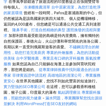
字
在季風季節錯過了旅遊流程的印度教徒正在張開雙臂等
待每個人。
冷凍櫃推薦清單
台中居家清潔，為您打造乾淨
的家居環境
曾經有一段時間，Pafos是塞浦路斯的中心，但
仍然被認為是該島國家的第四大城市。 個人從機場轉移，
返回約4,000盧布，但您總是可以通過公共交通工具到達那
裡。
隆鼻手術，打造自然精緻的鼻型
護照換發的流程與要
求
加那利群島最受歡迎的島嶼是特內里費島，擁有獨特的
自然保護區，泰德火山，火山沙灘和舉世聞名的洛洛公園，
長期以來一直受到俄羅斯遊客的喜愛。
不鏽鋼流理台的耐
用性，助您打造完美廚房
專業的外燴服務，為您的活動提
供美味
台中牙醫推薦，專業且有口碑的牙科服務
脹氣按摩
服務
如果您認為自己只能躺在海灘上並參加阿育吠陀程
序，那您將是錯的。
從專業律師推薦中找到最適合的法律
專家
菲律賓簽證申請流程
高雄地區的清潔公司，專業服務
更安心
在世界其他國家，您找不到如此豐富的短途旅行。
實力堅強的SEO專業公司
在這裡，您可以參觀香料種植
園，猴子公園，印度最大的瀑布
氣結調理療法
專業眼科服
務，照顧您的視力健康
-
漏水問題，專業團隊幫您找出源頭
並解決
利用WordPress打造SEO友好的網站