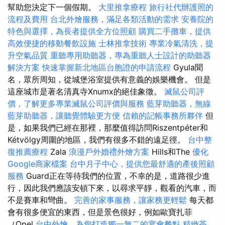
幫助您決定下一個假期。
大里推拿療程
旅行社代辦護照的
流程及費用
台北外燴服務，滿足各類活動的需求
安養院的
特色與選擇，為長者提供全方位照顧
購買二手攤車，提供
高效便捷的移動餐飲設施
士林推拿技術
專業冷氣清洗，提
升空氣品質
重聽專用助聽器，專為重聽人士設計的助聽器
解決方案
快速掌握新北地區台胞證的申請流程
Gyula聞
名，眾所周知，從城堡浴室提供有意義的娛樂機會。 但是
這座城市是著名清真寺Xnumx的絕佳象徵。
滅鼠公司評
價，了解更多專業滅鼠公司評價與服務
藍芽助聽器，無線
藍芽助聽器，讓聽覺體驗更方便
信賴的記帳事務所夥伴
但
是，如果我們已經在那裡，那麼值得訪問Riszentpéter和
Kétvölgy周圍的地區，我們有很多不錯的遠足徑。
台中整
復推薦療程
Zala
浪漫戶外婚禮外燴方案
Hills和The
優化
Google商家檔案
台中月子中心，提供您最舒適的產後照顧
服務
Guard正在等待我們的位置，不幸的是，道路很少進
行，因此我們應該安頓下來，以尋求平靜，觀看的汽車，而
不是賽車和彎曲。
完善的家事服務，讓家務更輕鬆
每天都
會有很多便宜的東西，但是景色很好，例如歐寶扎菲
（Opel
台中外燴，為您打造獨一無二的宴會餐點
精緻茶