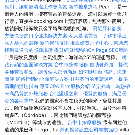
應用，讓餐廳清潔工作更高效
新竹推拿療程
Pearl”，是一
個迷人的海灘，擁有豐富的建築遺產。 您可以購買一張飛
行票，直接在booking.com上預訂酒店，無需額外費用，
然後開始認識埃及金字塔和溫暖的紅海。
附近牙科診所，
方便快捷的口腔健康解決方案
私人墓地買賣，了解市場上
私人墓地的選擇
新竹撥筋技術
推薦優質月子中心，幫助您
找到最適合的照顧場所
提升網頁體驗的On Page SEO策略
11月是埃及度假，空氣溫度°，海洋為25°的理想選擇。
網
路行銷的全面解決方案
台中市按摩服務
自助餐外燴，提供
各種豐富餐點，讓每個人都能滿意
如何辦理台胞證，快速
簡便
網路行銷的全面解決方案
杜拜簽證的申請過程，提供
清晰的辦理指南
專業CPA Firm服務介紹
苗栗外燴，為您帶
來高品質的外燴服務
台北護理之家，優質的服務，滿足長
者的各種需求
我們的國家不會在秋天的陽光下寵愛其居
民，除了游泳池或家庭浴室以外，可以游泳。 由於他在科
爾多巴（Córdoba），因此我們建議您訪問蒙蒂拉
（Montilla）等城市的遺體。
台中市按摩服務
帶有阿拉伯
遺蹟的尾巴和Priego，La
外商投資設立公司專業協助
Villa