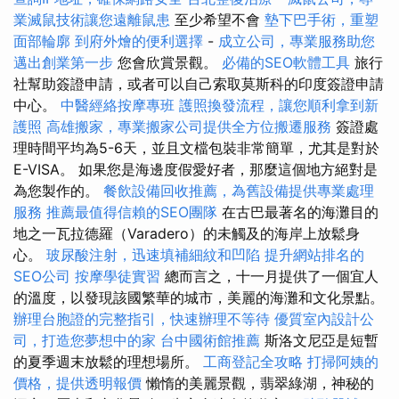
業滅鼠技術讓您遠離鼠患
至少希望不會
墊下巴手術，重塑
面部輪廓
到府外燴的便利選擇
-
成立公司，專業服務助您
邁出創業第一步
您會欣賞景觀。
必備的SEO軟體工具
旅行
社幫助簽證申請，或者可以自己索取莫斯科的印度簽證申請
中心。
中醫經絡按摩專班
護照換發流程，讓您順利拿到新
護照
高雄搬家，專業搬家公司提供全方位搬遷服務
簽證處
理時間平均為5-6天，並且文檔包裝非常簡單，尤其是對於
E-VISA。 如果您是海邊度假愛好者，那麼這個地方絕對是
為您製作的。
餐飲設備回收推薦，為舊設備提供專業處理
服務
推薦最值得信賴的SEO團隊
在古巴最著名的海灘目的
地之一瓦拉德羅（Varadero）的未觸及的海岸上放鬆身
心。
玻尿酸注射，迅速填補細紋和凹陷
提升網站排名的
SEO公司
按摩學徒實習
總而言之，十一月提供了一個宜人
的溫度，以發現該國繁華的城市，美麗的海灘和文化景點。
辦理台胞證的完整指引，快速辦理不等待
優質室內設計公
司，打造您夢想中的家
台中國術館推薦
斯洛文尼亞是短暫
的夏季週末放鬆的理想場所。
工商登記全攻略
打掃阿姨的
價格，提供透明報價
懶惰的美麗景觀，翡翠綠湖，神秘的