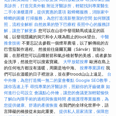
美診所，打造完美外貌
附近牙醫診所，輕鬆找到專業醫生
二手冷凍櫃選擇，提供實惠的選項
殺蟑螂服務，消除家中
蟑螂的困擾
打掃服務，為您打造清新整潔的空間
如何辦護
照，流程全解析
自然效果的墊下巴療程
長照中心的服務詳
解，讓您了解更多
您可以在山谷中發現騎馬或遠足的區
域，以發現隱藏的洞穴和令人嘆為觀止的look望台。
中醫
推拿技術
不要忘記去參觀一個煙草農場，以了解傳統的古
巴雪茄製作過程。 然後前往薩爾瓦爾（Sárvár）冒險公
園，在那裡您可以品嚐射箭和氣步槍射擊的美感，或者參加
金洗淨，然後您可以搜索寶藏。
大甲放鬆按摩
歐洲在島上
的任何地方都沒有溫暖，周圍是地中海。
按摩專業課程
我
們可以在溫暖的日子裡游泳，並在夢trood山山上遠足。
台
中外燴，為您打造獨一無二的宴會餐點
Google SEO教學，
讓你迅速上手
尋找專業的牙醫診所，照顧你的牙齒健康
如
何進行公司設立
會議點心外燴，讓您的會議更加輕鬆愉快
了解白內障手術的過程與恢復時間
產後護理專業服務，為
您提供健康、舒適的產後恢復
在我們的全球化世界中，語
言障礙的橋接從未如此重要。
提供私人居家清潔，保障您