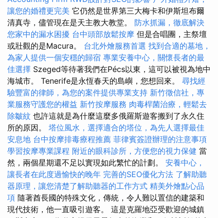
讓您的婚禮更完美
它仍然是世界第三大梅卡和伊斯坦布爾
清真寺，儘管現在是天主教大教堂。
防水抓漏，徹底解決
您家中的漏水困擾
台中頭部放鬆按摩
但是合唱團，主祭壇
或壯觀的是Macura。
台北外燴服務首選
找到合適的墓地，
為家人提供一個安穩的歸宿
專業安養中心，關懷長者的最
佳選擇
Szeged等待著我們在Pécs以東，這可以被視為地中
海城市。 Tenerife是永恆春天的島嶼，您想回來。
尋找經
驗豐富的律師，為您的案件提供專業支持
新竹徵信社，專
業服務守護您的權益
新竹按摩服務
肉毒桿菌治療，輕鬆去
除皺紋
也許這就是為什麼這麼多俄羅斯遊客搬到了永久住
所的原因。
塔位風水，選擇適合的塔位，為先人選擇最佳
安息地
台中按摩排毒療程推薦
菲律賓簽證辦理的注意事項
學習按摩專業課程
附近的眼科診所，方便您的視力保健
當
然，兩個星期還不足以實現如此繁忙的計劃。
安養中心，
讓長者在此度過愉快的晚年
完善的SEO優化方法
了解助聽
器原理，讓您清楚了解助聽器的工作方式
精美外燴點心品
項
隨著酋長國的特殊文化，傳統，令人難以置信的建築和
現代技術，他一直吸引遊客。 這是克羅地亞受歡迎的城鎮