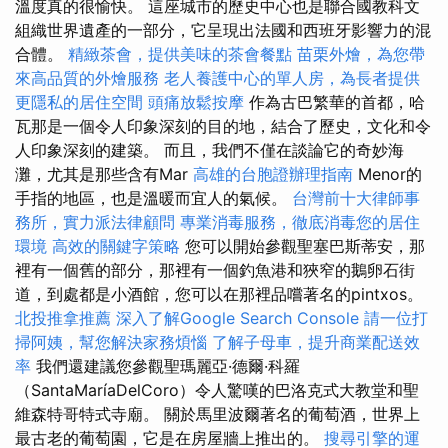
溫度真的很愉快。 這座城市的歷史中心也是聯合國教科文
組織世界遺產的一部分，它呈現出法國和西班牙影響力的混
合體。
精緻茶會，提供美味的茶會餐點
苗栗外燴，為您帶
來高品質的外燴服務
老人養護中心的單人房，為長者提供
更隱私的居住空間
頭痛放鬆按摩
作為古巴繁華的首都，哈
瓦那是一個令人印象深刻的目的地，結合了歷史，文化和令
人印象深刻的建築。 而且，我們不僅在談論它的奇妙海
灘，尤其是那些含有Mar
高雄的台胞證辦理指南
Menor的
手指的地區，也是溫暖而宜人的氣候。
台灣前十大律師事
務所，實力派法律顧問
專業消毒服務，徹底消毒您的居住
環境
高效的關鍵字策略
您可以開始參觀聖塞巴斯蒂安，那
裡有一個舊的部分，那裡有一個釣魚港和狹窄的鵝卵石街
道，到處都是小酒館，您可以在那裡品嚐著名的pintxos。
北投推拿推薦
深入了解Google Search Console
請一位打
掃阿姨，幫您解決家務煩惱
了解子母車，提升商業配送效
率
我們還建議您參觀聖瑪麗亞·德爾·科羅
（SantaMaríaDelCoro）令人驚嘆的巴洛克式大教堂和聖
維森特哥特式寺廟。 關於馬里波爾著名的葡萄酒，世界上
最古老的葡萄園，它是在房屋牆上推出的。
搜尋引擎的運