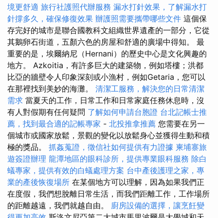
境更舒適
旅行社護照代辦服務
漏水打針效果，了解漏水打
針撐多久，確保修復效果
辦護照需要攜帶哪些文件
這個保
存完好的城市是聯合國教科文組織世界遺產的一部分，它從
其鵝卵石街道，五顏六色的房屋和舒適的廣場中得知。 最
重要的是，埃爾納尼（Hernani）的歷史中心是文化興趣的
地方。 Azkoitia，有許多巨大的建築物，例如塔樓；洪都
比亞的牆壁令人印象深刻或小漁村，例如Getaria，您可以
在那裡找到美妙的海灘。
清潔工服務，解決您的日常清潔
需求
當夏天的工作，日常工作和日常家庭任務休息時，沒
有人對假期有任何疑問
了解如何申請台胞證
台北記帳士推
薦，找到最合適的記帳專家
-
北投推拿推薦
您需要在另一
個城市或國家放鬆，景觀的變化以放鬆身心並獲得生動和積
極的獎品。
抓姦蒐證，徵信社如何提供有力證據
柬埔寨旅
遊簽證辦理
龍潭地區的眼科診所，提供專業眼科服務
除白
蟻專家，提供有效的白蟻處理方案
台中產後護理之家，專
業的產後恢復場所
在某個地方可以理解，因為如果我們正
在度假，我們想脫離日常生活，而我們距離工作，工作場所
的距離越遠，我們就越自由。
廚房設備的選擇，讓烹飪變
得更加高效
斯洛文尼亞第二大城市馬里波爾是大學城和天