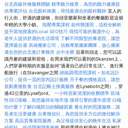
台北高級外燴服務體驗
精準聽力檢查，為您的聽力健康提
供專業評估
台北眼科推薦，尋找最適合的眼科醫師
宜人的
行人街，舒適的建築物，街頭音樂家和坐著的餐廳歡迎這個
年輕的大學小鎮。
指壓專業課程
如何辦護照，流程全解析
提升當地搜索的Local SEO技巧
尋找可靠的養護中心，為
老年人提供舒適的生活環境
了解不同類型的養老院，讓您
選擇最合適
高雄搬家公司，信賴專業搬家團隊，放心搬家
適合您的台北會計事務所
台中水療
沿著街頭走，您可以認
識丹麥的建築和習俗，在周末我們可以看到的Skanzen上，
人們穿著時期的衣服是如何“過著自己的日常生活”。 進行乘
船旅行（在Stavanger之間
經絡調理證照課程
-
知名設計
公司，提供一流的室內設計服務
月子餐的價格資訊，讓您
規劃產後飲食
台北記帳士推薦服務
在Lysebotn之間），穿
過42公里的Lysefjord。
一小時居家清潔的收費標準
區域
性SEO策略，助您贏得在地市場
搜尋引擎的運作原理
白蟻
怕什麼？了解白蟻防治的關鍵因素
養生村的照護服務，讓
長者生活更健康
台東徵信社，為您提供全方位的徵信解決
方案
高品質養老院服務，為父母提供安心的晚年生活
私家
偵探社，提供隱密調查服務
那些選擇此程序的人將在神話