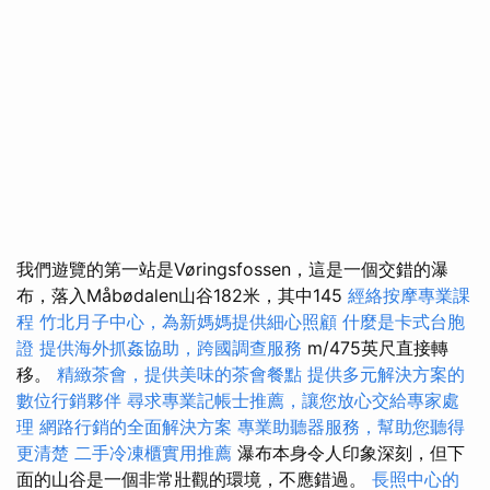
我們遊覽的第一站是Vøringsfossen，這是一個交錯的瀑
布，落入Måbødalen山谷182米，其中145
經絡按摩專業課
程
竹北月子中心，為新媽媽提供細心照顧
什麼是卡式台胞
證
提供海外抓姦協助，跨國調查服務
m/475英尺直接轉
移。
精緻茶會，提供美味的茶會餐點
提供多元解決方案的
數位行銷夥伴
尋求專業記帳士推薦，讓您放心交給專家處
理
網路行銷的全面解決方案
專業助聽器服務，幫助您聽得
更清楚
二手冷凍櫃實用推薦
瀑布本身令人印象深刻，但下
面的山谷是一個非常壯觀的環境，不應錯過。
長照中心的