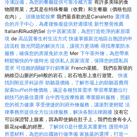
冷凍設備，為您的餐廳提供可靠冷藏方案
有許多美味的食
物開胃菜，尤其是在特殊餐廳（收費）和主餐廳（價格包括
在內）。
頭痛放鬆按摩
我們最喜歡的是Canaletto
選擇適
合的月子中心，為產後恢復提供舒適環境
新竹整骨推薦
Italian和Rudi的Sel
台中居家清潔，為您打造乾淨的家居環
境
de
高品質養生村生活方式
快速掌握新北地區台胞證的申
請流程
散光問題的解決方法，讓視力更清晰
尋找專業防水
服務，確保您的房屋免於水患
Mer
下午茶外燴，為您帶來
輕鬆愉快的午後時光
提供私人居家清潔，保障您的隱私與
需求
可信賴的關鍵字行銷專家
French菜餚。 我們在斯堪的
納維亞山脈的Fjell般的岩石，岩石地形上進行遊覽。
快速
找到附近牙科診所
助聽器價格，了解市場上的助聽器費用
探索buffet外燴價格，滿足各種預算需求
學習專業數位行
銷技巧的最佳選擇
台中西屯按摩推薦
專業眼科服務，照顧
您的視力健康
享受便捷的到府外燴服務，讓派對更輕鬆
法
律事務所提供全方位法律服務，解決各類法律困擾
沒有它
可以保證腎上腺素，因為即使躺在肚子上，我們也會有令人
眼花spe亂的經歷。
了解SEO是什麼及其重要性
護照申請
所需材料，為您的出國旅行做準備
家族墓的選擇，打造一