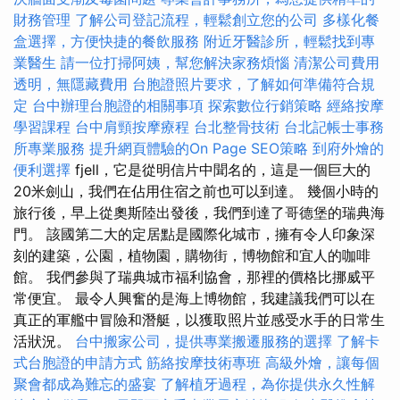
財務管理
了解公司登記流程，輕鬆創立您的公司
多樣化餐
盒選擇，方便快捷的餐飲服務
附近牙醫診所，輕鬆找到專
業醫生
請一位打掃阿姨，幫您解決家務煩惱
清潔公司費用
透明，無隱藏費用
台胞證照片要求，了解如何準備符合規
定
台中辦理台胞證的相關事項
探索數位行銷策略
經絡按摩
學習課程
台中肩頸按摩療程
台北整骨技術
台北記帳士事務
所專業服務
提升網頁體驗的On Page SEO策略
到府外燴的
便利選擇
fjell，它是從明信片中聞名的，這是一個巨大的
20米劍山，我們在佔用住宿之前也可以到達。 幾個小時的
旅行後，早上從奧斯陸出發後，我們到達了哥德堡的瑞典海
門。 該國第二大的定居點是國際化城市，擁有令人印象深
刻的建築，公園，植物園，購物街，博物館和宜人的咖啡
館。 我們參與了瑞典城市福利協會，那裡的價格比挪威平
常便宜。 最令人興奮的是海上博物館，我建議我們可以在
真正的軍艦中冒險和潛艇，以獲取照片並感受水手的日常生
活狀況。
台中搬家公司，提供專業搬遷服務的選擇
了解卡
式台胞證的申請方式
筋絡按摩技術專班
高級外燴，讓每個
聚會都成為難忘的盛宴
了解植牙過程，為你提供永久性解