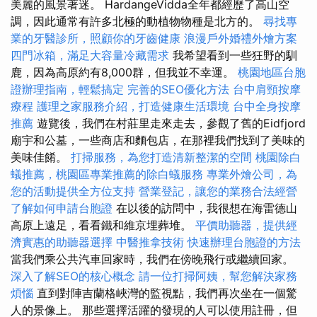
美麗的風景著迷。 HardangeVidda全年都經歷了高山空
調，因此通常有許多北極的動植物物種是北方的。
尋找專
業的牙醫診所，照顧你的牙齒健康
浪漫戶外婚禮外燴方案
四門冰箱，滿足大容量冷藏需求
我希望看到一些狂野的馴
鹿，因為高原約有8,000群，但我並不幸運。
桃園地區台胞
證辦理指南，輕鬆搞定
完善的SEO優化方法
台中肩頸按摩
療程
護理之家服務介紹，打造健康生活環境
台中全身按摩
推薦
遊覽後，我們在村莊里走來走去，參觀了舊的Eidfjord
廟宇和公墓，一些商店和麵包店，在那裡我們找到了美味的
美味佳餚。
打掃服務，為您打造清新整潔的空間
桃園除白
蟻推薦，桃園區專業推薦的除白蟻服務
專業外燴公司，為
您的活動提供全方位支持
營業登記，讓您的業務合法經營
了解如何申請台胞證
在以後的訪問中，我很想在海雷德山
高原上遠足，看看鐵和維京埋葬堆。
平價助聽器，提供經
濟實惠的助聽器選擇
中醫推拿技術
快速辦理台胞證的方法
當我們乘公共汽車回家時，我們在傍晚飛行或繼續回家。
深入了解SEO的核心概念
請一位打掃阿姨，幫您解決家務
煩惱
直到對陣吉蘭格峽灣的監視點，我們再次坐在一個驚
人的景像上。 那些選擇活躍的發現的人可以使用註冊，但