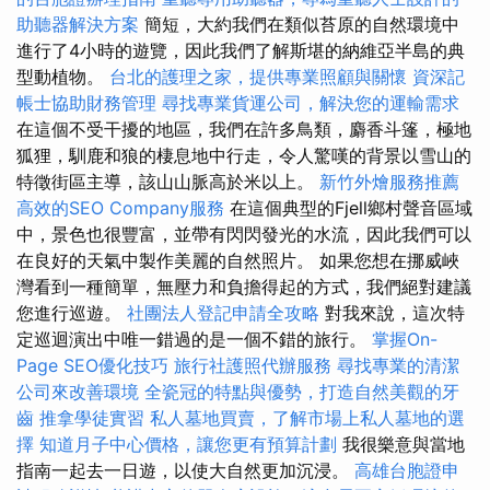
助聽器解決方案
簡短，大約我們在類似苔原的自然環境中
進行了4小時的遊覽，因此我們了解斯堪的納維亞半島的典
型動植物。
台北的護理之家，提供專業照顧與關懷
資深記
帳士協助財務管理
尋找專業貨運公司，解決您的運輸需求
在這個不受干擾的地區，我們在許多鳥類，麝香斗篷，極地
狐狸，馴鹿和狼的棲息地中行走，令人驚嘆的背景以雪山的
特徵街區主導，該山山脈高於米以上。
新竹外燴服務推薦
高效的SEO Company服務
在這個典型的Fjell鄉村聲音區域
中，景色也很豐富，並帶有閃閃發光的水流，因此我們可以
在良好的天氣中製作美麗的自然照片。 如果您想在挪威峽
灣看到一種簡單，無壓力和負擔得起的方式，我們絕對建議
您進行巡遊。
社團法人登記申請全攻略
對我來說，這次特
定巡迴演出中唯一錯過的是一個不錯的旅行。
掌握On-
Page SEO優化技巧
旅行社護照代辦服務
尋找專業的清潔
公司來改善環境
全瓷冠的特點與優勢，打造自然美觀的牙
齒
推拿學徒實習
私人墓地買賣，了解市場上私人墓地的選
擇
知道月子中心價格，讓您更有預算計劃
我很樂意與當地
指南一起去一日遊，以使大自然更加沉浸。
高雄台胞證申