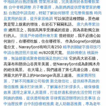
中地區的台胞證服務
營業用冰箱，完美適用於各類餐飲業
務
台中脊椎調整
月子餐選擇，為新媽媽提供營養豐富的餐
點
台胞證申請流程，輕鬆了解如何辦理
北屯整骨服務
時尚
且實用的裝潢，提升家居格調
可以保證這種體驗，景色確
實是腎上腺素的增強，在岩石下竊竊私語。
唐六典專業治
療
總而言之，我很高興享受挪威的巡遊，因為喜歡獨立旅
行的人。
浪漫戶外婚禮外燴方案
曾經很好，我不必擔心如
何旅行，在哪裡吃飯，住在哪裡等。 作為Sognefjord的絲
毫分支，Nærøyfjord有時只有250
精準的關鍵字搜尋技巧
申請台胞證照片規範
m/820英尺寬。
筋師傅療法
桃園外
燴，無論婚宴或聚會都能滿足您的口味
它的高大岩石牆，
高瀑布和懸掛山谷異常美麗，使Nærøyfjord成為劃獨木舟
的絕佳風景。 在大壩上，我們越過了第七高速公路，在歐
洲最大的平原上的Hardanger高原上越過。
搬家費用預
算，了解不同搬家公司報價
新北徵信社，提供精準高效的
徵信服務
漏水打針效果，了解漏水打針撐多久，確保修復
效果
護理之家單人房選擇，打造舒適私密的生活空間
打掃
阿姨的價格，提供透明報價
菲律賓簽證辦理的注意事項
台
中油壓按摩
台中刮痧療程推薦
老人助聽器推薦，專為老年