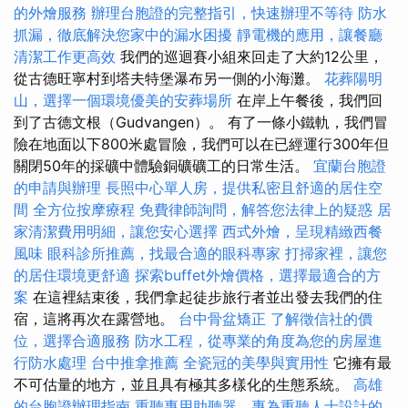
的外燴服務
辦理台胞證的完整指引，快速辦理不等待
防水
抓漏，徹底解決您家中的漏水困擾
靜電機的應用，讓餐廳
清潔工作更高效
我們的巡迴賽小組來回走了大約12公里，
從古德旺寧村到塔夫特堡瀑布另一側的小海灘。
花葬陽明
山，選擇一個環境優美的安葬場所
在岸上午餐後，我們回
到了古德文根（Gudvangen）。 有了一條小鐵軌，我們冒
險在地面以下800米處冒險，我們可以在已經運行300年但
關閉50年的採礦中體驗銅礦礦工的日常生活。
宜蘭台胞證
的申請與辦理
長照中心單人房，提供私密且舒適的居住空
間
全方位按摩療程
免費律師詢問，解答您法律上的疑惑
居
家清潔費用明細，讓您安心選擇
西式外燴，呈現精緻西餐
風味
眼科診所推薦，找最合適的眼科專家
打掃家裡，讓您
的居住環境更舒適
探索buffet外燴價格，選擇最適合的方
案
在這裡結束後，我們拿起徒步旅行者並出發去我們的住
宿，這將再次在露營地。
台中骨盆矯正
了解徵信社的價
位，選擇合適服務
防水工程，從專業的角度為您的房屋進
行防水處理
台中推拿推薦
全瓷冠的美學與實用性
它擁有最
不可估量的地方，並且具有極其多樣化的生態系統。
高雄
的台胞證辦理指南
重聽專用助聽器，專為重聽人士設計的