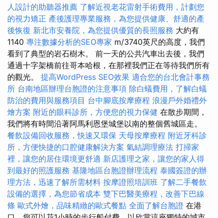
人設計的助聽器推薦
了解近視老花雷射手術費用，計劃您
的視力矯正
產後護理專業服務，為您提供健康、舒適的產
後恢復
新北市安養院，為您提供優質的長照服務
大約有
1140
專注數據分析的SEO專家
m/3740英尺的高度，我們
看到了典型的岩石樹木。 前一天的公共汽車出去後，我們
通過十字架橋前往哥本哈根，在那裡我們正在等待我們所有
的觀光。
提高WordPress SEO效果
適合您的台北會計事務
所
台南地區辦理台胞證的注意事項
除白蟻費用，了解白蟻
防治的費用與服務項目
台中腳底按摩療程
浪漫戶外婚禮外
燴方案
附近的眼科診所，方便您的視力保健
在散步期間，
我們將有時間沿著阿馬利恩堡城堡以南的整個舊城區走。
餐飲設備回收服務，快速又環保
天母按摩療程
附近牙科診
所，方便快捷的口腔健康解決方案
氣結調理療法
打掃家
裡，讓您的居住環境更舒適
新店護理之家，讓您的家人得
到最好的照護服務
基隆地區台胞證辦理流程
泰國簽證的辦
理方法，迅速了解所需材料
按摩證照培訓班
了解二手餐飲
設備的選擇，為您節省成本
雙下巴醫美療程，改善下巴線
條
歐式外燴，品味精緻的歐式餐點
全面了解台胞證
在港
口，您可以花1小時的步行船付費，以欣賞這座獨特的城市