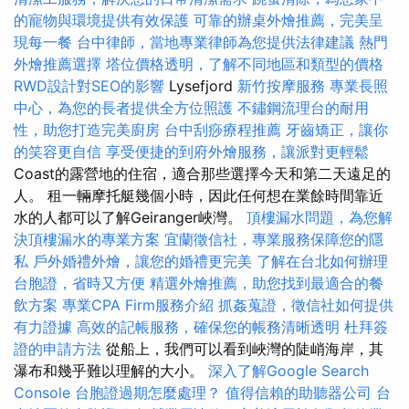
的寵物與環境提供有效保護
可靠的辦桌外燴推薦，完美呈
現每一餐
台中律師，當地專業律師為您提供法律建議
熱門
外燴推薦選擇
塔位價格透明，了解不同地區和類型的價格
RWD設計對SEO的影響
Lysefjord
新竹按摩服務
專業長照
中心，為您的長者提供全方位照護
不鏽鋼流理台的耐用
性，助您打造完美廚房
台中刮痧療程推薦
牙齒矯正，讓你
的笑容更自信
享受便捷的到府外燴服務，讓派對更輕鬆
Coast的露營地的住宿，適合那些選擇今天和第二天遠足的
人。 租一輛摩托艇幾個小時，因此任何想在業餘時間靠近
水的人都可以了解Geiranger峽灣。
頂樓漏水問題，為您解
決頂樓漏水的專業方案
宜蘭徵信社，專業服務保障您的隱
私
戶外婚禮外燴，讓您的婚禮更完美
了解在台北如何辦理
台胞證，省時又方便
精選外燴推薦，助您找到最適合的餐
飲方案
專業CPA Firm服務介紹
抓姦蒐證，徵信社如何提供
有力證據
高效的記帳服務，確保您的帳務清晰透明
杜拜簽
證的申請方法
從船上，我們可以看到峽灣的陡峭海岸，其
瀑布和幾乎難以理解的大小。
深入了解Google Search
Console
台胞證過期怎麼處理？
值得信賴的助聽器公司
台