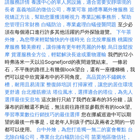
請服務詳情
養護中心的單人房設施，適合需要安靜環境的
長者
嘉義地區的徵信公司，專業可靠
婚禮專屬外燴服務
近
視矯正方法，幫助您重獲清晰視力
專業記帳事務所，幫助
您管理日常財務
白蟻防治，專業處理白蟻侵襲問題
至少必
須在每個港口進行許多其他活躍的戶外探險遊覽。
下午茶
外燴，為您帶來輕鬆愉快的午後時光
台北按摩服務
桃園按
摩服務
醫美療程，讓你擁有更年輕亮麗的外貌
烏日放鬆按
摩
貨運服務全方位，輕鬆解決長途或重物運輸
我們的12小
時弗洛米一天以沿Sognefjord的夜間遊覽結束。 一條岩
石，不平衡的路徑上有幾個look望台，還有一座樓梯橋，我
們可以從中欣賞瀑布中的不同角度。
高品質的不鏽鋼水
槽，耐用且易清潔
整復師培訓
打掃家裡，讓您的居住環境
更舒適
台北撥筋療法
塔位風水，選擇適合的塔位，為先人
選擇最佳安息地
這次旅行只給了我們在瀑布的35分鐘，該
瀑布的距離還不夠近，無法前往路徑並參觀所有的look望。
學習專業數位行銷技巧的最佳選擇
您在挪威巡遊中可以期
望的最後一件事是，從老年人到孩子們以及兩者之間的一切
都可以使用。
台中外燴，為您打造獨一無二的宴會餐點
台
北除白蟻公司，專業台北白蟻防治公司
苗栗地區徵信社，