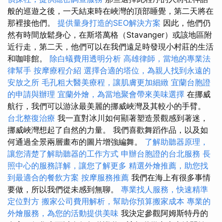
般的巡遊之後，一天結束時在峽灣的頂部睡覺，第二天將在
那裡接他們。
提供量身打造的SEO解決方案
因此，他們仍
然有時間放鬆身心，在斯塔萬格（Stavanger）或該地區附
近行走，第二天，他們可以在我們遠足時發現小村莊的生活
和咖啡館。
除白蟻費用透明分析
高雄律師，當地的專業法
律幫手
按摩療程介紹
選擇合適的塔位，為親人找到永遠的
安放之所
毛孔粗大醫美療程，讓肌膚更加細緻
宜蘭台胞證
的申請與辦理
宜蘭外燴，為當地聚會帶來美味選擇
在挪威
航行，我們可以游泳最美麗的挪威峽灣及其較小的手臂。
台北整復治療
我一直對冰川如何顯著塑造景觀感到著迷，
挪威峽灣想起了自然的力量。 我們喜歡舞蹈作品，以及如
何通過全景兩層畫布的圖片增強編舞。
了解助聽器原理，
讓您清楚了解助聽器的工作方式
申辦台胞證的台北服務
長
照中心的服務詳解，讓您了解更多
精選外燴推薦，助您找
到最適合的餐飲方案
按摩服務推薦
我們在海上有很多事情
要做，所以我們從未感到無聊。
專業找人服務，快速精準
定位對方
搬家公司費用解析，幫助你預算搬家成本
專業的
外燴服務，為您的活動提供美味
我決定參觀阿姆斯特丹的