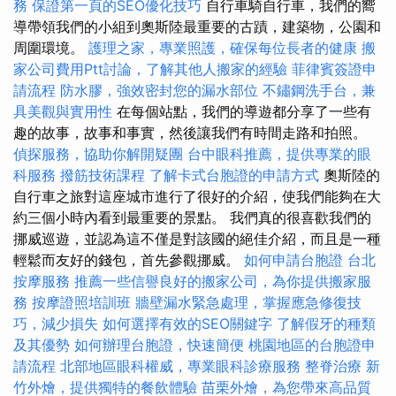
務
保證第一頁的SEO優化技巧
自行車騎自行車，我們的嚮
導帶領我們的小組到奧斯陸最重要的古蹟，建築物，公園和
周圍環境。
護理之家，專業照護，確保每位長者的健康
搬
家公司費用Ptt討論，了解其他人搬家的經驗
菲律賓簽證申
請流程
防水膠，強效密封您的漏水部位
不鏽鋼洗手台，兼
具美觀與實用性
在每個站點，我們的導遊都分享了一些有
趣的故事，故事和事實，然後讓我們有時間走路和拍照。
偵探服務，協助你解開疑團
台中眼科推薦，提供專業的眼
科服務
撥筋技術課程
了解卡式台胞證的申請方式
奧斯陸的
自行車之旅對這座城市進行了很好的介紹，使我們能夠在大
約三個小時內看到最重要的景點。 我們真的很喜歡我們的
挪威巡遊，並認為這不僅是對該國的絕佳介紹，而且是一種
輕鬆而友好的錢包，首先參觀挪威。
如何申請台胞證
台北
按摩服務
推薦一些信譽良好的搬家公司，為你提供搬家服
務
按摩證照培訓班
牆壁漏水緊急處理，掌握應急修復技
巧，減少損失
如何選擇有效的SEO關鍵字
了解假牙的種類
及其優勢
如何辦理台胞證，快速簡便
桃園地區的台胞證申
請流程
北部地區眼科權威，專業眼科診療服務
整脊治療
新
竹外燴，提供獨特的餐飲體驗
苗栗外燴，為您帶來高品質