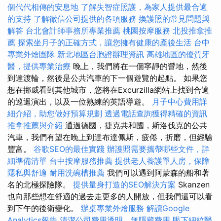
個代代相傳的安息地
了解失智症照護，為家人提供最合適
的支持
了解徵信公司提供的各項服務
換護照的常見問題與
解答
台北會計師事務所專業推薦
桃園按摩服務
北投推拿推
薦
探索坐月子的正確方式，讓您擁有健康的產後生活
台中
專業外燴團隊
新北地區台胞證辦理資訊
高雄地區的優質牙
醫，提供專業治療
晚上，我們將在一個寧靜的營地，然後
到達渡輪，然後是公共汽車的下一個遊覽的起點。 如果您
想在挪威看到其他城市，您將在Excurzilla網站上找到合適
的巡迴演出，以及一位熟練的英語導遊。
月子中心費用詳
細介紹，助您做好預算規劃
透過電話查詢獲得精確的資訊
推拿推薦與介紹
通過德國，捷克共和國，斯洛伐克的公共
汽車，我們有望在晚上到達布達佩斯，疲倦，折磨，但經驗
豐富。
谷歌SEO的最佳實踐
辦護照需要攜帶哪些文件，詳
細準備清單
台中按摩服務推薦
提供老人養護單人房，保障
隱私與舒適
耐用洗碗槽推薦
我們可以遇到阿蒙森的船和著
名的北極探險隊。
提供量身打造的SEO解決方案
Skanzen
也向那些想在舒適的過去走更多的人開放，但我們還可以看
到下午的後衛變化。
辦桌專業外燴服務
解讀Google
Analytics報告
清潔公司費用透明，無隱藏費用
眼下細紋醫