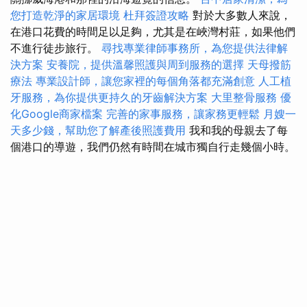
您打造乾淨的家居環境
杜拜簽證攻略
對於大多數人來說，
在港口花費的時間足以足夠，尤其是在峽灣村莊，如果他們
不進行徒步旅行。
尋找專業律師事務所，為您提供法律解
決方案
安養院，提供溫馨照護與周到服務的選擇
天母撥筋
療法
專業設計師，讓您家裡的每個角落都充滿創意
人工植
牙服務，為你提供更持久的牙齒解決方案
大里整骨服務
優
化Google商家檔案
完善的家事服務，讓家務更輕鬆
月嫂一
天多少錢，幫助您了解產後照護費用
我和我的母親去了每
個港口的導遊，我們仍然有時間在城市獨自行走幾個小時。