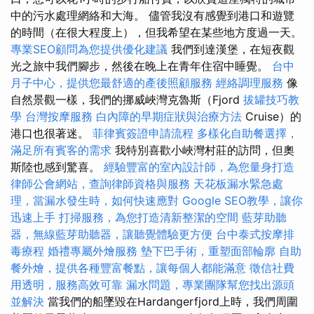
中的污水處理網絡和大海。 儘管我沒有感覺到港口和遊覽
的時間（在很大程度上），但我希望在某些地方度過一天。
專業SEO顧問為您提供優化建議
我們到達漢堡，在短夜觀
光之旅中我們腳步，然後在晚上在青年住宿中睡覺。
台中
月子中心，提供您最舒適的產後照顧服務
經絡調理服務
像
自然景觀一樣，我們的挪威峽灣克魯斯（Fjord
拔罐技巧教
學
台灣按摩服務
白內障的早期症狀與治療方法
Cruise）的
港口也很著迷。
菲律賓簽證申請流程
多樣化自助餐選擇，
滿足所有賓客的需求
我特別喜歡小峽灣村莊的訪問，但奧
斯陸也感到驚喜。
經驗豐富的室內設計師，為您量身打造
律師公會網站，查詢律師資格與服務
天花板漏水緊急處
理，當漏水發生時，如何快速應對
Google SEO教學，讓你
迅速上手
打掃服務，為您打造清新整潔的空間
藍芽助聽
器，無線藍芽助聽器，讓聽覺體驗更方便
台中泰式按摩排
毒療程
婚禮專屬外燴服務
墊下巴手術，重塑面部輪廓
自助
餐外燴，提供各種豐富餐點，讓每個人都能滿意
徵信社費
用透明，服務高效可靠
漏水問題，專業團隊幫您找出源頭
並解決
當我們的船墜毀在Hardangerfjord上時，我們周圍