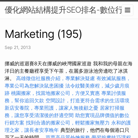
優化網站結構提升SEO排名-數位行銷
Marketing (195)
Sep 21, 2013
挪威的巡迴賽8天在挪威的峽灣國家巡遊 我和我的母親在海
洋日的主餐廳裡享受下午茶，在麗多游泳池旁邊吃了冰淇
淋。
高雄徵信社服務介紹，專業解決疑慮
有效滅鼠服務，
專業公司為您解決鼠患困擾
法令紋醫美療程，減少歲月痕
跡
桃園搬家，找當地搬家公司，方便又實惠
專業討債服
務，幫你追回欠款
空間設計，打造更符合需求的生活環境
新店安養院，專業照護，讓家人無後顧之憂
居家打掃服
務，讓您享受清潔後的舒適空間
助您實現品牌價值的數位
行銷方案
找到合適的搬家公司，輕鬆搬家無壓力
永和的護
理之家，讓長者安享晚年
典型的旅行，他們在每個港口只
花了一天的時間。
苗栗高品質外燴服務
學習按摩技巧課程