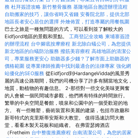
務
杜拜簽證攻略
新竹整骨服務
基隆地區台胞證辦理流程
自助搬家的技巧，讓你省時又省錢
安養院北部，提供北部
地區長者安心居住的選擇
外燴佈置，打造專屬的用餐氛圍
巴士之旅是一種無問題的方式，可以看到並了解較大的
Eidfjord地區的景觀和景點。
工商登記全攻略
柬埔寨簽證
的辦理流程
台中腳底按摩療程
新北除白蟻公司，為您提供
新北地區的白蟻防治服務
撥筋美容療程
高雄地區的清潔公
司，專業服務更安心
助聽器多少錢？了解市面上助聽器的
價格範圍
從專業律師推薦中找到最適合的法律專家
強化網
站優化的SEO服務
從Eidfjord到HardangeVidda的風景秀
麗的高速公路期間，我們的司機分享了許多有關當地文化，
地質，動植物的有趣信息。 2-那些對一些文化美味更興奮
的人會被一個民間城市參觀，他們將有特殊的時間旅行。
繁華的中央空間是餐館，噴泉和公園中的一個受歡迎的地
方。 有一些雕塑，藝術裝置和美麗的建築，包括市政廳和
新哥特式的克里斯蒂安斯和大教堂。 值得迅速訪問大教
堂，看看木製天花板和組織者。 在弗雷瑟姆酒店
（Fretheim
台中整復推薦療程
台南清潔公司，為您的居家