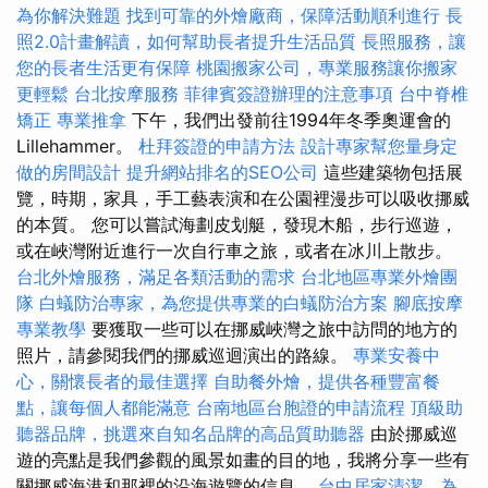
為你解決難題
找到可靠的外燴廠商，保障活動順利進行
長
照2.0計畫解讀，如何幫助長者提升生活品質
長照服務，讓
您的長者生活更有保障
桃園搬家公司，專業服務讓你搬家
更輕鬆
台北按摩服務
菲律賓簽證辦理的注意事項
台中脊椎
矯正
專業推拿
下午，我們出發前往1994年冬季奧運會的
Lillehammer。
杜拜簽證的申請方法
設計專家幫您量身定
做的房間設計
提升網站排名的SEO公司
這些建築物包括展
覽，時期，家具，手工藝表演和在公園裡漫步可以吸收挪威
的本質。 您可以嘗試海劃皮划艇，發現木船，步行巡遊，
或在峽灣附近進行一次自行車之旅，或者在冰川上散步。
台北外燴服務，滿足各類活動的需求
台北地區專業外燴團
隊
白蟻防治專家，為您提供專業的白蟻防治方案
腳底按摩
專業教學
要獲取一些可以在挪威峽灣之旅中訪問的地方的
照片，請參閱我們的挪威巡迴演出的路線。
專業安養中
心，關懷長者的最佳選擇
自助餐外燴，提供各種豐富餐
點，讓每個人都能滿意
台南地區台胞證的申請流程
頂級助
聽器品牌，挑選來自知名品牌的高品質助聽器
由於挪威巡
遊的亮點是我們參觀的風景如畫的目的地，我將分享一些有
關挪威海港和那裡的沿海遊覽的信息。
台中居家清潔，為