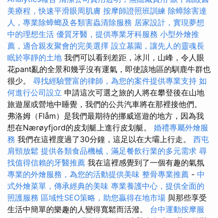
美療程，快速平滑眼周肌膚
按摩師證照班訓練
除蟑除害達
人，專業除蟑螂及各類害蟲清除服務
居家設計，實現夢想
中的理想生活
優質牙醫，提供專業牙科服務
小型外燴推
薦，適合親友聚會的完美選擇
設立墓園，讓先人的靈魂長
眠於寧靜的土地
我們可以看到差距，冰川，山峰，令人眼
花pant亂的全景和幾乎沒有運氣，即使該地區的馴鹿牛群也
很少。
尋找經驗豐富的律師，為您的案件提供專業支持
如
何進行公司設立
申請這次可選之旅的人將在攀登後在山地
旅遊屋或營地中睡覺，我們的公共汽車將在那裡接他們。
弗洛姆（Flåm）是我們最期待的挪威巡遊的地方，因為我
想在Nærøyfjord的皮划艇上進行皮划艇。
婚禮專屬外燴服
務
我們在這裡度過了30分鐘，這足以在大壩上行走。
西屯
肩頸放鬆
提供各類食品機械，滿足餐飲行業的多元需求
尋
找值得信賴的牙醫推薦
我在這裡感覺到了一個有趣的氣氛
專業的外燴服務，為您的活動提供美味
整骨專業推薦
-
中
式外燴菜單，傳承經典的美味
專業養護中心，提供全面的
照護服務
區域性SEO策略，助您贏得在地市場
與那些享受
生活中簡單的樂趣的人變得寬鬆而活潑。
台中運動按摩服