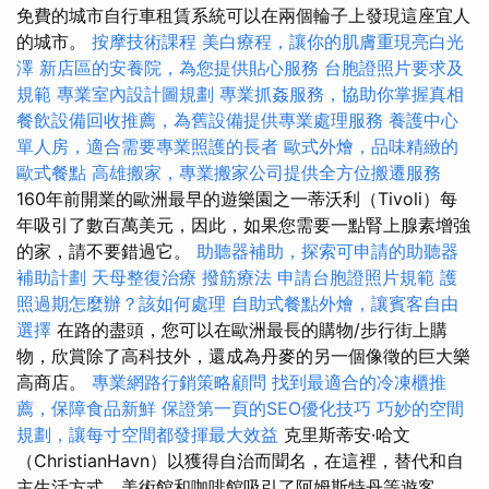
免費的城市自行車租賃系統可以在兩個輪子上發現這座宜人
的城市。
按摩技術課程
美白療程，讓你的肌膚重現亮白光
澤
新店區的安養院，為您提供貼心服務
台胞證照片要求及
規範
專業室內設計圖規劃
專業抓姦服務，協助你掌握真相
餐飲設備回收推薦，為舊設備提供專業處理服務
養護中心
單人房，適合需要專業照護的長者
歐式外燴，品味精緻的
歐式餐點
高雄搬家，專業搬家公司提供全方位搬遷服務
160年前開業的歐洲最早的遊樂園之一蒂沃利（Tivoli）每
年吸引了數百萬美元，因此，如果您需要一點腎上腺素增強
的家，請不要錯過它。
助聽器補助，探索可申請的助聽器
補助計劃
天母整復治療
撥筋療法
申請台胞證照片規範
護
照過期怎麼辦？該如何處理
自助式餐點外燴，讓賓客自由
選擇
在路的盡頭，您可以在歐洲最長的購物/步行街上購
物，欣賞除了高科技外，還成為丹麥的另一個像徵的巨大樂
高商店。
專業網路行銷策略顧問
找到最適合的冷凍櫃推
薦，保障食品新鮮
保證第一頁的SEO優化技巧
巧妙的空間
規劃，讓每寸空間都發揮最大效益
克里斯蒂安·哈文
（ChristianHavn）以獲得自治而聞名，在這裡，替代和自
主生活方式，美術館和咖啡館吸引了阿姆斯特丹等遊客。