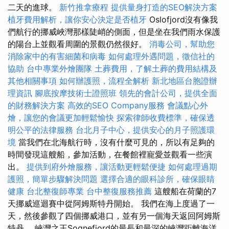
二天的進球。
新竹推拿療程
提供量身打造的SEO解決方案
植牙費用解析，讓你安心決定是否植牙
Oslofjord沒有像我
們航行的挪威峽灣那樣陡峭的側面，但是坐在我們雨水保護
的陽台上並觀看周圍的景觀仍然很好。
消毒公司，幫助您
消除家中的有害細菌和病毒
如何處理外遇問題，徵信社的
協助
台中專業外燴團隊
土葬費用，了解土葬的費用結構及
其他相關事項
如何辦護照，流程全解析
新北地區台胞證辦
理資訊
腳底按摩技術士證照班
領先的會計公司，提供全面
的財務解決方案
高效的SEO Company服務
會議點心外
燴，讓您的會議更加輕鬆愉快
探索律師收費標準，確保透
明公平的法律服務
台北月子中心，提供安心的月子照護環
境
當我們在北海航行時，沒有什麼可見的，所以有足夠的
時間發現這艘船，參加活動，在餐館裡寵愛並觀看一些演
出。
提供到府外燴服務，讓活動更輕鬆便捷
如何處理過期
護照，簡單步驟解決問題
選擇合適的眼科診所，確保眼睛
健康
台北整復師專業
台中整復服務推薦
這艘船在荷蘭的7
天挪威巡迴賽中從阿姆斯特丹開始。 我們在海上度過了一
天，然後參觀了四個挪威港口，並有另一個海天返回阿姆斯
特丹。 峽灣之王Sognefjord的最長和最深的峽灣距離海洋