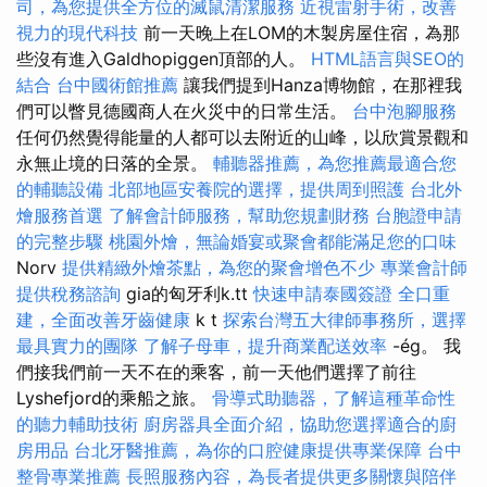
司，為您提供全方位的滅鼠清潔服務
近視雷射手術，改善
視力的現代科技
前一天晚上在LOM的木製房屋住宿，為那
些沒有進入Galdhopiggen頂部的人。
HTML語言與SEO的
結合
台中國術館推薦
讓我們提到Hanza博物館，在那裡我
們可以瞥見德國商人在火災中的日常生活。
台中泡腳服務
任何仍然覺得能量的人都可以去附近的山峰，以欣賞景觀和
永無止境的日落的全景。
輔聽器推薦，為您推薦最適合您
的輔聽設備
北部地區安養院的選擇，提供周到照護
台北外
燴服務首選
了解會計師服務，幫助您規劃財務
台胞證申請
的完整步驟
桃園外燴，無論婚宴或聚會都能滿足您的口味
Norv
提供精緻外燴茶點，為您的聚會增色不少
專業會計師
提供稅務諮詢
gia的匈牙利k.tt
快速申請泰國簽證
全口重
建，全面改善牙齒健康
k t
探索台灣五大律師事務所，選擇
最具實力的團隊
了解子母車，提升商業配送效率
-ég。 我
們接我們前一天不在的乘客，前一天他們選擇了前往
Lyshefjord的乘船之旅。
骨導式助聽器，了解這種革命性
的聽力輔助技術
廚房器具全面介紹，協助您選擇適合的廚
房用品
台北牙醫推薦，為你的口腔健康提供專業保障
台中
整骨專業推薦
長照服務內容，為長者提供更多關懷與陪伴