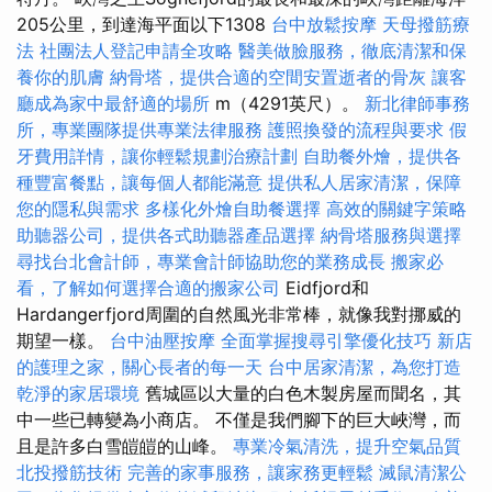
205公里，到達海平面以下1308
台中放鬆按摩
天母撥筋療
法
社團法人登記申請全攻略
醫美做臉服務，徹底清潔和保
養你的肌膚
納骨塔，提供合適的空間安置逝者的骨灰
讓客
廳成為家中最舒適的場所
m（4291英尺）。
新北律師事務
所，專業團隊提供專業法律服務
護照換發的流程與要求
假
牙費用詳情，讓你輕鬆規劃治療計劃
自助餐外燴，提供各
種豐富餐點，讓每個人都能滿意
提供私人居家清潔，保障
您的隱私與需求
多樣化外燴自助餐選擇
高效的關鍵字策略
助聽器公司，提供各式助聽器產品選擇
納骨塔服務與選擇
尋找台北會計師，專業會計師協助您的業務成長
搬家必
看，了解如何選擇合適的搬家公司
Eidfjord和
Hardangerfjord周圍的自然風光非常棒，就像我對挪威的
期望一樣。
台中油壓按摩
全面掌握搜尋引擎優化技巧
新店
的護理之家，關心長者的每一天
台中居家清潔，為您打造
乾淨的家居環境
舊城區以大量的白色木製房屋而聞名，其
中一些已轉變為小商店。 不僅是我們腳下的巨大峽灣，而
且是許多白雪皚皚的山峰。
專業冷氣清洗，提升空氣品質
北投撥筋技術
完善的家事服務，讓家務更輕鬆
滅鼠清潔公