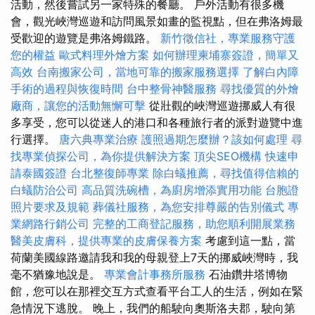
活動，然後嘗試另一家特殊的餐廳。 戶外活動有很多機
會，觀光峽灣巡遊和訪問風景如畫的監視點，但在弗洛姆最
受歡迎的遊覽是弗洛姆鐵路。
新竹徵信社，專業服務守護
您的權益
歐式料理外燴方案
如何辦理柬埔寨簽證，簡單又
高效
台南搬家公司，當地可靠的搬家服務選擇
了解白內障
手術的過程與恢復時間
台中整骨神醫服務
尋找優質的外燴
廠商，讓您的活動無懈可擊
從壯觀的峽灣巡遊挪威人有很
多享受，您可以從迷人的港口和各種旅行者的派對遊覽中進
行選擇。
唐六典專業治療
護照過期怎麼辦？該如何處理
尋
找專業偵探公司，為你提供解決方案
頂尖SEO機構
快速申
請泰國簽證
台北整復師專業
除白蟻推薦，尋找值得信賴的
白蟻防治公司
高品質洗碗槽，為廚房增添實用功能
台胞證
照片要求及規範
葬儀社服務，為您安排尊嚴的告別儀式
專
業網路行銷公司
完整的工商登記服務，助您順利開展業務
醫美皮膚科，提供專業的皮膚保養方案
考慮到這一點，當
荷蘭美國線路邀請我和我的母親登上7天的挪威峽灣時，我
毫不猶豫地說是。
專業會計事務所服務
石油鑽井塔博物
館，您可以在那裡交互方式查看平台工人的生活，例如在緊
急情況下逃脫。 晚上，我們的船駛向奧斯洛夫郡，駛向第