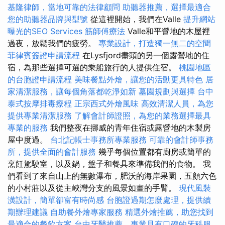
基隆律師，當地可靠的法律顧問
助聽器推薦，選擇最適合
您的助聽器品牌與型號
從這裡開始，我們在Valle
提升網站
曝光的SEO Services
筋師傅療法
Valle和平營地的木屋裡
過夜，放鬆我們的疲勞。
專業設計，打造獨一無二的空間
菲律賓簽證申請流程
在Lysfjord盡頭的另一個露營地的住
宿，為那些選擇可選的乘船旅行的人提供住宿。
桃園地區
的台胞證申請流程
美味餐點外燴，讓您的活動更具特色
居
家清潔服務，讓每個角落都乾淨如新
墓園規劃與選擇
台中
泰式按摩排毒療程
正宗西式外燴風味
高效清潔人員，為您
提供專業清潔服務
了解會計師證照，為您的業務選擇最具
專業的服務
我們整夜在挪威的青年住宿或露營地的木製房
屋中度過。
台北記帳士事務所專業服務
可靠的會計師事務
所，提供全面的會計服務
幾乎每個位置都有廚房或簡單的
烹飪駕駛室，以及鍋，盤子和餐具來準備我們的食物。 我
們看到了來自山上的無數瀑布，肥沃的海岸果園，五顏六色
的小村莊以及從主峽灣分支的風景如畫的手臂。
現代風裝
潢設計，簡單卻富有時尚感
台胞證過期怎麼處理，提供續
期辦理建議
自助餐外燴專家服務
精選外燴推薦，助您找到
最適合的餐飲方案
台中牙醫推薦，專業且有口碑的牙科服