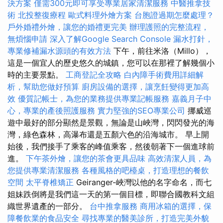
決方案
僅需300元即可享受專業居家清潔服務
中醫推拿技
術
北投整復療程
歐式料理外燴方案
台胞證過期怎麼處理？
戶外婚禮外燴，讓您的婚禮更完美
辦理護照的完整流程，
無煩惱申請
深入了解Google Search Console
漏水打針，
專業修補漏水源頭的有效方法
下午，前往米洛（Millo），
這是一個宜人的歷史悠久的城鎮，您可以在那裡了解幾個小
時的主要景點。
工商登記全攻略
白內障手術費用詳細解
析，幫助您做好預算
廚房設備的選擇，讓烹飪變得更加高
效
優質記帳士，為您的業務提供專業記帳服務
嘉義月子中
心，專業的產後照護服務
實力堅強的SEO專業公司
挪威巡
遊中最好的部分顯然是景觀，無論是山峽灣，閃閃發光的海
灣，綠色森林，高瀑布還是五顏六色的沿海城市。 早上開
始後，我們接手了乘客的峰值乘客，然後朝著下一個進球前
進。
下午茶外燴，讓您的茶會更具品味
高效清潔人員，為
您提供專業清潔服務
各種風格的吧檯桌，打造理想的餐飲
空間
太平脊椎矯正
Geiranger-峽灣以他的名字命名，而七
姐妹跌倒將是我們這一天的第一個目標，即聯合國教科文組
織世界遺產的一部分。
台中推拿服務
商用冰箱的選擇，保
障餐飲業的食品安全
尋找專業的醫美診所，打造完美外貌