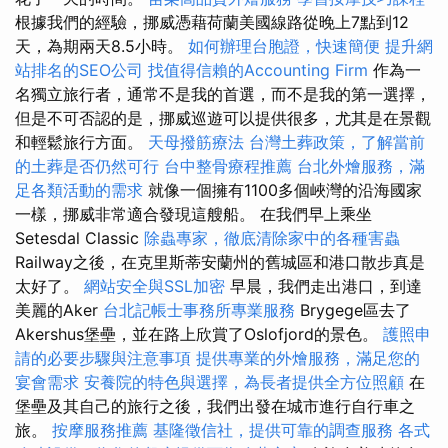
根據我們的經驗，挪威憑藉荷蘭美國線路從晚上7點到12
天，為期兩天8.5小時。
如何辦理台胞證，快速簡便
提升網
站排名的SEO公司
找值得信賴的Accounting Firm
作為一
名獨立旅行者，通常不是我的首選，而不是我的第一選擇，
但是不可否認的是，挪威巡遊可以提供很多，尤其是在景觀
和輕鬆旅行方面。
天母撥筋療法
台灣土葬政策，了解當前
的土葬是否仍然可行
台中整骨療程推薦
台北外燴服務，滿
足各類活動的需求
就像一個擁有1100多個峽灣的沿海國家
一樣，挪威非常適合發現這艘船。 在我們早上乘坐
Setesdal Classic
除蟲專家，徹底清除家中的各種害蟲
Railway之後，在克里斯蒂安蘭州的舊城區和港口散步真是
太好了。
網站安全與SSL加密
早晨，我們走出港口，到達
美麗的Aker
台北記帳士事務所專業服務
Brygege區去了
Akershus堡壘，並在路上欣賞了Oslofjord的景色。
護照申
請的必要步驟與注意事項
提供專業的外燴服務，滿足您的
宴會需求
安養院的特色與選擇，為長者提供全方位照顧
在
堡壘及其自己的旅行之後，我們出發在城市進行自行車之
旅。
按摩服務推薦
基隆徵信社，提供可靠的調查服務
各式