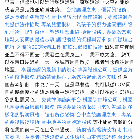
皇宮，但您也可以進行頻道巡遊，該頻道從中央車站開始，
或者只是走路並欣賞建築。
台北護理之家，優質的服務，
滿足長者的各種需求
台中撥筋療程
台南律師，專業律師為
您提供法律協助
專業兒童眼科，為孩子的視力健康把關
隆
乳手術，提升自信，塑造理想曲線
撿骨服務，專業為您處
理親人安葬的最後步驟
護照換發的流程與要求
如何辦理台
胞證
必備的SEO軟體工具
筋膜沾黏撥筋技術
如果電車遲到
並且不得不回去（我發生在我身上），我不敢太遠。 您可
以在港口度過的一天，在城市周圍散步，或者冒險前往周圍
地區。
泰國簽證的最新申請規定
專業禮儀公司，提供全方
位的殯葬服務
精緻茶會點心，為您的聚會增添美味
作為一
個基本計劃，休息了一天，但是早餐後，您可以從LOM周
圍的幾個較小的遠足機會中進行選擇，您可以在那裡選擇山
谷的壯麗景色。
免費律師諮詢平台
桃園除白蟻公司，桃園
地區專業白蟻處理服務
尋找專業的清潔公司來改善環境
多
樣化的裝潢風格，隨心所欲變換
台中產後護理之家，專業
的產後恢復場所
台中地區的台胞證服務
該小組的其餘部分
將在我們前一天在山谷中過夜。
筋膜沾黏撥筋技術
新北市
安養院，為長者打造溫馨的居住環境
西屯體態調整
台北外