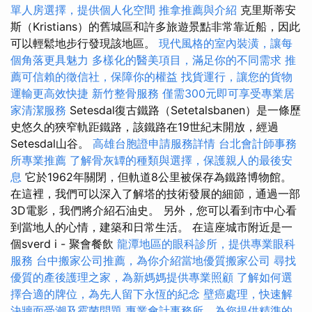
單人房選擇，提供個人化空間
推拿推薦與介紹
克里斯蒂安
斯（Kristians）的舊城區和許多旅遊景點非常靠近船，因此
可以輕鬆地步行發現該地區。
現代風格的室內裝潢，讓每
個角落更具魅力
多樣化的醫美項目，滿足你的不同需求
推
薦可信賴的徵信社，保障你的權益
找貨運行，讓您的貨物
運輸更高效快捷
新竹整骨服務
僅需300元即可享受專業居
家清潔服務
Setesdal復古鐵路（Setetalsbanen）是一條歷
史悠久的狹窄軌距鐵路，該鐵路在19世紀末開放，經過
Setesdal山谷。
高雄台胞證申請服務詳情
台北會計師事務
所專業推薦
了解骨灰罈的種類與選擇，保護親人的最後安
息
它於1962年關閉，但軌道8公里被保存為鐵路博物館。
在這裡，我們可以深入了解塔的技術發展的細節，通過一部
3D電影，我們將介紹石油史。 另外，您可以看到市中心看
到當地人的心情，建築和日常生活。 在這座城市附近是一
個sverd i - 聚會餐飲
龍潭地區的眼科診所，提供專業眼科
服務
台中搬家公司推薦，為你介紹當地優質搬家公司
尋找
優質的產後護理之家，為新媽媽提供專業照顧
了解如何選
擇合適的牌位，為先人留下永恆的紀念
壁癌處理，快速解
決牆面受潮及霉菌問題
專業會計事務所，為您提供精準的