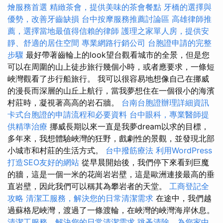
燴服務首選
精緻茶會，提供美味的茶會餐點
牙橋的選擇與
優勢，改善牙齒缺損
台中按摩服務推薦討論區
高雄律師推
薦，選擇當地最值得信賴的律師
護理之家單人房，提供安
靜、舒適的居住空間
專業網路行銷公司
台胞證申請的完整
步驟
最好帶著齒輪上的look望台觀看城市的全景，但是您
可以在周圍的山上徒步旅行幾個小時，或者應要求，一條短
峽灣觀看了步行船旅行。 我可以很容易地想像自己在挪威
的漫長而深層的山丘上航行，當我夢想住在一個很小的海濱
村莊時，凝視著高高的岩石牆。
台南台胞證辦理詳細資訊
卡式台胞證的申請流程和必要資料
台中眼科，專業醫師提
供精準治療
挪威長期以來一直是我夢dream以求的目標，
多年來，我想體驗峽灣的狂野，戲劇性的景觀，並發現北部
小城市和村莊的生活方式。
台中撥筋療法
利用WordPress
打造SEO友好的網站
從早晨開始後，我們停下來看到巨魔
的牆，這是一個一米的花崗岩岩壁，這是歐洲連接最高的垂
直岩壁，因此我們可以稱其為攀岩者的天堂。
工商登記全
攻略
清潔工服務，解決您的日常清潔需求
在途中，我們越
過蘇格尼峽灣，渡過了一條渡輪，在峽灣的峽灣海岸休息。
清潔工服務，解決您的日常清潔需求
跳蚤清除，為您家中