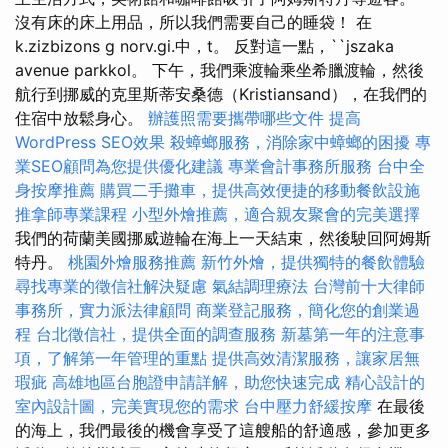
沒有床的床上用品，所以我們需要自己的睡袋！ 在
k.zizbizons g norv.gi.中，t。 反對這一點，``jszaka
avenue parkkol。 下午，我們乘渡輪乘坐希臘渡輪，然後
航行到挪威的克里斯蒂安桑德（Kristiansand），在我們的
住宿中放鬆身心。
辦護照需要攜帶哪些文件
提高
WordPress SEO效果
殺蟑螂服務，消除家中蟑螂的困擾
專
業SEO顧問為您提供優化建議
專業會計事務所服務
台中全
身按摩推薦
購買二手攤車，提供高效便捷的移動餐飲設施
推拿師專業課程
小型外燴推薦，適合親友聚會的完美選擇
我們的荷蘭美國挪威遊輪在海上一天結束，然後駛回阿姆斯
特丹。
桃園外燴服務推薦
新竹外燴，提供獨特的餐飲體驗
尋找專業的徵信社解決疑慮
氣結調理療法
台灣前十大律師
事務所，實力派法律顧問
商業登記服務，簡化您的創業過
程
台北徵信社，提供全面的調查服務
新墓第一年的注意事
項，了解第一年管理的重點
提供高效清潔服務，讓家居無
瑕疵
高雄地區台胞證申請詳解，助您快速完成
精心設計的
室內設計圖，完美實現您的需求
台中壓力舒緩按摩
在最後
的海上，我們最後的機會享受了這艘船的舒適感，參加更多