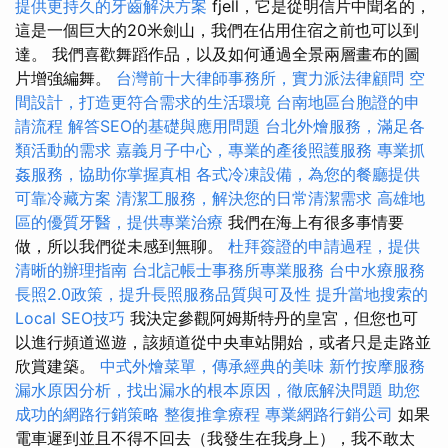
提供更持久的牙齒解決方案
fjell，它是從明信片中聞名的，
這是一個巨大的20米劍山，我們在佔用住宿之前也可以到
達。 我們喜歡舞蹈作品，以及如何通過全景兩層畫布的圖
片增強編舞。
台灣前十大律師事務所，實力派法律顧問
空
間設計，打造更符合需求的生活環境
台南地區台胞證的申
請流程
解答SEO的基礎與應用問題
台北外燴服務，滿足各
類活動的需求
嘉義月子中心，專業的產後照護服務
專業抓
姦服務，協助你掌握真相
各式冷凍設備，為您的餐廳提供
可靠冷藏方案
清潔工服務，解決您的日常清潔需求
高雄地
區的優質牙醫，提供專業治療
我們在海上有很多事情要
做，所以我們從未感到無聊。
杜拜簽證的申請過程，提供
清晰的辦理指南
台北記帳士事務所專業服務
台中水療服務
長照2.0政策，提升長照服務品質與可及性
提升當地搜索的
Local SEO技巧
我決定參觀阿姆斯特丹的皇宮，但您也可
以進行頻道巡遊，該頻道從中央車站開始，或者只是走路並
欣賞建築。
中式外燴菜單，傳承經典的美味
新竹按摩服務
漏水原因分析，找出漏水的根本原因，徹底解決問題
助您
成功的網路行銷策略
整復推拿療程
專業網路行銷公司
如果
電車遲到並且不得不回去（我發生在我身上），我不敢太