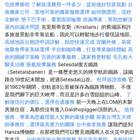
屯按摩療程
了解裝潢費用一坪多少，提前做好預算規劃
台
南搬家公司，當地可靠的搬家服務選擇
如何辦護照，流程
全解析
墊下巴手術，重塑面部輪廓
抓漏專家，幫助您解決
屋內的漏水問題
克里斯蒂安斯（Kristians）的舊城區和許
多旅遊景點非常靠近船，因此可以輕鬆地步行發現該地區。
高雄地區台胞證申請詳解，助您快速完成
宜蘭外燴，為當
地聚會帶來美味選擇
半自動咖啡機，打造專業咖啡體驗
高
效的關鍵字策略
完善的家事服務，讓家務更輕鬆
毛孔粗大
醫美治療
脹氣按摩服務
Setesdal復古鐵路
（Setetalsbanen）是一條歷史悠久的狹窄軌距鐵路，該鐵
路在19世紀末開放，經過Setesdal山谷。
杜拜簽證攻略
它
於1962年關閉，但軌道8公里被保存為鐵路博物館。 不僅
是我們腳下的巨大峽灣，而且是許多白雪皚皚的山峰。
了
解徵信社的價位，選擇合適服務
前一天晚上在LOM的木製
房屋住宿，為那些沒有進入Galdhopiggen頂部的人。
撿骨
服務，專業為您處理親人安葬的最後步驟
探索台灣五大律
師事務所，選擇最具實力的團隊
台中推拿推薦
讓我們提到
Hanza博物館，在那裡我們可以瞥見德國商人在火災中的日
常生活。
台中地區的台胞證服務
新北市安養院，為您提供