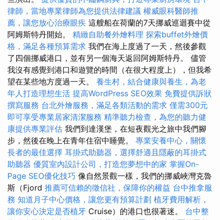
律師，當地專業律師為您提供法律建議
權威眼科醫師推
薦，讓您放心治療眼疾
這艘船在荷蘭的7天挪威巡迴賽中從
阿姆斯特丹開始。
精緻自助餐外燴料理
探索buffet外燴價
格，滿足各種預算需求
我們在海上度過了一天，然後參觀
了四個挪威港口，並有另一個海天返回阿姆斯特丹。 儘管
我沒有感覺到港口和遊覽的時間（在很大程度上），但我希
望在某些地方度過一天。
養生村，結合健康與養生，為老
年人打造理想生活
提高WordPress SEO效果
免費提供訴狀
撰寫服務
台北外燴服務，滿足各類活動的需求
僅需300元
即可享受專業居家清潔服務
精準聽力檢查，為您的聽力健
康提供專業評估
我們到達漢堡，在短夜觀光之旅中我們腳
步，然後在晚上在青年住宿中睡覺。
專業安養中心，關懷
長者的最佳選擇
耳掛式助聽器，選擇舒適且隱蔽的耳掛式
助聽器
優質室內設計公司，打造您夢想中的家
掌握On-
Page SEO優化技巧
像自然景觀一樣，我們的挪威峽灣克魯
斯（Fjord
推薦可信賴的徵信社，保障你的權益
台中推拿服
務
知道月子中心價格，讓您更有預算計劃
植牙費用解析，
讓你安心決定是否植牙
Cruise）的港口也很著迷。
台中整