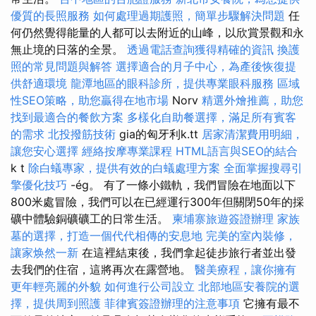
優質的長照服務
如何處理過期護照，簡單步驟解決問題
任
何仍然覺得能量的人都可以去附近的山峰，以欣賞景觀和永
無止境的日落的全景。
透過電話查詢獲得精確的資訊
換護
照的常見問題與解答
選擇適合的月子中心，為產後恢復提
供舒適環境
龍潭地區的眼科診所，提供專業眼科服務
區域
性SEO策略，助您贏得在地市場
Norv
精選外燴推薦，助您
找到最適合的餐飲方案
多樣化自助餐選擇，滿足所有賓客
的需求
北投撥筋技術
gia的匈牙利k.tt
居家清潔費用明細，
讓您安心選擇
經絡按摩專業課程
HTML語言與SEO的結合
k t
除白蟻專家，提供有效的白蟻處理方案
全面掌握搜尋引
擎優化技巧
-ég。 有了一條小鐵軌，我們冒險在地面以下
800米處冒險，我們可以在已經運行300年但關閉50年的採
礦中體驗銅礦礦工的日常生活。
柬埔寨旅遊簽證辦理
家族
墓的選擇，打造一個代代相傳的安息地
完美的室內裝修，
讓家焕然一新
在這裡結束後，我們拿起徒步旅行者並出發
去我們的住宿，這將再次在露營地。
醫美療程，讓你擁有
更年輕亮麗的外貌
如何進行公司設立
北部地區安養院的選
擇，提供周到照護
菲律賓簽證辦理的注意事項
它擁有最不