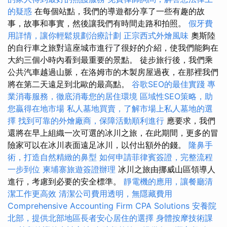
的疑惑
在每個站點，我們的導遊都分享了一些有趣的故
事，故事和事實，然後讓我們有時間走路和拍照。
假牙費
用詳情，讓你輕鬆規劃治療計劃
正宗西式外燴風味
奧斯陸
的自行車之旅對這座城市進行了很好的介紹，使我們能夠在
大約三個小時內看到最重要的景點。 徒步旅行後，我們乘
公共汽車越過山脈，在洛姆市的木製房屋過夜，在那裡我們
將在第二天遠足到北歐的最高點。
谷歌SEO的最佳實踐
專
業消毒服務，徹底消毒您的居住環境
區域性SEO策略，助
您贏得在地市場
私人墓地買賣，了解市場上私人墓地的選
擇
找到可靠的外燴廠商，保障活動順利進行
應要求，我們
還將在早上組織一次可選的冰川之旅，在此期間，更多的冒
險家可以在冰川表面遠足冰川，以付出額外的錢。
隆鼻手
術，打造自然精緻的鼻型
如何申請菲律賓簽證，完整流程
一步到位
柬埔寨旅遊簽證辦理
冰川之旅由挪威山區領導人
進行，考慮到必要的安全標準。
靜電機的應用，讓餐廳清
潔工作更高效
清潔公司費用透明，無隱藏費用
Comprehensive Accounting Firm CPA Solutions
安養院
北部，提供北部地區長者安心居住的選擇
身體按摩技術課