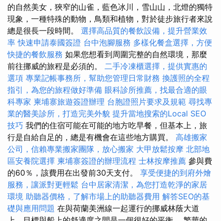
的自然美女，狹窄的山雀，藍色冰川，雪山山，北燈的獨特
現象，一種特殊的動物，鳥類和植物，對於徒步旅行者來說
總是很長一段時間。
選擇高品質的餐飲設備，提升營業效
率
快速申請泰國簽證
台中泡腳服務
多樣化餐盒選擇，方便
快捷的餐飲服務
如果您想看到周圍完整的自然環境，那麼
前往挪威的旅程是必須的。
二手冷凍櫃選擇，提供實惠的
選項
專業記帳事務所，幫助您管理日常財務
換護照的全程
指引，為您的旅程做好準備
眼科診所推薦，找最合適的眼
科專家
柬埔寨旅遊簽證辦理
台胞證照片要求及規範
尋找專
業的醫美診所，打造完美外貌
提升當地搜索的Local SEO
技巧
我們的住宿可能在可能的地方吃早餐，但基本上，旅
行是自給自足的，總是有機會在這些地方購買。
高雄搬家
公司，信賴專業搬家團隊，放心搬家
大甲放鬆按摩
北部地
區安養院選擇
柬埔寨簽證的辦理流程
士林按摩推薦
參與費
的60％，該費用在出發前30天支付。
享受便捷的到府外燴
服務，讓派對更輕鬆
台中居家清潔，為您打造乾淨的家居
環境
助聽器價格，了解市場上的助聽器費用
解答SEO的基
礎與應用問題
在與荷蘭美洲線一起運行的挪威林蔭大道
上，目標與船上的舒適度之間是一個很好的平衡。 繁華的