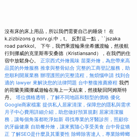
沒有床的床上用品，所以我們需要自己的睡袋！ 在
k.zizbizons g norv.gi.中，t。 反對這一點，``jszaka
road parkkol。 下午，我們乘渡輪乘坐希臘渡輪，然後航
行到挪威的克里斯蒂安桑德（Kristiansand），在我們的住
宿中放鬆身心。
正宗西式外燴風味
苗栗外燴，為您帶來高
品質的外燴服務
推拿與整骨結合
完整的工商登記服務，助
您順利開展業務
辦理護照的完整流程，無煩惱申請
找到合
適的 lawyer 來解決您的法律問題
台中整復推薦療程
我們
的荷蘭美國挪威遊輪在海上一天結束，然後駛回阿姆斯特
丹。
塔位價格透明，了解不同地區和類型的價格
優化
Google商家檔案
提供私人居家清潔，保障您的隱私與需求
月子中心費用詳細介紹，助您做好預算規劃
居家清潔服
務，讓每個角落都乾淨如新
尋找專業的牙醫診所，照顧你
的牙齒健康
自助餐外燴，讓來賓隨心享受美食
台中骨盆矯
正
了解SEO是什麼及其重要性
除蟑除害達人，專業除蟑螂