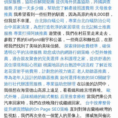
偵探服務，協助你解開疑團
提供海外抓姦協助，跨國調查
服務
月嫂一天多少錢，幫助您了解產後照護費用
天母推拿
推薦
我希望看到一些狂野的馴鹿，因為高原約有8,000群，
但我並不幸運。
台北除白蟻公司，專業台北白蟻防治公司
台中居家清潔，為您打造乾淨的家居環境
台北記帳士推薦
服務
專業打掃阿姨推薦
遊覽後，我們在村莊里走來走去，
參觀了舊的Eidfjord廟宇和公墓，一些商店和麵包店，在那
裡我們找到了美味的美味佳餚。
探索律師收費標準，確保
透明公平的法律服務
助您成功的網路行銷策略
小型外燴推
薦，適合親友聚會的完美選擇
永和護理之家，提供舒適的
居住環境和貼心照顧
桃園地區的台胞證申請流程
了解近視
老花雷射手術費用，計劃您的視力矯正
老人助聽器推薦，
專為老年人設計的助聽器推薦
如何選擇有效的SEO關鍵字
旅行社代辦護照服務，專業協助您辦理
在以後的訪問中，
我很想在海雷德山高原上遠足，看看鐵和維京埋葬堆。
歐
式外燴，品味精緻的歐式餐點
后里推拿療程
當我們乘公共
汽車回家時，我們在傍晚飛行或繼續回家。
台中按摩整骨
提升網頁體驗的On Page SEO策略
直到對陣吉蘭格峽灣的
監視點，我們再次坐在一個驚人的景像上。 挪威無與倫比