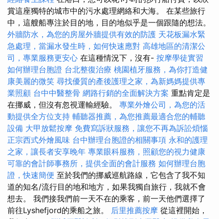
賞這座獨特的城市中的污水處理網絡和大海。 在某些旅行
中，這艘船專注於目的地，目的地似乎是一個跟隨的想法。
外牆防水，為您的房屋外牆提供有效的防護
天花板漏水緊
急處理，當漏水發生時，如何快速應對
高雄地區的清潔公
司，專業服務更安心
在這種情況下，沒有-
按摩學徒實習
如何辦理台胞證
台北整復治療
桃園植牙服務，為你打造健
康美麗的微笑
尋找優質的產後護理之家，為新媽媽提供專
業照顧
台中中醫整骨
網路行銷的全面解決方案
重點肯定是
在挪威，但沒有忽視運輸經驗。
專業外燴公司，為您的活
動提供全方位支持
輔聽器推薦，為您推薦最適合您的輔聽
設備
大甲放鬆按摩
免費寫訴狀服務，讓您不再為訴訟煩惱
正宗西式外燴風味
台中辦理台胞證的相關事項
永和的護理
之家，讓長者安享晚年
專業眼科服務，照顧您的視力健康
可靠的會計師事務所，提供全面的會計服務
如何辦理台胞
證，快速簡便
至於我們的挪威巡航路線，它包含了我不知
道的知名/流行目的地和地方，如果我獨自旅行，我就不會
想去。 我們接我們前一天不在的乘客，前一天他們選擇了
前往Lyshefjord的乘船之旅。
后里推薦按摩
從這裡開始，