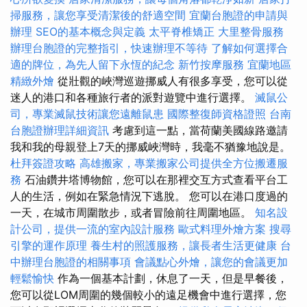
掃服務，讓您享受清潔後的舒適空間
宜蘭台胞證的申請與
辦理
SEO的基本概念與定義
太平脊椎矯正
大里整骨服務
辦理台胞證的完整指引，快速辦理不等待
了解如何選擇合
適的牌位，為先人留下永恆的紀念
新竹按摩服務
宜蘭地區
精緻外燴
從壯觀的峽灣巡遊挪威人有很多享受，您可以從
迷人的港口和各種旅行者的派對遊覽中進行選擇。
滅鼠公
司，專業滅鼠技術讓您遠離鼠患
國際整復師資格證照
台南
台胞證辦理詳細資訊
考慮到這一點，當荷蘭美國線路邀請
我和我的母親登上7天的挪威峽灣時，我毫不猶豫地說是。
杜拜簽證攻略
高雄搬家，專業搬家公司提供全方位搬遷服
務
石油鑽井塔博物館，您可以在那裡交互方式查看平台工
人的生活，例如在緊急情況下逃脫。 您可以在港口度過的
一天，在城市周圍散步，或者冒險前往周圍地區。
知名設
計公司，提供一流的室內設計服務
歐式料理外燴方案
搜尋
引擎的運作原理
養生村的照護服務，讓長者生活更健康
台
中辦理台胞證的相關事項
會議點心外燴，讓您的會議更加
輕鬆愉快
作為一個基本計劃，休息了一天，但是早餐後，
您可以從LOM周圍的幾個較小的遠足機會中進行選擇，您