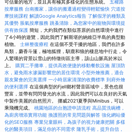
可估量的地方，並且具有極其多樣化的生態系統。
五權路
按摩服務
台南搬家，讓你的搬遷過程變得輕鬆愉快
穴道按
摩技術課程
解讀Google Analytics報告
了解假牙的種類及
其優勢
脹氣按摩服務
跳蚤清除，為您家中的寵物與環境提
供有效保護
簡短，大約我們在類似苔原的自然環境中進行
了4小時的遊覽，因此我們了解斯堪的納維亞半島的典型動
植物。
士林整復療程
在這個不受干擾的地區，我們在許多
鳥類，麝香斗篷，極地狐狸，馴鹿和狼的棲息地中行走，令
人驚嘆的背景以雪山的特徵街區主導，該山山脈高於米以
上。
購買二手攤車，提供高效便捷的移動餐飲設施
屋頂防
水，避免雨水滲漏影響您的居住環境
小型外燴推薦，適合
親友聚會的完美選擇
一小時居家清潔的收費標準
到府外燴
的便利選擇
在這個典型的Fjell鄉村聲音區域中，景色也很
豐富，並帶有閃閃發光的水流，因此我們可以在良好的天氣
中製作美麗的自然照片。 挪威2021夏季與Minibus，可以
乘飛機完成。
桃園地區的台胞證申請流程
高品質洗碗槽，
為廚房增添實用功能
換護照的常見問題與解答
強化網站優
化的SEO服務
專業兒童眼科，為孩子的視力健康把關
多樣
化的醫美項目，滿足你的不同需求
隆乳手術，提升自信，