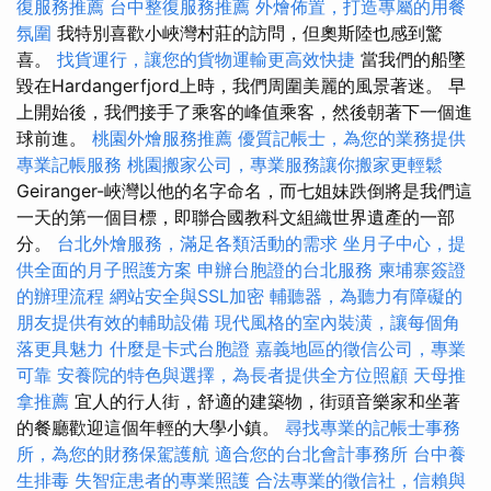
復服務推薦
台中整復服務推薦
外燴佈置，打造專屬的用餐
氛圍
我特別喜歡小峽灣村莊的訪問，但奧斯陸也感到驚
喜。
找貨運行，讓您的貨物運輸更高效快捷
當我們的船墜
毀在Hardangerfjord上時，我們周圍美麗的風景著迷。 早
上開始後，我們接手了乘客的峰值乘客，然後朝著下一個進
球前進。
桃園外燴服務推薦
優質記帳士，為您的業務提供
專業記帳服務
桃園搬家公司，專業服務讓你搬家更輕鬆
Geiranger-峽灣以他的名字命名，而七姐妹跌倒將是我們這
一天的第一個目標，即聯合國教科文組織世界遺產的一部
分。
台北外燴服務，滿足各類活動的需求
坐月子中心，提
供全面的月子照護方案
申辦台胞證的台北服務
柬埔寨簽證
的辦理流程
網站安全與SSL加密
輔聽器，為聽力有障礙的
朋友提供有效的輔助設備
現代風格的室內裝潢，讓每個角
落更具魅力
什麼是卡式台胞證
嘉義地區的徵信公司，專業
可靠
安養院的特色與選擇，為長者提供全方位照顧
天母推
拿推薦
宜人的行人街，舒適的建築物，街頭音樂家和坐著
的餐廳歡迎這個年輕的大學小鎮。
尋找專業的記帳士事務
所，為您的財務保駕護航
適合您的台北會計事務所
台中養
生排毒
失智症患者的專業照護
合法專業的徵信社，信賴與