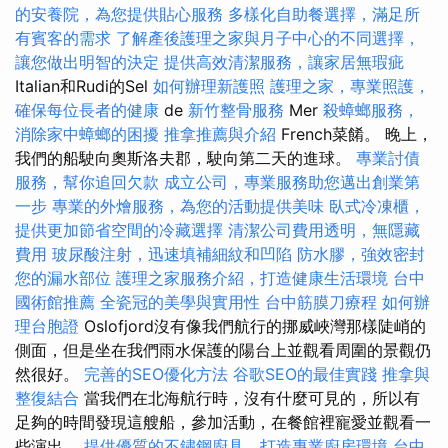
的安養院，為您提供貼心服務
多樣化自助餐選擇，滿足所
有賓客的需求
了解產後護理之家與月子中心的不同選擇，
讓您做出明智的決定
提供高效清潔服務，讓家居無瑕疵
Italian和Rudi的Sel
如何辦理新護照
護理之家，專業照護，
確保每位長者的健康
de
新竹整骨服務
Mer
殺蟑螂服務，
消除家中蟑螂的困擾
推拿推薦與介紹
French菜餚。 晚上，
我們的船駛向奧斯洛夫郡，駛向第二天的進球。
專業討債
服務，幫你追回欠款
成立公司，專業服務助您邁出創業第
一步
專業的外燴服務，為您的活動提供美味
臥式冷凍櫃，
提供更加節省空間的冷藏選擇
清潔公司費用透明，無隱藏
費用
玻尿酸注射，迅速填補細紋和凹陷
防水膠，強效密封
您的漏水部位
護理之家服務介紹，打造健康生活環境
台中
國術館推薦
全瓷冠的美學與實用性
台中筋膜刀療程
如何辦
理台胞證
Oslofjord沒有像我們航行的挪威峽灣那樣陡峭的
側面，但是坐在我們雨水保護的陽台上並觀看周圍的景觀仍
然很好。
完善的SEO優化方法
谷歌SEO的最佳實踐
推拿與
整復結合
當我們在北海航行時，沒有什麼可見的，所以有
足夠的時間發現這艘船，參加活動，在餐館裡寵愛並觀看一
些演出。
提供優質的不鏽鋼廚具，打造專業廚房環境
台中