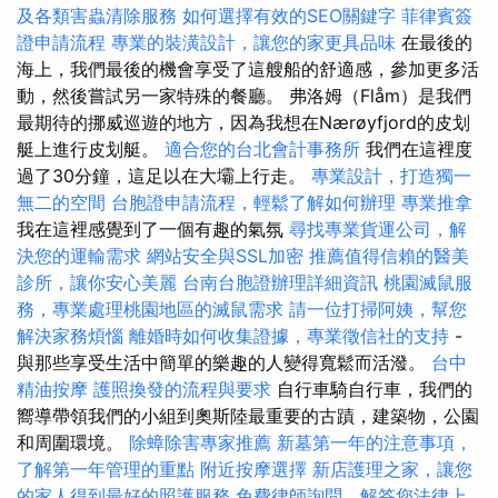
及各類害蟲清除服務
如何選擇有效的SEO關鍵字
菲律賓簽
證申請流程
專業的裝潢設計，讓您的家更具品味
在最後的
海上，我們最後的機會享受了這艘船的舒適感，參加更多活
動，然後嘗試另一家特殊的餐廳。 弗洛姆（Flåm）是我們
最期待的挪威巡遊的地方，因為我想在Nærøyfjord的皮划
艇上進行皮划艇。
適合您的台北會計事務所
我們在這裡度
過了30分鐘，這足以在大壩上行走。
專業設計，打造獨一
無二的空間
台胞證申請流程，輕鬆了解如何辦理
專業推拿
我在這裡感覺到了一個有趣的氣氛
尋找專業貨運公司，解
決您的運輸需求
網站安全與SSL加密
推薦值得信賴的醫美
診所，讓你安心美麗
台南台胞證辦理詳細資訊
桃園滅鼠服
務，專業處理桃園地區的滅鼠需求
請一位打掃阿姨，幫您
解決家務煩惱
離婚時如何收集證據，專業徵信社的支持
-
與那些享受生活中簡單的樂趣的人變得寬鬆而活潑。
台中
精油按摩
護照換發的流程與要求
自行車騎自行車，我們的
嚮導帶領我們的小組到奧斯陸最重要的古蹟，建築物，公園
和周圍環境。
除蟑除害專家推薦
新墓第一年的注意事項，
了解第一年管理的重點
附近按摩選擇
新店護理之家，讓您
的家人得到最好的照護服務
免費律師詢問，解答您法律上