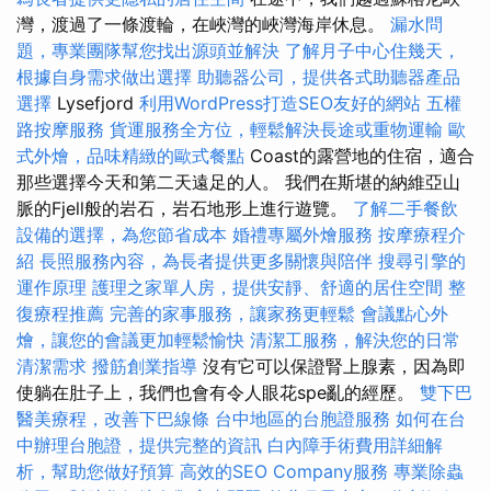
灣，渡過了一條渡輪，在峽灣的峽灣海岸休息。
漏水問
題，專業團隊幫您找出源頭並解決
了解月子中心住幾天，
根據自身需求做出選擇
助聽器公司，提供各式助聽器產品
選擇
Lysefjord
利用WordPress打造SEO友好的網站
五權
路按摩服務
貨運服務全方位，輕鬆解決長途或重物運輸
歐
式外燴，品味精緻的歐式餐點
Coast的露營地的住宿，適合
那些選擇今天和第二天遠足的人。 我們在斯堪的納維亞山
脈的Fjell般的岩石，岩石地形上進行遊覽。
了解二手餐飲
設備的選擇，為您節省成本
婚禮專屬外燴服務
按摩療程介
紹
長照服務內容，為長者提供更多關懷與陪伴
搜尋引擎的
運作原理
護理之家單人房，提供安靜、舒適的居住空間
整
復療程推薦
完善的家事服務，讓家務更輕鬆
會議點心外
燴，讓您的會議更加輕鬆愉快
清潔工服務，解決您的日常
清潔需求
撥筋創業指導
沒有它可以保證腎上腺素，因為即
使躺在肚子上，我們也會有令人眼花spe亂的經歷。
雙下巴
醫美療程，改善下巴線條
台中地區的台胞證服務
如何在台
中辦理台胞證，提供完整的資訊
白內障手術費用詳細解
析，幫助您做好預算
高效的SEO Company服務
專業除蟲