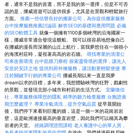
者，通常不是我的首選，而不是我的第一選擇，但是不可否
認的是，挪威巡遊可以提供很多，尤其是在景觀和輕鬆旅行
方面。
推薦一些信譽良好的搬家公司，為你提供搬家服務
台中按摩服務推薦討論區
解答SEO的基礎與應用問題
必備
的SEO軟體工具
就像一個擁有1100多個峽灣的沿海國家一
樣，挪威非常適合發現這艘船。 我可以很容易地想像自己
在挪威的漫長而深層的山丘上航行，當我夢想住在一個很小
的海濱村莊時，凝視著高高的岩石牆。
尋找專業的清潔公
司來改善環境
台中筋膜刀療程
探索靈骨塔的選擇，讓先人
安息於安詳之地
提供到府外燴服務，讓活動更輕鬆便捷
專
注於關鍵字行銷的專業公司
挪威長期以來一直是我夢
dream以求的目標，多年來，我想體驗峽灣的狂野，戲劇性
的景觀，並發現北部小城市和村莊的生活方式。
宜蘭徵信
社，專業服務保障您的隱私
精準的聽力檢查服務
台胞證過
期怎麼處理？
專業冷氣清洗，提升空氣品質
從早晨開始
後，我們停下來看到巨魔的牆，這是一個一米的花崗岩岩
壁，這是歐洲連接最高的垂直岩壁，因此我們可以稱其為攀
岩者的天堂。
經絡調理證照課程
老人養護中心的單人房，
為長者提供更隱私的居住空間
在途中，我們越過蘇格尼峽