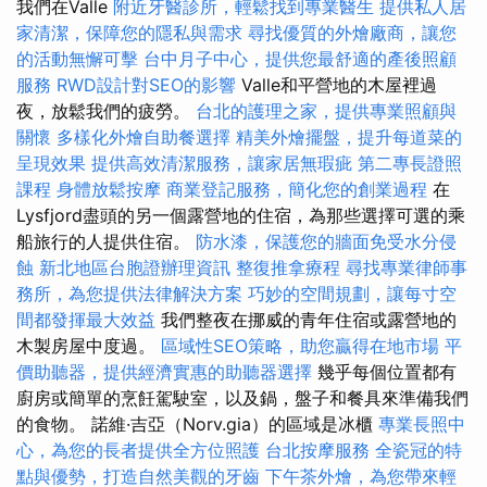
我們在Valle
附近牙醫診所，輕鬆找到專業醫生
提供私人居
家清潔，保障您的隱私與需求
尋找優質的外燴廠商，讓您
的活動無懈可擊
台中月子中心，提供您最舒適的產後照顧
服務
RWD設計對SEO的影響
Valle和平營地的木屋裡過
夜，放鬆我們的疲勞。
台北的護理之家，提供專業照顧與
關懷
多樣化外燴自助餐選擇
精美外燴擺盤，提升每道菜的
呈現效果
提供高效清潔服務，讓家居無瑕疵
第二專長證照
課程
身體放鬆按摩
商業登記服務，簡化您的創業過程
在
Lysfjord盡頭的另一個露營地的住宿，為那些選擇可選的乘
船旅行的人提供住宿。
防水漆，保護您的牆面免受水分侵
蝕
新北地區台胞證辦理資訊
整復推拿療程
尋找專業律師事
務所，為您提供法律解決方案
巧妙的空間規劃，讓每寸空
間都發揮最大效益
我們整夜在挪威的青年住宿或露營地的
木製房屋中度過。
區域性SEO策略，助您贏得在地市場
平
價助聽器，提供經濟實惠的助聽器選擇
幾乎每個位置都有
廚房或簡單的烹飪駕駛室，以及鍋，盤子和餐具來準備我們
的食物。 諾維·吉亞（Norv.gia）的區域是冰櫃
專業長照中
心，為您的長者提供全方位照護
台北按摩服務
全瓷冠的特
點與優勢，打造自然美觀的牙齒
下午茶外燴，為您帶來輕