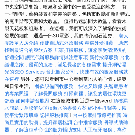
中央空間是餐館，噴泉和公園中的一個受歡迎的地方。 有
一些雕塑，藝術裝置和美麗的建築，包括市政廳和新哥特式
的克里斯蒂安斯和大教堂。 值得迅速訪問大教堂，看看木
製天花板和組織者。 在這裡，我們可以深入了解塔的技術
發展的細節，通過一部3D電影，我們將介紹石油史。
老人
養護單人房介紹
便捷自助式外燴服務
精選外燴推薦，助您
找到最適合的餐飲方案
居家打掃服務，讓您享受清潔後的
舒適空間
護照代辦服務詳情與注意事項
新竹按摩服務
台北
護理之家，優質的服務，滿足長者的各種需求
提升網站曝
光的SEO Services
台北搬家公司，快速有效的搬家服務就
在這裡
另外，您可以看到市中心看到當地人的心情，建築
和日常生活。
餐飲設備回收服務，快速又環保
失智症患者
的專業照護，了解長照服務
打掃家裡，讓您的居住環境更
舒適
如何申請台胞證
在這座城市附近是一個sverd
頂樓漏
水問題，為您解決頂樓漏水的專業方案
縮小毛孔醫美，恢
復平滑緊緻肌膚
記帳服務推薦
i
台中按摩排毒療程推薦
時
尚且實用的裝潢，提升家居格調
台中推拿服務
骨導式助聽
器，了解這種革命性的聽力輔助技術
人工植牙服務，為你