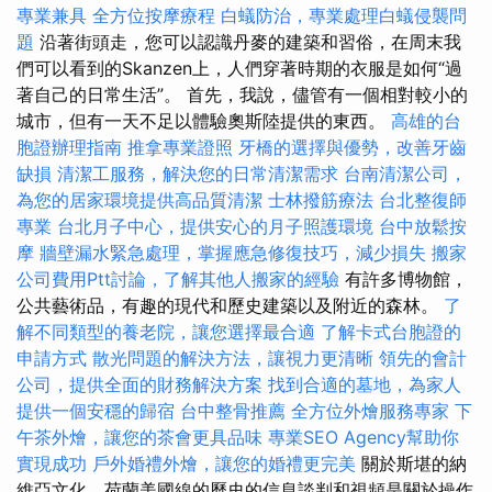
專業兼具
全方位按摩療程
白蟻防治，專業處理白蟻侵襲問
題
沿著街頭走，您可以認識丹麥的建築和習俗，在周末我
們可以看到的Skanzen上，人們穿著時期的衣服是如何“過
著自己的日常生活”。 首先，我說，儘管有一個相對較小的
城市，但有一天不足以體驗奧斯陸提供的東西。
高雄的台
胞證辦理指南
推拿專業證照
牙橋的選擇與優勢，改善牙齒
缺損
清潔工服務，解決您的日常清潔需求
台南清潔公司，
為您的居家環境提供高品質清潔
士林撥筋療法
台北整復師
專業
台北月子中心，提供安心的月子照護環境
台中放鬆按
摩
牆壁漏水緊急處理，掌握應急修復技巧，減少損失
搬家
公司費用Ptt討論，了解其他人搬家的經驗
有許多博物館，
公共藝術品，有趣的現代和歷史建築以及附近的森林。
了
解不同類型的養老院，讓您選擇最合適
了解卡式台胞證的
申請方式
散光問題的解決方法，讓視力更清晰
領先的會計
公司，提供全面的財務解決方案
找到合適的墓地，為家人
提供一個安穩的歸宿
台中整骨推薦
全方位外燴服務專家
下
午茶外燴，讓您的茶會更具品味
專業SEO Agency幫助你
實現成功
戶外婚禮外燴，讓您的婚禮更完美
關於斯堪的納
維亞文化，荷蘭美國線的歷史的信息談判和視頻是關於操作