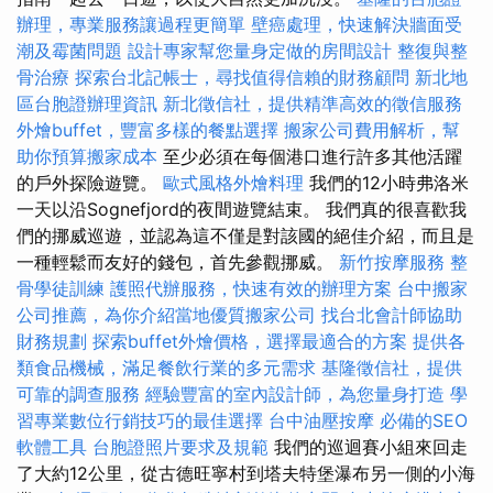
辦理，專業服務讓過程更簡單
壁癌處理，快速解決牆面受
潮及霉菌問題
設計專家幫您量身定做的房間設計
整復與整
骨治療
探索台北記帳士，尋找值得信賴的財務顧問
新北地
區台胞證辦理資訊
新北徵信社，提供精準高效的徵信服務
外燴buffet，豐富多樣的餐點選擇
搬家公司費用解析，幫
助你預算搬家成本
至少必須在每個港口進行許多其他活躍
的戶外探險遊覽。
歐式風格外燴料理
我們的12小時弗洛米
一天以沿Sognefjord的夜間遊覽結束。 我們真的很喜歡我
們的挪威巡遊，並認為這不僅是對該國的絕佳介紹，而且是
一種輕鬆而友好的錢包，首先參觀挪威。
新竹按摩服務
整
骨學徒訓練
護照代辦服務，快速有效的辦理方案
台中搬家
公司推薦，為你介紹當地優質搬家公司
找台北會計師協助
財務規劃
探索buffet外燴價格，選擇最適合的方案
提供各
類食品機械，滿足餐飲行業的多元需求
基隆徵信社，提供
可靠的調查服務
經驗豐富的室內設計師，為您量身打造
學
習專業數位行銷技巧的最佳選擇
台中油壓按摩
必備的SEO
軟體工具
台胞證照片要求及規範
我們的巡迴賽小組來回走
了大約12公里，從古德旺寧村到塔夫特堡瀑布另一側的小海