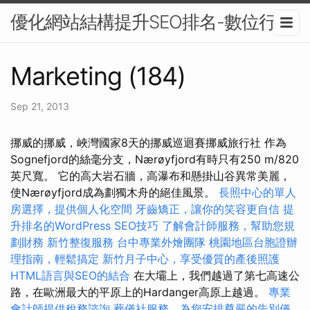
優化網站結構提升SEO排名-數位行銷
Marketing (184)
Sep 21, 2013
挪威的挪威，峽灣國家8天的挪威巡迴賽挪威旅行社 作為
Sognefjord的絲毫分支，Nærøyfjord有時只有250 m/820
英尺寬。 它的高大岩石牆，高瀑布和懸掛山谷異常美麗，
使Nærøyfjord成為劃獨木舟的絕佳風景。
長照中心的單人
房選擇，提供個人化空間
牙齒矯正，讓你的笑容更自信
提
升排名的WordPress SEO技巧
了解會計師服務，幫助您規
劃財務
新竹整復服務
台中專業外燴團隊
桃園地區台胞證辦
理指南，輕鬆搞定
新竹月子中心，享受優質的產後照護
HTML語言與SEO的結合
在大壩上，我們越過了第七高速公
路，在歐洲最大的平原上的Hardanger高原上越過。
專業
會計師提供稅務諮詢
葬儀社服務，為您安排尊嚴的告別儀