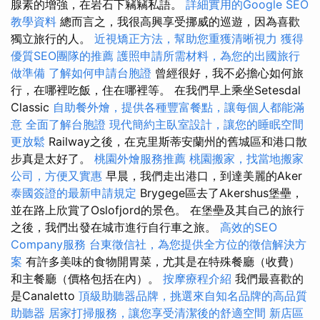
腺素的增強，在岩石下竊竊私語。
詳細實用的Google SEO
教學資料
總而言之，我很高興享受挪威的巡遊，因為喜歡
獨立旅行的人。
近視矯正方法，幫助您重獲清晰視力
獲得
優質SEO團隊的推薦
護照申請所需材料，為您的出國旅行
做準備
了解如何申請台胞證
曾經很好，我不必擔心如何旅
行，在哪裡吃飯，住在哪裡等。 在我們早上乘坐Setesdal
Classic
自助餐外燴，提供各種豐富餐點，讓每個人都能滿
意
全面了解台胞證
現代簡約主臥室設計，讓您的睡眠空間
更放鬆
Railway之後，在克里斯蒂安蘭州的舊城區和港口散
步真是太好了。
桃園外燴服務推薦
桃園搬家，找當地搬家
公司，方便又實惠
早晨，我們走出港口，到達美麗的Aker
泰國簽證的最新申請規定
Brygege區去了Akershus堡壘，
並在路上欣賞了Oslofjord的景色。 在堡壘及其自己的旅行
之後，我們出發在城市進行自行車之旅。
高效的SEO
Company服務
台東徵信社，為您提供全方位的徵信解決方
案
有許多美味的食物開胃菜，尤其是在特殊餐廳（收費）
和主餐廳（價格包括在內）。
按摩療程介紹
我們最喜歡的
是Canaletto
頂級助聽器品牌，挑選來自知名品牌的高品質
助聽器
居家打掃服務，讓您享受清潔後的舒適空間
新店區