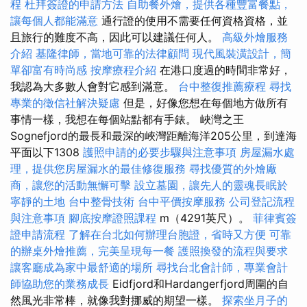
程
杜拜簽證的申請方法
自助餐外燴，提供各種豐富餐點，
讓每個人都能滿意
通行證的使用不需要任何資格資格，並
且旅行的難度不高，因此可以建議任何人。
高級外燴服務
介紹
基隆律師，當地可靠的法律顧問
現代風裝潢設計，簡
單卻富有時尚感
按摩療程介紹
在港口度過的時間非常好，
我認為大多數人會對它感到滿意。
台中整復推薦療程
尋找
專業的徵信社解決疑慮
但是，好像您想在每個地方做所有
事情一樣，我想在每個站點都有手錶。 峽灣之王
Sognefjord的最長和最深的峽灣距離海洋205公里，到達海
平面以下1308
護照申請的必要步驟與注意事項
房屋漏水處
理，提供您房屋漏水的最佳修復服務
尋找優質的外燴廠
商，讓您的活動無懈可擊
設立墓園，讓先人的靈魂長眠於
寧靜的土地
台中整骨技術
台中平價按摩服務
公司登記流程
與注意事項
腳底按摩證照課程
m（4291英尺）。
菲律賓簽
證申請流程
了解在台北如何辦理台胞證，省時又方便
可靠
的辦桌外燴推薦，完美呈現每一餐
護照換發的流程與要求
讓客廳成為家中最舒適的場所
尋找台北會計師，專業會計
師協助您的業務成長
Eidfjord和Hardangerfjord周圍的自
然風光非常棒，就像我對挪威的期望一樣。
探索坐月子的