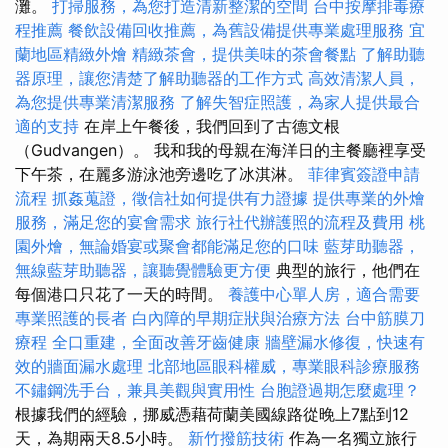
灘。
打掃服務，為您打造清新整潔的空間
台中按摩排毒療
程推薦
餐飲設備回收推薦，為舊設備提供專業處理服務
宜
蘭地區精緻外燴
精緻茶會，提供美味的茶會餐點
了解助聽
器原理，讓您清楚了解助聽器的工作方式
高效清潔人員，
為您提供專業清潔服務
了解失智症照護，為家人提供最合
適的支持
在岸上午餐後，我們回到了古德文根
（Gudvangen）。 我和我的母親在海洋日的主餐廳裡享受
下午茶，在麗多游泳池旁邊吃了冰淇淋。
菲律賓簽證申請
流程
抓姦蒐證，徵信社如何提供有力證據
提供專業的外燴
服務，滿足您的宴會需求
旅行社代辦護照的流程及費用
桃
園外燴，無論婚宴或聚會都能滿足您的口味
藍芽助聽器，
無線藍芽助聽器，讓聽覺體驗更方便
典型的旅行，他們在
每個港口只花了一天的時間。
養護中心單人房，適合需要
專業照護的長者
白內障的早期症狀與治療方法
台中筋膜刀
療程
全口重建，全面改善牙齒健康
牆壁漏水修復，快速有
效的牆面漏水處理
北部地區眼科權威，專業眼科診療服務
不鏽鋼洗手台，兼具美觀與實用性
台胞證過期怎麼處理？
根據我們的經驗，挪威憑藉荷蘭美國線路從晚上7點到12
天，為期兩天8.5小時。
新竹撥筋技術
作為一名獨立旅行