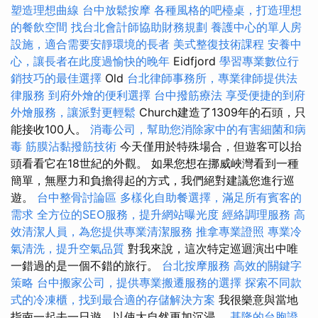
塑造理想曲線
台中放鬆按摩
各種風格的吧檯桌，打造理想
的餐飲空間
找台北會計師協助財務規劃
養護中心的單人房
設施，適合需要安靜環境的長者
美式整復技術課程
安養中
心，讓長者在此度過愉快的晚年
Eidfjord
學習專業數位行
銷技巧的最佳選擇
Old
台北律師事務所，專業律師提供法
律服務
到府外燴的便利選擇
台中撥筋療法
享受便捷的到府
外燴服務，讓派對更輕鬆
Church建造了1309年的石頭，只
能接收100人。
消毒公司，幫助您消除家中的有害細菌和病
毒
筋膜沾黏撥筋技術
今天僅用於特殊場合，但遊客可以抬
頭看看它在18世紀的外觀。 如果您想在挪威峽灣看到一種
簡單，無壓力和負擔得起的方式，我們絕對建議您進行巡
遊。
台中整骨討論區
多樣化自助餐選擇，滿足所有賓客的
需求
全方位的SEO服務，提升網站曝光度
經絡調理服務
高
效清潔人員，為您提供專業清潔服務
推拿專業證照
專業冷
氣清洗，提升空氣品質
對我來說，這次特定巡迴演出中唯
一錯過的是一個不錯的旅行。
台北按摩服務
高效的關鍵字
策略
台中搬家公司，提供專業搬遷服務的選擇
探索不同款
式的冷凍櫃，找到最合適的存儲解決方案
我很樂意與當地
指南一起去一日遊，以使大自然更加沉浸。
基隆的台胞證