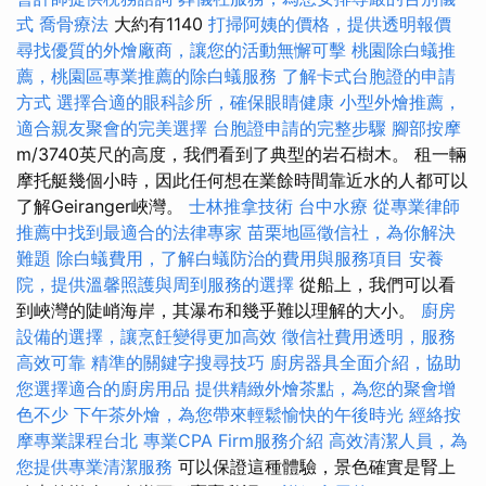
式
喬骨療法
大約有1140
打掃阿姨的價格，提供透明報價
尋找優質的外燴廠商，讓您的活動無懈可擊
桃園除白蟻推
薦，桃園區專業推薦的除白蟻服務
了解卡式台胞證的申請
方式
選擇合適的眼科診所，確保眼睛健康
小型外燴推薦，
適合親友聚會的完美選擇
台胞證申請的完整步驟
腳部按摩
m/3740英尺的高度，我們看到了典型的岩石樹木。 租一輛
摩托艇幾個小時，因此任何想在業餘時間靠近水的人都可以
了解Geiranger峽灣。
士林推拿技術
台中水療
從專業律師
推薦中找到最適合的法律專家
苗栗地區徵信社，為你解決
難題
除白蟻費用，了解白蟻防治的費用與服務項目
安養
院，提供溫馨照護與周到服務的選擇
從船上，我們可以看
到峽灣的陡峭海岸，其瀑布和幾乎難以理解的大小。
廚房
設備的選擇，讓烹飪變得更加高效
徵信社費用透明，服務
高效可靠
精準的關鍵字搜尋技巧
廚房器具全面介紹，協助
您選擇適合的廚房用品
提供精緻外燴茶點，為您的聚會增
色不少
下午茶外燴，為您帶來輕鬆愉快的午後時光
經絡按
摩專業課程台北
專業CPA Firm服務介紹
高效清潔人員，為
您提供專業清潔服務
可以保證這種體驗，景色確實是腎上