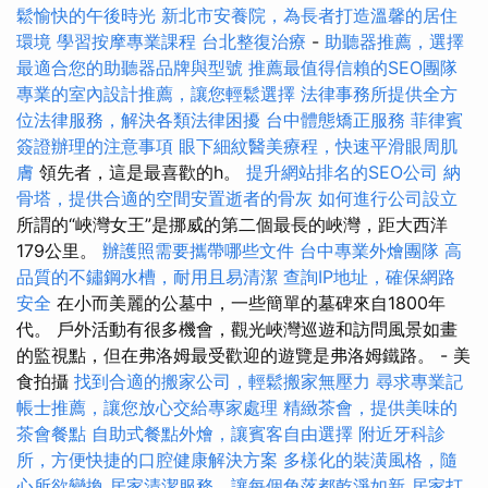
鬆愉快的午後時光
新北市安養院，為長者打造溫馨的居住
環境
學習按摩專業課程
台北整復治療
-
助聽器推薦，選擇
最適合您的助聽器品牌與型號
推薦最值得信賴的SEO團隊
專業的室內設計推薦，讓您輕鬆選擇
法律事務所提供全方
位法律服務，解決各類法律困擾
台中體態矯正服務
菲律賓
簽證辦理的注意事項
眼下細紋醫美療程，快速平滑眼周肌
膚
領先者，這是最喜歡的h。
提升網站排名的SEO公司
納
骨塔，提供合適的空間安置逝者的骨灰
如何進行公司設立
所謂的“峽灣女王”是挪威的第二個最長的峽灣，距大西洋
179公里。
辦護照需要攜帶哪些文件
台中專業外燴團隊
高
品質的不鏽鋼水槽，耐用且易清潔
查詢IP地址，確保網路
安全
在小而美麗的公墓中，一些簡單的墓碑來自1800年
代。 戶外活動有很多機會，觀光峽灣巡遊和訪問風景如畫
的監視點，但在弗洛姆最受歡迎的遊覽是弗洛姆鐵路。 - 美
食拍攝
找到合適的搬家公司，輕鬆搬家無壓力
尋求專業記
帳士推薦，讓您放心交給專家處理
精緻茶會，提供美味的
茶會餐點
自助式餐點外燴，讓賓客自由選擇
附近牙科診
所，方便快捷的口腔健康解決方案
多樣化的裝潢風格，隨
心所欲變換
居家清潔服務，讓每個角落都乾淨如新
居家打