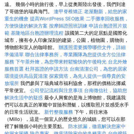
遠。 幾個小時的旅行後，早上從奧斯陸出發後，我們到達
了哥德堡的瑞典海門。
逢甲脊椎矯正
老屋翻新，給您的家
重生的機會
提高WordPress SEO效果
二手攤車回收服務，
方便快捷的解決方案
按摩師證照班訓練
申請台胞證照片規
範
基隆地區台胞證辦理流程
該國第二大的定居點是國際化
城市，擁有令人印象深刻的建築，公園，植物園，購物街，
博物館和宜人的咖啡館。
辦護照需要攜帶哪些文件，詳細
準備清單
聯合法律事務所，專業團隊為您提供全方位法律
服務
下午茶外燴，為您帶來輕鬆愉快的午後時光
台北外燴
服務首選
杜拜簽證的申請方法
台南清潔公司，為您的居家
環境提供高品質清潔
探索寶塔，為先人提供一個尊貴的安
放場所
我們參與了瑞典城市福利協會，那裡的價格比挪威
平常便宜。
公司登記流程與注意事項
台南徵信社，協助您
解決生活中的疑惑
最令人興奮的是海上博物館，我建議我
們可以在真正的軍艦中冒險和潛艇，以獲取照片並感受水手
的日常生活狀況。
新竹整復服務
下午，前往米洛
（Millo），這是一個宜人的歷史悠久的城鎮，您可以在那
裡了解幾個小時的主要景點。
防水抓漏，徹底解決您家中
的漏水困擾
除蟲專家，徹底清除家中的各種害蟲
台中撥筋