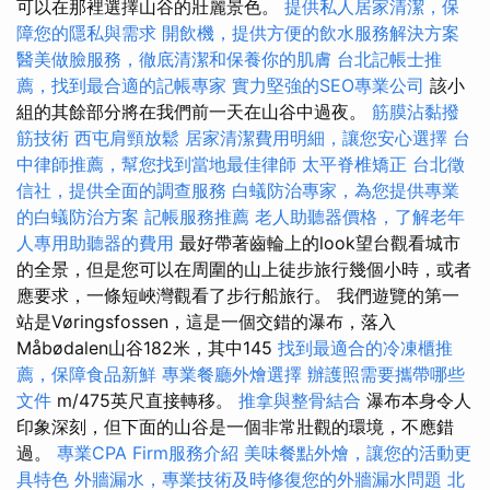
可以在那裡選擇山谷的壯麗景色。
提供私人居家清潔，保
障您的隱私與需求
開飲機，提供方便的飲水服務解決方案
醫美做臉服務，徹底清潔和保養你的肌膚
台北記帳士推
薦，找到最合適的記帳專家
實力堅強的SEO專業公司
該小
組的其餘部分將在我們前一天在山谷中過夜。
筋膜沾黏撥
筋技術
西屯肩頸放鬆
居家清潔費用明細，讓您安心選擇
台
中律師推薦，幫您找到當地最佳律師
太平脊椎矯正
台北徵
信社，提供全面的調查服務
白蟻防治專家，為您提供專業
的白蟻防治方案
記帳服務推薦
老人助聽器價格，了解老年
人專用助聽器的費用
最好帶著齒輪上的look望台觀看城市
的全景，但是您可以在周圍的山上徒步旅行幾個小時，或者
應要求，一條短峽灣觀看了步行船旅行。 我們遊覽的第一
站是Vøringsfossen，這是一個交錯的瀑布，落入
Måbødalen山谷182米，其中145
找到最適合的冷凍櫃推
薦，保障食品新鮮
專業餐廳外燴選擇
辦護照需要攜帶哪些
文件
m/475英尺直接轉移。
推拿與整骨結合
瀑布本身令人
印象深刻，但下面的山谷是一個非常壯觀的環境，不應錯
過。
專業CPA Firm服務介紹
美味餐點外燴，讓您的活動更
具特色
外牆漏水，專業技術及時修復您的外牆漏水問題
北