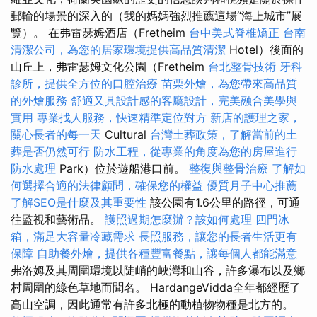
郵輪的場景的深入的（我的媽媽強烈推薦這場“海上城市”展
覽）。 在弗雷瑟姆酒店（Fretheim
台中美式脊椎矯正
台南
清潔公司，為您的居家環境提供高品質清潔
Hotel）後面的
山丘上，弗雷瑟姆文化公園（Fretheim
台北整骨技術
牙科
診所，提供全方位的口腔治療
苗栗外燴，為您帶來高品質
的外燴服務
舒適又具設計感的客廳設計，完美融合美學與
實用
專業找人服務，快速精準定位對方
新店的護理之家，
關心長者的每一天
Cultural
台灣土葬政策，了解當前的土
葬是否仍然可行
防水工程，從專業的角度為您的房屋進行
防水處理
Park）位於遊船港口前。
整復與整骨治療
了解如
何選擇合適的法律顧問，確保您的權益
優質月子中心推薦
了解SEO是什麼及其重要性
該公園有1.6公里的路徑，可通
往監視和藝術品。
護照過期怎麼辦？該如何處理
四門冰
箱，滿足大容量冷藏需求
長照服務，讓您的長者生活更有
保障
自助餐外燴，提供各種豐富餐點，讓每個人都能滿意
弗洛姆及其周圍環境以陡峭的峽灣和山谷，許多瀑布以及鄉
村周圍的綠色草地而聞名。 HardangeVidda全年都經歷了
高山空調，因此通常有許多北極的動植物物種是北方的。