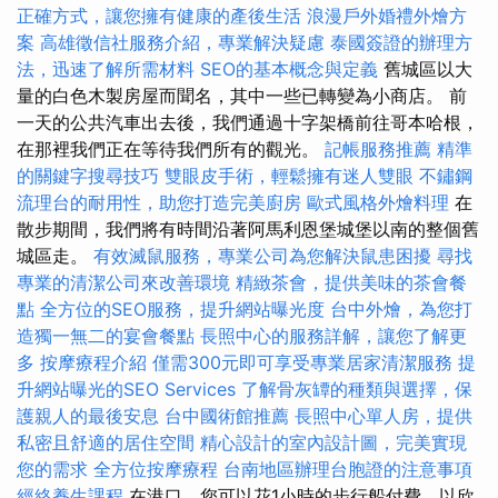
正確方式，讓您擁有健康的產後生活
浪漫戶外婚禮外燴方
案
高雄徵信社服務介紹，專業解決疑慮
泰國簽證的辦理方
法，迅速了解所需材料
SEO的基本概念與定義
舊城區以大
量的白色木製房屋而聞名，其中一些已轉變為小商店。 前
一天的公共汽車出去後，我們通過十字架橋前往哥本哈根，
在那裡我們正在等待我們所有的觀光。
記帳服務推薦
精準
的關鍵字搜尋技巧
雙眼皮手術，輕鬆擁有迷人雙眼
不鏽鋼
流理台的耐用性，助您打造完美廚房
歐式風格外燴料理
在
散步期間，我們將有時間沿著阿馬利恩堡城堡以南的整個舊
城區走。
有效滅鼠服務，專業公司為您解決鼠患困擾
尋找
專業的清潔公司來改善環境
精緻茶會，提供美味的茶會餐
點
全方位的SEO服務，提升網站曝光度
台中外燴，為您打
造獨一無二的宴會餐點
長照中心的服務詳解，讓您了解更
多
按摩療程介紹
僅需300元即可享受專業居家清潔服務
提
升網站曝光的SEO Services
了解骨灰罈的種類與選擇，保
護親人的最後安息
台中國術館推薦
長照中心單人房，提供
私密且舒適的居住空間
精心設計的室內設計圖，完美實現
您的需求
全方位按摩療程
台南地區辦理台胞證的注意事項
經絡養生課程
在港口，您可以花1小時的步行船付費，以欣