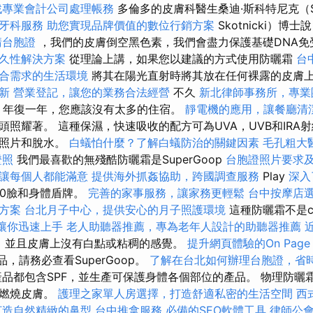
找專業會計公司處理帳務
多倫多的皮膚科醫生桑迪·斯科特尼克（S
牙科服務
助您實現品牌價值的數位行銷方案
Skotnicki）博
請台胞證
，我們的皮膚倒空黑色素，我們會盡力保護基礎DNA免
久性解決方案
從理論上講，如果您以建議的方式使用防曬霜
台
合需求的生活環境
將其在陽光直射時將其放在任何裸露的皮膚
新
營業登記，讓您的業務合法經營
不久
新北律師事務所，專業
- 年復一年，您應該沒有太多的住宿。
靜電機的應用，讓餐廳清
頭照耀著。 這種保濕，快速吸收的配方可為UVA，UVB和IRA
止照片和脫水。
白蟻怕什麼？了解白蟻防治的關鍵因素
毛孔粗大
證照
我們最喜歡的無殘酷防曬霜是SuperGoop
台胞證照片要求
讓每個人都能滿意
提供海外抓姦協助，跨國調查服務
Play
深入
0臉和身體盾牌。
完善的家事服務，讓家務更輕鬆
台中按摩店
方案
台北月子中心，提供安心的月子照護環境
這種防曬霜不是co
學，讓你迅速上手
老人助聽器推薦，專為老年人設計的助聽器推薦
，並且皮膚上沒有白點或粘稠的感覺。
提升網頁體驗的On Page
品，請務必查看SuperGoop。
了解在台北如何辦理台胞證，省
品都包含SPF，並生產可保護身體各個部位的產品。 物理防曬
光燃燒皮膚。
護理之家單人房選擇，打造舒適私密的生活空間
西
打造自然精緻的鼻型
台中推拿服務
必備的SEO軟體工具
律師公