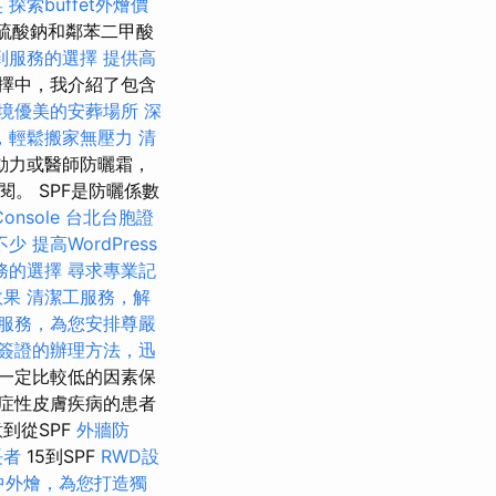
笑
探索buffet外燴價
yl硫酸鈉和鄰苯二甲酸
到服務的選擇
提供高
擇中，我介紹了包含
境優美的安葬場所
深
，輕鬆搬家無壓力
清
動力或醫師防曬霜，
。 SPF是防曬係數
onsole
台北台胞證
不少
提高WordPress
務的選擇
尋求專業記
效果
清潔工服務，解
服務，為您安排尊嚴
簽證的辦理方法，迅
不一定比較低的因素保
症性皮膚疾病的患者
到從SPF
外牆防
長者
15到SPF
RWD設
中外燴，為您打造獨