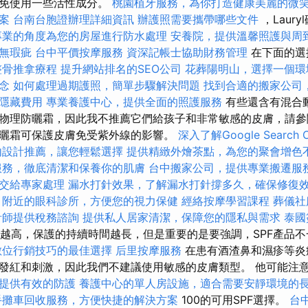
避免使用一些活性成分。
桃園植牙服務，為你打造健康美麗的微
案
台南台胞證辦理詳細資訊
辦護照需要攜帶哪些文件
，Laur
專業的角度為您的房屋進行防水處理
安養院，提供溫馨照護與周
無瑕疵
台中平價按摩服務
資深記帳士協助財務管理
在下面的選
整骨推拿療程
提升網站排名的SEO公司
花葬陽明山，選擇一個環
念
如何處理過期護照，簡單步驟解決問題
找到合適的搬家公司
隱藏費用
專業養護中心，提供全面的照護服務
有些還含有混合
物理防曬霜，因此我不推薦它們給孩子和非常敏感的皮膚，請參閱
曬霜可保護皮膚免受紫外線的影響。
深入了解Google Search C
內設計推薦，讓您輕鬆選擇
提供精緻外燴茶點，為您的聚會增色
服務，徹底清潔和保養你的肌膚
台中搬家公司，提供專業搬遷服
交給專家處理
漏水打針效果，了解漏水打針撐多久，確保修復
附近的眼科診所，方便您的視力保健
經絡按摩學習課程
葬儀社
計師提供稅務諮詢
提供私人居家清潔，保障您的隱私與需求
泰國
F越高，保護的持續時間越長，但是重要的是要強調，SPF產品
數位行銷技巧的最佳選擇
后里按摩服務
在患有酒渣鼻和濕疹等炎
發紅和刺激，因此我們不建議使用敏感的皮膚類型。 他可能注意
提供有效的防護
養護中心的單人房設施，適合需要安靜環境的
手攤車回收服務，方便快捷的解決方案
100的可用SPF選擇。
台