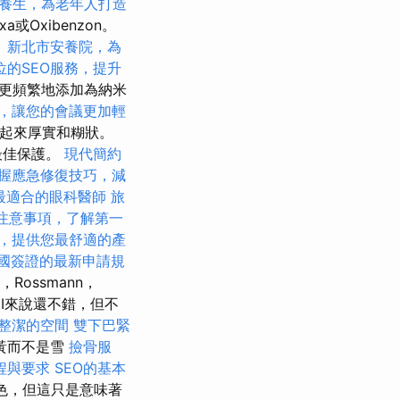
養生，為老年人打造
或Oxibenzon。
。
新北市安養院，為
位的SEO服務，提升
者更頻繁地添加為納米
，讓您的會議更加輕
看起來厚實和糊狀。
最佳保護。
現代簡約
握應急修復技巧，減
最適合的眼科醫師
旅
注意事項，了解第一
，提供您最舒適的產
國簽證的最新申請規
Rossmann，
INCI來說還不錯，但不
整潔的空間
雙下巴緊
黃而不是雪
撿骨服
程與要求
SEO的基本
白色，但這只是意味著