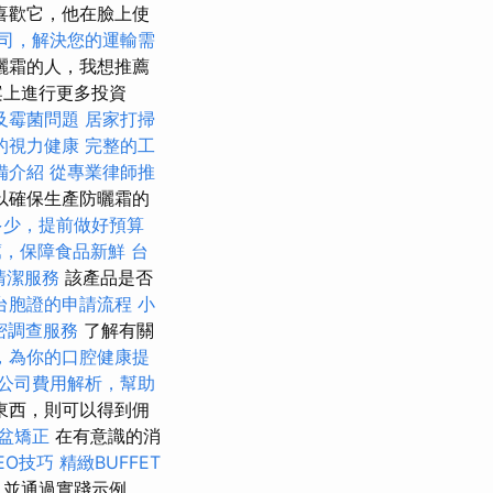
喜歡它，他在臉上使
司，解決您的運輸需
曬霜的人，我想推薦
案上進行更多投資
及霉菌問題
居家打掃
的視力健康
完整的工
備介紹
從專業律師推
以確保生產防曬霜的
多少，提前做好預算
薦，保障食品新鮮
台
清潔服務
該產品是否
台胞證的申請流程
小
密調查服務
了解有關
，為你的口腔健康提
公司費用解析，幫助
東西，則可以得到佣
盆矯正
在有意識的消
EO技巧
精緻BUFFET
，並通過實踐示例，