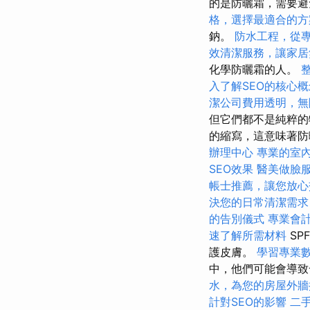
的是防曬霜，需要
格，選擇最適合的方
鈉。
防水工程，從
效清潔服務，讓家居
化學防曬霜的人。
入了解SEO的核心概
潔公司費用透明，無
但它們都不是純粹的
的縮寫，這意味著防
辦理中心
專業的室
SEO效果
醫美做臉
帳士推薦，讓您放心
決您的日常清潔需求
的告別儀式
專業會
速了解所需材料
SP
護皮膚。
學習專業
中，他們可能會導致
水，為您的房屋外牆
計對SEO的影響
二