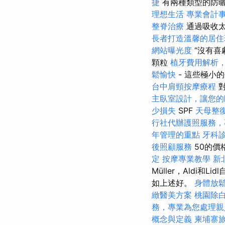
捷
有兩種類型的防
理想生活
專業會計
整脊治療
通過吸收太
長者打造溫馨的居住
網站曝光度
“沒有喜
顆粒
植牙費用解析
鬆愉快
- 這些極小
台中肩頸按摩療程
主臥室設計，讓您的
少損失
SPF
天母整
行社代辦護照服務，
年管理的重點
牙科
後照顧服務
50的價
定
按摩專業教學
新
Müller，Aldi和
如上述好。
身體放
緻醫美方案
桃園除
務，專業為您處理親
概念與定義
柬埔寨