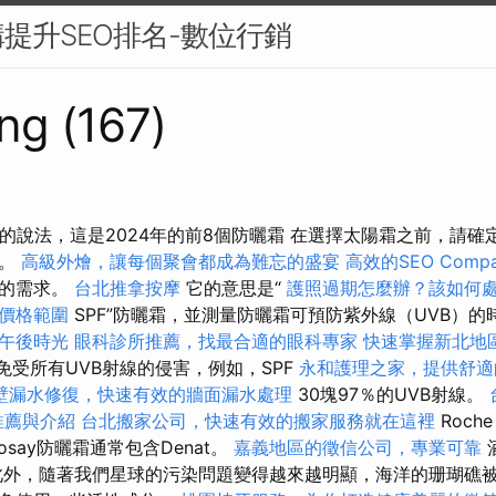
提升SEO排名-數位行銷
ng (167)
容專家的說法，這是2024年的前8個防曬霜 在選擇太陽霜之前，請
膚。
高級外燴，讓每個聚會都成為難忘的盛宴
高效的SEO Comp
您的需求。
台北推拿按摩
它的意思是“
護照過期怎麼辦？該如何
價格範圍
SPF”防曬霜，並測量防曬霜可預防紫外線（UVB）的
午後時光
眼科診所推薦，找最合適的眼科專家
快速掌握新北地
免受所有UVB射線的侵害，例如，SPF
永和護理之家，提供舒適
壁漏水修復，快速有效的牆面漏水處理
30塊97％的UVB射線。
推薦與介紹
台北搬家公司，快速有效的搬家服務就在這裡
Roch
osay防曬霜通常包含Denat。
嘉義地區的徵信公司，專業可靠
此外，隨著我​​們星球的污染問題變得越來越明顯，海洋的珊瑚礁