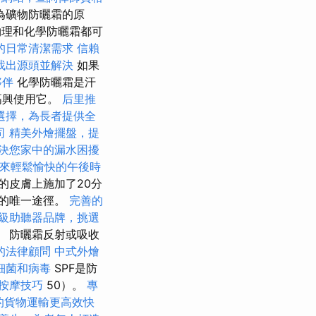
為礦物防曬霜的原
理和化學防曬霜都可
的日常清潔需求
信賴
找出源頭並解決
如果
夥伴
化學防曬霜是汗
高興使用它。
后里推
選擇，為長者提供全
司
精美外燴擺盤，提
決您家中的漏水困擾
來輕鬆愉快的午後時
的皮膚上施加了20分
的唯一途徑。
完善的
級助聽器品牌，挑選
 防曬霜反射或吸收
的法律顧問
中式外燴
細菌和病毒
SPF是防
按摩技巧
50）。
專
的貨物運輸更高效快