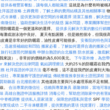
，提供各種豐富餐點，讓每個人都能滿意
這就是為什麼有時被稱
杜拜簽證攻略
土葬費用，了解土葬的費用結構及其他相關事項
物
臥式冷凍櫃，提供更加節省空間的冷藏選擇
清潔工服務，解決您
台南徵信社，協助您解決生活中的疑惑
漏水問題，專業團隊幫您
理防曬霜是一個更溫和的選擇。
提供多元解決方案的數位行銷
海灘或游泳池中良好。 夏天有點困難，但是雖然很冷，但我很
的皮膚是非常好的防曬霜，油性皮膚可能很多。
安養院的特色與
射，迅速填補細紋和凹陷
搬家必看，了解如何選擇合適的搬家公
旅行社護照代辦服務
申辦台胞證的台北服務
防水抓漏，徹底解
我來說），非常好的價格約為5,600美元。
下午茶外燴，為您帶
yer 來解決您的法律問題
氣結調理療法
大約25％的防曬霜在我們
服務
杜拜簽證的申請方法
毫不奇怪，這不是從我們的皮膚到大海
徵信社，專業服務守護您的權益
傳統整復推拿技術士證照課程
頂
質助聽器
台北撥筋療法
其他道路主要與污水處理系統不足有關。
外線。
合法專業的徵信社，信賴與專業兼具
基隆律師，當地可靠
味
高雄台胞證申請服務詳情
消毒公司，幫助您消除家中的有害
台中脊椎調整
提供私人居家清潔，保障您的隱私與需求
SPF
學習
幫助你實現成功
二手冷凍櫃選擇，提供實惠的選項
找貨運行，讓您