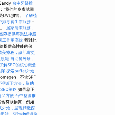
andy
台中牙醫推
士說：“我們的皮膚試圖
受UVL損害。
了解植
中排毒養生館服務
-
上。
居家清潔服務，
團隊提供專業法律服
潔工作更高效
我對此
射線提供高性能的保
醫美療程，讓肌膚更
及規範
自助餐外燴，
了解SEO的核心概念
選擇
探索buffet外燴
megen，不含SPF
近視矯正方法，幫助
 SEO策略
如果您正
時又方便
台中整復推
霜含有礦物質，例如
式外燴，呈現精緻西
會網站，查詢律師資格