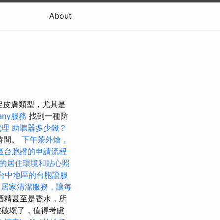
About
確定皮膚類型，尤其是
any服務
找到一種防
處理
助聽器多少錢？
時間。
下午茶外燴，
區台胞證的申請流程
的居住環境和貼心照
台中地區的台胞證服
e
居家清潔服務，讓每
酒精甚至是香水，所
被破壞了，值得考慮