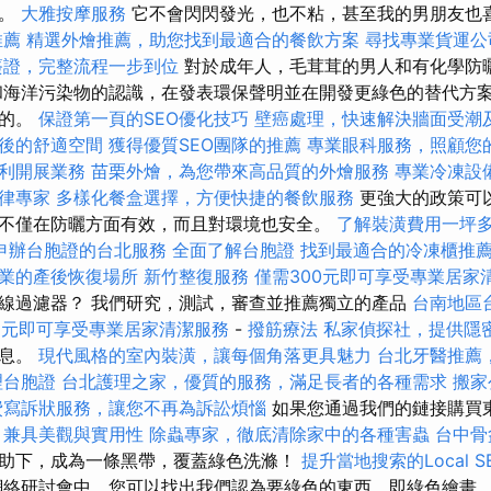
的。
大雅按摩服務
它不會閃閃發光，也不粘，甚至我的男朋友也
推薦
精選外燴推薦，助您找到最適合的餐飲方案
尋找專業貨運公
簽證，完整流程一步到位
對於成年人，毛茸茸的男人和有化學防
和海洋污染物的認識，在發表環保聲明並在開發更綠色的替代方
明的。
保證第一頁的SEO優化技巧
壁癌處理，快速解決牆面受潮
後的舒適空間
獲得優質SEO團隊的推薦
專業眼科服務，照顧您
利開展業務
苗栗外燴，為您帶來高品質的外燴服務
專業冷凍設
律專家
多樣化餐盒選擇，方便快捷的餐飲服務
更強大的政策可
不僅在防曬方面有效，而且對環境也安全。
了解裝潢費用一坪
申辦台胞證的台北服務
全面了解台胞證
找到最適合的冷凍櫃推
業的產後恢復場所
新竹整復服務
僅需300元即可享受專業居家
線過濾器？ 我們研究，測試，審查並推薦獨立的產品
台南地區
0元即可享受專業居家清潔服務
-
撥筋療法
私家偵探社，提供隱
信息。
現代風格的室內裝潢，讓每個角落更具魅力
台北牙醫推薦
理台胞證
台北護理之家，優質的服務，滿足長者的各種需求
搬家
費寫訴狀服務，讓您不再為訴訟煩惱
如果您通過我們的鏈接購買
，兼具美觀與實用性
除蟲專家，徹底清除家中的各種害蟲
台中骨
助下，成為一條黑帶，覆蓋綠色洗滌！
提升當地搜索的Local S
網絡研討會中，您可以找出我們認為要綠色的東西，即綠色繪畫