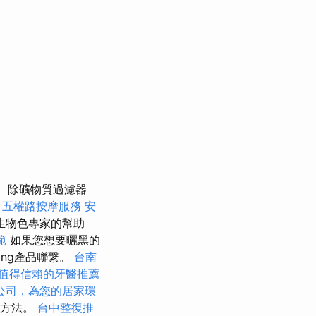
除礦物質過濾器
。
五權路按摩服務
安
生物色專家的幫助
範
如果您想要曬黑的
ning產品聯繫。
台南
值得信賴的牙醫推薦
公司，為您的居家環
些方法。
台中整復推