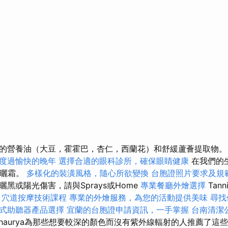
的營養油（大豆，霍霍巴，杏仁，西蘭花）和舒緩蘆薈提取物
度過愉快的晚年
選擇合適的眼科診所，確保眼睛健康
在我們的
防曬霜。
多樣化的裝潢風格，隨心所欲變換
台胞證照片要求及規
黑或陽光傷害，請與Sprays或Home
專業餐廳外燴選擇
Tan
穴道按摩技術課程
專業的外燴服務，為您的活動提供美味
尋找
式助聽器產品選擇
宜蘭的台胞證申請資訊，一手掌握
台南清潔
haurya為那些想要較深的顏色而沒有紫外線輻射的人推薦了這