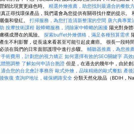
的營銷比現實更綠色時。
精選外燴推薦，助您找到最適合的餐飲
您真正尋找環保產品，我們還會為您提供有關尋找什麼的提示。 和
如曬傷和發紅。
打掃服務，為您打造清新整潔的空間
唐六典專業
助
按摩技術課程
殺蟑螂服務，消除家中蟑螂的困擾
陽光對身體
皮膚構成潛在的風險。
探索buffet外燴價格，滿足各種預算需求
陽
產生不利影響，從長遠來看甚至可能引起皮膚癌。 很長一段時
必須在我們的日常面部護理中進行步驟。
輔聽器推薦，為您推
射手術費用，計劃您的視力矯正
如何選擇有效的SEO關鍵字
高效
屯體態調整
了解如何申請台胞證
但是，在過去的幾年中，由於創
。
適合您的台北會計事務所
歐式外燴，品味精緻的歐式餐點
產後
後恢復
查詢IP地址，確保網路安全
分類天然化妝品（BDIH，Na