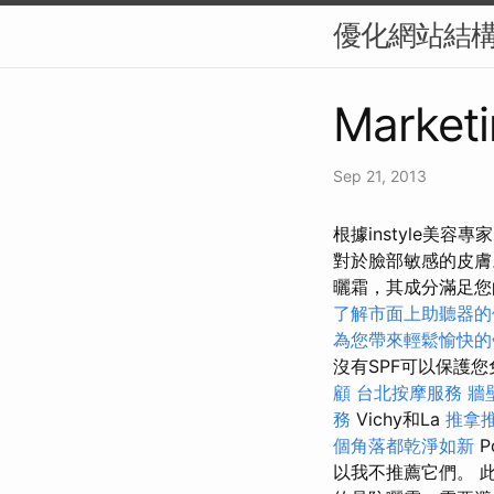
優化網站結構
Marketi
Sep 21, 2013
根據instyle美
對於臉部敏感的皮
曬霜，其成分滿足
了解市面上助聽器的
為您帶來輕鬆愉快的
沒有SPF可以保護您
顧
台北按摩服務
牆
務
Vichy和La
推拿
個角落都乾淨如新
P
以我不推薦它們。 