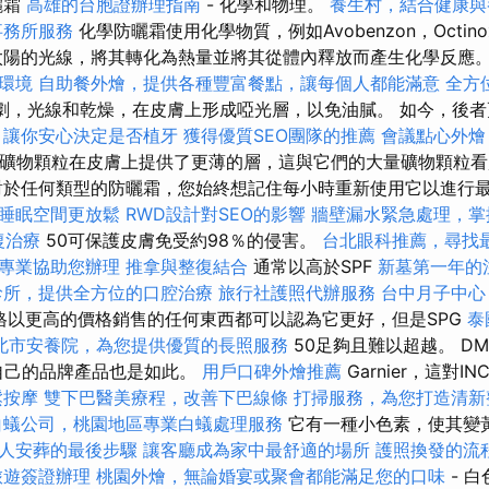
曬霜
高雄的台胞證辦理指南
- 化學和物理。
養生村，結合健康與
事務所服務
化學防曬霜使用化學物質，例如Avobenzon，Octinoxa
陽的光線，將其轉化為熱量並將其從體內釋放而產生化學反應
環境
自助餐外燴，提供各種豐富餐點，讓每個人都能滿意
全方
劇，光線和乾燥，在皮膚上形成啞光層，以免油膩。 如今，後
，讓你安心決定是否植牙
獲得優質SEO團隊的推薦
會議點心外燴
的礦物顆粒在皮膚上提供了更薄的層，這與它們的大量礦物顆粒
對於任何類型的防曬霜，您始終想記住每小時重新使用它以進行
睡眠空間更放鬆
RWD設計對SEO的影響
牆壁漏水緊急處理，掌
復治療
50可保護皮膚免受約98％的侵害。
台北眼科推薦，尋找
專業協助您辦理
推拿與整復結合
通常以高於SPF
新墓第一年的
診所，提供全方位的口腔治療
旅行社護照代辦服務
台中月子中心
格以更高的價格銷售的任何東西都可以認為它更好，但是SPG
泰
北市安養院，為您提供優質的長照服務
50足夠且難以超越。 DM，
Lidl自己的品牌產品也是如此。
用戶口碑外燴推薦
Garnier，這對
鬆按摩
雙下巴醫美療程，改善下巴線條
打掃服務，為您打造清新
白蟻公司，桃園地區專業白蟻處理服務
它有一種小色素，使其變
人安葬的最後步驟
讓客廳成為家中最舒適的場所
護照換發的流
旅遊簽證辦理
桃園外燴，無論婚宴或聚會都能滿足您的口味
- 