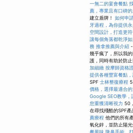
一無二的宴會餐點
薦，專業且有口碑的
建立盾牌！
如何申
牙過程，為你提供永
空間設計，打造更符
讓每個角落都乾淨如
務
推拿推薦與介紹
幾乎瘋了，所以我的
護，同時有助於防
加細緻
按摩師資格
提供各種豐富餐點，
SPF
士林整復療程
5
價格，選擇最適合的
Google SEO教
您重獲清晰視力
50
在尋找殘酷的SPF產
薦療程
他們的所有產
氧化鋅，並防止陽
餐風味
隆鼻手術，