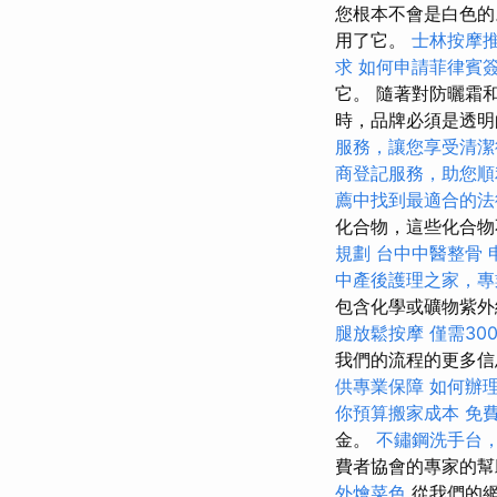
您根本不會是白色
用了它。
士林按摩
求
如何申請菲律賓
它。 隨著對防曬霜
時，品牌必須是透
服務，讓您享受清潔
商登記服務，助您順
薦中找到最適合的法
化合物，這些化合物
規劃
台中中醫整骨
中產後護理之家，專
包含化學或礦物紫外
腿放鬆按摩
僅需30
我們的流程的更多
供專業保障
如何辦
你預算搬家成本
免
金。
不鏽鋼洗手台
費者協會的專家的幫
外燴菜色
從我們的