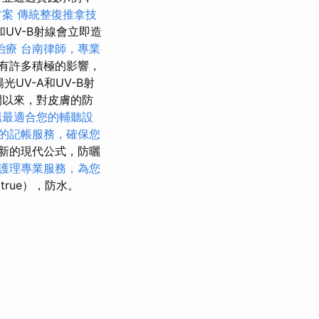
方案
傳統整復推拿技
UV-B射線會立即造
治療
台南律師，專業
有許多積極的影響，
光UV-A和UV-B射
間以來，對皮膚的防
薦最適合您的輔聽設
的記帳服務，確保您
新的現代公式，防曬
護理專業服務，為您
true），防水。