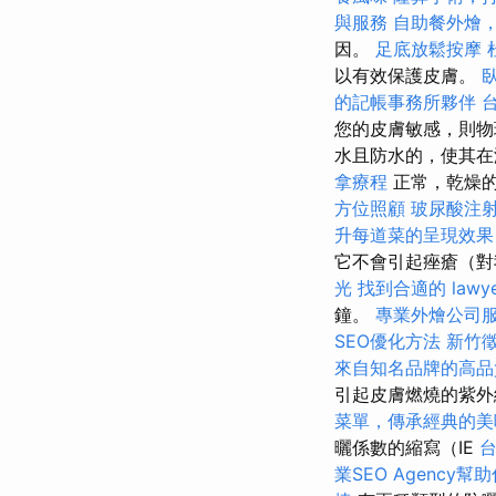
與服務
自助餐外燴
因。
足底放鬆按摩
以有效保護皮膚。
的記帳事務所夥伴
您的皮膚敏感，則物
水且防水的，使其在
拿療程
正常，乾燥
方位照顧
玻尿酸注
升每道菜的呈現效果
它不會引起痤瘡（對
光
找到合適的 law
鐘。
專業外燴公司
SEO優化方法
新竹
來自知名品牌的高品
引起皮膚燃燒的紫
菜單，傳承經典的美
曬係數的縮寫（IE
業SEO Agency