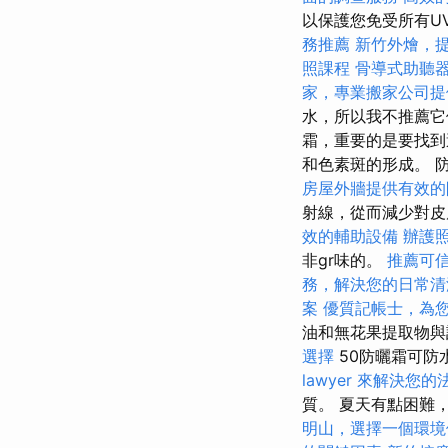
以保護您免受所有U
務推薦
新竹外燴，
照課程
骨導式助聽
家，專業搬家公司提
水，所以我不推薦它
霜，重要的是要找到
和色素斑的形成。 
房屋外牆提供有效的
射線，從而減少對
效的輔助設備
辦護
非gr味的。
推薦可
務，解決您的日常清
案
優質記帳士，為
油和無花果提取物與
選擇
50防曬霜可防
lawyer 來解決您
質。 夏天有點困難
明山，選擇一個環境