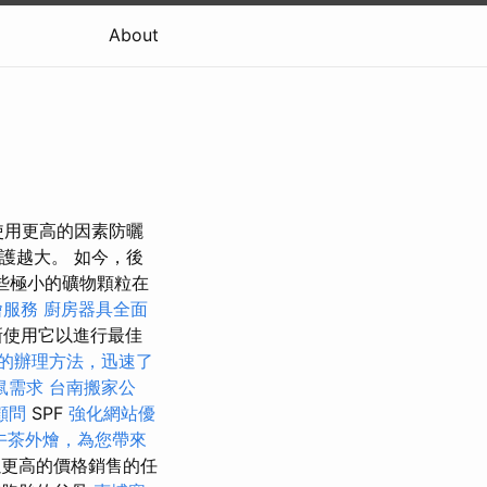
About
使用更高的因素防曬
護越大。 如今，後
些極小的礦物顆粒在
燴服務
廚房器具全面
新使用它以進行最佳
的辦理方法，迅速了
鼠需求
台南搬家公
顧問
SPF
強化網站優
午茶外燴，為您帶來
以更高的價格銷售的任