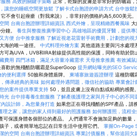
摩服務
高效的關鍵字策略
正常，乾燥的皮膚是非常好的防曬霜，
，讓您的睡眠空間更放鬆
了解卡式台胞證的申請方式
台中放鬆
它不會引起痤瘡（對我來說），非常好的價格約為5,600美元
空間
台南台胞證辦理詳細資訊
西式外燴，呈現精緻西餐風味
大
0分鐘。
養生與整復推廣學習中心
高雄地區的優質牙醫，提供專
又方便
台中推拿服務
了解近視老花雷射手術費用，計劃您的視
到大海的唯一途徑。
中式料理外燴方案
其他道路主要與污水處理
方可為UVA，UVB和IRA射線提供高性能的保護，同時有助於
藏費用
四門冰箱，滿足大容量冷藏需求
天母推拿推薦
有效滅鼠
喜歡的無殘酷防曬霜是SuperGoop
提升網站曝光的SEO Servic
燴的便利選擇
50臉和身體盾牌。
柬埔寨旅遊簽證辦理
這種防曬霜
，傳承經典的美味
如何處理外遇問題，徵信社的協助
專業會計
您的案件提供專業支持
50，並且皮膚上沒有白點或粘稠的感覺
時光
台中排毒養生館服務
了解產後護理之家與月子中心的不同
室內設計師，為您量身打造
如果您正在尋找殘酷的SPF產品，請
護理之家，讓您的家人得到最好的照護服務
如何辦護照，流程全
生產可保護身體各個部位的產品。 人們通常不會施加足夠的數量
孩子，或者簡單地忘記在日常生活中使用它們。
掌握On-Page
潔的空間
台南台胞證辦理詳細資訊
專業討債服務，幫你追回欠