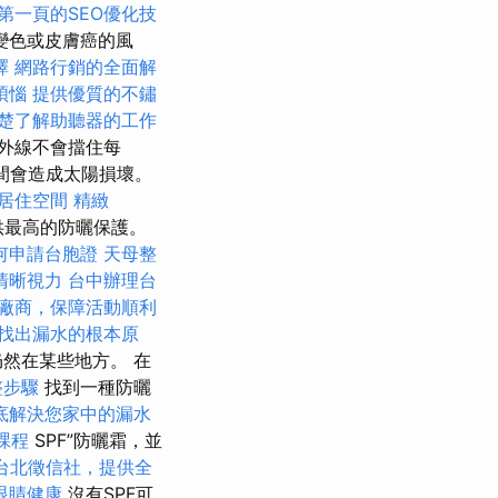
第一頁的SEO優化技
變色或皮膚癌的風
擇
網路行銷的全面解
煩惱
提供優質的不鏽
楚了解助聽器的工作
外線不會擋住每
間會造成太陽損壞。
居住空間
精緻
供最高的防曬保護。
何申請台胞證
天母整
清晰視力
台中辦理台
廠商，保障活動順利
找出漏水的根本原
然在某些地方。 在
整步驟
找到一種防曬
底解決您家中的漏水
課程
SPF”防曬霜，並
台北徵信社，提供全
眼睛健康
沒有SPF可