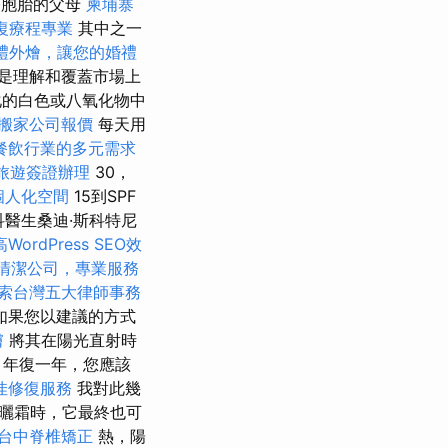
雙胞胎的父母
柬埔寨
復療程專業
其中之一
禮外燴，讓您的婚禮
是理解和覆蓋市場上
氧化的白色或八氧化物中
搬家公司報價
每天用
餐飲行業的多元需求
旅遊簽證辦理
30，
個人化空間
15到SPF
醫生桑迪·斯科特尼
WordPress SEO效
清潔公司，專業服務
索台灣五大律師事務
如果您以建議的方式
膚
將其在陽光直射時
年復一年，您應該
佳修復服務
我對此幾
防曬霜時，它最終也可
台中脊椎矯正
熱，陽