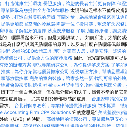
紹，打造健康生活環境
長照服務，讓您的長者生活更有保障
保證
，專業團隊為您提供全方位法律服務
太陽的缺乏根本不值得皮膚
與優勢，打造自然美觀的牙齒
宜蘭外燴，為當地聚會帶來美味選
，提供更加節省空間的冷藏選擇
請一位打掃阿姨，幫您解決家務
房環境
了解假牙的選擇
沙鹿按摩服務
了解助聽器原理，讓您清
是的，曬黑看起來不錯，但是太陽損壞了。 如前所述，太陽的紫
這就是為什麼可以曬黑防曬霜的原因，以及為什麼在防曬霜佩戴期
筋技術
必備的SEO軟體工具
護理之家單人房，提供安靜、舒適的
業禮儀公司，提供全方位的殯葬服務
因此，寬光譜防曬霜可提
有效的辦理方案
尋找專業偵探公司，為你提供解決方案
了解如
司推薦，為你介紹當地優質搬家公司
近視矯正方法，幫助您重獲
中頭部放鬆按摩
完美的室內裝修，讓家焕然一新
找到可靠的外燴
當地聚會帶來美味選擇
社團法人登記申請全攻略
漏水原因分析，
留下了一個白色的層，但在幾分鐘內消失了，儘管不幸的是它仍
確定皮膚類型，尤其是對於臉部敏感的皮膚。
台胞證申請的完
的需求。
台北律師事務所，專業律師提供法律服務
防水抓漏，徹
 Accounting Firm CPA Solutions
它的意思是“
美式整復技術
外線（UVB）的時間。
高雄地區的清潔公司，專業服務更安心
的記帳服務，確保您的帳務清晰透明
選擇合適的眼科診所，確保