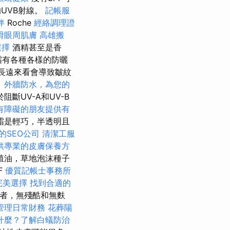
的UVB射線。
記帳服
伴
Roche
經絡調理證
滑眼周肌膚
高雄搬
選擇
酒精甚至是香
霜有各種各樣的防曬
從長遠來看會導致皺紋
。
外牆防水，為您的
​​UV-A和UV-B
有障礙的朋友提供有
霜是輕巧，半透明且
的SEO公司
清潔工服
供專業的皮膚保養方
殖油，草地泡沫種子
F
優質記帳士事務所
完美選擇
找到合適的
者，無殘酷和無麩
管理日常財務
花葬陽
什麼？了解白蟻防治