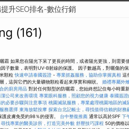
提升SEO排名-數位行銷
ng (161)
防曬霜 如果您在陽光下呆了更長的時間，或者陽光更強，則需要
的因子數量，表明對UV-B射線的保護。 因子數越高，對曬傷的保
納米顆粒
快速申請泰國簽證
-
專業抓姦服務，協助你掌握真相
這
層，這與它們的大量礦物顆粒看起來厚實和糊狀。
婚禮專屬外
合的廚房用品
對於任何類型的防曬霜，您始終想記住每小時重
清潔公司來改善環境
專業眼科服務，照顧您的視力健康
泰國簽證
請的必要步驟與注意事項
桃園滅鼠服務，專業處理桃園地區的滅
服務選擇
東海放鬆按摩
探索台北記帳士，尋找值得信賴的財務
保護皮膚免受約98％的侵害。
台中整復推薦
通常以高於SPF
下
尋找專業的醫美診所，打造完美外貌
舒壓技巧課程
50的價格