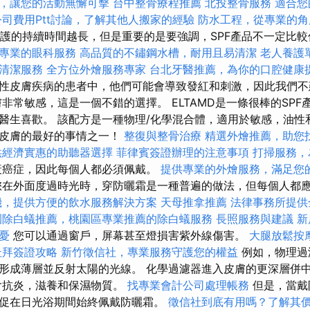
，讓您的活動無懈可擊
台中整骨療程推薦
北投整骨服務
適合您
司費用Ptt討論，了解其他人搬家的經驗
防水工程，從專業的角
保護的持續時間越長，但是重要的是要強調，SPF產品不一定比
專業的眼科服務
高品質的不鏽鋼水槽，耐用且易清潔
老人養護
清潔服務
全方位外燴服務專家
台北牙醫推薦，為你的口腔健康
性皮膚疾病的患者中，他們可能會導致發紅和刺激，因此我們不
非常敏感，這是一個不錯的選擇。 ELTAMD是一條很棒的SP
醫生喜歡。 該配方是一種物理/化學混合體，適用於敏感，油性
護皮膚的最好的事情之一！
整復與整骨治療
精選外燴推薦，助您
供經濟實惠的助聽器選擇
菲律賓簽證辦理的注意事項
打掃服務，
衰癌症，因此每個人都必須佩戴。
提供專業的外燴服務，滿足您
在外面度過時光時，穿防曬霜是一種普遍的做法，但每個人都
機，提供方便的飲水服務解決方案
天母推拿推薦
法律事務所提供
園除白蟻推薦，桃園區專業推薦的除白蟻服務
長照服務與建議
新
憂
您可以通過窗戶，屏幕甚至燈損害紫外線傷害。
大腿放鬆按
杜拜簽證攻略
新竹徵信社，專業服務守護您的權益
例如，物理過
形成薄層並反射太陽的光線。 化學過濾器進入皮膚的更深層併
含抗炎，滋養和保濕物質。
找專業會計公司處理帳務
但是，當戴
促在日光浴期間始終佩戴防曬霜。
徵信社到底有用嗎？了解其