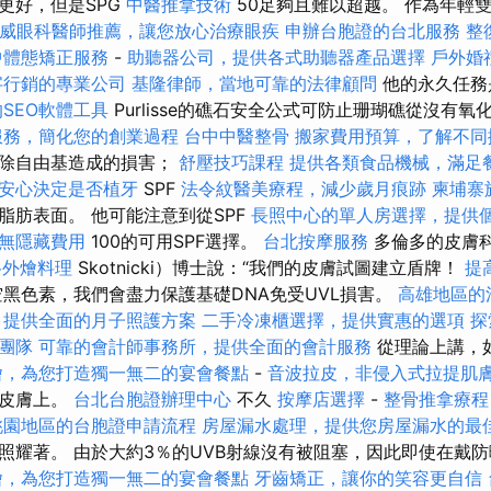
更好，但是SPG
中醫推拿技術
50足夠且難以超越。 作為年輕
威眼科醫師推薦，讓您放心治療眼疾
申辦台胞證的台北服務
整
中體態矯正服務
-
助聽器公司，提供各式助聽器產品選擇
戶外婚
字行銷的專業公司
基隆律師，當地可靠的法律顧問
他的永久任務
SEO軟體工具
Purlisse的礁石安全公式可防止珊瑚礁從沒有
服務，簡化您的創業過程
台中中醫整骨
搬家費用預算，了解不同
消除自由基造成的損害；
舒壓技巧課程
提供各類食品機械，滿足
安心決定是否植牙
SPF
法令紋醫美療程，減少歲月痕跡
柬埔寨
脂肪表面。 他可能注意到從SPF
長照中心的單人房選擇，提供
無隱藏費用
100的可用SPF選擇。
台北按摩服務
多倫多的皮膚科
格外燴料理
Skotnicki）博士說：“我們的皮膚試圖建立盾牌！
提高
黑色素，我們會盡力保護基礎DNA免受UVL損害。
高雄地區的
，提供全面的月子照護方案
二手冷凍櫃選擇，提供實惠的選項
探
團隊
可靠的會計師事務所，提供全面的會計服務
從理論上講，
燴，為您打造獨一無二的宴會餐點
-
音波拉皮，非侵入式拉提肌
的皮膚上。
台北台胞證辦理中心
不久
按摩店選擇
-
整骨推拿療程
桃園地區的台胞證申請流程
房屋漏水處理，提供您房屋漏水的最
照耀著。 由於大約3％的UVB射線沒有被阻塞，因此即使在戴
燴，為您打造獨一無二的宴會餐點
牙齒矯正，讓你的笑容更自信