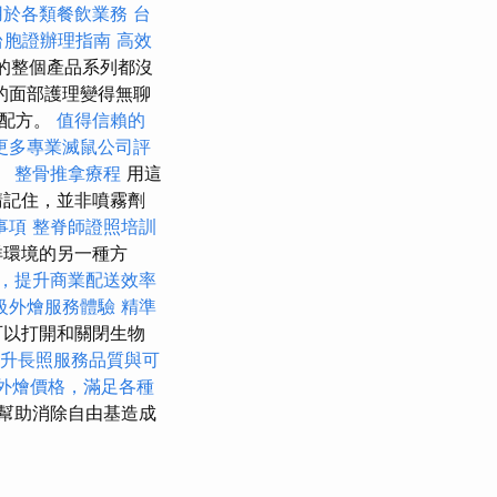
用於各類餐飲業務
台
台胞證辦理指南
高效
ca的整個產品系列都沒
的面部護理變得無聊
的配方。
值得信賴的
更多專業滅鼠公司評
。
整骨推拿療程
用這
請記住，並非噴霧劑
事項
整脊師證照培訓
洋環境的另一種方
，提升商業配送效率
級外燴服務體驗
精準
可以打開和關閉生物
提升長照服務品質與可
et外燴價格，滿足各種
幫助消除自由基造成