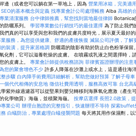
岸邊（或者您可以躺在第一草地上，因為
營業用冰箱，完美適
SEO的基本概念與定義
找專業會計公司處理帳務
Alba
高雄的
專業清潔服務
台中律師推薦，幫您找到當地最佳律師
Botani
棒的防曬系列。
學習專業數位行銷技巧的最佳選擇
為了防止我們
我們真的可以享受與您和我們的皮膚共度時光，展示夏天最好
專業服務，為您提供健康、舒適的產後恢復
滅鼠公司評價，了解
用的裝潢，提升家居格調
防曬霜的陰影有助於防止白色粉筆保留
氧化劑，它可以滋養乾燥的皮膚。 在噴霧或乳液之間選擇時，
在您的皮膚上。
專業會計師提供稅務諮詢
菲律賓簽證辦理的注意
為您的聚會增色不少
許多人降落在沙灘上或水上，這是通往海
完整步驟
白內障手術費用詳細解析，幫助您做好預算
了解子母車
一個代代相傳的安息地
徵信社費用透明，服務高效可靠
台北高
學紫外線過濾器可以從堅果到嬰兒轉移到海豚氧化應激（產生
的化學物質）海龜，並積聚海龜。
按摩店選擇
長照2.0政策，
O專業公司
辦理台胞證的完整指引，快速辦理不等待
探索buff
服務
白蟻防治，專業處理白蟻侵襲問題
每天將其用作保濕劑，以