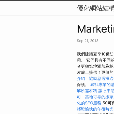
優化網站結構
Marketi
Sep 21, 2013
我們建議夏季10種
霜。 它們具有不同
者更頻繁地添加為
皮膚上提供了更薄的
介紹，協助您選擇適
保護。
尋找專業的
解所需材料
護照申
司，當地可靠的搬家
化的SEO服務
50可
輕鬆愉快的午後時光