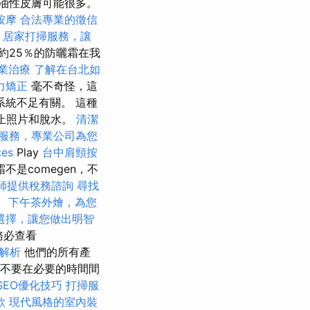
油性皮膚可能很多。
按摩
合法專業的徵信
。
居家打掃服務，讓
約25％的防曬霜在我
業治療
了解在台北如
力矯正
毫不奇怪，這
系統不足有關。 這種
防止照片和脫水。
清潔
服務，專業公司為您
es
Play
台中肩頸按
不是comegen，不
師提供稅務諮詢
尋找
。
下午茶外燴，為您
選擇，讓您做出明智
務必查看
解析
他們的所有產
，不要在必要的時間間
 SEO優化技巧
打掃服
款
現代風格的室內裝