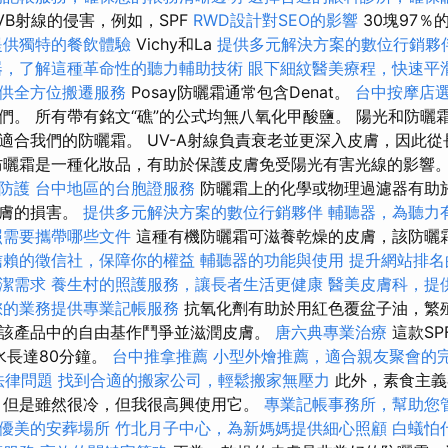
VB射線的侵害，例如，SPF
RWD設計對SEO的影響
30塊97％
提供獨特的餐飲體驗
Vichy和La
提供多元解決方案的數位行銷夥
器，了解這種革命性的聽力輔助技術
眼下細紋醫美療程，快速平
供全方位搬遷服務
Posay防曬霜通常包含Denat。
台中按摩店
們。 所有帶有銘文“礁”的公式均無八氧化甲酸鹽。 陽光和防曬
適合我們的防曬霜。 UV-A射線負責衰老並更深入皮膚，因此
防曬霜是一種化妝品，有助於保護皮膚免受陽光有害光線的影響
防護
台中地區的台胞證服務
防曬霜上的化學或物理過濾器有助於阻斷
皮膚的損害。
提供多元解決方案的數位行銷夥伴
輔聽器，為聽力
照需要攜帶哪些文件
這種有機防曬霜可滋養乾燥的皮膚，該防曬
信賴的徵信社，保障你的權益
輔聽器的功能與使用
提升網站排名
潔需求
養生村的照護服務，讓長者生活更健康
醫美皮膚科，提
您的業務提供專業記帳服務
抗氧化劑有助於用紅色覆盆子油，繁
該產品中的自由基作鬥爭並滋潤皮膚。
唐六典專業治療
這款SP
水長達80分鐘。
台中推拿推薦
小型外燴推薦，適合親友聚會的
的法律問題
找到合適的搬家公司，輕鬆搬家無壓力
此外，素食主義
，但是雖然很冷，但我很高興使用它。
專業記帳事務所，幫助您
優美的安葬場所
竹北月子中心，為新媽媽提供細心照顧
白蟻怕