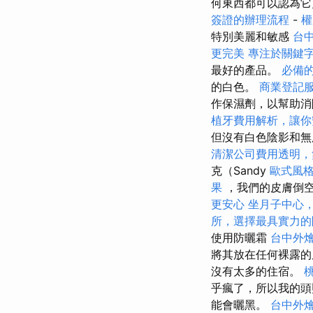
何東西都可以認為它
簽證的辦理流程
-
權
特別美麗和敏感
台
更完美
專注於關鍵
最好的產品。
必備的
的白色。
商業登記
作保濕劑，以幫助
植牙費用解析，讓你
但沒有白色陰影和無
清潔公司費用透明，
克（Sandy
歐式風
果
，我們的皮膚倒空
更安心
坐月子中心
所，選擇最具實力的
使用防曬霜
台中外
將其放在任何裸露
沒有太多的住宿。
乎瘋了，所以我的頭
能會曬黑。
台中外