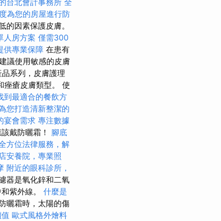
的台北會計事務所
全
度為您的房屋進行防
較低的因素保護皮膚。
單人房方案
僅需300
提供專業保障
在患有
建議使用敏感的皮膚
F產品系列，皮膚護理
和痤瘡皮膚類型。 使
找到最適合的餐飲方
為您打造清新整潔的
的宴會需求
專注數據
應該戴防曬霜！
腳底
全方位法律服務，解
店安養院，專業照
摩
附近的眼科診所，
濾器是氧化鋅和二氧
中和紫外線。
什麼是
防曬霜時，太陽的傷
價值
歐式風格外燴料