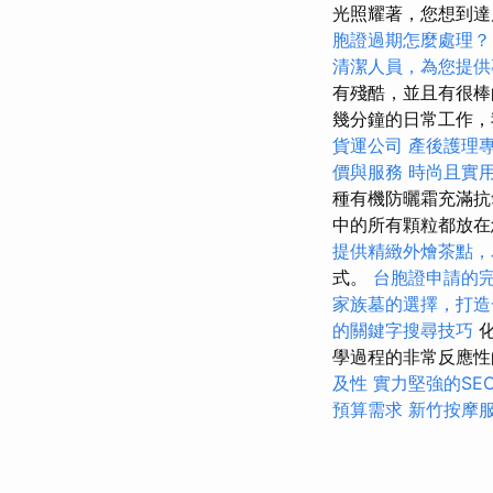
光照耀著，您想到達
胞證過期怎麼處理？
清潔人員，為您提供
有殘酷，並且有很
幾分鐘的日常工作，
貨運公司
產後護理
價與服務
時尚且實
種有機防曬霜充滿抗
中的所有顆粒都放
提供精緻外燴茶點，
式。
台胞證申請的
家族墓的選擇，打造
的關鍵字搜尋技巧
化
學過程的非常反應性
及性
實力堅強的SE
預算需求
新竹按摩