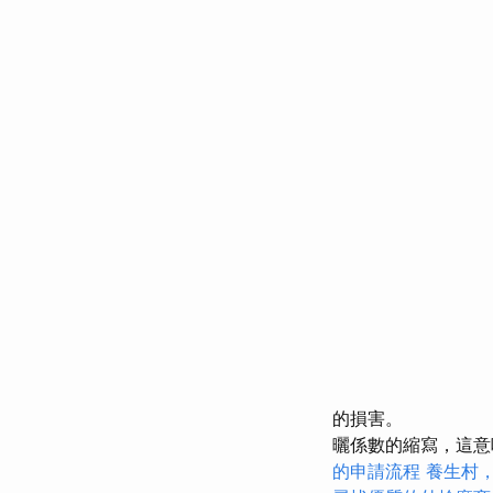
的損害。
曬係數的縮寫，這意
的申請流程
養生村