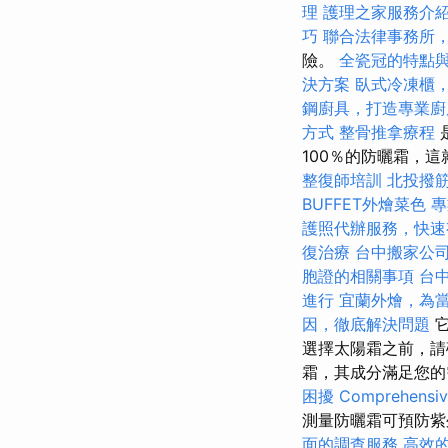
理
護理之家服務介
巧
聯合法律事務所
險。
全瓷冠的特點
決方案
臥式冷凍櫃
鋼廚具，打造專業廚
方式
整骨推拿療程
100％的防曬霜，
整復師培訓
北投撥
BUFFET外燴菜色
專
護照代辦服務，快速
復治療
台中搬家公
胞證的相關事項
台
進行
宜蘭外燴，為
因，徹底解決問題
它
選擇太陽霜之前，請
霜，其成分滿足您
困擾
Comprehensive
測量防曬霜可預防紫
面的調查服務
高效