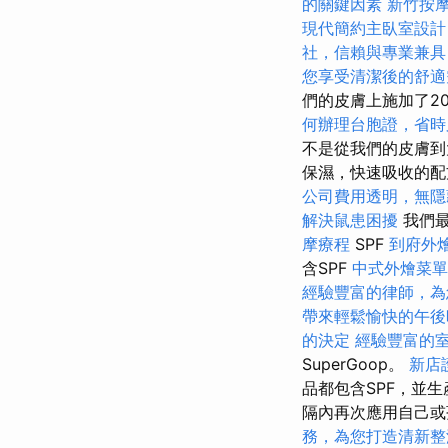
的關鍵因素
新竹按
現代簡約主臥室設計
社，信賴與專業兼具
您享受清潔後的舒適
們的皮膚上施加了2
何辦理台胞證，省時
不是從我們的皮膚
保濕，快速吸收的配
公司費用透明，無隱
解決鼠患困擾
我們最
摩療程
SPF
到府外
含SPF
中式外燴菜單
經驗豐富的律師，為
帶來輕鬆愉快的午後
的決定
經驗豐富的
SuperGoop。
新店
品都包含SPF，並
隔內再次應用自己或
務，為您打造清新整