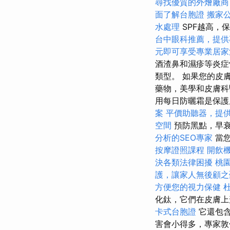
尋找優質的外燴廠商
面了解台胞證
搬家公
水處理
SPF越高，
台中眼科推薦，提供
元即可享受專業居家
酒渣鼻和濕疹等炎症
類型。 如果您的皮膚
藥物，美學和皮膚科
用每日防曬霜是保
案
平價助聽器，提
空間
預防黑點，早
分析的SEO專家
當您
按摩證照課程
開飲
決各類法律困擾
桃
護，讓家人無後顧之
方便您的視力保健
化鈦，它們在皮膚上
卡式台胞證
它還包
害會小得多，專家敦