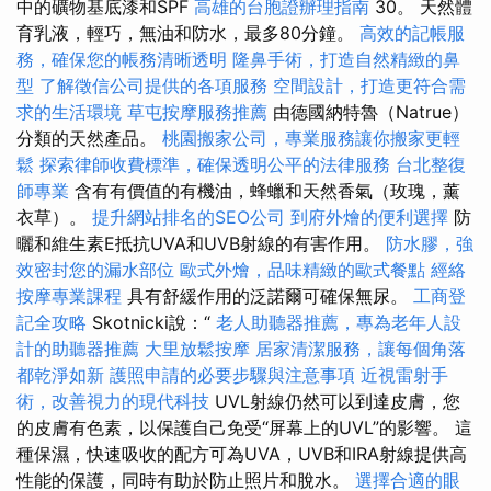
中的礦物基底漆和SPF
高雄的台胞證辦理指南
30。 天然體
育乳液，輕巧，無油和防水，最多80分鐘。
高效的記帳服
務，確保您的帳務清晰透明
隆鼻手術，打造自然精緻的鼻
型
了解徵信公司提供的各項服務
空間設計，打造更符合需
求的生活環境
草屯按摩服務推薦
由德國納特魯（Natrue）
分類的天然產品。
桃園搬家公司，專業服務讓你搬家更輕
鬆
探索律師收費標準，確保透明公平的法律服務
台北整復
師專業
含有有價值的有機油，蜂蠟和天然香氣（玫瑰，薰
衣草）。
提升網站排名的SEO公司
到府外燴的便利選擇
防
曬和維生素E抵抗UVA和UVB射線的有害作用。
防水膠，強
效密封您的漏水部位
歐式外燴，品味精緻的歐式餐點
經絡
按摩專業課程
具有舒緩作用的泛諾爾可確保無尿。
工商登
記全攻略
Skotnicki說：“
老人助聽器推薦，專為老年人設
計的助聽器推薦
大里放鬆按摩
居家清潔服務，讓每個角落
都乾淨如新
護照申請的必要步驟與注意事項
近視雷射手
術，改善視力的現代科技
UVL射線仍然可以到達皮膚，您
的皮膚有色素，以保護自己免受“屏幕上的UVL”的影響。 這
種保濕，快速吸收的配方可為UVA，UVB和IRA射線提供高
性能的保護，同時有助於防止照片和脫水。
選擇合適的眼