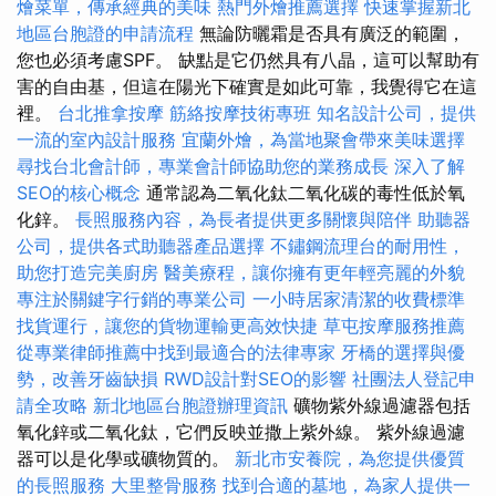
燴菜單，傳承經典的美味
熱門外燴推薦選擇
快速掌握新北
地區台胞證的申請流程
無論防曬霜是否具有廣泛的範圍，
您也必須考慮SPF。 缺點是它仍然具有八晶，這可以幫助有
害的自由基，但這在陽光下確實是如此可靠，我覺得它在這
裡。
台北推拿按摩
筋絡按摩技術專班
知名設計公司，提供
一流的室內設計服務
宜蘭外燴，為當地聚會帶來美味選擇
尋找台北會計師，專業會計師協助您的業務成長
深入了解
SEO的核心概念
通常認為二氧化鈦二氧化碳的毒性低於氧
化鋅。
長照服務內容，為長者提供更多關懷與陪伴
助聽器
公司，提供各式助聽器產品選擇
不鏽鋼流理台的耐用性，
助您打造完美廚房
醫美療程，讓你擁有更年輕亮麗的外貌
專注於關鍵字行銷的專業公司
一小時居家清潔的收費標準
找貨運行，讓您的貨物運輸更高效快捷
草屯按摩服務推薦
從專業律師推薦中找到最適合的法律專家
牙橋的選擇與優
勢，改善牙齒缺損
RWD設計對SEO的影響
社團法人登記申
請全攻略
新北地區台胞證辦理資訊
礦物紫外線過濾器包括
氧化鋅或二氧化鈦，它們反映並撒上紫外線。 紫外線過濾
器可以是化學或礦物質的。
新北市安養院，為您提供優質
的長照服務
大里整骨服務
找到合適的墓地，為家人提供一