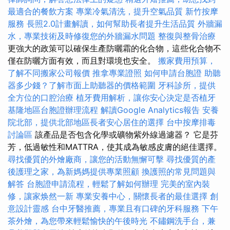
最適合的餐飲方案
專業冷氣清洗，提升空氣品質
新竹按摩
服務
長照2.0計畫解讀，如何幫助長者提升生活品質
外牆漏
水，專業技術及時修復您的外牆漏水問題
整復與整骨治療
更強大的政策可以確保生產防曬霜的化合物，這些化合物不
僅在防曬方面有效，而且對環境也安全。
搬家費用預算，
了解不同搬家公司報價
推拿專業證照
如何申請台胞證
助聽
器多少錢？了解市面上助聽器的價格範圍
牙科診所，提供
全方位的口腔治療
植牙費用解析，讓你安心決定是否植牙
基隆地區台胞證辦理流程
解讀Google Analytics報告
安養
院北部，提供北部地區長者安心居住的選擇
台中按摩排毒
討論區
該產品是否包含化學或礦物紫外線過濾器？ 它是芬
芳，低過敏性和MATTRA，使其成為敏感皮膚的絕佳選擇。
尋找優質的外燴廠商，讓您的活動無懈可擊
尋找優質的產
後護理之家，為新媽媽提供專業照顧
換護照的常見問題與
解答
台胞證申請流程，輕鬆了解如何辦理
完美的室內裝
修，讓家焕然一新
專業安養中心，關懷長者的最佳選擇
創
意設計靈感
台中牙醫推薦，專業且有口碑的牙科服務
下午
茶外燴，為您帶來輕鬆愉快的午後時光
不鏽鋼洗手台，兼