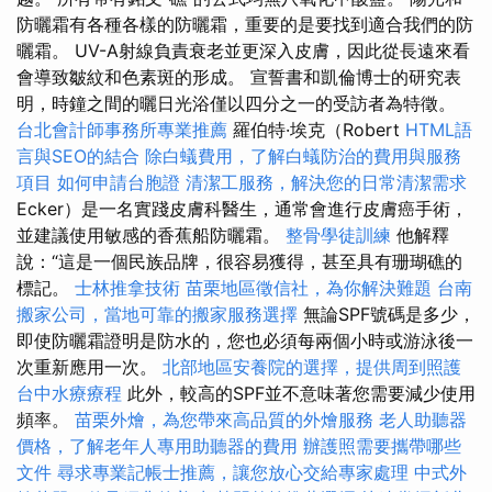
防曬霜有各種各樣的防曬霜，重要的是要找到適合我們的防
曬霜。 UV-A射線負責衰老並更深入皮膚，因此從長遠來看
會導致皺紋和色素斑的形成。 宣誓書和凱倫博士的研究表
明，時鐘之間的曬日光浴僅以四分之一的受訪者為特徵。
台北會計師事務所專業推薦
羅伯特·埃克（Robert
HTML語
言與SEO的結合
除白蟻費用，了解白蟻防治的費用與服務
項目
如何申請台胞證
清潔工服務，解決您的日常清潔需求
Ecker）是一名實踐皮膚科醫生，通常會進行皮膚癌手術，
並建議使用敏感的香蕉船防曬霜。
整骨學徒訓練
他解釋
說：“這是一個民族品牌，很容易獲得，甚至具有珊瑚礁的
標記。
士林推拿技術
苗栗地區徵信社，為你解決難題
台南
搬家公司，當地可靠的搬家服務選擇
無論SPF號碼是多少，
即使防曬霜證明是防水的，您也必須每兩個小時或游泳後一
次重新應用一次。
北部地區安養院的選擇，提供周到照護
台中水療療程
此外，較高的SPF並不意味著您需要減少使用
頻率。
苗栗外燴，為您帶來高品質的外燴服務
老人助聽器
價格，了解老年人專用助聽器的費用
辦護照需要攜帶哪些
文件
尋求專業記帳士推薦，讓您放心交給專家處理
中式外