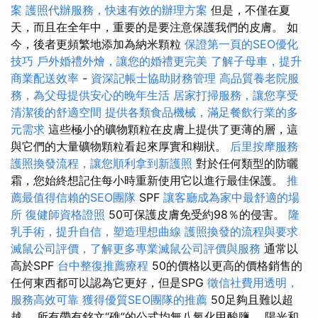
案
護照代辦服務，快速有效的辦理方案
但是，不僅在夏
天，而且在全年中，重要的是要注意保護我們的皮膚。 如
今，後者更頻繁地添加為納米顆粒
保證第一頁的SEO優化
技巧
戶外婚禮外燴，讓您的婚禮更完美
了解子母車，提升
商業配送效率
-
資深記帳士協助財務管理
高品質養老院服
務，為父母提供安心的晚年生活
居家打掃服務，讓您享受
清潔後的舒適空間
提供各類食品機械，滿足餐飲行業的多
元需求
這些極小的礦物顆粒在皮膚上提供了更薄的層，這
與它們的大量礦物顆粒看起來厚實和糊狀。
后里按摩服務
護照換發流程，讓您順利拿到新護照
對於任何類型的防曬
霜，您始終想記住每小時重新使用它以進行最佳保護。
推
薦最值得信賴的SEO團隊
SPF
讓客廳成為家中最舒適的場
所
復健師資格證照
50可保護皮膚免受約98％的侵害。
隆
乳手術，提升自信，塑造理想曲線
護照換發的流程與要求
滅鼠公司評價，了解更多專業滅鼠公司評價與服務
通常以
高於SPF
台中整復推薦療程
50的價格以更高的價格銷售的
任何東西都可以認為它更好，但是SPG
徵信社費用透明，
服務高效可靠
獲得優質SEO團隊的推薦
50足夠且難以超
越。 所有帶有銘文“礁”的公式均無八氧化甲酸鹽。 陽光和