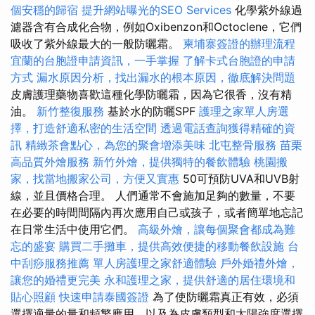
個安穩的歸宿
提升網站曝光的SEO Services
化學紫外線過
濾器含有合成化合物，例如Oxibenzon和Octoclene，它們
吸收了紫外線最大的一般防曬霜。
柬埔寨簽證的辦理流程
宜蘭的台胞證申請資訊，一手掌握
了解卡式台胞證的申請
方式
漏水原因分析，找出漏水的根本原因，徹底解決問題
皮膚護理藥物喜歡這種化學防曬霜，因為它很香，沒有精
油。
新竹整復服務
基於水的防曬SPF
護理之家單人房選
擇，打造舒適私密的生活空間
透過電話查詢獲得精確的資
訊
精緻茶會點心，為您的聚會增添美味
北屯整骨服務
苗栗
高品質外燴服務
新竹外燴，提供獨特的餐飲體驗
桃園搬
家，找當地搬家公司，方便又實惠
50可預防UVA和UVB射
線，並且價格合理。 人們通常不會施加足夠的數量，不要
在必要的時間間隔內再次應用自己或孩子，或者簡單地忘記
在日常生活中使用它們。
高級外燴，讓每個聚會都成為難
忘的盛宴
購買二手攤車，提供高效便捷的移動餐飲設施
台
中刮痧服務推薦
單人房護理之家舒適體驗
戶外婚禮外燴，
讓您的婚禮更完美
永和護理之家，提供舒適的居住環境和
貼心照顧
快速申請泰國簽證
為了使防曬霜真正有效，必須
選擇適量的量和頻繁應用，以及為皮膚類型和太陽強度選擇