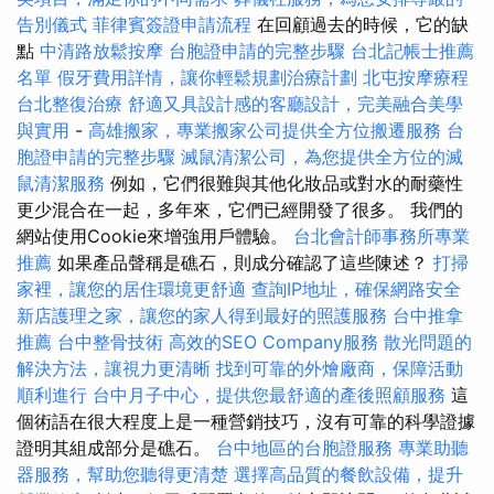
告別儀式
菲律賓簽證申請流程
在回顧過去的時候，它的缺
點
中清路放鬆按摩
台胞證申請的完整步驟
台北記帳士推薦
名單
假牙費用詳情，讓你輕鬆規劃治療計劃
北屯按摩療程
台北整復治療
舒適又具設計感的客廳設計，完美融合美學
與實用
-
高雄搬家，專業搬家公司提供全方位搬遷服務
台
胞證申請的完整步驟
滅鼠清潔公司，為您提供全方位的滅
鼠清潔服務
例如，它們很難與其他化妝品或對水的耐藥性
更少混合在一起，多年來，它們已經開發了很多。 我們的
網站使用Cookie來增強用戶體驗。
台北會計師事務所專業
推薦
如果產品聲稱是礁石，則成分確認了這些陳述？
打掃
家裡，讓您的居住環境更舒適
查詢IP地址，確保網路安全
新店護理之家，讓您的家人得到最好的照護服務
台中推拿
推薦
台中整骨技術
高效的SEO Company服務
散光問題的
解決方法，讓視力更清晰
找到可靠的外燴廠商，保障活動
順利進行
台中月子中心，提供您最舒適的產後照顧服務
這
個術語在很大程度上是一種營銷技巧，沒有可靠的科學證據
證明其組成部分是礁石。
台中地區的台胞證服務
專業助聽
器服務，幫助您聽得更清楚
選擇高品質的餐飲設備，提升