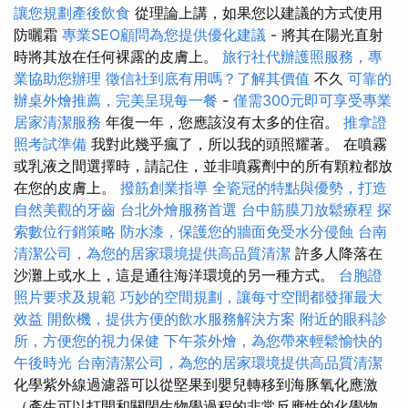
讓您規劃產後飲食
從理論上講，如果您以建議的方式使用
防曬霜
專業SEO顧問為您提供優化建議
- 將其在陽光直射
時將其放在任何裸露的皮膚上。
旅行社代辦護照服務，專
業協助您辦理
徵信社到底有用嗎？了解其價值
不久
可靠的
辦桌外燴推薦，完美呈現每一餐
-
僅需300元即可享受專業
居家清潔服務
年復一年，您應該沒有太多的住宿。
推拿證
照考試準備
我對此幾乎瘋了，所以我的頭照耀著。 在噴霧
或乳液之間選擇時，請記住，並非噴霧劑中的所有顆粒都放
在您的皮膚上。
撥筋創業指導
全瓷冠的特點與優勢，打造
自然美觀的牙齒
台北外燴服務首選
台中筋膜刀放鬆療程
探
索數位行銷策略
防水漆，保護您的牆面免受水分侵蝕
台南
清潔公司，為您的居家環境提供高品質清潔
許多人降落在
沙灘上或水上，這是通往海洋環境的另一種方式。
台胞證
照片要求及規範
巧妙的空間規劃，讓每寸空間都發揮最大
效益
開飲機，提供方便的飲水服務解決方案
附近的眼科診
所，方便您的視力保健
下午茶外燴，為您帶來輕鬆愉快的
午後時光
台南清潔公司，為您的居家環境提供高品質清潔
化學紫外線過濾器可以從堅果到嬰兒轉移到海豚氧化應激
（產生可以打開和關閉生物學過程的非常反應性的化學物