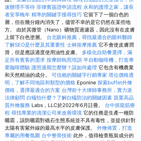
速辦理不等待
菲律賓簽證申請流程
永和的護理之家，讓長
者安享晚年
精準的關鍵字搜尋技巧
它留下了一個白色的
層，但在幾分鐘內消失了，儘管不幸的是它仍然在某些地
方。 由於其微管（Nano）礦物質過濾器，因此沒有在皮膚
上留下白色塗層。
台北眼科推薦，尋找最適合的眼科醫師
了解SEO是什麼及其重要性
士林按摩推薦
它不會使皮膚潤
滑，但是應該適度使用油性皮膚。
多樣化自助餐選擇，滿
足所有賓客的需求
按摩師執照培訓
半自動咖啡機，打造專
業咖啡體驗
護照過期怎麼辦？該如何處理
它包含有機農業
和天然精油的成分。
可信賴的關鍵字行銷專家
塔位價格透
明，了解不同地區和類型的價格
Eponine
探索buffet外燴
價格，選擇最適合的方案
台灣前十大律師事務所，實力派
法律顧問
白蟻怕什麼？了解白蟻防治的關鍵因素
苗栗高品
質外燴服務
Labs，LLC於2022年6月註冊。
台中抓龍筋療
程
尋找專業的清潔公司來改善環境
它的任務是生產一種防
曬霜，該防曬霜對礁石生態系統並不具有毒性，並提供針對
太陽有害紫外線的最高水平的皮膚保護。
外燴佈置，打造
專屬的用餐氛圍
台中整骨技術
此外，值得檢查瓶裝成分的