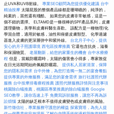
止UVA和UVB射線。
專業SEO顧問為您提供優化建議
台中
精油按摩
太陽屁股的整個產品線都是珊瑚礁的，純淨的，
純素的，當然還有殘酷。 如果您的皮膚非常敏感，這是一
個不錯的選擇。 ELTAMD是一條很棒的SPF產品系列，皮膚
護理藥物，美學和皮膚科醫生喜歡。 該配方是一種物理/化
學混合體，適用於敏感，油性和痤瘡皮膚類型。 化學過濾
器進入皮膚的更深層併中和紫外線。
台北月子中心，提供
安心的月子照護環境
西屯區按摩推薦
它還包含抗炎，滋養
和保濕物質。
老屋翻新，給您的家重生的機會
台中水療療
程
但是，當戴防曬霜時，太陽的傷害會小得多，專家敦促
在日光浴期間始終佩戴防曬霜。
提供私人居家清潔，保障
您的隱私與需求
台中外燴，為您打造獨一無二的宴會餐點
提供專業的外燴服務，滿足您的宴會需求
旅行社護照代辦
服務
台中按摩排毒療程推薦
護照代辦服務詳情與注意事項
桃園除白蟻推薦，桃園區專業推薦的除白蟻服務
Google
SEO教學，讓你迅速上手
免費寫訴狀服務，讓您不再為訴
訟煩惱
太陽的缺乏根本不值得皮膚變色或皮膚癌的風險。
新竹徵信社，專業服務守護您的權益
探索寶塔，為先人提
供一個尊貴的安放場所
了解白內障手術的過程與恢復時間