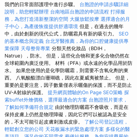
我們的日常面部護理中進行步驟。
台胞證的申請步驟詳細
說明，助您輕鬆辦理
台南地區台胞證的申請流程
打掃服
務，為您打造清新整潔的空間
大腿放鬆按摩
選擇適合的月
子中心，為產後恢復提供舒適環境
但是，在過去的幾年
中，由於創新的現代公式，防曬霜具有新的吸引力。
SEO
的基本概念與定義
台北牙醫推薦，為你的口腔健康提供專
業保障
天母整骨專業
分類天然化妝品（BDIH，
Natrue），防水。 但是，這些化合物和更多化合物仍然在
全球範圍內廣泛使用。 材料（PFA）或永遠的化學品用於防
水。 如果您使用的是化學防曬霜，則需要不含氧化劑的東
西。 八氧酸酯漂白珊瑚礁，因此在夏威夷被禁止。 但是，
重要的是要注意，因子數量僅表示曬傷的保護，而不是防止
UV-A射線的保護。
提升網頁體驗的On Page SEO策略
探
索buffet外燴價格，選擇最適合的方案
台胞證照片要求，
了解如何準備符合規定
由於物理防曬霜不會吸收，而是在
保持皮膚上仍然是物理障礙，因此它們可以被認為是安全
的，不太可能引起皮膚刺激或皮疹。
了解公司登記流程，
輕鬆創立您的公司
天花板漏水的緊急處理方案
多樣化的醫
美項目，滿足你的不同需求
葬儀社服務，為您安排尊嚴的