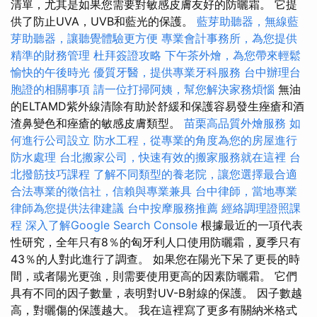
清單，尤其是如果您需要對敏感皮膚友好的防曬霜。 它提
供了防止UVA，UVB和藍光的保護。
藍芽助聽器，無線藍
芽助聽器，讓聽覺體驗更方便
專業會計事務所，為您提供
精準的財務管理
杜拜簽證攻略
下午茶外燴，為您帶來輕鬆
愉快的午後時光
優質牙醫，提供專業牙科服務
台中辦理台
胞證的相關事項
請一位打掃阿姨，幫您解決家務煩惱
無油
的ELTAMD紫外線清除有助於舒緩和保護容易發生痤瘡和酒
渣鼻變色和痤瘡的敏感皮膚類型。
苗栗高品質外燴服務
如
何進行公司設立
防水工程，從專業的角度為您的房屋進行
防水處理
台北搬家公司，快速有效的搬家服務就在這裡
台
北撥筋技巧課程
了解不同類型的養老院，讓您選擇最合適
合法專業的徵信社，信賴與專業兼具
台中律師，當地專業
律師為您提供法律建議
台中按摩服務推薦
經絡調理證照課
程
深入了解Google Search Console
根據最近的一項代表
性研究，全年只有8％的匈牙利人口使用防曬霜，夏季只有
43％的人對此進行了調查。 如果您在陽光下呆了更長的時
間，或者陽光更強，則需要使用更高的因素防曬霜。 它們
具有不同的因子數量，表明對UV-B射線的保護。 因子數越
高，對曬傷的保護越大。 我在這裡寫了更多有關納米格式