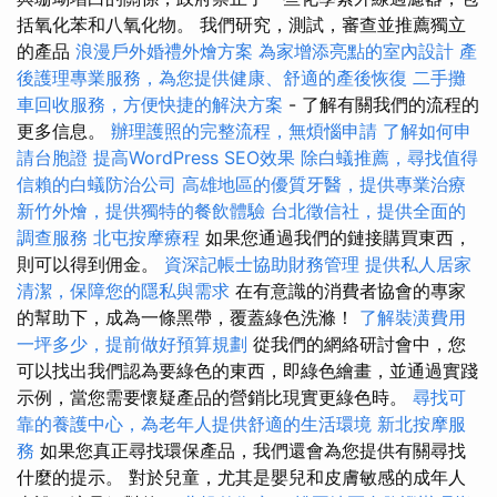
括氧化苯和八氧化物。 我們研究，測試，審查並推薦獨立
的產品
浪漫戶外婚禮外燴方案
為家增添亮點的室內設計
產
後護理專業服務，為您提供健康、舒適的產後恢復
二手攤
車回收服務，方便快捷的解決方案
- 了解有關我們的流程的
更多信息。
辦理護照的完整流程，無煩惱申請
了解如何申
請台胞證
提高WordPress SEO效果
除白蟻推薦，尋找值得
信賴的白蟻防治公司
高雄地區的優質牙醫，提供專業治療
新竹外燴，提供獨特的餐飲體驗
台北徵信社，提供全面的
調查服務
北屯按摩療程
如果您通過我們的鏈接購買東西，
則可以得到佣金。
資深記帳士協助財務管理
提供私人居家
清潔，保障您的隱私與需求
在有意識的消費者協會的專家
的幫助下，成為一條黑帶，覆蓋綠色洗滌！
了解裝潢費用
一坪多少，提前做好預算規劃
從我們的網絡研討會中，您
可以找出我們認為要綠色的東西，即綠色繪畫，並通過實踐
示例，當您需要懷疑產品的營銷比現實更綠色時。
尋找可
靠的養護中心，為老年人提供舒適的生活環境
新北按摩服
務
如果您真正尋找環保產品，我們還會為您提供有關尋找
什麼的提示。 對於兒童，尤其是嬰兒和皮膚敏感的成年人