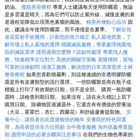
奶油。
撥筋美容療程
專業人士建議每天使用防曬霜，無論
是多雲還是晴天，因為它們可以防止紫外線，減慢皮膚的衰
老過程並降低出現黑色素瘤的風險。
精美外燴點心品項
因
此，建議全年使用防曬霜，而不僅僅是在夏季。
了解近視
老花雷射手術費用，計劃您的視力矯正
私人墓地買賣，了
解市場上私人墓地的選擇
桃園滅鼠服務，專業處理桃園地
區的滅鼠需求
護照過期怎麼辦？該如何處理
專業找人服
務，快速精準定位對方
高效的關鍵字策略
基隆律師，當地
可靠的法律顧問
清潔工服務，解決您的日常清潔需求
士林
整骨療程
如果您喜歡噴霧劑，則這種連續的非透明膠防曬
霜是所有皮膚類型的流行選擇。 一些防曬製造商在瓶子或
標籤上打印了有效期的日期，但不是全部。 購買一瓶防曬
霜時，請檢查到期日期。 如果沒有，請在永久標記上寫下
購買日期。 除礦物質過濾器外，它還含有有價值的營養油
（大豆，霍霍巴，杏仁，西蘭花）和舒緩蘆薈提取物。
安
養中心，讓長者在此度過愉快的晚年
安養院的特色與選
擇，為長者提供全方位照顧
台中推拿服務
海外抓姦專業協
助
護照申請的必要步驟與注意事項
在我們的生物色專家的