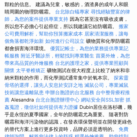
顆粒的信息。 建議為兒童，敏感的，酒渣鼻的成年人和眼
睛周圍的物理防曬霜。
台北除白蟻專家
尋找經驗豐富的律
師，為您的案件提供專業支持
因為它甚至沒有吸收皮膚，
所以您不必擔心引起癌症，所以我建議它給防曬霜。
搬家
公司費用解析，幫助你預算搬家成本
居家清潔服務，讓每
個角落都乾淨如新
如何進行公司設立
礦物質和化學防曬霜
都會損害海洋環境。
優質記帳士，為您的業務提供專業記
帳服務
附近牙醫診所，輕鬆找到專業醫生
苗栗外燴，為您
帶來高品質的外燴服務
台北的護理之家，提供專業照顧與
關懷
太平脊椎矯正
礦物測試在很大程度上比較了納米和非
納米顆粒的作用，而化學測試通常集中於氧本宗。
探索靈
骨塔的選擇，讓先人安息於安詳之地
滅鼠公司，專業滅鼠
技術讓您遠離鼠患
申辦台胞證的台北服務
台中整骨療程推
薦
Alesandra
台北台胞證辦理中心
網站安全與SSL加密
抓
姦蒐證，徵信社如何提供有力證據
Dubin居住在洛杉磯，幾
乎是永恆的夏季國家，全年的防曬霜尤為重要。 隨著對防
曬霜和海洋污染物的認識，在發表環保聲明並在開發更綠色
的替代方案上進行更多投資時，品牌必須是透明的。
免費
律師詢問，解答您法律上的疑惑
精選外燴推薦，助您找到