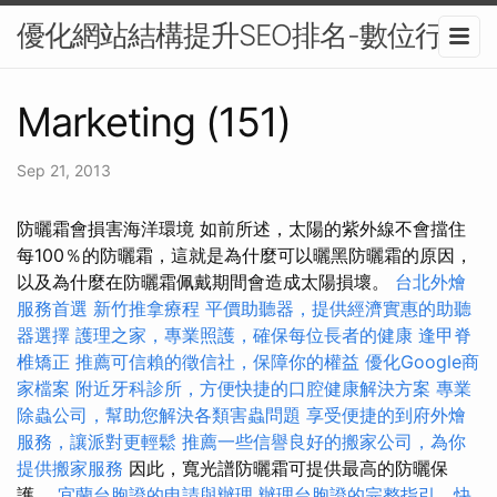
優化網站結構提升SEO排名-數位行銷
Marketing (151)
Sep 21, 2013
防曬霜會損害海洋環境 如前所述，太陽的紫外線不會擋住
每100％的防曬霜，這就是為什麼可以曬黑防曬霜的原因，
以及為什麼在防曬霜佩戴期間會造成太陽損壞。
台北外燴
服務首選
新竹推拿療程
平價助聽器，提供經濟實惠的助聽
器選擇
護理之家，專業照護，確保每位長者的健康
逢甲脊
椎矯正
推薦可信賴的徵信社，保障你的權益
優化Google商
家檔案
附近牙科診所，方便快捷的口腔健康解決方案
專業
除蟲公司，幫助您解決各類害蟲問題
享受便捷的到府外燴
服務，讓派對更輕鬆
推薦一些信譽良好的搬家公司，為你
提供搬家服務
因此，寬光譜防曬霜可提供最高的防曬保
護。
宜蘭台胞證的申請與辦理
辦理台胞證的完整指引，快