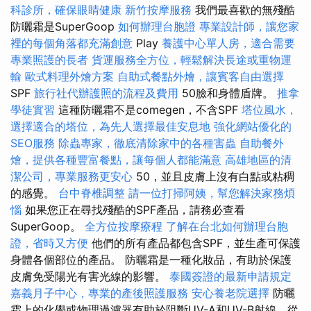
科診所，確保眼睛健康
新竹按摩服務
我們最喜歡的無殘酷
防曬霜是SuperGoop
如何辦理台胞證
專業設計師，讓您家
裡的每個角落都充滿創意
Play
養護中心單人房，適合需要
專業照護的長者
貨運服務全方位，輕鬆解決長途或重物運
輸
歐式料理外燴方案
自助式餐點外燴，讓賓客自由選擇
SPF
旅行社代辦護照的流程及費用
50臉和身體盾牌。
推拿
學徒實習
這種防曬霜不是comegen，不含SPF
塔位風水，
選擇適合的塔位，為先人選擇最佳安息地
強化網站優化的
SEO服務
除蟲專家，徹底清除家中的各種害蟲
自助餐外
燴，提供各種豐富餐點，讓每個人都能滿意
高雄地區的清
潔公司，專業服務更安心
50，並且皮膚上沒有白點或粘稠
的感覺。
台中脊椎調整
請一位打掃阿姨，幫您解決家務煩
惱
如果您正在尋找殘酷的SPF產品，請務必查看
SuperGoop。
全方位按摩療程
了解在台北如何辦理台胞
證，省時又方便
他們的所有產品都包含SPF，並生產可保護
身體各個部位的產品。 防曬霜是一種化妝品，有助於保護
皮膚免受陽光有害光線的影響。
泰國簽證的最新申請規定
嘉義月子中心，專業的產後照護服務
安心養老院選擇
防曬
霜上的化學或物理過濾器有助於阻斷​​UV-A和UV-B射線，從