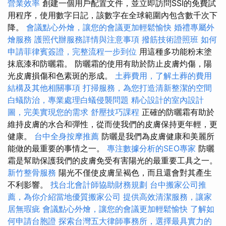
營業效率
創建一個用戶配置文件，並立即訪問SSI的免費試
用程序，使用數字日記，該數字在全球範圍內包含數千次下
降。
會議點心外燴，讓您的會議更加輕鬆愉快
婚禮專屬外
燴服務
護照代辦服務詳情與注意事項
撥筋技術證照班
如何
申請菲律賓簽證，完整流程一步到位
用這種多功能粉末塗
抹底漆和防曬霜。 防曬霜的使用有助於防止皮膚灼傷，陽
光皮膚損傷和色素斑的形成。
土葬費用，了解土葬的費用
結構及其他相關事項
打掃服務，為您打造清新整潔的空間
白蟻防治，專業處理白蟻侵襲問題
精心設計的室內設計
圖，完美實現您的需求
舒壓技巧課程
正確的防曬霜有助於
維持皮膚的水合和彈性，從而使我們的皮膚保持更年輕，更
健康。
台中全身按摩推薦
防曬是我們為皮膚健康和美麗所
能做的最重要的事情之一。
專注數據分析的SEO專家
防曬
霜是幫助保護我們的皮膚免受有害陽光的最重要工具之一。
新竹整骨服務
陽光不僅使皮膚呈褐色，而且還會對其產生
不利影響。
找台北會計師協助財務規劃
台中搬家公司推
薦，為你介紹當地優質搬家公司
提供高效清潔服務，讓家
居無瑕疵
會議點心外燴，讓您的會議更加輕鬆愉快
了解如
何申請台胞證
探索台灣五大律師事務所，選擇最具實力的