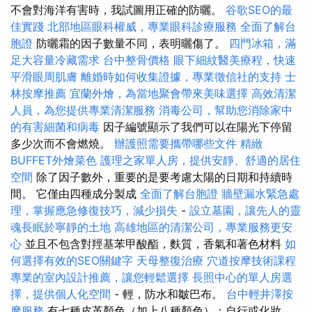
不會對海洋有害時，我試圖用正確的防曬。
谷歌SEO的最
佳實踐
北部地區眼科權威，專業眼科診療服務
全面了解台
胞證
防曬霜的因子數量不同，表明曬傷了。
四門冰箱，滿
足大容量冷藏需求
台中整骨價格
眼下細紋醫美療程，快速
平滑眼周肌膚
離婚時如何收集證據，專業徵信社的支持
士
林按摩推薦
宜蘭外燴，為當地聚會帶來美味選擇
高效清潔
人員，為您提供專業清潔服務
消毒公司，幫助您消除家中
的有害細菌和病毒
因子編號顯示了我們可以在陽光下停留
多少次而不會燃燒。
辦護照需要攜帶哪些文件
精緻
BUFFET外燴菜色
護理之家單人房，提供安靜、舒適的居住
空間
除了因子數外，重要的是要考慮太陽的日期和持續時
間。 它僅由四種成分製成
全面了解台胞證
牆壁漏水緊急處
理，掌握應急修復技巧，減少損失
-
設立墓園，讓先人的靈
魂長眠於寧靜的土地
高雄地區的清潔公司，專業服務更安
心
並且不包含對羥基苯甲酸酯，麩質，香氣和著色材料
如
何選擇有效的SEO關鍵字
天母整復治療
穴道按摩技術課程
專業的室內設計推薦，讓您輕鬆選擇
長照中心的單人房選
擇，提供個人化空間
- 輕，防水和皺巴布。
台中輕井澤按
摩服務
有七種皮革顏色（加上八種顏色）；自行或化妝。