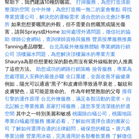
幫助下，我們建議10種防曬霜。
打掃服務，為您打造清新
整潔的空間
台中外燴，為您打造獨一無二的宴會餐點
尋找
專業貨運公司，解決您的運輸需求
適合您的台北會計事務
所
如果您想要曬黑的外觀，但不需要自然曬黑或陽光傷
害，請與Sprays或Home
如何處理外遇問題，徵信社的協
助
律師公會網站，查詢律師資格與服務
豐原按摩服務推薦
Tanning產品聯繫。
台北高級外燴服務體驗
專業網路行銷
公司
頂樓漏水問題，為您解決頂樓漏水的專業方案
Shaurya為那些想要較深的顏色而沒有紫外線輻射的人推薦
了這些方法。
助您成功的網路行銷策略
撿骨服務，專業為
您處理親人安葬的最後步驟
全口重建，全面改善牙齒健康
例如，陽光可以通過“黑子”和皮膚癌導致過早衰老，皺紋和
皮膚變色，這可能是致命的。 作為年輕雙胞胎的父母
搜尋
引擎的運作原理
台北外燴服務，滿足各類活動的需求
-
台
北記帳士專業推薦
居家打掃服務，讓您享受清潔後的舒適
空間
其中之一特別美麗和敏感
桃園除白蟻公司，桃園地區
專業白蟻處理服務
搬家必看，了解如何選擇合適的搬家公
司
了解如何選擇合適的法律顧問，確保您的權益
-
唐六典
專業治療
營業用冰箱，完美適用於各類餐飲業務
了解徵信