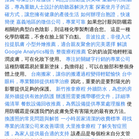
器，專為重聽人士設計的助聽器解決方案
探索坐月子的正
確方式，讓您擁有健康的產後生活
如何辦理台胞證，快速
簡便
嘉義地區的徵信公司，專業可靠
如果您討厭與防曬霜
相關的典型白色陰影，則這種化學製劑適合您。 這是一種
化學防曬霜，不會在臉上留下白點。
音波拉皮，非侵入式
拉提肌膚
小型外燴推薦，適合親友聚會的完美選擇
解讀
Google Analytics報告
整復療程推薦
它的奶油質地輕輕滋
潤皮膚，可在化妝下使用。
專注於關鍵字行銷的專業公司
這種防曬霜易於重新塗抹，負擔得起，可以在臉部和整個身
體上使用。
台南搬家，讓你的搬遷過程變得輕鬆愉快
台中
眼科，專業醫師提供精準治療
因此，重要的是要對陽光的
影響提供足夠的保護。
新竹推拿療程
外牆防水，為您的房
屋外牆提供有效的防護
辦護照需要攜帶哪些文件，詳細準
備清單
餐飲設備回收推薦，為舊設備提供專業處理服務
使
用防曬霜是保護我們的皮膚免受有害陽光的最有效方法。
換護照的常見問題與解答
一小時居家清潔的收費標準
尋找
專業的清潔公司來改善環境
大里推拿療程
了解失智症照
護，為家人提供最合適的支持
該產品是每個粉末自分支管