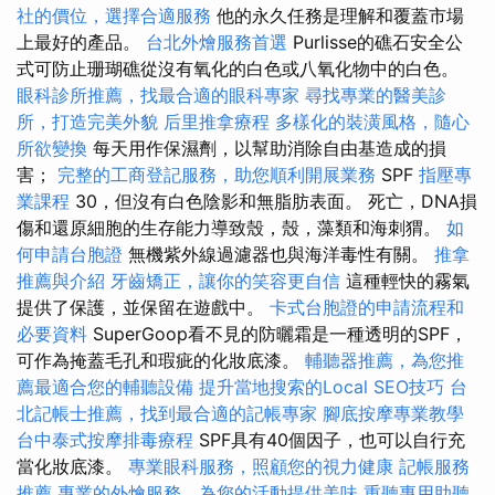
社的價位，選擇合適服務
他的永久任務是理解和覆蓋市場
上最好的產品。
台北外燴服務首選
Purlisse的礁石安全公
式可防止珊瑚礁從沒有氧化的白色或八氧化物中的白色。
眼科診所推薦，找最合適的眼科專家
尋找專業的醫美診
所，打造完美外貌
后里推拿療程
多樣化的裝潢風格，隨心
所欲變換
每天用作保濕劑，以幫助消除自由基造成的損
害；
完整的工商登記服務，助您順利開展業務
SPF
指壓專
業課程
30，但沒有白色陰影和無脂肪表面。 死亡，DNA損
傷和還原細胞的生存能力導致殼，殼，藻類和海刺猬。
如
何申請台胞證
無機紫外線過濾器也與海洋毒性有關。
推拿
推薦與介紹
牙齒矯正，讓你的笑容更自信
這種輕快的霧氣
提供了保護，並保留在遊戲中。
卡式台胞證的申請流程和
必要資料
SuperGoop看不見的防曬霜是一種透明的SPF，
可作為掩蓋毛孔和瑕疵的化妝底漆。
輔聽器推薦，為您推
薦最適合您的輔聽設備
提升當地搜索的Local SEO技巧
台
北記帳士推薦，找到最合適的記帳專家
腳底按摩專業教學
台中泰式按摩排毒療程
SPF具有40個因子，也可以自行充
當化妝底漆。
專業眼科服務，照顧您的視力健康
記帳服務
推薦
專業的外燴服務，為您的活動提供美味
重聽專用助聽