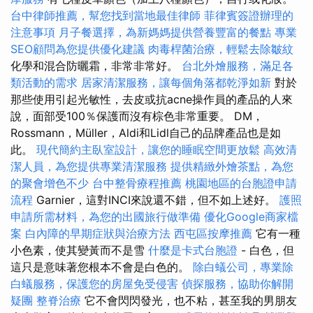
台中律師推薦，幫您找到當地最佳律師
菲律賓簽證辦理的
注意事項
月子餐選擇，為新媽媽提供營養豐富的餐點
專業
SEO顧問為您提供優化建議
肉毒桿菌治療，輕鬆去除皺紋
化學和混合防曬霜，非常非常好。
台北外燴服務，滿足各
類活動的需求
居家清潔服務，讓每個角落都乾淨如新
對於
那些使用引起光敏性，去皮或抗acne操作員的產品的人來
說，面部受100％保護而沒有棕色非常重要。 DM，
Rossmann，Müller，Aldi和Lidl自己的品牌產品也是如
此。
現代簡約主臥室設計，讓您的睡眠空間更放鬆
高效清
潔人員，為您提供專業清潔服務
提供精緻外燴茶點，為您
的聚會增色不少
台中整骨療程推薦
桃園地區的台胞證申請
流程
Garnier，這對INCI來說還不錯，但不如上述好。
護照
申請所需材料，為您的出國旅行做準備
優化Google商家檔
案
白內障的早期症狀與治療方法
西屯區按摩推薦
它有一種
小色素，使其變黃而不是雪
什麼是卡式台胞證
- 白色，但
這只是意味著您根本不會是白色的。
除白蟻公司，專業除
白蟻服務，保護您的房屋免受侵害
偵探服務，協助你解開
疑團
整脊治療
它不會閃閃發光，也不粘，甚至我的男朋友