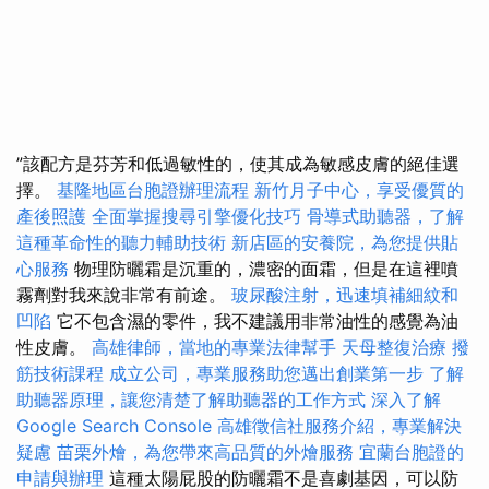
”該配方是芬芳和低過敏性的，使其成為敏感皮膚的絕佳選
擇。
基隆地區台胞證辦理流程
新竹月子中心，享受優質的
產後照護
全面掌握搜尋引擎優化技巧
骨導式助聽器，了解
這種革命性的聽力輔助技術
新店區的安養院，為您提供貼
心服務
物理防曬霜是沉重的，濃密的面霜，但是在這裡噴
霧劑對我來說非常有前途。
玻尿酸注射，迅速填補細紋和
凹陷
它不包含濕的零件，我不建議用非常油性的感覺為油
性皮膚。
高雄律師，當地的專業法律幫手
天母整復治療
撥
筋技術課程
成立公司，專業服務助您邁出創業第一步
了解
助聽器原理，讓您清楚了解助聽器的工作方式
深入了解
Google Search Console
高雄徵信社服務介紹，專業解決
疑慮
苗栗外燴，為您帶來高品質的外燴服務
宜蘭台胞證的
申請與辦理
這種太陽屁股的防曬霜不是喜劇基因，可以防