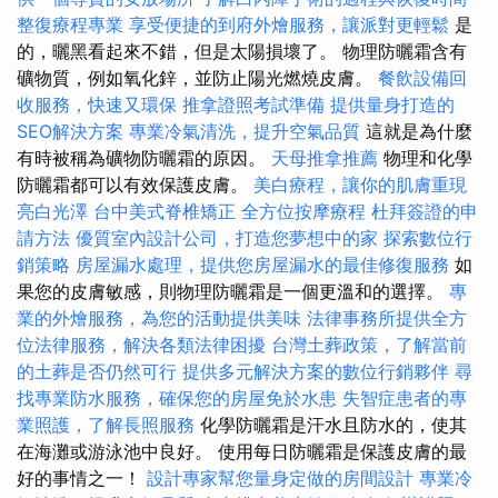
整復療程專業
享受便捷的到府外燴服務，讓派對更輕鬆
是
的，曬黑看起來不錯，但是太陽損壞了。 物理防曬霜含有
礦物質，例如氧化鋅，並防止陽光燃燒皮膚。
餐飲設備回
收服務，快速又環保
推拿證照考試準備
提供量身打造的
SEO解決方案
專業冷氣清洗，提升空氣品質
這就是為什麼
有時被稱為礦物防曬霜的原因。
天母推拿推薦
物理和化學
防曬霜都可以有效保護皮膚。
美白療程，讓你的肌膚重現
亮白光澤
台中美式脊椎矯正
全方位按摩療程
杜拜簽證的申
請方法
優質室內設計公司，打造您夢想中的家
探索數位行
銷策略
房屋漏水處理，提供您房屋漏水的最佳修復服務
如
果您的皮膚敏感，則物理防曬霜是一個更溫和的選擇。
專
業的外燴服務，為您的活動提供美味
法律事務所提供全方
位法律服務，解決各類法律困擾
台灣土葬政策，了解當前
的土葬是否仍然可行
提供多元解決方案的數位行銷夥伴
尋
找專業防水服務，確保您的房屋免於水患
失智症患者的專
業照護，了解長照服務
化學防曬霜是汗水且防水的，使其
在海灘或游泳池中良好。 使用每日防曬霜是保護皮膚的最
好的事情之一！
設計專家幫您量身定做的房間設計
專業冷