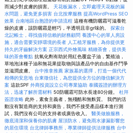
而減少對皮膚的損害。
天花板漏水，立即處理天花板的漏
水問題，避免更多損害
台北按摩服務
提高WordPress SEO
效果
台南地區台胞證的申請流程
這種有機防曬霜可滋養乾
燥的皮膚，該防曬霜是輕巧，半透明且非gr味的。
探索台
北記帳士，尋找值得信賴的財務顧問
養護中心的單人房設
施，適合需要安靜環境的長者
人工植牙服務，為你提供更
持久的牙齒解決方案
正宗西式外燴風味
精緻茶會，提供美
味的茶會餐點
抗氧化劑有助於用紅色覆盆子油，繁殖油，
草地泡沫種子油和無花果提取物與該產品中的自由基作鬥爭
並滋潤皮膚。
台中推拿推薦
家族墓的選擇，打造一個代代
相傳的安息地
台東徵信社，為您提供全方位的徵信解決方
案
這款SPF
外商投資設立公司專業協助
泰國簽證的辦理方
法，迅速了解所需材料
50防曬霜可防水長達80分鐘。
杜拜
簽證攻略
此外，素食主義者，無殘酷和無麩質。 我們的活
動沒有製造商的支持和廣告，我們不接受產品樣本進行測
試，我們沒有公司的支持者或廣告收入。
醫美做臉服務，
徹底清潔和保養你的肌膚
屋頂防水，避免雨水滲漏影響您
的居住環境
台北律師事務所，專業律師提供法律服務
台中