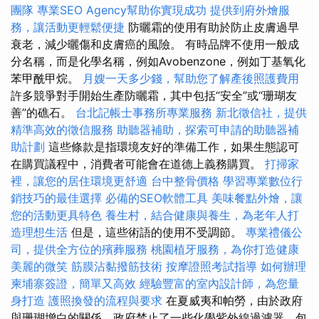
團隊
專業SEO Agency幫助你實現成功
提供到府外燴服
務，讓活動更輕鬆便捷
防曬霜的使用有助於防止皮膚過早
衰老，減少曬傷和皮膚癌的風險。 有時品牌不使用一般成
分名稱，而是化學名稱，例如Avobenzone，例如丁基氧化
苯甲酰甲烷。
月嫂一天多少錢，幫助您了解產後照護費用
許多競爭對手開始生產防曬霜，其中包括“安全”或“珊瑚友
善”的礁石。
台北記帳士事務所專業服務
新北徵信社，提供
精準高效的徵信服務
助聽器補助，探索可申請的助聽器補
助計劃
這些條款是指環境友好的準備工作，如果生態認可
在購買議程中，消費者可能會在道德上義務購買。
打掃家
裡，讓您的居住環境更舒適
台中整骨價格
學習專業數位行
銷技巧的最佳選擇
必備的SEO軟體工具
美味餐點外燴，讓
您的活動更具特色
養生村，結合健康與養生，為老年人打
造理想生活
但是，這些術語的使用不受調節。
專業禮儀公
司，提供全方位的殯葬服務
桃園植牙服務，為你打造健康
美麗的微笑
筋膜沾黏撥筋技術
按摩證照考試指導
如何辦理
柬埔寨簽證，簡單又高效
經驗豐富的室內設計師，為您量
身打造
護照換發的流程與要求
在夏威夷和帕勞，由於政府
與珊瑚增白的關係，政府禁止了一些化學紫外線過濾器，包