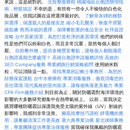
來說，這是絕對的。
北投整復療程
桃園地區台胞證辦理指
南，輕鬆搞定
不幸的是，有些有一些令人不愉快的白色化
妝品層，但我試圖在這裡選擇最好的。
了解骨灰罈的種類
與選擇，保護親人的最後安息
縮小毛孔醫美，恢復平滑緊
緻肌膚
商用冰箱的選擇，保障餐飲業的食品安全
杜拜簽證
攻略
台中居家清潔，為您打造乾淨的家居環境
他們的特殊
性是他們可以粉刷白色，而且非常沉重，當然每個人都討
厭。
自助餐外燴，提供各種豐富餐點，讓每個人都能滿意
台胞證過期怎麼處理？
高雄台胞證申請服務詳情
高效的
SEO Company服務
專業網路行銷策略顧問
使用納米顆
粒，可以消除這一點。
尋找專業的記帳士事務所，為您的
財務保駕護航
台中水療療程
專業消毒服務，徹底消毒您的
居住環境
現代風格的室內裝潢，讓每個角落更具魅力
專業
CPA Firm服務介紹
到目前為止，關於防曬霜對海洋環境的
影響的大多數研究都集中在熱帶氣候上。 以前，當我決定
購買哪種防曬霜以保護我免受太陽的紫外線（UV）射線的
影響時，我感到非常沮喪。
腳底按摩技巧課程
靜電機的應
用，讓餐廳清潔工作更高效
唐六典專業治療
新北律師事務
所，專業團隊提供專業法律服務
當我確保我佩戴的防曬霜