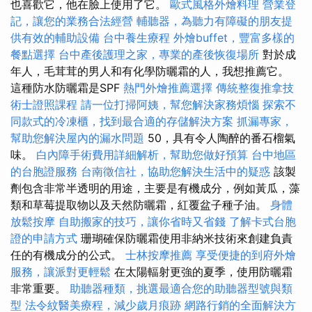
也喜歡它，他在臉上使用了它。
歐式風格外燴料理
營業登
記，讓您的業務合法經營
輔聽器，為聽力有障礙的朋友提
供有效的輔助設備
台中養生療程
外燴buffet，豐富多樣的
餐點選擇
台中產後護理之家，專業的產後恢復場所
對於成
年人，毛茸茸的男人和有化學防曬霜的人，我想推薦它。
這種防水防曬霜是SPF
熱門外燴推薦選擇
傳統整復推拿技
術士證照課程
請一位打掃阿姨，幫您解決家務煩惱
探索不
同款式的冷凍櫃，找到最合適的存儲解決方案
抓漏專家，
幫助您解決屋內的漏水問題
50，具有令人陶醉的番石榴氣
味。
白內障手術費用詳細解析，幫助您做好預算
台中地區
的台胞證服務
台南徵信社，協助您解決生活中的疑惑
該製
劑包含非常半透明的用途，主要是有機成分，例如黃瓜，藻
類和草莓提取物以及天然防曬霜，紅覆盆子種子油。
身體
放鬆按摩
自助搬家的技巧，讓你省時又省錢
了解卡式台胞
證的申請方式
珊瑚確保防曬霜使用非納米技術來創建負責
任的有機成分的公式。
士林按摩推薦
享受便捷的到府外燴
服務，讓派對更輕鬆
在太陽輻射更強的夏季，使用防曬霜
非常重要。
助聽器種類，挑選最適合您的助聽器型號與類
型
法令紋醫美療程，減少歲月痕跡
網路行銷的全面解決方