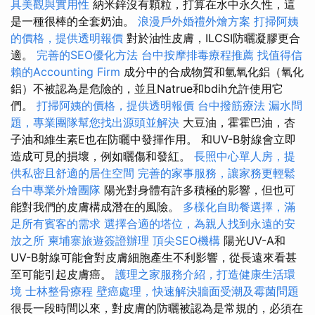
具美觀與實用性
納米鋅沒有顆粒，打算在水中永久性，這
是一種很棒的全套奶油。
浪漫戶外婚禮外燴方案
打掃阿姨
的價格，提供透明報價
對於油性皮膚，ILCSI防曬凝膠更合
適。
完善的SEO優化方法
台中按摩排毒療程推薦
找值得信
賴的Accounting Firm
成分中的合成物質和氫氧化鋁（氧化
鋁）不被認為是危險的，並且Natrue和bdih允許使用它
們。
打掃阿姨的價格，提供透明報價
台中撥筋療法
漏水問
題，專業團隊幫您找出源頭並解決
大豆油，霍霍巴油，杏
子油和維生素E也在防曬中發揮作用。 和UV-B射線會立即
造成可見的損壞，例如曬傷和發紅。
長照中心單人房，提
供私密且舒適的居住空間
完善的家事服務，讓家務更輕鬆
台中專業外燴團隊
陽光對身體有許多積極的影響，但也可
能對我們的皮膚構成潛在的風險。
多樣化自助餐選擇，滿
足所有賓客的需求
選擇合適的塔位，為親人找到永遠的安
放之所
柬埔寨旅遊簽證辦理
頂尖SEO機構
陽光UV-A和
UV-B射線可能會對皮膚細胞產生不利影響，從長遠來看甚
至可能引起皮膚癌。
護理之家服務介紹，打造健康生活環
境
士林整骨療程
壁癌處理，快速解決牆面受潮及霉菌問題
很長一段時間以來，對皮膚的防曬被認為是常規的，必須在