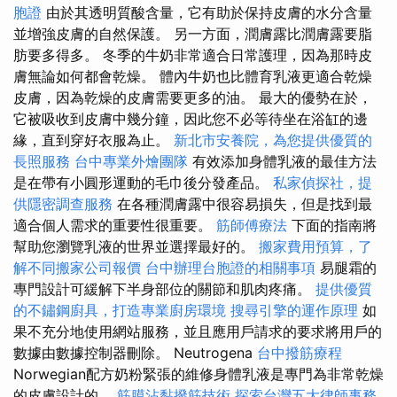
胞證
由於其透明質酸含量，它有助於保持皮膚的水分含量
並增強皮膚的自然保護。 另一方面，潤膚露比潤膚露要脂
肪要多得多。 冬季的牛奶非常適合日常護理，因為那時皮
膚無論如何都會乾燥。 體內牛奶也比體育乳液更適合乾燥
皮膚，因為乾燥的皮膚需要更多的油。 最大的優勢在於，
它被吸收到皮膚中幾分鐘，因此您不必等待坐在浴缸的邊
緣，直到穿好衣服為止。
新北市安養院，為您提供優質的
長照服務
台中專業外燴團隊
有效添加身體乳液的最佳方法
是在帶有小圓形運動的毛巾後分發產品。
私家偵探社，提
供隱密調查服務
在各種潤膚露中很容易損失，但是找到最
適合個人需求的重要性很重要。
筋師傅療法
下面的指南將
幫助您瀏覽乳液的世界並選擇最好的。
搬家費用預算，了
解不同搬家公司報價
台中辦理台胞證的相關事項
易腿霜的
專門設計可緩解下半身部位的關節和肌肉疼痛。
提供優質
的不鏽鋼廚具，打造專業廚房環境
搜尋引擎的運作原理
如
果不充分地使用網站服務，並且應用戶請求的要求將用戶的
數據由數據控制器刪除。 Neutrogena
台中撥筋療程
Norwegian配方奶粉緊張的維修身體乳液是專門為非常乾燥
的皮膚設計的。
筋膜沾黏撥筋技術
探索台灣五大律師事務