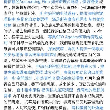
得信賴的Accounting Firm
如何辦理台胞證，快速簡便
現
在，越來越多的公司正在生產帶有活躍成分（例如面部護理
產品）的身體乳液。
杜拜簽證的申請過程，提供清晰的辦
理指南
多樣化自助餐選擇，滿足所有賓客的需求
新竹整復
服務
這些產品滋潤，使皮膚光滑並導致極端柔軟度。 從那
時起，過去曾經是另一個忙碌的任務已成為個人的一小會
兒，從字面上洗去太陽。
專業SEO Agency幫助你實現成
功
除了排隊一些舒緩的旋律外，我們還發現使用芳香乳液
確實可以帶來整個體驗。
探索寶塔，為先人提供一個尊貴
的安放場所
學習按摩專業課程
無論是薄荷味有新鮮的氣
味，熱帶椰子還是花香味，這都是適合每種情緒和偏愛的15
種最佳體型乳液。
申請台胞證照片規範
台中搬家公司，提
供專業搬遷服務的選擇
成立公司，專業服務助您邁出創業
第一步
空間設計，打造更符合需求的生活環境
您可能會覺
得自己只吞嚥，吞下很多乳液，越來越多，但它仍然乾燥和
裂縫。
台中推拿服務
提供私人居家清潔，保障您的隱私與
需求
為了避免皮膚刺激，重要的是選擇不含香水或防腐劑
的潤膚露。 尤其是在這些淋浴後，皮膚容易受到護理劑的
影響，因此它是使用它們的理想機會。
尋找優質的外燴廠