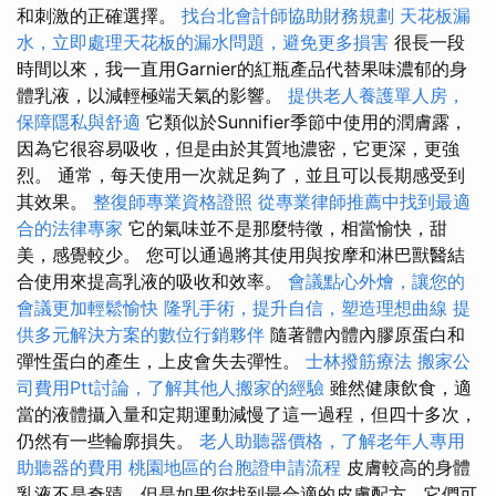
和刺激的正確選擇。
找台北會計師協助財務規劃
天花板漏
水，立即處理天花板的漏水問題，避免更多損害
很長一段
時間以來，我一直用Garnier的紅瓶產品代替果味濃郁的身
體乳液，以減輕極端天氣的影響。
提供老人養護單人房，
保障隱私與舒適
它類似於Sunnifier季節中使用的潤膚露，
因為它很容易吸收，但是由於其質地濃密，它更深，更強
烈。 通常，每天使用一次就足夠了，並且可以長期感受到
其效果。
整復師專業資格證照
從專業律師推薦中找到最適
合的法律專家
它的氣味並不是那麼特徵，相當愉快，甜
美，感覺較少。 您可以通過將其使用與按摩和淋巴獸醫結
合使用來提高乳液的吸收和效率。
會議點心外燴，讓您的
會議更加輕鬆愉快
隆乳手術，提升自信，塑造理想曲線
提
供多元解決方案的數位行銷夥伴
隨著體內體內膠原蛋白和
彈性蛋白的產生，上皮會失去彈性。
士林撥筋療法
搬家公
司費用Ptt討論，了解其他人搬家的經驗
雖然健康飲食，適
當的液體攝入量和定期運動減慢了這一過程，但四十多次，
仍然有一些輪廓損失。
老人助聽器價格，了解老年人專用
助聽器的費用
桃園地區的台胞證申請流程
皮膚較高的身體
乳液不是奇蹟，但是如果您找到最合適的皮膚配方，它們可