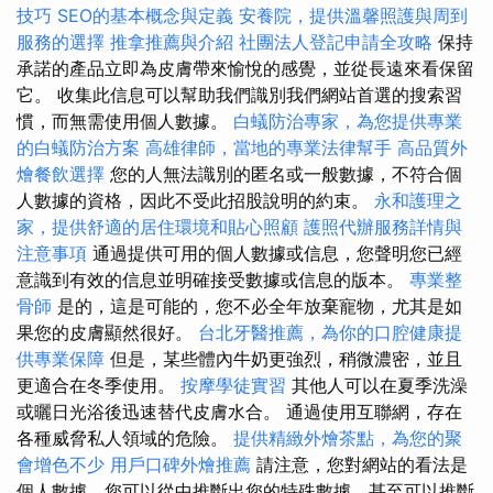
技巧
SEO的基本概念與定義
安養院，提供溫馨照護與周到
服務的選擇
推拿推薦與介紹
社團法人登記申請全攻略
保持
承諾的產品立即為皮膚帶來愉悅的感覺，並從長遠來看保留
它。 收集此信息可以幫助我們識別我們網站首選的搜索習
慣，而無需使用個人數據。
白蟻防治專家，為您提供專業
的白蟻防治方案
高雄律師，當地的專業法律幫手
高品質外
燴餐飲選擇
您的人無法識別的匿名或一般數據，不符合個
人數據的資格，因此不受此招股說明的約束。
永和護理之
家，提供舒適的居住環境和貼心照顧
護照代辦服務詳情與
注意事項
通過提供可用的個人數據或信息，您聲明您已經
意識到有效的信息並明確接受數據或信息的版本。
專業整
骨師
是的，這是可能的，您不必全年放棄寵物，尤其是如
果您的皮膚顯然很好。
台北牙醫推薦，為你的口腔健康提
供專業保障
但是，某些體內牛奶更強烈，稍微濃密，並且
更適合在冬季使用。
按摩學徒實習
其他人可以在夏季洗澡
或曬日光浴後迅速替代皮膚水合。 通過使用互聯網，存在
各種威脅私人領域的危險。
提供精緻外燴茶點，為您的聚
會增色不少
用戶口碑外燴推薦
請注意，您對網站的看法是
個人數據，您可以從中推斷出您的特殊數據，甚至可以推斷