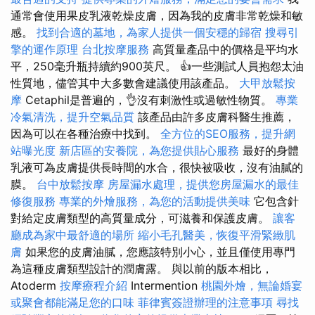
通常會使用果皮乳液乾燥皮膚，因為我的皮膚非常乾燥和敏
感。
找到合適的墓地，為家人提供一個安穩的歸宿
搜尋引
擎的運作原理
台北按摩服務
高質量產品中的價格是平均水
平，250毫升瓶持續約900英尺。 👍一些測試人員抱怨太油
性質地，儘管其中大多數會建議使用該產品。
大甲放鬆按
摩
Cetaphil是普遍的，👌沒有刺激性或過敏性物質。
專業
冷氣清洗，提升空氣品質
該產品由許多皮膚科醫生推薦，
因為可以在各種治療中找到。
全方位的SEO服務，提升網
站曝光度
新店區的安養院，為您提供貼心服務
最好的身體
乳液可為皮膚提供長時間的水合，很快被吸收，沒有油膩的
膜。
台中放鬆按摩
房屋漏水處理，提供您房屋漏水的最佳
修復服務
專業的外燴服務，為您的活動提供美味
它包含針
對給定皮膚類型的高質量成分，可滋養和保護皮膚。
讓客
廳成為家中最舒適的場所
縮小毛孔醫美，恢復平滑緊緻肌
膚
如果您的皮膚油膩，您應該特別小心，並且僅使用專門
為這種皮膚類型設計的潤膚露。 與以前的版本相比，
Atoderm
按摩療程介紹
Intermention
桃園外燴，無論婚宴
或聚會都能滿足您的口味
菲律賓簽證辦理的注意事項
尋找