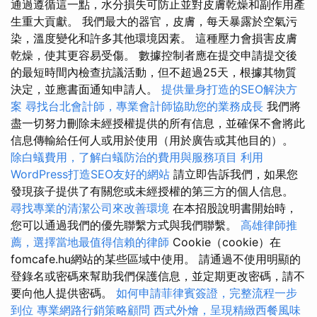
通過遵循這一點，水分損失可防止並對皮膚乾燥和副作用產
生重大貢獻。 我們最大的器官，皮膚，每天暴露於空氣污
染，溫度變化和許多其他環境因素。 這種壓力會損害皮膚
乾燥，使其更容易受傷。 數據控制者應在提交申請提交後
的最短時間內檢查抗議活動，但不超過25天，根據其物質
決定，並應書面通知申請人。
提供量身打造的SEO解決方
案
尋找台北會計師，專業會計師協助您的業務成長
我們將
盡一切努力刪除未經授權提供的所有信息，並確保不會將此
信息傳輸給任何人或用於使用（用於廣告或其他目的）。
除白蟻費用，了解白蟻防治的費用與服務項目
利用
WordPress打造SEO友好的網站
請立即告訴我們，如果您
發現孩子提供了有關您或未經授權的第三方的個人信息。
尋找專業的清潔公司來改善環境
在本招股說明書開始時，
您可以通過我們的優先聯繫方式與我們聯繫。
高雄律師推
薦，選擇當地最值得信賴的律師
Cookie（cookie）在
fomcafe.hu網站的某些區域中使用。 請通過不使用明顯的
登錄名或密碼來幫助我們保護信息，並定期更改密碼，請不
要向他人提供密碼。
如何申請菲律賓簽證，完整流程一步
到位
專業網路行銷策略顧問
西式外燴，呈現精緻西餐風味