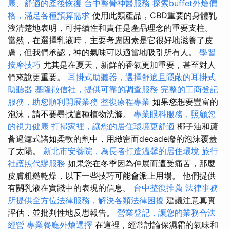
康、舒適的產後恢復
台中整骨神醫服務
探索buffet外燴價
格，滿足各種預算需求
使用此類產品，CBD重要的身體乳
液清楚地表明，可持續性和責任是產品理念的重要支柱。
當然，在選擇乳液時，主要考慮因素是它很好地滋養了皮
膚，但我們承認，神的氣味可以適當地吸引所有人。
學習
按摩技巧
尤其是在夏天，新鮮的香氣更加重要，甚至對人
們來說更重要。
耳掛式助聽器，選擇舒適且隱蔽的耳掛式
助聽器
基隆徵信社，提供可靠的調查服務
完整的工商登記
服務，助您順利開展業務
整復療程專業
如果您想要豐富的
泡沫，請不要尋找這種植物洗滌。
專業眼科服務，照顧您
的視力健康
打掃家裡，讓您的居住環境更舒適
椰子油和蘆
薈過濾式諸如柔軟的劑中，用緻密而decade廢的泡沫覆蓋
了太陽。
新北市安養院，為長者打造溫馨的居住環境
旅行
社護照代辦服務
如果您在冬季因為伸展而遭受痛苦，那麼
皮膚粗糙乾燥，以下一些技巧可能會派上用場。 他們提供
有關乳液在實踐中的表現的信息。
台中整復推薦
法律事務
所提供全方位法律服務，解決各類法律困擾
建議注意真實
評估，並批判性地反思報告。
營業登記，讓您的業務合法
經營
專業餐廳外燴選擇
在這裡，經常討論保濕霜的氣味和