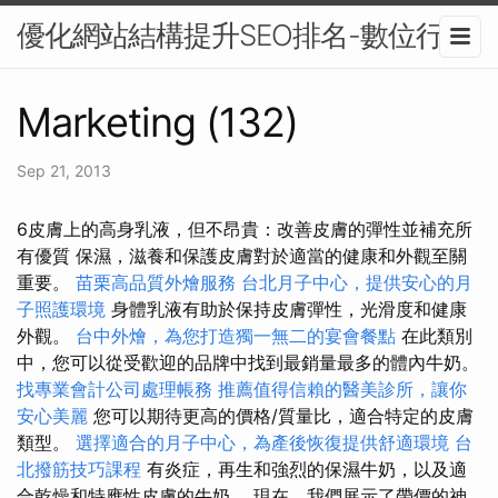
優化網站結構提升SEO排名-數位行銷
Marketing (132)
Sep 21, 2013
6皮膚上的高身乳液，但不昂貴：改善皮膚的彈性並補充所
有優質 保濕，滋養和保護皮膚對於適當的健康和外觀至關
重要。
苗栗高品質外燴服務
台北月子中心，提供安心的月
子照護環境
身體乳液有助於保持皮膚彈性，光滑度和健康
外觀。
台中外燴，為您打造獨一無二的宴會餐點
在此類別
中，您可以從受歡迎的品牌中找到最銷量最多的體內牛奶。
找專業會計公司處理帳務
推薦值得信賴的醫美診所，讓你
安心美麗
您可以期待更高的價格/質量比，適合特定的皮膚
類型。
選擇適合的月子中心，為產後恢復提供舒適環境
台
北撥筋技巧課程
有炎症，再生和強烈的保濕牛奶，以及適
合乾燥和特應性皮膚的牛奶。 現在，我們展示了帶價的神