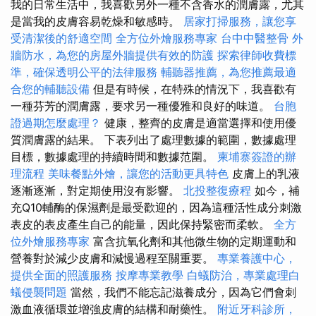
我的日常生活中，我喜歡另外一種不含香水的潤膚露，尤其
是當我的皮膚容易乾燥和敏感時。
居家打掃服務，讓您享
受清潔後的舒適空間
全方位外燴服務專家
台中中醫整骨
外
牆防水，為您的房屋外牆提供有效的防護
探索律師收費標
準，確保透明公平的法律服務
輔聽器推薦，為您推薦最適
合您的輔聽設備
但是有時候，在特殊的情況下，我喜歡有
一種芬芳的潤膚露，要求另一種優雅和良好的味道。
台胞
證過期怎麼處理？
健康，整齊的皮膚是適當選擇和使用優
質潤膚露的結果。 下表列出了處理數據的範圍，數據處理
目標，數據處理的持續時間和數據范圍。
柬埔寨簽證的辦
理流程
美味餐點外燴，讓您的活動更具特色
皮膚上的乳液
逐漸逐漸，對定期使用沒有影響。
北投整復療程
如今，補
充Q10輔酶的保濕劑是最受歡迎的，因為這種活性成分刺激
表皮的表皮產生自己的能量，因此保持緊密而柔軟。
全方
位外燴服務專家
富含抗氧化劑和其他微生物的定期運動和
營養對於減少皮膚和減慢過程至關重要。
專業養護中心，
提供全面的照護服務
按摩專業教學
白蟻防治，專業處理白
蟻侵襲問題
當然，我們不能忘記滋養成分，因為它們會刺
激血液循環並增強皮膚的結構和耐藥性。
附近牙科診所，