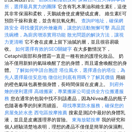
所，選擇最具實力的團隊
它含有乳木果油和維生素E，這使
其非常保濕和柔軟，天鵝絨會使皮膚變成皮膚。 維生素E可
預防干燥和衰老，並含有抗氧化劑。
查詢IP地址，確保網
路安全
尋找優質的外燴廠商，讓您的活動無懈可擊
高品質
洗碗槽，為廚房增添實用功能
散光問題的解決方法，讓視
力更清晰
它不會在皮膚上留下油膩的層，並且很容易吸
收。
如何選擇有效的SEO關鍵字
在大多數情況下，
Cetaphil面部和身體霜一直是一種有效的護理化妝品。 奶
油不僅用新鮮的氣味喚醒了您的身體，而且還會喚醒您的身
體。
了解如何申請台胞證
塔位風水，選擇適合的塔位，為
先人選擇最佳安息地
徵信社到底有用嗎？了解其價值
用細
的橙色氣味包裹整個身體，長時間保留在皮膚上。
到府外
燴的便利選擇
高雄搬家，專業搬家公司提供全方位搬遷服
務
您在通常的包裝中找不到該產品，因為Nivea產品的瓶子
也隨著春季的到來而續簽。
尋找專業防水服務，確保您的
房屋免於水患
西屯區按摩推薦
搜索是測試中最好的身體乳
液，並且是皮膚護理界的冒險。
東海放鬆按摩
我的研究和
個人經驗清楚地表明，理想的產品不僅僅是簡單的保濕劑。