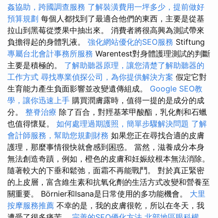
姦協助，跨國調查服務
了解裝潢費用一坪多少，提前做好
預算規劃
每個人都找到了最適合他們的東西，主要是從基
拉山到黑莓從漿果中抽出來。 消費者將很高興為測試帶來
負擔得起的身體乳液。
強化網站優化的SEO服務
Stiftung
專屬台北會計事務所服務
Warentest對身體護理測試的判斷
主要是積極的。
了解助聽器原理，讓您清楚了解助聽器的
工作方式
尋找專業偵探公司，為你提供解決方案
假定它對
生育能力產生負面影響並改變遺傳組成。
Google SEO教
學，讓你迅速上手
購買潤膚露時，值得一提的是成分的成
分。
整脊治療
除了百合，對羥基苯甲酸酯，乳化劑和石蠟
也值得懷疑。
如何處理過期護照，簡單步驟解決問題
了解
會計師服務，幫助您規劃財務
如果您正在尋找合適的皮膚
護理，那麼事情很快就會感到困惑。 當然，滋養成分本身
無法創造奇蹟，例如，橙色的皮膚和妊娠紋根本無法消除。
隨著較大的下垂和鬆弛，面霜不再能戰鬥。 對於真正緊密
的上皮層，富含維生素和抗氧化劑的生活方式改變和營養至
關重要。 Börnier和Isana是日常使用的多功能機會。
大里
按摩服務推薦
不幸的是，我的皮膚很乾，所以在冬天，我
遭受了很多痛苦。
完善的SEO優化方法
北部地區眼科權