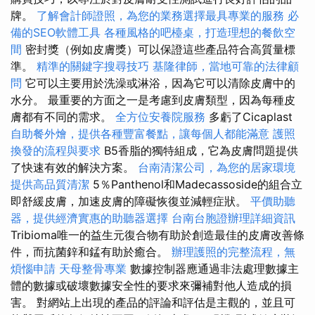
牌。
了解會計師證照，為您的業務選擇最具專業的服務
必
備的SEO軟體工具
各種風格的吧檯桌，打造理想的餐飲空
間
密封獎（例如皮膚獎）可以保證這些產品符合高質量標
準。
精準的關鍵字搜尋技巧
基隆律師，當地可靠的法律顧
問
它可以主要用於洗澡或淋浴，因為它可以清除皮膚中的
水分。 最重要的方面之一是考慮到皮膚類型，因為每種皮
膚都有不同的需求。
全方位安養院服務
多虧了Cicaplast
自助餐外燴，提供各種豐富餐點，讓每個人都能滿意
護照
換發的流程與要求
B5香脂的獨特組成，它為皮膚問題提供
了快速有效的解決方案。
台南清潔公司，為您的居家環境
提供高品質清潔
5％Panthenol和Madecassoside的組合立
即舒緩皮膚，加速皮膚的障礙恢復並減輕症狀。
平價助聽
器，提供經濟實惠的助聽器選擇
台南台胞證辦理詳細資訊
Tribioma唯一的益生元復合物有助於創造最佳的皮膚改善條
件，而抗菌鋅和錳有助於癒合。
辦理護照的完整流程，無
煩惱申請
天母整骨專業
數據控制器應通過非法處理數據主
體的數據或破壞數據安全性的要求來彌補對他人造成的損
害。 對網站上出現的產品的評論和評估是主觀的，並且可