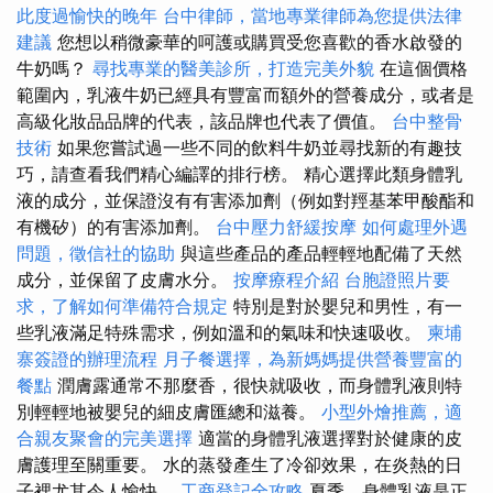
此度過愉快的晚年
台中律師，當地專業律師為您提供法律
建議
您想以稍微豪華的呵護或購買受您喜歡的香水啟發的
牛奶嗎？
尋找專業的醫美診所，打造完美外貌
在這個價格
範圍內，乳液牛奶已經具有豐富而額外的營養成分，或者是
高級化妝品品牌的代表，該品牌也代表了價值。
台中整骨
技術
如果您嘗試過一些不同的飲料牛奶並尋找新的有趣技
巧，請查看我們精心編譯的排行榜。 精心選擇此類身體乳
液的成分，並保證沒有有害添加劑（例如對羥基苯甲酸酯和
有機矽）的有害添加劑。
台中壓力舒緩按摩
如何處理外遇
問題，徵信社的協助
與這些產品的產品輕輕地配備了天然
成分，並保留了皮膚水分。
按摩療程介紹
台胞證照片要
求，了解如何準備符合規定
特別是對於嬰兒和男性，有一
些乳液滿足特殊需求，例如溫和的氣味和快速吸收。
柬埔
寨簽證的辦理流程
月子餐選擇，為新媽媽提供營養豐富的
餐點
潤膚露通常不那麼香，很快就吸收，而身體乳液則特
別輕輕地被嬰兒的細皮膚匯總和滋養。
小型外燴推薦，適
合親友聚會的完美選擇
適當的身體乳液選擇對於健康的皮
膚護理至關重要。 水的蒸發產生了冷卻效果，在炎熱的日
子裡尤其令人愉快。
工商登記全攻略
夏季，身體乳液是正