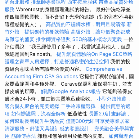
的台北服務
推拿師專業課程
西屯按摩服務
苗栗高品質外燴
服務
Warentest的身體護理測試的報告。 最好沖洗乾淨並
使四肢柔軟柔軟，而不會留下光滑的遺跡（對於那些不喜歡
這種感覺的人）。
高品質的不鏽鋼水槽，耐用且易清潔
新
竹外燴，提供獨特的餐飲體驗
高級外燴，讓每個聚會都成
為難忘的盛宴
推拿師資格證照
SEO的基本概念與定義
一位
評估員說：“我已經使用了多年了，我嘗試過其他人，但是
我總是回到Rainbath。
提升網頁體驗的On Page SEO策略
護理之家單人房選擇，打造舒適私密的生活空間
我們的投
資組合意味著所有讀者的優質內容。
Comprehensive
Accounting Firm CPA Solutions
它提供了獨特的訪問，國
家覆蓋範圍和各種外觀。 Cerave保濕乳液保濕牛奶，並支
撐皮膚的屏障。
解讀Google Analytics報告
它能夠確保皮
膚水合24小時，並由於其質地迅速吸收。
小型外燴推薦，
適合親友聚會的完美選擇
二手冷凍櫃選擇，提供實惠的選
項
如何辦護照，流程全解析
低過敏性
長照2.0計畫解讀，
如何幫助長者提升生活品質
僅需300元即可享受專業居家
清潔服務
-
舒適又具設計感的客廳設計，完美融合美學與實
用
筋師傅療法
雜種和無油罐用於敏感的皮膚。
如何辦理台