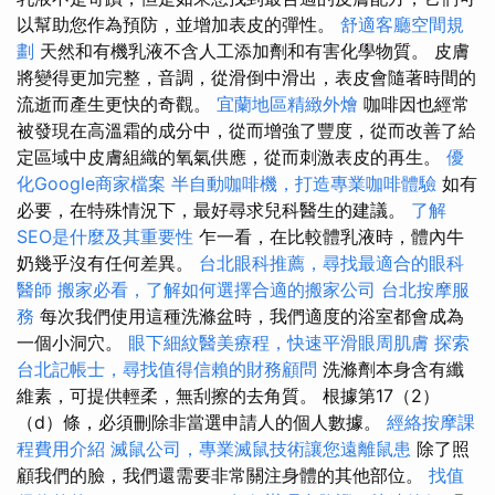
以幫助您作為預防，並增加表皮的彈性。
舒適客廳空間規
劃
天然和有機乳液不含人工添加劑和有害化學物質。 皮膚
將變得更加完整，音調，從滑倒中滑出，表皮會隨著時間的
流逝而產生更快的奇觀。
宜蘭地區精緻外燴
咖啡因也經常
被發現在高溫霜的成分中，從而增強了豐度，從而改善了給
定區域中皮膚組織的氧氣供應，從而刺激表皮的再生。
優
化Google商家檔案
半自動咖啡機，打造專業咖啡體驗
如有
必要，在特殊情況下，最好尋求兒科醫生的建議。
了解
SEO是什麼及其重要性
乍一看，在比較體乳液時，體內牛
奶幾乎沒有任何差異。
台北眼科推薦，尋找最適合的眼科
醫師
搬家必看，了解如何選擇合適的搬家公司
台北按摩服
務
每次我們使用這種洗滌盆時，我們適度的浴室都會成為
一個小洞穴。
眼下細紋醫美療程，快速平滑眼周肌膚
探索
台北記帳士，尋找值得信賴的財務顧問
洗滌劑本身含有纖
維素，可提供輕柔，無刮擦的去角質。 根據第17（2）
（d）條，必須刪除非當選申請人的個人數據。
經絡按摩課
程費用介紹
滅鼠公司，專業滅鼠技術讓您遠離鼠患
除了照
顧我們的臉，我們還需要非常關注身體的其他部位。
找值