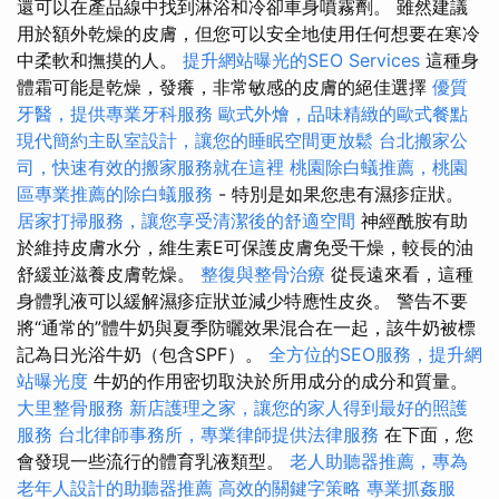
還可以在產品線中找到淋浴和冷卻車身噴霧劑。 雖然建議
用於額外乾燥的皮膚，但您可以安全地使用任何想要在寒冷
中柔軟和撫摸的人。
提升網站曝光的SEO Services
這種身
體霜可能是乾燥，發癢，非常敏感的皮膚的絕佳選擇
優質
牙醫，提供專業牙科服務
歐式外燴，品味精緻的歐式餐點
現代簡約主臥室設計，讓您的睡眠空間更放鬆
台北搬家公
司，快速有效的搬家服務就在這裡
桃園除白蟻推薦，桃園
區專業推薦的除白蟻服務
- 特別是如果您患有濕疹症狀。
居家打掃服務，讓您享受清潔後的舒適空間
神經酰胺有助
於維持皮膚水分，維生素E可保護皮膚免受干燥，較長的油
舒緩並滋養皮膚乾燥。
整復與整骨治療
從長遠來看，這種
身體乳液可以緩解濕疹症狀並減少特應性皮炎。 警告不要
將“通常的”體牛奶與夏季防曬效果混合在一起，該牛奶被標
記為日光浴牛奶（包含SPF）。
全方位的SEO服務，提升網
站曝光度
牛奶的作用密切取決於所用成分的成分和質量。
大里整骨服務
新店護理之家，讓您的家人得到最好的照護
服務
台北律師事務所，專業律師提供法律服務
在下面，您
會發現一些流行的體育乳液類型。
老人助聽器推薦，專為
老年人設計的助聽器推薦
高效的關鍵字策略
專業抓姦服