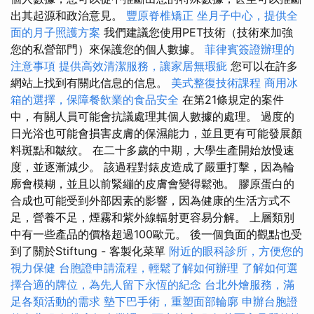
出其起源和政治意見。
豐原脊椎矯正
坐月子中心，提供全
面的月子照護方案
我們建議您使用PET技術（技術來加強
您的私營部門）來保護您的個人數據。
菲律賓簽證辦理的
注意事項
提供高效清潔服務，讓家居無瑕疵
您可以在許多
網站上找到有關此信息的信息。
美式整復技術課程
商用冰
箱的選擇，保障餐飲業的食品安全
在第21條規定的案件
中，有關人員可能會抗議處理其個人數據的處理。 過度的
日光浴也可能會損害皮膚的保濕能力，並且更有可能發展顏
料斑點和皺紋。 在二十多歲的中期，大學生產開始放慢速
度，並逐漸減少。 該過程對錶皮造成了嚴重打擊，因為輪
廓會模糊，並且以前緊繃的皮膚會變得鬆弛。 膠原蛋白的
合成也可能受到外部因素的影響，因為健康的生活方式不
足，營養不足，煙霧和紫外線輻射更容易分解。 上層類別
中有一些產品的價格超過100歐元。 後一個負面的觀點也受
到了關於Stiftung - 客製化菜單
附近的眼科診所，方便您的
視力保健
台胞證申請流程，輕鬆了解如何辦理
了解如何選
擇合適的牌位，為先人留下永恆的紀念
台北外燴服務，滿
足各類活動的需求
墊下巴手術，重塑面部輪廓
申辦台胞證