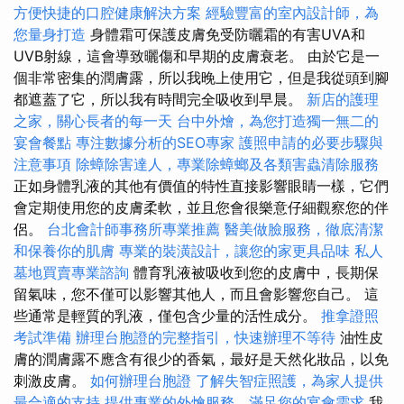
方便快捷的口腔健康解決方案
經驗豐富的室內設計師，為
您量身打造
身體霜可保護皮膚免受防曬霜的有害UVA和
UVB射線，這會導致曬傷和早期的皮膚衰老。 由於它是一
個非常密集的潤膚露，所以我晚上使用它，但是我從頭到腳
都遮蓋了它，所以我有時間完全吸收到早晨。
新店的護理
之家，關心長者的每一天
台中外燴，為您打造獨一無二的
宴會餐點
專注數據分析的SEO專家
護照申請的必要步驟與
注意事項
除蟑除害達人，專業除蟑螂及各類害蟲清除服務
正如身體乳液的其他有價值的特性直接影響眼睛一樣，它們
會定期使用您的皮膚柔軟，並且您會很樂意仔細觀察您的伴
侶。
台北會計師事務所專業推薦
醫美做臉服務，徹底清潔
和保養你的肌膚
專業的裝潢設計，讓您的家更具品味
私人
墓地買賣專業諮詢
體育乳液被吸收到您的皮膚中，長期保
留氣味，您不僅可以影響其他人，而且會影響您自己。 這
些通常是輕質的乳液，僅包含少量的活性成分。
推拿證照
考試準備
辦理台胞證的完整指引，快速辦理不等待
油性皮
膚的潤膚露不應含有很少的香氣，最好是天然化妝品，以免
刺激皮膚。
如何辦理台胞證
了解失智症照護，為家人提供
最合適的支持
提供專業的外燴服務，滿足您的宴會需求
我