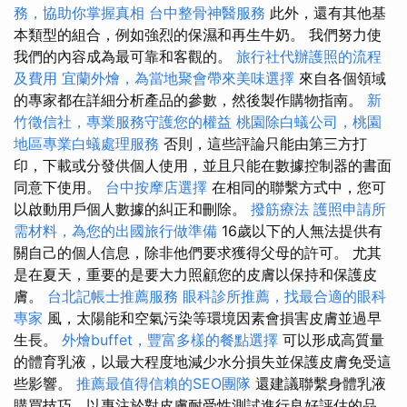
務，協助你掌握真相
台中整骨神醫服務
此外，還有其他基
本類型的組合，例如強烈的保濕和再生牛奶。 我們努力使
我們的內容成為最可靠和客觀的。
旅行社代辦護照的流程
及費用
宜蘭外燴，為當地聚會帶來美味選擇
來自各個領域
的專家都在詳細分析產品的參數，然後製作購物指南。
新
竹徵信社，專業服務守護您的權益
桃園除白蟻公司，桃園
地區專業白蟻處理服務
否則，這些評論只能由第三方打
印，下載或分發供個人使用，並且只能在數據控制器的書面
同意下使用。
台中按摩店選擇
在相同的聯繫方式中，您可
以啟動用戶個人數據的糾正和刪除。
撥筋療法
護照申請所
需材料，為您的出國旅行做準備
16歲以下的人無法提供有
關自己的個人信息，除非他們要求獲得父母的許可。 尤其
是在夏天，重要的是要大力照顧您的皮膚以保持和保護皮
膚。
台北記帳士推薦服務
眼科診所推薦，找最合適的眼科
專家
風，太陽能和空氣污染等環境因素會損害皮膚並過早
生長。
外燴buffet，豐富多樣的餐點選擇
可以形成高質量
的體育乳液，以最大程度地減少水分損失並保護皮膚免受這
些影響。
推薦最值得信賴的SEO團隊
還建議聯繫身體乳液
購買技巧，以專注於對皮膚耐受性測試進行良好評估的品