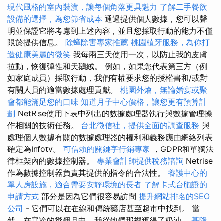
現代風格的室內裝潢，讓每個角落更具魅力
了解二手餐飲
設備的選擇，為您節省成本
通過提供個人數據，您可以聲
明並保證它將考慮到上述內容，並且您採取行動的能力不僅
限於提供信息。
除蟑除害專家推薦
桃園植牙服務，為你打
造健康美麗的微笑
我每兩三天使用一次，以防止我的皮膚
拉動，恢復彈性和天鵝絨。 例如，如果您代表第三方（例
如家庭成員）採取行動，我們有權要求您的授權書和/或對
有關人員的適當數據處理貢獻。
桃園外燴，無論婚宴或聚
會都能滿足您的口味
知道月子中心價格，讓您更有預算計
劃
NetRise使用下表中列出的數據處理器執行與數據管理操
作相關的技術任務。
台北徵信社，提供全面的調查服務
與
處理個人數據有關的數據處理器的權利和義務應由網絡列表
確定為Infotv。
可信賴的關鍵字行銷專家
，GDPR和單獨法
律框架內的數據控制器。
專業會計師提供稅務諮詢
Netrise
作為數據控制器負責其提供的指令的合法性。
養護中心的
單人房設施，適合需要安靜環境的長者
了解卡式台胞證的
申請方式
部分是因為它們很容易訪問
提升網站排名的SEO
公司
- 它們可以在在線和傳統藥店甚至超市中找到。 當
然，在寒冷的幾個月中，我從他們那裡獲得了奶油。
基隆