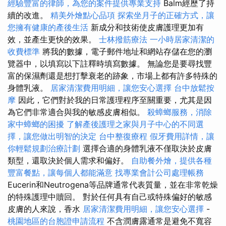
經驗豐富的律師，為您的案件提供專業支持
Balm經歷了持
續的改進。
精美外燴點心品項
探索坐月子的正確方式，讓
您擁有健康的產後生活
新成分和技術使皮膚護理更加有
效，並產生更快的效果。
士林撥筋療法
一小時居家清潔的
收費標準
將我的數據，電子郵件地址和網站存儲在您的瀏
覽器中，以填寫以下註釋時填寫數據。 無論您是要尋找豐
富的保濕劑還是想打擊衰老的跡象，市場上都有許多特殊的
身體乳液。
居家清潔費用明細，讓您安心選擇
台中放鬆按
摩
因此，它們對於我的日常護理程序至關重要，尤其是因
為它們非常適合與我的敏感皮膚相似。
殺蟑螂服務，消除
家中蟑螂的困擾
了解產後護理之家與月子中心的不同選
擇，讓您做出明智的決定
台中整復療程
假牙費用詳情，讓
你輕鬆規劃治療計劃
選擇合適的身體乳液不僅取決於皮膚
類型，還取決於個人需求和偏好。
自助餐外燴，提供各種
豐富餐點，讓每個人都能滿意
找專業會計公司處理帳務
Eucerin和Neutrogena等品牌通常代表質量，並在非常乾燥
的特殊護理中贖回。 對於任何具有自己或特殊偏好的敏感
皮膚的人來說，香水
居家清潔費用明細，讓您安心選擇
-
桃園地區的台胞證申請流程
不含潤膚露通常是避免不寬容