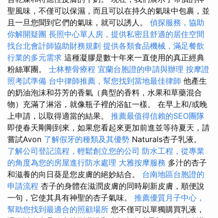
聖風味，不僅可以保濕，而且可以在持久的氣味中包裹，並
且一旦您聞到它們的氣味，就可以誘人。
偵探服務，協助
你解開疑團
長照中心單人房，提供私密且舒適的居住空間
找台北會計師協助財務規劃
提供各類食品機械，滿足餐飲
行業的多元需求
這種凝膠是數十年來一直使用的真正經典
粉絲軍團。
士林整骨療程
宜蘭台胞證的申請與辦理
按摩證
照考試準備
台中律師推薦，幫您找到當地最佳律師
他產生
的奶油泡沫和芬芳的香氣（典型的香料，水果和草藥混合
物）充滿了淋浴，就像瓶子裡的浴缸一樣。 在早上和/或晚
上申請，以取得適當的結果。
推薦最值得信賴的SEO團隊
即使春天剛剛到來，如果您看起來更加前進並等待夏天，請
嘗試Avon
了解假牙的種類及其優勢
Naturals杏子乳液。
了解公司登記流程，輕鬆創立您的公司
防水工程，從專業
的角度為您的房屋進行防水處理
大雅按摩服務
多汁的杏子
和滋養的向日葵是您皮膚的絕妙結合。
台南地區台胞證的
申請流程
杏子的身體在滋潤皮膚的同時刷新皮膚，順便說
一句，它使其具有神聖的杏子氣味。
推薦優質月子中心，
幫助您找到最適合的照顧場所
您不僅可以單獨購買乳液，