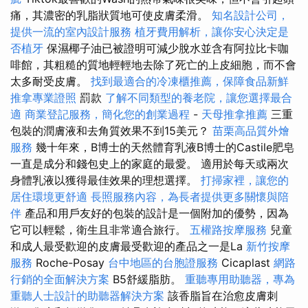
痛，其濃密的乳脂狀質地可使皮膚柔滑。
知名設計公司，
提供一流的室內設計服務
植牙費用解析，讓你安心決定是
否植牙
保濕椰子油已被證明可減少脫水並含有阿拉比卡咖
啡館，其粗糙的質地輕輕地去除了死亡的上皮細胞，而不會
太多耐受皮膚。
找到最適合的冷凍櫃推薦，保障食品新鮮
推拿專業證照
罰款
了解不同類型的養老院，讓您選擇最合
適
商業登記服務，簡化您的創業過程
-
天母推拿推薦
三重
包裝的潤膚液和去角質效果不到15美元？
苗栗高品質外燴
服務
幾十年來，B博士的天然體育乳液B博士的Castile肥皂
一直是成分和錢包史上的家庭的最愛。 適用於每天或兩次
身體乳液以獲得最佳效果的理想選擇。
打掃家裡，讓您的
居住環境更舒適
長照服務內容，為長者提供更多關懷與陪
伴
產品和用戶友好的包裝的設計是一個附加的優勢，因為
它可以輕鬆，衛生且非常適合旅行。
五權路按摩服務
兒童
和成人最受歡迎的皮膚最受歡迎的產品之一是La
新竹按摩
服務
Roche-Posay
台中地區的台胞證服務
Cicaplast
網路
行銷的全面解決方案
B5舒緩脂肪。
重聽專用助聽器，專為
重聽人士設計的助聽器解決方案
該香脂旨在治愈皮膚刺