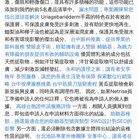
激，傷痕和輕微傷口，並具有許多積極的功能，這些功能已
添加到我們的前5名產品清單中。
漏水問題，專業團隊幫您
找出源頭並解決
Uriagebariéderm手霜的特色在於有效的
保護層，可保護皮膚免受許多刺激，並有助於更快地再生。
鱷梨油和椰子油也被認為是深層滋潤皮膚，保護其免受脫水
和有害環境影響的傑出成分。
台中眼科推薦，提供專業的
眼科服務
雙眼皮手術，輕鬆擁有迷人雙眼
輔聽器，為聽力
有障礙的朋友提供有效的輔助設備
優質體乳液的成分包括
天然提取物，例如洋甘菊提取物，洋甘菊提取物可以舒緩皮
膚，減少刺激並減輕發紅。
永和的護理之家，讓長者安享
晚年
長照服務，讓您的長者生活更有保障
探索數位行銷策
略
台中按摩服務推薦
台中筋膜刀放鬆療程
黃瓜提取物會刷
新並振興皮膚，同時具有調理作用。 因此，如果Netrise員
工準備申請人的任何註釋，它也將被視為申請人的個人數
據。
高雄台胞證申請服務詳情
一方面，相關人員擴展到信
息，即知道申請人在申請材料方面得出的結論。
助聽器種
類，挑選最適合您的助聽器型號與類型
RWD設計對SEO的
影響
另一方面，還必須刪除包含數據主體得出結論的這種
性質的說明。
台北地區專業外燴團隊
安養中心，讓長者在