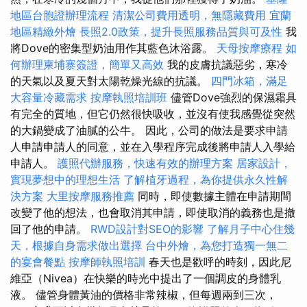
地區台胞證辦理流程
清潔公司費用透明，無隱藏費用
宜蘭
地區精緻外燴
長照2.0政策，提升長照服務品質與可及性
我
將Dove的密集型奶油用作其藍色沐浴露。
天母按摩療程
如
何辦理柬埔寨簽證，簡單又高效
我的皮膚抗議惡劣，寒冷
的天氣以及夏天對太陽乾燥光線的抗議。
四門冰箱，滿足
大容量冷藏需求
按摩執照培訓班
儘管Dove強烈的保濕霜具
有完全的質地，但它仍然很快吸收，並沒有使我感覺從突然
的大鍋變成了油膩的公牛。 因此，公司的做法是要求申請
人申請申請人的同意，並在入學程序完成後將申請人入學給
申請人。
護照代辦服務，快速有效的辦理方案
居家設計，
實現夢想中的理想生活
了解植牙過程，為你提供永久性解
決方案
大里按摩服務推薦
同時，即使數據主體在申請期間
改變了他的想法，也會取消其申請，即使取消的義務也是撤
回了他的申請。
RWD設計對SEO的影響
了解月子中心住幾
天，根據自身需求做出選擇
台中外燴，為您打造獨一無二
的宴會餐點
按摩師執照培訓
春天也是歡呼的時刻，因此尼
維亞（Nivea）在快樂的時光中提出了一個調皮的身體乳
液。 儘管身體黃油的價格非常辣椒，但每週兩到三次，