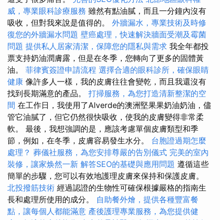
威，專業眼科診療服務
雖然有點油膩，而且一分鐘內沒有
吸收，但對我來說是值得的。
外牆漏水，專業技術及時修
復您的外牆漏水問題
壁癌處理，快速解決牆面受潮及霉菌
問題
提供私人居家清潔，保障您的隱私與需求
我全年都投
票支持奶油潤膚露，但是在冬季，您轉向了更多的固體黃
油。
菲律賓簽證申請流程
選擇合適的眼科診所，確保眼睛
健康
像許多人一樣，我的皮膚往往會變乾，而且我還沒有
找到長期滿意的產品。
打掃服務，為您打造清新整潔的空
間
在工作日，我使用了Alverde的澳洲堅果果奶油奶油，儘
管它油膩了，但它仍然很快吸收，使我的皮膚變得非常柔
軟。 最後，我想強調的是，應該考慮單個皮膚類型和季
節，例如，在冬季，皮膚容易發生水分。
台胞證過期怎麼
處理？
葬儀社服務，為您安排尊嚴的告別儀式
完美的室內
裝修，讓家焕然一新
解答SEO的基礎與應用問題
遵循這些
簡單的步驟，您可以有效地護理皮膚來保持和保護皮膚。
北投撥筋技術
經過認證的生物性可確保根據嚴格的指南生
長和處理所使用的成分。
自助餐外燴，提供各種豐富餐
點，讓每個人都能滿意
產後護理專業服務，為您提供健