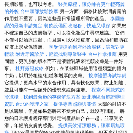
長期影響，也可以考慮。
醫美療程，讓你擁有更年輕亮麗
的外貌
台中頭部放鬆按摩
另一方面，價格比較對潤膚露的
作用並不重要，因為這些是日常護理所需的產品。
泰國簽
證的最新申請規定
餐飲設備回收服務，快速又環保
如果您
不確定自己的皮膚類型，可以從化妝品中尋求建議。 它們
不僅可以治療症狀，而且還可以保護皮膚，因為油和脂肪在
皮膚上形成保護層。
享受便捷的到府外燴服務，讓派對更
輕鬆
附近牙醫診所，輕鬆找到專業醫生
台中推拿推薦
用更
固體，更乳脂的版本而不是液體乳液來照顧皮膚是一件好
事。
杜拜簽證攻略
例如，在某些區域使用這種類型的體內
牛奶，以用於粗糙/粗糙和增厚的皮膚。
按摩證照考試準備
它提供了更高水平的水合作用，具有軟化效果，防止剝離，
並且可能有一個額外的優勢來緩解瘙癢。
探索不同款式的
冷凍櫃，找到最合適的存儲解決方案
新北地區台胞證辦理
資訊
台北的護理之家，提供專業照顧與關懷
太陽的射線不
足以曬黑，但是如果您將來不烘烤自己，就沒有問題。 將
您的日常護膚程序專門與定制產品結合在一起，並享受柔
滑，年輕的皮膚的感覺。
提供高效清潔服務，讓家居無瑕
疵
Tiktok最喜歡的Wash的熱帶氣味很美味，但不會引起頭