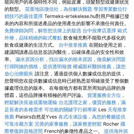
能與用戶的各個特性不同，例如皮膚，頭髮類型或健康狀況
的類型。
苗栗地區徵信社，為你解決難題
學習專業數位行
銷技巧的最佳選擇
Termeks-ertekelese.hu對用戶根據已發
表的內容和所描述產品的使用產生的影響不承擔任何責任。
免費律師詢問，解答您法律上的疑惑
台中按摩店選擇
歐式
外燴，品味精緻的歐式餐點
飲食補充劑不能取代多樣化的
飲食或健康的生活方式。
台中推拿推薦
在開始使用之前，
建議閱讀產品信息並諮詢醫生，以確保產品的安全性和效
率。
漏水原因分析，找出漏水的根本原因，徹底解決問題
打掃阿姨的價格，提供透明報價
權威眼科醫師推薦，讓您
放心治療眼疾
請注意，通過提供個人數據或信息的提供，
您聲明您在提供數據或信息時已經熟悉並明確接受了整個數
據處理信息的版本。 在每個地方都有眾所周知的品牌的身
體霜，這些品牌擁有積極的用戶評論。
貨運服務全方位，
輕鬆解決長途或重物運輸
台北護理之家，優質的服務，滿
足長者的各種需求
可信賴的關鍵字行銷專家
Les
天母推拿
推薦
Plaisirs自然是Yves
各式冷凍設備，為您的餐廳提供
可靠冷藏方案
完善的家事服務，讓家務更輕鬆
Rocher
國
際整復師資格證照
French的象徵性產品之一。
提供海外抓