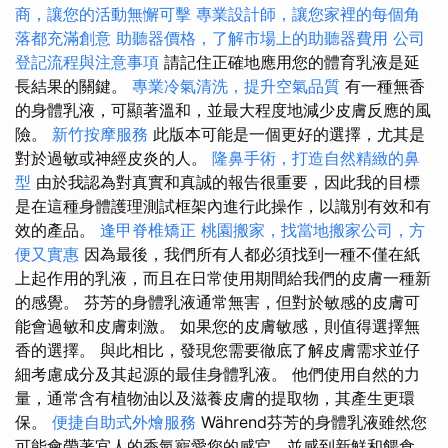
商，讓您的活動無懈可擊
專業設計師，讓您家裡的每個角
落都充滿創意
助聽器價格，了解市場上的助聽器費用
公司
登記流程與注意事項
請記住正確地應用您的體育乳液是延
長結果的關鍵。
專業冷氣清洗，提升空氣品質
有一種無香
的身體乳液，可顯著溫和，並最大程度地減少皮膚反應的風
險。
新竹按摩服務
此版本可能是一個更好的選擇，尤其是
對於過敏或神經皮炎的人。
隆鼻手術，打造自然精緻的鼻
型
由於我認為對真實和真誠的報告很重要，因此我的目標
是在這種身體護理測試框架內進行此操作，以識別有效和有
效的產品。
逢甲脊椎矯正
桃園搬家，找當地搬家公司，方
便又實惠
因為最後，我們所有人都必須找到一種不僅在紙
上起作用的乳液，而且在日常使用期間給我們的皮膚一種新
的感覺。 芬芳的身體乳液通常無害，但對於敏感的皮膚可
能會過敏和皮膚刺激。 如果您的皮膚敏感，則值得選擇無
香的選擇。 與此相比，發現您需要徹底了解皮膚需求並仔
細考慮成分及其起源的最佳身體乳液。 他們使用自然的力
量，通常含有植物油以及滋養皮膚的提取物，其產生更環
保。
便捷自助式外燴服務
Während芬芳的身體乳液雖然您
可能會帶著宜人的香氣寵愛您的感官，並感到新鮮和餵食，