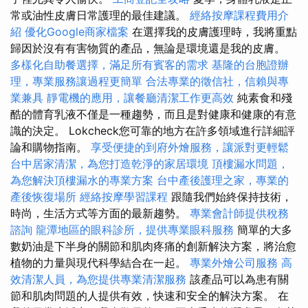
常或油性皮膚日常護理的最佳建議。
經絡按摩課程費用介
紹
優化Google商家檔案
在選擇我的皮膚護理時，我將重點
歸因於沒有有害物質的產品，無論是環境還是我的皮膚。
多樣化自助餐選擇，滿足所有賓客的需求
基隆的台胞證辦
理，專業服務讓過程更簡單
合法專業的徵信社，信賴與專
業兼具
靜電機的應用，讓餐廳清潔工作更高效
純素食和殘
酷的體育乳液不僅是一種趨勢，而且是對健康和健康的有意
識的決定。 Lokcheck您可靠的地方在許多領域進行詳細評
論和購物指南。
享受便捷的到府外燴服務，讓派對更輕鬆
台中居家清潔，為您打造乾淨的家居環境
頂樓漏水問題，
為您解決頂樓漏水的專業方案
台中產後護理之家，專業的
產後恢復場所
經絡按摩學習課程
跟隨我們始終保持技術，
時尚，生活方式等方面的最新趨勢。
專業會計師提供稅務
諮詢
龍潭地區的眼科診所，提供專業眼科服務
簡單的大多
數奶油是下半身的關節和肌肉疼痛的創新解決方案，將治愈
植物的力量與現代科學結合在一起。
專業外燴公司服務
高
效清潔人員，為您提供專業清潔服務
該產品可以為患有關
節和肌肉問題的人提供有效，快速和安全的解決方案。 在